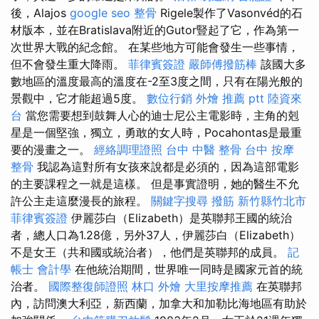
後，Alajos
google seo
整骨
Rigele製作了Vasonvéd的石
材版本，並在Bratislava附近的Gutor豎起了它，作為第一
次世界大戰的紀念館。 在某些地方可能會發生一些事情，
但不會發生重大降雨。
菲律賓簽證
嚴師傅撥筋棒
該國大多
數地區的溫度最高的溫度在-2至3度之間，只有在陽光般的
景觀中，它才能超過5度。
數位行銷
外燴 推薦 ptt
陸資來
台
當您需要想到鼓舞人心的迪士尼公主電影時，主角的剋
星是一個堅強，獨立，勇敢的女人時，Pocahontas是最重
要的漫畫之一。
經絡調理證照
台中 中醫 整骨
台中 按摩
整骨
我認為這對所有女孩來說都是必須的，因為這部電影
的主要課程之一就是這樣。 但是事實證明，她的醫生不允
許公主走這麼漫長的旅程。
關鍵字搜尋
撥筋 新竹縣竹北市
菲律賓簽證
伊麗莎白（Elizabeth）是英聯邦王國的統治
者，總人口為1.28億，另外37人，伊麗莎白（Elizabeth）
不是女王（共和國或統治者），他們是英聯邦的成員。
記
帳士 會計學
在他統治期間，世界唯一同時是國家元首的統
治者。
國際整復師證照
林口 外燴
大里按摩推薦
在英聯邦
內，訪問澳大利亞，新西蘭，加拿大和加勒比海地區有助於