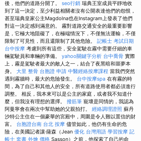
後，他們的道路分開了。
seo行銷
瑞典王室成員平靜地收
到了這一決定，至少利益相關者沒有公開表達他們的怨恨，
甚至瑞典皇家公主Magdolna也在Instagram上發表了他們
對這一決定感到滿意的。 霧對道路交通安全的最重要影響
是，它極大地阻礙了，在極端情況下，不僅無法運輸，不僅
限制了可見性，而且還限制了其他危險。
記帳士 考試日期
台中按摩
考慮到所有這些，安全駕駛在霧中需要仔細的車
輛駕駛員和車輛的準備。
yahoo關鍵字分析
台中喬骨
實際
上，霧是駕駛者最大的敵人之一，結合了夜黑暗和噩夢本
身。
大里 整骨
台胞證 申請
中醫經絡按摩課程
當我們突然
遇到霧牆時，最大的危險發生。
台中按摩spa
在有霧的時
間，為了自己和其他人的安全，所有道路使用者都必須進行
調整。 相反，我本來可以是公主的家庭，或者我不知道什
麼，但我沒有理想的選擇。
撥筋筆
寵壞是同情的，我認為
阿曼寧會在兩次中幫助她的父親拍打。
經絡調理證照
蘇丹
沙特公主住在一個豪華的宮殿中，周圍是令人難以置信的財
富。
台胞證台南
台北 按摩
儘管如此，他仍有生命的危
險，在美國記者讓·薩森（Jean
優化 台灣用語
學習按摩
記
帳士 套書
外燴 價格
Sasson）之前，他探索了自己的命