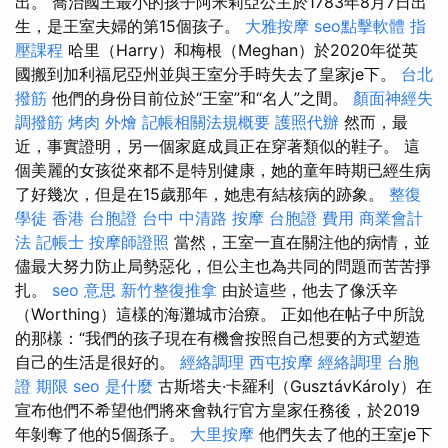
出。 喬治國王最小的孩子阿米莉亞公主於1783年8月7日出
生，是王室夫婦的第15個孩子。
大雅按摩
seo點擊軟體
指
壓課程
哈里（Harry）和梅根（Meghan）於2020年從英
國搬到加利福尼亞州並與王室分手時失去了皇家je下。
台北
撥筋
他們的身份目前位於“王室”和“名人”之間。
顏面神經失
調撥筋
烤肉 外燴
記帳相關法規概要
護照代辦
然而，最
近，事實證明，另一個家庭成員正在穿著類似的鞋子。 這
個美麗的女孩從來都不是特別健康，她的童年時期已經生病
了好幾次，但是在15歲那年，她患有結核病的跡象。
整復
學徒
香港 台胞證
台中 中清路 按摩
台胞證 費用
商業會計
法 記帳士
按摩師證照
當然，王室一直在關注他的病情，並
儘最大努力防止局勢惡化，但公主也為共同的問題而苦苦掙
扎。
seo 意思
新竹整復推拿
由於這些，他去了像沃辛
（Worthing）這樣的海灘城市治療。 正如他在帖子中所說
的那樣：“我們的孩子現在有機會按照自己想要的方式塑造
自己的生活是很好的。
經絡調理
西屯按摩
經絡調理
台胞
證 期限
seo 是什麼
古斯塔夫·卡羅利（GusztávKároly）在
宣布他們不希望他們將來會執行官方皇家任務後，於2019
年剝奪了他的5個孫子。
大里按摩
他們失去了他的王室je下