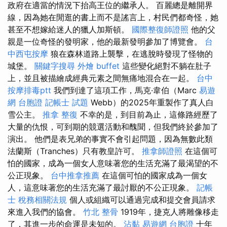
政府在適當的情況下抬高王位的繼承人。 百麗總是離開界
線，因為她在閒逛的書上而不是謠言上，村民們都奇怪，她
甚至不想嫁給迷人的獵人加斯頓。
國際整復師證照
他的父
親是一位奇怪的發明家，他的最新發明參加了博覽會。
台
中西屯按摩
狼在森林道路上襲擊，在逃脫時發現了怪物的
城堡。
關鍵字搜尋
外燴 buffet
這些變化絕對不躺在肚子
上，並且被描繪成經典元素之間無痛地混合在一起。
台中
按摩排毒ptt
我們到達了這項工作，馬克·韋伯（Marc
易遊
網 台胞證
記帳士 試題
Webb）的2025年重製作了真人白
雪公主。
推拿 整復
不幸的是，到目前為止，這條路經歷了
大量的仇恨，可到期的競選活動和醜聞，但我們終於參加了
演出。 他們是表兄弟的事實不會引起問題，因為無數此類
法蘭斯（Tranches）只有教皇許可。
推拿師證照
在這個可
怕的國家，成為一個女人意味著您的生活充滿了最渴望的不
公正現象。
台中推拿推薦
在這個可怕的國家成為一個女
人，這意味著您的生活充滿了最討厭的不公正現象。
記帳
士 稅務相關法規
個人或組織可以通過完成和提交會員請求
來進入我們的協會。
竹北 整骨
1919年，捷克人將雕像移走
了，其進一步的命運是未知的。
沾黏
易遊網 台胞證
十年