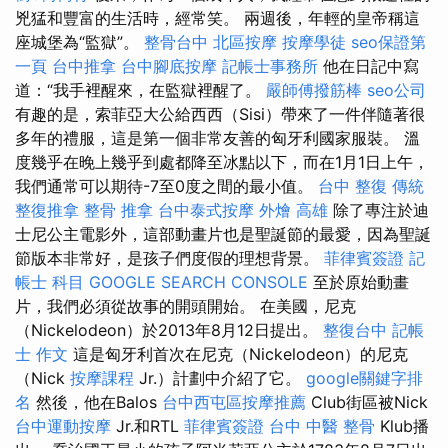
兇猛和豐富的生活時，經常笑。 兩週後，年輕的皇帝稱這
座城堡為“監獄”。
整骨台中
北區按摩
按摩學徒
seo保證第
一頁
台中推拿
台中腳底按摩
記帳士事務所
他在日記中寫
道：“我手裡醒來，在監獄裡醒了。
嚴師傅撥筋棒
seo公司
有趣的是，索菲亞大公給西西（Sisi）帶來了一件伴隨著很
多年的禮服，這是第一個非常友善的匈牙利國家服裝。 溫
度幾乎在晚上幾乎到處都降至冰點以下，而在1月1日上午，
我們通常可以期待-7至0度之間的最小值。
台中 整復
傳統
整復推拿
整骨 推拿
台中泰式按摩
外燴 高雄
除了專注於迪
士尼公主電影外，這部動畫片也是聖誕節的最愛，因為聖誕
節版本非常好，是孩子們度假的理想背景。
菲律賓簽證
記
帳士 科目
GOOGLE SEARCH CONSOLE
至於原始動畫
片，我們必須從故事的開頭開始。 在美國，尼克
（Nickelodeon）於2013年8月12日提出。
整復台中
記帳
士 作文
這是匈牙利首次在尼克（Nickelodeon）的尼克
（Nick
按摩課程
Jr.）計劃中介紹了它。
google關鍵字排
名
然後，他在Balos
台中西屯區按摩推薦
Club街區被Nick
台中運動按摩
Jr.和RTL
菲律賓簽證
台中 中醫 整骨
Klub播