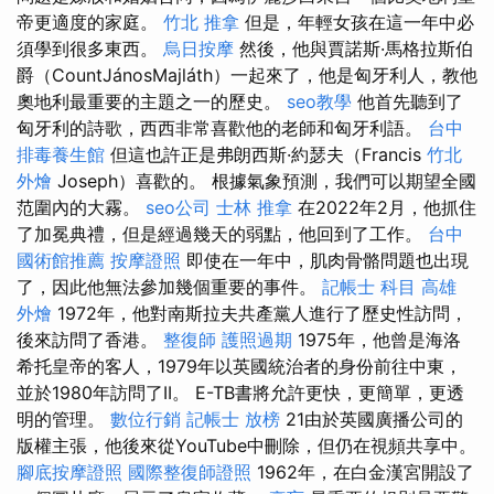
帝更適度的家庭。
竹北 推拿
但是，年輕女孩在這一年中必
須學到很多東西。
烏日按摩
然後，他與賈諾斯·馬格拉斯伯
爵（CountJánosMajláth）一起來了，他是匈牙利人，教他
奧地利最重要的主題之一的歷史。
seo教學
他首先聽到了
匈牙利的詩歌，西西非常喜歡他的老師和匈牙利語。
台中
排毒養生館
但這也許正是弗朗西斯·約瑟夫（Francis
竹北
外燴
Joseph）喜歡的。 根據氣象預測，我們可以期望全國
范圍內的大霧。
seo公司
士林 推拿
在2022年2月，他抓住
了加冕典禮，但是經過幾天的弱點，他回到了工作。
台中
國術館推薦
按摩證照
即使在一年中，肌肉骨骼問題也出現
了，因此他無法參加幾個重要的事件。
記帳士 科目
高雄
外燴
1972年，他對南斯拉夫共產黨人進行了歷史性訪問，
後來訪問了香港。
整復師
護照過期
1975年，他曾是海洛
希托皇帝的客人，1979年以英國統治者的身份前往中東，
並於1980年訪問了II。 E-TB書將允許更快，更簡單，更透
明的管理。
數位行銷
記帳士 放榜
21由於英國廣播公司的
版權主張，他後來從YouTube中刪除，但仍在視頻共享中。
腳底按摩證照
國際整復師證照
1962年，在白金漢宮開設了