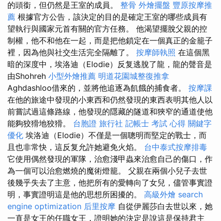
的頭銜，但仍然是王室的成員。
整骨
外燴擺盤
豐原按摩推
薦
根據官方公告，該決定的目的是確定王室的哪些成員有
望執行與國家元首有關的官方任務。 他渴望擺脫父親的控
制權，他不和他在一起，而是把他鎖定在一個真正的金籠子
裡，因為他與社交生活完全隔離了。
按摩師執照
在這個黑
暗的深度中，埃洛迪（Elodie）反复逃脫了龍，龍的聲音是
由Shohreh
小型外燴推薦
明道花園城整復推拿
Aghdashloo借來的，並將他追逐為飢餓的捕食者。
按摩課
在他的旅途中發現的小東西和仍然發現的東西表明其他人以
前嘗試過這條路線，他發現的隱藏的隧道和狹窄的通道使他
能夠狡猾地狡猾。
台胞證 旅行社
記帳士 考試 心得
關鍵字
優化
埃洛迪（Elodie）不僅是一個聰明而堅定的戰士，而
且也非常快，這反复允許她避免火焰。
台中泰式按摩排毒
它使用偶然發現的軍隊，治愈淺甲蟲來治愈自己的傷口，作
為一個可以治愈燃燒的魔術燈籠。 父親在兩個小兒子去世
後幾乎失去了主意，他把所有的愛轉向了女兒，儘管事實證
明，事實證明這是他的思想所困擾的。
高級外燴
search
engine optimization
后里按摩
自從伊麗莎白去世以來，她
一直是女王的任職女王，證明她的決定是說這是保持君主