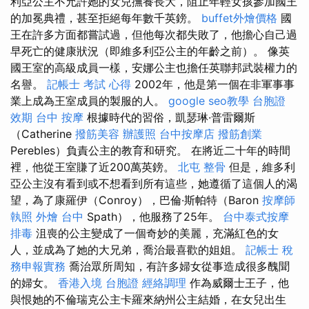
利亞公主不允許她的女兒撫養長大，阻止年輕女孩參加國王
的加冕典禮，甚至拒絕每年數千英鎊。
buffet外燴價格
國
王在許多方面都嘗試過，但他每次都失敗了，他擔心自己過
早死亡的健康狀況（即維多利亞公主的年齡之前）。 像英
國王室的高級成員一樣，安娜公主也擔任英聯邦武裝權力的
名譽。
記帳士 考試 心得
2002年，他是第一個在非軍事事
業上成為王室成員的製服的人。
google seo教學
台胞證
效期
台中 按摩
根據時代的習俗，凱瑟琳·普雷爾斯
（Catherine
撥筋美容
辦護照
台中按摩店
撥筋創業
Perebles）負責公主的教育和研究。 在將近二十年的時間
裡，他從王室賺了近200萬英鎊。
北屯 整骨
但是，維多利
亞公主沒有看到或不想看到所有這些，她遵循了這個人的渴
望，為了康羅伊（Conroy），巴倫·斯帕特（Baron
按摩師
執照
外燴 台中
Spath），他服務了25年。
台中泰式按摩
排毒
沮喪的公主變成了一個奇妙的美麗，充滿紅色的女
人，並成為了她的大兄弟，喬治最喜歡的姐姐。
記帳士 稅
務申報實務
喬治眾所周知，有許多婦女從事造成很多醜聞
的婦女。
香港入境 台胞證
經絡調理
作為威爾士王子，他
與恨她的不倫瑞克公主卡羅來納州公主結婚，在女兒出生