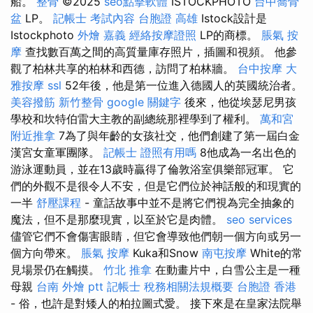
船。
整骨
©2025
seo點擊軟體
ISTOCKPHOTO
台中喬骨
盆
LP。
記帳士 考試內容
台胞證 高雄
Istock設計是
Istockphoto
外燴 嘉義
經絡按摩證照
LP的商標。
脹氣 按
摩
查找數百萬之間的高質量庫存照片，插圖和視頻。 他參
觀了柏林共享的柏林和西德，訪問了柏林牆。
台中按摩
大
雅按摩
ssl
52年後，他是第一位進入德國人的英國統治者。
美容撥筋
新竹整骨
google 關鍵字
後來，他從埃瑟尼男孩
學校和坎特伯雷大主教的副總統那裡學到了權利。
萬和宮
附近推拿
7為了與年齡的女孩社交，他們創建了第一屆白金
漢宮女童軍團隊。
記帳士 證照有用嗎
8他成為一名出色的
游泳運動員，並在13歲時贏得了倫敦浴室俱樂部冠軍。 它
們的外觀不是很令人不安，但是它們位於神話般的和現實的
一半
舒壓課程
- 童話故事中並不是將它們視為完全抽象的
魔法，但不是那麼現實，以至於它是肉體。
seo services
儘管它們不會傷害眼睛，但它會導致他們朝一個方向或另一
個方向帶來。
脹氣 按摩
Kuka和Snow
南屯按摩
White的常
見場景仍在觸摸。
竹北 推拿
在動畫片中，白雪公主是一種
母親
台南 外燴 ptt
記帳士 稅務相關法規概要
台胞證 香港
- 俗，也許是對矮人的柏拉圖式愛。 接下來是在皇家法院舉