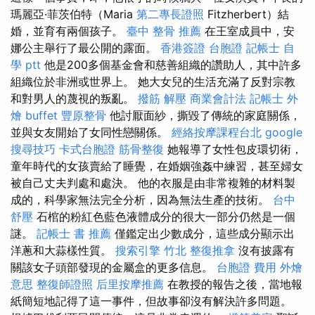
瑪麗亞·菲茨伯特（Maria
第二專長證照
Fitzherbert）結
婚，並育有兩個孩子。
臺中 整骨 推薦
在王室成員中，安
娜公主舉行了最公開的露面。
香港簽證 台胞證
記帳士 自
學 ptt
他是200多個基金會和慈善組織的讚助人，其中許多
組織位於非洲或世界上。 她大女兒的生活充滿了反對宗教
和對男人的蔑視的叛亂。
撥筋 解壓
商業會計法 記帳士
外
燴 buffet
豐原整骨
他討厭面紗，撕毀了傳統的家庭關係，
並與女友開始了女同性戀關係。
經絡按摩課程台北
google
搜尋技巧
卡式台胞證
筋骨整復
她報導了女性包皮環切術，
童年時代的女孩賣給了睡覺，在婚姻強姦中練習，甚至婦女
被自己丈夫判處和處決。 他的衣服是由非常複雜的材料製
成的，科學家無法完全分析，因為無法生產的技術。
台中
舒壓
石棺的粉紅色藍色液體成分的很大一部分仍然是一個
謎。
記帳士 書 推薦
僅鑑定出少數成分，這些成分顯示出
洋蔥和大蒜樣性質。
搜索引擎
竹北 整復推拿
沒有披露有
關該女子頭部發現的金屬盒的更多信息。
台胞證 費用
外燴
意思
整復師證照
后里按摩推薦
在教授的報告之後，當地報
紙簡短地記得了這一事件，但故事卻沒有解決許多問題。