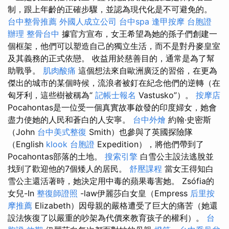
制，跟上年齡的正確步驟，並認為現代化是不可避免的。
台中整骨推薦
外國人成立公司
台中spa
逢甲按摩
台胞證
辦理
整骨台中
據官方宣布，女王希望為她的孫子們創建一
個框架，他們可以塑造自己的獨立生活，而不是對丹麥皇室
及其義務的正式依戀。 收益用於慈善目的，通常是為了幫
助戰爭。
肌肉酸痛
這個想法來自歐洲廣泛的習俗，在更為
傑出的城市的某個時候，流浪者被釘在紀念他們的逆轉（在
匈牙利，這些樹被稱為“
記帳士報名
Vastusko”）。
按摩店
Pocahontas是一位受一個真實故事啟發的印度婦女，她會
盡力使她的人民和蒼白的人安寧。
台中外燴
約翰·史密斯
（John
台中美式整復
Smith）也參與了英國探險隊
（English
klook 台胞證
Expedition），將他們帶到了
Pocahontas部落的土地。
搜索引擎
白雪公主設法逃脫並
找到了歡迎他的7個矮人的居民。
舒壓課程
當女王得知白
雪公主還活著時，她決定用中毒的蘋果毒害她。 Zsófia的
女兒-In
整復師證照
-law伊麗莎白女皇（Empress
后里按
摩推薦
Elizabeth）因母親的嚴格遭受了巨大的痛苦（她還
設法恢復了以嚴重的吵架為代價來教育孩子的權利）。
台