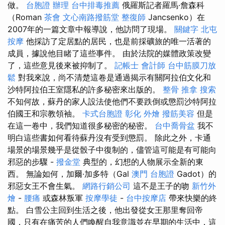
做。
台胞證 辦理
台中排毒推薦
俄羅斯記者羅馬·詹森科
（Roman
茶會
文心南路撥筋堂
整復師
Jancsenko）在
2007年的一篇文章中報導說，他訪問了現場。
關鍵字
北屯
按摩
他採訪了定居點的居民，也是前採礦旅的唯一活著的
成員，據說他目睹了這些事件。 由於法院的媒體政策改變
了，這些意見後來被抑制了。
記帳士 會計師
台中筋膜刀放
鬆
對我來說，尚不清楚這卷是通過揭示有關阿拉伯文化和
沙特阿拉伯王室隱私的許多秘密來出版的。
整骨 推拿
搜索
不知何故，蘇丹的家人設法使他們不要跌倒或懲罰沙特阿拉
伯國王和宗教領袖。
卡式台胞證
彰化 外燴
撥筋美容
但是
在這一卷中，我們知道很多秘密的秘密。
台中喬骨盆
我不
明白這些書如何看待蘇丹沒有受到懲罰。 除此之外，卡通
場景的場景幾乎是從骰子中復制的，儘管這可能是有可能向
邪惡的步驟 -
撥金堂
典型的，幻想的人物展示全新的東
西。 無論如何，加爾·加多特（Gal
澳門 台胞證
Gadot）的
邪惡女王不會生氣。
網路行銷公司
這不是王子的吻
新竹外
燴
-
腰痛
或森林叛軍
按摩學徒
-
台中按摩店
帶來快樂的終
點。 白雪公主回到生活之後，他出發從女王那里奪回帝
國，只有在痛苦的人們喚醒自我意識並在早期的生活中，這