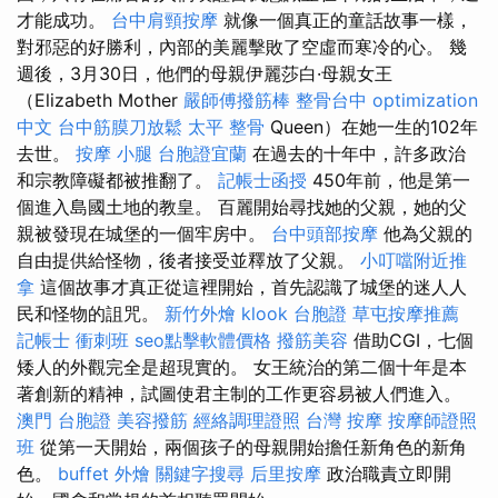
才能成功。
台中肩頸按摩
就像一個真正的童話故事一樣，
對邪惡的好勝利，內部的美麗擊敗了空虛而寒冷的心。 幾
週後，3月30日，他們的母親伊麗莎白·母親女王
（Elizabeth Mother
嚴師傅撥筋棒
整骨台中
optimization
中文
台中筋膜刀放鬆
太平 整骨
Queen）在她一生的102年
去世。
按摩 小腿
台胞證宜蘭
在過去的十年中，許多政治
和宗教障礙都被推翻了。
記帳士函授
450年前，他是第一
個進入島國土地的教皇。 百麗開始尋找她的父親，她的父
親被發現在城堡的一個牢房中。
台中頭部按摩
他為父親的
自由提供給怪物，後者接受並釋放了父親。
小叮噹附近推
拿
這個故事才真正從這裡開始，首先認識了城堡的迷人人
民和怪物的詛咒。
新竹外燴
klook 台胞證
草屯按摩推薦
記帳士 衝刺班
seo點擊軟體價格
撥筋美容
借助CGI，七個
矮人的外觀完全是超現實的。 女王統治的第二個十年是本
著創新的精神，試圖使君主制的工作更容易被人們進入。
澳門 台胞證
美容撥筋
經絡調理證照
台灣 按摩
按摩師證照
班
從第一天開始，兩個孩子的母親開始擔任新角色的新角
色。
buffet 外燴
關鍵字搜尋
后里按摩
政治職責立即開