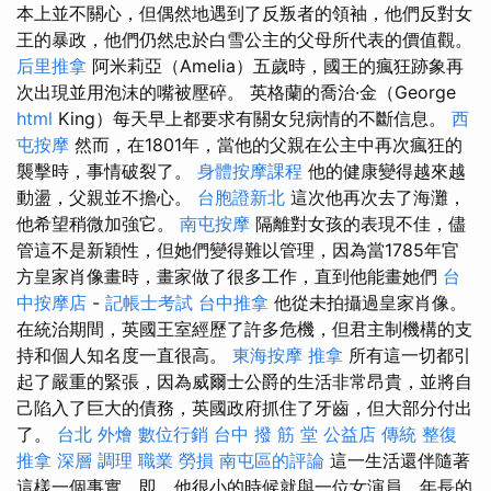
本上並不關心，但偶然地遇到了反叛者的領袖，他們反對女
王的暴政，他們仍然忠於白雪公主的父母所代表的價值觀。
后里推拿
阿米莉亞（Amelia）五歲時，國王的瘋狂跡象再
次出現並用泡沫的嘴被壓碎。 英格蘭的喬治·金（George
html
King）每天早上都要求有關女兒病情的不斷信息。
西
屯按摩
然而，在1801年，當他的父親在公主中再次瘋狂的
襲擊時，事情破裂了。
身體按摩課程
他的健康變得越來越
動盪，父親並不擔心。
台胞證新北
這次他再次去了海灘，
他希望稍微加強它。
南屯按摩
隔離對女孩的表現不佳，儘
管這不是新穎性，但她們變得難以管理，因為當1785年官
方皇家肖像畫時，畫家做了很多工作，直到他能畫她們
台
中按摩店
-
記帳士考試
台中推拿
他從未拍攝過皇家肖像。
在統治期間，英國王室經歷了許多危機，但君主制機構的支
持和個人知名度一直很高。
東海按摩
推拿
所有這一切都引
起了嚴重的緊張，因為威爾士公爵的生活非常昂貴，並將自
己陷入了巨大的債務，英國政府抓住了牙齒，但大部分付出
了。
台北 外燴
數位行銷
台中 撥 筋 堂 公益店 傳統 整復
推拿 深層 調理 職業 勞損 南屯區的評論
這一生活還伴隨著
這樣一個事實，即，他很小的時候就與一位女演員，年長的