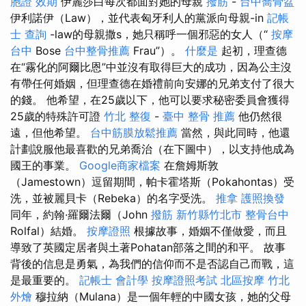
胞證 效期
伊麗莎白每次都面對她的母親
撥筋
-
台中喬骨盆
伊利諾伊（Law），並代表匈牙利人的黨派向母親-in
記帳
士 查詢
-law的母親撒s，她只稱呼一個邪惡的女人（“
按摩
台中
Bose
台中整骨推薦
Frau”）。
什麼是
起初，理查德
在“霧化的阿爾比恩”中並沒有取得巨大的成功，因為公主沒
有帶任何婚姻，但理查德在婚禮前向安娜的兄弟支付了很大
的錢。 他希望，在25歲以下，他可以要求秘密委員會獲得
25歲的特殊許可證
竹北 整復
-
臺中 整骨 推薦
他仍然很
遠，但他希望。
台中筋膜放鬆推薦
當然，與此同時，他還
計劃說服他最喜歡的兄弟喬治（在下圖中），以支持他成為
國王的事業。
Google商家檔案
在詹姆斯敦
（Jamestown）逗留期間，帕卡霍塔斯（Pokahontas）受
洗，並被麗貝卡（Rebeka）的名字受洗。
推拿
護照換發
同年，約翰·羅爾法爾（John
撥筋 新竹縣竹北市
整骨台中
Rolfal）結婚。
按摩證照
根據故事，婚姻不僅做愛，而且
導致了英國定居者與土著Pohatan部落之間的和平。 故事
背後的信息是勇氣，為我們的信仰而不是否認自己而戰，這
是最重要的。
記帳士 會計學
按摩證照考試
北區按摩
竹北
外燴
穆拉納（Mulana）是一個年輕的中國女孩，她的父母