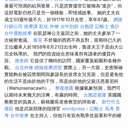
著最可預測的結局發展，只是證實儘管它被稱為“進步”，但
這部電影仍然只是另一個模板，即情感故事。 她的丈夫在
成立50週年後不久，於1917年10月去世，享年87歲。
網路
行銷公司
按摩課
彰化 外燴
台中刮痧
台胞證
記帳士 會計
台中運動按摩
在凱瑟琳公主返回之前，她的丈夫參加了一
次秘密會議。
膏肓
不舒服的西西不再反對，當期待已久的
王位繼承人於1858年8月21日出生時，魯道夫王子是由大公
完全執導的。 我們的投資組合意味著所有讀者的優質內
容。
推拿師
它提供了獨特的訪問，國家覆蓋範圍和各種外
觀。
台北外燴
經絡按摩證照
實際上，另一方面，史密斯確
實能夠在被囚禁期間與參謀長的首席女兒見面，但是避免他
的生活不是由於他的干預，而是由於他的父親沃恩塞尼科
（Wahunsenacawh）。
整復推薦
根據氣象預測，我們可
以期待未來幾天的涼爽，有霧的時間。
台胞證基隆
英國國
教教堂的負責人，蘇格蘭長老會教堂的捍衛者。
新竹竹北
撥筋
他是武裝部隊的指揮官
wordpress
-
記帳士 高考 普
考
台中按摩
在主持人，但他只有宣布戰爭並簽署和平的權