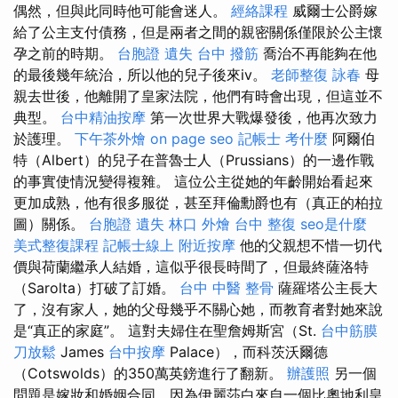
偶然，但與此同時他可能會迷人。
經絡課程
威爾士公爵嫁
給了公主支付債務，但是兩者之間的親密關係僅限於公主懷
孕之前的時期。
台胞證 遺失
台中 撥筋
喬治不再能夠在他
的最後幾年統治，所以他的兒子後來iv。
老師整復 詠春
母
親去世後，他離開了皇家法院，他們有時會出現，但這並不
典型。
台中精油按摩
第一次世界大戰爆發後，他再次致力
於護理。
下午茶外燴
on page seo
記帳士 考什麼
阿爾伯
特（Albert）的兒子在普魯士人（Prussians）的一邊作戰
的事實使情況變得複雜。 這位公主從她的年齡開始看起來
更加成熟，他有很多服從，甚至拜倫勳爵也有（真正的柏拉
圖）關係。
台胞證 遺失
林口 外燴
台中 整復
seo是什麼
美式整復課程
記帳士線上
附近按摩
他的父親想不惜一切代
價與荷蘭繼承人結婚，這似乎很長時間了，但最終薩洛特
（Sarolta）打破了訂婚。
台中 中醫 整骨
薩羅塔公主長大
了，沒有家人，她的父母幾乎不關心她，而教育者對她來說
是“真正的家庭”。 這對夫婦住在聖詹姆斯宮（St.
台中筋膜
刀放鬆
James
台中按摩
Palace），而科茨沃爾德
（Cotswolds）的350萬英鎊進行了翻新。
辦護照
另一個
問題是嫁妝和婚姻合同，因為伊麗莎白來自一個比奧地利皇