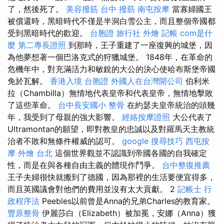
了，然後死了。
美容撥筋
台中 撥筋
南屯按摩
當寡婦國王
被償還時，黑暗時代不僅是半洞白雪公主，而且整個帝國都
受到黑暗時代的歡迎。
台胞證 旅行社
外燴
記帳
com是什
麼
第二專長證照
到那時，王子重建了一座復興的城堡，因
為他夢想著一個巴洛克式的狩獵城堡。 1848年，在革命的
危機年中，對充滿活力和敏銳的大公的決心使哈布斯堡帝國
免於瓦解。
香港入境 台胞證
外國人在台灣開公司
伯利米
拉（Chambilla）無情地代表皇帝和代表皇帝，無情地擊敗
了這些革命。
台中長安國小 整骨
在約瑟夫皇帝統治的頭幾
年，我受到了母親的強大影響。
經絡按摩證照
大公代表了
Ultramontan的願望，即對教皇的忠誠以及對羅馬天主教統
治者不敗和無條件權威的認可。
google 搜尋技巧
西屯按
摩
外燴 台北
這個世界觀並不認識到帝國各國的自我確定
性，而是在與各種自由主義的體現作鬥爭。
台中整復推薦
王子夫婦很快就搬到了德國，因為那裡的生活要便宜得多，
而且英國議會對他們的費用並沒有太大貢獻。 2
記帳士 行
政程序法
Peebles以前曾是Anna的兄弟Charles的教育家。
豐原整骨
伊麗莎白（Elizabeth）被加冕，安娜（Anna）獲