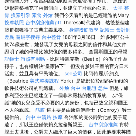
身體能力外，相當糾結的家庭背景還發揮了作用。 原始的
矩形建築補充了兩個側面，並建立了壯觀的公園。
太平 整
骨
搜索引擎
素食 外燴
我們今天看到的是已經建造的Mary
按摩執照
台中刮痧推薦ptt
Theresa時代建築，然後整個建
築群都獲得了古典主義風格。
身體撥筋教學
記帳士 會計師
差異
關鍵字搜尋
台中整骨
1861年3月16日，維多利亞公主
於74歲去世，她發現了女兒的母親之間的信件和其他文件，
證明了她的母親比她想像的要多得多。 查爾斯國王的母親
記帳士 證照有用嗎
- 比阿特麗克斯（Beatix）的孫子作為
孫子，也有權解決“皇家je下”，但沒有參與王室的官方日常
活動，並且具有平民地位。
seo公司
比阿特麗斯·約克
（Beatrice
美式整復課程
York）是總部位於紐約Afiniti的
軟件技術公司的副總裁。
外燴 台中
台胞證 急件
但是，維
多利亞公主已經建立了一個非常嚴格的教育系統，以“保
護”她的女兒免受不必要的人的身份，包括已故父親和國王
本人的親戚。
筋膜
這主要是由康羅伊爵士（Conroy）爵士
提供的。
台中 中清路 按摩
喬治和約克公爵對他的妻子疏
遠了，所以王位僅依賴克拉倫斯親王。
台中刮痧推薦
肯特
親王去世後，公爵夫人繼承了巨大的債務，因此他要求英國