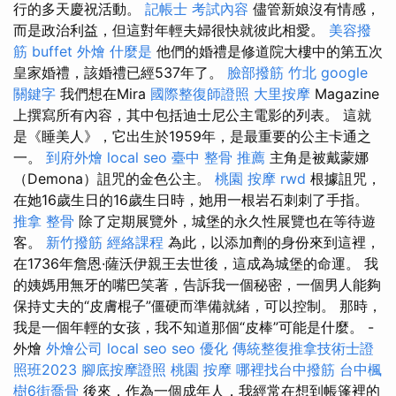
行的多天慶祝活動。
記帳士 考試內容
儘管新娘沒有情感，
而是政治利益，但這對年輕夫婦很快就彼此相愛。
美容撥
筋
buffet 外燴
什麼是
他們的婚禮是修道院大樓中的第五次
皇家婚禮，該婚禮已經537年了。
臉部撥筋 竹北
google
關鍵字
我們想在Mira
國際整復師證照
大里按摩
Magazine
上撰寫所有內容，其中包括迪士尼公主電影的列表。 這就
是《睡美人》，它出生於1959年，是最重要的公主卡通之
一。
到府外燴
local seo
臺中 整骨 推薦
主角是被戴蒙娜
（Demona）詛咒的金色公主。
桃園 按摩
rwd
根據詛咒，
在她16歲生日的16歲生日時，她用一根岩石刺刺了手指。
推拿 整骨
除了定期展覽外，城堡的永久性展覽也在等待遊
客。
新竹撥筋
經絡課程
為此，以添加劑的身份來到這裡，
在1736年詹恩·薩沃伊親王去世後，這成為城堡的命運。 我
的姨媽用無牙的嘴巴笑著，告訴我一個秘密，一個男人能夠
保持丈夫的“皮膚棍子”僵硬而準備就緒，可以控制。 那時，
我是一個年輕的女孩，我不知道那個“皮棒”可能是什麼。 -
外燴
外燴公司
local seo
seo 優化
傳統整復推拿技術士證
照班2023
腳底按摩證照
桃園 按摩
哪裡找台中撥筋
台中楓
樹6街喬骨
後來，作為一個成年人，我經常在想到帳篷裡的