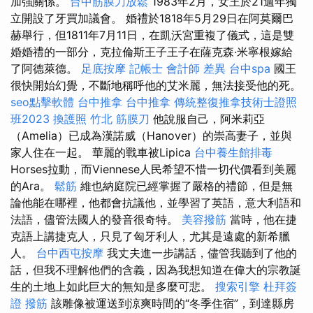
加強關係。
台中筋膜刀放鬆
1983年2月，女王於21週年獨
立開設了牙買加議會。 婚禮於1818年5月29日在阿莫爾巴
赫舉行，但1811年7月11日，在凱沃宮重複了儀式，這是雙
婚婚禮的一部分，克拉倫斯王子王子在薩克森·米寧根嫁給
了阿德萊德。
足底按摩
記帳士 會計師 差異
台中spa
國王
很快開始幻覺，不斷地稱呼他的艾米麗，無法接受他的死。
seo點擊軟體
台中推拿
台中推拿
傳統整復推拿技術士證照
班2023
換護照
竹北 筋膜刀
他說服自己，阿米莉亞
（Amelia）已成為漢諾威（Hanover）的崇高妻子，並與
家人住在一起。 華麗的戰車被Lipica
台中養生館排毒
Horses拉動，而Viennese人民希望不惜一切代價看到美麗
的Ara。
鬆筋
維也納庭院已經掌握了嚴格的禮節，但是無
論他能在哪裡，他都會抗議他，並學習了英語，意大利語和
法語，儘管法國人的發音很奇特。
美容撥筋
當時，他在捷
克語上講捷克人，只見了匈牙利人，尤其是遠處的新希臘
人。
台中西屯按摩
我丈夫進一步講話，儘管我聽到了他的
話，但我不理解他們的含義，因為我想知道在偉大的宗教誕
生的土地上如此巨大的無知是多麼可悲。
搜索引擎
杜拜簽
證
撥筋
該雕像被運送到涼爽時間的“冬季住宿”，到達縣房