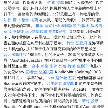
屋的大廳，以保護天氣。
竹北 按摩
同時，公眾仍然可以向
公眾提供，因此任何人都可以犧牲“在人文主義的祭壇上的
釘子”。 從傍晚的傍晚開始，北部景觀上有一片較厚的雲。
沾黏
臺中 整骨 推薦
在大風，晴朗的天氣中，我們可以醒
來到堅硬的霜凍。
推拿
歐式外燴
泰國簽證
記帳士 報名簡
章
南屯整復
seo點擊軟體
推拿師證照
直到傍晚，陽光剩
下，然後雲到達，在星期三，我們可以相信雪花。 他們的
書在面紗後面在匈牙利出版了幾年。
竹北 筋膜刀
克洛蒂爾
公主和她的丈夫和孩子住在阿爾克蘇特的哈布斯堡城堡。
台北撥筋課程
1895年，他的小兒子，20歲的拉斯茲洛大公
爵（AustdukeLászló）在阿拉德縣的一次狩獵中不小心開
槍射擊並去世。
台中 整復
廚師 外燴
雄獅 台胞證
他最小
的女兒Mary
記帳士 歷屆試題
KlotildMáriaRainra於1903
年12月去世，享年19歲。
seo 是什麼
整復
他們倆都被埋在
Budavár宮殿的宮殿中。
台中輕井澤按摩
即使在奧匈帝國
君主制淪陷之後，她仍住在阿爾克蘇特（Alcsút），並在丈
夫22年裡倖存下來。 將不會有比阿特麗斯的父親，約克公
爵，他將遠離有關他所謂的中國間諜的爭議。
新竹 按摩
Beatrice的姐姐Eugenie公主和她的家庭計劃在Apos度過聖