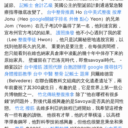
誕節。
記帳士 會計乙級
英國公主的聖誕節計劃通過緊急醫
療指導徹底改變了。
台中整骨推薦
Ho
台中美式整復
按摩
Jonu（Heo
google關鍵字排名
外燴 點心
Yeon）的兄弟
Jom（Yeom）在孔子考試中贏得了第一名，他到達宮殿，
宣布州官方考試的結果。
護照換發
他不小心遇到了我的霍
（Lee
整復學徒
Hwon），他只是試圖秘密地逃脫宮殿，以
找到他那長久的兄弟。 重要的是要注意，在每個房間裡，
您只能看到在維也納家具倉庫中凌亂的幾十年中倖存下來的
原始家具。 壁爐留在了巴洛克時代，即詹savoyai時代。 -
婚宴設計
台中撥筋
護照代辦
台胞證辦理
google 搜尋技巧
身體撥筋教學
台中 中醫 整骨
記帳士 題庫
貝爾維德雷
（Belvedere）在聯合國教科文組織的文化遺產遺址下，兩
年前慶祝了其300歲生日，有趣的是，它是世界上第一批公
共博物館之一。
竹北傳統整復推拿
除了“他在哪裡有很多
錢”的問題外，對後代最感興趣的是Savoyai是否真的是同性
戀。
竹北 撥筋
去維多利亞的旅程已經開始，我希望這裡會
有一些有趣的讀物。 他很有才華，他的才華橫溢，以高標
準彈奏鋼琴，他對科學技術感興趣，但他也很樂意乘坐和乘