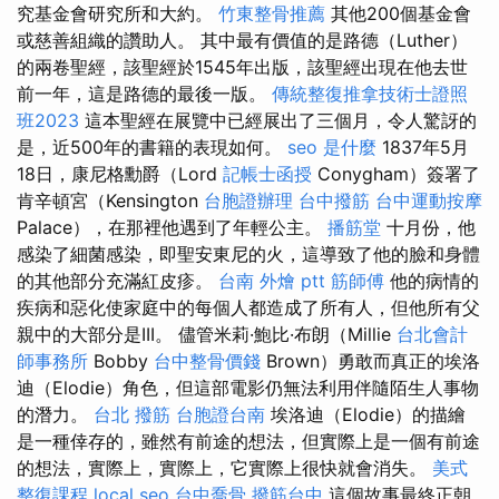
究基金會研究所和大約。
竹東整骨推薦
其他200個基金會
或慈善組織的讚助人。 其中最有價值的是路德（Luther）
的兩卷聖經，該聖經於1545年出版，該聖經出現在他去世
前一年，這是路德的最後一版。
傳統整復推拿技術士證照
班2023
這本聖經在展覽中已經展出了三個月，令人驚訝的
是，近500年的書籍的表現如何。
seo 是什麼
1837年5月
18日，康尼格勳爵（Lord
記帳士函授
Conygham）簽署了
肯辛頓宮（Kensington
台胞證辦理
台中撥筋
台中運動按摩
Palace），在那裡他遇到了年輕公主。
播筋堂
十月份，他
感染了細菌感染，即聖安東尼的火，這導致了他的臉和身體
的其他部分充滿紅皮疹。
台南 外燴 ptt
筋師傅
他的病情的
疾病和惡化使家庭中的每個人都造成了所有人，但他所有父
親中的大部分是III。 儘管米莉·鮑比·布朗（Millie
台北會計
師事務所
Bobby
台中整骨價錢
Brown）勇敢而真正的埃洛
迪（Elodie）角色，但這部電影仍無法利用伴隨陌生人事物
的潛力。
台北 撥筋
台胞證台南
埃洛迪（Elodie）的描繪
是一種倖存的，雖然有前途的想法，但實際上是一個有前途
的想法，實際上，實際上，它實際上很快就會消失。
美式
整復課程
local seo
台中喬骨
撥筋台中
這個故事最終正朝