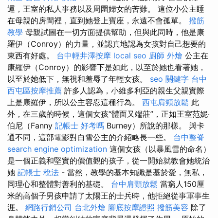
運，王室的私人事務以及周圍婦女的苦難。 這位小公主睡
在母親的房間裡，直到她登上寶座，永遠不會孤單。
撥筋
教學
母親試圖在一切方面提供幫助，但與此同時，他是康
羅伊（Conroy）的力量，並認真地認為女孩對自己想要的
東西有好處。
台中輕井澤按摩
local seo
廚師 外燴
公主在
康羅伊（Conroy）的影響下是如此，以至於她也看著她，
以至於她低下，無視和羞辱了年輕女孩。
seo 關鍵字
台中
西屯區按摩推薦
許多人認為，小維多利亞的親生父親實際
上是康羅伊，所以公主容忍這種行為。
西屯肩頸放鬆
此
外，在三歲的時候，這個女孩“體面又端莊”，正如王室范妮·
伯尼（Fanny
記帳士 好考嗎
Burney）所說的那樣。 與卡
通不同，這部電影對白雪公主的介紹略長一些。
台中整脊
search engine optimization
這個女孩（以暴風雪的命名）
是一個正義和堅實的價值觀的孩子，從一開始就教會她統治
她
記帳士 稅法
- 當然，教學的基本知識是基於愛，無私，
同理心和整體對善利的基礎。
台中肩頸放鬆
當窮人150厘
米的高個子男孩申請了太陽王的士兵時，他拒絕從事軍事生
涯。
網路行銷公司
台北外燴
腳底按摩證照
撥筋美容
除了