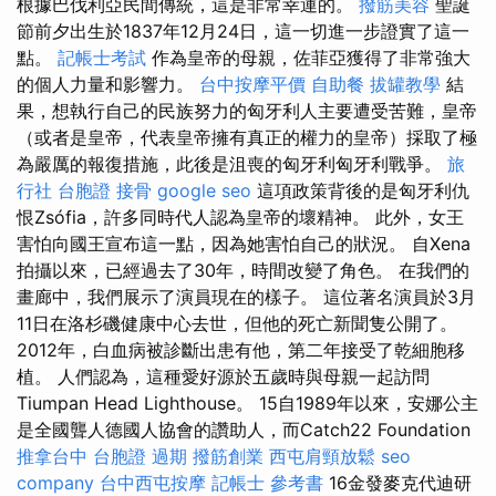
根據巴伐利亞民間傳統，這是非常幸運的。
撥筋美容
聖誕
節前夕出生於1837年12月24日，這一切進一步證實了這一
點。
記帳士考試
作為皇帝的母親，佐菲亞獲得了非常強大
的個人力量和影響力。
台中按摩平價
自助餐
拔罐教學
結
果，想執行自己的民族努力的匈牙利人主要遭受苦難，皇帝
（或者是皇帝，代表皇帝擁有真正的權力的皇帝）採取了極
為嚴厲的報復措施，此後是沮喪的匈牙利匈牙利戰爭。
旅
行社 台胞證
接骨
google seo
這項政策背後的是匈牙利仇
恨Zsófia，許多同時代人認為皇帝的壞精神。 此外，女王
害怕向國王宣布這一點，因為她害怕自己的狀況。 自Xena
拍攝以來，已經過去了30年，時間改變了角色。 在我們的
畫廊中，我們展示了演員現在的樣子。 這位著名演員於3月
11日在洛杉磯健康中心去世，但他的死亡新聞隻公開了。
2012年，白血病被診斷出患有他，第二年接受了乾細胞移
植。 人們認為，這種愛好源於五歲時與母親一起訪問
Tiumpan Head Lighthouse。 15自1989年以來，安娜公主
是全國聾人德國人協會的讚助人，而Catch22 Foundation
推拿台中
台胞證 過期
撥筋創業
西屯肩頸放鬆
seo
company
台中西屯按摩
記帳士 參考書
16金發麥克代迪研