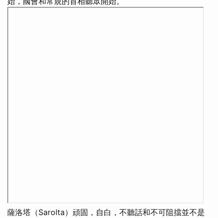
始，國會和常規的首相聽眾開始。
薩洛塔（Sarolta）頑固，自白，不聽話和不可阻擋並不是