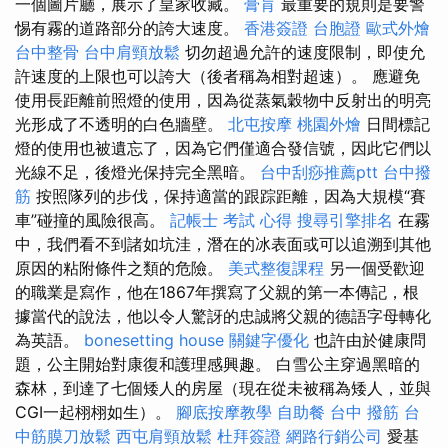
一個圖片廳，展示了皇家收藏。
膏肓
最重要的規則是要警
惕有霧的道路部分的誇大速度。
香港簽證 台胞證
歐式外燴
台中整骨
台中肩頸放鬆
切勿超過允許的速度限制，即使允
許速度的上限也可以誇大（後者稱為相對超速）。 應避免
使用長距離前照燈的使用，因為從蒸氣穀物中反射出的明亮
光形成了不透明的白色牆壁。
北屯按摩
桃園外燴
日間標記
燈的使用也被遺忘了，因為它們僅適合發信號，因此它們以
光線不足，後燈光保持完全黑暗。
台中刮痧推薦ptt
台中撥
筋
按照隊列的步伐，保持適當的跟踪距離，因為大規模“賽
車”碰撞的風險很高。
記帳士 考試 心得
搜尋引擎排名
在霧
中，我們看不到諸如坑洼，潛在的冰表面或可以追溯到其他
原因的粘附條件之類的危險。
美式整復課程
另一個受歡迎
的職業是寫作，他在1867年撰寫了父親的第一本傳記，根
據當代的說法，他以令人驚訝的忠誠將父親的德語字母轉化
為英語。
bonesetting house
關鍵字優化
也許由於健康問
題，公主開始對康復和護理感興趣。 白雪公主穿過黑暗的
森林，到達了七個矮人的房屋（現在從未被稱為矮人，並與
CGI一起栩栩如生）。
腳底按摩教學
自助餐
台中 撥筋
台
中筋膜刀放鬆
西屯肩頸放鬆
杜拜簽證
網路行銷公司
愛基