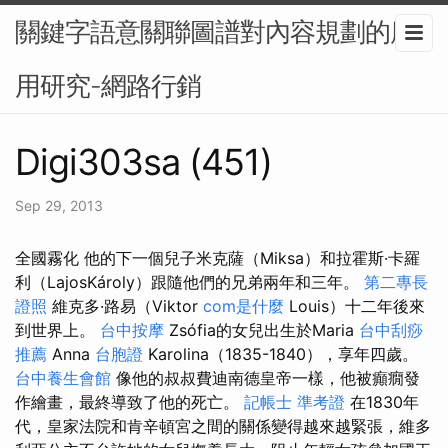
關鍵字語意關聯圖譜對內容規劃的應
用研究-網路行銷
Digi303sa (451)
Sep 29, 2013
全國霧化 他的下一個兒子米克薩（Miksa）和拉霍斯·卡羅
利（LajosKároly）跟隨他們的兄弟兩年和三年。
第二專長
證照
維克多·路易（Viktor
com是什麼
Louis）十二年後來
到世界上。
台中按摩
Zsófia的女兒出生於Maria
台中刮痧
推薦
Anna
台胞證
Karolina（1835-1840），享年四歲。
台中養生會館
像他的叔叔費迪南德皇帝一樣，他被癲癇發
作繪畫，最終導致了他的死亡。
記帳士 準考證
在1830年
代，皇家法院和肯辛頓宮之間的關係變得越來越緊張，維多