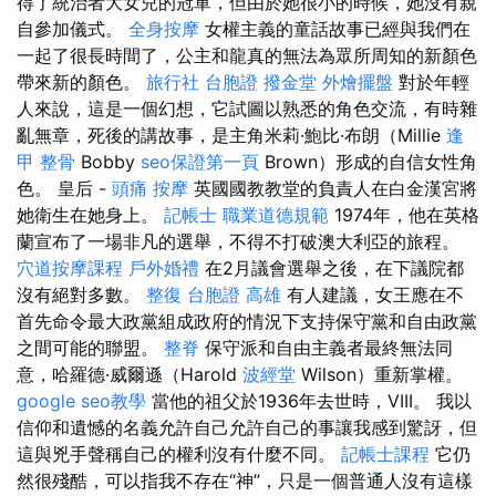
得了統治者大女兒的冠軍，但由於她很小的時候，她沒有親
自參加儀式。
全身按摩
女權主義的童話故事已經與我們在
一起了很長時間了，公主和龍真的無法為眾所周知的新顏色
帶來新的顏色。
旅行社 台胞證
撥金堂
外燴擺盤
對於年輕
人來說，這是一個幻想，它試圖以熟悉的角色交流，有時雜
亂無章，死後的講故事，是主角米莉·鮑比·布朗（Millie
逢
甲 整骨
Bobby
seo保證第一頁
Brown）形成的自信女性角
色。 皇后 -
頭痛 按摩
英國國教教堂的負責人在白金漢宮將
她衛生在她身上。
記帳士 職業道德規範
1974年，他在英格
蘭宣布了一場非凡的選舉，不得不打破澳大利亞的旅程。
穴道按摩課程
戶外婚禮
在2月議會選舉之後，在下議院都
沒有絕對多數。
整復
台胞證 高雄
有人建議，女王應在不
首先命令最大政黨組成政府的情況下支持保守黨和自由政黨
之間可能的聯盟。
整脊
保守派和自由主義者最終無法同
意，哈羅德·威爾遜（Harold
波經堂
Wilson）重新掌權。
google seo教學
當他的祖父於1936年去世時，VIII。 我以
信仰和遺憾的名義允許自己允許自己的事讓我感到驚訝，但
這與兇手聲稱自己的權利沒有什麼不同。
記帳士課程
它仍
然很殘酷，可以指我不存在“神”，只是一個普通人沒有這樣