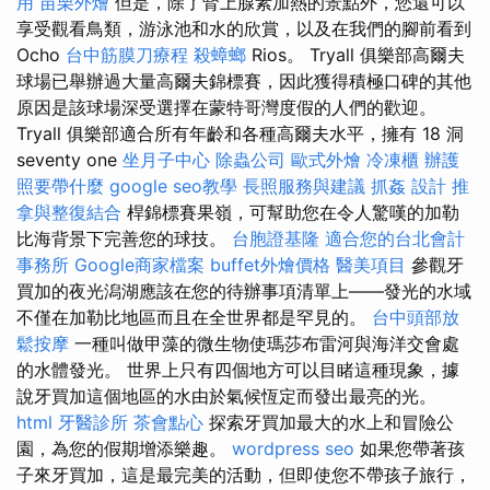
用
苗栗外燴
但是，除了腎上腺素加熱的景點外，您還可以
享受觀看鳥類，游泳池和水的欣賞，以及在我們的腳前看到
Ocho
台中筋膜刀療程
殺蟑螂
Rios。 Tryall 俱樂部高爾夫
球場已舉辦過大量高爾夫錦標賽，因此獲得積極口碑的其他
原因是該球場深受選擇在蒙特哥灣度假的人們的歡迎。
Tryall 俱樂部適合所有年齡和各種高爾夫水平，擁有 18 洞
seventy one
坐月子中心
除蟲公司
歐式外燴
冷凍櫃
辦護
照要帶什麼
google seo教學
長照服務與建議
抓姦
設計
推
拿與整復結合
桿錦標賽果嶺，可幫助您在令人驚嘆的加勒
比海背景下完善您的球技。
台胞證基隆
適合您的台北會計
事務所
Google商家檔案
buffet外燴價格
醫美項目
參觀牙
買加的夜光潟湖應該在您的待辦事項清單上——發光的水域
不僅在加勒比地區而且在全世界都是罕見的。
台中頭部放
鬆按摩
一種叫做甲藻的微生物使瑪莎布雷河與海洋交會處
的水體發光。 世界上只有四個地方可以目睹這種現象，據
說牙買加這個地區的水由於氣候恆定而發出最亮的光。
html
牙醫診所
茶會點心
探索牙買加最大的水上和冒險公
園，為您的假期增添樂趣。
wordpress seo
如果您帶著孩
子來牙買加，這是最完美的活動，但即使您不帶孩子旅行，