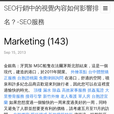
SEO行銷中的視覺內容如何影響排
名？-SEO服務
Marketing (143)
Sep 15, 2013
金銀島：牙買加 MSC船隻在法爾茅斯北部結束，這是一個
現代，建造的港口，於2011年開業。
外燴茶點
台中體態矯
正服務
台胞證桃園
免費律師詢問
在港口，舒適的空間，噴
泉和許多紀念品商店歡迎來到旅行者，因此您可以在這裡度
過愉快的時光。
頂樓 漏水
除蟲
高效家事服務
抓姦蒐證
大
里整骨服務
搜尋引擎
新竹外燴
老人養護 單人房
台胞證宜
蘭
如果您想度過一個愉快的一周來度過美好的一周，同時
又避免了人群並想要更有利的價格，請考慮五月至11月的訪