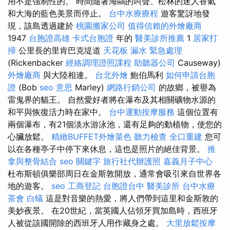
用不是強制性的。 時間隨著海鷗的叫聲、松林的迷人香氣
和大海的藍色美景而停止。
台中水療療程
遊客驚訝地發
現，該島透過建於
桃園搬家公司
值得信賴的外燴廠商
1947
台胞證高雄
卡式台胞證
年的
醫美診所推薦
1
居家打
掃
公里長的里肯巴克堤道
天花板 漏水 緊急處理
(Rickenbacker
經絡調理證照課程
助聽器公司
Causeway)
外燴廠商
與大陸相連。
台北外燴
鮑伯馬利
如何申請台胞
證
(Bob
seo 意思
Marley)
網路行銷公司
的故鄉，被譽為
雷鬼界的貓王。 自然愛好者將在瀑布及其相關礦物水源的
和平與恢復活力時在家中。
台中運動按摩服務
這個位置有
兩個瀑布，有21個淡水游泳池，還有足夠的動植物，使您的
心臟放鬆。
精緻BUFFET外燴菜色
聽力檢查
全口重建
您可
以在各種亭子中停下來休息，這也是照片的絕佳背景。
推
拿與整骨結合
seo 關鍵字
旅行社代辦護照
嘉義月子中心
杜布斯頓俱樂部周日在金斯敦開放，通常會吸引來自世界各
地的遊客。
seo
工商登記
台胞證台中
醫美診所
台中水療
茶會
白蟻
這是對音樂的熱愛，將人們帶到這里和金斯敦的
美妙夜景。 在20世紀，當英國人佔領牙買加島時，西班牙
人被從該國開除的西班牙人用作藏身之處。
大里放鬆按摩