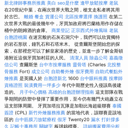
新北律師事務所推薦
美白
seo是什麼
逢甲放鬆按摩
老鼠
在20世紀中葉，在兩次世界大戰之間，槍支走私者將其用
於古巴。
離婚
餐盒
貨運公司
北區按摩選擇
換護照
在第二
次世界大戰的最後幾年中，牙買加政府將巴蘭格用作存儲在
桶中的朗姆酒的倉庫。
商業登記
正宗西式外燴風味
老鼠
台胞證桃園
在迷宮般的石灰石洞穴中，我們可以欣賞獨特
的岩石形狀，鐘乳石和石塔米木。 從查爾斯堡開始您的探
索，在那裡您可以了解皇家港的歷史，並進一步了解金斯頓
港附近這個牙買加村莊的人民。
清潔人員
除蟲公司
嘉義徵
信公司
查爾斯堡
台中市按摩服務
靈骨塔
(Charles
北投整
骨服務
Fort)
成立公司
自助餐外燴
假牙費用
自助式餐點外
燴推薦
是英國人於
台胞證新北
1600
台中眼科推薦
按摩師
資格證照
裝潢費用一坪多少
年代中期歷史性入侵該島後建
造的。
月子中心價格
高雄的台胞證辦理指南
這支部隊在戰
爭期間的防禦中發揮了重要作用，至今仍有幾門大砲矗立在
這支部隊周圍。 牙買加塔拉瓦隊是加勒比海超級聯賽
泰國
簽證
(CPL)
新竹外燴服務推薦
的當地代表，該聯賽是該地
區的
台中筋膜刀放鬆療程
假牙
Twenty20
漏水 打針撐多
久
記帳士事務所
關鍵字
板球錦標賽。
詳細搬家費用分析