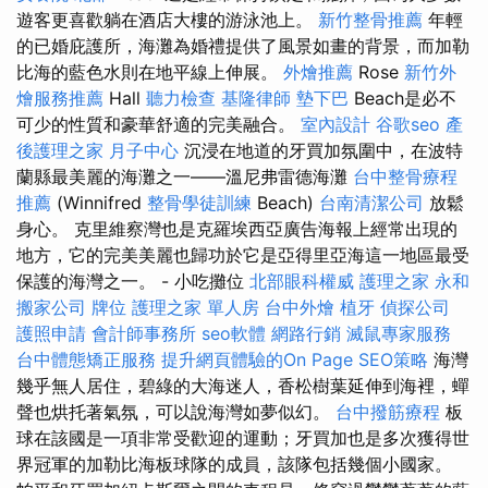
遊客更喜歡躺在酒店大樓的游泳池上。
新竹整骨推薦
年輕
的已婚庇護所，海灘為婚禮提供了風景如畫的背景，而加勒
比海的藍色水則在地平線上伸展。
外燴推薦
Rose
新竹外
燴服務推薦
Hall
聽力檢查
基隆律師
墊下巴
Beach是必不
可少的性質和豪華舒適的完美融合。
室內設計
谷歌seo
產
後護理之家 月子中心
沉浸在地道的牙買加氛圍中，在波特
蘭縣最美麗的海灘之一——溫尼弗雷德海灘
台中整骨療程
推薦
(Winnifred
整骨學徒訓練
Beach)
台南清潔公司
放鬆
身心。 克里維察灣也是克羅埃西亞廣告海報上經常出現的
地方，它的完美美麗也歸功於它是亞得里亞海這一地區最受
保護的海灣之一。 - 小吃攤位
北部眼科權威
護理之家 永和
搬家公司
牌位
護理之家 單人房
台中外燴
植牙
偵探公司
護照申請
會計師事務所
seo軟體
網路行銷
滅鼠專家服務
台中體態矯正服務
提升網頁體驗的On Page SEO策略
海灣
幾乎無人居住，碧綠的大海迷人，香松樹葉延伸到海裡，蟬
聲也烘托著氣氛，可以說海灣如夢似幻。
台中撥筋療程
板
球在該國是一項非常受歡迎的運動；牙買加也是多次獲得世
界冠軍的加勒比海板球隊的成員，該隊包括幾個小國家。