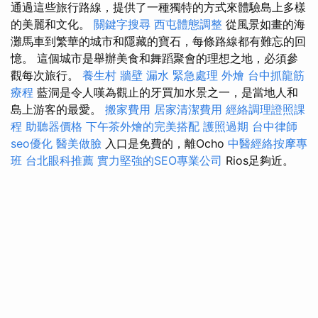
通過這些旅行路線，提供了一種獨特的方式來體驗島上多樣
的美麗和文化。
關鍵字搜尋
西屯體態調整
從風景如畫的海
灘馬車到繁華的城市和隱藏的寶石，每條路線都有難忘的回
憶。 這個城市是舉辦美食和舞蹈聚會的理想之地，必須參
觀每次旅行。
養生村
牆壁 漏水 緊急處理
外燴
台中抓龍筋
療程
藍洞是令人嘆為觀止的牙買加水景之一，是當地人和
島上游客的最愛。
搬家費用
居家清潔費用
經絡調理證照課
程
助聽器價格
下午茶外燴的完美搭配
護照過期
台中律師
seo優化
醫美做臉
入口是免費的，離Ocho
中醫經絡按摩專
班
台北眼科推薦
實力堅強的SEO專業公司
Rios足夠近。