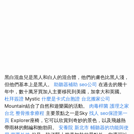
黑白混血兒是黑人和白人的混合體，他們的膚色比黑人淺，
但他們基本上是黑人。
助聽器補助
seo公司
在過去的幾十
年中，數十萬牙買加人主要移民到美國，加拿大和英國。
杜拜簽證
Mystic
什麼是卡式台胞證
台北搬家公司
Mountain結合了自然和遊樂園的活動。
肉毒桿菌
護理之家
台北
整骨推拿療程
主要景點之一是Sky
找人
seo保證第一
頁
Explorer座椅，它可以欣賞到奇妙的景色，以及飛越熱
帶雨林的郵編和鮑勃田。
安養院 新北市
輔聽器的功能與使