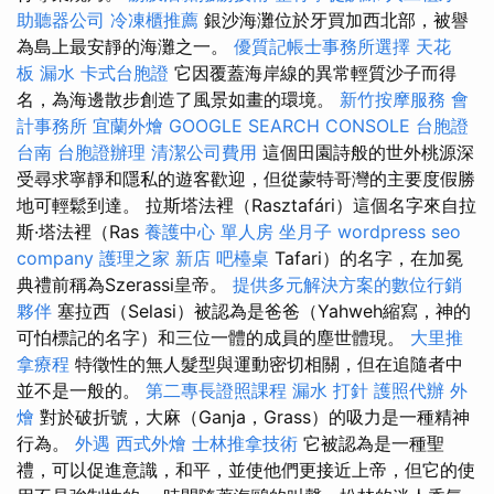
助聽器公司
冷凍櫃推薦
銀沙海灘位於牙買加西北部，被譽
為島上最安靜的海灘之一。
優質記帳士事務所選擇
天花
板 漏水
卡式台胞證
它因覆蓋海岸線的異常輕質沙子而得
名，為海邊散步創造了風景如畫的環境。
新竹按摩服務
會
計事務所
宜蘭外燴
GOOGLE SEARCH CONSOLE
台胞證
台南
台胞證辦理
清潔公司費用
這個田園詩般的世外桃源深
受尋求寧靜和隱私的遊客歡迎，但從蒙特哥灣的主要度假勝
地可輕鬆到達。 拉斯塔法裡（Rasztafári）這個名字來自拉
斯·塔法裡（Ras
養護中心 單人房
坐月子
wordpress
seo
company
護理之家 新店
吧檯桌
Tafari）的名字，在加冕
典禮前稱為Szerassi皇帝。
提供多元解決方案的數位行銷
夥伴
塞拉西（Selasi）被認為是爸爸（Yahweh縮寫，神的
可怕標記的名字）和三位一體的成員的塵世體現。
大里推
拿療程
特徵性的無人髮型與運動密切相關，但在追隨者中
並不是一般的。
第二專長證照課程
漏水 打針
護照代辦
外
燴
對於破折號，大麻（Ganja，Grass）的吸力是一種精神
行為。
外遇
西式外燴
士林推拿技術
它被認為是一種聖
禮，可以促進意識，和平，並使他們更接近上帝，但它的使