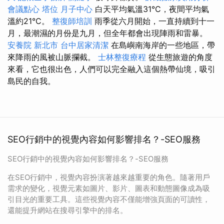
會議點心
塔位
月子中心
白天平均氣溫31°C，夜間平均氣
溫約21°C。
整復師培訓
雨季從六月開始，一直持續到十一
月，最潮濕的月份是九月，但全年都會出現陣雨和雷暴。
安養院 新北市
台中居家清潔
在島嶼南海岸的一些地區，帶
來降雨的風被山脈攔截。
士林整復療程
從生態旅遊的角度
來看，它也很出色，人們可以完全融入這個熱帶仙境，吸引
島民的自我。
SEO行銷中的視覺內容如何影響排名？-SEO服務
SEO行銷中的視覺內容如何影響排名？-SEO服務
在SEO行銷中，視覺內容扮演著越來越重要的角色。隨著用戶
需求的變化，視覺元素如圖片、影片、圖表和動態圖像成為吸
引目光的重要工具。這些視覺內容不僅能增強頁面的可讀性，
還能提升網站在搜尋引擎中的排名。