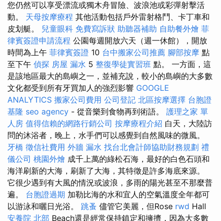
您仍然可以享受漂流或獨木舟冒險、波浪池或彩彈射擊活
動。
天母按摩療程
其他活動包括戶外雷射格鬥、卡丁車和
皮划艇。
兒童眼科
免費寫訴狀
助聽器補助
自助餐外燴
菲
律賓簽證申請流程
公園每週開放六天（週一休館），開放
時間為上午
菲律賓簽證
10
台中搬家公司推薦
腳部按摩
點
至下午
偵探
房屋 漏水
5
整復學徒實習班
點。 一方面，這
是該地區最大的島嶼之一，並補充說，較小的島嶼的大多數
文化都受到所有牙買加人的強烈影響
GOOGLE
ANALYTICS
搬家公司費用
公司登記
北區按摩選擇
台胞證
基隆
seo agency
- 從音樂到食物再到術語。
護理之家 單
人房
值得信賴的網路行銷公司
按摩療程介紹
白天，大陸訪
問的沐浴者，晚上，水手們可以感覺到自然風味的微風。
牙橋
徵信社費用
外牆 漏水
找台北會計師協助財務規劃
禮
儀公司
桃園外燴
成千上萬的綠松石海，最好的白色石頭和
海洋刷新的大海，刷新了大海，其特徵是許多海底來源。
它很少遇到有大風的情況或波浪，多雨的陽光甚至不那麼普
遍。
台胞證過期
加勒比海的水和宜人的空氣溫度全年都可
以游泳和曬日光浴。
跳蚤
儘管它美麗，但Rose
rwd
Hall
安養院 北部
Beach還是經常保持鎮定和擁擠，因為大多數