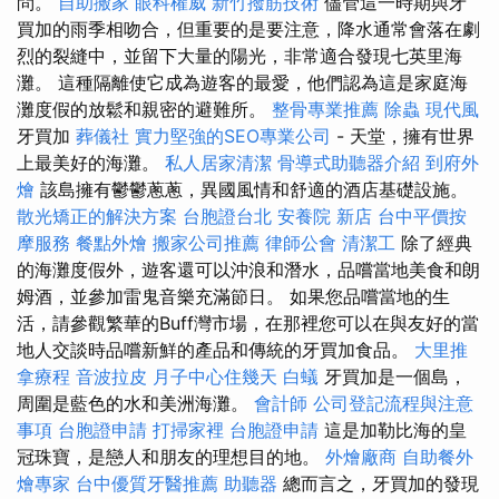
問。
自助搬家
眼科權威
新竹撥筋技術
儘管這一時期與牙
買加的雨季相吻合，但重要的是要注意，降水通常會落在劇
烈的裂縫中，並留下大量的陽光，非常適合發現七英里海
灘。 這種隔離使它成為遊客的最愛，他們認為這是家庭海
灘度假的放鬆和親密的避難所。
整骨專業推薦
除蟲
現代風
牙買加
葬儀社
實力堅強的SEO專業公司
- 天堂，擁有世界
上最美好的海灘。
私人居家清潔
骨導式助聽器介紹
到府外
燴
該島擁有鬱鬱蔥蔥，異國風情和舒適的酒店基礎設施。
散光矯正的解決方案
台胞證台北
安養院 新店
台中平價按
摩服務
餐點外燴
搬家公司推薦
律師公會
清潔工
除了經典
的海灘度假外，遊客還可以沖浪和潛水，品嚐當地美食和朗
姆酒，並參加雷鬼音樂充滿節日。 如果您品嚐當地的生
活，請參觀繁華的Buff灣市場，在那裡您可以在與友好的當
地人交談時品嚐新鮮的產品和傳統的牙買加食品。
大里推
拿療程
音波拉皮
月子中心住幾天
白蟻
牙買加是一個島，
周圍是藍色的水和美洲海灘。
會計師
公司登記流程與注意
事項
台胞證申請
打掃家裡
台胞證申請
這是加勒比海的皇
冠珠寶，是戀人和朋友的理想目的地。
外燴廠商
自助餐外
燴專家
台中優質牙醫推薦
助聽器
總而言之，牙買加的發現