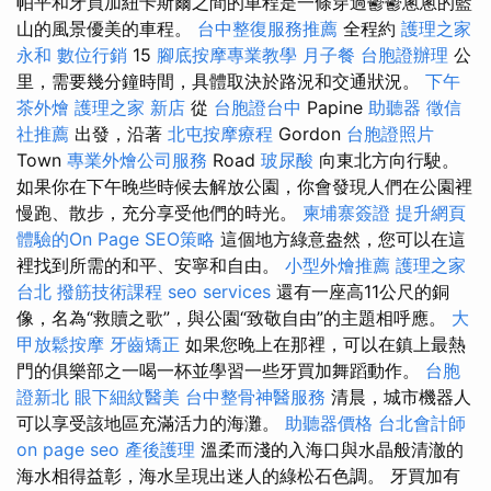
帕平和牙買加紐卡斯爾之間的車程是一條穿過鬱鬱蔥蔥的藍
山的風景優美的車程。
台中整復服務推薦
全程約
護理之家
永和
數位行銷
15
腳底按摩專業教學
月子餐
台胞證辦理
公
里，需要幾分鐘時間，具體取決於路況和交通狀況。
下午
茶外燴
護理之家 新店
從
台胞證台中
Papine
助聽器
徵信
社推薦
出發，沿著
北屯按摩療程
Gordon
台胞證照片
Town
專業外燴公司服務
Road
玻尿酸
向東北方向行駛。
如果你在下午晚些時候去解放公園，你會發現人們在公園裡
慢跑、散步，充分享受他們的時光。
柬埔寨簽證
提升網頁
體驗的On Page SEO策略
這個地方綠意盎然，您可以在這
裡找到所需的和平、安寧和自由。
小型外燴推薦
護理之家
台北
撥筋技術課程
seo services
還有一座高11公尺的銅
像，名為“救贖之歌”，與公園“致敬自由”的主題相呼應。
大
甲放鬆按摩
牙齒矯正
如果您晚上在那裡，可以在鎮上最熱
門的俱樂部之一喝一杯並學習一些牙買加舞蹈動作。
台胞
證新北
眼下細紋醫美
台中整骨神醫服務
清晨，城市機器人
可以享受該地區充滿活力的海灘。
助聽器價格
台北會計師
on page seo
產後護理
溫柔而淺的入海口與水晶般清澈的
海水相得益彰，海水呈現出迷人的綠松石色調。 牙買加有