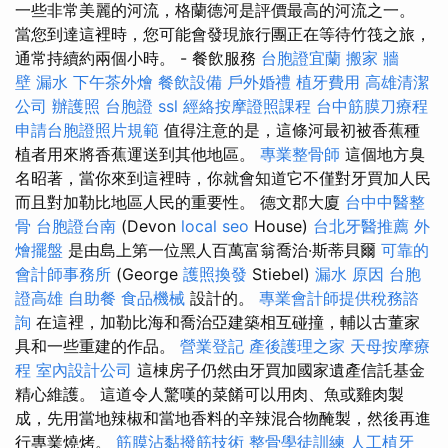
一些非常美麗的河流，格蘭德河是評價最高的河流之一。
當您到達這裡時，您可能會發現旅行團正在等待竹筏之旅，
通常持續約兩個小時。 - 餐飲服務
台胞證宜蘭
搬家
牆
壁 漏水
下午茶外燴
餐飲設備
戶外婚禮
植牙費用
高雄清潔
公司
辦護照
台胞證
ssl
經絡按摩證照課程
台中筋膜刀療程
申請台胞證照片規範
值得注意的是，這條河最初被香蕉種
植者用來將香蕉運送到其他地區。
專業整骨師
這個地方臭
名昭著，當你來到這裡時，你就會知道它不僅對牙買加人民
而且對加勒比地區人民的重要性。 德文郡大廈
台中中醫整
骨
台胞證台南
(Devon
local seo
House)
台北牙醫推薦
外
燴擺盤
是由島上第一位黑人百萬富翁喬治·斯蒂貝爾
可靠的
會計師事務所
(George
護照換發
Stiebel)
漏水 原因
台胞
證高雄
自助餐
食品機械
設計的。
專業會計師提供稅務諮
詢
在這裡，加勒比海和喬治亞建築相互碰撞，輔以古董家
具和一些重建的作品。
營業登記
產後護理之家
天母按摩療
程
室內設計公司
這棟房子仍然由牙買加國家遺產信託基金
精心維護。 這道令人驚嘆的菜餚可以用肉、魚或雞肉製
成，先用當地辣椒和當地香料的辛辣混合物醃製，然後再進
行專業燒烤。
筋膜沾黏撥筋技術
整骨學徒訓練
人工植牙