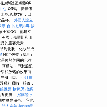
增加到社區媒體QR
中心
QR碼，掃描儀
級水晶玻璃技術，以
水晶杯。
外國人設立
按摩
台中按摩排毒
按
皇家王室GG；他建立
，英國，俄羅斯和印
產品的重要元素。
品到化妝，化妝品成
院
HCT包裝（深圳）
是位於美國的化妝
阿爾法 - 甲狀腺酸
舒緩和放鬆的效果而
，光滑可口。
小叮噹
，浮腫的眼睛，眼瞼，
館推薦
接骨所
撥筋
滋養皮膚。
撥筋證照
並拋光膚色。 它也
復
法人定義
整復師證