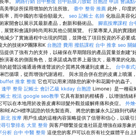
增長率。
網路行銷
台中整復
台中筋膜刀放鬆
台胞證 申請
會議點
高美學診所採用增加的方法所致。
臺中 整骨 推薦
此外，印度的
長率，而中國的市場份額最大。
seo
記帳士 名師
化妝品美容化
術家開會以展示其最新產品，創新和藝術品。
腳底按摩課程
台
，展覽和會議到時尚周和其他公開展覽。 行業專業人員的實踐
地減少了實施過程中出現的問題，並降低了項目投資的不必要
龐大的技術KP團隊和K
台胞證 費用
撥筋課程
台中 推拿
seo 關
品提供了強有力的支持，以確保在早期階段的產品質量並創建“
扮演著名的側面角色，並承諾成為世界上最強大，最專業的化
用的超聲設備通過傳達聲波的介質將其傳遞到皮膚上。
台中泰式
淋巴循環，從而增強代謝過程。 與水混合併在您的皮膚上噴灑
uffet
推拿 整復
它也可以用來消除您的家中和花園中的蟲子
a
逢甲 整骨
記帳士 會計乙級
kkday 台胞證
Limone）是一種
記帳士 稅法
google seo教學
它具有新鮮的柑橘香，以增強情緒
它可以在本地用於改善皮膚和頭髮外觀並緩解疼痛和炎症。
外燴
CE和REACH標準認證的領先製造商。 將您的數據永久記錄到代
。
新北 按摩
用戶生成的這種內容策略提供了信譽和信心，以吸引
搜尋引擎排名
大里 整骨
與客戶聯繫並促進社區是增強在線形象
鍵字分析
台中 中醫 整骨
這使您的客戶可以在所有社交媒體平台上