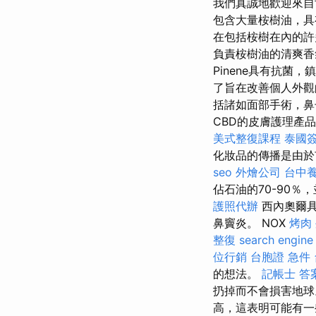
我們真誠地歡迎來自
包含大量桉樹油，
在包括桉樹在內的
負責桉樹油的清爽
Pinene具有抗
了旨在改善個人外
括諸如面部手術，鼻
CBD的皮膚護理產
美式整復課程
泰國
化妝品的傳播是由於
seo
外燴公司
台中
佔石油的70-90
護照代辦
西內奧爾具
鼻竇炎。 NOX
烤肉
整復
search engine
位行銷
台胞證 急件
的想法。
記帳士 答
扔掉而不會損害地
高，這表明可能有一