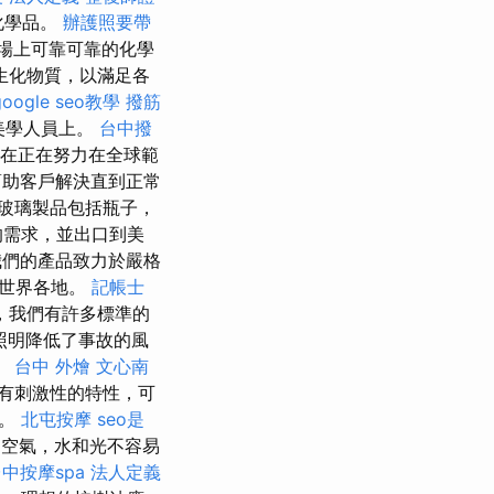
化學品。
辦護照要帶
場上可靠可靠的化學
生化物質，以滿足各
google seo教學
撥筋
的美學人員上。
台中撥
現在正在努力在全球範
幫助客戶解決直到正常
玻璃製品包括瓶子，
的需求，並出口到美
們的產品致力於嚴格
到世界各地。
記帳士
，我們有許多標準的
照明降低了事故的風
。
台中 外燴
文心南
有刺激性的特性，可
用。
北屯按摩
seo是
空氣，水和光不容易
中按摩spa
法人定義