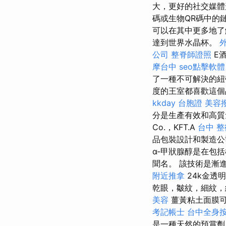
大，更好的社交媒
碼或生物QR碼中的
可以在其中更多地了
達到世界水晶杯。
公司
整脊師證照
E
摩台中
seo點擊軟體
了一種不可解決的
度的王室都喜歡這個
kkday 台胞證
美容
分是生產有效和高
Co.，KFT.A
台中 整
品包裝設計和製造公
α-甲狀腺醇是在包
聞名。 該技術是漸
附近推拿
24k金透
乾眼，皺紋，細紋
美容
薑黃粘土面膜可
考記帳士
台中全身
是一種天然的預賞劑