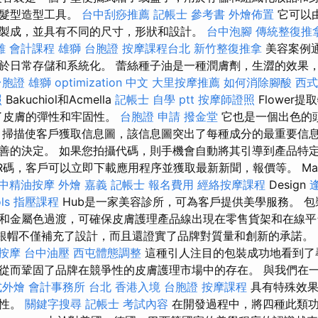
和髮型造型工具。
台中刮痧推薦
記帳士 參考書
外燴佈置
它可以
製成，並具有不同的尺寸，形狀和設計。
台中泡腳
傳統整復推
雄 會計課程
雄獅 台胞證
按摩課程台北
新竹整復推拿
美容案例
於日常存儲和系統化。 蕾絲種子油是一種潤膚劑，生澀的效果，有
台胞證 雄獅
optimization 中文
大里按摩推薦
如何消除腳酸
西式
照
Bakuchiol和Acmella
記帳士 自學 ptt
按摩師證照
Flower
了皮膚的彈性和牢固性。
台胞證 申請
撥金堂
它也是一個出色的
 掃描使客戶獲取信息圖，該信息圖突出了每種成分的最重要信息
的決定。 如果您拍攝代碼，則手機會自動將其引導到產品特定的In
碼，客戶可以立即下載應用程序並獲取最新新聞，報價等。 Magni
中精油按摩
外燴 嘉義
記帳士 報名費用
經絡按摩課程
Design
ls
指壓課程
Hub是一家美容診所，可為客戶提供美學服務。 
和金屬色過渡，可確保皮膚護理產品線出現在零售貨架和在線
銀帽不僅補充了設計，而且還證實了品牌對質量和創新的承諾。
按摩
台中油壓
西屯體態調整
這種引人注目的包裝成功地看到了
從而鞏固了品牌在競爭性的皮膚護理市場中的存在。 與我們在
式外燴
會計事務所 台北
香港入境 台胞證
按摩課程
具有特殊效果的
特性。
關鍵字搜尋
記帳士 考試內容
在開發過程中，將四種此類功