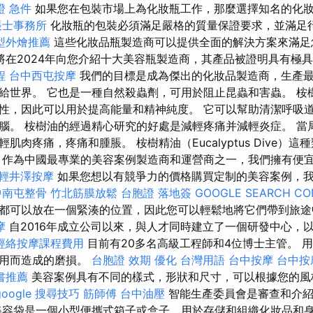
證 急件
如果您在包裝市場上為化妝瓶工作，那麼選擇知名的化
帳士事務所
化妝瓶的包裝必須滿足嚴格的質量保證要求，並滿足
型外燴推薦
這些化妝品瓶製造商可以提供全面的解決方案來滿足
將在2024年向您介紹十大美容瓶製造商，其產品被證明具有極
程
台中西屯按摩
我們的目標是成為傑出的化妝​​品製造商，生產
給世界。 它也是一種自然殺蟲劑，可用於阻止昆蟲和害蟲。 桉
性，因此可以用於提高能量和精神純度。 它可以幫助清潔呼吸
腦。 桉樹油的經過精心研究的好處是減輕疼痛并減輕炎症。 當
肌肉疼痛，疼痛和腫脹。 桉樹精油（Eucalyptus Dive）
 作為中國最專業的美容案例製造商和運營商之一，我們擁有便
輕井澤按摩
如果您想以有競爭力的價格購買定制的美容案例，
中南屯整骨
竹北筋膜放鬆
台胞證 落地簽
GOOGLE SEARCH CO
都可以放在一個緊湊的位置，因此您可以輕鬆地將它們帶到旅
摩
自2016年成立公司以來，與人才同時建立​​了一個研發中心，
經絡按摩課程費用
目前有20多名高級工程師和4位博士主管。 
使用而造成的磨損。
台胞證 效期
優化 台灣用語
台中按摩
台中按
書推薦
美容案例具有不同的樣式，形狀和尺寸，可以根據您的風
google 搜尋技巧
筋師傅
台中油壓
智能生產委員會是審查和介紹E
美容袋是一個小型便攜式箱子或盒子，用於存儲和組織化妝品和