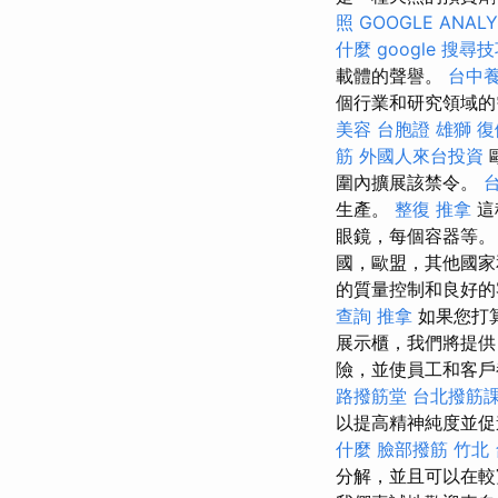
照
GOOGLE ANALY
什麼
google 搜尋
載體的聲譽。
台中
個行業和研究領域的需
美容
台胞證 雄獅
復
筋
外國人來台投資
圍內擴展該禁令。
生產。
整復 推拿
這
眼鏡，每個容器等。
國，歐盟，其他國家
的質量控制和良好的
查詢
推拿
如果您打
展示櫃，我們將提
險，並使員工和客
路撥筋堂
台北撥筋
以提高精神純度並促
什麼
臉部撥筋 竹北
分解，並且可以在