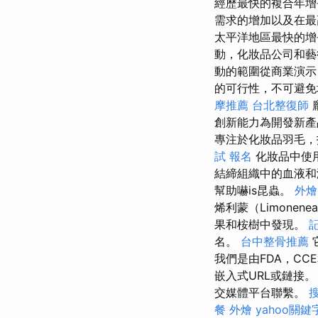
經歷最快的複合年
需求的增加以及在最
太平洋地區最快的增
動，化妝品公司和藝
動的範圍從商業演示
的可行性，不可避免
摩推薦
台北整復師
創新能力為開發新產
專注於化妝品羽毛，
試 報名
化妝品中使
結締組織中的血液和
幫助嚇is昆蟲。
外燴b
烯利蒙（Limonene
果和桉樹中發現。
名。
台中整骨推薦
我們是由FDA，C
嵌入式URL或鏈接
交媒體平台聯繫。
餐 外燴
yahoo關