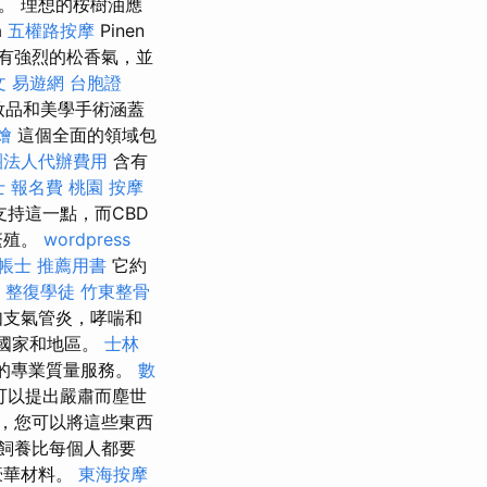
。 理想的桉樹油應
a
五權路按摩
Pinen
有強烈的松香氣，並
文
易遊網 台胞證
妝品和美學手術涵蓋
燴
這個全面的領域包
團法人代辦費用
含有
士 報名費
桃園 按摩
持這一點，而CBD
繁殖。
wordpress
帳士 推薦用書
它約
整復學徒
竹東整骨
如支氣管炎，哮喘和
個國家和地區。
士林
的專業質量服務。
數
可以提出嚴肅而塵世
，您可以將這些東西
飼養比每個人都要
豪華材料。
東海按摩