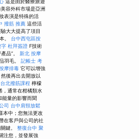
心
這是由於醫療旅遊
美容外科市場是亞洲
妝表演是特殊的活
中 撥筋 推薦
這些活
經驗大大提高了項目
成本。
台中西屯區按
鍵字
杜拜簽證
F技術
好產品”。
新北 按摩
妝品羽毛。
記帳士 考
按摩排毒
它可以增強
，然後再出去開放以
。
台北撥筋課程
檸檬
萜烯，通常在柑橘類水
和能量的影響而聞
公司
台中肩頸放鬆
碼樣本中；您無法更改
潛在客戶與公司的社
的關鍵。
整復台中
聚
關注您，並發展強