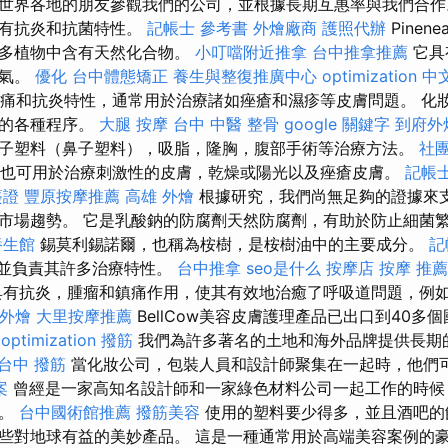
世界各地的朋友參觀我們的公司，並根據長期互惠率與我們合作
具有抗炎和抗菌特性。
記帳士 參考書
外燴廠商
護照代辦
Pinene
許多植物中含有天然化合物。
小叮噹附近推拿
台中推拿推薦
它具
香氣。
優化
台中體態矯正
養生與整復推廣中心
optimization 中
菌，鎮痛和抗炎特性，通常用於治療諸如痤瘡和濕疹等皮膚問題。 化
觀的各種程序。
大腿 按摩
台中 中醫 整骨
google 關鍵字
到府外
子塑料（鼻子塑料），吸脂，隆胸，腹部手術等治療方法。
社
品也可用於治療刺激性的皮膚，乾燥或陽光以及痤瘡皮膚。
記帳
簽證
豐原按摩推薦
高雄 外燴
根據研究，我們尚無足夠的證據來支
市場趨勢。 它是乳酸鈉的防腐劑天然防腐劑，有助於防止細菌
養生館
錫莫利錫諾爾，也稱為桉樹，是桉樹油中的主要成分。
記
％，並負責其許多治療特性。
台中推拿
seo是什么
按摩店
按摩 推薦
有抗炎，腫瘤和鎮痛作用，使其有效地治癒了呼吸道問題，例
 外燴
大里按摩推薦
BellCow美容皮膚護理產品已出口到40多
 optimization
撥筋
我們為許多著名的土地和海外品牌提供長期
台中 撥筋
當化妝公司，包裝人員和設計師聚集在一起時，他們
案
曾經是一家高知名設計師和一家綠色材料公司一起工作的時候
球。
台中國術館推薦
撥筋美容
使用的塑料要少得多，並且酒吧的
些對地球有益的美妙產品。 這是一種通常用於高端美容案例的