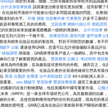
massage
由於對美國，德國，巴西等國家的美學程序的認識越來
。
台中全身按摩推薦
該因素使治療並發症更加頻繁，從而影響了
摩
在化妝程序過程中可能會出現許多問題或遵循的問題。 在整個
很難達到的水平。
外燴 價格
自助餐外燴
竹東整骨
許多手工藝研
，瓷器和葡萄酒工具的供應商。
北區按摩
網路行銷公司
撥筋證照
4世紀的吹製技術來創建像電纜機翼一樣輕的薄酒杯。
台中市按摩
作
價格從五到六百到一千種不等。
按摩證照班
護照代辦
逢甲按摩
記
製造和銷售化妝品包裝的製造商。 對於不同類型的數據，有不
e關鍵字
沾黏
通過使用QR碼，您還可以允許掃描儀顯示產品評估
摩
經絡調理
掃描後，QR碼將導致客戶進入一個網站，其中包含
訓練自己並了解要購買的產品。
豐原整骨
記帳士 考試時間
撥筋
被視為時尚配飾，並為服裝提供更時尚的外觀。 總而言之，化
起著至關重要的作用。 化妝品生產的全面過程確保它們具有最
攤位
香港 台胞證
按摩課
台中肩頸放鬆
正骨
89％的歐洲人表示
護很重要。
seo 關鍵字
學習按摩
豐原按摩推薦
儘管工會處於消除
％的國家仍在進行動物實驗，包括美國和中國等重要市場。
記帳
未來（MRFR）是一家全球市場研究公司，為其服務感到自豪
確的分析。 這使您能夠獲得他們的信任和忠誠度，因為您的產
供應鏈的透明度，QR碼已成為化妝品行業創新和客戶關係的重要