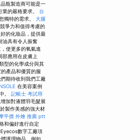
妝品瓶製造商可能是一
行業的嚴格要求。
台
您獨特的需求。
大腿
具競爭力和值得考慮的
最好的化妝品，提供最
樹油具有令人振奮
道，使更多的氧氣進
局部應用在皮膚上
這種類型的化學成分與其
宜的產品和優質的服
我們期待收到我們工廠
NSOLE
在美容案例
途中。
記帳士 考試用
以增加對液體羽毛髮展
用於製作美感的強大材
摩平價
外燴 推薦 ptt
格和偏好進行自定
yecos數字工廠項
身體護理物品，例如