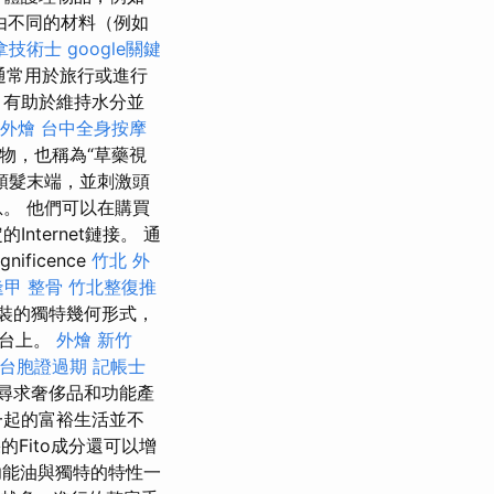
由不同的材料（例如
拿技術士
google關鍵
通常用於旅行或進行
助於維持水分​​並
外燴
台中全身按摩
提取物，也稱為“草藥視
頭髮末端，並刺激頭
。 他們可以在購買
ternet鏈接。 通
ficence
竹北 外
逢甲 整骨
竹北整復推
包裝的獨特幾何形式，
平台上。
外燴 新竹
台胞證過期
記帳士
尋求奢侈品和功能產
一起的富裕生活並不
Fito成分還可以增
能油與獨特的特性一