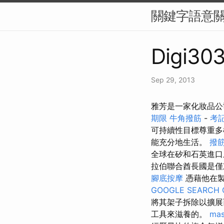
關鍵字語意
Digi303
Sep 29, 2013
雅芳是一家化妝品公
期限
牛角撥筋
-
考
可持續性目標尊重
能充分地生活。
撥
全球在矽和石英進
拉伯聯合酋長國是僅
腳底按摩
憑藉他在製
GOOGLE SEARCH 
將其架子拆除以擴展
工具來滋養的。
mas