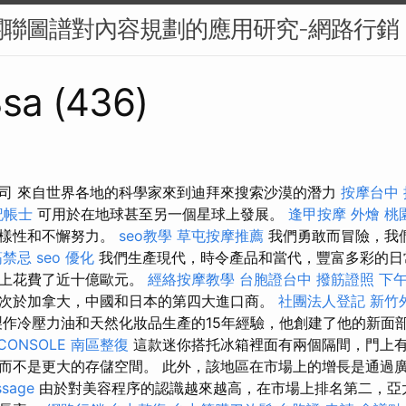
關聯圖譜對內容規劃的應用研究-網路行銷
sa (436)
司 來自世界各地的科學家來到迪拜來搜索沙漠的潛力
按摩台中
記帳士
可用於在地球甚至另一個星球上發展。
逢甲按摩
外燴 桃
多樣性和不懈努力。
seo教學
草屯按摩推薦
我們勇敢而冒險，我
筋禁忌
seo 優化
我們生產現代，時令產品和當代，豐富多彩的日常
口上花費了近十億歐元。
經絡按摩教學
台胞證台中
撥筋證照
下午
次於加拿大，中國和日本的第四大進口商。
社團法人登記
新竹
作冷壓力油和天然化妝品生產的15年經驗，他創建了他的新面
CONSOLE
南區整復
這款迷你搭托冰箱裡面有兩個隔間，門上
而不是更大的存儲空間。 此外，該地區在市場上的增長是通過
sage
由於對美容程序的認識越來越高，在市場上排名第二，亞