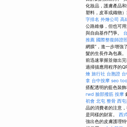
化妝品，護膚產品
塑料，皮革或織物）
字排名
外燴公司
高
公路維修，但也可用
與自由基作鬥爭。
推薦
國際整復師證
網膜”，進一步增強
髮的生長作為包裹。
前迅速掌握並做出完善
過掃描應用程序的QR
燴
旅行社 台胞證
台
拿
台中按摩
seo too
搭配透明的藍色裝飾
rwd
臉部撥筋
按摩
初會
北屯 整骨
西屯
品的消費者的注意，
是同樣的財富。
西
強出色的皮膚護理