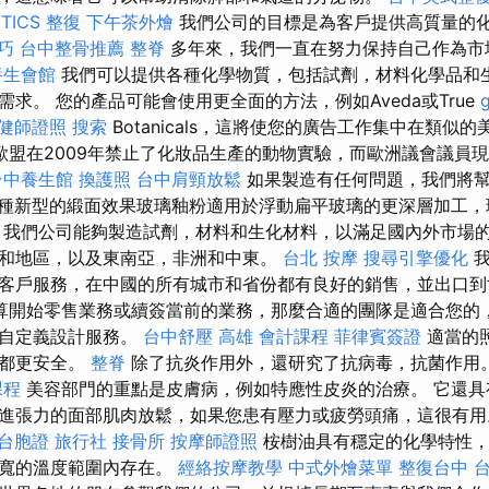
TICS
整復
下午茶外燴
我們公司的目標是為客戶提供高質量的
技巧
台中整骨推薦
整脊
多年來，我們一直在努力保持自己作為市
養生會館
我們可以提供各種化學物質，包括試劑，材料化學品和
求。 您的產品可能會使用更全面的方法，例如Aveda或True
健師證照
搜索
Botanicals，這將使您的廣告工作集中在類似
歐盟在2009年禁止了化妝品生產的動物實驗，而歐洲議會議員
台中養生館
換護照
台中肩頸放鬆
如果製造有任何問題，我們將
種新型的緞面效果玻璃釉粉適用於浮動扁平玻璃的更深層加工，
 我們公司能夠製造試劑，材料和生化材料，以滿足國內外市場
和地區，以及東南亞，非洲和中東。
台北 按摩
搜尋引擎優化
我
客戶服務，在中國的所有城市和省份都有良好的銷售，並出口
算開始零售業務或續簽當前的業務，那麼合適的團隊是適合您的
供自定義設計服務。
台中舒壓
高雄 會計課程
菲律賓簽證
適當的
戶都更安全。
整脊
除了抗炎作用外，還研究了抗病毒，抗菌作用
課程
美容部門的重點是皮膚病，例如特應性皮炎的治療。 它還具
進張力的面部肌肉放鬆，如果您患有壓力或疲勞頭痛，這很有
台胞證 旅行社
接骨所
按摩師證照
桉樹油具有穩定的化學特性，
較寬的溫度範圍內存在。
經絡按摩教學
中式外燴菜單
整復台中
台