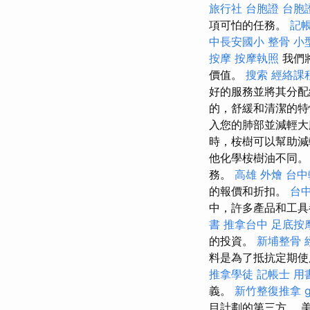
旅行社 台胞證
台胞
項可怕的任務。
記
中長安國小 整骨
小
按摩
按摩執照
我們
價值。
搜索
經絡課
好的服務並將其分配
的，舒緩和清潔的特
入您的肺部並減輕大
時，桉樹可以幫助減輕
他化學桉樹油不同。
務。
高雄 外燴
台中
的報價和折扣。
台
中，許多產品和工具
書
推拿台中
足底按
的投資。
新埔整骨
料是為了抵抗定期
推拿學徒
記帳士 用
義。
新竹整復推拿
目計劃的第三方。 