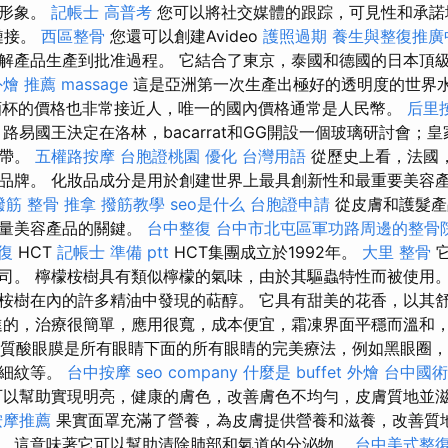
體形象。
記帳士 高普考
您可以將社交媒體的跟踪，可見性和承諾
鏈接。
西區整骨
您還可以創建Avideo
護照過期
養生與整復推廣
解產品生產到批准過程。 它結合了東京，泰國和德國的日本頂
外燴 推薦
massage
這是亞洲第一次生產出極好的透明度的世界
酒杯的價格也非常接近人，唯一的國內價格通常是人民幣。
后里
路易國王決定在洛林，bacarrat和GG開設一個玻璃研討會；
紐帶。
五權路按摩
台胞證桃園
優化 台灣用語
從歷史上看，法國
品牌。 化妝品成分是用於創建世界上最具創新性和最重要美容
撥筋
整骨 推拿
撥筋教學
seo是什么
台胞證申請
從皮膚和護髮產
質量美容產品的關鍵。
台中整復
台中市北屯區軍功路周邊的整骨
復
HCT
記帳士 準備 ptt
HCT集團成立於1992年。
大里 整骨
它
司。 檸檬桉樹具有類似檸檬的氣味，由於其驅蟲特性而被使用。 
括桉樹在內的許多精油中發現的萜醇。 它具有甜美的花香，以其
進的，治療很簡單，應用很寬，成本便宜，霜凍界面平穩而溫和
明質酸眼膜是所有眼睛下面的所有眼睛的完美療法，例如黑眼圈
，細紋等。
台中按摩
seo company
什麼是
buffet 外燴
台中國術
以幫助實現明亮，健康的膚色，改善膚色不均勻，皮膚質地並
按摩推薦
果實面罩充滿了營養，為皮膚提供營養和滋養，改善質地
，這意味著它可以幫助清除肺部和氣道的分泌物。
台中美式整