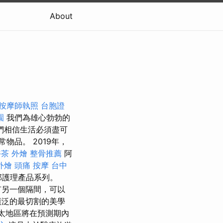
About
按摩師執照
台胞證
園
我們為雄心勃勃的
們相信生活必須盡可
物品。 2019年，
茶 外燴
整骨推薦
阿
外燴
頭痛 按摩
台中
部護理產品系列。
有另一個隔間，可以
廣泛的最切割的美學
太地區將在預測期內