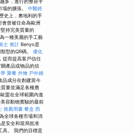
越多，進行的整容手
市場的擴張。
中醫經
歷史上，奧地利的手
討會曾被任命為歐洲
堅持完美質量的
為一種美麗的手工藝
帳士 會計
Benyo是
同類型的QR碼。
優化
，從而提高客戶信任
有關產品或物品的信
教學
聚餐 外燴
戶外婚
妝品成分在創建當今
佳質量並滿足各種應
，歐盟在全球範圍內進
美容動物實驗的最前
士 推薦用書
餐盒
西
，為全球各種市場和消
品是安全和當局批准
工具。 我們的目標是