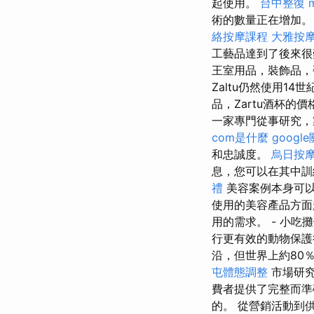
起使用。
台中整復
術的數量正在增加
絡按摩課程
大雅按
工藝品達到了後來
王室用品，裝飾品
Zaltu仍然使用1
品，Zartu酒杯的
一家專門從事研究，
com是什麼
googl
和忠誠度。
烏日按
息，您可以在其中
禮
美容案例本身可以
使用的美容產品方面
用的需求。 - 小吃
行更有效的動物保
沿，但世界上約80
屯體態調整
市場研究
費者提供了完整而準
的。 從營銷活動到