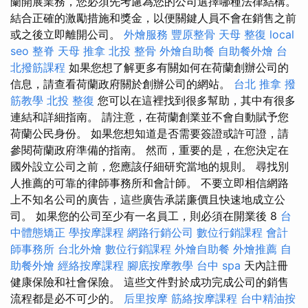
蘭開展業務，您必須先考慮為您的公司選擇哪種法律結構。
結合正確的激勵措施和獎金，以便關鍵人員不會在銷售之前
或之後立即離開公司。
外燴服務
豐原整骨
天母 整復
local
seo
整脊
天母 推拿
北投 整骨
外燴自助餐
自助餐外燴
台
北撥筋課程
如果您想了解更多有關如何在荷蘭創辦公司的
信息，請查看荷蘭政府關於創辦公司的網站。
台北 推拿
撥
筋教學
北投 整復
您可以在這裡找到很多幫助，其中有很多
連結和詳細指南。 請注意，在荷蘭創業並不會自動賦予您
荷蘭公民身份。 如果您想知道是否需要簽證或許可證，請
參閱荷蘭政府準備的指南。 然而，重要的是，在您決定在
國外設立公司之前，您應該仔細研究當地的規則。 尋找別
人推薦的可靠的律師事務所和會計師。 不要立即相信網路
上不知名公司的廣告，這些廣告承諾廉價且快速地成立公
司。 如果您的公司至少有一名員工，則必須在開業後 8
台
中體態矯正
學按摩課程
網路行銷公司
數位行銷課程
會計
師事務所
台北外燴
數位行銷課程
外燴自助餐
外燴推薦
自
助餐外燴
經絡按摩課程
腳底按摩教學
台中 spa
天內註冊
健康保險和社會保險。 這些文件對於成功完成公司的銷售
流程都是必不可少的。
后里按摩
筋絡按摩課程
台中精油按