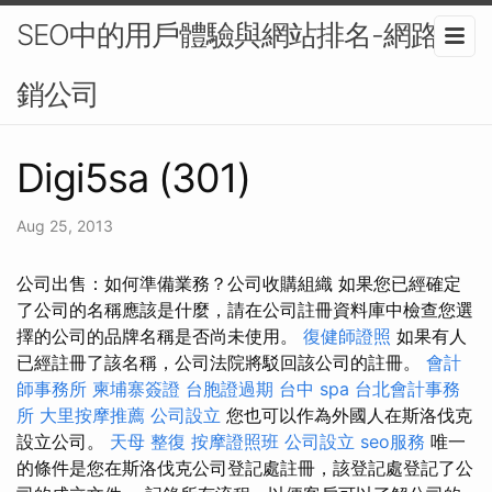
SEO中的用戶體驗與網站排名-網路行
銷公司
Digi5sa (301)
Aug 25, 2013
公司出售：如何準備業務？公司收購組織 如果您已經確定
了公司的名稱應該是什麼，請在公司註冊資料庫中檢查您選
擇的公司的品牌名稱是否尚未使用。
復健師證照
如果有人
已經註冊了該名稱，公司法院將駁回該公司的註冊。
會計
師事務所
柬埔寨簽證
台胞證過期
台中 spa
台北會計事務
所
大里按摩推薦
公司設立
您也可以作為外國人在斯洛伐克
設立公司。
天母 整復
按摩證照班
公司設立
seo服務
唯一
的條件是您在斯洛伐克公司登記處註冊，該登記處登記了公