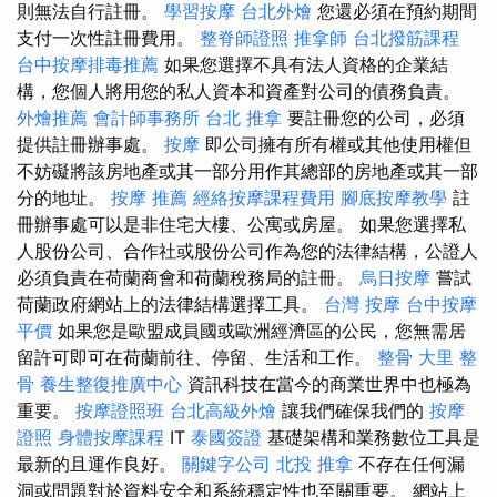
則無法自行註冊。
學習按摩
台北外燴
您還必須在預約期間
支付一次性註冊費用。
整脊師證照
推拿師
台北撥筋課程
台中按摩排毒推薦
如果您選擇不具有法人資格的企業結
構，您個人將用您的私人資本和資產對公司的債務負責。
外燴推薦
會計師事務所
台北 推拿
要註冊您的公司，必須
提供註冊辦事處。
按摩
即公司擁有所有權或其他使用權但
不妨礙將該房地產或其一部分用作其總部的房地產或其一部
分的地址。
按摩 推薦
經絡按摩課程費用
腳底按摩教學
註
冊辦事處可以是非住宅大樓、公寓或房屋。 如果您選擇私
人股份公司、合作社或股份公司作為您的法律結構，公證人
必須負責在荷蘭商會和荷蘭稅務局的註冊。
烏日按摩
嘗試
荷蘭政府網站上的法律結構選擇工具。
台灣 按摩
台中按摩
平價
如果您是歐盟成員國或歐洲經濟區的公民，您無需居
留許可即可在荷蘭前往、停留、生活和工作。
整骨
大里 整
骨
養生整復推廣中心
資訊科技在當今的商業世界中也極為
重要。
按摩證照班
台北高級外燴
讓我們確保我們的
按摩
證照
身體按摩課程
IT
泰國簽證
基礎架構和業務數位工具是
最新的且運作良好。
關鍵字公司
北投 推拿
不存在任何漏
洞或問題對於資料安全和系統穩定性也至關重要。 網站上