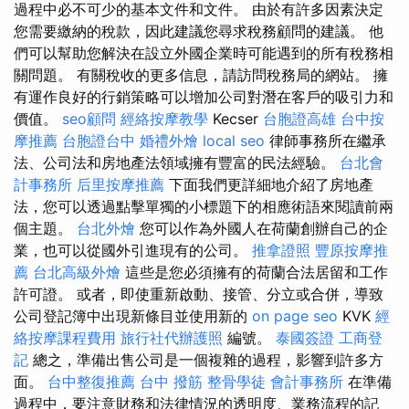
過程中必不可少的基本文件和文件。 由於有許多因素決定
您需要繳納的稅款，因此建議您尋求稅務顧問的建議。 他
們可以幫助您解決在設立外國企業時可能遇到的所有稅務相
關問題。 有關稅收的更多信息，請訪問稅務局的網站。 擁
有運作良好的行銷策略可以增加公司對潛在客戶的吸引力和
價值。
seo顧問
經絡按摩教學
Kecser
台胞證高雄
台中按
摩推薦
台胞證台中
婚禮外燴
local seo
律師事務所在繼承
法、公司法和房地產法領域擁有豐富的民法經驗。
台北會
計事務所
后里按摩推薦
下面我們更詳細地介紹了房地產
法，您可以透過點擊單獨的小標題下的相應術語來閱讀前兩
個主題。
台北外燴
您可以作為外國人在荷蘭創辦自己的企
業，也可以從國外引進現有的公司。
推拿證照
豐原按摩推
薦
台北高級外燴
這些是您必須擁有的荷蘭合法居留和工作
許可證。 或者，即使重新啟動、接管、分立或合併，導致
公司登記簿中出現新條目並使用新的
on page seo
KVK
經
絡按摩課程費用
旅行社代辦護照
編號。
泰國簽證
工商登
記
總之，準備出售公司是一個複雜的過程，影響到許多方
面。
台中整復推薦
台中 撥筋
整骨學徒
會計事務所
在準備
過程中，要注意財務和法律情況的透明度、業務流程的記