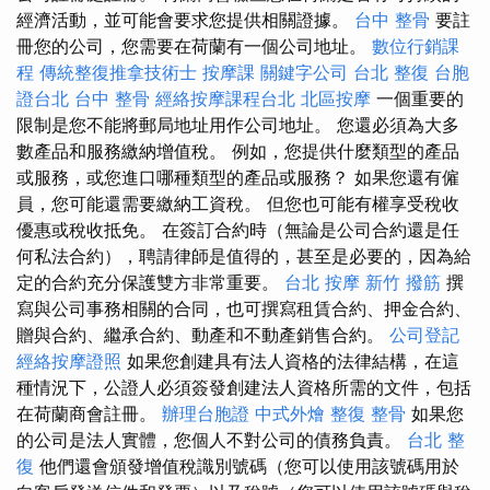
經濟活動，並可能會要求您提供相關證據。
台中 整骨
要註
冊您的公司，您需要在荷蘭有一個公司地址。
數位行銷課
程
傳統整復推拿技術士
按摩課
關鍵字公司
台北 整復
台胞
證台北
台中 整骨
經絡按摩課程台北
北區按摩
一個重要的
限制是您不能將郵局地址用作公司地址。 您還必須為大多
數產品和服務繳納增值稅。 例如，您提供什麼類型的產品
或服務，或您進口哪種類型的產品或服務？ 如果您還有僱
員，您可能還需要繳納工資稅。 但您也可能有權享受稅收
優惠或稅收抵免。 在簽訂合約時（無論是公司合約還是任
何私法合約），聘請律師是值得的，甚至是必要的，因為給
定的合約充分保護雙方非常重要。
台北 按摩
新竹 撥筋
撰
寫與公司事務相關的合同，也可撰寫租賃合約、押金合約、
贈與合約、繼承合約、動產和不動產銷售合約。
公司登記
經絡按摩證照
如果您創建具有法人資格的法律結構，在這
種情況下，公證人必須簽發創建法人資格所需的文件，包括
在荷蘭商會註冊。
辦理台胞證
中式外燴
整復
整骨
如果您
的公司是法人實體，您個人不對公司的債務負責。
台北 整
復
他們還會頒發增值稅識別號碼（您可以使用該號碼用於