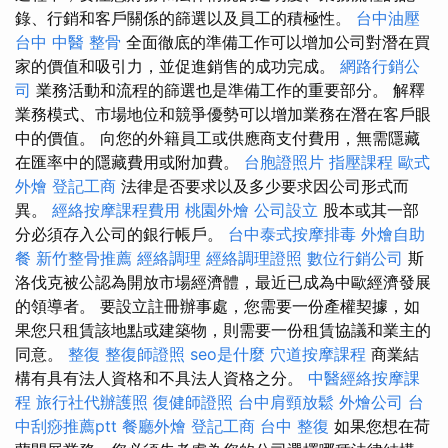
錄、行銷和客戶關係的篩選以及員工的積極性。
台中油壓
台中 中醫 整骨
全面徹底的準備工作可以增加公司對潛在買
家的價值和吸引力，並促進銷售的成功完成。
網路行銷公
司
業務活動和流程的篩選也是準備工作的重要部分。 解釋
業務模式、市場地位和競爭優勢可以增加業務在潛在客戶眼
中的價值。 向您的外籍員工或供應商支付費用，無需隱藏
在匯率中的隱藏費用或附加費。
台胞證照片
指壓課程
歐式
外燴
登記工商
法律是否要求以及多少要求因公司形式而
異。
經絡按摩課程費用
桃園外燴
公司設立
股本或其一部
分必須存入公司的銀行帳戶。
台中泰式按摩排毒
外燴自助
餐
新竹整骨推薦
經絡調理
經絡調理證照
數位行銷公司
斯
洛伐克被公認為開放市場經濟體，最近已成為中歐經濟發展
的領導者。 要設立註冊辦事處，您需要一份產權契據，如
果您只租賃該地點或建築物，則需要一份租賃協議和業主的
同意。
整復
整復師證照
seo是什麼
穴道按摩課程
商業結
構有具有法人資格和不具法人資格之分。
中醫經絡按摩課
程
旅行社代辦護照
復健師證照
台中肩頸放鬆
外燴公司
台
中刮痧推薦ptt
餐廳外燴
登記工商
台中 整復
如果您想在荷