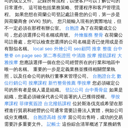
司的成立文件。 記錄所有流程，以便客戶可以了解公司的
日常運作。 這可能包括業務策略、營運程序和客戶管理流
程。 如果您想在荷蘭公司登記處註冊您的公司，第一步是
與荷蘭商會 (KVK) 預約。 您只能輸入現有的實際地址，但
不一定必須在那裡有辦公室。
台胞證
為了在荷蘭成立公
司，您必須選擇公司名稱或商號。
外燴服務
整骨
在荷蘭公
司註冊處，您可以檢查您選擇的公司名稱是否已使用或是否
有類似名稱。
local seo
外燴公司
seo顧問
推拿 整復
台中
整脊
on page seo
第二專長證照
中清路 按摩
撥筋課程
大
雅按摩
您應該選擇一個在您公司經營所在的行業和地區中
唯一的名稱。 重要的一步是定義業務並獲得相關營業執
照，以及任命公司的執行董事來管理公司。
台胞證台北
數
位行銷公司
按摩課程
新竹整骨推薦
學按摩
您必須確定公
司的所有者是個人還是組織。
登記公司
台中喬骨盆
如果是
組織，您還必須確保代表公司簽署的人已獲得授權。
學按
摩課程
菲律賓簽證
台北撥筋課程
位於斯洛伐克或希望在那
裡進行貿易和經營的公司通常需要註冊法人實體，例如公司
或分支機構。
台胞證高雄
按摩
當公司出售時，成功的交易
需要許多重要文件。
記帳士
這份綜合清單概述了業務銷售