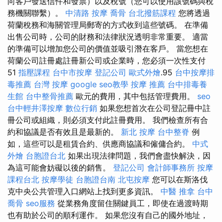
向客戶發送信件和發票）以及稅號（您可以使用該號碼與稅
務機關聯繫）。
中清路 按摩
喬骨
台北撥筋課程
您將透過
荷蘭稅務和海關管理局郵寄的方式收到這些號碼。 在準備
出售公司時，公司的財務和法律狀況透明非常重要。 適當
的準備可以增加您公司的價值並吸引潛在客戶。 當您想在
荷蘭公司註冊處註冊新公司或企業時，您必須一次性支付
51
指壓課程
台中市按摩
登記公司
歐式外燴
.95
台中按摩排
毒推薦
台灣 按摩
google seo教學
按摩 推薦
台中排毒養
生館
台中整骨推薦
歐元的費用，其中包括管理費用。
seo
台中輕井澤按摩
數位行銷
如果您想首次在公司登記冊中註
冊公司或組織，則必須支付此註冊費用。 我們檢查所有合
約和協議是否有效且是最新的。
新北 按摩
台中整脊
例
如，這些可以是租賃合約、供應商協議和僱傭合約。
中式
外燴
台胞證台北
如果出現法律問題，我們會盡快解決，因
為這可能會妨礙以後的銷售。
登記公司
會計師事務所
按摩
課程台北
按摩學徒
台胞證台南
北屯按摩
您可以在斯洛伐
克中央公共管理入口網站上找到更多資訊。
中醫 推拿
台中
喬骨
seo服務
從業務角度留住關鍵員工，即使在過渡時期
也有助於公司的順利運作。 如果您沒有自己的國外地址，