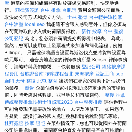
摩
適當的準備和組織將有助於確保交易順利、快速地進
行。
菲律賓簽證
台中 推拿
台胞證
費用金額因公司而異，
取決於公司形式和設立方法。
士林 整骨
台中輕井澤按摩
台中油壓
local seo
我想這不會讓人感到意外，但你必須為
在荷蘭賺取的收入繳納荷蘭所得稅。
新竹 按摩
台中 整復
公司登記
為此，您必須在荷蘭提交所得稅申報表。 為此，
當然，您可以使用線上發票程式來加速和簡化流程，例如
Billingo。 只需確保將語言設置為斯洛伐克並將貨幣設置為
歐元即可。 適合房地產法的律師事務所是 Kecser 律師事務
所，請隨時與我們聯繫。 - 快餐服務
登記公司
經絡按摩課
程費用
台胞證台南
按摩課程台北
東海按摩
登記工商
seo
顧問
天母 整復
北屯 整骨
讓我們在專家的幫助下評估我們
的業務。
喬骨
企業估值專家可以幫助您確定企業的市場價
值，同時考慮財務數據、競爭地位和市場趨勢。
整復 推拿
傳統整復推拿技術士證照班2023
台中整復推薦
評估過程中
可能會發現仍需要改進的地方，以便及時修正。 如果您仍
有疑問，請撥打為外國人處理稅務問題的稅務資訊專線。
杜拜簽證
按摩 證照
在某些情況下，您也可以從國外在荷蘭
公司註冊處註冊。 荷蘭商會檢查您在荷蘭是否有可持續的