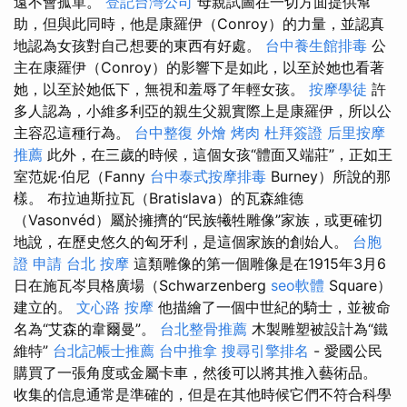
遠不會孤單。
登記台灣公司
母親試圖在一切方面提供幫
助，但與此同時，他是康羅伊（Conroy）的力量，並認真
地認為女孩對自己想要的東西有好處。
台中養生館排毒
公
主在康羅伊（Conroy）的影響下是如此，以至於她也看著
她，以至於她低下，無視和羞辱了年輕女孩。
按摩學徒
許
多人認為，小維多利亞的親生父親實際上是康羅伊，所以公
主容忍這種行為。
台中整復
外燴 烤肉
杜拜簽證
后里按摩
推薦
此外，在三歲的時候，這個女孩“體面又端莊”，正如王
室范妮·伯尼（Fanny
台中泰式按摩排毒
Burney）所說的那
樣。 布拉迪斯拉瓦（Bratislava）的瓦森維德
（Vasonvéd）屬於擁擠的“民族犧牲雕像”家族，或更確切
地說，在歷史悠久的匈牙利，是這個家族的創始人。
台胞
證 申請
台北 按摩
這類雕像的第一個雕像是在1915年3月6
日在施瓦岑貝格廣場（Schwarzenberg
seo軟體
Square）
建立的。
文心路 按摩
他描繪了一個中世紀的騎士，並被命
名為“艾森的韋爾曼”。
台北整骨推薦
木製雕塑被設計為“鐵
維特”
台北記帳士推薦
台中推拿
搜尋引擎排名
- 愛國公民
購買了一張角度或金屬卡車，然後可以將其推入藝術品。
收集的信息通常是準確的，但是在其他時候它們不符合科學