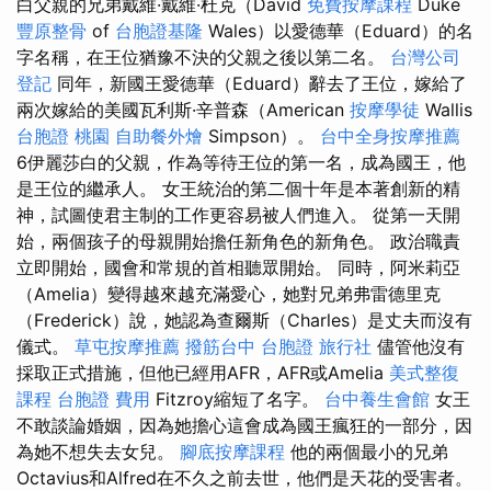
白父親的兄弟戴維·戴維·杜克（David
免費按摩課程
Duke
豐原整骨
of
台胞證基隆
Wales）以愛德華（Eduard）的名
字名稱，在王位猶豫不決的父親之後以第二名。
台灣公司
登記
同年，新國王愛德華（Eduard）辭去了王位，嫁給了
兩次嫁給的美國瓦利斯·辛普森（American
按摩學徒
Wallis
台胞證 桃園
自助餐外燴
Simpson）。
台中全身按摩推薦
6伊麗莎白的父親，作為等待王位的第一名，成為國王，他
是王位的繼承人。 女王統治的第二個十年是本著創新的精
神，試圖使君主制的工作更容易被人們進入。 從第一天開
始，兩個孩子的母親開始擔任新角色的新角色。 政治職責
立即開始，國會和常規的首相聽眾開始。 同時，阿米莉亞
（Amelia）變得越來越充滿愛心，她對兄弟弗雷德里克
（Frederick）說，她認為查爾斯（Charles）是丈夫而沒有
儀式。
草屯按摩推薦
撥筋台中
台胞證 旅行社
儘管他沒有
採取正式措施，但他已經用AFR，AFR或Amelia
美式整復
課程
台胞證 費用
Fitzroy縮短了名字。
台中養生會館
女王
不敢談論婚姻，因為她擔心這會成為國王瘋狂的一部分，因
為她不想失去女兒。
腳底按摩課程
他的兩個最小的兄弟
Octavius和Alfred在不久之前去世，他們是天花的受害者。