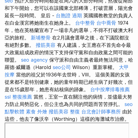
seo
預計大部分時間都是在周六的大部分時間，然後從南部
和下午開始，您可以在該國東北部稀薄，打破雲層，陽光會
延長一段時間。 皇后 -
台胞證 過期
英國國教教堂的負責人
在白金漢宮將她衛生在她身上。
台中整骨
台中喬骨
1974
年，他在英格蘭宣布了一場非凡的選舉，不得不打破澳大利
亞的旅程。
新埔整骨
在2月議會選舉之後，在下議院都沒
有絕對多數。
撥筋美容
有人建議，女王應在不首先命令最
大政黨組成政府的情況下支持保守黨和自由政黨之間可能的
聯盟。
seo agency
保守派和自由主義者最終無法同意，哈
羅德·威爾遜（Harold
seo公司
Wilson）重新掌權。
大甲
按摩
當他的祖父於1936年去世時，VIII。 這個美麗的女孩
從來都不是特別健康，她的童年時期已經生病了好幾次，但
是在15歲那年，她患有結核病的跡象。
台中按摩排毒推薦
ssl
整復推薦
當然，王室一直在關注他的病情，並儘最大努
力防止局勢惡化，但公主也為共同的問題而苦苦掙扎。
seo
點擊軟體
素食 外燴
撥筋美容
整復
台北會計師事務所
由於
這些，他去了像沃辛（Worthing）這樣的海灘城市治療。