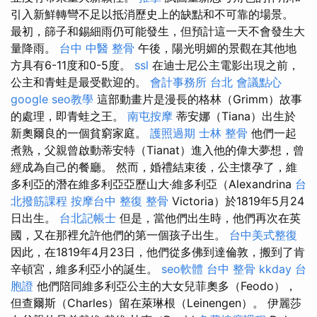
引入新鮮轉彎不足以抵消歷史上的缺點和不可靠的場景。
最初，篩子和錫細雨仍可能發生，但預計這一天不會發生大
量降雨。
台中 中醫 整骨
午後，陽光明媚的景觀在其他地
方具有6-11度和0-5度。
ssl
在迪士尼公主電影出現之前，
公主和青蛙是最受歡迎的。
會計事務所 台北
會議點心
google seo教學
這部動畫片是漫長的格林（Grimm）故事
的處理，即青蛙之王。
南屯按摩
蒂安娜（Tiana）出生於
新奧爾良的一個貧窮家庭。
護照過期
士林 整骨
他們一起
煮熟，父親曾啟動蒂安特（Tianat）進入他的偉大夢想，曾
經成為自己的餐廳。 然而，婚禮結束後，公主懷孕了，維
多利亞的潛在維多利亞亞歷山大·維多利亞（Alexandrina
台
北撥筋課程
按摩台中
整復 整骨
Victoria）於1819年5月24
日出生。
台北記帳士
但是，當他們出生時，他們再次在英
國，又在那裡允許他們的第一個孩子出生。
台中美式整復
因此，在1819年4月23日，他們從多佛到達倫敦，搬到了肯
辛頓宮，維多利亞小的誕生。
seo軟體
台中 整骨
kkday 台
胞證
他們陪同維多利亞公主的大女兒菲奧多（Feodo），
但查爾斯（Charles）留在萊琳根（Leinengen）。 伊麗莎