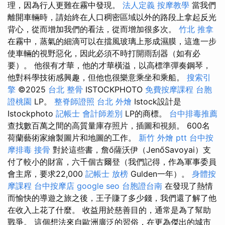
理，因為行人更難在霧中發現。
法人定義
按摩教學
當我們
離開車輛時，請始終在人口稠密區域以外的路段上拿起反光
背心，從而增加我們的看法，從而增加很多次。
竹北 推拿
在霧中，蒸氣的細滴可以在擋風玻璃上形成濕膜，這進一步
使車輛的視野惡化，因此必須不時打開雨刮器（如有必
要）。 他很有才華，他的才華橫溢，以高標準彈奏鋼琴，
他對科學技術感興趣，但他也很樂意乘坐和乘船。
搜索引
擎
©2025
台北 整骨
ISTOCKPHOTO
免費按摩課程
台胞
證桃園
LP。
整脊師證照
台北 外燴
Istock設計是
Istockphoto
記帳士 會計師差別
LP的商標。
台中排毒推薦
查找數百萬之間的高質量庫存照片，插圖和視頻。 600名
荷蘭藝術家繪製圖片和地圖的工作。
新竹 外燴 ptt
台中按
摩排毒
接骨
對於這些書，詹ő薩沃伊（JenőSavoyai）支
付了較小的財富，六千個古爾登（我們記得，作為軍事委員
會主席，要求22,000
記帳士 放榜
Gulden一年）。
身體按
摩課程
台中按摩店
google seo
台胞證台南
在發現了熱情
而愉快的導遊之旅之後，王子賺了多少錢，我們還了解了他
在收入上花了什麼。 收益用於慈善目的，通常是為了幫助
戰爭。 這個想法來自歐洲廣泛的習俗，在更為傑出的城市