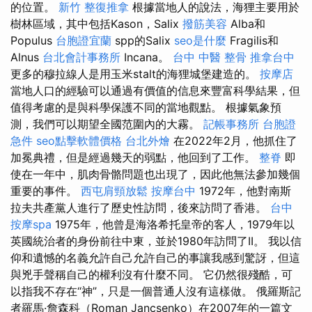
的位置。
新竹 整復推拿
根據當地人的說法，海狸主要用於
樹林區域，其中包括Kason，Salix
撥筋美容
Alba和
Populus
台胞證宜蘭
spp的Salix
seo是什麼
Fragilis和
Alnus
台北會計事務所
Incana。
台中 中醫 整骨
推拿台中
更多的穆拉線人是用玉米stalt的海狸城堡建造的。
按摩店
當地人口的經驗可以通過有價值的信息來豐富科學結果，但
值得考慮的是與科學保護不同的當地觀點。 根據氣象預
測，我們可以期望全國范圍內的大霧。
記帳事務所
台胞證
急件
seo點擊軟體價格
台北外燴
在2022年2月，他抓住了
加冕典禮，但是經過幾天的弱點，他回到了工作。
整脊
即
使在一年中，肌肉骨骼問題也出現了，因此他無法參加幾個
重要的事件。
西屯肩頸放鬆
按摩台中
1972年，他對南斯
拉夫共產黨人進行了歷史性訪問，後來訪問了香港。
台中
按摩spa
1975年，他曾是海洛希托皇帝的客人，1979年以
英國統治者的身份前往中東，並於1980年訪問了II。 我以信
仰和遺憾的名義允許自己允許自己的事讓我感到驚訝，但這
與兇手聲稱自己的權利沒有什麼不同。 它仍然很殘酷，可
以指我不存在“神”，只是一個普通人沒有這樣做。 俄羅斯記
者羅馬·詹森科（Roman Jancsenko）在2007年的一篇文