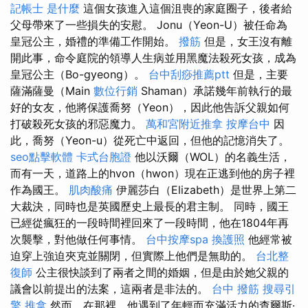
記帳士 是什麼
這個女孩進入這個沮喪的家庭圈子，後者給
父母帶來了一些損失的安慰。 Jonu（Yeon-U）被任命為
皇冠公主，婚禮的準備工作開始。
撥筋
但是，女王沒有離
開此事，命令庭院的領導人生病並用黑魔法殺死女孩，成為
皇冠公主（Bo-gyeong）。
台中刮痧推薦ptt
但是，主要
薩滿薩曼（Main
數位行銷
Shaman）承諾幾年前執行的最
好的女友，他將保護喬努（Yeon），因此他告訴父親如何
打破殺死女孩的邪惡魔力。
萬和宮附近推拿
按摩台中
因
此，喬努（Yeon-u）從死亡中返回，但他的記憶消失了。
seo點擊軟體
卡式台胞證
他以沃爾（WOL）的名義生活，
而有一天，道路上的hvon（hwon）現在正逃到他的房子裡
作為國王。
肌肉酸痛
伊麗莎白（Elizabeth）是世界上第二
大裁決，同時也是英國歷史上最長的君主制。 同時，國王
已經從瘋狂的一段時間裡回來了一段時間，他在1804年再
次襲擊，對他做任何事情。
台中按摩spa
換護照
他經常被
迫穿上強迫夾克並關閉，但實際上他們是無助的。
台北整
復師
公主很快談到了兩者之間的婚姻，但是由於她父親的
議會以前提出的法案，這兩者是非法的。
台中 撥筋
搜尋引
擎
推拿
然而，在那裡，他遇到了年輕而充滿活力的查爾斯·