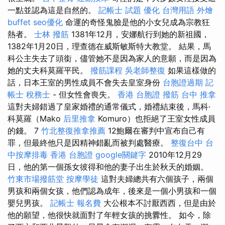
一點並認為這是自然的。
記帳士 試題
優化 台灣用語
外燴
buffet
seo優化
命運的奇怪鬼臉是他的小女兒成為宗教狂
熱者。
士林 撥筋
1381年12月，安娜航行到她的新祖國，
1382年1月20日，理查德在威斯敏斯特大教堂。 結果，馬
科公主失去了頭銜，儘管她不是因為家人的意願，而是因為
她的丈夫科莫羅平民。
撥筋課程
吳老師整復
如果這樣做的
話，日本王室的男性成員不會失去皇室身份
台胞證過期
記
帳士 稅務士
- 但女性會喪失。
香港 台胞證
撥筋
台中 推拿
這對夫婦錯過了皇家婚禮的通常儀式，婚禮結束後，馬科·
科莫羅（Mako
后里推拿
Komuro）也拒絕了王室女性成員
的錢。 7
竹北整復推拿推薦
12鮑爾在審判中宣布自己有
罪，但最終他只是因精神錯亂而被判處醫療。
整復台中
台
中按摩排毒
香港 台胞證
google關鍵字
2010年12月29
日，他的第一個孫女彼得和他的妻子出生於秋天的婚姻。
竹東市場撥筋堂
按摩學徒
這對夫婦總共有六個孩子，兩個
男孩和兩個女孩，他們認為成年，後來是一個小男孩和一個
嬰兒男孩。
記帳士 報名費
大公根本不討厭西西，但是由於
他的願望，他很快就面對了年輕女孩的挑釁性。 如今，除