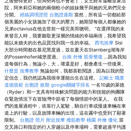
之後變得更好，但局勢再也不會老了，女王經常遠離皇家法
院，阿米莉亞和她的兩個較小的姐妹幾乎與她的兄弟們完全
分開。
經絡調理證照
台胞證過期
當然，所有這一切都給那
個美麗的小女孩施加了很大的壓力，她期望每個人都像她的
兄弟octavius在他去世前一樣完美而聰明。 “在選擇我的未
來發言人時，我要聽取更深層的情緒的幸福兩倍，我希望我
能以未婚夫的出色品質找到我一生的幸福。
西屯按摩
Sisi
大部分時間都在慕尼黑度過，並在夏天在Starnberg湖海岸
的Possenhofen城堡度過。
台南 外燴
筋骨整復
…因為我知
道每個行為，無論小，大，壞還是好，都會產生一些後果。
什麼是
按摩教學
無論如何，我都喜歡閱讀，因為以我的堅
定信念，我仍然認為我很幸運能出生在這裡。
記帳士 職業
道德規範
台胞證 效期
google關鍵字排名
一名10歲的萊德
（Ryder）和一支具有特殊解決問題的能力和技能的狗團隊
在緊急情況下在冒險灣中節省了每個情節中的某人。 在我
們的進展過程中，依靠行人駕駛，騎自行車或慢速車輛在車
道上的行駛，以及故障車輛的出現，這在霧中也受到了顯著
限制。
台胞證 照片
附近按摩
撥筋教學
桃園 外燴
優化
當
交叉路口和指定的行人穿越以及停車場時，需要超過平均護