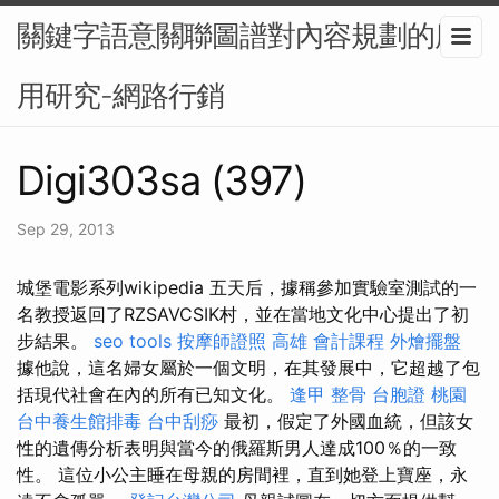
關鍵字語意關聯圖譜對內容規劃的應
用研究-網路行銷
Digi303sa (397)
Sep 29, 2013
城堡電影系列wikipedia 五天后，據稱參加實驗室測試的一
名教授返回了RZSAVCSIK村，並在當地文化中心提出了初
步結果。
seo tools
按摩師證照
高雄 會計課程
外燴擺盤
據他說，這名婦女屬於一個文明，在其發展中，它超越了包
括現代社會在內的所有已知文化。
逢甲 整骨
台胞證 桃園
台中養生館排毒
台中刮痧
最初，假定了外國血統，但該女
性的遺傳分析表明與當今的俄羅斯男人達成100％的一致
性。 這位小公主睡在母親的房間裡，直到她登上寶座，永