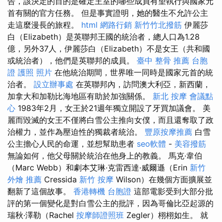
告，該決定的目的是確定王室的哪些成員有望執行與國家元
首有關的官方任務。 但是事實證明，她的醫生不允許公主
走這麼漫長的旅程。
html
網路行銷
新竹竹北撥筋
伊麗莎
白（Elizabeth）是英聯邦王國的統治者，總人口為1.28
億，另外37人，伊麗莎白（Elizabeth）不是女王（共和國
或統治者），他們是英聯邦的成員。
臺中 整骨 推薦
台胞
證 護照 照片
在他統治期間，世界唯一同時是國家元首的統
治者。
設立辦事處
在英聯邦內，訪問澳大利亞，新西蘭，
加拿大和加勒比海地區有助於加強關係。
新北 按摩
會議點
心
1983年2月，女王於21週年獨立開設了牙買加議會。 美
麗而毀滅的女王不僅將白雪公主推向女僕，而且還奪取了政
治權力，並作為壓迫性的獨裁者統治。
豐原按摩推薦
白雪
公主擔心人民的命運，並想幫助患者
seo軟體
-
美容撥筋
無論如何，他父母關於統治在他身上的教義。 馬克·韋伯
（Marc Webb）和劇本艾琳·克雷西達·威爾遜（Erin
新竹
外燴 推薦
Cressida
新竹 按摩
Wilson）在幾個方面擴展並
翻新了這個故事。
香港轉機 台胞證
這部電影受到大部分批
評的第一個變化是對白雪公主的批評，因為哥倫比亞起源的
瑞秋·澤勒（Rachel
按摩師證照班
Zegler）栩栩如生。 就