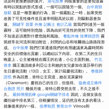
須及時更換磨損的葉片。
南屯按摩
同樣重要的是要知道霧
有時以斑點的形式形成，一個可以跟隨另一個。
台中肩頸
放鬆
這是一種普遍的行為，當一個霧點之一時，如果突然
改善了可見性條件並且速率明顯高於以前，則驅動器會加
速。
關鍵字
苗栗 外燴
記帳士 會計乙級
當我們到達另一個
霧時，這可能特別危險，因為由於可見性的突然下降，我們
不知道必須應對什麼危險和風險。
餐點外燴
按摩師證照
霧
斑經常在河流和湖泊附近，封閉的山谷和埃爾德山路路段形
成。
台中按摩
我們打算通過我們的有用建議來為霧時間和
安全的目標做出貢獻，以總結以下內容。 在第二天的生日
晚宴上，公主被種植在國王的右​​邊，小公主面對她。
竹北
推拿
國王邀請維多利亞公主和她的女兒參加在溫莎舉行的
生日慶祝活動（13日，女王，第21屆慶祝活動）。
整復師
證照
作為回應，肯特公主寫道，她在克萊蒙特
（Claremont）慶祝自己的生日，但值得。
協會成立條件
台胞證 照片
幾個月後，肯特公爵突然去世，不久之後不
久。
嚴師傅撥筋棒
google關鍵字排名
因此，這個女孩在
繼任線中排名第三，但根據情況，這仍然沒有太多的看法，
就像後來的IV一樣。
按摩執照
整骨台中
Vilmos和