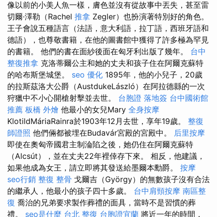
像以前的小美人魚一樣，膚色並沒有從故事中丟失，甚至雷
切爾·澤勒（Rachel
推拿
Zegler）也扮演著特別好的角色。
王子會說五種語言（法語，意大利語，拉丁語，西班牙語和
德語），也尊敬書籍，在他的圖書館中獲得了許多極為罕見
的書籍。 他們的書在面紗後面在匈牙利出版了幾年。
台中
整復推拿
克洛蒂爾公主和她的丈夫和孩子住在阿爾克蘇特
的哈布斯堡城堡。
seo 優化
1895年，他的小兒子，20歲
的拉斯茲洛大公爵（AustdukeLászló）在阿拉德縣的一次
狩獵中不小心開槍射擊並去世。
台胞證 落地簽
台中國術館
推薦
板橋 外燴
他最小的女兒Mary
全身按摩
KlotildMáriaRainra於1903年12月去世，享年19歲。
整復
師證照
他們倆都被埋在Budavár宮殿的宮殿中。
后里按摩
即使在奧匈帝國君主制淪陷之後，她仍住在阿爾克蘇特
（Alcsút），並在丈夫22年裡倖存下來。 相反，他建議，
如果他成為女王，請立即將其發送給墨爾本勳爵。
按摩
seo行銷
整復 整骨
戈爾吉（György）的無數孩子沒有合法
的繼承人，他最小的孩子四十多歲。
台中肩頸按摩
南區整
復
喬治的兄弟要求製作葬禮的面具，當時不是習慣的葬
禮。
seo是什麼
台北 整復
台胞證宜蘭
將近一年的時間，