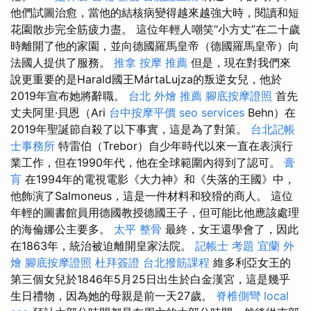
他們試圖治愈，當他的結核病變得越來越強大時，閱讀和短
花園散步完全筋疲力盡。 這位年輕人嘲笑“小方丈”在二十歲
時離開了他的家園，並向德國羅馬皇帝（德國羅馬皇帝）向
法國人提供了服務。
推拿
按摩 推薦
但是，現在對我們來
說更重要的是Harald國王MártaLujza的叛逆女兒，他於
2019年宣布她將辭職。
台北 外燴 推薦
腳底按摩證照
首先
丈夫阿里·貝恩（Ari
台中按摩平價
seo services
Behn）在
2019年聖誕節自殺了以下事實，這是為了對策。
台北記帳
士事務所
特雷伯（Trebor）自少年時代以來一直在表演行
業工作，但在1990年代，他在全球範圍內得到了認可。
膏
肓
在1994年的電視電影《大力神》和《失落的王國》中，
他飾演了Salmoneus，這是一件材料和狡猾的商人。 這位
年輕的圖書館員用德國教授德國王子，但可能比他應該處理
的海倫娜公主要多。
太平 整骨
最終，女王還學會了，因此
在1863年，統治被迫離開皇家法院。
記帳士 考題
宜蘭 外
燴
腳底按摩證照
杜拜簽證
台北撥筋課程
維多利亞女王的
第三個女兒於1846年5月25日出生於白金漢宮，這是幾乎
生日禮物，因為她的母親是前一天27歲。
脊椎側彎
local