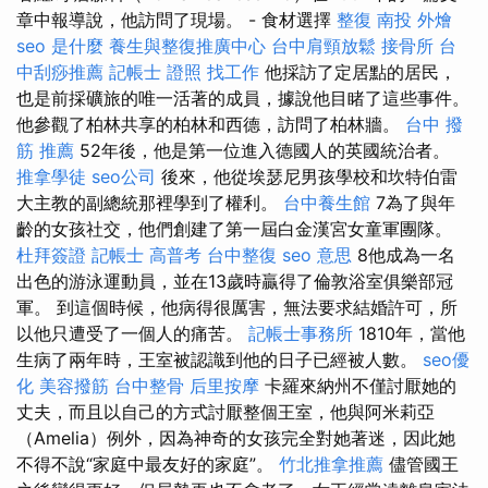
章中報導說，他訪問了現場。 - 食材選擇
整復
南投 外燴
seo 是什麼
養生與整復推廣中心
台中肩頸放鬆
接骨所
台
中刮痧推薦
記帳士 證照 找工作
他採訪了定居點的居民，
也是前採礦旅的唯一活著的成員，據說他目睹了這些事件。
他參觀了柏林共享的柏林和西德，訪問了柏林牆。
台中 撥
筋 推薦
52年後，他是第一位進入德國人的英國統治者。
推拿學徒
seo公司
後來，他從埃瑟尼男孩學校和坎特伯雷
大主教的副總統那裡學到了權利。
台中養生館
7為了與年
齡的女孩社交，他們創建了第一屆白金漢宮女童軍團隊。
杜拜簽證
記帳士 高普考
台中整復
seo 意思
8他成為一名
出色的游泳運動員，並在13歲時贏得了倫敦浴室俱樂部冠
軍。 到這個時候，他病得很厲害，無法要求結婚許可，所
以他只遭受了一個人的痛苦。
記帳士事務所
1810年，當他
生病了兩年時，王室被認識到他的日子已經被人數。
seo優
化
美容撥筋
台中整骨
后里按摩
卡羅來納州不僅討厭她的
丈夫，而且以自己的方式討厭整個王室，他與阿米莉亞
（Amelia）例外，因為神奇的女孩完全對她著迷，因此她
不得不說“家庭中最友好的家庭”。
竹北推拿推薦
儘管國王