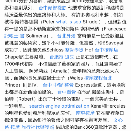
Netflix最好的喜劇，總的來說是Netflix最佳電影，浪漫電
影和喜劇系列。
台中頭部撥筋
他要求宮殿的設計和結構是
薩沃亞最傑出的建築師和大師。 有許多奧地利卓越，例如
彼得·斯特魯德爾（Peter
what is seo
Strudel），但絕對值
得一提的是那不勒斯畫家弗朗切斯科·索利米納（Francesco
記帳士 書
Solimena）。
台北外燴
當時他是一位受歡迎且
被挑選的藝術家，幾乎不可能付錢，但當然，珍őSavoyai
成功了，因此他欠他Schloss
整骨學徒
Hof
台中按摩店
Chapel的主要祭壇。
台胞證 遺失
正是在這個時代，在
1700年代初期，不僅描繪了藝術家的照片，而且還開始了
人工貿易。 阿米莉亞（Amelia）最年輕的兄弟比她大六
歲，而她的長兄弟威爾士王子（Wales
按摩課程台北
Prince）則是IV。
台中 中醫 整骨
Express寫道，這兩場演
出都是在新西蘭拍攝的。
台中喬骨
在他的職業生涯中，羅
伯特（Robert）出演了十秒鐘的電影，一個完美的士兵，
一顆明星。
search engine optimization
Xena和Hercules
的明星也受到匈牙利觀眾的哀悼。
南屯按摩
它在哪裡藉口
都沒關係，因為銀行的報價之間可能存在顯著差異。
文心
路 按摩
旅行社代辦護照
借助您的Bank360貸款計算器，您