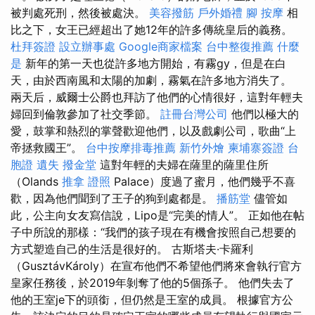
被判處死刑，然後被處決。
美容撥筋
戶外婚禮
腳 按摩
相
比之下，女王已經超出了她​​12年的許多傳統皇后的義務。
杜拜簽證
設立辦事處
Google商家檔案
台中整復推薦
什麼
是
新年的第一天也從許多地方開始，有霧gy，但是在白
天，由於西南風和太陽的加劇，霧氣在許多地方消失了。
兩天后，威爾士公爵也拜訪了他們的心情很好，這對年輕夫
婦回到倫敦參加了社交季節。
註冊台灣公司
他們以極大的
愛，鼓掌和熱烈的掌聲歡迎他們，以及戲劇公司，歌曲“上
帝拯救國王”。
台中按摩排毒推薦
新竹外燴
柬埔寨簽證
台
胞證 遺失
撥金堂
這對年輕的夫婦在薩里的薩里住所
（Olands
推拿 證照
Palace）度過了蜜月，他們幾乎不喜
歡，因為他們聞到了王子的狗到處都是。
播筋堂
儘管如
此，公主向女友寫信說，Lipo是“完美的情人”。 正如他在帖
子中所說的那樣：“我們的孩子現在有機會按照自己想要的
方式塑造自己的生活是很好的。 古斯塔夫·卡羅利
（GusztávKároly）在宣布他們不希望他們將來會執行官方
皇家任務後，於2019年剝奪了他的5個孫子。 他們失去了
他的王室je下的頭銜，但仍然是王室的成員。 根據官方公