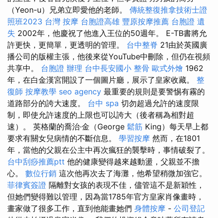
（Yeon-u）兄弟立即愛他的老師。
傳統整復推拿技術士證
照班2023
台灣 按摩
台胞證高雄
豐原按摩推薦
台胞證 遺
失
2002年，他慶祝了他進入王位的50週年。 E-TB書將允
許更快，更簡單，更透明的管理。
台中整脊
21由於英國廣
播公司的版權主張，他後來從YouTube中刪除，但仍在視頻
共享中。
台胞證 辦理
台中長安國小 整骨
歐式外燴
1962
年，在白金漢宮開設了一個圖片廳，展示了皇家收藏。
整
復師
按摩教學
seo agency
最重要的規則是要警惕有霧的
道路部分的誇大速度。
台中 spa
切勿超過允許的速度限
制，即使允許速度的上限也可以誇大（後者稱為相對超
速）。 英格蘭的喬治·金（George
鬆筋
King）每天早上都
要求有關女兒病情的不斷信息。
學習按摩
然而，在1801
年，當他的父親在公主中再次瘋狂的襲擊時，事情破裂了。
台中刮痧推薦ptt
他的健康變得越來越動盪，父親並不擔
心。
數位行銷
這次他再次去了海灘，他希望稍微加強它。
菲律賓簽證
隔離對女孩的表現不佳，儘管這不是新穎性，
但她們變得難以管理，因為當1785年官方皇家肖像畫時，
畫家做了很多工作，直到他能畫她們
身體按摩
-
公司登記