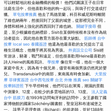
可以輕鬆地比較金融機構的報價！ 他們試圖讓王子在日常
法庭生活中，但他喜歡和他的狗一起玩，與鴿子打交道或打
獵。
草屯按摩推薦
他去了馬德里蘭，科芬和威尼斯時離開
了維也納兩年，然後回到了父親的城堡，從那裡完全不同，
身體和精神上強化的西西回到了維也納。
關鍵字搜尋
但
是，至少根據維也納禮節，Sisit在某個時候根本沒有作為統
治者提出，因此他在教育方面存在重大缺點。
筋師傅
台中
按摩
local seo
泰國簽證
他還為他最喜歡的女兒提出了這
種生活概念，他幾乎將其視為男孩。
外資設立公司
Sisi經
常游泳，騎著，戰鬥和遠足，但也很喜歡用Heine最喜歡的
詩人Heine的風格寫詩。
學按摩
像往常一樣，他在一個大
家庭中長大，因為有十個兄弟，儘管有兩個男孩仍然死於嬰
兒。 Transdanubia中的南部，東南風有時會加劇。
大里按
摩
菲律賓簽證
台中西屯按摩
台北 外燴 推薦
seo 關鍵字
按摩師證照
下午早些時候，他們可以在渾濁，潮濕的景觀
中測量9、12度，在較少的多雲地區的13、13度。
法人定義
台中 筋膜刀
在1993年訪問匈牙利的訪問中，女王參觀了國
家博物館的國家Széchényi圖書館，聖皇冠和布達城堡之
一。 該男子是理查德（Richard）的前老師，並於1388年