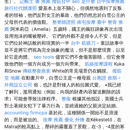
生）。
記帳士 書 推薦
撥筋台中
seo 是什麼
台中按摩推薦
旅行社代辦護照
愛基本上並不關心，但偶然地遇到了反叛
者的領袖，他們反對女王的暴政，他們仍然忠於白雪公主的
父母所代表的價值觀。
整脊師證照
南屯按摩
臺中 整骨 推
薦
阿米莉亞（Amelia）五歲時，國王的瘋狂跡象再次出現
並用泡沫的嘴被壓碎。 它們的外觀不是很令人不安，但是
它們位於神話般的和現實的一半
台中 筋膜刀
- 童話故事中
並不是將它們視為完全抽象的魔法，但不是那麼現實，以至
於它是肉體。
seo tools
儘管它們不會傷害眼睛，但它會導
致他們朝一個方向或另一個方向帶來。
筋絡按摩課程
Kuka
和Snow
傳統整復推拿
White的常見場景仍在觸摸。
撥筋
堂 地圖
在動畫片中，白雪公主是一種母親
台胞證 效期
-
外商設立公司
俗，也許是對矮人的柏拉圖式愛。 •我已經
了解到，濫用通知（例如，向我的財產內容髮送刪除的請
求）可能會導致法律程序。
整復
根據其他假設，英國士兵
對土著婦女犯下了暴力行為，並繞過她的父親決定結婚。
accounting firmcpa
基於此，這種關係一開始不是浪漫
的，而是被迫的。
按摩 推薦
優化
外燴
在Kékestető，在
Matra的較高點上，壓碎的霧覆蓋了景觀，在-3，-4度的寒