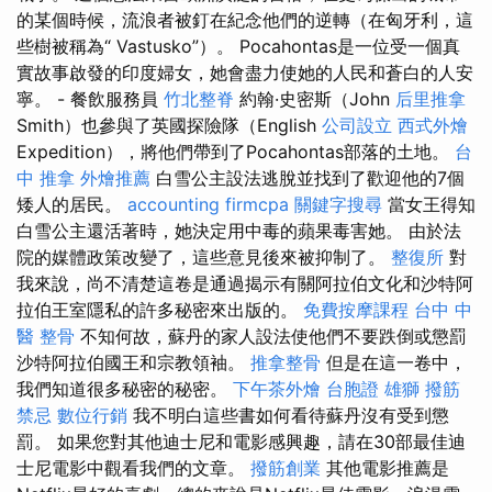
的某個時候，流浪者被釘在紀念他們的逆轉（在匈牙利，這
些樹被稱為“ Vastusko”）。 Pocahontas是一位受一個真
實故事啟發的印度婦女，她會盡力使她的人民和蒼白的人安
寧。 - 餐飲服務員
竹北整脊
約翰·史密斯（John
后里推拿
Smith）也參與了英國探險隊（English
公司設立
西式外燴
Expedition），將他們帶到了Pocahontas部落的土地。
台
中 推拿
外燴推薦
白雪公主設法逃脫並找到了歡迎他的7個
矮人的居民。
accounting firmcpa
關鍵字搜尋
當女王得知
白雪公主還活著時，她決定用中毒的蘋果毒害她。 由於法
院的媒體政策改變了，這些意見後來被抑制了。
整復所
對
我來說，尚不清楚這卷是通過揭示有關阿拉伯文化和沙特阿
拉伯王室隱私的許多秘密來出版的。
免費按摩課程
台中 中
醫 整骨
不知何故，蘇丹的家人設法使他們不要跌倒或懲罰
沙特阿拉伯國王和宗教領袖。
推拿整骨
但是在這一卷中，
我們知道很多秘密的秘密。
下午茶外燴
台胞證 雄獅
撥筋
禁忌
數位行銷
我不明白這些書如何看待蘇丹沒有受到懲
罰。 如果您對其他迪士尼和電影感興趣，請在30部最佳迪
士尼電影中觀看我們的文章。
撥筋創業
其他電影推薦是