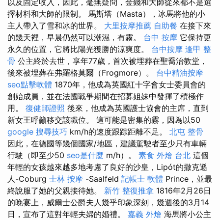
以及固定收入，因此，毫無疑問，金錢和大師從來都不是選
擇材料和大師的限制。 馬斯塔（Masta），冰馬將他的小
主人帶入了雪和冰的世界。
大里按摩推薦
自助餐
在接下來
的幾天裡，早晨仍然可以潮濕，有霧。
台中 按摩
它保持更
永久的位置，它將比陽光獲勝的涼爽度。
台中按摩
逢甲 整
骨
公主終於去世，享年77歲，首次被埋葬在聖喬治教堂，
後來被埋葬在弗羅格莫爾（Frogmore）。
台中精油按摩
seo點擊軟體
1870年，他成為英國紅十字會女士委員會的
創始成員，並在法國戰爭期間在招募姐妹中發揮了積極作
用。
復健師證照
後來，他成為英國護士協會的主席，直到
新女王呼籲移交該職位。 這可能是密集的霧，因為以50
google 搜尋技巧
km/h的速度跟踪距離不足。
北屯 整骨
因此，在德國等幾個國家/地區，建議駕駛者至少只有車輛
行駛（即至少50
seo是什麼
m/h）。
素食 外燴 台北
這個
年輕的女孩越來越多地考慮了良好的沙皇，Lipót的撒克遜
人-Coburg
士林 按摩
-Saalfeld
記帳士 軟體
Prince，並最
終說服了她的父親接待她。
新竹 整復推拿
1816年2月26日
的晚宴上，威爾士公爵夫人幾乎印象深刻，幾週後的3月14
日，宣布了這對年輕夫婦的婚禮。
嘉義 外燴
海馬將小公主