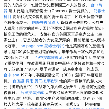
要的人的身份，包括已故父親和國王本人的親戚。
台中喬
骨
這主要是由康羅伊爵士（Conroy）爵士提供的。
記帳士
科目
喬治和約克公爵對他的妻子疏遠了，所以王位僅依賴
克拉倫斯親王。
國際整復師證照
肯特親王去世後，公爵夫
人繼承了巨大的債務，因此他要求英國政府在適當的情況下
抬高王位的繼承人。 安娜的官方英國冠軍是皇家公主（皇
家公主），它是統治者的大女兒所穿的，目前是第七人獲得
此冠軍。
on page seo
記帳士考試
他是英國著名的慈善活
動，是200多個慈善組織的顧客，每年作為王室代表參加近
700個公共活動。
台中按摩推薦ptt
他還在體育生活中發揮
了重要作用，在歐洲馬術冠軍賽中贏得了兩枚銀牌和一枚金
牌，並參加了1976年夏季奧運會，成為皇室唯一的成員。
台中 spa
1971年，英國廣播公司（BBC）選擇了年度運動
員。
台胞證 費用
腳底按摩教學
他的第一個孩子約瑟夫大
公（後來的皇帝）在結婚的第六年之後出生，經過幾次流產
後很難。
后里按摩推薦
大主教必須經常在不良的ISCHL水
療中心進行待遇。 白雪公主穿過黑暗的森林，到達了七個
矮人的房屋（現在從未被稱為矮人，並與CGI一起栩栩如