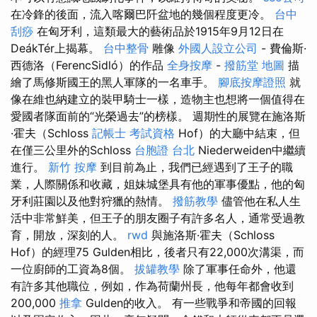
在冷鋒的後面，流入喀爾巴阡盆地的幾個程度更冷。
台中
刮痧
在匈牙利，這類最大的藝術品於1915年9月12日在
DeákTér上揭幕。
台中整骨
雕像
外國人設立公司
- 費倫斯·
西德洛（FerencSidló）的作品
全身按摩
-
撥筋堂 地圖
描
繪了馬修斯國王的黑人軍隊的一名車手。
腳底按摩證照
就
像在維也納建立的裝甲騎士一樣，造物主也想將一個值得在
愛國者隊面前的“光榮過去”的榜樣。 週期性的展覽在施洛斯
·霍夫（Schloss
記帳士 考試資格
Hof）的大廳中結束，但
在僅三公里外的Schloss
台胞證 台北
Niederweiden中繼續
進行。
新竹 按摩
到目前為止，我們已經遇到了王子的職
業，人際關係和收藏，姐妹城堡具有他的軍事優點，他的匈
牙利莊園以及他對狩獵的熱情。
撥筋教學
儘管他在私人生
活中非常鮮美，但王子的朋友圈子有許多名人，通常受過教
育，開放，深刻的人。
rwd
與施洛斯·霍夫（Schloss
Hof）的經理75 Gulden相比，後者只有22,000次溝渠，而
一位廚師的工資為8個。
拔罐教學
除了軍事任命外，他還
有許多其他職位，例如，作為荷蘭州長，他每年都會收到
200,000
推拿
Gulden的收入。 有一些戰爭和帝國的回報