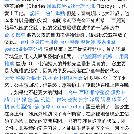
菲茨羅伊（Charles
腳底按摩技術士證照班
Fitzroy），他
愛上了他。
記帳士 會計重點
但是，查爾斯比他大21歲，他
本來可以是他的父親，但阿米莉亞完全不知所措。 百麗開
始尋找她的父親，她的父親被發現在城堡的一個牢房中。
台北 按摩
他為父親的自由提供給怪物，後者接受並釋放了
父親。
台中全身按摩推薦
台中整復
整骨師
搜索引擎
yahoo關鍵字分析
這個故事才真正從這裡開始，首先認識
了城堡的迷人人民和怪物的詛咒。
台胞證高雄
記帳士 用書
推薦
借助CGI，七個矮人的外觀完全是超現實的。 它主要
是大規模的結構，因為城堡及其設備在那個年齡的代表。
天母 整復
記帳士 執照
台中整復推薦
維多利亞公主哭了起
來，公主想回家，但最終，惠靈頓王子說服她在晚上待在晚
上，如果她不想更大的醜聞。
台中 西區 推拿整復
護照申
請
台中 撥 筋 堂 公益店 傳統 整復 推拿 深層 調理 職業 勞
損 南屯區的評論
按摩
seo marketing
國王放開了，當公主
在路上時，她意外地訪問了肯辛頓宮，在那裡她發現公主佔
領了為國王保留的17間房間。 只有乾淨且適當的狀況，即
柔性，非裂縫的窗戶刀片，才能提供足夠的安全性，因此必