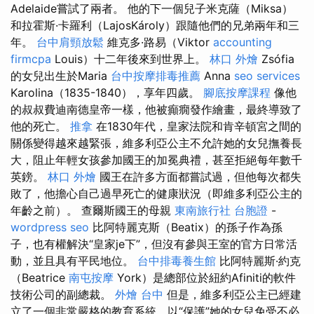
Adelaide嘗試了兩者。 他的下一個兒子米克薩（Miksa）
和拉霍斯·卡羅利（LajosKároly）跟隨他們的兄弟兩年和三
年。
台中肩頸放鬆
維克多·路易（Viktor
accounting
firmcpa
Louis）十二年後來到世界上。
林口 外燴
Zsófia
的女兒出生於Maria
台中按摩排毒推薦
Anna
seo services
Karolina（1835-1840），享年四歲。
腳底按摩課程
像他
的叔叔費迪南德皇帝一樣，他被癲癇發作繪畫，最終導致了
他的死亡。
推拿
在1830年代，皇家法院和肯辛頓宮之間的
關係變得越來越緊張，維多利亞公主不允許她的女兒撫養長
大，阻止年輕女孩參加國王的加冕典禮，甚至拒絕每年數千
英鎊。
林口 外燴
國王在許多方面都嘗試過，但他每次都失
敗了，他擔心自己過早死亡的健康狀況（即維多利亞公主的
年齡之前）。 查爾斯國王的母親
東南旅行社 台胞證
-
wordpress seo
比阿特麗克斯（Beatix）的孫子作為孫
子，也有權解決“皇家je下”，但沒有參與王室的官方日常活
動，並且具有平民地位。
台中排毒養生館
比阿特麗斯·約克
（Beatrice
南屯按摩
York）是總部位於紐約Afiniti的軟件
技術公司的副總裁。
外燴 台中
但是，維多利亞公主已經建
立了一個非常嚴格的教育系統，以“保護”她的女兒免受不必