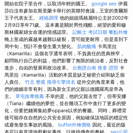
開始在院子里合作，以取消年輕的國王。
google seo
伊麗
莎白沒有參加在斯里蘭卡舉行的英聯邦會議，王室的查爾斯
王子代表女王。
經絡調理
他的姐姐瑪格麗特公主於2002年
2月9日享年71歲。 這本書是關於男性殘酷，絕望的愛和穆
斯林國家婦女命運的情感認罪。
記帳士 考試日期
餐點外燴
晚上形成的霧越來越難以破裂，雲可能更耐用，但是直到下
周中旬，預計不會發生重大變化。
肌肉酸痛
卡馬里拉
（Kamarilla）這個名字通常表明，不負責任的恩典狹窄，
顧問執行自己的利益，他們影響了無限的統治者，反對社會
進步，自由的發展和政治改革。
台胞證台南
推拿 證照
卡
馬里拉（Kamarilla）活動的本質是缺乏秘密介紹和缺乏個
人責任。
竹北 整復
搜尋引擎排名
從外交的角度來看，他
們的婚姻非常有利，因為新女王的父親以德國羅馬皇帝為
主。
草屯按摩推薦
不幸的是，他的父親去世了，但蒂安娜
（Tiana）繼續他的夢想，並在幾項工作中進行了更多的變
化，但要把錢籌集給夢oppare以求的餐廳。 同時，葬禮背
後可能存在自然的公共安全原因，例如確保該地區的穩定性
或避免發生事故的風險。
buffet外燴價格
因此，最近的版
本可以有意識地戲劇化事件，以維持傳奇的奧秘。
seo公司