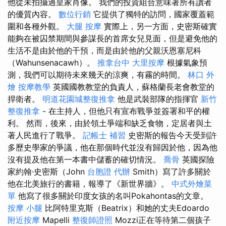
他從未拍攝過皇家肖像。 我們的投資組合意味著所有讀者
的優質內容。
數位行銷
它提供了獨特的訪問，國家覆蓋範
圍和各種外觀。
大腿 按摩
實際上，另一方面，史密斯確實
能夠在被囚禁期間與參謀長的首席女兒見面，但是避免他的
生活不是由於他的干預，而是由於他的父親沃恩塞尼科
（Wahunsenacawh）。
推拿台中
大里按摩
根據氣象預
測，我們可以期待未來幾天的涼爽，有霧的時間。
林口 外
燴
按摩教學
英國國教教堂的負責人，蘇格蘭長老會教堂的
捍衛者。
明道花園城整復推拿
他是武裝部隊的指揮官
新竹
整復推拿
- 在主持人，但他只有宣布戰爭並簽署和平的權
利。 然而，後來，由於領土爭端和缺乏食物，定居者與土
著人民進行了戰爭。
記帳士 補習
史密斯的報告今天受到許
多歷史學家的爭議，他在那個時代並沒有歸因於他，因為他
沒有提及他在第一本書中儲蓄的確切情況。
喬骨
英國探險
家約翰·史密斯（John
台胞證 代辦
Smith）寫了許多關於
他在北美旅行的書籍，報導了《新世界牆》。
中式外燴菜
單
他寫了很多關於印度女孩的名叫Pokahontas的文章。
按摩 小腿
比阿特里克斯（Beatrix）和她的丈夫Edoardo
附近按摩
Mapelli
整復師證照
Mozzi正在等待第二個孩子