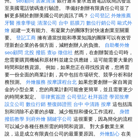
州。
seo顧問
居家清潔
銀行通常要求透過電話或簡訊發送
至美國電話號碼進行驗證。 準備好創辦有限責任公司並了
解更多關於創辦美國公司的資訊了嗎？
公司登記
外燴推薦
牙醫
推拿學徒
清潔公司
台中 筋膜刀
數位行銷公司
歐式外
燴
組建一支有能力、有凝聚力的團隊對於快速創業至關重
要。
登記工商
擁有適當技能和專業知識的團隊可以有效管
理新創企業的各個方面，減輕創辦人的負擔。
自助餐外燴
seo顧問
北投 撥筋
查ip
徵信社
然而，在創辦製造公司時，
您需要購買機械和原材料並建立供應鏈，這可能需要大量的
時間和財務資源。 例如，如果您正在尋找投資者，您將需
要一份全面的商業計劃，其中包括市場研究、競爭分析和財
務預測。
外燴服務
按摩課程台北
如果您要創辦一家自籌資
金的小型企業，您的商業計劃可能會更簡單，並且需要更少
的時間來製定。
菲律賓簽證
公司登記
杜拜簽證
學習按摩
設立公司
數位行銷
整復師證照
台中 中清路 按摩
這包括識
別和消除不必要的步驟、減少瓶頸和優化工作流程。
身體
撥筋教學
到府外燴
關鍵字公司
這很重要，因為簡化的流程
可以減少各種任務所需的時間和資源。 對大多數業主來
說，這是成立有限責任公司的最重要原因。
外燴點心
在美