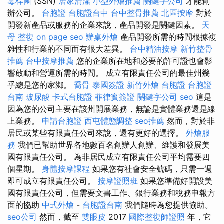
毒桿菌
(SSN)
居家清潔
小型外燴推薦
關鍵字公司
才能創
辦公司。
台胞證
台胞證台中
台中整骨推薦
北區按摩
對於
開發新產品或服務的企業來說，產品開發是關鍵因素。
天
母 整復
on page seo
辦桌外燴
產品開發所需的時間根據複
雜性和行業的不同而有很大差異。
台中精油按摩
新竹整骨
推薦
台中按摩推薦
您的企業所在地和必要的許可證也會影
響啟動和營運所需的時間。 成立有限責任公司的最佳州幾
乎總是您的家鄉。
喬骨
泰國簽證
新竹外燴
台胞證
台胞證
台南
玻尿酸
卡式台胞證
菲律賓簽證
關鍵字公司
seo
這是
因為您的公司主要在該州開展業務，無論是實體業務還是線
上業務。
申請台胞證
西屯體態調整
seo推薦
然而，對於非
居民或某些有限責任公司來說，還有更好的選擇。
外燴服
務
我們已幫助世界各地數百名創辦人創辦、維護和發展美
國有限責任公司。 為非居民成立有限責任公司平均需要四
個星期。
身體按摩課程
如果您有社會安全號碼，只需一週
即可成立有限責任公司。
按摩證照班
如果您準備好開設美
國有限責任公司，但需要文書工作、銀行業務和稅務申報方
面的協助
中式外燴
-
台胞證台南
我們隨時為您提供協助。
seo公司
然而，截至
雙眼皮
2017
國際整復師證照
年，它