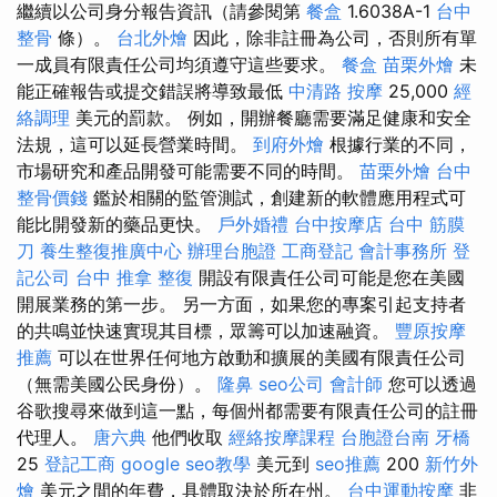
繼續以公司身分報告資訊（請參閱第
餐盒
1.6038A-1
台中
整骨
條）。
台北外燴
因此，除非註冊為公司，否則所有單
一成員有限責任公司均須遵守這些要求。
餐盒
苗栗外燴
未
能正確報告或提交錯誤將導致最低
中清路 按摩
25,000
經
絡調理
美元的罰款。 例如，開辦餐廳需要滿足健康和安全
法規，這可以延長營業時間。
到府外燴
根據行業的不同，
市場研究和產品開發可能需要不同的時間。
苗栗外燴
台中
整骨價錢
鑑於相關的監管測試，創建新的軟體應用程式可
能比開發新的藥品更快。
戶外婚禮
台中按摩店
台中 筋膜
刀
養生整復推廣中心
辦理台胞證
工商登記
會計事務所
登
記公司
台中 推拿
整復
開設有限責任公司可能是您在美國
開展業務的第一步。 另一方面，如果您的專案引起支持者
的共鳴並快速實現其目標，眾籌可以加速融資。
豐原按摩
推薦
可以在世界任何地方啟動和擴展的美國有限責任公司
（無需美國公民身份）。
隆鼻
seo公司
會計師
您可以透過
谷歌搜尋來做到這一點，每個州都需要有限責任公司的註冊
代理人。
唐六典
他們收取
經絡按摩課程
台胞證台南
牙橋
25
登記工商
google seo教學
美元到
seo推薦
200
新竹外
燴
美元之間的年費，具體取決於所在州。
台中運動按摩
非