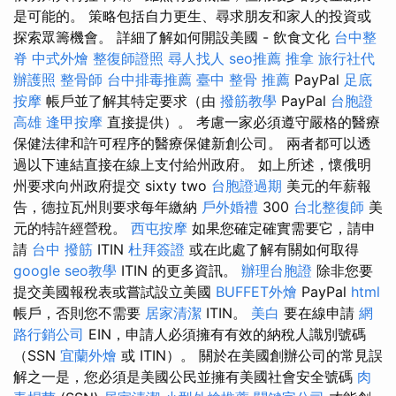
是可能的。 策略包括自力更生、尋求朋友和家人的投資或
探索眾籌機會。 詳細了解如何開設美國 - 飲食文化
台中整
脊
中式外燴
整復師證照
尋人找人
seo推薦
推拿
旅行社代
辦護照
整骨師
台中排毒推薦
臺中 整骨 推薦
PayPal
足底
按摩
帳戶並了解其特定要求（由
撥筋教學
PayPal
台胞證
高雄
逢甲按摩
直接提供）。 考慮一家必須遵守嚴格的醫療
保健法律和許可程序的醫療保健新創公司。 兩者都可以透
過以下連結直接在線上支付給州政府。 如上所述，懷俄明
州要求向州政府提交 sixty two
台胞證過期
美元的年薪報
告，德拉瓦州則要求每年繳納
戶外婚禮
300
台北整復師
美
元的特許經營稅。
西屯按摩
如果您確定確實需要它，請申
請
台中 撥筋
ITIN
杜拜簽證
或在此處了解有關如何取得
google seo教學
ITIN 的更多資訊。
辦理台胞證
除非您要
提交美國報稅表或嘗試設立美國
BUFFET外燴
PayPal
html
帳戶，否則您不需要
居家清潔
ITIN。
美白
要在線申請
網
路行銷公司
EIN，申請人必須擁有有效的納稅人識別號碼
（SSN
宜蘭外燴
或 ITIN）。 關於在美國創辦公司的常見誤
解之一是，您必須是美國公民並擁有美國社會安全號碼
肉