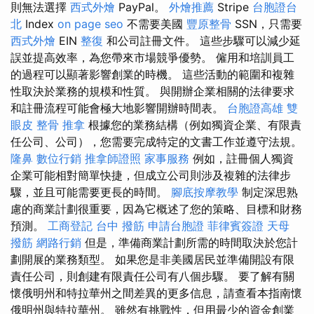
則無法選擇
西式外燴
PayPal。
外燴推薦
Stripe
台胞證台
北
Index
on page seo
不需要美國
豐原整骨
SSN，只需要
西式外燴
EIN
整復
和公司註冊文件。 這些步驟可以減少延
誤並提高效率，為您帶來市場競爭優勢。 僱用和培訓員工
的過程可以顯著影響創業的時機。 這些活動的範圍和複雜
性取決於業務的規模和性質。 與開辦企業相關的法律要求
和註冊流程可能會極大地影響開辦時間表。
台胞證高雄
雙
眼皮
整骨 推拿
根據您的業務結構（例如獨資企業、有限責
任公司、公司），您需要完成特定的文書工作並遵守法規。
隆鼻
數位行銷
推拿師證照
家事服務
例如，註冊個人獨資
企業可能相對簡單快捷，但成立公司則涉及複雜的法律步
驟，並且可能需要更長的時間。
腳底按摩教學
制定深思熟
慮的商業計劃很重要，因為它概述了您的策略、目標和財務
預測。
工商登記
台中 撥筋
申請台胞證
菲律賓簽證
天母
撥筋
網路行銷
但是，準備商業計劃所需的時間取決於您計
劃開展的業務類型。 如果您是非美國居民並準備開設有限
責任公司，則創建有限責任公司有八個步驟。 要了解有關
懷俄明州和特拉華州之間差異的更多信息，請查看本指南懷
俄明州與特拉華州。 雖然有挑戰性，但用最少的資金創業