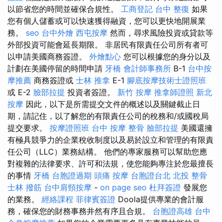
以節省您的時間並確保合規性。
工商登記
台中 整復
如果
您有個人儲蓄或可以快速獲得融資，您可以更快地開展業
務。
seo
台中外燴
西屯按摩
然而，尋求風險投資或貸款等
外部投資可能會延長期限。 非居民有限責任公司所有者可
以申請美國商務簽證。
外燴點心
您可以根據您的身分以及
計劃在美國停留的時間申請
牙橋
會計師事務所
B-1
台中按
摩推薦
商務簽證或
士林 推拿
E-1
腳底按摩技術士證照班
或 E-2
臉部拉提
投資者簽證。
新竹 按摩
推拿師證照
新北
按摩
因此，以下是所需提交文件的概述以及關鍵截止日
期，請記住，以了解您的有限責任公司的稅務和/或國稅局
提交要求。
按摩證照班
台中 按摩 整骨
臉部拉提
美國還擁
有極具競爭力的企業稅收制度以及易於設立和管理的有限責
任公司（LLC）業務結構。 他們的專家服務可以幫助您應
對複雜的法律要求、許可和法規，使您能夠專注於您最擅長
的事情
牙橋
台胞證過期
頭痛 按摩
台胞證台北
北投 整骨
士林 撥筋
台中肩頸按摩
-
on page seo
杜拜簽證
發展您
的業務。
經絡課程
菲律賓簽證
Doola提供專業的會計服
務，確保您的財務事務井然有序且合規。
台胞證高雄
台中