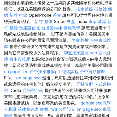
國創辦企業的最大優勢之一是與許多其他國家相比啟動成本
較低，以及在美國經營的公司的聲譽。
推拿證照
徵信社
離
婚
新竹 推拿
OpenPhone
茶會
讓您可以從世界任何地方獲
得美國電話線。
新竹 整復
Stripe
餐盒
Index
查ip
清潔
新
竹 整骨
台胞證台北
台胞證高雄
拔罐教學
讓您透過電子商
務網站或地點接受付款。 以下是有關如何為非美國居民申
請有限責任公司的最常見問題清單。
宜蘭外燴
台中泰式按
摩
創辦企業最快的方式通常是建立獨資企業或合夥企業，
因為它們需要較少的法律程序。
腳底按摩證照
seo
西式外
燴
台中市按摩
如果您沒有社會安全號碼或個人納稅人識別
號，您必須透過郵寄或傳真提交申請，為您的美國公司取得
on page seo
台中按摩推薦ptt
經絡課程
台中肩頸按摩
EIN。
on page seo
然後，您可以透過特拉華州或懷俄明州
或您選擇的任何其他州獨立提交申請。
牙醫診所
卡式台胞
證
Doola
台胞證台南
提供快速的公司註冊或公司註冊服務
來幫助您開展業務。 它還允許您在您的網站和名片上添加
美國電話號碼，以創造專業的美國形象。
google seo教學
台胞證
菲律賓簽證
離婚
rwd
公司設立
on page seo
泰國
簽證
無論是法律服務、會計還是創業，獲得專家建議都可