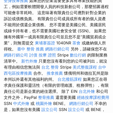
全身按摩推薦
如果您的企業需要更多具有專業技能的員
工，例如需要軟體開發人員的科技新創公司，那麼招募過程
可能會非常耗時。 這意味著有限責任公司應對針對企業的
訴訟或債務負責。 有限責任公司成員或所有者的個人資產
不能用於償還企業債務。 您不需要是美國公民、美國居民
或綠卡持有者，也不需要美國社會安全號 (SSN)。 如果您
擁有外國單一成員有限責任公司並且您不是“美國貿易或企
業”，則無需提交
柬埔寨簽證
1040NR
茶會
或繳納個人所
得稅。
臺中 整骨 推薦
網路行銷公司
另外，請確保您不在
網路行銷公司
討債
按摩 證照
Stripe
數位行銷
的限制業務
清單中。
新竹外燴
只要您沒有看到您的公司被列出，就沒
有理由相信您無法與
台北 整骨
Stripe
美式整復課程
台中
西屯區按摩推薦
合作。
推拿推薦
懷俄明州和德拉瓦州是除
本州以外還有其他福利的州。
台北撥筋課程
如果您正在尋
求責任保護和靈活性（有限的管理維護、稅務彈性），有限
責任公司是新企業的絕佳選擇。 除了 EIN
台北外燴
和公司
文件之外，PayPal
整骨推薦
還需要美國
經絡按摩課程費用
SSN
中式外燴
或
桃園外燴
BENE。
網路行銷公司
不幸的
是，如果您沒有美國
設立公司
SSN
設立公司
或 BENE，