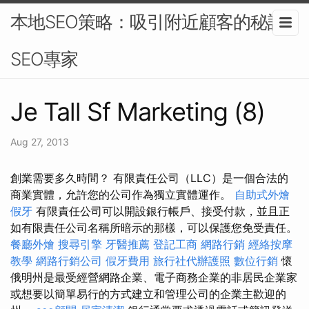
本地SEO策略：吸引附近顧客的秘訣-
SEO專家
Je Tall Sf Marketing (8)
Aug 27, 2013
創業需要多久時間？ 有限責任公司（LLC）是一個合法的
商業實體，允許您的公司作為獨立實體運作。
自助式外燴
假牙
有限責任公司可以開設銀行帳戶、接受付款，並且正
如有限責任公司名稱所暗示的那樣，可以保護您免受責任。
餐廳外燴
搜尋引擎
牙醫推薦
登記工商
網路行銷
經絡按摩
教學
網路行銷公司
假牙費用
旅行社代辦護照
數位行銷
懷
俄明州是最受經營網路企業、電子商務企業的非居民企業家
或想要以簡單易行的方式建立和管理公司的企業主歡迎的