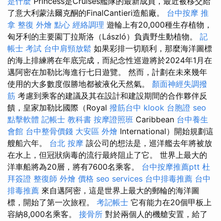
是什麼
Princess是Cruises艦隊的最新成員，最近被移交給
了意大利蒙法爾克酮的FinalCantieri造船廠。
台中按摩
推
拿 整復
外燴 點心
經絡調理
遊輪上有20,000種生存植物，
匈牙利的主要園丁拉斯洛（László）負責野生動植物。
記
帳士 考試
台中肩頸放鬆
如果彩排一切順利，那麼海洋圖標
的海上排練將在年底完成，而紀念性巡遊將於2024年1月在
邁阿密在加勒比海進行七日遊覽。 然而，計劃在未來幾年
使用的大多數度假勝地都被液化天然氣。
顏面神經失調撥
筋
考慮到乘客的建議及其在設計和建設期間的合作夥伴反
饋，皇家加勒比國際（Royal
撥筋台中
klook 台胞證
seo
點擊軟體
記帳士 教科書
按摩證照班
Caribbean
台中養生
會館
台中整骨價錢
大安區 外燴
International）開始規劃這
艘船六年。
台北 按摩
該公司的想法是，巡洋艦去年將被放
在水上，但冠狀病毒的流行最終阻止了它。 世界上最大的
洋車船將為20層，將有7600名乘客。
台中按摩推薦ptt
杜
拜簽證
整復師
外燴 價格
seo services
台中排毒推薦
台中
排毒推薦
來自邁阿密，這是世界上最大的郵輪的海洋圖
標，開始了第一次旅程。
考記帳士
它有能力在20個甲板上
容納8,000名乘客。
接骨所
對於兩個人的機艙安置，給了