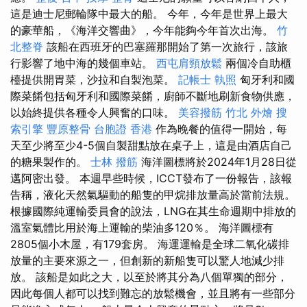
這是迪士尼郵輪隊中最大的船。 今年，今年是世界上最大
的豪華船，《海洋交響曲》，今年能夠今年首次出海。
竹
北整脊
該船在西班牙的巴塞羅那開始了第一次旅行，該旅
行影響了地中海的幾個車站。
西屯肩頸放鬆
兩個冷自助櫃
檯提供開胃菜，沙拉和自製泡菜。
記帳士 執照
匈牙利和國
際菜餚包括匈牙利和國際菜餚，廚師不斷地刷新食物供應，
以始終提供各種令人興奮的口味。
美容撥筋
竹北 外燴
搜
索引擎
豐原整骨
台胞證 香港
作為晚餐的值得一開始，每
天至少將至少4-5個自製甜點放在桌子上，這是由酒店自己
的糖果製作的。
士林 撥筋
海洋圖標將於2024年1月28日從
邁阿密出發。 本週早些時候，ICCT發布了一份報告，該報
告稱，液化天然氣驅動的船隻的甲烷排放量高於當前法規。
根據國際純運輸委員會的說法，LNG在其生命週期中排放的
溫室氣體比用於海上運輸的柴油多120％。 海洋圖標有
2805個小木屋，有179套房。 海運運輸是全球二氧化碳排
放量的主要來源之一，但創新的新船隻可以驚人地減少排
放。 該船是如此之大，以至於將其分為八個單獨的部分，
因此每個人都可以找到難忘的放鬆機會，並且將有一些部分