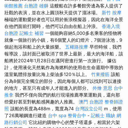
術館推薦
台胞證 雄獅
這艘船在許多餐館旁邊為客人提供了
壯觀的表演，並在水上圓頂秋天提供了溜冰場。
新竹 按摩
極端的運動愛好者也可以用於衝浪模擬器，因此在海洋全景
在他們面前打開時，他們可以自由在船上沖浪。
香港入境
台胞證
記帳士 補習
一個能夠容納5,000多名乘客的怪物將
就像一個旅行的小鎮，有6個驚人的幻燈片，7個游泳池，9
個起泡浴和船上的大量娛樂。
五權路按摩
早些時候，我們
報導說，該封面已被取消了世界上最新，最大的海洋船，該
船將於2024年1月28日在邁阿密進行第一次旅行。 據估
計，使用液化天然氣作為海燃料的使用在生命週期中導致的
溫室氣體排放量比海上柴油多120％以上。
竹東撥筋
該船
分為8個完全獨立的部分，因此每個人都可以找到可以連接
的地方，甚至只有成年人才能進入的部分。
外燴 意思
台中
推拿
我們不僅向我們的航行現場推薦專業運動員，還向那
些愛好甚至對帆船感興趣的人推薦。
澳門 台胞證
整脊師證
照
該船的長度為488m，寬度為74
台灣設立公司
m，使用
了26萬噸鋼進行建造
台中 spa
整骨台中
-
記帳士 職缺
網
路行銷公司
它比紐約購物中心的雙子塔還多，相當於六架