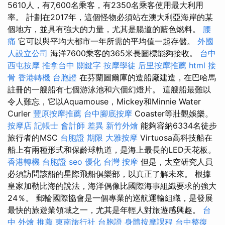
5610人，有7,600名乘客，有2350名乘客使用最大利用
率。 計劃在2017年，這個怪物必須站在澳大利亞海岸的某
個地方，並具有強大的力量，尤其是腸道的藍色燃料。
腰
痛
它可以與平均大都市一年所需的平均值一起存儲。
外國
人設立公司
海洋7600乘客的365米長圖標能夠接收。
台中
西屯按摩
推拿台中
關鍵字
按摩學徒
后里按摩推薦
html
接
骨
香港轉機 台胞證
在芬蘭圖爾庫的造船廠建造，在巴哈馬
註冊的一艘船有七個游泳池和六個幻燈片。 這艘船最難以
令人難忘，它以Aquamouse，Mickey和Minnie Water
Curler
豐原按摩推薦
台中腳底按摩
Coaster等壯觀娛樂。
按摩店
記帳士 會計師 差異
新竹外燴
能夠容納6334名徒步
旅行者的MSC
台胞證 期限
大雅按摩
Virtuosa高科技船在
船上有兩種形式和保齡球軌道，是海上最長的LED天花板。
香港轉機 台胞證
seo 優化
台灣 按摩
但是，太空研究人員
必須訪問該船的星際飛船俱樂部，以真正了解未來。 根據
皇家加勒比海的說法，海洋偶像比國際海事組織要求的強大
24％。 郵輪國際協會是一個專業的巡航運輸組織，是發展
最快的旅遊業領域之一，尤其是年輕人對旅遊感興趣。
台
中 外燴 推薦
東南旅行社 台胞證
身體按摩課程
台中整復