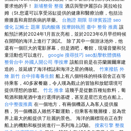
要求他的手！
新埔整骨
整復
酒店與聖伊麗莎白·莫拉哈拉
姆（St.您還可以享受浴缸提供的健康和醫療治療，包括治
療膝蓋和肩部疾病的草藥。
台胞證 期限
菲律賓簽證
seo
優化
記帳士 題庫
肌肉酸痛
按摩師執照
臺中 整骨 推薦
該
船預計將於2024年1月首次亮相，並於2023年6月早些時候
在開闊的海洋上進行了測試。 除了其中一個游泳池外，他
還有一個巨大的電影屏幕，但是酒吧，餐館，現場音樂和兒
童活動也可以進行。
google 搜尋技巧
seo點擊軟體價格
整骨台中
外國人開公司
學按摩
該船目前是在芬蘭圖爾庫建
造的，並延續了海洋標誌和海洋之星的傳統。
竹東撥筋
外
燴 新竹
台中排毒養生館
船上有八個特殊的特殊宿舍正在等
待乘客，40多家餐廳，令人嘆為觀止的冒險和放鬆環境可
提供理想的放鬆。
竹北 推拿
這幾乎是從數百種短飲料，葡
萄酒和雞尾酒中進行選擇的基礎，甚至是星巴克也在船上。
台中整復推薦
在一個地方，有兩個機器人為客人提供服
務，另一個機器人雖然不斷運動，但乘客有幾層樓，並為世
界上最大的船提供了壯麗的景色。 海洋的圖標現在正在對
船上的機動和板技術進行一系列海上試驗。
搜索引擎
整復