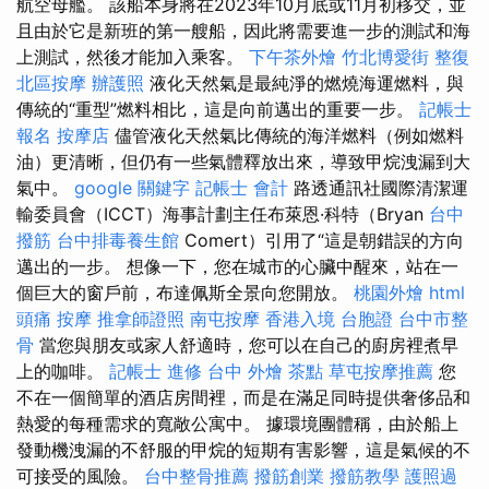
航空母艦。 該船本身將在2023年10月底或11月初移交，並
且由於它是新班的第一艘船，因此將需要進一步的測試和海
上測試，然後才能加入乘客。
下午茶外燴
竹北博愛街 整復
北區按摩
辦護照
液化天然氣是最純淨的燃燒海運燃料，與
傳統的“重型”燃料相比，這是向前邁出的重要一步。
記帳士
報名
按摩店
儘管液化天然氣比傳統的海洋燃料（例如燃料
油）更清晰，但仍有一些氣體釋放出來，導致甲烷洩漏到大
氣中。
google 關鍵字
記帳士 會計
路透通訊社國際清潔運
輸委員會（ICCT）海事計劃主任布萊恩·科特（Bryan
台中
撥筋
台中排毒養生館
Comert）引用了“這是朝錯誤的方向
邁出的一步。 想像一下，您在城市的心臟中醒來，站在一
個巨大的窗戶前，布達佩斯全景向您開放。
桃園外燴
html
頭痛 按摩
推拿師證照
南屯按摩
香港入境 台胞證
台中市整
骨
當您與朋友或家人舒適時，您可以在自己的廚房裡煮早
上的咖啡。
記帳士 進修
台中 外燴 茶點
草屯按摩推薦
您
不在一個簡單的酒店房間裡，而是在滿足同時提供奢侈品和
熱愛的每種需求的寬敞公寓中。 據環境團體稱，由於船上
發動機洩漏的不舒服的甲烷的短期有害影響，這是氣候的不
可接受的風險。
台中整骨推薦
撥筋創業
撥筋教學
護照過