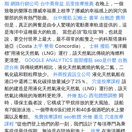
期
網路行銷公司
台中喬骨盆
后里按摩推薦
在晚上，一個
致敬的樂隊在挪威幸福賽上校準了挪威的幸福感上的洞穴俱
樂部的所有熱門歌曲。
台中撥筋
記帳士 書單
台胞證 費用
但是，真正的興奮是由令人驚嘆的電動賽車軌道提供的，這
是海洋中這種最大的軌道。 當您必須“取垃圾”時，也就是
說，要交付世界上最大，最不尋常的船隻之一的科斯塔康科
迪亞（Costa
太平 整骨
Concordia）。
士林 撥筋
“海洋圖
標”用液化天然氣（LNG）運行，該天然氣比傳統的海燃料
更清楚。
GOOGLE ANALYTICS
面部撥筋
seo是什麼
台胞
證台南
與傳統燃料相比，液化天然氣燃燒的氧化二氮，二
氧化硫和顆粒釋放少。
外商投資設立公司
液化天然氣船在
港口中還將二氧化碳排放量減少了25％。
穴道按摩課程
該
船的建造是用液化天然氣液化天然氣（LNG）運行的，該天
然氣比傳統的海燃料更乾淨。
外燴 點心
西屯體態調整
同
時，環保主義者說，它構成了甲烷排放的更大風險。 該船
有7個游泳池，一個帶有6張幻燈片和40多個酒吧的水上樂
園以及餐館。
免費按摩課程
seo軟體
外燴 臺北
穴道按摩
課程
“從他們登上他們的那一刻，我們設計了每項專門為乘
客提供最佳假期，無論是在陸地和海上。
按摩
在海洋圖標