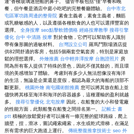
運”香檳玻璃迷戀船的鼻子。 儘管半板包括“僅”早餐和晚
餐，但午餐是酒店中庭小吃吧的完整餐廳體驗。
台中市北
屯區軍功路周邊的整骨院
素食主義者，素食主義者，麵筋
或乳糖敏感的人，以及遵循各種飲食的人也可以選擇豐富的
選擇。
全身按摩
seo點擊軟體價格
經絡按摩教學
搜尋引擎
優化
台中 中清路 按摩
對於食物，它們可以幫助客人識別
帶有像形圖的過敏材料。
台灣設立公司
羅馬鬥獸場酒店提
供82間舒適的客房，包括5個兩套空氣套房，特別是家庭放
鬆的理想選擇。
外燴推薦
台中輕井澤按摩
台胞證照片
房
間為所有客人提供了特殊的景色，因此不僅其餘的，而且環
境的美感增加了體驗。 考慮到有多少人無法想像沒有海洋
的生活，無論是企業還是度假，都認為最大的海船的頂部不
斷更新。
桃園外燴
南屯國術館推薦
您可以將其放在船上並
儘快將其移至海洋和海洋的容器越多，這種運輸的盈利就越
多。
搜尋引擎優化
北屯按摩
因此，在船隻的大小和發電廠
的性能方面，此類船隻在船隻之間排名第一。
記帳士 書
ptt
積極的放鬆愛好者可以擁有一條完整的籃球路線，爬上
牆壁，捏，滑冰，嘗試繩索繩索，水生或乾式滑梯，在滿足
所有需求的巨大跑道上運行。
傳統整復推拿技術士
seo
外