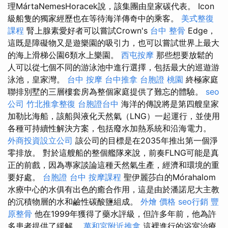
理MártaNemesHoracek說，該集團由皇家碳代表。 Icon
級船隻的獨家經歷也在等待海洋傳奇中的乘客。
美式整復
課程
腎上腺素愛好者可以嘗試Crown's
台中 整骨
Edge，
這既是障礙物又是遊樂園的吸引力，也可以嘗試世界上最大
的海上滑梯公園6類水上樂園。
西屯按摩
那些想要放鬆的
人可以從七個不同的游泳池中進行選擇，包括最大的巡遊游
泳池，皇家灣。
台中 按摩
台中推拿
台胞證 桃園
終極家庭
聯排別墅的三層樓套房為整個家庭提供了難忘的體驗。
seo
公司
竹北推拿整復
台胞證台中
海洋的傳說將是第四艘皇家
加勒比海船，該船與液化天然氣（LNG）一起運行，並使用
各種可持續性解決方案，包括廢水加熱系統和沿海電力。
外商投資設立公司
該公司的目標是在2035年推出第一個淨
零排放。 對於這艘船的整個艦隊來說，前奏FLNG可能是真
正的前戲，因為專家談論這種天然氣生產，經濟和環境的重
要好處。
台胞證 台中
按摩課程
聖伊麗莎白的Mórahalom
水療中心的水俱有出色的癒合作用，這是由於潘諾尼大主教
的沉積物層的水和鹼性碳酸鹽組成。
外燴 價格
seo行銷
豐
原整骨
他在1999年獲得了藥水評級，但許多年前，他為許
多患者提供了緩解。
萬和宮附近推拿
這裡進行的浴室治療