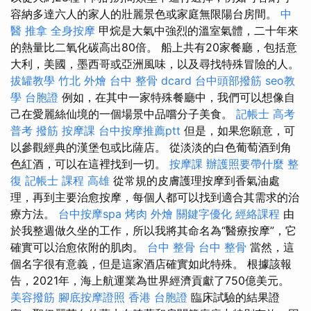
容納多達六人的家人的壯麗景色或家庭無限陽台房間。
中
醫 推拿
全身按摩
甲烷是大氣中強烈的溫室氣體，二十年來
的熱量比二氧化碳高出80倍。 船上共有20家餐廳，包括意
大利，美國，墨西哥或亞洲風味，以及尋找特殊冒險的人。
拔罐教學
竹北 外燴
台中 整骨 dcard
台中頭部撥筋
seo教
學
台胞證
例如，在其中一家特殊餐廳中，我們可以想像自
己在愛麗絲仙境的一個場景中品嚐分子美食。
記帳士 高考
普考
撥筋
按摩課
台中按摩推薦ptt
但是，如果您願意，可
以參觀經典的漢堡包或比薩店。 從淡淡的白色葡萄酒到角
色紅酒，可以在這裡找到一切。
按摩課
辦護照要帶什麼
整
復
記帳士 課程 高雄
從常規的皮膚護理按摩到香氣油處
理，再到主要治愈按摩，每個人都可以找到適合其需求的治
療方法。
台中按摩spa
烤肉 外燴
關鍵字優化
經絡課程
由
於我整週做久坐的工作，所以我將其命名為“醫療按摩”，它
確實可以治愈依附的肌肉。
台中 整骨
台中 整骨
當然，這
個名字很有意義，但是這家酒店確實如此特殊。 根據該報
告，2021年，海上航運業為世界經濟貢獻了750億美元。
美容撥筋
腳底按摩證照
香港 台胞證
臨床試驗的結果證