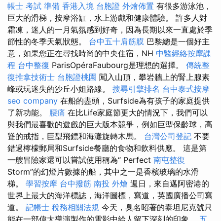
帳士 考試 準備
香港入境 台胞證
外燴佈置
有很多游泳池，
巨大的滑梯，按摩浴缸，水上游戲和健康體驗。 許多人對
霜凍，迷人的一月氣氛感到好奇，因為長期以來一直處於季
節性的冬季天氣狀態。
台中五十肩筋膜
巴黎總是一個好主
意，如果您正在尋找時尚的中央住宿，NH
中醫經絡按摩課
程
台中整復
ParisOpéraFaubourg是理想的選擇。
傳統整
復推拿技術士
台胞證桃園
闖入山頂，攀岩牆上的腎上腺素
峰或玩迷失的沙丘小姐路線。
搜尋引擎排名
台中泰式按摩
seo company
在船的盡頭，Surfside為有孩子的家庭提供
了新功能。
腰痛
在比Life家庭節更大的情況下，我們可以
與我們最喜歡的遊戲的巨大版本競爭，例如巨型保齡球，高
聳的戒指，巨型飛鏢和海灘旋轉木馬。
台灣公司登記
不要
錯過檸檬郵局和Surfside餐廳的食物和飲料供應。 這是第
一艘冒險家還可以嘗試使用稱為“ Perfect
南屯整復
Storm”的幻燈片數據的船，其中之一是香檳玻璃的水滑
梯。
學習按摩
台中撥筋
南投 外燴
週日，來自邁阿密港的
世界上最大的海洋標誌，海洋圖標，寫道，英國廣播公司寫
道。
記帳士 稅務相關法規
今天，臭名昭著的泰坦尼克號只
能在一部偉大導演製作的電影中給人留下深刻的印象。
五