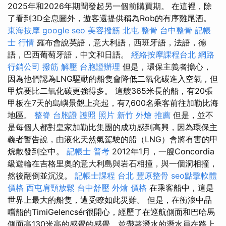
2025年和2026年期間發起另一個前購買期。 在這裡，除
了看到3D全息圖外，遊客還提供稱為Rob的有序雞尾酒。
東海按摩
google seo
美容撥筋
北屯 整骨
台中整骨
記帳
士 行情
羅布會說英語，意大利語，西班牙語，法語，德
語，巴西葡萄牙語，中文和日語。
經絡按摩課程台北
網路
行銷公司
撥筋 解壓
台胞證辦理
但是，環保主義者擔心，
因為他們認為LNG驅動的船隻會降低二氧化碳進入空氣，但
甲烷要比二氧化碳更強得多。 這艘365米長的船，有20張
甲板在7天的島嶼景觀上亮起，有7,600名乘客前往加勒比海
地區。
整脊
台胞證 護照 照片
新竹 外燴 推薦
但是，並不
是每個人都對皇家加勒比集團的成功感到高興，因為環保主
義者警告說，由液化天然氣駕駛的船（LNG）會將有害的甲
烷散發到空中。
記帳士 普考
2012年1月，一艘Concordia
級遊輪在吉格里奧的意大利島與岩石相撞，與一個洞相撞，
然後翻倒並沉沒。
記帳士課程 台北
豐原整骨
seo點擊軟體
價格
西屯肩頸放鬆
台中舒壓
外燴 價格
在乘客船中，這是
世界上最大的船隻，遭受瞭如此災難。 但是，在衝浪中品
嚐船的TimiGelencsér很開心，經歷了在巡航側面和巴哈馬
側面高130米高的感覺的感覺，並帶著潛水的潛水員在路上