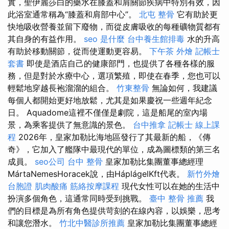
實，聖伊麗莎白的藥水在膝蓋和肩關節疾病中特別有效，因
此浴室通常稱為“膝蓋和肩部中心”。
北屯 整骨
它有助於更​​
快地吸收營養並留下廢物，而從皮膚吸收的每種礦物質都有
其自身的有益作用。
seo 是什麼
台中養生館排毒
水的升高
有助於移動關節，從而使運動更容易。
下午茶 外燴
記帳士
套書
即使是酒店自己的健康部門，也提供了各種各樣的服
務，但是對於水療中心，選項繁殖，即使在春季，您也可以
輕鬆地穿越長袍溜溜的組合。
竹東整骨
無論如何，我建議
每個人都開始更好地放鬆，尤其是如果慶祝一些週年紀念
日。 Aquadome這裡不僅僅是劇院，這是船尾的室內場
景，為乘客提供了無意識的景色。
台中推拿
記帳士 線上課
程
2026年，皇家加勒比海地區發行了其最新的船，《傳
奇》，它加入了艦隊中最現代的單位，成為圖標類的第三名
成員。
seo公司
台中 整骨
皇家加勒比集團董事總經理
MártaNemesHoracek說，由HáplágelKft代表。
新竹外燴
台胞證
肌肉酸痛
筋絡按摩課程
現代女性可以在她的生活中
扮演多個角色，這通常同時受到挑戰。
臺中 整骨 推薦
我
們的目標是為所有角色提供苛刻的在線內容，以娛樂，思考
和讓您潛水。
竹北中醫診所推薦
皇家加勒比集團董事總經