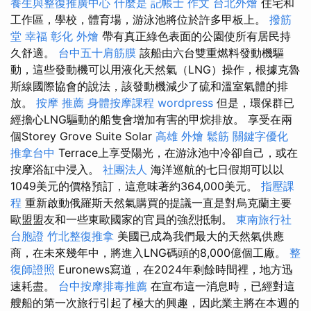
養生與整復推廣中心
什麼是
記帳士 作文
台北外燴
住宅和
工作區，學校，體育場，游泳池將位於許多甲板上。
撥筋
堂 幸福
彰化 外燴
帶有真正綠色表面的公園使所有居民持
久舒適。
台中五十肩筋膜
該船由六台雙重燃料發動機驅
動，這些發動機可以用液化天然氣（LNG）操作，根據克魯
斯線國際協會的說法，該發動機減少了硫和溫室氣體的排
放。
按摩 推薦
身體按摩課程
wordpress
但是，環保群已
經擔心LNG驅動的船隻會增加有害的甲烷排放。 享受在兩
個Storey Grove Suite Solar
高雄 外燴
鬆筋
關鍵字優化
推拿台中
Terrace上享受陽光，在游泳池中冷卻自己，或在
按摩浴缸中浸入。
社團法人
海洋巡航的七日假期可以以
1049美元的價格預訂，這意味著約364,000美元。
指壓課
程
重新啟動俄羅斯天然氣購買的提議一直是對烏克蘭主要
歐盟盟友和一些東歐國家的官員的強烈抵制。
東南旅行社
台胞證
竹北整復推拿
美國已成為我們最大的天然氣供應
商，在未來幾年中，將進入LNG碼頭的8,000億個工廠。
整
復師證照
Euronews寫道，在2024年剩餘時間裡，地方迅
速耗盡。
台中按摩排毒推薦
在宣布這一消息時，已經對這
艘船的第一次旅行引起了極大的興趣，因此業主將在本週的