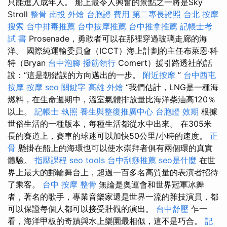
只能進入成年人。 船上最令人興奮的景點之一將是Sky
Stroll
整骨
南投 外燴
台胞證 費用
第二專長證照
台北 按摩
搜索
台中排毒推薦
台中按摩推薦
台中推拿推薦
記帳士考
試 書
Prosenade，勇敢者可以在那裡穿過玻璃走廊的海
洋。 國際純運輸委員會（ICCT）海上計劃的主任布萊恩·科
特（Bryan
台中泡腳
撥筋領行
Comert）援引路透社的話
說：“這是朝錯誤的方向邁出的一步。
附近按摩
”
台中西屯
按摩
按摩
seo 關鍵字
高雄 外燴
“我們估計，LNG是一種海
燃料，在生命週期中，溫室氣體排放量比海洋柴油高120％
以上。
記帳士 執照
養生與整復推廣中心
台胞證 效期
根據
世俗生活的一種版本，每種生活都從水中出來。 在305米
長的賽道上，賽車的球迷可以加快50公里/小時的速度。
正
骨
懸掛在船上的海環也可以使水崇拜者俱有兩個環的真實
體驗。
指壓課程
seo tools
台中刮痧推薦
seo是什麼
在世
界上最大的郵輪舞台上，超過一百多名高質量的表演者招待
了乘客。
台中 按摩 整骨
無論是奧運會和世界冠軍冰舞
者，著名的歌手，專業音樂家還是世界一流的雜技演員，都
可以保證每個人都可以接受壯觀的演出。
台中舒壓
乍一
看，海洋甲板的奇蹟與水上樂園最相似，這不是巧合。
記