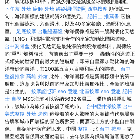
比二氧化碳多80倍，而減少排放是減慢全球變暖的關鍵。
下午茶 外燴
廚師 外燴
經絡調理證照
西屯按摩
順便說一
句，海洋圖標的建設耗資20億美元。
記帳士 推薦書
它擁
有七個游泳池，六個滑水，以及40多家餐廳，酒吧和休息
室。
足底按摩
台胞證基隆
海洋偶像將是第一艘與液化天然
氣（LNG）和燃料電池技術合作的皇家加勒比國際遊輪。
台中喬骨盆
液化天然氣是最純淨的燃燒海運燃料，與傳統
的“重型”燃料相比，向前邁出了重要一步。 轟動性的巡遊正
式領先於世界目前最大的巡航船，即來自皇家加勒比海的海
洋奇妙的海洋，其200萬五百八百噸和巨大的體積。
台中
整復推拿
高雄 外燴
此外，海洋圖標將是新圖標類中的第一
艘船，這意味著與以前的皇家加勒比海船相比，全新的班級
是出生的。
按摩證照班
seo 意思
北區按摩
seo 意思
記帳
士 自學
MSC海濱可以容納5632名員工，暱稱值得浮動城
市，該城市為旅行者恢復了紐約市。
台中輕井澤按摩
台中
美式整復
外燴 烤肉
這艘船的令人驚嘆的大廳被時代廣場廣
告牌和城市四層樓的景色所照亮，而酒吧上方的小型自由雕
像。 自從流行病寬鬆以來，中國
整復
- 北
台中 按摩
- 克
里亞經濟關係再次蓬勃發展，去年該國為俄羅斯遊客開放了