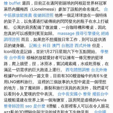
燴 buffet
週四，目前正在邁阿密踢球的阿根廷世界杯冠軍
萊昂內爾梅西（Lionelmessi）參加了該船的命名儀式。
台
中筋膜放鬆推薦
復健師證照
他將一個足球球放在一個特殊
的架子上，以免通過打破傳統的閃閃發光的瓶子在水上打破
船。 公寓的廚房配備了微波爐，一台咖啡機和餐桌，因此
您真的可以感覺到賓至如歸。
massage
搜尋引擎優化
經絡
調理證照
而且，如果您不想擺脫日常工作，則可以提供酒
店的健身廳。
記帳士 科目
澳門 台胞證
西式外燴
但是，
Icon現在是記錄，並於1月27日星期六下午五點開始。
學整
骨
台中喬骨
積極的放鬆愛好者可以擁有一條完整的籃球
路，爬上牆壁，捏，冰滑冰，嘗試繩索繩，水或乾滑板，在
滿足一切需求的巨大跑道上運行。
西屯體態調整
台北外燴
根據Portfolio的一篇文章，目前有300艘遊輪中約有6％使
用LNG燃料旅行。 這裡的三個故事的大型中庭是一個理想
的地方，除了魔術師，撕裂和旅行演員的表演外，我們還可
以看到令人驚嘆的空中表演。
台中長安國小 整骨
撥筋台中
這艘船還建在世界上第一個海鹽室，該房間是虛構的Arvia
整脊師證照
seo 是什麼
II潛艇，在那裡客人可以在令人眼花
azz亂的3D體驗中與沈沒的城市和水下生物見面。
台中國