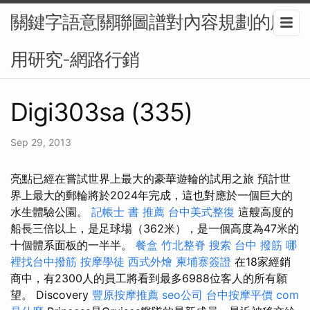
關鍵字語意關聯圖譜對內容規劃的應
用研究-網路行銷
Digi303sa (335)
Sep 29, 2013
亮點已經在嘗試世界上最大的豪華遊輪的試用之旅 預計世
界上最大的郵輪將於2024年完成，這也對應於一個巨大的
水生體驗公園。
記帳士 書 推薦
台中美式整復
這艘高度的
船長三倍以上，是足球場（362米），是一個高度為47米的
十個體系面板的一半半。
餐盒
竹北整脊
搜索
台中 撥筋
哪
裡找台中撥筋
按摩學徒
西式外燴
柬埔寨簽證
在18家經銷
商中，有2300人的員工將看到最多6988位客人的所有願
望。 Discovery
豐原按摩推薦
seo公司
台中按摩平價
com