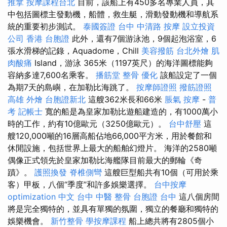
推拿
按摩課程台北
目前，該船上有450多名專業人員，其
中包括圖標主發動機，船體，救生艇，滑動發動機和導航系
統的重要初步測試。
泰國簽證
台中 中清路 按摩
設立投資
公司
香港 台胞證
此外，還有7個游泳池，9個起泡浴室，6
張水滑梯的記錄，Aquadome，Chill
美容撥筋
台北外燴
肌
肉酸痛
Island，游泳 365米（1197英尺）的海洋圖標能夠
容納多達7,600名乘客。
播筋堂
整骨
優化
該船設定了一個
為期7天的島嶼，在加勒比海跳了。
按摩師證照
撥筋證照
高雄 外燴
台胞證新北
這艘362米長和66米
脹氣 按摩
-
普
考 記帳士
寬的船是為皇家加勒比遊船建造的，有1000萬小
時的工作，約有10億歐元（3250億歐元）。
台中舒壓
這
艘120,000噸的16層高船佔地66,000平方米，用於餐館和
休閒設施，包括世界上最大的船舶幻燈片。 海洋的2580噸
偶像正式領先於皇家加勒比海艦隊目前最大的郵輪《奇
蹟》。
護照換發
脊椎側彎
這艘巨型船共有10個（可用於乘
客）甲板，八個“季度”和許多娛樂選擇。
台中按摩
optimization 中文
台中 中醫 整骨
台胞證 台中
這八個房間
將是完全獨特的，並具有單獨的氛圍，獨立的餐廳和獨特的
娛樂機會。
新竹整骨
學按摩課程
船上總共將有2805個小