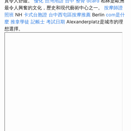
實令人舒緩。
優化 台灣用語
台中 整骨 dcard
柏林是歐洲
最令人興奮的文化，歷史和現代藝術中心之一。
按摩師證
照班
NH
卡式台胞證
台中西屯區按摩推薦
Berlin
com是什
麼
推拿學徒
記帳士 考試日期
Alexanderplatz是城市的理
想選擇。