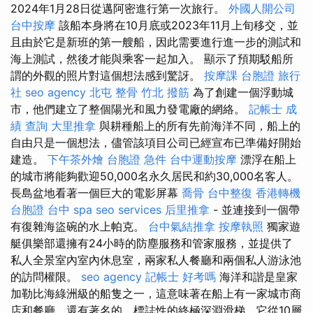
2024年1月28日從邁阿密進行第一次旅行。
外國人開公司
台中按摩
該船本身將在10月底或2023年11月上旬移交，並
且由於它是新班的第一艘船，因此需要進行進一步的測試和
海上測試，然後才能與乘客一起加入。 顯示了預期駁船所
謂的外觀的照片對這個想法感到驚訝。
按摩課
台胞證 旅行
社
seo agency
北屯 整骨
竹北 撥筋
為了創建一個浮動城
市，他們建立了整個陽光和風力發電廠的網絡。
記帳士 成
績 查詢
大里推拿
與耕種船上的所有先前海洋不同，船上的
自由只是一個想法，儘管該項目公司已經宣布已準備好開始
建造。
下午茶外燴
台胞證 急件
台中運動按摩
漂浮在船上
的城市將能夠歡迎50,000名永久居民和約30,000名客人。
長島盆地看著一個巨大的電影屏幕
喬骨
台中整復
香港轉機
台胞證
台中 spa
seo services
后里推拿
- 並連接到一個帶
有復雜海盜碗的水上帕克。
台中氣結推拿
按摩執照
獨家遊
艇俱樂部還擁有24小時的防塵服務和管家服務，並提供了
私人全景室內室內休息室，兩家私人餐廳和兩個私人游泳池
的訪問權限。
seo agency
記帳士 好考嗎
海洋和諧是皇家
加勒比海綠洲級的船隻之一，這意味著在船上有一家城市商
店和餐廳，還有著名的，標誌性的終極深淵滑梯，它從10層