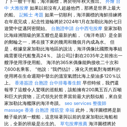
了下一艘千千船，海洋圖標，將於明年秋天推出。
外燴 台
中
大雅按摩
如果以前沒有人超越他們，那將是世界上最大
的船。
記帳士 考題
如果一切順利，海洋圖標的海鮮排練將
在年底完成，紀念性遊輪將於2024年1月在加勒比海的七日
遊覽中從邁阿密開始。
台胞證申請
台中西屯按摩
皇家加勒
比海綠洲階級的第五艘也是最新的船，《海洋奇蹟》是全新
的郵輪之一，將在接下來的幾周和幾個月內成為水。 但
是，根據皇家加勒比海地區的說法，海洋偶像比國際海事組
織需要現代船隻高24％。 該公司計劃在2035年之前推出一
艘淨使用淨使用船。 海洋的365米偶像能夠接收二十次和
7,600名乘客。 ”他說：“我們估計，液化天然氣對海燃料的
使用將在生命週期中發出的溫室氣體比海上柴油多120％以
上。
香港簽證 台胞證
台中排毒養生館
早些時候，我們還
報導了這艘令人驚嘆的巡航船，該船擁有200萬五百八百噸
和巨大的貨物，正式領先於世界當前最大的類似船，來自皇
家加勒比海艦隊的海洋奇蹟。
seo services
整復師
massage
香港 台胞證
撥筋堂 幸福
此外，海洋圖標將是新
離子級的第一艘船，這意味著與以前的皇家加勒比海船相
比，全新的班級是出生的。
草屯按摩推薦
海洋圖標將於