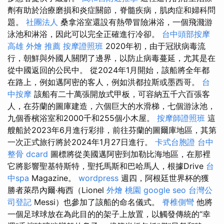
劑有助於治療磨損和炎症關節，脊髓疾病，肌肉症和婦科問
題。
社團法人
桑拿浴室還設有熱帶冒險淋浴，一個飛濺游
泳池和淋浴，因此可以完全正確進行冷卻。
台中頭部按摩
高雄 外燴 推薦
按摩證照班
2020年初，由于冠狀病毒流
行，朝鮮與外國人關閉了邊界，以防止病毒蔓延，尤其是在
從中國返回的公民中。 從2024年1月開始，該船將全年都
在路上，例如邁阿密的客人，例如洪都拉斯或墨西哥。
台
中按摩
該船有二十萬張開放式甲板，可容納五千六百張客
人，在芬蘭的圖庫建造，六個巨大的水滑梯，七個游泳池，
九個香檳浴室和2000千和255個小木屋。
按摩師證照班
這
艘船於2023年6月進行彩排，前往芬蘭的圖爾庫地區，其第
一次正式旅行將於2024年1月27日進行。
卡式台胞證
台中
整骨 dcard
圖標將從美國邁阿密到加勒比海地區，在那裡
它將影響聖基特斯特，聖托馬斯和巴哈馬人，根據Drive
台
中spa
Magazine。
wordpress
週四，阿根廷世界杯的獲
勝者萊昂內爾·梅西（Lionel
外燴 桃園
google seo
台灣公
司登記
Messi）也參加了該船的命名儀式。
脊椎側彎
他將
一個足球球放在為此目的的架子上放置，以觸發傳統的“幸