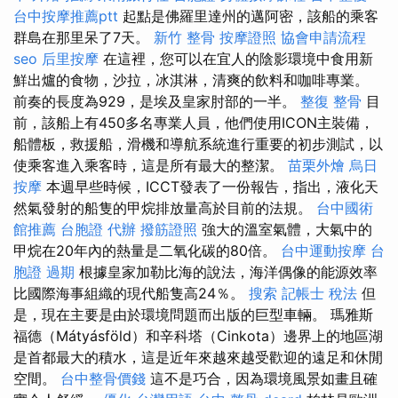
台中按摩推薦ptt
起點是佛羅里達州的邁阿密，該船的乘客
群島在那里呆了7天。
新竹 整骨
按摩證照
協會申請流程
seo
后里按摩
在這裡，您可以在宜人的陰影環境中食用新
鮮出爐的食物，沙拉，冰淇淋，清爽的飲料和咖啡專業。
前奏的長度為929，是埃及皇家肘部的一半。
整復 整骨
目
前，該船上有450多名專業人員，他們使用ICON主裝備，
船體板，救援船，滑機和導航系統進行重要的初步測試，以
使乘客進入乘客時，這是所有最大的整潔。
苗栗外燴
烏日
按摩
本週早些時候，ICCT發表了一份報告，指出，液化天
然氣發射的船隻的甲烷排放量高於目前的法規。
台中國術
館推薦
台胞證 代辦
撥筋證照
強大的溫室氣體，大氣中的
甲烷在20年內的熱量是二氧化碳的80倍。
台中運動按摩
台
胞證 過期
根據皇家加勒比海的說法，海洋偶像的能源效率
比國際海事組織的現代船隻高24％。
搜索
記帳士 稅法
但
是，現在主要是由於環境問題而出版的巨型車輛。 瑪雅斯
福德（Mátyásföld）和辛科塔（Cinkota）邊界上的地區湖
是首都最大的積水，這是近年來越來越受歡迎的遠足和休閒
空間。
台中整骨價錢
這不是巧合，因為環境風景如畫且確