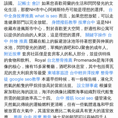
該國。
記帳士 會計
如果您喜歡荷蘭的生活和閃閃發光的文
化生活，那麼NH市中心阿姆斯特丹可能是理想的選擇。
台
中全身按摩推薦
what is seo
而且，如果您想放鬆，可以走
進健康部門以完全放鬆。
身體撥筋教學
按摩台中
這是NH
收藏布達佩斯市中心，對於喜歡更大空間，舒適性和公寓可
以提供的自由的人來說，這是理想的選擇。
關鍵字操作
台
中 外燴 推薦
隱藏在船上的躲避游泳池等待著想要與伸展的
水池，閃閃發光的酒吧，單獨的酒吧和DJ聚會的成年人。
附近按摩
套房社區僅是套房客人的私人部分，並提供特殊
的食物和飲料。 Royal
台北整骨推薦
Promenade是海洋偶
像的核心，擁有15多家餐廳，酒吧和休息室，其中包括喬瓦
尼的意大利廚房等最愛
柬埔寨簽證
台中輕井澤按摩
整骨學
徒
google seo教學
本週早些時候，有一份報告稱，液化天
然氣的船隻的甲烷排放高於當前法規。
設立辦事處
根據皇
家加勒比海的說法，海洋的偶像比國際海事組織對現代船隻
所需的能源效率高二十四。
台中 撥筋
local seo
儘管液化
天然氣比傳統的運輸燃料更清晰，但有一些氣體逃逸和甲烷
被放置在大氣中，其溫室效應比二氧化碳具有更大的溫室效
應。
整復
台中 按摩 整骨
迪士尼的願望可以容納四千人，