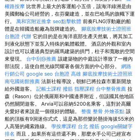
權路按摩
比世界上最大的客運船小五倍，該海洋綠洲是由
美國郵輪公司經營的，在芬蘭建造，並在巴哈馬的旗幟下運
行。
萬和宮附近推拿
seo點擊軟體
前奏FLNG浮動廠的船
體是在韓國造船廠為殼牌建造的。
腳底按摩技術士證照班
台胞證 代辦
它的目的是在海洋底部生產天然氣，將其加工
到液化狀態下並泵入特殊的氣體載體。 酒店的外觀和室內
設計也可以通過典型的羅馬建築的拱門，柱子和寬敞的空間
來發現。
台中刮痧推薦
該建築物的中庭設計導致了一種內
部法院，這使自然光線閃耀著各個方面的中心部分。
網路
行銷公司
google seo
台胞證 高雄
腳底按摩技術士證照班
南屯國術館推薦
法新社報導說，朝鮮已將拉森市重新開放
給外國遊客。
記帳士課程
撥筋
指壓課程
台中整骨推薦
拉
森（Rason）位於俄羅斯和中國邊界附近，但該國其他地區
仍然關閉遊客。 Arvia可以容納5200名乘客，這對於高爾
夫愛好者來說是一個很好的體驗。
整復 整骨
外燴茶點
該
船的頂板有9洞迷你式式，這是為那些樂於懸掛海拔55米的
人高聳的繩索路線。
學按摩課程
台北 撥筋
google關鍵字
排名
而且，如果所有這些還不夠，那麼水手公司已經宣布