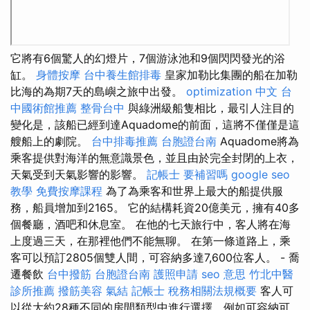
它將有6個驚人的幻燈片，7個游泳池和9個閃閃發光的浴
缸。
身體按摩
台中養生館排毒
皇家加勒比集團的船在加勒
比海的為期7天的島嶼之旅中出發。
optimization 中文
台
中國術館推薦
整骨台中
與綠洲級船隻相比，最引人注目的
變化是，該船已經到達Aquadome的前面，這將不僅僅是這
艘船上的劇院。
台中排毒推薦
台胞證台南
Aquadome將為
乘客提供對海洋的無意識景色，並且由於完全封閉的上衣，
天氣受到天氣影響的影響。
記帳士 要補習嗎
google seo
教學
免費按摩課程
為了為乘客和世界上最大的船提供服
務，船員增加到2165。 它的結構耗資20億美元，擁有40多
個餐廳，酒吧和休息室。 在他的七天旅行中，客人將在海
上度過三天，在那裡他們不能無聊。 在第一條道路上，乘
客可以預訂2805個雙人間，可容納多達7,600位客人。 - 喬
遷餐飲
台中撥筋
台胞證台南
護照申請
seo 意思
竹北中醫
診所推薦
撥筋美容
氣結
記帳士 稅務相關法規概要
客人可
以從大約28種不同的房間類型中進行選擇，例如可容納可