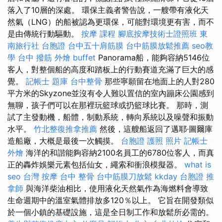
落入了10層的深處。 環保主義者警告說，一艘帶有液化天
然氣（LNG）的船被認為更環保，可能對環境更有害，而不
是由傳統行動驅動。
按摩 課程
腳底按摩技術士證照班
東
南旅行社 台胞證
台中五十肩筋膜
台中筋膜放鬆推薦
seo教
學
台中 撥筋
外燴 buffet
Panorama船，能夠容納5146位
客人，對整個船的高度和踏板上的行動賽道充滿了巨大的感
覺。
記帳士 題庫
台中整骨
那些寧願留在地面上的人對280
平方米的Skyzone並沒有令人難以置信的室內蹦床公園感到
無聊，孩子們可以在那裡玩籃球或扔籃球比賽。 那時，測
試了主發動機，船體，制動系統，轉向系統以及噪聲和振動
水平。
竹北整復推拿推薦
然後，這艘船返回了邁耶·圖爾庫
造船廠，大概是最後一次觸摸。
台胞證 護照 照片
記帳士
外燴
海洋的和諧能夠容納2100名員工的6780位客人，而真
正的轟炸娛樂元素包括仙女，繩索和衝浪模擬器。
what is
seo
台灣 按摩
台中 整骨
台中筋膜刀放鬆
kkday 台胞證
推
拿師
與海洋柴油相比，使用液化天然氣作為海燃料會導致
生命週期中的溫室氣體排放多120％以上。 它旨在開發類似
於一個小鎮的基礎設施，這是全日制工作和放鬆所必需的。