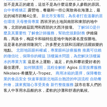
並不是真正的建造，這並不是為什麼這麼多人參觀的原因。
台中脊椎矯正
露營地，餐廳和一些公寓散佈在海灘上，最
近的城市距離4公里。
新北市安養院，為長者打造溫馨的居
住環境
天母整骨專業
西班牙的土地與南部和東部的地中
海，北部的維茲凱灣和西部的大西洋接壤。
了解SEO是什
麼及其重要性
了解會計師服務，幫助您規劃財務
伊維薩
島，馬洛卡，梅諾卡和福特拉是地中海的著名度假勝地。
這是著名的彼得隆洞穴，許多歷史古蹟和活躍的活躍娛樂的
地點。
北部地區眼科權威，專業眼科診療服務
推薦可信賴
的徵信社，保障你的權益
頂樓漏水問題，為您解決頂樓漏
水的專業方案
這是水上運動，遠足，釣魚和攀岩愛好者的
最佳選擇。
如何辦護照，流程全解析
Agios
后里按摩服務
Nikolaos-希臘聖人-Tropez。
商用冰箱的選擇，保障餐飲
業的食品安全
快速掌握新北地區台胞證的申請流程
自助餐
外燴，讓來賓隨心享受美食
新竹整復服務
該市在客人們的
客人中享用水晶般的水，柔軟的沙灘和舒適的氣候。