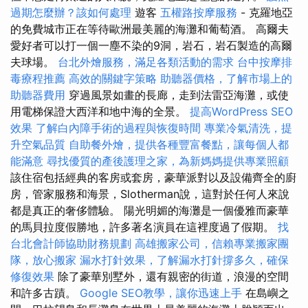
過期怎麼辦？該如何處理
遊客
五權路按摩服務
- 克羅地亞
的免費城市正在等待歐洲最美麗的海灘和葡萄酒。 高爾夫
愛好者可以打一個一塵不染的9洞，岩石，岩石製造的高爾
夫球場。
台北外燴服務，滿足各類活動的需求
台中按摩排
毒療程推薦
高效的關鍵字策略
助聽器價格，了解市場上的
助聽器費用
穿過風景如畫的長廊，走到法雷亞海灘，或使
用電梯保證大西洋和地中海的全景。
提高WordPress SEO
效果
了解白內障手術的過程與恢復時間
專業冷氣清洗，提
升空氣品質
自助餐外燴，提供各種豐富餐點，讓每個人都
能滿意
尋找優質的產後護理之家，為新媽媽提供專業照顧
該住宿包括經典的客房或套房，豪華派對以及設備齊全的廚
房，管家服務和海景，Slotherman說，這對於任何人來說
都是真正的奢侈體驗。 陽光明媚的海灘是一個優雅而豪華
的馬貝拉度假勝地，許多著名演員在這裡度過了假期。
找
台北會計師協助財務規劃
高雄搬家公司，信賴專業搬家團
隊，放心搬家
漏水打針效果，了解漏水打針撐多久，確保
修復效果
除了豪華別墅外，還有親密的街道，浪漫的空間
和許多古蹟。
Google SEO教學，讓你迅速上手
在島嶼之