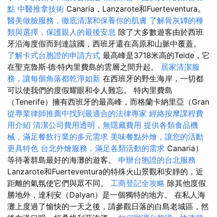
點
中醫推拿技術
Canaria，Lanzarote和Fuerteventura。
醫美做臉服務，徹底清潔和保養你的肌膚
了解骨灰罈的種
類與選擇，保護親人的最後安息
除了大多數遊客由於西班
牙沿海度假而到達該國，西班牙還在高原和山脈中覆蓋。
了解卡式台胞證的申請方式
最高峰是3718米高的Teide，它
在聖克魯斯·德·特內里費島的雲層之間升起。
居家清潔服
務，讓每個角落都乾淨如新
在西班牙的野生海岸，一切都
可以使我們的度假耀眼和令人難忘。 特內里費島
（Tenerife）擁有西班牙的最高峰，而格蘭卡納里亞（Gran
從專業律師推薦中找到最適合的法律專家
經絡按摩課程費
用介紹
清潔公司費用透明，無隱藏費用
提供各類食品機
械，滿足餐飲行業的多元需求
美味餐點外燴，讓您的活動
更具特色
台北外燴服務，滿足各類活動的需求
Canaria）
等待著群島最好的海灘的遊客。
申辦台胞證的台北服務
Lanzarote和Fuerteventura的特殊火山景觀和安靜的，近
距離的氣氛使它們與眾不同。
工商登記全攻略
除其他度假
勝地外，達利安（Dal​​yan）是一個獨特的地方。 在私人海
灘上度過了愉快的一天之後，請參觀日落的白島老城區，然