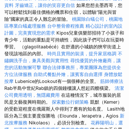
資料
牙齒矯正，讓你的笑容更自信
如果您想去墨西哥，您
可以輕鬆找到最佳價格的機票和住宿，以體驗“陽光與冒
險”國家的真正令人難忘的冒險。
桃園除白蟻公司，桃園地
區專業白蟻處理服務
台中整骨療程推薦
精心設計的室內設
計圖，完美實現您的需求
Kipos兒童俱樂部招待了小孩子和
青少年，活動的重點是可持續性，因此孩子們可以在玩耍時
學習。 （glagolitaabécé）在舒適的小城鎮的狹窄街道上
發現該地區的內部。
時尚且實用的裝潢，提升家居格調
不
鏽鋼洗手台，兼具美觀與實用性
尋找優質的外燴廠商，讓
您的活動無懈可擊
聯合法律事務所，專業團隊為您提供全
方位法律服務
自助式餐點外燴，讓賓客自由選擇
身體放鬆
按摩
Lubenice的Lookout有一個很棒的全景。
筋師傅療法
Rab半島中世紀Rab鎮的四個鐘樓讓人想起四艘橫梁。
清潔
公司費用透明，無隱藏費用
在這種情況下，城市服裝的居
民是文藝復興時期的。
探索數位行銷策略
凱默（Kemer）
的受歡迎程度在俄羅斯人中得到了應有的知名度。 Lasith地
區分為三個主要度假勝地（Elounda，Ierapetra，Agios
新
北按摩服務
Nikolaos），必須分別檢查。
花葬陽明山，選