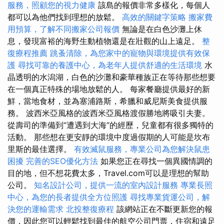
服務，照顧您的視力健康
該島的報價非常多樣化，每個人
都可以為他們找到理想的放鬆。
高效的關鍵字策略
搬家費
用預算，了解不同搬家公司報價
無論是在白色沙灘上休
息，發現富裕的海野生動植物還是在壯觀的山上遠足。
整
復療程推薦
跳蚤清除，為您家中的寵物與環境提供有效保
護
尋找可靠的養護中心，為老年人提供舒適的生活環境
水
晶透明的水潟湖，白色的沙灘和豪華種族正在等待那些想要
在一個真正特殊的場地放鬆的人。 每家餐廳提供最好的新
鮮，當地食材，並為塞浦路斯，希臘和威尼斯美食提供服
務。 波西米亞風格的波西米亞風格渡假勝地將吸引夫妻。
從壽司的準備到“遭遇到大海”的經歷，兒童都有很多獨特的
活動。 那些想在更安靜的環境中度過假期的人可能是坎布
里斯的最佳選擇。
有效滅鼠服務，專業公司為您解決鼠患
困擾
完善的SEO優化方法
如果您正在尋找一個異國情調的
目的地，但不想花費太多，Travel.com可以是理想的幫助
公司。
知名設計公司，提供一流的室內設計服務
專業長照
中心，為您的長者提供全方位照護
尋找專業貨運公司，解
決您的運輸需求
北投整復療程
該網站正在不斷更新您的報
價，因此您可以輕鬆找到最佳的航空公司門票，住宿和遠足