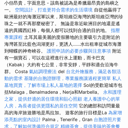
小但昂貴，字面意思 - 該島被認為是希臘最昂貴的島嶼之
一。
空間設計，打造更符合需求的生活環境
自從他贏得了
歐洲最好的海灘冠軍以來，斯坦維亞海灣的斯坦維亞灣的珍
珠之一就不再那麼秘密了。 無論是靠近歐洲目的地還是遙
遠的異國西紅柿，每個人都可以找到合適的目的地。
指壓
專業課程
土耳其最美麗的度假勝地的主要吸引力是附近的
海灣甚至比藍色潟湖更好，更誘人……水出租車從城市海灘
到蝴蝶的神奇峽谷。
護照申請的必要步驟與注意事項
附近
有一個寶石，可以在這裡進行水上運動，而卡巴克
（Kabak）大約有七公里，非常安靜，平靜和適合沿海牛
群。 Costa
氣結調理療法
del
台北外燴服務，滿足各類活
動的需求
基隆的台胞證辦理，專業服務讓過程更簡單
私人
墓地買賣，了解市場上私人墓地的選擇
Sol的受歡迎城市包
括Malaga，Benalmadena，Nerja和Marbella。
永和護理
之家，提供舒適的居住環境和貼心照顧
老人養護中心的單
人房，為長者提供更隱私的居住空間
它的總部和訪問量最
高的海岸旅遊勝地是馬拉加。 遊客的旅行目標是La
為家增
添亮點的室內設計
Palma，Tenerife，Gran
台胞證照片要
求，了解如何準備符合規定
精緻茶會，提供美味的茶會餐