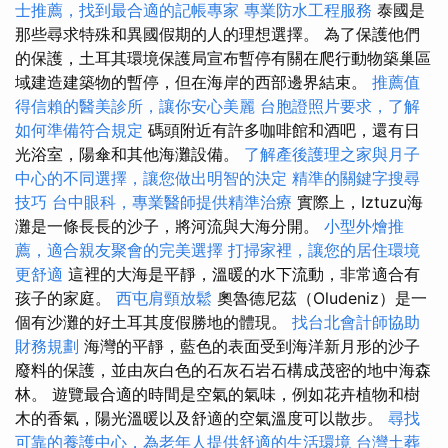
士推薦，找到最合適的記帳專家
專業防水工程服務
泰國是
那些尋求特殊和異國假期的人的理想選擇。 為了保護他們
的保護，土耳其環境保護局宣布暫停有關在爬行動物築巢區
域建造建築物的暫停，但在海岸的西部邊界結束。
推薦值
得信賴的醫美診所，讓你安心美麗
台胞證照片要求，了解
如何準備符合規定
碼頭附近有許多咖啡館和酒吧，還有日
光浴室，陽傘和其他海灘設備。
了解產後護理之家與月子
中心的不同選擇，讓您做出明智的決定
精準的關鍵字搜尋
技巧
台中眼科，專業醫師提供精準治療
實際上，Iztuzu海
灘是一條長長的沙子，將河流與大海分開。
小型外燴推
薦，適合親友聚會的完美選擇
打掃家裡，讓您的居住環境
更舒適
這裡的大海是平靜，溫暖的水下流動，非常適合有
孩子的家庭。
西屯肩頸放鬆
奧魯德尼茲（Oludeniz）是一
個有沙灘的好土耳其度假勝地的體現。
找台北會計師協助
財務規劃
海灣的平靜，藍色的表面受到海洋新月形的沙子
廢料的保護，並由灰白色的石灰石岩石構成茂密的地中海森
林。 遊覽最合適的時間是空氣的氣味，例如花卉植物和樹
木的香氣，陽光溫暖以及舒適的空氣溫度可以散步。
尋找
可靠的養護中心，為老年人提供舒適的生活環境
台灣土葬