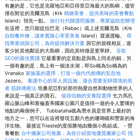
有趣的是，它也是克羅地亞和亞得里亞海最大的島嶼，儘管
僅在附近的克爾克島（Krk
精緻茶會，提供美味的茶會餐點
Island）領先一點。
旅行社代辦護照服務，專業協助您辦理
在這裡，您只能從拉巴克（Rabac）或上述克爾克島（Krk
自助餐外燴，讓來賓隨心享受美食
Island）渡過渡輪。
尋
找專業偵探公司，為你提供解決方案
與它的規模相反，遊
客少於其他鄰近的大島嶼，因此其特徵是更寧靜。
谷歌
SEO的最佳實踐
它最重要的定居點是與島上同名的銅，另
一個有趣的是，島上有一個淡水湖，即So稱為So稱為的
Vransko
家族墓的選擇，打造一個代代相傳的安息地
Jezero。
養護中心的單人房設施，適合需要安靜環境的長
者
筋師傅療法
坦桑尼亞對於那些熱愛自然和動物世界的人
來說是一個真正的寶石。
值得信賴的安養院選擇
乞力馬扎
羅山脈山峰和塞倫蓋蒂國家公園只是值得一遊的令人驚嘆的
地點的兩個例子。 Tubbataha礁為潛水員是世界上最好的
地方之一，您可以在這裡發現五顏六色的珊瑚礁和豐富的海
洋生物。 最接近Trieste的度假勝地由幾個小島組成。 - 營
養餐飲
台中搬家公司推薦，為你介紹當地優質搬家公司
找