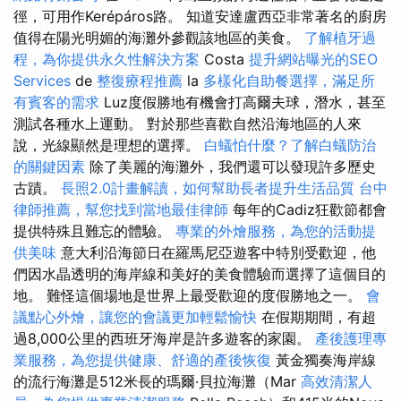
徑，可用作Kerépáros路。 知道安達盧西亞非常著名的廚房
值得在陽光明媚的海灘外參觀該地區的美食。
了解植牙過
程，為你提供永久性解決方案
Costa
提升網站曝光的SEO
Services
de
整復療程推薦
la
多樣化自助餐選擇，滿足所
有賓客的需求
Luz度假勝地有機會打高爾夫球，潛水，甚至
測試各種水上運動。 對於那些喜歡自然沿海地區的人來
說，光線顯然是理想的選擇。
白蟻怕什麼？了解白蟻防治
的關鍵因素
除了美麗的海灘外，我們還可以發現許多歷史
古蹟。
長照2.0計畫解讀，如何幫助長者提升生活品質
台中
律師推薦，幫您找到當地最佳律師
每年的Cadiz狂歡節都會
提供特殊且難忘的體驗。
專業的外燴服務，為您的活動提
供美味
意大利沿海節日在羅馬尼亞遊客中特別受歡迎，他
們因水晶透明的海岸線和美好的美食體驗而選擇了這個目的
地。 難怪這個場地是世界上最受歡迎的度假勝地之一。
會
議點心外燴，讓您的會議更加輕鬆愉快
在假期期間，有超
過8,000公里的西班牙海岸是許多遊客的家園。
產後護理專
業服務，為您提供健康、舒適的產後恢復
黃金獨奏海岸線
的流行海灘是512米長的瑪爾·貝拉海灘（Mar
高效清潔人