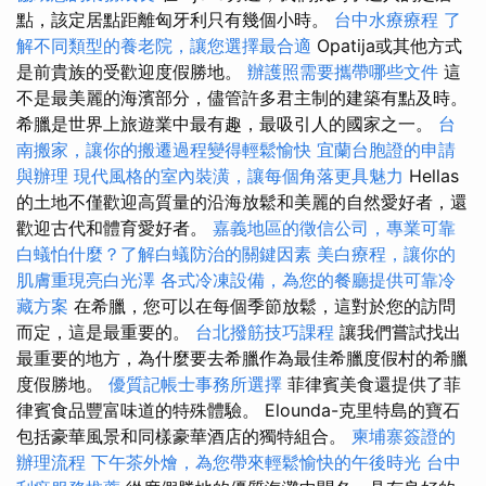
點，該定居點距離匈牙利只有幾個小時。
台中水療療程
了
解不同類型的養老院，讓您選擇最合適
Opatija或其他方式
是前貴族的受歡迎度假勝地。
辦護照需要攜帶哪些文件
這
不是最美麗的海濱部分，儘管許多君主制的建築有點及時。
希臘是世界上旅遊業中最有趣，最吸引人的國家之一。
台
南搬家，讓你的搬遷過程變得輕鬆愉快
宜蘭台胞證的申請
與辦理
現代風格的室內裝潢，讓每個角落更具魅力
Hellas
的土地不僅歡迎高質量的沿海放鬆和美麗的自然愛好者，還
歡迎古代和體育愛好者。
嘉義地區的徵信公司，專業可靠
白蟻怕什麼？了解白蟻防治的關鍵因素
美白療程，讓你的
肌膚重現亮白光澤
各式冷凍設備，為您的餐廳提供可靠冷
藏方案
在希臘，您可以在每個季節放鬆，這對於您的訪問
而定，這是最重要的。
台北撥筋技巧課程
讓我們嘗試找出
最重要的地方，為什麼要去希臘作為最佳希臘度假村的希臘
度假勝地。
優質記帳士事務所選擇
菲律賓美食還提供了菲
律賓食品豐富味道的特殊體驗。 Elounda-克里特島的寶石
包括豪華風景和同樣豪華酒店的獨特組合。
柬埔寨簽證的
辦理流程
下午茶外燴，為您帶來輕鬆愉快的午後時光
台中