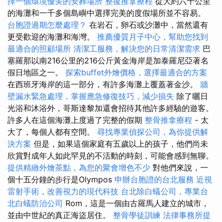
擇一個環境優美的安葬場所
整復推拿療程
從大約六千公里
的海灘和一千多個島嶼中選擇完美的度假場所並不容易。
台胞證過期怎麼處理？
在岩石，卵石或沙灘中，當然還有
更受歡迎的海灘和海灣。
推薦優質月子中心，幫助您找到
最適合的照顧場所
清潔工服務，解決您的日常清潔需求
巴
塞羅那以南216公里的216公斤黃金海岸是加泰羅尼亞著名
假日地區之一。
探索buffet外燴價格，選擇最適合的方案
在西班牙海岸的這一部分，有許多海灘上覆蓋著金沙。
牆
壁漏水緊急處理，掌握應急修復技巧，減少損失
除了曬日
光浴和沐浴外，哥斯達黎加還會招待其他許多經驗的遊客。
許多人在這個海灘上度過了完整的假期
整骨推拿療程
- 太
大了，每個人都有空間。
尋找專業偵探公司，為你提供解
決方案
但是，如果這個家庭有五歲以上的孩子，他們尚未
欣賞對成年人如此罕見的不活動的時刻，可能會感到無聊。
提供精緻外燴茶點，為您的聚會增色不少
對他們來說，一
個十五分鐘的步行是Olympos
申辦台胞證的台北服務
近視
雷射手術，改善視力的現代科技
台北除白蟻公司，專業台
北白蟻防治公司
Rom，這是一個由古羅馬人建立的城市，
並由中世紀的真正海盜居住。
整骨學徒訓練
法律事務所提