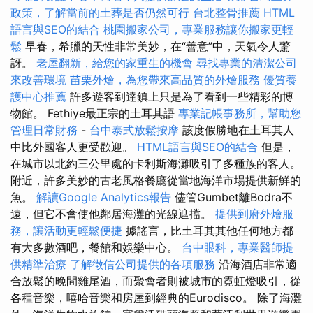
政策，了解當前的土葬是否仍然可行
台北整骨推薦
HTML
語言與SEO的結合
桃園搬家公司，專業服務讓你搬家更輕
鬆
早春，希臘的天性非常美妙，在“善意”中，天氣令人驚
訝。
老屋翻新，給您的家重生的機會
尋找專業的清潔公司
來改善環境
苗栗外燴，為您帶來高品質的外燴服務
優質養
護中心推薦
許多遊客到達鎮上只是為了看到一些精彩的博
物館。 Fethiye最正宗的土耳其語
專業記帳事務所，幫助您
管理日常財務
-
台中泰式放鬆按摩
該度假勝地在土耳其人
中比外國客人更受歡迎。
HTML語言與SEO的結合
但是，
在城市以北約三公里處的卡利斯海灘吸引了多種族的客人。
附近，許多美妙的古老風格餐廳從當地海洋市場提供新鮮的
魚。
解讀Google Analytics報告
儘管Gumbet離Bodra不
遠，但它不會使他鄰居海灘的光線遮擋。
提供到府外燴服
務，讓活動更輕鬆便捷
據謠言，比土耳其其他任何地方都
有大多數酒吧，餐館和娛樂中心。
台中眼科，專業醫師提
供精準治療
了解徵信公司提供的各項服務
沿海酒店非常適
合放鬆的晚間雞尾酒，而聚會者則被城市的霓虹燈吸引，從
各種音樂，嘻哈音樂和房屋到經典的Eurodisco。 除了海灘