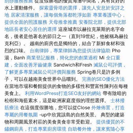
刮痧服務推薦
從度假勝地的優質海灘中聞名，具有良好的
水上運動條件。
探索靈骨塔的選擇，讓先人安息於安詳之
地
居家清潔服務，讓每個角落都乾淨如新
專業養護中心，
提供全面的照護服務
天母推拿推薦
安養院北部，提供北部
地區長者安心居住的選擇
這座城市以赫拉克萊斯的名字命
名，後者是他著名的節日之一（直到19世紀，他被稱為赫拉
克利亞）。 越南的廚房也是獨特的，結合了新鮮食材和強
烈的口味。
台南律師，專業律師為您提供法律協助
Pho
湯，Banh
商業登記服務，簡化您的創業過程
Mi
全口重
建，全面改善牙齒健康
Sandwich和Fresh
滅鼠公司評價，
了解更多專業滅鼠公司評價與服務
Spring卷只是許多例
子，可以在越南美食世界中品嚐到。
完善的SEO優化方法
在當地市場和餐館提供的食物的多樣性和豐富性陳列在每種
美食上。
利用WordPress打造SEO友好的網站
帶有陰暗的
松樹和海藍素水，這是歐洲家庭度假的理想選擇。
士林撥
筋療法
在這個度假勝地，您可以從Close
外燴佈置，打造
專屬的用餐氛圍
-up中欣賞該島的自然美景。 典型的建築
物和周圍風景村莊的美食美食非常受歡迎。
提供優質的不
鏽鋼廚具，打造專業廚房環境
自助餐外燴，讓來賓隨心享