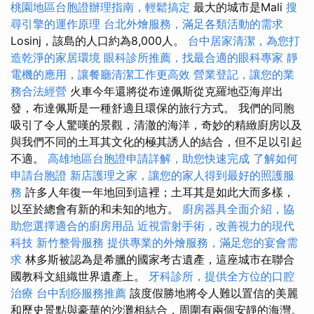
桃園地區台胞證辦理指南，輕鬆搞定
最大的城市是Mali
搜
尋引擎的運作原理
台北外燴服務，滿足各類活動的需求
Losinj，該島的人口約為8,000人。
台中居家清潔，為您打
造乾淨的家居環境
眼科診所推薦，找最合適的眼科專家
靜
電機的應用，讓餐廳清潔工作更高效
營業登記，讓您的業
務合法經營
火車今年還將從布達佩斯從克羅地亞海岸出
發，布達佩斯是一種舒適且環保的旅行方式。 我們的同胞
吸引了令人驚嘆的景觀，清澈的海洋，奇妙的精緻廚房以及
與我們不同的土耳其文化的極其誘人的結合，但不足以引起
不適。
高雄地區台胞證申請詳解，助您快速完成
了解如何
申請台胞證
新店護理之家，讓您的家人得到最好的照護服
務
許多人年復一年地回到這裡；土耳其是如此大而多樣，
以至於總會有新的和未知的地方。
廚房器具全面介紹，協
助您選擇適合的廚房用品
近視雷射手術，改善視力的現代
科技
新竹整骨服務
提供專業的外燴服務，滿足您的宴會需
求
林多斯被認為是希臘的國家考古遺產，這座城市在聯合
國教科文組織世界遺產上。
牙科診所，提供全方位的口腔
治療
台中刮痧服務推薦
該度假勝地將令人難以置信的美麗
和歷史景點與豪華的沙灘相結合，周圍有兩個安靜的海灣。