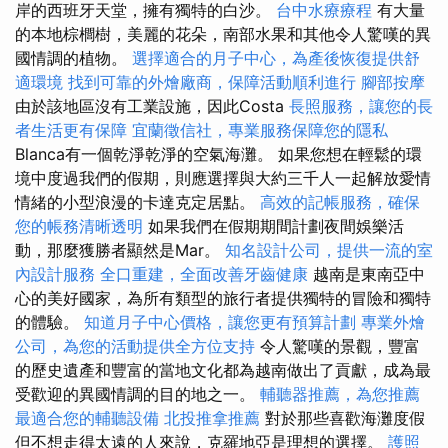
岸的西班牙天堂，擁有獨特的白沙。
台中水療療程
有大量
的本地棕櫚樹，美麗的花朵，南部水果和其他令人驚嘆的異
國情調的植物。
選擇適合的月子中心，為產後恢復提供舒
適環境
找到可靠的外燴廠商，保障活動順利進行
腳部按摩
由於該地區沒有工業設施，因此Costa
長照服務，讓您的長
者生活更有保障
宜蘭徵信社，專業服務保障您的隱私
Blanca有一個乾淨乾淨的空氣海灘。 如果您想在輕鬆的環
境中度過我們的假期，則應選擇與大約三千人一起解放愛情
情緒的小型浪漫的卡達克定居點。
高效的記帳服務，確保
您的帳務清晰透明
如果我們在假期期間計劃夜間娛樂活
動，那麼獲勝者顯然是Mar。
知名設計公司，提供一流的室
內設計服務
全口重建，全面改善牙齒健康
越南是東南亞中
心的美好國家，為所有類型的旅行者提供獨特的冒險和獨特
的體驗。
知道月子中心價格，讓您更有預算計劃
專業外燴
公司，為您的活動提供全方位支持
令人驚嘆的景觀，豐富
的歷史遺產和豐富的當地文化都為越南做出了貢獻，成為最
受歡迎的異國情調的目的地之一。
輔聽器推薦，為您推薦
最適合您的輔聽設備
北投推拿推薦
對於那些喜歡海灘度假
但不想走得太遠的人來說，克羅地亞是理想的選擇。
護照