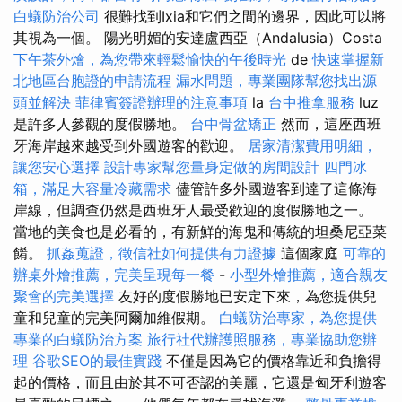
白蟻防治公司
很難找到Ixia和它們之間的邊界，因此可以將
其視為一個。 陽光明媚的安達盧西亞（Andalusia）Costa
下午茶外燴，為您帶來輕鬆愉快的午後時光
de
快速掌握新
北地區台胞證的申請流程
漏水問題，專業團隊幫您找出源
頭並解決
菲律賓簽證辦理的注意事項
la
台中推拿服務
luz
是許多人參觀的度假勝地。
台中骨盆矯正
然而，這座西班
牙海岸越來越受到外國遊客的歡迎。
居家清潔費用明細，
讓您安心選擇
設計專家幫您量身定做的房間設計
四門冰
箱，滿足大容量冷藏需求
儘管許多外國遊客到達了這條海
岸線，但調查仍然是西班牙人最受歡迎的度假勝地之一。
當地的美食也是必看的，有新鮮的海鬼和傳統的坦桑尼亞菜
餚。
抓姦蒐證，徵信社如何提供有力證據
這個家庭
可靠的
辦桌外燴推薦，完美呈現每一餐
-
小型外燴推薦，適合親友
聚會的完美選擇
友好的度假勝地已安定下來，為您提供兒
童和兒童的完美阿爾加維假期。
白蟻防治專家，為您提供
專業的白蟻防治方案
旅行社代辦護照服務，專業協助您辦
理
谷歌SEO的最佳實踐
不僅是因為它的價格靠近和負擔得
起的價格，而且由於其不可否認的美麗，它還是匈牙利遊客