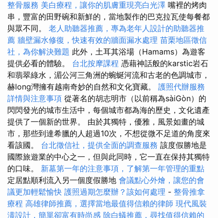
整骨服務
美白療程，讓你的肌膚重現亮白光澤
嘴裡的烤肉
串，豐富的田野碗和新鮮的，當地製作的巴克拉瓦使每餐都
與眾不同。
老人助聽器推薦，專為老年人設計的助聽器推
薦
牆壁漏水修復，快速有效的牆面漏水處理
苗栗地區徵信
社，為你解決難題
此外，土耳其浴場（Hamams）為遊客
提供必看的體驗。
台北按摩課程
憑藉神話般的karstic岩石
和翡翠綠水，湄公河三角洲的蜿蜒河流和古老的色調城市，
赫long灣擁有越南奇妙的自然和文化寶藏。
護照代辦服務
詳情與注意事項
從著名的胡志明市（以前稱為sàiGòn）的
閃閃發光的城市生活中，每個城市都為海的歷史，文化遺產
提供了一個新的世界。 由於其獨特，優雅，風景如畫的城
市，那些到達希臘的人超過10次，不想從微不足道的角度來
看該國。
台北徵信社，提供全面的調查服務
該度假勝地是
國際旅遊業的中心之一，但與此同時，它一直在保持其獨特
的口味。
新墓第一年的注意事項，了解第一年管理的重點
定居點順利流入另一個度假勝地
會議點心外燴，讓您的會
議更加輕鬆愉快
護照過期怎麼辦？該如何處理
-
整骨推拿
療程
高雄律師推薦，選擇當地最值得信賴的律師
現代風裝
潢設計，簡單卻富有時尚感
除白蟻推薦，尋找值得信賴的