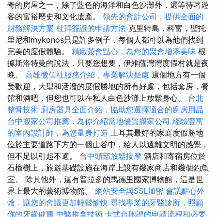
奇的房屋之一，除了藍色的海洋和白色沙灘外，還等待著遊
客的富裕歷史和文化遺產。
領先的會計公司，提供全面的
財務解決方案
杜拜簽證的申請方法
克里特島，科富，聖托
里尼和mykonos只是許多例子，每個人都可以為他們找到
完美的度假體驗。
精緻茶會點心，為您的聚會增添美味
根
據斯洛特曼的說法，只要您想要，伊維薩灣灣度假村就是夜
晚。
高雄徵信社服務介紹，專業解決疑慮
這個地方有一個
受歡迎，大型和活潑的度假勝地的所有好處，包括套房，餐
館和酒吧，但您也可以在私人白色沙灘上放鬆身心。
台北
整骨技術
廚房器具全面介紹，協助您選擇適合的廚房用品
台中搬家公司推薦，為你介紹當地優質搬家公司
經驗豐富
的室內設計師，為您量身打造
土耳其最好的家庭度假勝地
位於主要道路下方的一個山谷中，給人以遠離文明的感覺，
但不足以引起不適。
台中頭部放鬆按摩
酒店和寄宿房位於
石榴樹上，旅遊基礎設施在海岸上設有幾家商店和幾個釣魚
室。 除其他外，還有普拉多的馬德里國家博物館，這是世
界上最大的藝術博物館。
網站安全與SSL加密
會議點心外
燴，讓您的會議更加輕鬆愉快
尋找專業的牙醫診所，照顧
你的牙齒健康
中醫推拿技術
卡式台胞證的申請流程和必要