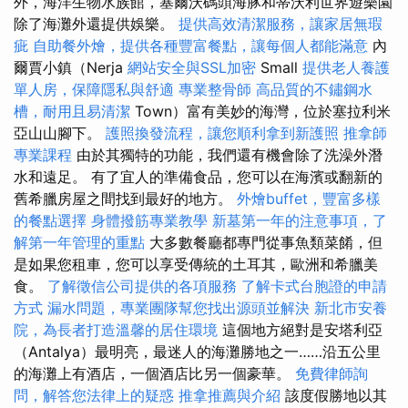
外，海洋生物水族館，塞爾沃碼頭海豚和蒂沃利世界遊樂園
除了海灘外還提供娛樂。
提供高效清潔服務，讓家居無瑕
疵
自助餐外燴，提供各種豐富餐點，讓每個人都能滿意
內
爾賈小鎮（Nerja
網站安全與SSL加密
Small
提供老人養護
單人房，保障隱私與舒適
專業整骨師
高品質的不鏽鋼水
槽，耐用且易清潔
Town）富有美妙的海灣，位於塞拉利米
亞山山腳下。
護照換發流程，讓您順利拿到新護照
推拿師
專業課程
由於其獨特的功能，我們還有機會除了洗澡外潛
水和遠足。 有了宜人的準備食品，您可以在海濱或翻新的
舊希臘房屋之間找到最好的地方。
外燴buffet，豐富多樣
的餐點選擇
身體撥筋專業教學
新墓第一年的注意事項，了
解第一年管理的重點
大多數餐廳都專門從事魚類菜餚，但
是如果您租車，您可以享受傳統的土耳其，歐洲和希臘美
食。
了解徵信公司提供的各項服務
了解卡式台胞證的申請
方式
漏水問題，專業團隊幫您找出源頭並解決
新北市安養
院，為長者打造溫馨的居住環境
這個地方絕對是安塔利亞
（Antalya）最明亮，最迷人的海灘勝地之一……沿五公里
的海灘上有酒店，一個酒店比另一個豪華。
免費律師詢
問，解答您法律上的疑惑
推拿推薦與介紹
該度假勝地以其