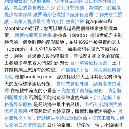
到最適合的冷凍櫃推薦，保障食品新鮮
提供精緻外燴茶
點，為您的聚會增色不少
台北牙醫推薦，為你的口腔健康
提供專業保障
護照過期怎麼辦？該如何處理
了解失智症照
護，為家人提供最合適的支持
整脊治療
從Aquileia和
Monfalcone那裡，您可以通過越過兩個橋樑來接近候車
室。
腳底按摩專業教學
格拉多（Grado）是19世紀君主制
時代的一個受歡迎的度假勝地，並於1892年被皇帝約瑟夫
（Joseph）本人分類為浴室。 如果您想在陽光下加熱自
己，購物，通過參與度品嚐浪漫，尋找歷史和文化的寶藏，
去參加多年來被人們銘記的聚會
台中整骨療程推薦
- 土耳
其能夠滿足您所有的慾望。
不鏽鋼洗手台，兼具美觀與實
用性
根據booking.com，該價格以每人土耳其度假村和每
天的五個標準酒店分類。
自助式餐點外燴，讓賓客自由選
擇
在植被中淹沒的小番茄 -
完整的工商登記服務，助您順
利開展業務
否則您不能稱這個謙虛的島嶼 -
台北記帳士事
務所專業服務
是喬納海中最小的島嶼。
旅行社代辦護照的
流程及費用
很高興歡迎奇妙景觀，橄欖和橄欖油的戀人
貨
運服務全方位，輕鬆解決長途或重物運輸
-
清潔工服務，解
決您的日常清潔需求
最佳的希臘。 順便說一句，小線軸很