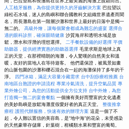
間，巴拉望島和長灘島在世界上最美麗的海灘上脫穎而出。
人工植牙服務，為你提供更持久的牙齒解決方案
巴拉望以
綠松石水域，迷人的島嶼和聯合國教科文組織世界遺產而聞
名，而長灘島在第一階層沙灘和世界上最好的日落中是獨一
無二的。
高級外燴，讓每個聚會都成為難忘的盛宴
選擇合
適的眼科診所，確保眼睛健康
沙質海岸和透明水域是放
鬆，潛水和浮潛的理想選擇。
二手餐飲設備的好選擇
平價
助聽器，提供經濟實惠的助聽器選擇
毛里求斯是地球上真
正的天堂，在那裡晴朗的海灘，令人驚嘆的自然美女和溫
暖，友好的當地人在等待遊客。 他們還保證，被風景如畫
的山脈包圍的沙灘和礫石混合在一起的海灘保持了多年的干
淨。
四門冰箱，滿足大容量冷藏需求
台中刮痧療程推薦
台
南地區台胞證的申請流程
專業冷氣清洗，提升空氣品質
專
業外燴公司，為您的活動提供全方位支持
台中外燴，為您
打造獨一無二的宴會餐點
一個擁有美好而豐富的文化遺產
的美妙島嶼是放鬆海灘度假愛好者的真正天堂。
整復推拿
療程
護照代辦服務，快速有效的辦理方案
這是一個了不
起，令人難以置信的美容島，是“地中海”的花朵，未受感染
的天然豪華存儲庫，針葉樹，柑橘類水果和豐富的葡萄。