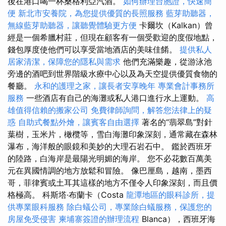
後在港口喝一杯桑格利亞汽酒。
如何辦理台胞證，快速簡
便
新北市安養院，為您提供優質的長照服務
藍芽助聽器，
無線藍芽助聽器，讓聽覺體驗更方便
卡爾坎（Kalkan）曾
經是一個希臘村莊，但現在顧客有一個受歡迎的度假地點，
錢包厚度使他們可以享受當地酒店的美味佳餚。
提供私人
居家清潔，保障您的隱私與需求
他們充滿樂趣，從游泳池
旁邊的酒吧到世界階級水療中心以及為天空提供優質食物的
餐廳。
永和的護理之家，讓長者安享晚年
專業會計事務所
服務
一些酒店有自己的海灘或私人港口進行水上運動。
高
雄值得信賴的搬家公司
免費律師詢問，解答您法律上的疑
惑
自助式餐點外燴，讓賓客自由選擇
著名的“翡翠島”對針
葉樹，玉米片，橄欖等，雪白海灘印象深刻，通常藏在森林
瀑布，海洋般的眼鏡和美妙的大理石岩石中。 鑑於西班牙
的陸路，白海岸是最陽光明媚的海岸。 您不必花數百萬美
元在異國情調的地方放鬆和冒險。 像巴厘島，越南，墨西
哥，菲律賓或土耳其這樣的地方不僅令人印象深刻，而且價
格極高。 科斯塔·布蘭卡（Costa
龍潭地區的眼科診所，提
供專業眼科服務
除白蟻公司，專業除白蟻服務，保護您的
房屋免受侵害
柬埔寨簽證的辦理流程
Blanca），西班牙海