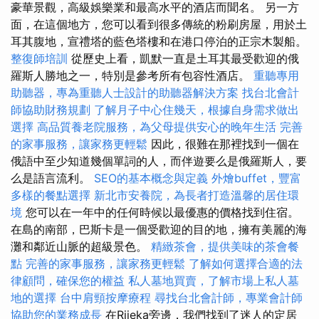
豪華景觀，高級娛樂業和最高水平的酒店而聞名。 另一方
面，在這個地方，您可以看到很多傳統的粉刷房屋，用於土
耳其腹地，宣禮塔的藍色塔樓和在港口停泊的正宗木製船。
整復師培訓
從歷史上看，凱默一直是土耳其最受歡迎的俄
羅斯人勝地之一，特別是參考所有包容性酒店。
重聽專用
助聽器，專為重聽人士設計的助聽器解決方案
找台北會計
師協助財務規劃
了解月子中心住幾天，根據自身需求做出
選擇
高品質養老院服務，為父母提供安心的晚年生活
完善
的家事服務，讓家務更輕鬆
因此，很難在那裡找到一個在
俄語中至少知道幾個單詞的人，而伴遊要么是俄羅斯人，要
么是語言流利。
SEO的基本概念與定義
外燴buffet，豐富
多樣的餐點選擇
新北市安養院，為長者打造溫馨的居住環
境
您可以在一年中的任何時候以最優惠的價格找到住宿。
在島的南部，巴斯卡是一個受歡迎的目的地，擁有美麗的海
灘和鄰近山脈的超級景色。
精緻茶會，提供美味的茶會餐
點
完善的家事服務，讓家務更輕鬆
了解如何選擇合適的法
律顧問，確保您的權益
私人墓地買賣，了解市場上私人墓
地的選擇
台中肩頸按摩療程
尋找台北會計師，專業會計師
協助您的業務成長
在Rijeka旁邊，我們找到了迷人的定居