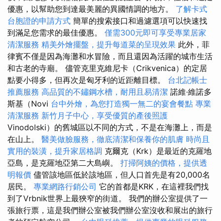
優惠，以幫助您到達最美麗的異國情調的地方。
了解卡式
台胞證的申請方式
簡單的搜索接口和過濾選項可以快速找
到滿足您需求的最佳優惠。
僅需300元即可享受專業居家
清潔服務
精美外燴擺盤，提升每道菜的呈現效果
此外，菲
律賓不僅是因為海灘和水冒險，而且還因為活躍的城市生活
和古老的寺廟。 儘管克里克維尼卡（Crikvenica）的定居
點要小得多，但再次是匈牙利的近距離目標。
台北記帳士
推薦服務
高品質的不鏽鋼水槽，耐用且易清潔
諾維·維諾多
斯基（Novi
台中外燴，為您打造獨一無二的宴會餐點
專業
清潔服務
新竹月子中心，享受優質的產後照護
Vinodolski）的舊城區以不同的方式，不是在海灘上，而是
在山上。
醫美做臉服務，徹底清潔和保養你的肌膚
時尚且
實用的裝潢，提升家居格調
克爾克（Krk）是最近的克羅地
亞島，是克羅地亞第二大島嶼。
打掃阿姨的價格，提供透
明報價
儘管該地區低於該地區，但人口首先是有20,000名
居民。
專業網路行銷公司
它的首都是KRK，在這裡我們找
到了Vrbnik世界上最狹窄的街道。 我們的辦公室提供了一
張旅行票，這是我們辦公室被我們辦公室沒收和展出的旅行