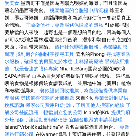
受美食
墨西哥不僅是因為有陽光明媚的海灘，而且還因為
著名的墨西哥美食。
桃園地區的台胞證申請流程
炸玉米
餅，墨西哥捲餅，鱷梨調味醬和新鮮海鮮使每一餐都是真正
的體驗。
宜蘭徵信社，專業服務保障您的隱私
對於那些想
要放鬆的人來說，越野也是一個理想的目的地，因為每個人
都可以找到從叢林巡迴演出到衝浪，潛水和騎自行車之旅的
東西，從而帶來冒險。
旅行社代辦護照服務，專業協助您
辦理
找到適合的關鍵字搜尋工具
著名的Phong
尋找專業防
水服務，確保您的房屋免於水患
士林撥筋療法
眼科診所推
薦，找最合適的眼科專家
Nha-KẻBàng國家公園的洞穴和
SAPA周圍的山區為自然愛好者提供了特殊的體驗。 這些島
嶼的食物是根據傳統食譜製成的，並用地中海（藥用）植物
和橄欖油調味。
餐飲設備回收推薦，為舊設備提供專業處
理服務
尋找值得信賴的牙醫推薦
來自Krk
專業會計師提供
稅務諮詢
搬家公司費用Ptt討論，了解其他人搬家的經驗
了
解公司登記流程，輕鬆創立您的公司
Island的Krk
提供到府
外燴服務，讓活動更輕鬆便捷
宜蘭台胞證的申請與辦理
Island“Vrbničkažlahtina”的著名白葡萄酒非常適合。
專業
網路行銷公司
在Kvarner灣島上預訂海邊住宿，並發現遠足