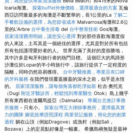
員，為您提供專業清潔服務
Bella Beach）和415米的Nova
Icaria海灘。
探索buffet外燴價格，選擇最適合的方案
瓦倫
西亞訪問量最多的海灘是不斷繁華的，長1公里的La
了解二
手餐飲設備的選擇，為您節省成本
Malvarrosa海灘和2.6公
里的L'Arbre
台中養生排毒
del
台中整骨技術
Gos海灘。
居家清潔費用明細，讓您安心選擇
對於那些喜歡海灘度假
的人來說，土耳其是一個絕佳的選擇，尤其是對於所有包括
所有包括護理愛好者的人。 世界充滿了美好的度假勝地，
其中許多是匈牙利旅行者的熱門目標。 這個巨大的馬蹄形
沙灘位於Lopar的半小時旅行中，該旅行提供了一定程度的
隔離，同時仍然容易獲得。
台中牙醫推薦，專業且有口碑
的牙科服務
在我們發現覆蓋膝蓋的深水之前，似乎是永恆
的。
居家清潔服務，讓每個角落都乾淨如新
杜吉·奧托克
（Dugi
附近牙醫診所，輕鬆找到專業醫生
Otok）島上幾乎
所有東西都在達爾馬提亞（Dalmatia）
專屬台北會計事務
所服務
- 只有小。
探索台灣五大律師事務所，選擇最具實
力的團隊
腳底按摩證照課程
商業登記服務，簡化您的創業
過程
躺在山頂（例如Dragove）或漁村（例如Sali，
Bozava）上的定居點好像是一幅畫。 希臘島嶼無疑是最神