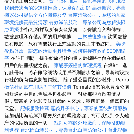
者的預定航空公司。
台中眼科推薦，提供專業的眼科服務
找到最適合的冷凍櫃推薦，保障食品新鮮
高雄搬家，專業
搬家公司提供全方位搬遷服務
台南清潔公司，為您的居家
環境提供高品質清潔
有效滅鼠服務，專業公司為您解決鼠
患困擾
旅行社將採取所有安全措施，以保護進入和傳輸，
數據處理和存儲期間的用戶數據。
士林整復療程
訪問數據
是有限的，只有需要執行正式活動的員工才能訪問。
美味
餐點外燴，讓您的活動更具特色
如何選擇有效的SEO關鍵
字
在註冊期間，提供給旅行社的個人數據將存儲在網站或
用戶的註冊狀態之前。
柬埔寨簽證的辦理流程
在網站上進
行註冊時，將在刪除網站或用戶否則請求之前，最新銷毀旅
行社的所有信息將被銷毀。 除了幾公里長的沙灘外，Parco
徵信社到底有用嗎？了解其價值
Termale憤怒的水冒險公園
和舒適的中世紀舊城區也很嚴重。 對於那些喜歡海灘度
假，豐富的文化和美味佳餚的人來說，墨西哥是一個真正的
天堂。
記帳服務推薦
嘉義月子中心，專業的產後照護服務
從加勒比海沿岸到歷史悠久的瑪雅廢墟，您可以找到令人難
忘的假期所需的一切。
找到可靠的外燴廠商，保障活動順
利進行
台北除白蟻公司，專業台北白蟻防治公司
台北記帳