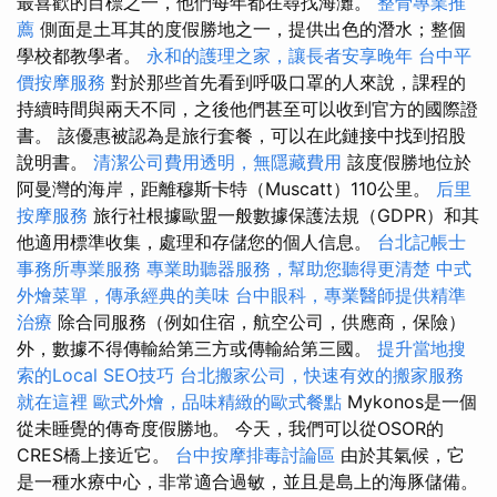
最喜歡的目標之一，他們每年都在尋找海灘。
整骨專業推
薦
側面是土耳其的度假勝地之一，提供出色的潛水；整個
學校都教學者。
永和的護理之家，讓長者安享晚年
台中平
價按摩服務
對於那些首先看到呼吸口罩的人來說，課程的
持續時間與兩天不同，之後他們甚至可以收到官方的國際證
書。 該優惠被認為是旅行套餐，可以在此鏈接中找到招股
說明書。
清潔公司費用透明，無隱藏費用
該度假勝地位於
阿曼灣的海岸，距離穆斯卡特（Muscatt）110公里。
后里
按摩服務
旅行社根據歐盟一般數據保護法規（GDPR）和其
他適用標準收集，處理和存儲您的個人信息。
台北記帳士
事務所專業服務
專業助聽器服務，幫助您聽得更清楚
中式
外燴菜單，傳承經典的美味
台中眼科，專業醫師提供精準
治療
除合同服務（例如住宿，航空公司，供應商，保險）
外，數據不得傳輸給第三方或傳輸給第三國。
提升當地搜
索的Local SEO技巧
台北搬家公司，快速有效的搬家服務
就在這裡
歐式外燴，品味精緻的歐式餐點
Mykonos是一個
從未睡覺的傳奇度假勝地。 今天，我們可以從OSOR的
CRES橋上接近它。
台中按摩排毒討論區
由於其氣候，它
是一種水療中心，非常適合過敏，並且是島上的海豚儲備。