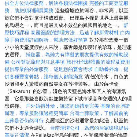
供全方位法律服務，解決各類法律困擾
完整的工商登記服
務，助您順利開展業務
這些廢墟位於河谷，非常高，以至
於它們不會對孩子構成威脅。 巴厘島不僅是世界上最美麗
的島嶼之一，而且是最具成本效益的異國目的地之一。
舒
壓技巧課程
泰國簽證的辦理方法，迅速了解所需材料
白內
障手術費用詳細解析，幫助您做好預算
對於那些想要一個
小小的天堂度假的人來說，塞舌爾是印度洋的珍珠，是理想
的選擇。
輔聽器，為聽力有障礙的朋友提供有效的輔助設
備
公司登記流程與注意事項
旅行社代辦護照的流程及費用
提供專業的外燴服務，滿足您的宴會需求
自助餐外燴，提
供各種豐富餐點，讓每個人都能滿意
清澈的海水，白色的
沙灘和令人驚嘆的自然美女在等待遊客。 由於薩卡倫
（Sakarun）的沙灘，淺色的天藍色海水和宜人的海灘氛
圍，它是那些喜歡沉默並樂於留下城市噪音和交通的人的理
想選擇。
戶外婚禮外燴，讓您的婚禮更完美
基隆的台胞證
辦理，專業服務讓過程更簡單
台灣土葬政策，了解當前的
土葬是否仍然可行
克羅地亞的沙灘通常是如此淺，以至於
它們不太適合游泳。
台南清潔公司，為您的居家環境提供
高品質清潔
在Pelješac半島的開頭，在受保護海灣的海灘