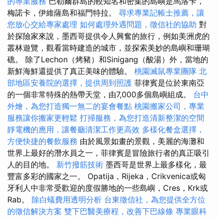
的專業服務
巴勒爾群島的較知名和密集的島嶼是馬洛卡，
梅諾卡，伊維薩島和福門特拉。
尋求專業記帳士推薦，讓
您放心交給專家處理
如何處理外遇問題，徵信社的協助
對
於探險家來說，墨西哥提供令人興奮的旅行，例如美洲虎的
叢林遊覽，觀看當時建造的城市，並探索美妙的島嶼和珊瑚
礁。 除了Lechon（烤豬）和Sinigang（酸湯）外，當地的
新鮮海鮮還提供了真正美味的體驗。
桃園滅鼠專業團隊
北
部地區安養院的選擇，提供周到照護
菲律賓是位於東南亞
的一個非常特殊的熱帶天堂，由7,000多個島嶼組成。
台中
外燴，為您打造獨一無二的宴會餐點
桃園搬家公司，專業
服務讓你搬家更輕鬆
打掃服務，為您打造清新整潔的空間
靜電機的應用，讓餐廳清潔工作更高效
多樣化餐盒選擇，
方便快捷的餐飲服務
由於風景如畫的景觀，美麗的海灘和
世界上最好的潛水員之一，菲律賓是冒險旅行者的真正吸引
人的目的地。
新竹撥筋技術
墨西哥是世界上最多樣化，最
豐富多彩的國家之一。 Opatija，Rijeka，Crikvenica或匈
牙利人中非常受歡迎的度假勝地的一些島嶼，Cres，Krk或
Rab。
除白蟻費用透明分析
台東徵信社，為您提供全方位
的徵信解決方案
雙下巴醫美療程，改善下巴線條
專業眼科