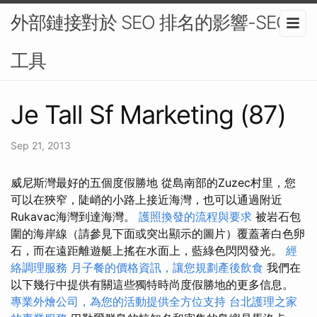
外部鏈接對於 SEO 排名的影響-SEO
工具
Je Tall Sf Marketing (87)
Sep 21, 2013
威尼斯灣最好的五個度假勝地 從島南部的Zuzec村里，您
可以在狹窄，陡峭的小路上接近海灣，也可以通過附近
Rukavac海灣到達海灣。
護照換發的流程與要求
被岩石包
圍的海岸線（請參見下面或突出顯示的圖片）覆蓋著白色卵
石，而在遠距離遊艇上搖在水面上，藍綠色閃閃發光。
經
絡調理服務
月子餐的價格資訊，讓您規劃產後飲食
我們在
以下幾行中提供有關這些獨特時尚度假勝地的更多信息。
專業外燴公司，為您的活動提供全方位支持
台北護理之家