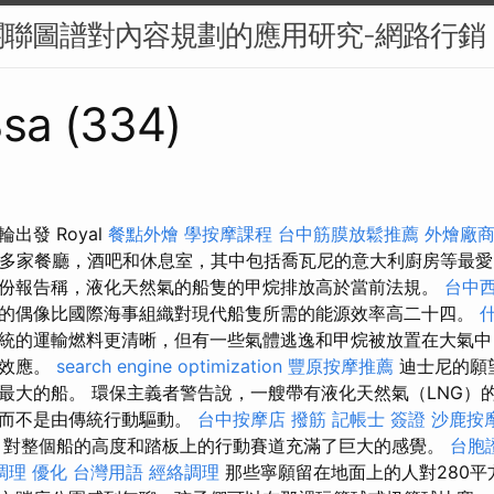
關聯圖譜對內容規劃的應用研究-網路行銷
sa (334)
出發 Royal
餐點外燴
學按摩課程
台中筋膜放鬆推薦
外燴廠
5多家餐廳，酒吧和休息室，其中包括喬瓦尼的意大利廚房等最
份報告稱，液化天然氣的船隻的甲烷排放高於當前法規。
台中
的偶像比國際海事組織對現代船隻所需的能源效率高二十四。
統的運輸燃料更清晰，但有一些氣體逃逸和甲烷被放置在大氣中
室效應。
search engine optimization
豐原按摩推薦
迪士尼的願
最大的船。 環保主義者警告說，一艘帶有液化天然氣（LNG）
，而不是由傳統行動驅動。
台中按摩店
撥筋
記帳士 簽證
沙鹿按
人，對整個船的高度和踏板上的行動賽道充滿了巨大的感覺。
台胞
調理
優化 台灣用語
經絡調理
那些寧願留在地面上的人對280平方