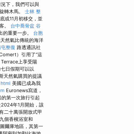
的情況下，我們可以與
灘旋轉木馬。
士林 整
月底或11月初移交，並
乘客。
台中喬骨盆
谷
邁出的重要一步。
台胞
天然氣比傳統的海洋
南屯整復
路透通訊社
Comert）引用了“這
Terrace上享受陽
七日假期可以以
斯天然氣購買的提議
html
美國已成為我
rm
Euronews寫道，
船的第一次旅行引起
2024年1月開始，該
有二十萬張開放式甲
九個香檳浴室和
的圖爾庫地區，其第一
邁阿密到加勒比海地