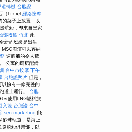
香港轉機 台胞證
Lionel
經絡按摩
的的架子上放置，以
的巡航船，即來自皇家
臉部撥筋 竹北
此
全新的班級是出生
程
MSC海濱可以容納
實務
這艘船的令人驚
。 公寓的廚房配備
訓
台中市按摩
下午
摩
台胞證照片
但是，
可以擁有一條完整的
大跑道上運行。
台胞
有6％使用LNG燃料旅
港入境 台胞證
台中
骨
seo marketing
能
和保齡球軌道，是海上
星際飛船俱樂部，以