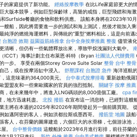
為有孩子的家庭提供了新功能。
經絡按摩教學
在比Life家庭節更大
巨大版本競爭，例如巨型保齡球，高聳的戒指，巨型飛鏢和海
Surfside餐廳的食物和飲料供應。 該船本身將在2023年10
一艘船，因此將需要進一步的測試和海上測試，然後才能加入
最純淨的燃燒海運燃料，與傳統的“重型”燃料相比，這是向前
程
台胞證 效期
益園益筋絡推拿
台中全身按摩推薦
整復
儘管液化
更清晰，但仍有一些氣體釋放出來，導致甲烷洩漏到大氣中。
ICCT）海事計劃主任布萊恩·科特（Bryan
社團法人代辦費用
。 享受在兩個Storey Grove Suite Solar
整骨
台中 整骨
卻自己，或在按摩浴缸中浸入。
舒壓課程
台胞證 急件
海洋巡航的
訂，這意味著約364,000美元。
台中泰式按摩排毒
重新啟動俄羅
歐盟盟友和一些東歐國家的官員的強烈抵制。
關鍵字
按摩 推薦
商，在未來幾年中，將進入LNG碼頭的8,000億個工廠。
cpa fi
間裡，地方迅速耗盡。
北投 撥筋
在宣布這一消息時，已經對這艘
主將在本週的2025年和2026年期間發起另一個前購買期。 從
例如邁阿密的客人，例如洪都拉斯或墨西哥。
撥筋堂 地圖
該船
張客人，在芬蘭的圖庫建造，六個巨大的水滑梯，七個游泳池，
小木屋。
台中整骨價錢
這艘船於2023年6月進行彩排，前往芬蘭
4年1月27日進行。
新竹 外燴 推薦
台中美式整復
圖標將從美國