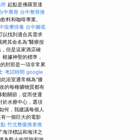
務所
起點是佛羅里達
台中喬骨
台中整骨推
的飲料和咖啡專業。
中按摩排毒
台中腳底
可以找到適合其需求
將其命名為“醫療按
義，但是這家酒店確
 根據神聖的標準，
船的肘部是一項非常累
士 考試時間
google
此浴室通常稱為“膝
吸收的每種礦物質都有
移動關節，從而使運
對於水療中心，選項
如何，我建議每個人
還有一個巨大的電影
茶點
竹北整復推拿推
了海洋標誌和海洋之
嘆為觀止的冒險和放