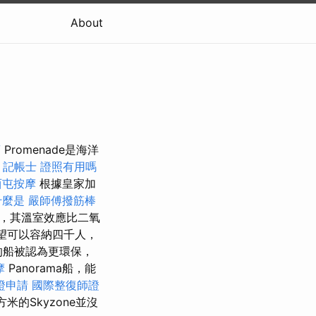
About
商
Promenade是海洋
愛
記帳士 證照有用嗎
西屯按摩
根據皇家加
什麼是
嚴師傅撥筋棒
，其溫室效應比二氧
望可以容納四千人，
的船被認為更環保，
摩
Panorama船，能
證申請
國際整復師證
米的Skyzone並沒