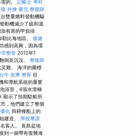
必需的。
記帳士 考科
整復
外燴 臺北
整復師
台雙重燃料發動機驅
該發動機減少了硫和溫
增加有害的甲烷排
往加勒比海地區。
復健
功感到高興，因為環
中市整骨
2012年1
後翻倒並沉沒。
整復師
災難。 海洋的圖標
台中 按摩 整骨
目
機和導航系統的重要
泡浴室，6張水滑梯
游泳 顯示了預期駁船所
市，他們建立了整個
o 優化
與耕種船上的
開始建造。
學按摩課
0名客人。 長島盆地
接到一個帶有復雜海