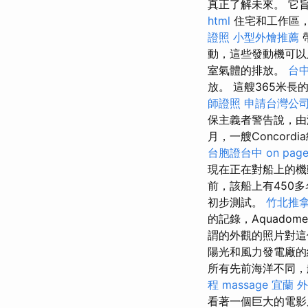
真正了解未來。 它
html
住宅和工作區
證照
小型外燴推薦
動，這些發動機可以
室氣體的排放。
台中
放。 這艘365米長
師證照
申請台灣公
保主義者警告說，由
月，一艘Conco
台胞證台中
on page
現在正在對船上的機
前，該船上有450
初步測試。
竹北推
的記錄，Aquadome，
謂的外觀的照片對
陽光和風力發電廠
所有先前海洋不同，
程
massage
宜蘭 
看著一個巨大的電