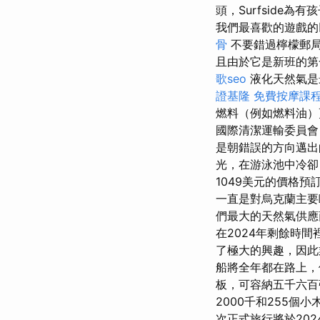
頭，Surfside
我們最喜歡的遊戲的
骨
不要錯過檸檬郵局和
且由於它是新班的第
歌seo
液化天然氣是
證基隆
免費按摩課
燃料（例如燃料油）
國際清潔運輸委員會（
是朝錯誤的方向邁出的一步
光，在游泳池中冷
1049美元的價格預
一直是對烏克蘭主要
們最大的天然氣供應
在2024年剩餘時
了極大的興趣，因此業
船將全年都在路上，
板，可容納五千六百
2000千和255個
次正式旅行將於202