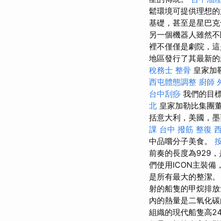
鬆環境可提供理想
基礎，甚至是星巴
另一個機器人雖然不
裡不僅僅是劇院，這
地區發行了其最新的
稅務士
整骨
皇家加勒比
西屯體態調整
廚師 
台中刮痧
我們的目標
北
皇家加勒比集團董事
括意大利，美國，墨
課
台中 撥筋
整復
中品嚐分子美食。
前奏的長度為929
們使用ICON主裝
是所有最大的整潔
射的船隻的甲烷排
內的熱量是二氧化碳
組織的現代船隻高2