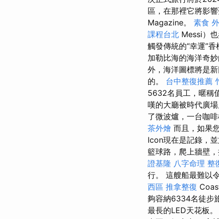
區，在那裡它將影響
Magazine。
素食 
課程台北
Messi
觸發傳統的“幸運”
加勒比海的海洋奇妙
外，海洋圖標將是新
的。
台中整復推薦
5632名員工，暱
嘆的大廳被時代廣場
了微波爐，一台咖啡
茶外燴
而且，如果
Icon現在是記錄，
籃球路，爬上牆壁，
證基隆
八字命理 整
行。 這艘船最難以令人難忘
西區 推拿整復
Coa
夠容納6334名徒步
最長的LED天花板