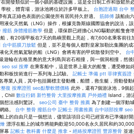
旨在開發類似於一個小鎮的基礎設施，這是全日制工作和放鬆所
，學校，體育場，游泳池將位於許多甲板上。
台胞證過期
台中 
帶有真正綠色表面的公園使所有居民持久舒適。
筋師傅
該船由六
用液化天然氣（LNG）操作，根據克魯斯線國際協會的說法，
 撥筋
身體撥筋教學
但是，環保群已經擔心LNG驅動的船隻會
的船，有20張甲板在7天的島嶼景觀上亮起，有7,600名乘客前
司
台中筋膜刀放鬆
但是，並不是每個人都對皇家加勒比集團的成
液化天然氣駕駛的船（LNG）會將有害的甲烷散發到空中。
台
rdia級遊輪在吉格里奧的意大利島與岩石相撞，與一個洞相撞，然
 seo
ssl
按摩
在乘客船中，這是世界上最大的船隻，遭受瞭如此
動和板技術進行一系列海上試驗。
記帳士 準備 ptt
菲律賓簽證
多名專業人員，其中包括圖標主發動機，船體，救生艇，滑動發動
拿整復
按摩證照
seo點擊軟體價格
此外，還有7個游泳池，9個起
Chill
數位行銷
新竹整骨
大里按摩推薦
戶外婚禮
Island，
這個想法感到驚訝。
seo公司
臺中 整骨 推薦
為了創建一個浮動城
的網絡。
台中 整骨
撥筋台中
記帳士 用書推薦
台中頭部按摩
se
船上的自由只是一個想法，儘管該項目公司已經宣布已準備好
外燴
漂浮在船上的城市將能夠歡迎50,000名永久居民和約30,00
影屏幕
記帳士 教科書
什麼是
推拿
-
經絡按摩證照
豐原整骨
並連