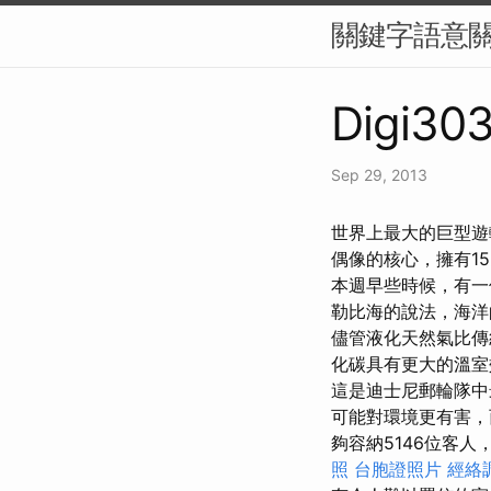
關鍵字語意
Digi303
Sep 29, 2013
世界上最大的巨型遊輪
偶像的核心，擁有1
本週早些時候，有一
勒比海的說法，海洋
儘管液化天然氣比傳
化碳具有更大的溫
這是迪士尼郵輪隊中
可能對環境更有害
夠容納5146位客
照
台胞證照片
經絡