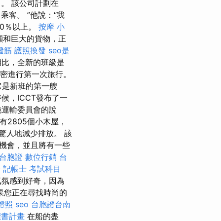
。 該公司計劃在
乘客。 ”他說：“我
0％以上。
按摩 小
噸和巨大的貨物，正
撥筋
護照換發
seo是
相比，全新的班級是
阿密進行第一次旅行。
它是新班的第一艘
，ICCT發布了一
純運輸委員會的說
有2805個小木屋，
驚人地減少排放。 該
機會，並且將有一些
y 台胞證
數位行銷
台
骨
記帳士 考試科目
月氣氛感到好奇，因為
果您正在尋找時尚的
證照
seo
台胞證台南
讀書計畫
在船的盡