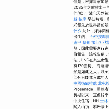
但是，根據皇家加勒
2035年之前推出一
們估計，液化天然氣
腿
按摩
早些時候，
式領先於世界當前最
什么
此外，海洋圖標
出生的。
台中按摩
逢甲 整骨
旅行社代
船，因此需要進行進
份報告，該報告稱，
法，LNG在其生命週
有179套房。 海
船是如此之大，以至
部分只能進入成年人。
中國術館推薦
北屯
Prosenade，
長期以來一直處於
中央住宿，NH
士林
闖入山頂，攀岩牆上