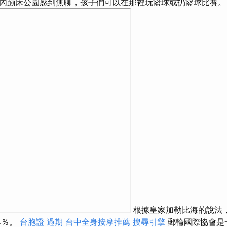
內蹦床公園感到無聊，孩子們可以在那裡玩籃球或扔籃球比賽。
根據皇家加勒比海的說法
4％。
台胞證 過期
台中全身按摩推薦
搜尋引擎
郵輪國際協會是