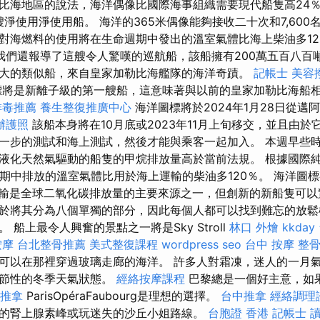
比海地區的說法，海洋偶像比國際海事組織需要現代船隻高24％
艘淨使用淨使用船。 海洋的365米偶像能夠接收二十次和7,600名
對海燃料的使用將在生命週期中發出的溫室氣體比海上柴油多12
我們還報導了這艘令人驚嘆的巡航船，該船擁有200萬五百八百
大的類似船，來自皇家加勒比海艦隊的海洋奇蹟。
記帳士
美容
將是新離子級的第一艘船，這意味著與以前的皇家加勒比海船
排毒推薦
養生整復推廣中心
海洋圖標將於2024年1月28日從邁
辦護照
該船本身將在10月底或2023年11月上旬移交，並且由於
一步的測試和海上測試，然後才能與乘客一起加入。 本週早些時候
液化天然氣驅動的船隻的甲烷排放量高於當前法規。 根據國際
期中排放的溫室氣體比用於海上運輸的柴油多120％。 海洋圖標
運運輸是全球二氧化碳排放量的主要來源之一，但創新的新船隻可以
於將其分為八個單獨的部分，因此每個人都可以找到難忘的放鬆
 船上最令人興奮的景點之一將是Sky Stroll
林口 外燴
kkda
按摩
台北整骨推薦
美式整復課程
wordpress seo
台中 按摩 整
勇敢者可以在那裡穿過玻璃走廊的海洋。 許多人對霜凍，迷人的一
季節性的冬季天氣狀態。
經絡按摩課程
巴黎總是一個好主意，如
 推拿
ParisOpéraFaubourg是理想的選擇。
台中推拿
經絡調理
的腎上腺素峰或玩迷失的沙丘小姐路線。
台胞證 香港
記帳士 