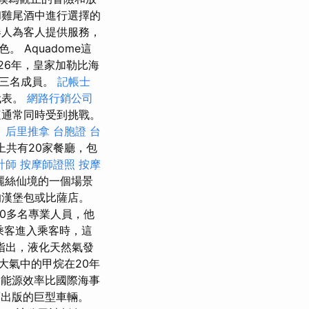
和雞尾酒中進行選擇的
人為客人提供服務，
Aquadome這
26年，皇家加勒比海
第三名成員。
記帳士
t代表。
網路行銷公司
這通常同時受到挑戰。
。
后里推拿
台胞證 台
船上共有20家餐廳，包
計師
按摩師證照
按摩
麗絲仙境的一個場景
的漢堡包或比薩店。
0多名專業人員，他
乘客進入乘客時，這
指出，液化天然氣發
大氣中的甲烷在20年
能源效率比國際海事
出版的巨型車輛。