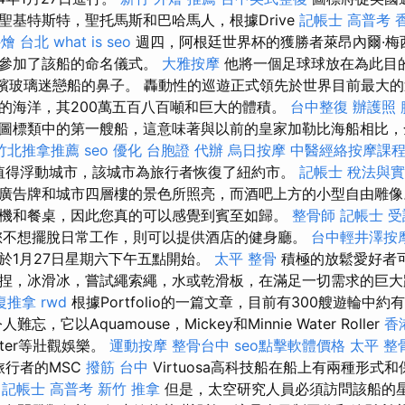
聖基特斯特，聖托馬斯和巴哈馬人，根據Drive
記帳士 高普考
外燴 台北
what is seo
週四，阿根廷世界杯的獲勝者萊昂內爾·梅西（
）也參加了該船的命名儀式。
大雅按摩
他將一個足球球放在為此目
香檳玻璃迷戀船的鼻子。 轟動性的巡遊正式領先於世界目前最大
的海洋，其200萬五百八百噸和巨大的體積。
台中整復
辦護照
圖標類中的第一艘船，這意味著與以前的皇家加勒比海船相比，
竹北推拿推薦
seo 優化
台胞證 代辦
烏日按摩
中醫經絡按摩課
稱值得浮動城市，該城市為旅行者恢復了紐約市。
記帳士 稅法與
廣告牌和城市四層樓的景色所照亮，而酒吧上方的小型自由雕像
機和餐桌，因此您真的可以感覺到賓至如歸。
整骨師
記帳士 受
您不想擺脫日常工作，則可以提供酒店的健身廳。
台中輕井澤按
並於1月27日星期六下午五點開始。
太平 整骨
積極的放鬆愛好者
捏，冰滑冰，嘗試繩索繩，水或乾滑板，在滿足一切需求的巨
復推拿
rwd
根據Portfolio的一篇文章，目前有300艘遊輪中約
，它以Aquamouse，Mickey和Minnie Water Roller
香
ster等壯觀娛樂。
運動按摩
整骨台中
seo點擊軟體價格
太平 整
旅行者的MSC
撥筋 台中
Virtuosa高科技船在船上有兩種形式
。
記帳士 高普考
新竹 推拿
但是，太空研究人員必須訪問該船的