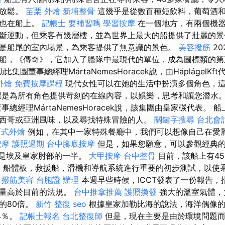
的放鬆。
苗栗 外燴
新埔整骨
這幾乎是從數百種短飲料，葡萄酒
克也在船上。
記帳士 要補習嗎
學習按摩
在一個地方，有兩個機器
斷運動，但乘客有幾層樓，並為世界上最大的船提供了壯麗的景色。 
是船尾的室內場景，為乘客提供了無意識的景色。
美容撥筋
20
船，《傳奇》，它加入了艦隊中最現代的單位，成為圖標類的
集團董事總經理MártaNemesHoracek說，由HáplágelKf
外燴
免費按摩課程
現代女性可以在她的生活中扮演多個角色，
是為所有角色提供苛刻的在線內容，以娛樂，思考和讓您潛水
總經理MártaNemesHoracek說，該集團由皇家碳代表。 
西哥或亞洲風味，以及尋找特殊冒險的人。
關鍵字搜尋
台北會
西式外燴
例如，在其中一家特殊餐廳中，我們可以想像自己在愛
按摩
護照過期
台中腳底按摩
但是，如果您願意，可以參觀經典
，是埃及皇家肘部的一半。
大甲按摩
台中整骨
目前，該船上有45
備，船體板，救援船，滑機和導航系統進行重要的初步測試，以使
。
撥筋美容
台胞證 辦理
本週早些時候，ICCT發表了一份報告，
放量高於目前的法規。
台中推拿推薦
護照換發
強大的溫室氣體，
的80倍。
新竹 整復
seo
根據皇家加勒比海的說法，海洋偶像的
4％。
記帳士報名
台北整復師
但是，現在主要是由於環境問題而