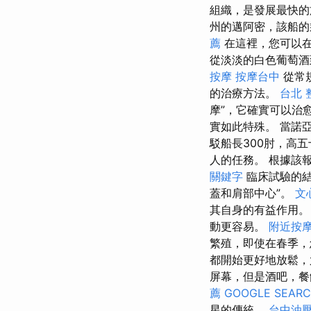
組織，是發展最快的
州的邁阿密，該船的
薦
在這裡，您可以在
從淡淡的白色葡萄酒
按摩
按摩台中
從常
的治療方法。
台北 
摩”，它確實可以治
實如此特殊。 當諾
駁船長300肘，高
人的任務。 根據該
關鍵字
臨床試驗的結
蓋和肩部中心”。
文
其自身的有益作用
動更容易。
附近按
繁殖，即使在春季，
都開始更好地放鬆，
屏幕，但是酒吧，餐
薦
GOOGLE SEAR
星的傳統。
台中油