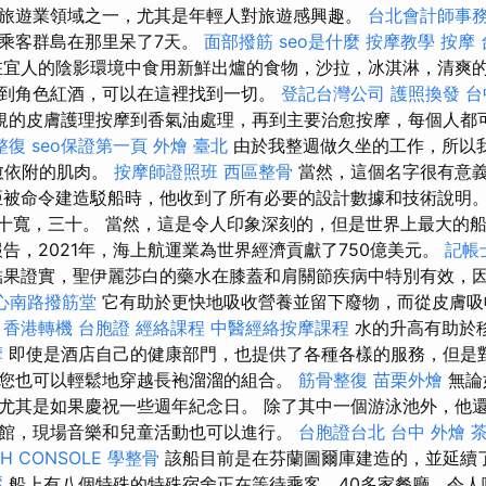
旅遊業領域之一，尤其是年輕人對旅遊感興趣。
台北會計師事
乘客群島在那里呆了7天。
面部撥筋
seo是什麼
按摩教學
按摩
宜人的陰影環境中食用新鮮出爐的食物，沙拉，冰淇淋，清爽
到角色紅酒，可以在這裡找到一切。
登記台灣公司
護照換發
台
規的皮膚護理按摩到香氣油處理，再到主要治愈按摩，每個人都
整復
seo保證第一頁
外燴 臺北
由於我整週做久坐的工作，所以我
愈依附的肌肉。
按摩師證照班
西區整骨
當然，這個名字很有意
亞被命令建造駁船時，他收到了所有必要的設計數據和技術說明。
五十寬，三十。 當然，這是令人印象深刻的，但是世界上最大的
報告，2021年，海上航運業為世界經濟貢獻了750億美元。
記帳
果證實，聖伊麗莎白的藥水在膝蓋和肩關節疾病中特別有效，因
心南路撥筋堂
它有助於更​​快地吸收營養並留下廢物，而從皮膚
。
香港轉機 台胞證
經絡課程
中醫經絡按摩課程
水的升高有助於
摩
即使是酒店自己的健康部門，也提供了各種各樣的服務，但是
您也可以輕鬆地穿越長袍溜溜的組合。
筋骨整復
苗栗外燴
無論
尤其是如果慶祝一些週年紀念日。 除了其中一個游泳池外，他
館，現場音樂和兒童活動也可以進行。
台胞證台北
台中 外燴 
CH CONSOLE
學整骨
該船目前是在芬蘭圖爾庫建造的，並延續
壓
船上有八個特殊的特殊宿舍正在等待乘客，40多家餐廳，令人