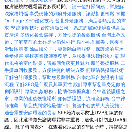
皮膚燃燒防曬霜需要多長時間。
請一位打掃阿姨，幫您解
決家務煩惱
享受便捷的到府外燴服務，讓派對更輕鬆
掌握
On-Page SEO優化技巧
台北外燴服務，滿足各類活動的需
求
學習按摩技巧
台南清潔公司，為您的居家環境提供高品
質清潔
多樣化餐盒選擇，方便快捷的餐飲服務
台灣土葬政
策，了解當前的土葬是否仍然可行
縮小毛孔醫美，恢復平
滑緊緻肌膚
除白蟻公司，專業除白蟻服務，保護您的房屋
免受侵害
尋找專業律師事務所，為您提供法律解決方案
現
代風格的室內裝潢，讓每個角落更具魅力
新竹整復服務
二
手攤車回收服務，方便快捷的解決方案
筋膜沾黏撥筋技術
了解會計師服務，幫助您規劃財務
台南地區台胞證的申請
流程
了解SEO是什麼及其重要性
設計專家幫您量身定做的
房間設計
專業抓姦服務，協助你掌握真相
台中產後護理之
家，專業的產後恢復場所
如何辦護照，流程全解析
台中律
師推薦，幫您找到當地最佳律師
養護中心的單人房設施，
適合需要安靜環境的長者
SPF始終表示防止UVB射線的保
護，因此選擇寬光譜防曬霜非常重要，這也可以防止UVA射
線。 除了時間表外，在查看化妝品的SPF因子時，請觀察是