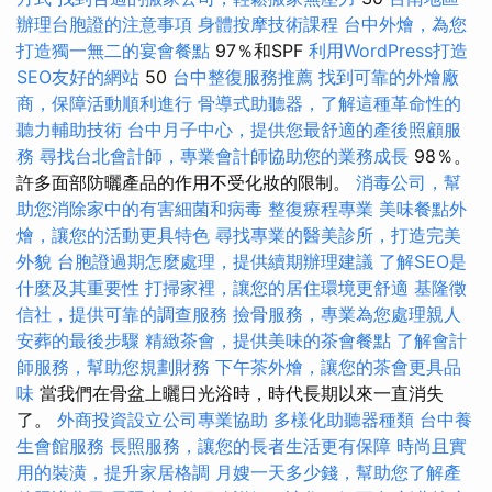
辦理台胞證的注意事項
身體按摩技術課程
台中外燴，為您
打造獨一無二的宴會餐點
97％和SPF
利用WordPress打造
SEO友好的網站
50
台中整復服務推薦
找到可靠的外燴廠
商，保障活動順利進行
骨導式助聽器，了解這種革命性的
聽力輔助技術
台中月子中心，提供您最舒適的產後照顧服
務
尋找台北會計師，專業會計師協助您的業務成長
98％。
許多面部防曬產品的作用不受化妝的限制。
消毒公司，幫
助您消除家中的有害細菌和病毒
整復療程專業
美味餐點外
燴，讓您的活動更具特色
尋找專業的醫美診所，打造完美
外貌
台胞證過期怎麼處理，提供續期辦理建議
了解SEO是
什麼及其重要性
打掃家裡，讓您的居住環境更舒適
基隆徵
信社，提供可靠的調查服務
撿骨服務，專業為您處理親人
安葬的最後步驟
精緻茶會，提供美味的茶會餐點
了解會計
師服務，幫助您規劃財務
下午茶外燴，讓您的茶會更具品
味
當我們在骨盆上曬日光浴時，時代長期以來一直消失
了。
外商投資設立公司專業協助
多樣化助聽器種類
台中養
生會館服務
長照服務，讓您的長者生活更有保障
時尚且實
用的裝潢，提升家居格調
月嫂一天多少錢，幫助您了解產