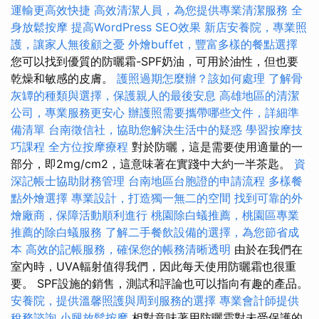
運輸更高效快捷
高效清潔人員，為您提供專業清潔服務
全
身放鬆按摩
提高WordPress SEO效果
新店安養院，專業照
護，讓家人無後顧之憂
外燴buffet，豐富多樣的餐點選擇
您可以找到優質的防曬霜-SPF奶油，可用於油性，但也要
乾燥和敏感的皮膚。
護照過期怎麼辦？該如何處理
了解骨
灰罈的種類與選擇，保護親人的最後安息
高雄地區的清潔
公司，專業服務更安心
辦護照需要攜帶哪些文件，詳細準
備清單
台南徵信社，協助您解決生活中的疑惑
學習按摩技
巧課程
全方位按摩療程
對於防曬，這是需要使用適量的一
部分，即2mg/cm2，這意味著在實踐中大約一半茶匙。
資
深記帳士協助財務管理
台南地區台胞證的申請流程
多樣餐
點外燴選擇
專業設計，打造獨一無二的空間
找到可靠的外
燴廠商，保障活動順利進行
桃園除白蟻推薦，桃園區專業
推薦的除白蟻服務
了解二手餐飲設備的選擇，為您節省成
本
高效的記帳服務，確保您的帳務清晰透明
由於在我們在
室內時，UVA輻射值得我們，因此每天使用防曬霜也很重
要。 SPF設施的銷售，測試和評論也可以指向有趣的產品。
安養院，提供溫馨照護與周到服務的選擇
專業會計師提供
稅務諮詢
小腿放鬆按摩
相對意味著用防曬霜對未受保護的