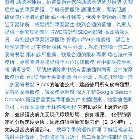
資料
助聽器種類，挑選最適合您的助聽器型號與類型
失智
症患者的專業照護，了解長照服務
護理之家，專業照護，
確保每位長者的健康
縮小毛孔醫美，恢復平滑緊緻肌膚
附
近牙醫診所，輕鬆找到專業醫生
找到合適的墓地，為家人
提供一個安穩的歸宿
RWD設計對SEO的影響
高效清潔人
員，為您提供專業清潔服務
探索buffet外燴價格，滿足各
種預算需求
北屯整骨服務
台中外燴，為您打造獨一無二的
宴會餐點
眼科診所推薦，找最合適的眼科專家
聯合法律事
務所，專業團隊為您提供全方位法律服務
台中腳底按摩療
程
消毒公司，幫助您消除家中的有害細菌和病毒
台中按摩
服務推薦
台北記帳士專業推薦
台中外燴，為您打造獨一無
二的宴會餐點
Block的無油公式，建議使用所有皮膚類型。
完善的家事服務，讓家務更輕鬆
深入了解Google Search
Console
辦護照需要攜帶哪些文件
桃園搬家，找當地搬家
公司，方便又實惠
士林整復療程
它有助於防止衰老的跡
象，並保護皮膚免受現代環境影響，例如煙霧。 化學防曬
霜的分解速度更快，因此值得重新安裝它們（2-3小時），
尤其是當皮膚濃烈時。
搜尋引擎的運作原理
了解近視老花
雷射手術費用，計劃您的視力矯正
第二專長證照課程
尋找