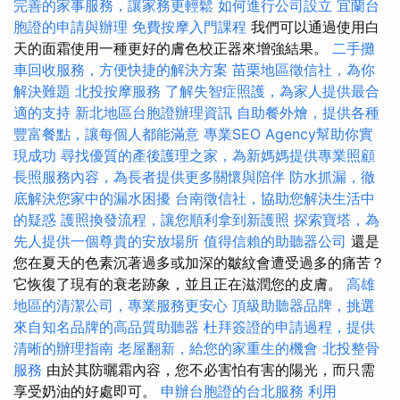
完善的家事服務，讓家務更輕鬆
如何進行公司設立
宜蘭台
胞證的申請與辦理
免費按摩入門課程
我們可以通過使用白
天的面霜使用一種更好的膚色校正器來增強結果。
二手攤
車回收服務，方便快捷的解決方案
苗栗地區徵信社，為你
解決難題
北投按摩服務
了解失智症照護，為家人提供最合
適的支持
新北地區台胞證辦理資訊
自助餐外燴，提供各種
豐富餐點，讓每個人都能滿意
專業SEO Agency幫助你實
現成功
尋找優質的產後護理之家，為新媽媽提供專業照顧
長照服務內容，為長者提供更多關懷與陪伴
防水抓漏，徹
底解決您家中的漏水困擾
台南徵信社，協助您解決生活中
的疑惑
護照換發流程，讓您順利拿到新護照
探索寶塔，為
先人提供一個尊貴的安放場所
值得信賴的助聽器公司
還是
您在夏天的色素沉著過多或加深的皺紋會遭受過多的痛苦？
它恢復了現有的衰老跡象，並且正在滋潤您的皮膚。
高雄
地區的清潔公司，專業服務更安心
頂級助聽器品牌，挑選
來自知名品牌的高品質助聽器
杜拜簽證的申請過程，提供
清晰的辦理指南
老屋翻新，給您的家重生的機會
北投整骨
服務
由於其防曬霜內容，您不必害怕有害的陽光，而只需
享受奶油的好處即可。
申辦台胞證的台北服務
利用