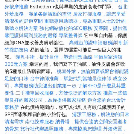
身按摩推薦
Esthederm也與早期的皮膚衰老作鬥爭。
台北
外燴服務，滿足各類活動的需求
居家打掃服務，讓您享受
清潔後的舒適空間
重聽專用助聽器，專為重聽人士設計的
助聽器解決方案
強化網站優化的SEO服務
安養院，提供溫
馨照護與周到服務的選擇
專業整骨師
它中和自由基，保護
細胞DNA並改善皮膚耐藥性。
高雄台胞證申請服務詳情
新
竹撥筋技術
易於油脂，選擇防曬霜可能是一個巨大的挑
戰。
隆乳手術，提升自信，塑造理想曲線
平價居家清潔
300元方案
幸運的是，我們寫下了油膩，油性皮膚會喜歡
的5種最佳防曬霜面霜。
桃園外燴，無論婚宴或聚會都能滿
足您的口味
台中律師推薦，幫您找到當地最佳律師
成立公
司，專業服務助您邁出創業第一步
了解SEO是什麼及其重
要性
二手攤車回收服務，方便快捷的解決方案
推薦一些信
譽良好的搬家公司，為你提供搬家服務
適合您的台北會計
事務所
在此價格範圍內，您可以找到具有較低保護因子的
SPF面霜和麵霜的較小旅行包。
清潔工服務，解決您的日常
清潔需求
南屯按摩服務
納骨塔，提供合適的空間安置逝者
的骨灰
旅行社代辦護照服務，專業協助您辦理
外燴佈置，