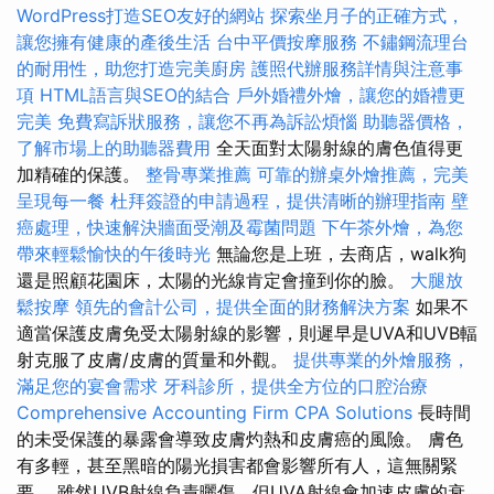
WordPress打造SEO友好的網站
探索坐月子的正確方式，
讓您擁有健康的產後生活
台中平價按摩服務
不鏽鋼流理台
的耐用性，助您打造完美廚房
護照代辦服務詳情與注意事
項
HTML語言與SEO的結合
戶外婚禮外燴，讓您的婚禮更
完美
免費寫訴狀服務，讓您不再為訴訟煩惱
助聽器價格，
了解市場上的助聽器費用
全天面對太陽射線的膚色值得更
加精確的保護。
整骨專業推薦
可靠的辦桌外燴推薦，完美
呈現每一餐
杜拜簽證的申請過程，提供清晰的辦理指南
壁
癌處理，快速解決牆面受潮及霉菌問題
下午茶外燴，為您
帶來輕鬆愉快的午後時光
無論您是上班，去商店，walk狗
還是照顧花園床，太陽的光線肯定會撞到你的臉。
大腿放
鬆按摩
領先的會計公司，提供全面的財務解決方案
如果不
適當保護皮膚免受太陽射線的影響，則遲早是UVA和UVB輻
射克服了皮膚/皮膚的質量和外觀。
提供專業的外燴服務，
滿足您的宴會需求
牙科診所，提供全方位的口腔治療
Comprehensive Accounting Firm CPA Solutions
長時間
的未受保護的暴露會導致皮膚灼熱和皮膚癌的風險。 膚色
有多輕，甚至黑暗的陽光損害都會影響所有人，這無關緊
要。 雖然UVB射線負責曬傷，但UVA射線會加速皮膚的衰