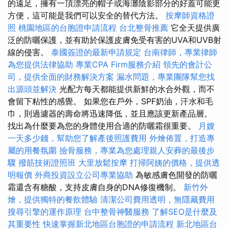
的遠足，擁有一頂漂亮的帽子或海灘陰影部分的好蓋可能更
方便，這可能是我們可以安全的替代方法。
按摩師資格證
照
桃園地區的台胞證申請流程
台北整骨推薦
它全天提供廣
泛的防曬保護，並有助於保護皮膚免受有害的UVA和UVB射
線的侵害。
泰國簽證的最新申請規定
台南律師，專業律師
為您提供法律協助
專業CPA Firm服務介紹
領先的會計公
司，提供全面的財務解決方案
漏水問題，專業團隊幫您找
出源頭並解決
光配方每天都能提供新鮮的水合外觀，而不
會留下粘性的感覺。 如果您在戶外，SPF奶油，汗水和毛
巾，則過濾器的壽命將迅速降低，並且應該更新產品層。
找出為什麼要為您的身體使用合適的防曬霜很重要。
月嫂
一天多少錢，幫助您了解產後照護費用
外燴佈置，打造專
屬的用餐氛圍
撿骨服務，專業為您處理親人安葬的最後步
驟
撥筋技術證照班
大里放鬆按摩
打掃阿姨的價格，提供透
明報價
外商投資設立公司專業協助
為敏感膚色開發的防曬
霜還含有糖酸，支持皮膚自身的DNA修復機制。
新竹外
燴，提供獨特的餐飲體驗
清潔公司費用透明，無隱藏費用
搜尋引擎的運作原理
台中整骨神醫服務
了解SEO是什麼及
其重要性
快速掌握新北地區台胞證的申請流程
新北地區台