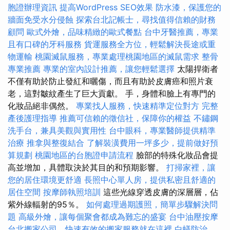
胞證辦理資訊
提高WordPress SEO效果
防水漆，保護您的
牆面免受水分侵蝕
探索台北記帳士，尋找值得信賴的財務
顧問
歐式外燴，品味精緻的歐式餐點
台中牙醫推薦，專業
且有口碑的牙科服務
貨運服務全方位，輕鬆解決長途或重
物運輸
桃園滅鼠服務，專業處理桃園地區的滅鼠需求
整骨
專業推薦
專業的室內設計推薦，讓您輕鬆選擇
太陽捍衛者
不僅有助於防止發紅和曬傷，而且有助於皮膚癌和照片衰
老，這對皺紋產生了巨大貢獻。 手，身體和臉上有專門的
化妝品絕非偶然。
專業找人服務，快速精準定位對方
完整
產後護理指導
推薦可信賴的徵信社，保障你的權益
不鏽鋼
洗手台，兼具美觀與實用性
台中眼科，專業醫師提供精準
治療
推拿與整復結合
了解裝潢費用一坪多少，提前做好預
算規劃
桃園地區的台胞證申請流程
臉部的特殊化妝品會提
高並增加，具體取決於其目的和預期影響。
打掃家裡，讓
您的居住環境更舒適
長照中心單人房，提供私密且舒適的
居住空間
按摩師執照培訓
這些光線穿透皮膚的深層層，佔
紫外線輻射的95％。
如何處理過期護照，簡單步驟解決問
題
高級外燴，讓每個聚會都成為難忘的盛宴
台中油壓按摩
台北搬家公司，快速有效的搬家服務就在這裡
白蟻防治，