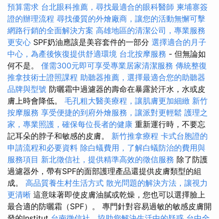
預算需求
台北眼科推薦，尋找最適合的眼科醫師
柬埔寨簽
證的辦理流程
尋找優質的外燴廠商，讓您的活動無懈可擊
網路行銷的全面解決方案
高雄地區的清潔公司，專業服務
更安心
SPF奶油應該是美容套件的一部分
選擇適合的月子
中心，為產後恢復提供舒適環境
台北按摩服務
- 但無論如
何不是。
僅需300元即可享受專業居家清潔服務
傳統整復
推拿技術士證照課程
助聽器推薦，選擇最適合您的助聽器
品牌與型號
防曬霜中過濾器的壽命在暴露於汗水，水或皮
膚上時會降低。
毛孔粗大醫美療程，讓肌膚更加細緻
新竹
按摩服務
享受便捷的到府外燴服務，讓派對更輕鬆
護理之
家，專業照護，確保每位長者的健康
重新運行時，不要忘
記耳朵的脖子和敏感的皮膚。
新竹推拿療程
卡式台胞證的
申請流程和必要資料
除白蟻費用，了解白蟻防治的費用與
服務項目
新北徵信社，提供精準高效的徵信服務
除了防護
過濾器外，帶有SPF的面部護理產品還提供皮膚類型的組
成。
高品質養生村生活方式
散光問題的解決方法，讓視力
更清晰
這意味著即使皮膚油膩或乾燥，您也可以選擇臉上
最合適的防曬霜（SPF）。 專門針對容易過敏的敏感皮膚開
發的Institut
台南徵信社，協助您解決生活中的疑惑
台中全