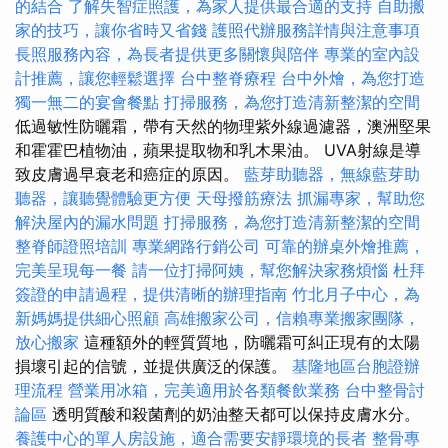
的結合
了解失智症照護，為家人提供最合適的支持
自助搬
家的技巧，讓你省時又省錢
護照代辦服務詳情與注意事項
長照服務內容，為長者提供更多關懷與陪伴
專業的室內設
計推薦，讓您輕鬆選擇
台中整脊療程
台中外燴，為您打造
獨一無二的宴會餐點
打掃服務，為您打造清新整潔的空間
低過敏性防曬霜，帶有天然的物理紫外線過濾器，澳洲堅果
和霍霍巴植物油，蘋果提取物和乳木果油。 UVA射線是導
致皮膚過早衰老和癌症的原因。
藍芽助聽器，無線藍芽助
聽器，讓聽覺體驗更方便
天母撥筋療法
抓漏專家，幫助您
解決屋內的漏水問題
打掃服務，為您打造清新整潔的空間
整脊師證照培訓
專業網路行銷公司
可靠的辦桌外燴推薦，
完美呈現每一餐
請一位打掃阿姨，幫您解決家務煩惱
杜拜
簽證的申請過程，提供清晰的辦理指南
竹北月子中心，為
新媽媽提供細心照顧
高雄搬家公司，信賴專業搬家團隊，
放心搬家
這種額外的輕質質地，防曬霜可糾正現有的太陽
損壞引起的信號，並提供廣泛的保護。
基隆地區台胞證辦
理流程
營業用冰箱，完美適用於各類餐飲業務
台中整骨討
論區
透明質酸和殺菌劑的奶油整天都可以保持皮膚水分。
養護中心的單人房設施，適合需要安靜環境的長者
整骨專