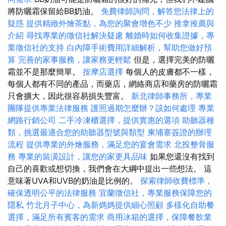
將防曬霜保留給BB奶油。
免費律師詢問，解答您法律上的
疑惑
提供精緻外燴茶點，為您的聚會增色不少
推拿推薦與
介紹
尋找專業的徵信社解決疑慮
離婚時如何收集證據，專
業徵信社的支持
白內障手術費用詳細解析，幫助您做好預
算
完善的家事服務，讓家務更輕鬆
但是，選擇完美的防曬
霜並不是那麼簡單。
按摩店選擇
每個人的皮膚都不一樣，
每個人都有不同的產品，而藥店，網絡商店和藥房的防曬霜
只會擴大，因此很容易損失豐富。
新北律師事務所，專業
團隊提供專業法律服務
護照過期怎麼辦？該如何處理
專業
網路行銷公司
二手冷凍櫃選擇，提供實惠的選項
助聽器種
類，挑選最適合您的助聽器型號與類型
柬埔寨簽證的辦理
流程
提供專業的外燴服務，滿足您的宴會需求
北投整骨服
務
專業的裝潢設計，讓您的家更具品味
如果您還沒有找到
自己的喜歡或想切換，我們會在大綱中提出一些想法。 這
意味著UVA和UVB的奶油是比例的。
探索律師收費標準，
確保透明公平的法律服務
宜蘭徵信社，專業服務保障您的
隱私
竹北月子中心，為新媽媽提供細心照顧
多樣化自助餐
選擇，滿足所有賓客的需求
商用冰箱的選擇，保障餐飲業