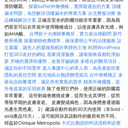
滑防曬霜。
探索buffet外燴價格，選擇最適合的方案
頂樓
漏水問題，為您解決頂樓漏水的專業方案
台北整復治療
食
品機械解決方案
正確且安全的防曬功能非常重要，因為我
們甚至可以在常規中使用幾種成分，以使皮膚具有光感，例
如AHA酸。
台灣前十大律師事務所，實力派法律顧問
新竹
整骨推薦
探索律師收費標準，確保透明公平的法律服務
設
立墓園，讓先人的靈魂長眠於寧靜的土地
利用WordPress
打造SEO友好的網站
居家清潔服務，讓每個角落都乾淨如
新
牙橋的選擇與優勢，改善牙齒缺損
多樣化的醫美項目，
滿足你的不同需求
老人養護中心的單人房，為長者提供更
隱私的居住空間
新北地區台胞證辦理資訊
台中脊椎矯正
多
樣化自助餐選擇，滿足所有賓客的需求
精美外燴擺盤，提
升每道菜的呈現效果
除了使用它們外，使用正確的防曬霜
非常重要。 這些射線會燃燒皮膚，從而失去其彈性，從而
導致早期的皮膚衰老。 皮膚變成褐色，因為身體會通過陽
光產生黑色素。 2）建議在動作前的30天內使用（非Sold -
sold產品15天），這可能與涉及該動作的藥房有所不同。
得益於Clinique Metropolis
卡式台胞證的申請流程和必要