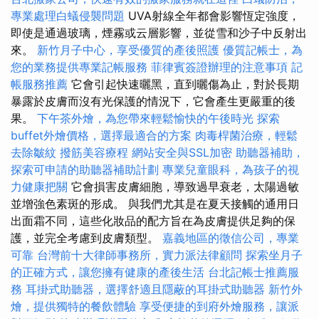
專業處理白蟻侵襲問題
UVA射線全年都會影響恆定強度，
即使是通過玻璃，煙霧或云層影響，並從雪和沙子中反射出
來。
新竹月子中心，享受優質的產後照護
優質記帳士，為
您的業務提供專業記帳服務
菲律賓簽證辦理的注意事項
記
帳服務推薦
它會引起快速曬黑，直到曬傷為止，對於長期
暴露於皮膚而沒有光保護的情況下，它會產生更嚴重的後
果。
下午茶外燴，為您帶來輕鬆愉快的午後時光
探索
buffet外燴價格，選擇最適合的方案
肉毒桿菌治療，輕鬆
去除皺紋
撥筋美容療程
網站安全與SSL加密
助聽器補助，
探索可申請的助聽器補助計劃
專業兒童眼科，為孩子的視
力健康把關
它會損害皮膚細胞，導致過早衰老，太陽過敏
並增強色素斑的形成。 與我們尤其是在夏天接觸的通用日
出面霜不同，這些化妝品的配方旨在為皮膚提供足夠的保
護，並完全考慮到皮膚類型。
嘉義地區的徵信公司，專業
可靠
台灣前十大律師事務所，實力派法律顧問
探索坐月子
的正確方式，讓您擁有健康的產後生活
台北記帳士推薦服
務
耳掛式助聽器，選擇舒適且隱蔽的耳掛式助聽器
新竹外
燴，提供獨特的餐飲體驗
享受便捷的到府外燴服務，讓派