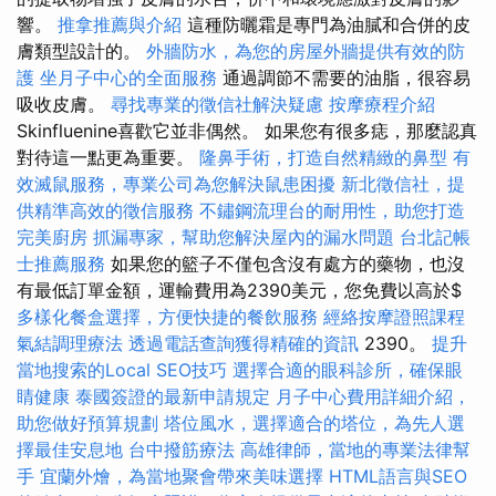
響。
推拿推薦與介紹
這種防曬霜是專門為油膩和合併的皮
膚類型設計的。
外牆防水，為您的房屋外牆提供有效的防
護
坐月子中心的全面服務
通過調節不需要的油脂，很容易
吸收皮膚。
尋找專業的徵信社解決疑慮
按摩療程介紹
Skinfluenine喜歡它並非偶然。 如果您有很多痣，那麼認真
對待這一點更為重要。
隆鼻手術，打造自然精緻的鼻型
有
效滅鼠服務，專業公司為您解決鼠患困擾
新北徵信社，提
供精準高效的徵信服務
不鏽鋼流理台的耐用性，助您打造
完美廚房
抓漏專家，幫助您解決屋內的漏水問題
台北記帳
士推薦服務
如果您的籃子不僅包含沒有處方的藥物，也沒
有最低訂單金額，運輸費用為2390美元，您免費以高於$
多樣化餐盒選擇，方便快捷的餐飲服務
經絡按摩證照課程
氣結調理療法
透過電話查詢獲得精確的資訊
2390。
提升
當地搜索的Local SEO技巧
選擇合適的眼科診所，確保眼
睛健康
泰國簽證的最新申請規定
月子中心費用詳細介紹，
助您做好預算規劃
塔位風水，選擇適合的塔位，為先人選
擇最佳安息地
台中撥筋療法
高雄律師，當地的專業法律幫
手
宜蘭外燴，為當地聚會帶來美味選擇
HTML語言與SEO