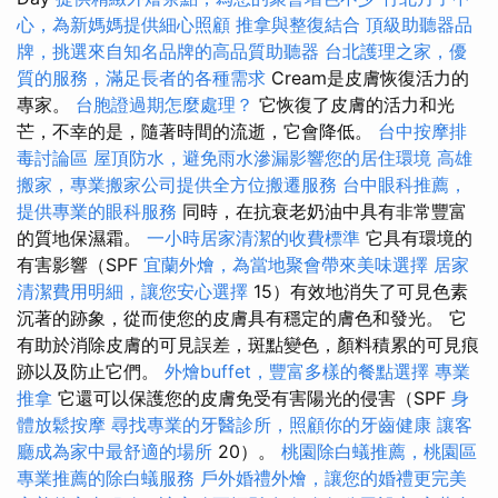
心，為新媽媽提供細心照顧
推拿與整復結合
頂級助聽器品
牌，挑選來自知名品牌的高品質助聽器
台北護理之家，優
質的服務，滿足長者的各種需求
Cream是皮膚恢復活力的
專家。
台胞證過期怎麼處理？
它恢復了皮膚的活力和光
芒，不幸的是，隨著時間的流逝，它會降低。
台中按摩排
毒討論區
屋頂防水，避免雨水滲漏影響您的居住環境
高雄
搬家，專業搬家公司提供全方位搬遷服務
台中眼科推薦，
提供專業的眼科服務
同時，在抗衰老奶油中具有非常豐富
的質地保濕霜。
一小時居家清潔的收費標準
它具有環境的
有害影響（SPF
宜蘭外燴，為當地聚會帶來美味選擇
居家
清潔費用明細，讓您安心選擇
15）有效地消失了可見色素
沉著的跡象，從而使您的皮膚具有穩定的膚色和發光。 它
有助於消除皮膚的可見誤差，斑點變色，顏料積累的可見痕
跡以及防止它們。
外燴buffet，豐富多樣的餐點選擇
專業
推拿
它還可以保護您的皮膚免受有害陽光的侵害（SPF
身
體放鬆按摩
尋找專業的牙醫診所，照顧你的牙齒健康
讓客
廳成為家中最舒適的場所
20）。
桃園除白蟻推薦，桃園區
專業推薦的除白蟻服務
戶外婚禮外燴，讓您的婚禮更完美