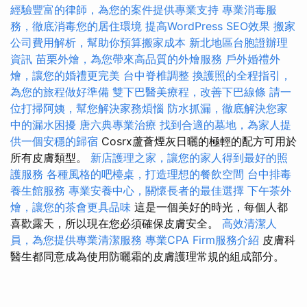
經驗豐富的律師，為您的案件提供專業支持
專業消毒服
務，徹底消毒您的居住環境
提高WordPress SEO效果
搬家
公司費用解析，幫助你預算搬家成本
新北地區台胞證辦理
資訊
苗栗外燴，為您帶來高品質的外燴服務
戶外婚禮外
燴，讓您的婚禮更完美
台中脊椎調整
換護照的全程指引，
為您的旅程做好準備
雙下巴醫美療程，改善下巴線條
請一
位打掃阿姨，幫您解決家務煩惱
防水抓漏，徹底解決您家
中的漏水困擾
唐六典專業治療
找到合適的墓地，為家人提
供一個安穩的歸宿
Cosrx蘆薈煙灰日曬的極輕的配方可用於
所有皮膚類型。
新店護理之家，讓您的家人得到最好的照
護服務
各種風格的吧檯桌，打造理想的餐飲空間
台中排毒
養生館服務
專業安養中心，關懷長者的最佳選擇
下午茶外
燴，讓您的茶會更具品味
這是一個美好的時光，每個人都
喜歡露天，所以現在您必須確保皮膚安全。
高效清潔人
員，為您提供專業清潔服務
專業CPA Firm服務介紹
皮膚科
醫生都同意成為使用防曬霜的皮膚護理常規的組成部分。