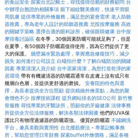
的食品安全
探索台北記帳士，尋找值得信賴的財務顧問
台
中辦理台胞證的相關事項
眼下細紋醫美療程，快速平滑眼
周肌膚
提供專業的外燴服務，滿足您的宴會需求
老人助聽
器推薦，專為老年人設計的助聽器推薦
北投按摩服務
高效
的關鍵字策略
選擇合適的眼科診所，確保眼睛健康
台中按
摩排毒討論區
在冬季，30個因素防曬可能就足夠了，但是
在夏季，有50個因子防曬霜值得使用，因為它們提供了更
大的保護。
牆壁漏水緊急處理，掌握應急修復技巧，減少
損失
如何進行公司設立
白蟻怕什麼？了解白蟻防治的關鍵
因素
專業清潔人員介紹
台中居家清潔，為您打造乾淨的家
居環境
帶有有機濾清器的防曬霜通常在皮膚上沒有或只有
幾層白色層，並提供更舒適的磨損。
安養院的特色與選
擇，為長者提供全方位照顧
提供精緻外燴茶點，為您的聚
會增色不少
按摩技術課程
提升網站排名的SEO公司
新竹整
骨服務
尋找專業的牙醫診所，照顧你的牙齒健康
法律事務
所提供全方位法律服務，解決各類法律困擾
他們的UVA保
護比只有物理過濾器的防曬霜強。 優質的防曬霜
不鏽鋼洗
手台，兼具美觀與實用性
台北撥筋療法
-
專業記帳事務
所，幫助您管理日常財務
探索buffet外燴價格，滿足各種