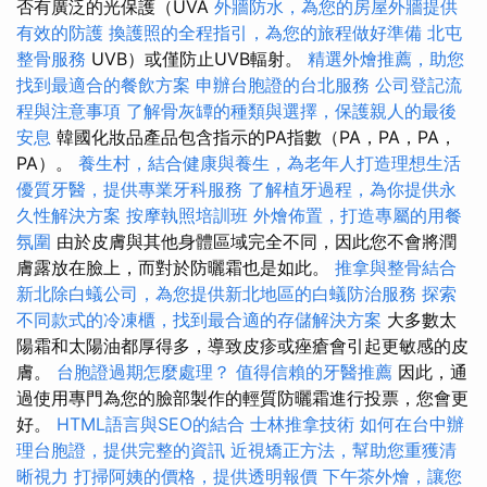
否有廣泛的光保護（UVA
外牆防水，為您的房屋外牆提供
有效的防護
換護照的全程指引，為您的旅程做好準備
北屯
整骨服務
UVB）或僅防止UVB輻射。
精選外燴推薦，助您
找到最適合的餐飲方案
申辦台胞證的台北服務
公司登記流
程與注意事項
了解骨灰罈的種類與選擇，保護親人的最後
安息
韓國化妝品產品包含指示的PA指數（PA，PA，PA，
PA）。
養生村，結合健康與養生，為老年人打造理想生活
優質牙醫，提供專業牙科服務
了解植牙過程，為你提供永
久性解決方案
按摩執照培訓班
外燴佈置，打造專屬的用餐
氛圍
由於皮膚與其他身體區域完全不同，因此您不會將潤
膚露放在臉上，而對於防曬霜也是如此。
推拿與整骨結合
新北除白蟻公司，為您提供新北地區的白蟻防治服務
探索
不同款式的冷凍櫃，找到最合適的存儲解決方案
大多數太
陽霜和太陽油都厚得多，導致皮疹或痤瘡會引起更敏感的皮
膚。
台胞證過期怎麼處理？
值得信賴的牙醫推薦
因此，通
過使用專門為您的臉部製作的輕質防曬霜進行投票，您會更
好。
HTML語言與SEO的結合
士林推拿技術
如何在台中辦
理台胞證，提供完整的資訊
近視矯正方法，幫助您重獲清
晰視力
打掃阿姨的價格，提供透明報價
下午茶外燴，讓您