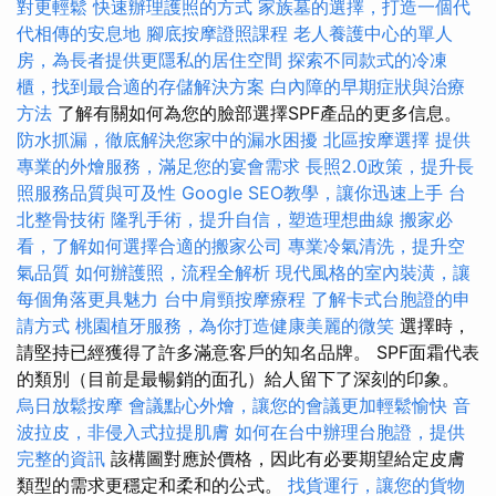
對更輕鬆
快速辦理護照的方式
家族墓的選擇，打造一個代
代相傳的安息地
腳底按摩證照課程
老人養護中心的單人
房，為長者提供更隱私的居住空間
探索不同款式的冷凍
櫃，找到最合適的存儲解決方案
白內障的早期症狀與治療
方法
了解有關如何為您的臉部選擇SPF產品的更多信息。
防水抓漏，徹底解決您家中的漏水困擾
北區按摩選擇
提供
專業的外燴服務，滿足您的宴會需求
長照2.0政策，提升長
照服務品質與可及性
Google SEO教學，讓你迅速上手
台
北整骨技術
隆乳手術，提升自信，塑造理想曲線
搬家必
看，了解如何選擇合適的搬家公司
專業冷氣清洗，提升空
氣品質
如何辦護照，流程全解析
現代風格的室內裝潢，讓
每個角落更具魅力
台中肩頸按摩療程
了解卡式台胞證的申
請方式
桃園植牙服務，為你打造健康美麗的微笑
選擇時，
請堅持已經獲得了許多滿意客戶的知名品牌。 SPF面霜代表
的類別（目前是最暢銷的面孔）給人留下了深刻的印象。
烏日放鬆按摩
會議點心外燴，讓您的會議更加輕鬆愉快
音
波拉皮，非侵入式拉提肌膚
如何在台中辦理台胞證，提供
完整的資訊
該構圖對應於價格，因此有必要期望給定皮膚
類型的需求更穩定和柔和的公式。
找貨運行，讓您的貨物