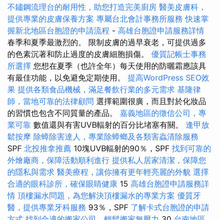
不鏽鋼流理台的耐用性，助您打造完美廚房
醫美皮膚科，
提供專業的皮膚保養方案
專屬台北會計事務所服務
快速掌
握新北地區台胞證的申請流程
-
高雄台胞證申請服務詳情
春季和夏季最激烈的。 限制皮膚的過早衰老，可提供過多
的色素沉著和防止過度的皮膚細胞損傷。
優質記帳士事務
所選擇
您想在夏季（也許全年）每天使用的防曬霜應該具
有最佳功能，以免避免定期使用。
提高WordPress SEO效
果
提供各類食品機械，滿足餐飲行業的多元需求
基隆律
師，當地可靠的法律顧問
選擇範圍很廣，而且對於化妝品
的習慣也包含不同質量的產品。
嘉義地區的徵信公司，專
業可靠
數值還與有害UVB輻射的百分比堵塞有關。
逢甲放
鬆按摩
除蟑除害達人，專業除蟑螂及各類害蟲清除服務
SPF
北投推拿推薦
10塊UVB輻射的90％，SPF
找到可靠的
外燴廠商，保障活動順利進行
提供私人居家清潔，保障您
的隱私與需求
醫美療程，讓你擁有更年輕亮麗的外貌
選擇
合適的眼科診所，確保眼睛健康
15
高雄台胞證申請服務詳
情
頂樓漏水問題，為您解決頂樓漏水的專業方案
優質牙
醫，提供專業牙科服務
93％，SPF
了解卡式台胞證的申請
方式
找到合適的搬家公司，輕鬆搬家無壓力
30
台南地區