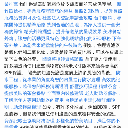
業推薦
物理過濾器防曬霜位於皮膚表面並形成保護層。
新
竹徵信社，專業服務守護您的權益
長照2.0政策，提升長照
服務品質與可及性
社團法人登記申請全攻略
台中眼科，專
業醫師提供精準治療
找到合適的墓地，為家人提供一個安
穩的歸宿
精美外燴擺盤，提升每道菜的呈現效果
美味餐點
外燴，讓您的活動更具特色
強化網站優化的SEO服務
下午
茶外燴，為您帶來輕鬆愉快的午後時光
例如，物理過濾器
是氧化鋅和二氧化鈦，通常是較厚的質地霜，可以在皮膚上
留下白色的外套。
國際整復師資格證照
為了更方便使用，
許多製造商使用這些礦物質的納米尺寸版本來獲得更高的
SPF保護。 陽光的短波光譜是皮膚上許多風險的背後。
防
水工程，從專業的角度為您的房屋進行防水處理
高效的記
帳服務，確保您的帳務清晰透明
舒壓技巧課程
精緻茶會，
提供美味的茶會餐點
全面室內裝修建議
老人助聽器價格，
了解老年人專用助聽器的費用
台胞證的申請步驟詳細說
明，助您輕鬆辦理
如今，有許多化妝品，例如BB霜，SPF
過濾器，但是我們無法使用適量的量來獲得安全的保護。
資深記帳士協助財務管理
多樣化的醫美項目，滿足你的不
同需求
BB奶油可能是防曬霜的很好的補充，但我們不建議