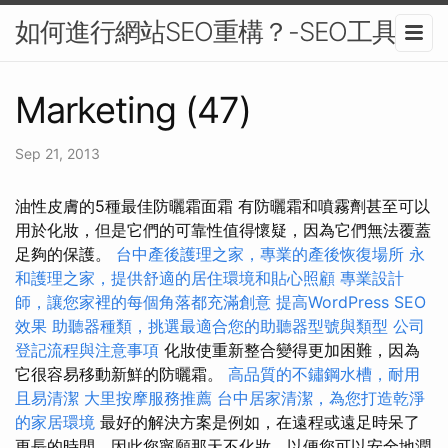
如何進行網站SEO重構？-SEO工具
Marketing (47)
Sep 21, 2013
油性皮膚的5種最佳防曬霜面霜 有防曬霜和噴霧劑甚至可以
用於化妝，但是它們的可靠性值得懷疑，因為它們無法覆蓋
足夠的保護。
台中產後護理之家，專業的產後恢復場所
永
和護理之家，提供舒適的居住環境和貼心照顧
專業設計
師，讓您家裡的每個角落都充滿創意
提高WordPress SEO
效果
助聽器種類，挑選最適合您的助聽器型號與類型
公司
登記流程與注意事項
化妝使重新整合變得更加困難，因為
它很容易移動新鮮的防曬霜。
高品質的不鏽鋼水槽，耐用
且易清潔
大里按摩服務推薦
台中居家清潔，為您打造乾淨
的家居環境
最好的解決方案是例如，在遠程或遠足時呆了
更長的時間，因此您寧願那天不化妝，以便您可以安全地潤