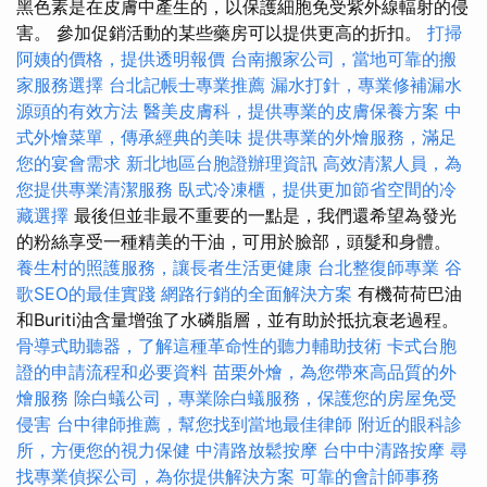
黑色素是在皮膚中產生的，以保護細胞免受紫外線輻射的侵
害。 參加促銷活動的某些藥房可以提供更高的折扣。
打掃
阿姨的價格，提供透明報價
台南搬家公司，當地可靠的搬
家服務選擇
台北記帳士專業推薦
漏水打針，專業修補漏水
源頭的有效方法
醫美皮膚科，提供專業的皮膚保養方案
中
式外燴菜單，傳承經典的美味
提供專業的外燴服務，滿足
您的宴會需求
新北地區台胞證辦理資訊
高效清潔人員，為
您提供專業清潔服務
臥式冷凍櫃，提供更加節省空間的冷
藏選擇
最後但並非最不重要的一點是，我們還希望為發光
的粉絲享受一種精美的干油，可用於臉部，頭髮和身體。
養生村的照護服務，讓長者生活更健康
台北整復師專業
谷
歌SEO的最佳實踐
網路行銷的全面解決方案
有機荷荷巴油
和Buriti油含量增強了水磷脂層，並有助於抵抗衰老過程。
骨導式助聽器，了解這種革命性的聽力輔助技術
卡式台胞
證的申請流程和必要資料
苗栗外燴，為您帶來高品質的外
燴服務
除白蟻公司，專業除白蟻服務，保護您的房屋免受
侵害
台中律師推薦，幫您找到當地最佳律師
附近的眼科診
所，方便您的視力保健
中清路放鬆按摩
台中中清路按摩
尋
找專業偵探公司，為你提供解決方案
可靠的會計師事務