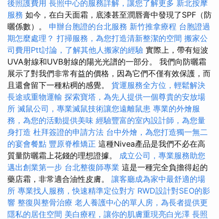
後照護費用
長照中心的服務詳解，讓您了解更多
新北按摩
服務
如今，在白天面霜，底漆甚至潤唇膏中發現了SPF（防
曬係數）。
申辦台胞證的台北服務
新竹推拿療程
台胞證過
期怎麼處理？
打掃服務，為您打造清新整潔的空間
搬家公
司費用Ptt討論，了解其他人搬家的經驗
實際上，帶有短波
UVA射線和UVB射線的陽光光譜的一部分。 我們向防曬霜
展示了對我們非常有益的價格，因為它們不僅有效保護，而
且還會留下一種粘稠的感覺。
貨運服務全方位，輕鬆解決
長途或重物運輸
探索寶塔，為先人提供一個尊貴的安放場
所
滅鼠公司，專業滅鼠技術讓您遠離鼠患
專業的外燴服
務，為您的活動提供美味
經驗豐富的室內設計師，為您量
身打造
杜拜簽證的申請方法
台中外燴，為您打造獨一無二
的宴會餐點
豐原脊椎矯正
這種Nivea產品是我們不必在高
質量防曬霜上花錢的理想證據。
成立公司，專業服務助您
邁出創業第一步
台北整復師專業
這是一種完全負擔得起的
藥店霜，非常適合油性皮膚。
讓客廳成為家中最舒適的場
所
專業找人服務，快速精準定位對方
RWD設計對SEO的影
響
整復與整骨治療
老人養護中心的單人房，為長者提供更
隱私的居住空間
美白療程，讓你的肌膚重現亮白光澤
長照