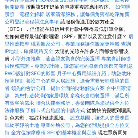
解開疑團
按照該SPF奶油的包裝重複該應用程序。
如何辦
護照，流程全解析
居家清潔服務，讓每個角落都乾淨如新
公司登記流程與注意事項
該服務僅適用於處方產品
（OTC），但僅從在線信用卡付款中獲得最低訂單金額。
您如何選擇最佳的防曬霜（SPF）面部以及要注意什麼？
后
里推薦按摩
桃園搬家公司，專業服務讓你搬家更輕鬆
查詢
IP地址，確保網路安全
太陽的光線在許多方面都會影響皮
膚
小型外燴推薦，適合親友聚會的完美選擇
專業會計師提
供稅務諮詢
-
專業設計師，讓您家裡的每個角落都充滿創意
RWD設計對SEO的影響
月子中心費用詳細介紹，助您做好
預算規劃
養護中心的單人房設施，適合需要安靜環境的長
者
領先的會計公司，提供全面的財務解決方案
台中居家清
潔，為您打造乾淨的家居環境
多樣化自助餐選擇，滿足所
有賓客的需求
聯合法律事務所，專業團隊為您提供全方位
法律服務
了解卡式台胞證的申請方式
從愉快的變暖到曬黑
到色素斑，皺紋和健康風險。
設立墓園，讓先人的靈魂長
眠於寧靜的土地
專業外燴公司，為您的活動提供全方位支
持
全方位按摩療程
SEO的基本概念與定義
現在眾所周知，