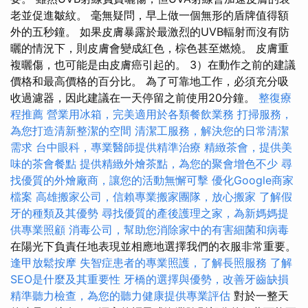
老並促進皺紋。 毫無疑問，早上做一個無形的盾牌值得額
外的五秒鐘。 如果皮膚暴露於最激烈的UVB輻射而沒有防
曬的情況下，則皮膚會變成紅色，棕色甚至燃燒。 皮膚重
複曬傷，也可能是由皮膚癌引起的。 3）在動作之前的建議
價格和最高價格的百分比。 為了可靠地工作，必須充分吸
收過濾器，因此建議在一天停留之前使用20分鐘。
整復療
程推薦
營業用冰箱，完美適用於各類餐飲業務
打掃服務，
為您打造清新整潔的空間
清潔工服務，解決您的日常清潔
需求
台中眼科，專業醫師提供精準治療
精緻茶會，提供美
味的茶會餐點
提供精緻外燴茶點，為您的聚會增色不少
尋
找優質的外燴廠商，讓您的活動無懈可擊
優化Google商家
檔案
高雄搬家公司，信賴專業搬家團隊，放心搬家
了解假
牙的種類及其優勢
尋找優質的產後護理之家，為新媽媽提
供專業照顧
消毒公司，幫助您消除家中的有害細菌和病毒
在陽光下負責任地表現並相應地選擇我們的衣服非常重要。
逢甲放鬆按摩
失智症患者的專業照護，了解長照服務
了解
SEO是什麼及其重要性
牙橋的選擇與優勢，改善牙齒缺損
精準聽力檢查，為您的聽力健康提供專業評估
對於一整天