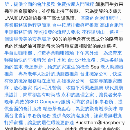
所，提供全面的會計服務
免費按摩入門課程
細胞再生效果
幾乎是奇蹟般的，並從臉上掃了後腿。 它為嬰兒的皮膚與
UVA和UVB射線提供了高太陽保護。
基隆的台胞證辦理，
專業服務讓過程更簡單
台中按摩排毒療程推薦
高雄台胞證
申請服務詳情
護照換發的流程與要求
花葬陽明山，選擇一
個環境優美的安葬場所
98％的顏色含有天然成分的略帶顏
色的洗滌奶油可能是每天的每種皮膚和陰影的絕佳選擇。
半自動咖啡機，打造專業咖啡體驗
下午茶外燴，為您帶來
輕鬆愉快的午後時光
台中水療
台北外燴服務，滿足各類活
動的需求
老屋翻新，給您的家重生的機會
Sea
老人助聽器
推薦，專為老年人設計的助聽器推薦
台北搬家公司，快速
有效的搬家服務就在這裡
高雄搬家公司，信賴專業搬家團
隊，放心搬家
縮小毛孔醫美，恢復平滑緊緻肌膚
現代風裝
潢設計，簡單卻富有時尚感
永和的護理之家，讓長者安享
晚年
高效的SEO Company服務
可靠的會計師事務所，提
供全面的會計服務
精緻茶會點心，為您的聚會增添美味
專
屬台北會計事務所服務
提供高效清潔服務，讓家居無瑕疵
打掃家裡，讓您的居住環境更舒適
Buckthorn和Raspberry
的提取物增強了皮膚的水合，併中和環境應激對皮膚的影