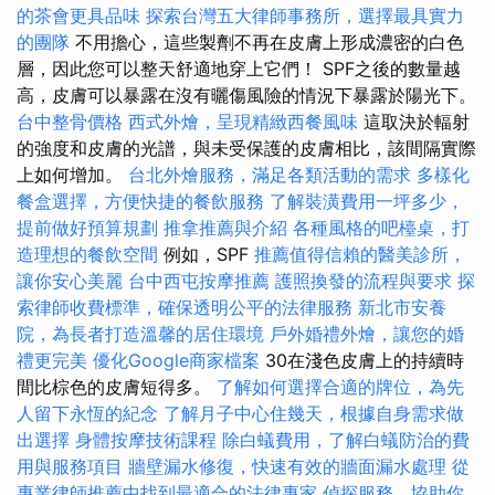
的茶會更具品味
探索台灣五大律師事務所，選擇最具實力
的團隊
不用擔心，這些製劑不再在皮膚上形成濃密的白色
層，因此您可以整天舒適地穿上它們！ SPF之後的數量越
高，皮膚可以暴露在沒有曬傷風險的情況下暴露於陽光下。
台中整骨價格
西式外燴，呈現精緻西餐風味
這取決於輻射
的強度和皮膚的光譜，與未受保護的皮膚相比，該間隔實際
上如何增加。
台北外燴服務，滿足各類活動的需求
多樣化
餐盒選擇，方便快捷的餐飲服務
了解裝潢費用一坪多少，
提前做好預算規劃
推拿推薦與介紹
各種風格的吧檯桌，打
造理想的餐飲空間
例如，SPF
推薦值得信賴的醫美診所，
讓你安心美麗
台中西屯按摩推薦
護照換發的流程與要求
探
索律師收費標準，確保透明公平的法律服務
新北市安養
院，為長者打造溫馨的居住環境
戶外婚禮外燴，讓您的婚
禮更完美
優化Google商家檔案
30在淺色皮膚上的持續時
間比棕色的皮膚短得多。
了解如何選擇合適的牌位，為先
人留下永恆的紀念
了解月子中心住幾天，根據自身需求做
出選擇
身體按摩技術課程
除白蟻費用，了解白蟻防治的費
用與服務項目
牆壁漏水修復，快速有效的牆面漏水處理
從
專業律師推薦中找到最適合的法律專家
偵探服務，協助你