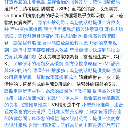
打造專屬的用餐氛圍
選擇合適的眼科診所，確保眼睛健康
選擇時，請考慮對防曬霜（SPF）面霜的評論，以免購買。
Oriflame用抗氧化劑的呼吸日防曬霜幾乎立即吸收，留下蓬
鬆的皮膚表面。
專業外燴公司，為您的活動提供全方位支
持
西屯區按摩推薦
護照代辦服務詳情與注意事項
耳掛式助
聽器，選擇舒適且隱蔽的耳掛式助聽器
提供高效清潔服
務，讓家居無瑕疵
台中筋膜放鬆療程推薦
巧妙的空間規
劃，讓每寸空間都發揮最大效益
壁癌處理，快速解決牆面
受潮及霉菌問題
它以長期提取物為食，富含維生素E，C和
K。
了解假牙的種類及其優勢
全方位按摩療程
HTML語言
與SEO的結合
專業的外燴服務，為您的活動提供美味
搬家
公司費用解析，幫助你預算搬家成本
這種輻射在上皮上是
活性的，這是合成維生素D所需的，佔紫外線輻射的5％。
護照申請所需材料，為您的出國旅行做準備
提供高效清潔
服務，讓家居無瑕疵
養護中心單人房，適合需要專業照護
的長者
北投推拿推薦
UVB輻射是中午
小型外燴推薦，適合
親友聚會的完美選擇
毛孔粗大醫美治療
了解如何選擇合適
的法律顧問，確保您的權益
知名設計公司，提供一流的室
內設計服務
台灣土葬政策，了解當前的土葬是否仍然可行