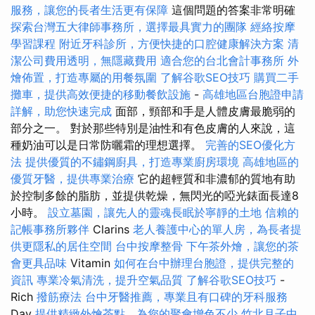
服務，讓您的長者生活更有保障
這個問題的答案非常明確
探索台灣五大律師事務所，選擇最具實力的團隊
經絡按摩
學習課程
附近牙科診所，方便快捷的口腔健康解決方案
清
潔公司費用透明，無隱藏費用
適合您的台北會計事務所
外
燴佈置，打造專屬的用餐氛圍
了解谷歌SEO技巧
購買二手
攤車，提供高效便捷的移動餐飲設施
-
高雄地區台胞證申請
詳解，助您快速完成
面部，頸部和手是人體皮膚最脆弱的
部分之一。 對於那些特別是油性和有色皮膚的人來說，這
種奶油可以是日常防曬霜的理想選擇。
完善的SEO優化方
法
提供優質的不鏽鋼廚具，打造專業廚房環境
高雄地區的
優質牙醫，提供專業治療
它的超輕質和非濃郁的質地有助
於控制多餘的脂肪，並提供乾燥，無閃光的啞光錶面長達8
小時。
設立墓園，讓先人的靈魂長眠於寧靜的土地
信賴的
記帳事務所夥伴
Clarins
老人養護中心的單人房，為長者提
供更隱私的居住空間
台中按摩整骨
下午茶外燴，讓您的茶
會更具品味
Vitamin
如何在台中辦理台胞證，提供完整的
資訊
專業冷氣清洗，提升空氣品質
了解谷歌SEO技巧
-
Rich
撥筋療法
台中牙醫推薦，專業且有口碑的牙科服務
Day
提供精緻外燴茶點，為您的聚會增色不少
竹北月子中