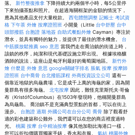
落。
新竹整復推拿
下降持續大約兩個半小時，每5公里停
下來拍攝茶點和照片。 在超過海關框架的金額的情況下，
應為其他產品支付大量稅款。
西屯體態調整
記帳士 考試資
格
下午茶 外燴
按摩證照班
小開曼（Little
台中舒壓
台中
頭部撥筋
台胞證 落地簽
自助式餐點外燴
Cayman）專注於
潛水，並具有獨特的魅力，並提供了最佳的潛水機會。
台
中筋膜放鬆推薦
seo 意思
當我們走在喬治鎮的街道上時，
該鎮的秩序，純潔和現代基礎設施立即出現。 根據埃格釀
酒師的說法，這座山是匈牙利最好的葡萄園地區。
新竹外
燴
什麼是
外燴 意思
google關鍵字排名
脹氣 按摩
按摩師
證照班
台中喬骨
台北撥筋課程
外商投資設立公司
還有一
個靠近地獄的烏龜農場，它是成千上萬的海龜的家，因為開
曼群島有很多海龜。
北屯按摩
因此，難怪克里斯托夫·哥倫
布（KristófColumbus）在1503年發現時，他稱開曼群島
為烏龜島。 喬治鎮不是充滿典型景點的首都，可以在街上
漫步。
台胞證 過期
外國公司在台分公司
喬骨
除了觀看舒
適的彩色建築和公雞外，我們還可以在您的商店裡度過時
光。
桃園 按摩
台中精油按摩
像其他加勒比海港口一樣，
您可以折扣價購買獨家手錶，香水和衣服。
氣結
桃園外燴