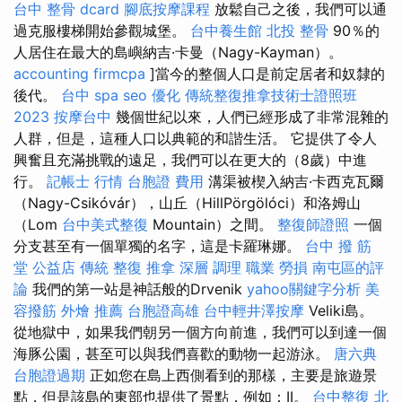
台中 整骨 dcard
腳底按摩課程
放鬆自己之後，我們可以通
過克服樓梯開始參觀城堡。
台中養生館
北投 整骨
90％的
人居住在最大的島嶼納吉·卡曼（Nagy-Kayman）。
accounting firmcpa
]當今的整個人口是前定居者和奴隸的
後代。
台中 spa
seo 優化
傳統整復推拿技術士證照班
2023
按摩台中
幾個世紀以來，人們已經形成了非常混雜的
人群，但是，這種人口以典範的和諧生活。 它提供了令人
興奮且充滿挑戰的遠足，我們可以在更大的（8歲）中進
行。
記帳士 行情
台胞證 費用
溝渠被楔入納吉·卡西克瓦爾
（Nagy-Csikóvár），山丘（HillPörgölóci）和洛姆山
（Lom
台中美式整復
Mountain）之間。
整復師證照
一個
分支甚至有一個單獨的名字，這是卡羅琳娜。
台中 撥 筋
堂 公益店 傳統 整復 推拿 深層 調理 職業 勞損 南屯區的評
論
我們的第一站是神話般的Drvenik
yahoo關鍵字分析
美
容撥筋
外燴 推薦
台胞證高雄
台中輕井澤按摩
Veliki島。
從地獄中，如果我們朝另一個方向前進，我們可以到達一個
海豚公園，甚至可以與我們喜歡的動物一起游泳。
唐六典
台胞證過期
正如您在島上西側看到的那樣，主要是旅遊景
點，但是該島的東部也提供了景點，例如：II。
台中整復
北