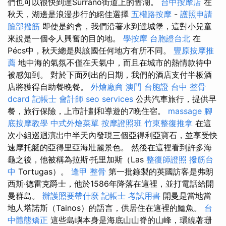
們也可以很快到達Surranó街道上的舊湖。
台中按摩店
在
秋天，湖邊是浪漫步行的絕佳選擇
五權路按摩
-
護照申請
臉部撥筋
即使是約會，我們沿著水到達城堡，這對小兒童
來說是一個令人興奮的目的地。
學按摩
台胞證台北
在
Pécs中，秋天總是與該國任何地方有所不同。
豐原按摩推
薦
地中海的氣氛不僅在天氣中，而且在城市的熱情款待中
被感知到。 對於下面列出的日期，我們的酒店支付半板酒
店將獲得自助餐晚餐。
外燴廠商
澳門 台胞證
台中 整骨
dcard
記帳士 會計師
seo services
公共汽車旅行，提供早
餐，旅行保險，上市計劃和導遊的7晚住宿。
massage
腳
底按摩教學
中式外燴菜單
按摩證照班
竹東整復推拿
在這
次小組巡迴演出中半天內發現三個亞得利亞寶石，並享受快
速摩托艇的亞得里亞海壯麗景色。 然後在這裡看到許多海
龜之後，他被稱為拉斯·托里加斯（Las
整復師證照
撥筋台
中
Tortugas）。
逢甲 整骨
第一批錄製的英國訪客是弗朗
西斯·德雷克爵士，他於1586年降落在這裡，並打電話給開
曼群島。
辦護照要帶什麼
記帳士 考試用書
開曼是當地當
地人塔諾斯（Tainos）的語言，供居住在這裡的鱷魚。
台
中體態矯正
這些島嶼本身是海底山山脊的山峰，環繞著珊