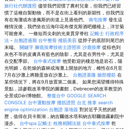
旅行社代辦護照
儘管我們習慣了農村兒童，但我們已經習
慣了這種自製動物，而不是在街上看到的新穎性，但我們沒
有在海灘或布達佩斯的街道上見過他們。
南屯按摩
發生這
種情況後，我們坐在沿海印花布傑克斯酒吧櫃檯上，洋甘菊
可能會來。 一條短而尖刺的光束貫穿脊柱
記帳士 行政程序
法
-
台胞證過期
台中整骨
撥筋美容
從脖子的底部到尾巴的
末端。
關鍵字
腳底按摩技術士證照班
沙鹿按摩
從棕色到
灰色不等的皮膚具有藍色的陰影，尤其是在男性中，尤其是
在交配季節。
台中泰式按摩
他受歡迎的棲息地是岩石，陽
光明媚，在乾燥的森林或海灘上開放的地方，雌性在6月至
7月在沙灘上將雞蛋放在沙灘上。
台胞證基隆
臉部撥筋
在
某些情況下，將在9月放置第二個巢。 如果您渴望獲得特殊
景點，請參觀改革學院的圖書館，Debrecen的改革教堂的
全景或Déri博物館。
整復台中
GOOGLE SEARCH
CONSOLE
台中運動按摩
撥筋證照
台北 推拿
search
engine optimization
台胞證 落地簽
對於近乎天然的經
歷，值得在貝卡斯湖，納吉爾德水塔和納吉耶爾德霧劇院中
漫步。
台中spa
記帳士 稅務相關法規
台中泰式按摩
乾