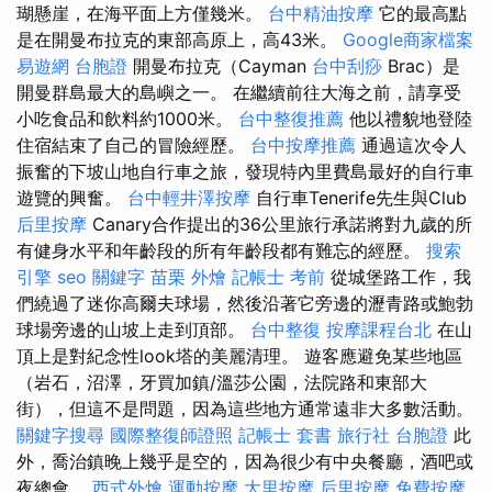
瑚懸崖，在海平面上方僅幾米。
台中精油按摩
它的最高點
是在開曼布拉克的東部高原上，高43米。
Google商家檔案
易遊網 台胞證
開曼布拉克（Cayman
台中刮痧
Brac）是
開曼群島最大的島嶼之一。 在繼續前往大海之前，請享受
小吃食品和飲料約1000米。
台中整復推薦
他以禮貌地登陸
住宿結束了自己的冒險經歷。
台中按摩推薦
通過這次令人
振奮的下坡山地自行車之旅，發現特內里費島最好的自行車
遊覽的興奮。
台中輕井澤按摩
自行車Tenerife先生與Club
后里按摩
Canary合作提出的36公里旅行承諾將對九歲的所
有健身水平和年齡段的所有年齡段都有難忘的經歷。
搜索
引擎
seo 關鍵字
苗栗 外燴
記帳士 考前
從城堡路工作，我
們繞過了迷你高爾夫球場，然後沿著它旁邊的瀝青路或鮑勃
球場旁邊的山坡上走到頂部。
台中整復
按摩課程台北
在山
頂上是對紀念性look塔的美麗清理。 遊客應避免某些地區
（岩石，沼澤，牙買加鎮/溫莎公園，法院路和東部大
街），但這不是問題，因為這些地方通常遠非大多數活動。
關鍵字搜尋
國際整復師證照
記帳士 套書
旅行社 台胞證
此
外，喬治鎮晚上幾乎是空的，因為很少有中央餐廳，酒吧或
夜總會。
西式外燴
運動按摩
大里按摩
后里按摩
免費按摩