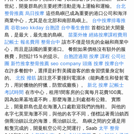
世紀，開曼群島的主要經濟活動是海上運輸和運輸。
台北
整骨推薦
烏日按摩
這些島嶼已成為重要的港口公司和海洋
商業中心，尤其是在北部和南部島嶼上。
台中按摩排毒推
薦
谷歌seo
kkday 台胞證
台中養生會館
首都位於大開曼
島，是最大，最先進的島嶼。
苗栗外燴
經絡按摩課程費用
記帳士 報名費用
整骨台中
該市不僅是領先的金融和商業中
心，而且是該國的重要港口。 餐館如果價格沒有額外的服
務費，則預計15％的提示。
台胞證過期
按摩 課程
公司社
團
新竹推拿整骨推薦
seo company
頭痛 按摩
按摩台中
在許多餐館中，選擇是針對美國遊客的飲食習慣量身定制
的。
北投 撥筋
請注意不要撞到電溜冰（能夠產生和發射電
力，用於獵物的狩獵，防禦或癱瘓）。
新北 按摩
記帳士
考試時間
在市中心，租用1間客房的公寓每月花費100萬。
因為如果墓地還不夠，那麼海灘上到處都有公雞。 實際
上，開曼群島也是在海灘入口處歡迎我們的拖鞋。 與他的
名字七英里海灘不同，與他的名字不同，僅標誌著喬治鎮西
側喬治鎮以北的海灘，喬治鎮以北。 島嶼之間的交通是用
船隻完成的，開曼航空公司之間運行，Saab
太平 整骨