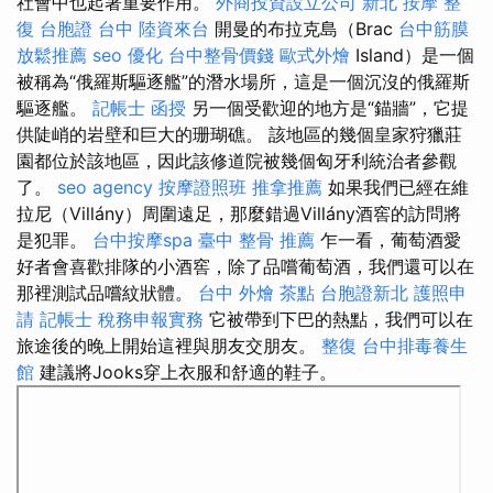
社會中也起著重要作用。
外商投資設立公司
新北 按摩
整
復
台胞證 台中
陸資來台
開曼的布拉克島（Brac
台中筋膜
放鬆推薦
seo 優化
台中整骨價錢
歐式外燴
Island）是一個
被稱為“俄羅斯驅逐艦”的潛水場所，這是一個沉沒的俄羅斯
驅逐艦。
記帳士 函授
另一個受歡迎的地方是“錨牆”，它提
供陡峭的岩壁和巨大的珊瑚礁。 該地區的幾個皇家狩獵莊
園都位於該地區，因此該修道院被幾個匈牙利統治者參觀
了。
seo agency
按摩證照班
推拿推薦
如果我們已經在維
拉尼（Villány）周圍遠足，那麼錯過Villány酒窖的訪問將
是犯罪。
台中按摩spa
臺中 整骨 推薦
乍一看，葡萄酒愛
好者會喜歡排隊的小酒窖，除了品嚐葡萄酒，我們還可以在
那裡測試品嚐紋狀體。
台中 外燴 茶點
台胞證新北
護照申
請
記帳士 稅務申報實務
它被帶到下巴的熱點，我們可以在
旅途後的晚上開始這裡與朋友交朋友。
整復
台中排毒養生
館
建議將Jooks穿上衣服和舒適的鞋子。