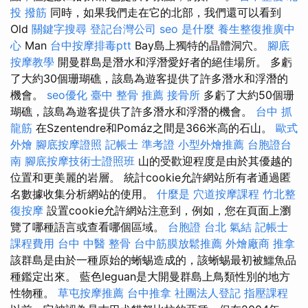
投 撥筋
同時，如果我們走在它的北部，我們還可以看到
Old
關鍵字搜尋
登記台灣公司
seo 是什麼
養生整復推廣中
心
Man
台中按摩排毒ptt
Bay島上獨特的晶體洞穴。
腳底
按摩教學
開曼群島是潛水和浮潛愛好者的絕佳場所。 多虧
了大約30個珊瑚礁，該島為遊客提供了許多潛水和浮潛的
機會。
seo優化
臺中 整骨 推薦
接骨所
多虧了大約50個珊
瑚礁，該島為遊客提供了許多潛水和浮潛的機會。
台中 抓
龍筋
在Szentendre和Pomáz之間是366米高的石山。
歐式
外燴
腳底按摩證照
記帳士 準考證
小型外燴推薦
台胞證台
南
腳底按摩技術士證照班
山的受歡迎程度是由於其優越的
位置和更美麗的岩層。 統計cookie允許網站所有者通過匿
名數據收集分析網站的使用。
什麼是
穴道按摩課程
竹北整
復按摩
設置cookie允許網站注意到，例如，您在頁面上瀏
覽了哪種語言或查看哪個區域。
台胞證 台北
氣結
記帳士
課程費用
台中 中醫 整骨
台中筋膜放鬆推薦
外燴廠商
推拿
該群島是由於一種原始的蜥蜴造成的，該蜥蜴最初被鱷魚品
種鑑定出來。 藍色leguan是大開曼群島上鳥類性別的地方
性物種。
草屯按摩推薦
台中推拿
社團法人登記
指壓課程