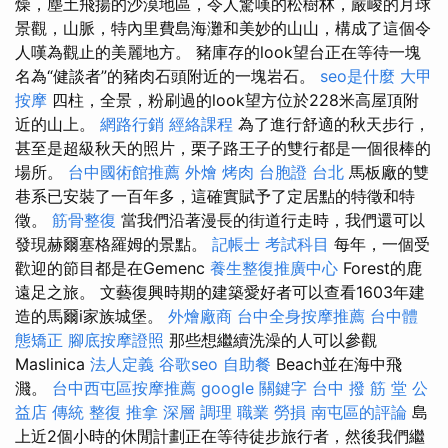
燥，塵土飛揚的沙漠地區，令人驚嘆的松樹林，嚴峻的月球
景觀，山脈，特內里費島海灘和美妙的山山，構成了這個令
人嘆為觀止的美麗地方。 豬庫存的look望台正在等待一塊
名為“健談者”的豬肉石頭附近的一塊岩石。
seo是什麼
大甲
按摩
四柱，全景，粉刷過的look望方位於228米高屋頂附
近的山上。
網路行銷
經絡課程
為了進行舒適的秋天步行，
甚至是超級秋天的照片，栗子路王子的雙行都是一個很棒的
場所。
台中國術館推薦
外燴 烤肉
台胞證 台北
馬板廠的雙
巷系已安裝了一百年多，這確實賦予了定居點的特徵和特
徵。
筋骨整復
當我們沿著漫長的街道行走時，我們還可以
發現赫爾塞格羅姆的景點。
記帳士 考試科目
每年，一個受
歡迎的節目都是在Gemenc
養生整復推廣中心
Forest的鹿
遠足之旅。 文藝復興時期的建築愛好者可以查看1603年建
造的馬爾i家族城堡。
外燴廠商
台中全身按摩推薦
台中體
態矯正
腳底按摩證照
那些想繼續洗澡的人可以參觀
Maslinica
法人定義
谷歌seo
自助餐
Beach並在海中飛
濺。
台中西屯區按摩推薦
google 關鍵字
台中 撥 筋 堂 公
益店 傳統 整復 推拿 深層 調理 職業 勞損 南屯區的評論
島
上近2個小時的休閒計劃正在等待徒步旅行者，然後我們繼