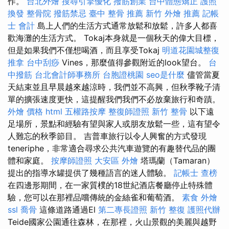
作。
台北外燴
搜尋引擎優化
撥筋創業
台中體態矯正
護照
換發
整骨院
撥筋禁忌
臺中 整骨 推薦
新竹 外燴 推薦
記帳
士 會計
島上人們的生活方式通常放鬆和放鬆，許多人都喜
歡海灘的生活方式。 Tokaj本身就是一個秋天的偉大目標，
但是如果我們不僅想喝酒，而且享受Tokaj
明道花園城整復
推拿
台中刮痧
Vines，那麼值得參觀附近的look望台。
台
中撥筋
台北會計師事務所
台胞證桃園
seo是什麼
儘管當夏
天結束並且早晨越來越涼時，我們並不高興，但秋季靴子清
單的擴張速度更快，這提醒我們我們不必放棄旅行和奇蹟。
外燴 價格
html
五權路按摩
整復師證照
新竹 整骨
以下遠
足場所，景點和經驗有望與家人或朋友放鬆一些，這有望令
人難忘的秋季節目。 吉普車旅行以令人興奮的方式發現
teneriphe，非常適合尋求公共汽車遊覽的有趣替代品的團
體和家庭。
按摩師證照
大安區 外燴
塔瑪蘭（Tamaran）
提出的指導水罐提供了幾種語言的迷人體驗。
記帳士 查榜
在四邊形期間，在一家質樸的18世紀酒店餐廳停止特殊體
驗，您可以在那裡品嚐傳統的金絲雀和葡萄酒。
素食 外燴
ssl
喬骨
這條道路通過El
第二專長證照
新竹 整復
護照代辦
Teide國家公園通往森林，在那裡，火山景觀的美麗與越野