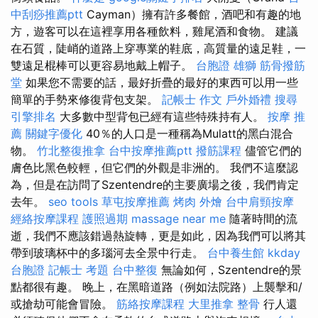
中刮痧推薦ptt
Cayman）擁有許多餐館，酒吧和有趣的地
方，遊客可以在這裡享用各種飲料，雞尾酒和食物。 建議
在石質，陡峭的道路上穿專業的鞋底，高質量的遠足鞋，一
雙遠足棍棒可以更容易地戴上帽子。
台胞證 雄獅
筋骨撥筋
堂
如果您不需要的話，最好折疊的最好的東西可以用一些
簡單的手勢來修復背包支架。
記帳士 作文
戶外婚禮
搜尋
引擎排名
大多數中型背包已經有這些特殊持有人。
按摩 推
薦
關鍵字優化
40％的人口是一種稱為Mulatt的黑白混合
物。
竹北整復推拿
台中按摩推薦ptt
撥筋課程
儘管它們的
膚色比黑色較輕，但它們的外觀是非洲的。 我們不這麼認
為，但是在訪問了Szentendre的主要廣場之後，我們肯定
去年。
seo tools
草屯按摩推薦
烤肉 外燴
台中肩頸按摩
經絡按摩課程
護照過期
massage near me
隨著時間的流
逝，我們不應該錯過熱旋轉，更是如此，因為我們可以將其
帶到玻璃杯中的多瑙河去全景中行走。
台中養生館
kkday
台胞證
記帳士 考題
台中整復
無論如何，Szentendre的景
點都很有趣。 晚上，在黑暗道路（例如法院路）上襲擊和/
或搶劫可能會冒險。
筋絡按摩課程
大里推拿
整骨
行人還