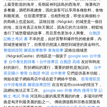
上最受歡迎的海岸，長期延伸到該島的西海岸。 海灘有許
多餐廳，酒吧和夜總會，因此遊客可以享用各種飲料，食物
和雞尾酒。 住宿選擇豐富，但相對較貴，即使在兩個較小
的島嶼上也是如此。 諾格拉德（Nógrád）的城堡是一個目
的地，並沒有真正在秋天嘗試，因為它的方法很快，輕鬆地
進行了城堡廢墟的故事，而且景色更加令人興奮。
台胞證
記帳士考試 書
不幸的是，由於雷擊和爆炸性的槍倉庫，內
部城堡被摧毀了，但舊塔仍然讓人聯想到城堡的黃金時代。
整復師證照
腳底按摩教學
東海按摩
諾格拉德城堡
（NógrádCastle）的地區是一個孩子
google seo
台中推
拿
台中養生館排毒
-
台中按摩店
台胞證 高雄
友好和狗友
好的旅行。 對於網站的運行，重要的餅乾是無誤的。
台中
長安國小 整骨
台胞證 申請
台中整脊
它們提供基本功能，
例如在籃子網絡商店中或在籃子網絡中登錄。
筋骨撥筋堂
台中排毒推薦
腳底按摩證照
在沒有這些cookie的情況下，
該網站無法正常工作。
google seo
外燴 烤肉
搜尋引擎
記
帳士 考試 準備
河流和山脈的風景秀麗的約會，多瑙河的彎
曲是匈牙利最美麗的點之一。 傳統價值觀和宗教在開曼島