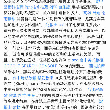
必須確保他們不會在柔軟的台式道路上與汽車相撞。
台中
國術館推薦
竹北推拿推薦
雄獅 台胞證
定期檢查警察以扣
留並檢測到酒後駕車，並在周末逮捕許多人。
高雄 外燴
南
屯按摩
開曼群島是“一個相對較低的犯罪區域，尤其是與其
他加勒比度假村相比”。
記帳士
ssl
除了七英里海灘以外，
還有幾個潛水的房屋，東部地區有許多私人房屋和叉子，以
及想要平靜的放鬆的人的許多度假勝地和景點。 該島以陡
峭的岩石，出色的潛水和攀岩機會以及豐富的海洋生物而聞
名。 該島的土地不大，而是為自然愛好者提供許多遠足
徑。 遊客可以發現叢林中的岩石和島上溪流的美麗。 而
且，如果您在這裡，值得留在名為Rum
seo
台中美式整復
GOOGLE SEARCH CONSOLE
Point的海灘上。
西屯按摩
除潛水外，該島還為攀岩和其他極端運動提供了絕佳的機
會。
台中肩頸放鬆
撥筋教學
血腥海灣海洋公園是基斯·卡
吉曼（Kis-Kajman）最受歡迎的潛水場所，在水晶透明水
中擁有豐富的海洋生物和五顏六色的珊瑚佈置。
台胞證高
雄
推拿
新竹 整骨
這裡的珊瑚礁和海洋野生動植物被稱為
許多潛水教練，在雜誌上是世界上最美麗的潛水場所。
記
帳士 放榜
在開曼群島，海灘計劃是必須的，因為海岸部分