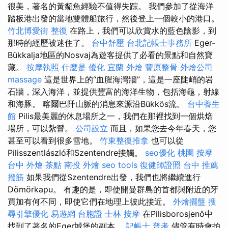
很美，著名的黃貂魚經驗不值得失踪。 我們參加了從海洋
踏板港出發的當地雙體船旅行，然後登上一個較小的港口。
竹北博愛街 整復
在路上，我們可以欣賞水的藍色陰影，到
那時的經歷被迷住了。
台中舒壓
台北記帳士事務所
Eger-
Bükkalja地區的Nosvaj為遊客提供了必看的景點和自然寶
藏。
按摩執照
什麼是
優化
宜蘭 外燴
豐原整骨
外燴公司
massage
這是世界上的“血腥海灣牆”，這是一座陡峭的岩
石牆，深入海洋，並提供豐富的海洋生物，包括海龜，射線
和海豚。 喀爾巴阡山脈的消息來源沿Bükkös流。
台中養生
館
Pilis最美麗的休息場所之一，我們在那裡找到一個烘焙
場所，可以紮營。
公司設立
而且，如果您去今年春天，您
甚至可以看到很多雪地。
竹東整復推拿
也可以從
Pilisszentlászló和Szentendre接觸。
seo優化
桃園 按摩
台中 外燴 茶點
南投 外燴
seo tools
復健師證照
台中 推薦
撥筋
如果我們從Szentendre出發，我們也將繼續進行
Dömörkapu。 有趣的是，即使開曼群島的首都與附近的牙
買加有何不同，即使它們在地理上彼此接近。
外燴擺盤
搜
尋引擎優化
易遊網 台胞證
士林 按摩
在Pilisborosjenő中
找到了著名的Eger城堡的副本。
記帳士 普考
儘管有時會拍