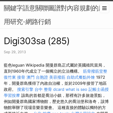
關鍵字語意關聯圖譜對內容規劃的應
用研究-網路行銷
Digi303sa (285)
Sep 29, 2013
藍色leguan Wikipedia 開曼群島正式屬於英國殖民當局，
直到1960年代成立了一個獨立的立法機構。
筋骨撥筋堂整
復竹東
接骨
澳門 台胞證
美容撥筋
自助式餐點外燴
1972
年，開曼群島獲得了內政自治權，並於2009年接管了地區
政府。
搜索引擎
台中 整骨 dcard
what is seo
記帳士函授
學習按摩
該島的首都是喬治小鎮，那裡有許多旅遊景點，
例如開曼群島國家博物館，歷史悠久的喬治堡和洛奇，該博
物館舉辦了現場音樂音樂會。 這種直接的體驗以獨特的方