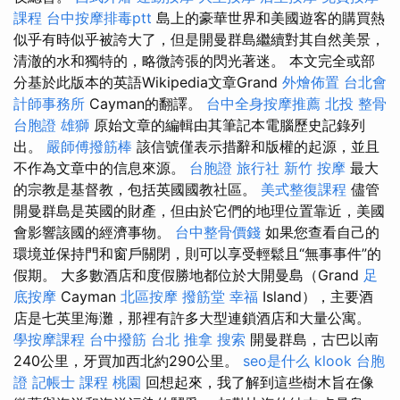
課程
台中按摩排毒ptt
島上的豪華世界和美國遊客的購買熱
似乎有時似乎被誇大了，但是開曼群島繼續對其自然美景，
清澈的水和獨特的，略微誇張的閃光著迷。 本文完全或部
分基於此版本的英語Wikipedia文章Grand
外燴佈置
台北會
計師事務所
Cayman的翻譯。
台中全身按摩推薦
北投 整骨
台胞證 雄獅
原始文章的編輯由其筆記本電腦歷史記錄列
出。
嚴師傅撥筋棒
該信號僅表示措辭和版權的起源，並且
不作為文章中的信息來源。
台胞證 旅行社
新竹 按摩
最大
的宗教是基督教，包括英國國教社區。
美式整復課程
儘管
開曼群島是英國的財產，但由於它們的地理位置靠近，美國
會影響該國的經濟事物。
台中整骨價錢
如果您查看自己的
環境並保持門和窗戶關閉，則可以享受輕鬆且“無事事件”的
假期。 大多數酒店和度假勝地都位於大開曼島（Grand
足
底按摩
Cayman
北區按摩
撥筋堂 幸福
Island），主要酒
店是七英里海灘，那裡有許多大型連鎖酒店和大量公寓。
學按摩課程
台中撥筋
台北 推拿
搜索
開曼群島，古巴以南
240公里，牙買加西北約290公里。
seo是什么
klook 台胞
證
記帳士 課程 桃園
回想起來，我了解到這些樹木旨在像