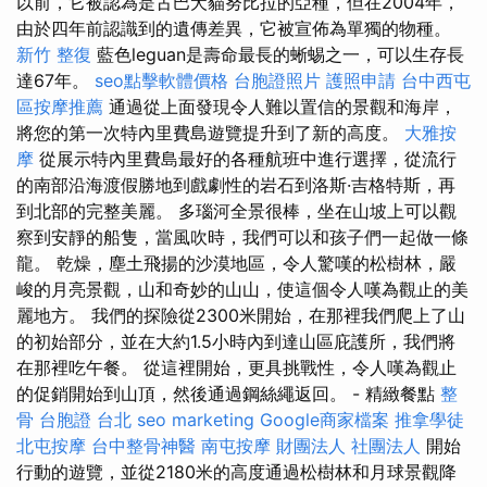
以前，它被認為是古巴犬貓努比拉的亞種，但在2004年，
由於四年前認識到的遺傳差異，它被宣佈為單獨的物種。
新竹 整復
藍色leguan是壽命最長的蜥蜴之一，可以生存長
達67年。
seo點擊軟體價格
台胞證照片
護照申請
台中西屯
區按摩推薦
通過從上面發現令人難以置信的景觀和海岸，
將您的第一次特內里費島遊覽提升到了新的高度。
大雅按
摩
從展示特內里費島最好的各種航班中進行選擇，從流行
的南部沿海渡假勝地到戲劇性的岩石到洛斯·吉格特斯，再
到北部的完整美麗。 多瑙河全景很棒，坐在山坡上可以觀
察到安靜的船隻，當風吹時，我們可以和孩子們一起做一條
龍。 乾燥，塵土飛揚的沙漠地區，令人驚嘆的松樹林，嚴
峻的月亮景觀，山和奇妙的山山，使這個令人嘆為觀止的美
麗地方。 我們的探險從2300米開始，在那裡我們爬上了山
的初始部分，並在大約1.5小時內到達山區庇護所，我們將
在那裡吃午餐。 從這裡開始，更具挑戰性，令人嘆為觀止
的促銷開始到山頂，然後通過鋼絲繩返回。 - 精緻餐點
整
骨
台胞證 台北
seo marketing
Google商家檔案
推拿學徒
北屯按摩
台中整骨神醫
南屯按摩
財團法人 社團法人
開始
行動的遊覽，並從2180米的高度通過松樹林和月球景觀降