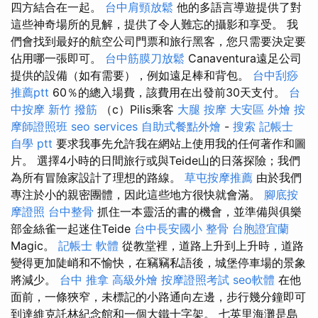
四方結合在一起。
台中肩頸放鬆
他的多語言導遊提供了對
這些神奇場所的見解，提供了令人難忘的攝影和享受。 我
們會找到最好的航空公司門票和旅行黑客，您只需要決定要
佔用哪一張即可。
台中筋膜刀放鬆
Canaventura遠足公司
提供的設備（如有需要），例如遠足棒和背包。
台中刮痧
推薦ptt
60％的總入場費，該費用在出發前30天支付。
台
中按摩
新竹 撥筋
（c）Pilis乘客
大腿 按摩
大安區 外燴
按
摩師證照班
seo services
自助式餐點外燴
-
搜索
記帳士
自學 ptt
要求我事先允許我在網站上使用我的任何著作和圖
片。 選擇4小時的日間旅行或與Teide山的日落探險；我們
為所有冒險家設計了理想的路線。
草屯按摩推薦
由於我們
專注於小的親密團體，因此這些地方很快就會滿。
腳底按
摩證照
台中整骨
抓住一本靈活的書的機會，並準備與俱樂
部金絲雀一起迷住Teide
台中長安國小 整骨
台胞證宜蘭
Magic。
記帳士 軟體
從教堂裡，道路上升到上升時，道路
變得更加陡峭和不愉快，在竊竊私語後，城堡停車場的景象
將減少。
台中 推拿
高級外燴
按摩證照考試
seo軟體
在他
面前，一條狹窄，未標記的小路通向左邊，步行幾分鐘即可
到達維克託林紀念館和一個大鐵十字架。 七英里海灘是島