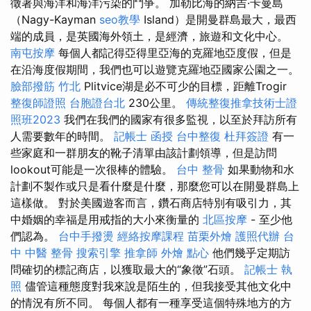
徵著與海洋和海洋污染的鬥爭。 加勒比海的納吉·卡曼島
（Nagy-Kayman
seo教學
Island）是開曼群島最大，最西
端的成員，是英國海外領土，是經濟，旅遊和文化中心。
南屯按摩
每個人都記得亞得里亞海的克羅地亞度假，但是
在沿海度假期間，我們也可以遊覽克羅地亞國家公園之一。
臉部撥筋 竹北
Plitvice湖是必不可少的目標，距離Trogir
整復師證照
台胞證台北
230公里。
傳統整復推拿技術士證
照班2023
我們在我們的國家有很多監視，以至於拜訪所有
人需要數年的時間。
記帳士 函授
台中整復
杜拜簽證
有一
些家庭和一群朋友的靴子清單由該計劃領導，但是訪問
lookout可能是一次很棒的體驗。
台中 整骨
如果動物和水
計劃不製作或只是看什麼是什麼，那麼您可以在開曼群島上
這樣做。 對於美國遊客而言，鑽石商店特別有吸引力，其
中婚姻的幸福是用戒指的大小來衡量的
北區按摩
- 至少他
們認為。
台中手撥燙
經絡按摩課程
苗栗外燴
護照代辦
台
中 中醫 整骨
搜索引擎
推拿師
外燴 點心
他們幾乎定期訪
問確切的標記商店，以獲取最大的“象徵”石頭。
記帳士 執
照
儘管這種態度對我來說是陌生的，但我接受其他文化中
的情況有所不同。 每個人都有一種享受這個特殊地方的方