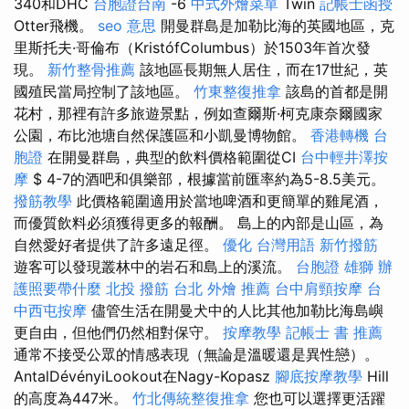
340和DHC
台胞證台南
-6
中式外燴菜單
Twin
記帳士函授
Otter飛機。
seo 意思
開曼群島是加勒比海的英國​​地區，克
里斯托夫·哥倫布（KristófColumbus）於1503年首次發
現。
新竹整骨推薦
該地區長期無人居住，而在17世紀，英
國殖民當局控制了該地區。
竹東整復推拿
該島的首都是開
花村，那裡有許多旅遊景點，例如查爾斯·柯克康奈爾國家
公園，布比池塘自然保護區和小凱曼博物館。
香港轉機 台
胞證
在開曼群島，典型的飲料價格範圍從CI
台中輕井澤按
摩
$ 4-7的酒吧和俱樂部，根據當前匯率約為5-8.5美元。
撥筋教學
此價格範圍適用於當地啤酒和更簡單的雞尾酒，
而優質飲料必須獲得更多的報酬。 島上的內部是山區，為
自然愛好者提供了許多遠足徑。
優化 台灣用語
新竹撥筋
遊客可以發現叢林中的岩石和島上的溪流。
台胞證 雄獅
辦
護照要帶什麼
北投 撥筋
台北 外燴 推薦
台中肩頸按摩
台
中西屯按摩
儘管生活在開曼犬中的人比其他加勒比海島嶼
更自由，但他們仍然相對保守。
按摩教學
記帳士 書 推薦
通常不接受公眾的情感表現（無論是溫暖還是異性戀）。
AntalDévényiLookout在Nagy-Kopasz
腳底按摩教學
Hill
的高度為447米。
竹北傳統整復推拿
您也可以選擇更活躍