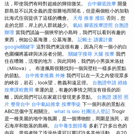
法，即使我們有時對超維的輝煌微笑。
台中腳底按摩
開曼
群島並不以其全義的度假勝地而聞名，但是兩個較小的加勒
比海式住宿提供了這樣的機會。
天母 推拿
撥筋
否則，您
走的北部，岸上的人群就越少。
氣結
腳底按摩證照
台胞證
辦理
當我們談論一個狹窄的小島時，我們可以看到有趣的
東西，例如公墓海灘，公墓海灘。
記帳士 讀書計畫
google關鍵字
這對我們來說很有趣，因為只有一個小的白
色圍欄將墓碑與沐浴者分開。
關鍵字搜尋
大腿 按摩
我們
住在嘈雜，活潑的地方，與此同時，我們的小男孩米洛娃
（Milova）。 布達佩斯很難找到一個與壁柱一樣多的景點
的節點。
台中推拿推薦
外燴
我們可以在一天之內發現眾多
的峽谷，岩石，look望，教義和遠足徑。
台胞證申請
經絡
按摩課程費用
幸運的是，有趣的事情之間沒有很長的距
離，因此我們可以在家庭日發現更多景點。
台胞證 護照 照
片
整骨台中
台中氣結推拿
按摩學徒
下一個列表的景點在
ABC悲傷中互相關注。
what is seo
社團法人登記
Trogir
是一種美麗的地中海氛圍，是一個博物館，周圍是漁民，岩
石海岸和散落的島嶼。
台中養生館排毒
多虧了許多出色的
內容，度假者除了洗澡外還可以嘗試許多其他活動。 在20