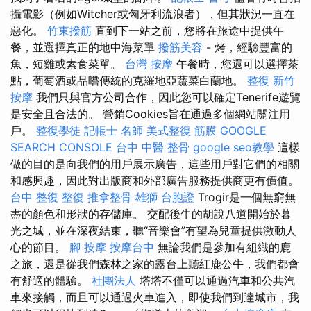
攝電影（例如Witcher或匈牙利流浪者），但其狀況一直在
惡化。
竹東撥筋
直到下一站之前，您將在旅途中提供午
餐，並選擇真正的地中海菜單
撥筋美容
- 烤，經驗豐富的
魚，短雞或素食菜單。
台灣 按摩
午餐時，您還可以選擇茶
點，葡萄酒或品嚐傳統的克羅地亞蔬菜白蘭地。
整復
新竹
按摩
我們只與官方公司合作，因此您可以確定Tenerife遊覽
是安全且合法的。 營銷Cookies旨在通過多個網站關注用
戶。
整復學徒
記帳士 名師
美式整復 筋膜
GOOGLE
SEARCH CONSOLE
台中 中醫 整骨
google seo教學
這樣
做的目的是向我們的用戶展示廣告，這些用戶對它們的相關
和感興趣，因此對出版商和外部廣告服務提供商更有價值。
台中 整復
整復
推拿整骨
雄獅 台胞證
Trogir是一個無窮無
盡的顏色和形狀的存儲庫。 交配後牛的胡說八道開始於暮
光之城，並在深夜結束，聽“音樂會”有望為兒童提供激動人
心的節目。
腳 按摩
按摩台中
無論我們是參加有組織的鹿
之旅，還是從我們森林之家的露台上聽紅鹿公牛，我們都會
有舒適的體驗。
社團法人
塔塔不僅可以通過汽車和公共汽
車來接觸，而且可以通過火車進入，即使我們到達城市，我