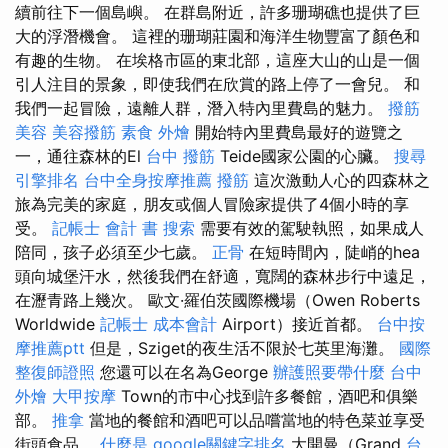
續前往下一個島嶼。 在群島附近，許多珊瑚礁也提供了巨
大的浮潛機會。 這裡的珊瑚莊園和海洋生物豐富了顏色和
有趣的生物。 在埃格市區的東北部，這座大山的山是一個
引人注目的景象，即使我們在欣賞的路上停了一會兒。 和
我們一起冒險，遠離人群，潛入特內里費島的魅力。
撥筋
美容
美容撥筋
素食 外燴
開始特內里費島最好的遊覽之
一，通往森林的El
台中 撥筋
Teide國家公園的心臟。
搜尋
引擎排名
台中全身按摩推薦
撥筋
這次激動人心的四森林之
旅為完美的家庭，朋友或個人冒險家提供了4個小時的享
受。
記帳士 會計 書
搜索
需要有效的駕駛執照，如果成人
陪同，孩子必須至少七歲。
正骨
在短時間內，陡峭的hea
頭向城堡汗水，然後我們在舒適，寬闊的森林步行中遠足，
在瀝青路上幾次。 歐文·羅伯茨國際機場（Owen Roberts
Worldwide
記帳士 成本會計
Airport）接近首都。
台中按
摩推薦ptt
但是，Sziget的夜生活不限於七英里海灘。
國際
整復師證照
您還可以在名為George
辦護照要帶什麼
台中
外燴
大甲按摩
Town的市中心找到許多餐館，酒吧和俱樂
部。
推拿
當地的餐館和酒吧可以品嚐當地的特色菜並享受
街頭食品。
什麼是
google關鍵字排名
大開曼（Grand
台