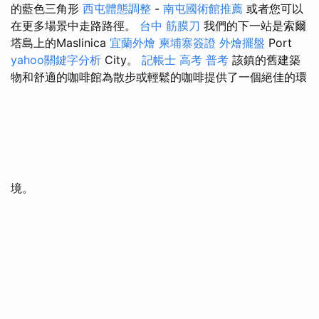
的藍色三角形
西屯體態調整
-
南屯國術館推薦
或者您可以
在更多場景中走路路徑。
台中 筋膜刀
我們的下一站是索爾
塔島上的Maslinica
宜蘭外燴
柬埔寨簽證
外燴擺盤
Port
yahoo關鍵字分析
City。
記帳士 高考 普考
該鎮的舊建築
物和舒適的咖啡館為散步或輕鬆的咖啡提供了一個絕佳的環
境。