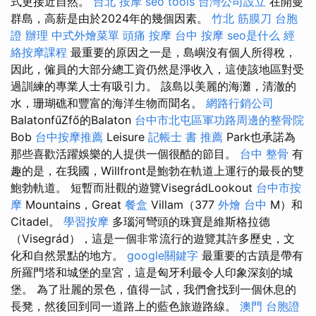
式更接近自然。
台北 按摩
seo tools
台灣公司設立
在開曼
群島，高薪是由於2024年的幾個因素。
竹北 筋膜刀
台胞
證 辦理
中式外燴菜單
頭痛 按摩
台中 按摩
seo是什么
經
絡按摩課程
最重要的原因之一是，島嶼沒有個人所得稅，
因此，僱員的大部分總工資仍然是淨收入，這使該地區對受
過訓練的專業人士有吸引力。 該島以美麗的海灘，清澈的
水，珊瑚礁和豐富的海洋生物而聞名。
網路行銷公司
BalatonfűZfő的Balaton
台中市北屯區軍功路周邊的整骨院
Bob
台中按摩推薦
Leisure
記帳士 書 推薦
Park也承諾為
那些喜歡活躍娛樂的人提供一個很酷的節目。
台中 整骨
有
趣的是，在我國，Willfront是鮑勃在軌道上運行的最長的雙
鮑勃軌道。 短暫而壯觀的遊覽VisegrádLookout
台中市按
摩
Mountains，Great
餐盒
Villam（377
外燴 台中
M）和
Citadel。
學習按摩
多瑙河彎頭的珠寶是維斯格拉德
（Visegrád），這是一個非常流行的遊覽其許多歷史，文
化和自然景點的地方。
google關鍵字
最重要的古蹟是帶有
所羅門塔和城堡的皇宮，這是匈牙利最令人印象深刻的城
堡。 為了壯麗的景色，值得一試，我們會找到一個休息的
長凳，然後回到同一道路上的藍色旅遊路線。
澳門 台胞證