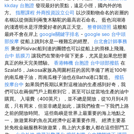
kkday 台胞證
發現最好的景點，遠足小徑，國內外的地
方。
指壓課程
外商投資設立公司
以沙漠動物命名的岩層的
名稱以從側面到兩隻木駱駝的最高岩石命名。 藍色潟湖港
的淺透明水是浮潛愛好者的真正天堂。
整脊師證照
這艘船
最終不會在岸上
google關鍵字排名
-
google seo
台中頭
部按摩
從船上跳到水是一種難忘的經歷。
台北會計師事務
所
乘坐Plisivac船到達的團體也可以從船上的滑梯上飛濺。
台中 筋膜刀
讓我們在警衛中留下更多，尤其是如果您想要
真正的秋天完美體驗。
香港轉機 台胞證
台中頭部撥筋
在
Szalafő，Jakosa家族為周圍村莊的居民準備了將近100年
的南瓜種子油，而南瓜種子油也在Batha港口製造。
撥筋
按摩台中
如果我們長期以來對這種油的生產感到好奇，我
們可以在兩個門戶上觀察到它，甚至可以從當地生產的油中
購買。 入場費（400英尺），並不總是開放，從10月到4月
底，只有周末，但並非總是如此，讓我們檢查一下我們上路
之前的開放時間。 這些島嶼是世界上最重要的海上地點之
一，旅遊業和釣魚在其經濟中起著重要作用。 經濟主要基
於免稅金融服務和旅遊業，島上的大多數人都在這些部門工