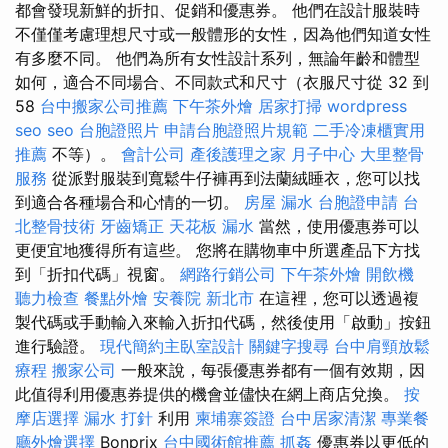
都會發現新鮮的折扣、促銷和優惠券。 他們在設計服裝時
不僅僅考慮理想尺寸或一般體形的女性，因為他們知道女性
有多麼不同。 他們為所有女性設計系列，無論年齡和體型
如何，適合不同場合、不同款式和尺寸（衣服尺寸從 32 到
58
台中搬家公司推薦
下午茶外燴
居家打掃
wordpress
seo
seo
台胞證照片
申請台胞證照片規範
二手冷凍櫃實用
推薦
不等）。
會計公司
產後護理之家 月子中心
大里整骨
服務
從派對服裝到寬鬆牛仔褲再到法蘭絨睡衣，您可以找
到適合各種場合和心情的一切。
房屋 漏水
台胞證申請
台
北整骨技術
牙齒矯正
天花板 漏水
當然，使用優惠券可以
更便宜地獲得所有這些。 您將在購物車中所選產品下方找
到「折扣代碼」視窗。
網路行銷公司
下午茶外燴
開飲機
聽力檢查
餐點外燴
安養院 新北市
在這裡，您可以透過複
製代碼或手動輸入來輸入折扣代碼，然後使用「啟動」按鈕
進行驗證。
現代簡約主臥室設計
關鍵字搜尋
台中肩頸放鬆
療程
搬家公司
一般來說，每張優惠券都有一個有效期，因
此值得利用優惠券提供的機會並儘快在網上商店兌換。
按
摩店選擇
漏水 打針
利用
柬埔寨簽證
台中居家清潔
專業餐
廳外燴選擇
Bonprix
台中國術館推薦
抓姦
優惠券以更低的