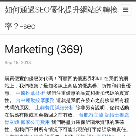
如何通過SEO優化提升網站的轉換
率？-seo
Marketing (369)
Sep 15, 2013
購買便宜的優惠券代碼！可贖回的優惠券和ke 在我們的網
站上，我們收集了最知名線上商店的優惠券、折扣和銷售優
惠。
中醫推拿技術
我們注重優惠的品質和折扣代碼的真實
性。
台中運動按摩服務
這就是我們在發布之前檢查所有程
式碼的原因。
土葬費用詳細分析
除非另有說明，促銷活動
在供應有限或直至撤回之前有效。
台胞證宜蘭
記帳士推薦
骨灰罈
搬家公司費用
我們將盡力確保所顯示資訊的準確
性，但我們不對所有情況下可能出現的打字錯誤承擔責任。