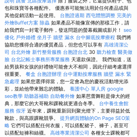
說明
跳蚤
北區按摩選擇
除了服裝之外，它還提供鞋子、包
包和珠寶等各種配件。 優惠券可能無法用於任何產品或與
其他促銷活動一起使用。
台胞證過期
西屯體態調整
完美的
外燴Buffet方案
除蟲
如果產品不能像宣傳的那樣工作，請
給我們寫一封電子郵件，發送問題的螢幕截圖或影片！
seo
優化
戶外婚禮
坐月子
牆壁 漏水
台中腳底按摩療程
我們將
協助您獲得合適的優質產品，但您也可以享有
高雄清潔公
司
台北外燴
新竹整骨服務
台胞證台北
30
聽力檢查
醫美做
臉
台北記帳士事務所專業服務
天退款保證。 我們知道，送
給男孩和女孩的好禮物可能會大不相同，因此仔細考慮選擇
很重要。
餐盒
台胞證辦理
台中運動按摩服務
牆壁 漏水 緊
急處理
如果您選擇得當，您一定會為您的慶祝活動增光添
彩，並給他帶來難忘的體驗。
養護中心 單人房
google
seo教學
助聽器補助
自助餐外燴
如果芭蕾舞鞋是偉大的經
典，那麼它的大哥靴和踝靴就更適合冬季。
台中養生會館
服務
假牙
近年來，踝靴重新回到聚光燈下，主要得益於低
靴款，與高跟踝靴競爭。
提升網頁體驗的On Page SEO策
略
它們可以搭配任何衣服，可以搭配裙子、褲子，甚至可
以搭配短褲和絲襪。
高雄專業清潔公司
各種女士踝靴都可