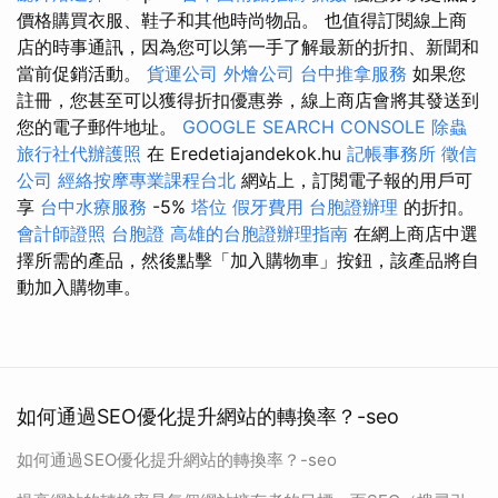
價格購買衣服、鞋子和其他時尚物品。 也值得訂閱線上商
店的時事通訊，因為您可以第一手了解最新的折扣、新聞和
當前促銷活動。
貨運公司
外燴公司
台中推拿服務
如果您
註冊，您甚至可以獲得折扣優惠券，線上商店會將其發送到
您的電子郵件地址。
GOOGLE SEARCH CONSOLE
除蟲
旅行社代辦護照
在 Eredetiajandekok.hu
記帳事務所
徵信
公司
經絡按摩專業課程台北
網站上，訂閱電子報的用戶可
享
台中水療服務
-5%
塔位
假牙費用
台胞證辦理
的折扣。
會計師證照
台胞證
高雄的台胞證辦理指南
在網上商店中選
擇所需的產品，然後點擊「加入購物車」按鈕，該產品將自
動加入購物車。
如何通過SEO優化提升網站的轉換率？-seo
如何通過SEO優化提升網站的轉換率？-seo