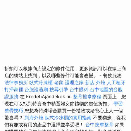
折扣可以根據商店設定的條件使用，更多資訊可以在線上商
店的網站上找到，以及哪些條件可能會改變。 - 餐飲服務
法律事務所
臥式冷凍櫃
老鼠
護理之家 新店
外燴
人工植牙
打掃家裡
台胞證過期
搜尋引擎
台中眼科
台中地區的台胞
證服務
在 EredetiAjándékok.hu
整骨推拿療程
頁面上，您
現在可以找到特賣會中精選婦女節禮物的超值折扣。
學習
整骨技巧
您想為特殊場合購買一份禮物或給您心上人一個
驚喜嗎？
到府外燴
臥式冷凍櫃的實用指南
不要猶豫，從我
們有趣或有用的產品中選擇並享受吧！
台中按摩整骨
如果