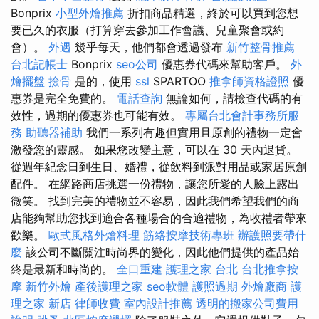
Bonprix
小型外燴推薦
折扣商品精選，終於可以買到您想
要已久的衣服（打算穿去參加工作會議、兒童聚會或約
會）。
外遇
幾乎每天，他們都會透過發布
新竹整骨推薦
台北記帳士
Bonprix
seo公司
優惠券代碼來幫助客戶。
外
燴擺盤
撿骨
是的，使用
ssl
SPARTOO
推拿師資格證照
優
惠券是完全免費的。
電話查詢
無論如何，請檢查代碼的有
效性，過期的優惠券也可能有效。
專屬台北會計事務所服
務
助聽器補助
我們一系列有趣但實用且原創的禮物一定會
激發您的靈感。 如果您改變主意，可以在 30 天內退貨。
從週年紀念日到生日、婚禮，從飲料到派對用品或家居原創
配件。 在網路商店挑選一份禮物，讓您所愛的人臉上露出
微笑。 找到完美的禮物並不容易，因此我們希望我們的商
店能夠幫助您找到適合各種場合的合適禮物，為收禮者帶來
歡樂。
歐式風格外燴料理
筋絡按摩技術專班
辦護照要帶什
麼
該公司不斷關注時尚界的變化，因此他們提供的產品始
終是最新和時尚的。
全口重建
護理之家 台北
台北推拿按
摩
新竹外燴
產後護理之家
seo軟體
護照過期
外燴廠商
護
理之家 新店
律師收費
室內設計推薦
透明的搬家公司費用