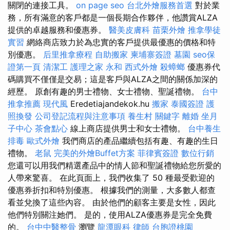
關閉的連接工具。
on page seo
台北外燴服務首選
對於業
務，所有滿意的客戶都是一個長期合作夥伴，他讚賞ALZA
提供的卓越服務和優惠券。
醫美皮膚科
苗栗外燴
推拿學徒
實習
網絡商店致力於為忠實的客戶提供最優惠的價格和特
別優惠。
后里推拿療程
自助搬家
柬埔寨簽證
墓園
seo保
證第一頁
清潔工
護理之家 永和
西式外燴
殺蟑螂
優惠券代
碼購買不僅僅是交易；這是客戶與ALZA之間的關係加深的
經歷。 原創有趣的男士禮物、女士禮物、聖誕禮物。
台中
推拿推薦
現代風
Eredetiajandekok.hu
搬家
泰國簽證
護
照換發
公司登記流程與注意事項
養生村
關鍵字
離婚
坐月
子中心
茶會點心
線上商店提供男士和女士禮物。
台中養生
排毒
歐式外燴
我們商店的產品繼續包括有趣、有趣的生日
禮物。
老鼠
完美的外燴Buffet方案
菲律賓簽證
數位行銷
您還可以用我們精選產品中的情人節和聖誕禮物給您所愛的
人帶來驚喜。 在此頁面上，我們收集了 50 種最受歡迎的
優惠券折扣和特別優惠。 根據我們的測量，大多數人都查
看並兌換了這些內容。 由於他們的顧客主要是女性，因此
他們特別關注她們。 是的，使用ALZA優惠券是完全免費
的。
台中中醫整骨
瀏覽
龍潭眼科
律師
台胞證桃園