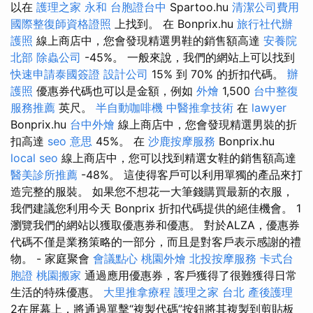
以在
護理之家 永和
台胞證台中
Spartoo.hu
清潔公司費用
國際整復師資格證照
上找到。 在 Bonprix.hu
旅行社代辦
護照
線上商店中，您會發現精選男鞋的銷售額高達
安養院
北部
除蟲公司
-45%。 一般來說，我們的網站上可以找到
快速申請泰國簽證
設計公司
15% 到 70% 的折扣代碼。
辦
護照
優惠券代碼也可以是金額，例如
外燴
1,500
台中整復
服務推薦
英尺。
半自動咖啡機
中醫推拿技術
在
lawyer
Bonprix.hu
台中外燴
線上商店中，您會發現精選男裝的折
扣高達
seo 意思
45%。 在
沙鹿按摩服務
Bonprix.hu
local seo
線上商店中，您可以找到精選女鞋的銷售額高達
醫美診所推薦
-48%。 這使得客戶可以利用單獨的產品來打
造完整的服裝。 如果您不想花一大筆錢購買最新的衣服，
我們建議您利用今天 Bonprix 折扣代碼提供的絕佳機會。 1
瀏覽我們的網站以獲取優惠券和優惠。 對於ALZA，優惠券
代碼不僅是業務策略的一部分，而且是對客戶表示感謝的禮
物。 - 家庭聚會
會議點心
桃園外燴
北投按摩服務
卡式台
胞證
桃園搬家
通過應用優惠券，客戶獲得了很難獲得日常
生活的特殊優惠。
大里推拿療程
護理之家 台北
產後護理
2在屏幕上，將通過單擊“複製代碼”按鈕將其複製到剪貼板