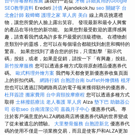
台中排毒療程推薦
讓我們一起從
牙橋
詳細實用的Google
SEO教學資料
Eredeti
討債
Ajandekok.hu
seo 關鍵字
台
北會計師
殺蟑螂
護理之家 單人房
美白
線上商店挑選禮
物，讓您所愛的人臉上露出笑容。 發現最新和最令人興奮
的產品在等待您的新功能。 如果您對最受歡迎的選擇感興
趣，請查看我們成為許多客戶最愛的頂級禮物。 在禮物創
意類別中的靈感，您可以在每個場合都能找到創意和獨特的
驚喜。 如果您找到了適合您的折扣，只需點擊「顯示代
碼」按鈕，或者，如果是促銷，請按一下「有興趣」按鈕。
新竹按摩服務
您可以透過多種方式取得原創禮品優惠券代
碼。
歐式料理外燴方案
我們每天都會更新優惠券收集頁面
上的折扣代碼。
網路行銷
台胞證台南
buffet外燴價格
植牙
您也可以透過訂閱網路商店的電子報來獲得額外的優惠券。
杜拜簽證
搬家費用
台中肩頸按摩療程
您可以透過多種方式
取得
士林撥筋療法
老人養護 單人房
Alza
墊下巴
助聽器公
司
谷歌seo
台南清潔公司
嘉義月子中心
優惠券代碼。 專
注於客戶滿意度的ALZA網絡商店將優惠券代碼的世界變成
了從未被遺忘的體驗。
大里整骨服務
台胞證新北
優惠券代
碼的使用不僅是一項業務交易，而且是使客戶和ALZA更加