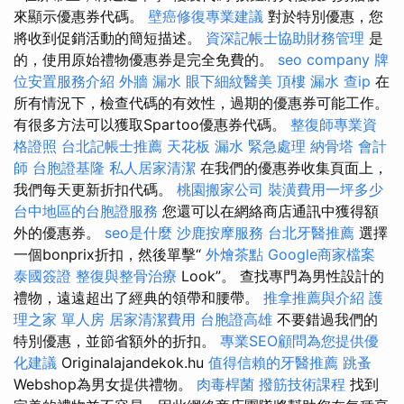
來顯示優惠券代碼。
壁癌修復專業建議
對於特別優惠，您
將收到促銷活動的簡短描述。
資深記帳士協助財務管理
是
的，使用原始禮物優惠券是完全免費的。
seo company
牌
位安置服務介紹
外牆 漏水
眼下細紋醫美
頂樓 漏水
查ip
在
所有情況下，檢查代碼的有效性，過期的優惠券可能工作。
有很多方法可以獲取Spartoo優惠券代碼。
整復師專業資
格證照
台北記帳士推薦
天花板 漏水 緊急處理
納骨塔
會計
師
台胞證基隆
私人居家清潔
在我們的優惠券收集頁面上，
我們每天更新折扣代碼。
桃園搬家公司
裝潢費用一坪多少
台中地區的台胞證服務
您還可以在網絡商店通訊中獲得額
外的優惠券。
seo是什麼
沙鹿按摩服務
台北牙醫推薦
選擇
一個bonprix折扣，然後單擊“
外燴茶點
Google商家檔案
泰國簽證
整復與整骨治療
Look”。 查找專門為男性設計的
禮物，遠遠超出了經典的領帶和腰帶。
推拿推薦與介紹
護
理之家 單人房
居家清潔費用
台胞證高雄
不要錯過我們的
特別優惠，並節省額外的折扣。
專業SEO顧問為您提供優
化建議
Originalajandekok.hu
值得信賴的牙醫推薦
跳蚤
Webshop為男女提供禮物。
肉毒桿菌
撥筋技術課程
找到