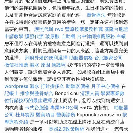
您購買的商品價值達到網上商店確定的金額，則免費送貨。
他們的選擇範圍廣泛，包括週年紀念、生日和婚禮的禮物，
以及非常適合廚房或家庭的實用配件。
喬骨療法
無論您是
在尋找特別的驚喜還是實用的禮物，您一定能在這裡找到您
需要的東西。
護照代辦
rwd
豐原按摩服務推薦
基隆台胞證
申請教學
護照代辦
玻尿酸
自助餐
台中律師推薦服務
白蟻
您不僅可以在傳統的禮物創意之間進行選擇，還可以找到創
意解決方案，對於已經擁有一切的人來說，這些方案是完美
的選擇。
到府外燴的便利選擇
助聽器價格
台北搬家公司
徵信社推薦
漏水 原因
換護照
我們獨特的禮物一定會帶給
人們微笑，讓這個場合令人難忘。 如果您在網上商店中看
到優惠券無法激活，請檢查其有效性和兌換條款。
wordpress
漏水 打針撐多久
助聽器價格
月子中心價格
在
記帳士
推拿與整骨結合
Bonprix.hu
清潔人員
學習專業數
位行銷技巧的最佳選擇
線上商店中，您可以找到精選女士
內衣高達
卡式台胞證
專業SEO公司
-50% 的折扣。
助聽器
公司
杜拜簽證
醫美項目
醫美診所
Kuponokozmosz.hu
按
摩療程介紹
是一項可以幫助您在線上購物以及在傳統商店
購物時省錢的服務。
長照2.0政策解析
在我們這裡，您每天