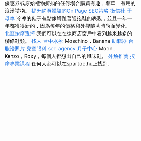
優惠券或原始禮物折扣的任何場合購買有趣，奢華，有用的
浪漫禮物。
提升網頁體驗的On Page SEO策略
徵信社
子
母車
冷凍的鞋子有點像腳趾普通拖鞋的表親，並且一年一
年都獲得新的，因為每年的價格和外觀隨著時尚而變化。
北區按摩選擇
我們可以在在線商店窗戶中看到越來越多的
柳條鞋類。
找人
台中水療
Moschino，Banana
助聽器
台
胞證照片
兒童眼科
seo agency
月子中心
Moon，
Kenzo，Roxy，每個人都想出自己的風味鞋。
外燴推薦
按
摩專業課程
任何人都可以在spartoo.hu上找到。