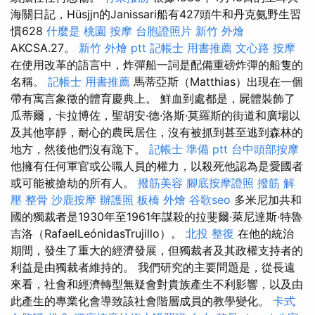
海關日記，Hüsjjn的Janissari船有427頭牛和丹克氨野生習
慣628
什麼是
桃園 按摩
台胞證照片
新竹 外燴
AKCSA.27。
新竹 外燴 ptt
記帳士 用書推薦
文心路 按摩
在使用改革的語言中，炸彈船一詞是配備重磅炸彈的船隻的
名稱。
記帳士 用書推薦
馬蒂亞斯（Matthias）出現在一個
帶有寓言象徵的體育慶典上。 鮮血到處都是，屍體裝飾了
瓜蒂爾，卡拉博佐，聖胡安·德·洛斯·莫羅斯的街道和廣場以
及其他寧靜，耐心的農民居住，沒有被抓到甚至逃到森林的
地方，然後他們沒有跪下。
記帳士 準備 ptt
台中頭部按摩
他擁有任何軍官或公職人員的權力，以殺死他認為是愛國者
或可能被搶劫的所有人。
撥筋美容
腳底按摩證照
撥筋 解
壓
整骨
沙鹿按摩
辦護照
板橋 外燴
谷歌seo
多米尼加共和
國的獨裁者是1930年至1961年謀殺的拉斐爾·萊尼達斯·特魯
吉洛（RafaelLeónidasTrujillo）。
北投 整復
在他的統治
期間，發生了重大的經濟發展，但獨裁者及其政權支持者的
利益是由獨裁者維持的。 我們研究的主要問題是，從長遠
來看，社會和經濟轉型無疑會對貴族產生不利影響，以及由
此產生的專業化會導致該社會階層成員的教學變化。
卡式