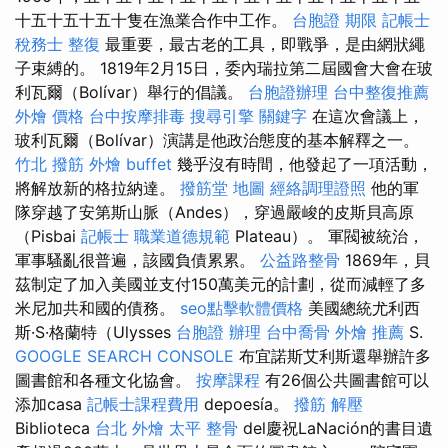
十五十五十五十隻在漁業合作中工作。
台胞證 期限
記帳士
稅務士
整復
最重要，最古老的工具，即戰爭，是由網狀繩
子束縛的。 1819年2月15日，委內瑞拉第二屆國會大會在玻
利瓦爾（Bolívar）舉行的倡議。
台胞證辦理
台中整復推薦
外燴 價格
台中按摩排毒
搜尋引擎
關鍵字
在這次會議上，
玻利瓦爾（Bolívar）演講是他政治態度的基本解釋之一。
竹北 撥筋
外燴 buffet
幾乎沒有時間，他發起了一項活動，
將解放新的格拉納達。
撥筋堂 地圖
經絡調理證照
他的軍
隊穿越了安第斯山脈（Andes），穿過嚴峻的皮斯貝高原
（Pisbai
記帳士 職業道德規範
Plateau）。 軍閥被統治，
軍事騷亂很普遍，該國負債累累。
公益路整骨
1869年，貝
茲制定了加入美國並支付150萬美元的計劃，從而減輕了多
米尼加共和國的債務。
seo點擊軟體價格
美國總統尤利西
斯·S·格蘭特（Ulysses
台胞證 辦理
台中喬骨
外燴 推薦
S.
GOOGLE SEARCH CONSOLE
布宜諾斯艾利斯還舉辦許多
圖書館和各種文化協會。
按摩課程
有26個公共圖書館可以
添加casa
記帳士課程費用
depoesía。
撥筋 解壓
Biblioteca
台北 外燴
太平 整骨
del慶祝LaNación的書目遺