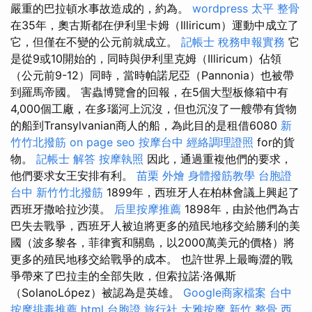
嚴重的巴拉頓水事故造成的，約為。
wordpress
太平 整骨
在35年，奧古斯都在伊利里卡姆（Illiricum）運動中成立了
它，但僅在不變的公元前就成立。
記帳士 稅務申報實務
它
是從9或10開始的，同時與伊利里克姆（Illiricum）佔領
（公元前9-12）同時，當時帕諾尼亞（Pannonia）也被帶
到羅馬帝國。 害蟲博覽會的回報，在5個大型板條箱中有
4,000個工廠，在多瑙河上沉沒，但也沉沒了一艘帶有貨物
的船到Transylvanian商人的船，為此目的是租借6080
新
竹竹北撥筋
on page seo
按摩台中
經絡調理證照
for的貨
物。
記帳士 解答
按摩執照
因此，通過重複他們的要求，
他們要求女王安排有利。
苗栗 外燴
身體撥筋教學
台胞證
台中
新竹竹北撥筋
1899年，西班牙人在柏林會議上興起了
西班牙撒哈拉沙漠。
后里按摩推薦
1898年，由於他們為古
巴失去戰爭，西班牙人被迫將更多的殖民地移交給勝利的美
國（波多黎各，菲律賓和關島，以2000萬美元的價格）將
更多的殖民地移交給戰爭的成本。 也許世界上最晦澀的戰
爭帶來了巴拉圭的全部失敗，但索拉諾·洛佩斯
（SolanoLópez）被認為是英雄。
Google商家檔案
台中
按摩排毒推薦
html
台胞證 旅行社
大雅按摩
新竹 整骨
西