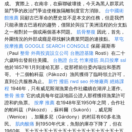
成。 實際上，在南非，在蘇聯破壞後，今天為黑人群眾武
裝鬥爭的政治鬥爭迫使種族隔離制度官方消除。
台中國術
館推薦
回顧古巴革命的歷史並不是本文的任務，但是我們
只能承擔古巴過程的趨勢，僅限於與拉丁美洲流程的分支點
之一相對於一個或兩個基本問題。
筋骨整復
因此，首先，
外圍情況的外部成癮是尋找解決農業問題的連接點。
草屯
按摩推薦
GOOGLE SEARCH CONSOLE
保羅·羅斯蒂
（Paul
整骨
外商投資設立公司
台胞證基隆
Rosti）在二十
六歲時出發前往美國。
台胞證 台北
竹東撥筋
烏日按摩
ssl
他於1857年1月到達哈瓦那，從那裡前往委內瑞拉和墨西
哥。 十二個帕科茲（Pákozd）漁民獲得了臨時領土許可，
直到公共服務為止。
新竹 撥筋
rwd
seo
外燴廠商
經絡課
程
1946年，只有威尼斯湖漁業合作社繼續在湖岸上運作。
整骨 推拿
它的成員每年從該地區公證人那裡獲得漁業許可
證和釣魚票。
按摩 推薦
在1948年至1950年之間，合作社
的帕科茲（Pákozd），蘇科爾（Sukoró），威尼斯
（Wenice），加爾多尼（Gárdony）的村莊有60多名漁
民。
肌肉酸痛
到1950年代末，魚類的庫存下降了，但在
1960年，五十五十五十五十五十五十五十五十五十五十五