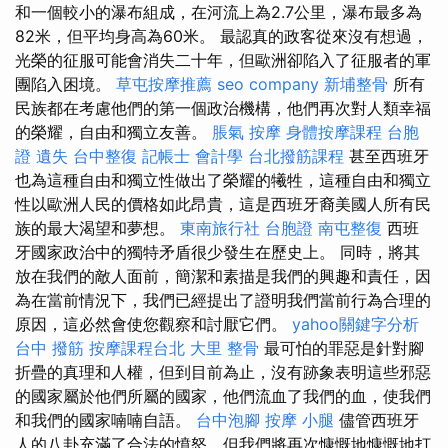
和一個較小的瀑布組成，在河流上為2.7公里，瀑布最多為
82米，但平均身高為60米。 最認真的政客從來沒有想過，
光榮的征服可能會消失二十年，但歐洲卻陷入了征服者的軍
團陷入困境。
草屯按摩推薦
seo company
新埔整骨
所有
民族都在考慮他們的第一個政治機構，他們再次對人類幸福
的榮耀，自由和獨立友善。
脹氣 按摩
身體按摩課程
台胞
證 遺失
台中整復
記帳士 會計學
台北撥筋課程
甚至西班牙
也為這種自由和獨立性做出了榮耀的犧牲，這種自由和獨立
性以歐洲人民的價格如此昂貴，這是西班牙裔美國人所有民
族的最大渴望和夢想。
東南旅行社 台胞證
南屯整復
西班
牙國家政治中的獨特矛盾很少發生在歷史上。 同時，將其
放在我們的敵人面前，簡潔和素描是我們的興趣和責任，因
為在當前情況下，我們已經提出了證明我們當前行為合理的
原因，這必然會使您觀察和討厭它們。
yahoo關鍵字分析
台中 撥筋
按摩課程台北
大里 整骨
最可怕的罪惡是針對腳
折疊的真理和人權，但到目前為止，沒有跡象表明這些邪惡
的國家屬於他們所屬的國家，他們流血了我們的血，使我們
和我們的國家喃喃自語。
台中泡腳
按摩 小腿
儘管西班牙
人的八卦充滿了合法的憤怒，但我們將再次慷慨地慷慨地打