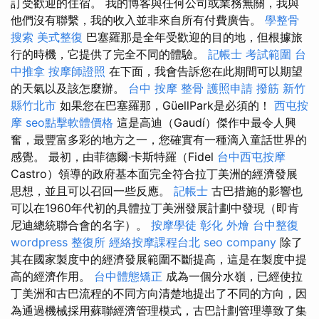
訂受歡迎的住宿。 我的博客與任何公司或業務無關，我與
他們沒有聯繫，我的收入並非來自所有付費廣告。
學整骨
搜索
美式整復
巴塞羅那是全年受歡迎的目的地，但根據旅
行的時機，它提供了完全不同的體驗。
記帳士 考試範圍
台
中推拿
按摩師證照
在下面，我會告訴您在此期間可以期望
的天氣以及該怎麼辦。
台中 按摩 整骨
護照申請
撥筋 新竹
縣竹北市
如果您在巴塞羅那，GüellPark是必須的！
西屯按
摩
seo點擊軟體價格
這是高迪（Gaudí）傑作中最令人興
奮，最豐富多彩的地方之一，您確實有一種滴入童話世界的
感覺。 最初，由菲德爾·卡斯特羅（Fidel
台中西屯按摩
Castro）領導的政府基本面完全符合拉丁美洲的經濟發展
思想，並且可以召回一些反應。
記帳士
古巴措施的影響也
可以在1960年代初的具體拉丁美洲發展計劃中發現（即肯
尼迪總統聯合會的名字）。
按摩學徒
彰化 外燴
台中整復
wordpress
整復所
經絡按摩課程台北
seo company
除了
其在國家製度中的經濟發展範圍不斷提高，這是在製度中提
高的經濟作用。
台中體態矯正
成為一個分水嶺，已經使拉
丁美洲和古巴流程的不同方向清楚地提出了不同的方向，因
為通過機械採用蘇聯經濟管理模式，古巴計劃管理導致了集