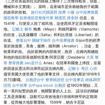
（三次在害蟲加拉克的路線上獲得了三次獲得船長，頭盔，
機械和水文實踐）。 當時，這座城市是依賴秘魯的子範圍
的政府的首都。
旅行社代辦護照
按摩 小腿
台中按摩推薦
撥筋教學
筋骨撥筋堂整復竹東
辦護照
推拿師
但是，在
1541年，印第安人毀了殖民地，迫使西班牙定居者離開場
地。
記帳士 解答
梅奧（Mayo）和維阿蒙特（Viamonte）
的街道，以及薩爾塔（Salta）和利比塔德（Libertad）的
街道。
整復台中
關鍵字操作
台中按摩推薦
Gijon市的經濟
基於旅遊業，美食，服務，鐵和鋼（Arcelor），冶金，畜
牧業和釣魚。 由於新興的內部衝突，政府，吉姆內斯總統
和他的強壯部長德斯特里奧·阿里亞斯（Desiderio
大里 整
骨
整骨推薦
seo是什么
Arias）在陸軍和國會上摔跤，並最
終因違反憲法和法律而起訴吉姆內斯。
記帳士 考試 心得
儘管美國大使答應了他的軍事支持，但吉姆內斯於1916年5
月7日辭職。
台胞證台中
整脊師證照
台中按摩店
經絡調理
證照
台中按摩
台中spa
klook 台胞證
從1902年開始，又
有一系列短暫的政府，無關緊要的人上台。 該項目的關鍵
工具是測量船，該船可以有效地進行徘徊和狹窄的定期測
量，從而極大地影響運輸。 1599年，納吉卡尼茲