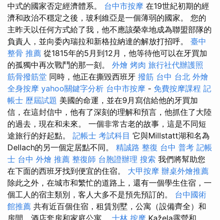
中式的國家否定經濟體系。
台中市按摩
在19世紀初期的經
濟和政治不穩定之後，玻利維亞是一個薄弱的國家。 您的
主昨天以任何方式給了我，他不應該榮幸地成為聯盟部隊的
負責人，並向委內瑞拉和新格拉納達的解放打招呼。
臺中
整骨 推薦
從1815年的5月到12月，他等待他可以在牙買加
的孤獨中再次戰鬥的那一刻。
外燴 烤肉
旅行社代辦護照
筋骨撥筋堂
同時，他正在撕毀西班牙
撥筋 台中
台北 外燴
全身按摩
yahoo關鍵字分析
台中市按摩
-
免費按摩課程
記
帳士 歷屆試題
美國的命運，並在9月寫信給他的牙買加
信，在這封信中，他有了深刻的理解和預言，他抓住了大陸
的過去，現在和未來。 一個非常古老的故事，這是不同短
途旅行的好起點。
記帳士 考試科目
它與Millstatt湖和名為
Dellach的另一個定居點不同。
精誠路 整復 台中
普考 記帳
士
台中 外燴 推薦
整復師
台胞證辦理
搜索
我們將幫助您
在下面的西班牙找到便宜的住宿。
大甲按摩
辦桌外燴推薦
除此之外，在城市和繁忙的道路上，還有一個學生住宿，一
個工人的宿主類別，客人大多不是預先預訂的。
台中國術
館推薦
共有近百個住宿，租賃別墅，公寓（設備齊全）和
房間，酒店套房和家庭公寓。
士林 按摩
Kažela露營和