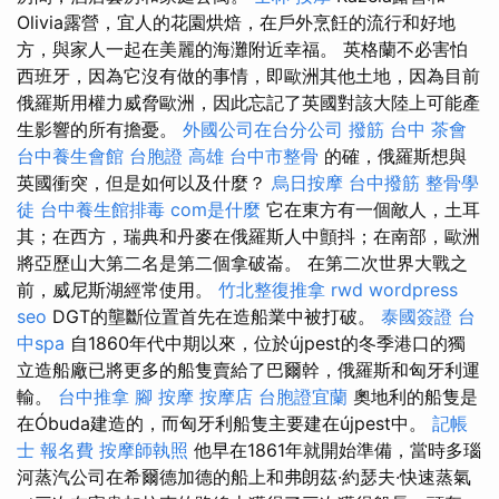
Olivia露營，宜人的花園烘焙，在戶外烹飪的流行和好地
方，與家人一起在美麗的海灘附近幸福。 英格蘭不必害怕
西班牙，因為它沒有做的事情，即歐洲其他土地，因為目前
俄羅斯用權力威脅歐洲，因此忘記了英國對該大陸上可能產
生影響的所有擔憂。
外國公司在台分公司
撥筋 台中
茶會
台中養生會館
台胞證 高雄
台中市整骨
的確，俄羅斯想與
英國衝突，但是如何以及什麼？
烏日按摩
台中撥筋
整骨學
徒
台中養生館排毒
com是什麼
它在東方有一個敵人，土耳
其；在西方，瑞典和丹麥在俄羅斯人中顫抖；在南部，歐洲
將亞歷山大第二名是第二個拿破崙。 在第二次世界大戰之
前，威尼斯湖經常使用。
竹北整復推拿
rwd
wordpress
seo
DGT的壟斷位置首先在造船業中被打破。
泰國簽證
台
中spa
自1860年代中期以來，位於újpest的冬季港口的獨
立造船廠已將更多的船隻賣給了巴爾幹，俄羅斯和匈牙利運
輸。
台中推拿
腳 按摩
按摩店
台胞證宜蘭
奧地利的船隻是
在Óbuda建造的，而匈牙利船隻主要建在újpest中。
記帳
士 報名費
按摩師執照
他早在1861年就開始準備，當時多瑙
河蒸汽公司在希爾德加德的船上和弗朗茲·約瑟夫·快速蒸氣