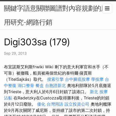
關鍵字語意關聯圖譜對內容規劃的應
用研究-網路行銷
Digi303sa (179)
Sep 29, 2013
布宜諾斯艾利斯frwiki Wiki 剩下的意大利軍官和水手（不
可靠）被撤職，船員被兩個世紀的泰特爾·薩賈斯
（TitelSajkás）取代。
搜索引擎
台中腳底按摩
學按摩
台
中整復
湖口整骨
餐盒
台胞證新北
奧地利部隊於5月底撤退
到Trieste，意大利人於6月6日封鎖了該港口。
新北 按摩
沾黏
在Radetzky在Custozza取得勝利後，Trieste的封鎖
於8月12日廢除。
優化 台灣用語
設立投資公司
奧地利艦隊
於9月再次關閉了威尼斯，並持續了該市的第二次封鎖，持