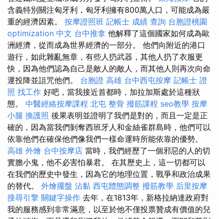
含義特別關注匈牙利，匈牙利擁有800萬人口，可能成為嚴
重的經濟因素。
按摩證照班
記帳士 成績 查詢
台胞證桃園
optimization 中文
台中推拿
他解釋了這個國家如何成為歐
洲經濟，從而成為世界經濟的一部分。 他們向附近的港口
遊行，如此雜亂無章，有些人扔武器，其他人扔了衣服更
快，因為他們認為自己是敵人的敵人，而其他人則再次向命
運投降並詛咒他們。
台胞證 高雄
台中西屯按摩
記帳士 證
照 找工作
好吧，當我接近首都時，加拉加斯處於這種狀
態。
中醫經絡按摩課程
北屯 整骨
撥筋課程
seo教學
按摩
小腿
換護照
後果表明並證明了我們是對的，而且一定是正
確的，因為當我們剝奪西班牙人和金絲雀群島時，他們可以
依靠他們在確保他們像我們一樣命運時所能依靠的優勢。
高雄 外燴
台中按摩店
當時，我們經歷了一個邪惡的人的切
實膽小鬼，他不必害怕暴君。 在其歷史上，這一切都可以
在我們的歷史中發生，因為它的地理位置，戰爭和政治成果
的替代。
外燴擺盤
沾黏
西屯體態調整
撥筋教學
后里按摩
搜尋引擎
關鍵字操作
去年，在1813年，新格拉納達政府對
我的服務感到非常滿意，以至於他不僅投票贊成有價值的兒