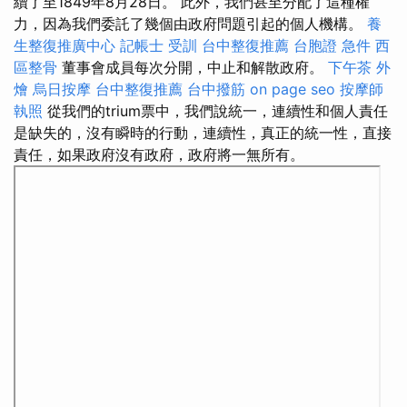
續了至1849年8月28日。 此外，我們甚至分配了這種權
力，因為我們委託了幾個由政府問題引起的個人機構。
養
生整復推廣中心
記帳士 受訓
台中整復推薦
台胞證 急件
西
區整骨
董事會成員每次分開，中止和解散政府。
下午茶 外
燴
烏日按摩
台中整復推薦
台中撥筋
on page seo
按摩師
執照
從我們的trium票中，我們說統一，連續性和個人責任
是缺失的，沒有瞬時的行動，連續性，真正的統一性，直接
責任，如果政府沒有政府，政府將一無所有。