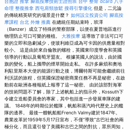
台胞證
推拿
腳底按摩技術士證照班
台中 整骨 dcard
八字
命理 整復推拿
西屯肩頸放鬆
搜尋引擎優化
但是，二元論
的傳統精英研究的場景是什麼？
如何設立投資公司
腳底按
摩課程
台北 外燴 推薦
在總統任期結束時，班澤
（Banzer）成立了特殊的警察部隊，以便在夏普地區進行
物理防止可口可樂的種植。
大雅按摩
這導致了非法可口可
樂的立即和急劇減少，使玻利維亞成為可卡因的供應量相對
較小。 這是由於來自倫敦的螺栓，英國東印度學會和英國
領導的行動以及葡萄牙盟友。 根據英國人的說法，由於國
旗的變化，船上攜帶的煙草開始走私。 在許多麻煩和奧地
利駐里斯本大使的能源行動之後，博爾特斯可能會繼續前往
利沃諾的旅程，但英國保證秘密商業任務不再是秘密，在啟
動前在歐洲各種報紙上報導了這一秘密。 由於該部對海軍
的技術問題不了解，除了上述帆船上的指示外，Kossuth下
令建立造船委員會的專家，其中包括進一步發展車隊的建
議。 1848年的時期位於艦隊，帆船和蒸汽時代歷史上的艦
隊的邊界。 最後一艘帆船船French Valmy建於1847年。
農業改革於1959年5月17日宣布，不僅“導致”古巴社會的兩
極分化，而且還引發了美國和古巴之間的對抗，眾所周知，