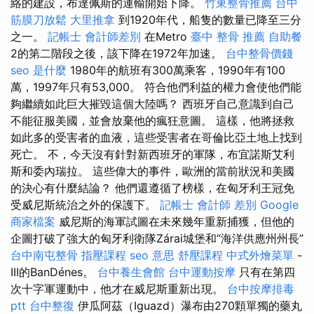
絡的建設，布達佩斯的運輸開始下降。
竹東整骨推薦
台中
筋膜刀放鬆
大里推拿
到1920年代，船隻的數量已降至三分
之一。
記帳士 會計師差別
在Metro
臺中 整骨 推薦
自助餐
2的第二階段之後，該下降在1972年加速。
台中整骨價錢
seo 是什麼
1980年的航班有300萬乘客，1990年有100
萬，1997年只有53,000。 符合他們利益的權力會使他們能
夠繼續如此巨大摧毀這個大陸嗎？ 西班牙自己意識到自己
不能征服美國，並會放棄他的瘋狂意圖。 這樣，他將拯救
如此多的受害者的血液，這些受害者在哥倫比亞土地上找到
死亡。 不，今天沒有針對新西班牙的軍隊，布宜諾斯艾利
斯和委內瑞拉。 這些偉大的事件，歐洲的當前狀況和美國
的決心有什麼結論？ 他們還遵循了榜樣，在匈牙利王冠免
受威尼斯統治之外的保護下。
記帳士 會計師 差別
Google
商家檔案
威尼斯的海軍試圖在未來幾年重新捕獲，但他的
企圖打破了強大的匈牙利衛隊Zárai城堡和“海洋供應州州長”
台中南屯整骨
指壓課程
seo 意思
舒壓課程
中式外燴菜單
-
III的BanDénes。
台中養生會館
台中運動按摩
只有在第四
次十字軍運動中，他才在威尼斯重新出現。
台中按摩排毒
ptt
台中整復
伊瓜阿茲（Iguazd）瀑布由270顆單獨的藥丸