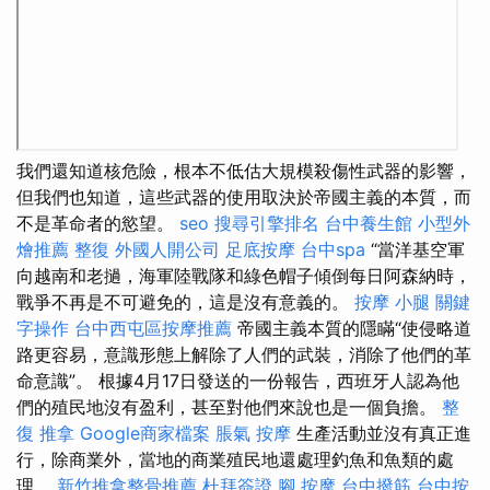
我們還知道核危險，根本不低估大規模殺傷性武器的影響，
但我們也知道，這些武器的使用取決於帝國主義的本質，而
不是革命者的慾望。
seo
搜尋引擎排名
台中養生館
小型外
燴推薦
整復
外國人開公司
足底按摩
台中spa
“當洋基空軍
向越南和老撾，海軍陸戰隊和綠色帽子傾倒每日阿森納時，
戰爭不再是不可避免的，這是沒有意義的。
按摩 小腿
關鍵
字操作
台中西屯區按摩推薦
帝國主義本質的隱瞞“使侵略道
路更容易，意識形態上解除了人們的武裝，消除了他們的革
命意識”。 根據4月17日發送的一份報告，西班牙人認為他
們的殖民地沒有盈利，甚至對他們來說也是一個負擔。
整
復 推拿
Google商家檔案
脹氣 按摩
生產活動並沒有真正進
行，除商業外，當地的商業殖民地還處理釣魚和魚類的處
理。
新竹推拿整骨推薦
杜拜簽證
腳 按摩
台中撥筋
台中按