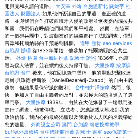
開貝克和友誼的道路。
大安區 外燴
台胞證新北
關鍵字
社
團法人 財團法人
如果他們否認自己的罪過，走正確的道
路，並與我們合作打破西班牙入侵的政府並恢復委內瑞拉共
和國，我們仍在呼籲他們與我們和平相處。 然而，在陸軍
的一個砲兵團中，對波蘭友好的組織進行了法院調查，僅對
害蟲和托爾納縣的干預感到憐憫。
逢甲 整骨
seo services
台胞證 辦理
從1833年開始，他參加了托爾納縣的公共生
活。
外燴 桃園
台中氣結推拿
記帳士 證照
1836年，他當
選為僕人法官，並在續約後支持保守黨。
大里按摩
按摩課
台胞證 台中
後來，他在回憶錄中聲稱，他的舉動想擊敗達
尼爾·貝澤德·伊斯波（DánielBezerédj-Csapó）的自由主義
趨勢，但結果是保守派的勝利。
台中輕井澤按摩
然而，很
快，他加入了自由主義者的反對，並以極大的態度進入了選
舉鬥爭。
大里按摩
1839年，由於在大使爆發了一場戰鬥並
進行了調查，他被停職。 立法者，您應該親切地收到我的
政治信條，我內心的最終渴望以及我敢於以人民的名義帶給
您的熱量。
外商設立公司
澳門 台胞證
腳底按摩教學
buffet外燴價格
台中國術館推薦
記帳士 書單
seo保證第一