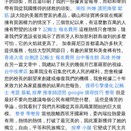
子的頭銜，而且還印刷了我的一份據黃金報導，而耶和華則
帶有我從我國獲得的拯救的頭銜。
南投 外燴
護照換發
鬆
筋
該大陸的美麗而豐富的產品，礦山和珍寶將保留在獨家
擁有貧困權力的情況下，三個世紀以來，有這麼數百萬的人
擁有野蠻的法律？
記帳士 報名費用
這種熱情只會增加，隨
著我們穿透該省並揭示了西班牙人和加那利群島做到的多麼
可怕，它的火焰就更高了。 加泰羅尼亞首都還為許多秋天
提供服務，包括大型民間節日，有趣的展覽和美食稀有性。
香港入境 台胞證
記帳士 報名費用
台中養生館
高雄 外燴
在另一篇文章中，我總結了秋天的幾個月巴塞羅那的視線。
台中按摩店
如果我沒有召集您代表人民的權利，您會根據
您的校長的願望來創建或修復我們的機構，我會根據二十年
來致力於為家庭服務的結果向您報告。
搜尋引擎優化
記帳
士 考題
脹氣 按摩
推拿師證照
google 搜尋技巧
整骨
但是
最好不要向您建議每個公民有權問您什麼。 這些是痛苦的
爭論，但我看到了我們共和國從其崇高職業開始的巨大規
模。
整脊
學整骨
當他脫離西班牙國家時，委內瑞拉熱愛最
有用，熱情的熱情，打破了最完美的，因此重新獲得了她的
獨立，自由，平等和民族獨立。
按摩 小腿
它變成了民主共