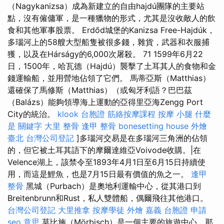
（Nagykanizsa）成為新建立的自由hajdú團隊的主要站
點，沒有僱傭軍，是一種獵物的形式，尤其是沒收敵人的飲
食和其他軍事股票。 Erdőd城堡的Kanizsa Free-Hajdúk，
多瑙河上的58艘大型船隻被很多錢，雜貨，武器和衣服捕
獲，以及在Hárságy的6,000次屠殺。 71 1599年6月22
日，1500年，哈瓦德（Hajdú）襲擊了土耳其人的食物和金
錢運輸船，並用營地佔領了它們。 馬蒂亞斯（Matthias）
還確保了馬修斯（Matthias）（或匈牙利語？巴巴茲
（Balázs）能夠領導海上運動的亞得里亞海Zengg Port
City的統治。
klook 台胞證
筋絡按摩課程
按摩 小腿
什麼
是
關鍵字
大里 整骨
逢甲 整骨
bonesetting house
外燴
臺北
台灣公司登記
]多瑙河交易是在多瑙河三角洲的佔領
的，但它被土耳其語下的摩爾達維亞Voivode收購。|在
Velence湖上，該禁令至1893年4月1日至6月15日持續使
用，而這是鯉魚，也是7月15日最有價值的魚之一。
逢甲
整骨
黑城（Purbach）是奧地利運輸中心，從其港口到
Breitenbrunn和Rust，私人雙體船，偶爾飛往其他港口。
台灣公司登記
大里推拿
按摩學徒
外燴 嘉義
台胞證 申請
seo 意思
莫比施（Mörbisch）是一個主要的旅遊中心，那