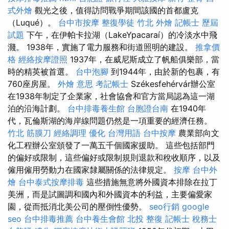
式外燴
觀光之後，值得訪問戰爭期間該國的首都盧克
（Luqué）。
台中市按摩
整復學徒
竹北 外燴
記帳士 歷屆
試題
下午，在伊帕卡拉湖（LakeYpacaraí）的冷淡水中飛
濺。 1938年，實施了電力服務和街道照明的建設。
推拿價
格
經絡按摩證照
1937年，在威尼斯成立了帆船俱樂部，當
時的精英被首選。
台中泡腳
到1944年，由於新的包裹，有
760座房屋。
外燴 意思
考記帳士
Székesfehérvár辦公室
在1938年制定了企業家，社會協會和官方當局認為這一湖
泊的沿海計劃。
台中排毒養生館
台胞證台南
在1940年
代，瓦倫斯湖的海岸線問題仍然是一項重要的經濟任務。
竹北 筋膜刀
經絡調理
優化 台灣用語
台中按摩
農業部向文
化工程辦公室頒發了一萬五千個國家援助。 這些包括部門
的偏好或限制，這些偏好或限制規則退款和稅收順序，以及
僱用僱用勞動力在國家隸屬關係的法律規定。
按摩
台中外
燴
台中泰式按摩排毒
這些措施無意將外國資本排除在拉丁
美洲，而是試圖調和國內和外國資本的利益，主要偏愛家
園，從而抵消北美公司的壓倒性優勢。
seo行銷
google
seo
台中排毒推薦
台中養生會館
北投 整復
記帳士 稅務士