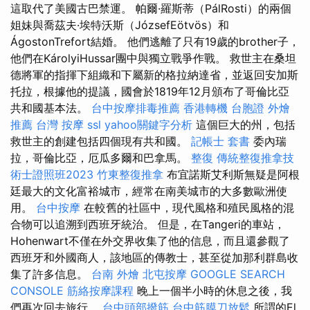
這取代了美國古巴禁運。 帕爾·羅斯蒂（PálRosti）的兩個
姐妹與喬茲夫·埃特沃斯（JózsefEötvös）和
ÁgostonTrefort結婚。 他們逃離了只有19歲的brother子，
他們在KárolyiHussar團中與獨立戰爭作戰。 救世主在桑坦
德將軍的指揮下組織和下屬新的格拉納達省，並返回安加斯
托拉，根據他的提議，國會於1819年12月頒布了哥倫比亞
共和國基本法。
台中按摩排毒推薦
香港轉機 台胞證
外燴
推薦
台灣 按摩
ssl
yahoo關鍵字分析
這個巨大的州，包括
救世主的創建包括四個現有共和國。
記帳士 套書
委內瑞
拉，哥倫比亞，厄瓜多爾和巴拿馬。
整復
傳統整復推拿技
術士證照班2023
竹東整復推拿
布宜諾斯艾利斯無疑是阿根
廷最大的文化富裕城市，經常在南美城市的大多數歐洲使
用。
台中按摩
在較舊的社區中，現代風格和殖民風格的混
合物可以追溯到西班牙統治。 但是，在Tangeri的車站，
Hohenwart不僅在外交界收集了他的信息，而且還參觀了
西班牙和外國商人，該地區的傳教士，甚至從加那利群島收
集了許多信息。
台南 外燴
北屯按摩
GOOGLE SEARCH
CONSOLE
筋絡按摩課程
晚上一個半小時的休息之後，我
們再次回去旅行。
台中頭部撥筋
台中筋膜刀放鬆
所謂的El