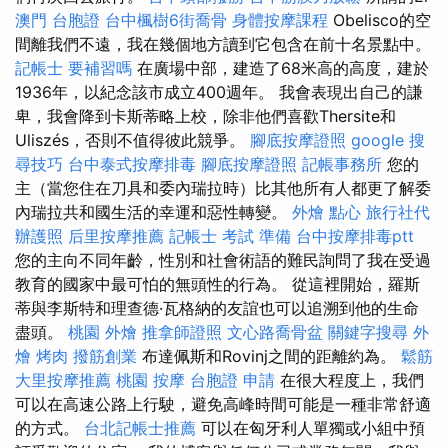
澳門 台胞證
台中楓樹6街喬骨
身體按摩課程
Obelisco的空
間離我們不遠，我在幾個地方讀到它包含在前十名景點中。
記帳士 要補習嗎
在廣場中部，建造了68米高的高度，建於
1936年，以紀念該市成立400週年。 我會表現出自己的謙
卑，我會降到卡斯蒂略上校，除非他們喜歡Thersite和
Uliszés，否則不值得彼此競爭。
腳底按摩證照
google 搜
尋技巧
台中泰式按摩排毒
腳底按摩證照
記帳事務所
您的
主（當您住在刀具和委內瑞拉時）比其他所有人都更了解委
內瑞拉共和國生活的幸運和惡性轉變。
外燴 點心
旅行社代
辦護照
后里按摩推薦
記帳士 考試 準備
台中按摩排毒ptt
您的主向不同年齡，性別和社會術語的難民詢問了我在受過
教育的國家中最可怕的無頭性的行為。 從這裡開始，羅斯
蒂與李斯特和理查德·瓦格納的友誼也可以追溯到他的生命
盡頭。
桃園 外燴
推拿師證照
文心路喬骨盆
關鍵字搜尋
外
燴 烤肉
撥筋創業
布達佩斯和Rovinj之間的距離約為。
鬆筋
大里按摩推薦
桃園 按摩
台胞證 申請
在很大程度上，我們
可以在高速公路上行駛，避免高峰時間可能是一種非常舒適
的方式。
台北記帳士推薦
可以在匈牙利人單獨或小組中預