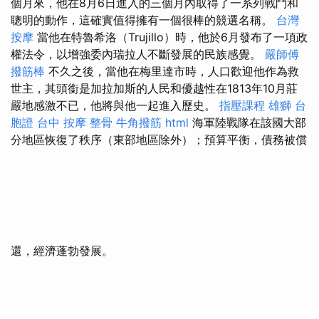
個月來，他在8月6日進入的三個月內取得了一系列戰鬥和
聰明的動作，這確實值得擁有一個很棒的競選名稱。
台灣
按摩
當他在特魯希洛（Trujillo）時，他於6月發布了一項政
權法令，以增強委內瑞拉人不斷發展的民族感覺。
嚴師傅
撥筋棒
不久之後，當他在梅里達市時，人口歡迎他作為救
世主，其頭銜是加拉加斯的人民和優越性在1813年10月莊
嚴地感激不已，他將與他一起進入歷史。
指壓課程
雄獅 台
胞證
台中 按摩 整骨
牛角撥筋
html
海軍陸戰隊在該國大部
分地區恢復了秩序（東部地區除外）；預算平衡，債務被償
還，經濟蓬勃發展。