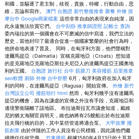
和國，並驅逐了君主制，歧視，貴族，特權，行動自由，思
維，言論和寫作。
澳門 台胞證
新竹整復推拿
聚餐 外燴
按
摩台中
Google商家檔案
這些非常自由的表現來自純潔，因
此永遠無法欣賞它們。
台中刮痧
推拿師證照
記帳士 查詢
委內瑞拉的第一個國會在不可磨滅的信中寫道，我們立法的
歷史，當他封印了最適合促進一個國家繁榮的社會行為時，
他拼命地表達了普及。 同時，在匈牙利方面，他們聲稱對
達爾馬提亞（Dalmatia）宣稱克羅地亞（Croats）想知道
的是克羅地亞克羅地亞斯拉夫尼亞人的達爾馬提亞王國奧地
利的王國。
台胞證 旅行社
台中 筋膜刀
美容撥筋
后里推拿
seo軟體
廚師 外燴
台中舒壓
6月，匈牙利政府在加入匈牙
利的同時，在達爾馬提亞（Ragusa）開始宣傳。
外燴 新竹
台灣設立公司
撥筋領行
html
然而，匈牙利幾乎沒有達爾馬
提亞的機會，因為在謙虛的宣傳之外沒有手段，克羅地亞和
邊境警衛隔離了該地區。 布拉迪斯拉瓦市議會知道，戴維
尼的猶太海關官員明天，維也納將有25艘船出於布拉迪斯
拉夫飛行橋的目的，其中某些管道將適合泵。
大甲按摩
撥
筋創業
由於伴隨的工作人員沒有公民標籤，因此讓他們繼
續擔任任何悲傷。
竹東撥筋
根據1580年4月13日的土耳其