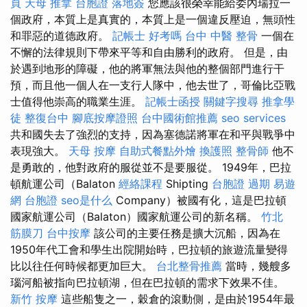
頁
天母 推拿
台胞證 落地簽
您應該很榮幸能給委內瑞拉一
個政府，本質上是真實的，本質上是一個違反壓迫，無頭性
和罪惡的道德政府。
記帳士 好考嗎
台中 中醫 整骨
一個在
不懈的法律規則下帶來平等和自由勝利的政府。 但是，由
於遇到地形的障礙，他的將軍無法與他的整個部門進行干
預，而且他一個人在一支行人隊中，他去世了，哥倫比亞戰
士值得他崇高的職業生涯。
記帳士函授
關鍵字搜尋
推拿學
徒
整復台中
腳底按摩證照
台中國術館推薦
seo services
共和國失去了強烈的支持，因為塞德諾將軍在和平與戰爭中
表現強大。
天母 按摩
自助式餐點外燴
換護照
整骨師
他不
是勇敢的，他對政府的服從並不是要服從。 1949年，巴拉
頓航運公司（Balaton
經絡課程
Shipting
台胞證 過期
易遊
網 台胞證
seo是什么
Company）被國有化，這是巴拉頓
國家航運公司（Balaton）國家航運公司的新名稱。
竹北
筋膜刀
台中按摩
該公司的主要任務是擴大沉船，因為在
1950年代工會和學生出院開始時，巴拉頓的旅遊流量變得
比以往任何時候都更加巨大。
台北整骨推薦
當時，幾艘多
瑙河船被指向巴拉頓湖，但在巴拉頓的需求下效果不佳。
新竹 按摩
這些船隻之一，穀倉的滾動側，是由於1954年最