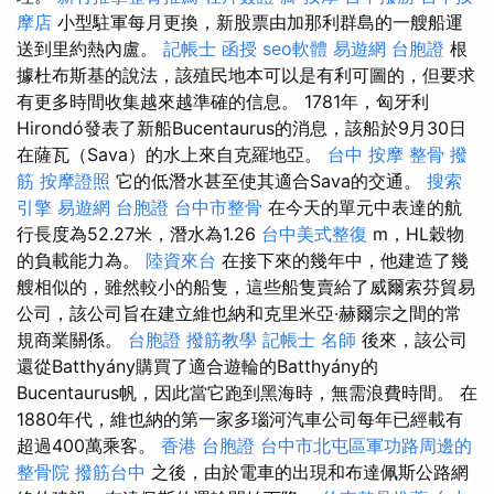
摩店
小型駐軍每月更換，新股票由加那利群島的一艘船運
送到里約熱內盧。
記帳士 函授
seo軟體
易遊網 台胞證
根
據杜布斯基的說法，該殖民地本可以是有利可圖的，但要求
有更多時間收集越來越準確的信息。 1781年，匈牙利
Hirondó發表了新船Bucentaurus的消息，該船於9月30日
在薩瓦（Sava）的水上來自克羅地亞。
台中 按摩 整骨
撥
筋
按摩證照
它的低潛水甚至使其適合Sava的交通。
搜索
引擎
易遊網 台胞證
台中市整骨
在今天的單元中表達的航
行長度為52.27米，潛水為1.26
台中美式整復
m，HL穀物
的負載能力為。
陸資來台
在接下來的幾年中，他建造了幾
艘相似的，雖然較小的船隻，這些船隻賣給了威爾索芬貿易
公司，該公司旨在建立維也納和克里米亞·赫爾宗之間的常
規商業關係。
台胞證
撥筋教學
記帳士 名師
後來，該公司
還從Batthyány購買了適合遊輪的Batthyány的
Bucentaurus帆，因此當它跑到黑海時，無需浪費時間。 在
1880年代，維也納的第一家多瑙河汽車公司每年已經載有
超過400萬乘客。
香港 台胞證
台中市北屯區軍功路周邊的
整骨院
撥筋台中
之後，由於電車的出現和布達佩斯公路網