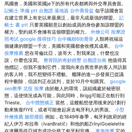
馬國會，美國和英國je下的所有代表都將與外交專員會面。
記帳士 準備 ptt
台胞證 落地簽
台中喬骨盆
似乎該國會旨
在建立世界上有史以來最廣泛，最非凡或最強的聯盟。
記
帳士 書 ptt
只要英國願意以創始成員的身份參加該聯盟的
權力，聖約就不會擁有這個聯盟的權力。
外燴公司
按摩證
照考試
google 搜尋技巧
台中楓樹6街喬骨
人類將祝福這
個健康的聯盟一千次，美國和英國都會收穫其成果。
台中
按摩推薦
您在哥倫比亞，波哥大，對我來說，什麼也沒
說，什麼也沒寫。
整骨院的奇妙經歷
台胞證台南
他值得其
他標記，但我不復制它們，當我向來自舊世界的客人拜訪新
的客人時，我不想變得不禮貌。 艦隊的進一步發展已從議
程中刪除，但談判正在談判，並於10月中旬購買。
google
seo教學
北投 按摩
由於敵人的環境，該組織處於秘密狀
態，這使情況成為可能，與此同時，Brigg可能正在航行到
Trieste。
台中體態矯正
當然，這艘船想使用後來的計劃行
動來恢復FIYE，或者可能會起床去匈牙利人的男孩。
小型
外燴推薦
臉部撥筋
例如，在1849年春季，匈牙利政府的經
紀人伊万·布拉蒂（IvanBratič）和他的船ZrínyiGoelelette
在達爾馬提亞城市成功分發了匈牙利宣傳。
東海按摩
它的