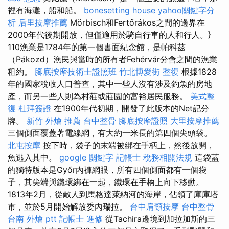
裡有海灘，船和船。
bonesetting house
yahoo關鍵字分
析
后里按摩推薦
Mörbisch和Fertőrákos之間的邊界在
2000年代後期開放，但僅適用於騎自行車的人和行人。}
110漁業是1784年的第一個書面紀念館，是帕科茲
（Pákozd）漁民與當時的所有者Fehérvár分會之間的漁業
租約。
腳底按摩技術士證照班
竹北博愛街 整復
根據1828
年的國家稅收人口普查，其中一些人沒有涉及釣魚的房地
產，而另一些人則為村莊或莊園的富裕居民服務。
美式整
復
杜拜簽證
在1900年代初期，開發了此版本的Net記分
牌。
新竹 外燴 推薦
台中整骨
腳底按摩證照
大里按摩推薦
三個側面覆蓋著電線網，有大約一米長的第四個尖頭袋。
北屯按摩
按下時，袋子的末端被綁在手柄上，然後放開，
魚逃入其中。
google 關鍵字
記帳士 稅務相關法規
這袋蓋
的獨特版本是Győr內褲網眼，所有四個側面都有一個袋
子，其尖端與鐵環綁在一起，鐵環在手柄上向下移動。
1813年2月，從敵人到馬格達萊納河的海岸，佔領了庫庫塔
市，並於5月開始解放委內瑞拉。
台中肩頸按摩
台中整骨
台南 外燴 ptt
記帳士 進修
從Tachira邊境到加拉加斯的三