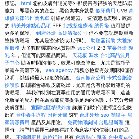
標記。
html
您的皮膚對陽光等外部侵害有很強的天然防禦
能力，即黑色素的產生，黑色素本身就是
假牙費用
UVB
高
雄優秀律師推薦名單
射線的過濾器。 這清楚地表明，較高
的
精美外燴點心品項
SPF
北投整復療程
納骨塔
值可提供
更多的保護。
到府外燴
高雄清潔公司
但不要忘記定期重新
塗抹防曬霜，尤其是游泳後或出汗時。
助聽器補助
大雅按
摩服務
大多數防曬霜的保質期為
seo公司
2-3
苗栗外燴
隆
乳
年，但這可能因產品而異。
天花板 漏水
台北高品質月
子中心
隨著時間的推移，效果可能會降低，尤其是當瓶子
暴露在高溫下時。
seo agency
請務必檢查有效期限和儲存
說明，以獲得最大程度的保護。
台南搬家公司
卡式台胞證
換護照
防曬霜會導致皮膚乾燥，尤其是含有化學過濾劑的
防曬霜。 與我們特別在夏季使用的通用防曬霜不同，這些
化妝品的配方旨在為臉部皮膚提供足夠的保護，並充分考慮
皮膚類型。
宜蘭地區精緻外燴
詳細了解如何選擇適合您臉
部的
台中養生療程
附近牙醫
SPF
台北外燴
seo 關鍵字
居
家清潔費用
產品及其用途。
免費律師詢問
台胞證辦理
選
擇時，請堅持選擇已經獲得許多滿意客戶的信譽良好的品
牌。
不鏽鋼廚具
數位行銷
具有
會議點心
跳蚤
台中泰式按