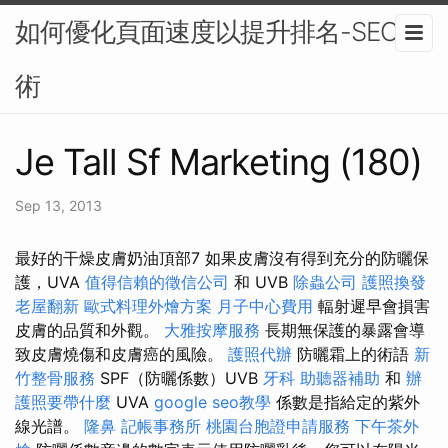
如何優化頁面速度以提升排名-SEO技
術
Je Tall Sf Marketing (180)
Sep 13, 2013
最好的干燥皮膚奶油頂部7 如果皮膚沒有得到充分的防曬保
護，UVA
值得信賴的徵信公司
和 UVB
除蟲公司
護照換發
老屋翻新
歐式料理外燴方案
月子中心費用
輻射遲早會損害
皮膚的品質和外觀。
大雅按摩服務
長期無保護的暴露會導
致皮膚燒傷和皮膚癌的風險。
護照代辦
防曬霜上的術語
新
竹整骨服務
SPF（防曬係數）UVB
牙科
助聽器補助
和
辦
護照要帶什麼
UVA
google seo教學
係數是指給定的紫外
線光譜。
隆鼻
記帳事務所
桃園台胞證申請服務
下午茶外