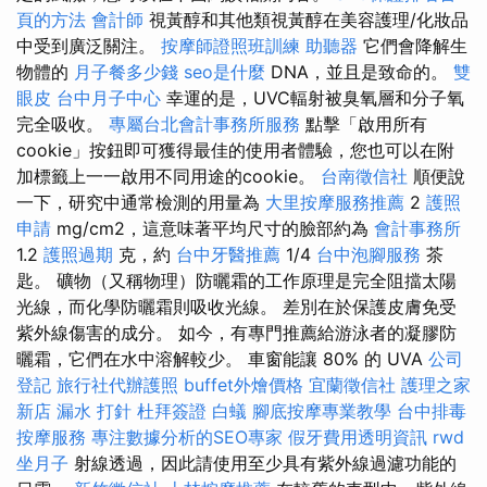
頁的方法
會計師
視黃醇和其他類視黃醇在美容護理/化妝品
中受到廣泛關注。
按摩師證照班訓練
助聽器
它們會降解生
物體的
月子餐多少錢
seo是什麼
DNA，並且是致​​命的。
雙
眼皮
台中月子中心
幸運的是，UVC輻射被臭氧層和分子氧
完全吸收。
專屬台北會計事務所服務
點擊「啟用所有
cookie」按鈕即可獲得最佳的使用者體驗，您也可以在附
加標籤上一一啟用不同用途的cookie。
台南徵信社
順便說
一下，研究中通常檢測的用量為
大里按摩服務推薦
2
護照
申請
mg/cm2，這意味著平均尺寸的臉部約為
會計事務所
1.2
護照過期
克，約
台中牙醫推薦
1/4
台中泡腳服務
茶
匙。 礦物（又稱物理）防曬霜的工作原理是完全阻擋太陽
光線，而化學防曬霜則吸收光線。 差別在於保護皮膚免受
紫外線傷害的成分。 如今，有專門推薦給游泳者的凝膠防
曬霜，它們在水中溶解較少。 車窗能讓 80% 的 UVA
公司
登記
旅行社代辦護照
buffet外燴價格
宜蘭徵信社
護理之家
新店
漏水 打針
杜拜簽證
白蟻
腳底按摩專業教學
台中排毒
按摩服務
專注數據分析的SEO專家
假牙費用透明資訊
rwd
坐月子
射線透過，因此請使用至少具有紫外線過濾功能的