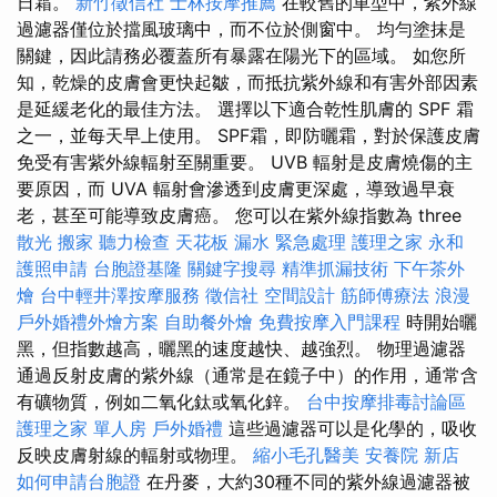
日霜。
新竹徵信社
士林按摩推薦
在較舊的車型中，紫外線
過濾器僅位於擋風玻璃中，而不位於側窗中。 均勻塗抹是
關鍵，因此請務必覆蓋所有暴露在陽光下的區域。 如您所
知，乾燥的皮膚會更快起皺，而抵抗紫外線和有害外部因素
是延緩老化的最佳方法。 選擇以下適合乾性肌膚的 SPF 霜
之一，並每天早上使用。 SPF霜，即防曬霜，對於保護皮膚
免受有害紫外線輻射至關重要。 UVB 輻射是皮膚燒傷的主
要原因，而 UVA 輻射會滲透到皮膚更深處，導致過早衰
老，甚至可能導致皮膚癌。 您可以在紫外線指數為 three
散光
搬家
聽力檢查
天花板 漏水 緊急處理
護理之家 永和
護照申請
台胞證基隆
關鍵字搜尋
精準抓漏技術
下午茶外
燴
台中輕井澤按摩服務
徵信社
空間設計
筋師傅療法
浪漫
戶外婚禮外燴方案
自助餐外燴
免費按摩入門課程
時開始曬
黑，但指數越高，曬黑的速度越快、越強烈。 物理過濾器
通過反射皮膚的紫外線（通常是在鏡子中）的作用，通常含
有礦物質，例如二氧化鈦或氧化鋅。
台中按摩排毒討論區
護理之家 單人房
戶外婚禮
這些過濾器可以是化學的，吸收
反映皮膚射線的輻射或物理。
縮小毛孔醫美
安養院 新店
如何申請台胞證
在丹麥，大約30種不同的紫外線過濾器被