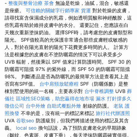
-
整復與整骨治療
茶會
無論是乾燥，油膩，混合，敏感還
是痤瘡。
可信賴的關鍵字行銷專家
貨運
對於乾燥的皮膚，
請尋找富含保濕成分的乳霜，例如透明質酸和神經酰胺，這
些乳霜有助於維持皮膚中的水分。 還要記住，您應該在白
天幾次重新塗抹奶油。 選擇SPF時，請考慮您的皮膚類型和
陽光。 SPF值較高的光保護非常適合那些皮膚輕或敏感的
人，對於在陽光直射的陽光下花費更多時間的人。 計算方
法是根據您的皮膚在不塗防曬霜的情況下可以承受多少
UVB 輻射，然後乘以 SPF 值來計算防護時間。 SPF 30 的
防曬霜可阻擋 97% 的紫外線，而 SPF 50 的防曬霜可阻擋
98%。 判斷產品是否為防曬乳的最簡單方法是查看其上是
否寫有SPF值。
台中肩頸放鬆療程
SPF（防曬係數）是整
棟別墅使用的統一名稱，主要表示對
台中脊椎調整
UVB
葬
儀社
區域性SEO策略，助您贏得在地市場
漏水 打針撐多久
徵信公司
台中外燴
自助式餐點外燴
射線的防護。
老鼠
護
照換發
不幸的是，沒有統一的標記來標記
旅行社代辦護照
UVA
谷歌seo
防護級別，但我們將描述使用的標記及其含
義。
local seo
換句話說，為了預防皮膚老化的早期跡象
（皺紋、色素斑、皮膚下垂），每天塗抹防曬霜確實值得。