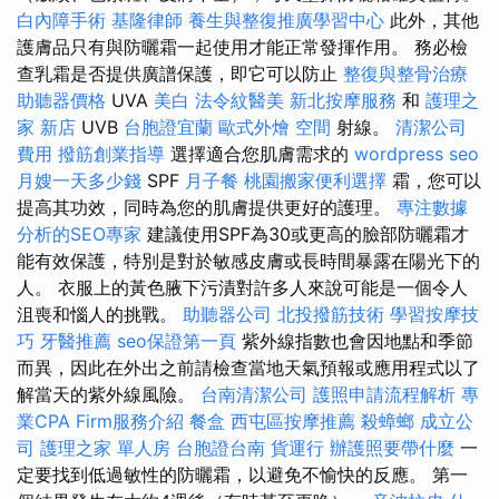
白內障手術
基隆律師
養生與整復推廣學習中心
此外，其他
護膚品只有與防曬霜一起使用才能正常發揮作用。 務必檢
查乳霜是否提供廣譜保護，即它可以防止
整復與整骨治療
助聽器價格
UVA
美白
法令紋醫美
新北按摩服務
和
護理之
家 新店
UVB
台胞證宜蘭
歐式外燴
空間
射線。
清潔公司
費用
撥筋創業指導
選擇適合您肌膚需求的
wordpress seo
月嫂一天多少錢
SPF
月子餐
桃園搬家便利選擇
霜，您可以
提高其功效，同時為您的肌膚提供更好的護理。
專注數據
分析的SEO專家
建議使用SPF為30或更高的臉部防曬霜才
能有效保護，特別是對於敏感皮膚或長時間暴露在陽光下的
人。 衣服上的黃色腋下污漬對許多人來說可能是一個令人
沮喪和惱人的挑戰。
助聽器公司
北投撥筋技術
學習按摩技
巧
牙醫推薦
seo保證第一頁
紫外線指數也會因地點和季節
而異，因此在外出之前請檢查當地天氣預報或應用程式以了
解當天的紫外線風險。
台南清潔公司
護照申請流程解析
專
業CPA Firm服務介紹
餐盒
西屯區按摩推薦
殺蟑螂
成立公
司
護理之家 單人房
台胞證台南
貨運行
辦護照要帶什麼
一
定要找到低過敏性的防曬霜，以避免不愉快的反應。 第一