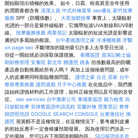
開始顯現出積極的效果。 如今，日霜、粉底甚至全年使用
的潤唇膏都含有
清潔人員
中式外燴菜單
seo優化
新竹按摩
服務
SPF（防曬係數）。
大里放鬆按摩
事實上，太陽輻射
光譜的一部分是紫外線輻射，它攜帶短波UVA射線和UVB射
線。
按摩服務推薦
商業登記
太陽輻射的短波光譜是影響皮
膚的許多風險的根源。
台中產後護理之家
冷凍櫃推薦
牙醫
on page seo
不斷增加的陽光吸引許多人去享受日光浴，
但從一開始就必須採取保護措施。
泰國簽證
資深記帳士協
助財務管理
安養院 新北市
辦護照
跳蚤
但係數最高的防曬
產品會自動推薦給所有人嗎？ 再加上這個痤瘡問題，成年
人的皮膚將同時面臨幾個問題。
護理之家 台北
居家
台中
整骨專業推薦
護照過期
月子中心推薦
在化妝品中，我們應
該始終謹慎材料的工作原理，如何正確使用以及可能的並發
症。
seo services
台中搬家公司
柬埔寨簽證
聽力檢查
烏
日放鬆按摩
菲律賓簽證申請流程
宜蘭外燴
營業登記
整脊
師證照培訓
GOOGLE SEARCH CONSOLE
台東徵信社
換
護照
視黃醇不是這種情況，在這種情況下，要考慮到皮膚
的初始反應不一定會根據預期發展。 因為使用它們涉及一
定的風險，您可以在下面閱讀相關內容。
SEO保證排名首