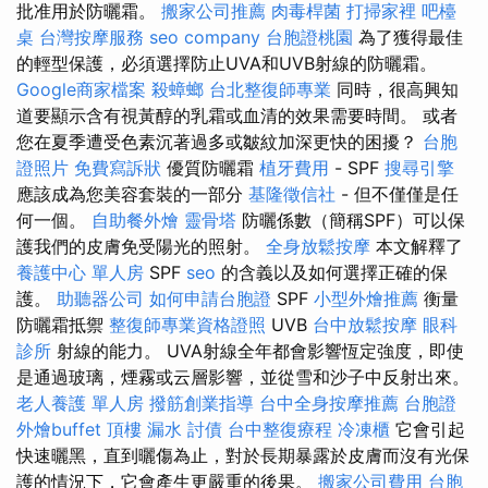
批准用於防曬霜。
搬家公司推薦
肉毒桿菌
打掃家裡
吧檯
桌
台灣按摩服務
seo company
台胞證桃園
為了獲得最佳
的輕型保護，必須選擇防止UVA和UVB射線的防曬霜。
Google商家檔案
殺蟑螂
台北整復師專業
同時，很高興知
道要顯示含有視黃醇的乳霜或血清的效果需要時間。 或者
您在夏季遭受色素沉著過多或皺紋加深更快的困擾？
台胞
證照片
免費寫訴狀
優質防曬霜
植牙費用
- SPF
搜尋引擎
應該成為您美容套裝的一部分
基隆徵信社
- 但不僅僅是任
何一個。
自助餐外燴
靈骨塔
防曬係數（簡稱SPF）可以保
護我們的皮膚免受陽光的照射。
全身放鬆按摩
本文解釋了
養護中心 單人房
SPF
seo
的含義以及如何選擇正確的保
護。
助聽器公司
如何申請台胞證
SPF
小型外燴推薦
衡量
防曬霜抵禦
整復師專業資格證照
UVB
台中放鬆按摩
眼科
診所
射線的能力。 UVA射線全年都會影響恆定強度，即使
是通過玻璃，煙霧或云層影響，並從雪和沙子中反射出來。
老人養護 單人房
撥筋創業指導
台中全身按摩推薦
台胞證
外燴buffet
頂樓 漏水
討債
台中整復療程
冷凍櫃
它會引起
快速曬黑，直到曬傷為止，對於長期暴露於皮膚而沒有光保
護的情況下，它會產生更嚴重的後果。
搬家公司費用
台胞