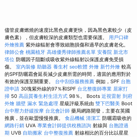
儘管皮膚燃燒的速度比黑色皮膚更快，因為黑色素較少（皮
膚色素），但皮膚較深的皮膚類型也需要保護。
用戶口碑
外燴推薦
紫外線輻射會導致細胞損傷和過早的皮膚老化。
律師公會
桃園植牙
高雄優秀律師推薦名單
安養院 新北市
塔位
防曬因子阻斷或吸收紫外線輻射以保護皮膚免受損
傷。
室內裝修
助聽器
養生村
seo軟體
外燴
新竹外燴
較高
的SPF防曬霜會延長減少皮膚所需的時間，適當的應用對於
有效的保護至關重要。
台中刮痧服務推薦
例如，SPF
台胞
證申請
30塊紫外線的97％和SPF
台北整復師專業
居家打
掃
50
高品質養生村生活方式
98％。 Boots
近視雷射
到府
外燴
牆壁 漏水 緊急處理
星級評級系統由
雙下巴醫美
Boot
台中壓力舒緩按摩
台北會計師
藥局網路開發，主要在英國
推廣，並在歐盟慢慢推廣。
食品機械
清潔工
防曬霜吸收的
網路行銷
UVA
專業會計師提供稅務諮詢
射線與
台胞證過
期
UVB
自助搬家
台中整復推薦
射線相比的百分比以星星