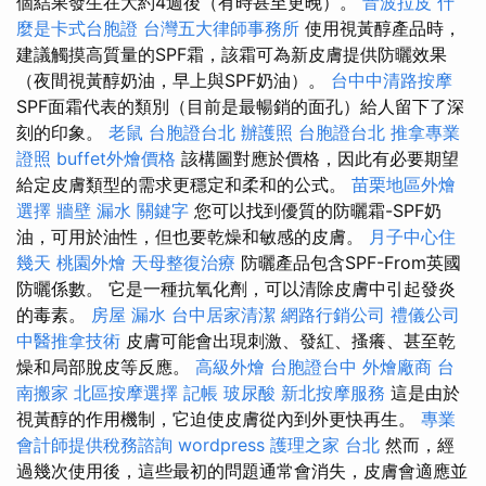
個結果發生在大約4週後（有時甚至更晚）。
音波拉皮
什
麼是卡式台胞證
台灣五大律師事務所
使用視黃醇產品時，
建議觸摸高質量的SPF霜，該霜可為新皮膚提供防曬效果
（夜間視黃醇奶油，早上與SPF奶油）。
台中中清路按摩
SPF面霜代表的類別（目前是最暢銷的面孔）給人留下了深
刻的印象。
老鼠
台胞證台北
辦護照
台胞證台北
推拿專業
證照
buffet外燴價格
該構圖對應於價格，因此有必要期望
給定皮膚類型的需求更穩定和柔和的公式。
苗栗地區外燴
選擇
牆壁 漏水
關鍵字
您可以找到優質的防曬霜-SPF奶
油，可用於油性，但也要乾燥和敏感的皮膚。
月子中心住
幾天
桃園外燴
天母整復治療
防曬產品包含SPF-From英國
防曬係數。 它是一種抗氧化劑，可以清除皮膚中引起發炎
的毒素。
房屋 漏水
台中居家清潔
網路行銷公司
禮儀公司
中醫推拿技術
皮膚可能會出現刺激、發紅、搔癢、甚至乾
燥和局部脫皮等反應。
高級外燴
台胞證台中
外燴廠商
台
南搬家
北區按摩選擇
記帳
玻尿酸
新北按摩服務
這是由於
視黃醇的作用機制，它迫使皮膚從內到外更快再生。
專業
會計師提供稅務諮詢
wordpress
護理之家 台北
然而，經
過幾次使用後，這些最初的問題通常會消失，皮膚會適應並