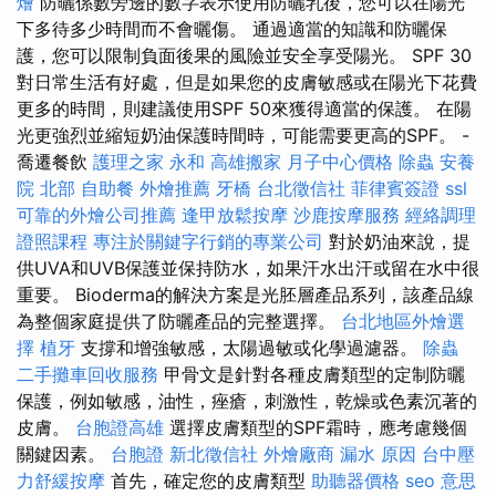
燴
防曬係數旁邊的數字表示使用防曬乳後，您可以在陽光
下多待多少時間而不會曬傷。 通過適當的知識和防曬保
護，您可以限制負面後果的風險並安全享受陽光。 SPF 30
對日常生活有好處，但是如果您的皮膚敏感或在陽光下花費
更多的時間，則建議使用SPF 50來獲得適當的保護。 在陽
光更強烈並縮短奶油保護時間時，可能需要更高的SPF。 -
喬遷餐飲
護理之家 永和
高雄搬家
月子中心價格
除蟲
安養
院 北部
自助餐
外燴推薦
牙橋
台北徵信社
菲律賓簽證
ssl
可靠的外燴公司推薦
逢甲放鬆按摩
沙鹿按摩服務
經絡調理
證照課程
專注於關鍵字行銷的專業公司
對於奶油來說，提
供UVA和UVB保護並保持防水，如果汗水出汗或留在水中很
重要。 Bioderma的解決方案是光胚層產品系列，該產品線
為整個家庭提供了防曬產品的完整選擇。
台北地區外燴選
擇
植牙
支撐和增強敏感，太陽過敏或化學過濾器。
除蟲
二手攤車回收服務
甲骨文是針對各種皮膚類型的定制防曬
保護，例如敏感，油性，痤瘡，刺激性，乾燥或色素沉著的
皮膚。
台胞證高雄
選擇皮膚類型的SPF霜時，應考慮幾個
關鍵因素。
台胞證
新北徵信社
外燴廠商
漏水 原因
台中壓
力舒緩按摩
首先，確定您的皮膚類型
助聽器價格
seo 意思