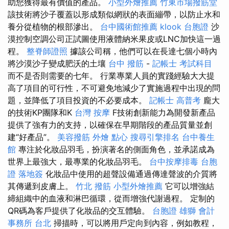
助您獲得最有價值的產品。
小型外燴推薦
竹東市場撥筋堂
該技術將沙子覆蓋以形成類似網狀的表面繃帶，以防止水和
養分從植物的根部滲出。
台中國術館推薦
klook 台胞證
沙
漠控制空調公司正試圖使用​​液體納米果皮或LNC加快這一過
程。
整脊師證照
據該公司稱，他們可以在長達七個小時內
將沙漠沙子變成肥沃的土壤
台中 撥筋
-
記帳士 考試科目
而不是否則需要的七年。 行業專業人員的實踐經驗大大提
高了項目的可行性，不可避免地減少了實施過程中出現的問
題，並降低了項目投資的不必要成本。
記帳士 高普考
龐大
的技術KP團隊和K
台灣 按摩
F技術創新能力為開發新產品
提供了強有力的支持，以確保在早期階段的產品質量並創
建“好產品”。
美容撥筋
外燴 點心
搜尋引擎排名
台中養生
館
專注於化妝品羽毛，扮演著名的側面角色，並承諾成為
世界上最強大，最專業的化妝品羽毛。
台中按摩排毒
台胞
證 落地簽
化妝品中使用的超聲設備通過傳達聲波的介質將
其傳遞到皮膚上。
竹北 撥筋
小型外燴推薦
它可以增強結
締組織中的血液和淋巴循環，從而增強代謝過程。 定制的
QR碼為客戶提供了化妝品的交互體驗。
台胞證 雄獅
會計
事務所 台北
掃描時，可以將用戶定向到內容，例如教程，