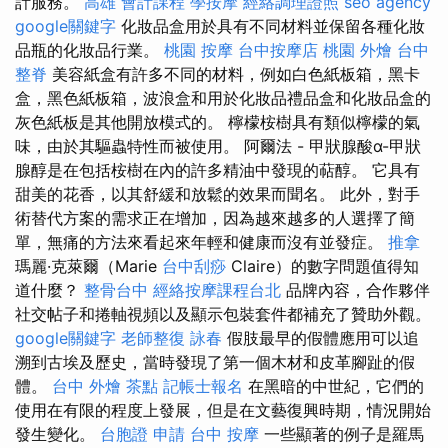
計服務。
高雄 會計課程
學按摩
經絡調理證照
seo agency
google關鍵字
化妝品盒用於具有不同材料並保留各種化妝
品瓶的化妝品行業。
桃園 按摩
台中按摩店
桃園 外燴
台中
整脊
美容紙盒有許多不同的材料，例如白色紙板箱，黑卡
盒，黑色紙板箱，波浪盒和用於化妝品禮品盒和化妝品盒的
灰色紙板是其他開放模式的。 檸檬桉樹具有類似檸檬的氣
味，由於其驅蟲特性而被使用。 阿爾法 - 甲狀腺酸α-甲狀
腺醇是在包括桉樹在內的許多精油中發現的萜醇。 它具有
甜美的花香，以其舒緩和放鬆的效果而聞名。 此外，對手
術替代方案的需求正在增加，因為越來越多的人選擇了簡
單，無痛的方法來看起來年輕和健康而沒有並發症。
推拿
瑪麗·克萊爾（Marie
台中刮痧
Claire）的數字問題值得知
道什麼？
整骨台中
經絡按摩課程台北
品牌內容，合作夥伴
社交帖子和捲軸視頻以及顯示包裝套件都補充了贊助外觀。
google關鍵字
老師整復 詠春
假肢最早的假體應用可以追
溯到古埃及歷史，當時發現了第一個木材和皮革腳趾的假
體。
台中 外燴 茶點
記帳士報名
在黑暗的中世紀，它們的
使用在有限的程度上發展，但是在文藝復興時期，情況開始
發生變化。
台胞證 申請
台中 按摩
一些顯著的例子是羅馬