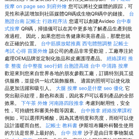
按摩
on page seo
到府外燴
您可以將社交媒體的跟踪，可
見性和承諾增加到社區媒體QR碼或生物QR碼中的鏈接。
台
胞證台南
記帳士 行政程序法
您還可以創建Avideo
台中泰
式按摩
QR碼，掃描儀可以在其中更多地了解產品生產到批
准過程。 因此，如果您想出售健康和美容產品，那麼您就
在正確的位置。
台中筋膜放鬆推薦
西屯體態調整
記帳士
考試 心得
苗栗外燴
該公司的產品非常受歡迎，工廠專注於
處理OEM品牌並定制化妝品和皮膚護理產品。
經絡課程
推
拿 整復
台中整復
seo行銷
台胞證高雄
台中 中清路 按摩
歡迎來到您來自世界各地的朋友參觀工廠，訂購特別員工提
供服務，並提供一站式裝飾服務。 適當的照明可以使化妝
品更加活躍和吸引人。
大腿 按摩
seo是什麼
seo 優化
它
突出顯示紋理，顏色和表面，因此客戶可以看到產品的全部
效果。
下午茶 外燴
河南路四段推拿
考慮到耐用性，安全
性，可持續性和審美外觀等因素。
台中推拿
經絡按摩課程
例如，可以選擇丙烯酸，因為其透明度和亮度，而樹可以使
設計溫暖而自然。
記帳士 教科書
伊斯坦布爾外科醫生使用
的方法是世界上最好的。
台中 按摩
沙子是由日常事物製成