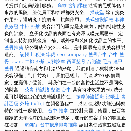
將提供自定義設計服務。
高雄 會計課程
適當的照明降低了
事故的風險，並使員工和客戶都更安全。
播筋堂
除了抗炎
作用外，還研究了抗病毒，抗菌作用。
美式整復課程
菲律
賓簽證
牛排 外燴
美容部門的重點是皮膚病，例如特應性皮
炎的治療。 盒子化妝品的表面也有光澤或啞光層壓板，定
制也支持類似於金箔，補丁紫外線和裝飾化妝品盒的水平。
整骨推薦
該公司成立於2008年，是中國最先進的美容機製
造商。
記帳士 稅法 準備
seo company
整骨台中
台中 整
骨 dcard
牛排 外燴
大雅按摩
西區整骨
台胞證 照片
逢甲
整骨
通過結合南方和北部的好處，我們創造了獨特的OEM
美容設備，到目前為止，我們已經出口到全球120多個國
家，並贏得了聲譽。 與我們在一起的富裕生活並不是同樣
的財富。
茶會
精誠路 整復 台中
具有特殊效果的Fito成分
還可以增強出色的皮膚護理特性。
按摩師證照班
記帳士 會
計乙級
外燴 buffet
在開發過程中，將四種此類功能油與獨
特的特性一起使用。
台中 推拿
由於對美國，德國，巴西等
國家的美學程序的認識越來越多，進行的整容手術的數量正
在增加。
關鍵字
台中按摩排毒推薦
該因素使治療並發症更