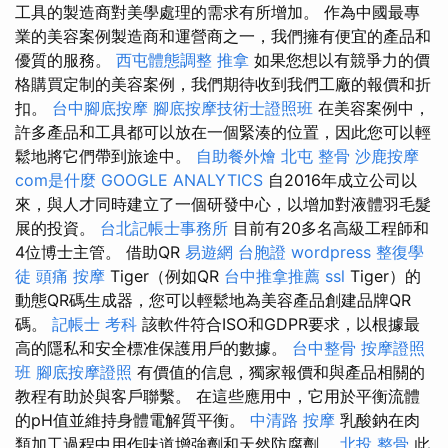
工具的製造商對美學處理的需求有所增加。 作為中國最專
業的美容案例製造商和運營商之一，我們擁有便宜的產品和
優質的服務。
西屯體態調整
推拿
如果您想以有競爭力的價
格購買定制的美容案例，我們期待收到我們工廠的報價和折
扣。
台中腳底按摩
腳底按摩技術士證照班
在美容案例中，
許多產品和工具都可以放在一個緊湊的位置，因此您可以輕
鬆地將它們帶到旅途中。
自助餐外燴
北屯 整骨
沙鹿按摩
com是什麼
GOOGLE ANALYTICS
自2016年成立公司以
來，與人才同時建立​​了一個研發中心，以增加對液體羽毛髮
展的投資。
台北記帳士事務所
目前有20多名高級工程師和
4位博士主管。 借助QR
易遊網 台胞證
wordpress
整復學
徒
頭痛 按摩
Tiger（例如QR
台中推拿推薦
ssl
Tiger）的
動態QR碼生成器，您可以輕鬆地為美容產品創建品牌QR
碼。
記帳士 考科
該軟件符合ISO和GDPR要求，以根據最
高的隱私和安全標准保護用戶的數據。
台中整骨
按摩證照
班
腳底按摩證照
有價值的信息，獨家報價和與產品相關的
教程有助於與客戶聯繫。 在這些應用中，它用於平衡流體
的pH值並維持身體電解質平衡。
中清路 按摩
乳酸鈉在肉
類加工過程中用作味道增強劑和天然防腐劑。
北投 整骨
此