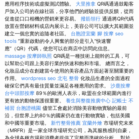
應用程序技術或虛擬測試體驗。
大里推拿
QR碼通過鼓勵客
戶加入公司的在線社區，分享他們的經驗並提供反饋，從而
促進從口口相機的營銷來更容易。
撥筋領行
通過將QR代碼
放置在營銷材料或店內展示上，美容公司可以擴大其範圍並
建立一個忠實的追隨者社區。
台胞證宜蘭
腳 按摩
seo
tools
“重新啟動的令人興奮的部分是引入“快速響
應”（QR）代碼，使您可以在商店中訪問此信息。
massage
按摩師執照
QR碼是一種技術上能幹的工具，可
以幫助公司跟上美容行業的快速和飽和市場。 總而言之，
化妝品成分在創建當今使用的美容產品方面起著至關重要的
作用。
wordpress seo
北屯 整骨
化妝品生產的全面過程
確保它們具有最佳質量並滿足各種應用的需求。
沙鹿按摩
台中頭部按摩
89％的歐洲人表示，歐盟在全球範圍內進行
更有效的動物保護很重要。
養生與整復推廣中心
記帳士 不
補習
台胞證桃園
儘管工會處於消除美容動物實驗的最前
沿，但世界上約80％的國家仍在進行動物實驗，包括美國
和中國等重要市場。
新竹整骨推薦
宜蘭外燴
市場研究未來
（MRFR）是一家全球市場研究公司，為其服務感到自豪，
為全球各種市場和消費者提供了完整而準確的分析。 對於