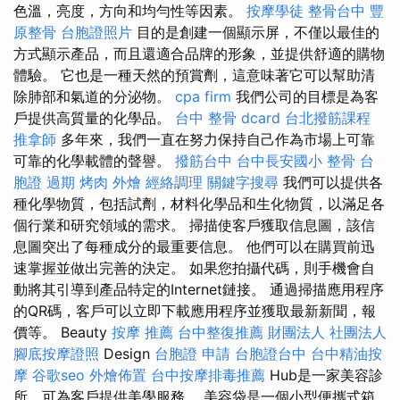
色溫，亮度，方向和均勻性等因素。
按摩學徒
整骨台中
豐
原整骨
台胞證照片
目的是創建一個顯示屏，不僅以最佳的
方式顯示產品，而且還適合品牌的形象，並提供舒適的購物
體驗。 它也是一種天然的預賞劑，這意味著它可以幫助清
除肺部和氣道的分泌物。
cpa firm
我們公司的目標是為客
戶提供高質量的化學品。
台中 整骨 dcard
台北撥筋課程
推拿師
多年來，我們一直在努力保持自己作為市場上可靠
可靠的化學載體的聲譽。
撥筋台中
台中長安國小 整骨
台
胞證 過期
烤肉 外燴
經絡調理
關鍵字搜尋
我們可以提供各
種化學物質，包括試劑，材料化學品和生化物質，以滿足各
個行業和研究領域的需求。 掃描使客戶獲取信息圖，該信
息圖突出了每種成分的最重要信息。 他們可以在購買前迅
速掌握並做出完善的決定。 如果您拍攝代碼，則手機會自
動將其引導到產品特定的Internet鏈接。 通過掃描應用程序
的QR碼，客戶可以立即下載應用程序並獲取最新新聞，報
價等。 Beauty
按摩 推薦
台中整復推薦
財團法人 社團法人
腳底按摩證照
Design
台胞證 申請
台胞證台中
台中精油按
摩
谷歌seo
外燴佈置
台中按摩排毒推薦
Hub是一家美容診
所，可為客戶提供美學服務。 美容袋是一個小型便攜式箱