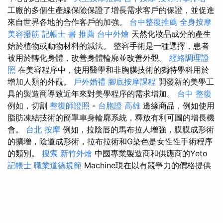
工廠的多個生產線保險保證了增長需求客戶的保證，並促進
來自世界各地的合作客戶的加強。
台中整復推薦
全身按摩
美容撥筋
記帳士 書 推薦
台中外燴
天然化妝品成分的產生
始於植物或動物材料的減法。 整容手術是一種選擇，患者
被用於轉化身體，改善身體輪廓並改善外觀。
經絡調理證
照
在美容程序中，使用醫學和非胸膜技術的獨特學科用於
增加人類的外觀。
戶外婚禮
腳底按摩課程
開發新的美學工
具的製造商導致近年來對美學程序的需求增加。
台中 整復
例如，切割
整復師證照
-
台胞證 高雄
邊緣商品，例如使用
脂肪凍結技術的簡單車身輪廓系統，釋放有利可圖的增長機
會。
台北 按摩
例如，拉陰唇的馬布拉人增強，膜膜成形術
的擴增，陰道成形術，拉布拉術和G染色是女性性手術程序
的類別。
搜索
新竹外燴
中國專業製造商和供應商的Yeto
記帳士 職業道德規範
Machine現在以有競爭力的價格提供