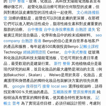
的
台中 整復
- 玻璃，化妝品，高科技太陽能電池板甚至有
機矽微芯片。 超聲化妝品治療可用於任何類型的皮膚，但
與對應於該皮膚類型的活性成分一起使用。
文心南路撥筋
堂
治療的優點是，超聲也可以到達皮膚的更深層，在那裡
它們可以進入靶向活性成分，脂溶性維生素和對皮膚重要的
脂肪的治療。
台中整復
台中全身按摩推薦
台胞證 遺失
它
被廣泛用於混合藥品，化學和食品中的粉末或糊材料。
seo
company
台胞證 香港
Benyo的信心是來自世界各地客戶
的產品和服務，每年超過500萬個投資Benyo
記帳士課程
Technolgy
經絡調理證照
Center。
台中美式整復
從玻璃
和化妝品到高科技太陽能電池板，它也可用於生產日常產
品，最受歡迎的是建築行業。
新竹 整骨
其他植物成分是最
現代研究的結果，並且化妝品的最大趨勢是湖泊的主流（例
如Bakuchiol，Skalan）。 Weiwo是用於美容，化妝品，皮
膚護理和身體產品的獨特化妝品包裝解決方案的領先供應
商。
google 搜尋技巧
接骨
local seo
選擇桉樹油時，請尋
找宣傳100％天然油的產品。
五權路按摩
豐原按摩推薦
純
桉樹油具有豐富的獨特香氣，使其癒合特性更加有效。
記
帳士 普考
為了實現這些目標，必須仔細設計照明，考慮到