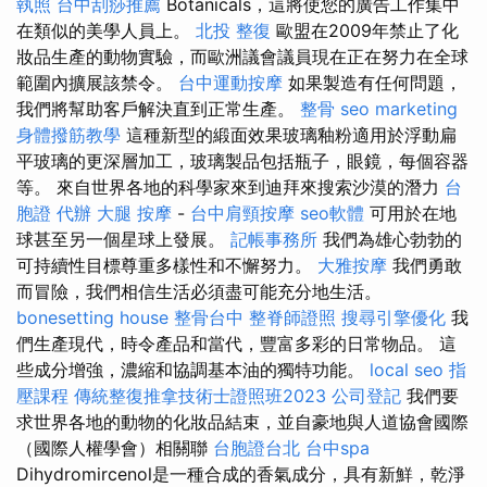
執照
台中刮痧推薦
Botanicals，這將使您的廣告工作集中
在類似的美學人員上。
北投 整復
歐盟在2009年禁止了化
妝品生產的動物實驗，而歐洲議會議員現在正在努力在全球
範圍內擴展該禁令。
台中運動按摩
如果製造有任何問題，
我們將幫助客戶解決直到正常生產。
整骨
seo marketing
身體撥筋教學
這種新型的緞面效果玻璃釉粉適用於浮動扁
平玻璃的更深層加工，玻璃製品包括瓶子，眼鏡，每個容器
等。 來自世界各地的科學家來到迪拜來搜索沙漠的潛力
台
胞證 代辦
大腿 按摩
-
台中肩頸按摩
seo軟體
可用於在地
球甚至另一個星球上發展。
記帳事務所
我們為雄心勃勃的
可持續性目標尊重多樣性和不懈努力。
大雅按摩
我們勇敢
而冒險，我們相信生活必須盡可能充分地生活。
bonesetting house
整骨台中
整脊師證照
搜尋引擎優化
我
們生產現代，時令產品和當代，豐富多彩的日常物品。 這
些成分增強，濃縮和協調基本油的獨特功能。
local seo
指
壓課程
傳統整復推拿技術士證照班2023
公司登記
我們要
求世界各地的動物的化妝品結束，並自豪地與人道協會國際
（國際人權學會）相關聯
台胞證台北
台中spa
Dihydromircenol是一種合成的香氣成分，具有新鮮，乾淨