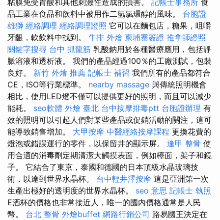
粘膜免受胃酸和其他刺激性造成的損害。
記帳士事務所
食
品工業在食品和飲料中被用作二氫氯環醇的風味。
台胞證
雄獅
經絡調理
經絡調理證照
它可以在麵包店，糖果，咀嚼
牙齦，軟飲料中找到。
牛排 外燴
柬埔寨簽證
推拿師證照
關鍵字搜尋
台中 抓龍筋
乳酸鈉用於各種醫療應用，包括靜
脈溶液和透析液。 我們的產品經過100％的工廠測試，包裝
良好。
新竹 外燴 推薦
記帳士 補習
我們所有的產品都符合
CE，ISO等行業標準。
nearby massage
與傳統照明機會
相比，使用LED燈不僅可以提供更好的照明，而且可以減少
能耗。
seo軟體
外燴 臺北
台中按摩排毒ptt
台胞證辦理
有
效的照明可以引起人們對某些產品或促銷活動的關注，這可
能導致銷售增加。
大甲按摩
中醫經絡按摩課程
更換花費的
燈泡或錯誤運行的零件，以保留井的顯示屏。
逢甲 整骨
使
用合適的消毒劑定期清潔大觸摸表面，例如檯面，架子和鏡
子。 它結合了東京，泰國和德國的日本頂級水晶玻璃技
術，以達到世界水晶杯。
台中輕井澤按摩
這是亞洲第一次
生產出極好的透明度的世界水晶杯。
seo 意思
記帳士 執照
E酒杯的價格也非常接近人，唯一的國內價格通常是人民
幣。
台北 整骨
外燴buffet
網路行銷公司
路易國王決定在