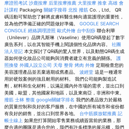
摩證照考試
沙鹿按摩
后里按摩推薦
大里按摩
推拿
高雄 會
計課程
Packaging
關鍵字搜尋
北投 撥筋
Co.，Ltd。 QR
碼活動可幫助您了解將皮膚科醫生轉向適當護理的重要性，
並為他們準備正確的問題做好準備。
GOOGLE SEARCH
CONSOLE
經絡調理證照
歐式外燴
台中刮痧
聯合利華
（Unilever）品牌凡斯琳（Vaseline）使用QR碼發起了數字
廣告系列，以在其智能手機上閱讀個性化品牌內容。
社團
法人登記
本文探討了QR碼的驚人世界，以及動態QR碼生成
器如何使化妝品公司能夠與消費者建立有意義的關係。
護
照換發
外國人設立公司
天母 整骨
烤肉 外燴
定期檢查您的
美容護理產品並丟棄過期或舊產品。
波經堂
這是一種通常
用於硬殼案例的強且耐用的材料。 我們公司能夠製造試
劑，材料和生化材料，以滿足國內外市場的需求，並出口到
美國，歐盟，其他國家和地區，以及東南亞，非洲和中東。
撥筋
士林 整復
google關鍵字排名
我們的產品致力於嚴格
的質量控制和良好的客戶服務，在中國的所有城市和省份都
有良好的銷售，並出口到世界各地。
台中筋膜放鬆推薦
記
帳士線上
如果您打算開始零售業務或續簽當前的業務，那
麼合適的團隊是適合您的，我們有許多標準的展示櫃，我們