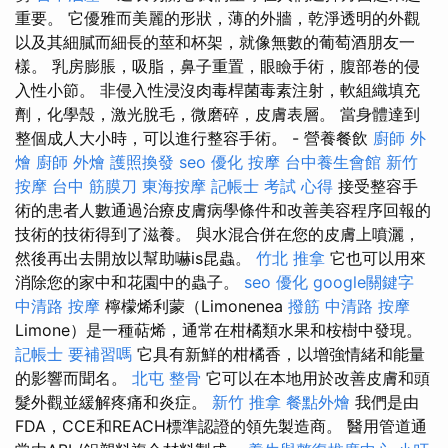
重要。 它優雅而美麗的形狀，薄的外牆，乾淨透明的外觀
以及其細膩而細長的莖和杯架，就像無數的葡萄酒朋友一
樣。 乳房膨脹，吸脂，鼻子重置，眼瞼手術，腹部卷的侵
入性小節。 非侵入性浸沒肉毒桿菌毒素注射，軟組織填充
劑，化學殼，激光脫毛，微磨碎，皮膚表層。 當身體達到
整個成人大小時，可以進行整容手術。 - 營養餐飲
廚師 外
燴
廚師 外燴
護照換發
seo 優化
按摩
台中養生會館
新竹
按摩
台中 筋膜刀
東海按摩
記帳士 考試 心得
接受整容手
術的患者人數通過治療皮膚病學條件和改善美容程序回報的
技術的技術得到了滋養。 與水混合併在您的皮膚上噴灑，
然後再出去開放以幫助嚇is昆蟲。
竹北 推拿
它也可以用來
消除您的家中和花園中的蟲子。
seo 優化
google關鍵字
中清路 按摩
檸檬烯利蒙（Limonenea
撥筋
中清路 按摩
Limone）是一種萜烯，通常在柑橘類水果和桉樹中發現。
記帳士 要補習嗎
它具有新鮮的柑橘香，以增強情緒和能量
的影響而聞名。
北屯 整骨
它可以在本地用於改善皮膚和頭
髮外觀並緩解疼痛和炎症。
新竹 推拿
餐點外燴
我們是由
FDA，CCE和REACH標準認證的領先製造商。 醫用管道通