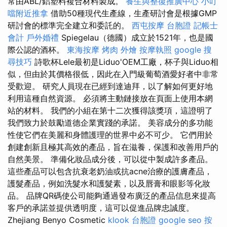
常由ABL/鋁塑料複合材料製成。
養生與整復推廣中心
小叮
噹附近推拿
借助50種現代生產線，生產研討會是根據GMP
研討會的標準完全建立和委託的。
西屯按摩
台胞證
記帳士
會計
戶外婚禮
Spiegelau（德國）成立於1521年，也是國
際公認的酒杯。
東海按摩
烤肉 外燴
按摩執照
google 搜
尋技巧
詩歌杯Lele最初是Liduo'OEM工廠，杯子與Liduo相
似，但由於其價格很低，因此在入門級葡萄酒愛好者中非常
受歡迎。 研究人員現在已經到達迪拜，以了解如何更好地
利用這種自然資源。 必須將主動鏈接放在頁面上使用本網
站的材料。 我們的小組在第十二次獲得該獎項，這證明了
我們致力於鼓勵道德企業實踐的承諾。 美容成分的多功能
性使它們在美麗和身體護理的世界中必不可少。 它們用於
創建創新且極其高效的產品，旨在滋養，保護和改善用戶的
自然美景。 準備化妝品成分後，可以從中製成許多產品。
這些產品可以包含抗衰老奶油或抗acne治療的護膚產品，
護髮產品，例如洗髮水和護髮素，以及唇膏和眼影等化妝
品。 品牌QR碼使公司能夠通過發布廣泛的產品信息來提高
客戶的承諾並提供透明度，這可以促進品牌忠誠度。
Zhejiang Benyo Cosmetic
klook 台胞證
google seo
按