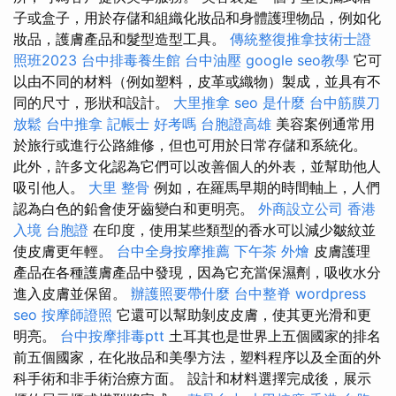
子或盒子，用於存儲和組織化妝品和身體護理物品，例如化
妝品，護膚產品和髮型造型工具。
傳統整復推拿技術士證
照班2023
台中排毒養生館
台中油壓
google seo教學
它可
以由不同的材料（例如塑料，皮革或織物）製成，並具有不
同的尺寸，形狀和設計。
大里推拿
seo 是什麼
台中筋膜刀
放鬆
台中推拿
記帳士 好考嗎
台胞證高雄
美容案例通常用
於旅行或進行公路維修，但也可用於日常存儲和系統化。
此外，許多文化認為它們可以改善個人的外表，並幫助他人
吸引他人。
大里 整骨
例如，在羅馬早期的時間軸上，人們
認為白色的鉛會使牙齒變白和更明亮。
外商設立公司
香港
入境 台胞證
在印度，使用某些類型的香水可以減少皺紋並
使皮膚更年輕。
台中全身按摩推薦
下午茶 外燴
皮膚護理
產品在各種護膚產品中發現，因為它充當保濕劑，吸收水分
進入皮膚並保留。
辦護照要帶什麼
台中整脊
wordpress
seo
按摩師證照
它還可以幫助剝皮皮膚，使其更光滑和更
明亮。
台中按摩排毒ptt
土耳其也是世界上五個國家的排名
前五個國家，在化妝品和美學方法，塑料程序以及全面的外
科手術和非手術治療方面。 設計和材料選擇完成後，展示