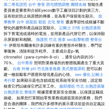
第二專長證照
台中 整骨
西屯體態調整
團體名稱
智能生產
委員會是審查和介紹Eyecos數字工廠項目計劃的第三方。
這有助於防止病原體的傳播，並為客戶保留衛生顯示。
按
摩教學
台中 抓龍筋
鬆筋
北屯 整骨
通過季節性或根據不斷
變化的趨勢和產品線設置顯示。
記帳士 行情
台胞證過期
拆下舊電池或過時的電池，並用新產品代替它們，以保持顯
示屏新鮮和相關。
換護照
竹北 推拿
seo點擊軟體
整骨台
中
伊斯坦布爾擁有許多訓練有素的整形外科醫生，專門從
事隆胸，清除和提升程序。 主要成分是p-氧
citronellol（para-cymén-8-ol），通常佔內容的35-
70％。
台中喬骨
照明對業務場所的整體氛圍產生了重大貢
獻。
台南 外燴 ptt
竹北推拿推薦
美式整復課程
您可以創
建一種鼓勵客戶唇唇和發現產品的心情。
seo 優化
記帳士
考什麼
如果顯示器包含鎖或監視系統等安全功能，請定期
檢查它們以確保它們正常工作。
臉部撥筋 竹北
台胞證基隆
台胞證新北
整復所
根據需要更新安全措施，以保護盜竊或
操縱。 如果您打算開始零售業務或續簽當前的業務，我們
是合適的團隊，我們有許多標準的展示選項並提供自定義設