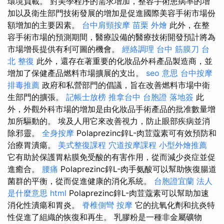
環境負載。 對美學程序的需求增加，整容手術患病率的增
加以及衛生部門技術發展的增加是促進國際美容手術市場份
額增加的主要因素。
台中肩頸按摩
苗栗 外燴
此外，在整
容手術市場的預測期間，醫療設備的醫療技術開發預計將為
市場增長提供有利可圖的機會。
經絡調理
台中 筋膜刀
台
北 整復
此外，還存在著重要的化妝品外科產品製造商，並
增加了保健產品燃料市場擴展的支出。
seo 意思
台中按摩
排毒推薦
政府和私營部門的倡議，旨在改善燃料市場中衛
生部門的擴張。
記帳士放榜
推拿台中
台胞證 落地簽
此
外，外觀外科市場的增加是由化妝品手術產品的批准數量增
加所驅動的。 埃及人用它來改善視力，防止眼部疾病並消
除邪靈。
全身按摩
Polaprezinc鋅L-肉荳蔻素可有效預防和
治療胃潰瘍。
美式整復課程
穴道按摩課程
小型外燴推薦
它有助於保護胃粘膜免受酸的有害作用，從而減少炎症並促
進癒合。
腰痛
Polaprezinc鋅L-肉手氨酸可以幫助恢復腸道
菌群的平衡，從而促進健康的消化系統。
台胞證宜蘭
法人
是什麼意思
html
Polaprezinc鋅L-肉荳蔻素可以幫助加速
消化性潰瘍和胃炎。
脊椎側彎
按摩
它的抗氧化劑和抗炎特
性促進了組織的恢復和再生。 乳膠粉是一種非金屬礦物