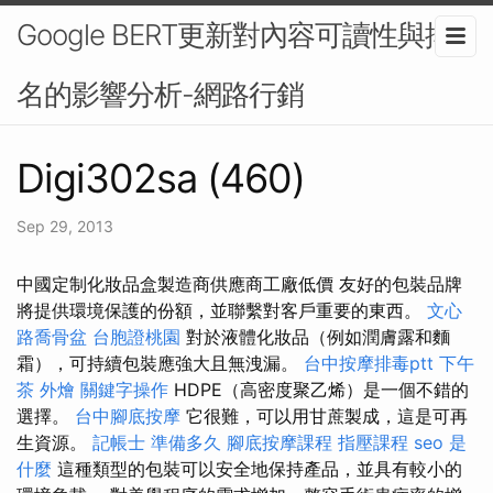
Google BERT更新對內容可讀性與排
名的影響分析-網路行銷
Digi302sa (460)
Sep 29, 2013
中國定制化妝品盒製造商供應商工廠低價 友好的包裝品牌
將提供環境保護的份額，並聯繫對客戶重要的東西。
文心
路喬骨盆
台胞證桃園
對於液體化妝品（例如潤膚露和麵
霜），可持續包裝應強大且無洩漏。
台中按摩排毒ptt
下午
茶 外燴
關鍵字操作
HDPE（高密度聚乙烯）是一個不錯的
選擇。
台中腳底按摩
它很難，可以用甘蔗製成，這是可再
生資源。
記帳士 準備多久
腳底按摩課程
指壓課程
seo 是
什麼
這種類型的包裝可以安全地保持產品，並具有較小的