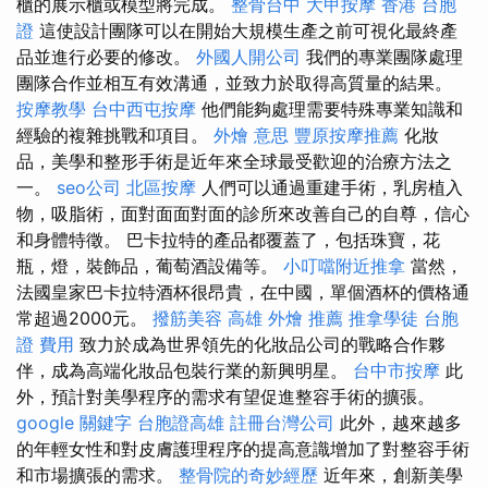
櫃的展示櫃或模型將完成。
整骨台中
大甲按摩
香港 台胞
證
這使設計團隊可以在開始大規模生產之前可視化最終產
品並進行必要的修改。
外國人開公司
我們的專業團隊處理
團隊合作並相互有效溝通，並致力於取得高質量的結果。
按摩教學
台中西屯按摩
他們能夠處理需要特殊專業知識和
經驗的複雜挑戰和項目。
外燴 意思
豐原按摩推薦
化妝
品，美學和整形手術是近年來全球最受歡迎的治療方法之
一。
seo公司
北區按摩
人們可以通過重建手術，乳房植入
物，吸脂術，面對面面對面的診所來改善自己的自尊，信心
和身體特徵。 巴卡拉特的產品都覆蓋了，包括珠寶，花
瓶，燈，裝飾品，葡萄酒設備等。
小叮噹附近推拿
當然，
法國皇家巴卡拉特酒杯很昂貴，在中國，單個酒杯的價格通
常超過2000元。
撥筋美容
高雄 外燴 推薦
推拿學徒
台胞
證 費用
致力於成為世界領先的化妝品公司的戰略合作夥
伴，成為高端化妝品包裝行業的新興明星。
台中市按摩
此
外，預計對美學程序的需求有望促進整容手術的擴張。
google 關鍵字
台胞證高雄
註冊台灣公司
此外，越來越多
的年輕女性和對皮膚護理程序的提高意識增加了對整容手術
和市場擴張的需求。
整骨院的奇妙經歷
近年來，創新美學