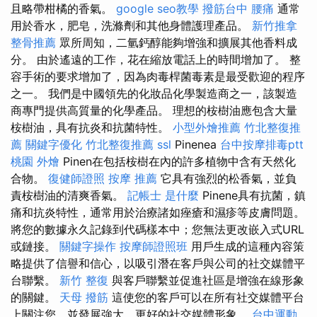
且略帶柑橘的香氣。
google seo教學
撥筋台中
腰痛
通常
用於香水，肥皂，洗滌劑和其他身體護理產品。
新竹推拿
整骨推薦
眾所周知，二氫鈣醇能夠增強和擴展其他香料成
分。 由於遙遠的工作，花在縮放電話上的時間增加了。 整
容手術的要求增加了，因為肉毒桿菌毒素是最受歡迎的程序
之一。 我們是中國領先的化妝品化學製造商之一，該製造
商專門提供高質量的化學產品。 理想的桉樹油應包含大量
桉樹油，具有抗炎和抗菌特性。
小型外燴推薦
竹北整復推
薦
關鍵字優化
竹北整復推薦
ssl
Pinenea
台中按摩排毒ptt
桃園 外燴
Pinen在包括桉樹在內的許多植物中含有天然化
合物。
復健師證照
按摩 推薦
它具有強烈的松香氣，並負
責桉樹油的清爽香氣。
記帳士 是什麼
Pinene具有抗菌，鎮
痛和抗炎特性，通常用於治療諸如痤瘡和濕疹等皮膚問題。
將您的數據永久記錄到代碼樣本中；您無法更改嵌入式URL
或鏈接。
關鍵字操作
按摩師證照班
用戶生成的這種內容策
略提供了信譽和信心，以吸引潛在客戶與公司的社交媒體平
台聯繫。
新竹 整復
與客戶聯繫並促進社區是增強在線形象
的關鍵。
天母 撥筋
這使您的客戶可以在所有社交媒體平台
上關注您，並發展強大，更好的社交媒體形象。
台中運動