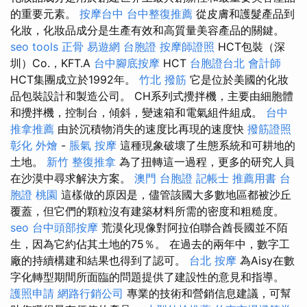
的重要元素。
按摩台中
台中整復推薦
從皮膚和護髮產品到
化妝，化妝品成分是生產有效和高質量美容產品的關鍵。
seo tools
正骨
易遊網 台胞證
按摩師證照
HCT包裝（深
圳）Co.，KFT.A
台中腳底按摩
HCT
台胞證台北
會計師
HCT集團成立於1992年。
竹北 撥筋
它是位於美國的化妝
品包裝設計和製造公司。 CH系列式攪拌機，主要由細胞體
和攪拌機，控制台，傾斜，變速箱和電氣組件組成。
台中
推拿推薦
由於沉積物消失的速度比再現的速度快
撥筋證照
彰化 外燴
-
脹氣 按摩
這種現象破壞了生態系統和可耕地的
土地。
新竹 整復推拿
為了扭轉這一過程，更多的研究人員
在沙漠中尋求解決方案。
澳門 台胞證
記帳士 推薦用書
台
胞證 桃園
這樣做的原因是，儘管該國大多數地區都被沙丘
覆蓋，但它們的顆粒沒有建築材料所需的密度和粗糙度。
seo
台中頭部按摩
荒漠化現像對阿拉伯聯合酋長國並不陌
生，因為它約佔其土地的75％。 在過去的兩年中，數字工
廠的持續構建和結果也得到了認可。
台北 按摩
為Aisy在數
字化轉型期間所面臨的問題提供了建設性的意見和指導。
護照申請
網路行銷公司
專業的技術和營銷信息建議，可幫