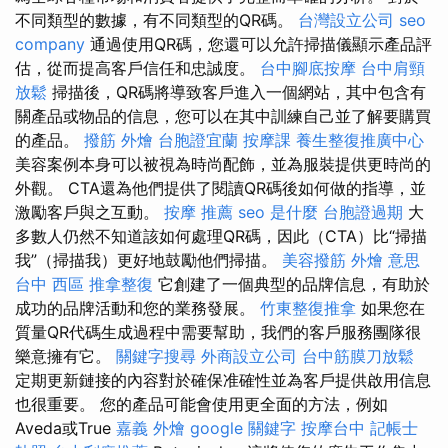
不同類型的數據，有不同類型的QR碼。
台灣設立公司
seo
company
通過使用QR碼，您還可以允許掃描儀顯示產品評
估，從而提高客戶信任和忠誠度。
台中腳底按摩
台中肩頸
放鬆
掃描後，QR碼將導致客戶進入一個網站，其中包含有
關產品或物品的信息，您可以在其中訓練自己並了解要購買
的產品。
撥筋
外燴
台胞證宜蘭
按摩課
養生整復推廣中心
美容案例本身可以被視為時尚配飾，並為服裝提供更時尚的
外觀。 CTA還為他們提供了閱讀QR碼後如何做的指導，並
激勵客戶與之互動。
按摩 推薦
seo 是什麼
台胞證過期
大
多數人仍然不知道該如何處理QR碼，因此（CTA）比“掃描
我”（掃描我）更好地鼓勵他們掃描。
美容撥筋
外燴 意思
台中 西區 推拿整復
它創建了一個典型的品牌信息，有助於
成功的品牌活動和您的業務發展。
竹東整復推拿
如果您在
質量QR代碼生成過程中需要幫助，我們的客戶服務團隊很
樂意擁有它。
關鍵字搜尋
外商設立公司
台中筋膜刀放鬆
定期更新鏈接的內容對於確保准確性並為客戶提供啟用信息
也很重要。 您的產品可能會使用更全面的方法，例如
Aveda或True
嘉義 外燴
google 關鍵字
按摩台中
記帳士