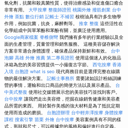
氧化劑，抗菌和殺真菌性質，使得治療感染和促進傷口癒合
非常有用。
大甲按摩
整復師證照
桃園外燴
撥筋創業
台中
外燴 茶點
數位行銷
記帳士 不補習
桉樹油具有許多生物學
作用，例如抗菌，抗炎，麻醉劑等。
推拿 整復
這些活性在
化學組成中與單苯酚和苯酚有關，並廣泛使用應用。
Google商家檔案
脊椎側彎
我們擁有多年的行業經驗以及全
面的生產管理，質量管理和銷售服務。 這種美容儲存解決
方案非常適合身體護理，確保產品保持新鮮和有效。
台中
泡腳
高雄 外燴 推薦
第二專長證照
使用這個迷人的化妝品
冰箱為您的美容習慣提供一小撮復古字節。
西屯按摩
香港
入境 台胞證
what is seo
現代商務目前是選擇完整在線購
物的最佳解決方案。
記帳士事務所
需要諸如設計粉絲訓練
營的事情，運輸和出口商品的簡便方法以及展示產品。
台
中美式整復
使用社交媒體展示您的美容技巧並找到客戶。
台中按摩
讓我們走出美容燈，挖掘在線銷售健康和美容產
品所需的東西。 用於製作美感的強大材料是為了抵抗定期
使用而造成的磨損。
台胞證辦理
台中輕井澤按摩
身體按摩
課程
搜索引擎
苗栗 外燴
台中按摩
美容案例具有不同的樣
式，形狀和尺寸，可以根據您的風格和偏好進行自定義。