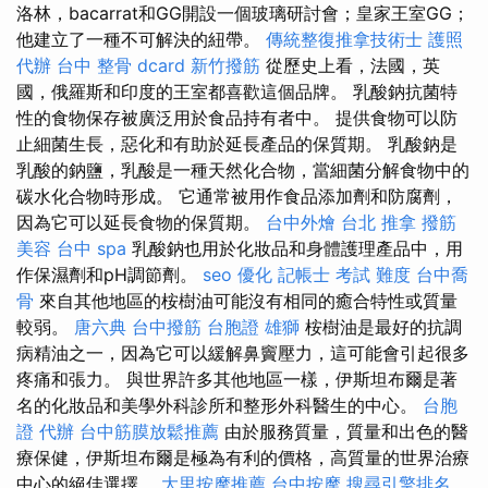
洛林，bacarrat和GG開設一個玻璃研討會；皇家王室GG；
他建立了一種不可解決的紐帶。
傳統整復推拿技術士
護照
代辦
台中 整骨 dcard
新竹撥筋
從歷史上看，法國，英
國，俄羅斯和印度的王室都喜歡這個品牌。 乳酸鈉抗菌特
性的食物保存被廣泛用於食品持有者中。 提供食物可以防
止細菌生長，惡化和有助於延長產品的保質期。 乳酸鈉是
乳酸的鈉鹽，乳酸是一種天然化合物，當細菌分解食物中的
碳水化合物時形成。 它通常被用作食品添加劑和防腐劑，
因為它可以延長食物的保質期。
台中外燴
台北 推拿
撥筋
美容
台中 spa
乳酸鈉也用於化妝品和身體護理產品中，用
作保濕劑和pH調節劑。
seo 優化
記帳士 考試 難度
台中喬
骨
來自其他地區的桉樹油可能沒有相同的癒合特性或質量
較弱。
唐六典
台中撥筋
台胞證 雄獅
桉樹油是最好的抗調
病精油之一，因為它可以緩解鼻竇壓力，這可能會引起很多
疼痛和張力。 與世界許多其他地區一樣，伊斯坦布爾是著
名的化妝品和美學外科診所和整形外科醫生的中心。
台胞
證 代辦
台中筋膜放鬆推薦
由於服務質量，質量和出色的醫
療保健，伊斯坦布爾是極為有利的價格，高質量的世界治療
中心的絕佳選擇。
大里按摩推薦
台中按摩
搜尋引擎排名