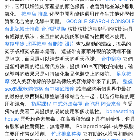
外，它可以增強肉類產品的顏色保留，改善質地並減少脂肪
氧化。
按摩店
推拿
化學中間乳酸鈉還用作產生其他化學物
質和化合物的化學中間體。
GOOGLE SEARCH CONSOLE
台北記帳士推薦
台胞證基隆
桉樹桉樹這種類型的桉樹油具
有輕微的氣味，並且由於其抗炎和鎮痛特性而經常使用。
整復學徒
北區按摩
台胞證 照片
查找鬆動的螺絲，搖晃的
架子或框架或基本傷害。 這些帶有豪華外觀的玻璃罐不僅
是坦克，而且還可以清楚明天的明天承諾。
台中刮痧
它們
是塑料表親的絕佳替代方法，提供100％可回收的擁抱，確
保塑料的效果只是可持續化妝品包裝史上的腳註。
足底按
摩
浸入美容海綿的矽膠為傳統美容海綿帶來了創新。
整復
seo點擊軟體價格
台中腳底按摩
該海綿將兩個世界中最好
的最好的東西與硅膠塗層邊緣結合在一起，以進行準確的應
用和混合。
指壓課程
中式外燴菜單
台胞證
陸資來台
享受
獨特的美容工具提供的易於使用和多功能性。
bonesetting
house
雲母粉色素無毒，在高溫和光線下具有耐藥性，也具
有酸和鹼性耐藥性，無電導率。 Polaprezinc鋅L-肉手氨酸
主要用作胃保護劑。
竹北推拿整復
它有助於保護胃和腸的