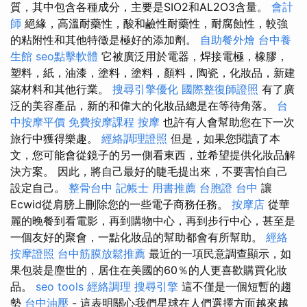
質，其中包含各種成分，主要是SIO2和AL2O3含量。
會計
師
絕緣，高溫耐藥性，酸和鹼性耐藥性，耐腐蝕性，較強
的粘附性和其他特徵是極好的添加劑。
自助餐外燴
台中養
生館
seo點擊軟體
它被廣泛用於電器，焊接電極，橡膠，
塑料，紙，油漆，塗料，塗料，顏料，陶瓷，化妝品，新建
築材料和其他行業。
搜尋引擎優化
國際整復師證照
有了廣
泛的美容產品，新的和偉大的化妝品總是在等待角落。
台
中按摩平價
免費按摩課程
按摩
也許有人會幫助您在下一次
旅行中獲得樂趣。
經絡調理證照
但是，如果您閱讀了本
文，您可能會從鏡子的另一側看東西，並希望提供化妝品解
決方案。 因此，將自己最好的睫毛提出來，不要害怕自己
設定自己。
整骨台中
記帳士 用書推薦
台胞證 台中
讓
Ecwid從肩膀上刪除您的一些電子商務任務。
按摩店
從華
麗的晚餐到看電影，再到購物中心，再到步行中心，甚至是
一個友好的聚會，一點化妝品的幫助都會有所幫助。
經絡
按摩證照
台中筋膜放鬆推薦
最近的一項民意調查顯示，如
果包裝是塵世的，居住在美國的60％的人更喜歡購買化妝
品。
seo tools
經絡調理
搜尋引擎
這不僅是一個短暫的趨
勢
台中油壓
- 這表明關心我們星球在人們選擇方面越來越