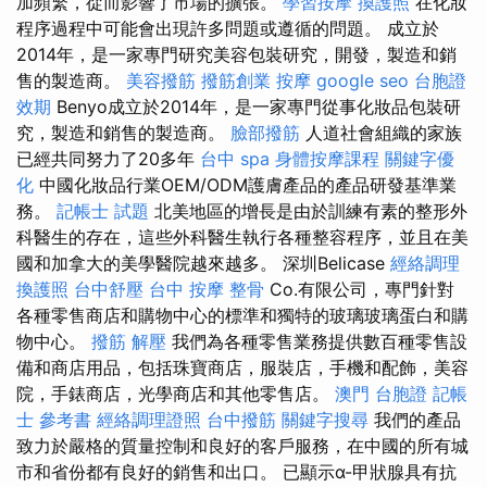
加頻繁，從而影響了市場的擴張。
學習按摩
換護照
在化妝
程序過程中可能會出現許多問題或遵循的問題。 成立於
2014年，是一家專門研究美容包裝研究，開發，製造和銷
售的製造商。
美容撥筋
撥筋創業
按摩
google seo
台胞證
效期
Benyo成立於2014年，是一家專門從事化妝品包裝研
究，製造和銷售的製造商。
臉部撥筋
人道社會組織的家族
已經共同努力了20多年
台中 spa
身體按摩課程
關鍵字優
化
中國化妝品行業OEM/ODM護膚產品的產品研發基準業
務。
記帳士 試題
北美地區的增長是由於訓練有素的整形外
科醫生的存在，這些外科醫生執行各種整容程序，並且在美
國和加拿大的美學醫院越來越多。 深圳Belicase
經絡調理
換護照
台中舒壓
台中 按摩 整骨
Co.有限公司，專門針對
各種零售商店和購物中心的標準和獨特的玻璃玻璃蛋白和購
物中心。
撥筋 解壓
我們為各種零售業務提供數百種零售設
備和商店用品，包括珠寶商店，服裝店，手機和配飾，美容
院，手錶商店，光學商店和其他零售店。
澳門 台胞證
記帳
士 參考書
經絡調理證照
台中撥筋
關鍵字搜尋
我們的產品
致力於嚴格的質量控制和良好的客戶服務，在中國的所有城
市和省份都有良好的銷售和出口。 已顯示α-甲狀腺具有抗