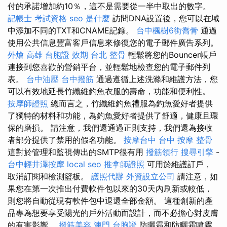
付的承諾增加約10％，這不是需要從一半中取出的數字。
記帳士 考試資格
seo 是什麼
訪問DNA設置後，您可以在域
中添加不同的TXT和CNAME記錄。
台中楓樹6街喬骨
通過
使用公共信息豐富客戶信息來修復您的電子郵件廣告系列。
外燴 高雄
台胞證 效期
台北 整骨
輕鬆將您的Bouncer帳戶
連接到您喜歡的營銷平台，並輕鬆地檢查您的電子郵件列
表。
台中油壓
台中撥筋
通過遵循上述洗滌和維護方法，您
可以有效地延長竹纖維釣魚衣服的壽命，功能和便利性。
按摩師證照
總而言之，竹纖維釣魚禮服為釣魚愛好者提供
了獨特的材料和功能，為釣魚愛好者提供了舒適，健康且環
保的磨損。 請注意，我們還通過正則支持，我們還為接收
者部分提供了禁用的假名功能。
按摩台中
台中 按摩 整骨
這對於管理和監視傳出的SMTP很有用
撥筋領行
搜尋引擎
-
台中輕井澤按摩
local seo
推拿師證照
可用於維護訂戶，
取消訂閱和檢測籃板。
護照代辦
外資設立公司
請注意，如
果您在第一次推出付費軟件包以來的30天內刷新或較低，
則您將自動從現有軟件包中退還全部金額。 這種創新的產
品專為想要享受陽光的戶外活動而設計，而不必擔心對皮膚
的有害影響。
撥筋美容
澳門 台胞證
防曬霜和防曬霜噴霧