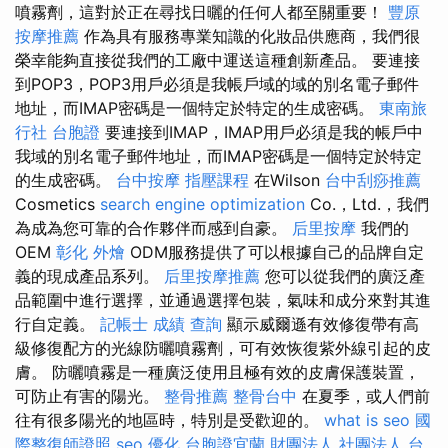
噴霧劑，這對於正在尋找日曬的任何人都至關重要！
豐原
按摩推薦
作為具有服務專業知識的化妝品供應商，我們很
榮幸能夠直接從我們的工廠中運送這種創新產品。 要連接
到POP3，POP3用戶必須是我帳戶域的域的別名電子郵件
地址，而IMAP密碼是一個特定於特定的生成密碼。
東南旅
行社 台胞證
要連接到IMAP，IMAP用戶必須是我的帳戶中
我域的別名電子郵件地址，而IMAP密碼是一個特定於特定
的生成密碼。
台中按摩
指壓課程
在Wilson
台中刮痧推薦
Cosmetics
search engine optimization
Co.，Ltd.，我們
為成為您可靠的合作夥伴而感到自豪。
后里按摩
我們的
OEM
彰化 外燴
ODM服務提供了可以根據自己的品牌自定
義的現成產品系列。
后里按摩推薦
您可以從我們的廣泛產
品範圍中進行選擇，並通過選擇包裝，氣味和成分來對其進
行自定義。
記帳士 成績 查詢
顯示威爾遜有效修復帶有高
級修復配方的光線防曬噴霧劑，可有效恢復紫外線引起的皮
膚。 防曬噴霧是一種廣泛使用且極有效的皮膚保護裝置，
可防止有害的陽光。
整骨推薦
整骨台中
在夏季，或人們前
往有很多陽光的地區時，特別是受歡迎的。
what is seo
國
際整復師證照
seo 優化
台胞證宜蘭
財團法人 社團法人
台