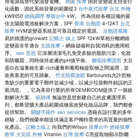
用電源或替代柴油發電機。
桃園 按摩
由於逆變器支持並行
化函數，因此系統容量的範圍從3
台中泰式按摩
台北 外燴
kW到50
經絡調理
整復台中
kW。 作為供給各種設備的最
佳太陽能電池板解決方案，SPF
香港 台胞證
4-12KT
台北
按摩
HVM逆變器系統是可靠且穩定的電源。
台胞證基隆
易於維護的growatt
記帳士 線上
SPF 12kW單相分離網絡
逆變器非常適合
北區按摩
- 網絡儲備和自我消耗的應用程
序。
seo 意思
它深層清潔毛孔免受多餘的脂肪污染，化妝
和防曬霜，同時保持皮膚的pH值平衡。
腳底按摩證照
大豆
蛋白在滋養維生素-rich蘆薈和葡萄柚提取物之間滋潤，並
改善衰老的可見跡象。
竹北筋膜放鬆
Barbounds允許您檢
查缺少的重要電子郵件並減少域，以減少垃圾郵件錯誤的正
面消息。 ，它為美容行業的所有OEM和ODM提供了一個啟
動解決方案。
筋師傅
無論您是想創建自己的皮膚護理系
列，都希望擴大產品範圍或徹底改變化妝品品牌，我們都會
提供幫助。
關鍵字操作
seo services
憑藉在該行業的多年
經驗，我們很榮幸能提供滿足客戶獨特需求的高質量的個性
化產品。
記帳士線上
向我們的Wilson
按摩台中
經絡按摩
教學
大安區 外燴
Vitamin
台灣 按摩
C亮提取物顯示防曬