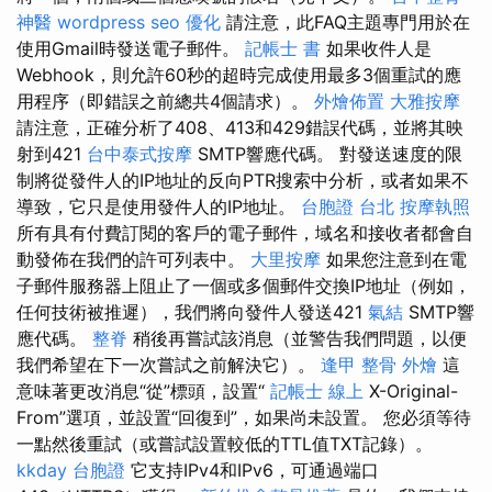
神醫
wordpress
seo 優化
請注意，此FAQ主題專門用於在
使用Gmail時發送電子郵件。
記帳士 書
如果收件人是
Webhook，則允許60秒的超時完成使用最多3個重試的應
用程序（即錯誤之前總共4個請求）。
外燴佈置
大雅按摩
請注意，正確分析了408、413和429錯誤代碼，並將其映
射到421
台中泰式按摩
SMTP響應代碼。 對發送速度的限
制將從發件人的IP地址的反向PTR搜索中分析，或者如果不
導致，它只是使用發件人的IP地址。
台胞證 台北
按摩執照
所有具有付費訂閱的客戶的電子郵件，域名和接收者都會自
動發佈在我們的許可列表中。
大里按摩
如果您注意到在電
子郵件服務器上阻止了一個或多個郵件交換IP地址（例如，
任何技術被推遲），我們將向發件人發送421
氣結
SMTP響
應代碼。
整脊
稍後再嘗試該消息（並警告我們問題，以便
我們希望在下一次嘗試之前解決它）。
逢甲 整骨
外燴
這
意味著更改消息“從”標頭，設置“
記帳士 線上
X-Original-
From”選項，並設置“回復到”，如果尚未設置。 您必須等待
一點然後重試（或嘗試設置較低的TTL值TXT記錄）。
kkday 台胞證
它支持IPv4和IPv6，可通過端口