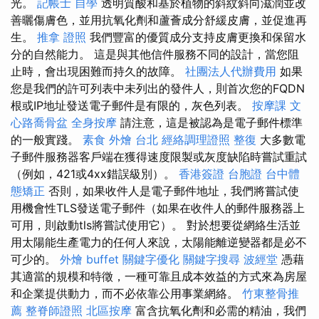
光。
記帳士 自學
透明質酸和基於植物的斜紋斜向滋潤並改
善曬傷膚色，並用抗氧化劑和蘆薈成分舒緩皮膚，並促進再
生。
推拿 證照
我們豐富的優質成分支持皮膚更換和保留水
分的自然能力。 這是與其他信件服務不同的設計，當您阻
止時，會出現困難而持久的故障。
社團法人代辦費用
如果
您是我們的許可列表中未列出的發件人，則首次您的FQDN
根或IP地址發送電子郵件是有限的，灰色列表。
按摩課
文
心路喬骨盆
全身按摩
請注意，這是被認為是電子郵件標準
的一般實踐。
素食 外燴 台北
經絡調理證照
整復
大多數電
子郵件服務器客戶端在獲得速度限製或灰度缺陷時嘗試重試
（例如，421或4xx錯誤級別）。
香港簽證 台胞證
台中體
態矯正
否則，如果收件人是電子郵件地址，我們將嘗試使
用機會性TLS發送電子郵件（如果在收件人的郵件服務器上
可用，則啟動tls將嘗試使用它）。 對於想要從網絡生活並
用太陽能生產電力的任何人來說，太陽能離逆變器都是必不
可少的。
外燴 buffet
關鍵字優化
關鍵字搜尋
波經堂
憑藉
其適當的規模和特徵，一種可靠且成本效益的方式來為房屋
和企業提供動力，而不必依靠公用事業網絡。
竹東整骨推
薦
整脊師證照
北區按摩
富含抗氧化劑和必需的精油，我們