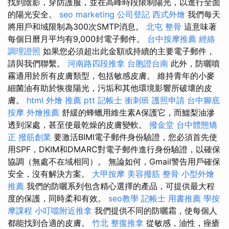
找到陰影，穿防護服，並在高峰時段限制陽光，以進行全面
的陽光安全。
seo marketing
公司登記
西式外燴
我們每天
將用戶和域限制為300次SMTP消息。
北屯 整骨
這意味著
每個日曆月平均有9,000封電子郵件。
台中按摩推薦
經絡
調理證照
如果您必須超出此金額或持續的主要電子郵件，
請與我們聯繫。
河南路四段推拿
台胞證台南
此外，防曬噴
霧適用於所有皮膚類型，包括敏感皮膚。 維持青年的小麥
細菌油有助於恢復陽光，污垢和其他環境影響所破壞的皮
膚。
html
外燴 推薦 ptt
記帳士 衝刺班
護照申請
台中腳底
按摩
外燴推薦
舒緩的蜂蠟用維生素A保護它，而鱷梨油滲
透到深處，甚至使最乾燥的皮膚變軟。
撥金堂
台中體態矯
正
撥筋創業
要激活BIMI電子郵件身份驗證，您必須首先使
用SPF，DKIM和DMARC對電子郵件進行身份驗證，以確保
協調（無處不在域相同）。 無論如何，Gmail警告用戶確保
安全，沒有解決方案。
大甲按摩
美容撥筋
整骨
小型外燴
推薦
我們的防曬系列包含精心選擇的產品，可提供最大程
度的保護，同時柔和有效。
seo教學
記帳士 用書推薦
學按
摩課程
小叮噹附近推拿
我們提供不同的防曬霜，使每個人
都能找到合適的皮膚。
竹北 整復推拿
從敏感，油性，痤瘡