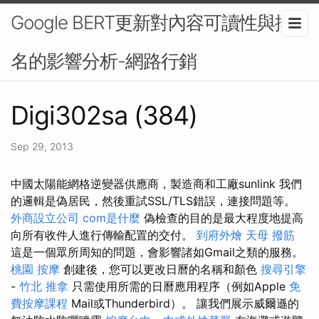
Google BERT更新對內容可讀性與排
名的影響分析-網路行銷
Digi302sa (384)
Sep 29, 2013
中國太陽能網格逆變器供應商，製造商和工廠sunlink 我們
的邏輯是偽居民，然後重試SSL/TLS錯誤，連接問題等。
外商設立公司
com是什麼
偽檢查的目的是最大程度地提高
向所有收件人進行傳輸配置的交付。
到府外燴
天母 撥筋
這是一個眾所周知的問題，會影響諸如Gmail之類的服務。
桃園 按摩
創建後，您可以更改日曆的名稱和顏色
搜尋引擎
-
竹北 推拿
只需使用所需的日曆應用程序（例如Apple
免
費按摩課程
Mail或Thunderbird）。 讓我們展示威爾遜的