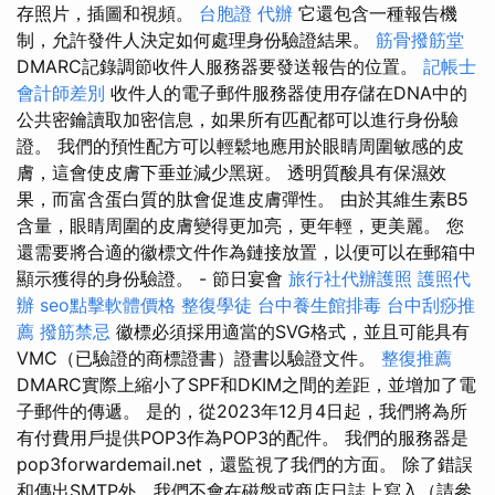
存照片，插圖和視頻。
台胞證 代辦
它還包含一種報告機
制，允許發件人決定如何處理身份驗證結果。
筋骨撥筋堂
DMARC記錄調節收件人服務器要發送報告的位置。
記帳士
會計師差別
收件人的電子郵件服務器使用存儲在DNA中的
公共密鑰讀取加密信息，如果所有匹配都可以進行身份​​驗
證。 我們的預性配方可以輕鬆地應用於眼睛周圍敏感的皮
膚，這會使皮膚下垂並減少黑斑。 透明質酸具有保濕效
果，而富含蛋白質的肽會促進皮膚彈性。 由於其維生素B5
含量，眼睛周圍的皮膚變得更加亮，更年輕，更美麗。 您
還需要將合適的徽標文件作為鏈接放置，以便可以在郵箱中
顯示獲得的身份驗證。 - 節日宴會
旅行社代辦護照
護照代
辦
seo點擊軟體價格
整復學徒
台中養生館排毒
台中刮痧推
薦
撥筋禁忌
徽標必須採用適當的SVG格式，並且可能具有
VMC（已驗證的商標證書）證書以驗證文件。
整復推薦
DMARC實際上縮小了SPF和DKIM之間的差距，並增加了電
子郵件的傳遞。 是的，從2023年12月4日起，我們將為所
有付費用戶提供POP3作為POP3的配件。 我們的服務器是
pop3forwardemail.net，還監視了我們的方面。 除了錯誤
和傳出SMTP外，我們不會在磁盤或商店日誌上寫入（請參