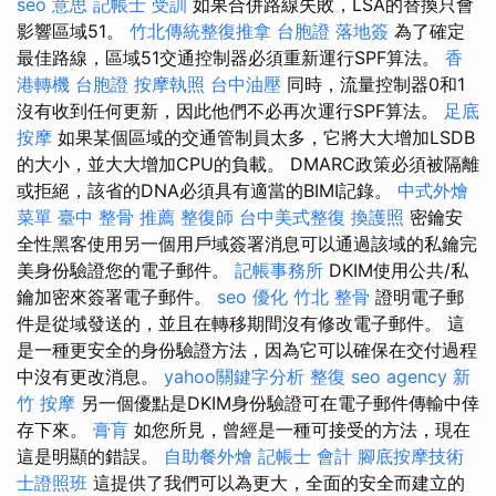
seo 意思
記帳士 受訓
如果合併路線失敗，LSA的替換只會
影響區域51。
竹北傳統整復推拿
台胞證 落地簽
為了確定
最佳路線，區域51交通控制器必須重新運行SPF算法。
香
港轉機 台胞證
按摩執照
台中油壓
同時，流量控制器0和1
沒有收到任何更新，因此他們不必再次運行SPF算法。
足底
按摩
如果某個區域的交通管制員太多，它將大大增加LSDB
的大小，並大大增加CPU的負載。 DMARC政策必須被隔離
或拒絕，該省的DNA必須具有適當的BIMI記錄。
中式外燴
菜單
臺中 整骨 推薦
整復師
台中美式整復
換護照
密鑰安
全性黑客使用另一個用戶域簽署消息可以通過該域的私鑰完
美身份驗證您的電子郵件。
記帳事務所
DKIM使用公共/私
鑰加密來簽署電子郵件。
seo 優化
竹北 整骨
證明電子郵
件是從域發送的，並且在轉移期間沒有修改電子郵件。 這
是一種更安全的身份驗證方法，因為它可以確保在交付過程
中沒有更改消息。
yahoo關鍵字分析
整復
seo agency
新
竹 按摩
另一個優點是DKIM身份驗證可在電子郵件傳輸中倖
存下來。
膏肓
如您所見，曾經是一種可接受的方法，現在
這是明顯的錯誤。
自助餐外燴
記帳士 會計
腳底按摩技術
士證照班
這提供了我們可以為更大，全面的安全而建立的