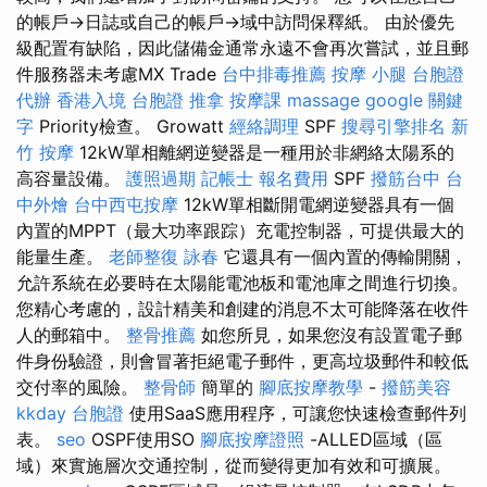
的帳戶→日誌或自己的帳戶→域中訪問保釋紙。 由於優先
級配置有缺陷，因此儲備金通常永遠不會再次嘗試，並且郵
件服務器未考慮MX Trade
台中排毒推薦
按摩 小腿
台胞證
代辦
香港入境 台胞證
推拿
按摩課
massage
google 關鍵
字
Priority檢查。 Growatt
經絡調理
SPF
搜尋引擎排名
新
竹 按摩
12kW單相離網逆變器是一種用於非網絡太陽系的
高容量設備。
護照過期
記帳士 報名費用
SPF
撥筋台中
台
中外燴
台中西屯按摩
12kW單相斷開電網逆變器具有一個
內置的MPPT（最大功率跟踪）充電控制器，可提供最大的
能量生產。
老師整復 詠春
它還具有一個內置的傳輸開關，
允許系統在必要時在太陽能電池板和電池庫之間進行切換。
您精心考慮的，設計精美和創建的消息不太可能降落在收件
人的郵箱中。
整骨推薦
如您所見，如果您沒有設置電子郵
件身份驗證，則會冒著拒絕電子郵件，更高垃圾郵件和較低
交付率的風險。
整骨師
簡單的
腳底按摩教學
-
撥筋美容
kkday 台胞證
使用SaaS應用程序，可讓您快速檢查郵件列
表。
seo
OSPF使用SO
腳底按摩證照
-ALLED區域（區
域）來實施層次交通控制，從而變得更加有效和可擴展。