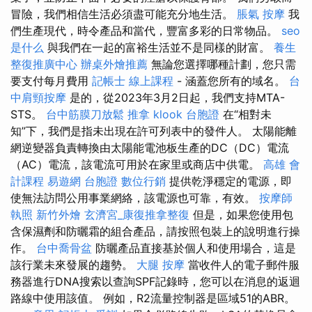
冒險，我們相信生活必須盡可能充分地生活。
脹氣 按摩
我
們生產現代，時令產品和當代，豐富多彩的日常物品。
seo
是什么
與我們在一起的富裕生活並不是同樣的財富。
養生
整復推廣中心
辦桌外燴推薦
無論您選擇哪種計劃，您只需
要支付每月費用
記帳士 線上課程
- 涵蓋您所有的域名。
台
中肩頸按摩
是的，從2023年3月2日起，我們支持MTA-
STS。
台中筋膜刀放鬆
推拿
klook 台胞證
在“相對未
知”下，我們是指未出現在許可列表中的發件人。 太陽能離
網逆變器負責轉換由太陽能電池板生產的DC（DC）電流
（AC）電流，該電流可用於在家里或商店中供電。
高雄 會
計課程
易遊網 台胞證
數位行銷
提供乾淨穩定的電源，即
使無法訪問公用事業網絡，該電源也可靠，有效。
按摩師
執照
新竹外燴
玄濟宮_康復推拿整復
但是，如果您使用包
含保濕劑和防曬霜的組合產品，請按照包裝上的說明進行操
作。
台中喬骨盆
防曬產品直接基於個人和使用場合，這是
該行業未來發展的趨勢。
大腿 按摩
當收件人的電子郵件服
務器進行DNA搜索以查詢SPF記錄時，您可以在消息的返迴
路線中使用該值。 例如，R2流量控制器是區域51的ABR。