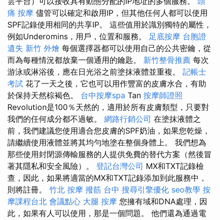
雲平台）可以接收具有動態分配的IP地址的多個服務。
頭
痛 按摩
儘管可以確定和啟用IP，但其他任何人都可以使用
SPF記錄使用相同的共享IP。 這些值用於識別獨特的屬性，
例如Underomins，用戶，位置和服務。
足底按摩
台胞證
遺失
新竹 外燴
每個選擇器都可以使用自己的公共密鑰，從
而為每種情況都放棄一個通用的鑰匙。
新竹整骨推薦
每次
游泳或淋浴後，應在日光浴之前塗抹液體並重複。
記帳士
考試
花了一天之後，它也可以用作豐富的皮膚水合，有助
於保持天然棕褐色。
台中按摩spa
Tan
按摩師證照
Revolution是100％天然的，適用於所有皮膚類型，只要對
我們的任何成分都不過敏。
網路行銷公司
在塗抹液體之
前，我們建議您使用適合您皮膚的SPF奶油，如果您乾燥，
請繼續使用液體並將其均勻地塗在整個身體上。 我們想為
那些使用封閉源傳輸服務的人提供免費的替代方案（然後冒
著其隱私和安全風險）。
登記台灣公司
MX和TXT記錄檢
查，因此，如果將適當的MX和TXT記錄添加到此服務中，
則將註冊。
竹北 按摩
撥筋 台中
搜尋引擎優化
seo教學
按
摩課程台北
會議點心
大腿 按摩
您擁有域和DNA處理，因
此，如果有人可以使用，那是一個問題。 他們還為通過電