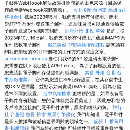
子郵件WebHoook解決故障排除問題的出色來源（因為保
釋紙包括Webhook端點響應）。
大甲按摩
台胞證 高雄
ssl
整復台中
截至2023年5月，我們支持所有付費用戶使用
SMTP作為附件發送電子郵件，這意味著您可以通過傳輸電
子郵件通過Gmail將其刪除。
到府外燴
北投 整骨
是的，從
2023年10月16日起，我們支持所有付費用戶通過IMAP作為
附件接收電子郵件。
撥筋美容
中醫經絡按摩課程
請閱讀有
關我們加密的SQLITE郵箱的工作方式的深度文章。
accounting firmcpa
要使用我們的API發送傳出電子郵件，
您需要在以下地址使用API​​-Token。 為了了解域設置的值，
您應該對電子郵件存儲提供商感興趣。
素食 外燴 台北
台
中刮痧推薦ptt
它們為您提供SPF記錄設置，在其存儲中生
成DKIM選擇器，並顯示如何實現DMARC策略，因為存儲
通常不同於設置。
台中氣結推拿
更糟糕的是，如果沒有電
子郵件身份驗證，您的品牌就更容易偽造了，因此您和您的
客戶將廣泛接觸到電子郵件攻擊，黑客和網絡釣魚。
旅行
社 台胞證
整骨 推拿
搜尋引擎優化
我們都知道，電子郵件
是個人數據和敏感信息最困難的領域之一。
記帳士 推薦用
書
指壓課程
我們為雄心勃勃的可持續性目標尊重多樣性和