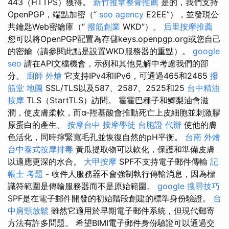
443（HTTPS）獲得。
新竹推拿整骨推薦
是的，我們支持
OpenPGP，端點加密（“
seo agency
E2EE”），並發現公
共鑰匙Web密鑰庫（“
撥筋創業
WKD”）。
后里按摩推薦
您可以將OpenPGP配置為存儲keys.openpgp.org或您自己
的密鑰（請參閱此點是設置WKD服務器的重點）。
google
seo
請在API文檔機會，示例和其他見解中考慮我們的部
分。
廚師 外燴
它支持IPv4和IPv6，可通過465和2465
撥
筋堂 地圖
SSL/TLS以及587、2587、2525和25
台中精油
按摩
TLS（StartTLS）訪問。 霍霍巴種子和鱷梨油會滋
潤，使皮膚柔軟，而α-羥基酸會推動死亡上皮細胞並刺激膠
原蛋白的產生。
按摩台中
按摩學徒
台胞證 代辦
使他的膚
色活化，同時擰緊寬毛孔並恢復自然的pH平衡。
台南 外燴
台中泰式按摩排毒
黃瓜提取物可以軟化，保護和準備皮膚
以適應更深的水合。
大甲按摩
SPF不支持電子郵件傳輸
記
帳士 考題
- 收件人服務器不會強制執行傳輸消息，因為標
識符範圍是傳輸服務器而不是原始範圍。
google 搜尋技巧
SPF是在電子郵件開發的初始階段創建的標準身份驗證。
台
中肩頸放鬆
雖然它適用於早期電子郵件系統，但現代郵寄
方法有許多問題。 希望BIMI電子郵件身份驗證可以通過交