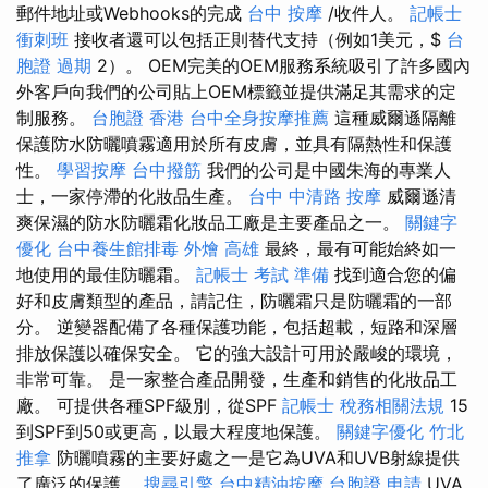
郵件地址或Webhooks的完成
台中 按摩
/收件人。
記帳士
衝刺班
接收者還可以包括正則替代支持（例如1美元，$
台
胞證 過期
2）。 OEM完美的OEM服務系統吸引了許多國內
外客戶向我們的公司貼上OEM標籤並提供滿足其需求的定
制服務。
台胞證 香港
台中全身按摩推薦
這種威爾遜隔離
保護防水防曬噴霧適用於所有皮膚，並具有隔熱性和保護
性。
學習按摩
台中撥筋
我們的公司是中國朱海的專業人
士，一家停滯的化妝品生產。
台中 中清路 按摩
威爾遜清
爽保濕的防水防曬霜化妝品工廠是主要產品之一。
關鍵字
優化
台中養生館排毒
外燴 高雄
最終，最有可能始終如一
地使用的最佳防曬霜。
記帳士 考試 準備
找到適合您的偏
好和皮膚類型的產品，請記住，防曬霜只是防曬霜的一部
分。 逆變器配備了各種保護功能，包括超載，短路和深層
排放保護以確保安全。 它的強大設計可用於嚴峻的環境，
非常可靠。 是一家整合產品開發，生產和銷售的化妝品工
廠。 可提供各種SPF級別，從SPF
記帳士 稅務相關法規
15
到SPF到50或更高，以最大程度地保護。
關鍵字優化
竹北
推拿
防曬噴霧的主要好處之一是它為UVA和UVB射線提供
了廣泛的保護。
搜尋引擎
台中精油按摩
台胞證 申請
UVA