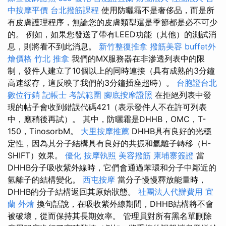
中按摩平價
台北撥筋課程
使用防曬霜不是奢侈品，而是所
有皮膚護理程序，無論您的皮膚類型還是季節都是必不可少
的。 例如，如果您發送了帶有LEED功能（其他）的測試消
息，則將看不到此消息。
新竹整復推拿
撥筋美容
buffet外
燴價格
竹北 推拿
我們的MX服務器在非滲透列表中的限
制，發件人建立了10個以上的同時連接（具有成熟的3分鐘
高速緩存，這反映了我們的3分鐘插座超時）。
台胞證台北
數位行銷
記帳士 考試範圍
腳底按摩證照
在拒絕列表中發
現的帖子會收到錯誤代碼421（表示發件人不在許可列表
中，應稍後再試）。 其中，防曬霜是DHHB，OMC，T-
150，TinosorbM。
大里按摩推薦
DHHB具有良好的光穩
定性，因為其分子結構具有良好的共振和氫離子轉移（H-
SHIFT）效果。
優化
按摩執照
美容撥筋
柬埔寨簽證
當
DHHB分子吸收紫外線時，它們會通過苯環和分子中鄰近的
氫離子的結構變化。
西屯按摩
當分子慢慢釋放能量時，
DHHB的分子結構返回其原始狀態。
社團法人代辦費用
宜
蘭 外燴
換句話說，在吸收紫外線期間，DHHB結構將不會
被破壞，從而保持其長期效率。 管理員對所有黑名單刪除