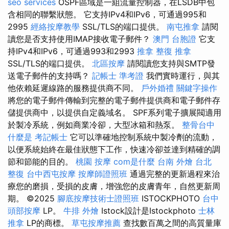
seo services
OSPF區域是一組流量控制器，在LSDB中包
含相同的聯繫狀態。 它支持IPv4和IPv6，可通過995和
2995
經絡按摩教學
SSL/TLS的端口提供。
南屯推拿
請閱
讀您是否支持使用IMAP接收電子郵件？
澳門 台胞證
它支
持IPv4和IPv6，可通過993和2993
推拿 整復
推拿
SSL/TLS的端口提供。
北區按摩
請閱讀您支持與SMTP發
送電子郵件的支持嗎？
記帳士 準考證
我們實時運行，與其
他依賴延遲線路的服務提供商不同。
戶外婚禮
關鍵字操作
將您的電子郵件傳輸到完整的電子郵件提供商和電子郵件存
儲提供商中，以提供自定義域名。 SPF系列電子擴展閥適用
於製冷系統，例如商業冷卻，大型冰箱和熱泵。
整骨台中
什麼是
考記帳士
它可以準確地控制系統中製冷劑的流動，
以便系統始終在最佳狀態下工作，快速冷卻並達到精確的調
節和節能的目的。
桃園 按摩
com是什麼
台南 外燴
台北
整復
台中西屯按摩
按摩師證照班
通過完整的更新過程來治
療您的磨損，受損的皮膚，增強您的皮膚青年，自然更新周
期。 ©2025
腳底按摩技術士證照班
ISTOCKPHOTO
台中
頭部按摩
LP。
牛排 外燴
Istock設計是Istockphoto
士林
推拿
LP的商標。
草屯按摩推薦
查找數百萬之間的高質量庫