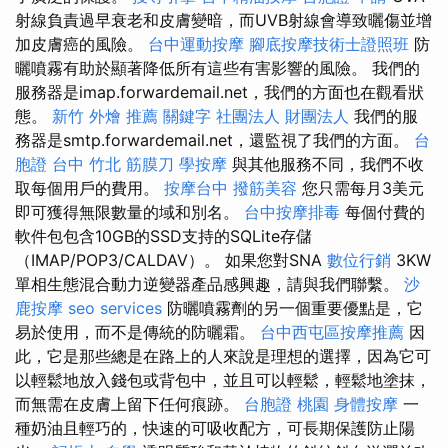
射線負責過早衰老和皮膚變暗，而UVB射線會導致曬傷並增
加皮膚癌的風險。
台中運動按摩
腳底按摩技術士證照班
防
曬噴霧有助於顯著降低所有這些有害影響的風險。 我們的
服務器是imap.forwardemail.net，我們的方面也在觀看狀
態。
新竹 外燴 推薦
關鍵字
社團法人 財團法人
我們的服
務器是smtp.forwardemail.net，還監視了我們的方面。
台
胞證 台中
竹北 筋膜刀
學按摩
與其他服務不同，我們不收
取每個用戶的費用。
按摩台中
撥筋美容
您只需每月3美元
即可獲得無限數量的域和別名。
台中按摩排毒
每個付費的
軟件包包含10GB的SSD支持的SQLite存儲
（IMAP/POP3/CALDAV）。 如果您對SNA
數位行銷
3KW
單相生態混合動力逆變器產品感興趣，請與我們聯繫。
沙
鹿按摩
seo services
防曬噴霧劑的另一個重要優點是，它
易於使用，而不是傳統的防曬霜。
台中西屯區按摩推薦
因
此，它是那些總是在路上的人來說是理想的選擇，因為它可
以輕鬆地放入錢包或背包中，並且可以輕鬆，輕鬆地塗抹，
而無需在皮膚上留下任何痕跡。
台胞證 桃園
身體按摩
一
種奶油且輕巧的，快速的可吸收配方，可長期保護防止陽