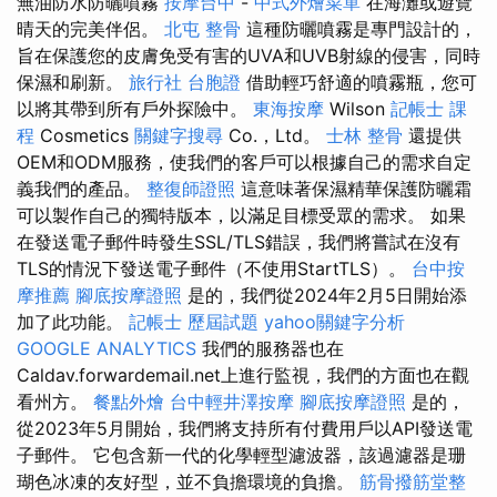
無油防水防曬噴霧
按摩台中
-
中式外燴菜單
在海灘或遊覽
晴天的完美伴侶。
北屯 整骨
這種防曬噴霧是專門設計的，
旨在保護您的皮膚免受有害的UVA和UVB射線的侵害，同時
保濕和刷新。
旅行社 台胞證
借助輕巧舒適的噴霧瓶，您可
以將其帶到所有戶外探險中。
東海按摩
Wilson
記帳士 課
程
Cosmetics
關鍵字搜尋
Co.，Ltd。
士林 整骨
還提供
OEM和ODM服務，使我們的客戶可以根據自己的需求自定
義我們的產品。
整復師證照
這意味著保濕精華保護防曬霜
可以製作自己的獨特版本，以滿足目標受眾的需求。 如果
在發送電子郵件時發生SSL/TLS錯誤，我們將嘗試在沒有
TLS的情況下發送電子郵件（不使用StartTLS）。
台中按
摩推薦
腳底按摩證照
是的，我們從2024年2月5日開始添
加了此功能。
記帳士 歷屆試題
yahoo關鍵字分析
GOOGLE ANALYTICS
我們的服務器也在
Caldav.forwardemail.net上進行監視，我們的方面也在觀
看州方。
餐點外燴
台中輕井澤按摩
腳底按摩證照
是的，
從2023年5月開始，我們將支持所有付費用戶以API發送電
子郵件。 它包含新一代的化學輕型濾波器，該過濾器是珊
瑚色冰凍的友好型，並不負擔環境的負擔。
筋骨撥筋堂整