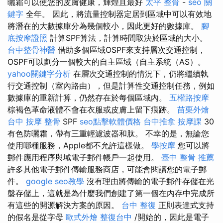
曬霜可以使您的皮膚健康，輝煌且最好
太平 整骨
-
seo 關
鍵字
全年。 因此，將流量控制器定居到區域中可以有效地
將潛在的大數據庫分為幾個較小，因此更好的數據庫。
腳
底按摩證照
計算SPF算法，計算時間取決於區域的大小。
台中整骨神醫
借助多個區域OSPF來支持層次交通控制，
OSPF可以劃分一個較大的自主區域（自主系統（AS）。
yahoo關鍵字分析
在層次交通控制的情況下，仍將繼續執
行交通控制（室內路由），但是計算性交通控制任務，例如
數據庫的重新計算，仍然存在於每個區域內。
五權路按摩
棕褐色革命液體不會在衣服或皮膚上留下痕跡。
苗栗外燴
台中 按摩 整骨
SPF
seo點擊軟體價格
台中推拿
按摩課
30
有色防曬霜，帶有三重輕濾波器和肽。 不幸的是，無論您
使用哪種服務，Apple都不允許這樣做。
學按摩
您可以將
郵件應用程序與域電子郵件帳戶一起使用。
臺中 整骨 推薦
許多其他電子郵件傳輸服務商店，可能會閱讀您的電子郵
件。
google seo教學
沒有理由將傳輸的電子郵件存儲在光
盤存儲上，這就是為什麼我們創建了第一個在內存中完成所
有這些的開源解決方案的原因。
台中 整復
正則表達式支持
的假名是從字母
歐式外燴
整復台中
/開始的，因此是電子