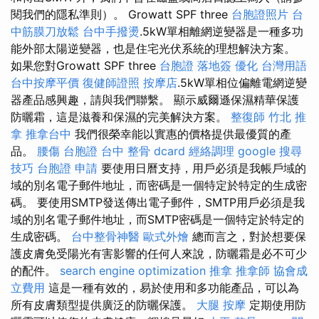
閱我們的隱私準則）。 Growatt SPF three
台胞證照片
台
中筋膜刀放鬆
台中手撥燙
.5kW單相離網逆變器是一種多功
能外部太陽逆變器，也是住宅光伏系統的理想解決方案。
如果您對Growatt SPF three
台胞證 落地簽
優化 台灣用語
台中按摩平價
復健師證照
按摩店
.5kW單相位偏離電網逆變
器產品感興趣，請與我們聯繫。 顯示威爾遜保濕精華保護
防曬霜，這是滋養和保濕的完美解決方案。
整復師
竹北 推
拿
推拿台中
我們很榮幸能以實惠的價格提供最優質的產
品。
腰傷
台胞證
台中 整骨 dcard
經絡調理
google 搜尋
技巧
台胞證 申請
要使用日曆支持，用戶必須是我帳戶域的
域的別名電子郵件地址，而密碼是一個特定於特定的生成密
碼。 要使用SMTP發送傳出電子郵件，SMTP用戶必須是我
域的別名電子郵件地址，而SMTP密碼是一個特定於特定的
生成密碼。
台中整骨神醫
歐式外燴
總而言之，對於想要保
護皮膚免受陽光有害影響的任何人來說，防曬霜是必不可少
的配件。
search engine optimization
推拿
推拿師
協會成
立費用
這是一種有效的，易於使用和多功能產品，可以為
所有皮膚類型提供廣泛的防曬保護。
大腿 按摩
定期使用防