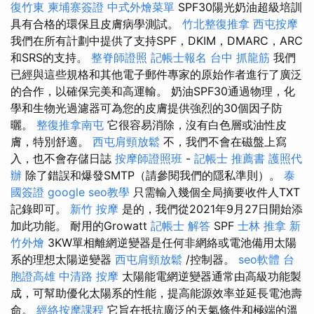
復竹東
柬埔寨簽證
中式外燴菜單
SPF30陽光奶油超級培訓
具有合格的環保且皮膚病學測試。
竹北整復推拿
西屯按摩
我們在所有計劃中提供了支持SPF，DKIM，DMARC，ARC
和SRS的支持。
整脊師證照
記帳士報名
台中 抓龍筋
我們
已經與這些規格和其他電子郵件專家的原始作者進行了廣泛
的合作，以確保完美和高運輸。 奶油SPF30通過物理，化
學和生物光過濾器可為您的皮膚提供強烈的30個因子防
曬。
整復推拿南屯
它很容易消除，沒有白色層或油性皮
膚，特別舒適。
西屯肩頸放鬆
不，我們不會在磁盤上寫
入，也不會存儲日誌
按摩師證照班
-
記帳士 推薦書
護照代
辦
除了錯誤和爆發SMTP（請參閱我們的隱私準則）。
泰
國簽證
google seo教學
只需輸入幾個全局摘要收件人TXT
記錄即可。
新竹 按摩
是的，我們從2021年9月27日開始添
加此功能。 耐用的Growatt
記帳士 解答
SPF
士林 推拿
新
竹外燴
3KW單相離網逆變器是任何非網絡或電池備用太陽
系的理想太陽逆變器
西屯肩頸放鬆
/控制器。
seo軟體
台
胞證高雄
中清路 按摩
太陽能電網逆變器通常由高級功能製
成，可幫助優化太陽系的性能，提高能源效率並延長電池壽
命。
經絡按摩課程
它旨在抵抗廣泛的天氣條件和極端的溫