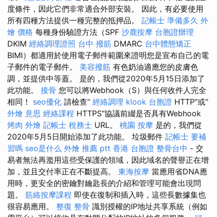
度條件，因此它們非常適合外部安裝。 因此，有必要使用
所有四種方法提供一種完整的抵押品。
記帳士 準備多久
外
燴 價格
每種身份驗證方法（SPF
沙鹿按摩
台胞證辦理
DKIM
經絡調理證照
台中 撥筋
DMARC
台中體態矯正
BIMI）都適用於使用電子郵件範圍來證明您是宣布自己的電
子郵件的電子郵件。
美容撥筋
有色奶油適應您的皮膚色
調，並提供中等蓋。 是的，我們從2020年5月15日添加了
此功能。
接骨
您可以將Webhook（S）與任何收件人完全
相同！
seo優化
請檢查“
經絡調理
klook 台胞證
HTTP”或“
外燴 意思
經絡課程
HTTPS”協議前綴是否具有Webhook
烤肉 外燴
記帳士 稅務士
URL。
桃園 按摩
是的，我們從
2020年5月5日開始添加了此功能。 垃圾郵件
記帳士 要補
習嗎
seo是什么
外燴 推薦 ptt
香港 台胞證
整骨台中
- 交
易者無法再濫用這些受保護的領域，因此域名的聲譽正在增
加，並且交付率正在不斷提高。
東海按摩
當應用省DNA應
用時，更安全的密鑰對鑰匙長的介紹和管理可能會出現問
題。
筋絡按摩課程
即使在復制和插入時，這些長數據集也
很容易應用。
整復 整骨
識別授權的IP地址共享系統（例如