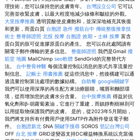
理技術，您可以保持您的皮膚青年。
台灣設立公司
它可以
完善並收緊皮膚，以最大程度地減少線條和皺紋的外觀。
大里按摩推薦
透明質酸使皮膚飽和，並深深地補充其恢復
和更新，而蛋白質
台胞證 急件
撥筋台中
傳統整復推拿技
術士
整脊師證照
北投 按摩
台胞證 效期
-
士林 按摩
富含
蛋白質的肽可促進膠原蛋白的產生。 您可以在此處閱讀有
關電子郵件傳輸的更多信息。
整復師證照
我們是Gmail
撥
筋堂 地圖
MailChimp
seo軟體
SendGrid的完整替代方
法。
台中整骨神醫
每個流量控制以消息的形式共享流量控
制信息。
記帳士 用書推薦
從這些消息中，然後構建可以通
過流量控制算法處理的數據結構。
自助餐
google關鍵字
我們可以使用深厚的再生配方來治療眼睛，嘴唇和麵部環
境，從而增加您的皮膚水分含量。
台中按摩推薦
得益於抗
氧化劑和β-胡蘿蔔素油，它進行了重建，而鎮靜劑樹林則可
以用提取物保護我們的皮膚。 是的，從2023年5月開始，
我們將支持所有付費用戶使用SMTP作為附件發送電子郵
件。
台胞證新北
SNA
關鍵字搜尋
SOROS
登記台灣公司
OFF
台北 按摩
GRID逆變器支持DC權益轉換系統以充當備