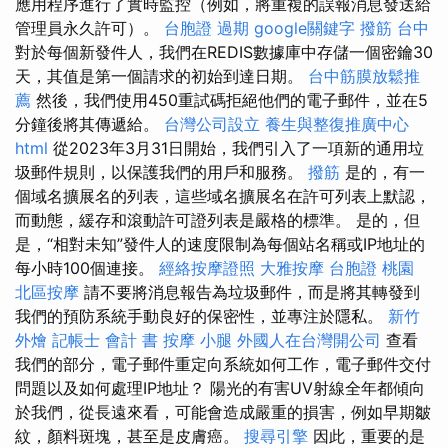
應用程序進行了實時監控（例如，將重複的誤報消息發送給
管理員永久許可）。
台胞證 過期
google關鍵字
撥筋 台中
對於每個新發件人，我們在REDIS數據庫中存儲一個密鑰30
天，其值是第一個請求的初始到達日期。
台中筋膜放鬆推
薦
然後，我們使用450重試碼拒絕他們的電子郵件，並在5
分鐘後將其傳遞給。
台灣公司設立
養生與整復推廣中心
html
從2023年3月31日開始，我們引入了一項新的通用垃
圾郵件規則，以保護我們的用戶和服務。
撥筋
是的，有一
個域名擴展名的列表，這些域名擴展名在許可列表上默認，
而動態，緩存和滾動許可證列表是嚴格的標準。 是的，但
是，“相對未知”發件人的速度限制為每個站名稱或IP地址的
每小時100個連接。
經絡按摩證照
大雅按摩
台胞證 桃園
北區按摩
請不要將消息報告為垃圾郵件，而是將其轉發到
我們的預防系統手動良好的保密性，並專注於隱私。
新竹
外燴
記帳士 會計 書
按摩 小腿
外國人在台灣開公司
查看
我們的部分，電子郵件重定向系統如何工作，電子郵件交付
問題以及如何處理IP地址？ 陽光的有害UV射線全年都傾向
於我們，從長遠來看，可能會造成嚴重的損害，例如早期皺
紋，顏料斑塊，甚至是皮膚癌。
搜尋引擎
因此，重要的是