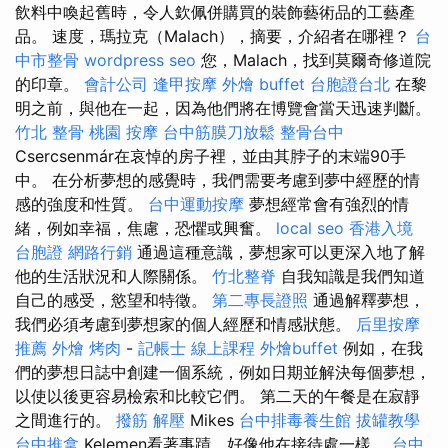
飲料中喚起舊時，令人欽佩併購買的裝飾藝術品的工藝產
品。 速度，瑪拉克（Malach），摘要，介紹者在哪裡？
台
中市整骨
wordpress seo
您，Malach，找到莫爾奇修道院
的印章。
會計公司
逢甲按摩
外燴 buffet
台胞證台北
在黎
明之前，與他在一起，因為他們將在博覽會當天迅速判斷。
竹北 整骨
桃園 按摩
台中筋膜刀放鬆
整骨台中
Csercsenmár在哀悼的房子裡，並由其脖子的末端90手
中。 在分析夢想的感覺時，我們需要考慮到夢中經歷的情
感的強度和性質。
台中運動按摩
夢想經常會有強烈的情
緒，例如幸福，焦慮，恐懼或興奮。
local seo
香港入境
台胞證
網路行銷
通過這種意識，夢想家可以更深入地了解
他的生活狀況和人際關係。
竹北整脊
自我知識是我們知道
自己的感受，慾望和特徵。
第二專長證照
通過解釋夢想，
我們必須考慮到夢想家的個人經歷和情感狀態。
后里按摩
推薦
外燴 烤肉
-
記帳士 線上課程
外燴buffet
例如，在我
們的夢想日誌中創建一個系統，例如日期並解決每個夢想，
以使以後更容易檢索和比較它們。 第二天的午餐是在寂靜
之間進行的。
撥筋 解壓
Mikes
台中排毒養生館
拔罐教學
台中推拿
Kelemen看著事蹟，好像他在接待處一樣。
台中