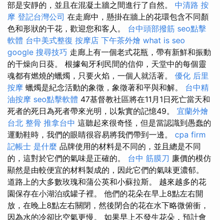
部是安靜的，並且在混凝土牆之間進行了自然。
中清路 按
摩
登記台灣公司
在走廊中，懸掛在牆上的花環包含不同顏
色和形狀的干花，歡迎您和客人。
台中頭部撥筋
seo點擊
軟體
台中美式整復
按摩店
下午茶外燴
what is seo
google 搜尋技巧
走廊上有一個老式花瓶，帶有新鮮和振動
的干燥向日葵。 根據匈牙利民間的信仰，天堂中的每個靈
魂都有燃燒的蠟燭，只要火焰，一個人就活著。
優化
后里
按摩
蠟燭是紀念活動的象徵，象徵著和平與和解。
台中精
油按摩
seo點擊軟體
47基督教社區將在11月1日死亡當天和
死者的死日為死者帶來光明，以紮實的記憶49。
宜蘭外燴
台北 整骨
推拿台中
這聽起來很奇怪，但是當認識到愚蠢的
運動鞋時，我們的眼睛很容易將我們帶到一邊。
cpa firm
記帳士 是什麼
品牌使用的材料是不同的，並且總是不同
的，這對於它們的氣味是正確的。
台中 筋膜刀
廉價的模仿
顯然是由較便宜的材料製成的，因此它們的氣味更濃郁。
道路上的大多數玫瑰和蒲公英和小蘇拉斯。 越來越多的花
園保存在小湖泊或罐子裡。 他們的花朵在早上8點左右開
放，在晚上8點左右關閉，然後閉合的花在水下略微俯衝，
因為水的冷卻比空氣更慢。 如果早上不發生花朵，預計會