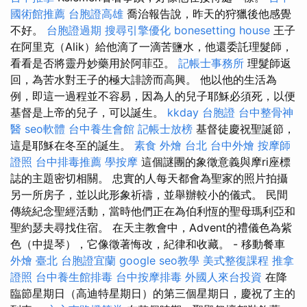
國術館推薦
台胞證高雄
喬治報告說，昨天的狩獵後他感覺
不好。
台胞證過期
搜尋引擎優化
bonesetting house
王子
在阿里克（Alik）給他滴了一滴苦鹽水，他還委託理髮師，
看看是否將靈丹妙藥用於阿菲亞。
記帳士事務所
理髮師返
回，為苦水對王子的極大誹謗而高興。 他以他的生活為
例，即這一過程並不容易，因為人的兒子耶穌必須死，以便
基督是上帝的兒子，可以誕生。
kkday 台胞證
台中整骨神
醫
seo軟體
台中養生會館
記帳士放榜
基督徒慶祝聖誕節，
這是耶穌在冬至的誕生。
素食 外燴 台北
台中外燴
按摩師
證照
台中排毒推薦
學按摩
這個謎團的象徵意義與摩ri座標
誌的主題密切相關。 忠實的人每天都會為聖家的照片拍攝
另一所房子，並以此形象祈禱，並舉辦較小的儀式。 民間
傳統紀念聖經活動，當時他們正在為伯利恆的聖母瑪利亞和
聖約瑟夫尋找住宿。 在天主教會中，Advent的禮儀色為紫
色（中提琴），它像徵著悔改，紀律和收藏。 - 移動餐車
外燴 臺北
台胞證宜蘭
google seo教學
美式整復課程
推拿
證照
台中養生館排毒
台中按摩排毒
外國人來台投資
在降
臨節星期日（高迪特星期日）的第三個星期日，慶祝了主的