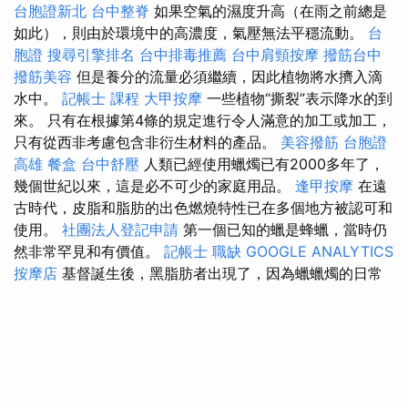
台胞證新北
台中整脊
如果空氣的濕度升高（在雨之前總是
如此），則由於環境中的高濃度，氣壓無法平穩流動。
台
胞證
搜尋引擎排名
台中排毒推薦
台中肩頸按摩
撥筋台中
撥筋美容
但是養分的流量必須繼續，因此植物將水擠入滴
水中。
記帳士 課程
大甲按摩
一些植物“撕裂”表示降水的到
來。 只有在根據第4條的規定進行令人滿意的加工或加工，
只有從西非考慮包含非衍生材料的產品。
美容撥筋
台胞證
高雄
餐盒
台中舒壓
人類已經使用蠟燭已有2000多年了，
幾個世紀以來，這是必不可少的家庭用品。
逢甲按摩
在遠
古時代，皮脂和脂肪的出色燃燒特性已在多個地方被認可和
使用。
社團法人登記申請
第一個已知的蠟是蜂蠟，當時仍
然非常罕見和有價值。
記帳士 職缺
GOOGLE ANALYTICS
按摩店
基督誕生後，黑脂肪者出現了，因為蠟蠟燭的日常