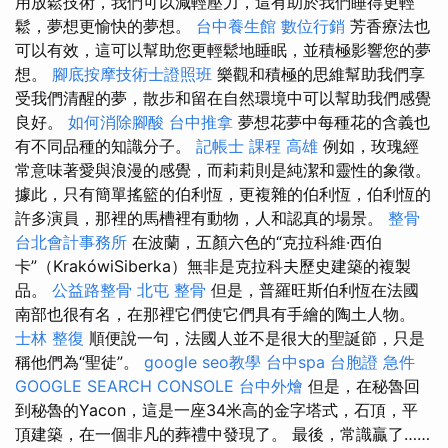
用放鬆技術，我們可以減輕壓力，這有助於我們睡得更輕
鬆，夢想更愉快的夢想。
台中養生館
數位行銷
芳香療法也
可以有效，這可以幫助您更輕鬆地睡眠，並積極影響您的夢
想。
腳底按摩技術士證照班
樂觀和積極的思維幫助我們享
受我們清醒的夢，散步和留在自然環境中可以幫助我們感覺
良好。
如何消除腳酸
台中推拿
夢想花夢中每種花的含義也
有不同品種的知識分子。
記帳士 課程 高雄
例如，玫瑰經
常意味著愛與浪漫的感覺，而莉莉則是純潔和靈性的象徵。
據此，只有簡單搖籃的伯利恆，更複雜的伯利恆，伯利恆的
許多演員，那裡的馬槽裡有動物，人和認真的場景。
整骨
台北會計事務所
在波蘭，五顏六色的“克拉科維·西伯
卡”（KrakówiSiberka）無非是克拉科夫歷史建築的複製
品。
公益路整骨
北屯 整骨
但是，普羅旺斯伯利恆在法國
南部也很有名，在那裡它們使它們具有手繪的陶土人物。
士林 整復
順便說一句，法國人並不是很大的聖誕節，只是
稱他們為“聖徒”。
google seo教學
台中spa
台胞證 急件
GOOGLE SEARCH CONSOLE
台中外燴
但是，在秘魯回
到秘魯的Yacon，這是一座34米高的金字塔式，石頂，平
頂建築，在一個非凡的葬禮中發現了。 最後，常識贏了……