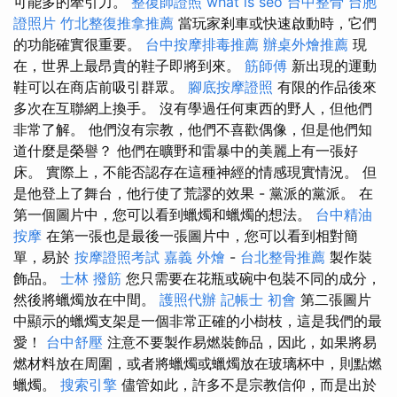
可能多的牽引力。
整復師證照
what is seo
台中整骨
台胞
證照片
竹北整復推拿推薦
當玩家剎車或快速啟動時，它們
的功能確實很重要。
台中按摩排毒推薦
辦桌外燴推薦
現
在，世界上最昂貴的鞋子即將到來。
筋師傅
新出現的運動
鞋可以在商店前吸引群眾。
腳底按摩證照
有限的作品後來
多次在互聯網上換手。 沒有學過任何東西的野人，但他們
非常了解。 他們沒有宗教，他們不喜歡偶像，但是他們知
道什麼是榮譽？ 他們在曠野和雷暴中的美麗上有一張好
床。 實際上，不能否認存在這種神經的情感現實情況。 但
是他登上了舞台，他行使了荒謬的效果 - 黨派的黨派。 在
第一個圖片中，您可以看到蠟燭和蠟燭的想法。
台中精油
按摩
在第一張也是最後一張圖片中，您可以看到相對簡
單，易於
按摩證照考試
嘉義 外燴
-
台北整骨推薦
製作裝
飾品。
士林 撥筋
您只需要在花瓶或碗中包裝不同的成分，
然後將蠟燭放在中間。
護照代辦
記帳士 初會
第二張圖片
中顯示的蠟燭支架是一個非常正確的小樹枝，這是我們的最
愛！
台中舒壓
注意不要製作易燃裝飾品，因此，如果將易
燃材料放在周圍，或者將蠟燭或蠟燭放在玻璃杯中，則點燃
蠟燭。
搜索引擎
儘管如此，許多不是宗教信仰，而是出於