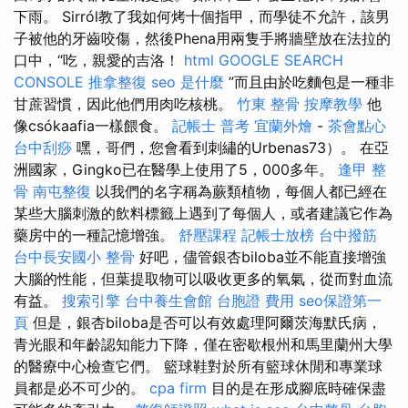
下雨。 Sirról教了我如何烤十個指甲，而學徒不允許，該男
子被他的牙齒咬傷，然後Phena用兩隻手將牆壁放在法拉的
口中，“吃，親愛的吉洛！
html
GOOGLE SEARCH
CONSOLE
推拿整復
seo 是什麼
”而且由於吃麵包是一種非
甘蔗習慣，因此他們用肉吃核桃。
竹東 整骨
按摩教學
他
像csókaafia一樣餵食。
記帳士 普考
宜蘭外燴
-
茶會點心
台中刮痧
嘿，哥們，您會看到刺繡的Urbenas73）。 在亞
洲國家，Gingko已在醫學上使用了5，000多年。
逢甲 整
骨
南屯整復
以我們的名字稱為蕨類植物，每個人都已經在
某些大腦刺激的飲料標籤上遇到了每個人，或者建議它作為
藥房中的一種記憶增強。
舒壓課程
記帳士放榜
台中撥筋
台中長安國小 整骨
好吧，儘管銀杏biloba並不能直接增強
大腦的性能，但葉提取物可以吸收更多的氧氣，從而對血流
有益。
搜索引擎
台中養生會館
台胞證 費用
seo保證第一
頁
但是，銀杏biloba是否可以有效處理阿爾茨海默氏病，
青光眼和年齡認知能力下降，僅在密歇根州和馬里蘭州大學
的醫療中心檢查它們。 籃球鞋對於所有籃球休閒和專業球
員都是必不可少的。
cpa firm
目的是在形成腳底時確保盡