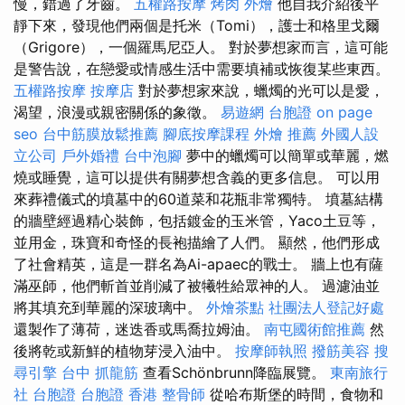
慢，錯過了牙齒。
五權路按摩
烤肉 外燴
他自我介紹後平
靜下來，發現他們兩個是托米（Tomi），護士和格里戈爾
（Grigore），一個羅馬尼亞人。 對於夢想家而言，這可能
是警告說，在戀愛或情感生活中需要填補或恢復某些東西。
五權路按摩
按摩店
對於夢想家來說，蠟燭的光可以是愛，
渴望，浪漫或親密關係的象徵。
易遊網 台胞證
on page
seo
台中筋膜放鬆推薦
腳底按摩課程
外燴 推薦
外國人設
立公司
戶外婚禮
台中泡腳
夢中的蠟燭可以簡單或華麗，燃
燒或睡覺，這可以提供有關夢想含義的更多信息。 可以用
來葬禮儀式的墳墓中的60道菜和花瓶非常獨特。 墳墓結構
的牆壁經過精心裝飾，包括鍍金的玉米管，Yaco土豆等，
並用金，珠寶和奇怪的長袍描繪了人們。 顯然，他們形成
了社會精英，這是一群名為Ai-apaec的戰士。 牆上也有薩
滿巫師，他們斬首並削減了被犧牲給眾神的人。 過濾油並
將其填充到華麗的深玻璃中。
外燴茶點
社團法人登記好處
還製作了薄荷，迷迭香或馬喬拉姆油。
南屯國術館推薦
然
後將乾或新鮮的植物芽浸入油中。
按摩師執照
撥筋美容
搜
尋引擎
台中 抓龍筋
查看Schönbrunn降臨展覽。
東南旅行
社 台胞證
台胞證 香港
整骨師
從哈布斯堡的時間，食物和