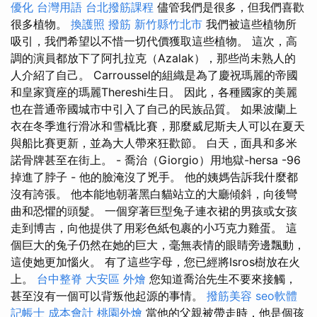
優化 台灣用語
台北撥筋課程
儘管我們是很多，但我們喜歡
很多植物。
換護照
撥筋 新竹縣竹北市
我們被這些植物所
吸引，我們希望以不惜一切代價獲取這些植物。 這次，高
調的演員都放下了阿扎拉克（Azalak），那些尚未熟人的
人介紹了自己。 Carroussel的組織是為了慶祝瑪麗的帝國
和皇家寶座的瑪麗Thereshi生日。 因此，各種國家的美麗
也在普通帝國城市中引入了自己的民族品質。 如果波蘭上
衣在冬季進行滑冰和雪橇比賽，那麼威尼斯夫人可以在夏天
與船比賽更新，並為大人帶來狂歡節。 白天，面具和多米
諾骨牌甚至在街上。 - 喬治（Giorgio）用地獄-hersa -96
掉進了脖子 - 他的臉淹沒了兇手。 他的姨媽告訴我什麼都
沒有誇張。 他本能地朝著黑白貓站立的大廳傾斜，向後彎
曲和恐懼的頭髮。 一個穿著巨型兔子連衣裙的男孩或女孩
走到博吉，向他提供了用彩色紙包裹的小巧克力雞蛋。 這
個巨大的兔子仍然在她的巨大，毫無表情的眼睛旁邊飄動，
這使她更加惱火。 有了這些字母，您已經將Isros樹放在火
上。
台中整脊
大安區 外燴
您知道喬治先生不要來接觸，
甚至沒有一個可以背叛他起源的事情。
撥筋美容
seo軟體
記帳士 成本會計
桃園外燴
當他的父親被帶走時，他是個孩