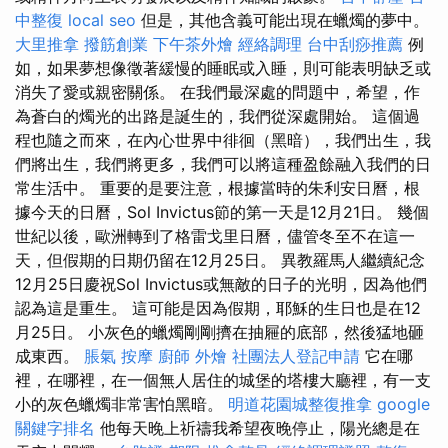
中整復
local seo
但是，其他含義可能出現在蠟燭的夢中。
大里推拿
撥筋創業
下午茶外燴
經絡調理
台中刮痧推薦
例
如，如果夢想像徵著緩慢的睡眠或入睡，則可能表明缺乏或
消失了愛或親密關係。 在我們最深處的問題中，希望，作
為蒼白的燭光的出路是誕生的，我們從深處開始。 這個過
程也隨之而來，在內心世界中徘徊（黑暗），我們出生，我
們將出生，我們將更多，我們可以將這種盈餘融入我們的日
常生活中。 重要的是要注意，根據當時的朱利安日曆，根
據今天的日曆，Sol Invictus節的第一天是12月21日。 幾個
世紀以後，歐洲轉到了格雷戈里日曆，儘管冬至不在這一
天，但假期的日期仍留在12月25日。 異教羅馬人繼續紀念
12月25日慶祝Sol Invictus或無敵的日子的光明，因為他們
認為這是重生。 這可能是因為假期，耶穌的生日也是在12
月25日。 小灰色的蠟燭剛剛擠在抽屜的底部，然後猛地砸
成東西。
脹氣 按摩
廚師 外燴
社團法人登記申請
它在哪
裡，在哪裡，在一個無人居住的城堡的塔樓大廳裡，有一支
小的灰色蠟燭非常害怕黑暗。
明道花園城整復推拿
google
關鍵字排名
他每天晚上祈禱我希望夜晚停止，陽光總是在