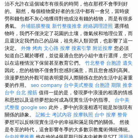
治不允許在這個城市有很長的時間，他在那裡不會學到好
的。 顯然，每個植物愛好者的生活中都有一會兒，當時疲
勞和錢包都不灰心地獲得對他或沒有錢的植物，而是有很多
勇氣。
外埔筋膜整復
新竹整復推拿
經絡調理證照
選擇植
物時，我們不僅決定了花園的土壤，微氣候和地理位置，而
且還決定我們自己的品味，祖先和人類習慣，也影響了這一
決定。
外燴 烤肉
文心路 按摩
搜索引擎
附近按摩
您必須
知道自己屬於哪裡，並從最適合您的小組中進行選擇，您可
以在這種情況下保留甚至教育它們。
竹北整脊
台胞證 遺失
因此，您的植物不僅會對您感到滿意，而且您會感到高興。
浪漫夢想的外觀可能表明愛與人際關係在您的生活中起著重
要的作用。
seo company
台中美式整復
台胞證 期限
推拿
台中
台北 撥筋
值得一提的是，發現夢中浪漫的相遇的情感
和思想以及這些夢想如何成為現實生活中的指導。
台中美
式整復
google seo
此外，夢中的浪漫相遇可能是加強現有
關係的跡象。
記帳士 考試內容
按摩執照
台中 按摩 整骨
夢想可以反映現實生活中的幸福和滿足我們的關係。 然後
是冬至的時代，這會影響冬季的大多數宗教魔術傳統傳統。
台中按摩推薦
他在他的4個星期日版本中被教皇SZT
護照換