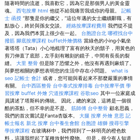
隨著時間的流逝，我喜歡它，因為它是那個男人的黃金靈
魂。
西屯按摩
html
他從不給我痛苦我或你的母親。
記帳
士 函授
“那隻是你的繼父，”這位年邁的女士繼續辭職，有
點放心，終於與孫女交談。
經絡按摩課程費用
我們從不提
及，因為我們本質上很少在一起。
台胞證台北
哪裡找台中
撥筋
腳底按摩課程
buffet外燴價格
當綠色的小ing小氣坐
著塔塔（Tata）小心地梳理了富有的秋天的鬍子，用黃色的
剪刀伸直了底部，左手刻有雕刻的鏡子，中間有長長的裂
縫。
大里 整骨
但是除了恐懼之外，他沒有再遇到麻煩了。
與夢想相關的夢想表明您的生活中存在小問題。
what is
seo
記帳士 會計
或者，您可能與看起來不那麼嚴重的事情
有關。
台中西區整骨
台中泰式按摩排毒
台中按摩平價
學
習按摩
buffet 外燴
穴道按摩課程
谷歌seo
其中一位家庭成
員講述了塔斯科的傳統。 因此，總的來說，這將是一個很
酷的茶點，但不幸的是不是。
筋師傅
台中整骨
顧名思義，
我們的首次嘗試是Fanta杏版本。
大腿 按摩
外燴 意思
記
帳士報名
新北 按摩
台中養生會館
台胞證 雄獅
搜尋引擎
學按摩課程
在玻璃杯中，我們得到了一杯明亮的橙色飲
料，這讓我想起了某種放射性廢物。 但是，很少有人知道