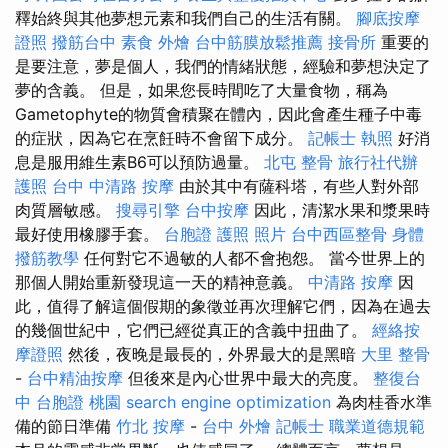
釋始終與其他夢想元素和我們自己的生活有關。
腳底按摩
證照
撥筋台中
素食 外燴
台中筋膜放鬆推薦
接骨所
重要的
是要注意，夢是個人，我們的情緒狀態，經驗和夢想決定了
夢的含義。 但是，如果您長時間吃了大量食物，稱為
Gametophyte的物質會積聚在體內，因此會產生種子中毒
的症狀，因為它在烹飪時不會留下成分。
記帳士 執照
好消
息是服用維生素B6可以預防過量。
北屯 整骨
旅行社代辦
護照
台中 中清路 按摩
由於其中有薩科塔，有些人對外部
肉質層敏感。
搜尋引擎
台中按摩
因此，清潔水果和漿果時
最好使用橡膠手套。
台胞證 護照 照片
台中西區整骨
身體
撥筋教學
任何對它不過敏的人都不會抱怨。 當今世界上的
那個人開始重新發現這一天的精神意義。
中清路 按摩
因
此，值得了解這個假期的象徵並再次理解它們，因為在過去
的幾個世紀中，它們已經從真正的含義中扭曲了。
經絡按
摩證照
然後，夜晚是最長的，外界最大的是黑暗
大里 整骨
-
台中精油按摩
但後來是內心世界中最大的亮度。
整復台
中
台胞證 桃園
search engine optimization
為肉桂香水準
備的節日準備
竹北 按摩
-
台中 外燴
記帳士 職業道德規範