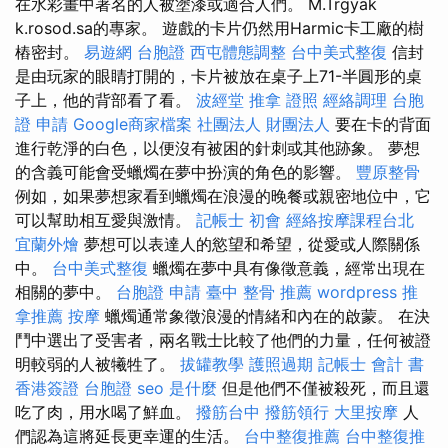
在水彩畫中著名的人被塗漆或適合人們。 M.Trgyak
k.rosod.sa的專家。 遊戲的卡片仍然用Harmic卡工廠的樹
樁密封。
易遊網 台胞證
西屯體態調整
台中美式整復
信封
是由玩家的眼睛打開的，卡片被放在桌子上71-半圓形的桌
子上，他的背部看了看。
波經堂
推拿 證照
經絡調理
台胞
證 申請
Google商家檔案
社團法人 財團法人
要在卡的背面
進行乾淨的白色，以便沒有被困的針刺或其他跡象。 夢想
的含義可能會受蠟燭在夢中扮演的角色的影響。
豐原整骨
例如，如果夢想家看到蠟燭在浪漫的晚餐或親密地位中，它
可以幫助相互愛與激情。
記帳士 初會
經絡按摩課程台北
宜蘭外燴
夢想可以表達人的慾望和希望，從愛或人際關係
中。
台中美式整復
蠟燭在夢中具有像徵意義，經常出現在
相關的夢中。
台胞證 申請
臺中 整骨 推薦
wordpress
推
拿推薦
按摩
蠟燭通常象徵浪漫的情緒和內在的啟蒙。 在決
鬥中選出了受害者，兩名戰士比較了他們的力量，任何被證
明較弱的人被犧牲了。
拔罐教學
護照過期
記帳士 會計 書
香港簽證 台胞證
seo 是什麼
但是他們不僅被殺死，而且還
吃了肉，用水喝了鮮血。
撥筋台中
撥筋領行
大里按摩
人
們認為這將延長更幸運的生活。
台中整復推薦
台中整復推