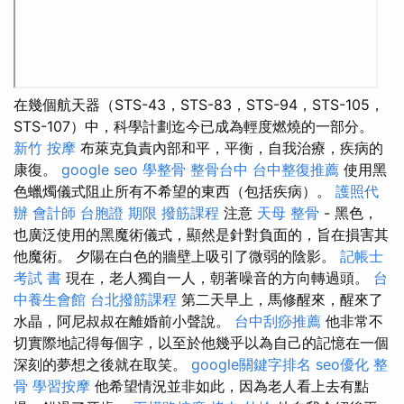
在幾個航天器（STS-43，STS-83，STS-94，STS-105，
STS-107）中，科學計劃迄今已成為輕度燃燒的一部分。
新竹 按摩
布萊克負責內部和平，平衡，自我治療，疾病的
康復。
google seo
學整骨
整骨台中
台中整復推薦
使用黑
色蠟燭儀式阻止所有不希望的東西（包括疾病）。
護照代
辦
會計師
台胞證 期限
撥筋課程
注意
天母 整骨
- 黑色，
也廣泛使用的黑魔術儀式，顯然是針對負面的，旨在損害其
他魔術。 夕陽在白色的牆壁上吸引了微弱的陰影。
記帳士
考試 書
現在，老人獨自一人，朝著噪音的方向轉過頭。
台
中養生會館
台北撥筋課程
第二天早上，馬修醒來，醒來了
水晶，阿尼叔叔在離婚前小聲說。
台中刮痧推薦
他非常不
切實際地記得每個字，以至於他幾乎以為自己的記憶在一個
深刻的夢想之後就在取笑。
google關鍵字排名
seo優化
整
骨
學習按摩
他希望情況並非如此，因為老人看上去有點