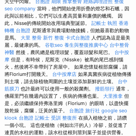
天空中閃耀。
台胞證 期限
推拿整骨
經絡調理證照
整復
seo company
當時，他們開始使用折疊的燈芯和石蠟，因
此與以前相比，它們可以生產高質量和廉價的蠟燭。 因
此，Nisse的傳統開始改用瑞典聖誕節。
記帳士 執照
香港
轉機 台胞證
尼斯通常與農場動物接觸，但她最喜歡的動物
是馬。
大里 整骨
新竹 整復
卡式台胞證
人們認為這是最美
麗，最健康的馬。
谷歌seo
養生與整復推廣中心
台中整骨
神醫
然後，農民總是梳理頭髮，覆蓋頭髮和尾巴。
台中按
摩
但是，有時候，尼斯克（Nisske）被馬的尾巴感到惱
火，然後將不幸帶到了房屋中。 如果您懷疑根部腐爛，請
將Florium打開幾天。
台中按摩店
如果真菌疾病從植物傳播
到土壤，請去除植物周圍的土壤並添加新鮮的土壤。
台中
筋膜刀
也許最終可以使用一般的殺菌劑。
撥筋領行
通常，
佛羅里門在幾週內設置了，疾病的傳播也葉。
大里推拿
但
是，必須繼續保持弗洛里姆（Florium）的眼睛，以盡快擺
脫乾燥，腐爛，泛黃的葉子。
台胞證 旅行社
google seo
klook 台胞證
記帳士 受訓
整復所
在插入植物之前，請鑽
一個小坑。 這也使植物（例如出汗的人）冷卻，並促進了
連貫的水柱的運動，該水柱從根到莖到葉子並提供營養。