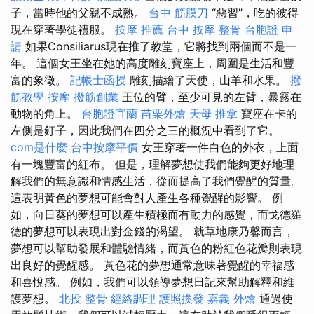
子，當時他的父親不成熟。
台中 筋膜刀
“惡習”，吃的彼得
現在穿著學徒禮服。
按摩 推薦
台中 按摩 整骨
台胞證 申
請
如果Consiliarus現在推了教堂，它將找到兩個而不是一
年。 這個女王坐在她的高度雕刻寶座上，周圍是生活和豐
富的象徵。
記帳士函授
雕刻描繪了天使，山羊和水果。
撥
筋教學
按摩
撥筋創業
王位的臂，至少可見的左臂，暴露在
動物的角上。
台胞證宜蘭
苗栗外燴
天母 推拿
寶座在卡的
左側是釘子，因此我們在四分之三的概況中看到了它。
com是什麼
台中按摩平價
女王穿著一件白色的外衣，上面
有一塊豐富的紅布。 但是，理解夢想使我們能夠更好地理
解我們的無意識和情感生活，從而提高了我們覺醒的質量。
這表明黃色的夢想可能會對人產生各種覺醒的影響。 例
如，向日葵的夢想可以產生積極而有動力的感覺，而戈德羅
德的夢想可以表現出對金錢的渴望。 就草地康乃馨而言，
夢想可以幫助發展和體驗情緒，而黃色的粉紅色花瓣則表現
出良好的覺醒感。 黃色花的夢想通常意味著覺醒的幸福感
和喜悅感。 例如，我們可以領導夢想日記來幫助解釋和維
護夢想。
北投 整骨
經絡調理
護照換發
嘉義 外燴
通過使