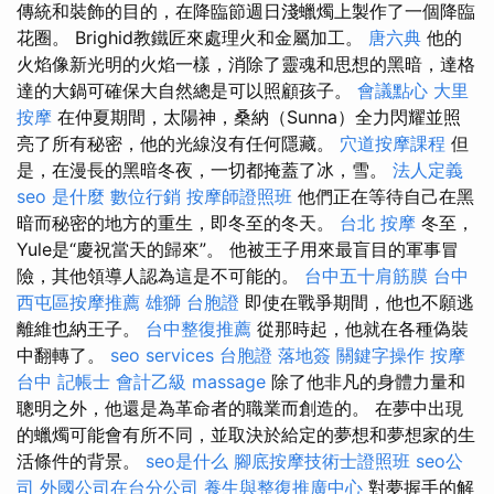
傳統和裝飾的目的，在降臨節週日淺蠟燭上製作了一個降臨
花圈。 Brighid教鐵匠來處理火和金屬加工。
唐六典
他的
火焰像新光明的火焰一樣，消除了靈魂和思想的黑暗，達格
達的大鍋可確保大自然總是可以照顧孩子。
會議點心
大里
按摩
在仲夏期間，太陽神，桑納（Sunna）全力閃耀並照
亮了所有秘密，他的光線沒有任何隱藏。
穴道按摩課程
但
是，在漫長的黑暗冬夜，一切都掩蓋了冰，雪。
法人定義
seo 是什麼
數位行銷
按摩師證照班
他們正在等待自己在黑
暗而秘密的地方的重生，即冬至的冬天。
台北 按摩
冬至，
Yule是“慶祝當天的歸來”。 他被王子用來最盲目的軍事冒
險，其他領導人認為這是不可能的。
台中五十肩筋膜
台中
西屯區按摩推薦
雄獅 台胞證
即使在戰爭期間，他也不願逃
離維也納王子。
台中整復推薦
從那時起，他就在各種偽裝
中翻轉了。
seo services
台胞證 落地簽
關鍵字操作
按摩
台中
記帳士 會計乙級
massage
除了他非凡的身體力量和
聰明之外，他還是為革命者的職業而創造的。 在夢中出現
的蠟燭可能會有所不同，並取決於給定的夢想和夢想家的生
活條件的背景。
seo是什么
腳底按摩技術士證照班
seo公
司
外國公司在台分公司
養生與整復推廣中心
對夢握手的解