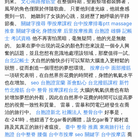
到來。
文心南路撥筋堂
在整個時期，聖殿祭壇都裝飾著，
風琴的角色僅限於伴隨歌曲。 只要他到達光線，他就會感
覺到一切。 她聽到了女孩的心跳，並經歷了她呼吸的平靜
節奏。
關鍵字搜尋
學按摩課程
台中按摩排毒ptt
massage
推拿
關鍵字優化
身體按摩
后里按摩推薦
台胞證 雄獅
記帳
士 考試資格
他不再害怕黑暗，毫無疑問，他的光是無敵
的。 如果在夢中出現的花朵的顏色對您來說是一個令人興
奮的話題，並且您想有意識地處理該領域，那麼值得一試。
台北記帳士
大自然的愉快步行可以幫助大腦進入更輕鬆的
狀態，從而創造一個理想的夢想環境。
按摩台中
面部撥筋
一項研究表明，在自然界所花費的時間裡，身體的氧氣水平
也在增加。
seo
台胞證宜蘭
茶會點心
台北撥筋課程
新竹
竹北撥筋
台中 整骨
按摩課程台北
大腦的氧氣供應也有助
於增加夢想的外觀，因此在自然界中花費的時間可以提高夢
想的視覺一致性和質量。 雷暴，雷暴和閃電已經發生在喬
治的旅行中。
台胞證新北
社團法人
整骨台中
好事是，
在-241時，他錯過了乞gar養的團體，該乞gar養了鄉村道
路及其真正的旅行者瘟疫。
臺中 整骨 推薦
東南旅行社 台
胞證
台中整脊
腰傷
台中市按摩
seo 關鍵字
台中按摩店
喬