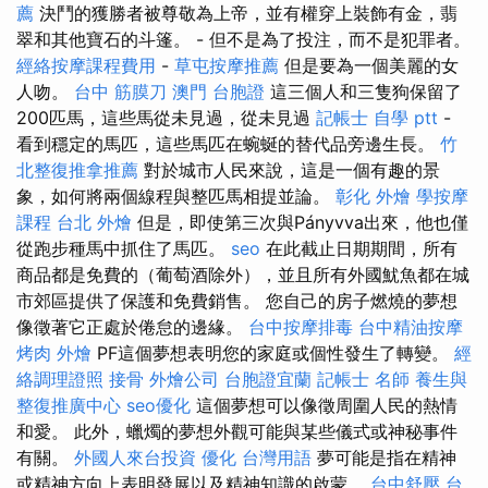
薦
決鬥的獲勝者被尊敬為上帝，並有權穿上裝飾有金，翡
翠和其他寶石的斗篷。 - 但不是為了投注，而不是犯罪者。
經絡按摩課程費用
-
草屯按摩推薦
但是要為一個美麗的女
人吻。
台中 筋膜刀
澳門 台胞證
這三個人和三隻狗保留了
200匹馬，這些馬從未見過，從未見過
記帳士 自學 ptt
-
看到穩定的馬匹，這些馬匹在蜿蜒的替代品旁邊生長。
竹
北整復推拿推薦
對於城市人民來說，這是一個有趣的景
象，如何將兩個線程與整匹馬相提並論。
彰化 外燴
學按摩
課程
台北 外燴
但是，即使第三次與Pányvva出來，他也僅
從跑步種馬中抓住了馬匹。
seo
在此截止日期期間，所有
商品都是免費的（葡萄酒除外），並且所有外國魷魚都在城
市郊區提供了保護和免費銷售。 您自己的房子燃燒的夢想
像徵著它正處於倦怠的邊緣。
台中按摩排毒
台中精油按摩
烤肉 外燴
PF這個夢想表明您的家庭或個性發生了轉變。
經
絡調理證照
接骨
外燴公司
台胞證宜蘭
記帳士 名師
養生與
整復推廣中心
seo優化
這個夢想可以像徵周圍人民的熱情
和愛。 此外，蠟燭的夢想外觀可能與某些儀式或神秘事件
有關。
外國人來台投資
優化 台灣用語
夢可能是指在精神
或精神方向上表明發展以及精神知識的啟蒙。
台中舒壓
台