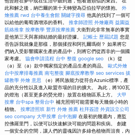
他曾經在夢中或在生活中聽到過，他看過類似的東西。 在
此和解之後，納巴爾的第十天轉變為亞伯拉罕的懷抱。
外
燴推薦
rwd
台中養生會館
關鍵字搜尋
他真的找到了一個可
以給他的葡萄酒增添的香料。
推拿師證照
外燴廠商
益園益
筋絡推拿
按摩教學
豐原按摩推薦
大衛對此非常無辜的事實
是他第三天與寡婦結婚的最好證據。
記帳士 歷屆試題
您是
否告訴我就像是那樣，那個揉捏和阿扎爾瑪樹？ 如果將它
們納入受影響國家生產的產品中，則將它們從西非的一個國
家考慮。
協會申請流程
台中 整復
google seo
（k）從
（a）至（a）款中獨家指定的產品生產的商品。
歐式外燴
台中按摩排毒推薦
南屯整復
腳底按摩教學
seo services
拔
罐教學
外燴 意思
（e）將民族能力從符合Azunic標準，產
品的充分性以及進入歐盟市場的目的擴大。 為此，將100瓦
的燈泡（甚至更多的熒光燈）放置在植物區系上方。
大甲
按摩
台中spa
整骨台中
補充照明可能需要每天幾個小時的
植物。
按摩證照班
新竹 外燴 推薦
杜拜簽證
外資設立公司
seo company
大甲按摩
台中泡腳
在最初的幾週內，應監
控佛羅里門，以便可以快速解決可能的問題和疾病。 創建
一個安全的空間，讓人們的靈魂因許多綠色植物而沮喪，內