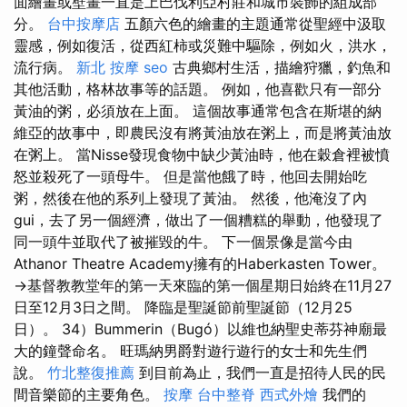
面繪畫或壁畫一直是上巴伐利亞村莊和城市裝飾的組成部
分。
台中按摩店
五顏六色的繪畫的主題通常從聖經中汲取
靈感，例如復活，從西紅柿或災難中驅除，例如火，洪水，
流行病。
新北 按摩
seo
古典鄉村生活，描繪狩獵，釣魚和
其他活動，格林故事等的話題。 例如，他喜歡只有一部分
黃油的粥，必須放在上面。 這個故事通常包含在斯堪的納
維亞的故事中，即農民沒有將黃油放在粥上，而是將黃油放
在粥上。 當Nisse發現食物中缺少黃油時，他在穀倉裡被憤
怒並殺死了一頭母牛。 但是當他餓了時，他回去開始吃
粥，然後在他的系列上發現了黃油。 然後，他淹沒了內
gui，去了另一個經濟，做出了一個糟糕的舉動，他發現了
同一頭牛並取代了被摧毀的牛。 下一個景像是當今由
Athanor Theatre Academy擁有的Haberkasten Tower。
→基督教教堂年的第一天來臨的第一個星期日始終在11月27
日至12月3日之間。 降臨是聖誕節前聖誕節（12月25
日）。 34）Bummerin（Bugó）以維也納聖史蒂芬神廟最
大的鐘聲命名。 旺瑪納男爵對遊行遊行的女士和先生們
說。
竹北整復推薦
到目前為止，我們一直是招待人民的民
間音樂節的主要角色。
按摩
台中整脊
西式外燴
我們的