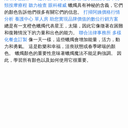
頸按摩療程
聽力檢查
眼科權威
蠟燭具有神秘的含義，它們
的顏色告訴他們很多有關它們的信息。
打掃阿姨價格行情
分析
養護中心 單人房
助您實現品牌價值的數位行銷方案
總是有一支橙色蠟燭代表星王，太陽，因此它像徵著在困難
和復雜情況下的力量和出色的能力。
聯合法律事務所
多樣
化餐盒訂製
像一天一樣，這些蠟燭會增加能量，活力，動
力和勇氣。 這是歡樂和幸福，沮喪狀態或春季哮喘的顏
色。 蠟燭顏色的重要性意味著蠟燭魔法不能足夠強調。 因
此，學習所有顏色以及如何使用它很重要。