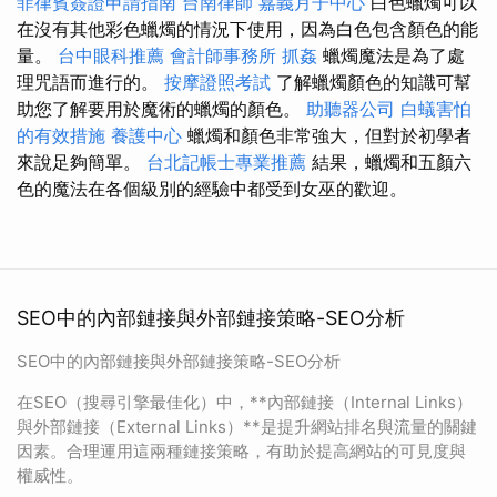
菲律賓簽證申請指南
台南律師
嘉義月子中心
白色蠟燭可以
在沒有其他彩色蠟燭的情況下使用，因為白色包含顏色的能
量。
台中眼科推薦
會計師事務所
抓姦
蠟燭魔法是為了處
理咒語而進行的。
按摩證照考試
了解蠟燭顏色的知識可幫
助您了解要用於魔術的蠟燭的顏色。
助聽器公司
白蟻害怕
的有效措施
養護中心
蠟燭和顏色非常強大，但對於初學者
來說足夠簡單。
台北記帳士專業推薦
結果，蠟燭和五顏六
色的魔法在各個級別的經驗中都受到女巫的歡迎。
SEO中的內部鏈接與外部鏈接策略-SEO分析
SEO中的內部鏈接與外部鏈接策略-SEO分析
在SEO（搜尋引擎最佳化）中，**內部鏈接（Internal Links）
與外部鏈接（External Links）**是提升網站排名與流量的關鍵
因素。合理運用這兩種鏈接策略，有助於提高網站的可見度與
權威性。