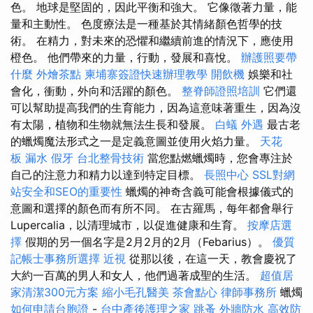
色。 地球是堅固的，因此平衡和強大。 它像徵著力量，能
量和主動性。 色度療法是一種基於其情緒顏色哲學的技
術。 在精力，對未來的恐懼和繼續前進的情況下，應使用
橙色。 他們帶來的力量，行動，發展和喜悅。
辦護照要帶
什麼
外燴茶點
柬埔寨簽證快速辦理教學
開飲機
娛樂和社
會化，衝動，外向和活躍的顏色。
整脊師證照培訓
它們還
可以幫助提高我們的生育能力，因為這意味著重生，因為沒
有太陽，植物和生物就無法生長和發展。
白蟻
外遇
最古老
的蠟燭魔法形式之一是定義意圖並使用火焰力量。
天花
板 漏水
假牙
台北整骨技術
當您點燃蠟燭時，您會專注於
自己的注意力和精力以達到特定目標。
長照中心
SSL對網
站安全和SEO的重要性
蠟燭的神奇含義可能會根據儀式的
意圖和選擇的顏色而有所不同。 在古羅馬，每年都會舉行
Lupercalia，以清理城市，以促進健康和生育。
按摩店選
擇
假期的另一個名字是2月2月的2月（Febarius）。
優質
記帳士事務所選擇
近視
從那以後，在這一天，教會慶祝了
大約一百萬的男人和女人，他們過著成聖的生活。
超值居
家清潔300元方案
縮小毛孔醫美
茶會點心
律師事務所
蠟燭
如何申請台胞證
-
台中產後護理之家
跳蚤
外牆防水
高效防