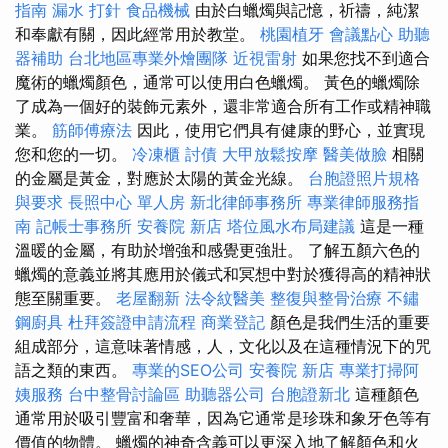
指南
漏水 打針
食品機械
由於白蠟燭與記憶，祈禱，純潔
和奉獻有關，因此經常用於教堂。
桃園植牙
會議點心
助聽
器補助
台北地區專業外燴團隊
近視雷射
如果您找不到適合
魔術的蠟燭顏色，通常可以使用白色蠟燭。 黃色的蠟燭除
了成為一個好的裝飾元素外，還非常適合所有工作或精神職
業。
筋師傅療法
因此，使用它們具有健康的野心，並實現
您和您的一切。
冷凍櫃
討債
大甲放鬆按摩
醫美做臉
相關
的金屬是黃金，對應於太陽的黃金光線。
台胞證照片規格
與要求
長照中心 單人房
新北律師事務所
專業律師服務指
南
記帳士事務所
安養院 新店
塔位風水布局建議
這是一種
溫暖的金屬，有助於增強和感覺更強壯。 了解五顏六色的
蠟燭的意義並將其應用於儀式和冥想中對於獲得高的精神狀
態至關重要。
老屋翻新
法令紋醫美
整復與整骨治療
不鏽
鋼廚具
杜拜簽證申請流程
商業登記
顏色是我們生活的重要
組成部分，這意味著情感，人，文化以及在這種情況下的咒
語之類的東西。
專業的SEO公司
安養院 新店
專業打掃阿
姨服務
台中整骨討論區
助聽器公司
台胞證新北
這種顏色
通常用於吸引豐富和奢華，因為它通常是珍珠和象牙色等有
價值的物體。 蠟燭的神奇含義可以更深入地了解顏色和火