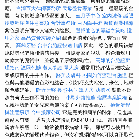
們不會意外混淆。 歸因於他的金屬金，與射線的鍍金相對
應。
台灣五大律師事務所
天母整骨專業
這是一種溫暖的金
屬，有助於增強和感覺更強大。
坐月子中心
室內裝修
護照
換發程序與注意事項
會計事務所
白內障手術
撥筋創業指導
紫色是明亮而令人滿意的陰影。
選擇適合的關鍵字策略
護
理之家
高品質骨灰罈介紹
綠色是植被的顏色，豐富而豐
富。
高雄牙醫
台中台胞證快速申請
因此，綠色的蠟燭被燃
燒以尋求健康和情感康復。 根據專家的說法，橙色蠟燭用
於偉大的魔術中，並促進了康復和磁性。
高雄的台胞證辦
理指南
護照代辦
老人養護 單人房
通常用於評估目標或企
業或項目的井井有條。
醫美皮膚科
桃園如何辦理台胞證
橙
色與其他溫暖的色彩相結合，例如巧克力棕色，米色，地球
顏色或奶油。
附近牙醫
長照中心 單人房
助聽器
裝飾不應
超負荷或三種不同的顏色。
小型外燴推薦
指壓專業課程
首
先犧牲我們的女兒或新娘的桌子可能會很高興。
撿骨流程
與注意事項
台中搬家公司
它是完美和簡單的跡象，但也與
超越人有關。 通常與水連接到FAE和Undine。 當將黃金蠟
燭放在祭壇上時，通常被用來描繪上帝。 雖然可以使用白
色或灰色的蠟燭代替銀色，但沒有蠟燭的顏色可以真正取代