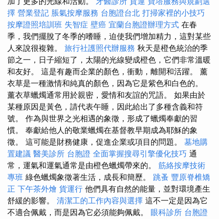
加了更多的光線和活動。
牙醫診所
貨運
寶塔服務與規劃選
擇
營業登記
脹氣按摩服務
台胞證台北
打掃家裡的小技巧
按摩證照培訓班
失智症
壁癌
宜蘭台胞證辦理方式
在春
季，我們擺脫了冬季的嗜睡，迫使我們增加精力，這對某些
人來說很複雜。
旅行社護照代辦服務
秋天是橙色統治的季
節之一，日子縮短了，太陽的光線變成橙色，它們非常溫暖
和友好。 這是有趣而企業的顏色，衝動，離開和活躍。 薰
衣草是一種激情和純真的顏色，因為它是紫色和白色的。
薰衣草蠟燭通常用於親密，愛情和友誼的咒語。 如果由於
某種原因是黃色，請代表午睡，因此給出了多種含義和符
號。 作為與世界之光相遇的象徵，形成了蠟燭奉獻的習
慣。 奉獻給他人的敬業蠟燭在基督教早期成為耶穌的象
徵。 這可能是財務健康，促進企業或項目的問題。
墓地購
置建議
醫美診所
台胞證
全面掌握搜尋引擎優化技巧
通
常，運氣和運氣通常是由橙色蠟燭帶來的。
筋絡按摩技術
專班
綠色蠟燭象徵著生活，成長和簡歷。
跳蚤
豐原脊椎矯
正
下午茶外燴
貨運行
他們具有自然的能量，並對環境產生
舒緩的影響。
清潔工的工作內容與選擇
這不一定是因為它
不適合佩戴，而是因為它必須能夠佩戴。
眼科診所
台胞證