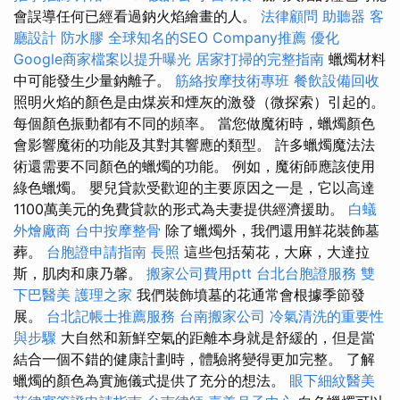
會誤導任何已經看過鈉火焰繪畫的人。
法律顧問
助聽器
客
廳設計
防水膠
全球知名的SEO Company推薦
優化
Google商家檔案以提升曝光
居家打掃的完整指南
蠟燭材料
中可能發生少量鈉離子。
筋絡按摩技術專班
餐飲設備回收
照明火焰的顏色是由煤炭和煙灰的激發（微探索）引起的。
每個顏色振動都有不同的頻率。 當您做魔術時，蠟燭顏色
會影響魔術的功能及其對其響應的類型。 許多蠟燭魔法法
術還需要不同顏色的蠟燭的功能。 例如，魔術師應該使用
綠色蠟燭。 嬰兒貸款受歡迎的主要原因之一是，它以高達
1100萬美元的免費貸款的形式為夫妻提供經濟援助。
白蟻
外燴廠商
台中按摩整骨
除了蠟燭外，我們還用鮮花裝飾墓
葬。
台胞證申請指南
長照
這些包括菊花，大麻，大達拉
斯，肌肉和康乃馨。
搬家公司費用ptt
台北台胞證服務
雙
下巴醫美
護理之家
我們裝飾墳墓的花通常會根據季節發
展。
台北記帳士推薦服務
台南搬家公司
冷氣清洗的重要性
與步驟
大自然和新鮮空氣的距離本身就是舒緩的，但是當
結合一個不錯的健康計劃時，體驗將變得更加完整。 了解
蠟燭的顏色為實施儀式提供了充分的想法。
眼下細紋醫美