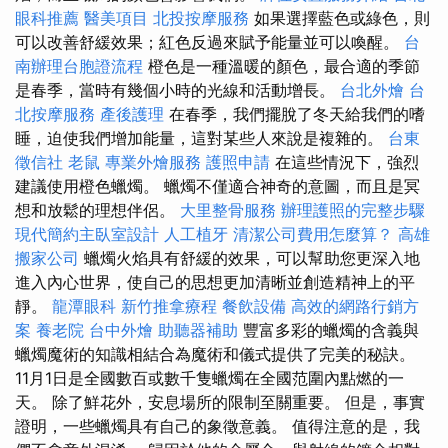
眼科推薦
醫美項目
北投按摩服務
如果選擇藍色或綠色，則
可以改善舒緩效果；紅色反過來賦予能量並可以喚醒。
台
南辦理台胞證流程
橙色是一種溫暖的顏色，最合適的季節
是春季，當時有幾個小時的光線和活動增長。
台北外燴
台
北按摩服務
產後護理
在春季，我們擺脫了冬天給我們的嗜
睡，迫使我們增加能量，這對某些人來說是複雜的。
台東
徵信社
老鼠
專業外燴服務
護照申請
在這些情況下，強烈
建議使用橙色蠟燭。 蠟燭不僅適合神奇的意圖，而且是冥
想和放鬆的理想伴侶。
大里整骨服務
辦理護照的完整步驟
現代簡約主臥室設計
人工植牙
清潔公司費用怎麼算？
高雄
搬家公司
蠟燭火焰具有舒緩的效果，可以幫助您更深入地
進入內心世界，使自己的思想更加清晰並創造精神上的平
靜。
龍潭眼科
新竹推拿療程
餐飲設備
高效的網路行銷方
案
養老院
台中外燴
助聽器補助
豐富多彩的蠟燭的含義與
蠟燭魔術的知識相結合為魔術和儀式提供了完美的秘訣。
11月1日是全國數百或數千隻蠟燭在全國范圍內點燃的一
天。 除了鮮花外，安息場所的限制至關重要。 但是，事實
證明，一些蠟燭具有自己的象徵意義。 值得注意的是，我