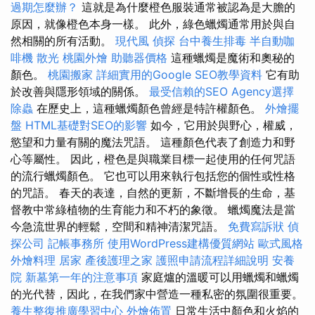
過期怎麼辦？
這就是為什麼橙色服裝通常被認為是大膽的
原因，就像橙色本身一樣。 此外，綠色蠟燭通常用於與自
然相關的所有活動。
現代風
偵探
台中養生排毒
半自動咖
啡機
散光
桃園外燴
助聽器價格
這種蠟燭是魔術和奧秘的
顏色。
桃園搬家
詳細實用的Google SEO教學資料
它有助
於改善與隱形領域的關係。
最受信賴的SEO Agency選擇
除蟲
在歷史上，這種蠟燭顏色曾經是特許權顏色。
外燴擺
盤
HTML基礎對SEO的影響
如今，它用於與野心，權威，
慾望和力量有關的魔法咒語。 這種顏色代表了創造力和野
心等屬性。 因此，橙色是與職業目標一起使用的任何咒語
的流行蠟燭顏色。 它也可以用來執行包括您的個性或性格
的咒語。 春天的表達，自然的更新，不斷增長的生命，基
督教中常綠植物的生育能力和不朽的象徵。 蠟燭魔法是當
今急流世界的輕鬆，空間和精神清潔咒語。
免費寫訴狀
偵
探公司
記帳事務所
使用WordPress建構優質網站
歐式風格
外燴料理
居家
產後護理之家
護照申請流程詳細說明
安養
院
新墓第一年的注意事項
家庭爐的溫暖可以用蠟燭和蠟燭
的光代替，因此，在我們家中營造一種私密的氛圍很重要。
養生整復推廣學習中心
外燴佈置
日常生活中顏色和火焰的