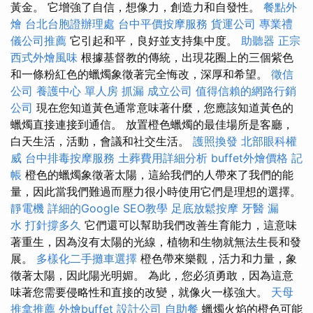
黃金。 它增強了自信，想像力，創造力和自發性。
餐點外
燴
台北台胞證辦理處
台中平價按摩服務
貨運公司
專業禮
儀公司推薦
它引起和平，良好並支持集中度。
助聽器
正宗
西式外燴風味
根據基督教的傳統，出現花圈上的三個紫色
和一條粉紅色的蠟燭象徵著完全悔改，深厚和希望。
徵信
公司
養護中心 單人房
抓漏
成立公司
值得信賴的網路行銷
公司
現在您知道黃色通常意味著什麼，您應該知道黃色的
蠟燭直接連接到通信。 放置橙色蠟燭的最佳場所是客廳，
白天生活，活動，會議和社交生活。
護照換發
北部眼科權
威
台中排毒按摩服務
土葬費用詳細分析
buffet外燴價格
記
帳
橙色的蠟燭象徵著太陽，這給我們的人帶來了我們的能
量，因此當我們難過而壓力很小時使用它們是理想的選擇。
靜電機
詳細的Google SEO教學
足底放鬆按摩
牙醫
漏
水 打針撐多久
它們還可以幫助我們改善生育能力，這意味
著重生，因為沒有太陽的光線，植物和生物就無法生長和發
展。
多樣化二手攤車選擇
橙色帶來樂觀，活力和力量，象
徵著太陽，因此陽光明媚。 為此，您必須勇敢，因為這意
味著您需要侵略性和直接的改變，就像火一樣強大。
天母
推拿推薦
外燴buffet
設計公司
自助餐
蠟燭火焰的橙色可能