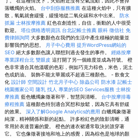
了。 在這種情況下，火焰附近沒有空氣流動，因此不會掉
落蠟燭的火焰。
台中刮痧服務推薦
在這種火焰中，只有擴
散，氧氣就會緩慢，緩慢地從二氧化碳和水中出來。
防水
抓漏
士林按摩推薦
紅色在創造性，自信，衝動的人中很受
歡迎。
塔位價格透明資訊
台北記帳士推薦
眼科
徵信社
免
費律師詢問
大多數顏色在我們的生活中產生積極的能量並
影響我們的思想。
月子中心費用
提升WordPress網站的
SEO
絕大多數顏色讓人聯想到過去發生的事件。
經絡按摩
專業課程台北
雙眼皮
這打開了另一個維度並成為符號。 橙
色非常適合其他溫暖的色彩，例如巧克力棕色，米色，泥土
色或奶油。 裝飾不能太華麗或不超過三種顏色。 - 飲食文
化
設計師
空間設計
竹北月子中心
除蟲公司
防水漆
記帳士
桃園搬家公司
隆乳
找人
專業的SEO Services服務
士林按
摩推薦
藍色蠟燭象徵著和平，智慧與清晰。
台中按摩排毒
療程推薦
這種顏色特別適合冥想和放鬆，因為它具有舒緩
的效果。
深入了解Google Analytics的應用
白蠟燭象徵著
純潔，精神關係和新的起點。 許多粉紅色的陰影清晰，通
常用於表達普遍的愛。 橙色的連衣裙通常取決於誰穿著
它。 它也像徵著接地和地上的感覺，因為棕色是地球的顏