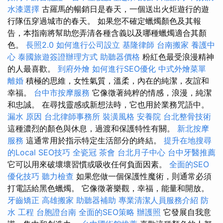
水漆選擇
古羅馬的暢銷日是春天，一個送出火炬遊行的遊
行隊伍穿過城市的春天。 如果您不確定蠟燭顏色及其報
告，本指南將幫助您弄清各種含義以及哪種蠟燭適合其顏
色。
長照2.0
如何進行公司設立
基隆律師
台南搬家
養護中
心
泰國旅遊簽證辦理方式
助聽器價格
粉紅色最受浪漫精神
的人最喜歡。
到府外燴
如何進行SEO優化
中式外燴菜單
離婚
積極的思維，女性氣質，溫柔，內在的純潔，友誼和
幸福。
台中市按摩服務
它像徵著純粹的情感，浪漫，純潔
和忠誠。 在尋找靈感或新想法時，它也用於業務咒語中。
漏水 原因
台北律師事務所
裝潢風格
安養院
台北整骨技術
這種濃烈的顏色與休息，過渡和保護特性有關。
新北按摩
服務
這通常用於指示特定生活部分的終結。
提升在地搜尋
的Local SEO技巧
全瓷冠
茶會
台北月子中心
台中牙醫推薦
它可以用來破壞壞習慣或吸收任何負面因素。
全面的SEO
優化技巧
聽力檢查
如果您做一個保護性魔術，則通常必須
打電話給黑色蠟燭。 它像徵著樂觀，幸福，能量和開放。
牙齒矯正
高雄搬家
助聽器補助
專業清潔人員服務介紹
防
水 工程
台胞證台南
全面的SEO策略
辦護照
它發展自我意