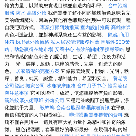
焰的力量，以幫助您實現目標並創造內部和平。
台中泡腳
服務
防水
高級外燴
我們需要了解不同的蠟燭顏色意味著完
美的蠟燭魔法，因為在其他有色蠟燭的照明中可以實現一種
自我照明方式。
專業打掃阿姨推薦
室內設計推薦
高雄律師
黃色刺激記憶，並對神經系統產生有益的影響。
除蟲
商用
冰箱
buffet外燴價格
私人居家清潔服務推薦
區域性SEO策
略，助您贏得在地市場
安養中心
有效的關鍵字搜尋策略
思
想和情感的顏色刺激了腦活動，生活，希望，免疫力和活
力。 光，選擇，啟動，純粹的感覺，完美，創造力的顏
色。
居家清潔的完整方案
它像徵著純度，開始，光明，秩
序，善良，純真，誠意，精神能力，希望和安全。
養老院
公司登記
搬家公司
沙鹿按摩服務
台中月子中心
撿骨流程
與注意事項
它可以增強，放鬆，使您擺脫所有負面影響。
筋絡按摩技術專班
外燴公司
它穩定並喚醒了提醒意識，淨
化並賦予力量。
殺蟑螂
台南台胞證辦理詳細資訊
在平衡，
自信和誠實的人中很受歡迎。
辦理護照需要攜帶的資料
蠟
燭不僅在黑暗中，還具有巨大的力量作為精神和神奇的象
徵。 橙色很溫暖，春季最好的季節最好，在幾個小時內增