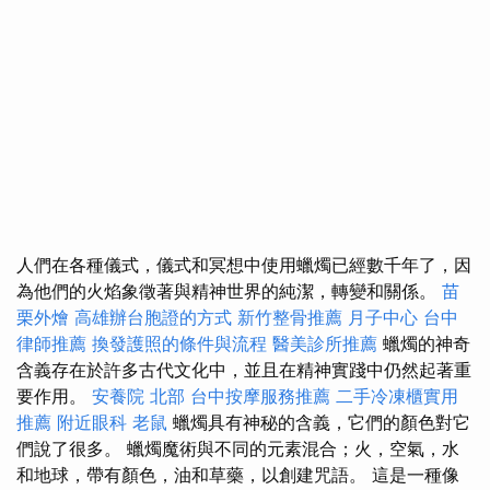
人們在各種儀式，儀式和冥想中使用蠟燭已經數千年了，因
為他們的火焰象徵著與精神世界的純潔，轉變和關係。
苗
栗外燴
高雄辦台胞證的方式
新竹整骨推薦
月子中心
台中
律師推薦
換發護照的條件與流程
醫美診所推薦
蠟燭的神奇
含義存在於許多古代文化中，並且在精神實踐中仍然起著重
要作用。
安養院 北部
台中按摩服務推薦
二手冷凍櫃實用
推薦
附近眼科
老鼠
蠟燭具有神秘的含義，它們的顏色對它
們說了很多。 蠟燭魔術與不同的元素混合；火，空氣，水
和地球，帶有顏色，油和草藥，以創建咒語。 這是一種像