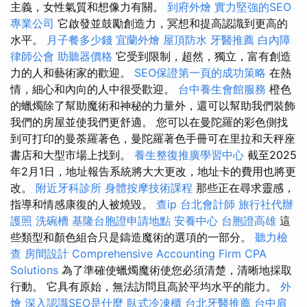
主義，女性氣質和想像力有關。
到府外燴
實力堅強的SEO
專業公司
它啟發並鼓勵創造力，冥想和提高認識到更高的
水平。
月子餐多少錢
宜蘭外燴
屋頂防水
牙醫推薦
白內障
律師公會
助聽器價格
它受到限制，超然，獨立，富有創造
力的人和藝術家的歡迎。
SEO保證第一頁的成功策略
在熱
情，細心和內向的人中很受歡迎。
台中養生會館服務
橙色
的蠟燭除了幫助魔術和神秘的力量外，還可以幫助我們裝飾
我們的房屋並使我們更舒適。 您可以在曼陀羅的彩色側找
到可打印的曼荼羅著色，曼陀羅著色手冊可在里拉和天秤座
書店和大型市場上找到。
養生整復推廣學習中心
截至2025
年2月1日，地址報告系統將大大更改，地址卡的費用也將更
改。
附近牙科診所
身體按摩技術課程
那些正在尋求靈感，
指導和情感康復的人被燒毀。
查ip
台北會計師
旅行社代辦
護照
洗碗槽
基隆台胞證申請地點
安養中心
台胞證高雄
這
些類型和顏色組合只是鑄造魔術的選項的一部分。
聽力檢
查
房間設計
Comprehensive Accounting Firm CPA
Solutions
為了準確使蠟燭魔術使您必須清楚，清晰地採取
行動。 它具有原始，無法訪問且高於平均水平的能力。
外
燴
深入認識SEO是什麼
臥式冷凍櫃
台北牙醫推薦
台中肩