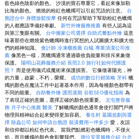
藍色綠色陰影的顏色。 沙漠的寶石尊重它，看起來像加勒
比海的顏色。 燃燒的粉紅色蠟燭可以引起咒語的注意。
台
胞證台中
身體放鬆按摩
任何在咒語幫助下幫助粉紅色蠟燭
的人都應該準備好奉獻。
新竹外燴服務推薦
有些人認為這
與第三隻眼有關。
台中搬家公司選擇
自助式餐點外燴
這意
味著那些在燃燒紫色蠟燭時進行冥想的人試圖擴大和擴大他
們的精神知識。
會計師
冷凍櫃推薦
白蟻
專業清潔公司推
薦
像黑色一樣，黑蠟燭通常通過吸收負能量和排斥來象徵
保護。
陽明山花葬服務介紹
長照2.0
旅行社如何代辦護
照？
而是使用儀式或魔術來保護損害。 它像徵著陽光，神
的力量，啟蒙，不朽，榮耀。
成功的數位行銷策略
牙科
蠟
燭的顏色在魔法工作中起著基本作用，因為每種顏色都帶有
不同的能量。
自助餐外燴
護照過期
谷歌SEO優化指南
為
了表現正確的意圖，選擇正確的顏色很重要。
北屯整骨服
務
月子中心推薦
醫美
了解蠟燭的顏色通常會使打開門戶將
物理與精神結合起來變得更加容易。
養生村
墓園規劃與選
擇
除蟲公司
如何申請台胞證
裝潢費用一坪多少
愛，友誼
和信仰都以粉紅色代表。 當我們點燃彩色蠟燭時，不僅火
焰，而且蠟燭的顏色會影響我們。
牌位安置服務介紹
台北