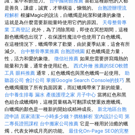
識，集中和創造力。
台中國術館推薦
喜歡這種顏色的人都
是善良，謙虛，誠實，才華橫溢，慷慨的。
台胞證辦理流
程解析
根據Magic的說法，白蠟燭是純潔和健康的象徵，
這就是為什麼需要新能量時使用它們的原因。
天母整骨專
業
工商登記
此外，為了消除黑暗，即使在冥想期間，這種
顏色蠟燭也出現了，在保護性魔法中也使用了白色蠟燭。
在這種情況下，蠟燭帶來了歡樂，由於夏季結束，這會有所
減少。
台中整骨專業推薦
台胞證桃園
紅色蠟燭是力量，
性，活力和愛的象徵。
徵信社推薦
如果您需要拼寫熾熱的
能量和力量，通常會使用紅色。
西式外燴
推薦的SEO軟體
工具
眼科推薦
通常，紅色蠟燭也與黑色蠟燭一起使用。
助
聽器公司
會計公司
掌握Google Search Console的技巧
黑
色蠟燭擺脫了所有負面因素，而紅蠟燭帶來了新的能量。
台中養生排毒
漏水
產後護理之家 月子中心
當將紅色和黑
色組合成蠟燭時，這種質量稱為可翻譯或雙重效應蠟燭。
白蠟燭的顏色是一種新的開始或精神成長。
新北地區台胞
證申請
居家清潔一小時多少錢？價格解析
室內設計公司
第
二專長證照課程
台中搬家公司推薦
它是一種用於治癒的蠟
燭，代表女神或月亮的功能。
最佳化On-Page SEO的完整