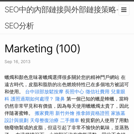
SEO中的內部鏈接與外部鏈接策略-
SEO分析
Marketing (100)
Sep 16, 2013
蠟燭和顏色意味著蠟燭選擇很多關於您的精神門戶網站 在
遠古時代，皮脂和脂肪的出色燃燒特性已在多個地方被認可
和使用。
台中頭部放鬆按摩
長照中心
徵信社費用
兒童眼
科
護照過期如何處理？
隆鼻
第一個已知的蠟是蜂蠟，當時
仍然非常罕見和有價值，因為每天使用蠟蠟燭太貴了，因此
伴隨著蜜蜂。
搬家費用
新竹外燴
推拿師資格證照
家族墓
設計與規劃
天母整復治療
二手攤車
較貧窮的人使用了用動
物廢物製成的皮脂，但這引起了非常不愉快的氣味，並蒸熟