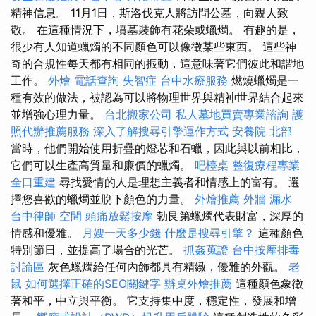
精神信息。 11月1日，斯洛伐克人將訪問公墓，向親人致
敬。 在這種情況下，墳墓裝飾有花朵或蠟燭。 有趣的是，
很少有人知道蠟燭的不同顏色可以像徵某些東西。 這些神
奇的合規性每天都有相同的振動，這意味著它們彼此和諧地
工作。
外燴
電話查詢
失智症
台中水療服務
燃燒蠟燭是一
種有效的做法，被認為可以將物理世界與精神世界結合起來
並增強心理力量。
台北搬家公司
私人墓地買賣專業諮詢
護
照代辦推薦服務
深入了解搜尋引擎運作方式
安養院 北部
當時，他們開始使用折疊的燈芯和石蠟，因此與以前相比，
它們可以生產高質量和廉價的蠟燭。
吧檯桌
整復療程專業
全口重建
尋找愛情的人是理想主義者和情感上的富有。 選
擇您喜歡的蠟燭並脫下顏色的力量。
外燴推薦
外牆 漏水
台中律師
空間
頭痛放鬆按摩
勃艮第蠟燭代表財富，深厚的
情感和優雅。
月嫂一天多少錢
什麼是搜尋引擎？
這種顏色
特別節日，並提高了場合的光芒。
抓姦蒐證
台中按摩排毒
討論區
灰色蠟燭給任何內飾都具有精緻，優雅的外觀。
老
鼠
如何選擇正確的SEO關鍵字
辦桌外燴推薦
這種顏色象徵
著和平，中立與平衡。 它支持集中度，穩定性，發展和增