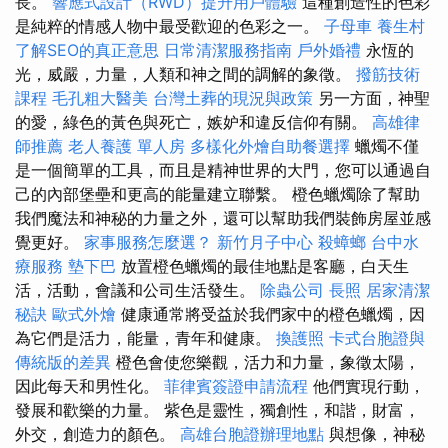
長。
響應式設計（RWD）提升用戶體驗
這種創造性的色彩
是純粹的情感人物中最受歡迎的色彩之一。
子母車
養生村
了解SEO的真正意思
日常清潔服務指南
戶外婚禮
永恆的
光，威嚴，力量，人類和神之間的調解的象徵。
撥筋技術
課程
毛孔粗大醫美
台灣土葬的現況與政策
另一方面，神聖
的愛，綠色的黃色與死亡，嫉妒和違反信仰有關。
高雄律
師推薦
老人養護 單人房
多樣化外燴自助餐選擇
蠟燭不僅
是一個簡單的工具，而且是精神世界的大門，您可以通過自
己的內部堡壘和更高的能量建立聯繫。 橙色蠟燭除了幫助
我們魔法和神秘的力量之外，還可以幫助我們裝飾房屋並感
覺更好。
家事服務怎麼選？
新竹月子中心
殺蟑螂
台中水
療服務
墊下巴
放置橙色蠟燭的最佳地點是客廳，白天生
活，活動，會議和公司生活發生。
除蟲公司
長照
居家清潔
秘訣
歐式外燴
健康通常將受益於我們家中的橙色蠟燭，因
為它們是活力，能量，青年和健康。
換護照
卡式台胞證與
傳統版的差異
橙色會使您樂觀，活力和力量，象徵太陽，
因此每天和男性化。
菲律賓簽證申請流程
他們實現行動，
發展和歡樂的力量。 紫色是靈性，獨創性，和諧，財富，
外交，創造力的顏色。
高雄台胞證辦理地點
與想像，神秘