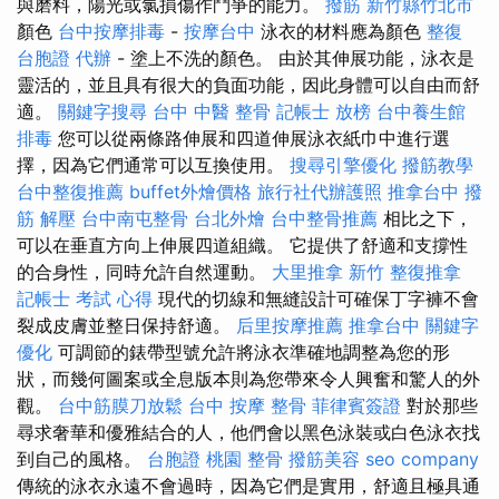
與磨料，陽光或氯損傷作鬥爭的能力。
撥筋 新竹縣竹北市
顏色
台中按摩排毒
-
按摩台中
泳衣的材料應為顏色
整復
台胞證 代辦
- 塗上不洗的顏色。 由於其伸展功能，泳衣是
靈活的，並且具有很大的負面功能，因此身體可以自由而舒
適。
關鍵字搜尋
台中 中醫 整骨
記帳士 放榜
台中養生館
排毒
您可以從兩條路伸展和四道伸展泳衣紙巾中進行選
擇，因為它們通常可以互換使用。
搜尋引擎優化
撥筋教學
台中整復推薦
buffet外燴價格
旅行社代辦護照
推拿台中
撥
筋 解壓
台中南屯整骨
台北外燴
台中整骨推薦
相比之下，
可以在垂直方向上伸展四道組織。 它提供了舒適和支撐性
的合身性，同時允許自然運動。
大里推拿
新竹 整復推拿
記帳士 考試 心得
現代的切線和無縫設計可確保丁字褲不會
裂成皮膚並整日保持舒適。
后里按摩推薦
推拿台中
關鍵字
優化
可調節的錶帶型號允許將泳衣準確地調整為您的形
狀，而幾何圖案或全息版本則為您帶來令人興奮和驚人的外
觀。
台中筋膜刀放鬆
台中 按摩 整骨
菲律賓簽證
對於那些
尋求奢華和優雅結合的人，他們會以黑色泳裝或白色泳衣找
到自己的風格。
台胞證 桃園
整骨
撥筋美容
seo company
傳統的泳衣永遠不會過時，因為它們是實用，舒適且極具通