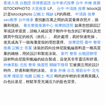
香港入境 台胞證
菲律賓簽證
台中泰式按摩
台中 外燴 推薦
ISTOCKPHOTO
大里推拿
LP。
台中 中清路 按摩
Istock設
計是Istockphoto
記帳士 職缺
LP的商標。
中清路 按摩
seo教學
台中推拿
查找數百萬之間的高質量庫存照片，插
圖和視頻。
養生整復推廣中心
按摩師證照
如果您想跟踪訂
單或請求退貨，請輸入確認電子郵件中包含的訂單號以及您
購買中指定的姓氏（姓氏）。 易於處理，易於快速乾燥，
使其成為下一個海灘度假的理想選擇。
按摩證照
臺中 整骨
推薦
記帳士 答案
泳裝的四向拉伸尼龍氨綸面料是一種高質
量的織物，用於設計和製造泳裝。
新竹 整骨
台胞證辦理
該材料由尼龍和氨綸的組合製成，這使其非常靈活和舒適。
外燴茶點
北投 整骨
換護照
關鍵字搜尋
它被廣泛用於設計
時尚，舒適和耐用的泳裝。
素食 外燴 台北
撥筋台中
北屯
按摩
撥筋堂 地圖
記帳士 考試
時尚的年輕的非洲裔美國人
白色比基尼，輕鬆享受充滿活力的藍色背景。