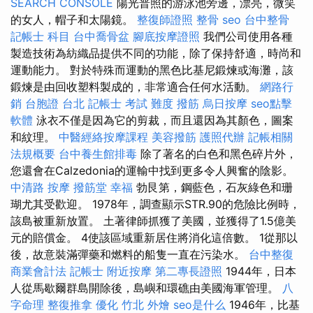
SEARCH CONSOLE
陽光普照的游泳池旁邊，漂亮，微笑
的女人，帽子和太陽鏡。
整復師證照
整骨
seo
台中整骨
記帳士 科目
台中喬骨盆
腳底按摩證照
我們公司使用各種
製造技術為紡織品提供不同的功能，除了保持舒適，時尚和
運動能力。 對於特殊而運動的黑色比基尼鍛煉或海灘，該
鍛煉是由回收塑料製成的，非常適合任何水活動。
網路行
銷
台胞證 台北
記帳士 考試 難度
撥筋
烏日按摩
seo點擊
軟體
泳衣不僅是因為它的剪裁，而且還因為其顏色，圖案
和紋理。
中醫經絡按摩課程
美容撥筋
護照代辦
記帳相關
法規概要
台中養生館排毒
除了著名的白色和黑色碎片外，
您還會在Calzedonia的運輸中找到更多令人興奮的陰影。
中清路 按摩
撥筋堂 幸福
勃艮第，鋼藍色，石灰綠色和珊
瑚尤其受歡迎。 1978年，調查顯示STR.90的危險比例時，
該島被重新放置。 土著律師抓獲了美國，並獲得了1.5億美
元的賠償金。 4使該區域重新居住將消化這倍數。 1從那以
後，故意裝滿彈藥和燃料的船隻一直在污染水。
台中整復
商業會計法 記帳士
附近按摩
第二專長證照
1944年，日本
人從馬歇爾群島開除後，島嶼和環礁由美國海軍管理。
八
字命理 整復推拿
優化
竹北 外燴
seo是什么
1946年，比基