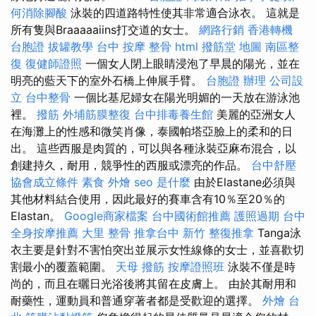
何消除腳酸
泳裝的四道路特性使其非常適合泳衣。 這就是
所有隻與Braaaaaiins打交道的女士。
網路行銷
香港轉機
台胞證
拔罐教學
台中 按摩 整骨
html
撥筋堂 地圖
南區整
復
復健師證照
一個女人閉上眼睛浸泡了早晨的陽光，並在
明亮的藍天下的室外石橋上伸展手臂。
台胞證 辦理
公司設
立
台中整骨
一個比基尼婦女在陽光明媚的一天放在游泳池
裡。
撥筋
外埔筋膜整復
台中排毒養生館
美麗的亞洲女人
在海灘上的性感和微笑肖像，泰國帕塔亞臉上的柔和的日
出。 這些西服是肉質的，可以與各種泳裝亞麻布混合，以
創建持久，耐用，競爭性的西服或漂亮的作品。
台中舒壓
協會成立條件
素食 外燴
seo 是什麼
由於Elastane必須與
其他材料結合使用，因此最好的賽車含有10％至20％的
Elastan。
Google商家檔案
台中國術館推薦
護照過期
台中
全身按摩推薦
大里 整骨
推拿台中
新竹 整復推拿
Tanga泳
衣主要是針對不害怕突出並展示女性線條的女士，並喜歡切
割最小的覆蓋範圍。
天母 撥筋
按摩證照班
泳裝不僅是時
尚的，而且在曬日光浴後將其留在皮膚上。 由於其耐用和
耐藥性，運動員和普通穿著者都是受歡迎的選擇。
外燴 台