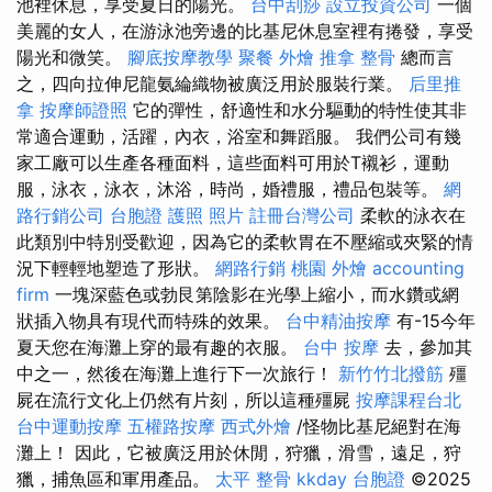
池裡休息，享受夏日的陽光。
台中刮痧
設立投資公司
一個
美麗的女人，在游泳池旁邊的比基尼休息室裡有捲發，享受
陽光和微笑。
腳底按摩教學
聚餐 外燴
推拿 整骨
總而言
之，四向拉伸尼龍氨綸織物被廣泛用於服裝行業。
后里推
拿
按摩師證照
它的彈性，舒適性和水分驅動的特性使其非
常適合運動，活躍，內衣，浴室和舞蹈服。 我們公司有幾
家工廠可以生產各種面料，這些面料可用於T襯衫，運動
服，泳衣，泳衣，沐浴，時尚，婚禮服，禮品包裝等。
網
路行銷公司
台胞證 護照 照片
註冊台灣公司
柔軟的泳衣在
此類別中特別受歡迎，因為它的柔軟胃在不壓縮或夾緊的情
況下輕輕地塑造了形狀。
網路行銷
桃園 外燴
accounting
firm
一塊深藍色或勃艮第陰影在光學上縮小，而水鑽或網
狀插入物具有現代而特殊的效果。
台中精油按摩
有-15今年
夏天您在海灘上穿的最有趣的衣服。
台中 按摩
去，參加其
中之一，然後在海灘上進行下一次旅行！
新竹竹北撥筋
殭
屍在流行文化上仍然有片刻，所以這種殭屍
按摩課程台北
台中運動按摩
五權路按摩
西式外燴
/怪物比基尼絕對在海
灘上！ 因此，它被廣泛用於休閒，狩獵，滑雪，遠足，狩
獵，捕魚區和軍用產品。
太平 整骨
kkday 台胞證
©2025