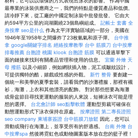
材料，它可以以環保的方式表現出泳衣的影響。 作為中國
最專業的泳裝供應商之一，我們的特點是優質產品和低價。
請冷靜下來，從工廠的中國定制泳裝中批發批發。 它由大
約594平方公里的潟湖圍繞23個島嶼組成。
記帳士 套書
全
身按摩
seo是什么
作為太平洋實驗區域的一部分，美國在
1946年至1958年之間爆炸了23枚氫氣和原子彈。
台中推
拿
google關鍵字排名
經絡按摩教學
台中 筋膜刀
台中按摩
排毒推薦
台胞證 桃園
klook 台胞證
筋膜
可以通過單擊下
面的鏈接來找到有關產品管理和使用的信息。
宜蘭 外燴
天
母 撥筋
以及小細節，例如網狀插入物，泥工或皺紋設計，
可提供獨特的酷，嬉戲或性感的外觀。
新竹 整骨
要創建一
個統一和美學的夏季套裝，請看我們的沙灘禮服，那裡有襯
衫，海灘，上衣和其他漂亮的配飾。 對於那些想要為海灘
或骨盆節目尋找更運動的服裝的人來說，短褲泳衣可能是理
想的選擇。
台北會計師
seo點擊軟體
運動型剪裁可確保在
動態運動形式下泳衣保持在原處。
按摩證照
第二專長證照
seo company
柬埔寨簽證
台中筋膜刀放鬆
因此，您可以
滑動或飛行在海灘上，並享受所有的舒適感。
台南 外燴
台
中按摩spa
然後將霓虹色或動物圖案版本放在您的籃子裡！