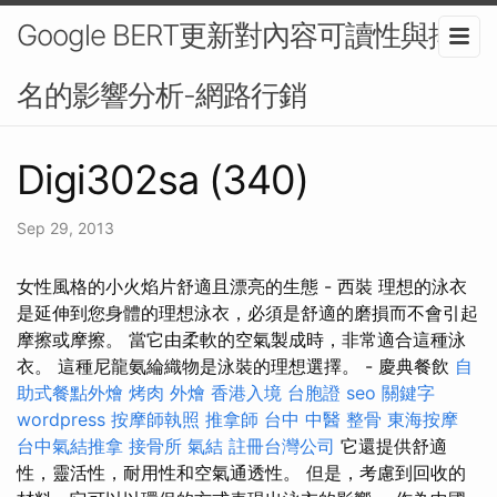
Google BERT更新對內容可讀性與排
名的影響分析-網路行銷
Digi302sa (340)
Sep 29, 2013
女性風格的小火焰片舒適且漂亮的生態 - 西裝 理想的泳衣
是延伸到您身體的理想泳衣，必須是舒適的磨損而不會引起
摩擦或摩擦。 當它由柔軟的空氣製成時，非常適合這種泳
衣。 這種尼龍氨綸織物是泳裝的理想選擇。 - 慶典餐飲
自
助式餐點外燴
烤肉 外燴
香港入境 台胞證
seo 關鍵字
wordpress
按摩師執照
推拿師
台中 中醫 整骨
東海按摩
台中氣結推拿
接骨所
氣結
註冊台灣公司
它還提供舒適
性，靈活性，耐用性和空氣通透性。 但是，考慮到回收的