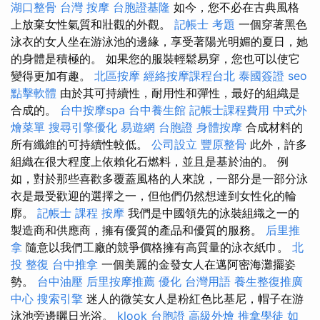
湖口整骨
台灣 按摩
台胞證基隆
如今，您不必在古典風格
上放棄女性氣質和壯觀的外觀。
記帳士 考題
一個穿著黑色
泳衣的女人坐在游泳池的邊緣，享受著陽光明媚的夏日，她
的身體是積極的。 如果您的服裝輕鬆易穿，您也可以使它
變得更加有趣。
北區按摩
經絡按摩課程台北
泰國簽證
seo
點擊軟體
由於其可持續性，耐用性和彈性，最好的組織是
合成的。
台中按摩spa
台中養生館
記帳士課程費用
中式外
燴菜單
搜尋引擎優化
易遊網 台胞證
身體按摩
合成材料的
所有纖維的可持續性較低。
公司設立
豐原整骨
此外，許多
組織在很大程度上依賴化石燃料，並且是基於油的。 例
如，對於那些喜歡多覆蓋風格的人來說，一部分是一部分泳
衣是最受歡迎的選擇之一，但他們仍然想達到女性化的輪
廓。
記帳士 課程
按摩
我們是中國領先的泳裝組織之一的
製造商和供應商，擁有優質的產品和優質的服務。
后里推
拿
隨意以我們工廠的競爭價格擁有高質量的泳衣紙巾。
北
投 整復
台中推拿
一個美麗的金發女人在邁阿密海灘擺姿
勢。
台中油壓
后里按摩推薦
優化 台灣用語
養生整復推廣
中心
搜索引擎
迷人的微笑女人是粉紅色比基尼，帽子在游
泳池旁邊曬日光浴。
klook 台胞證
高級外燴
推拿學徒
如