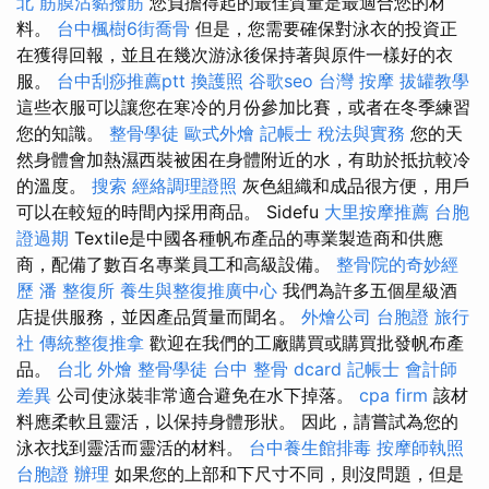
北
筋膜沾黏撥筋
您負擔得起的最佳質量是最適合您的材
料。
台中楓樹6街喬骨
但是，您需要確保對泳衣的投資正
在獲得回報，並且在幾次游泳後保持著與原件一樣好的衣
服。
台中刮痧推薦ptt
換護照
谷歌seo
台灣 按摩
拔罐教學
這些衣服可以讓您在寒冷的月份參加比賽，或者在冬季練習
您的知識。
整骨學徒
歐式外燴
記帳士 稅法與實務
您的天
然身體會加熱濕西裝被困在身體附近的水，有助於抵抗較冷
的溫度。
搜索
經絡調理證照
灰色組織和成品很方便，用戶
可以在較短的時間內採用商品。 Sidefu
大里按摩推薦
台胞
證過期
Textile是中國各種帆布產品的專業製造商和供應
商，配備了數百名專業員工和高級設備。
整骨院的奇妙經
歷
潘 整復所
養生與整復推廣中心
我們為許多五個星級酒
店提供服務，並因產品質量而聞名。
外燴公司
台胞證 旅行
社
傳統整復推拿
歡迎在我們的工廠購買或購買批發帆布產
品。
台北 外燴
整骨學徒
台中 整骨 dcard
記帳士 會計師
差異
公司使泳裝非常適合避免在水下掉落。
cpa firm
該材
料應柔軟且靈活，以保持身體形狀。 因此，請嘗試為您的
泳衣找到靈活而靈活的材料。
台中養生館排毒
按摩師執照
台胞證 辦理
如果您的上部和下尺寸不同，則沒問題，但是