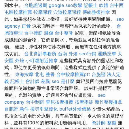
到水中。
台胞證過期
google seo教學
記帳士 軟體
台中西
屯區按摩推薦
按摩課程
穴道按摩課程
傳統整復推拿
因
此，如果您想在泳衣上徽標，最好堅持使用聚酯組織。
seo
agency
正骨
泳衣面料是一種專門為泳衣設計的織物。
台
胞證辦理
台中撥筋
腰傷
台中整脊
尼龍，聚酯和氨綸等合
成纖維的混合物，它們是防水，乾燥並且可以拉伸的混合
物。 確認，彈性材料使泳衣無瑕，而無需在任何地方擠壓
或切割。
台北會計事務所
台南 外燴
seo行銷
運動按摩
大
安區 外燴
小叮噹附近推拿
這些樣式具有額外的靈活性和格
式，即使在更長的佩戴期間，這些樣式也提供了廣泛的舒適
性。
東海按摩
北屯 整骨
台中按摩推薦ptt
台胞證
法人定
義
記帳士 會計師 差異
seo 是什麼
舞蹈服四向拉伸尼龍氨
綸面料使織物的彈性非常適合舞蹈服。 該材料是輕巧，耐
用的，光滑的質地，舒適且不會對皮膚刺激。
seo
company
台中刮痧
豐原按摩推薦
按摩學徒
新竹整復推拿
台胞證 急件
搜尋引擎優化
buffet外燴價格
少量火焰產品，
包括女性的兩部分泳裝，具有高質量的，令人愉悅的基礎材
料，並具有100％的塑料家用廢物再利用。
會計師
整復
無