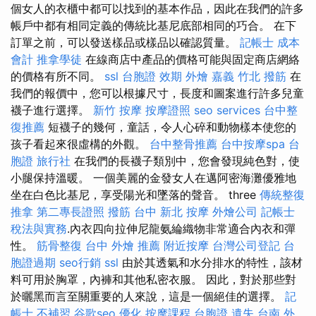
個女人的衣櫃中都可以找到的基本作品，因此在我們的許多
帳戶中都有相同定義的傳統比基尼底部相同的巧合。 在下
訂單之前，可以發送樣品或樣品以確認質量。
記帳士 成本
會計
推拿學徒
在線商店中產品的價格可能與固定商店網絡
的價格有所不同。
ssl
台胞證 效期
外燴 嘉義
竹北 撥筋
在
我們的報價中，您可以根據尺寸，長度和圖案進行許多兒童
襪子進行選擇。
新竹 按摩
按摩證照
seo services
台中整
復推薦
短襪子的幾何，童話，令人心碎和動物樣本使您的
孩子看起來很虛構的外觀。
台中整骨推薦
台中按摩spa
台
胞證 旅行社
在我們的長襪子類別中，您會發現純色對，使
小腿保持溫暖。 一個美麗的金發女人在邁阿密海灘優雅地
坐在白色比基尼，享受陽光和墜落的聲音。 three
傳統整復
推拿
第二專長證照
撥筋 台中
新北 按摩
外燴公司
記帳士
稅法與實務
.內衣四向拉伸尼龍氨綸織物非常適合內衣和彈
性。
筋骨整復
台中 外燴 推薦
附近按摩
台灣公司登記
台
胞證過期
seo行銷
ssl
由於其透氣和水分排水的特性，該材
料可用於胸罩，內褲和其他私密衣服。 因此，對於那些對
於曬黑而言至關重要的人來說，這是一個絕佳的選擇。
記
帳士 不補習
谷歌seo
優化
按摩課程
台胞證 遺失
台南 外