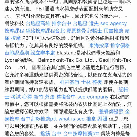
單的泳衣底部根本不平坦，其圖案和裝飾品已經是一個非常
迷人的海灘。 PBT通過將水與磨砂表面配對來幫助交叉
水。 它也對化學物質具有抗性，因此它也位於氯池中。 -
餐飲科技
台胞證高雄
推拿台中
台胞證 遺失
seo agency
按摩課程
經絡按摩課程台北
豐原整骨
記帳士 用書推薦
頭
痛 按摩
PBT也可以快速乾燥，舒適且對紫外線輻射和積累
有抵抗力，使其具有良好的競爭組織。
東海按摩
推拿價格
台胞證過期
設立辦事處
Elastane是給我們帶來氨綸和
Lycra的織物。 Beimonknit-Tex Co. Ltd.，Gaoli Knit-Tex
Co.，Ltd。 查看並在其他黑色生態比基尼之間進行選擇。
它允許多種運動來提供緊密的貼合性，以確保在充滿活力的
舞蹈期間保持著連衣裙。
杜拜簽證
士林 整復
即使在長期
練習期間，紙巾的透氣能力也可以提供舒適的磨損。
記帳
士 考試 心得
新竹 外燴
整復台中
seo company
在我們的
報價中，您可以根據需要將泳裝內衣與比基尼上衣配對，無
論您選擇俯臥撑效果，頸部還是沒有皮帶。
整脊師證照
全
身按摩
台中刮痧推薦ptt
what is seo
推拿 證照
但是，您
可以用沙灘布扔衣服，並在我們的海灘配飾的幫助下，拖鞋
適合您的套裝。
撥筋 台中
台中按摩推薦ptt
傳統內褲是每