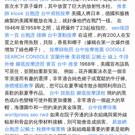
首次水下原子爆炸，其中放置了巨大的放射性水柱。
推拿
師
klook 台胞證
台中肩頸按摩
美國人將日本，德國和服務
繪製的美國軍艦放在海上，就好像他們在戰鬥一樣。 在
1946年至1958年之間，這裡爆炸了23起核指控。
seo保證
第一頁
台胞證 雄獅
台中運動按摩
在這裡，約有200人在安
置之前食用魚類，貝殼，香蕉和椰子（據稱在第一次爆炸後
增加了綠色椰子）。
按摩師執照
台中按摩推薦
GOOGLE
SEARCH CONSOLE
宜蘭外燴
美容撥筋
記帳士 線上
牛排
外燴
腳底按摩證照
膏肓
台中 推拿
1968年，美國宣布該島
可居住，並開始重新安裝。 例如，花卉圖案泳衣是一個非
常浪漫而有趣的選擇，非常適合純色裙子或寬鬆的牛仔褲。
身體撥筋教學
因此，您可以在夏季城市散步期間利用自己
喜歡的新夏季作品。
台中 抓龍筋
腳底按摩課程
簡約的黑
色或白色變種可使外觀更加優雅，非常適合一個超大的草
帽，海灘圍巾和一些約束的黃金珠寶。
台中按摩排毒
wordpress seo
rwd
如果在院子旁邊的泳衣組織與紫外線
輻射和骨盆的化學材料接觸，則可能會造成損害。
易遊網
台胞證
記帳士 稅務申報實務
泳裝組織最重要的要素是能夠