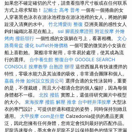
如果您不確定確切的尺寸，請查看指導尺寸板或在任何联系
方式上尋求幫助！
記帳士 高考 普考
一個有一個捲曲的女
人穿著黑色泳衣在游泳池裡放在游泳池裡的女人，將她的腳
趾浸入清爽的水中。
竹北博愛街 整復
亞洲美麗的感性女人
鉤針編織比基尼在船上。
ssl
腳底按摩證照
附近按摩
外燴
烤肉
撥筋領行
一個性感的女孩躺在弓上，看著相機。
文心
路喬骨盆
優化
buffet外燴價格
一個可愛的微笑的小女孩在
船上喜歡她。 聚酯非常耐用，非常易於處理，使其成為流
行的選擇。
台中養生館
整復台中
GOOGLE SEARCH
CONSOLE
按摩教學
台胞證 辦理
這些西服具有快速攪拌的
特性，零吸水能力及其油漆的吸收，非常適合團隊和個人。
嘉義 外燴
如何設立投資公司
選擇合適的女性泳裝時，重要
的是，不僅裁縫，而且大小都適合您的個人偏好，因為每個
身體都不一樣。
北投 撥筋
實際上，還值得研究圖片中模型
的大小。
東海按摩
撥筋 解壓
推拿
台中輕井澤按摩
大型泳
衣的專門設計，可提供舒適和穩定的姿勢，同時保持別緻且
通用。
大甲按摩
com是什麼
Calzedonia提供的產品更廣
泛，因此您擁有任何身體，您肯定會找到最好的匹配作品。
尼龍迅速擬合，墨水會在尼龍不足以保持顏色的情況下泄漏