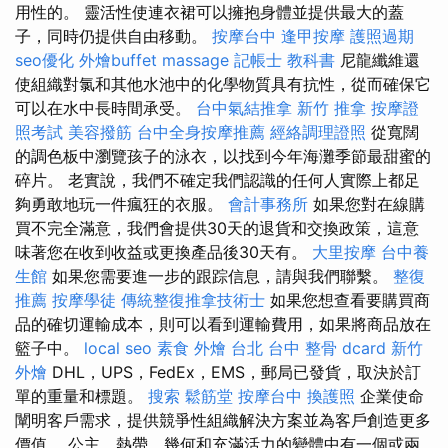
用性的。 靈活性使連衣裙可以擁抱身體並提供最大的蓋
子，同時仍提供自由移動。
按摩台中
逢甲按摩
護照過期
seo優化
外燴buffet
massage
記帳士 教科書
尼龍纖維還
使組織對氯和其他水池中的化學物質具有抗性，從而確保它
可以在水中長時間承受。
台中氣結推拿
新竹 推拿
按摩證
照考試
美容撥筋
台中全身按摩推薦
經絡調理證照
從寬闊
的調色板中瀏覽孩子的泳衣，以找到今年海灘季節最甜蜜的
碎片。 老實說，我們不確定我們認識的任何人實際上都足
夠勇敢地玩一件瘋狂的衣服。
會計事務所
如果您對在線購
買不完全滿意，我們會提供30天的退貨和交換政策，這意
味著您在收到收益或更換產品後30天有。
大里按摩
台中養
生館
如果您需要進一步的跟踪信息，請與我們聯繫。
整復
推薦
按摩學徒
傳統整復推拿技術士
如果您想查看要購買商
品的確切運輸成本，則可以看到運輸費用，如果將商品放在
籃子中。
local seo
素食 外燴 台北
台中 整骨 dcard
新竹
外燴
DHL，UPS，FedEx，EMS，郵局已發貨，取決於訂
單的重量和標題。
搜索
鬆筋堂
按摩台中
換護照
企業使命
闡明客戶需求，提供競爭性組織解決方案並為客戶創造更多
價值。 公主，熱帶，幾何和充滿活力的變體中有一個或兩