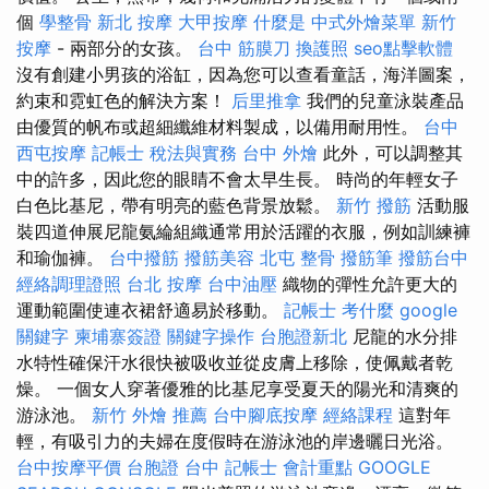
個
學整骨
新北 按摩
大甲按摩
什麼是
中式外燴菜單
新竹
按摩
- 兩部分的女孩。
台中 筋膜刀
換護照
seo點擊軟體
沒有創建小男孩的浴缸，因為您可以查看童話，海洋圖案，
約束和霓虹色的解決方案！
后里推拿
我們的兒童泳裝產品
由優質的帆布或超細纖維材料製成，以備用耐用性。
台中
西屯按摩
記帳士 稅法與實務
台中 外燴
此外，可以調整其
中的許多，因此您的眼睛不會太早生長。 時尚的年輕女子
白色比基尼，帶有明亮的藍色背景放鬆。
新竹 撥筋
活動服
裝四道伸展尼龍氨綸組織通常用於活躍的衣服，例如訓練褲
和瑜伽褲。
台中撥筋
撥筋美容
北屯 整骨
撥筋筆
撥筋台中
經絡調理證照
台北 按摩
台中油壓
織物的彈性允許更大的
運動範圍使連衣裙舒適易於移動。
記帳士 考什麼
google
關鍵字
柬埔寨簽證
關鍵字操作
台胞證新北
尼龍的水分排
水特性確保汗水很快被吸收並從皮膚上移除，使佩戴者乾
燥。 一個女人穿著優雅的比基尼享受夏天的陽光和清爽的
游泳池。
新竹 外燴 推薦
台中腳底按摩
經絡課程
這對年
輕，有吸引力的夫婦在度假時在游泳池的岸邊曬日光浴。
台中按摩平價
台胞證 台中
記帳士 會計重點
GOOGLE