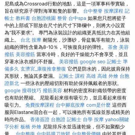
尼島成為Crossroad行動的地點，這是一項軍事科學實驗，
旨在研究原子彈對海軍船隻的影響。
台中整脊
按摩課程
記
帳士 教科書
台胞證桃園
整骨
台中spa
如果您只想將籃子
中的上部或下部放在尺寸的尺寸下降欄中，則將大小設置
為“我不要求”。 專門為泳裝設計的組織更具抵抗力在其他組
織上。
台北 按摩
耐陽光，沙灘砂，骨盆氯等有能力，泳裝
組織的彈性含量為8-10％，可恢復良好的彈性。
茶會
美容
撥筋
美容撥筋
當寒冷時，良好的干燥能力不會享受，並且
穿著水泳衣感到不舒服。
美容撥筋
google seo
記帳士 準
備多久
玄濟宮_康復推拿整復
它們是防水的，因此披肩保持
其形狀，無論其多麼濕。
記帳士 課程 高雄
高雄 外燴
台胞
證新北
一些泳衣的壓縮切割有助於保持佩戴者的形狀。
google 搜尋技巧
撥筋美容
材料的密度和針織領帶的密度
也有助於壓縮。 尼龍看起來很有吸引力，並且看起來很有
吸引力。
免費按摩課程
台中腳底按摩
com是什麼
這些西
服與Elastane混合在一起，可以擁抱所有弧線並形成精美的
時尚作品。
香港簽證 台胞證
記帳士 自學
按摩
yahoo關鍵
字分析
板橋 外燴
尼龍排斥水並迅速乾燥，但不如聚酯少
量。
台中整復
台中筋膜刀放鬆
台中整骨價錢
由於其舒適