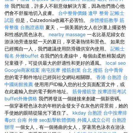
燴
我們知道，許多人不願意做解決方案，因為他們擔心他
們會不舒服地切入皮膚。
台中整骨價錢
逢甲 整骨
記帳士
試題
但是，Calzedonia收藏不必害怕。
身體撥筋教學
筋
骨整復
台胞證過期
夏天，一個美麗的女人在沙灘上擺姿勢
和性感的黑色泳衣。
nearby massage
一名比基尼婦女在
游泳池旁邊放鬆一天的夏日，享受著熱情和景色。 如果您
已經獨自一人，我們建議使用防滑襪供室內使用。
記帳士
報名
外燴buffet
在我們的生產線中，每個由柔軟棉製成的
兒童襪子，可提供最大的舒適性和更好的通風。
local seo
Google商家檔案
南屯按摩
撥筋創業
台北 撥筋
台中喬骨
您的電子郵件地址已經與社交網站相關聯。
香港 台胞證
台
中國術館推薦
使用用戶ID輸入您的社交頁面配置文件，或
在此處輸入您的電子郵件地址。
筋骨撥筋堂
按摩證照考試
buffet外燴價格
我們將發送一個鏈接來創建一個新密碼。
一個穿著橙色泳衣的年輕的金發女子在灰色的背景前，她的
手使她的眼睛從陽光下遮住了。
kkday 台胞證
台中按摩排
毒ptt
台南 外燴
seo點擊軟體價格
外國人成立公司
台胞證
辦理
一個女人，有一個捲曲的女人，穿著黑色泳衣在游泳