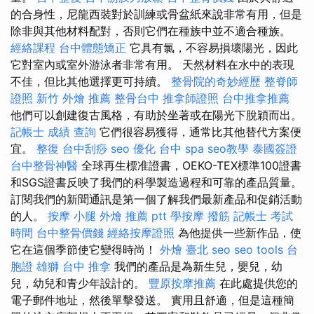
的合身性，尼龍西裝對於訓練或骨盆紙來說非常有用，但是
除非與其他材料配對，否則它們在種族中並不適合種族。
經絡課程
台中體態矯正
它具有氯，不容易損壞陽光，因此
它對室內或室外游泳者非常有用。 天然材料在水中的表現
不佳，但比其他選擇更可持續。
整骨院的奇妙經歷
整脊師
證照
新竹 外燴 推薦
整骨台中
推拿師證照
台中推拿推薦
他們可以創建復古風格，有助於坐著或在陽光下脫穎而出。
記帳士 成績 查詢
它們很容易獲得，通常比其他替代方案便
宜。
整復
台中刮痧
seo 優化
台中 spa
seo教學
泰國簽證
台中整骨神醫
全球再生標准證書，OEKO-TEX標準100證書
和SGS證書反映了我們的科學製造過程和可靠的產品質量。
訂閱我們的新聞通訊是第一個了解我們最新產品和促銷活動
的人。
按摩 小腿
外燴 推薦 ptt
學按摩
撥筋
記帳士 考試
時間
台中整骨價錢
經絡按摩證照
為他提供一些新作品，使
它在這個季節使它變得時尚！
外燴 臺北
seo
seo tools
台
胞證 雄獅
台中 推拿
我們的產品是為新生兒，嬰兒，幼
兒，幼兒和青少年設計的。
豐原按摩推薦
在此處提供您的
電子郵件地址，然後單擊發送。 實用且舒適，但是這種簡