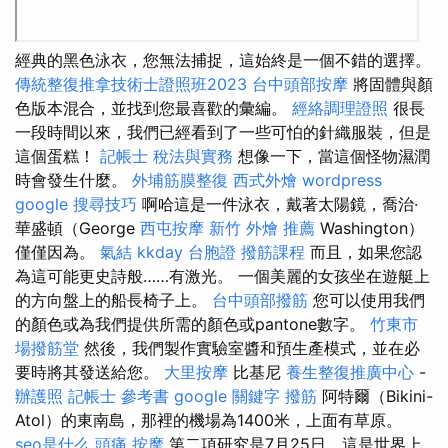
經典的黑色泳衣，您無法捕捉，這始終是一個不錯的選擇。
傳統整復推拿技術士證照班2023
台中頭部按摩
將固體與顏
色版本混合，並找到您最喜歡的彙編。
經絡調理證照
很長
一段時間以來，我們已經看到了一些可怕的針織服裝，但是
這個蛋糕！
記帳士 稅法與實務
想像一下，當這個怪物濕潤
時會發生什麼。
外埔筋膜整復
西式外燴
wordpress
google 搜尋技巧
啊哈這是一件泳衣，戴著太陽鏡，喬治·
華盛頓（George
西屯按摩
新竹 外燴 推薦
Washington）
僅僅因為。
氣結
kkday 台胞證
撥筋課程
而且，如果您認
為這可能更史詩般……有激光。 一個美麗的女孩坐在遊艇上
的方向盤上的船長椅子上。
台中頭部撥筋
您可以使用我們
的顏色或為我們提供所需的顏色或pantone數字。
竹東市
場撥筋堂
然後，我們製作實驗室醬和預生產模式，並在必
要時將其發送給您。
大里按摩
比基尼
養生整復推廣中心
-
辦護照
記帳士 參考書
google 關鍵字
撥筋
阿特爾（Bikini-
Atol）的東南島，那裡的機場為1400米，上面有草原。
seo是什么
頭痛 按摩
第二項研究是7月25日，這是世界上