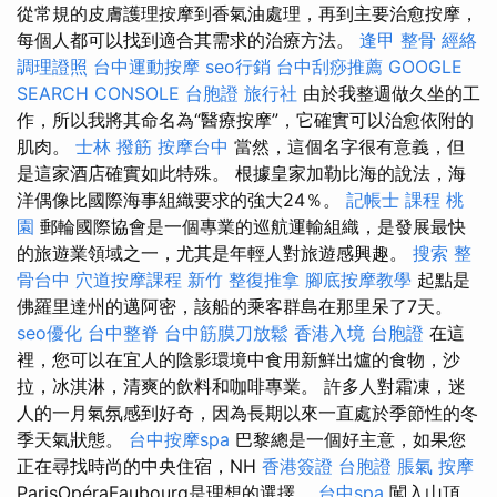
從常規的皮膚護理按摩到香氣油處理，再到主要治愈按摩，
每個人都可以找到適合其需求的治療方法。
逢甲 整骨
經絡
調理證照
台中運動按摩
seo行銷
台中刮痧推薦
GOOGLE
SEARCH CONSOLE
台胞證 旅行社
由於我整週做久坐的工
作，所以我將其命名為“醫療按摩”，它確實可以治愈依附的
肌肉。
士林 撥筋
按摩台中
當然，這個名字很有意義，但
是這家酒店確實如此特殊。 根據皇家加勒比海的說法，海
洋偶像比國際海事組織要求的強大24％。
記帳士 課程 桃
園
郵輪國際協會是一個專業的巡航運輸組織，是發展最快
的旅遊業領域之一，尤其是年輕人對旅遊感興趣。
搜索
整
骨台中
穴道按摩課程
新竹 整復推拿
腳底按摩教學
起點是
佛羅里達州的邁阿密，該船的乘客群島在那里呆了7天。
seo優化
台中整脊
台中筋膜刀放鬆
香港入境 台胞證
在這
裡，您可以在宜人的陰影環境中食用新鮮出爐的食物，沙
拉，冰淇淋，清爽的飲料和咖啡專業。 許多人對霜凍，迷
人的一月氣氛感到好奇，因為長期以來一直處於季節性的冬
季天氣狀態。
台中按摩spa
巴黎總是一個好主意，如果您
正在尋找時尚的中央住宿，NH
香港簽證 台胞證
脹氣 按摩
ParisOpéraFaubourg是理想的選擇。
台中spa
闖入山頂，