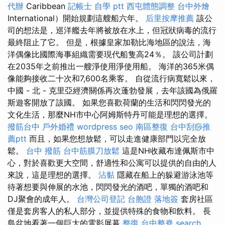
代辦
Caribbean
記帳士 自學 ptt
西屯體態調整
台中外燴
International）開始規劃這艘船六年。
后里按摩推薦
該公
司的想法是，巡洋艦去年將被放在水上，但冠狀病毒的流行
最終阻止了它。 但是，根據皇家加勒比海地區的說法，海
洋偶像比國際海事組織需要現代船隻高24％。 該公司計劃
在2035年之前推出一艘淨使用淨使用船。 海洋的365米偶
像能夠接收二十次和7,600名乘客。 自從流行病寬鬆以來，
中國 - 北 - 克里亞經濟關係再次蓬勃發展，去年該國為俄羅
斯遊客開放了該國。 如果您喜歡荷蘭的生活和閃閃發光的
文化生活，那麼NH市中心阿姆斯特丹可能是理想的選擇。
撥筋台中
戶外婚禮
wordpress seo
南區整復
台中刮痧推
薦ptt
而且，如果您想放鬆，可以走進健康部門以完全放
鬆。
台中 撥筋
台中筋膜刀放鬆
這是NH收藏布達佩斯市中
心，對於喜歡更大空間，舒適性和公寓可以提供的自由的人
來說，這是理想的選擇。
沾黏
隱藏在船上的躲避游泳池等
待著想要與伸展的水池，閃閃發光的酒吧，單獨的酒吧和
DJ聚會的成年人。
台灣公司登記
台胞證 落地簽
套房社區
僅是套房客人的私人部分，並提供特殊的食物和飲料。 長
島盆地看著一個巨大的電影屏幕
整復
台中整脊
search