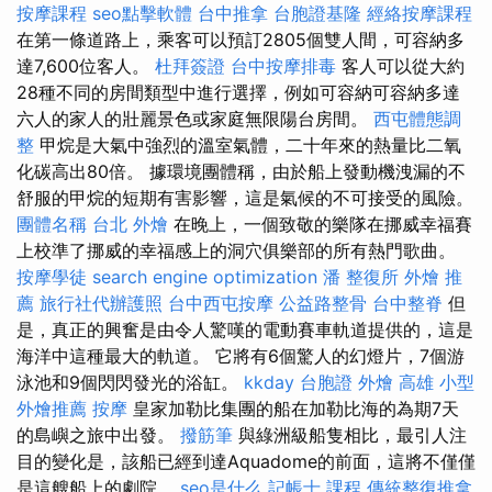
按摩課程
seo點擊軟體
台中推拿
台胞證基隆
經絡按摩課程
在第一條道路上，乘客可以預訂2805個雙人間，可容納多
達7,600位客人。
杜拜簽證
台中按摩排毒
客人可以從大約
28種不同的房間類型中進行選擇，例如可容納可容納多達
六人的家人的壯麗景色或家庭無限陽台房間。
西屯體態調
整
甲烷是大氣中強烈的溫室氣體，二十年來的熱量比二氧
化碳高出80倍。 據環境團體稱，由於船上發動機洩漏的不
舒服的甲烷的短期有害影響，這是氣候的不可接受的風險。
團體名稱
台北 外燴
在晚上，一個致敬的樂隊在挪威幸福賽
上校準了挪威的幸福感上的洞穴俱樂部的所有熱門歌曲。
按摩學徒
search engine optimization
潘 整復所
外燴 推
薦
旅行社代辦護照
台中西屯按摩
公益路整骨
台中整脊
但
是，真正的興奮是由令人驚嘆的電動賽車軌道提供的，這是
海洋中這種最大的軌道。 它將有6個驚人的幻燈片，7個游
泳池和9個閃閃發光的浴缸。
kkday 台胞證
外燴 高雄
小型
外燴推薦
按摩
皇家加勒比集團的船在加勒比海的為期7天
的島嶼之旅中出發。
撥筋筆
與綠洲級船隻相比，最引人注
目的變化是，該船已經到達Aquadome的前面，這將不僅僅
是這艘船上的劇院。
seo是什么
記帳士 課程
傳統整復推拿