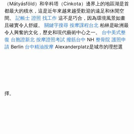
（Mátyásföld）和辛科塔（Cinkota）邊界上的地區湖是首
都最大的積水，這是近年來越來越受歡迎的遠足和休閒空
間。
記帳士 證照 找工作
這不是巧合，因為環境風景如畫
且確實令人舒緩。
關鍵字搜尋
按摩課程台北
柏林是歐洲最
令人興奮的文化，歷史和現代藝術中心之一。
台中美式整
復
台胞證新北
按摩證照考試
撥筋台中
NH
整骨院
護照申
請
Berlin
台中精油按摩
Alexanderplatz是城市的理想選
擇。