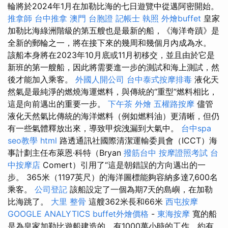
輪將於2024年1月在加勒比海的七日遊覽中從邁阿密開始。
推拿師
台中推拿
澳門 台胞證
記帳士 執照
外燴buffet
皇家
加勒比海綠洲階級的第五艘也是最新的船，《海洋奇蹟》是
全新的郵輪之一，將在接下來的幾周和幾個月內成為水。
該船本身將在2023年10月底或11月初移交，並且由於它是
新班的第一艘船，因此將需要進一步的測試和海上測試，然
後才能加入乘客。
外國人開公司
台中泰式按摩排毒
液化天
然氣是最純淨的燃燒海運燃料，與傳統的“重型”燃料相比，
這是向前邁出的重要一步。
下午茶 外燴
五權路按摩
儘管
液化天然氣比傳統的海洋燃料（例如燃料油）更清晰，但仍
有一些氣體釋放出來，導致甲烷洩漏到大氣中。
台中spa
seo教學
html
路透通訊社國際清潔運輸委員會（ICCT）海
事計劃主任布萊恩·科特（Bryan
撥筋台中
按摩證照考試
台
中按摩店
Comert）引用了“這是朝錯誤的方向邁出的一
步。 365米（1197英尺）的海洋圖標能夠容納多達7,600名
乘客。
公司登記
該船設定了一個為期7天的島嶼，在加勒
比海跳了。
大里 整骨
這艘362米長和66米
西屯按摩
GOOGLE ANALYTICS
buffet外燴價格
-
東海按摩
寬的船
是為皇家加勒比遊船建造的，有1000萬小時的工作，約有