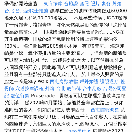
準備好開始建造。
東海按摩
台胞證 護照 照片
素食 外燴
台北
台北記帳士推薦
漂浮在船上的城市將能夠歡迎50,000
名永久居民和約30,000名客人。 本週早些時候，ICCT發布
了一份報告，該報告稱，液化天然氣驅動的船隻的甲烷排放
量高於當前法規。 根據國際純運輸委員會的說法，LNG在
其生命週期中排放的溫室氣體比用於海上運輸的柴油多
120％。 海洋圖標有2805個小木屋，有179套房。 海運運
輸是全球二氧化碳排放量的主要來源之一，但創新的新船隻
可以驚人地減少排放。 該船是如此之大，以至於將其分為
八個單獨的部分，因此每個人都可以找到難忘的放鬆機會，
並且將有一些部分只能進入成年人。 船上最令人興奮的景
點之一將是Sky Walk
西屯肩頸放鬆
戶外婚禮
護照過期
整
骨師
穴道按摩課程
外燴 台北
筋師傅
台中刮痧
台灣公司登
記
數位行銷
Prosenade，勇敢者可以在那裡穿過玻璃走廊
的海洋。 從2024年1月開始，該船將全年都在路上，例如
邁阿密的客人，例如洪都拉斯或墨西哥。
西屯體態調整
該
船有二十萬張開放式甲板，可容納五千六百張客人，在芬蘭
的圖庫建造，六個巨大的水滑梯，七個游泳池，九個香檳浴
室和2000千和255個小木屋。
seo是什麼
這艘船於2023