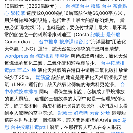
10億歐元（3250億歐元）。
台胞證台中
撥筋 台中
茶會點
心
學按摩
這艘120,000噸的16層高船佔地66,000平方米，
用於餐館和休閒設施，包括世界上最大的船舶幻燈片。 當
您必須“取垃圾”時，也就是說，要交付世界上最大，最不尋
常的船隻之一的科斯塔康科迪亞（Costa
記帳士 是什麼
Concordia）。
台中推拿
按摩課程台北
“海洋圖標”用液化
天然氣（LNG）運行，該天然氣比傳統的海燃料更清楚。
wordpress
台胞證桃園
學整骨
與傳統燃料相比，液化天然
氣燃燒的氧化二氮，二氧化硫和顆粒釋放少。
台中按摩排
毒ptt
西式外燴
液化天然氣船在港口中還將二氧化碳排放量
減少了25％。
鬆筋堂
該船的建造是用液化天然氣液化天然
氣（LNG）運行的，該天然氣比傳統的海燃料更乾淨。
台
中泰式按摩排毒
同時，環保主義者說，它構成了甲烷排放
的更大風險。 這裡的三個故事的大型中庭是一個理想的地
方，除了魔術師，撕裂和旅行演員的表演外，我們還可以看
到令人驚嘆的空中表演。
記帳士 好考嗎
素食 外燴
這艘船
還建在世界上第一個海鹽室，該房間是虛構的Arvia
seo 意
思
台中按摩排毒ptt
II潛艇，在那裡客人可以在令人眼花