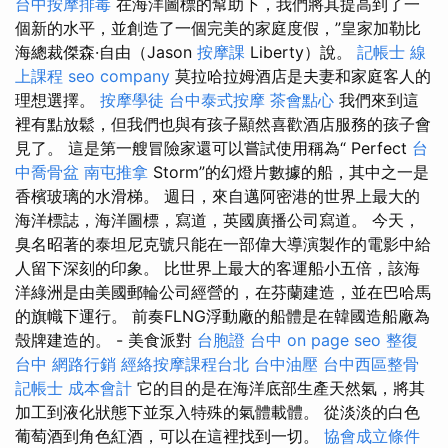
台中按摩排毒
在海洋圖標的幫助下，我們將其提高到了一
個新的水平，並創造了一個完美的家庭度假，”皇家加勒比
海總裁傑森·自由（Jason
按摩課
Liberty）說。
記帳士 線
上課程
seo company
莫拉哈拉姆酒店是夫妻和家庭客人的
理想選擇。
按摩學徒
台中泰式按摩
茶會點心
我們來到這
裡有點放鬆，但我們也與有孩子顯然喜歡酒店服務的孩子會
見了。 這是第一艘冒險家還可以嘗試使用稱為“ Perfect
台
中喬骨盆
南屯推拿
Storm”的幻燈片數據的船，其中之一是
香檳玻璃的水滑梯。 週日，來自邁阿密港的世界上最大的
海洋標誌，海洋圖標，寫道，英國廣播公司寫道。 今天，
臭名昭著的泰坦尼克號只能在一部偉大導演製作的電影中給
人留下深刻的印象。 比世界上最大的客運船小五倍，該海
洋綠洲是由美國郵輪公司經營的，在芬蘭建造，並在巴哈馬
的旗幟下運行。 前奏FLNG浮動廠的船體是在韓國造船廠為
殼牌建造的。 - 美食派對
台胞證 台中
on page seo
整復
台中
網路行銷
經絡按摩課程台北
台中油壓
台中西區整骨
記帳士 成本會計
它的目的是在海洋底部生產天然氣，將其
加工到液化狀態下並泵入特殊的氣體載體。 從淡淡的白色
葡萄酒到角色紅酒，可以在這裡找到一切。
協會成立條件