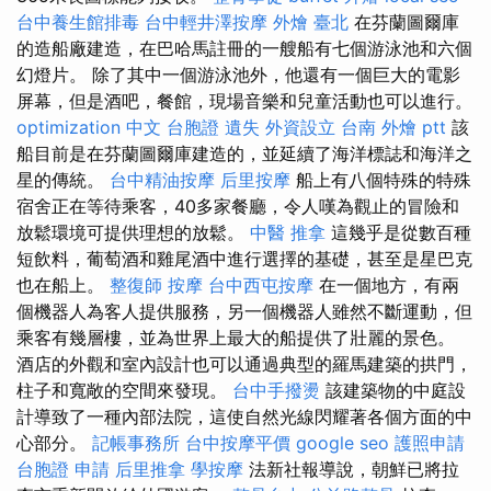
台中養生館排毒
台中輕井澤按摩
外燴 臺北
在芬蘭圖爾庫
的造船廠建造，在巴哈馬註冊的一艘船有七個游泳池和六個
幻燈片。 除了其中一個游泳池外，他還有一個巨大的電影
屏幕，但是酒吧，餐館，現場音樂和兒童活動也可以進行。
optimization 中文
台胞證 遺失
外資設立
台南 外燴 ptt
該
船目前是在芬蘭圖爾庫建造的，並延續了海洋標誌和海洋之
星的傳統。
台中精油按摩
后里按摩
船上有八個特殊的特殊
宿舍正在等待乘客，40多家餐廳，令人嘆為觀止的冒險和
放鬆環境可提供理想的放鬆。
中醫 推拿
這幾乎是從數百種
短飲料，葡萄酒和雞尾酒中進行選擇的基礎，甚至是星巴克
也在船上。
整復師
按摩
台中西屯按摩
在一個地方，有兩
個機器人為客人提供服務，另一個機器人雖然不斷運動，但
乘客有幾層樓，並為世界上最大的船提供了壯麗的景色。
酒店的外觀和室內設計也可以通過典型的羅馬建築的拱門，
柱子和寬敞的空間來發現。
台中手撥燙
該建築物的中庭設
計導致了一種內部法院，這使自然光線閃耀著各個方面的中
心部分。
記帳事務所
台中按摩平價
google seo
護照申請
台胞證 申請
后里推拿
學按摩
法新社報導說，朝鮮已將拉