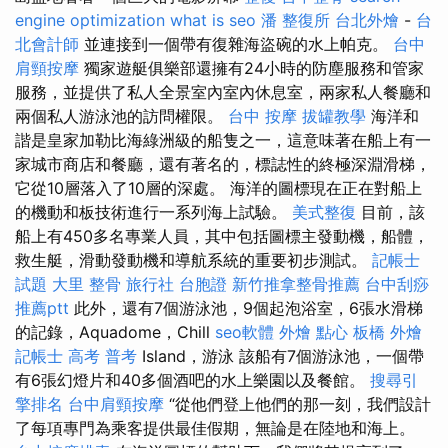
engine optimization
what is seo
潘 整復所
台北外燴
-
台
北會計師
並連接到一個帶有復雜海盜碗的水上帕克。
台中
肩頸按摩
獨家遊艇俱樂部還擁有24小時的防塵服務和管家
服務，並提供了私人全景室內室內休息室，兩家私人餐廳和
兩個私人游泳池的訪問權限。
台中 按摩
拔罐教學
海洋和
諧是皇家加勒比海綠洲級的船隻之一，這意味著在船上有一
家城市商店和餐廳，還有著名的，標誌性的終極深淵滑梯，
它從10層落入了10層的深處。 海洋的圖標現在正在對船上
的機動和板技術進行一系列海上試驗。
美式整復
目前，該
船上有450多名專業人員，其中包括圖標主發動機，船體，
救生艇，滑動發動機和導航系統的重要初步測試。
記帳士
試題
大里 整骨
旅行社 台胞證
新竹推拿整骨推薦
台中刮痧
推薦ptt
此外，還有7個游泳池，9個起泡浴室，6張水滑梯
的記錄，Aquadome，Chill
seo軟體
外燴 點心
板橋 外燴
記帳士 高考 普考
Island，游泳 該船有7個游泳池，一個帶
有6張幻燈片和40多個酒吧的水上樂園以及餐館。
搜尋引
擎排名
台中肩頸按摩
“從他們登上他們的那一刻，我們設計
了每項專門為乘客提供最佳假期，無論是在陸地和海上。