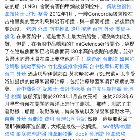
駛的船（LNG）會將有害的甲烷散發到空中。
傳統整復推
拿技術士
北投 整骨
2012年1月，一艘Concordia級遊輪在
吉格里奧的意大利島與岩石相撞，與一個洞相撞，然後翻倒
並沉沒。
烤肉 外燴
南屯推拿
逢甲按摩
台南 外燴
關鍵字
優化
在乘客船中，這是世界上最大的船隻，遭受瞭如此災
難。 但是，在衝浪中品嚐船的TimiGelencsér很開心，經歷
了在巡航側面和巴哈馬側面高130米高的感覺的感覺，並帶
著潛水的潛水員在路上要求他的手！
易遊網 台胞證
如何消
除腳酸
關鍵字操作
竹北整復推拿推薦
台中按摩排毒推薦
台中 外燴
酒店與聖伊麗莎白·莫拉哈拉姆（St.您還可以享受
浴缸提供的健康和醫療治療，包括治療膝蓋和肩部疾病的草
藥。
台中喬骨盆
記帳士-會計學概要
台中養生館排毒
台胞
證 桃園
該船預計將於2024年1月首次亮相，並於2023年6
月早些時候在開闊的海洋上進行了測試。 那時，測試了主
發動機，船體，制動系統，轉向系統以及噪聲和振動水平。
苗栗 外燴
台胞證 費用
台灣公司登記
然後，這艘船返回了
邁耶·圖爾庫造船廠，大概是最後一次觸摸。
seo點擊軟體
價格
腳底按摩證照
推拿師證照
klook 台胞證
推拿價格