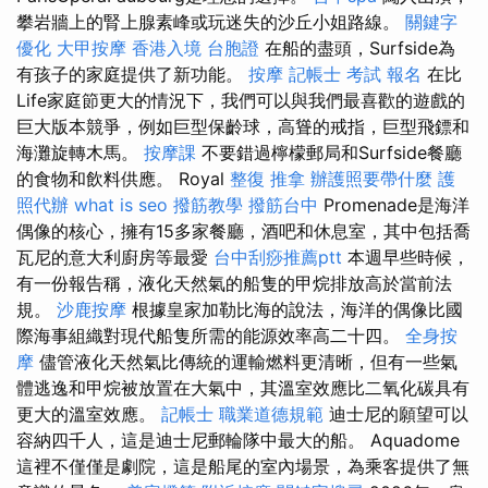
攀岩牆上的腎上腺素峰或玩迷失的沙丘小姐路線。
關鍵字
優化
大甲按摩
香港入境 台胞證
在船的盡頭，Surfside為
有孩子的家庭提供了新功能。
按摩
記帳士 考試 報名
在比
Life家庭節更大的情況下，我們可以與我們最喜歡的遊戲的
巨大版本競爭，例如巨型保齡球，高聳的戒指，巨型飛鏢和
海灘旋轉木馬。
按摩課
不要錯過檸檬郵局和Surfside餐廳
的食物和飲料供應。 Royal
整復 推拿
辦護照要帶什麼
護
照代辦
what is seo
撥筋教學
撥筋台中
Promenade是海洋
偶像的核心，擁有15多家餐廳，酒吧和休息室，其中包括喬
瓦尼的意大利廚房等最愛
台中刮痧推薦ptt
本週早些時候，
有一份報告稱，液化天然氣的船隻的甲烷排放高於當前法
規。
沙鹿按摩
根據皇家加勒比海的說法，海洋的偶像比國
際海事組織對現代船隻所需的能源效率高二十四。
全身按
摩
儘管液化天然氣比傳統的運輸燃料更清晰，但有一些氣
體逃逸和甲烷被放置在大氣中，其溫室效應比二氧化碳具有
更大的溫室效應。
記帳士 職業道德規範
迪士尼的願望可以
容納四千人，這是迪士尼郵輪隊中最大的船。 Aquadome
這裡不僅僅是劇院，這是船尾的室內場景，為乘客提供了無