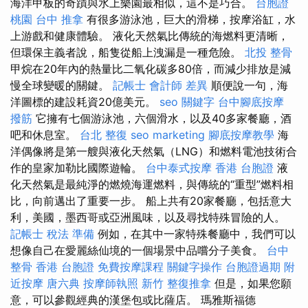
海洋甲板的奇蹟與水上樂園最相似，這不是巧合。
台胞證
桃園
台中 推拿
有很多游泳池，巨大的滑梯，按摩浴缸，水
上游戲和健康體驗。 液化天然氣比傳統的海燃料更清晰，
但環保主義者說，船隻從船上洩漏是一種危險。
北投 整骨
甲烷在20年內的熱量比二氧化碳多80倍，而減少排放是減
慢全球變暖的關鍵。
記帳士 會計師 差異
順便說一句，海
洋圖標的建設耗資20億美元。
seo 關鍵字
台中腳底按摩
撥筋
它擁有七個游泳池，六個滑水，以及40多家餐廳，酒
吧和休息室。
台北 整復
seo marketing
腳底按摩教學
海
洋偶像將是第一艘與液化天然氣（LNG）和燃料電池技術合
作的皇家加勒比國際遊輪。
台中泰式按摩
香港 台胞證
液
化天然氣是最純淨的燃燒海運燃料，與傳統的“重型”燃料相
比，向前邁出了重要一步。 船上共有20家餐廳，包括意大
利，美國，墨西哥或亞洲風味，以及尋找特殊冒險的人。
記帳士 稅法 準備
例如，在其中一家特殊餐廳中，我們可以
想像自己在愛麗絲仙境的一個場景中品嚐分子美食。
台中
整骨
香港 台胞證
免費按摩課程
關鍵字操作
台胞證過期
附
近按摩
唐六典
按摩師執照
新竹 整復推拿
但是，如果您願
意，可以參觀經典的漢堡包或比薩店。 瑪雅斯福德