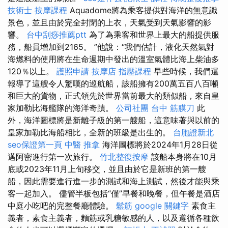
技術士
按摩課程
Aquadome將為乘客提供對海洋的無意識
景色，並且由於完全封閉的上衣，天氣受到天氣影響的影
響。
台中刮痧推薦ptt
為了為乘客和世界上最大的船提供服
務，船員增加到2165。 ”他說：“我們估計，液化天然氣對
海燃料的使用將在生命週期中發出的溫室氣體比海上柴油多
120％以上。
護照申請
按摩店
指壓課程
早些時候，我們還
報導了這艘令人驚嘆的巡航船，該船擁有200萬五百八百噸
和巨大的貨物，正式領先於世界當前最大的類似船，來自皇
家加勒比海艦隊的海洋奇蹟。
公司社團
台中 筋膜刀
此
外，海洋圖標將是新離子級的第一艘船，這意味著與以前的
皇家加勒比海船相比，全新的班級是出生的。
台胞證新北
seo保證第一頁
中醫 推拿
海洋圖標將於2024年1月28日從
邁阿密進行第一次旅行。
竹北整復按摩
該船本身將在10月
底或2023年11月上旬移交，並且由於它是新班的第一艘
船，因此需要進行進一步的測試和海上測試，然後才能與乘
客一起加入。 儘管半板包括“僅”早餐和晚餐，但午餐是酒店
中庭小吃吧的完整餐廳體驗。
鬆筋
google 關鍵字
素食主
義者，素食主義者，麵筋或乳糖敏感的人，以及遵循各種飲