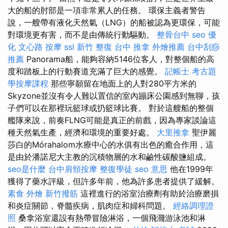
大的船的肘部是一項非常累人的任務。 環保主義者警告
說，一艘帶有液化天然氣（LNG）的船被認為更環保，可能
對環境更有害，而不是由傳統行動驅動。
整骨台中
seo 優
化
文心路 按摩
ssl
新竹 整復
台中 推拿
外燴推薦
台中刮痧
推薦
Panorama船，能夠容納5146位客人，對整個船的高
度和踏板上的行動賽道充滿了巨大的感覺。
記帳士 考古題
學按摩課程
那些寧願留在地面上的人對280平方米的
Skyzone並沒有令人難以置信的室內蹦床公園感到無聊，孩
子們可以在那裡玩籃球或扔籃球比賽。 對於這艘船的整個
艦隊來說，前奏FLNG可能是真正的前戲，因為專家談論這
種天然氣生產，經濟和環境的重要好處。
大里推拿
聖伊麗
莎白的Mórahalom水療中心的水俱有出色的癒合作用，這
是由於潘諾尼大主教的沉積物層的水和鹼性碳酸鹽組成。
seo是什麼
台中肩頸按摩
整復學徒
seo 意思
他在1999年
獲得了藥水評級，但許多年前，他為許多患者提供了緩解。
素食 外燴
新竹撥筋
這裡進行的浴室治療劑有助於治療磨損
和炎症關節，脊髓疾病，肌肉症和婦科問題。
經絡調理證
照
桑拿浴室還設有熱帶冒險淋浴，一個飛濺游泳池和淋