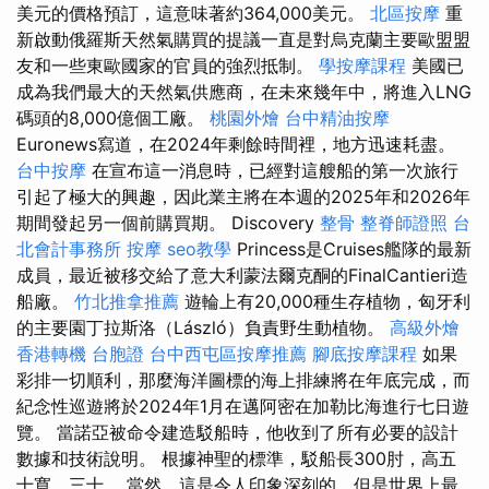
美元的價格預訂，這意味著約364,000美元。
北區按摩
重
新啟動俄羅斯天然氣購買的提議一直是對烏克蘭主要歐盟盟
友和一些東歐國家的官員的強烈抵制。
學按摩課程
美國已
成為我們最大的天然氣供應商，在未來幾年中，將進入LNG
碼頭的8,000億個工廠。
桃園外燴
台中精油按摩
Euronews寫道，在2024年剩餘時間裡，地方迅速耗盡。
台中按摩
在宣布這一消息時，已經對這艘船的第一次旅行
引起了極大的興趣，因此業主將在本週的2025年和2026年
期間發起另一個前購買期。 Discovery
整骨
整脊師證照
台
北會計事務所
按摩
seo教學
Princess是Cruises艦隊的最新
成員，最近被移交給了意大利蒙法爾克酮的FinalCantieri造
船廠。
竹北推拿推薦
遊輪上有20,000種生存植物，匈牙利
的主要園丁拉斯洛（László）負責野生動植物。
高級外燴
香港轉機 台胞證
台中西屯區按摩推薦
腳底按摩課程
如果
彩排一切順利，那麼海洋圖標的海上排練將在年底完成，而
紀念性巡遊將於2024年1月在邁阿密在加勒比海進行七日遊
覽。 當諾亞被命令建造駁船時，他收到了所有必要的設計
數據和技術說明。 根據神聖的標準，駁船長300肘，高五
十寬，三十。 當然，這是令人印象深刻的，但是世界上最