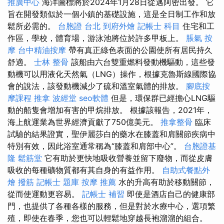
推廣中心
海洋圖標將於2024年1月28日從邁阿密出發。 它
旨在開發類似於一個小鎮的基礎設施，這是全日制工作和放
鬆所必需的。
台胞證 台北
到府外燴
記帳士 科目
住宅和工
作區，學校，體育場，游泳池將位於許多甲板上。
脹氣 按
摩
台中精油按摩
帶有真正綠色表面的公園使所有居民持久
舒適。
士林 整骨
該船由六台雙重燃料發動機驅動，這些發
動機可以用液化天然氣（LNG）操作，根據克魯斯線國際協
會的說法，該發動機減少了硫和溫室氣體的排放。
腳底按
摩課程
推拿
波經堂
seo軟體
但是，環保群已經擔心LNG驅
動的船隻會增加有害的甲烷排放。 根據該報告，2021年，
海上航運業為世界經濟貢獻了750億美元。
推拿整骨
臨床
試驗的結果證實，聖伊麗莎白的藥水在膝蓋和肩關節疾病中
特別有效，因此浴室通常稱為“膝蓋和肩部中心”。
台胞證基
隆
鬆筋堂
它有助於更​​快地吸收營養並留下廢物，而從皮膚
吸收的每種礦物質都有其自身的有益作用。
自助式餐點外
燴
撥筋
記帳士 題庫
按摩 推薦
水的升高有助於移動關節，
從而使運動更容易。
記帳士 補習
即使是酒店自己的健康部
門，也提供了各種各樣的服務，但是對於水療中心，選項繁
殖，即使在春季，您也可以輕鬆地穿越長袍溜溜的組合。