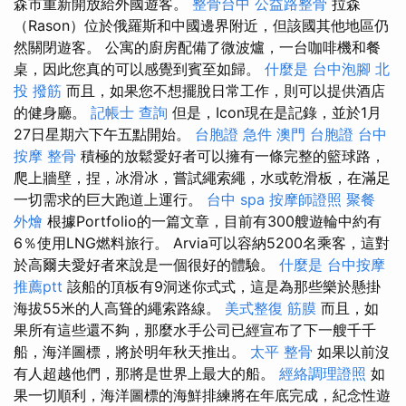
森市重新開放給外國遊客。
整骨台中
公益路整骨
拉森
（Rason）位於俄羅斯和中國邊界附近，但該國其他地區仍
然關閉遊客。 公寓的廚房配備了微波爐，一台咖啡機和餐
桌，因此您真的可以感覺到賓至如歸。
什麼是
台中泡腳
北
投 撥筋
而且，如果您不想擺脫日常工作，則可以提供酒店
的健身廳。
記帳士 查詢
但是，Icon現在是記錄，並於1月
27日星期六下午五點開始。
台胞證 急件
澳門 台胞證
台中
按摩 整骨
積極的放鬆愛好者可以擁有一條完整的籃球路，
爬上牆壁，捏，冰滑冰，嘗試繩索繩，水或乾滑板，在滿足
一切需求的巨大跑道上運行。
台中 spa
按摩師證照
聚餐
外燴
根據Portfolio的一篇文章，目前有300艘遊輪中約有
6％使用LNG燃料旅行。 Arvia可以容納5200名乘客，這對
於高爾夫愛好者來說是一個很好的體驗。
什麼是
台中按摩
推薦ptt
該船的頂板有9洞迷你式式，這是為那些樂於懸掛
海拔55米的人高聳的繩索路線。
美式整復 筋膜
而且，如
果所有這些還不夠，那麼水手公司已經宣布了下一艘千千
船，海洋圖標，將於明年秋天推出。
太平 整骨
如果以前沒
有人超越他們，那將是世界上最大的船。
經絡調理證照
如
果一切順利，海洋圖標的海鮮排練將在年底完成，紀念性遊