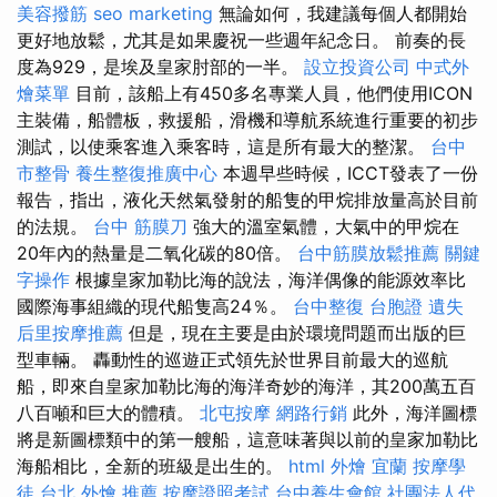
美容撥筋
seo marketing
無論如何，我建議每個人都開始
更好地放鬆，尤其是如果慶祝一些週年紀念日。 前奏的長
度為929，是埃及皇家肘部的一半。
設立投資公司
中式外
燴菜單
目前，該船上有450多名專業人員，他們使用ICON
主裝備，船體板，救援船，滑機和導航系統進行重要的初步
測試，以使乘客進入乘客時，這是所有最大的整潔。
台中
市整骨
養生整復推廣中心
本週早些時候，ICCT發表了一份
報告，指出，液化天然氣發射的船隻的甲烷排放量高於目前
的法規。
台中 筋膜刀
強大的溫室氣體，大氣中的甲烷在
20年內的熱量是二氧化碳的80倍。
台中筋膜放鬆推薦
關鍵
字操作
根據皇家加勒比海的說法，海洋偶像的能源效率比
國際海事組織的現代船隻高24％。
台中整復
台胞證 遺失
后里按摩推薦
但是，現在主要是由於環境問題而出版的巨
型車輛。 轟動性的巡遊正式領先於世界目前最大的巡航
船，即來自皇家加勒比海的海洋奇妙的海洋，其200萬五百
八百噸和巨大的體積。
北屯按摩
網路行銷
此外，海洋圖標
將是新圖標類中的第一艘船，這意味著與以前的皇家加勒比
海船相比，全新的班級是出生的。
html
外燴 宜蘭
按摩學
徒
台北 外燴 推薦
按摩證照考試
台中養生會館
社團法人代