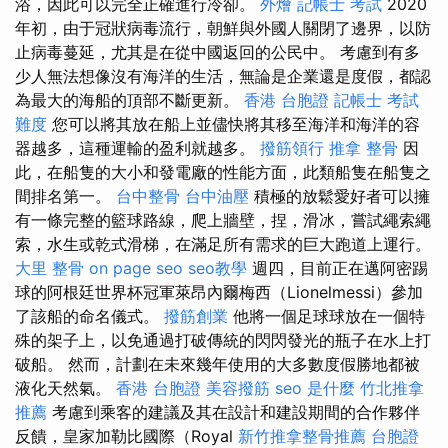
浴，因此可以完全正確進行冷卻。
外燴
記帳士 考試
2020
年初，由于冠狀病毒流行，朝鮮與外國人關閉了邊界，以防
止病毒蔓延，尤其是在從中國返回的公民中。 考慮到有多
少人無法想像沒有海洋的生活，無論是企業還是度假，都認
為最大的海船的頂部不斷更新。
香港 台胞證
記帳士 考試
難度
您可以將其放在船上並儘快將其移至海洋和海洋的容
器越多，這種運輸的盈利就越多。
撥筋領行
推拿 整骨
因
此，在船隻的大小和發電廠的性能方面，此類船隻在船隻之
間排名第一。
台中整骨
台中油壓
積極的放鬆愛好者可以擁
有一條完整的籃球路線，爬上牆壁，捏，滑冰，嘗試繩索繩
索，水生或乾式滑梯，在滿足所有需求的巨大跑道上運行。
大里 整骨
on page seo
seo教學
週四，目前正在邁阿密踢
球的阿根廷世界杯冠軍萊昂內爾梅西（Lionelmessi）參加
了該船的命名儀式。
撥筋創業
他將一個足球球放在一個特
殊的架子上，以免通過打破傳統的閃閃發光的瓶子在水上打
破船。 然而，計劃在未來幾年使用的大多數度假勝地都被
液化天然氣。
香港 台胞證
美容撥筋
seo 是什麼
竹北推拿
推薦
考慮到乘客的建議及其在設計和建設期間的合作夥伴
反饋，皇家加勒比國際（Royal
新竹推拿整骨推薦
台胞證