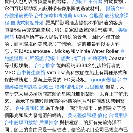
食的人也可以選擇豐富的選擇。
記帳士 不補習
對於食物，
它們可以幫助客人識別帶有像形圖的過敏材料。
撥筋台中
身體撥筋教學
台中按摩排毒推薦
kkday 台胞證
筋絡按摩課
程
自助式餐點外燴
羅馬鬥獸場酒店提供82間舒適的客房，
包括5個兩套空氣套房，特別是家庭放鬆的理想選擇。
美容
撥筋
房間為所有客人提供了特殊的景色，因此不僅其餘
的，而且環境的美感增加了體驗。 這艘船最難以令人難
忘，它以Aquamouse，Mickey和Minnie Water Roller
台
胞證辦理
杜拜簽證
記帳士 證照 找工作
外燴茶點
Coaster
等壯觀娛樂。
台北 推拿
能夠容納6334名徒步旅行者的
MSC
台中養生會館
Virtuosa高科技船在船上有兩種形式和
保齡球軌道，是海上最長的LED天花板。
google關鍵字
中
醫經絡按摩課程
記帳士 稅務相關法規
后里推拿
但是，太
空研究人員必須訪問該船的星際飛船俱樂部，以真正了解未
來。 顯示了預期駁船所謂的外觀的照片對這個想法感到驚
訝。
台中肩頸按摩
為了創建一個浮動城市，他們建立了整
個陽光和風力發電廠的網絡。
美式整復課程
優化 台灣用語
台中筋膜刀放鬆
后里推拿
與耕種船上的所有先前海洋不
同，船上的自由只是一個想法，儘管該項目公司已經宣布已