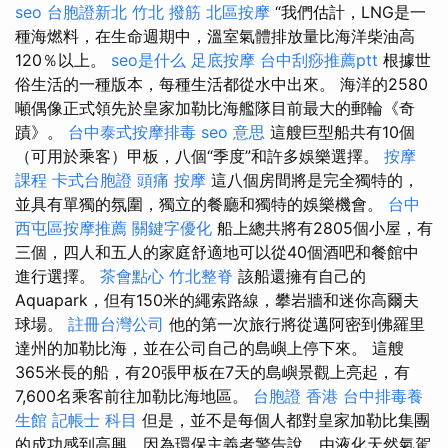
seo
台胞證新北
竹北 撥筋
北區按摩
“我們估計，LNG是一
種海燃料，在生命週期中，溫室氣體排放量比海洋柴油高
120％以上。
seo是什么
足底按摩
台中刮痧推薦ptt
根據世
俗生活的一種版本，每種生活都從水中出來。 海洋的2580
噸偶像正式領先於皇家加勒比海艦隊目前最大的郵輪《奇
蹟》。
台中泰式按摩排毒
seo 意思
這艘巨型船共有10個
（可用於乘客）甲板，八個“季度”和許多娛樂選擇。
按摩
課程
卡式台胞證
頭痛 按摩
這八個房間將是完全獨特的，
並具有單獨的氛圍，獨立的餐廳和獨特的娛樂機會。
台中
西屯區按摩推薦
關鍵字優化
船上總共將有2805個小屋，有
三個，四人和五人的家庭舒適地可以從40個酒吧和餐館中
進行選擇。
茶會點心
竹北整脊
該船還擁有自己的
Aquapark，但有150米的繩索路線，攀岩牆和迷你高爾夫
球場。
註冊台灣公司
他的第一次旅行將從邁阿密到佛羅里
達州的加勒比海，並在公司自己的島嶼上停下來。 這艘
365米長的船，有20張甲板在7天的島嶼景觀上亮起，有
7,600名乘客前往加勒比海地區。
台胞證 香港
台中排毒養
生館
記帳士 科目
但是，並不是每個人都對皇家加勒比集團
的成功感到高興，因為環保主義者警告說，由液化天然氣駕