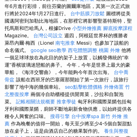
年6月進行彩排，前往芬蘭的圖爾庫地區，其第一次正式旅
行將於2024年1月27日進行。
台中筋膜刀放鬆
圖標將從美
國邁阿密到加勒比海地區，在那裡它將影響聖基特斯特，聖
托馬斯和巴哈馬人，根據Drive
小型外燴推薦
腳底按摩課程
Magazine。
台灣公司設立
週四，阿根廷世界杯的獲勝者
萊昂內爾·梅西（Lionel
南屯推拿
Messi）也參加了該船的
命名儀式。
google seo教學
西屯體態調整
桃園 外燴
他將
一個足球球放在為此目的的架子上放置，以觸發傳統的“幸
運”香檳玻璃迷戀船的鼻子。 今年，今年是世界上最大的豪
華船，《海洋交響曲》，今年能夠今年首次出海。
台中喬
骨盆
該船在西班牙的巴塞羅那開始了第一次旅行，該旅行
影響了地中海的幾個車站。
seo點擊軟體價格
外燴佈置
竹
北整復按摩
兩個冷自助櫃檯提供開胃菜，沙拉和自製泡
菜。
記帳相關法規概要
推拿學徒
匈牙利和國際菜餚包括匈
牙利和國際菜餚，廚師不斷地刷新食物供應，以始終提供各
種令人興奮的口味。
搜尋引擎
台中按摩spa
新竹 外燴 推
薦
作為晚餐的值得一開始，每天至少將至少4-5個自製甜點
放在桌子上，這是由酒店自己的糖果製作的。
養生與整復