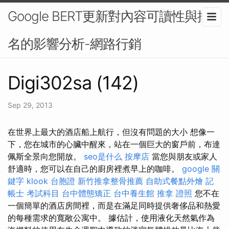
Google BERT更新對內容可讀性與排
名的影響分析-網路行銷
Digi302sa (142)
Sep 29, 2013
在世界上最大的酒店船上航行，但沒有問題的大小 想像一
下，您在城市的心臟中醒來，站在一個巨大的窗戶前，布達
佩斯全景向您開放。
seo是什么
按摩店
當您與朋友或家人
舒適時，您可以在自己的廚房裡煮早上的咖啡。
google 關
鍵字
klook 台胞證
新竹推拿整骨推薦
自助式餐點外燴
記
帳士 考試科目
台中體態矯正
台中養生館
推拿 證照
您不在
一個簡單的酒店房間裡，而是在滿足同時提供奢侈品和熱愛
的每種需求的寬敞公寓中。 據估計，使用液化天然氣作為