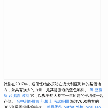
計劃在2017年，這個怪物必須站在澳大利亞海岸的某個地
方，並具有強大的力量，尤其是腸道的藍色燃料。
潘 整復
所
台胞證 過期
它可以與平均大都市一年所需的平均值一起
存儲。
台中刮痧推薦
記帳士 考試時間
海洋7600乘客的
365米長圖標能夠接收。
整骨學徒
buffet 外燴
local seo