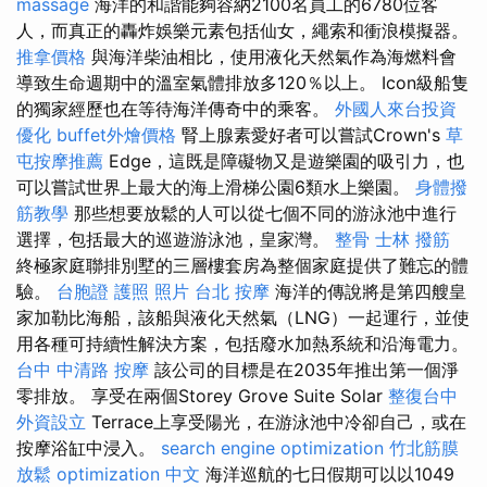
massage
海洋的和諧能夠容納2100名員工的6780位客
人，而真正的轟炸娛樂元素包括仙女，繩索和衝浪模擬器。
推拿價格
與海洋柴油相比，使用液化天然氣作為海燃料會
導致生命週期中的溫室氣體排放多120％以上。 Icon級船隻
的獨家經歷也在等待海洋傳奇中的乘客。
外國人來台投資
優化
buffet外燴價格
腎上腺素愛好者可以嘗試Crown's
草
屯按摩推薦
Edge，這既是障礙物又是遊樂園的吸引力，也
可以嘗試世界上最大的海上滑梯公園6類水上樂園。
身體撥
筋教學
那些想要放鬆的人可以從七個不同的游泳池中進行
選擇，包括最大的巡遊游泳池，皇家灣。
整骨
士林 撥筋
終極家庭聯排別墅的三層樓套房為整個家庭提供了難忘的體
驗。
台胞證 護照 照片
台北 按摩
海洋的傳說將是第四艘皇
家加勒比海船，該船與液化天然氣（LNG）一起運行，並使
用各種可持續性解決方案，包括廢水加熱系統和沿海電力。
台中 中清路 按摩
該公司的目標是在2035年推出第一個淨
零排放。 享受在兩個Storey Grove Suite Solar
整復台中
外資設立
Terrace上享受陽光，在游泳池中冷卻自己，或在
按摩浴缸中浸入。
search engine optimization
竹北筋膜
放鬆
optimization 中文
海洋巡航的七日假期可以以1049