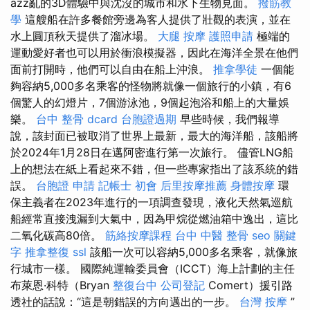
azz亂的3D體驗中與沈沒的城市和水下生物見面。
撥筋教
學
這艘船在許多餐館旁邊為客人提供了壯觀的表演，並在
水上圓頂秋天提供了溜冰場。
大腿 按摩
護照申請
極端的
運動愛好者也可以用於衝浪模擬器，因此在海洋全景在他們
面前打開時，他們可以自由在船上沖浪。
推拿學徒
一個能
夠容納5,000多名乘客的怪物將就像一個旅行的小鎮，有6
個驚人的幻燈片，7個游泳池，9個起泡浴和船上的大量娛
樂。
台中 整骨 dcard
台胞證過期
早些時候，我們報導
說，該封面已被取消了世界上最新，最大的海洋船，該船將
於2024年1月28日在邁阿密進行第一次旅行。 儘管LNG船
上的想法在紙上看起來不錯，但一些專家指出了該系統的錯
誤。
台胞證 申請
記帳士 初會
后里按摩推薦
身體按摩
環
保主義者在2023年進行的一項調查發現，液化天然氣巡航
船經常直接洩漏到大氣中，因為甲烷從燃油箱中逸出，這比
二氧化碳高80倍。
筋絡按摩課程
台中 中醫 整骨
seo 關鍵
字
推拿整復
ssl
該船一次可以容納5,000多名乘客，就像旅
行城市一樣。 國際純運輸委員會（ICCT）海上計劃的主任
布萊恩·科特（Bryan
整復台中
公司登記
Comert）援引路
透社的話說：“這是朝錯誤的方向邁出的一步。
台灣 按摩
”