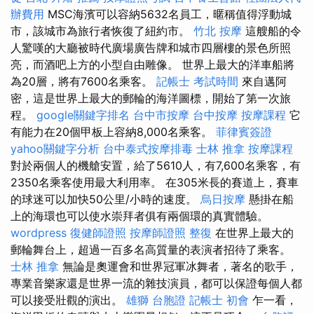
辦費用
MSC海濱可以容納5632名員工，暱稱值得浮動城
市，該城市為旅行者恢復了紐約市。
竹北 按摩
這艘船的令
人驚嘆的大廳被時代廣場廣告牌和城市四層樓的景色所照
亮，而酒吧上方的小型自由雕像。 世界上最大的洋車船將
為20層，將有7600名乘客。
記帳士 考試時間
來自邁阿
密，這是世界上最大的郵輪的海洋圖標，開始了第一次旅
程。
google關鍵字排名
台中市按摩
台中按摩
按摩課程
它
有能力在20個甲板上容納8,000名乘客。
菲律賓簽證
yahoo關鍵字分析
台中泰式按摩排毒
士林 推拿
按摩課程
對於兩個人的機艙安置，給了5610人，有7,600名乘客，有
2350名乘客使用最大利用率。 在305米長的賽道上，賽車
的球迷可以加快50公里/小時的速度。
烏日按摩
懸掛在船
上的海環也可以使水崇拜者俱有兩個環的真實體驗。
wordpress
復健師證照
按摩師證照
整復
在世界上最大的
郵輪舞台上，超過一百多名高質量的表演者招待了乘客。
士林 推拿
無論是奧運會和世界冠軍冰舞者，著名的歌手，
專業音樂家還是世界一流的雜技演員，都可以保證每個人都
可以接受壯觀的演出。
雄獅 台胞證
記帳士 初會
乍一看，