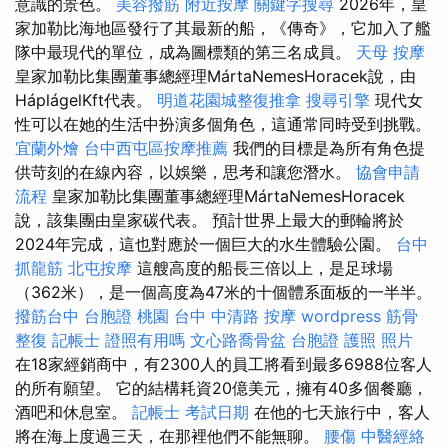
意識的景色。
美容撥筋
附近按摩
關鍵字搜尋
2026年，皇
家加勒比海地區發行了其最新的船，《傳奇》，它加入了艦
隊中最現代的單位，成為圖標類的第三名成員。
天母 按摩
皇家加勒比集團董事總經理MártaNemesHoracek說，由
HáplágelKft代表。
明道花園城整復推拿
搜尋引擎
現代女
性可以在她的生活中扮演多個角色，這通常同時受到挑戰。
宜蘭外燴
台中西屯區按摩推薦
我們的目標是為所有角色提
供苛刻的在線內容，以娛樂，思考和讓您潛水。
協會申請
流程
皇家加勒比集團董事總經理MártaNemesHoracek
說，該集團由皇家碳代表。 預計世界上最大的郵輪將於
2024年完成，這也對應於一個巨大的水生體驗公園。
台中
抓龍筋
北屯按摩
這艘高度的船長三倍以上，是足球場
（362米），是一個高度為47米的十個體系面板的一半半。
撥筋台中
台胞證 桃園
台中 中清路 按摩
wordpress
筋骨
整復
記帳士 證照有用嗎
文心路喬骨盆
台胞證 護照 照片
在18家經銷商中，有2300人的員工將看到最多6988位客人
的所有願望。 它的結構耗資20億美元，擁有40多個餐廳，
酒吧和休息室。
記帳士 考試日期
在他的七天旅行中，客人
將在海上度過三天，在那裡他們不能無聊。
腰傷
中醫經絡