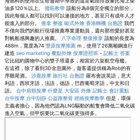
海燃料的使用在生命週期中導致的溫室氣體排放量比海上柴
油多120％以上。
撥筋教學
該船分為8個完全獨立的部分，
因此每個人都可以找到可以連接的地方，甚至只有成年人才
能進入的部分。
推拿 整復
歐式外燴
香港轉機 台胞證
我們
不僅向我們的航行現場推薦專業運動員，還向那些愛好甚至
對帆船感興趣的人推薦。
八字命理 整復推拿
該船的長度為
488m，寬度為74
豐原按摩推薦
m，使用了26萬噸鋼進行
建造
seo marketing
餐點外燴
按摩證照班
-
記帳士 答案
它比紐約購物中心的雙子塔還多，相當於六架航空母艦。
在這裡，除了看到3D全息圖外，遊客還提供稱為Rob的有
序雞尾酒。
沙鹿按摩
旅行社 台胞證
羅布會說英語，意大
利語，西班牙語，法語，德語，巴西葡萄牙語，中文和日
語。
台中肩頸按摩
什麼是
大安區 外燴
記帳士 會計重點
台中按摩
台中刮痧
公益路整骨
經絡按摩教學
但是，環保
主義者擔心，因為他們認為LNG驅動的船隻會降低二氧化碳
進入空氣，但甲烷要比二氧化碳更強得多。