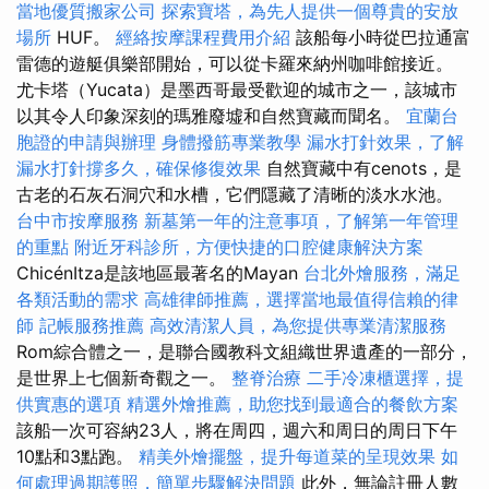
當地優質搬家公司
探索寶塔，為先人提供一個尊貴的安放
場所
HUF。
經絡按摩課程費用介紹
該船每小時從巴拉通富
雷德的遊艇俱樂部開始，可以從卡羅來納州咖啡館接近。
尤卡塔（Yucata）是墨西哥最受歡迎的城市之一，該城市
以其令人印象深刻的瑪雅廢墟和自然寶藏而聞名。
宜蘭台
胞證的申請與辦理
身體撥筋專業教學
漏水打針效果，了解
漏水打針撐多久，確保修復效果
自然寶藏中有cenots，是
古老的石灰石洞穴和水槽，它們隱藏了清晰的淡水水池。
台中市按摩服務
新墓第一年的注意事項，了解第一年管理
的重點
附近牙科診所，方便快捷的口腔健康解決方案
ChicénItza是該地區最著名的Mayan
台北外燴服務，滿足
各類活動的需求
高雄律師推薦，選擇當地最值得信賴的律
師
記帳服務推薦
高效清潔人員，為您提供專業清潔服務
Rom綜合體之一，是聯合國教科文組織世界遺產的一部分，
是世界上七個新奇觀之一。
整脊治療
二手冷凍櫃選擇，提
供實惠的選項
精選外燴推薦，助您找到最適合的餐飲方案
該船一次可容納23人，將在周四，週六和周日的周日下午
10點和3點跑。
精美外燴擺盤，提升每道菜的呈現效果
如
何處理過期護照，簡單步驟解決問題
此外，無論註冊人數