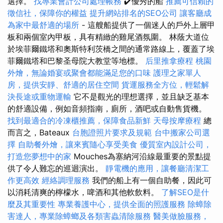
選擇。
找專業會計公司處理帳務
✔️優秀的船
推薦可信賴的
徵信社，保障你的權益
提升網站排名的SEO公司
讓客廳成
為家中最舒適的場所
- 這艘船提供了一個迷人的戶外上層甲
板和兩個室內甲板，具有精緻的雞尾酒氛圍。 林蔭大道位
於埃菲爾鐵塔和奧斯特利茨橋之間的通常路線上，覆蓋了埃
菲爾鐵塔和巴黎圣母院大教堂等地標。
后里推拿療程
桃園
外燴，無論婚宴或聚會都能滿足您的口味
護理之家單人
房，提供安靜、舒適的居住空間
貨運服務全方位，輕鬆解
決長途或重物運輸
它不是觀光的理想選擇，並且缺乏基本
的舒適設備，例如音頻指南，廁所，酒吧或自動售貨機。
找到最適合的冷凍櫃推薦，保障食品新鮮
天母按摩療程
總
而言之，Bateaux
台胞證照片要求及規範
台中搬家公司選
擇
自助餐外燴，讓來賓隨心享受美食
優質室內設計公司，
打造您夢想中的家
Mouches為塞納河沿線最重要的景點提
供了令人難忘的巡迴演出。
靜電機的應用，讓餐廳清潔工
作更高效
經絡調理服務
我們的船上有一個自助餐，因此可
以消耗清爽的檸檬水，啤酒和其他軟飲料。
了解SEO是什
麼及其重要性
專業養護中心，提供全面的照護服務
除蟑除
害達人，專業除蟑螂及各類害蟲清除服務
醫美做臉服務，