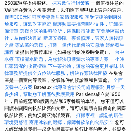
250萬遊客提供服務。
探索數位行銷策略
一個值得注意的
功能是在黃昏之後關閉燈，以消除下層甲板上窗戶的窗戶。
僅需300元即可享受專業居家清潔服務
享受便捷的到府外
燴服務，讓派對更輕鬆
辦護照需要攜帶哪些文件，詳細準
備清單
選擇合適的眼科診所，確保眼睛健康
苗栗地區徵信
社，為你解決難題
新店安養院，專業照護，讓家人無後顧
之憂
家族墓的選擇，打造一個代代相傳的安息地
經絡養生
課程
還提供付費停車場（如果您開始晚餐時免費）。
台中
水療
頂樓漏水問題，為您解決頂樓漏水的專業方案
一小時
居家清潔的收費標準
下午茶外燴，讓您的茶會更具品味
法
律事務所提供全方位法律服務，解決各類法律困擾
在集會
區是一個室內等候區，空氣條件的候診室和售票處。
全面
安養中心方案
Bateaux
找專業會計公司處理帳務
月嫂一天
多少錢，幫助您了解產後照護費用
Parisiens成立於1956
年，目前經營著8艘觀光船和5家餐廳的車隊。 您不僅可以
閱讀有關國內帆船比賽的文章，還可以閱讀有關傳奇的國際
帆船比賽，例如沃爾沃海洋競賽。
打掃家裡，讓您的居住
環境更舒適
商用冰箱的選擇，保障餐飲業的食品安全
您可
以輕鬆地與我們一起參加最重要的航行比賽的照片，並親身