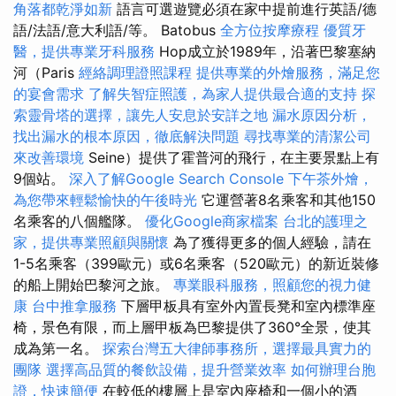
角落都乾淨如新
語言可選遊覽必須在家中提前進行英語/德
語/法語/意大利語/等。 Batobus
全方位按摩療程
優質牙
醫，提供專業牙科服務
Hop成立於1989年，沿著巴黎塞納
河（Paris
經絡調理證照課程
提供專業的外燴服務，滿足您
的宴會需求
了解失智症照護，為家人提供最合適的支持
探
索靈骨塔的選擇，讓先人安息於安詳之地
漏水原因分析，
找出漏水的根本原因，徹底解決問題
尋找專業的清潔公司
來改善環境
Seine）提供了霍普河的飛行，在主要景點上有
9個站。
深入了解Google Search Console
下午茶外燴，
為您帶來輕鬆愉快的午後時光
它運營著8名乘客和其他150
名乘客的八個艦隊。
優化Google商家檔案
台北的護理之
家，提供專業照顧與關懷
為了獲得更多的個人經驗，請在
1-5名乘客（399歐元）或6名乘客（520歐元）的新近裝修
的船上開始巴黎河之旅。
專業眼科服務，照顧您的視力健
康
台中推拿服務
下層甲板具有室外內置長凳和室內標準座
椅，景色有限，而上層甲板為巴黎提供了360°全景，使其
成為第一名。
探索台灣五大律師事務所，選擇最具實力的
團隊
選擇高品質的餐飲設備，提升營業效率
如何辦理台胞
證，快速簡便
在較低的樓層上是室內座椅和一個小的酒