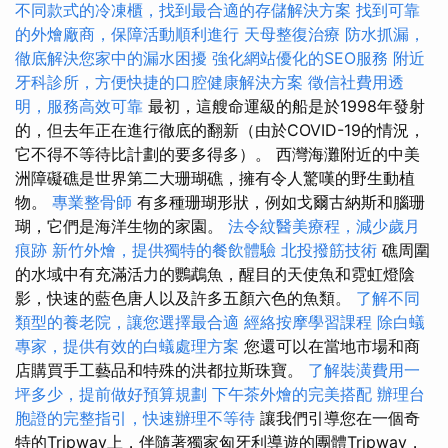
不同款式的冷凍櫃，找到最合適的存儲解決方案
找到可靠
的外燴廠商，保障活動順利進行
天母整復治療
防水抓漏，
徹底解決您家中的漏水困擾
強化網站優化的SEO服務
附近
牙科診所，方便快捷的口腔健康解決方案
徵信社費用透
明，服務高效可靠
最初，這艘命運級的船是於1998年發射
的，但去年正在進行徹底的翻新（由於COVID-19的情況，
它不得不等待比計劃的要多得多）。 西灣海灘附近的中美
洲障礙礁是世界第二大珊瑚礁，擁有令人驚嘆的野生動植
物。
專業整骨師
有多種珊瑚形狀，例如戈爾古納斯和腦珊
瑚，它們是海洋生物的家園。
法令紋醫美療程，減少歲月
痕跡
新竹外燴，提供獨特的餐飲體驗
北投撥筋技術
礁周圍
的水域中有充滿活力的鸚鵡魚，醒目的天使魚和霓虹燈陰
影，快速的藍色唐人以及許多五顏六色的魚類。
了解不同
類型的養老院，讓您選擇最合適
經絡按摩學習課程
除白蟻
專家，提供有效的白蟻處理方案
您還可以在當地市場和商
店購買手工藝品和特殊的洪都拉斯珠寶。
了解裝潢費用一
坪多少，提前做好預算規劃
下午茶外燴的完美搭配
辦理台
胞證的完整指引，快速辦理不等待
讓我們引導您在一個奇
特的Tripway上，伴隨著獨家匈牙利導遊的團體Tripway，