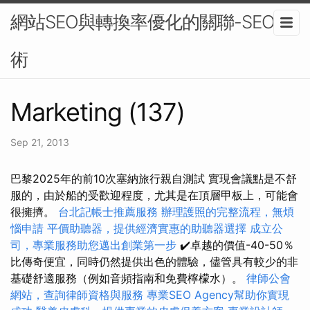
網站SEO與轉換率優化的關聯-SEO技
術
Marketing (137)
Sep 21, 2013
巴黎2025年的前10次塞納旅行親自測試 實現會議點是不舒
服的，由於船的受歡迎程度，尤其是在頂層甲板上，可能會
很擁擠。
台北記帳士推薦服務
辦理護照的完整流程，無煩
惱申請
平價助聽器，提供經濟實惠的助聽器選擇
成立公
司，專業服務助您邁出創業第一步
✔️卓越的價值-40-50％
比傳奇便宜，同時仍然提供出色的體驗，儘管具有較少的非
基礎舒適服務（例如音頻指南和免費檸檬水）。
律師公會
網站，查詢律師資格與服務
專業SEO Agency幫助你實現