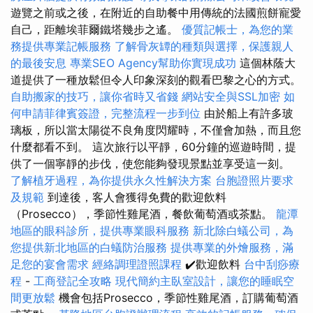
遊覽之前或之後，在附近的自助餐中用傳統的法國煎餅寵愛
自己，距離埃菲爾鐵塔幾步​​之遙。
優質記帳士，為您的業
務提供專業記帳服務
了解骨灰罈的種類與選擇，保護親人
的最後安息
專業SEO Agency幫助你實現成功
這個林蔭大
道提供了一種放鬆但令人印象深刻的觀看巴黎之心的方式。
自助搬家的技巧，讓你省時又省錢
網站安全與SSL加密
如
何申請菲律賓簽證，完整流程一步到位
由於船上有許多玻
璃板，所以當太陽從不良角度閃耀時，不僅會加熱，而且您
什麼都看不到。 這次旅行以平靜，60分鐘的巡遊時間，提
供了一個寧靜的步伐，使您能夠發現景點並享受這一刻。
了解植牙過程，為你提供永久性解決方案
台胞證照片要求
及規範
到達後，客人會獲得免費的歡迎飲料
（Prosecco），季節性雞尾酒，餐飲葡萄酒或茶點。
龍潭
地區的眼科診所，提供專業眼科服務
新北除白蟻公司，為
您提供新北地區的白蟻防治服務
提供專業的外燴服務，滿
足您的宴會需求
經絡調理證照課程
✔️歡迎飲料
台中刮痧療
程
-
工商登記全攻略
現代簡約主臥室設計，讓您的睡眠空
間更放鬆
機會包括Prosecco，季節性雞尾酒，訂購葡萄酒