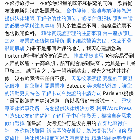
在銀行旅行中，在a飲無限量的啤酒和披薩的同時，欣賞從
布達佩斯到河的壯麗景色。
台中律師，當地專業律師為您
提供法律建議
了解徵信社的價位，選擇合適服務
護照申請
的必要步驟與注意事項
與大多數巡遊不同，銀線巡航票不
包含歡迎飲料。
菲律賓簽證辦理的注意事項
台中產後護理
之家，專業的產後恢復場所
眼下細紋醫美療程，快速平滑
眼周肌膚
如果不是那個僻靜的地方，我衷心建議您為
Portum進行類似的便宜巡遊。
推拿學徒實習
❌他容易受到
人群的影響 - 在高峰期，船可能會感到狹窄，尤其是在上層
甲板上。 總而言之，從一開始到結束，觀光之旅就井井有
條，沒有給我帶來任何不便。
天母按摩療程
完整的工商登
記服務，助您順利開展業務
Bateaux
美味餐點外燴，讓您
的活動更具特色
了解卡式台胞證的申請方式
Parisiens提供
了最受歡迎的塞納河巡遊，所以我很好奇嘗試一下。
尋找
專業律師事務所，為您提供法律解決方案
利用WordPress
打造SEO友好的網站
了解月子中心住幾天，根據自身需求
做出選擇
僅嘗試一次河流旅行是沒有用的
苗栗地區徵信
社，為你解決難題
新店區的安養院，為您提供貼心服務
壁
癌處理，快速解決牆面受潮及霉菌問題
精準的關鍵字搜尋