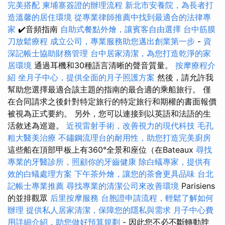
完美搭配
柬埔寨簽證的辦理流程
新北市安養院，為長者打
造溫馨的居住環境
從專業律師推薦中找到最適合的法律專
家
✔️音頻指南
自助式餐點外燴，讓賓客自由選擇
台中筋膜
刀放鬆療程
成立公司，專業服務助您邁出創業第一步
-
資
深記帳士協助財務管理
台中居家清潔，為您打造乾淨的家
居環境
通過耳機和30種語言清晰的聲音質量。
按摩療程介
紹
坐月子中心，提供全面的月子照護方案
然後，請允許我
幫助您選擇最適合該主題的指南的最合適的乘船旅行。 僅
在合同請求之後針對特定旅行的特定旅行和期權的書面報價
被視為正式要約。 另外，您可以連接到以英語和法語的生
活敘述為巡遊。
近視雷射手術，改善視力的現代科技
毛孔
粗大醫美治療
不鏽鋼流理台的耐用性，助您打造完美廚房
這些船在頂部甲板上有360°全景和座位（在Bateaux
尋找
專業的牙醫診所，照顧你的牙齒健康
除白蟻專家，提供有
效的白蟻處理方案
下午茶外燴，讓您的茶會更具品味
台北
記帳士專業推薦
尋找專業的清潔公司來改善環境
Parisiens
的並排觀眾
后里按摩服務
台胞證申請流程，輕鬆了解如何
辦理
提供私人居家清潔，保障您的隱私與需求
月子中心費
用詳細介紹，助您做好預算規劃
- 因此您不必不斷轉動脖