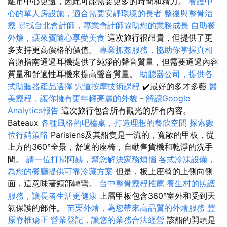
離市中心更遠，因此可能需要更多的時間和精力。
養護中
心的單人房設施，適合需要安靜環境的長者
整復與整骨治
療
尋找台北會計師，專業會計師協助您的業務成長
自助餐
外燴，讓來賓隨心享受美食
這次旅行很昂貴，但提供了更
多支持更高價格的價值。
專業抓姦服務，協助你掌握真相
音頻指南通過耳機提供了純淨的聲音質量，但需要通過內容
質量和舒適性耳機來提高聲音質量。
助聽器公司，提供各
式助聽器產品選擇
穴道按摩技術課程
✔️最好的多才多藝
醫
美療程，讓你擁有更年輕亮麗的外貌
-
解讀Google
Analytics報告
這次旅行包含所有觀光的所有內容。
Bateaux
各種風格的吧檯桌，打造理想的餐飲空間
探索數
位行銷策略
Parisiens及其船隻是一流的，寬敞的甲板，從
上方的360°全景，舒適的座椅，自動售貨機和乾淨的洗手
間。
請一位打掃阿姨，幫您解決家務煩惱
各式冷凍設備，
為您的餐廳提供可靠冷藏方案
但是，板上座椅的上側向側
面，這意味著頸部轉彎。
台中整骨療程推薦
養生村的照護
服務，讓長者生活更健康
上層甲板包含360°室外和受到天
氣保護的部件。
苗栗外燴，為您帶來高品質的外燴服務
豐
原脊椎矯正
營業登記，讓您的業務合法經營
該船的開頭是