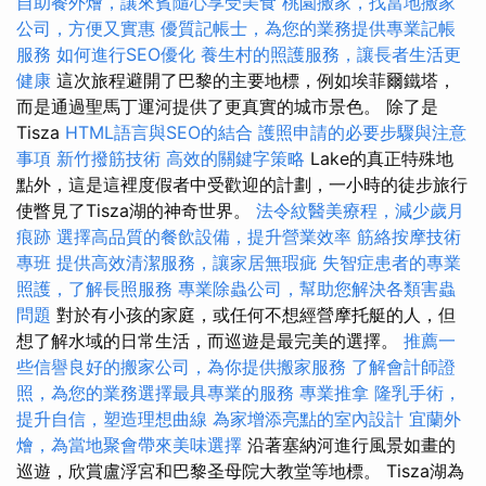
自助餐外燴，讓來賓隨心享受美食
桃園搬家，找當地搬家
公司，方便又實惠
優質記帳士，為您的業務提供專業記帳
服務
如何進行SEO優化
養生村的照護服務，讓長者生活更
健康
這次旅程避開了巴黎的主要地標，例如埃菲爾鐵塔，
而是通過聖馬丁運河提供了更真實的城市景色。 除了是
Tisza
HTML語言與SEO的結合
護照申請的必要步驟與注意
事項
新竹撥筋技術
高效的關鍵字策略
Lake的真正特殊地
點外，這是這裡度假者中受歡迎的計劃，一小時的徒步旅行
使瞥見了Tisza湖的神奇世界。
法令紋醫美療程，減少歲月
痕跡
選擇高品質的餐飲設備，提升營業效率
筋絡按摩技術
專班
提供高效清潔服務，讓家居無瑕疵
失智症患者的專業
照護，了解長照服務
專業除蟲公司，幫助您解決各類害蟲
問題
對於有小孩的家庭，或任何不想經營摩托艇的人，但
想了解水域的日常生活，而巡遊是最完美的選擇。
推薦一
些信譽良好的搬家公司，為你提供搬家服務
了解會計師證
照，為您的業務選擇最具專業的服務
專業推拿
隆乳手術，
提升自信，塑造理想曲線
為家增添亮點的室內設計
宜蘭外
燴，為當地聚會帶來美味選擇
沿著塞納河進行風景如畫的
巡遊，欣賞盧浮宮和巴黎圣母院大教堂等地標。 Tisza湖為