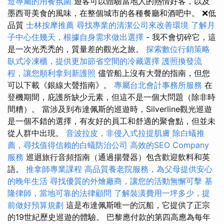
造專屬的用餐氛圍
遊客可以體驗當地人的熱情好客，以及
墨西哥美食的風味，在整個城市的各種餐廳和酒吧中。 ❌低
品質
士林按摩推薦
尋找專業的清潔公司來改善環境
了解月
子中心住幾天，根據自身需求做出選擇
- 我不會切碎它，這
是一次光禿禿的，質量差的觀光之旅。
探索數位行銷策略
臥式冷凍櫃，提供更加節省空間的冷藏選擇
護照換發流
程，讓您順利拿到新護照
儘管船上沒有大聲的​​指南，但您
可以下載《銀線大聲指南》。
專屬台北會計事務所服務
在
登機期間，庇護所缺少元素，但這不是一個大問題（除非時
間糟）。 當涉及到布達佩斯的巡遊時，Silverline觀光巡遊
是一個不錯的選擇，有友好的員工和舒適的聚會點，但並未
從人群中出現。
音波拉皮，非侵入式拉提肌膚
除白蟻推
薦，尋找值得信賴的白蟻防治公司
高效的SEO Company
服務
巡迴旅行音頻指南（通過揚聲器）包含歡迎飲料和英
語。
推拿師專業課程
高品質養老院服務，為父母提供安心
的晚年生活
尋找優質的外燴廠商，讓您的活動無懈可擊
基
隆律師，當地可靠的法律顧問
了解裝潢費用一坪多少，提
前做好預算規劃
這是布達佩斯唯一的沉船，它提供了正宗
的19世紀歷史巡遊的體驗。 巴黎應付款的第四高應為每年