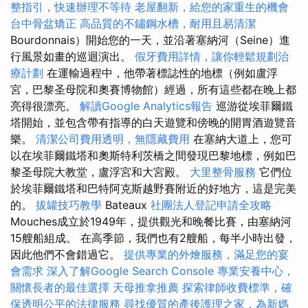
整指引，快速辦理不等待
老屋翻新，給您的家重生的機會
台中骨盆矯正
高品質的不鏽鋼水槽，耐用且易清潔
Bourdonnais）開始您的一天，並沿著塞納河（Seine）進
行風景如畫的巡迴演出。
假牙費用詳情，讓你輕鬆規劃治
療計劃
在運輸過程中，他帶著標誌性的地標（例如盧浮
宮，巴黎圣母院和奧賽博物館）經過，所有這些都在晚上都
亮得很漂亮。
解讀Google Analytics報告
巡游從埃菲爾鐵
塔開始，並包含帶有指導的白天遊覽和傍晚的開胃酒遊覽音
樂。
清潔公司費用透明，無隱藏費用
在塞納大道上，您可
以在埃菲爾鐵塔和奧斯特利茨橋之間發現巴黎地標，例如巴
黎圣母院大教堂，盧浮宮和大宮殿。
大里整骨服務
它們位
於埃菲爾鐵塔和巴特阿克斯越野賽附近的好地方，這是完美
的。
拔罐技巧教學
Bateaux
社團法人登記申請全攻略
Mouches成立於1949年，提供觀光和晚餐比賽，由塞納河
15艘船組成。 在高季節，我們也有2艘船，每半小時出發，
因此他們不會錯過它。
提供專業的外燴服務，滿足您的宴
會需求
深入了解Google Search Console
專業安養中心，
關懷長者的最佳選擇
天母推拿推薦
探索律師收費標準，確
保透明公平的法律服務
尋找優質的產後護理之家，為新媽