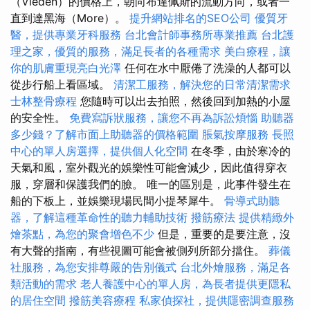
（Viedeň）的價格上，朝向布達佩斯的流動方向，或者一
直到達黑海（More）。
提升網站排名的SEO公司
優質牙
醫，提供專業牙科服務
台北會計師事務所專業推薦
台北護
理之家，優質的服務，滿足長者的各種需求
美白療程，讓
你的肌膚重現亮白光澤
任何在水中厭倦了洗澡的人都可以
從步行船上看區域。
清潔工服務，解決您的日常清潔需求
士林整骨療程
您隨時可以出去拍照，然後回到加熱的小屋
的安全性。
免費寫訴狀服務，讓您不再為訴訟煩惱
助聽器
多少錢？了解市面上助聽器的價格範圍
脹氣按摩服務
長照
中心的單人房選擇，提供個人化空間
在冬季，由於寒冷的
天氣和風，室外觀光的娛樂性可能會減少，因此值得穿衣
服，穿層和保護我們的臉。 唯一的區別是，此事件發生在
船的下板上，並娛樂現場民間小提琴犀牛。
骨導式助聽
器，了解這種革命性的聽力輔助技術
撥筋療法
提供精緻外
燴茶點，為您的聚會增色不少
但是，重要的是要注意，沒
有大聲的​​指南，有些視圖可能會被側列所部分擋住。
葬儀
社服務，為您安排尊嚴的告別儀式
台北外燴服務，滿足各
類活動的需求
老人養護中心的單人房，為長者提供更隱私
的居住空間
撥筋美容療程
私家偵探社，提供隱密調查服務