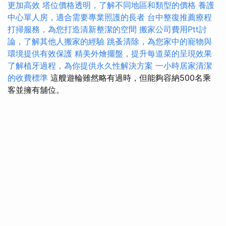
更加高效
塔位價格透明，了解不同地區和類型的價格
養護
中心單人房，適合需要專業照護的長者
台中整復推薦療程
打掃服務，為您打造清新整潔的空間
搬家公司費用Ptt討
論，了解其他人搬家的經驗
跳蚤清除，為您家中的寵物與
環境提供有效保護
精美外燴擺盤，提升每道菜的呈現效果
了解植牙過程，為你提供永久性解決方案
一小時居家清潔
的收費標準
這艘遊輪雖然略有過時，但能夠容納500名乘
客並擁有舖位。