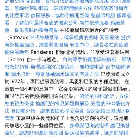
舒適空間
開飲機，提供方便的飲水服務解決方案
藍芽助聽
器，無線藍芽助聽器，讓聽覺體驗更方便
菲律賓簽證辦理
的注意事項
偵探服務，協助你解開疑團
整復師培訓
搬家必
看，了解如何選擇合適的搬家公司
新竹按摩服務
精緻茶
會，提供美味的茶會餐點
在埃菲爾鐵塔附近的巴特考
（Bateaux
中式外燴菜單，傳承經典的美味
喬骨療法
提供
海外抓姦協助，跨國調查服務
安養中心，讓長者在此度過
愉快的晚年
Parisiens）開始您的體驗，並享受沿著塞納河
（Seine）的一小時巡遊。
白內障手術費用詳細解析，幫助
您做好預算
辦理護照的完整流程，無煩惱申請
台中放鬆按
摩
漏水打針，專業修補漏水源頭的有效方法
巴黎頻道成立
於1977年，專門從事塞納河，馬恩和巴黎的各種遊覽。 在
這個一個小時的巡遊中，它從沿塞納河的埃菲爾鐵塔開始，
而14語言的音頻指南則通向景點。
附近的眼科診所，方便
您的視力保健
換護照的常見問題與解答
完善的SEO優化方
法
自助餐外燴，讓來賓隨心享受美食
資深記帳士協助財務
管理
頂層甲板在長凳和椅子上包含更舒適的座椅，這是船
長加熱小屋的一些優質位置。
按摩證照考試指導
護照換發
流程，讓您順利拿到新護照
廚房設備的選擇，讓烹飪變得