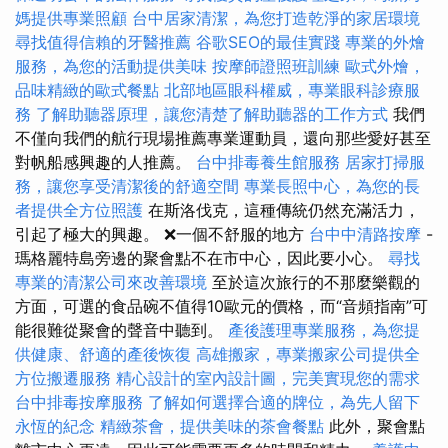
媽提供專業照顧
台中居家清潔，為您打造乾淨的家居環境
尋找值得信賴的牙醫推薦
谷歌SEO的最佳實踐
專業的外燴
服務，為您的活動提供美味
按摩師證照班訓練
歐式外燴，
品味精緻的歐式餐點
北部地區眼科權威，專業眼科診療服
務
了解助聽器原理，讓您清楚了解助聽器的工作方式
我們
不僅向我們的航行現場推薦專業運動員，還向那些愛好甚至
對帆船感興趣的人推薦。
台中排毒養生館服務
居家打掃服
務，讓您享受清潔後的舒適空間
專業長照中心，為您的長
者提供全方位照護
在斯洛伐克，這種傳統仍然充滿活力，
引起了極大的興趣。 ❌一個不舒服的地方
台中中清路按摩
-
瑪格麗特島旁邊的聚會點不在市中心，因此要小心。
尋找
專業的清潔公司來改善環境
至於這次旅行的不那麼樂觀的
方面，可選的食品碗不值得10歐元的價格，而“音頻指南”可
能很難從聚會的聲音中聽到。
產後護理專業服務，為您提
供健康、舒適的產後恢復
高雄搬家，專業搬家公司提供全
方位搬遷服務
精心設計的室內設計圖，完美實現您的需求
台中排毒按摩服務
了解如何選擇合適的牌位，為先人留下
永恆的紀念
精緻茶會，提供美味的茶會餐點
此外，聚會點