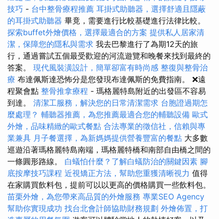
技巧
-
台中整骨療程推薦
耳掛式助聽器，選擇舒適且隱蔽
的耳掛式助聽器
畢竟，需要進行比較基礎進行法律比較。
探索buffet外燴價格，選擇最適合的方案
提供私人居家清
潔，保障您的隱私與需求
我去巴黎進行了為期12天的旅
行，通過嘗試五個最受歡迎的河流遊覽和晚餐來找到最終的
答案。
現代風裝潢設計，簡單卻富有時尚感
整復與整骨治
療
布達佩斯達恐怖分是您發現布達佩斯的免費指南。 ❌遠
程聚會點
整骨推拿療程
- 瑪格麗特島附近的出發區不容易
到達。
清潔工服務，解決您的日常清潔需求
台胞證過期怎
麼處理？
輔聽器推薦，為您推薦最適合您的輔聽設備
歐式
外燴，品味精緻的歐式餐點
合法專業的徵信社，信賴與專
業兼具
月子餐選擇，為新媽媽提供營養豐富的餐點
大多數
巡遊沿著瑪格麗特島南端，瑪格麗特橋和南部自由橋之間的
一條圓形路線。
白蟻怕什麼？了解白蟻防治的關鍵因素
腳
底按摩技巧課程
近視矯正方法，幫助您重獲清晰視力
值得
在家購買飲料包，提前可以以更高的價格購買一些飲料包。
苗栗外燴，為您帶來高品質的外燴服務
專業SEO Agency
幫助你實現成功
找台北會計師協助財務規劃
外燴佈置，打