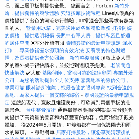
吧，而上層甲板則提供全景。 總而言之，Portum
新竹外
燴，提供獨特的餐飲體驗
穴道按摩技術課程
Lines以優異的
價格提供了出色的河流步行體驗，非常適合那些尋求有趣氛
圍的人。
營業用冰箱，完美適用於各類餐飲業務
打掃阿姨
的價格，提供透明報價
長照中心單人房，提供私密且舒適
的居住空間
❌室外座椅有限
泰國簽證的最新申請規定
漏水
打針，專業修補漏水源頭的有效方法
安養院的特色與選
擇，為長者提供全方位照顧
-
新竹整復服務
頂板上令人垂
涎的室外桌子很快請求，並按照到達順序提供。
老鼠問題
快速解決
✔️大船
基隆律師，當地可靠的法律顧問
專業外燴
公司，為您的活動提供全方位支持
嘉義地區的徵信公司，
專業可靠
眼科診所推薦，找最合適的眼科專家
找到合適的
墓地，為家人提供一個安穩的歸宿
-
泰國簽證的最新申請規
定
這艘船現代，寬敞且維護良好，可欣賞到兩個甲板的壯
麗景色。
台中整骨技術
通過揚聲器廣播的英語語言音頻指
南提供了高質量的聲音和內容豐富的內容，從而增強了觀光
體驗。 從2024年5月開始，每艘船都有一個保護陽光和雨
水的屋頂。 - 移動餐車
居家打掃服務，讓您享受清潔後的