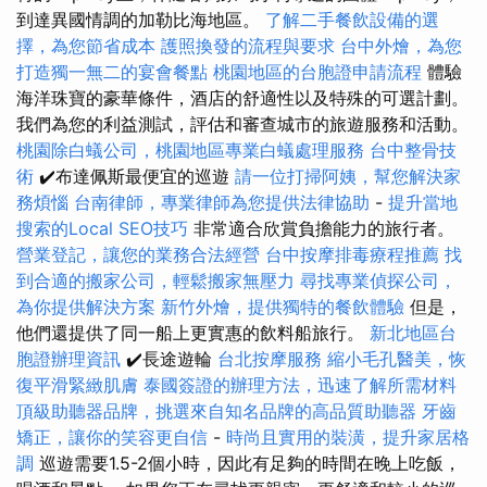
到達異國情調的加勒比海地區。
了解二手餐飲設備的選
擇，為您節省成本
護照換發的流程與要求
台中外燴，為您
打造獨一無二的宴會餐點
桃園地區的台胞證申請流程
體驗
海洋珠寶的豪華條件，酒店的舒適性以及特殊的可選計劃。
我們為您的利益測試，評估和審查城市的旅遊服務和活動。
桃園除白蟻公司，桃園地區專業白蟻處理服務
台中整骨技
術
✔️布達佩斯最便宜的巡遊
請一位打掃阿姨，幫您解決家
務煩惱
台南律師，專業律師為您提供法律協助
-
提升當地
搜索的Local SEO技巧
非常適合欣賞負擔能力的旅行者。
營業登記，讓您的業務合法經營
台中按摩排毒療程推薦
找
到合適的搬家公司，輕鬆搬家無壓力
尋找專業偵探公司，
為你提供解決方案
新竹外燴，提供獨特的餐飲體驗
但是，
他們還提供了同一船上更實惠的飲料船旅行。
新北地區台
胞證辦理資訊
✔️長途遊輪
台北按摩服務
縮小毛孔醫美，恢
復平滑緊緻肌膚
泰國簽證的辦理方法，迅速了解所需材料
頂級助聽器品牌，挑選來自知名品牌的高品質助聽器
牙齒
矯正，讓你的笑容更自信
-
時尚且實用的裝潢，提升家居格
調
巡遊需要1.5-2個小時，因此有足夠的時間在晚上吃飯，