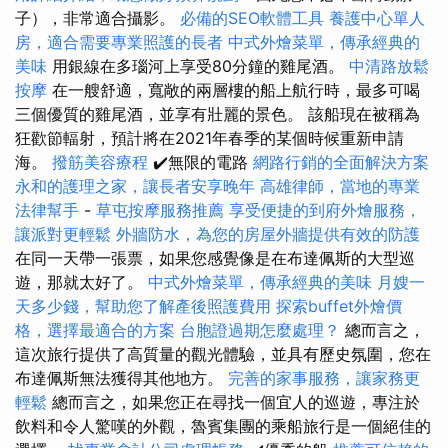
子），非常適合攝影。
必備的SEO軟體工具
養護中心單人
房，適合需要專業照護的長者
中式外燴菜單，傳承經典的
美味
用銀線在多瑙河上享受80分鐘的雞​​尾酒。
中清路放鬆
按摩
在一艘舒適，寬敞的兩層樓的船上航行時，最多可喝
三個優質的雞尾酒，並享有壯麗的景色。 該船現在被稱為
狂歡節輻射，預計將在2021年春季的某個時候重新申請
海。
撥筋美容療程
✔️無限的電路
網路行銷的全面解決方案
永和的護理之家，讓長者安享晚年
高雄律師，當地的專業
法律幫手
-
草屯按摩服務推薦
享受便捷的到府外燴服務，
讓派對更輕鬆
外牆防水，為您的房屋外牆提供有效的防護
在同一天帶一張票，如果您感覺像是在布達佩斯的大型巡
遊，那就太好了。
中式外燴菜單，傳承經典的美味
月嫂一
天多少錢，幫助您了解產後照護費用
探索buffet外燴價
格，選擇最適合的方案
台胞證過期怎麼處理？
總而言之，
這次旅行提供了高質量的觀光體驗，並具有歷史氛圍，您在
布達佩斯無法獲得其他地方。
完善的家事服務，讓家務更
輕鬆
總而言之，如果您正在尋找一個宜人的巡遊，專注於
飲料和令人驚嘆的外觀，魯賓集團的乘船旅行是一個絕佳的