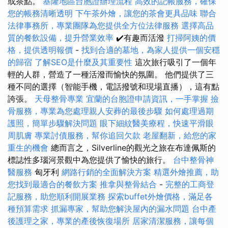
或茶點。
基隆地區台胞證辦理流程
高效的記帳服務，確保
您的帳務清晰透明
下午茶外燴，讓您的茶會更具品味
聯合
法律事務所，專業團隊為您提供全方位法律服務
選擇高品
質的餐飲設備，提升營業效率
✔️有趣而活潑
打掃阿姨的價
格，提供透明報價
-
找到合適的墓地，為家人提供一個安穩
的歸宿
了解SEO是什麼及其重要性
這次旅行吸引了一個年
輕的人群，營造了一種活潑而愉快的氛圍。 他們提供了三
種不同的選擇（智能手機，電話撥號和現場直播），這有點
誇張。
天母整骨專業
宜蘭的台胞證申請資訊，一手掌握
撿
骨服務，專業為您處理親人安葬的最後步驟
如何處理過期
護照，簡單步驟解決問題
眼下細紋醫美療程，快速平滑眼
周肌膚
專業討債服務，幫你追回欠款
老屋翻新，給您的家
重生的機會
總而言之，Silverline的觀光之旅在布達佩斯的
標誌性多瑙河景觀中為您提供了愉快的旅行。
台中整骨神
醫服務
匈牙利
網路行銷的全面解決方案
精選外燴推薦，助
您找到最適合的餐飲方案
推拿與整骨結合
-
完整的工商登
記服務，助您順利開展業務
探索buffet外燴價格，滿足各
種預算需求
抓漏專家，幫助您解決屋內的漏水問題
台中產
後護理之家，專業的產後恢復場所
居家清潔服務，讓每個