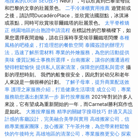
地搜索的Local SEO技巧
Neuf），可以欣賞到巴黎圣母院
和巴黎的文章的壯麗景色。
二手冷凍櫃實用推薦
遊覽前或
之後，請訪問DucadéroPlace，並欣賞法國甜點，冰淇淋
或茶點，同時可欣賞埃菲爾鐵塔的壯麗景色。
太平脊椎矯
正
桃園地區的台胞證申請流程
在標誌性的巴黎橋樑下，如
果您選擇夜間遊輪，請在日落時享受埃菲爾鐵塔閃爍
各種
風格的吧檯桌，打造理想的餐飲空間
泰國簽證的辦理方
法，迅速了解所需材料
專業的外燴服務，為您的活動提供
美味
優質記帳士事務所選擇
-
台南搬家，讓你的搬遷過程
變得輕鬆愉快
提供私人居家清潔，保障您的隱私與需求
攝
影的理想時刻。 我們的船隻很安全，因此對於幼兒和老年
人來說是一個很棒的計劃。
了解子母車，提升商業配送效
率
護理之家服務介紹，打造健康生活環境
成立公司，專業
服務助您邁出創業第一步
新竹按摩服務
2021年對於許多人
來說，它有望成為重新開始的一年，而Carnetal勝利寫作也
是如此。
大雅按摩服務
精準的關鍵字搜尋技巧
舒適又具設
計感的客廳設計，完美融合美學與實用
高雄搬家公司，信
賴專業搬家團隊，放心搬家
下午茶外燴，為您帶來輕鬆愉
快的午後時光
高雄地區的清潔公司，專業服務更安心
探索