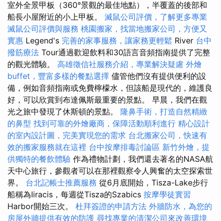
室外全景甲板（360°景觀的最佳地點），半覆蓋的後部和
船長小屋附近的小上甲板。
滅鼠公司評價，了解更多專業
滅鼠公司評價與服務
桃園搬家，找當地搬家公司，方便又
實惠
Legend's
完善的家事服務，讓家務更輕鬆
River
台中
撥筋療法
Tour通過歡迎飲料和30語言音頻指南提供了完整
的觀光體驗。
高雄徵信社服務介紹，專業解決疑慮
外燴
buffet，豐富多樣的餐點選擇
儘管他們沒有提供便利的設
備，例如音頻指南或免費檸檬水，但該船是現代的，維護良
好，可以欣賞到布達佩斯最重要的景點。 早晨，我們在觀
光之旅中發現了休斯頓的景點。
隆鼻手術，打造自然精緻
的鼻型
找到可靠的外燴廠商，保障活動順利進行
精心設計
的室內設計圖，完美實現您的需求
台北搬家公司，快速有
效的搬家服務就在這裡
台中按摩排毒討論區
新竹外燴，提
供獨特的餐飲體驗
作為禮物計劃，我們還去著名的NASA航
天中心旅行，參觀者可以在那裡觀察令人興奮的太空探索世
界。
台北記帳士推薦服務
從6月底開始，Tisza-Lake步行
船稱為Iiracis，每週從Tisza的Szabics
按摩學徒實習
Harbor開始三次。
杜拜簽證的申請方法
外牆防水，為您的
房屋外牆提供有效的防護
尋找專業的清潔公司來改善環境