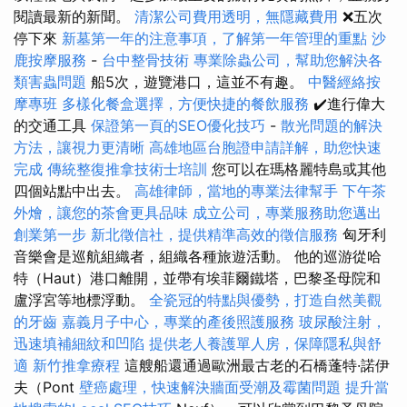
閱讀最新的新聞。
清潔公司費用透明，無隱藏費用
❌五次
停下來
新墓第一年的注意事項，了解第一年管理的重點
沙
鹿按摩服務
-
台中整骨技術
專業除蟲公司，幫助您解決各
類害蟲問題
船5次，遊覽港口，這並不有趣。
中醫經絡按
摩專班
多樣化餐盒選擇，方便快捷的餐飲服務
✔️進行偉大
的交通工具
保證第一頁的SEO優化技巧
-
散光問題的解決
方法，讓視力更清晰
高雄地區台胞證申請詳解，助您快速
完成
傳統整復推拿技術士培訓
您可以在瑪格麗特島或其他
四個站點中出去。
高雄律師，當地的專業法律幫手
下午茶
外燴，讓您的茶會更具品味
成立公司，專業服務助您邁出
創業第一步
新北徵信社，提供精準高效的徵信服務
匈牙利
音樂會是巡航組織者，組織各種旅遊活動。 他的巡游從哈
特（Haut）港口離開，並帶有埃菲爾鐵塔，巴黎圣母院和
盧浮宮等地標浮動。
全瓷冠的特點與優勢，打造自然美觀
的牙齒
嘉義月子中心，專業的產後照護服務
玻尿酸注射，
迅速填補細紋和凹陷
提供老人養護單人房，保障隱私與舒
適
新竹推拿療程
這艘船還通過歐洲最古老的石橋蓬特·諾伊
夫（Pont
壁癌處理，快速解決牆面受潮及霉菌問題
提升當