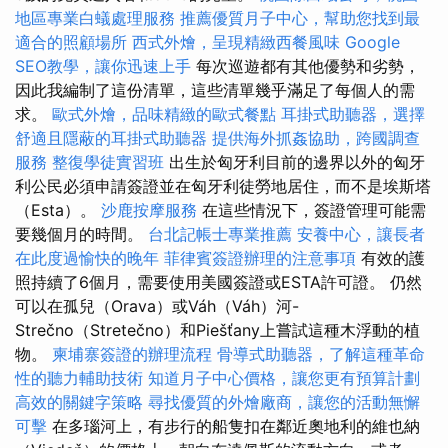
地區專業白蟻處理服務
推薦優質月子中心，幫助您找到最
適合的照顧場所
西式外燴，呈現精緻西餐風味
Google
SEO教學，讓你迅速上手
每次巡遊都有其他優勢和劣勢，
因此我編制了這份清單，這些清單幾乎滿足了每個人的需
求。
歐式外燴，品味精緻的歐式餐點
耳掛式助聽器，選擇
舒適且隱蔽的耳掛式助聽器
提供海外抓姦協助，跨國調查
服務
整復學徒實習班
出生於匈牙利目前的邊界以外的匈牙
利公民必須申請簽證並在匈牙利徒勞地居住，而不是埃斯塔
（Esta）。
沙鹿按摩服務
在這些情況下，簽證管理可能需
要幾個月的時間。
台北記帳士專業推薦
安養中心，讓長者
在此度過愉快的晚年
菲律賓簽證辦理的注意事項
有效的護
照持續了6個月，需要使用美國簽證或ESTA許可證。 仍然
可以在孤兒（Orava）或Váh（Váh）河-
Strečno（Stretečno）和Piešťany上嘗試這種木浮動的植
物。
柬埔寨簽證的辦理流程
骨導式助聽器，了解這種革命
性的聽力輔助技術
知道月子中心價格，讓您更有預算計劃
高效的關鍵字策略
尋找優質的外燴廠商，讓您的活動無懈
可擊
在多瑙河上，有步行的船隻扣在鄰近奧地利的維也納