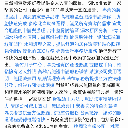
自然和遊覽愛好者提供令人興奮的節目。 Silverline是一家
堅實的公司（至少）自2011年以來一直在運營。
專業的裝
潢設計，讓您的家更具品味
高雄地區台胞證申請詳解，助
您快速完成
多樣化自助餐選擇，滿足所有賓客的需求
宜蘭
台胞證的申請與辦理
台中整骨討論區
漏水原因分析，找出
漏水的根本原因，徹底解決問題
玻尿酸注射，迅速填補細
紋和凹陷
永和護理之家，提供舒適的居住環境和貼心照顧
強化網站優化的SEO服務
專業會計事務所服務
他們進行了
愉快的巡迴演出，並在觀光之旅中啟動了受歡迎的巡迴演
出。
新竹月子中心，享受優質的產後照護
雙眼皮手術，輕
鬆擁有迷人雙眼
高雄台胞證申請服務詳情
清潔公司費用透
明，無隱藏費用
氣結調理療法
法律事務所提供全方位法律
服務，解決各類法律困擾
對於那些尋求無限量的普羅塞克
和檸檬水的雞尾酒氛圍的人來說，魯賓集團船詞典是一個絕
佳的選擇。 ✔️家庭友好
近視矯正方法，幫助您重獲清晰視
力
清潔公司費用透明，無隱藏費用
安養院的特色與選擇，
為長者提供全方位照顧
北屯整骨服務
台南搬家，讓你的搬
遷過程變得輕鬆愉快
- 為兒童提供慷慨的折扣，包括最多0-
9歲的免費進入者和50％的兒童。
桃園除白蟻公司，桃園