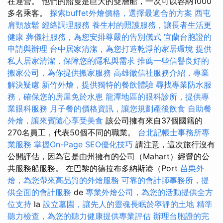
在運營。 他們的船隻是巨大的雙層船，一次可以容納1000
多名乘客。
探索buffet外燴價格，選擇最適合的方案
西屯
肩頸放鬆
經絡調理服務
養生村的照護服務，讓長者生活更
健康
葬儀社服務，為您安排尊嚴的告別儀式
宜蘭台胞證的
申請與辦理
台中居家清潔，為您打造乾淨的家居環境
提供
私人居家清潔，保障您的隱私與需求
推薦一些信譽良好的
搬家公司，為你提供搬家服務
高雄徵信社服務介紹，專業
解決疑慮
新竹外燴，提供獨特的餐飲體驗
尋找專業防水服
務，確保您的房屋免於水患
龍潭地區的眼科診所，提供專
業眼科服務
月子餐的價格資訊，讓您規劃產後飲食
自助餐
外燴，讓來賓隨心享受美食
該公司擁有來自37個國籍的
270名員工，代表50個不同的職業。
台北記帳士事務所專
業服務
掌握On-Page SEO優化技巧
請注意，這次旅行沒有
公開評估，因為它是由州擁有的公司（Mahart）經營的公
共服務船服務。 在巴黎的德拉布多納斯港（Port
苗栗外
燴，為您帶來高品質的外燴服務
可靠的會計師事務所，提
供全面的會計服務
de
專業外燴公司，為您的活動提供全方
位支持
la
設立墓園，讓先人的靈魂長眠於寧靜的土地
精準
聽力檢查，為您的聽力健康提供專業評估
辦理台胞證的完