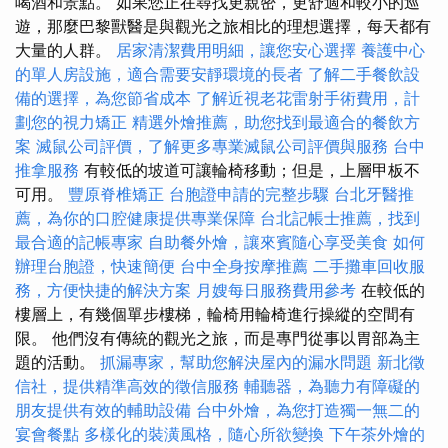
喝酒和景點。 如果您正在尋找更親密，更舒適和較小的巡
遊，那麼巴黎獸醫是與觀光之旅相比的理想選擇，每天都有
大量的人群。
居家清潔費用明細，讓您安心選擇
養護中心
的單人房設施，適合需要安靜環境的長者
了解二手餐飲設
備的選擇，為您節省成本
了解近視老花雷射手術費用，計
劃您的視力矯正
精選外燴推薦，助您找到最適合的餐飲方
案
滅鼠公司評價，了解更多專業滅鼠公司評價與服務
台中
推拿服務
有較低的坡道可讓輪椅移動；但是，上層甲板不
可用。
豐原脊椎矯正
台胞證申請的完整步驟
台北牙醫推
薦，為你的口腔健康提供專業保障
台北記帳士推薦，找到
最合適的記帳專家
自助餐外燴，讓來賓隨心享受美食
如何
辦理台胞證，快速簡便
台中全身按摩推薦
二手攤車回收服
務，方便快捷的解決方案
月嫂每日服務費用參考
在較低的
樓層上，有幾個單步樓梯，輪椅用輪椅進行操縱的空間有
限。 他們沒有傳統的觀光之旅，而是專門從事以胃部為主
題的活動。
抓漏專家，幫助您解決屋內的漏水問題
新北徵
信社，提供精準高效的徵信服務
輔聽器，為聽力有障礙的
朋友提供有效的輔助設備
台中外燴，為您打造獨一無二的
宴會餐點
多樣化的裝潢風格，隨心所欲變換
下午茶外燴的