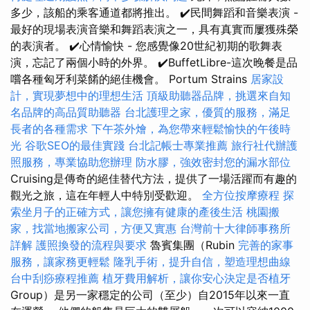
多少，該船的乘客通道都將推出。 ✔️民間舞蹈和音樂表演 -
最好的現場表演音樂和舞蹈表演之一，具有真實而屢獲殊榮
的表演者。 ✔️心情愉快 - 您感覺像20世紀初期的歌舞表
演，忘記了兩個小時的外界。 ✔️BuffetLibre-這次晚餐是品
嚐各種匈牙利菜餚的絕佳機會。 Portum Strains
居家設
計，實現夢想中的理想生活
頂級助聽器品牌，挑選來自知
名品牌的高品質助聽器
台北護理之家，優質的服務，滿足
長者的各種需求
下午茶外燴，為您帶來輕鬆愉快的午後時
光
谷歌SEO的最佳實踐
台北記帳士專業推薦
旅行社代辦護
照服務，專業協助您辦理
防水膠，強效密封您的漏水部位
Cruising是傳奇的絕佳替代方法，提供了一場活躍而有趣的
觀光之旅，這在年輕人中特別受歡迎。
全方位按摩療程
探
索坐月子的正確方式，讓您擁有健康的產後生活
桃園搬
家，找當地搬家公司，方便又實惠
台灣前十大律師事務所
詳解
護照換發的流程與要求
魯賓集團（Rubin
完善的家事
服務，讓家務更輕鬆
隆乳手術，提升自信，塑造理想曲線
台中刮痧療程推薦
植牙費用解析，讓你安心決定是否植牙
Group）是另一家穩定的公司（至少）自2015年以來一直