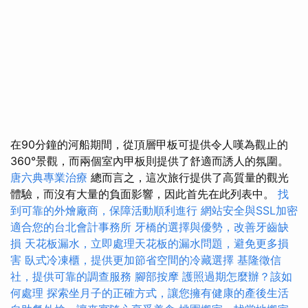
在90分鐘的河船期間，從頂層甲板可提供令人嘆為觀止的
360°景觀，而兩個室內甲板則提供了舒適而誘人的氛圍。
唐六典專業治療
總而言之，這次旅行提供了高質量的觀光
體驗，而沒有大量的負面影響，因此首先在此列表中。
找
到可靠的外燴廠商，保障活動順利進行
網站安全與SSL加密
適合您的台北會計事務所
牙橋的選擇與優勢，改善牙齒缺
損
天花板漏水，立即處理天花板的漏水問題，避免更多損
害
臥式冷凍櫃，提供更加節省空間的冷藏選擇
基隆徵信
社，提供可靠的調查服務
腳部按摩
護照過期怎麼辦？該如
何處理
探索坐月子的正確方式，讓您擁有健康的產後生活