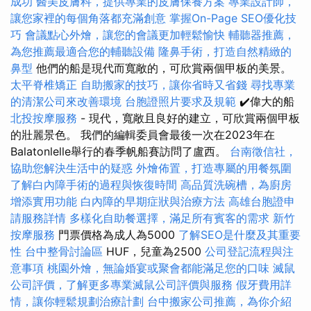
成功
醫美皮膚科，提供專業的皮膚保養方案
專業設計師，
讓您家裡的每個角落都充滿創意
掌握On-Page SEO優化技
巧
會議點心外燴，讓您的會議更加輕鬆愉快
輔聽器推薦，
為您推薦最適合您的輔聽設備
隆鼻手術，打造自然精緻的
鼻型
他們的船是現代而寬敞的，可欣賞兩個甲板的美景。
太平脊椎矯正
自助搬家的技巧，讓你省時又省錢
尋找專業
的清潔公司來改善環境
台胞證照片要求及規範
✔️偉大的船
北投按摩服務
- 現代，寬敞且良好的建立，可欣賞兩個甲板
的壯麗景色。 我們的編輯委員會最後一次在2023年在
Balatonlelle舉行的春季帆船賽訪問了盧西。
台南徵信社，
協助您解決生活中的疑惑
外燴佈置，打造專屬的用餐氛圍
了解白內障手術的過程與恢復時間
高品質洗碗槽，為廚房
增添實用功能
白內障的早期症狀與治療方法
高雄台胞證申
請服務詳情
多樣化自助餐選擇，滿足所有賓客的需求
新竹
按摩服務
門票價格為成人為5000
了解SEO是什麼及其重要
性
台中整骨討論區
HUF，兒童為2500
公司登記流程與注
意事項
桃園外燴，無論婚宴或聚會都能滿足您的口味
滅鼠
公司評價，了解更多專業滅鼠公司評價與服務
假牙費用詳
情，讓你輕鬆規劃治療計劃
台中搬家公司推薦，為你介紹