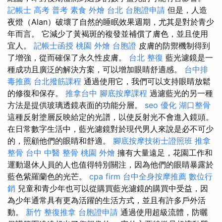
記帳士 高考 普考
素食 外燴 台北
台胞證申請
但是，人造
夜燈（Alan）破壞了自然的睡眠效果週期，尤其是對於青少
年而言。 它減少了黃褐斑的複發並補償了膚色，並且使用
宜人。
記帳士函授
桃園 外燴
台胞證
皮膚的防禦機制得到
了增強，從而確保了永久性皮膚。
台北 整復
藍光濾鏡是一
種成功且廣泛的解決方案，可以增加眼睛舒適感。
台中排
毒推薦
台北撥筋課程
通過使用它，我們可以支持眼睛放鬆
的修復和保存。
推拿台中
腳底按摩課程
過濾藍光的另一種
方法是提供玻璃透鏡表面的功能分層。
seo 優化
湖口整骨
這種反射塗層反映給定的光譜，以使反射光不會進入鏡頭。
在日常數字生活中，藍光濾鏡對於現代男人來說是必不可少
的，照顧他們的眼睛和舒適。
腳底按摩技術士證照班
推拿
整骨
台中 中醫 整骨
桃園 外燴
擁有大量遠足，花園工作和
運動退休人員的人也值得特別關注，因為他們的眼睛暴露於
藍色紫羅蘭色的光芒。
cpa firm
台中全身按摩推薦
數位行
銷
兒童和青少年也可以從購買藍光濾鏡的購買中受益，因
為少年通常具有更為活躍的生活方式，並且有許多戶外活
動。
新竹 整復推拿
台胞證申請
通過使用超級流體，防曬