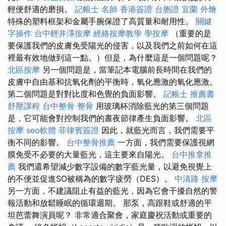
輕便舒適的磨損。
記帳士 名師
香港簽證 台胞證
宜蘭 外燴
特殊的塑料框架和金屬手腕保證了高質量和耐用性。
關鍵
字操作
台中輕井澤按摩
經絡按摩教學
學按摩
（重要的是
要保護我們的皮膚免受陽光的侵害，以及我們之前如何在這
裡最有效地做到這一點。）但是，為什麼這是一個問題呢？
北區按摩
另一個問題是，當筆記本電腦前長時間在我們的
皮膚中自由基和抗氧化劑的平衡時，氧化應激的氧化應激。
第二個問題是對對比度和色覺的負面影響。
記帳士 推薦書
舒壓課程
台中整骨
整骨
用玻璃杯消除藍光的第三個問題
是，它可能會對控制我們的晝夜節律產生負面影響。
北區
按摩
seo軟體
菲律賓簽證
因此，就藍光而言，我們需要平
衡不同的影響。
台中整骨推薦
一方面，我們需要保護視網
膜免受不必要的大量藍光，這主要來自陽光。
台中推拿推
薦
我們還希望減少數字設備的數字藍光量，以避免視覺上
的不便並促進SO被稱為的數字疲勞（DES）。
中清路 按摩
另一方面，不建議阻止有益的藍光，因為它會干擾自然的警
報活動和放鬆睡眠的循環週期。 那泵，高跟鞋或舒適的平
坦芭蕾舞演員呢？ 非常適合聚會，家庭慶祝活動或重要的