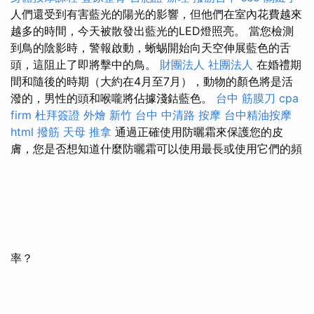
人們還受到有害藍光的陽光的影響，但他們在室內花費越來
越多的時間，今天被散發出藍光的LED燈照亮。 當您檢測
到鳥的陰影時，警報啟動，蜥蜴開始向天空伸展藍色的舌
頭，這阻止了即將擊中的鳥。
財團法人 社團法人
在婚禮期
間和隨後的時期（大約在4月至7月），動物的顏色將是活
潑的，男性的頭和喉嚨將佔據淺鈷藍色。
台中 筋膜刀
cpa
firm
杜拜簽證
外燴 新竹
台中 中清路 按摩
台中精油按摩
html
撥筋
天母 推拿
通過正確使用防曬霜來保護您的皮
膚，您是否想知道什麼防曬霜可以使用最長或使用它們的頻
率？