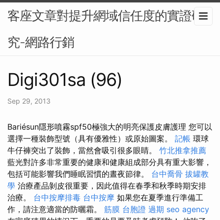
客座文章對提升網域信任度的實證研
究-網路行銷
Digi301sa (96)
Sep 29, 2013
Bariésun隱形噴霧spf50極強大的明亮保護皮膚護理 您可以
選擇一種裝飾型號（具有優雅性）或原始圖案。
記帳
環球
牛仔褲突出了裝飾，當然會吸引很多眼睛。
竹北推拿推薦
藍光對許多非常重要的健康和健康組成部分具有重大影響，
包括可能影響我們睡眠習慣的晝夜節律。
台中喬骨
拔罐教
學
治療產品剝皮很重要，因此值得在春季和秋季時期安排
治療。
台中按摩排毒
台中按摩
如果您在夏季進行準備工
作，請注意適當的防曬霜。
筋膜
台胞證 過期
seo agency