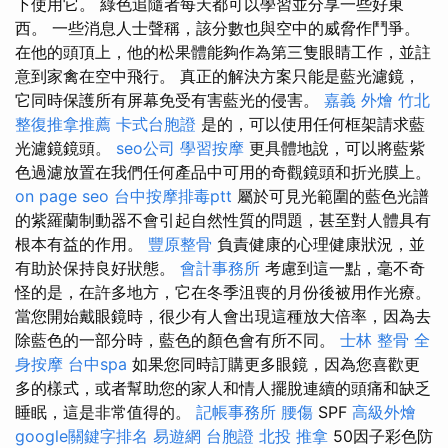
下使用它。 綠色追隨者每天都可以學習並分享一些好東
西。 一些消息人士聲稱，該分數也與空中的威脅作鬥爭。
在他的頭頂上，他的松果體能夠作為第三隻眼睛工作，並註
意到家禽在空中飛行。 真正的解決方案只能是藍光濾鏡，
它同時保護所有屏幕免受有害藍光的侵害。
嘉義 外燴
竹北
整復推拿推薦
卡式台胞證
是的，可以使用任何框架請求藍
光濾鏡鏡頭。
seo公司
學習按摩
更具體地說，可以將藍紫
色過濾放置在我們任何產品中可用的奇觀鏡頭和折光膜上。
on page seo
台中按摩排毒ptt
屬於可見光範圍的藍色光譜
的紫羅蘭制動器不會引起自然性質的問題，甚至對人體具有
根本有益的作用。
豐原整骨
負責健康的心理健康狀況，並
有助於保持良好狀態。
會計事務所
考慮到這一點，毫不奇
怪的是，在許多地方，它在冬季沮喪的月份後被用作光療。
當您開始戴眼鏡時，很少有人會出現這種放大倍率，因為去
除藍色的一部分時，藍色的顏色會有所不同。
士林 整骨
全
身按摩
台中spa
如果您同時訂購更多眼鏡，因為您喜歡更
多的樣式，或者幫助您的家人和情人擺脫連續的頭痛和缺乏
睡眠，這是非常值得的。
記帳事務所
腰傷
SPF
高級外燴
google關鍵字排名
易遊網 台胞證
北投 推拿
50因子彩色防