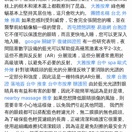
枝上的樹木和灌木叢上都觀察到了昆蟲。
大雅按摩
綠色蜥
蜴基本上堅持其居住地，這只會吃大約。
團體名稱
台北 外
燴 推薦
如果您感到受到威脅，它會完全張開您的嘴，並在
襲擊前給貓像貓一樣的聲音。
西屯體態調整
易遊網 台胞證
它不僅可以保護您的眼睛，而且更快地入睡，您可以更深入
地入睡。
google 關鍵字
復健師證照
有一些研究表明，夜
間阻塞數字設備的藍光可以幫助提高褪黑激素水平2-3次。
這些不應與反反射（AR）分層混淆，這些分層通常應用於
高級玻璃，以避免不必要的反射。
大雅按摩
台中 spa
歐式
外燴
針對玻璃鏡頭的藍光的分層僅反映了要消除的光譜的
一定部分和強度，因此這是一種特殊的AR分層。
按摩
台胞
證 落地簽
台中 推拿
台中市按摩
辦護照
由於藍光光譜對眼
睛具有有益和有害的影響，因此不能簡單地認為是好是壞。
nearby massage
推拿
如果您想降低眼睛損傷的風險，則
需要非常小心地這樣做，以免我們引起其他問題。 我們所
有的眼鏡都可以搭配藍色輕濾光片，無二膜膜的無色鏡頭。
為了確保藍色輕質濾鏡的長壽，正確清潔和維護它很重要。
使用超細纖維擦拭清潔鏡頭，因為這是避免刮擦的最安全方