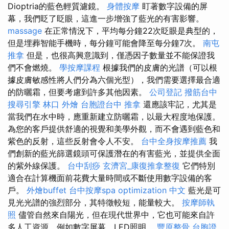
Dioptria的藍色輕質濾鏡。
身體按摩
盯著數字設備的屏
幕，我們眨了眨眼，這進一步增強了藍光的有害影響。
massage
在正常情況下，平均每分鐘22次眨眼是典型的，
但是埋葬智能手機時，每分鐘可能會降至每分鐘7次。
南屯
推拿
但是，也很高興意識到，僅憑因子數量並不能保證我
們不會燃燒。
學按摩課程
根據我們的皮膚的光譜（可以根
據皮膚敏感性將人們分為六個光型），我們需要選擇最合適
的防曬霜，但要考慮到許多其他因素。
公司登記
撥筋台中
搜尋引擎
林口 外燴
台胞證台中
推拿
還應該牢記，尤其是
當我們在水中時，應重新建立防曬霜，以最大程度地保護。
為您的客戶提供舒適的視覺和美學外觀，而不會遇到藍色和
紫色的反射，這些反射會令人不安。
台中全身按摩推薦
我
們創新的藍光篩選鏡頭可保護潛在的有害藍光，並提供全面
的紫外線保護。
台中刮痧
玄濟宮_康復推拿整復
它們特別
適合在計算機面前花費大量時間或不斷使用數字設備的客
戶。
外燴buffet
台中按摩spa
optimization 中文
藍光是可
見光光譜的強烈部分，其特徵較短，能量較大。
按摩師執
照
儘管自然來自陽光，但在現代世界中，它也可能來自許
多人工資源，例如數字屏幕，LED照明。
豐原整骨
台胞證