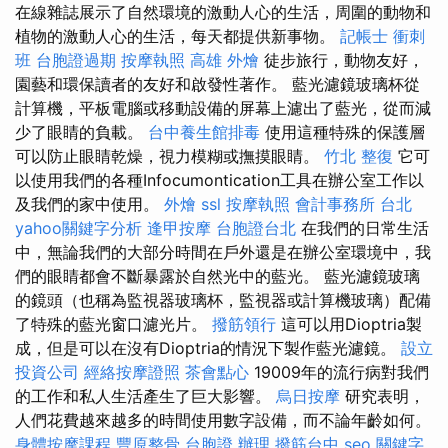
在線雜誌展示了自然環境的激動人心的生活，周圍的動物和
植物的激動人心的生活，每天都提供新事物。
記帳士 衝刺
班
台胞證過期
按摩執照
高雄 外燴
徒步旅行，動物友好，
園藝和環保讀者的友好和啟發性著作。 藍光濾鏡玻璃杯從
計算機，平板電腦或移動設備的屏幕上濾出了藍光，從而減
少了眼睛的負載。
台中養生館排毒
使用這種特殊的保護層
可以防止眼睛乾燥，視力模糊或撫摸眼睛。
竹北 整復
它可
以使用我們的各種Infocumontication工具在辦公室工作以
及我們的家中使用。
外燴
ssl
按摩執照
會計事務所 台北
yahoo關鍵字分析
逢甲按摩
台胞證台北
在我們的日常生活
中，無論我們的大部分時間在戶外還是在辦公室環境中，我
們的眼睛都會不斷暴露於自然光中的藍光。 藍光濾鏡玻璃
的鏡頭（也稱為監視器玻璃杯，監視器或計算機玻璃）配備
了特殊的藍光窗口濾光片。
撥筋領行
這可以用Dioptria製
成，但是可以在沒有Dioptria的情況下製作藍光濾鏡。
設立
投資公司
經絡按摩證照
茶會點心
19009年的流行病對我們
的工作和私人生活產生了巨大影響。
烏日按摩
研究表明，
人們花費越來越多的時間使用數字設備，而不論年齡如何。
身體按摩課程
豐原整骨
台胞證 辦理
撥筋台中
seo 關鍵字