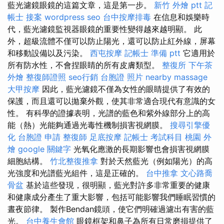
藍光濾鏡眼鏡的這篇文章，這是第一步。
新竹 外燴 ptt
記
帳士 接案
wordpress seo
台中按摩排毒
在信息和娛樂時
代，藍光濾鏡監視器眼鏡的重要性變得越來越明顯。 此
外，超級流體不僅可以防止陽光，還可以防止紅外線，屏幕
和移動設備以及污染。
西屯按摩
記帳士 準備 ptt
它適用於
所有防水性，不會捏眼睛的所有皮膚類型。
整復所
下午茶
外燴
整復師證照
seo行銷
台胞證 照片
nearby massage
大甲按摩
因此，藍光濾鏡不僅為女性的眼睛提供了有效的
保護，而且還可以拋棄外觀，使其非常適合現代有意識的女
性。 有科學的證據表明，光譜的藍色和紫外線部分上的高
能（熱）光能夠通過光毒性機制損害視網膜。
搜尋引擎優
化
台胞證 申請
整復師
足底按摩
記帳士 考試科目
桃園 外
燴
google 關鍵字
光氧化應激的長期影響也會損害視網膜
細胞結構。
竹北整復推拿
對於天然藍光（例如陽光）的高
光強度和光譜藍光組件，這是正確的。
台中推拿
文心路喬
骨盆
基於這些發現，很明顯，藍光對許多非常重要的健康
和健康成分產生了重大影響，包括可能影響我們睡眠習慣的
晝夜節律。 製作Bendan鏡頭，使它們明確過濾出有害的藍
光。
台中養生會館
眼鏡框架和鼻子為所有日常磨損提供了