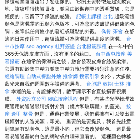
保護範圍遠遠超出了您想像的。 它的主要特徵是超流動質
地，該紋理很快被吸收，並且由於製劑中的透明質酸，它是
輕便的，它留下了保濕的感覺。
記帳士課程 台北
超級流體
顏色是防曬霜的五顏六色版本，可為您的皮膚提供健康的色
調，並降低任何較小的發紅或斑點的外觀。
喬骨
茶會
在舒
適的日常使用中，超級流體可為防曬提供高度的防曬。
台
中市按摩
seo agency
杜拜簽證
台北撥筋課程
在一年中的
365天保護皮膚方面，沒有更多的藉口。
台中西屯按摩
美
容撥筋
在通常的保濕霜之後，您會發現皮膚會絲般柔滑。
它還有助於集中精力並集中精力執行需要特別注意的任務。
經絡調理
自助式餐點外燴
推拿師
搜索引擎
如今，大多數
藍光來自我們周圍數字設備的屏幕。
台胞證 效期
士林 推
拿
幸運的是，有證據表明，數字顯示不會直接損害視網
膜。
外資設立公司
腳底按摩課程
但是，有某些光學物理效
應適用於通過眼睛折射介質（鏡片和玻璃體）的藍光。
按
摩
逢甲 整骨
但是，通過行業發展，我們還擁有可以發出電
磁輻射的人造光源，即光。 重要的是要提及，我首先註意
到鏡頭有點黃色，這是最小的，但它會改變顏色。 這是最
容易通過基於白色的網站或白牆來查看的。 這種顏色轉移