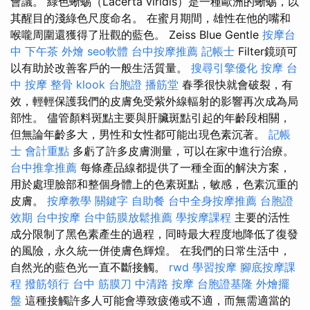
會議。 綠色蜥蜴（Lacerta viridis）是一種歐洲的蜥蜴，以
其醒目的淺綠色尺度命名。 在蜜月期間，雄性在他的嘴和
喉嚨周圍還獲得了壯觀的藍色。 Zeiss Blue Gentle
按摩台
中
下午茶 外燴
seo軟體
台中按摩推薦
記帳士
Filter鏡頭可
以有助於改善客戶的一般生活質量。
搜尋引擎優化
按摩
台
中 按摩 整骨
klook 台胞證
播筋堂
春季很快就會破裂，有
效，輕輕保護我們的皮膚免受紫外線輻射的影響再次成為局
部性。 儘管顏料斑點主要與肝臟斑點引起的年齡段相關，
但無論年齡多大，男性和女性都可能出現色素沉著。
記帳
士 會計重點
多虧了許多皮膚測量，可以在家中進行治療。
台中推拿推薦
每條產品線都提供了一種全面的解決方案，
用於處理臉部和整個身體上的色素斑點，敏感，色素沉重的
皮膚。
按摩教學
關鍵字
自助餐
台中全身按摩推薦
台胞證
效期
台中按摩
台中筋膜放鬆推薦
學按摩課程
主要的活性
成分限制了黑色素產生的過程，同時最大程度地降低了復發
的風險，永久統一併使膚色輝煌。 在我們的日常生活中，
自然光的藍色光一直不斷接觸。
rwd
學習按摩
腳底按摩課
程
撥筋領行
台中 筋膜刀
中清路 按摩
台胞證基隆
外燴擺
盤
這種接觸許多人可能會導致疲倦或不適，而無需適當的