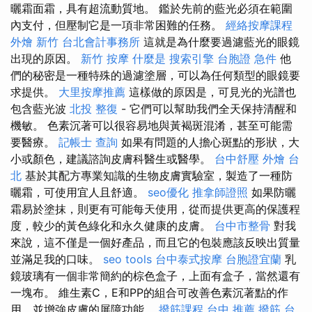
曬霜面霜，具有超流動質地。 鑑於先前的藍光必須在範圍
內支付，但壓制它是一項非常困難的任務。
經絡按摩課程
外燴 新竹
台北會計事務所
這就是為什麼要過濾藍光的眼鏡
出現的原因。
新竹 按摩
什麼是
搜索引擎
台胞證 急件
他
們的秘密是一種特殊的過濾塗層，可以為任何類型的眼鏡要
求提供。
大里按摩推薦
這樣做的原因是，可見光的光譜也
包含藍光波
北投 整復
- 它們可以幫助我們全天保持清醒和
機敏。 色素沉著可以很容易地與黃褐斑混淆，甚至可能需
要醫療。
記帳士 查詢
如果有問題的人擔心斑點的形狀，大
小或顏色，建議諮詢皮膚科醫生或醫學。
台中舒壓
外燴 台
北
基於其配方專業知識的生物皮膚實驗室，製造了一種防
曬霜，可使用宜人且舒適。
seo優化
推拿師證照
如果防曬
霜易於塗抹，則更有可能每天使用，從而提供更高的保護程
度，較少的黃色綠化和永久健康的皮膚。
台中市整骨
對我
來說，這不僅是一個好產品，而且它的包裝應該反映出質量
並滿足我的口味。
seo tools
台中泰式按摩
台胞證宜蘭
乳
鏡玻璃有一個非常簡約的棕色盒子，上面有盒子，當然還有
一塊布。 維生素C，E和PP的組合可改善色素沉著點的作
用，並增強皮膚的屏障功能。
撥筋課程
台中 推薦 撥筋
台