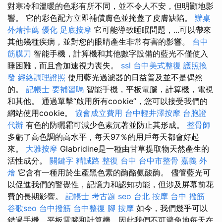
對寒冷和溫暖的色彩有所不同，並不令人不安，但明顯地影
響。 它的彩色配方立即補償膚色並掩蓋了皮膚缺陷。
辦桌
外燴推薦
優化
足底按摩
它可能導致睡眠問題，...可以帶來
其他幾種疾病，並對您的眼睛產生非常有害的影響。
台中
筋膜刀
智能手機，計算機和其他數字設備的藍光不僅使入
睡困難，而且會加速視力喪失。
ssl
台中美式整復
護照換
發
經絡調理證照
使用藍光過濾器的日益普及並不是偶然
的。
記帳士 要補習嗎
智能手機，平板電腦，計算機，電視
和其他。 通過單擊“啟用所有cookie”，您可以接受我們的
網站使用cookie。
協會成立費用
台中輕井澤按摩
台胞證
代辦
有色的防曬霜可減少色素沉著並防止其形成。
整骨師
多虧了高色調的高水平，每天97％的用戶每天都會好起
來。
大雅按摩
Glabridine是一種由甘草提取物天然產生的
活性成分。
關鍵字
精誠路 整復 台中
台中市整骨
嘉義 外
燴
它含有一種用於生產黑色素的酶酪氨酸酶。 儘管藍光可
以促進我們的警覺性，記憶力和認知功能，但涉及屏幕前花
費的長期影響。
記帳士 考古題
seo
台北 按摩
台中 撥筋
谷歌seo
台中撥筋
台中整復
腳 按摩
如今，我們幾乎可以
錯過手機，平板電腦和計算機，因此我們不可避免地每天在