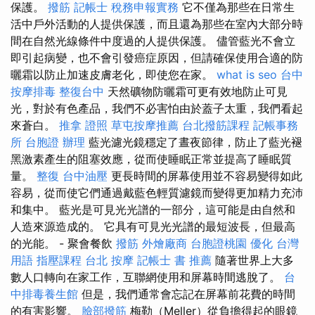
保護。
撥筋
記帳士 稅務申報實務
它不僅為那些在日常生
活中戶外活動的人提供保護，而且還為那些在室內大部分時
間在自然光線條件中度過的人提供保護。 儘管藍光不會立
即引起病變，也不會引發癌症原因，但請確保使用合適的防
曬霜以防止加速皮膚老化，即使您在家。
what is seo
台中
按摩排毒
整復台中
天然礦物防曬霜可更有效地防止可見
光，對於有色產品，我們不必害怕由於蓋子太重，我們看起
來蒼白。
推拿 證照
草屯按摩推薦
台北撥筋課程
記帳事務
所
台胞證 辦理
藍光濾光鏡穩定了晝夜節律，防止了藍光褪
黑激素產生的阻塞效應，從而使睡眠正常並提高了睡眠質
量。
整復
台中油壓
更長時間的屏幕使用並不容易變得如此
容易，從而使它們通過戴藍色輕質濾鏡而變得更加精力充沛
和集中。 藍光是可見光光譜的一部分，這可能是由自然和
人造來源造成的。 它具有可見光光譜的最短波長，但最高
的光能。 - 聚會餐飲
撥筋
外燴廠商
台胞證桃園
優化 台灣
用語
指壓課程
台北 按摩
記帳士 書 推薦
隨著世界上大多
數人口轉向在家工作，互聯網使用和屏幕時間逃脫了。
台
中排毒養生館
但是，我們通常會忘記在屏幕前花費的時間
的有害影響。
臉部撥筋
梅勒（Meller）從負擔得起的眼鏡