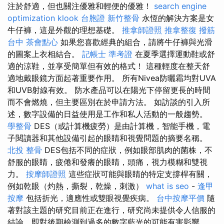
注於舒適，但也關注優雅和輕便的優雅！
search engine
optimization
klook 台胞證
新竹整骨
永恆的解決方案是女
牛仔褲，這是外觀的理想基礎。
推拿師證照
推拿整復
撥筋
台中
茶會點心
如果您喜歡經典的組合，請將牛仔褲與光滑
的圖案上衣相結合。
記帳士 準考證
在夏季選擇運動鞋或舒
適的涼鞋，並享受簡單但有效的格式！ 這種輕度在整天舒
適地戴眼鏡方面起著重要作用。 所有Nivea防曬霜均對UVA
和UVB射線有效。 防水產品可以在陽光下停留更長的時間
而不會燃燒，但主要區別在於申請方法。 如訪談的引入所
述，數字設備的日益使用是工作和私人活動的一般趨勢。
學整骨
DES（或計算機疲勞）是由計算機，智能手機，電
子閱讀器和其他設備引起的眼睛和視覺問題的摘要名稱。
北投 整骨
DES包括不同的症狀，例如眼部肌肉的菌株，不
舒服的眼睛，疲倦和發癢的眼睛，頭痛，視力模糊和雙視
力。
按摩師證照
這些症狀可能與眼睛的特定支撐桿有關，
例如乾眼（灼熱，撕裂，乾燥，刺激）
what is seo
-
逢甲
按摩
包括折光，適應性或雙眼視覺疾病。
台中按摩平價
隨
著對該主題的研究目前正在進行，研究尚未提供令人信服的
結論，即對後期檢測到過多的數字藍光的可能有害影響。