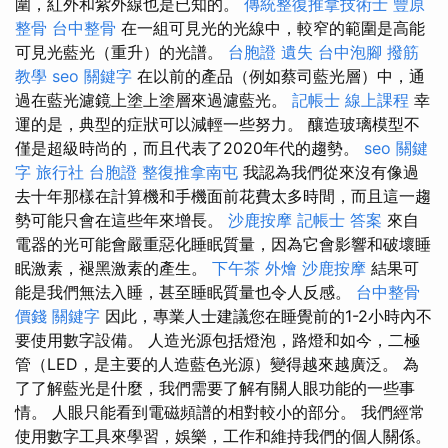
圍，紅外和紫外線也是已知的。
傳統整復推拿技術士
豐原
整骨
台中整骨
在一組可見光的光線中，較窄的範圍是高能
可見光藍光（重升）的光譜。
台胞證 遺失
台中泡腳
撥筋
教學
seo 關鍵字
在以前的產品（例如蔡司藍光層）中，通
過在藍光濾鏡上塗上塗層來過濾藍光。
記帳士 線上課程
幸
運的是，典型的症狀可以減輕一些努力。 釀造玻璃模型不
僅是超級時尚的，而且代表了2020年代的趨勢。
seo 關鍵
字
旅行社 台胞證
整復推拿南屯
我認為我們從來沒有像過
去十年那樣在計算機和手機面前花費太多時間，而且這一趨
勢可能只會在這些年來增長。
沙鹿按摩
記帳士 答案
來自
電器的光可能會嚴重惡化睡眠質量，因為它會影響和破壞睡
眠激素，褪黑激素的產生。
下午茶 外燴
沙鹿按摩
結果可
能是我們無法入睡，甚至睡眠質量也令人反感。
台中整骨
價錢
關鍵字
因此，專業人士建議您在睡覺前的1-2小時內不
要使用數字設備。 人造光源包括燈泡，路燈和如今，二極
管（LED，是主要的人造藍色光源）變得越來越廣泛。 為
了了解藍光是什麼，我們需要了解有關人眼功能的一些事
情。 人眼只能看到電磁頻譜的相對較小的部分。 我們經常
使用數字工具來學習，娛樂，工作和維持我們的個人關係。