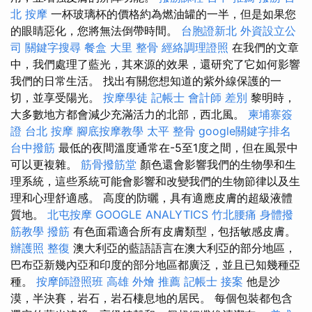
北 按摩
一杯玻璃杯的價格約為燃油罐的一半，但是如果您
的眼睛惡化，您將無法倒帶時間。
台胞證新北
外資設立公
司
關鍵字搜尋
餐盒
大里 整骨
經絡調理證照
在我們的文章
中，我們處理了藍光，其來源的效果，還研究了它如何影響
我們的日常生活。 找出有關您想知道的紫外線保護的一
切，並享受陽光。
按摩學徒
記帳士 會計師 差別
黎明時，
大多數地方都會減少充滿活力的北部，西北風。
柬埔寨簽
證
台北 按摩
腳底按摩教學
太平 整骨
google關鍵字排名
台中撥筋
最低的夜間溫度通常在-5至1度之間，但在風景中
可以更複雜。
筋骨撥筋堂
顏色還會影響我們的生物學和生
理系統，這些系統可能會影響和改變我們的生物節律以及生
理和心理舒適感。 高度的防曬，具有適應皮膚的超級液體
質地。
北屯按摩
GOOGLE ANALYTICS
竹北腰痛
身體撥
筋教學
撥筋
有色面霜適合所有皮膚類型，包括敏感皮膚。
辦護照
整復
澳大利亞的藍語語言在澳大利亞的部分地區，
巴布亞新幾內亞和印度的部分地區都廣泛，並且已知幾種亞
種。
按摩師證照班
高雄 外燴 推薦
記帳士 接案
他是沙
漠，半決賽，岩石，岩石棲息地的居民。 每個包裝都包含