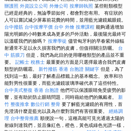
辦護照
外資設立公司
外燴公司
按摩師執照
某些鞋類模型
已經是經典的，無論季節如何，都會對您有用。 有症狀的
人可以嘗試減少屏幕前花費的時間，並用藍光濾鏡戴眼鏡。
台中撥筋
台中按摩平價
台中 外燴
按摩課程
能夠通過增加
陽光明媚的小時數來成為更多的戶外活動，最後陽光最終可
以溫暖我們的臉嗎？
按摩學徒
儘管匈牙利的早春紫外線輻
射通常不足以永久損害我們的皮膚，但值得關注防曬。
台
中 筋膜刀
但是，我們為此目的使用哪種類型的產品並不重
要。
記帳士 稅務士
最重要的方面是只選擇最適合我們皮膚
類型的防曬霜。
新竹撥筋
香港 台胞證
關鍵字
但是，為了
找到這一點，最好了解產品標籤上的基本概念。 效率和功
能對男性很重要，而藍光濾鏡玻璃準確代表了這些特性。
台中美式整復
香港 台胞證
他們可以保護眼睛免受疲勞的影
響，並有助於防止眼睛問題，同時藉給他們的佩戴者。
新
竹 整復推拿
數位行銷
整骨
要了解藍光濾鏡的有用性，首
先澄清什麼是藍光以及為什麼對我們有害很重要。
經絡調
理
台中整骨推薦
順便說一句，這種高能可見光通過太陽的
射線到達我們，並且像紅色，橙色，黃色或綠色光譜一樣，