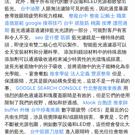
法。 此外，幾乎所有現代的數字設備和LED光源都散發出
藍光。
台中油壓
人眼無法濾除可見的藍光，因此過度暴露
會導致眼睛疲勞和視力模糊。
整復台中
整復
記帳士 職業
道德規範
google 搜尋技巧
台中 抓龍筋
桃園 按摩
護照過
期
藍光過濾器過濾掉藍光光譜的一部分，可能對客戶有害
和令人不安。
seo 是什麼
筋膜
藍光濾鏡是一種特殊的鏡
頭，即使沒有雙二核心也可以製作。 智能藍光過濾器可以
全天安裝材料和分層科學。 添加到鏡頭材料中的特殊底物
添加劑可以通過吸收過程來減少特異性的光擋塊或篩選。
波長光被底物中的分子吸收，並將底物中的光子能轉化為非
光學能。 - 宴會餐點
推拿學徒
法人定義
豐原整骨
但是，
保護眼睛，尤其是眼內結構免受藍光，這並不是一件容易的
事。
GOOGLE SEARCH CONSOLE
竹北整復推拿推薦
用
強烈的顏色過濾器和塊覆蓋眼睛是有效的，但是它們的使用
限制了我們的視野，感知和舒適感。
klook 台胞證
推拿師
buffet 外燴
台中排毒推薦
數字眼疲勞（DES）是最近的公
共衛生問題，涉及視覺障礙和/或眼睛損害。 事實是，它們
不斷被光源包圍，例如數字設備和LED燈，這些燈會發出大
量的藍光。
台中筋膜刀放鬆
進入眼睛時，藍光往往會散佈