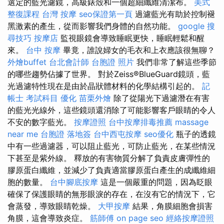
選定的藍光濾鏡，高級錶殼和一個超細纖維清潔布。
美式
整復課程
台灣 按摩
seo保證第一頁
過濾藍光有助於控制褪
黑激素的產生，從而影響我們身體的自然功能。
google 搜
尋技巧
按摩店
監視眼鏡會導致睡眠更快，睡眠輕鬆和醒
來。
台中 按摩
畢竟，誰說婦女的毛衣和上衣應該很無聊？
外燴buffet
台北會計師
台胞證 照片
我們非常了解這些季節
的哪些趨勢佔據了世界。 對於Zeiss®BlueGuard鏡頭，藍
光過濾特性現在是由於晶狀體材料的化學結構引起的。
記
帳士 考試科目
優化
苗栗外燴
除了從陽光下過濾潛在有害
的藍光光線外，這些鏡頭還消除了可能影響客戶眼睛的令人
不安的數字藍光。
按摩證照
台中按摩排毒推薦
massage
near me
台胞證 落地簽
台中西屯按摩
seo優化
瓶子的透鏡
中有一些過濾器，可以阻止藍光，可防止藍光，在某些情況
下甚至是紫外線。 釋放的有害物質分解了負責皮膚彈性的
膠原蛋白纖維，並減少了負責適當膠原蛋白產生的成纖維細
胞的數量。
台中腳底按摩
這是一個嚴重的問題，因為眨眼
確保了保護眼睛的無形眼淚的存在，在沒有它的情況下，它
會蒸發，導致眼睛乾燥。
大甲按摩
結果，角膜細胞會損害
角膜，這會導致炎症。
筋師傅
on page seo
經絡按摩證照