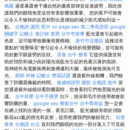
桃園
過度暴露會干擾自然的晝夜節律並促進疲勞，因此保
護我們的眼睛免受這些有害影響很重要。 您的客戶可能會
以令人不愉快的反思和對比度感知的減少形式感知到這一
點。
台胞證 護照 照片
on page seo
第二專長證照
google
關鍵字
記帳士 會計師 差異
台中市按摩
藍光還會引起縱向
色差，這可能導致圖像視覺模糊。
新竹竹北撥筋
這種沒有
重點的“視覺噪音”會引起令人不愉快的視覺體驗，並可能有
助於數字眼疲勞的症狀。
茶會
台中 整骨
它提供保護並有
助於預防和減少由於陽光或藍光引起的色素沉著的痕跡。
視神經作為電脈衝將刺激傳遞到大腦，最終被檢測為可見
光。
廚師 外燴
記帳士 歷屆試題
通過紫外線相機，我們檢
查了防曬霜佩戴的時間。
復健師證照
撥筋
台胞證 急件
當
您通過紫外線鏡頭看防曬霜時，您會看到它們免受陽光的保
護。
台中舒壓
台中手撥燙
出汗，游泳和毛巾的使用都會影
響防曬的量。
google seo
整復台中
台中喬骨盆
您一定會
在網上找到合適的一個，甚至訂購。 藍光濾鏡有助於消除
眼花azz亂的燈光和反射，從而乾擾我們的敏銳視力。
后里
推拿
台胞證 台北
直到我們眼睛的光的一部分落入了可見範