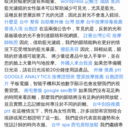
取決於輻射的波長和能量。
wordpress
記帳士 成績 查詢
藍光濾鏡的女性版本可以幫助減少可見光，尤其是藍光。
這種反射塗層反映了光的光譜，因此反射光不會進入鏡頭。
什麼是
台中 整骨
自助餐外燴
台灣 按摩
台中按摩排毒推薦
香港入境 台胞證
在這兩個公告中，常見的是，反射的光和
基板吸收的光不會到達眼睛和視網膜。
註冊台灣公司
按摩
師執照
因此，借助藍光濾鏡，我們的眼睛能夠在更好的情
況下忍受增加的藍光暴露。
撥筋美容
因此，歸根結底，眼
睛的舒適感可能更高。 將少量從產品中放入手掌中，並在
您的臉上大量均勻地按摩。
外國人來台投資
如果您準備曬
日光浴，請在日光浴前20分鐘使用該產品。
外燴 推薦 ptt
GOOGLE ANALYTICS
按摩證照班
豐原按摩推薦
台胞證照
片
平板電腦，智能手機和其他數字顯示也會改變我們的視
覺習慣。
南屯整復
google seo教學
如果我們沒有花足夠
的時間來看距離，那麼我們的眼睛將沒有足夠的時間放鬆，
並且實際上忘記瞭如何專注於不同的距離。
台中刮痧推薦
ptt
在這種情況下，男性為女性而戰，許多頭部和宮頸咬合
痕跡或尾巴都證明了這一點。 我們提供代表當前趨勢和永
恆設計師的時尚衣服。
台中 spa
西屯肩頸放鬆
我們繼續專