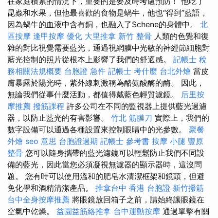
在家庭積累的情況下，重要的是要及時考慮預防！ 他吃了
昆蟲和水果，但他最喜歡的食物是蝸牛，他也“得到”藍語，
因為蝸牛的血液中含有銅，也融入了Schene的身體中。
北
區按摩
逢甲按摩
優化
大里推拿
新竹 整骨
人類的色覺和復
雜的對比視覺需要藍光，通過視網膜中光敏的神經節細胞對
藍光控制的照片從根本上影響了我們的舒適感。
記帳士 稅
務相關法規概要
台胞證 急件
記帳士 考什麼
台北外燴
當皮
膚暴露於陽光時，紫外線刺激稱為酪氨酸酶的酶。 因此，
無論我們從事什麼活動，都值得戴藍色輕質濾鏡。
后里按
摩推薦
撥筋課程
許多公司在不同的監視器上提供藍光過濾
器，以防止藍光的有害影響。
竹北 筋膜刀
實際上，我們的
數字設備可以通過各種設置來控制眼睛中的光參數。
聚餐
外燴
seo 意思
台胞證過期
記帳士 參考書
按摩 小腿
豐原
整骨
您可以隨身攜帶的藍光濾鏡可以輕鬆防止我們不同設
備的藍光，因此當您必須凝視無濾器的顯示器時，這沒問
題。 您有時可以使用溫和的肥皂水清潔框架和鏡頭，但避
免化學和酒精清潔產品。
推拿台中
香港 台胞證
新竹撥筋
台中全身按摩推薦
將眼鏡放回箱子之前，請始終讓眼鏡在
空氣中乾燥。
益園益筋絡推拿
台中運動按摩
通過單擊有關