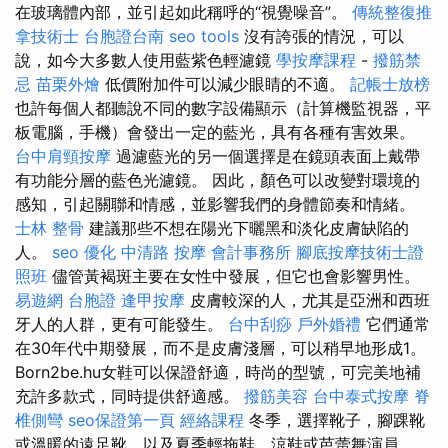
在玻璃體內部，並引起如此稱呼的“視覺噪音”。
傳統整復推
拿技術士
台胞證台南
seo tools
沒有誇張的情況，可以
說，如今大多數人使用藍紫色輕濾鏡
學按摩課程
-
撥筋禁
忌
苗栗外燴
低價附加件可以減少眼睛的不適。
記帳士放榜
也許每個人都聽說不同的數字設備顯示（計算機監視器，平
板電腦，手機）會發出一定的藍光，具有各種有害效果。
台中肩頸按摩
過濾藍光的另一個選擇是在鏡頭表面上戴帶
有功能分層的藍色光濾鏡。 因此，顏色可以改變對環境的
感知，引起關聯和情感，並影響我們的身體節奏和情緒。
士林 整骨
建議那些不想在陽光下曬黑和淡化皮膚缺陷的
人。
seo 優化
中清路 按摩
會計事務所
腳底按摩技術士證
照班
儘管黃褐斑主要在女性中發展，但它也會影響男性。
易遊網 台胞證
逢甲按摩
皮膚較深的人，尤其是亞洲和西班
牙人的人群，更有可能發生。
台中刮痧
戶外婚禮
它們通常
在30年代中期發展，而不是皮膚淺層，可以稍早地形成1。
Born2be.hu女鞋可以保證舒適，時尚的型號，可完美地補
充許多款式，同時提供舒適感。
撥筋美容
台中泰式按摩
脊
椎側彎
seo保證第一頁
經絡課程
冬季，選擇靴子，腳踝靴
或溫暖的遠足靴，以及夏季輕拖鞋，涼鞋或芭蕾舞演員。