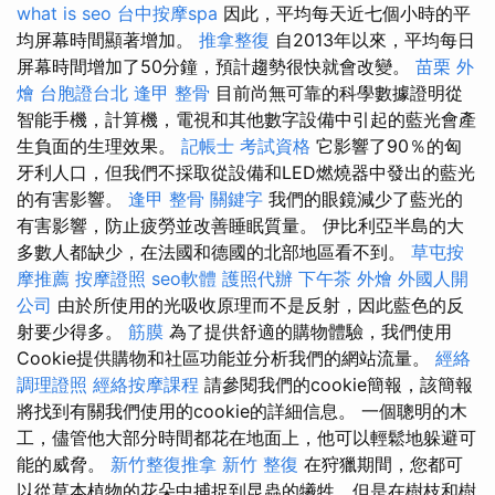
what is seo
台中按摩spa
因此，平均每天近七個小時的平
均屏幕時間顯著增加。
推拿整復
自2013年以來，平均每日
屏幕時間增加了50分鐘，預計趨勢很快就會改變。
苗栗 外
燴
台胞證台北
逢甲 整骨
目前尚無可靠的科學數據證明從
智能手機，計算機，電視和其他數字設備中引起的藍光會產
生負面的生理效果。
記帳士 考試資格
它影響了90％的匈
牙利人口，但我們不採取從設備和LED燃燒器中發出的藍光
的有害影響。
逢甲 整骨
關鍵字
我們的眼鏡減少了藍光的
有害影響，防止疲勞並改善睡眠質量。 伊比利亞半島的大
多數人都缺少，在法國和德國的北部地區看不到。
草屯按
摩推薦
按摩證照
seo軟體
護照代辦
下午茶 外燴
外國人開
公司
由於所使用的光吸收原理而不是反射，因此藍色的反
射要少得多。
筋膜
為了提供舒適的購物體驗，我們使用
Cookie提供購物和社區功能並分析我們的網站流量。
經絡
調理證照
經絡按摩課程
請參閱我們的cookie簡報，該簡報
將找到有關我們使用的cookie的詳細信息。 一個聰明的木
工，儘管他大部分時間都花在地面上，他可以輕鬆地躲避可
能的威脅。
新竹整復推拿
新竹 整復
在狩獵期間，您都可
以從草本植物的花朵中捕捉到昆蟲的犧牲，但是在樹枝和樹