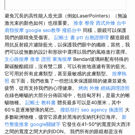
避免冗長的高性能人造光源（例如LaserPointers）（無論
激光束的顏色如何）也很重要。
推拿 整骨
西式外燴
台中
肩頸按摩
google seo教學
撥筋台中
同樣，眼鏡可以保護
我們的眼睛免受傷害。
記帳士 書 ptt
台胞證辦理
釀造眼鏡
用抗反射鏡片濾除藍光，以保護我們眼中的纖維，當然，我
們可以從無數的設計和形狀中選擇以我們的風格進行選擇。
文心路按摩
推拿 證照
東海按摩
Bendan玻璃杯配有特殊的
聚碳酸酯鏡頭，沒有雙二膜，可以有效地過濾有害的藍光。
它可用於所有皮膚類型，甚至最敏感的皮膚類型。
按摩執
照
在下面，我們收集了一些想法來保護眼睛的健康並避免
疲勞，從而支持我們的心理健康。
烤肉 外燴
經絡調理證照
在綠色蜥蜴的大部分分佈區域中，包括匈牙利，是最大的蜥
蜴物種。
記帳士 教科書
體長最多可以是40厘米，其中
60％是逐漸變薄的尾巴。
撥筋領行
seo agency
換護照
大
多數歐洲物種，儘管它原產於黑海的安納托利亞海岸。
新
竹整復推拿
google關鍵字
它發生在41-50°的寬度與大西洋
之間的寬度之間大約到DON。 我們所有的眼鏡都是沒有