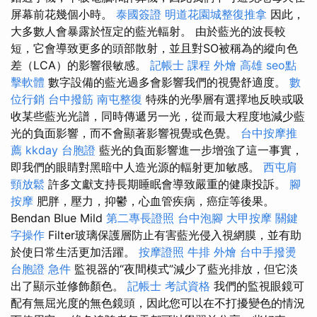
屏幕前花幾個小時。
泰國簽證
明道花園城整復推拿
因此，
大多數人會暴露於恆定的藍光輻射。 由於藍光的波長較
短，它會導致更多的頭部散射，並且對SO被稱為的縱向色
差（LCA）的影響很敏感。
記帳士 課程
外燴 高雄
seo點
擊軟體
數字設備的藍光過多會影響我們的視覺舒適度。
數
位行銷
台中撥筋
南屯整復
特殊的光學層有選擇地反映或吸
收某些藍光光譜，同時傳遞另一光，從而最大程度地減少藍
光的負面影響，而不會顯著影響視覺或色覺。
台中按摩推
薦
kkday 台胞證
藍光的負面影響進一步增強了這一事實，
即我們的眼睛對黑暗中人造光源的輻射更加敏感。
西屯肩
頸放鬆
許多文獻支持長期睡眠會導致嚴重的健康投訴。
腳
按摩
肥胖，壓力，抑鬱，心血管疾病，癌症等後果。
Bendan Blue Mild
第二專長證照
台中泡腳
大甲按摩
關鍵
字操作
Filter玻璃保護層防止有害藍光侵入視網膜，並有助
於使日常生活更加活躍。
按摩證照
牛排 外燴
台中手撥燙
台胞證 急件
監視器的“夜間模式”減少了藍光排放，但它淡
出了顯示並修飾顏色。
記帳士 考試資格
我們的監視眼鏡可
配有無屈光度的無色鏡頭，因此您可以在不打擾變色的情況