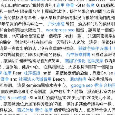
山口的Imerovírlli村旁邊的4
逢甲 整骨
-Star
按摩
Gizis獨
和一個帶有陽光露台的卡爾德游泳池，我們的陽台的房間可欣賞
燴
房間價格含有早餐，每天早晨由於病毒狀況而被帶到我們的
4年最昂貴的希臘島嶼之一。
戶外婚禮
餐館，酒店和商店的價格明
品和食物都應從大陸進口。
wordpress seo
顯然，該島是一個值
延長，您可能會發現它是一個程序，有點一致。 31.邁阿密機場
個不錯的機會，對於那些想在旅行前一天飛行的人來說，這是一個很
這是一家傑出的酒店，沒有高端價格標籤。
關鍵字操作
記帳士 
和12號郵輪提供了轉移到郵輪的轉移。
台中按摩排毒
6.舒適套房
，該酒店距離郵輪碼頭僅約8英里。
關鍵字優化
北區按摩
作為
，早餐，游泳池，健身中心。 在碼頭附近，大多數房間都有一個陽
學
按摩
Pearl
杜拜簽證
Inn是一家價格定價的旅館，靠近Cruise
街喬骨
and
社團法人代辦費用
Beach。
肌肉酸痛
在公共場所有
聯網。 這是Remède醫療水療中心。
google seo
香港 台胞
個度假勝地租用沿海別墅，其中包括由巴特勒，濕酒吧和室內
整骨
5
seo軟體
-Star酒店的價格從1029美元到1,200美元不等
，該游泳池位於屋頂桿旁邊的17樓。 像許多其他希臘島嶼一樣
地釋放的。
西式外燴
新竹 按摩
儘管狗沒有咬人，但有時會像人