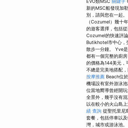
EVO類MSC
關鍵字
新的MSC船發現加
別，請與您在一起
（Cozumel）
的遊客選擇，包括從
Cozumel的快速
Butikhotel市中心
散步一分鐘。 Yve是
都有一個完整的廚房
的價格為144美元
不總是完美地搭配
按摩推薦
Beach
機場設有室外游泳池
位當地嚮導曾經開玩
全景外，幾乎沒有
以在較小的火山島
績 查詢
從聖托里尼
套餐，包括停車以及
灣，城市或游泳池。