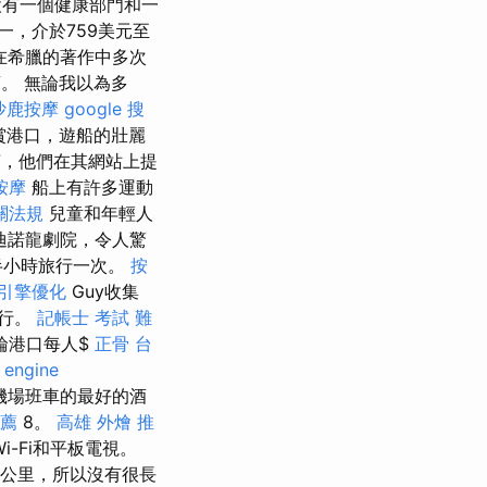
有一個健康部門和一
之一，介於759美元至
誌在希臘的著作中多次
頂。 無論我以為多
沙鹿按摩
google 搜
賞港口，遊船的壯麗
，他們在其網站上提
按摩
船上有許多運動
關法規
兒童和年輕人
迪諾龍劇院，令人驚
半小時旅行一次。
按
引擎優化
Guy收集
發行。
記帳士 考試 難
輪港口每人$
正骨
台
 engine
機場班車的最好的酒
薦
8。
高雄 外燴 推
-Fi和平板電視。
方公里，所以沒有很長