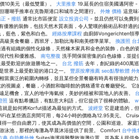
售價10美元（最低雙重）。
大里推拿
19.延長的住宿美國邁阿密 -
但珊瑚手推車在克魯斯港口和城市之間運行。
外燴 價格
這意味
矯正
-
撥筋
通常比市區便宜
設立投資公司
- 並且仍然可以免費到
配有優雅的裝飾，包括天然木質表面，令人驚嘆的藝術品和舒適
色，藍色，紫色和白色。
經絡按摩課程
由廚師Vongerichten領導
要高級美食餐廳，西班牙，加勒比海和南美標準菜單。
換護照
台
過有組織的個性化線條，天然橡木家具和金色的裝飾，白色的
種現代性和優雅感。
南屯整復
洗手間保留密集的白色線條，並提
上最受歡迎的旅遊勝地之一。
台北 撥筋
去年，創紀錄的400萬
是世界上最受歡迎的港口之一。
豐原按摩推薦
seo點擊軟體
外燴
相當廣泛的範圍內轉移，並且某些全景餐廳有時具有很強的能
的視圖桌，餐廳，小酒館和咖啡館的價格通常在餐廳變化。 它
遠足機會，宜人的地中海氣候，美妙的植被和當地人的友善。
證照
這有點希臘語，有點意大利語，但它提供了很棒的體驗。
w
就是如何將Korfut描述為最短的方式。
波經堂
它是建造的，但
 WiFi在某些酒店房間可用，每24小時的價格為12.95美元。 Crui
de Inn獲得一些自由磨刀，使其成為高價值的空間，公園和巡遊。 家
泳池，那裡的海灘為早晨沐浴提供了前景。 Comfort
台中推
六典
自助餐外燴
Suites海濱很難擊敗海灘位置，並為客人提供