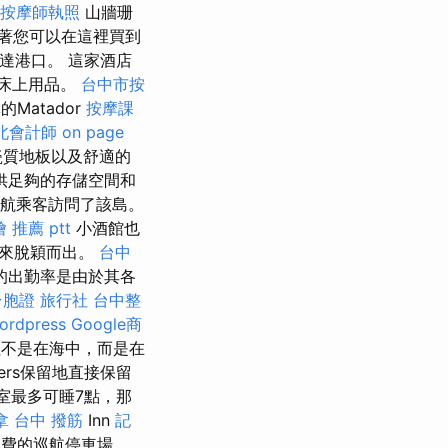
按摩師執照
山牆珊
著您可以在這裡買到
達港口。 這家酒店
的床上用品。
台中市按
的Matador
按摩課
北會計師
on page
瓷質地板以及舒適的
供足夠的存儲空間和
巡航乘客訪問了該島。
 推薦 ptt
小酒館也
力來脫穎而出。
台中
的出勤率是由於其各
台胞證 旅行社
台中整
ordpress
Google商
不是在海中，而是在
sers保留地直接保留
庭室最多可睡7點，那
拿
台中 撥筋
Inn
記
免費的巡航停車場。