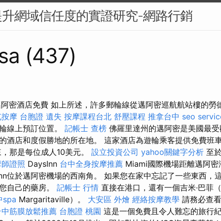
提升網域信任度的實證研究-網路行銷
sa (437)
邁阿密酒店免費 如上所述，許多郵輪線從邁阿密巡航航站樓的勞
屯按摩
台胞證 遺失
按摩課程台北
舒壓課程
推拿台中
seo servic
郵輪線上預訂位置。
記帳士 查榜
佛羅里達州的邁阿密是美國最受
的酒店和度假勝地的所在地。 這家酒店為遊輪乘客提供免費班
，那是每位成人10美元。
設立投資公司
yahoo關鍵字分析
至於
摩師證照
DaysInn
台中全身按摩推薦
Miami國際機場距離邁阿密
Inn位於邁阿密機場的西南角。 如果您在家中忘記了一些東西，
括您自己的藥房。
記帳士 行情
直接在港口，還有一個吉米·巴菲（J
spa
Margaritaville）。
大安區 外燴
經絡按摩教學
請務必查看
台中筋膜放鬆推薦
台胞證 桃園
這是一個免費且令人難忘的旅行紀