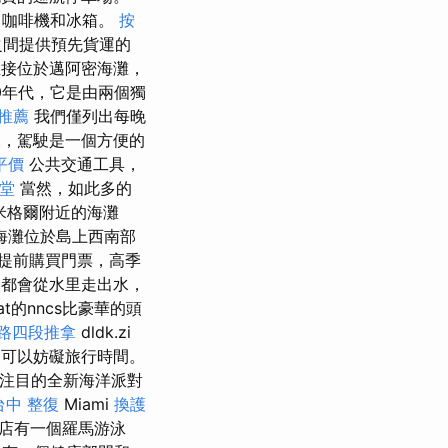
，咖啡機和冰箱。
按
之間提供預先貨運的
接位於邁阿密海灘，
30年代，它是由兩個獨
推薦
我們僅列出每晚
說，駕駛是一個方便的
平價
公共交通工具，
堂
當然，如此多的
米格爾附近的海灘
海灘位於島上西南部
提前購買門票，高季
都會從水里走出水，
ogat的nncs比豪華的頭
路四段推拿
dldk.zi
可以妨礙旅行時間。
人注目的全新海洋派對
台中 整復
Miami
換護
店有一個羅馬游泳