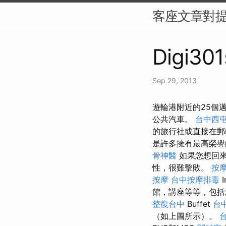
客座文章對
Digi301
Sep 29, 2013
遊輪港附近的25個
公共汽車。
台中西
的旅行社或直接在
是許多擁有最高榮譽
骨神醫
如果您想回來
性，很難擊敗。
按
按摩
台中按摩排毒
館，講座等等，包
整復台中
Buffet
台中
（如上圖所示）。