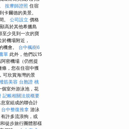
家。
按摩師證照
住宿
到卡爾德的美景。
房間。
公司設立
價格
顯高於其他希臘島
得至少見到一次的寶
位於機場附近，
好的機會。
台中楓樹6
書單
此外，他們以15
邁阿密機場（仍然提
鏈條，您在住宿中獲
台，可欣賞海灣的景
撥筋美容
台胞證 桃
一個室外游泳池，花
證
記帳相關法規概要
休息室組成的聯合計
。
台中整復推拿
游泳
，有許多流浪狗，或
們和徒步旅行團體那樣