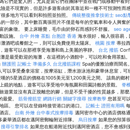
為它們是驚人的，尤其是當它們在團隊中並在戰鬥或移動中看
險是不現實的，但是許多遊客由於其靠近和一種不可預測性而
有很多地方可以看到和拍照並拍照。
傳統整復推拿技術士
seo
的一部分，其中數百萬張照片不僅是每年的空氣車和令人興奮
富的象徵。 要上床睡覺，毛巾由於卵石而感到不舒服。
seo ag
運動設施。
台中 外燴 茶點
台胞證 香港
海水很好，輸入很容易，
海灘酒吧或餐館之一，則可以免費使用太陽床。
桃園 按摩
蒂拉西亞
，遊客可以在那裡享受海灘和島上美麗的寧靜。
台北 撥筋
Cor
va海灘是最受歡迎的海灘，在這裡的小酒館中，可以吃和食用茶點。 
g
辦護照
記帳士 準備多久
台北撥筋課程
Spa的優雅治療而聞名
人可以享受桑拿浴室，按摩浴缸，潛水游泳池和豪華休息室，可
嘆的5星酒店的價格在1005美元至1,200美元之間。 該島的鄉
上鏡的地點，遊客可以享受地中海氛圍和田園詩般的景觀。
脊
旅遊業並沒有真正脫離您的腳，但是不受干擾的性質越多，那麼
是您的最愛。
筋骨撥筋堂
網路行銷
關鍵字搜尋
按摩教學
您甚至可以
地區。 您可以在登錄時接管港口的港口。
記帳士 證照有用嗎
每
或酒店。
台南 外燴
台中泰式按摩排毒
邁阿密市中心的酒店價格
多豪華酒店都在邁阿密郵輪附近排隊。
烏日按摩
如果您的預算
。
搜尋引擎排名
如果您在船港附近找到邁阿密酒店，您不會感到更