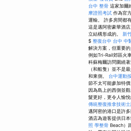
台中 整骨
這家加爾維
摩證照考試
作為官方
運輸。 許多房間都
這是邁阿密豪華酒店
立結構形成的。
新
$
整復台中
台中 中
解決方案，但重要的
例如Tri-Rail郊
科蘇梅爾訪問圍繞
（和船隻）並不是
和東側。
台中運動
節不太可能參加特
因為島上的西側並觀
髮更好，更令人愉
傳統整復推拿技術士證
邁阿密的港口是許多
酒店為遊客提供日本體
照
學整骨
Beach