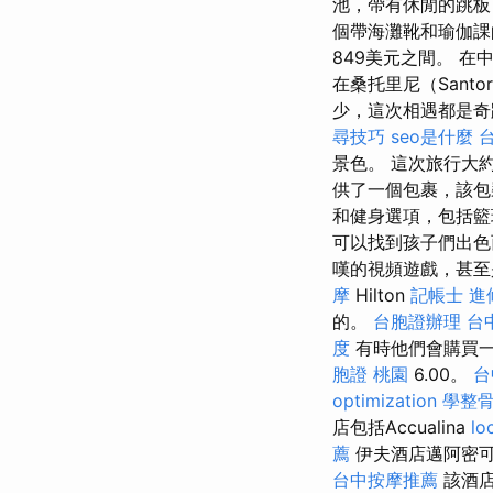
池，帶有休閒的跳板
個帶海灘靴和瑜伽
849美元之間。 在
在桑托里尼（Sant
少，這次相遇都是奇蹟。
尋技巧
seo是什麼
景色。 這次旅行大
供了一個包裹，該包
和健身選項，包括籃
可以找到孩子們出色
嘆的視頻遊戲，甚至
摩
Hilton
記帳士 進
的。
台胞證辦理
台
度
有時他們會購買一
胞證 桃園
6.00。
台
optimization
學整
店包括Accualina
lo
薦
伊夫酒店邁阿密
台中按摩推薦
該酒店