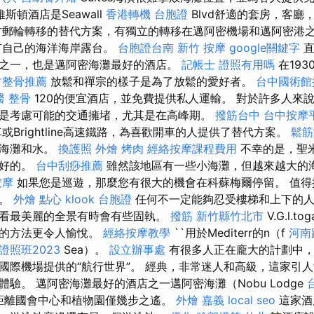
斯頓酒店是Seawall
香港轉機 台胞證
Blvd舒適的套房，客廳
郵輪轉移的替代方案，有獨立的轉移在邁阿密機場和邁阿密港
有自己的海洋海岸露台。
台胞證台南
新竹 按摩
google關鍵字
直
之一，也是邁阿密海灘最好的酒店。
記帳士 證照有用嗎
在19
竹整骨推薦
放鬆和禪宗的樣子是為了放鬆的愛好者。
台中國術館
醫 整骨
120的便宜酒店，並免費提供私人運輸。 對於許多人來
是考慮可能的交通擁堵，尤其是在高峰期。
撥筋台中
台中按摩
區火車或Brightline高速鐵路，為喜歡開車的人提供了替代方案。
鬆筋
著海灘和水。
換護照
外燴 烤肉
經絡按摩課程費用
不幸的是，聖
最好的。
台中刮痧推薦
雖然該地區有一些小海灘，但越來越大的
按摩
如果您是巡遊，那麼您有很大的機會在科蘇梅爾停留。 值得
價。
外燴 點心
klook 台胞證
任何不一定能夠忍受樓梯和上下的人
看最美麗的全景有時會有些固執。
撥筋 新竹縣竹北市
V.G.l.t
悅的方法更令人愉悅。
經絡按摩教學
``用於Mediterr的n（f
河南
照班2023
Sea）。
設立辦事處
有很多人正在龐大的計劃中，
國際機場提供的“航行世界”。 經典，非常迷人和高級，這家引
驗。 邁阿密海灘最好的酒店之一邁阿密海灘（Nobu Lodge
）距離國會中心和植物園僅幾步之遙。
外燴 嘉義
local seo
這家酒