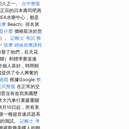
00人之一。
台中整復
正宗的日本壽司吧再
REA水療中心，都是
按摩
Beach）排名第
o是什麼
價格取決於您
等）。
記帳士 考試 難
中 按摩
經絡按摩課程
啟發了他們，在天花
蘇聯）和標準賽道連
於個人喜好，時間框
艦提供了令人興奮的
過期
根據Google
整
美式整復
在正常的交
朗普沒有改寫美國歷
拿大汽車行業嚴重關
4月10日起，所有美
發一種超音速武器系
器的測試。
記帳士 考
一個俄羅斯裔美國人的聯