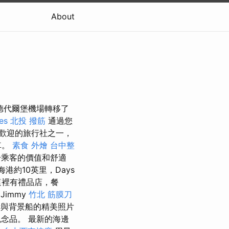
About
德代爾堡機場轉移了
es
北投 撥筋
通過您
歡迎的旅行社之一，
車。
素食 外燴
台中整
乘客的價值和舒適
海港約10英里，Days
這裡有禮品店，餐
immy
竹北 筋膜刀
與背景船的精美照片
念品。 最新的海邊