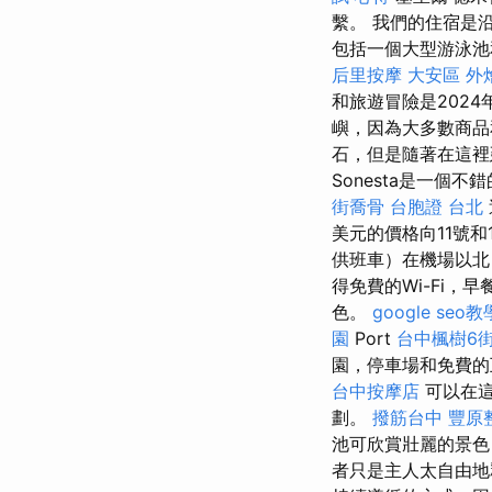
繫。 我們的住宿是沿火
包括一個大型游泳池
后里按摩
大安區 外
和旅遊冒險是202
嶼，因為大多數商
石，但是隨著在這裡
Sonesta是一
街喬骨
台胞證 台北
美元的價格向11號
供班車）在機場以北
得免費的Wi-Fi
色。
google seo教
園
Port
台中楓樹6
園，停車場和免費的互
台中按摩店
可以在這
劃。
撥筋台中
豐原
池可欣賞壯麗的景色
者只是主人太自由