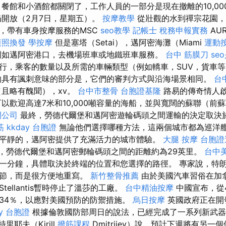
，餐館和小酒館都關閉了，工作人員的一部分是現在撤離的10,0
開放（2月7日，星期五）。
按摩教學
從壯觀的水到禪宗花園，
，帶有車身按摩服務的MSC
seo教學
記帳士 稅務申報實務
AU
護照換發
學按摩
但是塞塔（Setai），邁阿密海灘（Miami
運動
例如邁阿密港口，去機場班車或地鐵班車服務。
台中 筋膜刀
se
行，乘客的數量以及所需的車輛類型（例如轎車，SUV，貨車
的具有諷刺意味的部分是，它們的審判方式與沿海場景相同。
台
且略有醜聞），xv。
台中市整骨
台胞證基隆
路易的傳奇情人
可以歡迎高達7米和10,000噸容量的海船，並與寬闊的蘇聯（前
開公司
最終，勞德代爾堡和邁阿密遊輪碼頭之間運輸的決定取決
筋
kkday 台胞證
無論他們選擇哪種方法，這兩個城市都為巡洋
平靜的，邁阿密提供了充滿活力的城市體驗。
大腿 按摩
台胞證
法，勞德代爾堡和邁阿密郵輪碼頭之間的距離約為29英里。
台中
一分鐘，具體取決於終端的位置和您選擇的路徑。 專家說，特
章節，而是很方便地重寫。
新竹整骨推薦
由於美國汽車習俗在加
ellantis暫時停止了溫莎的工廠。
台中精油按摩
中國宣布，從
34％，以應對美國預防的防禦措施。
烏日按摩
英國政府正在開
ay 台胞證
根據倫敦國防部周日的說法，已經完成了一系列新武
里耶夫（Kirill
撥筋課程
Dmitrijev）說，預計下週將有另