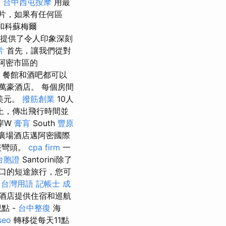
！
台中西屯按摩
用最
片，如果有任何區
）和科蘇梅爾
提供了令人印象深刻
片
首先，讓我們從對
邁阿密市區的
購物選擇，餐館和酒吧都可以
近的萬豪酒店。 每個房間
美元。
撥筋創業
10人
上，傳出飛行時間並
岸W
膏肓
South
豐原
廣場酒店邁阿密國際
夾彎頭。
cpa firm
一
 台胞證
Santorini除了
口的短途旅行，您可
 台灣用語
記帳士 成
酒店提供住宿和巡航
點 -
台中整復
海
seo
轉移從每天11點