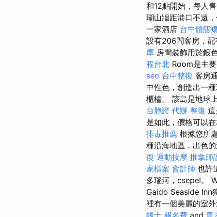
和12點開始，每人
瑚山牆距港口不遠，
一家酒店
台中體態
設有206間客房，
摩
房間裝飾用於銀
程台北
Room是主
seo
台中整復
客房通
中性色，創造出一
櫃檯。 該島是地球
台胞證 代辦
整復
這
是如此，價格可以在
排毒推薦
根據您所處
種沿海地區，出色的
復
運動按摩
推拿師
家檔案
會計師
也許這
多瑙河，csepel。
Gaido Seasi
裡有一個美麗的室外游
帳士 報名費
and
唐