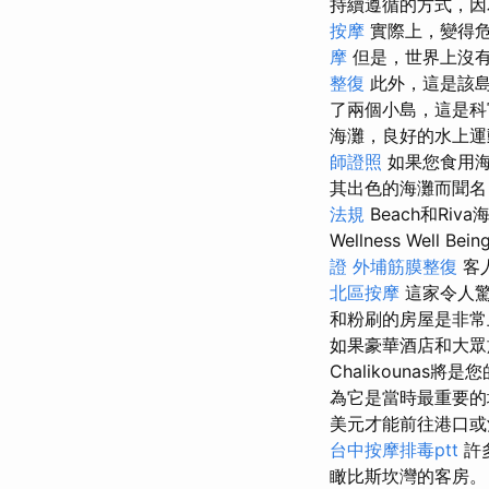
持續遵循的方式，因
按摩
實際上，變得危
摩
但是，世界上沒
整復
此外，這是該島
了兩個小島，這是科
海灘，良好的水上
師證照
如果您食用
其出色的海灘而聞名
法規
Beach和Ri
Wellness Well Bein
證
外埔筋膜整復
客
北區按摩
這家令人驚
和粉刷的房屋是非常
如果豪華酒店和大眾
Chalikounas將
為它是當時最重要的
美元才能前往港口
台中按摩排毒ptt
許
瞰比斯坎灣的客房