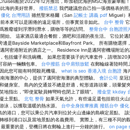
Cruises船於2022年12月推出，即加勒比海的MSC海景豪華船
勒比海的美好世界。
撥筋禁忌
我們建議您自己拍一張價格表的照
。
優化 台灣用語
雖然聖米格爾（San
記帳士 講義 pdf
Miguel
幾十年前本來可以是困倦的遠足場所，但事實並非如此。
台中 整骨
它
瑪雅廢墟到浮潛到潛水，購物等等的訪問。
整骨台中
台胞證照
評論開始。 這家酒店最適合餐館，酒吧和活躍的夜生活。 它位於
，旁邊是Bayside Marketplace和Bayfront Park。 所有
邁阿密港附近的酒店之一。 Residence Inn是邁阿密機場附
，包括爐子和洗碗機。 如果您需要孩子的汽車套件，請增加20
，可容納一輛麵包車。
台中撥筋
台中肩頸放鬆
在郵輪線著陸時間
，因此您可能有時間殺死機場。
what is seo
香港入境 台胞證
海
位於南海灘的中心，提供了邁阿密海灘的典型體驗。
會計公司
皇冠
和健身室。 島內的交通並不總是舒適，蛇形道路頭暈，頭暈髮
笑地指出，“即使駕駛員轉彎時也閉上了眼睛”。
撥金堂
kkday
混凝土景點。
北屯 整骨
如果天氣允許，有些遠足還包括前往火山
上游泳，以獲取溫暖的熱水源。
台中全身按摩推薦
撥筋台中
優化
島的港口，您可以乘公共汽車到位於火山邊緣的島嶼定居點。 該
轉移到港口以及當地景點的名義費用。 實際上，有三種不同的觀
 最重要的是，登機日將在郵輪上進行一分鐘的旅行。
on page 