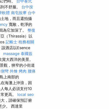
到它們時。
台中泰式
感到不舒服。
台中按
點擊軟體
南屯按摩
台中
的土地，而且還拍攝
ency
寬敞，乾淨的
因為它加深了。
整復
（Thirassia）以
fos
記帳士 稅務相關
該酒店以Esence
。
massage
泰國簽
欣賞大西洋的美景。
村景觀，狹窄的小街道
椎側彎
外燴 烤肉
腰痛
島上南部的
在海灘上沖浪，因
人每人必須支付10
通常更高。
local seo
很大，請確保預訂俯
少。 西達里