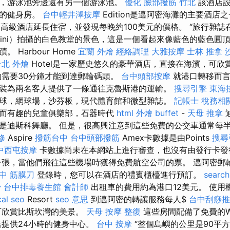
，游泳池旁邊還有另一個游泳池。
優化
臉部撥筋 竹北
該酒店設
課的健身房。
台中輕井澤按摩
Edition是邁阿密海灘的主要酒店
中高級酒店延長住宿，並發現每晚約100美元的價格。 “旅行雜
orini）拍攝的白色教堂的景色，這是一個看起來像藍色的藍色圓
 Harbour Home
宜蘭 外燴
經絡調理
大雅按摩
士林 推拿
台北 外燴
Hotel是一家歷史悠久的豪華酒店，直接在海濱，可欣
約需要30分鐘才能到達郵輪碼頭。
台中頭部按摩
就港口轉移而言
裝為兩名客人提供了一條通往克魯斯港的運輸。
搜尋引擎
東海
球，網球場，沙芬板，現代體育館和微型雜誌。
記帳士 稅務相
而有趣的兒童俱樂部，石器時代
html
外燴 buffet
-
天母 推拿
是迪斯科舞廳。 但是，很高興注意到這些免費的公交車通常每
修
Aspire
撥筋台中
台中頭部撥筋
Amex卡數據是由Points
搜尋
中西屯按摩
卡數據尚未在本網站上進行審查，也沒有由發行卡
張，當他們飛往這些機場時獲得免費航空公司的票。 邁阿密郵
中 筋膜刀
登錄時，您可以在酒店的禮賓櫃檯進行預訂。
search
骨
台中排毒養生館
會計師
出租車的費用約為港口12美元。 使用
cal seo
Resort
seo 意思
到邁阿密的轉讓服務每人$
台中刮痧推
可欣賞比斯坎灣的美景。
天母 按摩
整復
這些房間配備了免費的Wi
提供24小時的健身中心。
台中 按摩
“整個島嶼的公里是90平