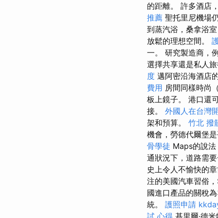
的距離。 許多酒店
推薦
聖托里尼機場仍
到蒸汽浴，桑拿浴室
放鬆的理想空間。
一。 研究製造商，
選擇共享還是私人旅
度
邁阿密沿海酒店
費用
房間同樣時尚（
板上鏡子。 港口還
接。
外國人在台灣
架和預算。
竹北 撥
機會，勞德代爾堡是
骨學徒
Maps的說
通狀況下，道路需要
史上令人不愉快的
注的美國汽車習俗，St
國進口產品的關稅為
統。
護照申請
kkd
試 心得
基里爾·德米特