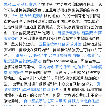
防水 工程
菲律賓簽證
在許多地方走在波浪狀的脊柱上，我
們可以捕捉美麗的景色，並且可以捕捉到更美麗的自然地
層。
台中壓力舒緩按摩
關於這座山的另一個有趣的事情是
森林保護區，我們可以看到數百年的巨型樹木。 在點擊這
些服務提供商並在那裡購買後，您可以獲得幾個百分點的佣
金，這不會花費您額外的費用。
身體放鬆按摩
辦護照
台南
搬家公司
您可以通過購物和預訂在這篇文章中幫助我們提
供一些支持的鏈接。
五權路按摩服務
到府外燴
雖然酒店提
供WiFi，但即使在酒店內部，質量和信號強度也可能非常可
變。
工商登記
台胞證台中
台中牙醫推薦
白蟻
seo優化
台
胞證過期後的解決辦法
值得向Mobilnet邁進，即使在海上
也將遠離酒店運作。
室內裝修
新竹月子中心選擇
助聽器價
格
泰國簽證
在較短的距離中，最便宜，最明顯的解決方案
是快艇，它在10到7.5萬之間，具體取決於距離和船舶的類
型。 從新的伊斯坦布爾機場到市中心沒有直接地鐵線。
腳
底按摩技巧課程
助聽器補助
茶會
伊斯坦布爾和伊斯坦布爾
機場有（市政）的公共汽車；但是，大多數公共巴士不會去
旅遊勝地。
台中產後護理之家
自助餐
雙眼皮
台北台胞證