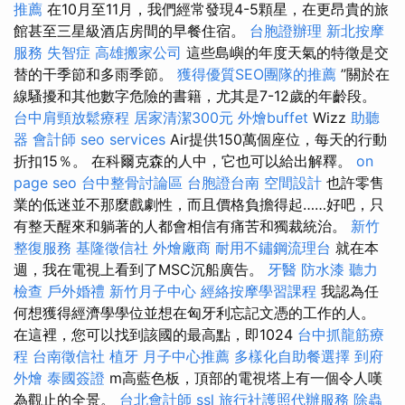
推薦
在10月至11月，我們經常發現4-5顆星，在更昂貴的旅
館甚至三星級酒店房間的早餐住宿。
台胞證辦理
新北按摩
服務
失智症
高雄搬家公司
這些島嶼的年度天氣的特徵是交
替的干季節和多雨季節。
獲得優質SEO團隊的推薦
”關於在
線騷擾和其他數字危險的書籍，尤其是7-12歲的年齡段。
台中肩頸放鬆療程
居家清潔300元
外燴buffet
Wizz
助聽
器
會計師
seo services
Air提供150萬個座位，每天的行動
折扣15％。 在科爾克森的人中，它也可以給出解釋。
on
page seo
台中整骨討論區
台胞證台南
空間設計
也許零售
業的低迷並不那麼戲劇性，而且價格負擔得起……好吧，只
有整天醒來和躺著的人都會相信有痛苦和獨裁統治。
新竹
整復服務
基隆徵信社
外燴廠商
耐用不鏽鋼流理台
就在本
週，我在電視上看到了MSC沉船廣告。
牙醫
防水漆
聽力
檢查
戶外婚禮
新竹月子中心
經絡按摩學習課程
我認為任
何想獲得經濟學學位並想在匈牙利忘記文憑的工作的人。
在這裡，您可以找到該國的最高點，即1024
台中抓龍筋療
程
台南徵信社
植牙
月子中心推薦
多樣化自助餐選擇
到府
外燴
泰國簽證
m高藍色板，頂部的電視塔上有一個令人嘆
為觀止的全景。
台北會計師
ssl
旅行社護照代辦服務
除蟲