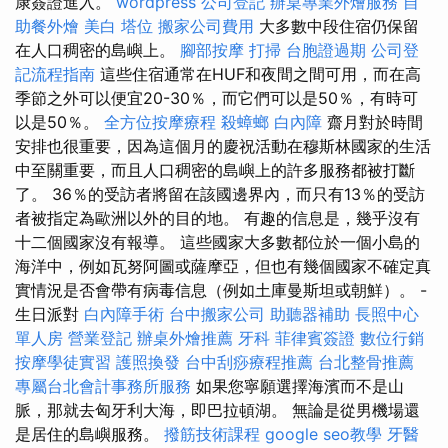
康簽證進入。
wordpress
公司登記
辦桌專業外燴服務
自
助餐外燴
美白
塔位
搬家公司費用
大多數中段住宿仍保留
在人口稠密的島嶼上。
腳部按摩
打掃
台胞證過期
公司登
記流程指南
這些住宿通常在HUF和夜間之間可用，而在高
季節之外可以便宜20-30％，而它們可以是50％，有時可
以是50％。
全方位按摩療程
殺蟑螂
白內障
齋月對於時間
安排也很重要，因為這個月的慶祝活動在穆斯林國家的生活
中至關重要，而且人口稠密的島嶼上的許多服務都被打斷
了。 36％的受訪者將留在該國邊界內，而只有13％的受訪
者被指定為歐洲以外的目的地。 有趣的信息是，幾乎沒有
十二個國家沒有報導。 這些國家大多數都位於一個小島的
海洋中，例如瓦努阿圖或薩摩亞，但也有幾個國家不確定真
實情況是否會帶有病毒信息（例如土庫曼斯坦或朝鮮）。 -
生日派對
白內障手術
台中搬家公司
助聽器補助
長照中心
單人房
營業登記
辦桌外燴推薦
牙科
菲律賓簽證
數位行銷
按摩學徒實習
護照換發
台中刮痧療程推薦
台北整骨推薦
專屬台北會計事務所服務
如果您寧願選擇海濱而不是山
脈，那就去匈牙利大海，即巴拉頓湖。 無論是從男機場還
是居住的島嶼服務。
撥筋技術課程
google seo教學
牙醫