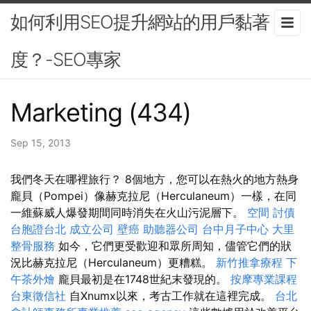
如何利用SEO提升網站的用戶黏著
度？-SEO專家
Marketing (434)
Sep 15, 2013
我們冬天在哪裡旅行？ 8個地方，您可以在熱火的地方熱身
龐貝（Pompei）像赫克拉尼（Herculaneum）一樣，在同
一維蘇威人爆發期間同時消失在火山污泥層下。
空間
討債
台胞證台北
成立公司
壁癌
助聽器公司
台中月子中心
大里
整骨服務
如今，它們更受歡迎和眾所周知，儘管它們的狀
況比赫克拉尼（Herculaneum）更糟糕。
新竹推拿療程
下
午茶外燴
龐貝最初是在1748世紀末發現的。
按摩專業課程
台東徵信社
自Xnumx以來，考古工作就在這裡完成。
台北