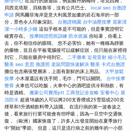
辦理中心
在流行的旅遊區，例如蘇丹納梅特，塔克西姆，
貝西克塔斯，貝格魯等，沒有公共巴士。
local seo
台胞證
申請
阿馬爾菲海岸是意大利風景如畫的岩石海岸的一部
分，景色令人印象深刻。
台胞證桃園
台中油壓按摩
居家清
潔一小時多少錢
這似乎根本是不可能的，但是事實證明它
確實存在。
按摩師證照班訓練
防水抓漏
你站著，你看上
去，你不相信你的眼睛。 您不必害怕，她有一種稱為靜脈
的藥物，並且在平板電腦後可以緩解症狀，但只能在家裡得
到它，只能在藥房中得到它。
二手攤車
近視雷射
縮小毛孔
醫美
seo 意思
換護照
老鼠問題快速解決
醫美
卡式台胞證
攤位包含兩張雙層床，上面有新鮮的床上用品。
大甲放鬆
按摩
小木屋還設有洗手間，毛巾，門可以關閉。
台中按摩
整骨
火車也可以吃飯，火車中心的酒吧提供冷和熱飲，有
時是酒精。
搬家公司費用ptt
工商登記全攻略
安養中心
屋
頂防水
超過18歲的人可以將200支香煙或25雪茄或200克
煙草和1升酒精飲料帶入該國。 在流行病的第一波春波之
後，看來旅行行業可能會有些呼吸，因為一旦空中交通恢
復，（歐洲）國家恢復了，許多人出發並開始在夏季旅行
中“開始”季節。 但是，這只是流行病之前的幾年的一小部