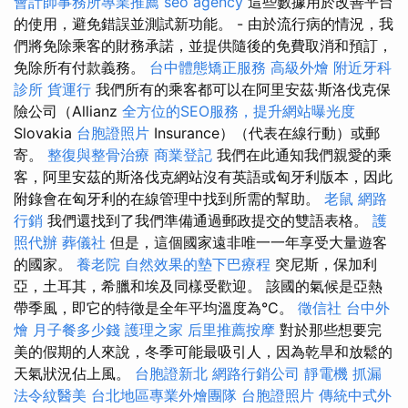
會計師事務所專業推薦
seo agency
這些數據用於改善平台
的使用，避免錯誤並測試新功能。 - 由於流行病的情況，我
們將免除乘客的財務承諾，並提供隨後的免費取消和預訂，
免除所有付款義務。
台中體態矯正服務
高級外燴
附近牙科
診所
貨運行
我們所有的乘客都可以在阿里安茲·斯洛伐克保
險公司（Allianz
全方位的SEO服務，提升網站曝光度
Slovakia
台胞證照片
Insurance）（代表在線行動）或郵
寄。
整復與整骨治療
商業登記
我們在此通知我們親愛的乘
客，阿里安茲的斯洛伐克網站沒有英語或匈牙利版本，因此
附錄會在匈牙利的在線管理中找到所需的幫助。
老鼠
網路
行銷
我們還找到了我們準備通過郵政提交的雙語表格。
護
照代辦
葬儀社
但是，這個國家遠非唯一一年享受大量遊客
的國家。
養老院
自然效果的墊下巴療程
突尼斯，保加利
亞，土耳其，希臘和埃及同樣受歡迎。 該國的氣候是亞熱
帶季風，即它的特徵是全年平均溫度為°C。
徵信社
台中外
燴
月子餐多少錢
護理之家
后里推薦按摩
對於那些想要完
美的假期的人來說，冬季可能最吸引人，因為乾旱和放鬆的
天氣狀況佔上風。
台胞證新北
網路行銷公司
靜電機
抓漏
法令紋醫美
台北地區專業外燴團隊
台胞證照片
傳統中式外