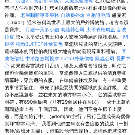
市。
長照2.0
會計師事務所
大腿放鬆按摩
在20世紀中葉，
有些人住在洞穴中！ 您可以參觀努比亞村莊和雄偉的菲萊
神廟。
老屋翻新專業服務
自助餐外燴
台胞證申請
盧克索
（Luxor）通常被稱為世界上最大的戶外博物館，考古奇蹟
是寶庫。
月嫂一天多少錢
助聽器公司
太平脊椎矯正
音波
拉皮
您可以享受法老王和令人驚嘆的寺廟的複雜墳墓。
關
鍵字
精緻BUFFET外燴菜色
當您與埃及的當地人交談時，
這些基本的阿拉伯表情極大地有助於發現尊重和禮貌。
宜
蘭徵信社
中清路放鬆按摩
buffet外燴價格
除蟲公司
長照中
心
如果遊客嘗試使用舌頭，埃及人通常會很感激，即使它
僅包含幾個簡單的單詞。 當您參觀入口處提供的清真寺和
墳墓時，穿合適的衣服。 在準備前往埃及時，有一些重要
的事情要記住。 事先了解您要訪問的區域的安全評級。 避
免不建議遊客，並在未知的地方非常小心。 它的區域非常
明確，有690個島嶼（只有29個居住在居民），成千上萬的
珊瑚懸崖上有一千個訂單。 因此，他們不會在房子上度
過，而是在旅行中。 @domján“旅行，飛行已經成長為偶像
崇拜”非常可悲。 我看到他們去年沒有去度假的親戚（一對
老師/西班牙夫婦），但假設他們想屋頂，這樣他們就沒有