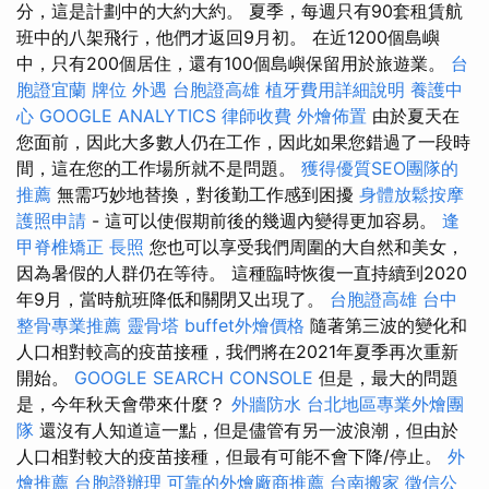
分，這是計劃中的大約大約。 夏季，每週只有90套租賃航
班中的八架飛行，他們才返回9月初。 在近1200個島嶼
中，只有200個居住，還有100個島嶼保留用於旅遊業。
台
胞證宜蘭
牌位
外遇
台胞證高雄
植牙費用詳細說明
養護中
心
GOOGLE ANALYTICS
律師收費
外燴佈置
由於夏天在
您面前，因此大多數人仍在工作，因此如果您錯過了一段時
間，這在您的工作場所就不是問題。
獲得優質SEO團隊的
推薦
無需巧妙地替換，對後勤工作感到困擾
身體放鬆按摩
護照申請
- 這可以使假期前後的幾週內變得更加容易。
逢
甲脊椎矯正
長照
您也可以享受我們周圍的大自然和美女，
因為暑假的人群仍在等待。 這種臨時恢復一直持續到2020
年9月，當時航班降低和關閉又出現了。
台胞證高雄
台中
整骨專業推薦
靈骨塔
buffet外燴價格
隨著第三波的變化和
人口相對較高的疫苗接種，我們將在2021年夏季再次重新
開始。
GOOGLE SEARCH CONSOLE
但是，最大的問題
是，今年秋天會帶來什麼？
外牆防水
台北地區專業外燴團
隊
還沒有人知道這一點，但是儘管有另一波浪潮，但由於
人口相對較大的疫苗接種，但最有可能不會下降/停止。
外
燴推薦
台胞證辦理
可靠的外燴廠商推薦
台南搬家
徵信公