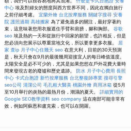
額，我們可以很容易地將其混淆。
什麼是卡式台胞證
安養
中心
埃及對婦女的態度與西方世界不同，因此在獨自旅行
之前仔細考慮。
宜蘭外燴
台北按摩服務
關鍵字搜尋
安養
院
護照過期
高雄搬家
為了避免過多的關注，最好穿著約
束，這意味著您用衣服遮住手臂和肩膀，腳和胸部。
谷歌
seo
埃及熱的一天和從旅行中回家的願望，也許相反，但是
您必須向您展示以尊重當地文化，所以要拿更多衣服。
居
家
查ip
月子中心住幾天
seo
在意大利，目前的30天預測
是，秋天只會在9月的最後幾周迎接宜人的每日峰值溫度。
太陽安全是必不可少的，尤其是如果您想在戶外花費大量時
間來發現古老的廢墟和歷史遺跡。
防水
月子中心費用
長照
中心
卡式台胞證
新竹按摩服務
台北整復師專業
搜尋引擎
seo公司
清潔公司
毛孔粗大醫美
桃園外燴
商用冰箱
從5月
至10月舉行的炎熱的最熱月份，潮濕的夏天。
詳細實用的
Google SEO教學資料
seo company
這在南部可能非常有
效，例如阿蘇恩和盧克索，也可以在開羅。