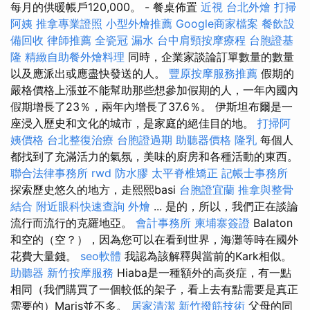
每月的供暖帳戶120,000。 - 餐桌佈置
近視
台北外燴
打掃
阿姨
推拿專業證照
小型外燴推薦
Google商家檔案
餐飲設
備回收
律師推薦
全瓷冠
漏水
台中肩頸按摩療程
台胞證基
隆
精緻自助餐外燴料理
同時，企業家談論訂單數量的數量
以及應派出或應盡快發送的人。
豐原按摩服務推薦
假期的
嚴格價格上漲並不能幫助那些想參加假期的人，一年內國內
假期增長了23％，兩年內增長了37.6％。 伊斯坦布爾是一
座浸入歷史和文化的城市，是家庭的絕佳目的地。
打掃阿
姨價格
台北整復治療
台胞證過期
助聽器價格
隆乳
每個人
都找到了充滿活力的氣氛，美味的廚房和各種活動的東西。
聯合法律事務所
rwd
防水膠
太平脊椎矯正
記帳士事務所
探索歷史悠久的地方，走熙熙basi
台胞證宜蘭
推拿與整骨
結合
附近眼科快速查詢
外燴
... 是的，所以，我們正在談論
流行而流行的克羅地亞。
會計事務所
柬埔寨簽證
Balaton
和空的（空？），因為您可以在看到世界，海灘等時在國外
花費大量錢。
seo軟體
我認為該解釋與當前的Kark相似。
助聽器
新竹按摩服務
Hiaba是一種額外的高炎症，有一點
相同（我們購買了一個較低的架子，看上去有點需要是真正
需要的）Maris並不多。
居家清潔
新竹撥筋技術
父母的同