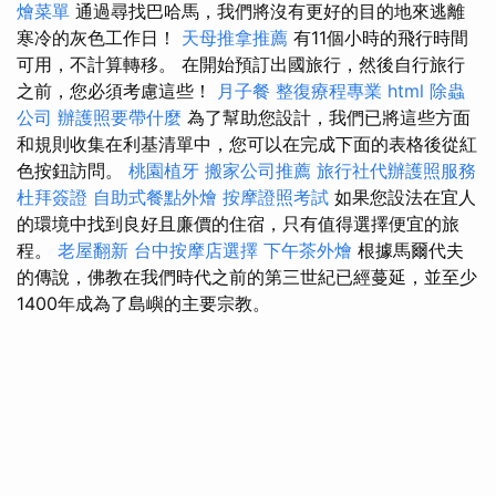
燴菜單
通過尋找巴哈馬，我們將沒有更好的目的地來逃離
寒冷的灰色工作日！
天母推拿推薦
有11個小時的飛行時間
可用，不計算轉移。 在開始預訂出國旅行，然後自行旅行
之前，您必須考慮這些！
月子餐
整復療程專業
html
除蟲
公司
辦護照要帶什麼
為了幫助您設計，我們已將這些方面
和規則收集在利基清單中，您可以在完成下面的表格後從紅
色按鈕訪問。
桃園植牙
搬家公司推薦
旅行社代辦護照服務
杜拜簽證
自助式餐點外燴
按摩證照考試
如果您設法在宜人
的環境中找到良好且廉價的住宿，只有值得選擇便宜的旅
程。
老屋翻新
台中按摩店選擇
下午茶外燴
根據馬爾代夫
的傳說，佛教在我們時代之前的第三世紀已經蔓延，並至少
1400年成為了島嶼的主要宗教。