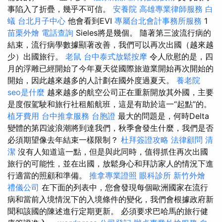
事陷入了折疊，幾乎不可信。
安養院
高雄專業律師服務
白
蟻
台北月子中心
他會看到EVI
專屬台北會計事務所服務
1
苗栗外燴
電話查詢
Sieles將是幾個。 隨著第三波流行病的
結束，流行病學數據顯著改善，我們可以再次出國（越來越
少）出國旅行。
老鼠
台中泰式放鬆按摩
令人欣慰的是，四
月的浮雕已經開始了今年夏天從國際旅遊業開始再次開始的
開始，因此越來越多的人計劃在國外度過夏天。
養老院
seo是什麼
越來越多的航空公司正在重新開放其外國，主要
是度假駕駛和旅行社租船航班，這是有助於這一“起點”的。
植牙費用
台中推拿服務
台胞證
最大的問題是，何時Delta
變體的第四波浪潮將到達我們，秋季會發生什麼，我們是否
必須期望像去年結束一樣限制？
杜拜簽證攻略
法律顧問
清
潔
沒有人知道這一點，但是與此同時，值得抓住再次出國
旅行的可能性，並在出國，放鬆身心和拜訪家人的情況下進
行適當的照顧和準備。
推拿專業證照
眼科診所
新竹外燴
禮儀公司
在下面的列表中，您會發現每個歐洲國家在流行
病和當前入境情況下的入境條件的變化，我們會根據政府新
聞和該國的陳述進行定期更新。 必須要求巴哈馬的旅行健