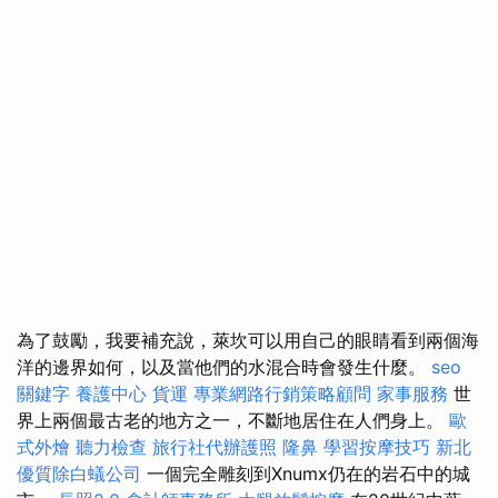
為了鼓勵，我要補充說，萊坎可以用自己的眼睛看到兩個海
洋的邊界如何，以及當他們的水混合時會發生什麼。
seo
關鍵字
養護中心
貨運
專業網路行銷策略顧問
家事服務
世
界上兩個最古老的地方之一，不斷地居住在人們身上。
歐
式外燴
聽力檢查
旅行社代辦護照
隆鼻
學習按摩技巧
新北
優質除白蟻公司
一個完全雕刻到Xnumx仍在的岩石中的城