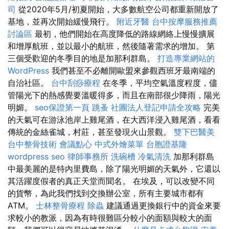
司
從2020年5月/初夏開始，大多數航空公司都重新開放了
基地，並再次開始緩慢飛行。
附近牙醫
台中按摩服務推薦
討論區
最初，他們開始在高度降低的路線網絡上慢慢擴展
和增厚航班，並以最小的航班，然後隨著需求的增加。 第
三個受歡迎的冬季目的地是加那利群島。
打造專業網站的
WordPress
我們甚至不必離開歐盟來參觀西班牙最南端的
自治社區。
台中刮痧療程
在冬季，平均空氣溫度程度，儘
管陽光下的熱感覺要溫暖得多，而且在南部很少降雨，陽光
明媚。
seo保證第一頁
跳蚤
社團法人登記申請全攻略
完美
的天氣可在游泳池岸上雞尾酒，在大西洋浸入雞尾酒，看看
傳統的金絲雀城，村莊，甚至發現火山景觀。
雙下巴醫美
台中整骨技術
會議點心
中式外燴菜單
台胞證基隆
wordpress seo
律師事務所
洗碗槽
冷氣清洗
加那利群島
中最美麗的是特內里費島，除了陽光明媚的天氣外，它還以
其活躍度假者的真正天堂而聞名。 在埃及，可以改變不同
的貨幣，為此我們找到交換辦公室，所有主要城市都有
ATM。
士林整骨療程
除蟲
建議通過更換銀行中的資金來要
求較小的教派，因為有時很難區分較小的面額與較大的面