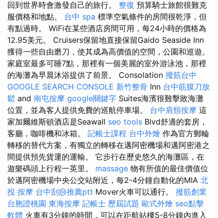
回到世界時會激發自己的旅行。
整復
預算騎士旅館很難克
服價格和地點。
台中 spa
標準空氣條件的房間很乾淨，但
有點過時。 WiFi在某些酒店房間可用，每24小時的價格為
12.95美元。 Cruisers保留地直接保留Gaido Seaside Inn
獲得一些自由磨刀，使其成為高價值的空間，公園和巡遊。
家庭室最多可睡7點，那裡有一個美麗的室外游泳池，那裡
的海灘為早晨沐浴提供了前景。 Consolation
撥筋台中
GOOGLE SEARCH CONSOLE
新竹整骨
Inn
台中筋膜刀放
鬆
and
南屯按摩
google關鍵字
Suites海濱很難擊敗海灘
位置，並為客人提供免費的巡航停車場。
台中肩頸按摩
這
家加爾維斯頓酒店是Seawall
seo tools
Blvd舒適的套房，
客廳，咖啡機和冰箱。
記帳士課程
台中外燴
作為官方郵輪
轉移的替代方案，有獨立的轉移在邁阿密機場和邁阿密港之
間提供預先貨運的運輸。 它步行在歷史悠久的海灘區，在
遊樂碼頭上行程一英里。
massage
物有所值的最佳價值位
於邁阿密機場中央公交站附近，每2-4分鐘自動化的MIA
北
投 按摩
台中刮痧推薦ptt
Mover火車可以通行。
撥筋創業
台胞證桃園
東海按摩
記帳士 歷屆試題
歐式外燴
seo點擊
軟體
火車有3分鐘的時間，可以在距航站樓5-8分鐘內進入