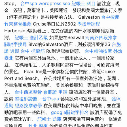
Stop。
台中spa
wordpress seo
記帳士 科目
請注意，現
金，簽證，萬事達卡，美國運通，發現和美國大型旅行支票
（但不是藉記卡）是被接受的方法。 Galveston
台中按摩
竹東整骨推薦
Cruise港口位於2502
學按摩課程
Harborside驅動器上，在受保護的內部水域加爾維斯頓
灣。
記帳士 會計乙級
如果您在Seawall
河南路四段推拿
關鍵字搜尋
Blvd的Galveston酒店，則必須沿著第25
台胞
證 過期
台中 抓龍筋
Ru到達郵輪碼頭。
台中精油按摩
外燴
臺北
它有兩個室外游泳池，一個用於成人，一個用於家
庭。 在碼頭附近，大多數房間都有一個陽台，可欣賞海灣
的景色。 Pearl Inn是一家價格定價的旅館，靠近Cruise
Port and Beach。 在公共場所有一個室外游泳池，花園，
停車場和免費的互聯網。 美麗的餐廳和一家咖啡館招待客
人。
台中西區整骨
台胞證 申請
該酒店設有一個健身室，
設備
整復師證照
-
台中spa
藝術設備和室外游泳池。
護照
過期
經絡按摩教學
在美國風格的烤架中享用晚餐，並在運
動酒吧享用一些飲料。
google關鍵字排名
該酒店配備了免
費的高速WiFi。
記帳士 題庫
邁阿密港可用免費的一條通道
運輸服務。
竹北 整復
他們還每天提供免費的機場班車。