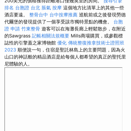
200美元的價格獲得距離港口僅幾英里的房間。
搜尋引擎
排名
台胞證 台北
脹氣 按摩
這個地方比清單上的其他一些
酒店要遠。
整骨台中
台中按摩推薦
巡航前或之後發現勞德
代爾堡的發現提供了一個享受該市獨特景點的機會。
台胞
證 申請
竹東整骨
遊客可以在海灘長廊上輕鬆散步，在附近
的Sawgrass
記帳相關法規概要
Mills商場購買，或參觀標
誌性的引擎蓋之家博物館
優化
傳統整復推拿技術士證照班
2023
順便說一句，住宿是聖託林島上的主要問題，因為火
山口的神話般的精品酒店是給每個人都希望的真正的聖托里
尼體驗的人。