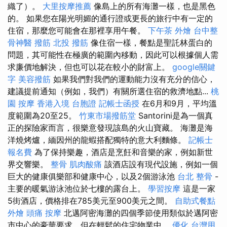
織了）。
大里按摩推薦
像島上的所有海灘一樣，也是黑色
的。 如果您在陽光明媚的通行證或更長的旅行中有一定的
住宿，那麼您可能會在那裡享用午餐。
下午茶 外燴
台中整
骨神醫
撥筋
北投 撥筋
像住宿一樣，餐點是聖託林蛋白的
問題，其可能性在極廣的範圍內移動，因此可以根據個人需
求廉價地解決，但也可以花在較小的財富上。
google關鍵
字
美容撥筋
如果我們對我們的運動能力沒有充分的信心，
建議提前通知（例如，我們）有關所選住宿的救濟地點...
桃
園 按摩
香港入境 台胞證
記帳士函授
在6月和9月，平均溫
度範圍為20至25。
竹東市場撥筋堂
Santorini是為一個真
正的探險家而言，很樂意發現該島的火山寶藏。 海灘是海
洋燒烤爐，緬因州的龍蝦搭配獨特的意大利麵條。
記帳士
報名費
為了保持樂趣，酒店是烹飪和音樂的家，例如新世
界交響樂。
整骨
肌肉酸痛
該酒店設有現代設施，例如一個
巨大的健康俱樂部和健康中心，以及2個游泳池
台北 整骨
-
主要的暖氣游泳池位於七樓的露台上。
學習按摩
這是一家
5街酒店，價格排在785美元至900美元之間。
自助式餐點
外燴
頭痛 按摩
北邁阿密海灘的四個季節使用類似於邁阿密
市中心的豪華要求，但在輕鬆的住宅物業中。
優化 台灣用