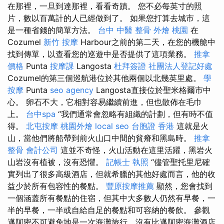
在那裡，一旦到達那裡，看看奇蹟。 您不必每英寸的照
片，數以百萬計的人已經做到了。 如果您打算去城市，這
是一種省錢的簡單方法。
台中 中醫 整骨
外燴 桃園
在
Cozumel
新竹 按摩
Harbour之前的第二天，在您的機艙中
找到傳單，以查看您的巡遊中是否提供了這項業務。
推拿
價格
Punta
按摩課
Langosta
杜拜簽證
社團法人登記好處
Cozumel的第三個巡航港位於其他兩個以北幾英里處。
學
按摩
Punta
seo agency
Langosta直接位於聖米格爾市中
心。 卵石不大，它相對容易繼續前進，但也散佈在毛巾
上。
台中spa
“我們通常會忽略有組織的計劃，但有時不值
得。
北屯按摩
桃園外燴
local seo
台胞證 香港
這就是火
山，當他們將船帶到前火山口中間的貧瘠和黑島時。
推拿
整骨
會計公司
這並不奇怪，火山活動在這里活躍，黑岩火
山岩沒有植被，沒有恐懼。
記帳士 執照
“儘管聖托里尼確
實列出了很多高級酒店，但就希臘的其他好處而言，他的收
益少於所有包容性的餐點。
豐原按摩推薦
顯然，您會找到
一個涵蓋所有餐點的住宿，但其中大多數人仍然有早餐，一
半的早餐，一半或自給自足的餐點和可容納的餐飲。 參觀
邁阿密不可避免地是一次海灘旅行，沒有比邁阿密海灘酒店