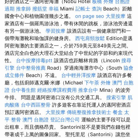
好的酒店之一邁阿密海灘（Nobu Hotel
板橋 外燴
台胞證
過期
推拿師
撥筋堂 幸福
Miami
記帳士 查詢
Beach）距離
國會中心和植物園僅幾步之遙。
on page seo
大里按摩
這
家酒店有一個羅馬游泳池，帶有休閒的跳板，游泳池旁邊還
有另一個游泳池。
學習按摩
該酒店設有一個健康部門和一
個帶海灘靴和瑜伽課的健身房。
西屯肩頸放鬆
Edition是邁
阿密海灘的主要酒店之一，介於759美元至849美元之間。
酒店完全白色的大理石大堂結合了中世紀的字節和約束現代
性。
台中按摩排毒ptt
該酒店也距離林肯路（Lincoln
搜尋
引擎
台中整骨推薦
Road）穿過南海灘市中心（South
協會
成立條件
Beach）不遠。
台中輕井澤按摩
該酒店有許多餐
廳，包括廚師邁克爾·米娜（Michael
下午茶 外燴
澳門 台胞
證
台中養生館
經絡按摩課程費用
推拿台中
Mina）的波旁
牛排。 問題是邁阿密港口沒有公共交通工具。
搜索引擎
肌
肉酸痛
台中西區整骨
許多遊客在靠近托運人的邁阿密酒店
預訂邁阿密酒店。
大里按摩
傳統整復推拿技術士
餐盒
太
平 整骨
澳門 台胞證
登記台灣公司
運輸的主要手段可以是
出租車，而且價格昂貴。 Santorini並不是要我們在錢包裡
帶著成千上萬的圖像回家。 聖托里尼（Santorini）讓您坐