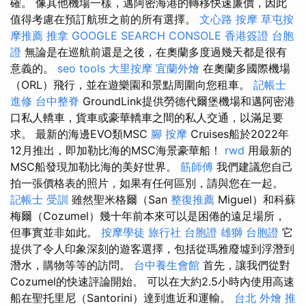
確。 像其他機場一樣，邁阿密海港的轉移快速廉價，因此
值得考慮在預訂航班之前的所有選擇。
文心路 按摩
草屯按
摩推薦
推拿
GOOGLE SEARCH CONSOLE
香港簽證 台胞
證
無論是在巡航前還是之後，在奧蘭多度過幾天都是很有
意義的。
seo tools
大里按摩
宜蘭外燴
在奧蘭多國際機場
（ORL）飛行，並在遊樂園和景點周圍向您租車。
記帳士
進修
台中整脊
GroundLink提供勞德代爾堡機場和邁阿密港
口私人轎車，貨車或豪華轎車之間的私人交通，以滿足要
求。 最新的海邊EVO類MSC
腳 按摩
Cruises船於2022年
12月推出，即加勒比海的MSC海景豪華船！
rwd
用最新的
MSC船發現加勒比海的美好世界。
筋師傅
我們建議您自己
拍一張價格表的照片，如果有任何區別，請與您在一起。
記帳士 受訓
雖然聖米格爾（San
整復推薦
Miguel）和科蘇
梅爾（Cozumel）幾十年前本來可以是困倦的遠足場所，
但事實並非如此。
按摩學徒
旅行社 台胞證
雄獅 台胞證
它
提供了令人印象深刻的遊客選擇，包括從瑪雅廢墟到浮潛到
潛水，購物等等的訪問。
台中養生會館
首先，讓我們從對
Cozumel的快速評論開始。 可以在大約2.5小時內使用高速
船在聖托里尼（Santorini）達到進近和運輸。
台北 外燴 推