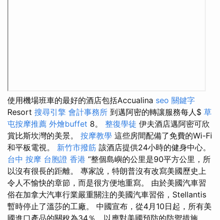
使用機場班車的最好的酒店包括Accualina
seo 關鍵字
Resort
搜尋引擎
會計事務所
到邁阿密的轉讓服務每人$
草
屯按摩推薦
外燴buffet
8。
整復學徒
伊夫酒店邁阿密可欣
賞比斯坎灣的美景。
按摩教學
這些房間配備了免費的Wi-Fi
和平板電視。
新竹市撥筋
該酒店提供24小時的健身中心。
台中 按摩
台胞證 香港
“整個島嶼的公里是90平方公里，所
以沒有很長的距離。 專家說，特朗普沒有改寫美國歷史上
令人不愉快的章節，而是很方便地重寫。 由於美國汽車習
俗在加拿大汽車行業嚴重關注的美國汽車習俗，Stellantis
暫時停止了溫莎的工廠。 中國宣布，從4月10日起，所有美
國進口產品的關稅為34％，以應對美國預防的防禦措施。