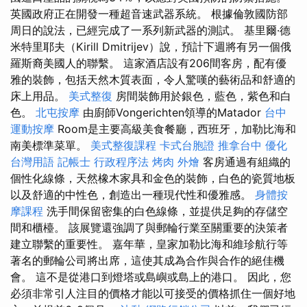
英國政府正在開發一種超音速武器系統。 根據倫敦國防部
周日的說法，已經完成了一系列新武器的測試。 基里爾·德
米特里耶夫（Kirill Dmitrijev）說，預計下週將有另一個俄
羅斯裔美國人的聯繫。 這家酒店設有206間客房，配有優
雅的裝飾，包括天然木質表面，令人驚嘆的藝術品和舒適的
床上用品。
美式整復
房間裝飾用於銀色，藍色，紫色和白
色。
北屯按摩
由廚師Vongerichten領導的Matador
台中
運動按摩
Room是主要高級美食餐廳，西班牙，加勒比海和
南美標準菜單。
美式整復課程
卡式台胞證
推拿台中
優化
台灣用語
記帳士 行政程序法
烤肉 外燴
客房通過有組織的
個性化線條，天然橡木家具和金色的裝飾，白色的瓷質地板
以及舒適的中性色，創造出一種現代性和優雅感。
身體按
摩課程
洗手間保留密集的白色線條，並提供足夠的存儲空
間和櫃檯。 該展覽還強調了與郵輪行業至關重要的決策者
建立聯繫的重要性。 嘉年華，皇家加勒比海和維珍航行等
著名的郵輪公司將出席，這使其成為合作與合作的絕佳機
會。 這不是從港口到燈塔或島嶼或島上的港口。 因此，您
必須非常引人注目的價格才能以可接受的價格抓住一個好地