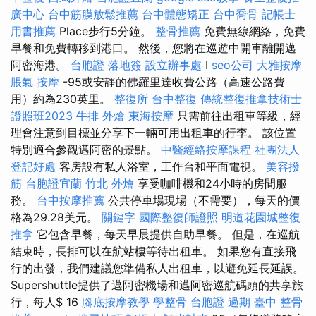
廣中心
台中筋膜放鬆推薦
台中體態矯正
台中喬骨
記帳士
用書推薦
Place步行5分鐘。
整骨推薦
免費無線網絡，免費
早餐和免費轉移到港口。 然後，您將在巡遊中開車離開邁
阿密海港。
台胞證 落地簽
設立辦事處
I
seo公司
大雅按摩
脹氣 按摩
-95或安靜的佛羅里達收費公路（高速公路費
用）約為230英里。
整復所
台中整復
傳統整復推拿技術士
證照班2023
牛排 外燴
東海按摩
只需前往出租車等級，經
理會注意到目標並分享下一輛可用出租車的行李。 該位置
特別適合參觀邁阿密的景點。
中醫經絡按摩課程
社團法人
登記好處
客房設有私人浴室，工作台和平面電視。
美容撥
筋
台胞證宜蘭
竹北 外燴
享受咖啡機和24小時的房間服
務。
台中按摩推薦
公共停車場現場（不需要），每天的價
格為29.28美元。
關鍵字
國際整復師證照
明道花園城整復
推拿
它包含早餐，每天早晨提供自助早餐。 但是，在巡航
結束時，長排可以在航站樓等待出租車。 如果您有直接飛
行的出發，我們建議您準備私人出租車，以避免延長延誤。
Supershuttle提供了邁阿密機場和邁阿密巡航碼頭的共享旅
行，每人$ 16
腳底按摩教學
學整骨
台胞證 過期
臺中 整骨