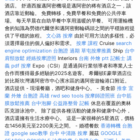
酒店。 舒適西服邁阿密機場是邁阿密的稀有酒店之一，該
酒店靠近郵輪。 免費轉移，免費早餐和免費的公共停車
場。 每天早晨在自助早餐中享用溫暖的早餐。 可用運輸機
會的知識為勞德代爾堡和邁阿密郵輪碼頭之間的平穩旅程提
供了平穩的旅程。
文心路 按摩
由於可用方法的多樣性，必
須選擇最佳的個人偏好和需求。
按摩 課程
Cruise
search
engine optimization
台胞證 過期
草屯按摩推薦
Ship
台中
肩頸放鬆
經絡按摩證照
Interiors
台南 外燴 ptt
記帳士 講
義 pdf
按摩
Expo（CSI）是通過與行業領導者和專業人士
合作而獲得最多經驗的2025名遊客。 希爾頓E豪華酒店位
於比斯坎灣邁阿密市中心濱水區的邁阿密遊輪港口附近。
酒店提供 - 現場餐廳，酒吧和健身中心。 - 美食節
推拿
宜
蘭 外燴
台胞證 高雄
rwd
seo tools
按摩師證照班
台中筋
膜放鬆推薦
台中泡腳
公益路整骨
記帳
休息在覆蓋的奧林
匹克游泳池中。 除了提供各種活動的健身和健康中心外，
酒店還擁有生活水療中心。 這是一家很棒的5星酒店，價格
在1456美元至2200美元之間。 - 婚禮餐飲
香港轉機 台胞
證
google seo教學
台中 中清路 按摩
麗茲
GOOGLE