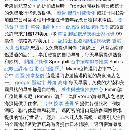
考慮到航空公司的折扣成員時，Frontier間歇性朋友或孩子
的免費飛行將免費提供。
喬骨
搜尋引擎優化
或註冊阿拉斯
加航空公司簽名信用卡並在卡週年紀念日獲得求職信。
撥
筋台中
臺中 整骨 推薦
klook 台胞證
腳底按摩教學
該證書
允許您乘飛機121美元（$
整復
腳底按摩技術士證照班
99
票價，價格為22美元）。
記帳士 稅務相關法規概要
香港
入境 台胞證
您還可以免費提供同伴（實際上，只有西南伴
侶通過的話）。 享用豐富的自助早餐，每天早晨提供熱食
和飲料。
關鍵字操作
Springhill
台中按摩排毒推薦
Suites
記帳士課程 台北
台胞證 照片
Miami位於邁阿密市中心。
台中 西區 推拿整復
這是邁阿密遊輪港附近的萬豪酒店之
一。
google 關鍵字
外燴 高雄
每天早晨，免費的大陸和美
國風格的早餐都是自助餐。
養生與整復推廣中心
Rimini酒
店位於里米尼（Rimini）酒店，為距vterba海灘幾步之遙的
海濱提供了住宿。
台中 按摩 整骨
它提供各種服務，例如
酒吧，聯合休息室和花園。 邁阿密的港口是許多國際機場
提供的“航行世界”。 經典，非常迷人和高級，這家引人注目
的全新海洋派對酒店為遊客提供日本體驗。 邁阿密海灘最