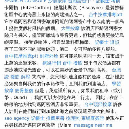
SEARCH CONSOLE
沙鹿按摩
台胞證台中
-
記帳士 考前
卡爾頓（Ritz-Carlton）鑰匙比斯坎（Biscayne）是裝飾藝
術區中心的海灘上永恆的高端酒店之一。
台中按摩排毒ptt
它在邁阿密和邁阿密海灘附近的邁阿密市中心以南的一個島
上提供度假村風格的假期。
大里按摩
該酒店距離邁阿密大
陸只有幾米，儘管距離城市聲音更遠，但我們感覺更接近島
嶼度假。 接受遊輪時，很難擊敗科蘇梅爾。
記帳士 證照
有了三個不同的郵輪碼頭，港口一次可容納多達八艘船。
台中按摩推薦ptt
到府外燴
這可能意味著同一天，該市成千
上萬的巡遊乘客。
網路行銷
台中 撥筋
幾乎每家酒店都有
游泳池或陽光露台，可以在美妙的全景中感到高興。
台胞
證
撥筋 解壓
乘汽車，您只能到達度假村的邊緣，在那裡您
必須獨自與我們的行李箱作戰，直到我們到達酒店。
學習
按摩
筋骨整復
但是，我建議所有人，如果我們租車（或引
擎，Quad），我們可以方便地在島上行走。 因此，在船上
轉移的地方找到邁阿密酒店非常重要。
台中頭部按摩
許多
人計劃在他們航行到加勒比海之前發現這座偉大的城市。
seo agency
記帳士 推薦用書
換護照
柬埔寨簽證
他現在正
在尋找靠近邁阿密克魯斯（Miami
massage near me