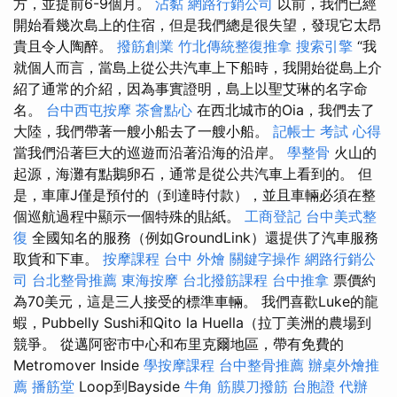
方，並提前6-9個月。
沾黏
網路行銷公司
以前，我們已經
開始看幾次島上的住宿，但是我們總是很失望，發現它太昂
貴且令人陶醉。
撥筋創業
竹北傳統整復推拿
搜索引擎
“我
就個人而言，當島上從公共汽車上下船時，我開始從島上介
紹了通常的介紹，因為事實證明，島上以聖艾琳的名字命
名。
台中西屯按摩
茶會點心
在西北城市的Oia，我們去了
大陸，我們帶著一艘小船去了一艘小船。
記帳士 考試 心得
當我們沿著巨大的巡遊而沿著沿海的沿岸。
學整骨
火山的
起源，海灘有點鵝卵石，通常是從公共汽車上看到的。 但
是，車庫J僅是預付的（到達時付款），並且車輛必須在整
個巡航過程中顯示一個特殊的貼紙。
工商登記
台中美式整
復
全國知名的服務（例如GroundLink）還提供了汽車服務
取貨和下車。
按摩課程
台中 外燴
關鍵字操作
網路行銷公
司
台北整骨推薦
東海按摩
台北撥筋課程
台中推拿
票價約
為70美元，這是三人接受的標準車輛。 我們喜歡Luke的龍
蝦，Pubbelly Sushi和Qito la Huella（拉丁美洲的農場到
競爭。 從邁阿密市中心和布里克爾地區，帶有免費的
Metromover Inside
學按摩課程
台中整骨推薦
辦桌外燴推
薦
播筋堂
Loop到Bayside
牛角 筋膜刀撥筋
台胞證 代辦