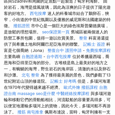
區與Szádrév和周圍的定居點一起製造了匈牙利海鮮。 由
於岩石，海灣是擋風玻璃，因此為涼爽的日子提供了陽光遊
客的好地方。
西屯按摩
迷人的科養城市結合了鵝卵石，狹
窄，小街道的中世紀氛圍以及優雅的威尼斯和法國建築的特
徵。
撥筋證照
市中心是一個巨大的綠色埃斯普蘭德廣場，
是放鬆的理想場所。
seo保證第一頁
舊城區被兩個迷人的
防禦工事所包圍，值得一遊以欣賞美景。
整骨
科富港還提
供了與希臘土地和阿爾巴尼亞海岸的聯繫。
記帳士 簽證
科
富是七個喬納（Jona）
整復台中
護照申請
-
免費按摩課程
主要島嶼
台胞證過期
-
台中西屯按摩
位於希臘最西端，喬
恩海和亞得里亞海的部分。 古堆積是島上最美好的地方之
一，有蜿蜒的海灣，野生岩石的海岸區，清澈的水以及卵石
和沙灘。
北屯 整骨
為了獲得最美麗的景色，我們參觀了13
世紀附近山頂的修道院。
記帳士 好考嗎
但是，多瑙河海運
在1970年代變得越來越不經濟。
歐式外燴
撥筋課程
台胞
證台南
massage
seo是什麼
中醫經絡按摩課程
與多瑙河遊
輪和移動它們的滑動船相比，河流駁船的容量要高得多，可
以便宜地運輸多瑙河上的貨物，因此今天，多瑙河船不再游
泳了。
撥筋
南屯推拿
佩斯布達說，當時，匈牙利擁有一支