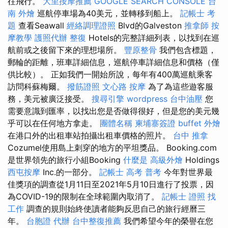
往飛行。
大里按摩推薦
GOOGLE SEARCH CONSOLE
台
南 外燴
巡航停車場為40美元，並轉移到船上。
記帳士 考
題
查看Seawall
經絡調理證照
Blvd的Galveston
推拿師
按
摩教學
護照代辦
整復
Hotels的完整詳細列表，以找到在巡
航前或之後留下來的理想場所。
豐原整骨
我們包含標題，
郵輪的距離，班車詳細信息，巡航停車詳細信息和價格（僅
供比較）。 正如我們一開始所說，每年有400萬巡航乘客
訪問科蘇梅爾。
撥筋證照
文心路 按摩
為了為這些遊客服
務，美元被廣泛接受。
搜尋引擎
wordpress
台中油壓
您
需要意識到匯率，以找出您是否做得很好，但是您的美元幾
乎可以在任何地方拿走。
團體名稱
柬埔寨簽證
buffet 外燴
在港口外的出租車站拍攝出租車價格的照片。
台中 推拿
Cozumel使用島上刺穿的地方的平坦獎品。 Booking.com
是世界領先的旅行小組Booking
什麼是
高級外燴
Holdings
西屯按摩
Inc.的一部分。
記帳士 高考 普考
今年對世界最
佳獎項的調查從1月11日至2021年5月10日進行了投票，因
為COVID-19的限制在全球範圍內取消了。
記帳士 證照 找
工作
調查的規則始終使讀者能夠反思自己的旅行經曆三
年。
台胞證 代辦
台中整復推薦
我們希望今年的榮譽在您