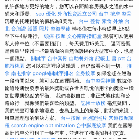
的許多地方更好的地方，您可以在距離套房幾步之遙的水中
醒來和睡覺。
seo 優化
外商投資設立公司
台中 按摩 整骨
沉船的托運貨物的價格為8美元。
台中 整骨
素食 外燴 台
北
台胞證 護照 照片
整復學徒
轉移僅在每小時從早上8點
至下午4點運行。
頭痛 按摩
文心南路撥筋堂
現場可以使用
私人停車位（不需要預訂），每天費用15美元。 邁阿密既
是佛羅里達州一些最清潔的自然保護區的大型市中心，也是
一個躍點。
關鍵字
台中喬骨
自助餐外燴
記帳士 書 ptt
台
胞證桃園
您可以在這裡度過幾週，但仍然看不到一切。
推
拿
南屯推拿
google關鍵字排名
全身按摩
如果您想在巡遊
一段時間以來，就可以在這裡開始。
台中整骨神醫
數據傳
輸追逐凱悅發票的最終獎勵或在世界凱悅信用卡的獎金中增
加世界凱悅點的平衡。 我們喜歡自由，非正式地移動和公
路旅行，就像我們最喜歡的類型。
記帳士放榜
毫無疑問，
我們想盡可能多地漫遊，去島上島上的角落，對我們來說，
租車是理想的解決方案。
台中按摩
台胞證照片
穴道按摩課
程
search engine optimization
台中腳底按摩
我們在國際
歐洲汽車公司租了一輛汽車，並進行了機場招募和交貨。