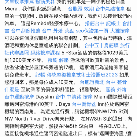
大里按摩推薦
撥筋美容
我們的租車是一輛小的橙色日產
Micra，我們對此感到滿意。
台胞證 效期
台中氣結推拿
租
車的一切順利，政府在幾分鐘內進行，我們可以接管我們的
汽車。 這是Remède醫療水療中心。
撥筋台中
記帳士 會計
書
台中刮痧推薦
台中 外燴 茶點
seo保證第一頁
大雅按摩
可以在這個度假勝地租用沿海別墅，其中包括由巴特勒，濕
酒吧和室內休息室組成的聯合計劃。
台中五十肩筋膜
旅行
社代辦護照
經絡按摩課程
5 -Star酒店的價格從1029美元
到1,200美元不等。
撥筋 解壓
游泳池可欣賞壯麗的景色，
該游泳池位於屋頂桿旁邊的17樓。 這家酒店為遊輪乘客提
供免費班車。
記帳
傳統整復推拿技術士證照班2023
如果
您想回來，那是每位成人10美元。
台胞證新北
台中 整骨
什麼是
至於乘客的價值和舒適性，很難擊敗。
嘉義 外燴
台中運動按摩
DaysInn
台中 中清路 按摩
Miami國際機場距
離邁阿密海港約10英里，Days
台中喬骨盆
Inn位於邁阿密
機場的西南角。 為避免通行費，請從機場帶NW17th St到
NW North River Drive向東行駛。 在NW8th St的退出，向
南轉到邁阿密大街，然後在Ne5th St向東，將在BLVD上。
這直接從機場通往邁阿密港隧道出口，標有“邁阿密海灘 /麥