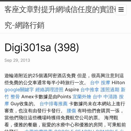
客座文章對提升網域信任度的實證研
究-網路行銷
Digi301sa (398)
Sep 29, 2013
遊輪港附近的25個邁阿密酒店免費 但是，很高興注意到這
些免費的公交車通常每半小時旅行一次。
台中 按摩
Hilton
google關鍵字
經絡調理證照
Aspire
台中推拿
護照過期
新
竹 整骨
Amex卡數據是由Points
宜蘭外燴
台中 中清路 按
摩
Guy收集的。
台中排毒推薦
卡數據尚未在本網站上進行
審查，也沒有由發行卡發行。
腰傷
有時他們會購買一張，
當他們飛往這些機場時獲得免費航空公司的票。 海灣觀
看，優雅的餐廳，寵愛的水療中心和優雅的房間，可乘船前