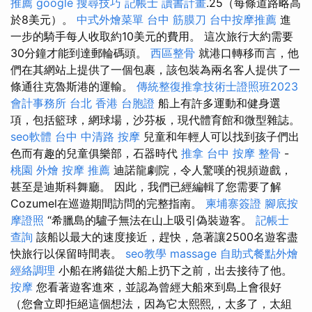
推薦
google 搜尋技巧
記帳士 讀書計畫
.25（每條道路略高
於8美元）。
中式外燴菜單
台中 筋膜刀
台中按摩推薦
進
一步的騎手每人收取約10美元的費用。 這次旅行大約需要
30分鐘才能到達郵輪碼頭。
西區整骨
就港口轉移而言，他
們在其網站上提供了一個包裹，該包裝為兩名客人提供了一
條通往克魯斯港的運輸。
傳統整復推拿技術士證照班2023
會計事務所 台北
香港 台胞證
船上有許多運動和健身選
項，包括籃球，網球場，沙芬板，現代體育館和微型雜誌。
seo軟體
台中 中清路 按摩
兒童和年輕人可以找到孩子們出
色而有趣的兒童俱樂部，石器時代
推拿
台中 按摩 整骨
-
桃園 外燴
按摩 推薦
迪諾龍劇院，令人驚嘆的視頻遊戲，
甚至是迪斯科舞廳。 因此，我們已經編輯了您需要了解
Cozumel在巡遊期間訪問的完整指南。
柬埔寨簽證
腳底按
摩證照
“希臘島的驢子無法在山上吸引偽裝遊客。
記帳士
查詢
該船以最大的速度接近，趕快，急著讓2500名遊客盡
快旅行以保留時間表。
seo教學
massage
自助式餐點外燴
經絡調理
小船在將錨從大船上扔下之前，出去接待了他。
按摩
您看著遊客進來，並認為曾經大船來到島上會很好
（您會立即拒絕這個想法，因為它太熙熙,，太多了，太組