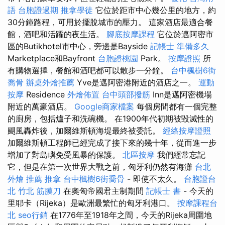
語
台胞證過期
推拿學徒
它位於距市中心幾公里的地方，約
30分鐘路程，可用於擺脫城市的壓力。 這家酒店最適合餐
館，酒吧和活躍的夜生活。
腳底按摩課程
它位於邁阿密市
區的Butikhotel市中心，旁邊是Bayside
記帳士 準備多久
Marketplace和Bayfront
台胞證桃園
Park。
按摩證照
所
有購物選擇，餐館和酒吧都可以散步一分鐘。
台中楓樹6街
喬骨
辦桌外燴推薦
Yve是邁阿密港附近的酒店之一。
運動
按摩
Residence
外燴佈置
台中頭部撥筋
Inn是邁阿密機場
附近的萬豪酒店。
Google商家檔案
每個房間都有一個完整
的廚房，包括爐子和洗碗機。 在1900年代初期被毀滅性的
颶風轟炸後，加爾維斯頓海堤最終被委託。
經絡按摩證照
加爾維斯頓工程師已經完成了接下來的幾十年，從而進一步
增加了對島嶼免受風暴的保護。
北區按摩
我們經常忘記
它，但是在第一次世界大戰之前，匈牙利仍然有海灘
台北
外燴 推薦
推拿
台中楓樹6街喬骨
- 即使不太久。
台胞證台
北
竹北 筋膜刀
在奧匈帝國君主制期間
記帳士 書
- 今天的
里耶卡（Rijeka）是歐洲最繁忙的匈牙利港口。
按摩課程台
北
seo行銷
在1776年至1918年之間，今天的Rijeka周圍地