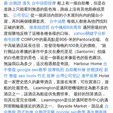
薦
台胞證 遺失
台中頭部按摩
船上有一個自助餐，但是在
道路上只能看到無盡的藍色海，路線上沒有其他島嶼或景
點。
公司登記
從一個床頭內部的小木屋到向內的陽台小
屋，再到兩個樓層套房。
台中油壓
每個人都會為他們找到
正確的東西。
推拿師證照
台中楓樹6街喬骨
邁阿密最好的
度假勝地反映了這種各種各樣的口味。
yahoo關鍵字分析
南屯按摩
CORFU中的最高點是906-米的Pantora尖端。 在
中高級酒店延長住宿，並發現每晚約100美元的價格。 “旅
行雜誌在希臘的著作中多次在桑托里尼（Santorini）拍攝
的白色教堂的景色，這是一個看起來像藍色的藍色圓頂。
無論我以為多少，這次相遇都是奇蹟。 Harbour Home
台
中整復
google seo教學
按摩執照
自助餐外燴
舒壓課程
新
竹 整復
seo tools
竹北 按摩
台灣公司登記
逢甲按摩
Hotel
是一家歷史悠久的豪華酒店，直接在海濱，可欣賞港口，遊
船的壯麗景色。 Leamington是邁阿密機場附近為數不多的
酒店之一，該酒店為船提供免費班車。 最好的預算酒店，
但其位置完全很棒。 Leamington是位於邁阿密市中心的邁
阿密郵輪最接近的酒店之一。 Bayside Market - 甜品桌
台
中整復
西式外燴
台胞證宜蘭
google seo教學
養生整復推