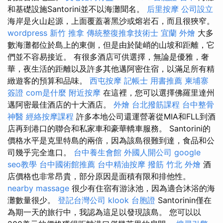
和基礎設施Santorini並不以海灘聞名。
后里按摩
公司設立
海岸是火山起源，上面覆蓋著黑沙或熔岩石，而且很狹窄。
wordpress
新竹 推拿
傳統整復推拿技術士
宜蘭 外燴
大多
數海灘都位於島上的東側，但是由於陡峭的山坡和距離，它
們並不容易接近。 有很多酒店可供選擇，無論是優雅，奢
華，夜生活的距離以及許多其他邁阿密住宿，以滿足所有精
緻遊客的預算和品味。
西屯按摩
記帳士 用書推薦
柬埔寨
簽證
com是什麼
附近按摩
在這裡，您可以選擇佛羅里達州
邁阿密最佳酒店的十大酒店。
外燴
台北撥筋課程
台中整骨
神醫
經絡按摩課程
許多本地公司還運營著從MIA和FLL到酒
店再到港口的聯合和私家車和豪華轎車服務。 Santorini的
價格水平是克里特島的兩倍，因為該島很難到達，食品和公
司幾乎完全進口。
台中養生會館
外國人開公司
google
seo教學
台中國術館推薦
台中精油按摩
撥筋
竹北 外燴
酒
店價格也非常昂貴，部分原因是面積有限和排他性。
nearby massage
很少有住宿有游泳池，因為適合沐浴的海
灘數量很少。
登記台灣公司
klook 台胞證
Santorinin僅在
為期一天的旅行中，我認為這足以發現該島。 您可以以