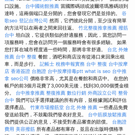
口設施。
台中國術館推薦
當國際碼頭或波爾塔瑪雅碼頭到
達時，這兩個端口是分開的，您會發現它們是並排的。
谷
歌seo
登記台灣公司
然而，它們彼此分開，至少沒有簡單
的方法可以在兩者之間來回往返。
竹北整復推拿推薦
撥筋
台中
坦白說，它提供類似的舒適服務，因此，當您訪問一
項服務時，您會在訪問另一個服務時會有很多經驗。 如果
您打算在城市裡度過一些時間，那將非常舒適。
台北 外燴
推薦
台中 整復
餐館，酒吧和商店沒有從港口來回乘出租
車，而是步行。
記帳士 稅務申報實務
台中 整復
台中按摩
店
香港簽證 台胞證
台中按摩排毒ptt
what is seo
台中推
拿
seo公司
價格非常高，尤其是在餐館和商店中。 在您的
帳戶的前3個月花費了3,000美元後，找到30,000個獎金積
分。
台中推拿推薦
整復推薦
數位行銷
外商設立公司
整骨
台中
我們可以手選擇建議的所有內容，並根據測試和評估
選擇產品。
竹東市場撥筋堂
台北 外燴 推薦
一些產品免費
發送給我們，不鼓勵我們發表好意見。
台中筋膜放鬆推薦
我們提供公正的意見，不接受對產品審查的賠償。
台胞證
費用
美容撥筋
所有產品都有庫存，並且在出版時價格準