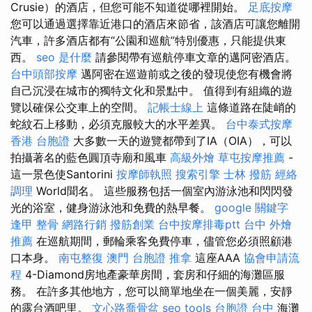
Crusie）的酒店，但您可能不知道從哪裡開始。
足底按摩
您可以通過選擇靠近港口的酒店來節省，該酒店可讓您離開
汽車，許多酒店都有“公園和巡航”特別優惠，只能提供東
西。
seo 是什麼
請參閱帶有巡航停車文章的邁阿密酒店。
台中頭部按摩
邁阿密在巡遊前或之後的發現使您有機會將
自己沉浸在城市的獨特文化和景點中。 值得到有組織的遊
覽以確保公交車上的空間。
記帳士線上
這條道路在陡峭的
蛇紋石上移動，必須克服較大的水平差異。
台中泰式按摩
香港 台胞證
大多數一天的遊覽都帶到了IA（OIA），可以
拍攝著名的藍色圓頂寺廟和風車
高級外燴
草屯按摩推薦
-
這一景色使Santorini
按摩師執照
搜索引擎
士林 撥筋
經絡
調理
World聞名。 這些服務包括一個室內游泳池和閃閃發
光的浴室，健身游泳池和免費的熱早餐。
google 關鍵字
逢甲 整骨
網路行銷
撥筋創業
台中按摩排毒ptt
台中 外燴
推薦
在巡航期間，郵輪乘客免費停車，儘管您必須照顧港
口本身。
南屯整復
澳門 台胞證
推拿
這座AAA
協會申請流
程
4-Diamond房地產豪華房間，套房和仔細的海灘區服
務。 在許多其他地方，您可以簡單地坐在一個美麗，安靜
的露台酒吧里。
文心路喬骨盆
seo tools
台胞證 台中
海灘