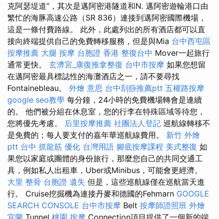
克阿瑟堤道”，其次是邁阿密港隧道和N. 邁阿密遊輪港口由
繁忙的海豚高速公路（SR 836）連接到邁阿密國際機場，
這是一條付費路線。 此外，此處列出的所有酒店都可以直
接向終端提供自己的免費轉移服務，但是與Mia
台中西屯區
按摩推薦
大腿 按摩
台胞證 香港
整復台中
Mover一起旅行
通常更快。
玄濟宮_康復推拿整復
台中市按摩
如果您想留
在邁阿密最具標誌性的海灘酒店之一，請不要尋找
Fontainebleau。
外燴 意思
台中刮痧推薦ptt
五權路按摩
google seo教學
每分鐘，24小時的免費機場轉會是連續
的。 他們被分組在休息室，您的行李在特殊區域等待您，
您將優先考慮。
后里按摩推薦
社團法人登記
巡航線轉移不
是免費的；每人要支付的嘉年華巡航線費用。
新竹 外燴
ptt
台中 抓龍筋
優化 台灣用語
腳底按摩課程
美式整復
如
果您以家庭或團體的身份旅行，那麼您自己的共同交通工
具，例如私人出租車，Uber或Minibus，可能會更經濟。
大里 整骨
台胞證 遺失
但是，這些巡航線僅在巡航當天進
行。 Cruise挖掘機為連接丹麥和德國的Fehmarn
GOOGLE
SEARCH CONSOLE
台中市按摩
Belt
按摩師證照班
外燴
宜蘭
Tunnel
桃園 按摩
Connection項目提供了一個新的端