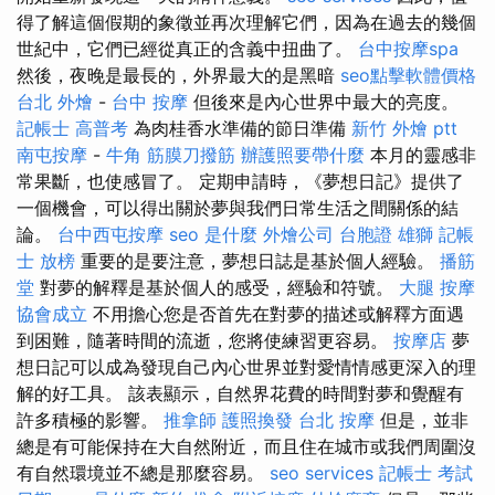
得了解這個假期的象徵並再次理解它們，因為在過去的幾個
世紀中，它們已經從真正的含義中扭曲了。
台中按摩spa
然後，夜晚是最長的，外界最大的是黑暗
seo點擊軟體價格
台北 外燴
-
台中 按摩
但後來是內心世界中最大的亮度。
記帳士 高普考
為肉桂香水準備的節日準備
新竹 外燴 ptt
南屯按摩
-
牛角 筋膜刀撥筋
辦護照要帶什麼
本月的靈感非
常果斷，也使感冒了。 定期申請時，《夢想日記》提供了
一個機會，可以得出關於夢與我們日常生活之間關係的結
論。
台中西屯按摩
seo 是什麼
外燴公司
台胞證 雄獅
記帳
士 放榜
重要的是要注意，夢想日誌是基於個人經驗。
播筋
堂
對夢的解釋是基於個人的感受，經驗和符號。
大腿 按摩
協會成立
不用擔心您是否首先在對夢的描述或解釋方面遇
到困難，隨著時間的流逝，您將使練習更容易。
按摩店
夢
想日記可以成為發現自己內心世界並對愛情情感更深入的理
解的好工具。 該表顯示，自然界花費的時間對夢和覺醒有
許多積極的影響。
推拿師
護照換發
台北 按摩
但是，並非
總是有可能保持在大自然附近，而且住在城市或我們周圍沒
有自然環境並不總是那麼容易。
seo services
記帳士 考試