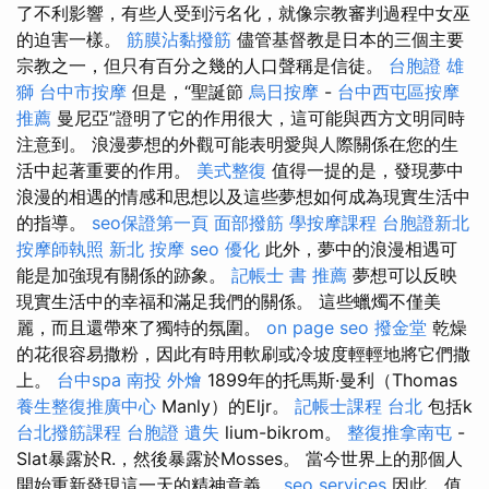
了不利影響，有些人受到污名化，就像宗教審判過程中女巫
的迫害一樣。
筋膜沾黏撥筋
儘管基督教是日本的三個主要
宗教之一，但只有百分之幾的人口聲稱是信徒。
台胞證 雄
獅
台中市按摩
但是，“聖誕節
烏日按摩
-
台中西屯區按摩
推薦
曼尼亞”證明了它的作用很大，這可能與西方文明同時
注意到。 浪漫夢想的外觀可能表明愛與人際關係在您的生
活中起著重要的作用。
美式整復
值得一提的是，發現夢中
浪漫的相遇的情感和思想以及這些夢想如何成為現實生活中
的指導。
seo保證第一頁
面部撥筋
學按摩課程
台胞證新北
按摩師執照
新北 按摩
seo 優化
此外，夢中的浪漫相遇可
能是加強現有關係的跡象。
記帳士 書 推薦
夢想可以反映
現實生活中的幸福和滿足我們的關係。 這些蠟燭不僅美
麗，而且還帶來了獨特的氛圍。
on page seo
撥金堂
乾燥
的花很容易撒粉，因此有時用軟刷或冷坡度輕輕地將它們撒
上。
台中spa
南投 外燴
1899年的托馬斯·曼利（Thomas
養生整復推廣中心
Manly）的Eljr。
記帳士課程 台北
包括k
台北撥筋課程
台胞證 遺失
lium-bikrom。
整復推拿南屯
-
Slat暴露於R.，然後暴露於Mosses。 當今世界上的那個人
開始重新發現這一天的精神意義。
seo services
因此，值