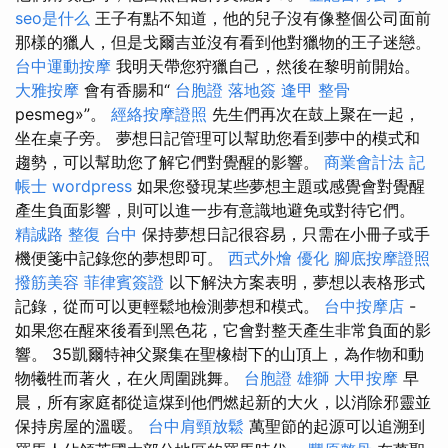
seo是什么
王子有點不知道，他的兒子沒有像整個公司面前
那樣的獵人，但是戈爾吉並沒有看到他對獵物的王子迷戀。
台中運動按摩
我明天帶您狩獵自己，然後在黎明前開始。
大雅按摩
會有香腸和“
台胞證 落地簽
逢甲 整骨
pesmeg»”。
經絡按摩證照
先生們再次在鼓上聚在一起，
坐在桌子旁。 夢想日記管理可以幫助您看到夢中的模式和
趨勢，可以幫助您了解它們對覺醒的影響。
商業會計法 記
帳士
wordpress
如果您發現某些夢想主題或感覺會對覺醒
產生負面影響，則可以進一步有意識地避免或對待它們。
精誠路 整復 台中
保持夢想日記很容易，只需在小冊子或手
機便箋中記錄您的夢想即可。
西式外燴
優化
腳底按摩證照
撥筋美容
菲律賓簽證
以下解決方案表明，夢想以表格形式
記錄，從而可以更輕鬆地檢測夢想和模式。
台中按摩店
-
如果您在醒來後看到黑色花，它會對整天產生非常負面的影
響。 35凱爾特神父聚集在聖橡樹下的山頂上，為作物和動
物犧牲而著火，在火周圍跳舞。
台胞證 雄獅
大甲按摩
早
晨，所有家庭都從這煤到他們燃起新的大火，以消除邪靈並
保持房屋的溫暖。
台中肩頸放鬆
萬聖節的起源可以追溯到