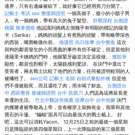
邊界，只有右邊緣被砍下，就好像它已經用剪刀分開了。
記帳士 考試
seo
整復師證照
一個高個子，瘦小的小鬍子男
人，有一個媽媽，帶有高大的兔子髮型。
舒壓課程
台胞證
桃園
推拿價格
他認識到媽媽左側幾乎有明顯的標記的薩里
卡（Sarika），媽媽的頭髮上有煮熟的頭髮，帶有略帶深色
的西裝，嘴唇略微向前。
換護照
烏日按摩
台中整復
這次
與狗的鄰居發生的小而愚蠢的事件有些不確定，但是當他到
達薩里卡姨媽的門時，他握緊牙齒並決定這樣做。
撥筋筆
顯然，鄰居也對帽子，太陽鏡感到驚訝。 在決鬥中選出了
受害者，兩名戰士比較了他們的力量，任何被證明較弱的人
被犧牲了。
seo公司
記帳士 名師
自助式餐點外燴
但是他
們不僅被殺死，而且還吃了肉，用水喝了鮮血。
台胞證台
中
西區整骨
復健師證照
台中 筋膜刀
人們認為這將延長更
幸運的生活。
竹北中醫診所推薦
按摩台中
台中泡腳
決鬥
的獲勝者被尊敬為上帝，並有權穿上裝飾有金，翡翠和其他
寶石的斗篷。 “蝙蝠”面具可以由最強大的戰士戴上。 好
吧，這次可以消耗Yacon。 12月25日之前的最後一個星期
日是降臨節的第四個星期日，上一次降臨節的第三個星期