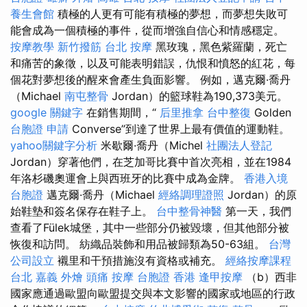
養生會館
積極的人更有可能有積極的夢想，而夢想失敗可
能會成為一個積極的事件，從而增強自信心和情感穩定。
按摩教學
新竹撥筋
台北 按摩
黑玫瑰，黑色紫羅蘭，死亡
和痛苦的象徵，以及可能表明錯誤，仇恨和憤怒的紅花，每
個花對夢想後的醒來會產生負面影響。 例如，邁克爾·喬丹
（Michael
南屯整骨
Jordan）的籃球鞋為190,373美元。
google 關鍵字
在銷售期間，“
后里推拿
台中整復
Golden
台胞證 申請
Converse”到達了世界上最有價值的運動鞋。
yahoo關鍵字分析
米歇爾·喬丹（Michel
社團法人登記
Jordan）穿著他們，在芝加哥比賽中首次亮相，並在1984
年洛杉磯奧運會上與西班牙的比賽中成為金牌。
香港入境
台胞證
邁克爾·喬丹（Michael
經絡調理證照
Jordan）的原
始鞋墊和簽名保存在鞋子上。
台中整骨神醫
第一天，我們
查看了Fülek城堡，其中一些部分仍被毀壞，但其他部分被
恢復和訪問。 紡織品裝飾和用品被歸類為50-63組。
台灣
公司設立
襯里和干預措施沒有資格或補充。
經絡按摩課程
台北
嘉義 外燴
頭痛 按摩
台胞證 香港
逢甲按摩
（b）西非
國家應通過歐盟向歐盟提交與本文影響的國家或地區的行政