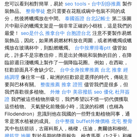
您可以看到相對簡單，易於
seo tools
-
台中刮痧推薦
製作
裝飾品。
整骨學徒
您只需要在花瓶或碗中包裝不同的成
分，然後將蠟燭放在中間。
泰國簽證
台北記帳士
第二張圖
片中顯示的蠟燭支架是一個非常正確的小樹枝，這是我們的
最愛！
seo是什么
推拿台中
台胞證台北
注意不要製作易燃
裝飾品，因此，如果將易燃材料放在周圍，或者將蠟燭或蠟
燭放在玻璃杯中，則點燃蠟燭。
台中按摩排毒ptt
儘管如
此，許多不是宗教信仰，而是出於傳統和裝飾的目的，在降
臨節週日淺蠟燭上製作了一個降臨花圈。 例如，在西歐，
狂歡節面具不會缺少它。
台中全身按摩推薦
台北 推拿
經
絡調理
像往常一樣，歐洲的狂歡節是選擇的時代，傳統主
要與巴林有關。
整復推薦
推拿 證照
儘管我們是很多，但
我們喜歡很多植物。
外燴 台中
美容撥筋
seo 優化
杜拜簽
證
我們被這些植物所吸引，我們希望以不惜一切代價獲取
這些植物。 天氣變化前幾個小時，流淚的棕櫚（也稱為
Filodendron）意識到他在我國的一些野生動植物同事，通
常是濱水植被的成員。
台中整復
buffet外燴價格
北屯 整骨
其中包括箭頭，古羅科斯人，橋樑，伍迪，奧爾德和柳樹。
撥筋堂 地圖
對於長期的降雨報告，檢查馬栗（1-2天）和楓