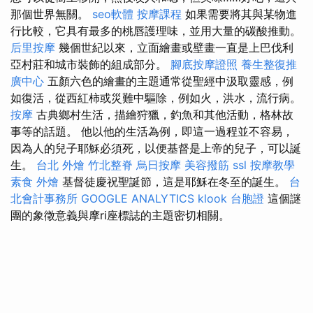
那個世界無關。
seo軟體
按摩課程
如果需要將其與某物進
行比較，它具有最多的桃唇護理味，並用大量的碳酸推動。
后里按摩
幾個世紀以來，立面繪畫或壁畫一直是上巴伐利
亞村莊和城市裝飾的組成部分。
腳底按摩證照
養生整復推
廣中心
五顏六色的繪畫的主題通常從聖經中汲取靈感，例
如復活，從西紅柿或災難中驅除，例如火，洪水，流行病。
按摩
古典鄉村生活，描繪狩獵，釣魚和其他活動，格林故
事等的話題。 他以他的生活為例，即這一過程並不容易，
因為人的兒子耶穌必須死，以便基督是上帝的兒子，可以誕
生。
台北 外燴
竹北整脊
烏日按摩
美容撥筋
ssl
按摩教學
素食 外燴
基督徒慶祝聖誕節，這是耶穌在冬至的誕生。
台
北會計事務所
GOOGLE ANALYTICS
klook 台胞證
這個謎
團的象徵意義與摩ri座標誌的主題密切相關。