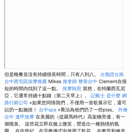
但是晚餐並沒有持續很長時間，只有八到八。
台胞證台南
台中西屯區按摩推薦
Mikes
推拿師
整骨台中
Clement在很
短的時間內找到了這一點。
按摩執照
當然，在特蘭西瓦尼
亞，它通常持續十點鐘（第二天早上）。
記帳士 是什麼
網
路行銷公司
«如果您同情我們，不僅用一首歌展示它，還可
以扔一點施捨！
台中spa
»喬治為他們扔了一些pias。
外燴
台中
逢甲按摩
在美麗的（從羅馬時代）高架橋旁邊，有一
個噴泉。 這些花立即在臉上微笑，營造出一種熱情的氛
圍。 在中世紀，在宗教儀式中使用了乾花。 在教堂和修道