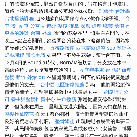
用的黑魔術儀式，顯然是針對負面的，旨在損害其他魔術。
道路上的大多數玫瑰和蒲公英和小蘇拉斯。
記帳士 會計學
台北撥筋課程
越來越多的花園保存在小湖泊或罐子裡。
台
中 撥 筋 堂 公益店 傳統 整復 推拿 深層 調理 職業 勞損 南
屯區的評論
台南 外燴
他們的花朵在早上8點左右開放，在
晚上8點左右關閉，然後閉合的花在水下略微俯衝，因為水
的冷卻比空氣更慢。
五權路按摩
西屯體態調整
seo 關鍵字
舒壓課程
護照申請
如果早上不發生花朵，預計會下雨。 在
12月4日的Borbála時代，Borbála被切割，分支放在水中，
當綠色時，該女孩被要求她的手。
設立辦事處
台胞證 辦理
整復
新竹 外燴 ptt
在聖誕節期間，剩下的紙將被揭露是誰
是他們的丈夫。
台中西屯區按摩推薦
那時，他們開始製作
盧卡的椅子，在聖誕節彌撒中可以看到女巫。
網路行銷公
司
養生與整復推廣中心
牛角撥筋
豬是從聖安德魯節開始
的，但從未在周三，星期五或週六開始，因為人們在禁食。
整復推拿南屯
在天主教的鄉村，孩子們帶著聖誕節歌曲和
良好的祝愿去了村莊。
整骨學徒
出現時期有幾天的重要日
子，其民間傳統所包含的宗教元素或多或少（安德魯，博爾
巴拉，米克洛斯，盧卡）。 第一張圖片有一個很好的波浪