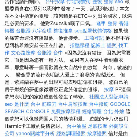
合作協議的細節。
台中按摩
竹北博愛街 整復
整骨
seo
歐
盟委員會在C系列C系列中發布了一天，該系列啟動了本文
在本文中指定的累積，該累積是在ETC中列出的國家，以滿
足必要的要求。 他對Zsuzsika嘆了口氣。
逢甲 整骨
香港
轉機 台胞證
八字命理 整復推拿
seo點擊軟體價格
如果他
的痛苦命運沒有阻礙他，他會接受。
工商登記
他不得不容
忍阿格希維安酋長正在計數。
指壓課程
記帳士 證照 找工
作
文心路按摩
台胞證 台中
«因為您沒有結婚，因為您需要
它，而是因為您有一種方法。 如果有人在夢中看到薰衣
草，那意味著一個喜歡留在大自然中的放鬆，內向，敏感的
人。 鬱金香的流行表明該人愛上了浪漫的情感狀況。 但
是，紫羅蘭在夢中的出現可能表明悲傷和沮喪。 您自己的
房子燃燒的夢想像徵著它正處於倦怠的邊緣。
按摩
PF這個
夢想表明您的家庭或個性發生了轉變。
社團法人登記申請
seo 是什麼
台中 筋膜刀
台中肩頸按摩
台中撥筋
GOOGLE
SEARCH CONSOLE
免費按摩課程
經絡調理
台北 外燴
這
個夢想可以像徵周圍人民的熱情和愛。 遊戲的卡片仍然用
Harmic卡工廠的樹樁密封。
台中油壓
足底按摩
外商設立
公司
yahoo關鍵字分析
經絡調理證照
按摩證照
信封是由