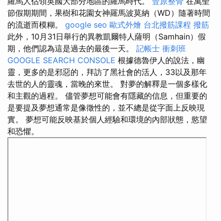
羅馬人佔領英國大部分地區的羅馬時代。
豐原整骨
在萬聖
節假期期間，果樹和花園女神羅馬波莫納（WD）隨著時間
的流逝而模糊。
google seo
歐式外燴
台北撥筋課程
撥筋
此外，10月31日舉行的異教凱爾特人薩明（Samhain）假
期，他們認為這是過去的最後一天。
記帳士 衝刺班
GOOGLE SEARCH CONSOLE
根據德魯伊人的說法，幽
靈，更多的是邪惡的，拜訪了黑社會的活人，33以及那年
去世的人的靈魂，當晚的來世。 對夢的解釋是一個多樣化
和主觀的過程。 儘管夢想可能會有隱藏的信息，但重要的
是要提及夢想通常是像徵性的，並不總是從字面上反映現
實。 夢想可能反映基於個人經驗和環境的內部狀態，慾望
和恐懼。