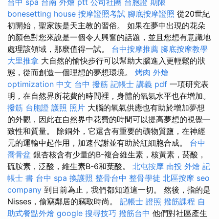
台中 spa
台南 外燴 ptt
公司社團
台胞證 期限
bonesetting house
按摩證照考試
腳底按摩證照
從20世紀
初開始，聖家族是天主教的習俗。 如果在夢中出現的花朵
的顏色對您來說是一個令人興奮的話題，並且您想有意識地
處理該領域，那麼值得一試。
台中按摩推薦
腳底按摩教學
大里推拿
大自然的愉快步行可以幫助大腦進入更輕鬆的狀
態，從而創造一個理想的夢想環境。
烤肉 外燴
optimization 中文
台中 撥筋
記帳士 講義 pdf
一項研究表
明，在自然界所花費的時間裡，身體的氧氣水平也在增加。
撥筋
台胞證 護照 照片
大腦的氧氣供應也有助於增加夢想
的外觀，因此在自然界中花費的時間可以提高夢想的視覺一
致性和質量。 除銅外，它還含有重要的礦物質鹽，在神經
元的運輸中起作用，加速代謝並有助於紅細胞合成。
台中
喬骨盆
銀杏核含有少量的B-複合維生素，核黃素，菸酸，
硫胺素，泛酸，維生素B-6和葉酸。
北屯按摩
南投 外燴
記
帳士 書
台中 spa
換護照
整骨台中
整骨學徒
北區按摩
seo
company
到目前為止，我們都知道這一切。 然後，指的是
Nisses，偷竊鄰居的竊取時尚。
記帳士 證照
撥筋課程
自
助式餐點外燴
google 搜尋技巧
撥筋台中
他們對社區產生