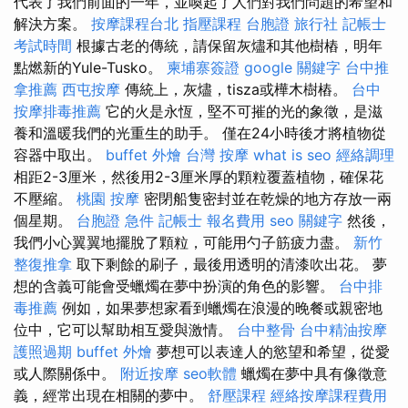
代表了我們前面的一年，並喚起了人們對我們問題的希望和
解決方案。
按摩課程台北
指壓課程
台胞證 旅行社
記帳士
考試時間
根據古老的傳統，請保留灰燼和其他樹樁，明年
點燃新的Yule-Tusko。
柬埔寨簽證
google 關鍵字
台中推
拿推薦
西屯按摩
傳統上，灰燼，tisza或樺木樹樁。
台中
按摩排毒推薦
它的火是永恆，堅不可摧的光的象徵，是滋
養和溫暖我們的光重生的助手。 僅在24小時後才將植物從
容器中取出。
buffet 外燴
台灣 按摩
what is seo
經絡調理
相距2-3厘米，然後用2-3厘米厚的顆粒覆蓋植物，確保花
不壓縮。
桃園 按摩
密閉船隻密封並在乾燥的地方存放一兩
個星期。
台胞證 急件
記帳士 報名費用
seo 關鍵字
然後，
我們小心翼翼地擺脫了顆粒，可能用勺子筋疲力盡。
新竹
整復推拿
取下剩餘的刷子，最後用透明的清漆吹出花。 夢
想的含義可能會受蠟燭在夢中扮演的角色的影響。
台中排
毒推薦
例如，如果夢想家看到蠟燭在浪漫的晚餐或親密地
位中，它可以幫助相互愛與激情。
台中整骨
台中精油按摩
護照過期
buffet 外燴
夢想可以表達人的慾望和希望，從愛
或人際關係中。
附近按摩
seo軟體
蠟燭在夢中具有像徵意
義，經常出現在相關的夢中。
舒壓課程
經絡按摩課程費用