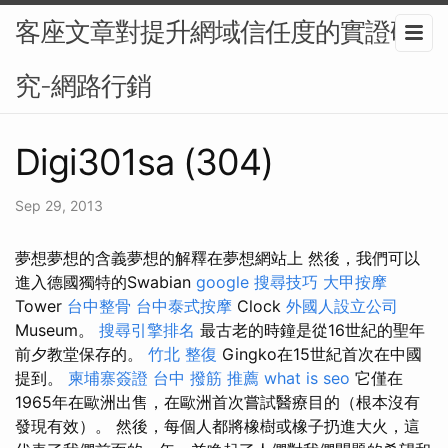
客座文章對提升網域信任度的實證研
究-網路行銷
Digi301sa (304)
Sep 29, 2013
夢想夢想的含義夢想的解釋在夢想網站上 然後，我們可以
進入德國獨特的Swabian
google 搜尋技巧
大甲按摩
Tower
台中整骨
台中泰式按摩
Clock
外國人設立公司
Museum。
搜尋引擎排名
最古老的時鐘是從16世紀的聖年
前夕教堂保存的。
竹北 整復
Gingko在15世紀首次在中國
提到。
柬埔寨簽證
台中 撥筋 推薦
what is seo
它僅在
1965年在歐洲出售，在歐洲首次嘗試醫療目的（根本沒有
發現有效）。 然後，每個人都將橡樹或橡子扔進大火，這