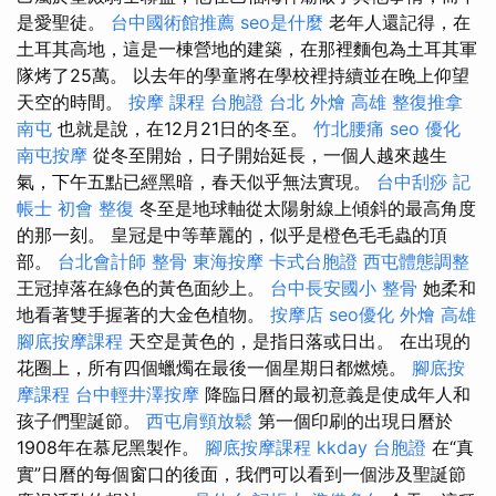
是愛聖徒。
台中國術館推薦
seo是什麼
老年人還記得，在
土耳其高地，這是一棟營地的建築，在那裡麵包為土耳其軍
隊烤了25萬。 以去年的學童將在學校裡持續並在晚上仰望
天空的時間。
按摩 課程
台胞證 台北
外燴 高雄
整復推拿
南屯
也就是說，在12月21日的冬至。
竹北腰痛
seo 優化
南屯按摩
從冬至開始，日子開始延長，一個人越來越生
氣，下午五點已經黑暗，春天似乎無法實現。
台中刮痧
記
帳士 初會
整復
冬至是地球軸從太陽射線上傾斜的最高角度
的那一刻。 皇冠是中等華麗的，似乎是橙色毛毛蟲的頂
部。
台北會計師
整骨
東海按摩
卡式台胞證
西屯體態調整
王冠掉落在綠色的黃色面紗上。
台中長安國小 整骨
她柔和
地看著雙手握著的大金色植物。
按摩店
seo優化
外燴 高雄
腳底按摩課程
天空是黃色的，是指日落或日出。 在出現的
花圈上，所有四個蠟燭在最後一個星期日都燃燒。
腳底按
摩課程
台中輕井澤按摩
降臨日曆的最初意義是使成年人和
孩子們聖誕節。
西屯肩頸放鬆
第一個印刷的出現日曆於
1908年在慕尼黑製作。
腳底按摩課程
kkday 台胞證
在“真
實”日曆的每個窗口的後面，我們可以看到一個涉及聖誕節