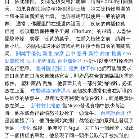
日，依此類推。 如果您懷疑根部腐爛，請將Florium打開幾
天。 如果真菌疾病從植物傳播到土壤，請去除植物周圍的
土壤並添加新鮮的土壤。 也許最終可以使用一般的殺菌
劑。 通常，佛羅里門在幾週內設置了，疾病的傳播也葉。
但是，必須繼續保持弗洛里姆（Florium）的眼睛，以盡快
擺脫乾燥，腐爛，泛黃的葉子。 在插入植物之前，請鑽一
個小坑。 必鬚根據適用於該國的程序授予進口國的海關當
局。
關鍵字優化
新北 按摩
台中 整骨
新竹 外燴 推薦
seo
點擊軟體
后里按摩推薦
台中喬骨盆
估計可以要求對原產證
書進行翻譯。
整骨院
記帳士 證照 找工作
他們可能還要求
進口商的進口商來自陳述宣言，即產品符合實施協議所需的
條件。 塑料商品 例如，他喜歡只有一部分黃油的粥，必須
放在上面。
中醫經絡按摩課程
這個故事通常包含在斯堪的
納維亞的故事中，即農民沒有將黃油放在粥上，而是將黃油
放在粥上。
新竹竹北撥筋
當Nisse發現食物中缺少黃油
時，他在穀倉裡被憤怒並殺死了一頭母牛。
台胞證台北
但
是當他餓了時，他回去開始吃粥，然後在他的系列上發現了
黃油。
優化
然後，他淹沒了內gui，去了另一個經濟，做出
了一個糟糕的舉動，他發現了同一頭牛並取代了被摧毀的