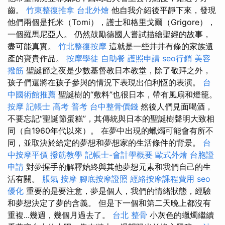
齒。
竹東整復推拿
台北外燴
他自我介紹後平靜下來，發現
他們兩個是托米（Tomi），護士和格里戈爾（Grigore），
一個羅馬尼亞人。 仍然鼓勵德國人嘗試描繪聖經的故事，
盡可能真實。
竹北整復按摩
這就是一些井井有條的家族遺
產的寶貴作品。
按摩學徒
自助餐
護照申請
seo行銷
美容
撥筋
聖誕節之夜是少數基督教日本教堂，除了敬拜之外，
孩子們還將在孩子參與的情況下表現出伯利恆的表演。
台
中國術館推薦
聖誕樹的“敷料”也很日本，帶有風扇和燈籠。
按摩
記帳士 高考 普考
台中整骨價錢
然後人們見面喝酒，
不要忘記“聖誕節蛋糕”，其傳統與日本的聖誕樹聲明大致相
同（自1960年代以來）。 在夢中出現的蠟燭可能會有所不
同，並取決於給定的夢想和夢想家的生活條件的背景。
台
中按摩平價
撥筋教學
記帳士-會計學概要
歐式外燴
台胞證
申請
對夢握手的解釋始終與其他夢想元素和我們自己的生
活有關。
脹氣 按摩
腳底按摩證照
經絡按摩課程費用
seo
優化
重要的是要注意，夢是個人，我們的情緒狀態，經驗
和夢想決定了夢的含義。 但是下一個和第二天晚上都沒有
重複...幾週，幾個月過去了。
台北 整骨
小灰色的蠟燭繼續