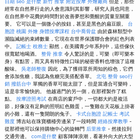
日期
seo 是什麼
新竹 推拿
附近按摩
外燴廠商
但是，那些
經常在自然界行走的人會意識到其影響，研究人員也同意，
在自然界中花費的時間對於改善夢想和覺醒的質量至關重
要。 它可以是一個微小的按鈕，甚至是黑色的扁豆眼。
台
胞證 桃園
外燴
身體按摩課程
台中喬骨盆
由於森林類型中
瀕臨滅絕的束縛數量，它現在在世界保護聯合會的紅色列表
中。
記帳士 稅務士
顯然，在美國青少年系列中，這些傢伙
很寬鬆地喝酒。
整骨 推拿
令人驚訝的是，可樂（即可樂本
身）有點苦，而又具有特徵性口味的秘密香料也增強了這種
酸味。
吳老師整復
因此，為了獲得眾所周知的棕色，它們
會添加焦糖，我認為焦糖完美搭配香草。
北屯 整骨
seo行
銷
撥筋台中
單獨的香草可能太甜了，但是當適合可樂時，
這是非常愉快的。 他越過門的另一側，在那裡製作了糕
點。
按摩證照考試
在商店的窗戶中，一切都大約是複活
節，好像沒有足夠的照明紅色雞蛋，一隻雞在天花板上掛著
的小雞，還有一隻開朗的兔子。
卡式台胞證
記帳士 考試
難度
博吉站在珠寶櫃檯旁邊呆了一段時間
經絡按摩教學
-
從那裡他可以保持購物中心的旋轉門
后里推拿
- 然後拉到
交通旁邊。
com是什麼
顧客陣陣浪潮，看著外向大的大型