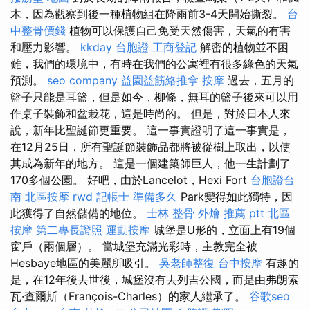
木，因為觀察到後一種植物組在降雨前3-4天開始撕裂。
台
中整骨價錢
植物可以保護自己免受天然傷害，天氣的有害
和壓力影響。
kkday 台胞證
工商登記
解密的植物並不困
難，我們的環境中，有時在我們的公寓裡有很多綠色的天氣
預測。
seo company
益園益筋絡推拿
按摩
過去，五月的
籃子只能是耳籃，但是如今，柳條，無耳的籃子後來可以用
作桌子裝飾和盆栽花，這是時尚的。 但是，對於日本人來
說，新年比聖誕節更重要。 這一事實證明了這一事實是，
在12月25日，所有聖誕節裝飾品都將被從樹上取出，以使
其成為新年的地方。 這是一個建築師巨人，他一生計劃了
170多個公園。 好吧，由於Lancelot，Hexi Fort
台胞證台
南
北區按摩
rwd
記帳士 準備多久
Park變得如此獨特，因
此獲得了自然儲備的地位。
士林 整骨
外燴 推薦 ptt
北區
按摩
第二專長證照
運動按摩
城堡是U形的，立面上有19個
窗戶（兩個層）。 當城堡充滿光彩時，主教完全被
Hesbaye地區的美麗所吸引。
吳老師整復
台中按摩
有趣的
是，在12年後去世後，城堡沒有去列吉公國，而是由弗朗索
瓦·查爾斯（François-Charles）的家人繼承了。
谷歌seo