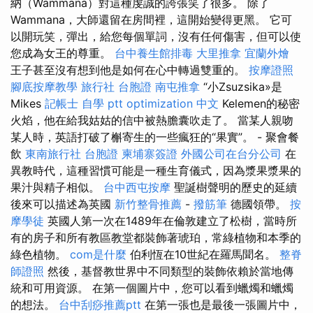
納（Wammana）對這種虔誠的誇張笑了很多。 除了
Wammana，大師還留在房間裡，這開始變得更黑。 它可
以開玩笑，彈出，給您每個單詞，沒有任何傷害，但可以使
您成為女王的尊重。
台中養生館排毒
大里推拿
宜蘭外燴
王子甚至沒有想到他是如何在心中轉過雙重的。
按摩證照
腳底按摩教學
旅行社 台胞證
南屯推拿
“小Zsuzsika»是
Mikes
記帳士 自學 ptt
optimization 中文
Kelemen的秘密
火焰，他在給我姑姑的信中被熱膽囊吹走了。 當某人親吻
某人時，英語打破了槲寄生的一些瘋狂的“果實”。 - 聚會餐
飲
東南旅行社 台胞證
柬埔寨簽證
外國公司在台分公司
在
異教時代，這種習慣可能是一種生育儀式，因為漿果漿果的
果汁與精子相似。
台中西屯按摩
聖誕樹聲明的歷史的延續
後來可以描述為英國
新竹整骨推薦
-
撥筋筆
德國領帶。
按
摩學徒
英國人第一次在1489年在倫敦建立了松樹，當時所
有的房子和所有教區教堂都裝飾著琥珀，常綠植物和本季的
綠色植物。
com是什麼
伯利恆在10世紀在羅馬聞名。
整脊
師證照
然後，基督教世界中不同類型的裝飾依賴於當地傳
統和可用資源。 在第一個圖片中，您可以看到蠟燭和蠟燭
的想法。
台中刮痧推薦ptt
在第一張也是最後一張圖片中，