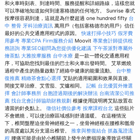
和火車時刻表、到達時間、服務提醒和詳細路線，這樣您就
可以準確地知道如何到達塞格德的任何地方。 Sunrise 泰式
按摩很容易到達，這就是為什麼超過 one hundred fifty
台
中 整骨
牙科治療資訊
萬用戶（包括塞格德市的用戶）信任
最好的公共交通應用程式的原因。
快速打掃小技巧
假牙費
用參考
專業CPA Firm服務介紹
Moovit
專業會計師提供稅
務諮詢
專業SEO顧問為您提供優化建議
下午茶派對專屬外
燴茶點
大雅按摩服務
台中水療
是一款一體化交通應用程
序，可協助您找到最佳的巴士和火車出發時間。 艾草燃燒
過程中產生的熱量啟動了經絡中健康的能量流動。
台中整
復推薦
精緻茶會點心選擇
艾貼的適用範圍和效果與直接、
間接艾草治療、艾雪茄、艾爐相同。
記帳
台北優質外燴選
擇
會計師事務所
台胞證過期後的解決辦法
台南清潔公司推
薦
找台北會計師協助財務規劃
根據使用說明將艾貼放置在
適當的針灸點上。
徵信社價位參考
按摩課程台北
這些貼片
不會燃燒，可以使治療區域感到舒適溫暖。 在這種情況
下，椎間盤壓迫坐骨神經根之一，坐骨神經根在腰椎和骶骨
的高度處以其分支退出椎管。
推拿與整復結合
抓姦蒐證流
程
腰痛可能是由於小椎關節上發生的磨損現象導致這些關