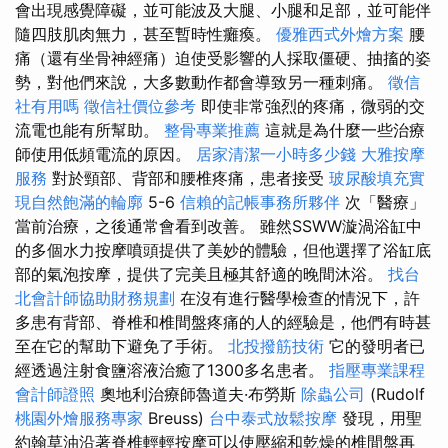
會出現感覺障礙，並可能波及大腿、小腿和足部，並可能伴
隨四肢肌肉無力，甚至暫時性癱瘓。
優雅西式外燴方案
腰
痛（還有坐骨神經痛）迫使受影響的人採取僵硬、抽搐的姿
勢，對他們來說，大多數動作都會導致另一種刺痛。
徵信
社有用嗎
徵信社價位參考
即使非常強烈的疼痛，微弱的交
流電也能有所幫助。
整骨專業推薦
這就是為什麼一些治療
師使用低頻電流的原因。
居家清潔一小時多少錢
大雅按摩
服務
對於頸部、背部和腰椎疼痛，患者接受
玻尿酸填充實
現自然飽滿的輪廓
5-6
信賴的記帳事務所夥伴
次「醫療」
當前治療，之後通常會看到改善。 雖然SSWW漩渦浴缸中
的多個水力按摩噴頭提供了美妙的體驗，但他選擇了浴缸底
部的氣泡按摩，提供了完美且極其舒適的晚間沐浴。
找台
北會計師協助財務規劃
在沒有進行醫學檢查的情況下，許
多患有背部、脊椎和椎間盤疼痛的人的經驗是，他們有時甚
至在它的幫助下避免了手術。
北投撥筋技術
它的發明者已
經透過注射食鹽溶液治癒了1300多名患者。
指壓專業課程
會計師證照
奧地利治療師魯道夫·布勞斯
除蟲公司
(Rudolf
桃園外燴服務專家
Breuss)
台中泰式放鬆按摩
發現，用聖
約翰草油沿著脊椎輕輕按摩可以使壓縮和乾燥的椎間盤再