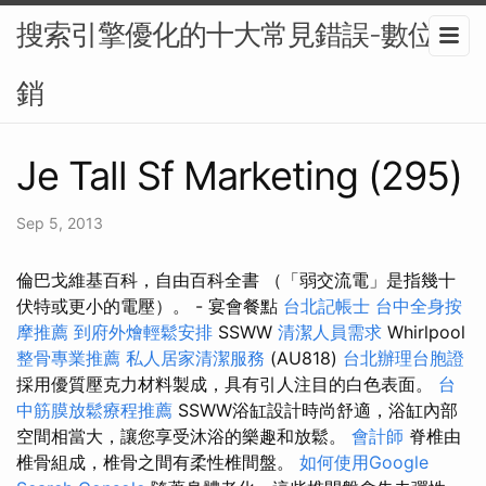
搜索引擎優化的十大常見錯誤-數位行
銷
Je Tall Sf Marketing (295)
Sep 5, 2013
倫巴戈維基百科，自由百科全書 （「弱交流電」是指幾十
伏特或更小的電壓）。 - 宴會餐點
台北記帳士
台中全身按
摩推薦
到府外燴輕鬆安排
SSWW
清潔人員需求
Whirlpool
整骨專業推薦
私人居家清潔服務
(AU818)
台北辦理台胞證
採用優質壓克力材料製成，具有引人注目的白色表面。
台
中筋膜放鬆療程推薦
SSWW浴缸設計時尚舒適，浴缸內部
空間相當大，讓您享受沐浴的樂趣和放鬆。
會計師
脊椎由
椎骨組成，椎骨之間有柔性椎間盤。
如何使用Google