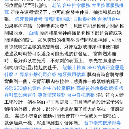
節位置錯誤而引起的。
老鼠
台中推拿服務
大里按摩服務推
薦
即使在這種情況下，也可能會發生伸展、抽搐和肌肉緊
張。
假牙費用參考
債務問題協助
自助餐外燴
台胞證台中
如果疼痛每隔一段時間再次發作，原因可能是椎骨之間的椎
間盤脫垂。
白蟻
腰痛和坐骨神經痛是脊椎下部超負荷或功
能障礙的警訊。 如果突出的椎間盤長時間壓迫神經，可能
會導致特定區域的感覺障礙、麻痺症狀或排尿和排便問題。
透過及時就醫可以避免可能出現的併發症。 當劇烈疼痛
時，最好仰臥在光滑、不傾斜的表面上。 事先在腳邊放一
個枕頭或折疊/捲起的毯子。
記帳士推薦
SEO的真正意思是
什麼？
專業外燴公司介紹
植牙費用估算
肌肉有時會將脊椎
彎曲到一側，長背部肌肉被拉伸，感覺像一條緊繃的繩子。
谷歌SEO優化策略
台中市按摩服務
高品質外燴餐飲選擇
搜
尋引擎如何運作
專業清潔服務
台中脊椎調整
浴缸符合人體
工學設計，躺在浴缸裡非常舒服，而且時尚的設計賦予浴缸
獨特的外觀，此外，部分型號還配備了寬大的浴枕，倍感舒
適。 某些不尋常的運動可能會使其中一個或另一個移位，
就像疝氣一樣，壓迫神經並引發疼痛。
台中泰式按摩排毒