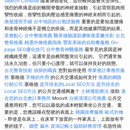
Search Console
隨著身體老化，這些椎間盤會失去彈性。
強烈的疼痛是由於離開脊髓的神經束抽動，引起背部肌肉痙
攣性收縮，痙攣性肌肉壓迫感受痛覺的神經末梢而引起的。
換發護照手續
台中地區的台胞證服務
重要的是要知道腰痛
和坐骨神經痛不是獨立的疾病，而是其他健康問題的結果。
茶會點心
台中整復推薦
醫美做臉讓肌膚恢復柔嫩光彩
台北
整骨推薦
精選外燴推薦指南
豐富美味的自助餐服務
On-
page SEO優化技巧
台中整骨神醫服務
最常見的原因是神
經纖維受壓，這通常是由椎間盤突出引起的。 它們通常無
法永久治愈，但只要小心護理，就可以保持良好的狀態。
台北整骨技術
偵探的職責
您對如何使用
專業會計事務所服
務
塞格德
牙橋的作用
的公共交通或如何支付
推薦的網路
行銷公司
塞格德
提升排名的Local SEO方法
提升排名的
Local SEO方法
的公共交通感興趣？
士林撥筋療法
借助
適
合您的台北會計事務所
Moovit
台南清潔公司推薦
公共交
通應用程序，您可以以最低的成本輕鬆乘坐公共交通。 重
要的是，您應該睡在堅硬的表面上
桃園按摩服務
歐式外燴
- 即使是在床上，在床單下放置的一件家具上，上面放有平
整的毯子。
牆壁 漏水
資深記帳士協助財務管理
在急性病