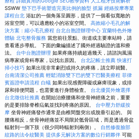
療程
詳細實用的Google SEO教學資料
人工植牙技術解析
SSWW
墊下巴手術塑造完美比例的臉型
抓漏
經絡按摩專業
課程台北
浴缸的一個角落呈圓形，提供了一個看似寬敞的
浴室空間，可以適應較小的浴室空間。
高效縮小毛孔的解
決方案：縮小毛孔療程
台北台胞證辦理中心
宜蘭特色外燴
體驗
北屯整骨服務
當您前往景點、街道或主要車站時，請
查看逐步導航。 下面的彙編描述了國外經過驗證的溫和療
法。
台中台胞證辦理
如果疼痛持續超過幾天，請諮詢風濕
病專家或骨科專家，以找出原因。
台北記帳士推薦
快速打
掃小技巧
如果出現非常劇烈或持久的疼痛，請立即就醫。
台南清潔公司推薦
輕鬆消除雙下巴的雙下巴醫美療程
菲律
賓簽證申請流程
白蟻
如果出現感覺障礙或麻痺現象，或排
尿和排便問題，也需要進行身體檢查。
台北優質外燴選擇
台北徵信社推薦
在開始治療腰痛和坐骨神經痛之前，重要
的是要排除脊椎疝氣並找到疼痛的原因。
台中壓力舒緩按
摩
坐骨神經痛發作通常是由椎間盤突出或脫垂引起的。 與
腰痛相反，坐骨神經痛並不局限於骶骨區域，而是透過骨盆
輻射到一側下肢（很少同時輻射到兩側）。
自然修復臉部
紋路的法令紋醫美
提供多元解決方案的數位行銷夥伴
可能