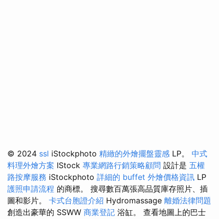
© 2024
ssl
iStockphoto
精緻的外燴擺盤靈感
LP。
中式
料理外燴方案
IStock
專業網路行銷策略顧問
設計是
五權
路按摩服務
iStockphoto
詳細的 buffet 外燴價格資訊
LP
護照申請流程
的商標。 搜尋數百萬張高品質庫存照片、插
圖和影片。
卡式台胞證介紹
Hydromassage
離婚法律問題
創造出豪華的 SSWW
商業登記
浴缸。 查看地圖上的巴士