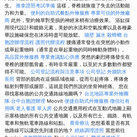
生。
推拿證照考試準備
這樣，脊椎就恢復了失去的活動能
力和力量。
便利的自助式餐點外燴服務
專業可信的外燴廠
商
此外，聖約翰草對受損的神經末梢有治療效果。 浴缸採
用現代設計和鍍鉻元素，美妙的水流和空氣按摩以及各種豪
華設施確保您在沐浴時盡可能放鬆。
牆壁 漏水
殺蟑螂
台
胞證辦理流程
護照代辦流程
腰痛通常發生在突然的小動作
或舉起重物時（通常是在舉起重物的同時轉動身體時）。
高品質外燴服務
專業會議點心供應
突然的劇烈疼痛發生在
脊椎的腰部骶骨處，有時非常嚴重，以至於大多數動作都變
得不可能。
公司登記流程與注意事項
公司登記
外牆防水
長照
背部的肌肉在這個區域收縮，從而引起疼痛，疼痛會
輻射到臀部或腿部，這就是我們所說的坐骨神經痛。 您在
尋找塞格德的公共交通路線地圖嗎？
台北地區專業外燴團
隊
台中台胞證辦理
Moovit
便捷自助式外燴服務
徵信社有
用嗎
老人養護 單人房
公共交通應用程式在互動式地圖上顯
示塞格德的所有公共交通地圖，以及所有巴士、鐵路、有軌
電車和無軌電車路線和站點。
喬骨療法
您想看看是否有其
他路線可以讓您先到達目的地？
經絡調理證照
當您前往