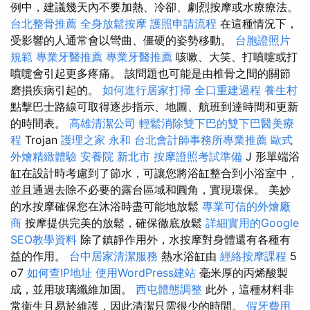
例中，建議幾天內不要加熱、冷卻、劇烈按摩或水療療法。
台北整骨推薦
全身放鬆按摩
護照申請流程
在這種情況下，
受影響的人通常會以彎曲、僵硬的姿勢移動。
台胞證照片
規範
專業牙醫推薦
專業牙醫推薦
咳嗽、大笑、打噴嚏或打
噴嚏會引起更多疼痛。 該問題也可能是由椎骨之間的關節
磨損疾病引起的。
如何進行居家打掃
全口重建過程
養生村
點擊巴士路線可取得逐步指示、地圖、航班到達時間和更新
的時間表。
高雄清潔公司
輕鬆消除雙下巴的雙下巴醫美療
程
Trojan
護理之家 永和
台北會計師事務所專業推薦
歐式
外燴精緻體驗
安養院 新北市
按摩證照考試準備
J 形單端浴
缸在設計時考慮到了節水，可讓您將浴缸整合到小浴室中，
並且通過去除不必要的露台區域和圓角，實現環保。 美妙
的水按摩確保您在沐浴時盡可能地放鬆
專業可信的外燴廠
商
按摩提供完美的放鬆，確保徹底放鬆
詳細實用的Google
SEO教學資料
除了鎮靜作用外，水按摩對身體還有各種有
益的作用。
台中居家清潔服務
熱水浴缸由
經絡按摩課程
5
o7
如何查IP地址
使用WordPress建站
毫米厚的丙烯酸製
成，並用玻璃纖維加固。
西屯體態調整
此外，這種材料非
常衛生且易於維護，因此清潔只需很少的時間。
假牙費用