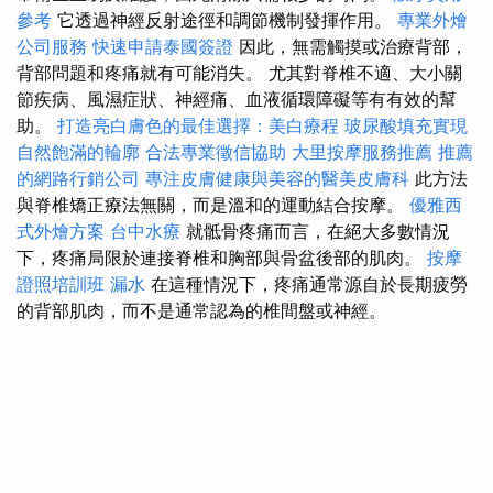
參考
它透過神經反射途徑和調節機制發揮作用。
專業外燴
公司服務
快速申請泰國簽證
因此，無需觸摸或治療背部，
背部問題和疼痛就有可能消失。 尤其對脊椎不適、大小關
節疾病、風濕症狀、神經痛、血液循環障礙等有有效的幫
助。
打造亮白膚色的最佳選擇：美白療程
玻尿酸填充實現
自然飽滿的輪廓
合法專業徵信協助
大里按摩服務推薦
推薦
的網路行銷公司
專注皮膚健康與美容的醫美皮膚科
此方法
與脊椎矯正療法無關，而是溫和的運動結合按摩。
優雅西
式外燴方案
台中水療
就骶骨疼痛而言，在絕大多數情況
下，疼痛局限於連接脊椎和胸部與骨盆後部的肌肉。
按摩
證照培訓班
漏水
在這種情況下，疼痛通常源自於長期疲勞
的背部肌肉，而不是通常認為的椎間盤或神經。