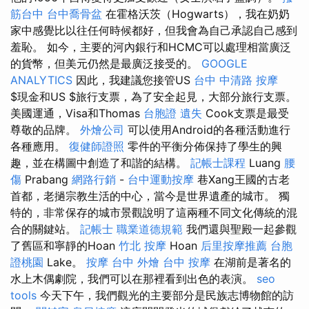
筋台中
台中喬骨盆
在霍格沃茨（Hogwarts），我在奶奶
家中感覺比以往任何時候都好，但我會為自己承認自己感到
羞恥。 如今，主要的河內銀行和HCMC可以處理相當廣泛
的貨幣，但美元仍然是最廣泛接受的。
GOOGLE
ANALYTICS
因此，我建議您接管US
台中 中清路 按摩
$現金和US $旅行支票，為了安全起見，大部分旅行支票。
美國運通，Visa和Thomas
台胞證 遺失
Cook支票是最受
尊敬的品牌。
外燴公司
可以使用Android的各種活動進行
各種應用。
復健師證照
零件的平衡分佈保持了學生的興
趣，並在構圖中創造了和諧的結構。
記帳士課程
Luang
腰
傷
Prabang
網路行銷
-
台中運動按摩
巷Xang王國的古老
首都，老撾宗教生活的中心，當今是世界遺產的城市。 獨
特的，非常保存的城市景觀說明了這兩種不同文化傳統的混
合的關鍵站。
記帳士 職業道德規範
我們還與聖殿一起參觀
了舊區和寧靜的Hoan
竹北 按摩
Hoan
后里按摩推薦
台胞
證桃園
Lake。
按摩
台中 外燴
台中 按摩
在湖前是著名的
水上木偶劇院，我們可以在那裡看到出色的表演。
seo
tools
今天下午，我們觀光的主要部分是民族志博物館的訪