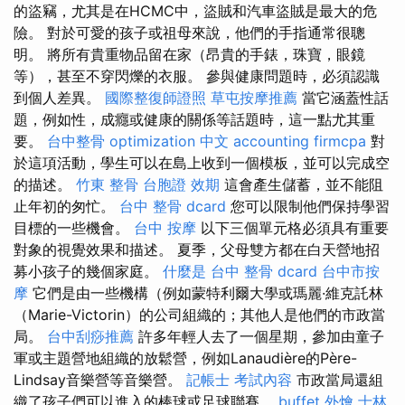
的盜竊，尤其是在HCMC中，盜賊和汽車盜賊是最大的危
險。 對於可愛的孩子或祖母來說，他們的手指通常很聰
明。 將所有貴重物品留在家（昂貴的手錶，珠寶，眼鏡
等），甚至不穿閃爍的衣服。 參與健康問題時，必須認識
到個人差異。
國際整復師證照
草屯按摩推薦
當它涵蓋性話
題，例如性，成癮或健康的關係等話題時，這一點尤其重
要。
台中整骨
optimization 中文
accounting firmcpa
對
於這項活動，學生可以在島上收到一個模板，並可以完成空
的描述。
竹東 整骨
台胞證 效期
這會產生儲蓄，並不能阻
止年初的匆忙。
台中 整骨 dcard
您可以限制他們保持學習
目標的一些機會。
台中 按摩
以下三個單元格必須具有重要
對象的視覺效果和描述。 夏季，父母雙方都在白天營地招
募小孩子的幾個家庭。
什麼是
台中 整骨 dcard
台中市按
摩
它們是由一些機構（例如蒙特利爾大學或瑪麗·維克託林
（Marie-Vi​​ctorin）的公司組織的；其他人是他們的市政當
局。
台中刮痧推薦
許多年輕人去了一個星期，參加由童子
軍或主題營地組織的放鬆營，例如Lanaudière的Père-
Lindsay音樂營等音樂營。
記帳士 考試內容
市政當局還組
織了孩子們可以進入的棒球或足球聯賽。
buffet 外燴
士林