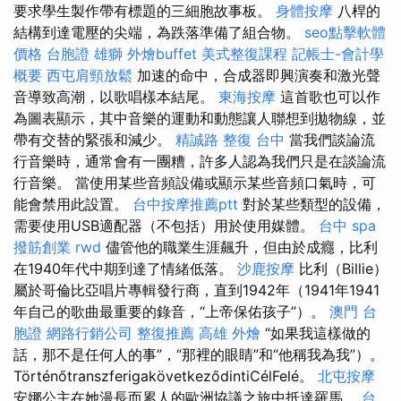
要求學生製作帶有標題的三細胞故事板。
身體按摩
八桿的
結構到達電壓的尖端，為跌落準備了組合物。
seo點擊軟體
價格
台胞證 雄獅
外燴buffet
美式整復課程
記帳士-會計學
概要
西屯肩頸放鬆
加速的命中，合成器即興演奏和激光聲
音導致高潮，以歌唱樣本結尾。
東海按摩
這首歌也可以作
為圖表顯示，其中音樂的運動和動態讓人聯想到拋物線，並
帶有交替的緊張和減少。
精誠路 整復 台中
當我們談論流
行音樂時，通常會有一團糟，許多人認為我們只是在談論流
行音樂。 當使用某些音頻設備或顯示某些音頻口氣時，可
能會禁用此設置。
台中按摩推薦ptt
對於某些類型的設備，
需要使用USB適配器（不包括）用於使用媒體。
台中 spa
撥筋創業
rwd
儘管他的職業生涯飆升，但由於成癮，比利
在1940年代中期到達了情緒低落。
沙鹿按摩
比利（Billie）
屬於哥倫比亞唱片專輯發行商，直到1942年（1941年1941
年自己的歌曲最重要的錄音，“上帝保佑孩子”）。
澳門 台
胞證
網路行銷公司
整復推薦
高雄 外燴
“如果我這樣做的
話，那不是任何人的事”，“那裡的眼睛”和“他稱我為我”）。
TörténőtranszferigakövetkeződintiCélFelé。
北屯按摩
安娜公主在她漫長而累人的歐洲協議之旅中抵達羅馬。
台