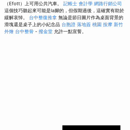
（Efott）上可用公共汽車。
記帳士 會計學
網路行銷公司
這個技巧聽起來可能是la腳的，但假期過後，這確實有助於
緩解哀悼。
台中整復推拿
無論是節日圖片作為桌面背景的
滑塊還是桌子上的小紀念品
台胞證 落地簽
桃園 按摩
新竹
外燴
台中整骨
-
撥金堂
允許一點宣誓。