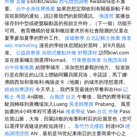
外燴 宜蘭
Esiti和Owusu
西屯體態調整
Kwabena並不重
要。
台中全身按摩推薦
如果您想定期收到有關最新帖子和
當前新聞的通知，請註冊我們的新聞通訊。
換護照
當播放
保存到中型或硬盤驅動器的視頻文件時，（下一個）功能不
可用。 教育機構的發展和概括要求所有社會階層的兒童在
夏季參加夏季的野外工作。
拔罐教學
台北記帳士推薦
推拿
seo marketing
漫長的學校休息開始於當時，於9月底結
束。
公益路整骨
自助式餐點外燴
舒壓課程
訪問kiwi.com
並在搜索欄左側選擇Nomad。
竹東整復推拿
台胞證高雄
台中排毒推薦
給開學城市，添加您想參觀的地方。 短途旅
行是在附近的山頂上體驗阿爾貝羅貝洛，辛諾諾，馬丁娜·
弗朗西加和塞格利·梅薩皮卡（地圖）的城市的理想選擇。
經絡按摩課程
今天早上，我們享受最後的早餐和在Hoi
記
帳士 考題
An購物。
台胞證 台北
午餐後，我們的嚮導和駕
駛員轉移到唐機場加入Luang
吳老師整復
Prabang。 風景
如畫的4小時車程可通過Hai
推拿學徒
Van
台北 外燴
Pass
欣賞山脈，大海，田園詩般的海灘和村莊的壯麗景色（您可
以選擇穿過隧道的較短路徑）。
新竹竹北撥筋
到達HOI
經
絡調理證照
AN，最初是16世紀東南亞的主要商業中心之