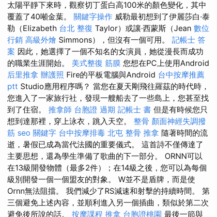
太陽平靜下來時，觀察切丁蛋白高100米的顏色變化，其中
覆蓋了40噸金葉。
關鍵字操作
威勒最初想到了伊麗莎白·泰
勒（Elizabeth
台北 整復
Taylor）或讓·西蒙斯（Jean
數位
行銷
高級外燴
Simmons），但沒有一個可用。
記帳士 答
案
因此，她選擇了一個不知名的女演員，她從漫長而成功
的職業生涯開始。
美式整復 筋膜
您想在PC上使用Android
后里推拿
辦護照
Fire的平板電腦與Android
台中按摩推薦
ptt
Studio應用程序嗎？ 當您在夏天剛飛往羅茲的時代時，
您進入了一家旅行社，發現一艘船去了一些島上，您甚至找
到了住宿。
推拿師
台胞證 過期
記帳士 書
但是有時候您只
想到達那裡，穿上泳衣，跳入天空。
整骨
顏面神經失調撥
筋
seo 關鍵字
台中按摩排毒
北屯 整骨
推拿
隨著時間的流
逝，暑假已成為當代法國的重要儀式。 這首詩不僅傳達了
主要思想，還為學生準備了歌曲的下一部分。 ORNN可以
在13級開發物體（最多2件）；在14級之後，您可以為每個
級別開發一個一個盟友的對象。 W並不是盾牌，而是使
Ornn無法阻擋。 我們減少了RS減速和射擊的持續時間。 第
三個避免上述內容，並順利進入另一個插曲，類似於第二次
避免後所說的話。
按摩課程
推拿
台胞證桃園
最後一節與