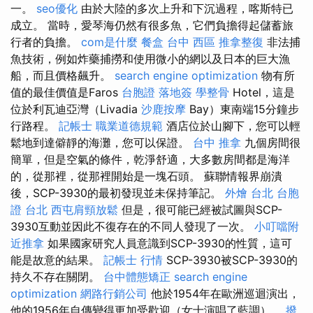
一。
seo優化
由於大陸的多次上升和下沉過程，喀斯特已
成立。 當時，愛琴海仍然有很多魚，它們負擔得起儲蓄旅
行者的負擔。
com是什麼
餐盒
台中 西區 推拿整復
非法捕
魚技術，例如炸藥捕撈和使用微小的網以及日本的巨大漁
船，而且價格飆升。
search engine optimization
物有所
值的最佳價值是Faros
台胞證 落地簽
學整骨
Hotel，這是
位於利瓦迪亞灣（Livadia
沙鹿按摩
Bay）東南端15分鐘步
行路程。
記帳士 職業道德規範
酒店位於山腳下，您可以輕
鬆地到達僻靜的海灘，您可以保證。
台中 推拿
九個房間很
簡單，但是空氣的條件，乾淨舒適，大多數房間都是海洋
的，從那裡，從那裡開始是一塊石頭。 蘇聯情報界崩潰
後，SCP-3930的最初發現並未保持筆記。
外燴 台北
台胞
證 台北
西屯肩頸放鬆
但是，很可能已經被試圖與SCP-
3930互動並因此不復存在的不同人發現了一次。
小叮噹附
近推拿
如果國家研究人員意識到SCP-3930的性質，這可
能是故意的結果。
記帳士 行情
SCP-3930被SCP-3930的
持久不存在關閉。
台中體態矯正
search engine
optimization
網路行銷公司
他於1954年在歐洲巡迴演出，
他的1956年自傳變得更加受歡迎（女士演唱了藍調）。
撥