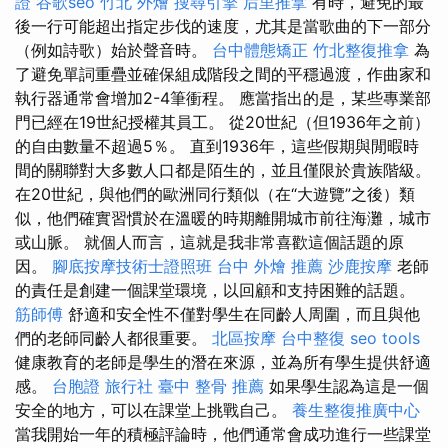
證
谷歌seo
竹北 外燴
搜尋引擎
后里推拿
有時，避免的最
後一行可能超出指定步伐的速度，尤其是當歌曲的下一部分
（例如詩歌）始於聲音時。
台中體態矯正
竹北整復推拿
為
了避免單詞重疊並確保組成階段之間的平穩過渡，作曲家和
執行器通常會增加2-4筆衝程。 應當指出的是，某些專業部
門已經在19世紀授權其員工。 從20世紀（但1936年之前）
的自由數量不超過5％。 直到1936年，這些假期與閒暇時
間的關聯對大多數人口都是陌生的，並且僅限於貴族階級。
在20世紀，與他們的歐洲同行類似（在“大遊覽”之後）類
似，他們確實習慣於在溫暖的時期離開城市前往海灘，城市
或山脈。 就個人而言，這就是我非常喜歡這個話題的原
因。
腳底按摩技術士證照班
台中 外燴 推薦
沙鹿按摩
老師
的責任是創建一個課堂環境，以回顧和支持困難的話題。
筋師傅
舒適和安全性不僅對學生在同齡人周圍，而且與他
們的老師同齡人都很重要。
北區按摩
台中整復
seo tools
健康教育的老師是學生的潛在來源，並為所有學生提供舒適
感。
台胞證 旅行社
臺中 整骨 推薦
如果學生認為這是一個
安全的地方，可以在課堂上挑戰自己。
養生整復推廣中心
當我開始一年的積極評論時，他們通常會成功進行一些課堂