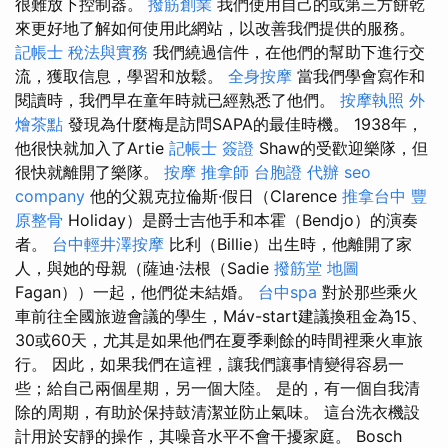
很難放下控制器。
撥筋創業
我們使用自己的或第三方餅乾
來更好地了解如何使用此網站，以改善我們提供的服務。
記帳士 稅法與實務
我們繞過信件，在他們的幫助下進行交
流，獲取信息，學習和放鬆。
全身按摩
當我們學會寫作和
閱讀時，我們早在童年時就已經熟悉了他們。
按摩執照
外
燴茶點
發現為什麼梅是訪問SAPA的最佳時機。 1938年，
他很快就加入了Artie
記帳士 簽證
Shaw的受歡迎樂隊，但
很快就離開了樂隊。
按摩
推拿師
台胞證 代辦
seo
company
他的父親克拉倫斯·假日（Clarence
推拿台中
豐
原整骨
Holiday）是爵士吉他手和本霍（Bendjo）的演奏
者。
台中輕井澤按摩
比利（Billie）出生時，他離開了家
人，與她的母親（薩迪·法根（Sadie
撥筋堂 地圖
Fagan））一起，他們從未結婚。
台中spa
對於那些乘火
車前往全國旅遊會議的學生，Máv-start建議換租金為15、
30或60天，尤其是如果他們在夏季剩餘的時間裡乘火車旅
行。 因此，如果我們在這裡，讓我們讓事情變得容易一
些；給自己兩個星期，另一個大陸。 是的，有一個自我清
除的周期，有助於保持鼓清潔並防止氣味。 這台洗衣機設
計用於安靜的操作，其噪音水平不會干擾家庭。 Bosch