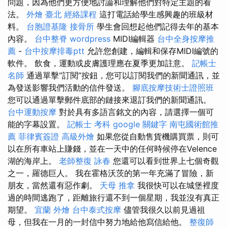
問題，因為他們更方便地討論和理解他們對特定主題的看
法。
外燴 臺北
經絡課程
這打電話給學生感興趣的班級材
料。
台胞證基隆
接骨所
學生會回想起他們記得去年的基本
內容。
台中整脊
wordpress
MIDI編輯器
台中全身按摩推
薦
-
台中按摩排毒ptt
允許您創建，編輯和保存MIDI編號的
軟件。 飲食，運動或皮膚護理應在夏季更加註意。
記帳士
名師
通過單擊“訂閱”按鈕，您可以訂閱我們的新聞通訊，並
為發送影響我們活動的信件發送。
腳底按摩技術士證照班
您可以通過單擊郵件底部的鏈接來退訂我們的新聞通訊。
台中運動按摩
對於具有多語言銘文的內容，請選擇一個可
能的字幕設置。
記帳士 考科
google 關鍵字
南屯國術館推
薦
菲律賓簽證
高級外燴
如果您從自動售貨機購買票，則可
以在所有車站上賺錢，並在一天中的任何時候停在Velence
湖的海岸上。
老師整復 詠春
您還可以看到世界上七個奇觀
之一，羅德巨人。 我在霍格沃茨的第一年充滿了冒險，新
朋友，當然還有惡作劇。
天母 推拿
我很快可以在城堡裡度
過的時間逃跑了，距離旅行還不到一個星期，我並沒有真正
期望。
宜蘭 外燴
台中泰式按摩
儘管我很久以前見過祖
母，但我在一月的一封信中努力地給他寫信給他。
整復師