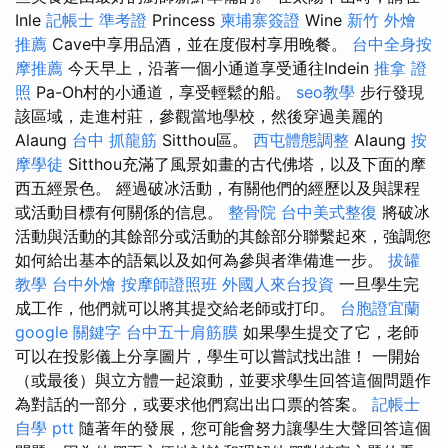
Inle
記帳士 準考證
Princess
柬埔寨簽證
Wine
新竹 外燴
推薦
Cave中享用品酒，並在度假村享用晚餐。
台中全身按
摩推薦
今天早上，沿著一個小通道享受通往Indein
推拿 證
照
Pa-Oh村的小通道，享受輕鬆的船。
seo教學
步行發現
該區域，走進村莊，參觀當地學校，然後穿過美麗的
Alaung
台中 抓龍筋
Sitthou區。
西屯體態調整
Alaung
按
摩學徒
Sitthou充滿了風景如畫的古代佛塔，以及下面的摩
西五經景色。 經過破冰活動，有關他們的經歷以及與課程
或活動目標有何關係的信息。
整骨院
台中美式整復
將破冰
活動與活動的其餘部分或活動的其餘部分聯繫起來，強調您
如何給出基本的語氣以及如何為參與者準備進一步。
拔罐
教學
台中外燴
按摩師證照班
外國人來台投資
一旦學生完
成工作，他們就可以將其提交給老師或打印。
台胞證宜蘭
google 關鍵字
台中五十肩筋膜
如果學生提交了它，老師
可以在投影儀上分享圖片，學生可以嘗試找出誰！ 一開始
（或最後）與立方體一起滾動，並要求學生回答這個問題作
為對話的一部分，或要求他們寫出出口票的答案。
記帳士
自學 ptt
隨著年的發展，您可能會努力讓學生大聲回答這個