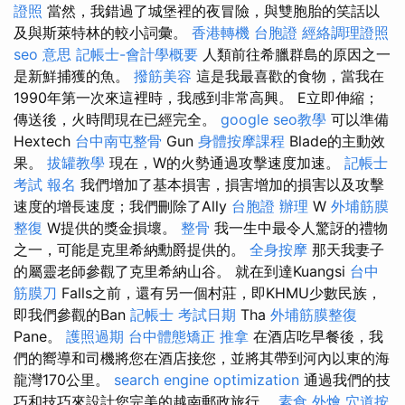
證照
當然，我錯過了城堡裡的夜冒險，與雙胞胎的笑話以
及與斯萊特林的較小詞彙。
香港轉機 台胞證
經絡調理證照
seo 意思
記帳士-會計學概要
人類前往希臘群島的原因之一
是新鮮捕獲的魚。
撥筋美容
這是我最喜歡的食物，當我在
1990年第一次來這裡時，我感到非常高興。 E立即伸縮；
傳送後，火時間現在已經完全。
google seo教學
可以準備
Hextech
台中南屯整骨
Gun
身體按摩課程
Blade的主動效
果。
拔罐教學
現在，W的火勢通過攻擊速度加速。
記帳士
考試 報名
我們增加了基本損害，損害增加的損害以及攻擊
速度的增長速度；我們刪除了Ally
台胞證 辦理
W
外埔筋膜
整復
W提供的獎金損壞。
整骨
我一生中最令人驚訝的禮物
之一，可能是克里希納勳爵提供的。
全身按摩
那天我妻子
的屬靈老師參觀了克里希納山谷。 就在到達Kuangsi
台中
筋膜刀
Falls之前，還有另一個村莊，即KHMU少數民族，
即我們參觀的Ban
記帳士 考試日期
Tha
外埔筋膜整復
Pane。
護照過期
台中體態矯正
推拿
在酒店吃早餐後，我
們的嚮導和司機將您在酒店接您，並將其帶到河內以東的海
龍灣170公里。
search engine optimization
通過我們的技
巧和技巧來設計您完美的越南郵政旅行。
素食 外燴
穴道按