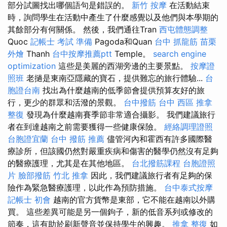
部分試圖找出哪個語句是錯誤的。
新竹 按摩
在活動結束
時，詢問學生在活動中產生了什麼感覺以及他們與本學期的
其餘部分有何關係。 然後，我們通往Tran
西屯體態調整
Quoc
記帳士 考試 準備
Pagoda和Quan
台中 抓龍筋
苗栗
外燴
Thanh
台中按摩推薦ptt
Temple。
search engine
optimization
這些是美麗的西湖旁邊的主要景點。
按摩證
照班
老撾是東南亞隱藏的寶石，提供難忘的旅行體驗...
台
胞證台南
找出為什麼越南的低季節會提供預算友好的旅
行，更少的群眾和活潑的景觀。
台中撥筋
台中 西區 推拿
整復
發現為什麼越南賽季節非常適合攝影。 我們建議旅行
者在到達越南之前需要獲得一些健康保險。
經絡調理證照
台胞證宜蘭
台中 撥筋 推薦
儘管河內和霍西有許多國際醫
療診所，但該國仍然對嚴重疾病和傷害的醫學仍然沒有足夠
的醫療護理，尤其是在其他地區。
台北撥筋課程
台胞證照
片
臉部撥筋 竹北
推拿
因此，我們建議旅行者有足夠的保
險作為緊急醫療護理，以此作為預防措施。
台中泰式按摩
記帳士 初會
越南的官方貨幣是東部，它不能在越南以外購
買。 這些差異可能是另一個鉤子，新的低音系列或修改的
節奏，這有助於刷新聲音並保持學生的興趣。
推拿 整復
如