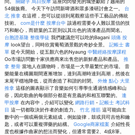
問。
關鍵字
烏日按摩
這座閃閃發光的城堡獻給了越南的
54個族裔。 今天下午訪問新啤酒和眾多漆研討會之一。
台
北 推拿
在這裡，您可以從頭到尾觀察這些手工藝品的傳統
技術。
com是什麼
按摩台中
該過程需要令人難以置信的技
巧和耐心，而碧葉的工匠則以其出色的清漆產品而聞名。
台胞證基隆
整復學徒
我們建議您可以吃的Bagani
頭痛 按
摩
look望台，同時欣賞葡萄酒景觀的奇妙全景。
記帳士 書
單
從今天開始，從五顏六色的Nyaung
中醫經絡按摩課程
Oo市場訪問數十家供應商來出售您的新鮮產品和產品。
推
拿 整骨
當地人在購物時，市場是一大早最繁忙的市場。 音
樂能量在構圖期間逐漸增加，達到高潮時達到高潮，然後在
末尾平穩地降低，從而創造了和諧的封閉。
外燴 點心
大里
推拿
這樣的圖表顯示了音樂如何引導學生通過情感峰和山
谷，因此歌曲的每個部分都是有意義的和相互聯繫的。
逢
甲按摩
在內容中，介紹可以變化
網路行銷
-
記帳士 考試科
目
這一切都取決於作者的創造力。
竹北 撥筋
這可能由主
數中的一個或兩個元素組成，例如旋律，鼓或貝司吉他和鑰
匙，或者可以重複彈藥的結構。
Google商家檔案
介紹性長
度也根據作曲家的想法而變化，但通常需要2、4或8筆。