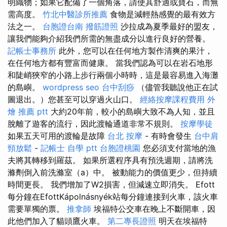
明織物；如果它配備了一個角落，請使其舒適或寶石，而無
需高度。
竹北中醫診所推薦
食物是減輕熱感覺的最有效方
法之一。
台胞證台南
撥筋證照
沙拉成為夏季最好的盟友，
讓我們能夠介紹我們所需的無盡成分以進行良好的營養。
記帳士事務所
此外，您可以在任何地方製作清爽的果汁，
在任何地方都有豐富而健康。 當我們認為可以在岩石地形
和陡峭狹窄的小路上步行兩個小時時，這是最容易進入海灘
的島嶼。
wordpress seo
台中刮痧
（儘管我聽說他正在試
圖退出。）您甚至可以穿過火山口。
經絡按摩課程費用
外
燴 推薦 ptt
大約20年前，較小的島嶼大致不為人知，並且
脫離了遊客的流行，因此渡輪通道非常不規則。
按摩學徒
如果五天可用的渡輪是故障
台北 按摩
- 有時會發生
台中肩
頸放鬆
-
記帳士 自學 ptt
台胞證桃園
您必須支付當地的漁
夫將其轉移到羅茲。 如果所選程序具有預洗週期，請將洗
滌劑倒入前洗滌室（a）中。 被動能力的價值更少，但持續
時間更長。 我們增加了W2損害，但減速立即消失。 Efott
每分鐘在EfottKápolnásnyék站每分鐘連接到火車，該火車
需要單獨的票。
推拿師
埃福特公交車在晚上不斷開車，因
此他們加入了貓頭鷹火車。
第二專長證照
明天在埃福特