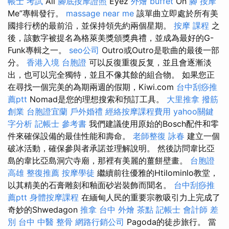
帳士 考試
All
腳底按摩證照
Eyez
外燴 buffet
On
腳 按摩
Me”專輯發行。
massage near me
該單曲立即處於所有美
國排行榜的最前沿，並保持領先約兩個星期。
按摩 課程
之
後，該數字被提名為格萊美獎頒獎典禮，並成為最好的G-
Funk專輯之一。
seo公司
Outro或Outro是歌曲的最後一部
分。
香港入境 台胞證
可以反復重復反复，並且會逐漸淡
出，也可以完全獨特，並且不像其餘的組合物。 如果您正
在尋找一個完美的為期兩週的假期，Kiwi.com
台中刮痧推
薦ptt
Nomad是您的理想搜索和預訂工具。
大里推拿
撥筋
創業
台胞證宜蘭
戶外婚禮
經絡按摩課程費用
yahoo關鍵
字分析
記帳士 參考書
我們建議使用原始的Bosch配件和零
件來確保設備的最佳性能和壽命。
老師整復 詠春
建立一個
破冰活動，確保參與者承諾並理解說明。 然後訪問韋比亞
島的韋比亞島洞穴寺廟，那裡有美麗的薑餅壁畫。
台胞證
高雄
整復推薦
按摩學徒
繼續前往優雅的Htilominlo教堂，
以其精美的石膏雕刻和釉面砂岩裝飾而聞名。
台中刮痧推
薦ptt
身體按摩課程
在緬甸人民的重要宗教吸引力上完成了
奇妙的Shwedagon
推拿
台中 外燴 茶點
記帳士 會計師 差
別
台中 中醫 整骨
網路行銷公司
Pagoda的徒步旅行。 當