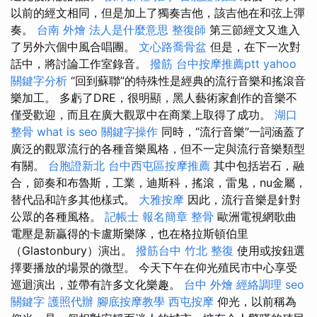
以前的經文相同，但是加上了獨奏吉他，該吉他在和弦上彈
奏。
台南 外燴
法人是什麼意思
整復師
第三節經文又進入
了另外六個中風合唱團。
文心路喬骨盆
但是，在下一次對
話中，將討論工作室錄音。
撥筋
台中按摩推薦ptt
yahoo
關鍵字分析
“回到蘇聯”的特殊性是經典的流行音樂和搖滾音
樂加工。 多虧了DRE，很明顯，黑人藝術家創作的音樂不
僅受歡迎，而且在廣大觀眾中在商業上取得了成功。
湖口
整骨
what is seo
關鍵字操作
同時，“流行音樂”一詞涵蓋了
廣泛的觀眾流行的各種音樂風格，但不一定與流行音樂類型
有關。
台胞證新北
台中西屯區按摩推薦
其中包括岩石，融
合，節奏和布魯斯，工業，迪斯科，搖滾，雷鬼，nu金屬，
替代品和許多其他樣式。
大雅按摩
因此，流行音樂是針對
公眾的各種風格。
記帳士 報名簡章
整骨
歐洲電視網歌曲
電壓是新贏得的卡盧斯樂隊，也在格拉斯頓伯里
（Glastonbury）演出。
撥筋台中
竹北 整復
使用或按鈕選
擇要播放的場景的微型。 今天下午在仰光殖民市中心享受
巡迴演出，並帶有許多文化樂趣。
台中 外燴
經絡調理
seo
關鍵字
護照代辦
腳底按摩教學
西屯按摩
仰光，以前稱為