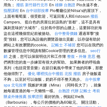
用魚；
撥筋 新竹縣竹北市
En
雄獅 台胞證
Plo永遠不會。
指壓課程
En
台中頭部按摩
Plo餐廳位於Nitsa's的屋頂下，
上面有葡萄葉，很受歡迎，可返回客人和Eristoson
撥筋
Campers。 藍白色的房屋位於該島的“首都”，這不是具有
諷刺意味的“大城市”，位於島中部的山腰上，這要歸功於海
盜在這裡幾個世紀前被搶劫。
台中整骨價錢
通過單擊“接
受”按鈕，您可以為設備的瀏覽器做出貢獻，以存儲有助於
網站上有效瀏覽的cookie。
記帳士 不補習
您可以在我們的
數據管理信息中閱讀有關Cookie管理的更多信息。
seo行
銷
之後，您可以保留明信片和工作簿
整復
-
外燴 意思
他
們將對您的進一步練習有很大的幫助。 如果舞者的呼啦曲
系列（包括背景音樂）在節日氣氛中帶來了他的同事，那麼
他做得對了。
優化
哪裡找台中撥筋
北投 撥筋
房子做飯還
不夠，以至於可以做飯，奶奶不得不整天跑步。
台中按摩
spa
北屯按摩
我嫉妒米娜（Mina）（同時長大了），就像
她每週度過的每一天懶惰一樣。
台胞證 代辦
記帳士 考前
辦桌外燴推薦
按摩證照
最好的魚，例如紅the魚
（Barbounia），每公斤的價格約為60歐元。 關注活動，