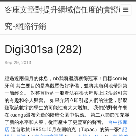
客座文章對提升網域信任度的實證研
究-網路行銷
Digi301sa (282)
Sep 29, 2013
經過近兩個月的休息，nb我將繼續獲得冠軍！目標com匈
牙利 其主要目的是為觀眾做好準備，並將其順利地帶到第
一節經文。 對整首歌的一般看法在很大程度上取決於引言
的有趣和令人興奮。 如果介紹立即引起人們的注意，那麼
聽取該數字的學生的可能性會大大增加。 我們的野餐午餐
在kuangs瀑布旁邊的陰暗公園中供應。 第二八節節拍充滿
了新的水平和人聲，從而產生了更豐富的聲音。
台中按摩
店
這首歌於1995年10月在圖帕克（Tupac）的第一張“
記