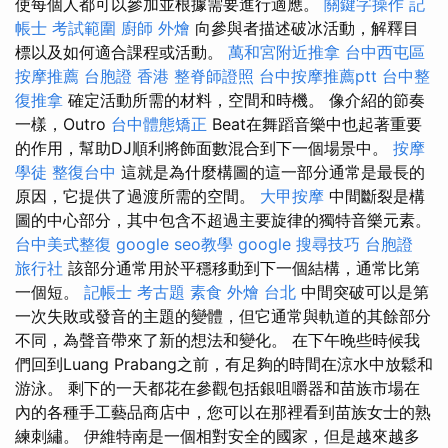
使每個人都可以參加並根據需要進行適應。
關鍵字操作
記
帳士 考試範圍
廚師 外燴
向參與者描述破冰活動，解釋目
標以及如何適合課程或活動。
萬和宮附近推拿
台中西屯區
按摩推薦
台胞證 香港
整脊師證照
台中按摩推薦ptt
台中整
復推拿
確定活動所需的材料，空間和時機。 像介紹的節奏
一樣，Outro
台中體態矯正
Beat在舞蹈音樂中也起著重要
的作用，幫助DJ順利將飾面數混合到下一個場景中。
按摩
學徒
整復台中
這就是為什麼構圖的這一部分通常是最長的
原因，它提供了過渡所需的空間。
大甲按摩
中間斷裂是構
圖的中心部分，其中包含不超過主要旋律的獨特音樂元素。
台中美式整復
google seo教學
google 搜尋技巧
台胞證
旅行社
該部分通常用於平穩移動到下一個結構，通常比第
一個短。
記帳士 考古題
素食 外燴 台北
中間突破可以是第
一次失敗或發音的主題的變體，但它通常與軌道的其餘部分
不同，為聲音帶來了新的想法和變化。 在下午晚些時候我
們回到Luang Prabang之前，有足夠的時間在涼水中放鬆和
游泳。 剩下的一天都花在參觀包括銀咀嚼器和苗族市場在
內的各種手工藝品商店中，您可以在那裡看到苗族女士的熟
練刺繡。 伊維特南是一個相對安全的國家，但是越來越多