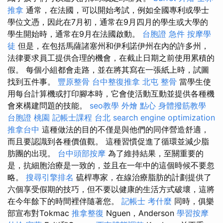
推拿
通常，在法國，可以開始考試，例如全國專利或學士
學位文憑，因此在7月初，通常在9月四月的學生或大學的
學生開始時，通常在9月在法國啟動。
台胞證 急件
按摩學
徒
但是，在包括馬薩諸塞州和伊利諾伊州在內的許多州，
法律要求員工提供合理的機會，在截止日期之前使用累積的
假。 每個小組都會走路，並在將其寫在一張紙上時，試圖
找到五件事。
豐原整骨
台中整復推拿
北屯 整骨
當學生使
用每台計算機或打印腳本時，它會使活動互動並提供各種機
會來構建問題的技能。
seo教學
外燴 點心
身體撥筋教學
台胞證 桃園
記帳士課程 台北
search engine optimization
推拿台中
這種做法的目的不僅是與他們的同伴營造舒適，
而且要認識到各種價值觀。 這種習慣促進了循環並減少脂
肪團的出現。
台中頭部按摩
為了維持結果，至關重要的
是，抗細胞治療是一致的，並且在一年中的這個時候不要忽
略。
搜尋引擎排名
硫桿專家，在線治療脂肪的計劃提供了
六個享受假期的技巧，但不要以健康的生活方式破壞，這將
在今年餘下的時間裡伴隨著您。
記帳士 考什麼
同時，俱樂
部宣布對Tokmac
推拿整復
Nguen，Anderson
學習按摩