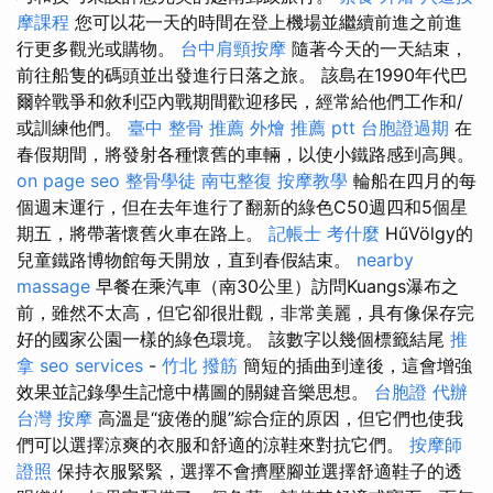
摩課程
您可以花一天的時間在登上機場並繼續前進之前進
行更多觀光或購物。
台中肩頸按摩
隨著今天的一天結束，
前往船隻的碼頭並出發進行日落之旅。 該島在1990年代巴
爾幹戰爭和敘利亞內戰期間歡迎移民，經常給他們工作和/
或訓練他們。
臺中 整骨 推薦
外燴 推薦 ptt
台胞證過期
在
春假期間，將發射各種懷舊的車輛，以使小鐵路感到高興。
on page seo
整骨學徒
南屯整復
按摩教學
輪船在四月的每
個週末運行，但在去年進行了翻新的綠色C50週四和5個星
期五，將帶著懷舊火車在路上。
記帳士 考什麼
HűVölgy的
兒童鐵路博物館每天開放，直到春假結束。
nearby
massage
早餐在乘汽車（南30公里）訪問Kuangs瀑布之
前，雖然不太高，但它卻很壯觀，非常美麗，具有像保存完
好的國家公園一樣的綠色環境。 該數字以幾個標籤結尾
推
拿
seo services
-
竹北 撥筋
簡短的插曲到達後，這會增強
效果並記錄學生記憶中構圖的關鍵音樂思想。
台胞證 代辦
台灣 按摩
高溫是“疲倦的腿”綜合症的原因，但它們也使我
們可以選擇涼爽的衣服和舒適的涼鞋來對抗它們。
按摩師
證照
保持衣服緊緊，選擇不會擠壓腳並選擇舒適鞋子的透