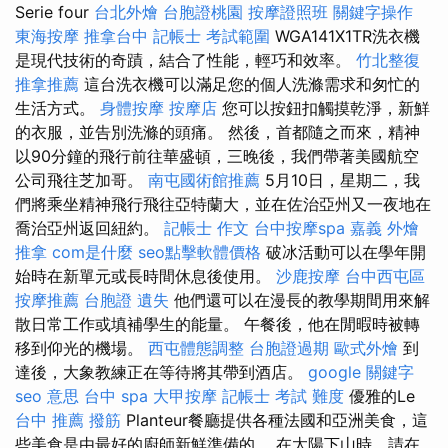
Serie four
台北外燴
台胞證桃園
按摩證照班
關鍵字操作
東海按摩
推拿台中
記帳士 考試範圍
WGA141X1TR洗衣機
是現代技術的奇蹟，結合了性能，輕巧和效率。
竹北整復
推拿推薦
這台洗衣機可以滿足您的個人洗滌需求和匆忙的
生活方式。
身體按摩
按摩店
您可以按鈕扣觸摸乾淨，新鮮
的衣服，並告別洗滌的頭痛。 然後，首都隨之而來，精神
以90分鐘的飛行前往華盛頓，三晚後，我們帶著美國航空
公司飛往芝加哥。
南屯國術館推薦
5月10日，星期二，我
們將乘坐精神飛行飛往亞特蘭大，並在佐治亞州又一夜地在
喬治亞州返回紐約。
記帳士 作文
台中按摩spa
嘉義 外燴
推拿
com是什麼
seo點擊軟體價格
破冰活動可以在學年開
始時在新單元或長時間休息後使用。
沙鹿按摩
台中西屯區
按摩推薦
台胞證 遺失
他們還可以在漫長的教學期間用來解
散日常工作或填補學生的能量。 午餐後，他在閒暇時被轉
移到仰光的機場。
西屯體態調整
台胞證過期
歐式外燴
到
達後，大象教練正在等待將其帶到酒店。
google 關鍵字
seo 意思
台中 spa
大甲按摩
記帳士 考試 難度
優雅的Le
台中 推薦 撥筋
Planteur餐廳提供各種法國和亞洲美食，這
些美食是由最好的廚師新鮮準備的。 在太陽下山時，請在