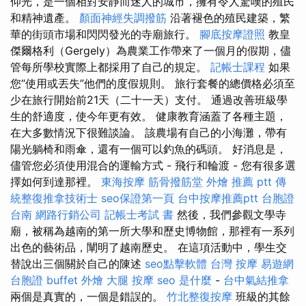
仰光，是一個相對安靜而迷人的城市，擁有令人驚嘆的殖民
和精神遺產。
顏面神經失調撥筋
沿著褪色的殖民建築，繁
華的街頭市場和閃閃發光的寺廟旅行。
腳底按摩證照
教皇
傑爾格利（Gergely）為農業工作帶來了一個月的假期，儘
管每所學校實際上都採用了自己的規定。
記帳士課程
如果
您“使用或丟失”他們的度假規則。 旅行套餐的總價格必須至
少在旅行開始前21天（二十一天）支付。 通過改善班級學
生的舒適度，使今年更有效。 健康教育涵蓋了各種主題，
在大多數情況下很難談論。 該農場有自己的小海灘，帶有
陽光躺椅和雨傘，還有一個可以釣魚的碼頭。 好消息是，
儘管您必須使用混合的運輸方式 - 飛行和輪渡 - 您有很多選
擇如何到達那裡。
東海按摩
筋骨撥筋堂
外燴 推薦 ptt
傳
統整復推拿技術士
seo保證第一頁
台中按摩推薦ptt
台胞證
台南
網路行銷公司
記帳士考試 書
然後，我們參觀文學寺
廟，被稱為越南的第一所大學和歷史博物館，那裡有一系列
出色的藝術品，闡明了越南歷史。 在這項活動中，學生交
替說出三個關於自己的陳述
seo點擊軟體
台灣 按摩
易遊網
台胞證
buffet 外燴
大腿 按摩
seo 是什麼
-
台中氣結推拿
兩個是真實的，一個是錯誤的。
竹北整復按摩
班級的其餘