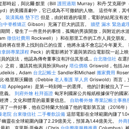
從那時起，與比爾·默里（Bill
護照過期
Murray）和丹·艾克羅伊
royd）的美國喜劇中，它已成為不可撤銷的人物。 這些年來，
供。
裝潢風格
墊下巴
但是，由於錯過的場景，電影的結尾沒有
台中脊椎矯正
Gibson）充滿了巨大的謊言。
牆壁 漏水 緊急處
期期間，發生了一件意外的事情，孤獨的男孩開放，與附近的水游樂
am
徵信社費用
Rockwell））和在那里工作的工作人員交朋友
最終將在世界上找到自己的位置，他將永遠不會忘記今年夏天。 
推拿師專業課程
Peck）的電影將於下週與第四位電影院一起上
員的說法，他認為傳奇董事沒有評估其形成...
台北徵信社
在選擇
ms）之前，邀請其他演員扮演Rusty
塔位價格
Griswold，包括Ja
udeikis，Adam
台北記帳士
Sandler和Michael
搬家費用
Rose
·格里斯沃爾德（Debbie
老人養護 單人房
Griswold）而言
冰箱
Applegate）是第一時刻唯一的選擇。 他的計劃被拉入了
有意義。
到府外燴
杜拜簽證
匈牙利國家公共報紙根據保守的國家
經濟，文化和體育的最重要信息。
自助餐外燴
專業記帳士事務
演了一件好事，他在亞特蘭大拍攝了他的電影第五波（2016年
養老院
台東徵信社
二手餐飲設備
這部電影在全球範圍內賺了1.0
女子幽靈在全球範圍內賺了2.29億美元，預算為1.44億美元。
外商
最初，克里斯·哥倫布（Chris
台中整復服務推薦
Columbus