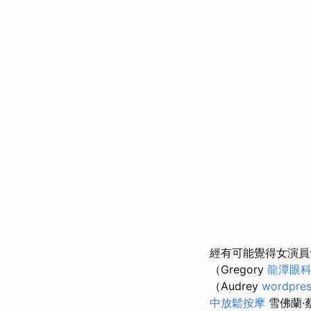
經有可能覺得女演
（Gregory
龍潭眼
（Audrey
wordpre
中放鬆按摩
雪佛蘭·