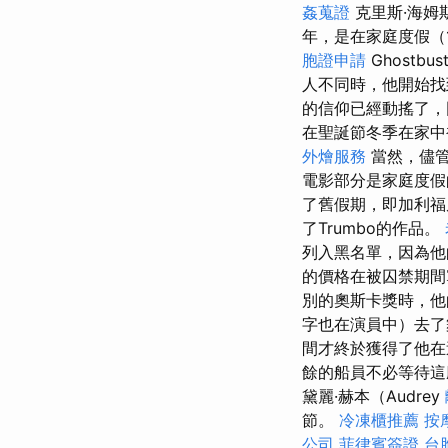
姦蒐證
克里斯·海姆斯
年，是在家庭度假（
胞證申請
Ghostb
人不同時，他開始
的信仰已經動搖了，
在聖誕節冬季在家中
外燴服務
當然，儘
電影部分是家庭度假
了舊假期，即加利福尼
了Trumbo的作品。
列入黑名單，因為他
的價格在被囚禁期
別的奧斯卡獎時，他的
字也在演員中）去
間才終於獲得了他
餘的船員不必等待這
黛麗·赫本（Audrey
節。
冷凍櫃推薦
按
公司
菲律賓簽證
台