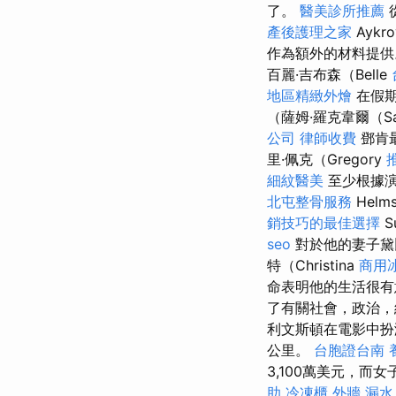
了。
醫美診所推薦
產後護理之家
Ayk
作為額外的材料提
百麗·吉布森（Belle
地區精緻外燴
在假
（薩姆·羅克韋爾（S
公司
律師收費
鄧肯
里·佩克（Gregory
細紋醫美
至少根據演
北屯整骨服務
Hel
銷技巧的最佳選擇
S
seo
對於他的妻子黛比
特（Christina
商用
命表明他的生活很
了有關社會，政治，
利文斯頓在電影中扮
公里。
台胞證台南
3,100萬美元，而
助
冷凍櫃
外牆 漏水