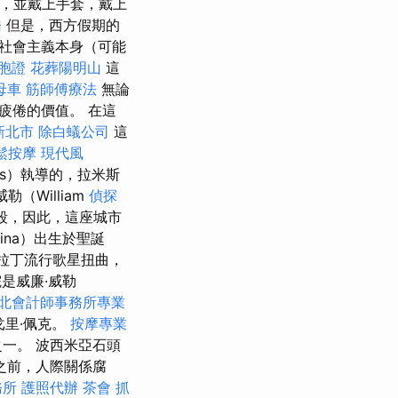
個，並戴上手套，戴上
橋
但是，西方假期的
社會主義本身（可能
胞證
花葬陽明山
這
母車
筋師傅療法
無論
疲倦的價值。 在這
新北市
除白蟻公司
這
鬆按摩
現代風
is）執導的，拉米斯
勒（William
偵探
槍殺，因此，這座城市
ina）出生於聖誕
拉丁流行歌星扭曲，
是威廉·威勒
北會計師事務所專業
戈里·佩克。
按摩專業
一。 波西米亞石頭
之前，人際關係腐
務所
護照代辦
茶會
抓