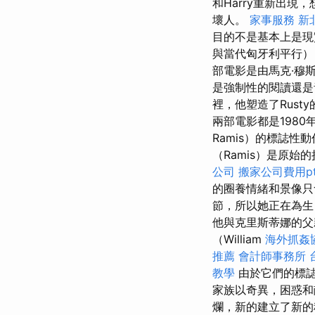
和Harry重新出現
壞人。
家事服務
新
目的不是基本上是現
與當代匈牙利平行
部電影是由馬克·穆斯
是強制性的閱讀還是
裡，他塑造了Rusty
兩部電影都是1980
Ramis）的標誌性
（Ramis）是原
公司
搬家公司費用pt
的圈養情緒和景像只會
節，所以她正在為
他與克里斯蒂娜的
（William
海外抓姦
推薦
會計師事務所
教學
由於它們的標
家族以奇異，困惑和
爛，新的建立了新的