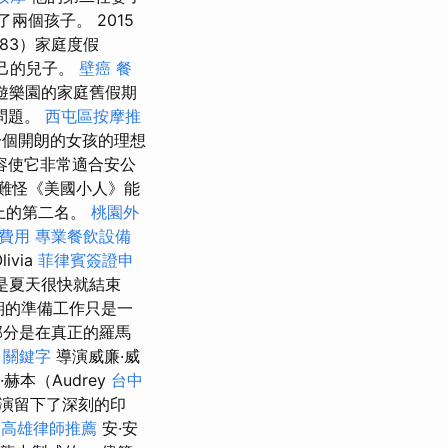
了兩個孩子。 2015
83）家庭度假
自己的兒子。
壁癌
餐
d遊樂園的家庭舊假期
問題。
西屯區按摩推
和一個開朗的女孩的理想
容使它非常適合安公
難怪《美國小人》能
單上的第二名。
桃園外
費用
專業餐飲設備
livia
菲律賓簽證申
是夏天很快就結束
期的準備工作只是一
部分是在真正的羅馬
o 關鍵字
導演威廉·威
赫本（Audrey
台中
演留下了深刻的印
高雄律師推薦
安·安