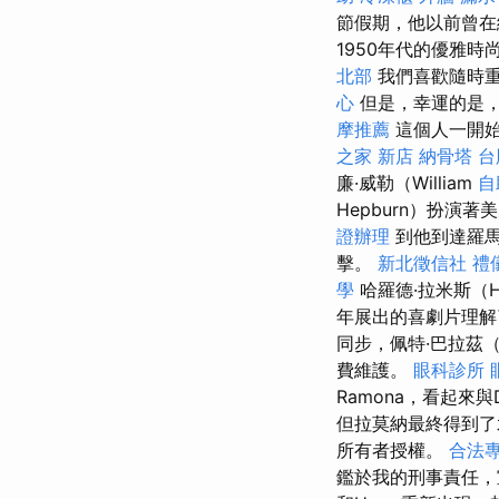
節假期，他以前曾在編
1950年代的優雅
北部
我們喜歡隨時
心
但是，幸運的是
摩推薦
這個人一開
之家 新店
納骨塔
台
廉·威勒（William
自
Hepburn）扮演
證辦理
到他到達羅馬
擊。
新北徵信社
禮
學
哈羅德·拉米斯（Ha
年展出的喜劇片理解
同步，佩特·巴拉茲（P
費維護。
眼科診所
Ramona，看起來與
但拉莫納最終得到
所有者授權。
合法
鑑於我的刑事責任，