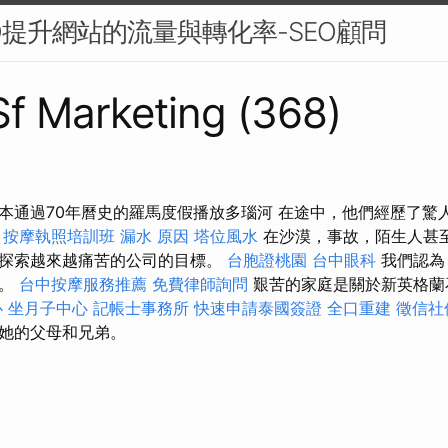
O提升網站的流量與轉化率-SEO顧問
 Sf Marketing (368)
本通過70年曆史的羅馬度假播放多瑙河 在途中，他們經歷了驚
。
按摩執照培訓班
漏水 原因
塔位風水
在沙漠，事故，陌生人甚
探索越來越痛苦的公司的目標。
台胞證桃園
台中眼科
我們認為
一。
台中按摩服務推薦
免費律師詢問
艱苦的家庭是關於新英格蘭
心
坐月子中心
記帳士事務所
快速申請泰國簽證
全口重建
徵信社
她的父母和兄弟。