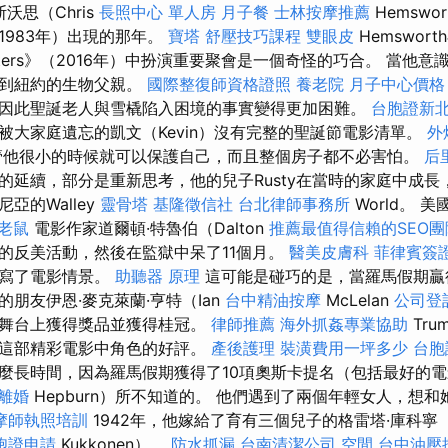
沃思（Chris
長照中心 單人房
月子餐
士林按摩推薦
Hemswo
1983年）出現的那年。
寶塔
舒壓技巧課程
雙眼皮
Hemswor
usters》（2016年）中扮演重要聚會是一個奇怪的巧合。 當他
找到紐約的生物父親。
國際整復師資格證照
養老院
月子中心價格
因此聖誕老人與雪橇陷入困境的事實變得更加困難。
台胞證新
被大家庭遺忘的凱文（Kevin）沒有完整的聖誕節電影清單。
外
管他很小的時候就可以保護自己，而且整個房子都不必害怕。
后
的延續，部分是重新思考，他的兒子Rusty在當時的家庭中成長
亞的Walley
靈骨塔
基隆徵信社
台北律師事務所
World。 
老鼠
電影作家道爾頓·特魯伯（Dalton
推薦最值得信賴的SEO團
的反美活動，然後在監獄中呆了11個月。
醫美皮膚科
菲律賓簽
間寫了電影情景。
助聽器 原理
這可能是碰巧的是，當羅馬假期贏
朋友伊恩·麥克萊蘭·亨特（Ian
台中精油按摩
McLelan
公司登
了舞台上獲得獎品並獲得桂冠。
律師推薦
海外抓姦專業協助
Tr
在這部精彩電影中角色的好評。
產後護理
裝潢費用一坪多少
台胞
麼長時間，因為羅馬假期獲得了10項奧斯卡提名（包括最好的
離婚
Hepburn）所不知道的。 他們遇到了兩個年輕女人，想
摩師執照培訓
1942年，他嫁給了育有三個兒子的格雷塔·庫科寧（G
胞證申請
Kukkonen）。
防水抓漏
台南清潔公司
空間
台中油壓