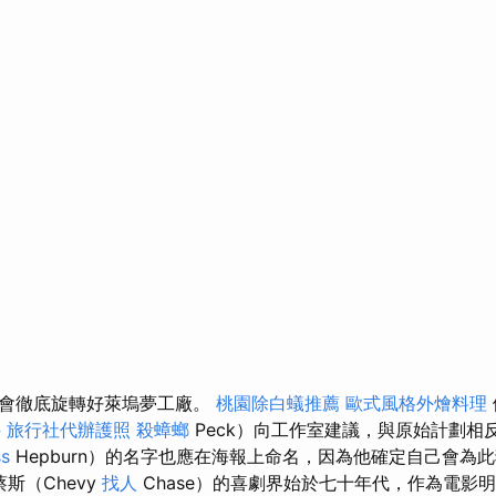
員會徹底旋轉好萊塢夢工廠。
桃園除白蟻推薦
歐式風格外燴料理
科
旅行社代辦護照
殺蟑螂
Peck）向工作室建議，與原始計劃相
ss
Hepburn）的名字也應在海報上命名，因為他確定自己會為
蔡斯（Chevy
找人
Chase）的喜劇界始於七十年代，作為電影