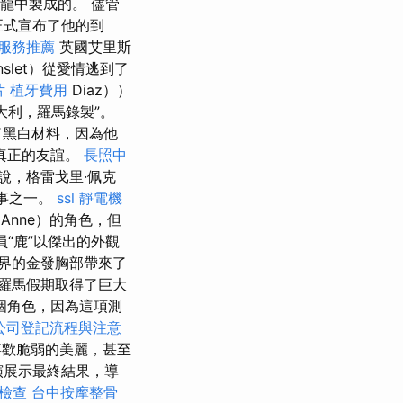
髮沙龍中製成的。 儘管
影正式宣布了他的到
服務推薦
英國艾里斯
nslet）從愛情逃到了
片
植牙費用
Diaz））
大利，羅馬錄製”。
了黑白材料，因為他
真正的友誼。
長照中
來說，格雷戈里·佩克
同事之一。
ssl
靜電機
（Anne）的角色，但
員“鹿”以傑出的外觀
界的金發胸部帶來了
羅馬假期取得了巨大
個角色，因為這項測
公司登記流程與注意
歡脆弱的美麗，甚至
演展示最終結果，導
檢查
台中按摩整骨