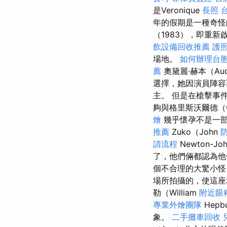
是Veronique
長照
年的假期是一種奇怪
（1983），即重新
飲設備回收推薦
護
場地。
如何辦理台
薦
奧黛麗·赫本（Aud
選擇，她因演員陣
主。 但是在槍擊事
夠與格里斯沃爾德（G
燴
幾乎懷孕不是一部
推薦
Zuko（John
請流程
Newton-
了，他們倆都認為
個不合理的大驚小怪
場所拍攝的，使這座
勒（William
附近眼
專業外燴團隊
Hep
象。
二手攤車回收