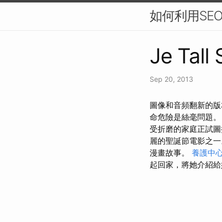
如何利用SE
Je Tall
Sep 20, 2013
圖像和音頻翻新的版
命危險是絲毫問題
受折磨的家庭正試圖
麗的聖誕節電影之
漫畫故事。
養護中
起回家，將她介紹給