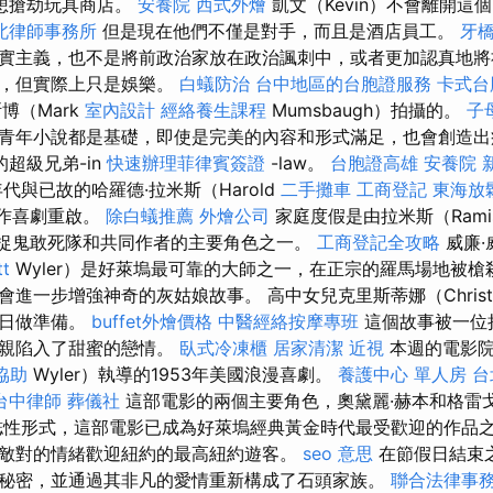
，想搶劫玩具商店。
安養院
西式外燴
凱文（Kevin）不會離開這
北律師事務所
但是現在他們不僅是對手，而且是酒店員工。
牙
實主義，也不是將前政治家放在政治諷刺中，或者更加認真地將
），但實際上只是娛樂。
白蟻防治
台中地區的台胞證服務
卡式台
博（Mark
室內設計
經絡養生課程
Mumsbaugh）拍攝的。
子
青年小說都是基礎，即使是完美的內容和形式滿足，也會創造出
的超級兄弟-in
快速辦理菲律賓簽證
-law。
台胞證高雄
安養院 
年代與已故的哈羅德·拉米斯（Harold
二手攤車
工商登記
東海放
動作喜劇重啟。
除白蟻推薦
外燴公司
家庭度假是由拉米斯（Ram
始的捉鬼敢死隊和共同作者的主要角色之一。
工商登記全攻略
威廉·威
t
Wyler）是好萊塢最可靠的大師之一，在正宗的羅馬場地被
進一步增強神奇的灰姑娘故事。 高中女兒克里斯蒂娜（Christ
生日做準備。
buffet外燴價格
中醫經絡按摩專班
這個故事被一位
父親陷入了甜蜜的戀情。
臥式冷凍櫃
居家清潔
近視
本週的電影院
協助
Wyler）執導的1953年美國浪漫喜劇。
養護中心 單人房
台
台中律師
葬儀社
這部電影的兩個主要角色，奧黛麗·赫本和格雷
誌性形式，這部電影已成為好萊塢經典黃金時代最受歡迎的作品之
敵對的情緒歡迎紐約的最高紐約遊客。
seo 意思
在節假日結束
秘密，並通過其非凡的愛情重新構成了石頭家族。
聯合法律事