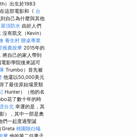
rth）出生於1983
th在這部電影和《
台
意識到自己為什麼與其他
屋頂防水
由於人們
北
沒有凱文（Kevin）
燴
養生村
辦桌專業
里推薦按摩
2015年的
，將自己的家人帶到
美國電影學院後來認可
隊
Trumbo）首先被
證
他還以50,000美元
得了最佳原始場景類
記
Hunter）（他的名
umbo花了數十年的時
證台北
幸運的是，其
電影），其中一部是奧
和她們一起度過聖誕
reta
桃園除白蟻
按摩
他的第二任妻子