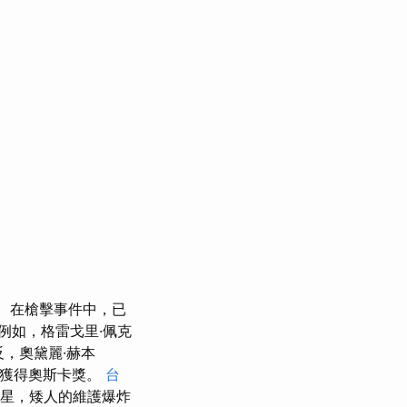
在槍擊事件中，已
例如，格雷戈里·佩克
反，奧黛麗·赫本
此獲得奧斯卡獎。
台
明星，矮人的維護爆炸