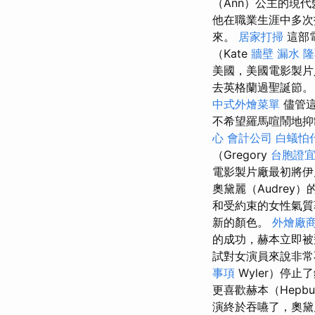
（Ann）公主的現代
他在職業生涯中多次扮
來。
居家打掃
這部
（Kate
牆壁 漏水
隆
美國，美國電影製片人
去英格蘭過聖誕節。
中式外燴菜單
儘管這
不希望羅馬喧鬧地
心
會計公司
白蟻怕
（Gregory
台胞證
電影製片廠最初將伊麗莎
奧黛麗（Audrey
和受約束的女性氣
新的顏色。
外燴廠
的成功，赫本立即
試對女演員來說非常不
事項
Wyler）停止
更喜歡赫本（Hepb
演終於吞嚥了，奧黛麗