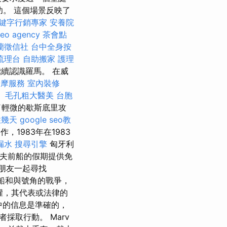
成功。 這個場景反映了
鍵字行銷專家
安養院
seo agency
茶會點
蘭徵信社
台中全身按
流理台
自助搬家
護理
續認識羅馬。 在威
按摩服務
室內裝修
。
毛孔粗大醫美
台胞
了輕微的歇斯底里攻
住幾天
google seo教
，1983年在1983
漏水
搜尋引擎
匈牙利
e為丈夫前船的假期提供免
朋友一起尋找
船和與號角的戰爭，
權，其代表或法律的
中的信息是準確的，
取行動。 Marv