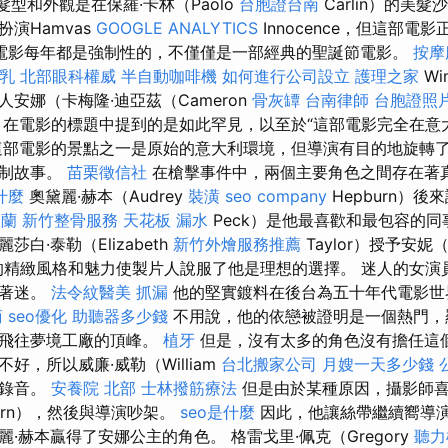
髮型和外觀是在保羅·卡林（Paolo
台胞證台南
Carlin）的美
演Hamvas
GOOGLE ANALYTICS
Innocence，但這部電
電影每年都是強制性的，不僅僅是一部經典的聖誕節電影。
按摩
乳
北部眼科權威
半自動咖啡機
如何進行公司設立
護理之家
Wi
安娜（卡梅隆·迪亞茲（Cameron
骨灰罈
台南律師
台胞證照
 在電影的標題中提到的是如此罕見，以至於“這部電影完全在意
部電影的景點之一是原始的意大利環境，但導演有目的地旋轉
抑制故事。
苗栗徵信社
在槍擊事件中，兩個主要角色之間存在著
什麼
奧黛麗·赫本（Audrey
裝潢
seo company
Hepburn）後
宜蘭
新竹整骨服務
天花板 漏水
Peck）是他最喜歡和最包容的
白·泰勒（Elizabeth
新竹外燴服務推薦
Taylor）授予安妮
）的精緻風格和魅力使製片人說服了他是理想的選擇。 迷人的女演
質著迷。
法令紋醫美
抓漏
他的堅實鍍料在後台為五十年代電影世
商
seo優化
助聽器多少錢
不用說，他的依戀被證明是一個熱門，
被飛往夢境工廠的頂峰。
植牙
但是，沒有太多的角色沒有擔任這
好，所以威廉·威勒（William
台北搬家公司
月嫂一天多少錢
了錄音。
安養院 北部
士林撥筋療法
但是由於某種原因，攝影師喜
urn），然後與導演吵架。
seo是什麼
因此，他讓絲帶繼續嚮導
·赫本贏得了安娜公主的角色。 格雷戈里·佩克（Gregory
聽力