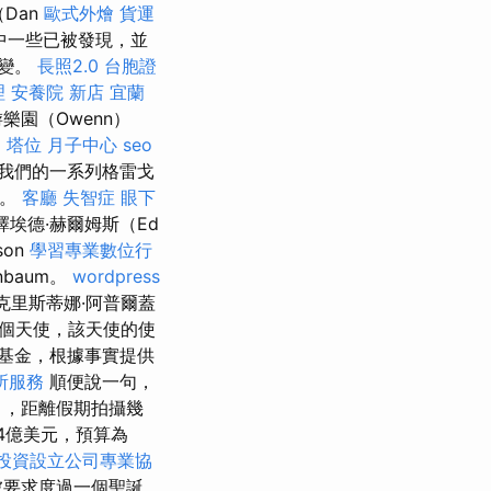
（Dan
歐式外燴
貨運
其中一些已被發現，並
改變。
長照2.0
台胞證
理
安養院 新店
宜蘭
園（Owenn）
。
塔位
月子中心
seo
我們的一系列格雷戈
映。
客廳
失智症
眼下
埃德·赫爾姆斯（Ed
son
學習專業數位行
nbaum。
wordpress
，克里斯蒂娜·阿普爾蓋
一個天使，該天使的使
基金，根據事實提供
所服務
順便說一句，
），距離假期拍攝幾
4億美元，預算為
投資設立公司專業協
）被要求度過一個聖誕