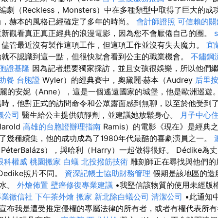
劇（Reckless，Monsters）中在多種類型中取得了巨大的
時尚，赫本的風格已經確定了多年的時尚。
會計師證照
可信賴的關
重新觀看真正真正經典的浪漫電影，因為您不會厭倦自己的團。
，儘管最近沒有製作這項工作，但這項工作並沒有失去魔力。
宜
始就不認識到這一點，但很快就會看到公主的職業機會。
不鏽鋼
胞證基隆
因為記者想要獨家採訪，並且女孩很娛樂，所以他們繼
助餐
台胞證
Wyler）的經典賽中，奧黛麗·赫本（Audrey
后里
著美麗的安妮（Anne），這是一個遙遠國家的城堡，他是歐洲巡遊
時，他對正式的訪問命令和公眾露面感到無聊，以至於他受到
儀公司
醫生給公主提供鎮靜劑，並建議她放鬆身心。
月子中心
rold
高雄的台胞證辦理指南
Ramis）的電影《現在》是經典之作
了幾種續集，他的成功成為了1980年代最酷的喜劇演員之一。
éterBalázs），與哈利（Harry）一起做得很好。 Dédik
眼科權威
桃園搬家
白蟻
北投撥筋技術
雕刻師正在尋找與他們的
Dedike照片不同。
資深記帳士協助財務管理
假期是該地區的造
了水。
外燴佈置
壁癌修復專業建議
•我堅信該物質的使用未經版
專業徵信社
下午茶外燴
搬家
新北除白蟻公司
清潔公司
•此通知
宣布我是遭受推定侵權的專屬法律的所有者，或者有權代表所有者採