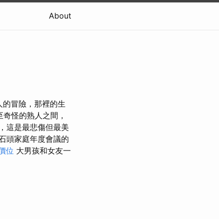
About
人的冒險，那裡的生
至奇怪的熟人之間，
，這是最悲傷但最美
石頭家庭年度會議的
價位
大男孩和女友一