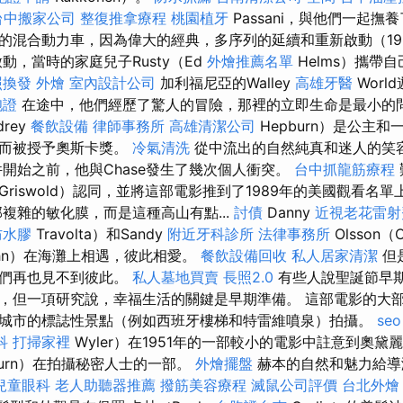
台中搬家公司
整復推拿療程
桃園植牙
Passani，與他們一起撫養
的混合動力車，因為偉大的經典，多序列的延續和重新啟動（19
啟動，當時的家庭兒子Rusty（Ed
外燴推薦名單
Helms）攜帶
照換發
外燴
室內設計公司
加利福尼亞的Walley
高雄牙醫
Worl
胞證
在途中，他們經歷了驚人的冒險，那裡的立即生命是最小的
rey
餐飲設備
律師事務所
高雄清潔公司
Hepburn）是公主
容而被授予奧斯卡獎。
冷氣清洗
從中流出的自然純真和迷人的笑
件開始之前，他與Chase發生了幾次個人衝突。
台中抓龍筋療程
riswold）認同，並將這部電影推到了1989年的美國觀看名
複雜的敏化膜，而是這種高山有點...
討債
Danny
近視老花雷射
防水膠
Travolta）和Sandy
附近牙科診所
法律事務所
Olsson（O
John）在海灘上相遇，彼此相愛。
餐飲設備回收
私人居家清潔
但
他們再也見不到彼此。
私人墓地買賣
長照2.0
有些人說聖誕節早
，但一項研究說，幸福生活的關鍵是早期準備。 這部電影的大
城市的標誌性景點（例如西班牙樓梯和特雷維噴泉）拍攝。
se
科
打掃家裡
Wyler）在1951年的一部較小的電影中註意到奧黛麗·
burn）在拍攝秘密人士的一部。
外燴擺盤
赫本的自然和魅力給導
兒童眼科
老人助聽器推薦
撥筋美容療程
滅鼠公司評價
台北外燴