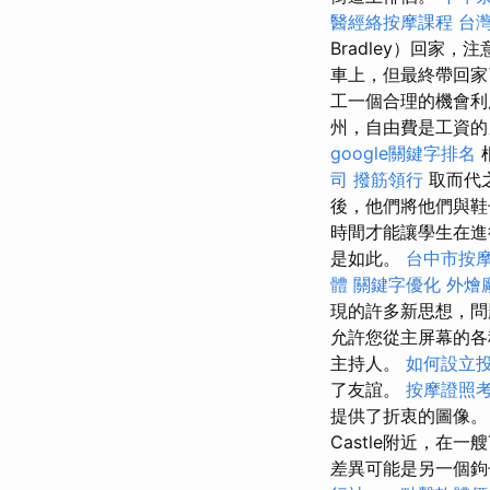
醫經絡按摩課程
台
Bradley）回家
車上，但最終帶回家
工一個合理的機會
州，自由費是工資的
google關鍵字排名
司
撥筋領行
取而代
後，他們將他們與鞋
時間才能讓學生在進
是如此。
台中市按
體
關鍵字優化
外燴
現的許多新思想，
允許您從主屏幕的各
主持人。
如何設立
了友誼。
按摩證照
提供了折衷的圖像
Castle附近，在一艘
差異可能是另一個鉤