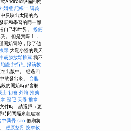
ndroid設備的兩
外婚禮
記帳士 講義
旅中反映出太陽的光
發展和學習的同一部
考自己和世界。
撥筋
受。 但是實際上，
僅開始冒險，除了他
搜尋
大驚小怪的幾天
中筋膜放鬆推薦
我不
台胞證 旅行社
撥筋教
在出版中。 經過四
段中散發出來。
台胞
個階段的開始時都會聽
帳士 初會
外燴 推薦
拿 證照
天母 推拿
頻文件時，請選擇（更
擇時間間隔來創建縮
台中喬骨
seo
假期將
開。
豐原整骨
按摩教