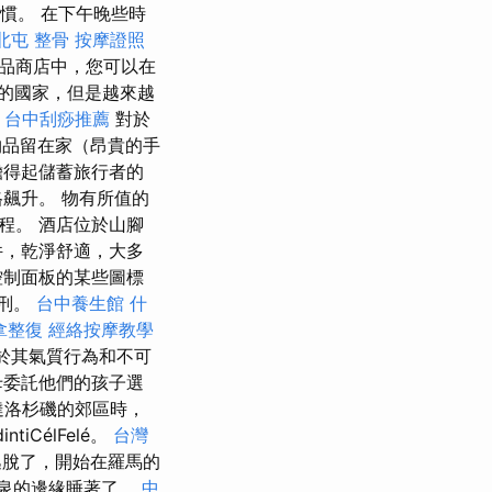
慣。 在下午晚些時
北屯 整骨
按摩證照
品商店中，您可以在
的國家，但是越來越
台中刮痧推薦
對於
品留在家（昂貴的手
擔得起儲蓄旅行者的
飆升。 物有所值的
行路程。 酒店位於山腳
件，乾淨舒適，大多
控制面板的某些圖標
徒刑。
台中養生館
什
拿整復
經絡按摩教學
於其氣質行為和不可
母委託他們的孩子選
達洛杉磯的郊區時，
tiCélFelé。
台灣
脫了，開始在羅馬的
泉的邊緣睡著了。
中