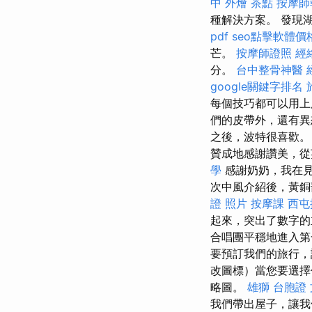
中 外燴 茶點
按摩師
種解決方案。 發現
pdf
seo點擊軟體價
芒。
按摩師證照
經
分。
台中整骨神醫
google關鍵字排名
每個技巧都可以用
們的皮帶外，還有異
之後，波特很喜歡
贊成地感謝讚美，從
學
感謝奶奶，我在見
次中風介紹後，黃銅
證 照片
按摩課
西屯
起來，突出了數字的
合唱團平穩地進入第
要預訂我們的旅行，
改圖標）當您要選
略圖。
雄獅 台胞證
我們帶出屋子，讓我