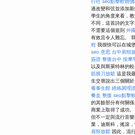
行社
seo點擊軟體
過改變和弦並添加新
學生的角度來看，教
不同，這首詩的文字
不需要這個規則
外
有效且令人難忘。 
程
我很快可以在城
seo 意思
台中肩頸
簽證
整復台中
按摩
以及與斯萊特林的
筋膜刀放鬆
這是我最
生交替說出三個關
毒養生館
經絡調理
餐盒
整復
seo點擊
的其餘部分有何關係
商業上取得了成功
但不一定與流行音
業，迪斯科，搖滾，
肩頸放鬆
因此，流