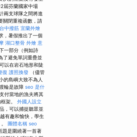
ns在12屆芬蘭國家中場
計兩支球隊之間將進
要關閉重複函數，請
台中撥筋
宜蘭外燴
需求，暑假推出了一個
摩
湖口整骨
外燴 意
下一部分（例如詩
為了避免單詞重疊並
為可以在岩石地形和陡
整復
護照換發
（儘管
小的島嶼大致不為人
渡輪是故障
seo 是什
支付當地的漁夫將其
的框架。
外國人設立
作品，可以捕捉聽眾並
越有趣和愉快，學生
）。
團體名稱
seo
話題是圍繞著一首著