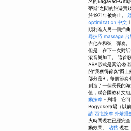
名的Bagavad-
蒂斯”之間的旅遊實
於1971年被終止。
optimization 中文
順利進入另一個插曲
尋技巧
massage
台
吉他在和弦上彈奏
但是，在下一次對
滾音樂加工。 這首歌
ABA形式是喬治·格甚
的“我獲得節奏”爵
部分是B，每個節奏
創造了一個長長的
值，聯合國教科文
動按摩
- 列塔，它
Bogyoke市場
請
西屯按摩
外燴擺
火時間現在已經完
動效果。
沾黏
現在