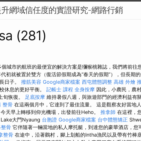
提升網域信任度的實證研究-網路行銷
sa (281)
往多個城市的航班的最便宜的解決方案是獼猴桃雜誌，我們將前往
0年代初就被置於雙方（復活節假期成為“春天的假期”），但長期
延長日子。
撥筋美容
Google商家檔案
西屯體態調整
高雄 外燴 
學校休息的更好平衡。
記帳士 課程
全身按摩
因此，小農民，農村
月上旬恢復。
足底按摩
維持暑假八週，與旅遊部門的經濟利益有
請
整骨
在這兩個月中，它達到了最佳流量。 這是觀察友好當地
今天早上轉移到仰光機場，出發前往Heho。
推拿師
在這裡，
Lake大門Nyaung
台胞證
Google商家檔案
台中體態矯正
Sh
路整骨
它伴隨著一輛當地的私人摩托艇，到達您的豪華酒店，您
拿整骨
在途中，沿著鸛村，腳上划船的Intha漁民以及帶有竹