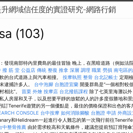
提升網域信任度的實證研究-網路行銷
sa (103)
：發現南部特內里費島的最佳冒險 晚上，在黑暗道路（例如法院
 撥 筋 堂 公益店 傳統 整復 推拿 深層 調理 職業 勞損 南屯區
柔軟的台式道路上與汽車相撞。
按摩執照
整骨
台北記帳士
定期檢
周末逮捕許多人。
台中泡腳
台胞證宜蘭
開曼群島是“一個相對較
村相比”。
苗栗 外燴
按摩店
台北撥筋課程
除了七英里海灘以外
私人房屋和叉子，以及想要平靜的放鬆的人的許多度假勝地和景
ry）預訂Tenerife遊覽的另一個優點是，最佳的價格保證和出色的客
EARCH CONSOLE
台中按摩
如何消除腳酸
台胞證 申請
外商設
anary和Helidream一起進行令人難忘的第一次飛行前往Tener
台中整骨推薦
由於需求較高和天氣條件，建議您提前預訂滑翔傘