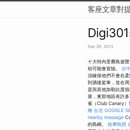
客座文章對
Digi301
Sep 29, 2013
十大特內里費島遊覽
劫可能會冒險。
台中
須確保他們不會在
到酒後駕車，並在
是與其他加勒比度假
屋，東部地區有許多
雀（Club Cana
燴 台北
GOOGLE S
nearby massage
C
的島嶼。
按摩執照