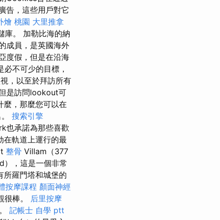
廣告，這些用戶對它
外燴 桃園
大里推拿
存儲庫。 加勒比海的納
端的成員，是英國海外
亞度假，但是在沿海
ce湖是必不可少的目標，
視，以至於拜訪所有
訪問lookout可
什麼，那麼您可以在
名。
搜索引擎
ark也承諾為那些喜歡
是鮑勃在軌道上運行的最
at
整骨
Villam（377
ád），這是一個非常
有所羅門塔和城堡的
體按摩課程
顏面神經
觀很棒。
后里按摩
適。
記帳士 自學 ptt