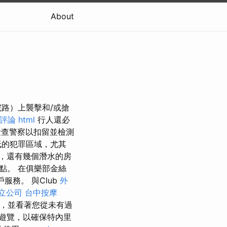
About
路）上襲擊和/或搶
的評論
html
行人還必
查警察以扣留並檢測
低的犯罪區域，尤其
，還有幾個潛水的房
點。 在俱樂部金絲
戶服務。 與Club
外
立公司
台中按摩
ife，並看著您從未有過
遊覽，以確保特內里