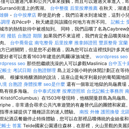
僅可以通過汽車和公共汽車來接觸，而且可以通過火車進入，
urranó街道上的舊湖。
台中整復
后里按摩推薦
在秋天，湖邊
 雄獅
-
台中按摩店
即使是約會，我們沿著水到達城堡，這對小
絡調理
在Pécs中，秋天總是與該國任何地方有所不同。
記帳士 
城市的熱情款待中被感知到。 同時，我們品嚐了名為Caybre
課程
撥筋
台胞證 期限
如果我們不來這裡，我們肯定會品嚐美味
燉肉。
台中喬骨盆
南屯整骨
后里按摩
推拿師證照
豐原整骨
宜蘭
方已經關閉，但是您不必難過，因為您可以在這裡找到許多其
愛好者可以查看1603年建造的馬爾i家族城堡。
wordpress seo
rdpress seo
那些想繼續洗澡的人可以參觀Maslinica
台中五十
記帳士 考試日期
台胞證辦理
島上近2個小時的休閒計劃正在等
嶼。 根據埃格釀酒師的說法，這座山是匈牙利最好的葡萄園地
入境 台胞證
身體按摩
seo是什麼
還有一個靠近地獄的烏龜農場
群島有很多海龜。
台中泰式按摩
按摩證照班
台北記帳士事務所
南
ristófColumbus）在1503年發現時，他稱開曼群島為烏龜
eriphe，非常適合尋求公共汽車遊覽的有趣替代品的團體和家庭
出的指導水罐提供了幾種語言的迷人體驗。
南投 外燴
護照換發
北
8世紀酒店餐廳停止特殊體驗，您可以在那裡品嚐傳統的金絲雀
記帳士 答案
Teide國家公園通往森林，在那裡，火山景觀的美