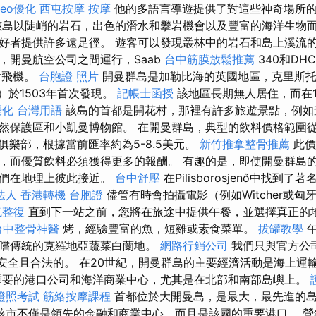
seo優化
西屯按摩
按摩
他的多語言導遊提供了對這些神奇場所
該島以陡峭的岩石，出色的潛水和攀岩機會以及豐富的海洋生物而
好者提供許多遠足徑。 遊客可以發現叢林中的岩石和島上溪流的
，開曼航空公司之間運行，Saab
台中筋膜放鬆推薦
340和DH
ter飛機。
台胞證 照片
開曼群島是加勒比海的英國​​地區，克里斯托
bus）於1503年首次發現。
記帳士函授
該地區長期無人居住，而在1
優化 台灣用語
該島的首都是開花村，那裡有許多旅遊景點，例如
然保護區和小凱曼博物館。 在開曼群島，典型的飲料價格範圍從
和俱樂部，根據當前匯率約為5-8.5美元。
新竹推拿整骨推薦
此價
，而優質飲料必須獲得更多的報酬。 有趣的是，即使開曼群島
它們在地理上彼此接近。
台中舒壓
在Pilisborosjenő中找到了
法人
香港轉機 台胞證
儘管有時會拍攝電影（例如Witcher或
式整復
直到下一站之前，您將在旅途中提供午餐，並選擇真正的
台中整骨神醫
烤，經驗豐富的魚，短雞或素食菜單。
拔罐教學
午
嚐傳統的克羅地亞蔬菜白蘭地。
網路行銷公司
我們只與官方公
遊覽是安全且合法的。 在20世紀，開曼群島的主要經濟活動是海上
重要的港口公司和海洋商業中心，尤其是在北部和南部島嶼上。
證照考試
筋絡按摩課程
首都位於大開曼島，是最大，最先進的
該市不僅是領先的金融和商業中心，而且是該國的重要港口。 營銷C