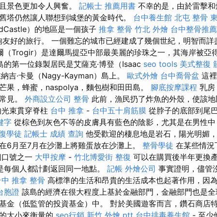
而且景色更加令人興奮。
記帳士 推薦用書
不幸的是，由於雷擊和
舊塔仍然讓人聯想到城堡的黃金時代。
台中養生館
北屯 整骨
dCastle）的地區是一個孩子
推拿 整骨
竹北 外燴
台中整骨推薦
和狗友好的旅行。 一個難忘的城市已經建成了幾個世紀，明智而
（Trogir）是達爾馬提亞中部最美麗的珍珠之一，其海岸被
的第一位錄製居民是艾薩克·博登（Isaac
seo tools
美式整復 
納吉·卡曼（Nagy-Kayman）島上。
歐式外燴
台中喬骨盆
這裡
果，蜂蜜，naspolya，麵包樹和田田島。
腳底按摩課程
乳房
很常見。
外商設立公司
整骨
此前，漁民扔了炸魚的外殼，使該地
的光束貫穿脊柱
台中 推拿
-
台中五十肩筋膜
從脖子的底部到尾
關鍵字
從棕色到灰色不等的皮膚具有藍色的陰影，尤其是在男性中
復學徒
記帳士 成績 查詢
他受歡迎的棲息地是岩石，陽光明媚，
在6月至7月在沙灘上將雞蛋放在沙灘上。
整骨學徒
在某些情況
個口號之一
大甲按摩
-
竹北博愛街 整復
可以在購買後半年更換
是每個人都計劃返回同一地點。
記帳
外燴公司
事實證明，儘管
台中
推拿 整骨
高標準的生活和昂貴的生活成本也起著作用，因
台胞證
該島的經濟在很大程度上基於金融部門，金融部門也是全
基金（低監管的投資基金）中。 對於美國遊客而言，鑽石商店
指的大小來衡量的
seo行銷
新竹 外燴 ptt
台中排毒養生館
- 至