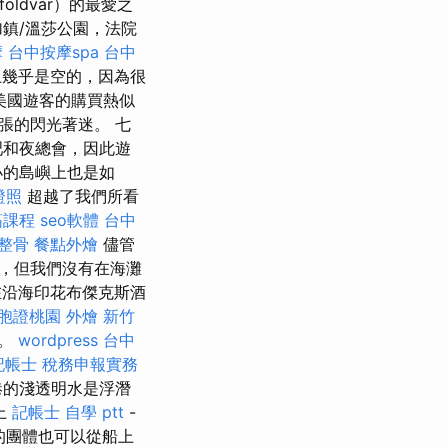
ldvár）的最愛之
鎮/溫莎公園，法院
摩
台中按摩spa
台中
幾乎是空的，因為很
美國遊客的購買熱似
張的閃光著迷。 七
吧和夜總會，因此遊
小的島嶼上也是如
證照
超越了我們所看
筋課程
seo軟體
台中
 整骨
餐點外燴
儘管
，但我們沒有在海灘
沿海印花布傑克斯酒
胞證桃園
外燴 新竹
錄。
wordpress
台中
記帳士 稅務申報實務
港的淺透明水是浮潛
上
記帳士 自學 ptt
-
到達的團體也可以從船上