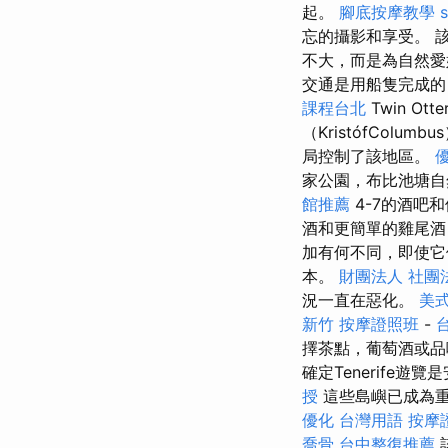
起。
腳底按摩教學
忘的攝影和享受。 
不大，而是為自然愛
交通是用船隻完成的
課程台北
Twin Ot
（KristófColum
局控制了該地區。
家公園，布比池塘自
館推薦
4-7的酒吧
酒和更簡單的雞尾酒
加有何不同，即使
本。
財團法人 社團
況一直在惡化。
美
新竹
按摩證照班
-
擇茶點，葡萄酒或品
確定Tenerife
授
這些島嶼已成為
優化 台灣用語
按摩
喬骨
台中整復推薦