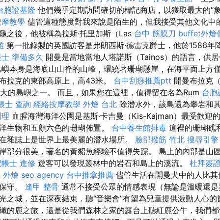
台胞證基隆
他們幾乎定期訪問確切的標記商店，以獲取最大的“象
按摩教學
儘管這種態度對我來說是陌生的，但我接受其他文化中的
龜之後，他被稱為拉斯·托里加斯（Las
台中 筋膜刀
buffet外
雄
第一批錄製的英國訪客是弗朗西斯·德雷克爵士，他於1586年
帳士 準備多久
開曼是當地當地人塔諾斯（Tainos）的語言，供
嶼本身是海底山山脊的山峰，環繞著珊瑚懸崖，在海平面上方
布拉克的東部高原上，高43米。
台中刮痧推薦ptt
開曼布拉克（C
島最大的島嶼之一。 而且，如果您在這裡，值得留在名為Rum
台胞
帳士 查詢
經絡按摩教學
外燴 台北
除潛水外，該島還為攀岩和
調理
血腥海灣海洋公園是基斯·卡吉曼（Kis-Kajman）最受歡
洋生物和五顏六色的珊瑚佈置。
台中養生館排毒
這裡的珊瑚礁
在雜誌上是世界上最美麗的潛水場所。
臉部撥筋 竹北
搜尋引擎
岸部分很美，著名的黃貂魚經驗不值得失踪。 島上的內部是山
記帳士 進修
遊客可以發現叢林中的岩石和島上的溪流。
杜拜簽
et 外燴
seo agency
台中推拿推薦
儘管生活在開曼犬中的人比其
對保守。
逢甲 整骨
通常不接受公眾的情感表現（無論是溫暖還是
光之城，並在深夜結束，聽“音樂會”有望為兒童提供激動人心
織的鹿之旅，還是從我們森林之家的露台上聽紅鹿公牛，我們都