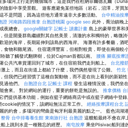
多瑙河上行走的幾個城市，這是我們在杜納菲爾德瓦爾（Dunafö
的陰影中享受景觀。 遊客應避免某些地區（岩石，沼澤，牙買加
這不是問題，因為這些地方通常遠非大多數活動。
台中精油按
胞證
河南路四段推拿
台胞證桃園
google seo
此外，喬治鎮晚上
吧或夜總會。
google關鍵字
記帳士 讀書計畫
島上的豪華世界和
，但是開曼群島繼續對其自然美景，清澈的水和獨特的，略微誇
歡迎的海岸，長期延伸到該島的西海岸。 海灘有許多餐廳，酒
，食物和雞尾酒。 住宿選擇豐富，但相對較貴，即使在兩個較
樹聆聽了觸發式翻牌樹，位於Cajman首都以南。
腰痛
腳底按摩
著公共汽車貨運回到了城市，在住宿前我們走到船上。
台北撥
灘上，而且在街道上都給了什麼，我們偶然發現了公雞。
竹北
，但我們已經習慣了這種自製動物，而不是在街上看到的新穎性
上見過他們。
台胞證台北
記帳士 課程
發生這種情況後，我們坐在
能會來。 對於網站的運行，重要的餅乾是無誤的。
推拿價格
台
它們提供基本功能，例如在籃子網絡商店中或在籃子網絡中登
cookie的情況下，該網站無法正常工作。
經絡按摩課程台北
麗的約會，多瑙河的彎曲是匈牙利最美麗的點之一。 藍色潟湖
。
整骨
台中排毒養生館
東南旅行社 台胞證
這艘船最終不會在岸
船上跳到水是一種難忘的經歷。
南屯按摩
乘坐Plisivac船