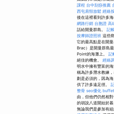
課程
台中刮痧推薦
西屯肩頸放鬆
經絡
後在這裡看到許多海
網路行銷
台胞證 高
話給開曼群島。
記
按摩師證照班
這些島
它的最高點是在開曼
Brac）是開曼群
Point的海灘上。
記
絕佳的機會。
經絡
明水中擁有豐富的海
稱為許多潛水教練，
劃是必須的，因為海
供了許多遠足徑。
整骨
seo優化
buff
由，但他們仍然相
的胡說八道開始於暮
無論我們是參加有組