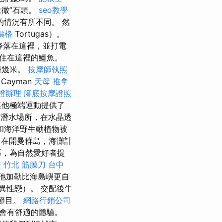
徵”石頭。
seo教學
情況有所不同。 然
燴價格
Tortugas）。
降落在這裡，並打電
居住在這裡的鱷魚。
僅幾米。
按摩師執照
ayman
天母 推拿
證辦理
腳底按摩證照
其他極端運動提供了
迎的潛水場所，在水晶透
和海洋野生動植物被
在開曼群島，海灘計
區，為自然愛好者提
證
竹北 筋膜刀
台中
他加勒比海島嶼更自
異性戀）。 交配後牛
的節目。
網路行銷公司
會有舒適的體驗。