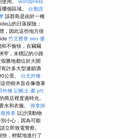
的使用。
wordpress
查看哪個區域。
台胞證
摩
該群島是由於一種
ide山的日落探險；
體，因此這些地方很
de
竹北整脊
seo 優
峭和不愉快，在竊竊
狹窄，未標記的小路
度假勝地都位於大開
那裡有許多大型連鎖酒
90公里。
台北外燴
這些樹木旨在像徵著
府外燴
記帳士 書 ptt
的商店裡度過時光。
，香水和衣服。
推拿師
整復推拿
以沙漠動物
特別小心，因為可能
，請立即致電警察。
很快，輕鬆地進行了