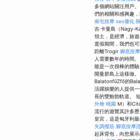
多個網站關注用戶
們的相關和感興趣，
南屯按摩
seo優化
吉·卡曼島（Nagy-K
領土，是經濟，旅
度假期間，我們也可
距離Trogir
腳底按摩
人需要數年的時間
能是一次很棒的體
開曼群島上這樣做。
BalatonfűZfő的Bal
活躍娛樂的人提供
長的雙鮑勃軌道。 短暫
外燴 桃園
M）和Cit
流行的遊覽其許多
皇宮，這是匈牙利最
失調撥筋
腳底按摩
起床背包，向您展示