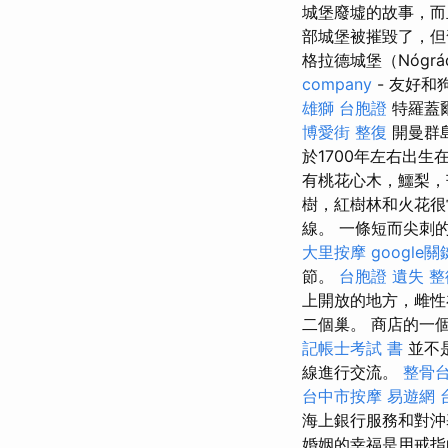
城堡廢墟的故事，
部城堡被摧毀了，但
格拉德城堡（Nógrá
company
- 友好
雄獅 台胞證
特羅蓋爾
博愛街 整復
開曼群島
於1700年左右出生在
有桃花心木，鱷梨，芒
樹，紅樹林和火花
線。 一條短而尖刺
大里按摩
google
節。
台胞證 遺失
整
上開放的地方，雌性
二個巢。 商店的一
記帳士考試 書
並不
線進行交流。
整骨
台中市按摩
易遊網 
海上銀行服務和對沖
婚姻的幸福是用戒