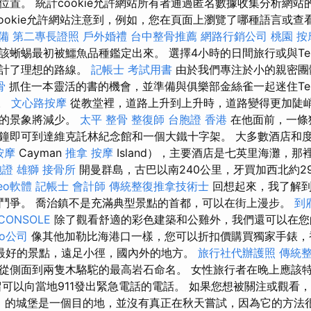
位置。 統計cookie允許網站所有者通過匿名數據收集分析網站
ookie允許網站注意到，例如，您在頁面上瀏覽了哪種語言或
備
第二專長證照
戶外婚禮
台中整骨推薦
網路行銷公司
桃園 按
該蜥蜴最初被鱷魚品種鑑定出來。 選擇4小時的日間旅行或與Te
設計了理想的路線。
記帳士 考試用書
由於我們專注於小的親密團
骨
抓住一本靈活的書的機會，並準備與俱樂部金絲雀一起迷住Tei
c。
文心路按摩
從教堂裡，道路上升到上升時，道路變得更加陡
場的景象將減少。
太平 整骨
整復師
台胞證 香港
在他面前，一條
鐘即可到達維克託林紀念館和一個大鐵十字架。 大多數酒店和
按摩
Cayman
推拿
按摩
Island），主要酒店是七英里海灘，
證 雄獅
接骨所
開曼群島，古巴以南240公里，牙買加西北約2
eo軟體
記帳士 會計師
傳統整復推拿技術士
回想起來，我了解到
鬥爭。 喬治鎮不是充滿典型景點的首都，可以在街上漫步。
到
CONSOLE
除了觀看舒適的彩色建築和公雞外，我們還可以在您
eo公司
像其他加勒比海港口一樣，您可以折扣價購買獨家手錶
最好的景點，遠足小徑，國內外的地方。
旅行社代辦護照
傳統
從側面到兩隻木駱駝的最高岩石命名。 女性旅行者在晚上應該
留可以向當地911發出緊急電話的電話。 如果您想被關注或觀看
ád）的城堡是一個目的地，並沒有真正在秋天嘗試，因為它的方法