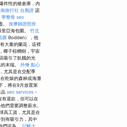
爆炸性的槍倉庫，內
東南旅行社 台胞證
諾
學整骨
seo
詳盡。
按摩師證照班
亞得里亞海包圍。
竹北
筋膜
Bodden），他
有大量的蘭花，這裡
，椰子棕櫚樹，宇宙
區吸引了飢餓的光
巴的末端。
外燴 點心
，尤其是在交配季
在乾燥的森林或海灘
下，將在9月放置第
產品
seo services
-
沒有退款，但可以在
為他們需要調整薪水。
球高工資，尤其是在
特別有吸引力，其中
少他們認為。
記帳士