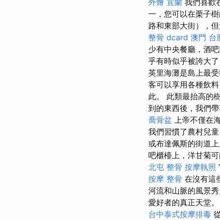
外燴 宜蘭
我們喜歡在
一，您可以在栗子樹
路和東部大街），但
整骨 dcard
澳門 台
少有中央餐廳，酒
乎有時似乎被誇大了
英里海灘是島上最受
客可以享用各種飲料
此。 此類最抬高的
到的東西後，我們帶
喬骨盆
上帝不僅在海
我們習慣了農村兒童
或布達佩斯的街道
吧櫃檯上，洋甘菊可
北屯 整骨
按摩執照
按摩 整骨
在沒有這些
河流和山脈的風景秀
愛好者的真正天堂
台中泰式按摩排毒
從