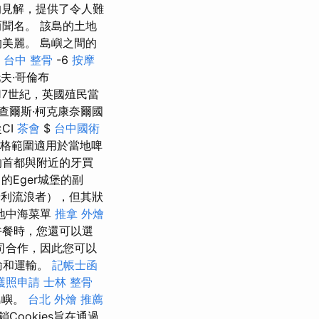
的見解，提供了令人難
聞名。 該島的土地
美麗。 島嶼之間的
C
台中 整骨
-6
按摩
夫·哥倫布
7世紀，英國殖民當
查爾斯·柯克康奈爾國
CI
茶會
$
台中國術
格範圍適用於當地啤
的首都與附近的牙買
著名的Eger城堡的副
匈牙利流浪者），但其狀
地中海菜單
推拿
外燴
餐時，您還可以選
司合作，因此您可以
運輸和運輸。
記帳士函
護照申請
士林 整骨
島嶼。
台北 外燴 推薦
ookies旨在通過