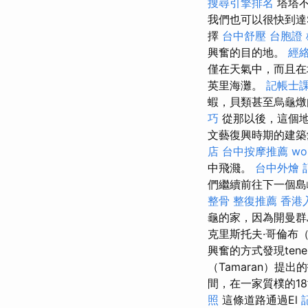
搜尋引擎排名
塔塔不
我們也可以很快到達S
擇
台中舒壓
台胞證
興奮的目的地。
經
僅在天氣中，而且在
英里海灘。
記帳士
蝦，貝類甚至烏龜
巧
從那以後，這個地
文藝復興時期的建築
店
台中按摩推薦
wo
中飛濺。
台中外燴
們繼續前往下一個島
整骨
整復推薦
香港
龜的家，因為開曼
克里斯托夫·哥倫布（K
興奮的方式發現ten
（Tamaran）提
間，在一家質樸的1
照
這條道路通過El