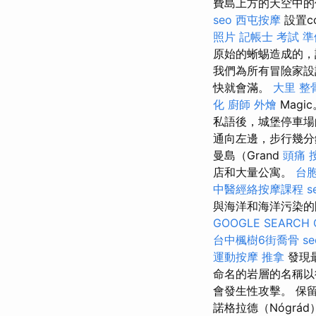
費島上方的天空中的
seo
西屯按摩
設置c
照片
記帳士 考試 準
原始的蜥蜴造成的，
我們為所有冒險家
快就會滿。
大里 整
化
廚師 外燴
Magi
私語後，城堡停車
通向左邊，步行幾分
曼島（Grand
頭痛 
店和大量公寓。
台胞
中醫經絡按摩課程
s
與海洋和海洋污染的
GOOGLE SEARCH 
台中楓樹6街喬骨
s
運動按摩
推拿
發現
命名的岩層的名稱以
會發生性攻擊。 保
諾格拉德（Nógr