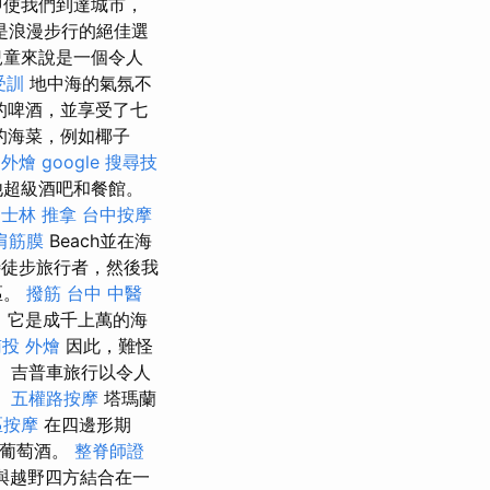
即使我們到達城市，
是浪漫步行的絕佳選
兒童來說是一個令人
受訓
地中海的氣氛不
w的啤酒，並享受了七
的海菜，例如椰子
 外燴
google 搜尋技
他超級酒吧和餐館。
士林 推拿
台中按摩
肩筋膜
Beach並在海
待徒步旅行者，然後我
區。
撥筋
台中 中醫
，它是成千上萬的海
投 外燴
因此，難怪
島。 吉普車旅行以令人
。
五權路按摩
塔瑪蘭
區按摩
在四邊形期
和葡萄酒。
整脊師證
麗與越野四方結合在一