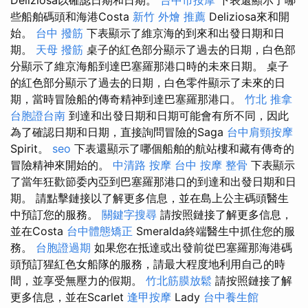
Deliziosa以確認日期和日期。
台中市按摩
下表還顯示了哪
些船舶碼頭和海港Costa
新竹 外燴 推薦
Deliziosa來和開
始。
台中 撥筋
下表顯示了維京海的到來和出發日期和日
期。
天母 撥筋
桌子的紅色部分顯示了過去的日期，白色部
分顯示了維京海船到達巴塞羅那港口時的未來日期。 桌子
的紅色部分顯示了過去的日期，白色零件顯示了未來的日
期，當時冒險船的傳奇精神到達巴塞羅那港口。
竹北 推拿
台胞證台南
到達和出發日期和日期可能會有所不同，因此
為了確認日期和日期，直接詢問冒險的Saga
台中肩頸按摩
Spirit。
seo
下表還顯示了哪個船舶的航站樓和藏有傳奇的
冒險精神來開始的。
中清路 按摩
台中 按摩 整骨
下表顯示
了當年狂歡節委內亞到巴塞羅那港口的到達和出發日期和日
期。 請點擊鏈接以了解更多信息，並在島上公主碼頭醫生
中預訂您的服務。
關鍵字搜尋
請按照鏈接了解更多信息，
並在Costa
台中體態矯正
Smeralda終端醫生中抓住您的服
務。
台胞證過期
如果您在抵達或出發前從巴塞羅那海港碼
頭預訂猩紅色女船隊的服務，請最大程度地利用自己的時
間，並享受無壓力的假期。
竹北筋膜放鬆
請按照鏈接了解
更多信息，並在Scarlet
逢甲按摩
Lady
台中養生館