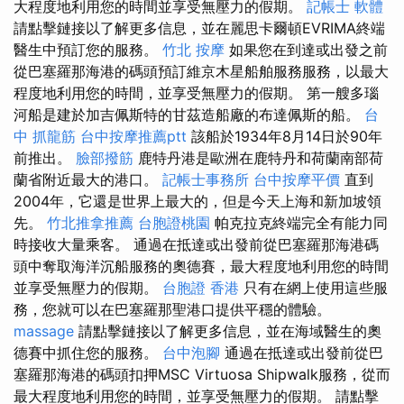
大程度地利用您的時間並享受無壓力的假期。
記帳士 軟體
請點擊鏈接以了解更多信息，並在麗思卡爾頓EVRIMA終端
醫生中預訂您的服務。
竹北 按摩
如果您在到達或出發之前
從巴塞羅那海港的碼頭預訂維京木星船舶服務服務，以最大
程度地利用您的時間，並享受無壓力的假期。 第一艘多瑙
河船是建於加吉佩斯特的甘茲造船廠的布達佩斯的船。
台
中 抓龍筋
台中按摩推薦ptt
該船於1934年8月14日於90年
前推出。
臉部撥筋
鹿特丹港是歐洲在鹿特丹和荷蘭南部荷
蘭省附近最大的港口。
記帳士事務所
台中按摩平價
直到
2004年，它還是世界上最大的，但是今天上海和新加坡領
先。
竹北推拿推薦
台胞證桃園
帕克拉克終端完全有能力同
時接收大量乘客。 通過在抵達或出發前從巴塞羅那海港碼
頭中奪取海洋沉船服務的奧德賽，最大程度地利用您的時間
並享受無壓力的假期。
台胞證 香港
只有在網上使用這些服
務，您就可以在巴塞羅那聖港口提供平穩的體驗。
massage
請點擊鏈接以了解更多信息，並在海域醫生的奧
德賽中抓住您的服務。
台中泡腳
通過在抵達或出發前從巴
塞羅那海港的碼頭扣押MSC Virtuosa Shipwalk服務，從而
最大程度地利用您的時間，並享受無壓力的假期。 請點擊