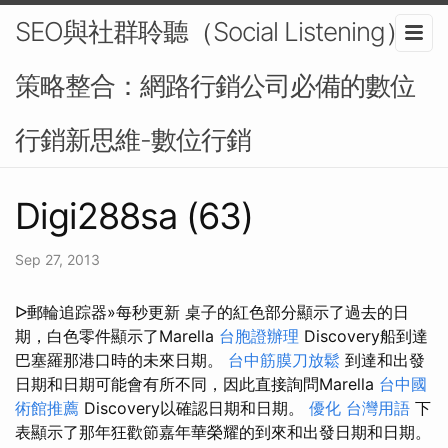
SEO與社群聆聽（Social Listening）
策略整合：網路行銷公司必備的數位
行銷新思維-數位行銷
Digi288sa (63)
Sep 27, 2013
ᐅ郵輪追踪器»每秒更新 桌子的紅色部分顯示了過去的日
期，白色零件顯示了Marella
台胞證辦理
Discovery船到達
巴塞羅那港口時的未來日期。
台中筋膜刀放鬆
到達和出發
日期和日期可能會有所不同，因此直接詢問Marella
台中國
術館推薦
Discovery以確認日期和日期。
優化 台灣用語
下
表顯示了那年狂歡節嘉年華榮耀的到來和出發日期和日期。