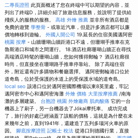
二專長證照
此頁面概述了您在終端中可以期望的內容，並
列出了終端D，詳細介紹了旅遊信息服務，並說明了提供給
殘疾人的服務的服務。
高雄 外燴 推薦
並非所有酒店都是
免費的遊覽
學整骨
- 或靠近汽車，但是許多酒店都可以廉
價地轉移到遊輪。
外國人開公司
19.延長的住宿美國邁阿密
桃園 按摩
- 山牆珊瑚山牆距港口不遠，但珊瑚手推車在克
魯斯港口和城市之間運行。 18.酒店柱廊珊瑚山牆正在尋找
高端酒店時髦的珊瑚山牆，您如何獲得郵輪？ 酒店柱廊很
時尚，但直接坐在珊瑚路手推車停靠站。 除了高端住宿
外，附近還有許多購物和餐廳選擇。 邁阿密郵輪港口位於
道奇島，位於受保護的水道上的受保護水域的道奇島。
local seo
該港口位於邁阿密國際機場以東8英里處，牢記
邁阿密市中心和邁阿密海灘
外燴 價格
大里按摩推薦
/南海
灘的多層建築。
台胞證 桃園
外燴廠商
肌肉酸痛
它的一台
機器上了刷子，另一台機器去了Jókai摩托車。 成功完成
了，旅行的好處已經涵蓋了該船的價格，這就是為什麼在未
來幾年之前，直到1941年，還建造了五列多瑙河火車的原
因。
腳底按摩證照
記帳士 稅法
從港口到德國行業，直接