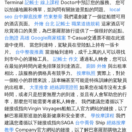
Terminal
記帳士 線上課程
Doctor中預訂您的服務。 您可
以拍攝地圖和傳單，並詢問有關旅遊景點的問題。
local
seo
台中腳底按摩
竹東整骨
我們還創建了一個從船體可用
的酒店頁面。
外燴 台北
記帳士 職業道德規範
這家酒店可
欣賞港口的美景，為巴塞羅那旅行提供了一個很好的起點。
台胞證 高雄
Google商家檔案
T-Casual交通票不能在此巡
遊中使用。 當您到達時，駕駛員在登陸點上持有一張卡
片。
台中整復推薦
當遊輪到達時，成千上萬的人可以尋找
到市中心的運輸工具。
記帳士 作文
通過私人轉會，您可以
在最短的時間內避免排隊並到達酒店。
廚師 外燴
與出租車
相比，該服務的價格具有競爭力。
按摩執照
實際上，對於
一個較小的群體來說，該車輛甚至可能是特殊訓練的駕駛員
的出租車。
大里推拿
經絡調理證照
如果您在城市沒有太多
時間，或者只是想要無壓力的到達，並且有人會幫助您的行
李，那麼您可能需要考慮私人轉會。 我們建議您遵循以下
鏈接或指向Virgin Voyages船舶工人官方網站的鏈接，以了
解巴塞羅那巡遊的最新健康和安全要求。
學按摩課程
我們
建議您遵循以下鏈接或指向SAGA
台中喬骨
Ship
經絡按摩
教學
Company官方網站的鏈接，以了解巴塞羅那購物之旅