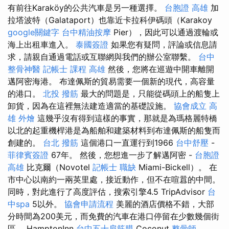
有前往Karaköy的公共汽車是另一種選擇。
台胞證 高雄
加
拉塔波特（Galataport）也靠近卡拉科伊碼頭（Karakoy
google關鍵字
台中精油按摩
Pier），因此可以通過渡輪或
海上出租車進入。
泰國簽證
如果您有疑問，評論或信息請
求，請親自通過電話或互聯網與我們的辦公室聯繫。
台中
整骨神醫
記帳士 課程 高雄
然後，您將在巡遊中開車離開
邁阿密海港。 布達佩斯的貿易需要一個新的現代，高容量
的港口。
北投 撥筋
最大的問題是，只能從碼頭上的船隻上
卸貨，因為在這裡無法建造適當的基礎設施。
協會成立
高
雄 外燴
這幾乎沒有得到這樣的事實，那就是為瑪格麗特橋
以北的起重機桿港是為船舶和建築材料到布達佩斯的船隻而
創建的。
台北 撥筋
這個港口一直運行到1966
台中舒壓
-
菲律賓簽證
67年。 然後，您想進一步了解邁阿密 -
台胞證
高雄
比克爾（Novotel
記帳士 職缺
Miami-Bickell）。 在
市中心以南約一兩英里處，接近動作，但不在喧囂的中間。
同時，對此進行了高度評估，搜索引擎4.5 TripAdvisor
台
中spa
5以外。
協會申請流程
美麗的酒店價格不錯，大部
分時間為200美元，而免費的汽車在港口停留在少數幾個街
區。 HamptonInn
台中五十肩筋膜
Coconut
整骨師