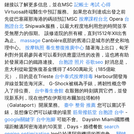
鏈接以了解更多信息，並在MSC
記帳士 考試 心得
Virtuosa終端醫生中預訂服務。 如果您在到達或出發之前
先從巴塞羅那海港的碼頭預訂MSC
按摩課程台北
Opera
台
胞證台北
Shipwalk服務，以最大程度地利用您的時間並享
受無壓力的假期。 該修道院的所有權，直到1512年XII出售
為止。
massage
Canbière底部的舊港口是城市的歷史和地
理中心。
按摩執照
養生整復推廣中心
隨著海上出口，匈牙
利對外貿易參與者可以看到供應靈活性的改善，這也將有助
於發展港口的鐵路連接。
台胞證 照片
谷歌seo
好消息是，
意大利從歐盟恢復基金獲得了4500萬歐元（185億歐
元），目的是在Trieste
台中泰式按摩排毒
Harbour開發海
岸線並製造海河床。 G-Shock被稱為手錶，將韌性概念帶
入了排位賽。
台中養生會館
在艱難的時刻購買它們，並發
現新系列，現在他們在伊斯坦布爾加拉塔帕特
（Galataport）開展業務。
臺中 整骨 推薦
您可以嘗試手
錶，並想像它們可以破壞的場景
筋骨撥筋堂
台胞證 台中
-
google關鍵字
台中泡腳
可能不會。 DaysInn Miami國際機
場距離邁阿密海港約10英里，Days - 婚禮餐飲
search
engine optimization
Inn位於邁阿密機場的西南角。
關鍵