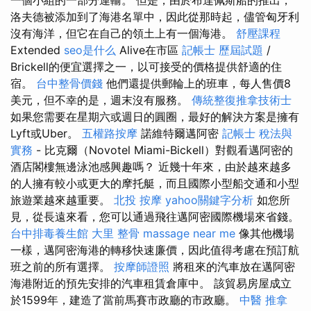
一個小組的一部分運輸。 但是，由於布達佩斯船的推出，
洛夫德被添加到了海港名單中，因此從那時起，儘管匈牙利
沒有海洋，但它在自己的領土上有一個海港。
舒壓課程
Extended
seo是什么
Alive在市區
記帳士 歷屆試題
/
Brickell的便宜選擇之一，以可接受的價格提供舒適的住
宿。
台中整骨價錢
他們還提供郵輪上的班車，每人售價8
美元，但不幸的是，週末沒有服務。
傳統整復推拿技術士
如果您需要在星期六或週日的圓圈，最好的解決方案是擁有
Lyft或Uber。
五權路按摩
諾維特爾邁阿密
記帳士 稅法與
實務
- 比克爾（Novotel Miami-Bickell）對觀看邁阿密的
酒店閣樓無邊泳池感興趣嗎？ 近幾十年來，由於越來越多
的人擁有較小或更大的摩托艇，而且國際小型船交通和小型
旅遊業越來越重要。
北投 按摩
yahoo關鍵字分析
如您所
見，從長遠來看，您可以通過飛往邁阿密國際機場來省錢。
台中排毒養生館
大里 整骨
massage near me
像其他機場
一樣，邁阿密海港的轉移快速廉價，因此值得考慮在預訂航
班之前的所有選擇。
按摩師證照
將租來的汽車放在邁阿密
海港附近的預先安排的汽車租賃倉庫中。 該貿易房屋成立
於1599年，建造了當前馬賽市政廳的市政廳。
中醫 推拿