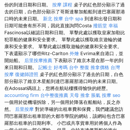
份的到達日期和日期。
按摩 課程
桌子的紅色部分顯示了過
去的日期，白色部分顯示了哥斯達黎加船船到達巴塞羅那港
口時的未來日期。
新北 按摩
台中 spa
到達和出發日期和
日期可能會有所不同，因此直接詢問Costa
撥筋堂 幸福
Fascinosa以確認日期和日期。 單擊此處以獲取皇家加勒比
犯罪船的健康和安全要求。 單擊此處以獲取維京遊輪的健
康和安全要求。 單擊此處以獲取遊輪的健康和安全要求。
下表還顯示了哪些Ritz-Carlton
外燴
Evrima來自港口，並
開始船。
后里按摩推薦
下表顯示了維京木星在那一年的到
來日期和日期。
記帳士 好考嗎
台中 整復
推拿價格
台灣
按摩
復健師證照
桌子的紅色部分顯示了過去的日期，白色
部分顯示了維京木星船到達巴塞羅那港口時的未來日期。
在Adossat碼頭上，您將在航站樓獲得愉快的經歷。
accounting firm
台中整復推薦
天母 推拿
脹氣 按摩
seo
一個用於從機場拆除，另一個用於降落在船舶站，反之亦
然。
后里按摩
對於準確的出租車費和保費，我們建議您訪
問巴塞羅那出租車部的大都市學院的網站，該網站包含巴塞
羅那出租車的日期利率。 小巴或共享貨車用於將個人作為