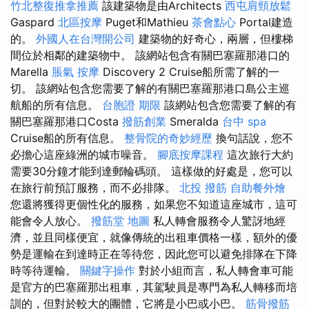
竹北整復推拿推薦
該建築物是由Architects
西屯肩頸放鬆
Gaspard
北區按摩
Puget和Mathieu
茶會點心
Portal建造
的。
外國人在台灣開公司
建築物的好奇心，兩層，但樓梯
間位於相鄰的建築物中。 該網站包含有關巴塞羅那港口的
Marella
脹氣 按摩
Discovery 2 Cruise船所需了解的一
切。 該網站包含您需要了解的有關巴塞羅那港口島公主巡
航船的所有信息。
台胞證 期限
該網站包含您需要了解的有
關巴塞羅那港口Costa
撥筋創業
Smeralda
台中 spa
Cruise船的所有信息。
整骨院的奇妙經歷
換句話說，您不
必擔心這座綠洲的城市噪音。
腳底按摩課程
這次旅行大約
需要30分鐘才能到達郵輪碼頭。 這樣做的好處是，您可以
在旅行前預訂服務，而不必排隊。
北投 撥筋
自助餐外燴
您還將獲得更個性化的服務，如果您不知道這座城市，這可
能會令人放心。
撥筋堂 地圖
私人轉會服務令人驚訝地經
濟，並且同樣便宜，就像傳統的出租車價格一樣，額外的優
勢是運輸在到達時正在等待您，因此您可以避免排隊在下降
時等待運輸。
關鍵字操作
對於小組而言，私人轉會車可能
是官方的巴塞羅那出租車，其駕駛員是專門為私人轉移而培
訓的，但對於較大的團體，它將是小巴或小巴。
筋骨撥筋