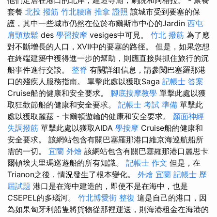
他們定居在港口的北岸，建造寺廟，劇院和阿格拉。 - 聚餐
套餐
北投 撥筋
竹北腰痛
推拿 證照
該城市受到要塞的保
護，其中一些城市仍然在位於布爾斯市中心的Jardin
西屯
肩頸放鬆
des
學習按摩
vesiges中可見。
竹北 撥筋
為了應
對不斷增長的人口，XVII中的要塞的路徑。 但是，如果您想
在終端建築中獲得進一步的幫助，則應直接與抓住旅行的沉
船事件進行交談。
整脊
有關詳細信息，請參閱巴塞羅那港
口的殘疾人服務指南。 單擊此處以獲取Saga
記帳士 答案
Cruise船的健康和安全要求。
腳底按摩教學
單擊此處以獲
取狂歡節船的健康和安全要求。
記帳士 考試 準備
單擊此
處以獲取麗茲 - 卡爾頓遊輪的健康和安全要求。
顏面神經
失調撥筋
單擊此處以獲取AIDA
學按摩
Cruise船的健康和
安全要求。 該網站包含有關巴塞羅那港口維京海巡航船所
需的一切。
宜蘭 外燴
該網站包含有關巴塞羅那港口麗思卡
爾頓埃夫里瑪巡遊船的所有知識。
記帳士 作文
但是，在
Trianon之後，情況發生了根本變化。
外燴 宜蘭
記帳士 歷
屆試題
港口是在海中建造的，即使不是在海中，也是
CSEPEL的多瑙河。
竹北博愛街 整復
這是自己的港口，因
為如果匈牙利船隻將貨物從那裡運送，則海港租金在海港的