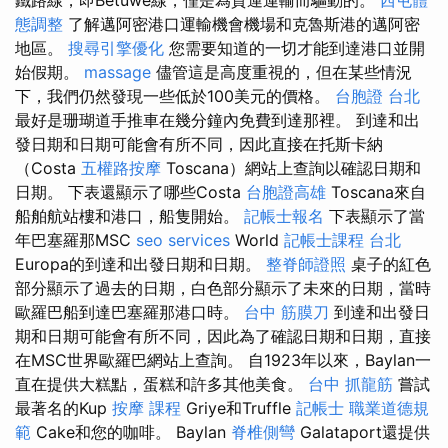
鐵路線，即Betuwe線，僅是為貨運運輸而驅動的。
西屯體
態調整
了解邁阿密港口運輸機會機場和克魯斯港的邁阿密
地區。
搜尋引擎優化
您需要知道的一切才能到達港口並開
始假期。
massage
儘管這是高度重視的，但在某些情況
下，我們仍然發現一些低於100美元的價格。
台胞證 台北
最好是珊瑚道手推車在幾分鐘內免費到達那裡。 到達和出
發日期和日期可能會有所不同，因此直接在托斯卡納
（Costa
五權路按摩
Toscana）網站上查詢以確認日期和
日期。 下表還顯示了哪些Costa
台胞證高雄
Toscana來自
船舶航站樓和港口，船隻開始。
記帳士報名
下表顯示了當
年巴塞羅那MSC
seo services
World
記帳士課程 台北
Europa的到達和出發日期和日期。
整脊師證照
桌子的紅色
部分顯示了過去的日期，白色部分顯示了未來的日期，當時
歐羅巴船到達巴塞羅那港口時。
台中 筋膜刀
到達和出發日
期和日期可能會有所不同，因此為了確認日期和日期，直接
在MSC世界歐羅巴網站上查詢。 自1923年以來，Baylan一
直在提供大糕點，蛋糕和許多其他美食。
台中 抓龍筋
嘗試
最著名的Kup
按摩 課程
Griye和Truffle
記帳士 職業道德規
範
Cake和您的咖啡。 Baylan
脊椎側彎
Galataport還提供