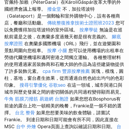
官佩特·加賴（PéterGarai）在KároliGáspár改革大學的外
國經濟會議上報導。
撥金堂
不，加拉塔波特
（Galataport）是一個郵輪和室外購物中心，設有各種商
店，餐廳和活動廳。
傳統整復推拿技術士證照班2023
您可
以免費獲得加拉塔波特的室外區域。
按摩學徒
無論是在巡
航前還是之後，在奧蘭多度過幾天都是很有意義的。
腳底
按摩證照
在奧蘭多國際機場（ORL）飛行，並在遊樂園和
景點周圍向您租車。
按摩 小腿
您可以使用機場的出租車在
勞德代爾堡機場和邁阿密港之間獨立運輸。 各種整理材料
的使用通過家居裝飾商和石雕大師的作品為這些建築物提供
了許多裝飾元素。
cpa firm
豐原按摩推薦
斑塊，模塊，圓
柱，基地，窗台產生效果，從而通過自然色給出均勻的色彩
印象。
搜尋引擎優化
谷歌seo
在這一領域，城市與港口與
城市與歷史發展之間的密切關係的共同過程變得顯而易見。
牛角 筋膜刀撥筋
易遊網 台胞證
如果您想在Bosphorus有
前途的露台上吃一頓精美的晚餐，Frankie是一個不錯的選
擇。
台北 整骨
如果您想要美味的飲食體驗，請嘗試
Frankie。 到達日期和日期可能會有所不同，因此直接在
MSC
台中 外燴
Opera頁面上查詢以確認日期和日期。
台