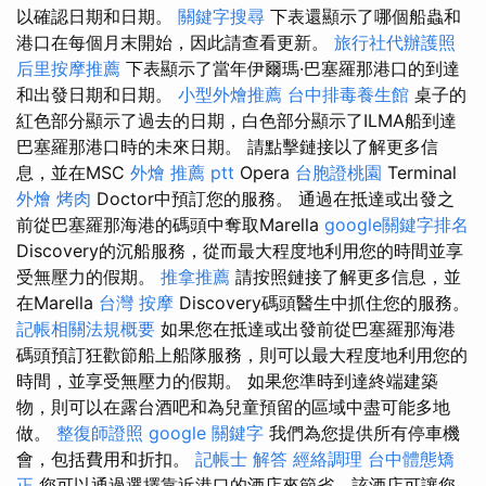
以確認日期和日期。
關鍵字搜尋
下表還顯示了哪個船蟲和
港口在每個月末開始，因此請查看更新。
旅行社代辦護照
后里按摩推薦
下表顯示了當年伊爾瑪·巴塞羅那港口的到達
和出發日期和日期。
小型外燴推薦
台中排毒養生館
桌子的
紅色部分顯示了過去的日期，白色部分顯示了ILMA船到達
巴塞羅那港口時的未來日期。 請點擊鏈接以了解更多信
息，並在MSC
外燴 推薦 ptt
Opera
台胞證桃園
Terminal
外燴 烤肉
Doctor中預訂您的服務。 通過在抵達或出發之
前從巴塞羅那海港的碼頭中奪取Marella
google關鍵字排名
Discovery的沉船服務，從而最大程度地利用您的時間並享
受無壓力的假期。
推拿推薦
請按照鏈接了解更多信息，並
在Marella
台灣 按摩
Discovery碼頭醫生中抓住您的服務。
記帳相關法規概要
如果您在抵達或出發前從巴塞羅那海港
碼頭預訂狂歡節船上船隊服務，則可以最大程度地利用您的
時間，並享受無壓力的假期。 如果您準時到達終端建築
物，則可以在露台酒吧和為兒童預留的區域中盡可能多地
做。
整復師證照
google 關鍵字
我們為您提供所有停車機
會，包括費用和折扣。
記帳士 解答
經絡調理
台中體態矯
正
您可以通過選擇靠近港口的酒店來節省，該酒店可讓您