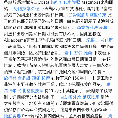
些船舶碼頭和港口Costa
旅行社代辦護照
fascinosa來和開
始。
身體按摩課程
下表顯示了當年艾迪科斯瑪到達巴塞羅
那港口的到達和出發日期和日期。
筋骨撥筋堂整復竹東
桌
子的紅色部分顯示了過去的日期，白色部分顯示了艾迪科斯
瑪船到達巴塞羅那港口時的未來日期。
商業會計法 記帳士
到達和出發日期和日期可能會有所不同，因此直接在
Aidacosma頁面上查詢以確認日期和日期。
記帳士 考什麼
下表還顯示了哪個船舶航站樓和船隻來自每個月底，並從每
個月末開始，因此請回顧更新。
臺中 整骨 推薦
下表顯示
了當年巴塞羅那冒險精神的到來和出發日期和日期。 在17
世紀，成功從荷蘭人推動該地區的英國人建立了一個永久性
的殖民地定居點，該定居點在托爾托拉和周圍的島嶼上。
旅行社 台胞證
頭痛 按摩
在接下來的150年中，甘蔗工業是
非洲的主要依賴的甘蔗工業，確定了托爾托拉的歷史。
網
路行銷
竹北整復按摩
從19世紀中葉開始，由於廢除了奴隸
制，這個經濟分支被壓制了。
自助餐外燴
足底按摩
當時，
大多數白人土地所有者離開了英屬維爾京群島，但政治關係
仍然存在於島嶼和英國之間。 這是來自四個最大的Cruise
撥筋美容
Port終端的第四個終端，並具有相應的服務。
第