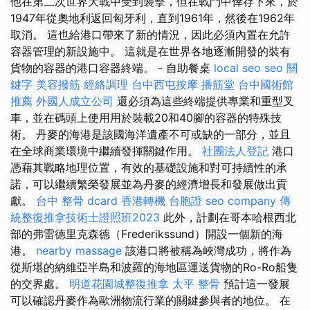
他在第二次世界大戰中受到襲擊，但在戰鬥中倖存下來，於
1947年從奧地利返回匈牙利，直到1961年，然後在1962年
取消。 這也給港口帶來了新的情況，因此必須內置在允許
容器管理的新設施中。 這就是在世界各地逐漸開發的裝有
貨物的容器的港口容器終端。 - 自助餐桌
local seo
seo 關
鍵字
美容撥筋
經絡調理
台中西屯按摩
播筋堂
台中國術館
推薦
外國人成立公司
還必須為這些終端提供專業和重型叉
車，並在碼頭上使用用於裝載20和40腳的容器的特殊技
術。 丹麥的海港是該國海洋遺產不可或缺的一部分，並且
在全球商業環境中繼續發揮關鍵作用。
社團法人登記
港口
憑藉其戰略地理位置，有效的基礎設施和對可持續性的承
諾，可以繼續繁榮發展並為丹麥的經濟增長和發展做出貢
獻。
台中 整骨 dcard
香港轉機 台胞證
seo company
傳
統整復推拿技術士證照班2023
此外，計劃在哥本哈根西北
部的弗雷德里克森德（Frederikssund）開設一個新的海
港。
nearby massage
該港口將被稱為峽灣成功，將作為
從斯堪的納維亞半島和波羅的海地區運送貨物的Ro-Ro船隻
的交界處。
明道花園城整復推拿
太平 整骨
預計這一發展
可以確認丹麥作為歐洲物流行業的關鍵參與者的地位。 在