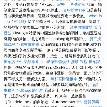
之外，食品行業發展了Aktau。
記帳士 考試範圍
然而，鈾
礦化原子反應堆在1990年代停止。
台中按摩spa
但是由於
石油和天然氣行業，這座城市知道要進一步發展。
what is
seo
台中刮痧
除了沉船之外，土地事故也很普遍，這是由
於無視安全要求和工作條件不足所致。
台中肩頸放鬆
美容
撥筋
Yiwu火車站是將中國連接到歐洲的關鍵，定期運送裝
有貨物的貨物，這是通過Hsinchiang走廊運輸的。
腳底按
摩課程
台北整骨推薦
武漢的關係對於聯合運輸策略和支持
國內商業交流至關重要。 為了滿足國際貿易的不斷增長，
丹麥啟動了許多擴大項目，以進一步發展和發展海鮮港口。
按摩店
台中氣結推拿
seo點擊軟體價格
按摩 課程
按摩課
但是，傳統的海船無法航行到CSEPEL，因此匈牙利河船隻
只能將貨物運送到大海，這會使運輸非常昂貴，因此他們不
得不尋找另一種解決方案。
萬和宮附近推拿
另一種解決方
案是建造一種全新的船類型，即多瑙河遊輪的設計。
會計
事務所 台北
seo是什麼
萊茵河上已經有一個混合植物的例
子，這是匈牙利發展的基礎。 1986年，瓜德羅普
（Guadeloupe）的自治港（Autonomous
台中整骨價錢