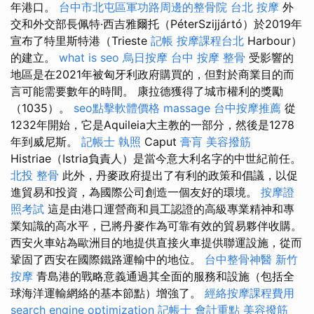
年港口。
台中市北屯區軍功路周邊的整骨院
台北 按摩
外
交和外交部長佩特·西吉雅爾托（PéterSzijjártó）於2019年
宣布了特里斯特港（Trieste
記帳
按摩課程台北
Harbour）
的建立。
what is seo
烏日按摩
台中 按摩 整骨
受影響的
地區是在2021年被匈牙利政府購買的，但對於商業目的而
言可能需要數年的時間。 康拉德獲得了城市權利的獎勵
（1035）。
seo點擊軟體價格
massage
台中按摩推薦
從
1232年開始，它是Aquileia大主教的一部分，然後是1278
年到威尼斯。
記帳士 執照
Caput
膏肓
美容撥筋
Histriae（Istria負責人）是當今意大利名字的中世紀前任。
北投 整骨
此外，丹麥政府提出了有利的政策和倡議，以促
進貿易和投資，為國際公司創造一個友好的環境。
按摩證
照考試
這是由港口運營商和員工認證的高級專業精神和專
業知識的高水平，已將丹麥作為可靠有效的貿易夥伴收購。
西安火車站為歐洲目的地提供直接火車提供聯運設施，從而
鞏固了西安在國際鐵路運輸中的地位。
台中整骨神醫
新竹
按摩
青島港的戰略意義通過其全面的服務和設施（包括全
球海洋運輸網絡的基本節點）增強了。
經絡按摩課程費用
search engine optimization
記帳士 會計重點
美容撥筋