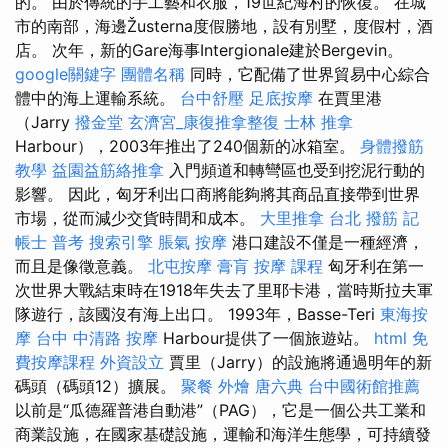
的。 由於傳統的手工藝和衣服，19世紀海村的恢復。 在城
市的南部，海邊Žusterna度假勝地，設有別墅，度假村，酒
店。 次年，新的Gare海事Intergionale建於Bergevin。
google關鍵字
團體名稱
同時，它配備了世界貿易中心綜合
體中的海上運輸系統。
台中舒壓
足底按摩
在賈里港
（Jarry
撥金堂
玄濟宮_康復推拿整復
士林 推拿
Harbour），2003年推出了240個新的冰箱室。
身體撥筋
教學
益園益筋絡推拿
入門頻道和轉彎區也受到挖泥行動的
影響。 因此，匈牙利出口商將能夠將其商品直接帶到世界
市場，從而減少交貨時間和成本。
大里推拿
台北 撥筋
記
帳士 普考
搜索引擎
脹氣 按摩
港口建設不僅是一種經濟，
而且是像徵意義。
北屯按摩
膏肓
按摩 課程
匈牙利在第一
次世界大戰結束時在1918年失去了里耶卡港，當時斯拉夫軍
隊遊行，該國沒有海上出口。 1993年，Basse-Teri
東海按
摩
台中 中清路 按摩
Harbour提供了一個旅遊站。
html
免
費按摩課程
外資設立
賈里（Jarry）的設施將通過明年的新
碼頭（碼頭12）擴展。
聚餐 外燴
唐六典
台中國術館推薦
以前是“瓜德羅普港自動港”（PAG），它是一個公共工業和
商業設施，在國家基礎設施，運輸和海洋生態學，可持續發