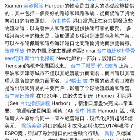
Xiamen
美容撥筋
Harbour的物流是由強大的基礎設施提供
的，其中包括一個良好的路線和鐵路系統，從而促進了貨物
向港口的有效運動。
南屯整骨
港口當局正在努力開發這些
物流渠道，以為發件人和運營商提供快速可靠的服務。 多
瑙河海火車的概念是，該船通過多瑙河到達黑色和地中海，
可以在布達佩斯和這些海洋港口之間運輸貨物而無需轉移。
按摩學徒
作為中國北部主要經濟區Binhai
台中楓樹6街喬骨
seo行銷
新竹竹北撥筋
New地區的一部分，該港口位於
Tiencsin的經濟發展區以東。
台中手撥燙
竹北腰痛
上海，
寧波和天津等城市不僅以其經濟能力而聞名，而且還以其管
理大量負擔的能力而聞名。
記帳士 書
中國的這些港口城市
是進出該國貿易的主要門戶，影響了全球物流戰略和運營。
台中頭部按摩
在1920年，由於失去菲姆（Fiume）和海港
（Sea
台北撥筋課程
Harbor），新港口應盡快完成非常重
要。 前運輸部長阿里·漢德（Ali
台中 推拿
Hamud）說，俄
羅斯人在原始合同中一直在經營港口，現代化投資超過5億
美元。
撥筋美容
港口的藝術和文化參與也在2017年獲得了
ESPO獎，強調了歐洲港口的社會融合行動。
喬骨
瓜德羅