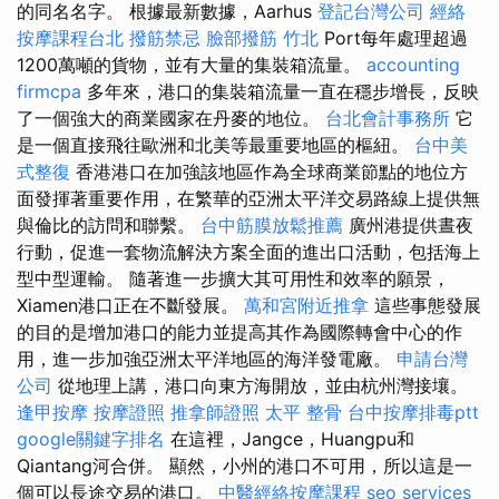
的同名名字。 根據最新數據，Aarhus
登記台灣公司
經絡
按摩課程台北
撥筋禁忌
臉部撥筋 竹北
Port每年處理超過
1200萬噸的貨物，並有大量的集裝箱流量。
accounting
firmcpa
多年來，港口的集裝箱流量一直在穩步增長，反映
了一個強大的商業國家在丹麥的地位。
台北會計事務所
它
是一個直接飛往歐洲和北美等最重要地區的樞紐。
台中美
式整復
香港港口在加強該地區作為全球商業節點的地位方
面發揮著重要作用，在繁華的亞洲太平洋交易路線上提供無
與倫比的訪問和聯繫。
台中筋膜放鬆推薦
廣州港提供晝夜
行動，促進一套物流解決方案全面的進出口活動，包括海上
型中型運輸。 隨著進一步擴大其可用性和效率的願景，
Xiamen港口正在不斷發展。
萬和宮附近推拿
這些事態發展
的目的是增加港口的能力並提高其作為國際轉會中心的作
用，進一步加強亞洲太平洋地區的海洋發電廠。
申請台灣
公司
從地理上講，港口向東方海開放，並由杭州灣接壤。
逢甲按摩
按摩證照
推拿師證照
太平 整骨
台中按摩排毒ptt
google關鍵字排名
在這裡，Jangce，Huangpu和
Qiantang河合併。 顯然，小州的港口不可用，所以這是一
個可以長途交易的港口。
中醫經絡按摩課程
seo services