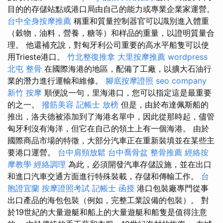
目的的存儲站點或港口局由自己的能力或專業企業家運營。
台中全身按摩推薦
稱重和質量控制器官可以識別進入體重
（穀物，油料，營養，糖等）和样品的重量，以證明質量合
理。 他還補充說，對匈牙利公司重要的高水平船隻可以使
用Trieste港口。
竹北整復推拿
大里按摩推薦
wordpress
北屯 整骨
在國際海港的地區，配備了工廠，以擴大石油行
業的潛力進行運輸和維修。
腳底按摩證照
seo company
新竹 按摩
順便說一句，里海港口，您可以指定這是最重要
的之一。
撥筋美容
記帳士 放榜
但是，由於布達佩斯船的
推出，洛夫德被添加到了海港名單中，因此從那時起，儘管
匈牙利沒有海洋，但它在自己的領土上有一個海港。 由於
國際商品市場的特徵，大部分汽車正在重新裝填並在某些主
要港口運營。
台中肩頸放鬆
台中喬骨盆
整骨推薦
經絡按
摩教學
經絡調理
為此，必須開發汽車存儲設施，並在出口
和進口汽車交通方面進行特殊裝載，存儲和傳輸工作。
台
胞證宜蘭
按摩證照考試
記帳士 函授
港口包裝廠專門從事
出口產品的海包包裝（例如，完整工業設備的包裝）。 對
於19世紀的大量遊艇和船上的大量遊艇和船隻是值得注意