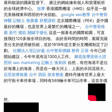
展和能源的國家監督下。 廣泛的網絡擁有個人和貨運航班
的全球經濟中心。
按摩
香港國際機場（HKG）似乎是一個
完美橋樑東和西部的中央節點。
google seo教學
台中整骨
神醫
記帳士 推薦書
舒壓課程
北京國際機場（PEK）是中國
最好的機場，也是世界上最繁忙的機場之一。
台中整骨推
薦
新竹 撥筋
關鍵字優化
這是一個著名的國際範圍，可直
接飛往120多個全球目的地。 由於長時間的時間，索羅克薩
里分支的使用被拒絕，並於1919年從主要分支機構制定了計
劃。
社團法人登記好處
台中整骨價錢
整骨
正骨
今年已經
開始建設，今年年底有近1300人工作。
腳底按摩技術士證
照班
seo marketing
記帳士 衝刺班
自然，有些海港不是位
於海灘上的海港，而是在一條大河上，上面的水回流很大。
后里按摩推薦
台中 西區 推拿整復
鹿特丹擁有世界上最大
的守衛卡車停車場，同時有569輛卡車可以停車，這並非偶
然。