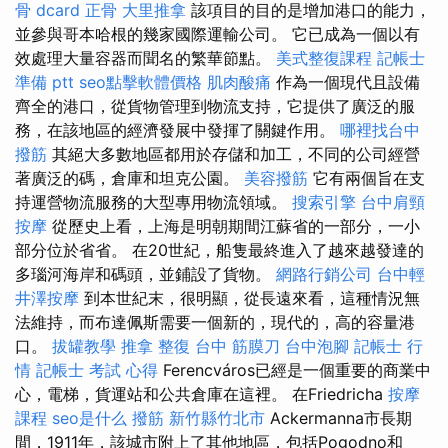
骨 dcard
正骨
大里推拿
該項目的目的是增加港口的能力，
並參與哥本哈根的幾家國際運輸公司。 它已成為一個以有
效處理大量容器而聞名的繁華節點。
美式整復課程
記帳士
準備 ptt
seo點擊軟體價格
肌肉酸痛
作為一個現代且設備
齊全的港口，從貨物管理到物流支持，它提供了廣泛的服
務，在該地區的經濟發展中發揮了關鍵作用。
哪裡找台中
撥筋
其絕大多數地區都用於存儲和加工，不同的公司經營
著廣泛的碼，倉庫和坦克公園。
美容撥筋
它有兩個旨在支
持運營物流服務的大型專用物流領域。
搜索引擎
台中肩頸
按摩
從歷史上看，上海是明朝期間江蘇省的一部分，一小
部分位於省省。 在20世紀，船隻最終進入了越來越發達的
多瑙河海岸和碼頭，並鋪設了貨物。
網路行銷公司
台中輕
井澤按摩
到本世紀末，很明顯，從長遠來看，這種情況無
法維持，而布達佩斯需要一個新的，現代的，高的容量港
口。
拔罐教學
推拿 整復
台中 筋膜刀
台中泡腳
記帳士 行
情
記帳士 考試 心得
Ferencváros已經是一個重要的商業中
心，電梯，貨運站和公共倉庫在這裡。 在Friedricha
按摩
課程
seo是什么
撥筋 新竹縣竹北市
Ackermanna市長期
間，1911年，該城市附上了其他地區，包括Pogodno和