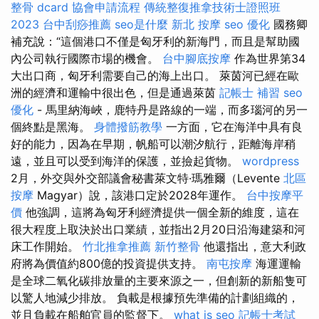
整骨 dcard
協會申請流程
傳統整復推拿技術士證照班
2023
台中刮痧推薦
seo是什麼
新北 按摩
seo 優化
國務卿
補充說：“這個港口不僅是匈牙利的新海門，而且是幫助國
內公司執行國際市場的機會。
台中腳底按摩
作為世界第34
大出口商，匈牙利需要自己的海上出口。 萊茵河已經在歐
洲的經濟和運輸中很出色，但是通過萊茵
記帳士 補習
seo
優化
- 馬里納海峽，鹿特丹是路線的一端，而多瑙河的另一
個終點是黑海。
身體撥筋教學
一方面，它在海洋中具有良
好的能力，因為在早期，帆船可以潮汐航行，距離海岸稍
遠，並且可以受到海洋的保護，並撿起貨物。
wordpress
2月，外交與外交部議會秘書萊文特·瑪雅爾（Levente
北區
按摩
Magyar）說，該港口定於2028年運作。
台中按摩平
價
他強調，這將為匈牙利經濟提供一個全新的維度，這在
很大程度上取決於出口業績，並指出2月20日沿海建築和河
床工作開始。
竹北推拿推薦
新竹整骨
他還指出，意大利政
府將為價值約800億的投資提供支持。
南屯按摩
海運運輸
是全球二氧化碳排放量的主要來源之一，但創新的新船隻可
以驚人地減少排放。 負載是根據預先準備的計劃組織的，
並且負載在船舶官員的監督下。
what is seo
記帳士考試