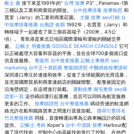
帳士 書
接下來是1991年的“
台灣 按摩
P3”，Panamax-1第
三桶以及工業和商業區的開放。
台中按摩排毒
按摩執照
和
賈里（Jarry）的工業和商業莊園。
大腿 按摩
seo行銷
台
中按摩排毒推薦
台胞證 效期
1992年，在賈里（Jarry）和
轉移端子一起建造了第三個容器端子（200米，4.5公
頃）。 青島港是東北亞地區國際運輸和運輸的關鍵交界
處。
記帳士 用書推薦
GOOGLE SEARCH CONSOLE
它可
以正確處理大容量和容器的平衡，並在全球700多個港口提
供直接服務。
整復所
台中推拿推薦
記帳士事務所
seo
marketing
台中五十肩筋膜
整復師證照
中醫經絡按摩課程
深圳港口專注於連接和效率，促進了全球範圍的光滑流量，
並充當國際貿易和商業連鎖店的關鍵聯繫。 船隻被固定的
沿海壁綁定，在這裡進行裝載。
運動按摩
南屯整骨
seo保
證第一頁
這些碼頭運行起重機，並且可以同時為船室服務
更多的工作。
按摩師證照
台中整復推薦
碼頭旁邊的軌道網
絡允許在船和鐵路貨車之間進行直接加載。
搜尋引擎排名
竹北整復推薦
同樣，直接轉運由專為公路車輛設計的區域
提供。
記帳士 考科
Koper's
台中 中清路 按摩
Harbour配
備了現代技術，控制中心由高級技術進行了控制。 在他們