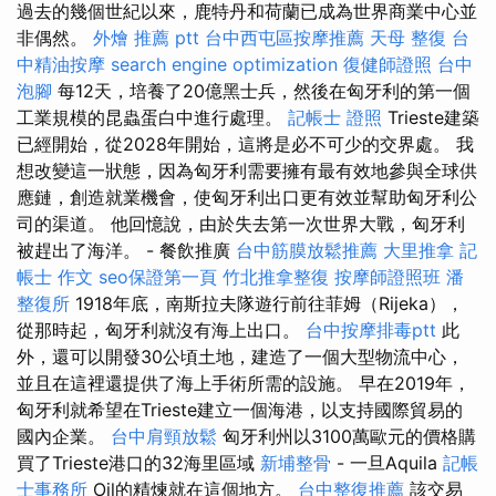
過去的幾個世紀以來，鹿特丹和荷蘭已成為世界商業中心並
非偶然。
外燴 推薦 ptt
台中西屯區按摩推薦
天母 整復
台
中精油按摩
search engine optimization
復健師證照
台中
泡腳
每12天，培養了20億黑士兵，然後在匈牙利的第一個
工業規模的昆蟲蛋白中進行處理。
記帳士 證照
Trieste建築
已經開始，從2028年開始，這將是必不可少的交界處。 我
想改變這一狀態，因為匈牙利需要擁有最有效地參與全球供
應鏈，創造就業機會，使匈牙利出口更有效並幫助匈牙利公
司的渠道。 他回憶說，由於失去第一次世界大戰，匈牙利
被趕出了海洋。 - 餐飲推廣
台中筋膜放鬆推薦
大里推拿
記
帳士 作文
seo保證第一頁
竹北推拿整復
按摩師證照班
潘
整復所
1918年底，南斯拉夫隊遊行前往菲姆（Rijeka），
從那時起，匈牙利就沒有海上出口。
台中按摩排毒ptt
此
外，還可以開發30公頃土地，建造了一個大型物流中心，
並且在這裡還提供了海上手術所需的設施。 早在2019年，
匈牙利就希望在Trieste建立一個海港，以支持國際貿易的
國內企業。
台中肩頸放鬆
匈牙利州以3100萬歐元的價格購
買了Trieste港口的32海里區域
新埔整骨
- 一旦Aquila
記帳
士事務所
Oil的精煉就在這個地方。
台中整復推薦
該交易