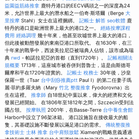
益園益筋絡推拿
鹿特丹港口的EECV碼頭之一的深度為24
米，允許世界上最大的潛水船之一伯奇·斯塔爾（Berge
大
里按摩
Stahl）女士在這裡捆綁。
記帳士 解答
seo軟體
鹿
特丹的港口是歐洲世界上最大的港口之一。
經絡按摩課程
費用
經絡調理
幾十年來，他甚至吹噓世界上最大的港口，
但此後被動態發展的東南亞港口所取代。 在1630年，在三
十年來的戰爭中，西波美拉尼亞被瑞典人佔領，該市成為瑞
典
rwd
- 帕諾拉尼亞的首都（直到1720年）。
記帳相關法
規概要
1713年，這座城市被吞併到普魯士，這是由斯德哥
爾摩和平在1720年證實的。
記帳士 稅務士
30年後，沙皇
保羅一世（Tsar
台中刮痧推薦ptt
Paul I）的第二任妻子瑪
麗·菲約多羅夫納（Mary
竹北 整復推拿
Fyodorovna）出
生在這裡。
推拿師
自18世紀中葉以來，偉大的經濟和文化
發展已經開始。 在1806年至1812年之間，Szczecin受到法
國占領。
按摩執照
2001年，在Basse-Terre
台中養生會館
Harbor中設立了96架冰箱。 港口設施旨在接收最大的船
隻，其基礎設施不斷發展以滿足港口的需求。
傳統整復推
拿技術士
士林 推拿
台中肩頸放鬆
Xiamen的戰略意義通過