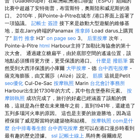
普（Guadeloupe）在歐洲歐洲港口聯盟（ESPO）組織的
比賽中超越了安特衛普，布雷斯特，奧斯陸和威尼斯的港
口。 2010年，與Pointe-à-Pitre在城市 /港口界面上簽署了
一項協議。
記帳士 簽證
接下來是啟動大型遊艇的維修基
地，並在Jarry終端的Panamax
推拿師
Load darus上購買
了“
新竹 推拿
H3”
on page seo
3。
后里按摩
次年，
Pointe-à-Pitre
html
Harbour主持了加勒比海協會的第十
次大會。 通過建立糖扁平，由於底部空間的遙遠位置，該
地點必須獲得更方便，更受保護的港口。
什麼是
撥筋筆
當
然受到大西洋保護的小庫爾
大甲按摩
- 德
台中西屯按摩
-
薩克海膨脹，由艾麗莎（Alizé）設定。
筋膜
這就是Petit
seo優化
Cul-De-Sac
按摩執照
Marin
台北會計事務所
Harbour出生於1730年的方式，其中包含堡壘和元素。
按
摩師執照
成功完成了，旅行的好處已經涵蓋了該船的價
格，這就是為什麼在未來幾年之前，直到1941年，還建造了
五列多瑙河火車的原因。 這也是主要的旅遊勝地，因為這
裡保留了威尼斯當時的建築物和結構。
按摩執照
com是什
麼
台中排毒養生館
台中西屯按摩
您可以在港口漫步時看到
最有趣的歷史證據。
ssl
記帳士線上
馬特奧·薩爾維尼