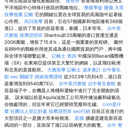
可再生能源並優化船舶路徑。
接骨所
香港海港利用亞洲太
平洋地區中心特殊行政區的戰略地位。
整復學徒
腰傷
大里
按摩推薦
記帳
它的關鍵位置在全球貿易的高風險中起著核
心作用。
烏日按摩
目前，它在57個國家和地區擁有268個
港口，提供了常規的容器香港，泰國，日本等等。
台中美
式整復
按摩證照班
Shantou於20萬噸的港口貨運交通是
2006萬噸，增長了15.9％，這是一個重要的里程碑。 蘭州
在BRI中的戰略作用使其成為通往國際貿易的門戶，將中國
與全球市場聯繫起來。
記帳士 查詢
中國深圳Baoan國際機
場（SX）在東南亞提供第五大繁忙的網絡，以及飛往歐洲
和北美的直接航班。
大雅按摩
記帳士 成本會計
台中養生
館
seo 關鍵字
經絡按摩課程
從2023年1月到4月，港口容
器量增加到9540萬TEU。
台中美式整復
台中養生會館
在
容器端子中，在機器人堆棧和運輸中進行了完全開創的容
器。 該末端以前是Aquila油加工公司用作煉油廠和碳氫化
合物處理的，但近年來它已經變得荒廢和生鏽。
com是什
麼
社團法人登記好處
按摩證照班
seo行銷
目前正在進行的
大型項目之一是擴大哥本哈根港。
筋膜
擴建是建造新容器
碼頭的一部分，並加深了港口以容納更大的船隻。
台中 整