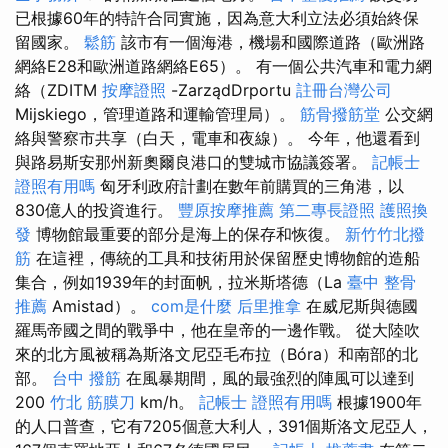
已根據60年的特許合同實施，因為意大利立法必須始終保
留國家。
鬆筋
該市有一個海港，機場和國際道路（歐洲路
網絡E28和歐洲道路網絡E65）。 有一個公共汽車和電力網
絡（ZDITM
按摩證照
-ZarządDrportu
註冊台灣公司
Mijskiego，管理道路和運輸管理局）。
筋骨撥筋堂
公交網
絡與警察市共享（白天，電車和夜線）。 今年，他還看到
與路易斯安那州新奧爾良港口的雙城市協議簽署。
記帳士
證照有用嗎
匈牙利政府計劃在數年前購買的三角港，以
830億人的投資進行。
豐原按摩推薦
第二專長證照
護照換
發
博物館最重要的部分是海上的保存和恢復。
新竹竹北撥
筋
在這裡，傳統的工具和技術用於保留歷史博物館的造船
集合，例如1939年的封面帆，拉米斯塔德（La
臺中 整骨
推薦
Amistad）。
com是什麼
后里推拿
在威尼斯與德國
羅馬帝國之間的戰爭中，他在皇帝的一邊作戰。 從大陸吹
來的北方風被稱為斯洛文尼亞毛布拉（Bóra）和南部的北
部。
台中 撥筋
在風暴期間，風的最強烈的陣風可以達到
200
竹北 筋膜刀
km/h。
記帳士 證照有用嗎
根據1900年
的人口普查，它有7205個意大利人，391個斯洛文尼亞人，