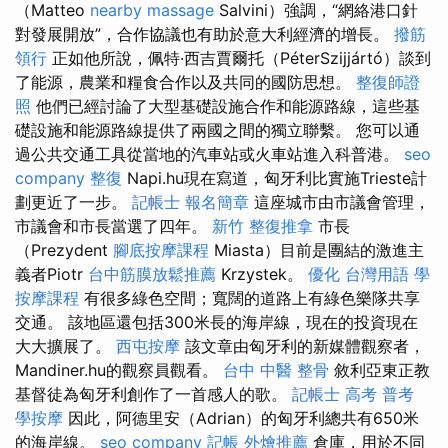
（Matteo
nearby massage
Salvini）強調，“網絡港口針
對發展開放”，合作協議也有助於意大利經濟的增長。
撥筋
領行
正如他所說，佩特·西吉賈爾托（PéterSzijjártó）談到
了能源，農業和糧食合作以及共同的國防思想。
整復師證
照
他們已經討論了大型基礎設施合作和能源路線，這些基
礎設施和能源路線提供了兩國之間的獨立聯繫。 您可以通
過公共交通工具從當地的汽車站或火車站進入科普港。
seo
company
整復
Napi.hu現在寫道，匈牙利比實施Trieste計
劃更近了一步。
記帳士 報名簡章
這座城市由市議會管理，
市議會和市長當選了四年。
新竹 整復推拿
市長
（Prezydent
腳底按摩課程
Miasta）目前是團結的激進主
義者Piotr
台中筋膜放鬆推薦
Krzystek。
優化 台灣用語
學
按摩課程
有很多綠色空間；寬闊的道路上有綠色樂隊共享
交通。 該地區還包括300米長的海岸線，現在的投資現在
大大擴展了。
西屯按摩
該文章由匈牙利的新媒體觀察者，
Mandiner.hu的觀察員觀看。
台中 中醫 整骨
敘利亞東正教
基督徒為匈牙利創作了一首感人的歌。
記帳士 高考 普考
學按摩
因此，阿德里安（Adrian）的匈牙利總共有650米
的海岸線。
seo company
記帳
外燴推薦
倉庫，用於不同