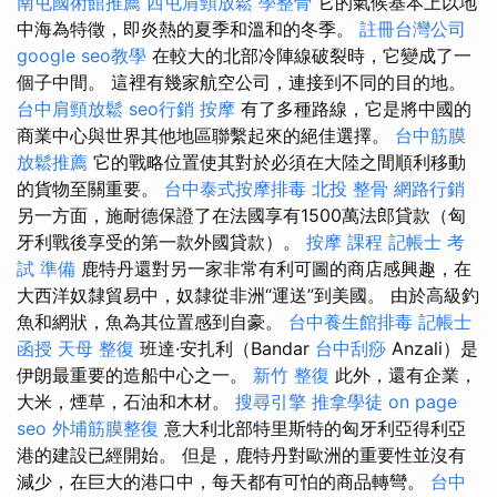
南屯國術館推薦
西屯肩頸放鬆
學整骨
它的氣候基本上以地
中海為特徵，即炎熱的夏季和溫和的冬季。
註冊台灣公司
google seo教學
在較大的北部冷陣線破裂時，它變成了一
個子中間。 這裡有幾家航空公司，連接到不同的目的地。
台中肩頸放鬆
seo行銷
按摩
有了多種路線，它是將中國的
商業中心與世界其他地區聯繫起來的絕佳選擇。
台中筋膜
放鬆推薦
它的戰略位置使其對於必須在大陸之間順利移動
的貨物至關重要。
台中泰式按摩排毒
北投 整骨
網路行銷
另一方面，施耐德保證了在法國享有1500萬法郎貸款（匈
牙利戰後享受的第一款外國貸款）。
按摩 課程
記帳士 考
試 準備
鹿特丹還對另一家非常有利可圖的商店感興趣，在
大西洋奴隸貿易中，奴隸從非洲“運送”到美國。 由於高級釣
魚和網狀，魚為其位置感到自豪。
台中養生館排毒
記帳士
函授
天母 整復
班達·安扎利（Bandar
台中刮痧
Anzali）是
伊朗最重要的造船中心之一。
新竹 整復
此外，還有企業，
大米，煙草，石油和木材。
搜尋引擎
推拿學徒
on page
seo
外埔筋膜整復
意大利北部特里斯特的匈牙利亞得利亞
港的建設已經開始。 但是，鹿特丹對歐洲的重要性並沒有
減少，在巨大的港口中，每天都有可怕的商品轉彎。
台中