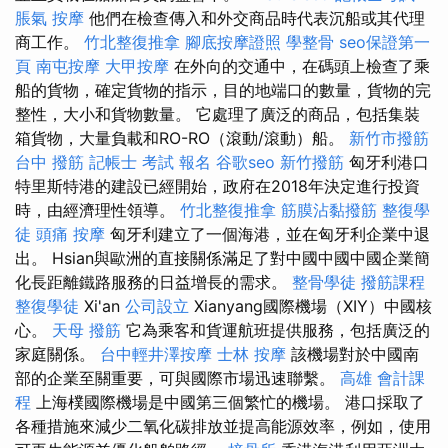
脹氣 按摩
他們在檢查傳入和外交商品時代表沉船或其代理
商工作。
竹北整復推拿
腳底按摩證照
學整骨
seo保證第一
頁
南屯按摩
大甲按摩
在外向的交通中，在碼頭上檢查了乘
船的貨物，確定貨物的指示，目的地端口的數量，貨物的完
整性，大小和貨物數量。 它處理了廣泛的商品，包括集裝
箱貨物，大量負載和RO-RO（滾動/滾動）船。
新竹市撥筋
台中 撥筋
記帳士 考試 報名
谷歌seo
新竹撥筋
匈牙利港口
特里斯特港的建設已經開始，政府在2018年決定進行投資
時，由經濟理性領導。
竹北整復推拿
筋膜沾黏撥筋
整復學
徒
頭痛 按摩
匈牙利建立了一個海港，並在匈牙利企業中退
出。 Hsian與歐洲的直接關係滿足了對中國中國中國企業簡
化長距離鐵路服務的日益增長的需求。
整骨學徒
撥筋課程
整復學徒
Xi'an
公司設立
Xianyang國際機場（XIY）中國核
心。
天母 撥筋
它為乘客和貨運航班提供服務，包括廣泛的
家庭關係。
台中輕井澤按摩
士林 按摩
該機場對於中國南
部的企業至關重要，可與國際市場迅速聯繫。
高雄 會計課
程
上海樸國際機場是中國第三個繁忙的機場。 港口採取了
各種措施來減少二氧化碳排放並提高能源效率，例如，使用