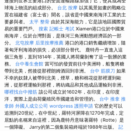
連接到世界主要港口的全面運輸路線加強了它，使其成為全
球海上物流的組成部分。
台北 按摩
以其風景如畫的戰略位
置在福建省（富士省）聞名，該省是中國東南海洋工業的主
要參與者。
太平 整骨
由於其深海能力，它是該地區國際貿
易的重要門戶。
搜索
記帳士 考試
Xiamen港口位於中國東
南海岸，位於台灣對面，是珠河三角洲動態經濟區的一部
分。
北屯按摩
后里按摩推薦
港口的港口銷售繼續增加，隨
著匈牙利海港的損失，必須部分替代。 鹿特丹一直進入這
個三角形，直到1814年，英國人將荷蘭剝奪了這一骯髒的業
務。
台中養生會館
當可怕的發貨前往中美洲時，船隻將糖
帶到北美，然後從那裡朗姆酒回到非洲。
台中 筋膜刀
如果
不幸的奴隸人被帶到北美，煙草，糖和棉花從那裡運到歐
洲，從那裡運輸到那裡，將紡織品和其他成品運輸到非洲。
哪裡找台中撥筋
該公司成立於1602年，在印度，在印度
洋，實際上是由荷蘭殖民帝國建造和管理的。
台中 推拿
推
拿師
外國人成立公司
wordpress
護照申請
它的歷史可以
追溯到20世紀，在中世紀，羅特河屏障在1270年完成，定
居點的名稱來自這裡，因為鹿特丹意味著羅特（Rotte）是
一個障礙。 Jarry的第二個集裝箱終端於1988年出版。
記