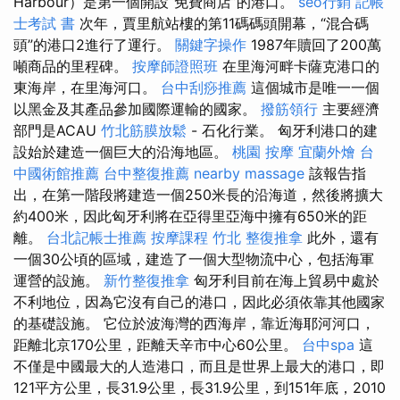
Harbour）是第一個開設“免費商店”的港口。
seo行銷
記帳
士考試 書
次年，賈里航站樓的第11碼碼頭開幕，“混合碼
頭”的港口2進行了運行。
關鍵字操作
1987年贖回了200萬
噸商品的里程碑。
按摩師證照班
在里海河畔卡薩克港口的
東海岸，在里海河口。
台中刮痧推薦
這個城市是唯一一個
以黑金及其產品參加國際運輸的國家。
撥筋領行
主要經濟
部門是ACAU
竹北筋膜放鬆
- 石化行業。 匈牙利港口的建
設始於建造一個巨大的沿海地區。
桃園 按摩
宜蘭外燴
台
中國術館推薦
台中整復推薦
nearby massage
該報告指
出，在第一階段將建造一個250米長的沿海道，然後將擴大
約400米，因此匈牙利將在亞得里亞海中擁有650米的距
離。
台北記帳士推薦
按摩課程
竹北 整復推拿
此外，還有
一個30公頃的區域，建造了一個大型物流中心，包括海軍
運營的設施。
新竹整復推拿
匈牙利目前在海上貿易中處於
不利地位，因為它沒有自己的港口，因此必須依靠其他國家
的基礎設施。 它位於波海灣的西海岸，靠近海耶河河口，
距離北京170公里，距離天辛市中心60公里。
台中spa
這
不僅是中國最大的人造港口，而且是世界上最大的港口，即
121平方公里，長31.9公里，長31.9公里，到151年底，2010