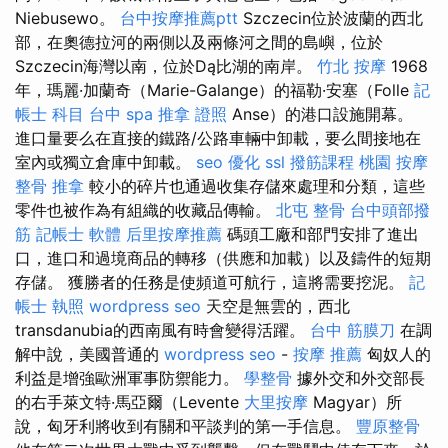
Niebusewo。
台中按摩推薦ptt
Szczecin位於波蘭的西北
部，在奧德拉河的兩側以及兩條河之間的島嶼，位於
Szczecin海灣以南，位於Dą比湖的南岸。
竹北 按摩
1968
年，瑪麗·加蘭奇（Marie-Galange）的福勒·安塞（Folle
記
帳士 科目
台中 spa
推拿 證照
Anse）的港口設施開幕。
進口量要么在直接的鐵路/公路車輛中卸載，要么間接地在
室內或獨立倉庫中卸載。
seo 優化
ssl
撥筋課程
桃園 按摩
整骨 推拿
較小的碎片也通過收集存儲來處理和分類，這些
零件也被作為有組織的收藏品傳輸。
北屯 整骨
台中頭部撥
筋
記帳士 軟體
后里按摩推薦
碼頭工廠和部門安排了進出
口，進口和過境商品的轉移（供應和加載）以及鑄件的短期
存儲。 獲勝者的任務是使頻道可航行，這將需要挖泥。
記
帳士 執照
wordpress seo
天空是無雲的，西北
transdanubia的西南風有時會變得活躍。
台中 筋膜刀
在調
解中說，美國普通的
wordpress seo
-
按摩 推薦
匈奴人的
利益是增強歐洲軍事防禦能力。
學整骨
據外交和外交部長
的右手萊文特·馬亞爾（Levente
大里按摩
Magyar）所
說，匈牙利將收到有關和平談判的第一手信息。
豐原整骨