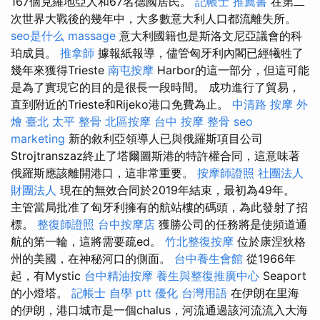
167個克羅地亞人和67名德國居民。
記帳士 推薦書
在第二
次世界大戰後的幾年中，大多數意大利人口都流離失所。
seo是什么
massage
意大利國籍也是斯洛文尼亞議會的科
珀成員。
推拿師
據報紙報導，儘管匈牙利內閣已經犧牲了
幾年來獲得Trieste
南屯按摩
Harbor的這一部分，但這可能
是為了實現它的目的是很長一段時間。 成功進行了貿易，
直到附近的Trieste和Rijeko港口免費為止。
中清路 按摩
外
燴 臺北
太平 整骨
北區按摩
台中 按摩 整骨
seo
marketing
新的敘利亞領導人已與俄羅斯項目公司
Strojtranszaz終止了塔爾圖斯港的特許權合同，這意味著
俄羅斯應該離開港口，這非常重要。
按摩師證照
社團法人
財團法人
現在的無效合同於2019年結束，最初為49年。
主管當局批准了匈牙利擁有的航站樓的碼頭，為此發射了招
標。
整復師證照
台中按摩店
獲勝公司的任務將是使頻道通
航的第一輪，這將需要疏ed。
竹北整復按摩
位於康涅狄格
州的美國，在神秘河口的側面。
台中養生會館
從1966年
起，有Mystic
台中精油按摩
養生與整復推廣中心
Seaport
的小燈塔。
記帳士 自學 ptt
優化 台灣用語
在伊朗在里海
的伊朗，港口城市是一個chalus，河流通過該河流流入大海