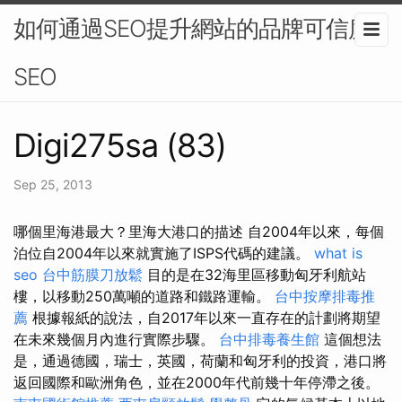
如何通過SEO提升網站的品牌可信度-
SEO
Digi275sa (83)
Sep 25, 2013
哪個里海港最大？里海大港口的描述 自2004年以來，每個
泊位自2004年以來就實施了ISPS代碼的建議。
what is
seo
台中筋膜刀放鬆
目的是在32海里區移動匈牙利航站
樓，以移動250萬噸的道路和鐵路運輸。
台中按摩排毒推
薦
根據報紙的說法，自2017年以來一直存在的計劃將期望
在未來幾個月內進行實際步驟。
台中排毒養生館
這個想法
是，通過德國，瑞士，英國，荷蘭和匈牙利的投資，港口將
返回國際和歐洲角色，並在2000年代前幾十年停滯之後。