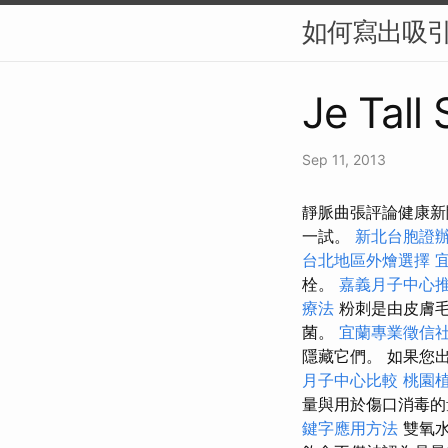
如何寫出吸引
Je Tall
Sep 11, 2013
靜脈曲張評論健康新
一試。
新北台胞證
台北地區外燴選擇
栓。
嘉義月子中心
療法
粉刺是由皮膚毛
菌。
宜蘭專業徵信
隱藏它們。 如果您
月子中心比較
桃園
量與用於傷口消毒
鍵字應用方法
雙氧水