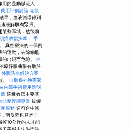
作用的是動脈流入，
司費用評價討論
老鼠
結果，血液循環得到
快速緩解肌肉緊張、
開某些區域，然後將
頭痛放鬆按摩
二手
。 真空療法的一個例
液的運動，去除細胞
腫的出現而危險。
白
治療靜脈曲張有助於
院
外牆防水解決方案
效。
自助餐外燴專家
白內障手術費用透明
推薦
這種效應主要基
台北整復師專業
拔罐
按摩服務
這符合中國
字，南瓜問也算是非
掉10公斤的人才能
紹了美容手法淋巴循