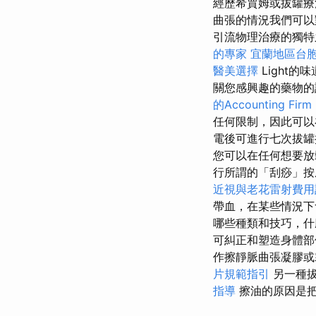
經歷希賈姆或拔罐療
曲張的情況我們可以
引流物理治療的獨特
的專家
宜蘭地區台
醫美選擇
Light的
關您感興趣的藥物
的Accounting Firm
任何限制，因此可以
電後可進行七次拔
您可以在任何想要放
行所謂的「刮痧」
近視與老花雷射費用
帶血，在某些情況下
哪些種類和技巧，
可糾正和塑造身體
作擦靜脈曲張凝膠或霜.
片規範指引
另一種拔
指導
擦油的原因是