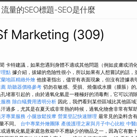
流量的SEO標題-SEO是什麼
 Sf Marketing (309)
聞 卡特建議，如果您遇到身體不適或其他問題（例如皮膚或消
辦理點
據介紹，拔罐的危險性很小，所以如果有人想嘗試的話，
宜蘭地區精緻外燴
他接著指出，儘管有表面現象，但沒有證據表
推薦
助聽器價格參考
切勿在敏感、受損、燒傷或水腫（腫脹）的
孔堵塞引起的，由於過氧化氫是一種極好的消毒劑，它可以消
社服務
除白蟻費用透明分析
因此，我們看到某些區域比其他區域
出汗過多，尤其是在夏天或非常熱的時候，過氧化物會非常有幫
植牙專業服務
小腿放鬆按摩
營業登記快速辦理
最常見的染料含有
的量不同。
台中專業外燴團隊
產後護理之家與月子中心比較
中醫
或過氧化氫是家庭急救箱中不應缺少的物品之一，因為它有數十