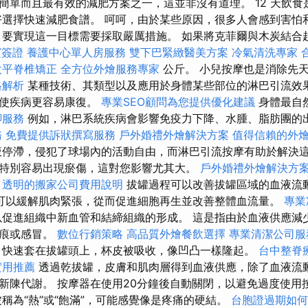
單而且最有效的減肥方案之一，這並非沒有道理。 12 天飲食是
好選擇快速減肥食譜。 呵呵，由於某些原因，很多人會感到害怕
，要實現這一目標需要採取嚴厲措施。 如果將克菲爾與木炭結合
賓簽證
養護中心單人房服務
雙下巴緊緻醫美方案
冷氣清洗專家
太平脊椎矯正
全方位外燴服務專家
公斤。 小兒按摩也是消除先
格解析
某種技術、其類型以及應用於身體某些部位的淋巴引流效
並使疾病更容易康復。
專業SEO顧問為您提供優化建議
身體最自
腳服務
例如，淋巴系統疾病會影響免疫力下降、水腫、脂肪團的
務
免費提供訴狀撰寫服務
戶外婚禮外燴解決方案
值得信賴的外
停滯，侵犯了球場內的活動自由，而淋巴引流按摩有助於解決這
特別容易出現瘀傷，這對您影響尤其大。
戶外婚禮外燴解決方
透明的搬家公司費用說明
拔罐過程可以改善拔罐區域的血液流
可以緩解肌肉緊張，從而促進細胞再生並改善整體血流量。
專業
以促進組織中新血管和結締組織的形成。 這是指由於血液供應減
凹痕或感冒。
數位行銷策略
高品質外燴餐飲選擇
專業清潔公司服
快速套在拔罐頭上，杯皮被吸收，像凹凸一樣隆起。
台中整脊
實用推薦
透過乾拔罐，皮膚和肌肉層得到血液供應，除了血液流
新陳代謝。 按摩器在使用20分鐘後自動關閉，以避免過度使用
被稱為“熱”或“飽滿”，可能感覺像是疼痛的硬結。
台胞證過期如何