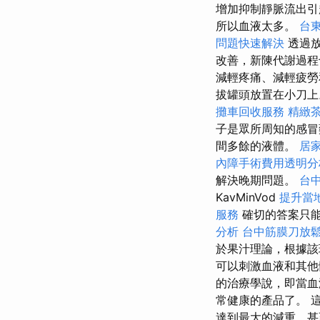
增加抑制靜脈流出引
所以血液太多。
台
問題快速解決
透過放
改善，新陳代謝過程
減輕疼痛、減輕疲
拔罐頭放置在小刀
攤車回收服務
精緻
子是眾所周知的感
間多餘的液體。
居
內障手術費用透明分
解決晚期問題。
台
KavMinVod
提升當地
服務
確切的答案只能
分析
台中筋膜刀放
於果汁理論，根據該
可以刺激血液和其他
的治療學說，即當血
常健康的產品了。 
達到最大的減重，甚