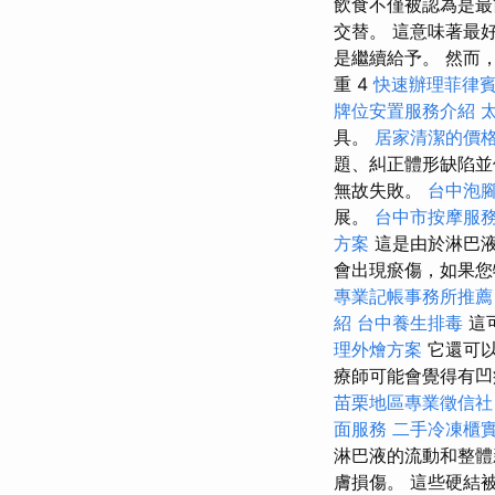
飲食不僅被認為是最簡
交替。 這意味著最
是繼續給予。 然而
重 4
快速辦理菲律
牌位安置服務介紹
具。
居家清潔的價
題、糾正體形缺陷
無故失敗。
台中泡
展。
台中市按摩服
方案
這是由於淋巴液
會出現瘀傷，如果您
專業記帳事務所推薦
紹
台中養生排毒
這
理外燴方案
它還可
療師可能會覺得有
苗栗地區專業徵信社
面服務
二手冷凍櫃
淋巴液的流動和整體
膚損傷。 這些硬結