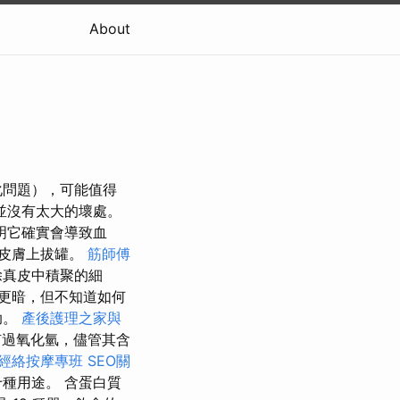
About
化問題），可能值得
並沒有太大的壞處。
明它確實會導致血
皮膚上拔罐。
筋師傅
除真皮中積聚的細
更暗，但不知道如何
助。
產後護理之家與
過氧化氫，儘管其含
經絡按摩專班
SEO關
種用途。 含蛋白質