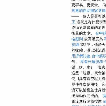
更容易、更安全。 
實惠的自助搬家選擇
——一個人是否可以
正
這就是為什麼學
遵循適當營養的原則
衡量的太少。
台中
略顧問
最高溫度為
建議
122°F，低於
的收縮，淋巴液流
用評價討論
台中筋
勻。
專業外燴服務
質、鹽、水），毒素
這些「垃圾」就會被
使用具有真空壓力釋
即使多次使用後，
流可以治癒並使身
按摩動作完成的。
電流進行刺激按摩