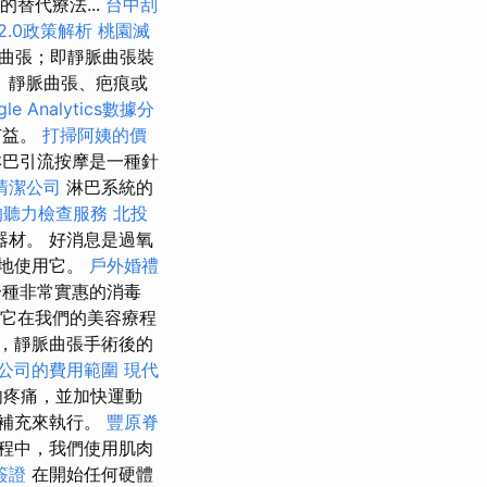
替代療法...
台中刮
2.0政策解析
桃園滅
脈曲張；即靜脈曲張裝
、靜脈曲張、疤痕或
gle Analytics數據分
有益。
打掃阿姨的價
淋巴引流按摩是一種針
清潔公司
淋巴系統的
的聽力檢查服務
北投
材。 好消息是過氧
地使用它。
戶外婚禮
是一種非常實惠的消毒
它在我們的美容療程
，靜脈曲張手術後的
公司的費用範圍
現代
肉疼痛，並加快運動
補充來執行。
豐原脊
程中，我們使用肌肉
簽證
在開始任何硬體