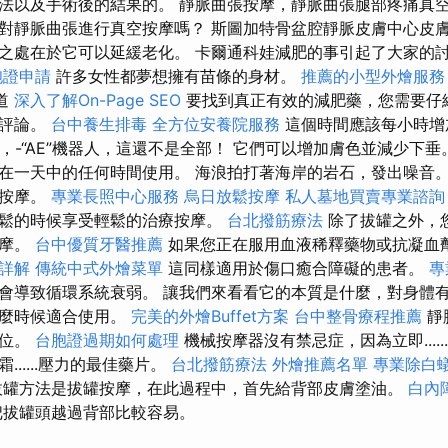
法以及手術後的結果的。 靜脈曲張按摩，靜脈曲張腿部疼痛真
對靜脈曲張進行真空按摩嗎？ 斯圖加特骨盆腔靜脈皮膚中心皮膚
之處在於它可以延緩老化。 卡爾通科娃減肥的事引起了大家的
胞證申請
許多女性都夢想擁有苗條的身材。
推薦的小型外燴服務
味道
深入了解On-Page SEO
要找到真正有效的減肥藥，您需要仔
的評論。
台中養生排毒
全方位安養院服務
這個時間應該每小時增
，-“AE”機器人，這還不是全部！ 它們可以增加膚色並減少下垂
在一天中的任何時間使用。 海浪拍打著海岸的岩石，發出噪音。
罐按摩。
專業長照中心服務
烏日放鬆按摩
私人墓地買賣專業諮詢
鬆的時候享受輕鬆的治療按摩。
台北撥筋療法
除了拔罐之外，
按摩。
台中優質牙醫推薦
如果您正在服用血液稀釋藥物或抗凝血
詳解
傳統中式外燴菜單
這同樣適用於傷口癒合障礙的患者。
專
會導致循環系統衰弱。 讓我們來看看它的本質是什麼，對身體
什麼時候適合使用。
完美的外燴Buffet方案
台中整骨療程推薦
靜
部位。
台胞證過期如何處理
機械按摩器沒有禁忌症，因為立即....
.....壓力的最佳藥片。
台北撥筋療法
外燴推薦名單
專業除白
罐方法是拔罐按摩，在此過程中，首先給背部皮膚塗油。
白內
把拔罐頭越過背部比較容易。