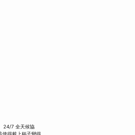
24/7 全天候協
這使得戴上杯子變得