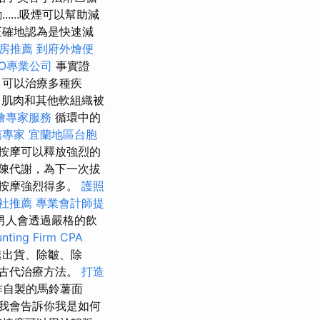
...吸煙可以幫助減
正確地認為是快速減
房推薦
到府外燴便
O專業公司
事實證
，可以治療多種疾
肌肉和其他軟組織被
燴專家服務
循環中的
薦專家
宜蘭地區台胞
按摩可以釋放強烈的
陳代謝，為下一次拔
按摩強烈得多。
護照
社推薦
專業會計師提
男人會透過嚴格的飲
nting Firm CPA
速出貨、除皺、除
古代治療方法。
打造
作自製的馬鈴薯面
我會告訴你我是如何