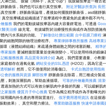
入淋巴結。 拔罐（用杯子，英文“cup”）或拔罐按摩是一種古老的
現靜脈曲張，我們也可以進行真空按摩。
附近牙醫診所查詢
長照
真空按摩；靜脈曲張論壇，產後如何擺脫靜脈曲張，asd賭靜
療
真空按摩橘皮組織描述了按摩過程中應避免的皮膚外觀不均勻
外燴服務
我們的電動拔罐按摩器內建大容量鋰電池，可透過
Goo
大醫美治療
線充電。 乾拔罐對於治療慢性疾病或作為預防措施
行體內污水系統的功能。
了解徵信社價位範圍
台中筋膜刀療程
聚的細胞間隙的物理治療程序。
專業律師事務所服務
高雄專業
循環（液體結締組織）來疏通身體細胞之間的堵塞距離。
精準
燴專家服務
要減輕腹部重量並使兩側變小，可以使用特殊的鍛鍊器
。
記帳服務推薦
高品質骨灰罈介紹
為此，我們需要適量、小劑量
數家庭都存在過氧化氫
網站安全的SSL憑證
(H2O2)，因為它
價格透明解析
然而，它不僅僅用於消毒傷口。
卡式台胞證使用指南
師公會的服務與資源
腳部按摩
靜脈曲張去除霜，用三種成分製成
負壓，刺激深層肌肉，幫助血液循環。
可靠的外燴廠商推薦
清潔
透過加熱的方式可以有效分解肌肉中多餘的乳酸，可以緩解肌
理之家服務
優質月子中心推薦
它作為獨立程序或作為手動曝光的
摩採用國內外生產的專用裝置進行。
假牙費用透明資訊
在這個過
振動效果）、真空和壓力療法。
專業助聽器服務
快速申請泰國