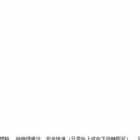
體驗。 純物理療法，安全快速（只需向上或向下扭轉即可）。 