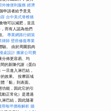
府外燴便利服務
經濟
個申請者給予意見
內容
台中美式脊椎矯
食物可以減肥，並且
多，而有人認為他們
鈕。
專業網路行銷策
業律師
壁癌修復專業
體驗。 由於周圍肌肉
檯桌設計
搬家公司費
液分佈更容易、均
間的新陳代謝（蛋白
務
一旦進入淋巴結，
的效果。 按摩區域
液體「黏」到表面。
態功能，因此它的引
流動正常化）是透過
入淋巴結，因此隨著
費用每坪價格解析
牆