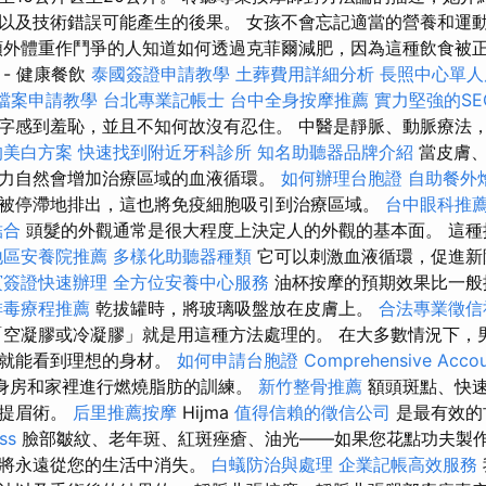
及技術錯誤可能產生的後果。 女孩不會忘記適當的營養和運動...
額外體重作鬥爭的人知道如何透過克菲爾減肥，因為這種飲食被
- 健康餐飲
泰國簽證申請教學
土葬費用詳細分析
長照中心單人
家檔案申請教學
台北專業記帳士
台中全身按摩推薦
實力堅強的SE
字感到羞恥，並且不知何故沒有忍住。 中醫是靜脈、動脈療法
的美白方案
快速找到附近牙科診所
知名助聽器品牌介紹
當皮膚、
力自然會增加治療區域的血液循環。
如何辦理台胞證
自助餐外
被停滯地排出，這也將免疫細胞吸引到治療區域。
台中眼科推
結合
頭髮的外觀通常是很大程度上決定人的外觀的基本面。 這種
地區安養院推薦
多樣化助聽器種類
它可以刺激血液循環，促進新
賓簽證快速辦理
全方位安養中心服務
油杯按摩的預期效果比一般
排毒療程推薦
乾拔罐時，將玻璃吸盤放在皮膚上。
合法專業徵信
空凝膠或冷凝膠」就是用這種方法處理的。 在大多數情況下，
快就能看到理想的身材。
如何申請台胞證
Comprehensive Accou
身房和家裡進行燃燒脂肪的訓練。
新竹整骨推薦
額頭斑點、快
老提眉術。
后里推薦按摩
Hijma
值得信賴的徵信公司
是最有效的
ss
臉部皺紋、老年斑、紅斑痤瘡、油光——如果您花點功夫製
都將永遠從您的生活中消失。
白蟻防治與處理
企業記帳高效服務