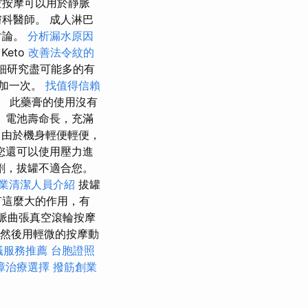
空按摩可以用於靜脈
科醫師。 成人淋巴
討論。
分析漏水原因
Keto
改善法令紋的
細研究盡可能多的有
加一次。
找值得信賴
。 此藥膏的使用沒有
 電池壽命長，充滿
由於機身輕便輕便，
您還可以使用壓力進
劑，拔罐不適合您。
業清潔人員介紹
拔罐
有這麼大的作用，有
脈曲張真空滾輪按摩
..然後用輕微的按摩動
蟻服務推薦
台胞證照
障治療選擇
撥筋創業