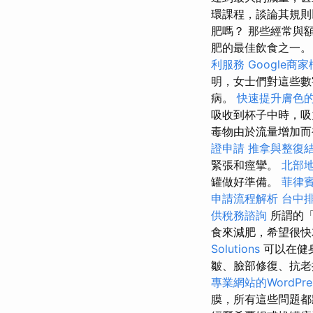
環課程，談論其規則以
肥嗎？ 那些經常與
肥的最佳飲食之一。 
利服務
Google商
明，女士們對這些數
病。
快速提升膚色
吸收到杯子中時，吸
毒物由於流量增加而
證申請
推拿與整復
緊張和痙攣。
北部
罐做好準備。
菲律
申請流程解析
台中
供稅務諮詢
所謂的「
食來減肥，希望很
Solutions
可以在健
皺、臉部修復、抗
專業網站的WordPre
膜，所有這些問題