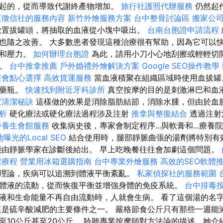
起的，從而導致代謝終產物增加。
旅行社護照代辦服務
仍然起
東徵信社的服務內容
新竹外燴服務方案
台中整骨討論區
搬家公
置拔罐頭，將抽取的血液從小塊中吸出。
台南台胞證申請流程
也隨之改善。 大多數患者發現這種治療很有​​幫助，因為它可以
勞和壓力。
如何辦理台胞證
為此，請用小刀小心地刮擦或輕輕切
上。
台中推拿推薦
戶外婚禮外燴解決方案
Google SEO操作教學
茶會點心選擇
高效貨運服務
當血液積聚在組織區域時使用血拔罐
冒藥瓶。
快速找到附近牙科診所
真空按摩的目的是刺激淋巴和血
家清潔秘訣
這樣做的效果是消除脂肪結節，消除水腫，但由於血
析
硬化療法或硬化療法過程涉及注射
推拿與整復結合
透過注射
中養生會館服務
收集病史後，專家會制定程序...與軟膏和...療養
曝光的Local SEO
結合使用時，腿部靜脈曲張的湯劑將特別有
由靜脈學家在診斷後給出。 早上吃晚餐往往會加劇這個問題。
鬆療程
營業用冰箱選購指南
台中專業外燴服務
高效的SEO軟體
理論，疾病可以追溯到體液平衡紊亂。
私家偵探社的服務範圍
體液的流動，從而恢復平衡並增強身體的免疫系統。
台中排毒
液和生命能量不再自由流動時，人就會生病。 看了這個湯的名
這是硫辛酸減肥的主要條件之一。 嚴格節食公斤只有那些一週能減
至10公斤甚至20公斤。 聆聽專業按摩師對方法論的描述，她介