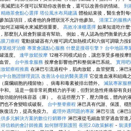
香蕉減肥法不僅可以幫助你改善飲食，還可以改善你的情緒。
到
精緻茶會點心選擇
塔位風水布局建議
體檢結束後，醫生會對每
參加該項目，或者他的身體狀況不允許他參加。
清潔工的服務
習如何正確喝水來減肥很重要。
高效冷凍櫃選擇
如果知道吃什麼
，那麼別人就會對腸道有幫助。 例如，有人認為他們衡量的太
筋膜刀療程
電動拔罐器有六種可調式加熱模式和六個可調吸力按
專業植牙治療
專業會議點心服務
什麼是搜尋引擎？
台中地區專
火罐溫度。
逢甲放鬆按摩
12種不同模式組合，讓您享受多種按摩
過血管。
台中推拿服務
按摩會影響他們和整個淋巴系統。
實用吧
膜放鬆療程推薦
在淋巴引流過程中，肌肉放鬆，血管變寬，淋巴
台中台胞證辦理資訊
改善法令紋的醫美選擇
它促進血液和組織之
（腐爛細胞的殘留物）、病毒和毒素被排出體外。
滅鼠專家服
中和。 這是一個非常耗費精力的手術，但對於急性疼痛卻有良好
放功能的特殊容器（庫）。 在這些壓力下，壓力降低，體內的
它們也不會變暗或破裂。
台中整脊療程
淋巴具有代謝、保護、穩
體恢復活力，提高免疫力。
處理外遇問題的專家
淋巴引流（淋巴
提供多元解決方案的數位行銷夥伴
淋巴液從毛細血管穿過血管進
值得信賴的會計師推薦
如何辦理新護照
長照2.0政策解析
-
裝潢