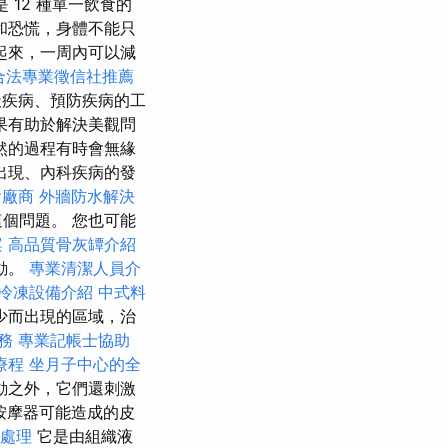
 12 種單一飲食的
和恐慌，身體不能只
起來，一周內可以減
合法專業徵信社推薦
天疾病、預防疾病的工
果有助於解決美觀問
然的過程有時會無緣
出現、內科疾病的發
燴廠商
外牆防水解決
個問題。 您也可能
案
高品質骨灰罈介紹
動。
專業清潔人員介
冷凍設備介紹
中式料
少而出現的區域，治
務
專業記帳士協助
療程
坐月子中心的全
動之外，它們還刺激
按摩器可能造成的皮
處理
它是由組織液