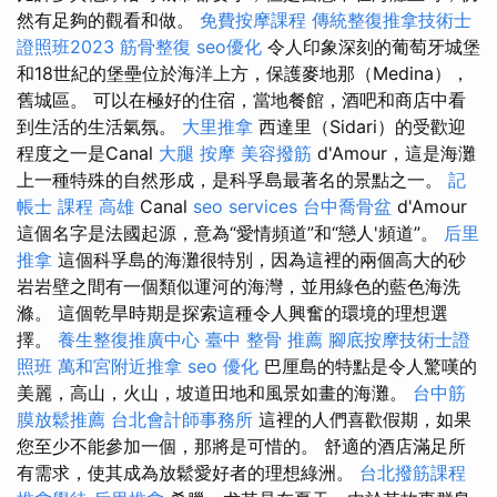
然有足夠的觀看和做。
免費按摩課程
傳統整復推拿技術士
證照班2023
筋骨整復
seo優化
令人印象深刻的葡萄牙城堡
和18世紀的堡壘位於海洋上方，保護麥地那（Medina），
舊城區。 可以在極好的住宿，當地餐館，酒吧和商店中看
到生活的生活氣氛。
大里推拿
西達里（Sidari）的受歡迎
程度之一是Canal
大腿 按摩
美容撥筋
d'Amour，這是海灘
上一種特殊的自然形成，是科孚島最著名的景點之一。
記
帳士 課程 高雄
Canal
seo services
台中喬骨盆
d'Amour
這個名字是法國起源，意為“愛情頻道”和“戀人'頻道”。
后里
推拿
這個科孚島的海灘很特別，因為這裡的兩個高大的砂
岩岩壁之間有一個類似運河的海灣，並用綠色的藍色海洗
滌。 這個乾旱時期是探索這種令人興奮的環境的理想選
擇。
養生整復推廣中心
臺中 整骨 推薦
腳底按摩技術士證
照班
萬和宮附近推拿
seo 優化
巴厘島的特點是令人驚嘆的
美麗，高山，火山，坡道田地和風景如畫的海灘。
台中筋
膜放鬆推薦
台北會計師事務所
這裡的人們喜歡假期，如果
您至少不能參加一個，那將是可惜的。 舒適的酒店滿足所
有需求，使其成為放鬆愛好者的理想綠洲。
台北撥筋課程