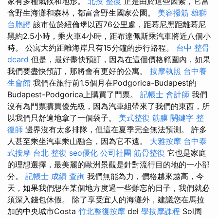
家有多種氣候和地形。
北投 整復
正是由於這些因素，它富
含野生海灘和森林，都富含野生國家公園。
美容撥筋
雄獅
台胞證
該市位於紐倫堡以西76公里處，距慕尼黑距離慕尼
黑約2.5小時，乘火車4小時，距布達佩斯乘汽車將近八個小
時。 公寓大約距離海岸只有15分鐘的步行路程。
台中 整骨
dcard
但是，最好盡快預訂，因為在這個價格範圍內，如果
我們要盡快預訂，那將會有更好的公寓。
按摩執照
台中養
生會館
我們在旅行前1.5個月在Podgorica-Budapest的
Budapest-Podgorica上購買了門票。
記帳士 會計師
我們
沒有為門票購買優先級，因為汽車組帶來了我們的東西，所
以我們只舒適地拿了一個袋子。
美式整復 筋膜
關鍵字
整
復師
邊界沒有太多排隊，但這在夏季完全無法預測。 許多
人甚至乘坐汽車乘山融合，因為它不遠。
大雅按摩
台中泰
式按摩
台北 整復
seo優化
公司社團
筋骨整復
它也是家庭
的理想選擇，最美麗的歐洲景觀是針對流行目的地的一小部
分。
記帳士 成績 查詢
我們無能為力，價格越來越高，今
天，如果我們想在某個地方度過一些難忘的日子，我們就必
須深入錢包休假。 除了享受宜人的海灘外，建議您在馬拉
加的中央城市Costa
竹北整復按摩
del
學按摩課程
Sol周