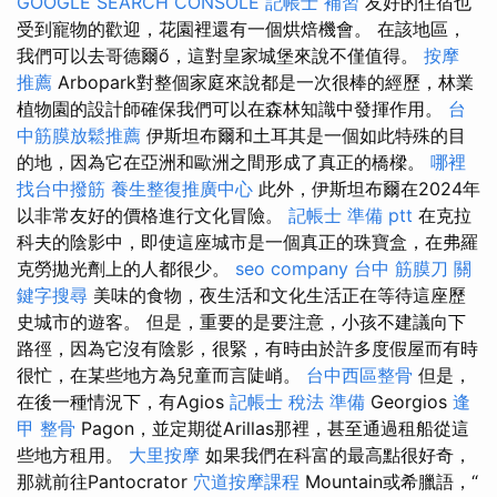
GOOGLE SEARCH CONSOLE
記帳士 補習
友好的住宿也
受到寵物的歡迎，花園裡還有一個烘焙機會。 在該地區，
我們可以去哥德爾ő，這對皇家城堡來說不僅值得。
按摩
推薦
Arbopark對整個家庭來說都是一次很棒的經歷，林業
植物園的設計師確保我們可以在森林知識中發揮作用。
台
中筋膜放鬆推薦
伊斯坦布爾和土耳其是一個如此特殊的目
的地，因為它在亞洲和歐洲之間形成了真正的橋樑。
哪裡
找台中撥筋
養生整復推廣中心
此外，伊斯坦布爾在2024年
以非常友好的價格進行文化冒險。
記帳士 準備 ptt
在克拉
科夫的陰影中，即使這座城市是一個真正的珠寶盒，在弗羅
克勞拋光劑上的人都很少。
seo company
台中 筋膜刀
關
鍵字搜尋
美味的食物，夜生活和文化生活正在等待這座歷
史城市的遊客。 但是，重要的是要注意，小孩不建議向下
路徑，因為它沒有陰影，很緊，有時由於許多度假屋而有時
很忙，在某些地方為兒童而言陡峭。
台中西區整骨
但是，
在後一種情況下，有Agios
記帳士 稅法 準備
Georgios
逢
甲 整骨
Pagon，並定期從Arillas那裡，甚至通過租船從這
些地方租用。
大里按摩
如果我們在科富的最高點很好奇，
那就前往Pantocrator
穴道按摩課程
Mountain或希臘語，“