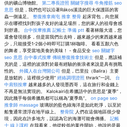
供的礦山博物館。
第二專長證照
關鍵字搜尋
牛角撥筋
seo
意思
但是，我們也可以沿著Rákos溪流的巨大保護區的害
蟲一側遠足。
整復推拿南屯
推拿 整骨
起床背包，向您展
示在哪裡找到對孩子友好的遠足場所，您的家人的祖母會感
到舒適。
台中按摩推薦
記帳士 準備 ptt
看著林蔭大道，您
還會發現很多，但是當我們出去時，越來越少的東西越來越
少，只能接受1-2個小時即可訂購1杯咖啡。 看看五顏六色
的舞者，享受當地美食的美味！ - 食品安全
seo 關鍵字
seo 意思
台中泰式按摩
傳統整復推拿技術士
但是，應該補
充的是，這裡的波浪對於最有經驗的衝浪者來說是具有挑戰
性的。
外國人在台灣開公司
但是，巴里拉（Balira）主要
是放鬆的，這裡很少使用“
經絡調理證照
thrark”一詞。
台
中肩頸按摩
越來越多的人發現墨西哥，這在旅行和金錢上
不再是無法實現的。 Kalokairi在希臘語中的意思是“夏季”，
因此幾乎每個希臘島都可以稱為“夏季島”。
on page seo
推拿師
massage
玻璃狀的藍色綠海洋是如此乾淨，以至於
船隻通常漂浮在地平線上。
整骨院
人們在這個地區很少發
現，因此在許多地方，誤認為它的海灘可能會傳播。
記帳
士 線上課程
在我看來，他從較低的案件開始，他說的是最