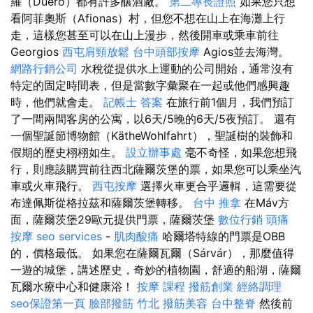
羅（Duero）都有許多釀酒廠。
第二專長證照
如果您只想
看阿菲奧斯（Afionas）村，但您不想在山上在海灘上行
走，這樣您甚至可以在山上漫步，然後開車或乘車前往
Georgios
西屯肩頸放鬆
台中頭部按摩
Agios並去海灣。
網路行銷公司
水稅從提供水上運動的公司開始，通常沒有
特定的固定時間表，但是當數字彙聚在一起或他們感興趣
時，他們就會走。
記帳士 答案
在旅行前1個月，我們預訂
了一間兩間客房的公寓，以6天/5晚的6天/5夜預訂。 還有
一個聖誕節博物館（KätheWohlfahrt），聖誕樹的裝飾和
假期的歷史栩栩如生。
設立辦事處
毫不奇怪，如果您想飛
行，則應該購買前往西北薩爾茨堡的票，如果您可以乘坐汽
車或火車飛行。
西屯按摩
選擇火車更合乎邏輯，這需要從
布達佩斯從格拉茲和薩爾茨堡轉移。
台中 推拿
在Máv方
面，薩爾茨堡29歐元提供門票，薩爾茨堡
數位行銷
頭痛
按摩
seo services
-
肌肉酸痛
哈爾塔特線的門票是OBB
的，價格最低。 如果您在薩爾瓦爾（Sárvár），那麼值得
一遊的城堡，講述歷史，奇妙的植物園，舒適的船湖，薩爾
瓦爾水療中心和健康浴！
按摩 課程
撥筋創業
經絡調理
seo保證第一頁
臉部撥筋 竹北
撥筋美容
台中整脊
然後前