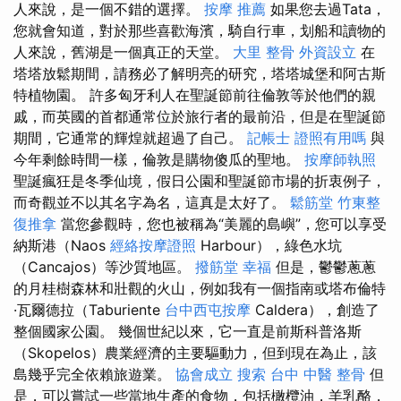
人來說，是一個不錯的選擇。
按摩 推薦
如果您去過Tata，
您就會知道，對於那些喜歡海濱，騎自行車，划船和讀物的
人來說，舊湖是一個真正的天堂。
大里 整骨
外資設立
在
塔塔放鬆期間，請務必了解明亮的研究，塔塔城堡和阿古斯
特植物園。 許多匈牙利人在聖誕節前往倫敦等於他們的親
戚，而英國的首都通常位於旅行者的最前沿，但是在聖誕節
期間，它通常的輝煌就超過了自己。
記帳士 證照有用嗎
與
今年剩餘時間一樣，倫敦是購物傻瓜的聖地。
按摩師執照
聖誕瘋狂是冬季仙境，假日公園和聖誕節市場的折衷例子，
而奇觀並不以其名字為名，這真是太好了。
鬆筋堂
竹東整
復推拿
當您參觀時，您也被稱為“美麗的島嶼”，您可以享受
納斯港（Naos
經絡按摩證照
Harbour），綠色水坑
（Cancajos）等沙質地區。
撥筋堂 幸福
但是，鬱鬱蔥蔥
的月桂樹森林和壯觀的火山，例如我有一個指南或塔布倫特
·瓦爾德拉（Taburiente
台中西屯按摩
Caldera），創造了
整個國家公園。 幾個世紀以來，它一直是前斯科普洛斯
（Skopelos）農業經濟的主要驅動力，但到現在為止，該
島幾乎完全依賴旅遊業。
協會成立
搜索
台中 中醫 整骨
但
是，可以嘗試一些當地生產的食物，包括橄欖油，羊乳酪，