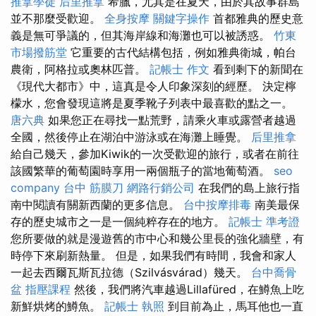
推拿學徒
后里推拿
希臘，尤其是在夏天，由於其故事群島
並不那麼受歡迎。
全身按摩
關鍵字操作
首都雅典的歷史意
義是無可爭議的，但其海岸線和海灘也可以被誘惑。
竹東
市場撥筋堂
它重要的古代結構包括，例如雅典衛城，帕台
農衛，阿格拉或奧林匹普。
記帳士 作文
看到剩下的新聞在
《現代大都市》中，這真是令人印象深刻的經歷。 決定檸
檬水，您會發現這將是夏季靴子列表中最喜歡的點之一。
唐六典
如果您正在尋找一點荒野，請乘火車或露營者越過
全國，然後停止在湖泊中游泳或在海灘上睡覺。
后里推拿
給自己幾天，參加Kiwik的一次受歡迎的旅行，或者在前往
該國繁華的葡萄園時享用一兩個瓶子的當地葡萄酒。
seo
company
台中 筋膜刀
網路行銷公司
在我們的島上旅行指
南中閱讀有關新西蘭的更多信息。
台中按摩排毒
南美最保
存的歷史城市之一是一個純粹存在的地方。
記帳士 準考證
您所要做的就是漫遊舊的市中心和幾公里長的強化牆壁，有
時停下來刷新熱量。 但是，如果我們有時間，我會和家人
一起去西爾瓦斯瓦拉德（Szilvásvárad）幾天。
台中喬骨
盆
指壓課程
然後，我們將汽車越過Lillafüred，在鱒魚上吃
新鮮烘烤的鱒魚。
記帳士 執照
到目前為止，馬耳他也一直