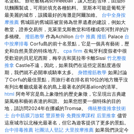
名蛋糕。 餅乾被稱為schneeball，讓人想起雪球，由油炸
坑麵團製成，可用於填充各種餡料。 里斯本可能是葡萄牙
最美麗的城市，該國最好的海灘是阿爾加維。
台中全身按
摩推薦
舊城區的舊城區被宣佈為世界遺產的建設，例如大
教堂，證券交易所，克萊里戈斯教堂和塔樓或塔河對岸的許
多橋樑。
撥筋教學
作為Achillon
台中 推薦 撥筋
Palace
台
中按摩排毒
Corfu島的前十名景點，它是一個具有藝術，歷
史和自然美景的特殊地方。
cpa firm
在匈牙利度假者中很
受歡迎的貝尼尼西斯，梅辛吉和莫拉蒂卡離Sissi
竹北整復
推拿
Castle不遠，因此，如果我們在這些定居點度過假
期，我們就不必開車或騎車太多。
身體撥筋教學
如果討論
了Corfu的最佳景點，而旅行者在排名前10位的地方幾乎沒
有列出餐廳或最著名的島上最著名的阿基alion的清單。
html
阿奇琴宮是島上象徵性的歷史象徵，它呈現出古典建
築風格和藝術表達的和諧。 如果您想要一個特殊的目的
地，請訪問2024年在挪威的Tromsø。
傳統整復推拿技術
士
台中筋膜刀放鬆
豐原整骨
免費按摩課程
后里推拿
儘管
這座城市以北極光最著名，但它為遊客提供了更多的景點。
台中排毒推薦
社團法人登記
大里按摩推薦
如果我們決定今