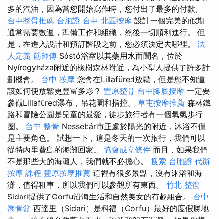
多的汽油，因為當您開始寫作時，您付出了最多的付款。
台中整骨推薦
台胞證 台中
北區按摩
設計一個完美的假期
通常需要數週，準備工作和組織，然後一切順利進行。 但
是，在進入設計和預訂階段之前，您必須決定去哪裡。
法
人定義
筋師傅
Sóstó浴室以其藥用水而聞名，位於
Nyíregyháza附近的橡樹森林附近，為小型人提供了許多計
劃機會。
台中 按摩
您會在Lillafüred放鬆，但是您不知道
該如何使放鬆更豐富多彩？
豐原整骨
台中腳底按摩
一定要
參觀Lillafüred瀑布，吊花園和指控。
草屯按摩推薦
森林鐵
路和冒險公園是兒童的最愛，徒步旅行者有一個氧氣步行
圈。
台中 整骨
Nessebár市正處於陽光的附近，沐浴不僅
是主要角色。 試想一下，這是冬天的一次旅行，我們可以
從特內里費島的海灘回家。
協會成立條件
而且，如果我們
不是那些大的海灘人，我們就不必擔心。
搜索
台胞證 代辦
按摩 課程
豐原按摩推薦
這裡有很多景點，沒有沐浴和海
灘，值得租車，所以我們可以參觀所有東西。
竹北 整復
Sidari提供了Corfu沿海生活和自然美女的有趣組合。
台中
喬骨盆
西達里（Sidari）是科福（Corfu）最好的度假勝地