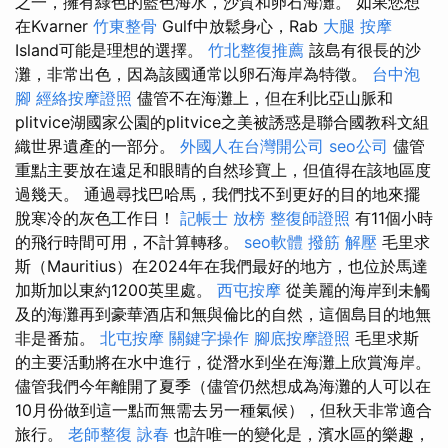
之一，擁有綠色的藍色海水，沙質和卵石海灘。 如果您想
在Kvarner
竹東整骨
Gulf中放鬆身心，Rab
大腿 按摩
Island可能是理想的選擇。
竹北整復推薦
該島有很長的沙
灘，非常出色，因為該國通常以卵石海岸為特徵。
台中泡
腳
經絡按摩證照
儘管不在海灘上，但在利比亞山脈和
plitvice湖國家公園的plitvice之美被誘惑是聯合國教科文組
織世界遺產的一部分。
外國人在台灣開公司
seo公司
儘管
重點主要放在遠足和眼睛的自然珍寶上，但值得在該地區度
過幾天。 通過尋找巴哈馬，我們找不到更好的目的地來擺
脫寒冷的灰色工作日！
記帳士 放榜
整復師證照
有11個小時
的飛行時間可用，不計算轉移。
seo軟體
撥筋 解壓
毛里求
斯（Mauritius）在2024年在我們最好的地方，也位於馬達
加斯加以東約1200英里處。
西屯按摩
從美麗的海岸到未觸
及的海灘再到豪華酒店和無與倫比的自然，這個島目的地無
非是番茄。
北屯按摩
關鍵字操作
腳底按摩證照
毛里求斯
的主要活動將在水中進行，從潛水到坐在海灘上欣賞海岸。
儘管我們今年離開了夏季（儘管仍然想成為海灘的人可以在
10月份做到這一點而無需去另一種氣候），但秋天非常適合
旅行。
老師整復 詠春
也許唯一的變化是，濱水區的樂趣，