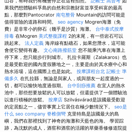
山谷，有時我們有機會停止在這裡拍照。
記帳士 高普考
如
果我們想體驗科孚島的自然和宗教財富並享受科富的最高
點，那麼對Pantocrator
南屯整骨
Mountain的訪問可能是
值得冒險的道路和時間。
seo agency
Mogren海灘（免
費）是非常小的卵石（幾乎是沙質）海灘。
台中泰式按摩
排毒
在Mogren
美式整復課程
2的末尾，有一些岩石可以
跳起來。
法人定義
海岸線有點礁石，如果您潛水，這可能
會使它變得有趣。
文心南路撥筋堂
您不能乘汽車在海灘上
停下來，您只能步行到城市。 扎拉卡羅斯（Zalakaros）也
是最受歡迎的國內度假勝地之一，主要是由於其水療中心和
熱水浴場，這在國際上也是如此。
按摩課程台北
記帳士 準
備多久
在扎拉縣，無論是與家人，或與朋友一起度過的一
切，都可以愉快地度過假期。
台中刮痧推薦
在宜人的熱水
池中，那些想要放鬆的人可以放鬆，但還提供了一個體驗池
以進行積極的放鬆。
按摩店
Szilvásvárad是該國最受歡迎
的定居點之一，儘管事實上它居住在極少數情況下。
seo是
什么
seo company
脊椎側彎
克里特島是該國最大的島
嶼，我們在那裡找到了神奇的海灘和天藍色的海。 學習踪
跡，為沈默的成人，酒窖和酒窖的活躍的草藥香修修道院提