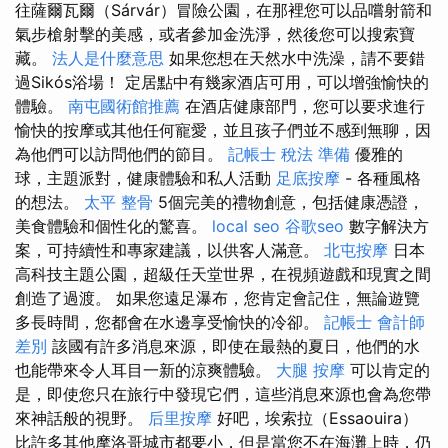
往薩爾瓦爾（Sárvár）冒險公園，在那裡您可以品嚐射箭和
氣步槍射擊的美感，或者參加金洗淨，然後您可以搜索寶
藏。
法人是什麼意思
如果您想在天然水中洗澡，請不要錯
過Sikós浴場！ 定居點中有幾家酒店可用，可以增強愉快的
體驗。
南屯國術館推薦
在酒店健康部門，您可以要求進行
愉快的按摩或其他任何寵愛，並且孩子們並不感到無聊，因
為他們可以訪問他們的節目。
記帳士 稅法 準備
優雅的
球，主題派對，健康體驗和私人活動
足底按摩
- 各種風格
的想法。
太平 整骨
5個完美的禮物創意，包括健康憑證，
美食體驗和個性化的驚喜。
local seo
谷歌seo
數字解決方
案，可持續性和專家建議，以供客人滿意。
北屯按摩
日本
高科技主題公園，超級任天堂世界，在視頻遊戲和現實之間
創造了過渡。 如果您遠足瀑布，您肯定會記住，無論遊覽
多長時間，您都會在水邊享受愉快的冷卻。
記帳士 會計師
差別
該國有許多消息來源，即使在最熱的夏日，他們的水
也能帶來令人耳目一新的涼爽體驗。
大腿 按摩
可以肯定的
是，即使您只在旅行中發現它們，這些消息來源也會為您帶
來神話般的視野。
后里按摩
好吧，埃索拉（Essaouira）
比許多其他摩洛哥城市都要小，但是當您不在海灘上時，仍