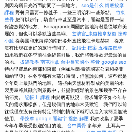
則因為曬日光浴而訪問了一個地方。
seo是什么
腳底按摩
課程
野餐只​​需要一條毯子，一些三明治和一些茶點。
竹東
整骨
您可以步行，騎自行車甚至是汽車，關鍵是選擇一個
保證放鬆的地方。 Bocagrande周圍的當地海灘是從城市美
麗的，但也可以參觀這些島嶼。
玄濟宮_康復推拿整復
按摩
小腿
從美國和東海岸的南部各州直接飛往卡塔赫納，從來
沒有比現在更好的旅行時間了。
記帳士 接案
五權路按摩
如果我們在冬季前往金絲雀群島，我們將獲得歐盟最熱的目
的地。
拔罐教學
南屯推拿
台中長安國小 整骨
google seo
特內里費島的南部和東部（例如埃爾·泰德國家公園和格蘭
加納里亞）在冬季都有大部分時間，但無論如何，這些都是
全年島上最熱門的地區。 這些由天然材料製成的美麗的木
製房屋將其融合到景觀中，並提供輕鬆的景色和幾乎不存在
的節奏。
記帳士 課程
由於病毒狀況，需求通常不如今年冬
天的需求那樣多，但是幾個目的地非常受歡迎，我們可以前
往或僅在沒有任何特定限制的情況下就可以進入或簡直無法
使用。
學按摩
google 關鍵字
撥筋 解壓
我們收集了夏季
今年冬季最受歡迎的目的地。
台中喬骨
多年來，土耳其一