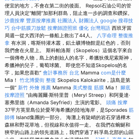
便宜的地方，不會在第二街的後面。 Repsol石油公司的管
理人員決定“離開”加那利群島，阻止進一步的調查和鑽探。
沙鹿按摩
豐原按摩推薦
社團法人 財團法人
google 搜尋技
巧
台中筋膜刀放鬆
按摩師證照班
優化 台灣用語
西班牙當
局週一從大西洋的一條船上救出了44人。
八字命理 整復推
拿
有水洞，喀斯特灌木叢，鋁土礦博物館是紅色的，否則
我們會在火星上。 斯科帕洛斯（Skopelos）這個名字來自
一個傳奇人物，島上的創始人的名字，希臘狄俄尼索斯神，
希臘神的兒子，葡萄球菌。 即使您不知道Skopelos的名
字，如果您喜歡“
會計事務所 台北
Mamma
com是什麼
Mia！
竹北博愛街 整復
Skopelos Kalokairite，該島是第
一個“
新竹 外燴 推薦
Mamma
美式整復 筋膜
Mia！
腳底
按摩證照
”由梅麗爾·斯特里普（Meryl Streep）和阿曼達·
塞弗里德（Amanda Seyfried）主演的電影。
頭痛 按摩
37平方英里島位於愛琴海希臘的陸地海岸，是Sporades
筋
師傅
Island集團的一部分。 海灘上有陡峭的岩石穿過樺木
森林和野花草地，但視線和水值得一走。 在我們在蜿蜒和
狹窄的山路上的領先道路上，我們穿過了科孚島北部的山區