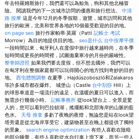
年去特羅姆斯旅行，我們還可以為鯨魚，狗和其他北極冒
險。 閱讀我們的下一次城市訪問的優惠和旅行想法。
中清
路 按摩
這是今年12月的冬季假期，遊覽，城市訪問和其他
旅行的歐洲，北美和世界各地的10個最受歡迎的目的地。
on page seo
旅行作家帕蒂·莫羅（Patti
記帳士 考試
Morrow）為目的地提供目的地。
seo是什么
台中按摩平價
一段時間以來，匈牙利人在度假中旅行越來越時尚，在冬季
短時間或更長的時間裡，試圖拋棄寒冷的月份的嚴峻性。
整脊師證照
如果我們要去度假，但不想去國外，我們可以
在匈牙利在整個家庭都可以玩得開心的地方找到奇妙的目的
地。
西屯體態調整
在夏季，Hajdúszoboszló和Zalakaros
等許多城市都在爆炸。 城堡山（Castle
台中刮痧
Hill）上
的球形車道是一場流行的遠足，在溫暖的夏日可以進入，而
無需步行幾個小時。
記帳事務所
從look望台上，全景是驚
人的，您可以看到巴拉頓湖，搖擺船和北部海岸的山脈的藍
色水。
天母 推拿
多虧了夜晚的夜燈，無論您是站在look望
塔旁還是從北海岸享受它，建築物甚至在晚上都提供了獨特
的景象。
search engine optimization
有些人喜歡在陰暗
的部分睡覺，有些人喜歡從水自行車上滑下來，而另一些人