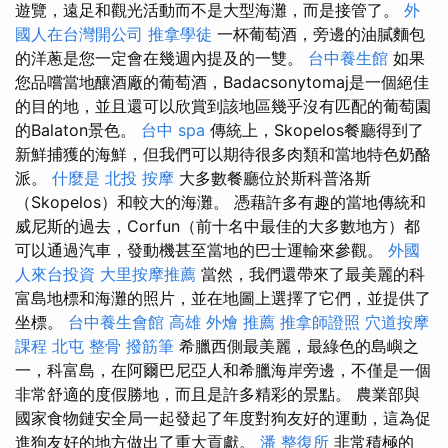
遊覽，遠足和觀光活動而不是大型海灘，而是接管了。
外
國人在台灣開公司
推拿學徒
一杯葡萄酒，旁邊的油膩麵包
的洋蔥是您一定會在幾週內提及的一雙。
台中養生館
如果
您品嚐當地釀酒廠的葡萄酒，Badacsonytomaj是一個絕佳
的目的地，並且還可以欣賞到該地區幾乎沒有匹配的葡萄園
的Balaton景色。
台中 spa
傳統上，Skopelos餐廳得到了
新鮮捕獲的海鮮，但我們可以期待很多肉類和當地特色奶酪
派。
什麼是
北投 按摩
大多數餐廳位於斯科普洛斯
（Skopelos）和較大的海灘。 憑藉許多有趣的當地傳統和
威尼斯的過去，Corfun（前十名中最佳的大多數地方）都
可以通過汽車，發動機甚至當地的巴士運輸來參觀。
外國
人來台投資
大里按摩推薦
當然，我們還帶來了最美麗的科
富島地標和海灘的照片，並在地圖上選擇了它們，並提供了
坐標。
台中養生會館
高雄 外燴 推薦
推拿師證照
穴道按摩
課程
北屯 整骨
撥筋筆
希臘西側最美麗，最綠色的島嶼之
一，科富島，在阿爾巴尼亞人和希臘海岸旁邊，不僅是一個
非常舒適的度假勝地，而且是許多精彩的景點。 農業部與
國家食物鏈安全局一起發起了年度對狗友好的運動，這為促
進狗友好的地方做出了重大貢獻。
潘 整復所
非常積極的