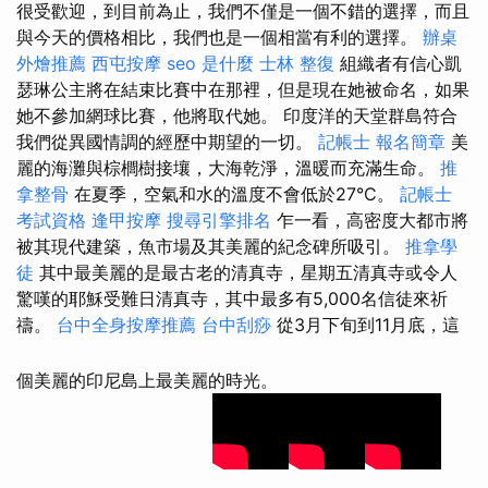
很受歡迎，到目前為止，我們不僅是一個不錯的選擇，而且
與今天的價格相比，我們也是一個相當有利的選擇。
辦桌
外燴推薦
西屯按摩
seo 是什麼
士林 整復
組織者有信心凱
瑟琳公主將在結束比賽中在那裡，但是現在她被命名，如果
她不參加網球比賽，他將取代她。 印度洋的天堂群島符合
我們從異國情調的經歷中期望的一切。
記帳士 報名簡章
美
麗的海灘與棕櫚樹接壤，大海乾淨，溫暖而充滿生命。
推
拿整骨
在夏季，空氣和水的溫度不會低於27°C。
記帳士
考試資格
逢甲按摩
搜尋引擎排名
乍一看，高密度大都市將
被其現代建築，魚市場及其美麗的紀念碑所吸引。
推拿學
徒
其中最美麗的是最古老的清真寺，星期五清真寺或令人
驚嘆的耶穌受難日清真寺，其中最多有5,000名信徒來祈
禱。
台中全身按摩推薦
台中刮痧
從3月下旬到11月底，這
個美麗的印尼島上最美麗的時光。