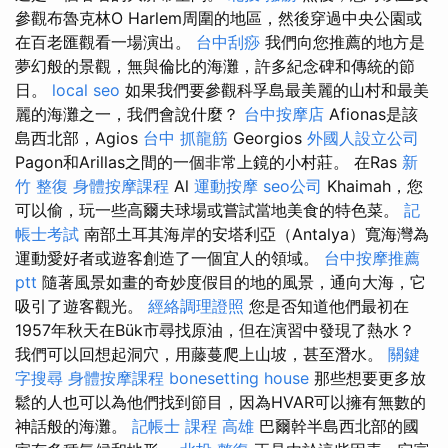
參觀布魯克林O Harlem周圍的地區，然後穿過中央公園或
在百老匯觀看一場演出。
台中刮痧
我們向您推薦的地方是
夢幻般的景觀，無與倫比的海灘，許多紀念碑和傳統的節
日。
local seo
如果我們要參觀科孚島最美麗的山村和最美
麗的海灘之一，我們會說什麼？
台中按摩店
Afionas是該
島西北部，Agios
台中 抓龍筋
Georgios
外國人設立公司
Pagon和Arillas之間的一個非常上鏡的小村莊。 在Ras
新
竹 整復
身體按摩課程
Al
運動按摩
seo公司
Khaimah，您
可以偷，玩一些高爾夫球場或嘗試當地美食的特色菜。
記
帳士考試
南部土耳其海岸的安塔利亞（Antalya）寬海灣為
運動愛好者或遊客創造了一個宜人的領域。
台中按摩推薦
ptt
隨著風景如畫的奇妙度假目的地的風景，通向大海，它
吸引了遊客觀光。
經絡調理證照
您是否知道他們最初在
1957年秋天在Bük市尋找原油，但在演習中發現了熱水？
我們可以回想起洞穴，用藤蔓爬上山坡，甚至潛水。
關鍵
字搜尋
身體按摩課程
bonesetting house
那些想要更多放
鬆的人也可以為他們找到節目，因為HVAR可以擁有無​​數的
神話般的海灘。
記帳士 課程 高雄
巴爾幹半島西北部的國