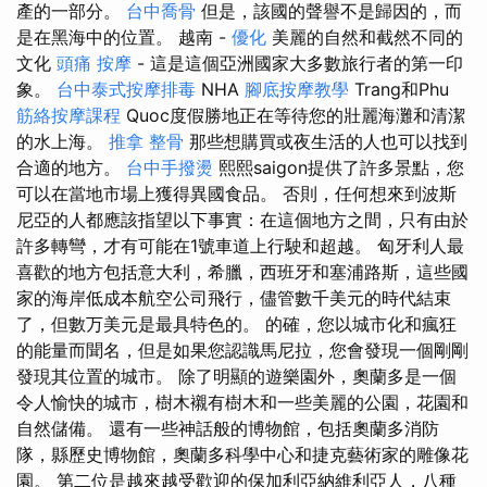
產的一部分。
台中喬骨
但是，該國的聲譽不是歸因的，而
是在黑海中的位置。 越南 -
優化
美麗的自然和截然不同的
文化
頭痛 按摩
- 這是這個亞洲國家大多數旅行者的第一印
象。
台中泰式按摩排毒
NHA
腳底按摩教學
Trang和Phu
筋絡按摩課程
Quoc度假勝地正在等待您的壯麗海灘和清潔
的水上海。
推拿 整骨
那些想購買或夜生活的人也可以找到
合適的地方。
台中手撥燙
熙熙saigon提供了許多景點，您
可以在當地市場上獲得異國食品。 否則，任何想來到波斯
尼亞的人都應該指望以下事實：在這個地方之間，只有由於
許多轉彎，才有可能在1號車道上行駛和超越。 匈牙利人最
喜歡的地方包括意大利，希臘，西班牙和塞浦路斯，這些國
家的海岸低成本航空公司飛行，儘管數千美元的時代結束
了，但數万美元是最具特色的。 的確，您以城市化和瘋狂
的能量而聞名，但是如果您認識馬尼拉，您會發現一個剛剛
發現其位置的城市。 除了明顯的遊樂園外，奧蘭多是一個
令人愉快的城市，樹木襯有樹木和一些美麗的公園，花園和
自然儲備。 還有一些神話般的博物館，包括奧蘭多消防
隊，縣歷史博物館，奧蘭多科學中心和捷克藝術家的雕像花
園。 第二位是越來越受歡迎的保加利亞納維利亞人，八種