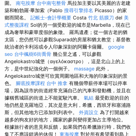
圍。
南屯按摩
台中南屯整骨
馬拉加主要以其美麗的古老建
築和帕勃羅·畢加索（Pablo
搜尋引擎排名
Picasso）的家
鄉而聞名。
記帳士-會計學概要
Costa
竹北 筋膜刀
del
美
式整復課程
Sol的另一個受歡迎的城市是Marbella，現在已
成為奢華和豪華度假的象徵。 羅馬遺產；從一個古老的猶
太區，您仍然可以參觀Suparad的房屋和猶太教堂；基督教
統治者的卡利浴或令人印象深刻的阿爾卡薩爾。
google
seo
台中楓樹6街喬骨
幾公里之遙，可以參觀
Angelokastro城堡（αγελόκαστρο），這是北山上的上
方，是中世紀強化的一個例子。
massage
此外，
Angelokastro城堡可欣賞周圍地區和大海的印象深刻的景
色。
腳底按摩課程
台中 推拿
有幾個帶薪停車場可以停車
場，因為該市的街道經常充滿自己的汽車和發動機，並且在
據稱舊城區的街道上不能駕駛汽車。
氣結
最受歡迎的目的
地仍然是克羅地亞，其次是意大利，希臘，西班牙和塞浦路
斯，但其他地方已添加到列表中。
外資設立
為了打開越來
越多的狗友好的地方，國家的參與變得更加占主導地位。
根據旅行者的意見和反饋，如果我們在希臘旅行時，我們收
集了不應該錯過的休假！
東海按摩
對於所有希望看到島上