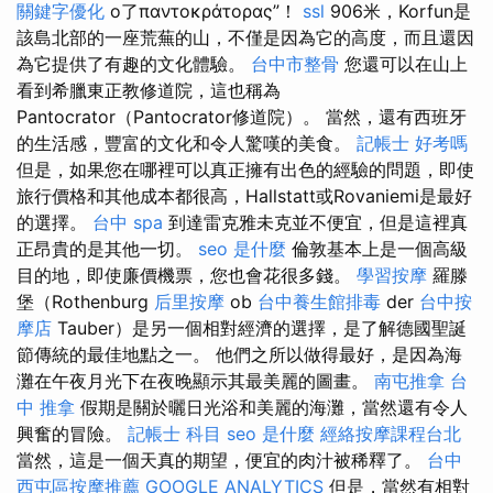
關鍵字優化
o了παντοκράτορας”！
ssl
906米，Korfun是
該島北部的一座荒蕪的山，不僅是因為它的高度，而且還因
為它提供了有趣的文化體驗。
台中市整骨
您還可以在山上
看到希臘東正教修道院，這也稱為
Pantocrator（Pantocrator修道院）。 當然，還有西班牙
的生活感，豐富的文化和令人驚嘆的美食。
記帳士 好考嗎
但是，如果您在哪裡可以真正擁有出色的經驗的問題，即使
旅行價格和其他成本都很高，Hallstatt或Rovaniemi是最好
的選擇。
台中 spa
到達雷克雅未克並不便宜，但是這裡真
正昂貴的是其他一切。
seo 是什麼
倫敦基本上是一個高級
目的地，即使廉價機票，您也會花很多錢。
學習按摩
羅滕
堡（Rothenburg
后里按摩
ob
台中養生館排毒
der
台中按
摩店
Tauber）是另一個相對經濟的選擇，是了解德國聖誕
節傳統的最佳地點之一。 他們之所以做得最好，是因為海
灘在午夜月光下在夜晚顯示其最美麗的圖畫。
南屯推拿
台
中 推拿
假期是關於曬日光浴和美麗的海灘，當然還有令人
興奮的冒險。
記帳士 科目
seo 是什麼
經絡按摩課程台北
當然，這是一個天真的期望，便宜的肉汁被稀釋了。
台中
西屯區按摩推薦
GOOGLE ANALYTICS
但是，當然有相對