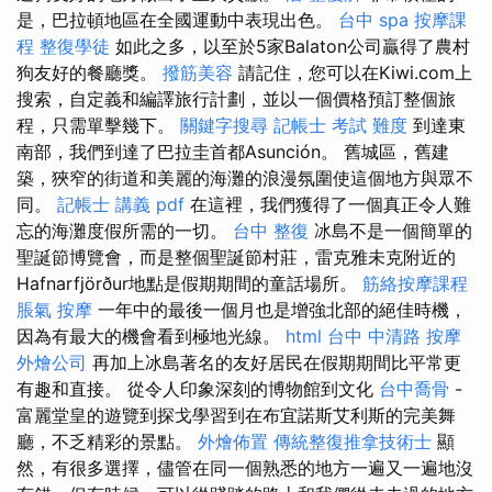
是，巴拉頓地區在全國運動中表現出色。
台中 spa
按摩課
程
整復學徒
如此之多，以至於5家Balaton公司贏得了農村
狗友好的餐廳獎。
撥筋美容
請記住，您可以在Kiwi.com上
搜索，自定義和編譯旅行計劃，並以一個價格預訂整個旅
程，只需單擊幾下。
關鍵字搜尋
記帳士 考試 難度
到達東
南部，我們到達了巴拉圭首都Asunción。 舊城區，舊建
築，狹窄的街道和美麗的海灘的浪漫氛圍使這個地方與眾不
同。
記帳士 講義 pdf
在這裡，我們獲得了一個真正令人難
忘的海灘度假所需的一切。
台中 整復
冰島不是一個簡單的
聖誕節博覽會，而是整個聖誕節村莊，雷克雅未克附近的
Hafnarfjörður地點是假期期間的童話場所。
筋絡按摩課程
脹氣 按摩
一年中的最後一個月也是增強北部的絕佳時機，
因為有最大的機會看到極地光線。
html
台中 中清路 按摩
外燴公司
再加上冰島著名的友好居民在假期期間比平常更
有趣和直接。 從令人印象深刻的博物館到文化
台中喬骨
-
富麗堂皇的遊覽到探戈學習到在布宜諾斯艾利斯的完美舞
廳，不乏精彩的景點。
外燴佈置
傳統整復推拿技術士
顯
然，有很多選擇，儘管在同一個熟悉的地方一遍又一遍地沒