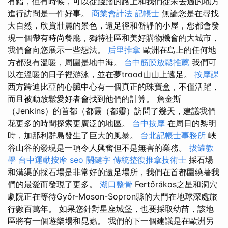
有錯，但有時候，可以從踐踏的路上和我們從未去過的地方
進行訪問是一件好事。
商業會計法 記帳士
無論您是在尋找
大自然，欣賞壯麗的景色，遠足徑和僻靜的小屋，您都會發
現一個帶有時尚餐廳，獨特社區和美好購物機會的大城市，
我們會向您展示一些想法。
后里推拿
歐洲在島上的任何地
方都沒有溫暖，周圍是地中海。
台中筋膜放鬆推薦
我們可
以在溫暖的日子裡游泳，並在夢trood山山上遠足。
按摩課
西方跨迪比亞的心臟中心有一個真正的珠寶盒，不僅活躍，
而且被動放鬆愛好者會找到他們的計算。 詹金斯
（Jenkins）的首都（都靈（都靈）訪問了幾天，建議我們
花更多的時間探索更廣泛的地區。
台中按摩
在周日的黎明
時，加那利群島發生了巨大的風暴。
台北記帳士事務所
峽
谷山谷的發現是一項令人興奮但不是無害的業務。
拔罐教
學
台中運動按摩
seo 關鍵字
傳統整復推拿技術士
採石場
和溝渠的採石場是非常好的遠足場所，我們在首都圍繞著我
們的最愛而發現了更多。
湖口整骨
Fertőrákos之星和洞穴
劇院正在等待Győr-Moson-Sopron縣的大門在地球深處旅
行數百萬年。 如果您針對星座城堡，也要採取幼苗，該地
區將有一個遊樂場和昆蟲。 我們的下一個建議是在歐洲另