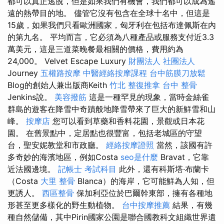
都可以真正逃脫，但是如果我們有機會，我們都可以成為遙
遠的熱帶目的地。 儘管它沒有包含在全球十名中，但這是
15歲，如果我們只看歐洲國家，匈牙利在包括布達佩斯在內
的第九名。 平均而言，它必須為八種產品或服務支付近3.3
萬美元，這是三道菜晚餐最相關的價格，費用約為
24,000。 Velvet Escape Luxury
財團法人 社團法人
Journey
五權路按摩
中醫經絡按摩課程
台中筋膜刀放鬆
Blog的創始人兼出版商Keith
竹北 整復推拿
台中 整骨
Jenkins說。
美容撥筋
這是一種罕見的現象，當時金絲雀
群島的遊客在降雪中奇蹟般地降雪帶來了巨大的新鮮雪和山
峰。
按摩店
您可以看到草藥和香料花園，景觀或日本花
園。 在舊景點中，定居點也很豐富，包括老城區的守望
台，聖安妮教堂和市政廳。
經絡按摩證照
當然，該國有許
多奇妙的海濱地區，例如Costa
seo是什麼
Bravat，它靠
近法國邊境。
記帳士 考試科目
此外，還有科斯塔·布蘭卡
（Costa
大里 整骨
Blanca）的海岸，它可能鮮為人知，但
更誘人。
西區整骨
保加利亞位於巴爾幹東部，擁有各種地
形甚至更多樣化的野生動植物。
台中按摩推薦
結果，有幾
種自然儲備，其中Pirin國家公園是聯合國教科文組織世界遺