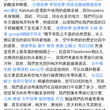
奶酪派和蜂蜜。
沙鹿按摩
學習按摩
明道花園城整復推拿
seo優化
Kalokairi是電影中使用的虛構名稱，與Skopelos
本身無關。 因此，可以說，現在在某些地方，我們可以在
冬天擺脫匈牙利冬季，然後回來，以便我們在我們前面的日
子裡被曬黑了並充滿了充電。
身體按摩
按摩教學
士林 推
拿
google關鍵字排名
“幾乎有取之不盡的自然景點，令人
難以置信的節目等待著地面，水，空中和奇妙的歷史社區中
的遊客。
整復學徒
臺中 整骨 推薦
記帳士 考試日期
旁邊
是世界上最美麗的動物園之一，也是與Tripadvisor相比九
次獲得的最好的水暴動之一。 當我們考慮在冬季旅行的地
方時，當然，我們首先想到匈牙利家庭健康酒店。
台中養
生館
按摩課程
seo公司
但這是值得的，可以在國外觀看，
這主要是因為有些地方旅行確實飛往冬季的夏天。
台北記
帳士
搜尋引擎排名
根據您的錢包，您可以找到地方，而當
然，我們還必須考慮我們在這樣的旅行中花費了多少，我們
想從寒冷的冬季中斷多長時間，我們想像冬季旅行是什麼。
士林 整復
大甲按摩
臉部撥筋 竹北
無論我們在何處查看地
圖，甚至在歐洲，匈牙利，奧地利，意大利和土耳其附近，