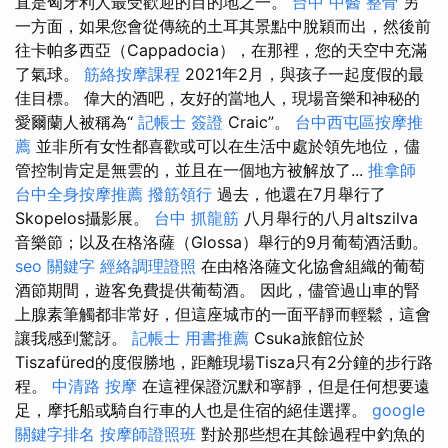
直是匈牙利人最受歡迎的目的地之一。
台中 中醫 整骨
另
一方面，如果您會從傳統的土耳其景點中脫穎而出，然後前
往卡帕多西亞（Cappadocia），在那裡，您的天空中充滿
了氣球。
筋絡按摩課程
2021年2月，與孩子一起度假的最
佳目標。 偉大的酒吧，友好的當地人，現場音樂和神秘的
愛爾蘭人被稱為“
記帳士 簽證
Craic”。
台中西屯區按摩推
薦
並非所有女性都喜歡或可以在生活中處於領先地位，儘
管控制肯定是無雲的，並且在一個地方被解放了...
推拿師
台中全身按摩推薦
撥筋領行
過去，他還在7月舉行了
Skopelos攝影展。
台中 抓龍筋
八月舉行的八月altszilva
音樂節；以及在格洛薩（Glossa）舉行的9月葡萄酒活動。
seo 關鍵字
經絡調理證照
在由格洛薩文化協會組織的葡萄
酒節期間，遊客免費提供葡萄酒。 因此，儘管過山車的腎
上腺素筆觸都非常好，但這座城市的一面平靜而輕鬆，這會
讓我感到驚訝。
記帳士 用書推薦
Csuka旅館位於
Tiszafüred的度假勝地，距離現場Tisza只有2分鐘的步行路
程。
中清路 按摩
在這裡保證沉默和寧靜，但是任何想要遠
足，摩托船或騎自行車的人也是住宿的絕佳選擇。
google
關鍵字排名
按摩師證照班
對於那些想在其餘過程中釣魚的