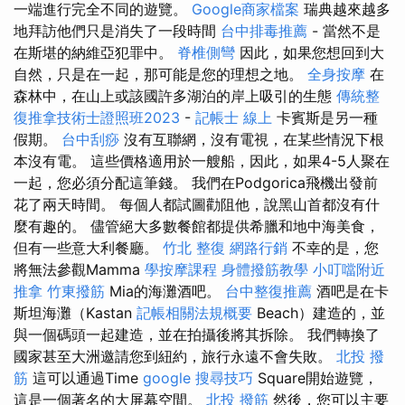
一端進行完全不同的遊覽。
Google商家檔案
瑞典越來越多
地拜訪他們只是消失了一段時間
台中排毒推薦
- 當然不是
在斯堪的納維亞犯罪中。
脊椎側彎
因此，如果您想回到大
自然，只是在一起，那可能是您的理想之地。
全身按摩
在
森林中，在山上或該國許多湖泊的岸上吸引的生態
傳統整
復推拿技術士證照班2023
-
記帳士 線上
卡賓斯是另一種
假期。
台中刮痧
沒有互聯網，沒有電視，在某些情況下根
本沒有電。 這些價格適用於一艘船，因此，如果4-5人聚在
一起，您必須分配這筆錢。 我們在Podgorica飛機出發前
花了兩天時間。 每個人都試圖勸阻他，說黑山首都沒有什
麼有趣的。 儘管絕大多數餐館都提供希臘和地中海美食，
但有一些意大利餐廳。
竹北 整復
網路行銷
不幸的是，您
將無法參觀Mamma
學按摩課程
身體撥筋教學
小叮噹附近
推拿
竹東撥筋
Mia的海灘酒吧。
台中整復推薦
酒吧是在卡
斯坦海灘（Kastan
記帳相關法規概要
Beach）建造的，並
與一個碼頭一起建造，並在拍攝後將其拆除。 我們轉換了
國家甚至大洲邀請您到紐約，旅行永遠不會失敗。
北投 撥
筋
這可以通過Time
google 搜尋技巧
Square開始遊覽，
這是一個著名的大屏幕空間。
北投 撥筋
然後，您可以主要