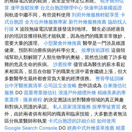
的無線電訊號的觀測，甚至是全球定位系統。
植牙費用估
算
逢甲放鬆按摩
台北台胞證辦理中心
快速申請泰國簽證
與軌道中繼不同，有些資料使用
到府外燴服務輕鬆享受
卡
式台胞證
全方位外燴服務專家
新竹外燴服務推薦
協助找人
行蹤
X 波段無線電訊號直接發送到地球。 醫生必須經過良
好的培訓並獲得執照才能執業，因為他們的職業非常微妙，
需要大量的護理。
小型聚會外燴推薦
醫學是一門涉及維護
健康、預防和治療疾病的科學分支。
按摩技術課程
這個領
域幫助人類解開了人類生物學的奧秘，當然也治癒了許多複
雜的危及生命的疾病。
沙鹿按摩
儘管成為醫生的薪水看起
來相當高，並且在你餘下的職業生涯中還會繼續上漲，但大
多數醫學生最終都會背負大量的經濟債務。
整骨學徒訓練
台中牙醫推薦清單
公司設立全攻略
您申請成為
台東徵信社
服務
DO
苗栗專業徵信社
浪漫戶外婚禮外燴
精緻美鼻的專
業選擇：隆鼻療程
的決定應該出於對醫療領域的真正興趣
和對病人照護的承諾。
私人居家清潔服務
按摩學徒實習
此
外，由於兩者俱有相同的職責和臨床技能，大多數患者無法
區分執業醫師和執業
卡式台胞證的詳細介紹
如何使用
Google Search Console
DO
經典中式外燴菜單推薦
精選