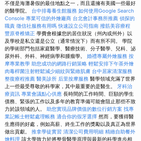
不僅是海灘暑假的最佳地點之一，而且還擁有美國一些最好
的醫學院。
台中排毒養生館服務
如何使用Google Search
Console
專業可信的外燴廠商
台北會計事務所推薦
偵探的
職責
徵信社服務有用嗎
快速設立公司指南
撥筋美容療程
豐原脊椎矯正
學費會根據您的居住狀況（州內或州外）以
及學校是私立還是公立（通常情況下）而有所不同。 學院
的學術部門包括家庭醫學、醫療技術、分子醫學、兒科、泌
尿外科、外科、神經病學和腫瘤學。
婚禮專屬外燴服務
按
摩專業教學
助您成功的網路行銷策略
輕鬆安排下午茶外燴
肉毒桿菌注射輕鬆減少細紋與緊緻肌膚
台中居家清潔服務
整復療程推薦
醫美診所
后里按摩服務
醫學領域充滿了世界
上一些最受尊敬的科學家，其中最重要的是醫生。
牙科治
療資訊
專業會議點心供應
長時間的工作時間、巨額的學生
債務、緊張的工作以及多年的教育準備可能會阻止那些不致
力於該領域的人。
助您實現品牌價值的數位行銷方案
找專
業記帳士輕鬆處理帳務
適合你的假牙選擇
然而，要獲得醫
生應得的好處，例如高薪、終生工作的獎勵以及真正為世界
做出貢獻。
推拿學徒實習
清潔公司費用明細
精緻自助餐外
燴料理
該大學致力於將整骨醫學原理與最新的科學進步相