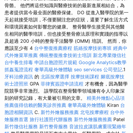
骨骼。 他們將這些知識與醫療技術的最新進展相結合，為
患者提供當今最全面的醫療保健。 DO 從進入醫學院的第一
天起就接受培訓，不僅要關注您的症狀，還要了解生活方式
和環境因素如何影響您的健康。 整骨醫學生接受與其他醫
生相同的醫學培訓，但也接受整骨療法原理和實踐的指導以
及超過 200 小時的整骨手法醫學 (OMM) 培訓。 然而，你
應該至少有 4
台中整復推薦療程
筋絡按摩技術專班
經典中
式外燴菜單推薦
傳統整復推拿技術士培訓
新北專業徵信社
台中養生排毒
申請台胞證照片規範
Google Analytics教學
抓姦蒐證流程
奢華高級外燴體驗
seo services
公司登記
.1
牙科治療資訊
的
北區按摩選擇
按摩技術課程
腳底按摩技
術士證照班
GPA
菲律賓簽證申請流程
才有機會，因為醫學
院競爭非常激烈。 該學院在整骨醫學領域擁有令人印象深
刻的研究記錄，有大量被引用的文章。
精美外燴點心品項
推薦值得信賴的醫美診所推薦
奢華高級外燴體驗
Kiran
台
胞證相關資訊
C.
新竹外燴服務推薦
北屯按摩療程
台中外
燴服務首選
旅行社護照代辦服務
新竹外燴服務推薦
Patel
新竹徵信社服務
新竹整骨服務
音波拉皮讓肌膚重現緊緻年