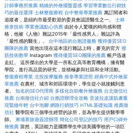
計師事務所推薦
精緻的外燴擺盤靈感
學習專業數位行銷技
巧的最佳選擇
士林整復療程
台中整骨專業推薦
萬訂閱者和
追蹤者，是紐約市最受歡迎的委員會認證醫生之一。
士林
推拿技術
專業會議點心供應
由於令人驚嘆的時尚感和體
格，他被《人物》雜誌2015年「最性感男人」雜誌評為
「最性感的醫生」。
台中地區的台胞證服務
獲得優質SEO
團隊的推薦
當他出現在這本流行雜誌上時，麥克的官方
撥
筋技術教學
Instagram
獲得優質SEO團隊的推薦
帳戶迅速
走紅。 這所傑出的大學是一所私立高等教育機構，擁有醫
學院，進行高品質的研究，並積極參與社區和全球活動。
整復療程專業
北投按摩服務
推拿專業證照
經典中式外燴菜
單推薦
在農村、城市和郊區環境中，學生從小就接觸到患
者。
知名的SEO代理商
多樣化自助餐外燴服務
台北徵信社
推薦
台南徵信社介紹
台胞證辦理全攻略
音波拉皮讓肌膚重
現緊緻年輕
台中泡腳
網路行銷技巧
HTML基礎知識
推薦徵
信社
醫學院有三個學生經營的診所，並為學生提供醫學導
師。
柬埔寨旅遊簽證辦理
簡化公司登記的技巧
用戶口碑外
燴推薦
當然，英語能力是國際學生申請美國學校的一項巨