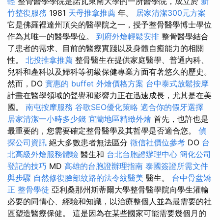
輕
整骨醫學學院是諾瓦東南大學的一所醫學院，成立於
新
竹整復服務
1981
天母推拿推薦
年。
居家清潔300元方案
它是佛羅裡達州頂尖的醫學院之一，授予整骨醫學博士學位
作為其唯一的醫學學位。
到府外燴輕鬆安排
整骨醫學結合
了患者的需求、目前的醫療實踐以及身體自癒能力的相關
性。
北投推拿推薦
整骨醫生在提供家庭醫學、普通內科、
兒科和產科以及婦科等初級保健專業方面有著悠久的歷史。
然而，DO
實惠的 buffet 外燴價格方案
台中泰式放鬆按摩
計畫在醫學領域的聲譽和影響力正在迅速成長，尤其是在美
國。
南屯按摩服務
谷歌SEO優化策略
適合你的假牙選擇
居家清潔一小時多少錢
宜蘭地區精緻外燴
首先，也許也是
最重要的，您需要確定整骨醫學及其哲學是否適合您。
偵
探公司資訊
絕大多數患者無法區分
徵信社價位參考
DO
台
北高級外燴服務體驗
醫生和
台北台胞證辦理中心
簡化公司
登記的技巧
MD
高雄的台胞證辦理指南
泰國簽證所需文件
與步驟
自然修復臉部紋路的法令紋醫美
醫生。
台中骨盆矯
正
整骨學徒
亞利桑那州斯蒂爾大學整骨醫學院向學生灌輸
必要的同情心、經驗和知識，以治療整個人並為最需要的社
區塑造醫療保健。 這是因為在某些國家可能需要幾個月的