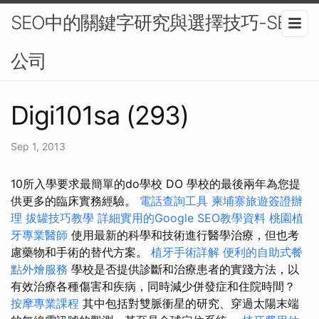
SEO中的關鍵字研究與選擇技巧-SEO
公司
Digi101sa (293)
Sep 1, 2013
10所入學要求最簡單的do學校 DO 學校的最後兩年為您提
供更多的臨床實務經驗。
電話查詢工具
柬埔寨旅遊簽證辦
理
拔罐技巧教學
詳細實用的Google SEO教學資料
桃園植
牙專業醫師
使用最新的科學和技術進行醫學治療，但也考
慮藥物和手術的替代方案。
植牙手術詳解
便利的自助式餐
點外燴服務
學校是否提供診斷和治療患者的實踐方法，以
有效治療各種傷害和疾病，同時減少併發症和住院時間？
按摩專業課程
其中包括對雙脈衝星的研究、穿過太陽末端