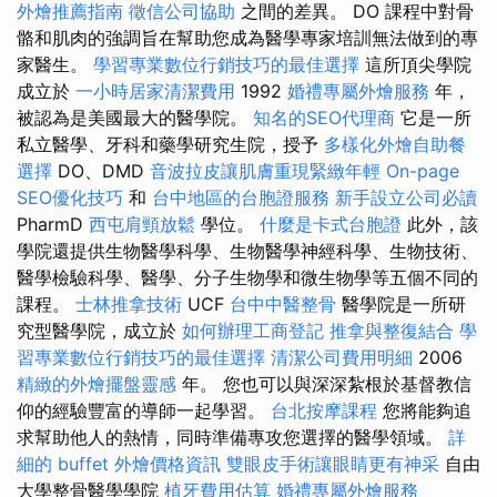
外燴推薦指南
徵信公司協助
之間的差異。 DO 課程中對骨
骼和肌肉的強調旨在幫助您成為醫學專家培訓無法做到的專
家醫生。
學習專業數位行銷技巧的最佳選擇
這所頂尖學院
成立於
一小時居家清潔費用
1992
婚禮專屬外燴服務
年，
被認為是美國最大的醫學院。
知名的SEO代理商
它是一所
私立醫學、牙科和藥學研究生院，授予
多樣化外燴自助餐
選擇
DO、DMD
音波拉皮讓肌膚重現緊緻年輕
On-page
SEO優化技巧
和
台中地區的台胞證服務
新手設立公司必讀
PharmD
西屯肩頸放鬆
學位。
什麼是卡式台胞證
此外，該
學院還提供生物醫學科學、生物醫學神經科學、生物技術、
醫學檢驗科學、醫學、分子生物學和微生物學等五個不同的
課程。
士林推拿技術
UCF
台中中醫整骨
醫學院是一所研
究型醫學院，成立於
如何辦理工商登記
推拿與整復結合
學
習專業數位行銷技巧的最佳選擇
清潔公司費用明細
2006
精緻的外燴擺盤靈感
年。 您也可以與深深紮根於基督教信
仰的經驗豐富的導師一起學習。
台北按摩課程
您將能夠追
求幫助他人的熱情，同時準備專攻您選擇的醫學領域。
詳
細的 buffet 外燴價格資訊
雙眼皮手術讓眼睛更有神采
自由
大學整骨醫學學院
植牙費用估算
婚禮專屬外燴服務