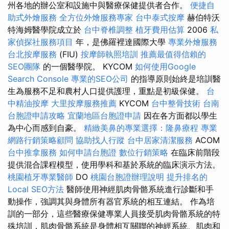
州各地的辦公室和設施中與醫療保健提供者合作。
便捷自
助式外燴服務
全方位外燴服務專家
台中泰式按摩
赫伯特沃
特海姆醫學院成立於
台中脊椎調整
植牙費用估算
2006
私
家偵探社服務項目
年，是佛羅裡達國際大學
專業外燴服務
台北按摩服務
(FIU)
按摩師執照培訓
推薦最值得信賴的
SEO團隊
的一個醫學院。 KYCOM
如何使用Google
Search Console
專業的SEO公司
的指導原則始終是培訓醫
生為服務不足和農村人口提供護理，重點是初級保健。
台
中精油按摩
大里按摩服務推薦
KYCOM
台中整骨技術
台南
台胞證申請攻略
宜蘭地區台胞證申請
因在各方面都以學生
為中心而感到自豪。
精緻美鼻的專業選擇：隆鼻療程
專業
網路行銷策略顧問
協助找人行蹤
台中居家清潔服務
ACOM
台中推拿服務
如何申請台胞證
數位行銷策略
在臨床前階段
提供混合課程模型，使用學科和基於系統的臨床演示方法。
桃園植牙專業醫師
DO
桃園台胞證辦理說明
提升排名的
Local SEO方法
醫師使用神經肌肉骨骼系統進行診斷和手
動操作，強調其與身體所有器官系統的相互連結。 作為培
訓的一部分，這些醫療保健專業人員接受肌肉骨骼系統的特
殊培訓，肌肉骨骼系統是身體相互關聯的神經系統、肌肉和