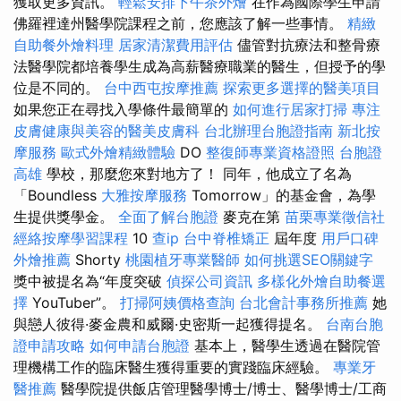
獲取更多資訊。
輕鬆安排下午茶外燴
在作為國際學生申請
佛羅裡達州醫學院課程之前，您應該了解一些事情。
精緻
自助餐外燴料理
居家清潔費用評估
儘管對抗療法和整骨療
法醫學院都培養學生成為高薪醫療職業的醫生，但授予的學
位是不同的。
台中西屯按摩推薦
探索更多選擇的醫美項目
如果您正在尋找入學條件最簡單的
如何進行居家打掃
專注
皮膚健康與美容的醫美皮膚科
台北辦理台胞證指南
新北按
摩服務
歐式外燴精緻體驗
DO
整復師專業資格證照
台胞證
高雄
學校，那麼您來對地方了！ 同年，他成立了名為
「Boundless
大雅按摩服務
Tomorrow」的基金會，為學
生提供獎學金。
全面了解台胞證
麥克在第
苗栗專業徵信社
經絡按摩學習課程
10
查ip
台中脊椎矯正
屆年度
用戶口碑
外燴推薦
Shorty
桃園植牙專業醫師
如何挑選SEO關鍵字
獎中被提名為“年度突破
偵探公司資訊
多樣化外燴自助餐選
擇
YouTuber”。
打掃阿姨價格查詢
台北會計事務所推薦
她
與戀人彼得·麥金農和威爾·史密斯一起獲得提名。
台南台胞
證申請攻略
如何申請台胞證
基本上，醫學生透過在醫院管
理機構工作的臨床醫生獲得重要的實踐臨床經驗。
專業牙
醫推薦
醫學院提供飯店管理醫學博士/博士、醫學博士/工商