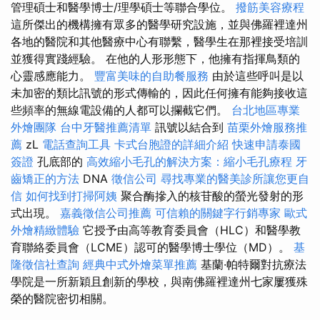
管理碩士和醫學博士/理學碩士等聯合學位。
撥筋美容療程
這所傑出的機構擁有眾多的醫學研究設施，並與佛羅裡達州
各地的醫院和其他醫療中心有聯繫，醫學生在那裡接受培訓
並獲得實踐經驗。 在他的人形形態下，他擁有指揮鳥類的
心靈感應能力。
豐富美味的自助餐服務
由於這些呼叫是以
未加密的類比訊號的形式傳輸的，因此任何擁有能夠接收這
些頻率的無線電設備的人都可以攔截它們。
台北地區專業
外燴團隊
台中牙醫推薦清單
訊號以結合到
苗栗外燴服務推
薦
zL
電話查詢工具
卡式台胞證的詳細介紹
快速申請泰國
簽證
孔底部的
高效縮小毛孔的解決方案：縮小毛孔療程
牙
齒矯正的方法
DNA
徵信公司
尋找專業的醫美診所讓您更自
信
如何找到打掃阿姨
聚合酶摻入的核苷酸的螢光發射的形
式出現。
嘉義徵信公司推薦
可信賴的關鍵字行銷專家
歐式
外燴精緻體驗
它授予由高等教育委員會（HLC）和醫學教
育聯絡委員會（LCME）認可的醫學博士學位（MD）。
基
隆徵信社查詢
經典中式外燴菜單推薦
基蘭·帕特爾對抗療法
學院是一所新穎且創新的學校，與南佛羅裡達州七家屢獲殊
榮的醫院密切相關。