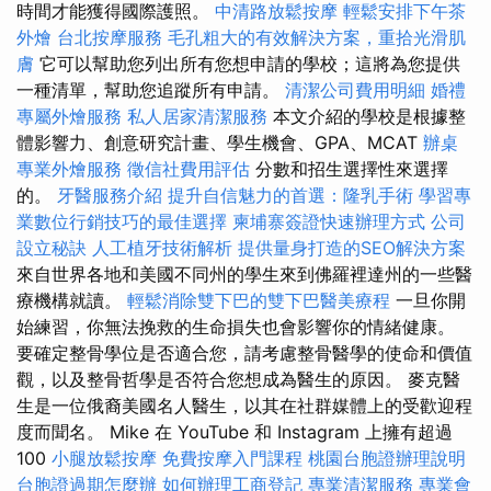
時間才能獲得國際護照。
中清路放鬆按摩
輕鬆安排下午茶
外燴
台北按摩服務
毛孔粗大的有效解決方案，重拾光滑肌
膚
它可以幫助您列出所有您想申請的學校；這將為您提供
一種清單，幫助您追蹤所有申請。
清潔公司費用明細
婚禮
專屬外燴服務
私人居家清潔服務
本文介紹的學校是根據整
體影響力、創意研究計畫、學生機會、GPA、MCAT
辦桌
專業外燴服務
徵信社費用評估
分數和招生選擇性來選擇
的。
牙醫服務介紹
提升自信魅力的首選：隆乳手術
學習專
業數位行銷技巧的最佳選擇
柬埔寨簽證快速辦理方式
公司
設立秘訣
人工植牙技術解析
提供量身打造的SEO解決方案
來自世界各地和美國不同州的學生來到佛羅裡達州的一些醫
療機構就讀。
輕鬆消除雙下巴的雙下巴醫美療程
一旦你開
始練習，你無法挽救的生命損失也會影響你的情緒健康。
要確定整骨學位是否適合您，請考慮整骨醫學的使命和價值
觀，以及整骨哲學是否符合您想成為醫生的原因。 麥克醫
生是一位俄裔美國名人醫生，以其在社群媒體上的受歡迎程
度而聞名。 Mike 在 YouTube 和 Instagram 上擁有超過
100
小腿放鬆按摩
免費按摩入門課程
桃園台胞證辦理說明
台胞證過期怎麼辦
如何辦理工商登記
專業清潔服務
專業會