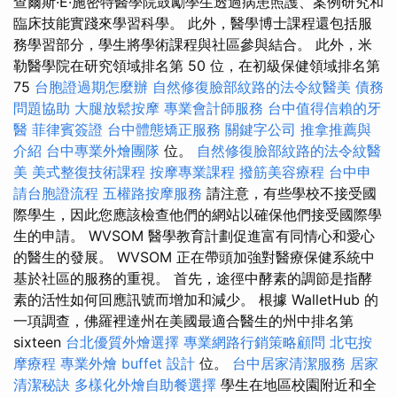
查爾斯·E·施密特醫學院鼓勵學生透過病患照護、案例研究和
臨床技能實踐來學習科學。 此外，醫學博士課程還包括服
務學習部分，學生將學術課程與社區參與結合。 此外，米
勒醫學院在研究領域排名第 50 位，在初級保健領域排名第
75
台胞證過期怎麼辦
自然修復臉部紋路的法令紋醫美
債務
問題協助
大腿放鬆按摩
專業會計師服務
台中值得信賴的牙
醫
菲律賓簽證
台中體態矯正服務
關鍵字公司
推拿推薦與
介紹
台中專業外燴團隊
位。
自然修復臉部紋路的法令紋醫
美
美式整復技術課程
按摩專業課程
撥筋美容療程
台中申
請台胞證流程
五權路按摩服務
請注意，有些學校不接受國
際學生，因此您應該檢查他們的網站以確保他們接受國際學
生的申請。 WVSOM 醫學教育計劃促進富有同情心和愛心
的醫生的發展。 WVSOM 正在帶頭加強對醫療保健系統中
基於社區的服務的重視。 首先，途徑中酵素的調節是指酵
素的活性如何回應訊號而增加和減少。 根據 WalletHub 的
一項調查，佛羅裡達州在美國最適合醫生的州中排名第
sixteen
台北優質外燴選擇
專業網路行銷策略顧問
北屯按
摩療程
專業外燴 buffet 設計
位。
台中居家清潔服務
居家
清潔秘訣
多樣化外燴自助餐選擇
學生在地區校園附近和全