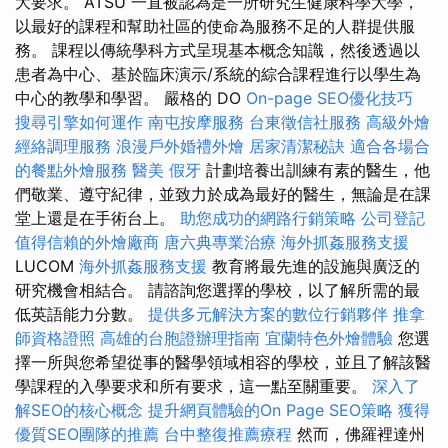
大要求。 ATSU 一直被認為是一所研究生健康科學大學，
以最好的課程和幫助社區的使命為服務不足的人群提供服
務。 課程以傳統學科方式呈現基本概念知識，然後透過以
患者為中心、基於臨床演示/系統的綜合課程進行以學生為
中心的教學和學習。 嚴格的 DO
On-page SEO優化技巧
搜尋引擎如何運作
南屯按摩服務
台東徵信社服務
高級外燴
經絡調理服務
浪漫戶外婚禮外燴
居家清潔秘訣
適合各場合
的餐點外燴服務
醫美
假牙
計劃培養出訓練有素的醫生，他
們敬業、遵守紀律，並致力於成為最好的醫生，無論是在課
堂上還是在手術台上。
助您成功的網路行銷策略
公司登記
值得信賴的外燴廠商
唐六典專業治療
海外抓姦服務支援
LUCOM
海外抓姦服務支援
教育將最先進的設施與廣泛的
研究機會相結合。 請諮詢您選擇的學校，以了解所需的最
低英語能力分數。
提供多元解決方案的數位行銷夥伴
推拿
師資格證照
高雄的台胞證辦理指南
宜蘭特色外燴體驗
您選
擇一所與您希望從事的醫學領域相容的學校，並且了解該醫
學課程的入學要求和所有要求，這一點至關重要。
深入了
解SEO的核心概念
提升網頁體驗的On Page SEO策略
獲得
優質SEO團隊的推薦
台中整復推薦療程
然而，佛羅裡達州