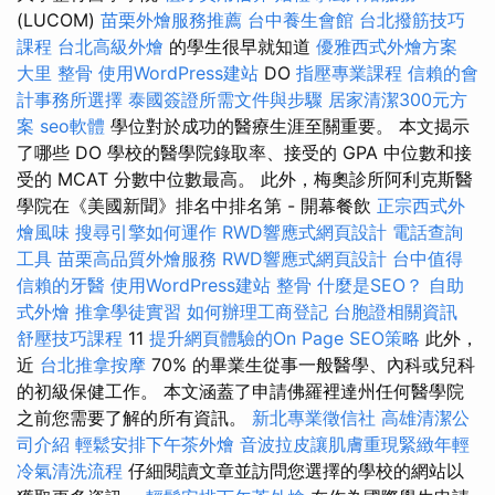
(LUCOM)
苗栗外燴服務推薦
台中養生會館
台北撥筋技巧
課程
台北高級外燴
的學生很早就知道
優雅西式外燴方案
大里 整骨
使用WordPress建站
DO
指壓專業課程
信賴的會
計事務所選擇
泰國簽證所需文件與步驟
居家清潔300元方
案
seo軟體
學位對於成功的醫療生涯至關重要。 本文揭示
了哪些 DO 學校的醫學院錄取率、接受的 GPA 中位數和接
受的 MCAT 分數中位數最高。 此外，梅奧診所阿利克斯醫
學院在《美國新聞》排名中排名第 - 開幕餐飲
正宗西式外
燴風味
搜尋引擎如何運作
RWD響應式網頁設計
電話查詢
工具
苗栗高品質外燴服務
RWD響應式網頁設計
台中值得
信賴的牙醫
使用WordPress建站
整骨
什麼是SEO？
自助
式外燴
推拿學徒實習
如何辦理工商登記
台胞證相關資訊
舒壓技巧課程
11
提升網頁體驗的On Page SEO策略
此外，
近
台北推拿按摩
70% 的畢業生從事一般醫學、內科或兒科
的初級保健工作。 本文涵蓋了申請佛羅裡達州任何醫學院
之前您需要了解的所有資訊。
新北專業徵信社
高雄清潔公
司介紹
輕鬆安排下午茶外燴
音波拉皮讓肌膚重現緊緻年輕
冷氣清洗流程
仔細閱讀文章並訪問您選擇的學校的網站以