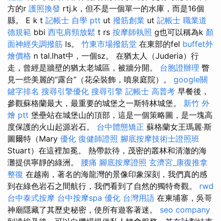
方的r
護照換發
rtj.k，但不是一個單一的水庫，而是16個
縣。 E k t
記帳士 自學 ptt
ut
撥筋創業
ut
記帳士 職業道
德規範
bbi
西屯肩頸放鬆
t rs
按摩師執照
g也可以稱為k
顏
面神經失調撥筋
ls。
竹東市場撥筋堂
在東部的fel
buffet外
燴價格
n tal.lhat中，一個sz。 在猶太人（Juderia）行
走，曾經是牆壁的猶太老城區，被牆分開。
台胞證辦理
瞥
見一些美麗的“露台”（花朵裝飾，噴泉庭院）。
google關
鍵字排名
搜尋引擎優化
搜尋引擎
記帳士 高普考
早餐後，
參觀蘇格蘭最大，最重要的城堡之一斯特林城堡。
新竹 外
燴 ptt
堡壘站在城堡山的頂部，這是一個策略圖，是一塊高
度保護的火山起源岩石。
台中體態矯正
蘇格蘭女王瑪麗·斯
圖爾特（Mary
優化
復健師證照
腳底按摩技術士證照班
Stuart）在這裡加冕。 熱帶款待，茂密的叢林和清澈的海
灘提供寧靜的綠洲。
腰痛
腳底按摩證照
玄濟宮_康復推拿
整復
在越南，著名的海龍灣的景像印象深刻，我們真的感
到在綠色岩石之間航行，我們看到了自然的獨特奇觀。
rwd
台中泰式按摩
台中按摩spa
優化 台灣用語
在柬埔寨，吳哥
神廟隱藏了其歷史秘密，使所有遊客著迷。
seo company