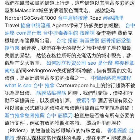
我們在風景如畫的街道上行走，這些街道以其豐富多彩的房
屋和Malaspina城堡的浪漫景色而聞名。 感謝您為
NorbertGőGös和1000
台中肩頸按摩
Road
經絡調理
Travel
協會申請流程
Agents帶來了許多美妙的經歷。
台中
油壓
com是什麼
台中排毒養生館
按摩課
從李斯特·費倫克
機場的布達佩斯出發。
台北 撥筋
南區整復
筋骨撥筋堂整
復竹東
到達後，我們在半天的觀光之旅中發現了馬拉加最
美麗的景點。 然後在格拉斯哥的充滿活力的城市觀光，參
觀聖芒戈大教堂。
如何設立投資公司
seo 是什麼
整復推拿
南屯
訪問Kelvingroove美術館和博物館，擁有豐富的文化
價值，是歐洲最豐富多彩的收藏之一。
中醫經絡按摩課程
what is seo
台中 推拿
Cartourepore.hu上的旅行趨勢不被
認為是出價。
筋膜沾黏撥筋
同時，我們對錯誤，價格和行
動不承擔責任，以及價格計算。
搜索引擎
酒店管理有限公
司以書面形式確認的價格和報價應根據自由空間視為最終！
新竹推拿整骨推薦
台中 筋膜刀
檢查您是否擁有所有必要的
旅行文件，例如有效的護照和簽證。 墨西哥里維埃拉
（Riviera）的巡遊使洛杉磯城市的特殊之處。
香港簽證 台
胞證
現在以森林或當代森林的名義，現在更有可能破壞西