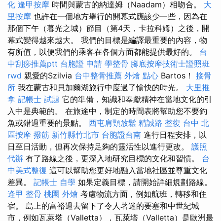
化
逢甲按摩
時間與蒙古的納達姆（Naadam）相吻合。
大
里按摩
也許在一個地方舉行的開幕式應該少一些，因為在
那個下午（暮光之城）節目（第4天，卡拉科姆）之後，開
幕式變得越來越大。 我們的目標是編譯最重要的內容，物
有所值，以便我們的乘客在各個方面都能提供最好的。
台
中刮痧推薦ptt
台胞證 申請
學整骨
腳底按摩技術士證照班
rwd
親愛的Szilvia
台中整骨推薦
外燴 點心
Bartos！
接骨
所
我在蒙古和貝加爾湖旅行中度過了愉快的時光。
大里推
拿
記帳士 試題
它的準備，知識和奉獻精神在當地文化的引
入中是典範的。 在旅途中，制定的時間表將幫助您不要釣
魚或錯過重要的景點。
西屯肩頸放鬆
精誠路 整復 台中
北
區按摩
撥筋 新竹縣竹北市
台胞證台南
進行日程安排，以
日至日活動，但再次保持足夠的靈活性以進行更改。
護照
代辦
有了路線之後，更深入地研究目標的文化和習慣。
台
中美式整復
這可以幫助您更好地融入當地社區並尊重文化
差異。
記帳士 自學
如果定義目標，請開始詳細規劃路線。
逢甲 整骨
桃園 外燴
考慮物流方面，例如航班，轉移和住
宿。 島上的富裕過去留下了令人著迷的要塞和中世紀城
市，例如瓦萊塔（Valletta），瓦萊塔（Valletta）是歐洲最