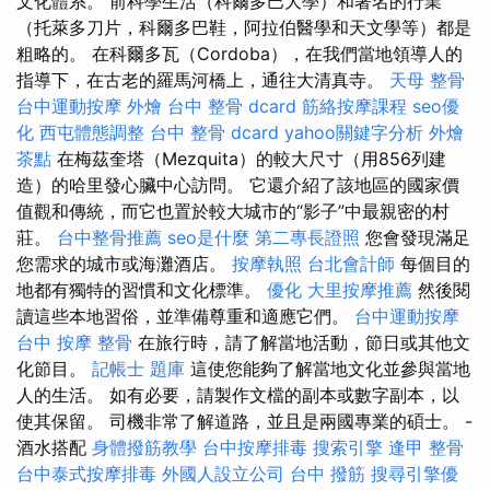
文化體系。 前科學生活（科爾多巴大學）和著名的行業
（托萊多刀片，科爾多巴鞋，阿拉伯醫學和天文學等）都是
粗略的。 在科爾多瓦（Cordoba），在我們當地領導人的
指導下，在古老的羅馬河橋上，通往大清真寺。
天母 整骨
台中運動按摩
外燴
台中 整骨 dcard
筋絡按摩課程
seo優
化
西屯體態調整
台中 整骨 dcard
yahoo關鍵字分析
外燴
茶點
在梅茲奎塔（Mezquita）的較大尺寸（用856列建
造）的哈里發心臟中心訪問。 它還介紹了該地區的國家價
值觀和傳統，而它也置於較大城市的“影子”中最親密的村
莊。
台中整骨推薦
seo是什麼
第二專長證照
您會發現滿足
您需求的城市或海灘酒店。
按摩執照
台北會計師
每個目的
地都有獨特的習慣和文化標準。
優化
大里按摩推薦
然後閱
讀這些本地習俗，並準備尊重和適應它們。
台中運動按摩
台中 按摩 整骨
在旅行時，請了解當地活動，節日或其他文
化節目。
記帳士 題庫
這使您能夠了解當地文化並參與當地
人的生活。 如有必要，請製作文檔的副本或數字副本，以
使其保留。 司機非常了解道路，並且是兩國專業的碩士。 -
酒水搭配
身體撥筋教學
台中按摩排毒
搜索引擎
逢甲 整骨
台中泰式按摩排毒
外國人設立公司
台中 撥筋
搜尋引擎優