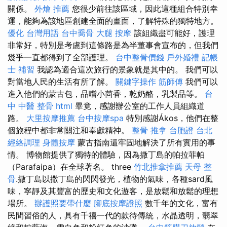
關係。
外燴 推薦
您很少前往該區域，因此這種組合特別幸
運，能夠為該地區創建全面的畫面，了解特殊的獨特地方。
優化 台灣用語
台中喬骨
大腿 按摩
該組織盡可能好，護理
非常好，特別是考慮到這條路是為半董事會宣布的，但我們
幾乎一直都得到了全部護理。
台中整骨價錢
戶外婚禮
記帳
士 補習
我認為適合這次旅行的景象就是其中的。 我們可以
對當地人民的生活有所了解。
關鍵字操作
筋師傅
我們可以
進入他們的蒙古包，品嚐小茴香，乾奶酪，乳製品等。
台
中 中醫 整骨
html
畢竟，感謝辦公室的工作人員組織道
路。
大里按摩推薦
台中按摩spa
特別感謝Ákos，他們在整
個旅程中都非常關注和奉獻精神。
整骨 推拿
台胞證 台北
經絡調理
身體按摩
蒙古指南還牢固地解決了所有實用的事
情。 博物館提供了獨特的體驗，因為撒丁島的帕拉菲帕
（Parafaipa）在全球著名。 three
竹北推拿推薦
天母 整
骨
.撒丁島以撒丁島的閃閃發光，植物的氣味，各種sard風
味，寧靜及其豐富的歷史和文化遊客，是放鬆和放鬆的理想
場所。
辦護照要帶什麼
腳底按摩證照
數千年的文化，富有
民間習俗的人，具有千禧一代的款待傳統，水晶透明，翡翠