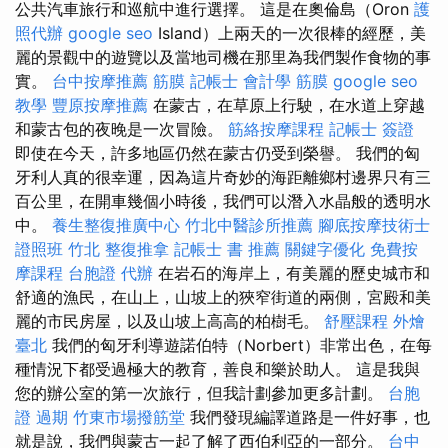
公共汽車旅行和巡航中進行選擇。 這是在奧倫島（Oron
護
照代辦
google seo
Island）上兩天的一次很棒的經歷，美
麗的景觀中的遊覽以及當地司機在那里為我們製作食物的事
實。
台中按摩推薦
筋膜
記帳士 會計學
筋膜
google seo
教學
豐原按摩推薦
在蒙古，在草原上行駛，在水道上穿越
和蒙古包的夜晚是一次冒險。
筋絡按摩課程
記帳士 簽證
即使在今天，許多地區仍然在蒙古仍受到榮譽。 我們的匈
牙利人真的很幸運，因為這片奇妙的海距離鄉村邊界只有三
百公里，在開車幾個小時後，我們可以潛入水晶般的透明水
中。
養生整復推廣中心
竹北中醫診所推薦
腳底按摩技術士
證照班
竹北 整復推拿
記帳士 書 推薦
關鍵字優化
免費按
摩課程
台胞證 代辦
在岩石的海岸上，有美麗的歷史城市和
舒適的漁民，在山上，山坡上的狹窄街道的兩側，宮殿和美
麗的市民房屋，以及山坡上高高的柏樹毛。
舒壓課程
外燴
臺北
我們的匈牙利導遊諾伯特（Norbert）非常出色，在每
種情況下都受過極大的教育，善良和樂於助人。 這是我與
您的辦公室的第一次旅行，但我計劃參加更多計劃。
台胞
證 過期
竹東市場撥筋堂
我們發現編譯道路是一件好事，也
就是說，我們與蒙古一起了解了西伯利亞的一部分。
台中