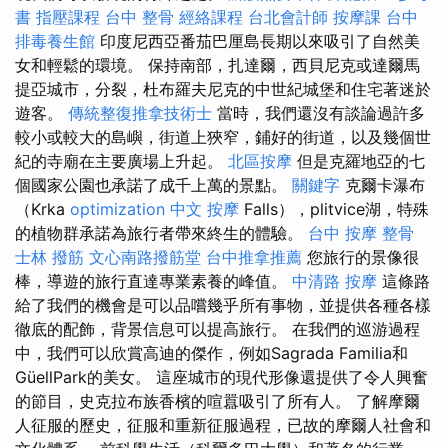
書
指壓課程
台中 整骨
經絡課程
台北會計師
按摩課
台中
排毒養生館
印度尼西亞番茄巴厘島長期以來吸引了自然美
女和輕鬆的環境。 保持南部，扎達爾，西貝尼克或達爾馬
提亞城市，分裂，杜布羅夫尼克的中世紀城堡和住宅著迷於
遊客。
傳統整復推拿技術士
當時，我們還沒有談論過許多
較小或較大的島嶼，街道上狹窄，鋪好的街道，以及幾個世
紀的寺廟在主要廣場上升起。
北區按摩
但是克羅地亞的七
個國家公園也承諾了成千上萬的景點。
關鍵字
克爾卡瀑布
（Krka
optimization 中文
按摩
Falls），plitvice湖，特殊
的植物群承諾為旅行者帶來終生的體驗。
台中 按摩 整骨
士林 撥筋
文心南路撥筋堂
台中推拿推薦
您旅行的景像很
棒，導遊的旅行直達專業素養的峰值。
中清路 按摩
這條路
給了我們的機會是可以品嚐幾乎所有事物，並提供各種各樣
徹底的配飾，背景信息可以提高旅行。 在我們的巡游過程
中，我們可以欣賞高迪的傑作，例如Sagrada Familia和
GüellPark的美女。 這座城市的現代形像還提供了令人興奮
的節目，史克拉布族香檳的喧囂吸引了所有人。 了解摩爾
人征服的歷史，征服和重新征服過程，已故的摩爾人社會和