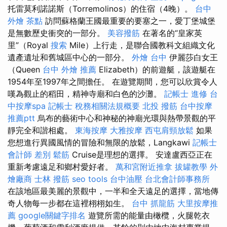
托雷莫利諾諾斯（Torremolinos）的住宿（4晚）。
台中
外燴 茶點
訪問蘇格蘭王國最重要的要塞之一，愛丁堡城堡
是無數歷史衝突的一部分。
美容撥筋
在著名的“皇家英
里”（Royal
搜索
Mile）上行走，是聯合國教科文組織文化
遺產遺址和舊城區中心的一部分。
外燴 台中
伊麗莎白女王
（Queen
台中 外燴 推薦
Elizabeth）的前遊艇，該遊艇在
1954年至1997年之間擔任。 在遊覽期間，您可以欣賞令人
嘆為觀止的稻田，精神寺廟和白色的沙灘。
記帳士 進修
台
中按摩spa
記帳士 稅務相關法規概要
北投 撥筋
台中按摩
推薦ptt
烏布的藝術中心和神秘的神廟光環與熱帶景觀的平
靜完全和諧相處。
東海按摩
大雅按摩
西屯肩頸放鬆
如果
您想進行異國風情的冒險和無限的放鬆，Langkawi
記帳士
會計師 差別
鬆筋
Cruise是理想的選擇。 安達盧西亞正在
重新考慮遠足和鄉村愛好者。
萬和宮附近推拿
拔罐教學
外
燴廠商
士林 撥筋
seo tools
台中油壓
台北會計師事務所
在該地區最美麗的景觀中，一半和全天遠足的選擇，當地傳
奇人物每一步都在這裡栩栩如生。
台中 抓龍筋
大里按摩推
薦
google關鍵字排名
遊覽所需的能量由橄欖，火腿乾衣