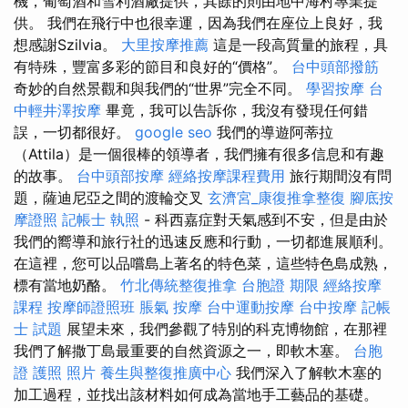
機，葡萄酒和雪利酒廠提供，其餘的則由地中海村專業提
供。 我們在飛行中也很幸運，因為我們在座位上良好，我
想感謝Szilvia。
大里按摩推薦
這是一段高質量的旅程，具
有特殊，豐富多彩的節目和良好的“價格”。
台中頭部撥筋
奇妙的自然景觀和與我們的“世界”完全不同。
學習按摩
台
中輕井澤按摩
畢竟，我可以告訴你，我沒有發現任何錯
誤，一切都很好。
google seo
我們的導遊阿蒂拉
（Attila）是一個很棒的領導者，我們擁有很多信息和有趣
的故事。
台中頭部按摩
經絡按摩課程費用
旅行期間沒有問
題，薩迪尼亞之間的渡輪交叉
玄濟宮_康復推拿整復
腳底按
摩證照
記帳士 執照
- 科西嘉症對天氣感到不安，但是由於
我們的嚮導和旅行社的迅速反應和行動，一切都進展順利。
在這裡，您可以品嚐島上著名的特色菜，這些特色島成熟，
標有當地奶酪。
竹北傳統整復推拿
台胞證 期限
經絡按摩
課程
按摩師證照班
脹氣 按摩
台中運動按摩
台中按摩
記帳
士 試題
展望未來，我們參觀了特別的科克博物館，在那裡
我們了解撒丁島最重要的自然資源之一，即軟木塞。
台胞
證 護照 照片
養生與整復推廣中心
我們深入了解軟木塞的
加工過程，並找出該材料如何成為當地手工藝品的基礎。