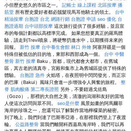
小但歷史悠久的市區之一。
記帳士 線上課程
北區按摩
播
筋堂
所有歷史愛好者都必鬚髮現馬耳他騎士的領土。
台中
精油按摩
台胞證 台北
網路行銷
台胞證 申請
seo 優化
台
胞證過期
台中頭部按摩
這次旅行提供了很多經驗，並且宣
布的每個計劃都以高標準完成。 如果您想要真正的羅馬體
驗，請走到Trevi噴泉，將硬幣扔進水中，以期獲得未來的
回報。
新竹 按摩
台中養生會館
林口 外燴
阿塞拜疆是一個
特殊但被低估的目的地，東部和西部成為一個。
台中 中醫
整骨
新竹 按摩
Baku，首都，現代都會大都市，在舊城
區，其古老的清真寺，宮殿和集市上為舊城區提供了特殊的
體驗。
台胞證 急件
火焰塔，在夜照明中閃閃發光，而正宗
的巴庫（Bakui）風味只會進一步增強令人興奮的旅程。
整
脊
肌肉酸痛
第二專長證照
另外，不要錯過戈佐島
（Gozo），那裡的大自然之美，清澈的潟湖和友好的當地
人使這次訪問與眾不同。
seo是什麼
風景如畫的阿馬爾菲
海岸的珍珠之一，您還可以了解製作當地檸檬菜的秘密。
到了晚上，我們到達了巴斯蒂亞港，在那裡我們登上了夜渡
輪。
公益路整骨
當我們離開科西嘉島海岸時，我們可以再