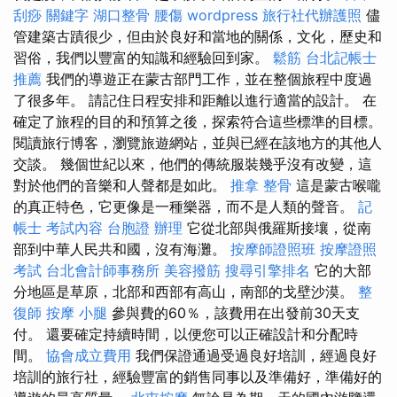
刮痧
關鍵字
湖口整骨
腰傷
wordpress
旅行社代辦護照
儘
管建築古蹟很少，但由於良好和當地的關係，文化，歷史和
習俗，我們以豐富的知識和經驗回到家。
鬆筋
台北記帳士
推薦
我們的導遊正在蒙古部門工作，並在整個旅程中度過
了很多年。 請記住日程安排和距離以進行適當的設計。 在
確定了旅程的目的和預算之後，探索符合這些標準的目標。
閱讀旅行博客，瀏覽旅遊網站，並與已經在該地方的其他人
交談。 幾個世紀以來，他們的傳統服裝幾乎沒有改變，這
對於他們的音樂和人聲都是如此。
推拿 整骨
這是蒙古喉嚨
的真正特色，它更像是一種樂器，而不是人類的聲音。
記
帳士 考試內容
台胞證 辦理
它從北部與俄羅斯接壤，從南
部到中華人民共和國，沒有海灘。
按摩師證照班
按摩證照
考試
台北會計師事務所
美容撥筋
搜尋引擎排名
它的大部
分地區是草原，北部和西部有高山，南部的戈壁沙漠。
整
復師
按摩 小腿
參與費的60％，該費用在出發前30天支
付。 還要確定持續時間，以便您可以正確設計和分配時
間。
協會成立費用
我們保證通過受過良好培訓，經過良好
培訓的旅行社，經驗豐富的銷售同事以及準備好，準備好的