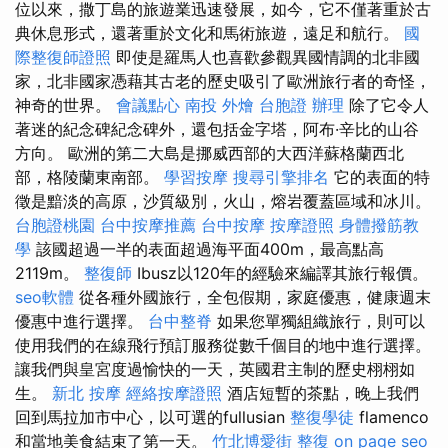
位以來，撒丁島的旅遊業迅速發展，如今，它不僅著重於古
典休息形式，還著重於文化和馬術旅遊，遠足和航行。
國
際整復師證照
即使是羅馬人也喜歡參觀異國情調的北非國
家，北非國家憑藉其古老的歷史吸引了歐洲旅行者的奇怪，
神奇的世界。
會議點心
南投 外燴
台胞證 辦理
除了它令人
著迷的紀念碑紀念碑外，還包括金字塔，阿布·辛比的山谷
方向。 歐洲的第二大島是挪威西部的大西洋蘇格蘭西北
部，格陵蘭東南部。
學習按摩
搜尋引擎排名
它的表面的特
徵是黯淡的高原，沙質級別，火山，熔岩覆蓋區域和冰川。
台胞證桃園
台中按摩推薦
台中按摩
按摩證照
身體撥筋教
學
該國超過一半的表面超過海平面400m，最高點高
2119m。
整復師
Ibusz以120年的經驗來編譯其旅行報價。
seo軟體
從各種外國旅行，全包假期，家庭優惠，健康週末
優惠中進行選擇。
台中整脊
如果您單獨組織旅行，則可以
使用我們的在線飛行預訂服務從數千個目的地中進行選擇。
讓我們與皇宮度過愉快的一天，英國君主制的歷史栩栩如
生。
新北 按摩
經絡按摩證照
酒店短暫的茶點，晚上我們
回到馬拉加市中心，以可選的fullusian
整復學徒
flamenco
和當地美食結束了第一天。
竹北博愛街 整復
on page seo