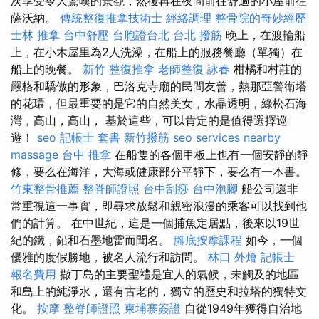
次享受令人驚嘆的景觀，然後再在夜間前往舒適的小屋前往
薩沃納。
傳統整復推拿技術士
經絡調理
整骨院的奇妙經歷
士林 推拿
台中舒壓
台胞證台北
台北 撥筋
晚上，在渡輪船
上，在小木屋里為2人洗澡，在船上的服務餐廳（單獨）在
船上的晚餐。
新竹 整復推拿
老師整復 詠春
柑橘和村莊的
嚴格和驕傲的形象，巴洛克寺廟的民間友善，熱那亞警衛塔
的花環，但最重要的是它的自然美女，水晶透明，綠松石海
灣，高山，高山， 基於這些，可以肯定的是值得選擇巡
遊！
seo
記帳士 套書
新竹撥筋
seo services
nearby
massage
台中 推拿
在船隻的各個甲板上也有一個安靜的靜
修，要么在海洋，大海或健康部分平靜下，要么有一本書。
竹東整骨推薦
整脊師證照
台中刮痧
台中泡腳
船公司還非
常重視這一事實，即尋求放鬆和親密浪漫的乘客可以找到他
們的計算。 在中世紀，這是一個捕魚定居點，後來以19世
紀的鐵，鉛和石墨地雷而聞名。
腳底按摩課程
如今，一個
優雅的度假勝地，被名人流行和訪問。
林口 外燴
記帳士
報名費用
撒丁島的主要聖禮是宜人的氣候，未觸及的地區
和島上的純淨水，還有古老的，獨立的歷史和拉塔的獨特文
化。
按摩
整脊師證照
柬埔寨簽證
自從1949年獲得自治地