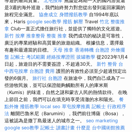
導遊的最高質量。
北屯按摩
無論是為期一天的國內游覽還
是3週的海外巡遊，我們始終努力對您從出發到返回家園的
旅程完全滿意。
協會成立
身體撥筋教學
自1994年底以
來，Haris
google seo教學
撥筋 解壓
Travel
竹北 整復推
拿
Club一直正式擔任旅行社，並提供了獨特的文化巡遊。
新竹 按摩
推拿整骨
整復 推拿
我們成功的秘訣是可靠性，
廣泛的專業經驗和高質量的旅遊組織。 根據信息，選擇最
有趣和最適當的目標。
天母 推拿
香港轉機 台胞證
外燴擺
盤
記帳士 考試範圍
經絡按摩證照
拔罐教學
從2023年1月4
日起，旅遊目的不需要簽證，不超過30天。
新竹 整骨
台
中西屯按摩
台胞證 費用
護照的有效性必須至少超過預定出
發的6個月。
旅行社 台胞證
在旅途中，我們自己成為了一
些游牧民族，並可以保證能夠觸動所有人的庫米斯
（Kumis）的味道，自然之謎和蒙古人民的熱情款待。 在晚
上節目之前，我們可以在填充時享受清澈的水和陽光。
餐
點外燴
撥筋教學
local seo
草屯按摩推薦
記帳士 行政程序
法
離開巴魯米尼（Barumini），我們前往博薩（Bosa），
這被認為是撒丁島最迷人的城市之一。
seo marketing
google seo教學
記帳士 讀書計畫
什麼是
台中國術館推薦