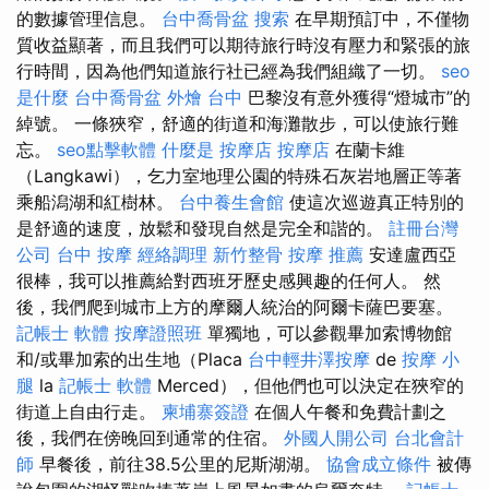
的數據管理信息。
台中喬骨盆
搜索
在早期預訂中，不僅物
質收益顯著，而且我們可以期待旅行時沒有壓力和緊張的旅
行時間，因為他們知道旅行社已經為我們組織了一切。
seo
是什麼
台中喬骨盆
外燴 台中
巴黎沒有意外獲得“燈城市”的
綽號。 一條狹窄，舒適的街道和海灘散步，可以使旅行難
忘。
seo點擊軟體
什麼是
按摩店
按摩店
在蘭卡維
（Langkawi），乞力室地理公園的特殊石灰岩地層正等著
乘船潟湖和紅樹林。
台中養生會館
使這次巡遊真正特別的
是舒適的速度，放鬆和發現自然是完全和諧的。
註冊台灣
公司
台中 按摩
經絡調理
新竹整骨
按摩 推薦
安達盧西亞
很棒，我可以推薦給對西班牙歷史感興趣的任何人。 然
後，我們爬到城市上方的摩爾人統治的阿爾卡薩巴要塞。
記帳士 軟體
按摩證照班
單獨地，可以參觀畢加索博物館
和/或畢加索的出生地（Placa
台中輕井澤按摩
de
按摩 小
腿
la
記帳士 軟體
Merced），但他們也可以決定在狹窄的
街道上自由行走。
柬埔寨簽證
在個人午餐和免費計劃之
後，我們在傍晚回到通常的住宿。
外國人開公司
台北會計
師
早餐後，前往38.5公里的尼斯湖湖。
協會成立條件
被傳