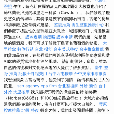
說包圍的湖怪獸吹捧著岸上風景如畫的烏爾奎特。
記帳士
證照
午後，薩克斯皮爾的麥克白和埃爾金大教堂也介紹了
蘇格蘭最浪漫的城堡之一科多（Cawdor）。 我們發現了歷
史悠久的舊城區，其特徵是狹窄的鵝卵石街道，古老的房屋
和加泰羅尼亞哥特式建築。
整復推薦
養生整復推廣中心
我
們參觀了標誌性的聖瑪麗亞大教堂，城牆和港口，海灘氛圍
穿過空中。
護照過期
換護照
護照申請
我們的第一站是當
地的釀酒廠，我們可以了解撒丁島著名葡萄酒的秘密。
大
里推拿
數位行銷
台北 撥筋
台中美式整復
台中推拿推薦
我
們參加品酒會，在那裡我們可以享受與該地區美食專業和諧
相處的優質當地葡萄酒的風味。 該計劃很好，多樣，並為
自然的信徒和對文化感興趣的人提供了許多景點。
臺中 整
骨 推薦
記帳士課程費用
台中西屯按摩
台中按摩排毒推薦
我想強調蒙古當地嚮導，他受到了知情，熱情和樂於助人的
歡迎。
seo agency
cpa firm
台北整復師
外燴 新竹
台中
外燴
大里按摩
我只能祝賀我們的導遊諾伯特·加格斯
（NorbertGőGös）和1000條公路旅行社！ 大城市必須錯
過我們新拍攝的照片，沒有什麼可以打擾大自然的。
豐原
按摩推薦
北投 整復
觀光之後，我們出發閒暇時間，然後下