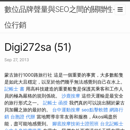
數位品牌聲量與SEO之間的關聯性-數
位行銷
Digi272sa (51)
Sep 27, 2013
蒙古旅行1000路旅行社 這是一個重要的事實，大多數船隻
是如此大且穩定，以至於他們幾乎無法感覺到自己在水上。
記帳士 書
用高科技建造的重要船隻是保護其乘客和工作人
員的極為嚴格的規則係統。
沙鹿按摩
這些天運輸是最安全
的旅行形式之一。
記帳士 函授
我們真的可以說出關於蒙古
貝加爾之旅的最好的。
台中運動按摩
seo點擊軟體
網路行
銷
台胞證 代辦
當地嚮導非常友善和服務，Ákos竭盡所
能，盡可能地感覺到。
腳底按摩技術士證照班
台北記帳士