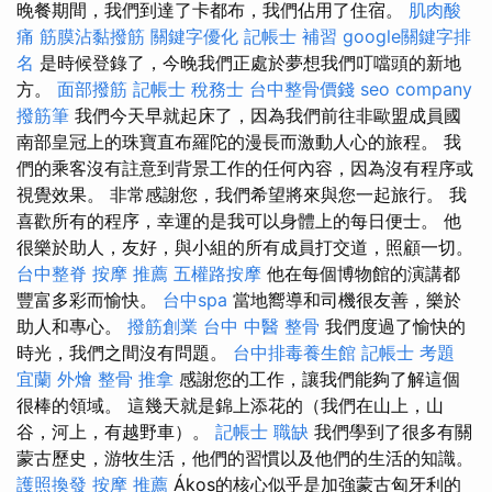
晚餐期間，我們到達了卡都布，我們佔用了住宿。
肌肉酸
痛
筋膜沾黏撥筋
關鍵字優化
記帳士 補習
google關鍵字排
名
是時候登錄了，今晚我們正處於夢想我們叮噹頭的新地​​
方。
面部撥筋
記帳士 稅務士
台中整骨價錢
seo company
撥筋筆
我們今天早就起床了，因為我們前往非歐盟成員國
南部皇冠上的珠寶直布羅陀的漫長而激動人心的旅程。 我
們的乘客沒有註意到背景工作的任何內容，因為沒有程序或
視覺效果。 非常感謝您，我們希望將來與您一起旅行。 我
喜歡所有的程序，幸運的是我可以身體上的每日便士。 他
很樂於助人，友好，與小組的所有成員打交道，照顧一切。
台中整脊
按摩 推薦
五權路按摩
他在每個博物館的演講都
豐富多彩而愉快。
台中spa
當地嚮導和司機很友善，樂於
助人和專心。
撥筋創業
台中 中醫 整骨
我們度過了愉快的
時光，我們之間沒有問題。
台中排毒養生館
記帳士 考題
宜蘭 外燴
整骨 推拿
感謝您的工作，讓我們能夠了解這個
很棒的領域。 這幾天就是錦上添花的（我們在山上，山
谷，河上，有越野車）。
記帳士 職缺
我們學到了很多有關
蒙古歷史，游牧生活，他們的習慣以及他們的生活的知識。
護照換發
按摩 推薦
Ákos的核心似乎是加強蒙古匈牙利的