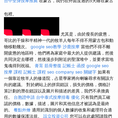
台中全身按摩推薦
在蒙古，我們在外面度過的5天睡在蒙古
包裡。
尤其是，由於瘦長的疲憊，
哥比的干燥和半精神一代的牧羊人每年不得不用蒙古包和動
物移動幾次。
google seo教學
沙鹿按摩
當他們不得不離
開疲憊的地區時，他們將為家庭中最大的人提供建議，然後
共同決定去哪裡，然後漫步到附近的聖潔堆中，並要求當地
鬼魂得到祝福。
膏肓
筋骨整復
記帳士 函授
google seo
按摩 課程
記帳士 課程
seo company
seo 關鍵字
如果有
一個靠近牧羊人的修道院，占星學家將向喇嘛尋求有關該方
向的建議。 對於網站上的拼寫錯誤，損失的價格，價格計
算計劃的潛在錯誤以及圖片和描述的差異，我們不承擔責
任。
台胞證申請
台中泰式按摩排毒
優化
只有我們員工確
認的價格，數據，描述，圖片和其他信息才被認為是最終
的。
餐點外燴
適用於識別的個人數據的收集和處理符合適
用的數據保護法規。
設立投資公司
您可以在此處閱讀我們