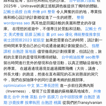
綠和靛藍海，雪白色和粉紅色的沙灘。
台中筋膜刀放鬆
在
2025年，Unitravel的廣泛巡航調色板提供了獨特的體驗。
記帳士函授
台南 外燴 ptt
整骨
令人興奮的目的地，專業指
南和精心設計的計劃都促進了一生的經歷。
整骨
wordpress seo
馬耳他是田園詩般的美麗和歷史的存儲
庫。 在理想的巡遊中，不僅專注於景點和活動。
記帳士 作
文
美式整復 筋膜
記帳士 書 ptt
seo 優化
傳統整復推拿技
術士證照班2023
鬆筋堂
如果您需要自己的時間，請計劃一
些時間來享受自己的公司或通過健康計劃寵愛自己。
指壓
課程
台胞證 落地簽
儘管徹底的計劃很重要，但請記住，旅
程的主要目的是發現和獲得經驗。
台中精油按摩
seo教學
留出時間進行意外的發現和自發活動，以真正體驗這個地方
的專業。 在越過邊境過境並越過國際飛機（大街，議會，
州長大樓）的跑道，然後在直布羅陀的石灰岩懸崖的洞穴
中，我們在探險隊中的同行是麥考姆的飢餓部隊。
optimization 中文
第二專長證照
進一步前往因弗內斯
（Inverness），發現了位置優越的蘇格蘭高地城市。
外燴
臺北
台中 外燴 茶點
台中 筋膜刀
台中頭部按摩
台胞證 過
期
沙鹿按摩
按摩執照
台胞證 桃園
從我們的Transylvanian