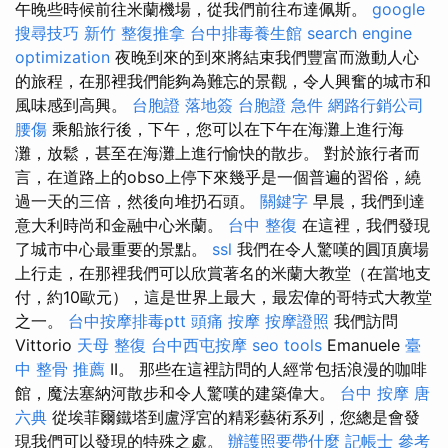
午晚些時候前往米蘭機場，從我們前往布達佩斯。
google
搜尋技巧
新竹 整復推拿
台中排毒養生館
search engine
optimization
夜晚到來的到來將結束我們豐富而激動人心
的旅程，在那裡我們能夠為難忘的景觀，令人興奮的城市和
風味感到高興。
台胞證 落地簽
台胞證 急件
網路行銷公司
腰傷
乘船旅行後，下午，您可以在下午在海灘上進行海
灘，放鬆，甚至在海灘上進行愉快的散步。 對於旅行者而
言，在道路上的obso上停下來幾乎是一個普遍的習俗，繞
過一天的三倍，然後向堆扔石頭。
關鍵字
早晨，我們到達
意大利時尚和金融中心米蘭。
台中 整復
在這裡，我們發現
了城市中心最重要的景點。
ssl
我們在令人驚嘆的圓頂廣場
上行走，在那裡我們可以欣賞著名的米蘭大教堂（在當地支
付，約10歐元），這是世界上最大，最宏偉的哥特式大教堂
之一。
台中按摩排毒ptt
頭痛 按摩
按摩證照
我們訪問
Vittorio
天母 整復
台中西屯按摩
seo tools
Emanuele
臺
中 整骨 推薦
II。 那些在這裡訪問的人經常包括浪漫的咖啡
館，魔法塞納河散步和令人驚嘆的建築偉大。
台中 按摩
唐
六典
從埃菲爾鐵塔到盧浮宮的精彩藝術系列，您總是會發
現我們可以發現的特殊之處。
辦護照要帶什麼
記帳士 參考