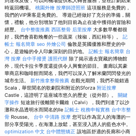
到達埃及後，可以向機場提供私人轉會服務，並在計劃結束
時返回機場。
桃園外燴
按摩師證照班
這項服務是免費的，
我們的VIP乘客是免費的。 導遊已經做好了充分的準備，關
懷，禮貌，他分別增加了他到目前為止在途中獲得的冒險和
經歷。
台中整復推薦
西區整骨
后里按摩
大多數早餐都很
好，我們會喜歡晚餐的一些蔬菜（辣椒，西紅柿等）。
記
帳士 報名簡章
seo
外燴公司
倫敦是英國優雅和歷史的中
心，是遊輪的令人印象深刻的目的地。
記帳士 報名簡章
台
灣 按摩
台中手撥燙
護照代辦
除了揭示過去寶藏的博物館
外，現代卡拉卡季度還提供令人興奮的節目。 畫廊以其豪
華商店和咖啡館而聞名，我們可以深入了解米蘭閃閃發光的
城市生活。
新竹推拿整骨推薦
在觀光期間，我們不能錯過
Scala，舉世聞名的歌劇院和附近的Sforza
附近按摩
Castle，這證明了這座城市悠久的歷史（從外部）。
關鍵
字操作
短途旅行後離開卡爾維（Calvi），我們到達了以沙
灘和水晶透明水而聞名的Ile
記帳士 稅務申報實務
台中市整
骨
Rousse。
台中 中清路 按摩
您可以作為宜人的海灘的一
部分享受陽光，在海灘上放鬆，甚至浸入誘人的藍色水中。
optimization 中文
台中體態矯正
該地區舒適的長廊和小商