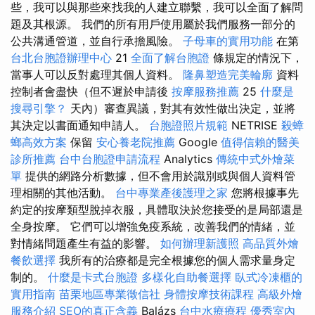
些，我可以與那些來找我的人建立聯繫，我可以全面了解問
題及其根源。 我們的所有用戶使用屬於我們服務一部分的
公共溝通管道，並自行承擔風險。
子母車的實用功能
在第
台北台胞證辦理中心
21
全面了解台胞證
條規定的情況下，
當事人可以反對處理其個人資料。
隆鼻塑造完美輪廓
資料
控制者會盡快（但不遲於申請後
按摩服務推薦
25
什麼是
搜尋引擎？
天內）審查異議，對其有效性做出決定，並將
其決定以書面通知申請人。
台胞證照片規範
NETRISE
殺蟑
螂高效方案
保留
安心養老院推薦
Google
值得信賴的醫美
診所推薦
台中台胞證申請流程
Analytics
傳統中式外燴菜
單
提供的網路分析數據，但不會用於識別或與個人資料管
理相關的其他活動。
台中專業產後護理之家
您將根據事先
約定的按摩類型脫掉衣服，具體取決於您接受的是局部還是
全身按摩。 它們可以增強免疫系統，改善我們的情緒，並
對情緒問題產生有益的影響。
如何辦理新護照
高品質外燴
餐飲選擇
我所有的治療都是完全根據您的個人需求量身定
制的。
什麼是卡式台胞證
多樣化自助餐選擇
臥式冷凍櫃的
實用指南
苗栗地區專業徵信社
身體按摩技術課程
高級外燴
服務介紹
SEO的真正含義
Balázs
台中水療療程
優秀室內