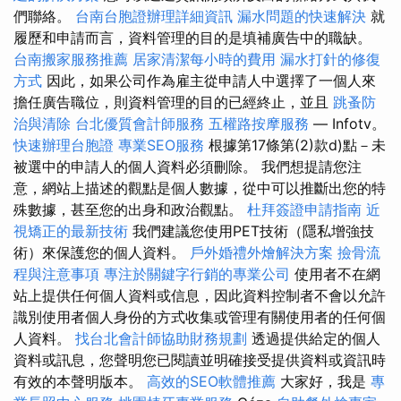
們聯絡。
台南台胞證辦理詳細資訊
漏水問題的快速解決
就
履歷和申請而言，資料管理的目的是填補廣告中的職缺。
台南搬家服務推薦
居家清潔每小時的費用
漏水打針的修復
方式
因此，如果公司作為雇主從申請人中選擇了一個人來
擔任廣告職位，則資料管理的目的已經終止，並且
跳蚤防
治與清除
台北優質會計師服務
五權路按摩服務
— Infotv。
快速辦理台胞證
專業SEO服務
根據第17條第(2)款d)點－未
被選中的申請人的個人資料必須刪除。 我們想提請您注
意，網站上描述的觀點是個人數據，從中可以推斷出您的特
殊數據，甚至您的出身和政治觀點。
杜拜簽證申請指南
近
視矯正的最新技術
我們建議您使用PET技術（隱私增強技
術）來保護您的個人資料。
戶外婚禮外燴解決方案
撿骨流
程與注意事項
專注於關鍵字行銷的專業公司
使用者不在網
站上提供任何個人資料或信息，因此資料控制者不會以允許
識別使用者個人身份的方式收集或管理有關使用者的任何個
人資料。
找台北會計師協助財務規劃
透過提供給定的個人
資料或訊息，您聲明您已閱讀並明確接受提供資料或資訊時
有效的本聲明版本。
高效的SEO軟體推薦
大家好，我是
專