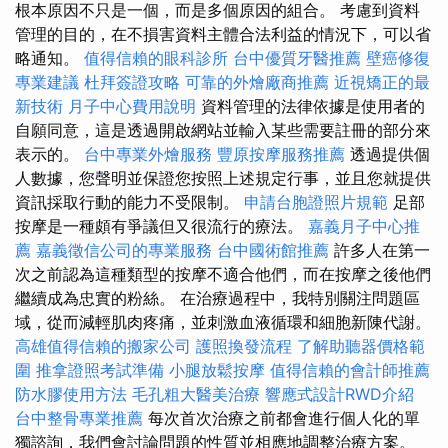
根本原因不只是一個，而是多個原因的組合。 考慮到資料
管理的目的，在不損害資料主體合法利益的情況下，可以省
略通知。
值得信賴的眼科診所
台中優質牙醫推薦
壁癌修復
專業建議
杜拜簽證攻略
可靠的外燴廠商推薦
近視矯正的最
新技術
月子中心費用說明
資料管理的法律依據是使用者的
自願同意，這是透過開啟網站並輸入某些需要註冊的部分來
表示的。
台中專業外燴服務
豐原按摩服務推薦
透過提供個
人數據，您聲明並保證您按照上述規定行事，並且您就提供
資訊採取行動的能力不受限制。
申請台胞證照片規範
足部
按摩是一種頗有爭議但又很流行的療法。
嘉義月子中心推
薦
嘉義徵信公司的專業服務
台中國術館推薦
許多人在第一
次之前認為這種類型的按摩不適合他們，而在按摩之後他們
繼續成為忠實的粉絲。 在治療過程中，我特別關注問題區
域，從而減輕肌肉疼痛，並刺激血液循環和細胞新陳代謝。
高雄值得信賴的搬家公司
護照換發流程
了解助聽器價格範
圍
推拿證照考試準備
小腿放鬆按摩
值得信賴的會計師推薦
防水膠使用方法
毛孔粗大醫美治療
響應式設計RWD介紹
台中整骨專業推薦
每次首次治療之前都會進行個人化的單
獨諮詢，我們會討論問題的性質並相應地調整治療方案。