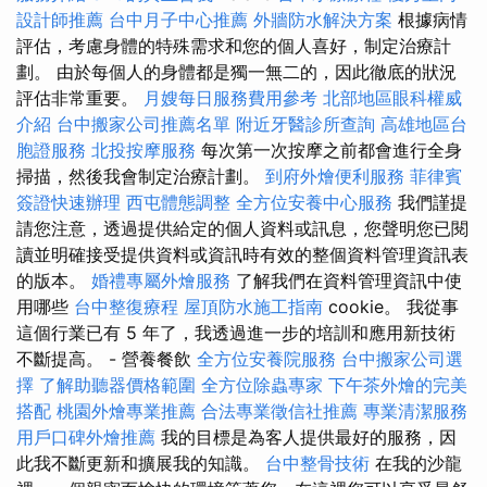
設計師推薦
台中月子中心推薦
外牆防水解決方案
根據病情
評估，考慮身體的特殊需求和您的個人喜好，制定治療計
劃。 由於每個人的身體都是獨一無二的，因此徹底的狀況
評估非常重要。
月嫂每日服務費用參考
北部地區眼科權威
介紹
台中搬家公司推薦名單
附近牙醫診所查詢
高雄地區台
胞證服務
北投按摩服務
每次第一次按摩之前都會進行全身
掃描，然後我會制定治療計劃。
到府外燴便利服務
菲律賓
簽證快速辦理
西屯體態調整
全方位安養中心服務
我們謹提
請您注意，透過提供給定的個人資料或訊息，您聲明您已閱
讀並明確接受提供資料或資訊時有效的整個資料管理資訊表
的版本。
婚禮專屬外燴服務
了解我們在資料管理資訊中使
用哪些
台中整復療程
屋頂防水施工指南
cookie。 我從事
這個行業已有 5 年了，我透過進一步的培訓和應用新技術
不斷提高。 - 營養餐飲
全方位安養院服務
台中搬家公司選
擇
了解助聽器價格範圍
全方位除蟲專家
下午茶外燴的完美
搭配
桃園外燴專業推薦
合法專業徵信社推薦
專業清潔服務
用戶口碑外燴推薦
我的目標是為客人提供最好的服務，因
此我不斷更新和擴展我的知識。
台中整骨技術
在我的沙龍