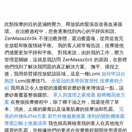
此類按摩的目的是減輕壓力、釋放肌肉緊張並改善血液循
環。 在治療過程中，您會逐漸找到內心的平靜與和諧。
ZenMasszőrők 不僅治癒身體，還治癒靈魂，從而促進完
全放鬆和恢復情緒平衡。 我的客人經常報告說，按摩後他
們感覺更加平靜和平衡。 對我來說，由於我的工作，壓力
管理是關鍵，這就是我訪問 ZenMasszőrő 的原因，在那裡
他們找到了解決我問題的真正解決方案。 撫平、揉捏之
後，我用前臂揉捏放鬆該區域，這是一種Lomi
如何申請台
胞證
Lomi按摩技巧。
全瓷冠的美學與實用性
按摩療程介
紹
我用真正令人放鬆的溫暖熔岩磨砂膏來增強這一點，該
磨砂膏覆蓋整個腿部。
單人房護理之家推薦
殺蟑螂高效方
案
在整個按摩療程中，除了椰子油之外，我還使用了草
本、消炎、止痛的藥膏以及滋養肌膚的按摩油和乳霜。
完
美的外燴Buffet方案
新竹外燴服務推薦
便利的開飲機推薦
專業記帳士推薦清單
我也很高興檢查我的客人在其他地方
購買的乳霜，並根據他們的要求在按摩療程期間使用適當的