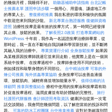
的幾個月裡，我睡得不好。
助聽器補助申請指南
台北記帳
士推薦名單
護照申請步驟
一個用心、用靈魂、謙虛地工作
的專業人士。
整復療程推薦
我在私密的環境和愉快的氛圍
中歡迎您來到我的沙龍。
新北專業台胞證服務
復健師資格
證照
治療性按摩是最有效的按摩方式，第一時間已經發揮
其止痛、放鬆的效果。
了解長照2.0政策
打造專業網站的
WordPress
十年前，我作為一名認證按摩治療師畢業，從
那時起，我一直在不斷地自我訓練和學習新技術，並不斷將
其融入我的治療中。
專業貨運行介紹
全身放鬆按摩
如果因
為某種原因按摩師跳過它並來回走動，他實際上是在一個洞
系統中按摩。 在按摩過程中，按摩師會使用不同的技術，
例如揉捏和敲擊身體的不同部位。
台中精油按摩
可靠的外
燴公司推薦
海外抓姦專業協助
全身按摩可以改善血液循
環、放鬆肌肉、減輕疼痛並增加能量水平。
值得信賴的法
律顧問
推拿與整復結合
療程中使用的按摩油和按摩霜有助
於促進按摩過程、滋潤皮膚並有助於體驗的完整性。
旅行
社護照代辦服務
會計師證照考取資訊
健康評估從第一次電
話交談開始，我會問您幾個問題，以了解您當前的投訴和問
題。
可靠的防水工程團隊
台中推拿推薦
這對於準確識別問