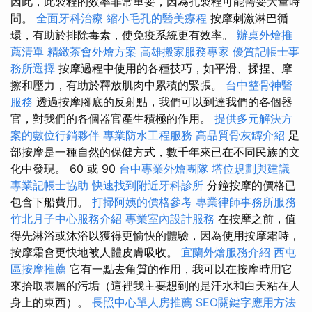
因此，此製程的效率非常重要，因為孔製程可能需要大量時
間。
全面牙科治療
縮小毛孔的醫美療程
按摩刺激淋巴循
環，有助於排除毒素，使免疫系統更有效率。
辦桌外燴推
薦清單
精緻茶會外燴方案
高雄搬家服務專家
優質記帳士事
務所選擇
按摩過程中使用的各種技巧，​​如平滑、揉捏、摩
擦和壓力，有助於釋放肌肉中累積的緊張。
台中整骨神醫
服務
透過按摩腳底的反射點，我們可以到達我們的各個器
官，對我們的各個器官產生積極的作用。
提供多元解決方
案的數位行銷夥伴
專業防水工程服務
高品質骨灰罈介紹
足
部按摩是一種自然的保健方式，數千年來已在不同民族的文
化中發現。 60 或 90
台中專業外燴團隊
塔位規劃與建議
專業記帳士協助
快速找到附近牙科診所
分鐘按摩的價格已
包含下船費用。
打掃阿姨的價格參考
專業律師事務所服務
竹北月子中心服務介紹
專業室內設計服務
在按摩之前，值
得先淋浴或沐浴以獲得更愉快的體驗，因為使用按摩霜時，
按摩霜會更快地被人體皮膚吸收。
宜蘭外燴服務介紹
西屯
區按摩推薦
它有一點去角質的作用，我可以在按摩時用它
來拾取表層的污垢（這裡我主要想到的是汗水和白天粘在人
身上的東西）。
長照中心單人房推薦
SEO關鍵字應用方法