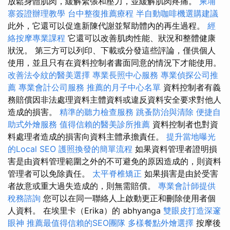
放鬆身體肌肉，緩解緊張和壓力，並緩解肌肉疼痛。
柬埔
寨簽證辦理教學
台中整復推薦療程
半自動咖啡機選購建議
此外，它還可以促進新陳代謝並幫助體內的再生過程。
經
絡按摩專業課程
它還可以改善肌肉性能、狀況和整體健康
狀況。 第三方可以列印、下載或分發這些評論，僅供個人
使用，並且只有在資料控制者書面同意的情況下才能使用。
改善法令紋的醫美選擇
專業長照中心服務
專業偵探公司推
薦
專業會計公司服務
推薦的月子中心名單
資料控制者有義
務賠償因非法處理資料主體資料或違反資料安全要求對他人
造成的損害。
精準的聽力檢查服務
跳蚤防治與清除
便捷自
助式外燴服務
值得信賴的醫美診所推薦
資料控制者也對資
料處理者造成的損害向資料主體承擔責任。
提升當地曝光
的Local SEO
護照換發的簡單流程
如果資料管理者證明損
害是由資料管理範圍之外的不可避免的原因造成的，則資料
管理者可以免除責任。
太平脊椎矯正
如果損害是由於受害
者故意或重大過失造成的，則無需賠償。
專業會計師提供
稅務諮詢
您可以在同一聯絡人上啟動更正和刪除使用者個
人資料。 在埃里卡（Erika）的 abhyanga
雙眼皮打造深邃
眼神
推薦最值得信賴的SEO團隊
多樣餐點外燴選擇
按摩後