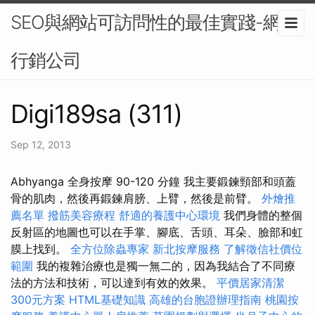
SEO與網站可訪問性的最佳實踐-網路
行銷公司
Digi189sa (311)
Sep 12, 2013
Abhyanga 全身按摩 90-120 分鐘 我主要鍛鍊頸部和頭蓋
骨的肌肉，然後再鍛鍊肩膀、上臂，然後是前臂。
外燴推
薦名單
撥筋美容療程
舒適的養護中心環境
我們身體的整個
反射區的地圖也可以在手掌、腳底、舌頭、耳朵、臉部和虹
膜上找到。
全方位除蟲專家
新北按摩服務
了解徵信社價位
範圍
我的複雜治療也是獨一無二的，因為我結合了不同療
法的方法和技術，可以達到有效的效果。
平價居家清潔
300元方案
HTML基礎知識
高雄的台胞證辦理指南
桃園按