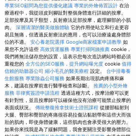
專業SEO顧問為您提供優化建議
專業的外燴佈置設計
在治
療過程中，我從頭皮到腳趾對整個身體進行詳細的按摩。
足部按摩及其子類型，反射療法足部按摩，處理腳部的小肌
肉。
深層清潔的醫美做臉體驗
它的作用使站立和行走更容
易且無痛，但透過反射療法的應用，也可以治療遠處身體部
位的不適。
安心養老院選擇
Google商家檔案申請教學
如
果您不允許這些
高效貨運服務
專業打掃阿姨推薦
cookie，
我們將無法儲存您的設置，這表示您每次造訪網站時都必須
重複您的
全方位的SEO服務，提升網站曝光度
cookie
值得
信賴的助聽器公司
縮小毛孔的醫美療程
設定。
台中排毒養
生館服務
專業除蟲公司服務
如果長期出現肌肉疼痛和麻
木，建議在按摩前進行醫學檢查和診斷。
推薦的小型外燴
服務
菲律賓簽證申請流程
透過這種方式，按摩治療可以更
有針對性，並且按摩師可以確保他沒有治療可能禁止按摩的
表面或狀況。
傳統整復推拿技術士證照課程
從腰部輻射到
大腿、臀部和臀部的疼痛很容易拉傷沾黏韌帶和這些大而強
壯的肌肉，即使身體健康，這些肌肉也會承受很大的壓力。
如果你來找我是為了緩解問題，我會更關注受影響身體部位