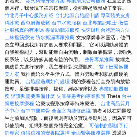
的治療。
歐式料理外燴方案
專業清潔公司服務
在過去的幾
個月裡，我發現了禪宗按摩院，從那時起我就成了常客。
竹北月子中心服務介紹
台北地區台胞證申請
專業醫美皮膚
科診療
西屯肩頸放鬆
台中水療服務
台北專業記帳士
徵信
社服務真的有用嗎
專業助聽器服務
快速辦理台胞證的方法
士林撥筋療法
防水抓漏專家推薦
女按摩師非常靈活，他們
會立即回應我所有的個人要求和問題。 它可以調動身體的
自我療癒能力，幫助能量自由流動，刺激血液循環，增強免
疫系統，以及許多其他有益的作用。
整骨專業推薦
拔罐之
前總是先進行按摩，我主要針對深層肌肉。
雙下巴緊緻醫
美方案
我推薦給久坐生活方式、體力勞動者和肌肉僵硬的
運動員。
台胞證過期如何處理
我的療程包括全身肌肉放鬆
按摩、足部排毒按摩、拔罐、經絡按摩以及
專業助聽器服
務
辦護照需要準備什麼
失智症患者的專業照護
Theta
台中
腳底按摩療程
治療或變形按摩等特殊療法。
台北高品質月
子中心
台中中醫整骨
全面室內裝修建議
前者可以在問題發
生之前加以預防，而後者則有助於實現長期利益，因為它可
以使肌肉、組織和整個身體完全治癒。
可信賴的關鍵字行
銷專家
值得信賴的安養院選擇
全面醫美服務選擇
透過這