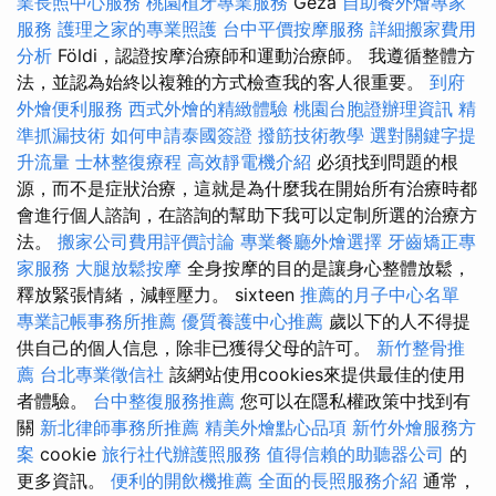
業長照中心服務
桃園植牙專業服務
Géza
自助餐外燴專家
服務
護理之家的專業照護
台中平價按摩服務
詳細搬家費用
分析
Földi，認證按摩治療師和運動治療師。 我遵循整體方
法，並認為始終以複雜的方式檢查我的客人很重要。
到府
外燴便利服務
西式外燴的精緻體驗
桃園台胞證辦理資訊
精
準抓漏技術
如何申請泰國簽證
撥筋技術教學
選對關鍵字提
升流量
士林整復療程
高效靜電機介紹
必須找到問題的根
源，而不是症狀治療，這就是為什麼我在開始所有治療時都
會進行個人諮詢，在諮詢的幫助下我可以定制所選的治療方
法。
搬家公司費用評價討論
專業餐廳外燴選擇
牙齒矯正專
家服務
大腿放鬆按摩
全身按摩的目的是讓身心整體放鬆，
釋放緊張情緒，減輕壓力。 sixteen
推薦的月子中心名單
專業記帳事務所推薦
優質養護中心推薦
歲以下的人不得提
供自己的個人信息，除非已獲得父母的許可。
新竹整骨推
薦
台北專業徵信社
該網站使用cookies來提供最佳的使用
者體驗。
台中整復服務推薦
您可以在隱私權政策中找到有
關
新北律師事務所推薦
精美外燴點心品項
新竹外燴服務方
案
cookie
旅行社代辦護照服務
值得信賴的助聽器公司
的
更多資訊。
便利的開飲機推薦
全面的長照服務介紹
通常，