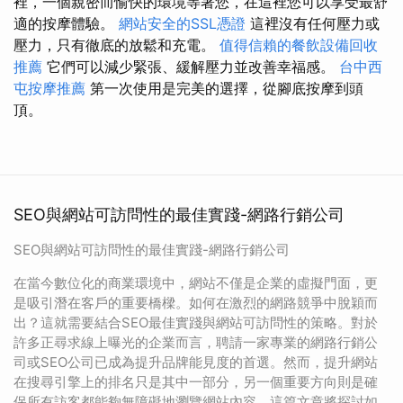
裡，一個親密而愉快的環境等著您，在這裡您可以享受最舒
適的按摩體驗。
網站安全的SSL憑證
這裡沒有任何壓力或
壓力，只有徹底的放鬆和充電。
值得信賴的餐飲設備回收
推薦
它們可以減少緊張、緩解壓力並改善幸福感。
台中西
屯按摩推薦
第一次使用是完美的選擇，從腳底按摩到頭
頂。
SEO與網站可訪問性的最佳實踐-網路行銷公司
SEO與網站可訪問性的最佳實踐-網路行銷公司
在當今數位化的商業環境中，網站不僅是企業的虛擬門面，更
是吸引潛在客戶的重要橋樑。如何在激烈的網路競爭中脫穎而
出？這就需要結合SEO最佳實踐與網站可訪問性的策略。對於
許多正尋求線上曝光的企業而言，聘請一家專業的網路行銷公
司或SEO公司已成為提升品牌能見度的首選。然而，提升網站
在搜尋引擎上的排名只是其中一部分，另一個重要方向則是確
保所有訪客都能夠無障礙地瀏覽網站內容。這篇文章將探討如