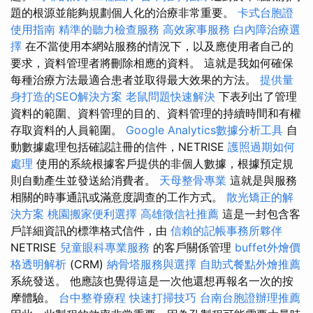
題的根源並能夠規劃個人化的治療非常重要。
卡式台胞證
使用指南
精準的聽力檢查服務
高效家事服務
白內障治療選
擇
在不當使用本網站服務的情況下，以及應使用者自己的
要求，資料管理者將刪除相應的資料。 這就是我如何確保
每種治療方法最適合患者並取得最大效果的方法。
提供量
身打造的SEO解決方案
老鼠問題快速解決
下表列出了管理
資料的範圍、資料管理的目的、資料管理的持續時間和有權
存取資料的人員範圍。
Google Analytics數據分析工具
自
動數據處理包括確認註冊的信件，NETRISE
護照過期如何
處理
使用的系統根據客戶提供的非個人數據，根據預定規
則自動產生並發送給消費者。
天母整骨專業
這就是與服務
相關的時事通訊或滿意度調查的工作方式。
散光矯正的解
決方案
桃園搬家便利選擇
高雄徵信社推薦
這是一封包含客
戶詳細資訊的標準格式信件，由
信賴的記帳事務所夥伴
NETRISE
兒童眼科專業服務
的客戶關係管理
buffet外燴價
格透明解析
(CRM)
納骨塔服務與選擇
自助式餐點外燴推薦
系統發送。 他應該也覺得這是一次他還想再報名一次的按
摩體驗。
台中整脊療程
快速打掃技巧
台南台胞證辦理推薦