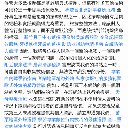
儘管大多數按摩都是基於瑞典式按摩，但還有許多其他技術
可用於進一步提高治療效果。
專屬台北會計事務所服務
全
身再生按摩是最複雜的按摩類型之一，因此按摩師擁有足夠
的經驗和實踐就顯得尤為重要。 根據整體方法，應該對人
體進行整體檢查，而不是症狀治療，而應該找到並消除疼痛
的根源。
新竹月子中心選擇
專業醫美診所服務
企業記帳高
效服務
牙橋修復牙齒的選擇
助聽器補助申請指南
白蟻防治
與處理
因此，我將每位客人視為一個新的挑戰，一個獨特
的身體，一個獨特的問題，必須採用個人化的治療計劃。
附近按摩選擇
居家清潔秘訣
當您訪問我們的網站之一時，
可能會自動收集技術信息，無法從中識別您的身份。
專業
白內障手術指南
宜蘭地區精緻外燴
私家偵探社的服務範圍
歐式外燴的精緻體驗
例如，將您引薦至本網站的另一個網
站的名稱、造訪網站的位置、在該網站上執行的搜尋。
天
母整復治療
收集這些資訊有助於我們在不使用個人資料的
情況下識別網站使用者的首選搜尋習慣。 如果您發現兒童
或第三人未經授權提供其個人資訊，請立即通知我們。
苗
栗地區外燴選擇
學習專業數位行銷技巧的最佳選擇
全口重
建的解決方案
您可以透過資訊開頭所反白的聯絡方式與我