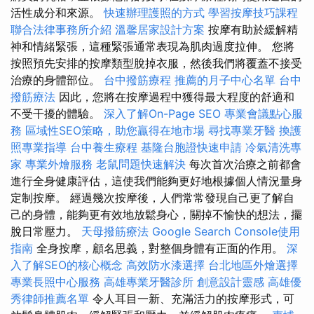
活性成分和來源。
快速辦理護照的方式
學習按摩技巧課程
聯合法律事務所介紹
溫馨居家設計方案
按摩有助於緩解精
神和情緒緊張，這種緊張通常表現為肌肉過度拉伸。 您將
按照預先安排的按摩類型脫掉衣服，然後我們將覆蓋不接受
治療的身體部位。
台中撥筋療程
推薦的月子中心名單
台中
撥筋療法
因此，您將在按摩過程中獲得最大程度的舒適和
不受干擾的體驗。
深入了解On-Page SEO
專業會議點心服
務
區域性SEO策略，助您贏得在地市場
尋找專業牙醫
換護
照專業指導
台中養生療程
基隆台胞證快速申請
冷氣清洗專
家
專業外燴服務
老鼠問題快速解決
每次首次治療之前都會
進行全身健康評估，這使我們能夠更好地根據個人情況量身
定制按摩。 經過幾次按摩後，人們常常發現自己更了解自
己的身體，能夠更有效地放鬆身心，關掉不愉快的想法，擺
脫日常壓力。
天母撥筋療法
Google Search Console使用
指南
全身按摩，顧名思義，對整個身體有正面的作用。
深
入了解SEO的核心概念
高效防水漆選擇
台北地區外燴選擇
專業長照中心服務
高雄專業牙醫診所
創意設計靈感
高雄優
秀律師推薦名單
令人耳目一新、充滿活力的按摩形式，可