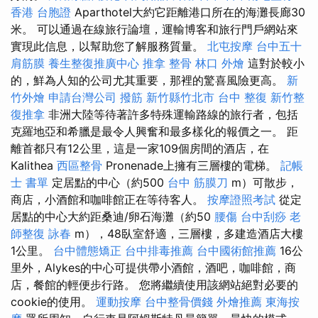
香港 台胞證
Aparthotel大約它距離港口所在的海灘長廊30
米。 可以通過在線旅行論壇，運輸博客和旅行門戶網站來
實現此信息，以幫助您了解服務質量。
北屯按摩
台中五十
肩筋膜
養生整復推廣中心
推拿 整骨
林口 外燴
這對於較小
的，鮮為人知的公司尤其重要，那裡的驚喜風險更高。
新
竹外燴
申請台灣公司
撥筋 新竹縣竹北市
台中 整復
新竹整
復推拿
非洲大陸等待著許多特殊運輸路線的旅行者，包括
克羅地亞和希臘是最令人興奮和最多樣化的報價之一。 距
離首都只有12公里，這是一家109個房間的酒店，在
Kalithea
西區整骨
Pronenade上擁有三層樓的電梯。
記帳
士 書單
定居點的中心（約500
台中 筋膜刀
m）可散步，
商店，小酒館和咖啡館正在等待客人。
按摩證照考試
從定
居點的中心大約距桑迪/卵石海灘（約50
腰傷
台中刮痧
老
師整復 詠春
m），48臥室舒適，三層樓，多建造酒店大樓
1公里。
台中體態矯正
台中排毒推薦
台中國術館推薦
16公
里外，Alykes的中心可提供帶小酒館，酒吧，咖啡館，商
店，餐館的輕便步行路。 您將繼續使用該網站絕對必要的
cookie的使用。
運動按摩
台中整骨價錢
外燴推薦
東海按