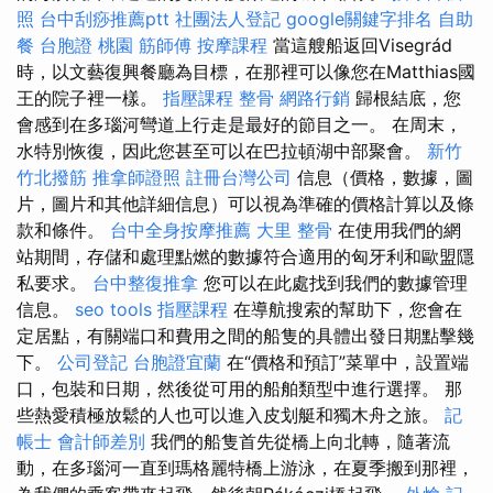
照
台中刮痧推薦ptt
社團法人登記
google關鍵字排名
自助
餐
台胞證 桃園
筋師傅
按摩課程
當這艘船返回Visegrád
時，以文藝復興餐廳為目標，在那裡可以像您在Matthias國
王的院子裡一樣。
指壓課程
整骨
網路行銷
歸根結底，您
會感到在多瑙河彎道上行走是最好的節目之一。 在周末，
水特別恢復，因此您甚至可以在巴拉頓湖中部聚會。
新竹
竹北撥筋
推拿師證照
註冊台灣公司
信息（價格，數據，圖
片，圖片和其他詳細信息）可以視為準確的價格計算以及條
款和條件。
台中全身按摩推薦
大里 整骨
在使用我們的網
站期間，存儲和處理點燃的數據符合適用的匈牙利和歐盟隱
私要求。
台中整復推拿
您可以在此處找到我們的數據管理
信息。
seo tools
指壓課程
在導航搜索的幫助下，您會在
定居點，有關端口和費用之間的船隻的具體出發日期點擊幾
下。
公司登記
台胞證宜蘭
在“價格和預訂”菜單中，設置端
口，包裝和日期，然後從可用的船舶類型中進行選擇。 那
些熱愛積極放鬆的人也可以進入皮划艇和獨木舟之旅。
記
帳士 會計師差別
我們的船隻首先從橋上向北轉，隨著流
動，在多瑙河一直到瑪格麗特橋上游泳，在夏季搬到那裡，