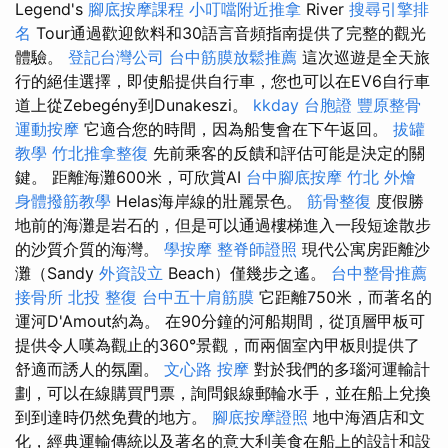
Legend's
腳底按摩課程
小叮噹附近推拿
River
搜尋引擎排
名
Tour通過歡迎飲料和30語言音頻指南提供了完整的觀光
體驗。
登記台灣公司
台中筋膜放鬆推薦
這次巡遊是全天旅
行的絕佳選擇，即使船提供自行車，您也可以在EV6自行車
道上從Zebegény到Dunakeszi。
kkday 台胞證
豐原整骨
運動按摩
它適合您的時間，因為船隻會在下午返回。
拔罐
教學
竹北推拿整復
先前乘客的反饋和評估可能是決定的關
鍵。 距離海灘600米，可欣賞AI
台中腳底按摩
竹北 外燴
身體撥筋教學
Helas海岸線的壯麗景色。
筋骨整復
度假勝
地前的海灘是岩石的，但是可以通過樓梯進入一段短途散步
的沙質介質的海灣。
學按摩
整脊師證照
現代公寓房距離沙
灘（Sandy
外資設立
Beach）僅幾步之遙。
台中整骨推薦
接骨所
北投 整復
台中五十肩筋膜
它距離750米，而著名的
運河D'Amout約為。 在90分鐘的河船期間，從頂層甲板可
提供令人嘆為觀止的360°景觀，而兩個室內甲板則提供了
舒適而誘人的氛圍。
文心路 按摩
對於我們的多瑙河運輸計
劃，可以在線購買門票，詢問銀線郵輪水手，並在船上兌換
到到達時仍然免費的地方。
腳底按摩證照
地中海酒店和文
化，經典運輸傳統以及著名的意大利美食在船上的設計和設