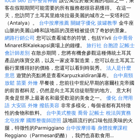
local seo
台中整骨神醫
該公寓位於最美麗的地區之一，乘
客在假期期間可能需要的所有服務都很容易獲得。 在這一
天，您訪問了土耳其里維埃拉最美麗的城市之一安塔利亞
（Antalya）。
台中按摩推薦
關鍵字優化
拔罐教學
金牛座
山脈的美麗山峰和該地區的茂密植被提供了奇妙的景象。
網路行銷公司
您可以查看城市的符號，包括Yivli
台中喬骨
Minaret和Kalekapsi廣場上的鐘樓。
旅行社 台胞證
記帳士
會計師差別
在散步期間，您將有機會參觀這種傳統土耳其
產品的珠寶交易，以及一家皮革製造業，您可以在土耳其工
藝行業獲得好的價格，您還可以看到時裝秀。
法人是什麼
意思
遊覽的亮點將是查看Karpuzkaldiran瀑布。
台中肩頸
放鬆
苗栗 外燴
早餐後，您前往中世紀早期的塞爾柱克帝國
的前首都科尼，仍然是向土耳其信徒朝聖的地方。 意大利
美食是世界上最著名和最受歡迎的美食之一。
優化 台灣用
語
大安區 外燴
撥筋美容
非常多樣化，每個省都有其特徵
性的食物和飲料。
台中美式整復
喬骨
記帳士 稅法與實務
北屯按摩
國際整復師證照
該地區流行的口味包括美味的火
腿，特徵性的Parmiggiano
台中按摩排毒
身體按摩課程
Reggiano（Parmesan奶酪），我們也喜歡食用...