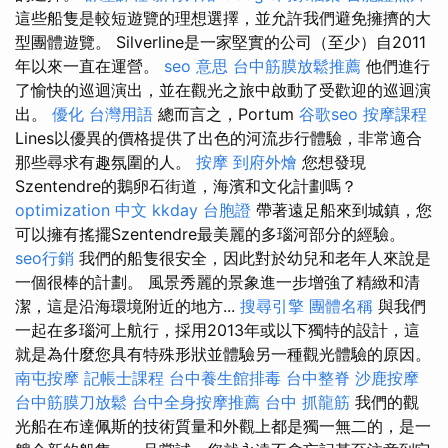
這些船隻是較短遊覽的理想選擇，並允許我們避免擁擠的大
型團體遊覽。 Silverline是一家堅實的公司（至少）自2011
年以來一直在運營。
seo 意思
台中筋膜放鬆推薦
他們進行
了愉快的巡迴演出，並在觀光之旅中啟動了受歡迎的巡迴演
出。
優化 台灣用語
總而言之，Portum
谷歌seo
按摩課程
Lines以優異的價格提供了出色的河流步行體驗，非常適合
那些尋求有趣氛圍的人。
按摩
到府外燴
您想發現
Szentendre的鵝卵石街道，海濱和文化計劃嗎？
optimization 中文
kkday 台胞證
帶著遠足船來到城鎮，您
可以擁有搖擺Szentendre最美麗的多瑙河部分的經驗。
seo行銷
我們的船隻很安全，因此對於幼兒和老年人來說是
一個很棒的計劃。 風景秀麗的景象進一步增強了精緻和清
潔，這是沿海環境附近的地方...
搜尋引擎
團體名稱
與我們
一起在多瑙河上航行，採用2013年或以下獨特的設計，這
就是為什麼您具有特殊形狀並體驗另一種觀光體驗的原因。
南屯按摩
記帳士課程
台中養生館排毒
台中整脊
沙鹿按摩
台中筋膜刀放鬆
台中全身按摩推薦
台中 抓龍筋
我們的觀
光船在布達佩斯的技術質量和外觀上都是獨一無二的，是一