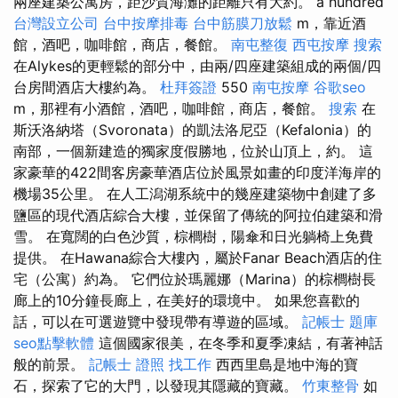
兩座建築公寓房，距沙質海灘的距離只有大約。 a hundred
台灣設立公司
台中按摩排毒
台中筋膜刀放鬆
m，靠近酒
館，酒吧，咖啡館，商店，餐館。
南屯整復
西屯按摩
搜索
在Alykes的更輕鬆的部分中，由兩/四座建築組成的兩個/四
台房間酒店大樓約為。
杜拜簽證
550
南屯按摩
谷歌seo
m，那裡有小酒館，酒吧，咖啡館，商店，餐館。
搜索
在
斯沃洛納塔（Svoronata）的凱法洛尼亞（Kefalonia）的
南部，一個新建造的獨家度假勝地，位於山頂上，約。 這
家豪華的422間客房豪華酒店位於風景如畫的印度洋海岸的
機場35公里。 在人工潟湖系統中的幾座建築物中創建了多
鹽區的現代酒店綜合大樓，並保留了傳統的阿拉伯建築和滑
雪。 在寬闊的白色沙質，棕櫚樹，陽傘和日光躺椅上免費
提供。 在Hawana綜合大樓內，屬於Fanar Beach酒店的住
宅（公寓）約為。 它們位於瑪麗娜（Marina）的棕櫚樹長
廊上的10分鐘長廊上，在美好的環境中。 如果您喜歡的
話，可以在可選遊覽中發現帶有導遊的區域。
記帳士 題庫
seo點擊軟體
這個國家很美，在冬季和夏季凍結，有著神話
般的前景。
記帳士 證照 找工作
西西里島是地中海的寶
石，探索了它的大門，以發現其隱藏的寶藏。
竹東整骨
如