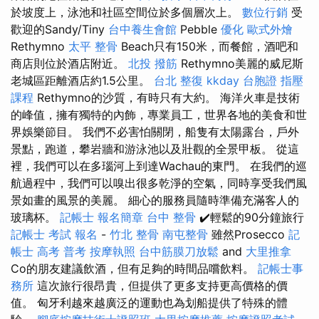
於坡度上，泳池和社區空間位於多個層次上。
數位行銷
受
歡迎的Sandy/Tiny
台中養生會館
Pebble
優化
歐式外燴
Rethymno
太平 整骨
Beach只有150米，而餐館，酒吧和
商店則位於酒店附近。
北投 撥筋
Rethymno美麗的威尼斯
老城區距離酒店約1.5公里。
台北 整復
kkday 台胞證
指壓
課程
Rethymno的沙質，有時只有大約。 海洋火車是技術
的峰值，擁有獨特的內飾，專業員工，世界各地的美食和世
界娛樂節目。 我們不必害怕關閉，船隻有太陽露台，戶外
景點，跑道，攀岩牆和游泳池以及壯觀的全景甲板。 從這
裡，我們可以在多瑙河上到達Wachau的東門。 在我們的巡
航過程中，我們可以嗅出很多乾淨的空氣，同時享受我們風
景如畫的風景的美麗。 細心的服務員隨時準備充滿客人的
玻璃杯。
記帳士 報名簡章
台中 整骨
✔️輕鬆的90分鐘旅行
記帳士 考試 報名
-
竹北 整骨
南屯整骨
雖然Prosecco
記
帳士 高考 普考
按摩執照
台中筋膜刀放鬆
and
大里推拿
Co的朋友建議飲酒，但有足夠的時間品嚐飲料。
記帳士事
務所
這次旅行很昂貴，但提供了更多支持更高價格的價
值。 匈牙利越來越廣泛的運動也為划船提供了特殊的體