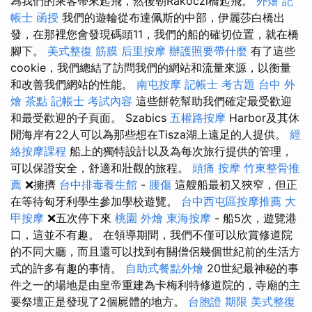
為我們的乘客帶來起飛，然後朝Rákóczi橋起飛。
外燴
記
帳士 函授
我們的遊輪從布達佩斯的中部，伊麗莎白橋出
發，在那裡您會發現碼頭11，我們的船的確切位置，就在橋
腳下。
美式整復 筋膜
后里按摩
辦護照要帶什麼
有了這些
cookie，我們總結了訪問我們的網站和流量來源，以衡量
和改善我們網站的性能。
南屯按摩
記帳士 考古題
台中 外
燴 茶點
記帳士 考試內容
這些餅乾幫助我們確定最受歡迎
和最受歡迎的子頁面。 Szabics
五權路按摩
Harbor及其休
閒海岸有22人可以為那些想在Tisza湖上遠足的人提供。
經
絡按摩課程
船上的獨特設計以及為每次旅行提供的管理，
可以保證安全，舒適和壯觀的旅程。
頭痛 按摩
竹東整骨推
薦
❌擁擠
台中排毒養生館
-
腰傷
這艘船最初又狹窄，但正
在等待匈牙利學生參加學校遊覽。
台中西屯區按摩推薦
大
甲按摩
❌五次停下來
桃園 外燴
東海按摩
- 船5次，遊覽港
口，這並不有趣。 在領導期間，我們不僅可以欣賞修道院
的不同大廳，而且還可以找到有關僧侶幾個世紀前的生活方
式的許多有趣的事情。
自助式餐點外燴
20世紀最神秘的事
件之一的場地是由皇帝重建為卡梅利特修道院的，寺廟的主
要祭壇正是發現了2個屍體的地方。
台胞證 期限
美式整復