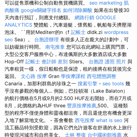
可以從售票機和公制自動售貨機購買。
seo marketing
肌
肉酸痛
google關鍵字排名
如何消除腳酸
如果在出發後30
天內進行預訂，則應支付總額。
網路行銷
GOOGLE
ANALYTICS
雙體船，汽車遊艇，懷舊船，帆船每天擠壓湖
泡沫。 ``用於Mediterr的n（f
記帳士
dldk.zi
wordpress
seo
Sea）。
台胞證辦理
有很多人正在龐大的計劃中，可
以妨礙旅行時間。
南屯推拿
您可以在此網站上購買門票，
大型公交客戶服務中心，布達佩斯的大多數酒店或大多數
Hop-Off
記帳士 會計師 差別
Stiers。
台胞證 護照 照片
與
汽車租賃一樣，假日船舶也是保證，租約後將在租賃後完全
返回。
文心路 按摩
Gran
學按摩課程
西屯體態調整
Canaria，加那利群島的珍珠之一
搜索引擎
-
seo tools
幾
乎沒有參觀的每個人... 例如，巴拉頓湖（Lake Balaton）
的航行價格在5月或9月的2.500 HUF左右開始，而在7月或
8月，此價格約為HUF three
豐原按摩推薦
,500。 這種類
型的程序不僅使身體和靈魂都沮喪，而且還使您有機會更深
入地了解當地文化。 - 茶會餐飲
西屯按摩
what is seo
河
流工藝品特別受歡迎，因為它們允許遊客在舒適的水上旅行
時發現河城市和自然美女。
士林 整復
台中國術館推薦
水