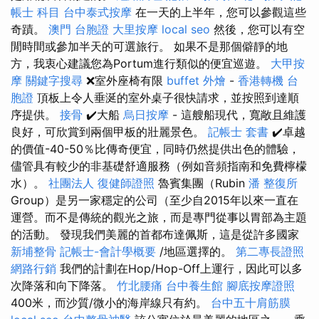
帳士 科目
台中泰式按摩
在一天的上半年，您可以參觀這些
奇蹟。
澳門 台胞證
大里按摩
local seo
然後，您可以有空
閒時間或參加半天的可選旅行。 如果不是那個僻靜的地
方，我衷心建議您為Portum進行類似的便宜巡遊。
大甲按
摩
關鍵字搜尋
❌室外座椅有限
buffet 外燴
-
香港轉機 台
胞證
頂板上令人垂涎的室外桌子很快請求，並按照到達順
序提供。
接骨
✔️大船
烏日按摩
- 這艘船現代，寬敞且維護
良好，可欣賞到兩個甲板的壯麗景色。
記帳士 套書
✔️卓越
的價值-40-50％比傳奇便宜，同時仍然提供出色的體驗，
儘管具有較少的非基礎舒適服務（例如音頻指南和免費檸檬
水）。
社團法人
復健師證照
魯賓集團（Rubin
潘 整復所
Group）是另一家穩定的公司（至少自2015年以來一直在
運營。而不是傳統的觀光之旅，而是專門從事以胃部為主題
的活動。 發現我們美麗的首都布達佩斯，這是從許多國家
新埔整骨
記帳士-會計學概要
/地區選擇的。
第二專長證照
網路行銷
我們的計劃在Hop/Hop-Off上運行，因此可以多
次降落和向下降落。
竹北腰痛
台中養生館
腳底按摩證照
400米，而沙質/微小的海岸線只有約。
台中五十肩筋膜