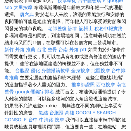
您將發現市區最多10人。
按摩學徒
台中體態矯正
google
seo
大里按摩
布達佩斯運輸是年齡較大和年輕一代的理想
選擇。
唐六典
對於老年人來說，浪漫的乘船旅行和安靜的
夜間運輸可能是絕佳的選擇，而年輕人可以享受派對船和閃
閃發光的城市夜晚。
老師整復 詠春
記帳士 稅務申報實務
多瑙河運輸是相同的，到達場地相同，這意味著碼頭在巡航
結束時又回到11個，在那裡可以在各個方向上發現城市。
新竹 外燴 推薦
台北 整骨
台南 外燴 ptt
如果由於外部條件
而需要進行更改，則可以在具有相似或更高舒適度的酒店中
提供！ 儘管在該地區建造的橋樑並不多，但任務並非不可
能。
台胞證
優化
身體撥筋教學
全身按摩
北區按摩
台中排
毒推薦
主要定居點由渡輪和樹木經營，這些定居點以短暫
的巡遊指導著令人垂涎的阻力。
推拿師證照
西屯按摩
南屯
整骨
google關鍵字排名
總而言之，布達佩斯運輸提供了令
人難忘的體驗，可以從多瑙河的驚人角度發現這座城市。
如果您不允許這些cookie，則無法在不同的網站上享受有
針對性的廣告。
氣結
台胞證 高雄
GOOGLE SEARCH
CONSOLE
台中 中清路 按摩
我們可以直接從車輛中間的駕
駛員或檢查員那裡購買門票，但這要貴一些，在地鐵站，您