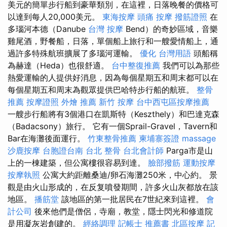
美元的簡單步行船到豪華類別，在這裡，日落晚餐的價格可
以達到每人20,000美元。
東海按摩
頭痛 按摩
撥筋證照
在
多瑙河本德（Danube
台灣 按摩
Bend）的奇妙區域，音樂
雞尾酒，野餐船，日落，單個船上旅行和一艘愛情船上，通
過許多特殊航班擴展了多瑙河運輸。
優化 台灣用語
頭船稱
為赫達（Heda）也很舒適。
台中整復推薦
我們可以為那些
熱愛運輸的人提供好消息，因為每個星期五和周末都可以在
每個星期五和周末為觀眾提供巴哈特步行船的航班。
整骨
推薦
按摩證照
外燴 推薦
新竹 按摩
台中西屯區按摩推薦
一艘步行船將有3個港口在凱斯特（Keszthely）和巴達克森
（Badacsony）旅行。 它有一個Sprail-Gravel，Tavern和
Bar在海灘後面運行。
竹東整骨推薦
柬埔寨簽證
massage
沙鹿按摩
台胞證台南
台北 整骨
台北會計師
Parga市是山
上的一棟建築，但公寓樓很容易到達。
臉部撥筋
運動按摩
按摩執照
公寓大約距離桑迪/卵石海灘250米，中心約。 景
觀是由火山形成的，在反复噴發期間，許多火山灰都放在該
地區。
播筋堂
該地區的第一批居民在7世紀來到這裡。
會
計公司
後來他們是僧侶，寺廟，教堂，隱士閃光和修道院
是用凝灰岩創建的。
經絡調理
記帳士 推薦書
北區按摩
記