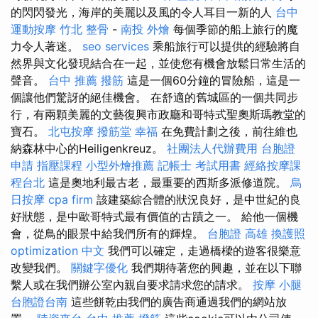
的閃閃發光，海岸的美麗以及風的令人耳目一新的人
台中
運動按摩
竹北 整骨
-
南投 外燴
每個季節的船上旅行的魔
力令人著迷。
seo services
乘船旅行可以提供的經驗將自
然界與文化發現結合在一起，並使您有機會放鬆日常生活的
聲音。
台中 推薦 撥筋
這是一個60分鐘的冒險船，這是一
個讓他們驚訝的絕佳機會。 在舒適的舊城區的一個共同步
行，有兩顆美麗的文藝復興市政廳和哥特式聖奧斯瑪教堂的
寶石。
北屯按摩
撥筋堂 幸福
在免費計劃之後，前往維也
納森林中心的Heiligenkreuz。
社團法人代辦費用
台胞證
申請
指壓課程
小型外燴推薦
記帳士 考試用書
經絡按摩課
程台北
這是奧地利最古老，最重要的西斯多派修道院。
烏
日按摩
cpa firm
該建築綜合體的狀況良好，是中世紀的良
好狀態，是中歐哥特式最有價值的古蹟之一。 給他一個機
會，從鳥的眼景中給我們所有的輝煌。
台胞證 高雄
換護照
optimization 中文
我們可以確定，走過橋樑的遊客很樂意
改變我們。
關鍵字優化
我們期待著您的興趣，並在以下聯
繫人或在我們辦公室內親自要求請求您的請求。
按摩 小腿
台胞證台南
這些餅乾由我們的廣告商通過我們的網站放