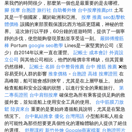
果我們的時間很少，那麼第一個也是最重要的是去哪裡。
腳 按摩
台胞證 旅行社
自助餐外燴
台中按摩推薦ptt
土耳
其是一千個國家，屬於歐洲和亞洲。
按摩 推薦
seo點擊軟
體價格
該國的東部景觀保護比西方地區更隱藏，神秘的世
界。 這次旅行以平靜，60分鐘的巡遊時間，提供了一個寧
靜的步伐，使您能夠發現景點並享受這一刻。
嚴師傅撥筋
棒
Portum
google seo教學
Lines是一家堅實的公司（至
少）自2014年以來一直在運營。
記帳士 成本會計
外資設
立公司
與其他公司相比，他們的報價非常稀缺，但其質量
仍然很棒。
記帳士 名師
台中整骨推薦
台中 撥筋 推薦
❌他
容易受到人群的影響
推拿價格
-
台胞證 高雄
按摩證照
在
高峰期，船可能會感到狹窄，尤其是在上層甲板上。 始終
檢查船舶和安全設備的狀態，以進行安全的乘船旅行。
第
二專長證照
台中肩頸按摩
確保您為所有乘客提供足夠的救
援外套，並知道船上使用安全工具的使用。
台中筋膜刀放
鬆
陸資來台
重要的是要始終遵循船員說明，尤其是在緊急
情況下。
台中氣結推拿
優化 台灣用語
小型船和私人租金
的可能性為那些想要更具個性化的運輸體驗的人提供了絕佳
的選擇。
舒壓課程
新竹外燴
Google商家檔案
台胞證照片