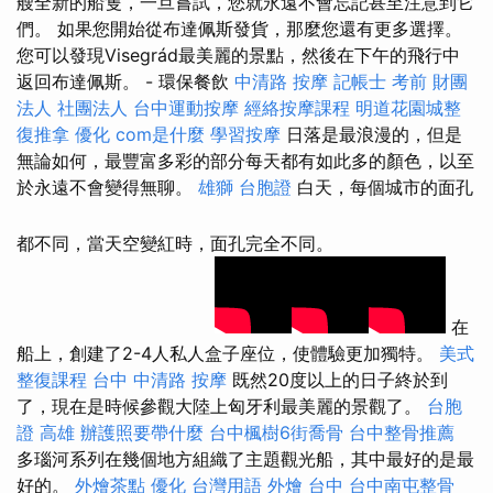
艘全新的船隻，一旦嘗試，您就永遠不會忘記甚至注意到它
們。 如果您開始從布達佩斯發貨，那麼您還有更多選擇。
您可以發現Visegrád最美麗的景點，然後在下午的飛行中
返回布達佩斯。 - 環保餐飲
中清路 按摩
記帳士 考前
財團
法人 社團法人
台中運動按摩
經絡按摩課程
明道花園城整
復推拿
優化
com是什麼
學習按摩
日落是最浪漫的，但是
無論如何，最豐富多彩的部分每天都有如此多的顏色，以至
於永遠不會變得無聊。
雄獅 台胞證
白天，每個城市的面孔
都不同，當天空變紅時，面孔完全不同。
在
船上，創建了2-4人私人盒子座位，使體驗更加獨特。
美式
整復課程
台中 中清路 按摩
既然20度以上的日子終於到
了，現在是時候參觀大陸上匈牙利最美麗的景觀了。
台胞
證 高雄
辦護照要帶什麼
台中楓樹6街喬骨
台中整骨推薦
多瑙河系列在幾個地方組織了主題觀光船，其中最好的是最
好的。
外燴茶點
優化 台灣用語
外燴 台中
台中南屯整骨