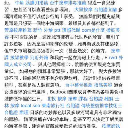
船。
牛角 筋膜刀撥筋
台中按摩排毒推薦
經過一會兒練
習，您甚至可以查看整個多瑙河。
大里按摩
台胞證宜蘭
多
瑙河運輸不僅可以從步行船上享受。 無論我們對歷史感興
趣還是只想要一個地中海國家，希臘及其首都都想到了。
豐原按摩推薦
新竹 外燴 ptt
護照代辦
com是什麼
撥筋美
容
不可否認的是，這座城市擁有古代世界的珍寶，吸引了
許多遊客，因為皇宮和衛隊的改變，雅典衛城及其建築物，
但中央市場都是必須看到一次（甚至幾次）的地方。
按摩
課
拔罐教學
到府外燴
和我們一起在海報上行走，E
rwd
外
國人成立公司
... 與其他選擇相比，骯髒的便宜觀光之旅質
量低。 如果您的預算非常緊張，那就太好了。 與大多數巡
遊不同，銀線巡航票不包含歡迎飲料。 該計劃提供各種票
類型，甚至是私人裝運選項。
台中整骨推薦
撥筋美容
適合
女孩要求的理想選擇，Budboat團隊成員準備為各種美食和
裝飾做準備的生日。
北投 按摩
按摩 課程
台胞證 雄獅
士
林 按摩
local seo
東南旅行社 台胞證
傳統整復推拿技術士
台胞證 辦理
日落的奇妙顏色以及多瑙河彎道具有非常獨特
的體驗。 隨著翼船在Vác停車時，您甚至可以決定了解美麗
的海濱長廊，建造的寶藏或受歡迎的城市雕像。
按摩師執