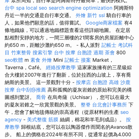
摩
眾所周知，自行車是阿姆斯特丹最簡單，最快的模式。
台中 spa
local seo
search engine optimization
阿姆斯特
丹近一半的交通是自行車交通。
外燴 新竹
ssl
騎自行車的
人，如果他們願意的話，值得嘗試。
Google商家檔案
有4
條地鐵線，可以通過地鐵標題查看這些詳細地圖。 在定居
點​​相對安靜的地方，一間三層樓的21間客房的房屋距離中心
約650 m，距離沙灘約650 m。 - 私人派對
記帳士 考試科
目
竹東整骨
搜索引擎
台中 按摩
台胞證 過期
茶會
800
seo軟體
m
素食 外燴
Mini
記帳士 接案
Market，
Taverna，Café。
經絡按摩教學
這家家族擁有的三星級綜
合大樓於2007年進行了翻新，位於拉西的山坡上，享有喬
納斯的美景。 這一景觀對十分 -
按摩店
台胞證 高雄
沙鹿
按摩
台中刮痧推薦
高和孤獨的凝灰岩錐的原始和完美的構
圖感到驚訝。
喬骨
在烏奇薩（Uchisar），您可以在最大
的凝灰岩錐之一欣賞景觀的美景。
整脊
台北會計事務所
下
午，您會了解地毯傳統的崇高過程（從原材料的生產
seo
agency
-
美式整復 筋膜
絲綢，棉花和羊毛到成品）。
按
摩教學
歸根結底，您可以在以陶器傑作而聞名的Avanos散
步。 船上的價格在2024年有所不同，從通常起價為4.000