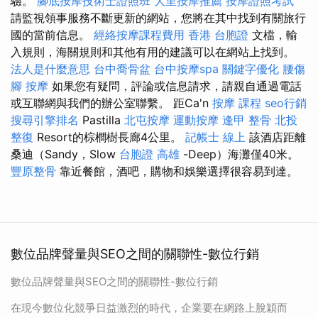
驗。
腳底按摩技術士證照班
大里按摩推薦
按摩證照考試
請監視領事服務不斷更新的網站，您將在其中找到有關旅行
國的當前信息。
經絡按摩課程費用
香港 台胞證
文檔，輸
入規則，海關規則和其他有用的建議可以在網站上找到。
法人是什麼意思
台中喬骨盆
台中按摩spa
關鍵字優化
腰傷
腳 按摩
如果您有疑問，評論或信息請求，請親自通過電話
或互聯網與我們的辦公室聯繫。 距Ca'n
按摩 課程
seo行銷
搜尋引擎排名
Pastilla
北屯按摩
運動按摩
逢甲 整骨
北投
整復
Resort的棕櫚樹長廊4公里。
記帳士 線上
該酒店距離
桑迪（Sandy，Slow
台胞證 高雄
-Deep）海灘僅40米。
豐原整骨
靠近餐館，酒吧，購物和娛樂選擇很容易到達。
數位品牌聲量與SEO之間的關聯性-數位行銷
數位品牌聲量與SEO之間的關聯性-數位行銷
在現今數位化競爭日益激烈的時代，企業要在網路上脫穎而