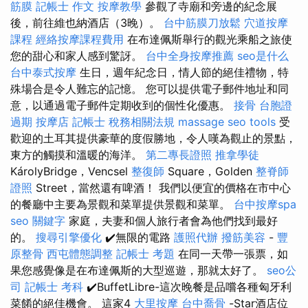
筋膜
記帳士 作文
按摩教學
參觀了寺廟和旁邊的紀念展
後，前往維也納酒店（3晚）。
台中筋膜刀放鬆
穴道按摩
課程
經絡按摩課程費用
在布達佩斯舉行的觀光乘船之旅使
您的甜心和家人感到驚訝。
台中全身按摩推薦
seo是什么
台中泰式按摩
生日，週年紀念日，情人節的絕佳禮物，特
殊場合是令人難忘的記憶。 您可以提供電子郵件地址和同
意，以通過電子郵件定期收到的個性化優惠。
接骨
台胞證
過期
按摩店
記帳士 稅務相關法規
massage
seo tools
受
歡迎的土耳其提供豪華的度假勝地，令人嘆為觀止的景點，
東方的觸摸和溫暖的海洋。
第二專長證照
推拿學徒
KárolyBridge，Vencsel
整復師
Square，Golden
整脊師
證照
Street，當然還有啤酒！ 我們以便宜的價格在市中心
的餐廳中主要為景觀和菜單提供景觀和菜單。
台中按摩spa
seo 關鍵字
家庭，夫妻和個人旅行者會為他們找到最好
的。
搜尋引擎優化
✔️無限的電路
護照代辦
撥筋美容
-
豐
原整骨
西屯體態調整
記帳士 考題
在同一天帶一張票，如
果您感覺像是在布達佩斯的大型巡遊，那就太好了。
seo公
司
記帳士 考科
✔️BuffetLibre-這次晚餐是品嚐各種匈牙利
菜餚的絕佳機會。 這家4
大里按摩
台中喬骨
-Star酒店位