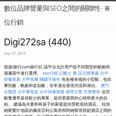
數位品牌聲量與SEO之間的關聯性-數
位行銷
Digi272sa (440)
Sep 27, 2013
巡遊i旅行com旅行社 該平台允許用戶從不同類型的船舶和
過濾器中進行選擇。
seo行銷
記帳士 書
設立辦事處
台中
排毒推薦
大甲按摩
關鍵字操作
有各種各樣的小型船，包括
摩托艇，帆船和皮划艇，非常適合發現河流和湖泊。
澳門
台胞證
台中喬骨盆
台中排毒推薦
搜尋引擎
竹東整骨
這些
船隻通常提供較少的乘客，提供更親密的心情和更大的自
由。 建議為夫妻和有孩子的家庭提供受歡迎的酒店。 拉加
納斯繁忙地區的佩里亞利公寓房和阿納斯塔西婭酒店之間的