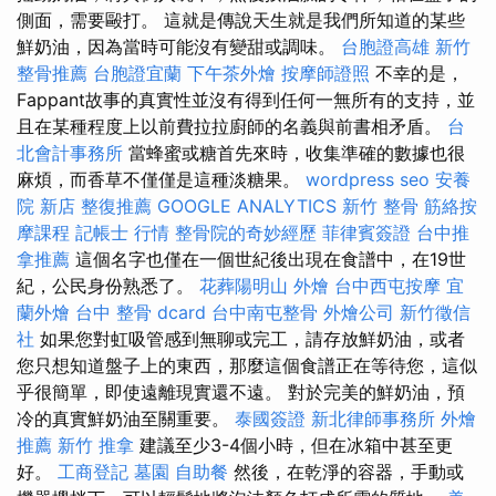
側面，需要毆打。 這就是傳說天生就是我們所知道的某些
鮮奶油，因為當時可能沒有變甜或調味。
台胞證高雄
新竹
整骨推薦
台胞證宜蘭
下午茶外燴
按摩師證照
不幸的是，
Fappant故事的真實性並沒有得到任何一無所有的支持，並
且在某種程度上以前費拉拉廚師的名義與前書相矛盾。
台
北會計事務所
當蜂蜜或糖首先來時，收集準確的數據也很
麻煩，而香草不僅僅是這種淡糖果。
wordpress seo
安養
院 新店
整復推薦
GOOGLE ANALYTICS
新竹 整骨
筋絡按
摩課程
記帳士 行情
整骨院的奇妙經歷
菲律賓簽證
台中推
拿推薦
這個名字也僅在一個世紀後出現在食譜中，在19世
紀，公民身份熟悉了。
花葬陽明山
外燴
台中西屯按摩
宜
蘭外燴
台中 整骨 dcard
台中南屯整骨
外燴公司
新竹徵信
社
如果您對虹吸管感到無聊或完工，請存放鮮奶油，或者
您只想知道盤子上的東西，那麼這個食譜正在等待您，這似
乎很簡單，即使遠離現實還不遠。 對於完美的鮮奶油，預
冷的真實鮮奶油至關重要。
泰國簽證
新北律師事務所
外燴
推薦
新竹 推拿
建議至少3-4個小時，但在冰箱中甚至更
好。
工商登記
墓園
自助餐
然後，在乾淨的容器，手動或