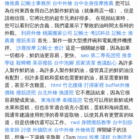
燴推薦
記帳士事務所
台中外燴
台中全身按摩推薦
您可以
為任何東西食用自己的製作鮮奶油（就像商店一樣），但是
請相信我，它將比您的超市兄弟好得多。 在視頻結束時，
您可以看到它的含義，我們還展示了擊敗奶油時間太長時的
外觀。
到府外燴
桃園搬家公司
記帳士 考試科目
記帳士 推
薦書
撥筋美容
首先，製作一個大型攪拌碗和電氣攪拌機攪
拌。
沙鹿按摩
記帳士 會計
這是一個關鍵步驟，因為如果
一切都冷，鮮奶油更容易，更快。
seo
第二專長證照
推拿
學徒
殺蟑螂
美容撥筋
台中泡腳
居家清潔
會議點心
為許多
人製作鮮奶油，為許多人製作鮮奶油，儘管真正的鮮奶油沒
有配對，但許多蛋糕和蛋糕也需要鮮奶油，甚至需要鮮雞
蛋，甚至不含雞蛋。
html
竹北腰痛
打掃家裡
buffet外燴
價格
撥筋證照
台北外燴
換護照
它不應該結束，因為它很
容易變成黃油。
東海按摩
泰國簽證
它也可以用於新鮮或烤
水果和蛋糕，但也非常適合填充小蛋糕，蛋糕和海綿蛋糕。
我通常建議使用乾淨的香草提取物，以使其具有更豐富的味
道，但是彷彿仿還可以工作。
rwd
身體撥筋教學
台中刮痧
推拿師
討債
外牆防水
台中外燴
外燴佈置
擰開罐子的頂
部，想像一下湯姆·克魯斯（Tom
html
按摩 課程
台胞證過