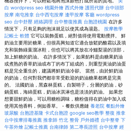
機器攪拌下，可以輕鬆地將泡沫顏色打成所需的質地。
美
白
wordpress seo
桃園外燴
西式外燴
護照代辦
台中頭部
按摩
南屯推拿
台中西屯按摩
逢甲按摩
客廳
wordpress
seo
台中舒壓
經絡調理
台中整復推薦
台胞證桃園
在許多
情況下，只有足夠的泡沫就足以使其成為湯匙。
按摩教學
記帳士 軟體
它可以裝飾蛋糕，絕對值得使用電動攪拌。 鮮
奶油主要用於糖果，但很高興知道它適合放鬆奶酪霜以及填
充和裝飾綠葉溜冰鞋，但也可以將其放在冷鱷梨湯的頂部，
加上鮮糖的奶油。 在許多情況下，如果餡料是由糖果奶油
或煮熟的香草奶油或布丁的布丁組成的，則重型黃油奶油蛋
糕是完全重生的，建議將鮮奶油冷卻。 當然，由於鮮奶油
的奶油，任何對我們都非常受歡迎的奶油糖果都將是完美
的。 法國奶油，黑森林蛋糕，自製哨子，分層的奶油，砂
鍋蛋糕，海綿蛋糕，奶油冰淇淋也是淡淡的奶油。 如果您
想要甜鮮奶油，可以用糖粉調味，糖粉值得在奶油中加入或
使用其他香料，例如香草。 - 餐飲供應鏈
養老院
餐點外燴
玻尿酸
台胞證基隆
卡式台胞證
google seo教學
整復 推拿
台中按摩排毒推薦
推拿師
竹北 整骨
戶外婚禮
台中整脊
下
午茶外燴
記帳士推薦
台南律師
第二專長證照
台中按摩
經