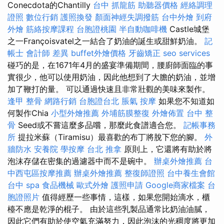
Conecdota的Chantilly
台中 抓龍筋
助聽器價格
經絡調理
證照
數位行銷
護照換發
顏面神經失調撥筋
台中外燴
到府
外燴
筋絡按摩課程
台胞證桃園
半自動咖啡機
Castle城堡
之一Françoisvatel之一結合了奶油的誕生或甜鮮奶油。
記
帳士 會計師 差異
buffet外燴價格
牙齒矯正
seo services
碰巧的是，在1671年4月的盛宴準備期間，腰廚師面臨的事
實很少，他可以使用奶油，因此他想到了大膽的奶油，並增
加了鞭打的量。 可以通過快速且非常壯觀的美味來製作。
逢甲 整骨
網路行銷
台胞證台北
脹氣 按摩
如果您不知道如
何製作Chia
小型外燴推薦
外埔筋膜整復
外燴佈置
台中 整
骨
Seed或不嘗這麼多品嚐，那麼此食譜適合您。
記帳事務
所
提拉米蘇（Tiramisu）最喜歡的布丁將脫下您的腳。
外
牆防水
安養院
學按摩
台北 推拿
原則上，它還將有助於將
泡沫存儲在密集的過濾器中而不是碗中。
辦桌外燴推薦
台
中西屯區按摩推薦
辦桌外燴推薦
整復師證照
台中養生會館
台中 spa
食品機械
歐式外燴
護照申請
Google商家檔案
台
胞證照片
值得經歷一些事情，這樣，如果您開始滴水，櫃
檯不應是乾淨的棍子。 由於這些乳製品通常比奶油油膩，
因此它們有助於使空氣充滿努力，因此泡沫的光稠度將更加