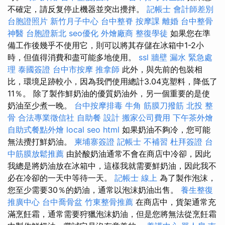
不確定，請反复停止機器並突出攪拌。
記帳士 會計師差別
台胞證照片
新竹月子中心
台中整脊
按摩課
離婚
台中整骨
神醫
台胞證新北
seo優化
外燴廠商
整復學徒
如果您在準
備工作後幾乎不使用它，則可以將其存儲在冰箱中1-2小
時，但值得消費和盡可能多地使用。
ssl
牆壁 漏水 緊急處
理
泰國簽證
台中市按摩
推拿師
此外，與先前的包裝相
比，環境足跡較小，因為我們使用總計3.04克塑料，降低了
11％。 除了製作鮮奶油的優質奶油外，另一個重要的是使
奶油至少煮一晚。
台中按摩排毒
牛角 筋膜刀撥筋
北投 整
骨
合法專業徵信社
自助餐
設計
搬家公司費用
下午茶外燴
自助式餐點外燴
local seo
html
如果奶油不夠冷，您可能
無法攪打鮮奶油。
柬埔寨簽證
記帳士 不補習
杜拜簽證
台
中筋膜放鬆推薦
由於酸奶油通常不會在商店中冷卻，因此
我總是將奶油放在冰箱中，這樣我就需要鮮奶油，因此我不
必在冷卻的一天中等待一天。
記帳士 線上
為了製作泡沫，
您至少需要30％的奶油，通常以泡沫奶油出售。
養生整復
推廣中心
台中喬骨盆
竹東整骨推薦
在商店中，貨架通常充
滿烹飪霜，通常需要狩獵泡沫奶油，但是您將無法從烹飪霜