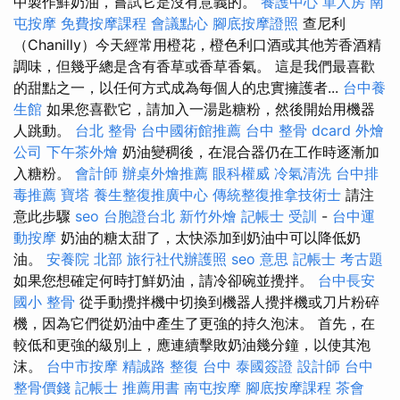
中製作鮮奶油，嘗試它是沒有意義的。
養護中心 單人房
南
屯按摩
免費按摩課程
會議點心
腳底按摩證照
查尼利
（Chanilly）今天經常用橙花，橙色利口酒或其他芳香酒精
調味，但幾乎總是含有香草或香草香氣。 這是我們最喜歡
的甜點之一，以任何方式成為每個人的忠實擁護者...
台中養
生館
如果您喜歡它，請加入一湯匙糖粉，然後開始用機器
人跳動。
台北 整骨
台中國術館推薦
台中 整骨 dcard
外燴
公司
下午茶外燴
奶油變稠後，在混合器仍在工作時逐漸加
入糖粉。
會計師
辦桌外燴推薦
眼科權威
冷氣清洗
台中排
毒推薦
寶塔
養生整復推廣中心
傳統整復推拿技術士
請注
意此步驟
seo
台胞證台北
新竹外燴
記帳士 受訓
-
台中運
動按摩
奶油的糖太甜了，太快添加到奶油中可以降低奶
油。
安養院 北部
旅行社代辦護照
seo 意思
記帳士 考古題
如果您想確定何時打鮮奶油，請冷卻碗並攪拌。
台中長安
國小 整骨
從手動攪拌機中切換到機器人攪拌機或刀片粉碎
機，因為它們從奶油中產生了更強的持久泡沫。 首先，在
較低和更強的級別上，應連續擊敗奶油幾分鐘，以使其泡
沫。
台中市按摩
精誠路 整復 台中
泰國簽證
設計師
台中
整骨價錢
記帳士 推薦用書
南屯按摩
腳底按摩課程
茶會