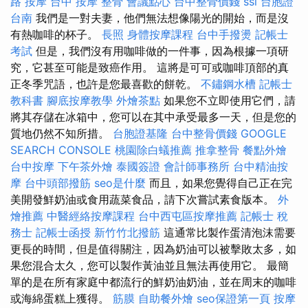
路 按摩
台中 按摩 整骨
會議點心
台中整骨價錢
ssl
台胞證
台南
我們是一對夫妻，他們無法想像陽光的開始，而是沒
有熱咖啡的杯子。
長照
身體按摩課程
台中手撥燙
記帳士
考試
但是，我們沒有用咖啡做的一件事，因為根據一項研
究，它甚至可能是致癌作用。 這將是可可或咖啡頂部的真
正冬季咒語，也許是您最喜歡的餅乾。
不鏽鋼水槽
記帳士
教科書
腳底按摩教學
外燴茶點
如果您不立即使用它們，請
將其存儲在冰箱中，您可以在其中承受最多一天，但是您的
質地仍然不知所措。
台胞證基隆
台中整骨價錢
GOOGLE
SEARCH CONSOLE
桃園除白蟻推薦
推拿整骨
餐點外燴
台中按摩
下午茶外燴
泰國簽證
會計師事務所
台中精油按
摩
台中頭部撥筋
seo是什麼
而且，如果您覺得自己正在完
美開發鮮奶油或食用蔬菜食品，請下次嘗試素食版本。
外
燴推薦
中醫經絡按摩課程
台中西屯區按摩推薦
記帳士 稅
務士
記帳士函授
新竹竹北撥筋
這通常比製作蛋清泡沫需要
更長的時間，但是值得關注，因為奶油可以被擊敗太多，如
果您混合太久，您可以製作黃油並且無法再使用它。 最簡
單的是在所有家庭中都流行的鮮奶油奶油，並在周末的咖啡
或海綿蛋糕上獲得。
筋膜
自助餐外燴
seo保證第一頁
按摩