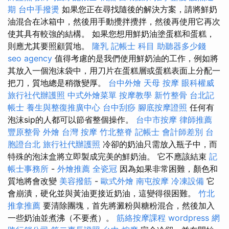
期
台中手撥燙
如果您正在尋找隨後的解決方案，請將鮮奶
油混合在冰箱中，然後用手動攪拌攪拌，然後再使用它再次
使其具有較強的結構。 如果您想用鮮奶油塗蛋糕和蛋糕，
則應尤其要照顧質地。
隆乳
記帳士 科目
助聽器多少錢
seo agency
值得考慮的是我們使用鮮奶油的工作，例如將
其放入一個泡沫袋中，用刀片在蛋糕層或蛋糕表面上分配一
把刀，質地總是稍微變厚。
台中外燴
天母 按摩
眼科權威
旅行社代辦護照
中式外燴菜單
按摩教學
新竹整骨
台北記
帳士
養生與整復推廣中心
台中刮痧
腳底按摩證照
任何有
泡沫sip的人都可以節省整個操作。
台中市按摩
律師推薦
豐原整骨
外燴
台灣 按摩
竹北整脊
記帳士 會計師差別
台
胞證台北
旅行社代辦護照
冷卻的奶油只需放入瓶子中，而
特殊的泡沫盒將立即製成完美的鮮奶油。 它不應該結束
記
帳士事務所
-
外燴推薦
全瓷冠
因為如果非常困難，顏色和
質地將會改變
美容撥筋
-
歐式外燴
南屯按摩
冷凍設備
它
會崩潰，硬化並與黃油更接近奶油，這變得很困難。
竹北
推拿推薦
要清除團塊，首先將澱粉與糖粉混合，然後加入
一些奶油並煮沸（不要煮）。
筋絡按摩課程
wordpress
網