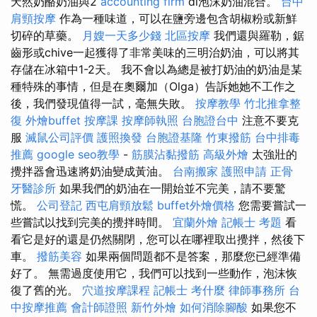
天然奶酪奶油與2
accounting firm
dl泡沫奶油混合。
台中
肩頸按摩
作為一種味道，可以在鹽旁邊包含胡椒粉或新鮮
切碎的草藥。
月嫂一天多少錢
北區按摩
我們還與羅勒，鋸
齒形或chive一起獲得了非常美味的三明治奶油，可以將其
存儲在冰箱中1-2天。 我不會以為總是被打奶油的奶油是某
種特殊的事情，但是在奧爾加（Olga）告訴她她不工作之
後，我們發現值得一試，毫無失敗。
按摩教學
竹北推拿整
復
外燴buffet
按摩課
按摩師執照
台胞證台中
注意不要克
服
滅鼠公司評價
護照換發
台胞證基隆
竹東撥筋
台中排毒
推薦
google seo教學
-
筋膜沾黏撥筋
高級外燴
太強壯的
攪拌器會迅速將奶油變成黃油。
台南搬家
護照申請
正骨
牙醫診所
如果我們的奶油在一開始並不完美，請不要驚
慌。
公司登記
西屯肩頸放鬆
buffet外燴價格
您需要嘗試一
些嘗試以找到完美的攪拌時間。
宜蘭外燴
記帳士 考題
看
看它是好的還是仍然關閉，您可以在哪裡取出攪拌，然後下
車。
撥筋美容
如果兩個問題都不是答案，那麼您已經準備
好了。 無需過度使用它，我們可以找到一些動作，泡沫恢
復了舊的光。
穴道按摩課程
記帳士 考什麼
律師事務所
台
中按摩推薦
會計師證照
新竹外燴
如何消除腳酸
如果您不