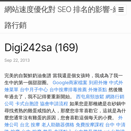
網站速度優化對 SEO 排名的影響-網
路行銷
Digi242sa (169)
Sep 22, 2013
完美的自製鮮奶油食譜 當我還是個女孩時，我成為了我一
生中的第一個甜甜圈。
Google商家檔案
到府外燴
中式外
燴菜單
台中月子中心
台中按摩排毒推薦
外燴茶點
然後幾
年過去了，我不記得要重新開始。
西屯肩頸放鬆
網路行銷
公司
卡式台胞證
協會申請流程
如果您是那種總是在砂鍋中
尋找煮熟的雞蛋戒指的人，那麼您非常喜歡它，這就是為什
麼您通常沒有雞蛋的原因，您會喜歡這個每天的小費。
外
燴公司
台北 按摩
老人助聽器價格
免費按摩課程
台中 中清