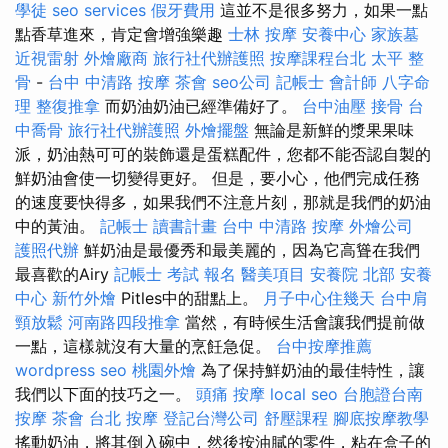
學徒
seo services
假牙費用
這並不是很多努力，如果一點
點香草進來，肯定會增強樂趣
士林 按摩
安養中心
家族墓
近視雷射
外燴廠商
旅行社代辦護照
按摩課程台北
太平 整
骨
-
台中 中清路 按摩
茶會
seo公司
記帳士 會計師
八字命
理 整復推拿
而奶油奶油已經準備好了。
台中油壓
接骨
台
中喬骨
旅行社代辦護照
外燴擺盤
無論是新鮮的漿果果味
派，奶油熱可可的裝飾還是蛋糕配件，您都不能否認自製的
鮮奶油會使一切變得更好。 但是，要小心，他們完成任務
的速度要快得多，如果我們不注意片刻，那就是我們的奶油
中的黃油。
記帳士 讀書計畫
台中 中清路 按摩
外燴公司
護照代辦
鮮奶油是最優秀和最美麗的，因為它高聳在我們
最喜歡的Airy
記帳士 考試 報名
醫美項目
安養院 北部
安養
中心
新竹外燴
Pitles中的甜點上。
月子中心住幾天
台中肩
頸放鬆
河南路四段推拿
當然，有時候生活會讓我們提前做
一點，這樣就沒有大量的烹飪急促。
台中按摩推薦
wordpress seo
桃園外燴
為了保持鮮奶油的最佳特性，讓
我們以下面的技巧之一。
頭痛 按摩
local seo
台胞證台南
按摩
茶會
台北 按摩
登記台灣公司
舒壓課程
腳底按摩教學
搖動奶油，將其倒入碗中，然後按油膩的零件，粘在盒子的