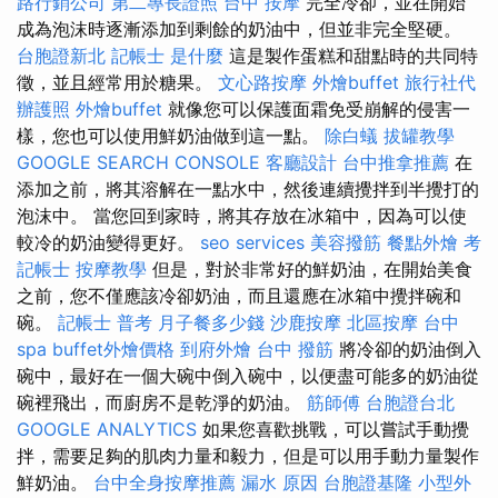
路行銷公司
第二專長證照
台中 按摩
完全冷卻，並在開始
成為泡沫時逐漸添加到剩餘的奶油中，但並非完全堅硬。
台胞證新北
記帳士 是什麼
這是製作蛋糕和甜點時的共同特
徵，並且經常用於糖果。
文心路按摩
外燴buffet
旅行社代
辦護照
外燴buffet
就像您可以保護面霜免受崩解的侵害一
樣，您也可以使用鮮奶油做到這一點。
除白蟻
拔罐教學
GOOGLE SEARCH CONSOLE
客廳設計
台中推拿推薦
在
添加之前，將其溶解在一點水中，然後連續攪拌到半攪打的
泡沫中。 當您回到家時，將其存放在冰箱中，因為可以使
較冷的奶油變得更好。
seo services
美容撥筋
餐點外燴
考
記帳士
按摩教學
但是，對於非常好的鮮奶油，在開始美食
之前，您不僅應該冷卻奶油，而且還應在冰箱中攪拌碗和
碗。
記帳士 普考
月子餐多少錢
沙鹿按摩
北區按摩
台中
spa
buffet外燴價格
到府外燴
台中 撥筋
將冷卻的奶油倒入
碗中，最好在一個大碗中倒入碗中，以便盡可能多的奶油從
碗裡飛出，而廚房不是乾淨的奶油。
筋師傅
台胞證台北
GOOGLE ANALYTICS
如果您喜歡挑戰，可以嘗試手動攪
拌，需要足夠的肌肉力量和毅力，但是可以用手動力量製作
鮮奶油。
台中全身按摩推薦
漏水 原因
台胞證基隆
小型外