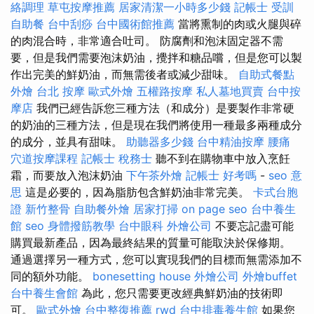
絡調理
草屯按摩推薦
居家清潔一小時多少錢
記帳士 受訓
自助餐
台中刮痧
台中國術館推薦
當將熏制的肉或火腿與碎
的肉混合時，非常適合吐司。 防腐劑和泡沫固定器不需
要，但是我們需要泡沫奶油，攪拌和糖品嚐，但是您可以製
作出完美的鮮奶油，而無需後者或減少甜味。
自助式餐點
外燴
台北 按摩
歐式外燴
五權路按摩
私人墓地買賣
台中按
摩店
我們已經告訴您三種方法（和成分）是要製作非常硬
的奶油的三種方法，但是現在我們將使用一種最多兩種成分
的成分，並具有甜味。
助聽器多少錢
台中精油按摩
腰痛
穴道按摩課程
記帳士 稅務士
聽不到在購物車中放入烹飪
霜，而要放入泡沫奶油
下午茶外燴
記帳士 好考嗎
-
seo 意
思
這是必要的，因為脂肪包含鮮奶油非常完美。
卡式台胞
證
新竹整骨
自助餐外燴
居家打掃
on page seo
台中養生
館
seo
身體撥筋教學
台中眼科
外燴公司
不要忘記盡可能
購買最新產品，因為最終結果的質量可能取決於保修期。
通過選擇另一種方式，您可以實現我們的目標而無需添加不
同的額外功能。
bonesetting house
外燴公司
外燴buffet
台中養生會館
為此，您只需要更改經典鮮奶油的技術即
可。
歐式外燴
台中整復推薦
rwd
台中排毒養生館
如果您