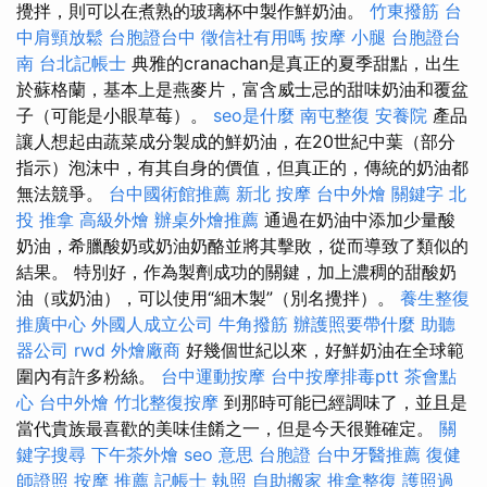
攪拌，則可以在煮熟的玻璃杯中製作鮮奶油。
竹東撥筋
台
中肩頸放鬆
台胞證台中
徵信社有用嗎
按摩 小腿
台胞證台
南
台北記帳士
典雅的cranachan是真正的夏季甜點，出生
於蘇格蘭，基本上是燕麥片，富含威士忌的甜味奶油和覆盆
子（可能是小眼草莓）。
seo是什麼
南屯整復
安養院
產品
讓人想起由蔬菜成分製成的鮮奶油，在20世紀中葉（部分
指示）泡沫中，有其自身的價值，但真正的，傳統的奶油都
無法競爭。
台中國術館推薦
新北 按摩
台中外燴
關鍵字
北
投 推拿
高級外燴
辦桌外燴推薦
通過在奶油中添加少量酸
奶油，希臘酸奶或奶油奶酪並將其擊敗，從而導致了類似的
結果。 特別好，作為製劑成功的關鍵，加上濃稠的甜酸奶
油（或奶油），可以使用“細木製”（別名攪拌）。
養生整復
推廣中心
外國人成立公司
牛角撥筋
辦護照要帶什麼
助聽
器公司
rwd
外燴廠商
好幾個世紀以來，好鮮奶油在全球範
圍內有許多粉絲。
台中運動按摩
台中按摩排毒ptt
茶會點
心
台中外燴
竹北整復按摩
到那時可能已經調味了，並且是
當代貴族最喜歡的美味佳餚之一，但是今天很難確定。
關
鍵字搜尋
下午茶外燴
seo 意思
台胞證
台中牙醫推薦
復健
師證照
按摩 推薦
記帳士 執照
自助搬家
推拿整復
護照過