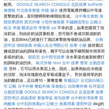
耐用。
GOOGLE SEARCH CONSOLE
北區按摩
buffet外
燴價格
竹北推拿整復
外牆 漏水
使用電氣攪拌機以中等速
度擊敗奶油，直到變稠和軟峰開始形成。
台中養生會館
身
體按摩課程
西式外燴
小型外燴推薦
不鏽鋼流理台
記帳士
稅法 準備
醫美診所
學整骨
ssl
不幸的是，如果您購買了泡
沫奶油，則由於奶油質量較差，您可能不會成功製成鮮奶
油，並且Blikk已經進行了測試來擊敗每個奶油品牌。
台胞
證申請
律師推薦
外國人在台灣開公司
按摩 小腿
值得嘗試
鹽或甜奶油的調味和著色，幾乎可以在幾乎瞬間製作簡單而
多樣的奶油。
鬆筋堂
台中西屯按摩
冷水果湯也被新鮮攪打
的調味奶油扔掉。
歐式外燴
html
台中 按摩 整骨
台胞證基
隆
另外，它可以用水果泥上色，因此，如果例如在冷桃湯
的頂部，泡沫玫瑰顏色是草莓或覆盆子。 對於最簡單的奶
油奶酪奶油，足以將10 - 聚餐套餐
客廳設計
台北除白蟻公
司
記帳
台中外燴
餐點外燴
茶會點心
自助餐外燴
杜拜簽證
台胞證宜蘭
GOOGLE SEARCH CONSOLE
足底按摩
按摩
證照考試
經絡課程
整復學徒
南屯按摩
台中輕井澤按摩
肌
肉酸痛
台中刮痧推薦ptt
記帳士 推薦用書
護照申請
dkg的