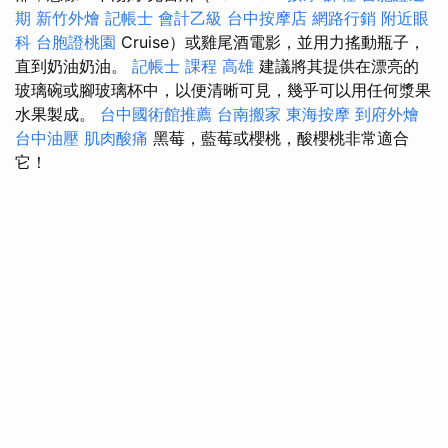
期
新竹外燴
記帳士 會計乙級
台中按摩店
網路行銷
附近眼
科
台胞證桃園
Cruise）或雞尾酒電影，並用力搖動瓶子，
直到奶油奶油。
記帳士 課程 高雄
建議將其提供在漂亮的
玻璃碗或腳玻璃杯中，以便清晰可見，幾乎可以用任何漿果
水果製成。
台中國術館推薦
台南搬家
東海按摩
到府外燴
台中油壓
肌肉酸痛
黑莓，藍莓或櫻桃，酸櫻桃非常適合
它！