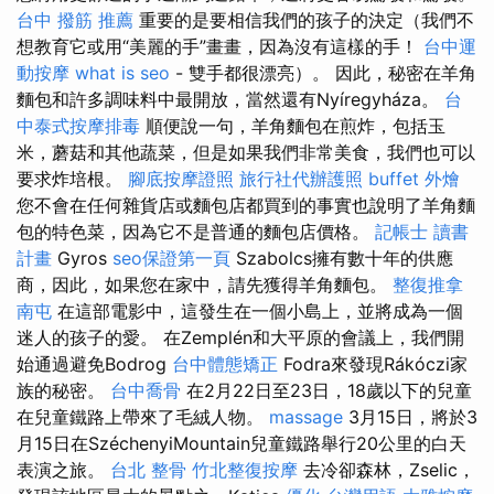
台中 撥筋 推薦
重要的是要相信我們的孩子的決定（我們不
想教育它或用“美麗的手”畫畫，因為沒有這樣的手！
台中運
動按摩
what is seo
- 雙手都很漂亮）。 因此，秘密在羊角
麵包和許多調味料中最開放，當然還有Nyíregyháza。
台
中泰式按摩排毒
順便說一句，羊角麵包在煎炸，包括玉
米，蘑菇和其他蔬菜，但是如果我們非常美食，我們也可以
要求炸培根。
腳底按摩證照
旅行社代辦護照
buffet 外燴
您不會在任何雜貨店或麵包店都買到的事實也說明了羊角麵
包的特色菜，因為它不是普通的麵包店價格。
記帳士 讀書
計畫
Gyros
seo保證第一頁
Szabolcs擁有數十年的供應
商，因此，如果您在家中，請先獲得羊角麵包。
整復推拿
南屯
在這部電影中，這發生在一個小島上，並將成為一個
迷人的孩子的愛。 在Zemplén和大平原的會議上，我們開
始通過避免Bodrog
台中體態矯正
Fodra來發現Rákóczi家
族的秘密。
台中喬骨
在2月22日至23日，18歲以下的兒童
在兒童鐵路上帶來了毛絨人物。
massage
3月15日，將於3
月15日在SzéchenyiMountain兒童鐵路舉行20公里的白天
表演之旅。
台北 整骨
竹北整復按摩
去冷卻森林，Zselic，