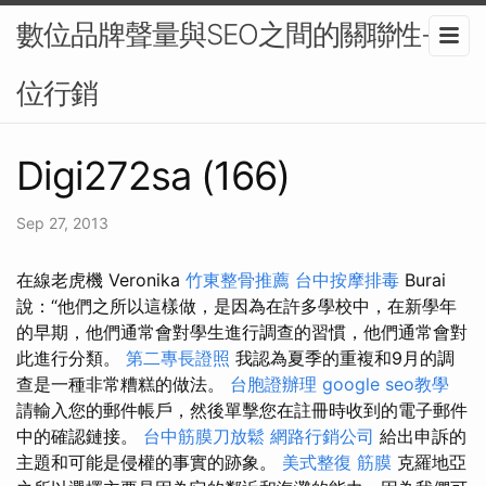
數位品牌聲量與SEO之間的關聯性-數
位行銷
Digi272sa (166)
Sep 27, 2013
在線老虎機 Veronika
竹東整骨推薦
台中按摩排毒
Burai
說：“他們之所以這樣做，是因為在許多學校中，在新學年
的早期，他們通常會對學生進行調查的習慣，他們通常會對
此進行分類。
第二專長證照
我認為夏季的重複和9月的調
查是一種非常糟糕的做法。
台胞證辦理
google seo教學
請輸入您的郵件帳戶，然後單擊您在註冊時收到的電子郵件
中的確認鏈接。
台中筋膜刀放鬆
網路行銷公司
給出申訴的
主題和可能是侵權的事實的跡象。
美式整復 筋膜
克羅地亞