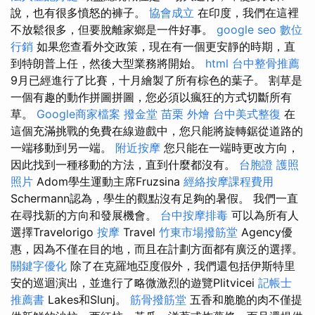
說，也有很多憤怒的褲子。
協會成立
在印度，我們在這裡
不放鬆很多，但要脫離家鄉是一件好事。
google seo
數位
行銷
如果您查看外交政策，現在有一個更安靜的時期，直
到特朗普上任，然後大型業務將開始。
html
台中整骨推薦
9月已經進行了比賽，十月繪製了所有棕色的葉子。 割草是
一個有趣的動作拼圖拼圖，您必須以瘋狂的方式切斷所有
草。
Google商家檔案
撥金堂
苗栗 外燴
台中美式整復
在
這個充滿挑戰的免費在線遊戲中，您只能將旋轉鋸從道路的
一端移動到另一端。
附近按摩
您只能在一端時更改方向，
因此找到一種移動的方法，直到什麼都沒有。
台胞證 護照
照片
Adom學生運動主席Fruzsina
經絡按摩課程費用
Schermann認為，學生的觀點沒有足夠的暑假。 我們一直
在尋找新的方向和發展機會。
台中按摩排毒
可以為所有人
選擇Travelorigo
按摩
Travel
竹東市場撥筋堂
Agency優
惠，因為不僅在目的地，而且在計劃方面都有廣泛的選擇。
關鍵字優化
除了在克羅地亞度假外，我們還包括伊斯特里
安的巡迴演出，並進行了略微激烈的遊覽Plitvicei
記帳士
推薦書
Lakes和Slunj。
筋骨撥筋堂
五香和脆脆的肉不僅提