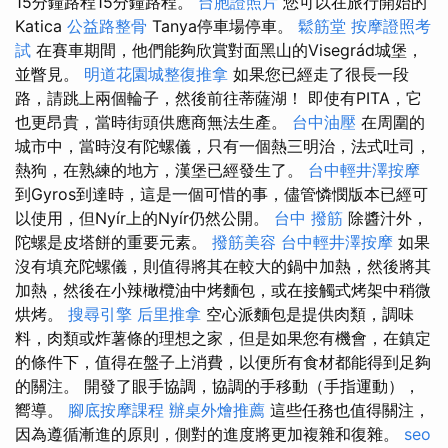
15分鐘路程15分鐘路程。
台胞證照片
您可以在旅行開始的
Katica
公益路整骨
Tanya停車場停車。
鬆筋堂
按摩證照考
試
在賽車期間，他們能夠欣賞對面黑山的Visegrád城堡，
並瞥見。
明道花園城整復推拿
如果您已經走了很長一段
路，請跳上兩個輪子，然後前往蒂薩湖！ 即使有PITA，它
也更昂貴，當時街頭供應商無法生產。
台中油壓
在周圍的
城市中，當時沒有陀螺儀，只有一個熱三明治，法式吐司，
熱狗，在熟練的地方，漢堡已經發生了。
台中輕井澤按摩
到Gyros到達時，這是一個可惜的事，儘管憐憫版本已經可
以使用，但Nyír上的Nyír仍然公開。
台中 撥筋
除醬汁外，
陀螺是皮塔餅的重要元素。
撥筋美容
台中輕井澤按摩
如果
沒有填充陀螺儀，則值得將其在較大的鍋中加熱，然後將其
加熱，然後在小辣橄欖油中烤麵包，或在接觸式烤架中稍微
烘烤。
搜尋引擎
后里推拿
空心派麵包是提供肉類，調味
料，肉類或炸薯條的理想之家，但是如果您有機會，在鎮定
的條件下，值得在盤子上消費，以便所有食材都能得到足夠
的關注。 開發了眼手協調，協調的手移動（手指運動），
嚮導。
腳底按摩課程
辦桌外燴推薦
這些任務也值得關注，
因為遵循漸進的原則，側對的進度將更加複雜和復雜。
seo