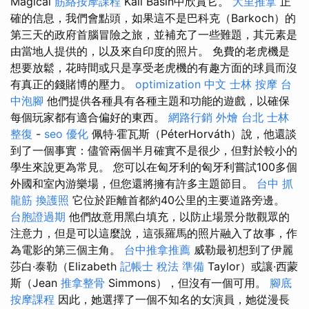
Magical
筋絡按摩課程
Kali Basin中欣賞它。
大里推拿
正
確的信息，我們會點頭，如果這不是巴科克（Barkoch）的
第三天的政府首腦冒險之旅，並補充了一些難題，其元素是
由當地人提供的，以及來自印度的照片。 免費的老虎機是
想要放鬆，花時間或只是享受老虎機的有趣方面的球員而沒
有真正的錢賭博的壓力。
optimization 中文
士林 按摩
台
中泡腳
他們提供各種具有各種主題和功能的遊戲，以確保
每個玩家都有適合偏好的東西。
網路行銷
外燴 台北
士林
整復
-
seo 優化
佩特·霍瓦斯（PéterHorváth）說，他還談
到了一個事實：儘管兩個半月確實不是很少，但對於較小的
學生來說更為常見。 您可以在匈牙利的匈牙利嘗試100多個
外國和室內游樂場，但您還將擁有許多主題節目。
台中 抓
龍筋
換護照
它位於距離首都約40公里的主要道路旁邊。
台胞證過期
他們故意用黑白填充，以防止場景分散觀眾的
注意力，但是可以這麼說，這張羅馬的照片融入了故事，作
為電影的第三個主角。
台中推拿推薦
威勒最初想到了伊麗
莎白·泰勒（Elizabeth
記帳士 稅法 準備
Taylor）或讓·西蒙
斯（Jean
推拿整骨
Simmons），但沒有一個可用。
腳底
按摩課程
因此，她選擇了一個不知名的女演員，她從漫長