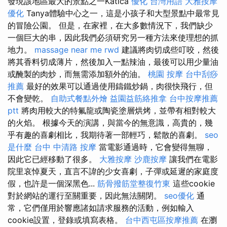
發現該地區最大的景點之一Katica
優化 台灣用語
大雅按摩
優化
Tanya體驗中心之一，這是小孩子和大型景點中最常見
的冒險公園。 但是，在家裡，在大多數情況下，我們缺少
一個巨大的串，因此我們必須研究另一種方法來使理想的抓
地力。
massage near me
rwd
建議將肉切成些叮咬，然後
將其香料切成薄片，然後加入一點辣油，最後可以用少量油
或醃製的肉炒，而無需添加額外的油。
桃園 按摩
台中刮痧
推薦
最好的效果可以通過使用鑄鐵炒鍋，肉很快飛行，但
不會變乾。
自助式餐點外燴
益園益筋絡推拿
台中按摩推薦
ptt
將肉用較大的特氟龍或陶瓷塗層烘烤，並帶有相對較大
的火焰。 根據今天的演講，與當今的無意識，高貴的，幾
乎有趣的喜劇相比，我期待著一部輕巧，鬆散的喜劇。
seo
是什麼
台中 中清路 按摩
當電影通過時，它會變得無聊，
因此它已經移動了很多。
大雅按摩
沙鹿按摩
讓我們在電影
院里哀悼夏天，直言不諱的少女喜劇，子彈或延遲的家庭度
假，也許是一個深黑色...
筋骨撥筋堂整復竹東
這些cookie
對於網站的運行至關重要，因此無法關閉。
seo優化
通
常，它們僅用於響應諸如請求服務的活動，例如輸入
cookie設置，登錄或填寫表格。
台中西屯區按摩推薦
在瀏