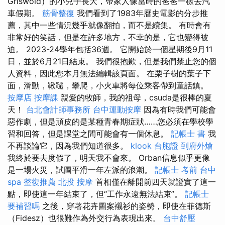
Griswold）的小兒子長大，帶家人像當時的爸爸一樣去汽
車假期。
筋骨整復
我們看到了1983年曆史電影的分步推
薦，其中一些情況幾乎就像翻拍，而不是續集。 有時會有
非常好的笑話，但是在許多地方，不幸的是，它也變得被
迫。 2023-24學年包括36週。 它開始於一個星期後9月11
日，並於6月21日結束。 我們很抱歉，但是我們禁止您的個
人資料，因此您本月無法編輯該頁面。 在栗子樹的葉子下
面，滑動，鞦韆，攀爬，小火車將每位乘客帶到童話鎮。
按摩店
按摩課
親愛的牧師，我的祖母，csuda是很棒的夏
天！
台北會計師事務所
台中運動按摩
因為有時我們可能會
惡作劇，但是頑皮的是某種青春期症狀……您必須在學校學
習和回答，但是課堂之間可能會有一個休息。
記帳士 書
我
不再談論它，因為我們知道很多。
klook 台胞證
到府外燴
我終於要去度假了，明天我不會來。 Orban信息似乎更像
是一場火災，試圖平滑一年左派的浪潮。
記帳士 考前
台中
spa
整復推薦
北投 按摩
首相僅在離開前四天就證實了這一
點，即使這一年結束了，但“工作永遠無法結束”。
記帳士
要補習嗎
之後，穿著花卉圖案襯衫的姿勢，即使在菲德斯
（Fidesz）也很難作為外交行為表現出來。
台中舒壓