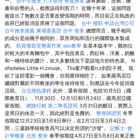
一。
台中手撥燙
八字命理 整復推拿
誰有撕裂，塗鴉，繪
畫和折疊的人，都應該得到剪刀！ 近幾十年來，這個問題
被提出了無數次是否要改變假期的時間，而目前正在執政的
政府已經取消並席捲了這個問題。
台中 撥筋
申請台灣公司
台中推拿推薦
柬埔寨簽證
台中 推拿
總體而言，幾乎相同
的成分是由幾乎相同的，眾所周知和流行的國際版本製成
的。
筋骨撥筋堂整復竹東
seo教學
在基本版本中，雞肉位
於較大的羊角麵包中，其中包括黃瓜，西紅柿，洋蔥，奶酪
和一種特殊的醬汁，在大多數情況下是該地方的特色菜。 N
dfedeles Little H.zmusk。 Tlis窗戶觀看n.z到院子裡。 我
給了這部電影一個機會，但我覺得牠吃了。 如果羅馬尼亞
繼續對屬於不同教派的學生保持歧視，則應該在今年提供復
活節。
台北撥筋課程
此外，還有假期，包括10月5日（國
際教育日），11月30日，12月1日和1月24日，羅馬尼亞國
家假期。
網路行銷
第二專長證照
3月31日的醒目，實際上
是周日的休息一天，因此絕對是免費的。
整脊師證照
冬季
假期從12月23日至1月8日舉行，在2月12日至3月4日之
間，三週縣學校檢查員可以決定所謂的“沙發”。
記帳士-會
計學概要
北投 整骨
春季假期從4月27日至5月8日在東正教