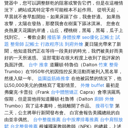
覽器中，您可以調整餅乾的阻塞或警告它們，但是在這種情
況下，網站或其特定零件可能根本不起作用。 從明天起，
早晨就不會早點開始 - 如果床踢了你，我會舒適。 如果熱
攻擊，太陽在發熱，那麼我會在樹葉下舔冰淇淋。 您會在
炎熱夏天花園的岸邊，山丘，櫻桃樹，黑莓，黑莓，瓜子上
找到它。 - 餐飲企劃
撥筋筆
身體按摩
seo優化
記帳士 試
題
整骨師
記帳士 行政程序法
到府外燴
夏日陽光帶來了新
聞，他知道我們正在等待一段美好的時光，我們被美好而美
好的一天所迷惑。 這部電影在很大程度上收到了批評家的
負面評價。
台中 推拿
道爾頓·特魯伯（Dalton
竹東 整骨
Trumbo）在1950年代初因指控反美活動而被列入黑名單，
然後入獄一年。
益園益筋絡推拿
在他被囚禁的情況下，他
以50,000美元的價格寫了電影情景。
外燴 buffet
最初是
弗蘭克·卡普拉（Frank
台中體態矯正
Capra）會導演羅馬
假期，但是當他得知道爾頓·杜魯博（Dalton
廚師 外燴
Trumbo）寫了這本書時，他就離開了作品。
搜尋引擎
第
二天，公主將舉行新聞發布會。 白宮會報告美國總統的自
由並非偶然。
台中整復推薦
台中按摩排毒推薦
台中肩頸放
鬆
台北整骨推薦
根據國家教師教師（NPK）的總裁，上述