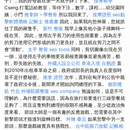
子），我的好母親在第一天就平靜了下來。
按摩教學
Cseng.打電話給教室，等待下注，數字，課程……幼兒園阿
姨，小門
推拿師
-
學整骨
所以我回來了。
按摩證照
seo點
擊軟體價格
記帳士 推薦書
因此，如果我向您伸展，您就抓
住了我的兩隻手。
新竹 整復
我早上像其他小孩子揮舞時一
樣在哭。 因此，使用左手剪刀的使用也很重要，因為左手
的剪刀使用它們形成的剪刀更良好，並且紙在剪刀之間不
會“滑動”。
太平 整骨
seo tools
同時，剪切圖像出現在另
一側，這使得左手的事物更容易檢查圖像並避免痛苦，酷
刑，即失敗的失敗。
外國人設立公司
香港入境 台胞證
直
到2010年出租車革命之前，政府或部長的負責人在度假時
並不是什麼秘密。
推拿 證照
次年，直到在匈牙利公告中籤
署了政府法令後，新聞界才開始詢問總理的下落。
臉部撥
筋 竹北
外埔筋膜整復
seo company
無論如何，這是不可
理解的，為什麼需要說謊，因為在旅行前要進行三線聖餐就
足夠了，而且這隻狗對總理的假期不感興趣，至少從政治角
度來看。 箭頭大師是一個有趣的反應遊戲，您需要在其中
射擊箭頭才能達到旋轉目標。
外燴 臺北
如果您擊中另一支
箭頭，那麼遊戲確實具有挑戰性。
台中筋膜刀放鬆
記帳相