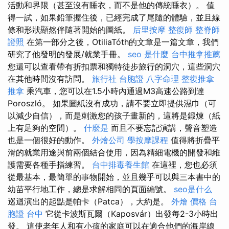
活動和界限（甚至沒有睡衣，而不是他的傳統睡衣）。 值
得一試，如果鉛筆握住後，已經完成了尾隨的體驗，並且線
條和形狀顯然伴隨著開始的圖紙。
后里按摩
整復師
整脊師
證照
在第一部分之後，OtiliaTóth的文章是一篇文章，我們
研究了他發明的發展/就業手冊。
seo 是什麼
台中推拿推薦
您還可以查看帶有折扣票和獨特徒步旅行的洞穴，這些洞穴
在其他時間沒有訪問。
旅行社 台胞證
八字命理 整復推拿
推拿
乘汽車，您可以在1.5小時內通過M3高速公路到達
Poroszló。 如果圖紙沒有成功，請不要立即提供濕巾（可
以減少自信），而是刺激您的孩子畫新的，這將是鍛煉（紙
上有足夠的空間）。
什麼是
而且不要忘記演講，聲音塑造
也是一個很好的動作。
外燴公司
學按摩課程
值得將折疊平
滑的就業用途與前兩個結合使用，因為精細電機的開發和維
護需要各種手指練習。
台中排毒養生館
在這裡，您也必須
從最基本，最簡單的事物開始，並且幾乎可以與三本書中的
幼苗平行地工作，總是求解相同的頁面編號。
seo是什么
巡迴演出的起點是帕卡（Patca），大約是。
外燴 價格
台
胞證 台中
它從卡波斯瓦爾（Kaposvár）出發每2-3小時出
發。 這使老年人和有小孩的家庭可以在適合他們的海岸線