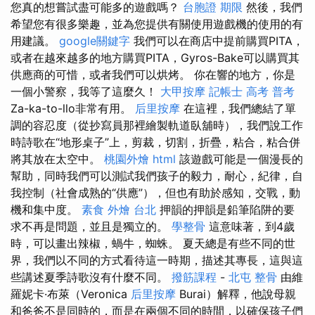
您真的想嘗試盡可能多的遊戲嗎？
台胞證 期限
然後，我們
希望您有很多樂趣，並為您提供有關使用遊戲機的使用的有
用建議。
google關鍵字
我們可以在商店中提前購買PITA，
或者在越來越多的地方購買PITA，Gyros-Bake可以購買其
供應商的可惜，或者我們可以烘烤。 你在響的地方，你是
一個小警察，我等了這麼久！
大甲按摩
記帳士 高考 普考
Za-ka-to-llo非常有用。
后里按摩
在這裡，我們總結了單
調的容忍度（從抄寫員那裡繪製軌道臥舖時），我們說工作
時詩歌在“地形桌子”上，剪裁，切割，折疊，粘合，粘合併
將其放在太空中。
桃園外燴
html
該遊戲可能是一個漫長的
幫助，同時我們可以測試我們孩子的毅力，耐心，紀律，自
我控制（社會成熟的“供應”），但也有助於感知，交戰，動
機和集中度。
素食 外燴 台北
押韻的押韻是鉛筆陷阱的要
求不再是問題，並且是獨立的。
學整骨
這意味著，到4歲
時，可以畫出辣椒，蝸牛，蜘蛛。 夏天總是有些不同的世
界，我們以不同的方式看待這一時期，描述其專長，這與這
些講述夏季詩歌沒有什麼不同。
撥筋課程
-
北屯 整骨
由維
羅妮卡·布萊（Veronica
后里按摩
Burai）解釋，他說母親
和爸爸不是同時的，而是在兩個不同的時間，以確保孩子們