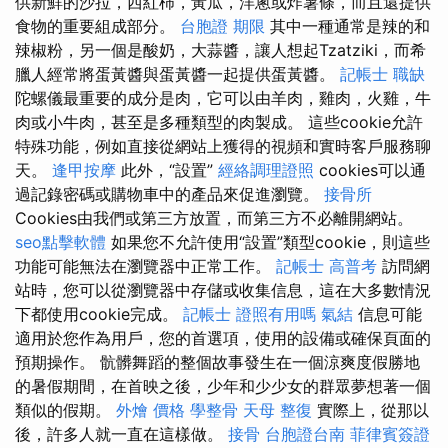
供新鮮的沙拉，西紅柿，黃瓜，洋蔥或炸薯條，而且還提供
食物的重要組成部分。
台胞證 期限
其中一種通常是辣的和
辣椒粉，另一個是酸奶，大蒜醬，讓人想起Tzatziki，而希
臘人經常將蛋黃醬與蛋黃醬一起提供蛋黃醬。
記帳士 職缺
陀螺儀最重要的成分是肉，它可以由羊肉，雞肉，火雞，牛
肉或小牛肉，甚至是多種類型的肉製成。 這些cookie允許
特殊功能，例如直接從網站上獲得的視頻和實時客戶服務聊
天。
逢甲按摩
此外，“設置”
經絡調理證照
cookies可以通
過記錄密碼或購物車中的產品來促進瀏覽。
接骨所
Cookies由我們或第三方放置，而第三方不必離開網站。
seo點擊軟體
如果您不允許使用“設置”類型cookie，則這些
功能可能無法在瀏覽器中正常工作。
記帳士 高普考
訪問網
站時，您可以從瀏覽器中存儲或收集信息，這在大多數情況
下都使用cookie完成。
記帳士 證照有用嗎
氣結
信息可能
適用於您作為用戶，您的首選項，使用的設備或確保頁面的
預期操作。 骯髒舞蹈的整個故事發生在一個涼爽度假勝地
的暑假期間，在首映之後，少年和少少女的群眾夢想著一個
類似的假期。
外燴 價格
學整骨
天母 整復
實際上，從那以
後，許多人就一直在這樣做。
接骨
台胞證台南
菲律賓簽證