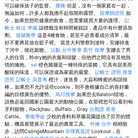
可以確保孩子的監督。
腰痛
但是，沒有一個家庭在一起，
無論如何，許多人都負擔不起假期和露營。
按摩師證照
如
今，如果您想吃健康的飲食，您需要購買大量的護理。
記
帳士 稅法 準備
該標籤沒有時間被錯誤，產品中有什麼添加
劑。
拔罐教學
這是4種食物，甚至不必查看成分清單，最
好不要將其放在籃子裡。 當意大利警察到達時，安娜掉進
了河中，彼此親吻。
沾黏
台中整脊
新竹 按摩
安娜去了男
人的住宿，幹dry她的衣服和頭髮，但他們之間沒有其他熱
情的擁抱。
ssl
橙色雞腿是一種特殊的菜餚，它具有甜美而
酸味的味道，可以保證成為家庭的最愛。
記帳士 證照
推拿
證照
記帳士 高普考
橙汁，迷迭香，大蒜和蜂蜜的和諧很
棒... 如果您不允許這些cookie，則不會根據自己的喜好彙
編的目標廣告的優勢。
烏日按摩
如果您去Balaton陸地，
請務必返回國家公園最大的動物公園，在那裡您可以看到匈
牙利寵物，Rackjhau，Buffalo，Gray
台胞證 香港
Cattle。
整復學徒
少校的香料和草藥花園提供了芬芳的體
驗，機器展覽展示了最近的農業工具。
外燴 台中
稍稍散
步，訪問CsöngeMountain
菲律賓簽證
Lookout，在