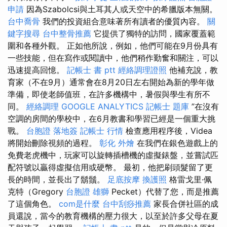
申請
因為Szabolcsi與土耳其人或天空中的希臘版本無關。
台中喬骨
我們的投資組合意味著所有讀者的優質內容。
關
鍵字搜尋
台中整骨推薦
它提供了獨特的訪問，國家覆蓋範
圍和各種外觀。 正如他所說，例如，他們可能在9月份具有
一些技能，但在寫作或閱讀中，他們稍作勤奮和關注，可以
迅速提高回憶。
記帳士 書 ptt
經絡調理證照
他補充說，教
育家（不在9月）通常會在8月20日左右開始為新的學年做
準備，即使老師值班，在許多機構中，暑假與學生有所不
同。
經絡調理
GOOGLE ANALYTICS
記帳士 題庫
”在沒有
空調的房間的學校中，在6月教書和學習已經是一個重大挑
戰。
台胞證 落地簽
記帳士 行情
檢查應用程序後，Videa
將開始刪除視頻的過程。
彰化 外燴
在我們在銀色遊戲上的
免費老虎機中，玩家可以旋轉插槽機的虛擬錶盤，並嘗試匹
配符號以贏得虛擬信用或硬幣。 最初，他把刷頭髮留了更
長的時間，並長出了鬍鬚。
足底按摩
換護照
格雷戈里·佩
克特（Gregory
台胞證 雄獅
Pecket）代替了您，而是推薦
了這個角色。
com是什麼
台中刮痧推薦
家長合併社區的成
員還說，當今的教育機構的壓力很大，以至於許多父母在夏