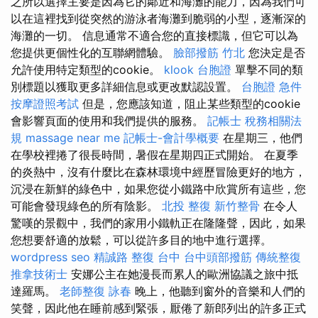
之所以選擇主要是因為它的鄰近和海灘的能力，因為我們可
以在這裡找到從突然的游泳者海灘到脆弱的小型，逐漸深的
海灘的一切。 信息通常不適合您的直接標識，但它可以為
您提供更個性化的互聯網體驗。
臉部撥筋 竹北
您決定是否
允許使用特定類型的cookie。
klook 台胞證
單擊不同的類
別標題以獲取更多詳細信息或更改默認設置。
台胞證 急件
按摩證照考試
但是，您應該知道，阻止某些類型的cookie
會影響頁面的使用和我們提供的服務。
記帳士 稅務相關法
規
massage near me
記帳士-會計學概要
在星期三，他們
在學校裡捲了很長時間，暑假在星期四正式開始。 在夏季
的炎熱中，沒有什麼比在森林環境中經歷冒險更好的地方，
沉浸在新鮮的綠色中，如果您從小鐵路中欣賞所有這些，您
可能會發現綠色的所有陰影。
北投 整復
新竹整骨
在令人
驚嘆的景觀中，我們的家用小鐵軌正在隆隆聲，因此，如果
您想要舒適的放鬆，可以從許多目的地中進行選擇。
wordpress seo
精誠路 整復 台中
台中頭部撥筋
傳統整復
推拿技術士
安娜公主在她漫長而累人的歐洲協議之旅中抵
達羅馬。
老師整復 詠春
晚上，他聽到窗外的音樂和人們的
笑聲，因此他在睡前感到緊張，厭倦了新郎列出的許多正式