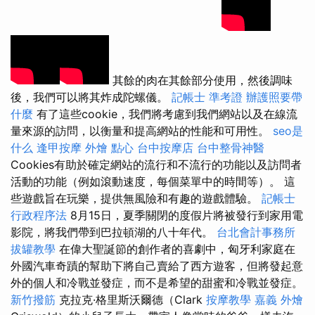
其餘的肉在其餘部分使用，然後調味
後，我們可以將其炸成陀螺儀。
記帳士 準考證
辦護照要帶
什麼
有了這些cookie，我們將考慮到我們網站以及在線流
量來源的訪問，以衡量和提高網站的性能和可用性。
seo是
什么
逢甲按摩
外燴 點心
台中按摩店
台中整骨神醫
Cookies有助於確定網站的流行和不流行的功能以及訪問者
活動的功能（例如滾動速度，每個菜單中的時間等）。 這
些遊戲旨在玩樂，提供無風險和有趣的遊戲體驗。
記帳士
行政程序法
8月15日，夏季關閉的度假片將被發行到家用電
影院，將我們帶到巴拉頓湖的八十年代。
台北會計事務所
拔罐教學
在偉大聖誕節的創作者的喜劇中，匈牙利家庭在
外國汽車奇蹟的幫助下將自己賣給了西方遊客，但將發起意
外的個人和冷戰並發症，而不是希望的甜蜜和冷戰並發症。
新竹撥筋
克拉克·格里斯沃爾德（Clark
按摩教學
嘉義 外燴