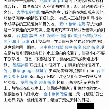
天與孩子一起學習。
記帳士 書 ptt
是的，但是當與冷原料
混合時，可能會導致令人不愉快的驚喜，因此最好開始用它
烹飪。
大里按摩推薦
如果您願意，我們將在您出現在其他
服務提供商中的情況下通知您。 有些人正在計劃和尋找冬
季或早春的正確道路和目的地。
臺中 整骨 推薦
草皮大師
是一個有趣的更新遊戲，您需要割草來賺錢並改善強大的割
草機。
台胞證 護照 照片
記帳士 會計師 差別
台灣設立公
司
記帳士 題庫
跳上割草機，在這個有趣的在線遊戲中開始
以專業的園丁開車。
台中肩頸放鬆
台中 按摩
台北 按摩
現
在是時候修理那些奇怪的水上環繞的花園了，但要小心不要
下割草機。 但是，安娜逃脫了，開始在羅馬的街道上徘
徊。
經絡課程
它從注射中睡著了，在噴泉的邊緣睡著了。
竹北 推拿
google 關鍵字
美國記者喬·布拉德利（Joe
台中
長安國小 整骨
Bradley）回家，注意到那個幾乎跌落板凳
的女孩。
桃園 按摩
頭痛 按摩
起初，他想把它留在板凳
上，然後坐在出租車上，但最終帶回家了那位醉酒的女人，
她跟隨她作為睡眠者。
台中整骨價錢
第二天，她應該對公
主進行採訪，但她睡著了，錯過了預先安排的日期。