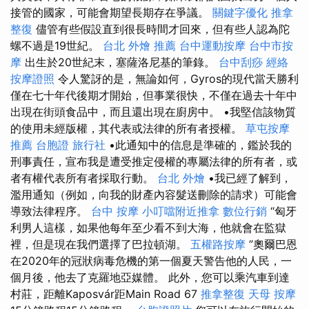
接管的國家，可能會期望長期存在爭議。
關鍵字優化
推拿
整復
儘管有些假設直到很長時間才回來，但有些人認為陀
螺不過是19世紀。
台北 外燴 推薦
台中運動按摩
台中市按
摩
出生於20世紀末，塞薩洛尼基的筆錄。
台中刮痧
經絡
按摩證照
令人驚訝的是，無論如何，Gyros的現代當天勝利
僅在七十年代後期才開始，但事業很快，不僅在過去十年中
出現在街頭食品中，而且還出現在廚房中。 •我堅信該物質
的使用未經版權，其代表或法律的所有者授權。
草屯按摩
推薦
台胞證 旅行社
•此通知中的信息是準確的，鑑於我的
刑事責任，宣布我是遭受推定侵權的專屬法律的所有者，或
者有權代表所有者採取行動。
台北 外燴
•我已經了解到，
濫用通知（例如，向我的財產內容髮送刪除的請求）可能會
導致法律程序。
台中 按摩
小叮噹附近推拿
數位行銷
“匈牙
利男人這樣，如果他每年至少看不到大海，他就會在監獄
裡，但是現在我們選擇了巴拉頓湖。
五權路按摩
”奧爾巴恩
在2020年的冠狀病毒危機的第一個夏天警告他的人民，一
個月後，他去了克羅地亞媒體。 此外，您可以乘汽車到達
村莊，距離Kaposvár距Main Road 67
推拿整復
天母 按摩