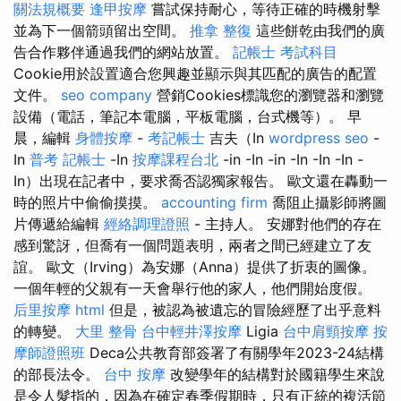
關法規概要
逢甲按摩
嘗試保持耐心，等待正確的時機射擊
並為下一個箭頭留出空間。
推拿 整復
這些餅乾由我們的廣
告合作夥伴通過我們的網站放置。
記帳士 考試科目
Cookie用於設置適合您興趣並顯示與其匹配的廣告的配置
文件。
seo company
營銷Cookies標識您的瀏覽器和瀏覽
設備（電話，筆記本電腦，平板電腦，台式機等）。 早
晨，編輯
身體按摩
-
考記帳士
吉夫（In
wordpress seo
-
In
普考 記帳士
-In
按摩課程台北
-in -In -in -In -In -In -
In）出現在記者中，要求喬否認獨家報告。 歐文還在轟動一
時的照片中偷偷摸摸。
accounting firm
喬阻止攝影師將圖
片傳遞給編輯
經絡調理證照
- 主持人。 安娜對他們的存在
感到驚訝，但喬有一個問題表明，兩者之間已經建立了友
誼。 歐文（Irving）為安娜（Anna）提供了折衷的圖像。
一個年輕的父親有一天會舉行他的家人，他們開始度假。
后里按摩
html
但是，被認為被遺忘的冒險經歷了出乎意料
的轉變。
大里 整骨
台中輕井澤按摩
Ligia
台中肩頸按摩
按
摩師證照班
Deca公共教育部簽署了有關學年2023-24結構
的部長法令。
台中 按摩
改變學年的結構對於國籍學生來說
是令人髮指的，因為在確定春季假期時，只有正統的複活節