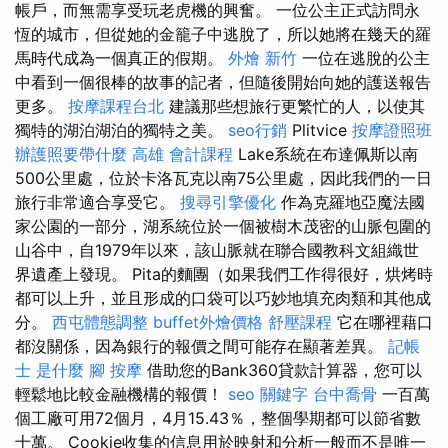
帳戶，而無需享受玩老虎機的興奮。 一位公主正式訪問永
恆的城市，但從她的金籠子中逃脫了，所以她將在幾天的羅
馬時代成為一個真正的假期。
外燴 新竹
一位在逃脫的公主
中看到一個很棒的故事的記者，但隨後開始向她的護送報告
更多。
按摩課程台北
建議那些想旅行更繁忙的人，以使其
獨特的湖泊湖泊的獨特之美。
seo行銷
Plitvice
按摩證照班
辦護照要帶什麼
高雄 會計課程
Lake系統在布達佩斯以南
500公里處，位於卡洛瓦克以南75公里處，因此我們的一日
旅行非常適合享受它。
搜尋引擎優化
作為克羅地亞魔法國
家公園的一部分，湖系統位於一個被樹木茂密的山脈包圍的
山谷中，自1979年以來，該山脈就在聯合國教科文組織世
界遺產上發現。 Pita的麵團（如果我們工作得很好，烘烤時
都可以上升，並且形成的口袋可以巧妙地填充肉類和其他成
分。
西屯體態調整
buffet外燴價格
舒壓課程
它在哪裡藉口
都沒關係，因為銀行的報價之間可能存在顯著差異。
記帳
士 是什麼
腳 按摩
借助您的Bank360貸款計算器，您可以
輕鬆地比較金融機構的報價！
seo 關鍵字
台中喬骨
一百萬
個工廠可用72個月，4月15.43％，整個學期都可以節省數
十萬。 Cookie收集的信息用於映射和分析一般而不是唯一