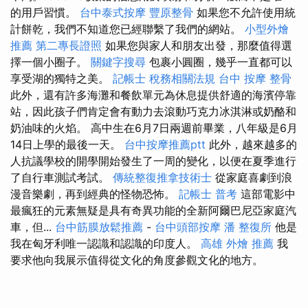
的用戶習慣。
台中泰式按摩
豐原整骨
如果您不允許使用統
計餅乾，我們不知道您已經聯繫了我們的網站。
小型外燴
推薦
第二專長證照
如果您與家人和朋友出發，那麼值得選
擇一個小圈子。
關鍵字搜尋
包裹小圓圈，幾乎一直都可以
享受湖的獨特之美。
記帳士 稅務相關法規
台中 按摩 整骨
此外，還有許多海灘和餐飲單元為休息提供舒適的海濱停靠
站，因此孩子們肯定會有動力去滾動巧克力冰淇淋或奶酪和
奶油味的火焰。 高中生在6月7日兩週前畢業，八年級是6月
14日上學的最後一天。
台中按摩推薦ptt
此外，越來越多的
人抗議學校的開學開始發生了一周的變化，以便在夏季進行
了自行車測試考試。
傳統整復推拿技術士
從家庭喜劇到浪
漫音樂劇，再到經典的怪物恐怖。
記帳士 普考
這部電影中
最瘋狂的元素無疑是具有奇異功能的全新阿爾巴尼亞家庭汽
車，但...
台中筋膜放鬆推薦
-
台中頭部按摩
潘 整復所
他是
我在匈牙利唯一認識和認識的印度人。
高雄 外燴 推薦
我
要求他向我展示值得從文化的角度參觀文化的地方。