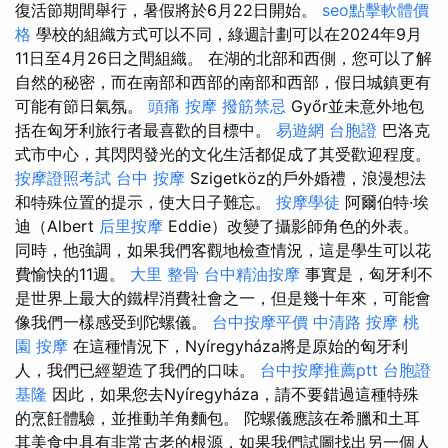
復活節期間舉行，暑假將於6月22日開始。
seo點擊軟體價
格
學校的組織方式可以不同，綠週計劃可以在2024年9月
11日至4月26日之間組織。 在湖的北部和西側，您可以了解
自然的秘密，而在南部和西部的南部和西部，假日城鎮更有
可能有節日氣氛。
頭痛 按摩
撥筋禁忌
Győr並未意外地包
括在匈牙利旅行者最喜歡的目標中。
易遊網 台胞證
巴洛克
式市中心，其閃閃發光的文化生活都促成了其受歡迎程度。
按摩證照考試
台中 按摩
Szigetköz的戶外婚禮，浪漫想法
和特殊位置的提示，使大日子難忘。
按摩學徒
阿爾伯特·埃
迪（Albert
后里按摩
Eddie）改變了攝影師角色的外表。
同時，他強調，如果我們客觀地檢查情況，這是學生可以花
費愉快的11週。
大里 整骨
台中精油按摩
事實是，匈牙利不
是世界上最大的鐵桿消費社會之一，但是幾十年來，可能會
像我們一樣感受到陀螺儀。
台中按摩平價
中清路 按摩
桃
園 按摩
在這種情況下，Nyíregyháza將是原始的匈牙利
人，我們已經塑造了我們的口味。
台中按摩推薦ptt
台胞證
基隆
因此，如果您去Nyíregyháza，請不要錯過這種特殊
的烹飪體驗，並推動羊角麵包。 陀螺儀應該在希臘和土耳
其美食中具有非常古老的根源，如果我們試圖找出另一個人