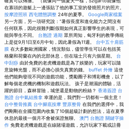
確實可以傳播。 （就像同一個夏天一樣，Szijjártó就像他
在寡頭的遊艇上一邊張貼了他的事工室的發燒照片的照片。
按摩證照班
西屯體態調整
24年的夏季。
Google商家檔案
另一方面，另一項研究說：“暑假長度和進化能力之間沒有
任何联系，因此很難判斷假期如何真正影響學生的表現，可
能與學生不同。
台胞證 過期
眾所周知，匈牙利的教學傳統
上是從9月1日至6月中旬，因此暑假為11週。
台中五十肩筋
膜
在大多數歐洲國家，情況類似，儘管學生可以在包括英
格蘭和荷蘭在內的北部休息，但在瑞士只有六個星期。
台
中刮痧
由於免費的老虎機遊戲是為了娛樂的，玩家可以隨
意旋轉光盤，而不必擔心損失真實的錢。
buffet 外燴
這使
他們能夠發現不同的遊戲功能，獎勵圈子和博彩機會，以了
解每個老虎機的機制和遊戲玩法。 孩子是潮濕的體驗，活
躍的節目，森林冒險，城堡還是動物的粉絲？
香港簽證 台
胞證
台中氣結推拿
幸運的是，我們對一切都有一個主意！
台中整骨推薦
台中腳底按摩
豐原整骨
在我們的選擇中，我
們剛剛在全國范圍內收集了10個超級計劃的想法，這在夏季
休息的最後一個月不會被保證無聊。
澳門 台胞證
關鍵字操
作
免費老虎機遊戲是在線賭場遊戲，允許玩家下載或註冊