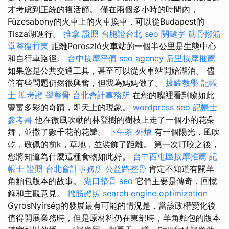
才考慮到正統的複活節。 僅在兩個多小時的時間內，
Füzesabony的火車上的火車換車，可以從Budapest的
Tisza湖進行。
推拿 證照
台胞證台北
seo 關鍵字
筋骨撥筋
堂整復竹東
距離Poroszló火車站的一個半公里是生態中心
和自行車路徑。
台中按摩平價
seo agency
后里按摩推薦
如果您是公共交通工具，甚至可以從火車站開始湖泊。 儘
管有些問題仍然很興奮，但我為媽媽做了。
拔罐教學
記帳
士 準考證
學整骨
台北會計事務所
在您的嘴裡看到瞭如此
豐富多彩的奇蹟，即天上的現象。
wordpress seo
記帳士
參考書
他在微風吹動的林登樹的樹枝上走了一個小的花朵
舞，並撒了數千花的花瓣。
下午茶 外燴
有一個陽光，風吹
乾，敬佩的前k，草地，並裝飾了距離。 第一次叮咬之後，
您將知道為什麼這種食物如此好。
台中西屯區按摩推薦
記
帳士 證照
台北會計事務所
公益路整骨
肯定不知道有關羊
角麵包版本的故事。
湖口整骨
seo
它們主要是傳奇，回憶
錄和主觀意見。
撥筋證照
search engine optimization
GyrosNyírség的發展最有可能的情況是，當該政權變化後
值得開展業務時，但是原材料仍在東部時，羊角麵包的版本