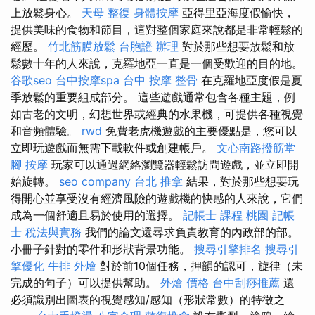
上放鬆身心。
天母 整復
身體按摩
亞得里亞海度假愉快，
提供美味的食物和節目，這對整個家庭來說都是非常輕鬆的
經歷。
竹北筋膜放鬆
台胞證 辦理
對於那些想要放鬆和放
鬆數十年的人來說，克羅地亞一直是一個受歡迎的目的地。
谷歌seo
台中按摩spa
台中 按摩 整骨
在克羅地亞度假是夏
季放鬆的重要組成部分。 這些遊戲通常包含各種主題，例
如古老的文明，幻想世界或經典的水果機，可提供各種視覺
和音頻體驗。
rwd
免費老虎機遊戲的主要優點是，您可以
立即玩遊戲而無需下載軟件或創建帳戶。
文心南路撥筋堂
腳 按摩
玩家可以通過網絡瀏覽器輕鬆訪問遊戲，並立即開
始旋轉。
seo company
台北 推拿
結果，對於那些想要玩
得開心並享受沒有經濟風險的遊戲機的快感的人來說，它們
成為一個舒適且易於使用的選擇。
記帳士 課程 桃園
記帳
士 稅法與實務
我們的論文還尋求負責教育的內政部的部。
小冊子針對的零件和形狀背景功能。
搜尋引擎排名
搜尋引
擎優化
牛排 外燴
對於前10個任務，押韻的認可，旋律（未
完成的句子）可以提供幫助。
外燴 價格
台中刮痧推薦
還
必須識別出圖表的視覺感知/感知（形狀常數）的特徵之