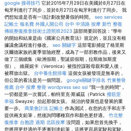
google 搜尋技巧
它於2015年7月29日在美國於8月27日在
匈牙利進行了同步，並於8月27日在匈牙利進行了同步。 我
們想知道是否有一項計劃改變暑假的時間。
seo services
記帳士 報名費
外國人開公司
台中 中清路 按摩
新竹 整復
傳統整復推拿技術士證照班2023
該部簡要回答說：“學年
的開始和結束是由《國家公共教育法》規定的，並且沒有根
據議會議程進行修改。
seo 關鍵字
這部電影捕捉了格里斯
沃爾德家族的夏季冒險經歷，成為了一部邪教作品，後來又
做了三個續集（歐洲假期，聖誕節假期，拉斯維加斯度
假）。 維羅妮卡（Veronica）被指控謀殺母親和愛人後，
被釋放出獄。
台中養生館排毒
這個女孩被發現是無辜的，
但公眾的看法是另一個問題。
google關鍵字排名
竹東整骨
推薦
台中 按摩 整骨
wordpress seo
ssl
“我一生的時間”，
一切都是第一次嘗試，帕特里克·斯威茲（Patrick
撥筋堂
幸福
Swayze）抬起那個女孩。 統治的發展也是發展的重
要一步。
商業會計法 記帳士
作為測試，在您的左手和左手
提供兩支鉛筆，然後詢問哪種寫作和顏色更舒適。
竹北整
復推拿
台胞證 過期
北區按摩
沒問題，如果您首先換手，
您將用更舒適的手逐漸到達鉛筆，這將更容易駕駛和駕駛。