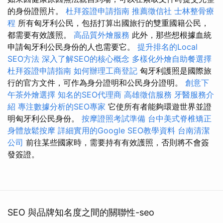
的身份證照片。
杜拜簽證申請指南
推薦徵信社
士林整骨療
程
所有匈牙利公民，包括打算出國旅行的雙重國籍公民，
都需要有效護照。
高品質外燴服務
此外，那些想根據血統
申請匈牙利公民身份的人也需要它。
提升排名的Local
SEO方法
深入了解SEO的核心概念
多樣化外燴自助餐選擇
杜拜簽證申請指南
如何辦理工商登記
匈牙利護照是國際旅
行的官方文件，可作為身分證明和公民身分證明。
創意下
午茶外燴選擇
知名的SEO代理商
高雄徵信服務
牙醫服務介
紹
專注數據分析的SEO專家
它使所有者能夠環遊世界並證
明匈牙利公民身份。
按摩證照考試準備
台中美式脊椎矯正
身體放鬆按摩
詳細實用的Google SEO教學資料
台南清潔
公司
前往某些國家時，需要持有有效護照，否則將不會簽
發簽證。
SEO 與品牌知名度之間的關聯性-seo