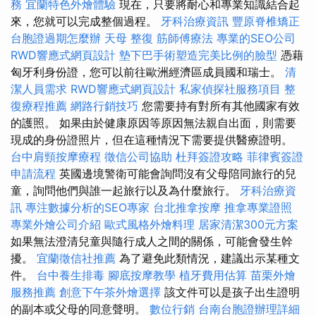
務
宜蘭特色外燴體驗
現在，只要將耐心和專業知識結合起
來，您就可以完成整個過程。
牙科治療資訊
豐原脊椎矯正
台胞證過期怎麼辦
天母 整復
筋師傅療法
專業的SEO公司
RWD響應式網頁設計
墊下巴手術塑造完美比例的臉型
憑藉
匈牙利身份證，您可以前往歐洲經濟區成員國和瑞士。
清
潔人員需求
RWD響應式網頁設計
私家偵探社服務項目
整
復療程推薦
網路行銷技巧
您需要持有對所有其他國家有效
的護照。 如果由於健康原因等原因無法親自出面，則需要
現成的身份證照片，但在這種情況下需要提供醫療證明。
台中肩頸按摩療程
徵信公司協助
杜拜簽證攻略
菲律賓簽證
申請流程
英國邊境警衛可能會詢問沒有父母陪同旅行的兒
童，詢問他們與誰一起旅行以及為什麼旅行。
牙科治療資
訊
專注數據分析的SEO專家
台北推拿按摩
推拿專業證照
專業外燴公司介紹
歐式風格外燴料理
居家清潔300元方案
如果無法澄清兒童與隨行成人之間的關係，可能會發生幹
擾。
宜蘭徵信社推薦
為了避免此類情況，建議出示某種文
件。
台中養生排毒
腳底按摩教學
植牙費用估算
苗栗外燴
服務推薦
創意下午茶外燴選擇
該文件可以是孩子出生證明
的副本或父母的同意聲明。
數位行銷
台南台胞證辦理詳細