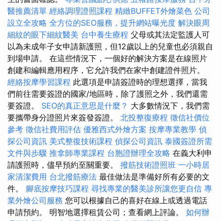
醫推薦清單
經絡調理證照課程
精緻BUFFET外燴菜色
公司
設立全攻略
全方位的SEO服務，提升網站曝光度
解決眼周
細紋的眼下細紋醫美
台中養生療程
父母或其法定監護人可
以為未成年子女申請新護照，但12歲以上的兒童也必須親自
到場申請。 在這些情況下，一個好的解決方案是在線照片
創建和編輯應用程序，它允許我們在家中創建證件照片。
經絡按摩學習課程
此選項是申請簽證時的理想選擇，當我
們前往需要簽證的國家/地區時，除了護照之外，我們還需
要簽證。
SEO的真正意思是什麼？
大多數情況下，我們需
要攜帶身分證照片來簽發簽證。
北投整復療程
徵信社價位
參考
徵信社費用評估
優雅西式外燴方案
按摩專業教學
偵
探公司資訊
美式整復技術課程
偵探公司資訊
泰國簽證所需
文件與步驟
推拿師專業課程
台胞證辦理全攻略
在義大利申
請護照時，儘早預約至關重要。
撥筋技術證照班
一小時居
家清潔費用
台北撥筋療法
最佳做法是準備好所有必要的文
件。
腳底按摩技巧課程
尋找專業的醫美診所讓您更自信
專
業外燴公司服務
您可以根據自己的喜好在線上或透過電話
申請預約。 明智地選擇租賃公司；查看網上評論。
如何辦