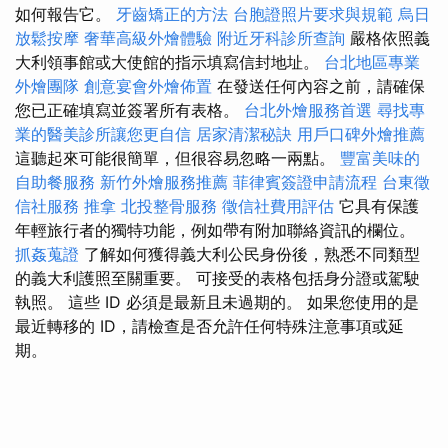
如何報告它。
牙齒矯正的方法
台胞證照片要求與規範
烏日
放鬆按摩
奢華高級外燴體驗
附近牙科診所查詢
嚴格依照義
大利領事館或大使館的指示填寫信封地址。
台北地區專業
外燴團隊
創意宴會外燴佈置
在發送任何內容之前，請確保
您已正確填寫並簽署所有表格。
台北外燴服務首選
尋找專
業的醫美診所讓您更自信
居家清潔秘訣
用戶口碑外燴推薦
這聽起來可能很簡單，但很容易忽略一兩點。
豐富美味的
自助餐服務
新竹外燴服務推薦
菲律賓簽證申請流程
台東徵
信社服務
推拿
北投整骨服務
徵信社費用評估
它具有保護
年輕旅行者的獨特功能，例如帶有附加聯絡資訊的欄位。
抓姦蒐證
了解如何獲得義大利公民身份後，熟悉不同類型
的義大利護照至關重要。 可接受的表格包括身分證或駕駛
執照。 這些 ID 必須是最新且未過期的。 如果您使用的是
最近轉移的 ID，請檢查是否允許任何特殊注意事項或延
期。