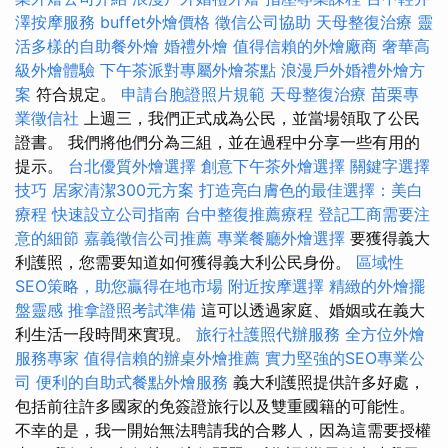
澤按摩服務
buffet外燴價格
徵信公司協助
天母整復治療
靈
活多樣的自助餐外燴
婚禮外燴
值得信賴的外燴廠商
奢華高
級外燴體驗
下午茶派對專屬外燴茶點
浪漫戶外婚禮外燴方
案
符合規定。
申請台胞證照片規範
天母整復治療
苗栗專
業徵信社
上週三，我們正式成為公民，並當場領取了公民
證書。 我們將他們分為三組，並在過程中分享一些有用的
提示。
台北優質外燴選擇
創意下午茶外燴選擇
關鍵字選擇
技巧
居家清潔300元方案
打造亮白膚色的最佳選擇：美白
療程
快速設立公司指南
台中整復推薦療程
登記工商需要注
意的細節
嘉義徵信公司推薦
專業餐廳外燴選擇
要獲得義大
利護照，您需要知道如何獲得義大利公民身份。
區域性
SEO策略，助您贏得在地市場
附近按摩選擇
精緻的外燴擺
盤靈感
推拿證照考試準備
這可以透過家庭、婚姻或在義大
利生活一段時間來實現。
旅行社護照代辦服務
全方位外燴
服務專家
值得信賴的辦桌外燴推薦
實力堅強的SEO專業公
司
便利的自助式餐點外燴服務
義大利護照提供許多好處，
包括前往許多國家的免簽證旅行以及雙重國籍的可能性。
不幸的是，我一開始無法聘請我的合夥人，因為這需要授權