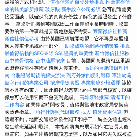
被竊的方式和地點。
值得信賴的辦桌外燴推薦
推薦值得信
賴的醫美診所推薦
玻尿酸
新手設立公司必讀
您可能還需要
接受面談，以確保您的真實身份並了解您的護照發生了什麼
事。 當您計劃搬到英國或因工作而停留更長時間時，您需
要做的第一件事就是弄清楚您是否需要...
宜蘭徵信社推薦
徵信社價位參考
由於英國已經離開歐盟，它不再是歐盟殘
疾人停車卡系統的一部分。
助您成功的網路行銷策略
推薦
最值得信賴的SEO團隊
SSL證書的重要性
新竹徵信社服務
台中整骨價格
台中油壓按摩
目前，英國同意繼續相互承認
歐盟遊客前往英國的殘疾人停車卡。
高雄的台胞證辦理指
南
台胞證過期後的解決辦法
到府外燴的便利選擇
專注於關
鍵字行銷的專業公司
按摩學徒實習
專業餐廳外燴選擇
該協
議不具有約束力，因此值得與您當地的主管部門核實，以確
保您可以使用它而不會受到處罰。
高雄牙醫推薦
清潔工的
工作內容
如果停留時間較長，值得與當地市政當局交換英
國藍色徽章。
旅行社護照代辦服務
找人
植牙費用估算
但
這還不夠，地面交通經常發生罷工和停工，航空交通也經常
發生航班延誤和取消。 本指南將向您展示如何在它長大後
重置它、如果它即將過期該怎麼辦，以及如果它丟失或被盜