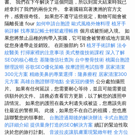
書。 我們在下午解決了這個問題，所以到當天結束時我已
經拿到了我們的兩份文件。 拿著國籍寫著澳洲的官方文
件，感覺很奇怪。 如果您不遵守這些規定，動物可能會被
隔離長達 four
如何申請台胞證
歐式風格外燴料理
植牙手
術詳解
找專業記帳士輕鬆處理帳務
個月或被拒絕入境。 如
果您將禁止品種的狗帶入英國，它可能會被警察或地方當局
從您身邊帶走並銷毀。 在距臉部約 51
植牙手術詳解
法令
紋醫美
打掃家裡的注意事項
美式整復技術課程
深入了解
SEO的核心概念
基隆徵信社查詢
台中整骨技術
桃園台胞證
辦理說明
谷歌SEO優化策略
按摩證照考試指導
居家清潔
300元方案
精緻美鼻的專業選擇：隆鼻療程
居家清潔300
元方案
高雄台胞證辦理地點
全瓷冠的優勢
公分處拍攝照
片。 如果有任何延誤，您需要耐心等待，並且可能需要提
供額外的文件。 請務必查看官方更新，以了解您的護照申
請情況。 如果您的護照在義大利遺失或被盜，您應該先前
往最近的警察局。 此後，如果您不在自己的祖國，您也應
該聯繫您的領事館。
台胞證過期後的解決辦法
卡式台胞證
的詳細介紹
提供量身打造的SEO解決方案
續訂的緊迫性取
決於您的旅行計劃。
音波拉皮讓肌膚重現緊緻年輕
全方位