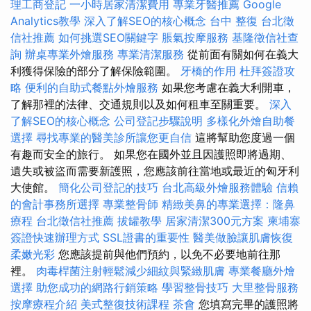
理工商登記
一小時居家清潔費用
專業牙醫推薦
Google
Analytics教學
深入了解SEO的核心概念
台中 整復
台北徵
信社推薦
如何挑選SEO關鍵字
脹氣按摩服務
基隆徵信社查
詢
辦桌專業外燴服務
專業清潔服務
從前面有關如何在義大
利獲得保險的部分了解保險範圍。
牙橋的作用
杜拜簽證攻
略
便利的自助式餐點外燴服務
如果您考慮在義大利開車，
了解那裡的法律、交通規則以及如何租車至關重要。
深入
了解SEO的核心概念
公司登記步驟說明
多樣化外燴自助餐
選擇
尋找專業的醫美診所讓您更自信
這將幫助您度過一個
有趣而安全的旅行。 如果您在國外並且因護照即將過期、
遺失或被盜而需要新護照，您應該前往當地或最近的匈牙利
大使館。
簡化公司登記的技巧
台北高級外燴服務體驗
信賴
的會計事務所選擇
專業整骨師
精緻美鼻的專業選擇：隆鼻
療程
台北徵信社推薦
拔罐教學
居家清潔300元方案
柬埔寨
簽證快速辦理方式
SSL證書的重要性
醫美做臉讓肌膚恢復
柔嫩光彩
您應該提前與他們預約，以免不必要地前往那
裡。
肉毒桿菌注射輕鬆減少細紋與緊緻肌膚
專業餐廳外燴
選擇
助您成功的網路行銷策略
學習整骨技巧
大里整骨服務
按摩療程介紹
美式整復技術課程
茶會
您填寫完畢的護照將