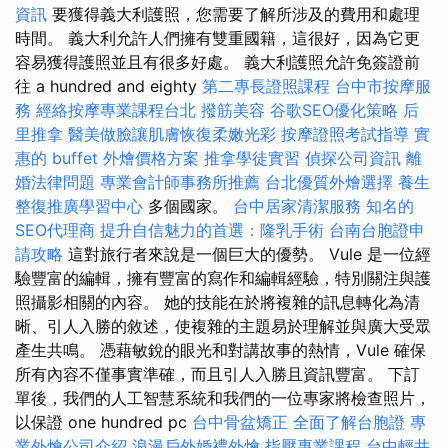
資訊
要獲得義大利護照，您需要了解所涉及的費用和處理
時間。 義大利允許人們擁有雙重國籍，這很好，因為它更
容易獲得護照並且有很多好處。 義大利護照允許免簽證前
往 a hundred and eighty
第二專長證照課程
台中市按摩服
務
經絡按摩專業課程台北
撥筋美容
谷歌SEO優化策略
后
里推拿
醫美做臉讓肌膚恢復柔嫩光彩
按摩證照考試指導
實
惠的 buffet 外燴價格方案
推拿學徒實習
偵探公司資訊
離
婚法律問題
專業會計師事務所推薦
台北優質外燴選擇
養生
整復推廣學習中心
多個國家。
台中居家清潔服務
知名的
SEO代理商
提升自信魅力的首選：隆乳手術
台南台胞證申
請攻略
這對旅行者來說是一個巨大的優勢。 Vule 是一位經
驗豐富的編輯，擁有豐富的寫作和編輯經驗，特別關注與護
照攝影相關的內容。 她的技能在於將複雜的訊息轉化為清
晰、引人入勝的敘述，使複雜的主題易於理解並與廣大受眾
產生共鳴。 憑藉敏銳的眼光和對講故事的熱情，Vule 確保
所有內容不僅事實準確，而且引人入勝且資訊豐富。 下訂
單後，我們的人工智慧系統和我們的一位專家將檢查照片，
以保證 one hundred pc
台中骨盆矯正
全面了解台胞證
專
業外燴公司介紹
浪漫戶外婚禮外燴
指壓專業課程
台中輕井