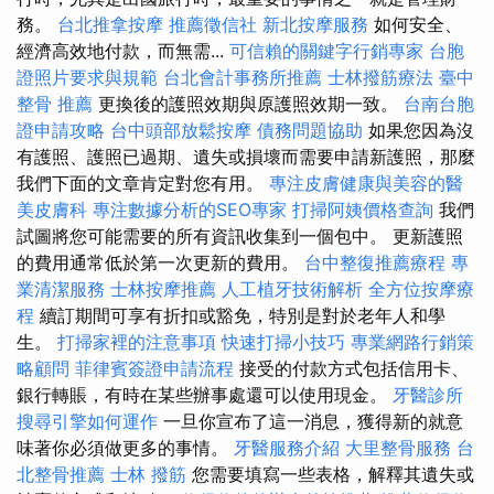
務。
台北推拿按摩
推薦徵信社
新北按摩服務
如何安全、
經濟高效地付款，而無需...
可信賴的關鍵字行銷專家
台胞
證照片要求與規範
台北會計事務所推薦
士林撥筋療法
臺中
整骨 推薦
更換後的護照效期與原護照效期一致。
台南台胞
證申請攻略
台中頭部放鬆按摩
債務問題協助
如果您因為沒
有護照、護照已過期、遺失或損壞而需要申請新護照，那麼
我們下面的文章肯定對您有用。
專注皮膚健康與美容的醫
美皮膚科
專注數據分析的SEO專家
打掃阿姨價格查詢
我們
試圖將您可能需要的所有資訊收集到一個包中。 更新護照
的費用通常低於第一次更新的費用。
台中整復推薦療程
專
業清潔服務
士林按摩推薦
人工植牙技術解析
全方位按摩療
程
續訂期間可享有折扣或豁免，特別是對於老年人和學
生。
打掃家裡的注意事項
快速打掃小技巧
專業網路行銷策
略顧問
菲律賓簽證申請流程
接受的付款方式包括信用卡、
銀行轉賬，有時在某些辦事處還可以使用現金。
牙醫診所
搜尋引擎如何運作
一旦你宣布了這一消息，獲得新的就意
味著你必須做更多的事情。
牙醫服務介紹
大里整骨服務
台
北整骨推薦
士林 撥筋
您需要填寫一些表格，解釋其遺失或