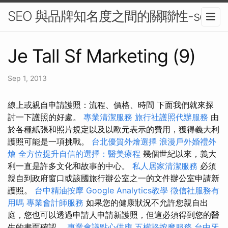
SEO 與品牌知名度之間的關聯性-seo
Je Tall Sf Marketing (9)
Sep 1, 2013
線上或親自申請護照：流程、價格、時間 下面我們就來探
討一下護照的好處。
專業清潔服務
旅行社護照代辦服務
由
於各種紙張和照片規定以及以歐元表示的費用，獲得義大利
護照可能是一項挑戰。
台北優質外燴選擇
浪漫戶外婚禮外
燴
全方位提升自信的選擇：醫美療程
幾個世紀以來，義大
利一直是許多文化和故事的中心。
私人居家清潔服務
必須
親自到政府窗口或該國旅行辦公室之一的文件辦公室申請新
護照。
台中精油按摩
Google Analytics教學
徵信社服務有
用嗎
專業會計師服務
如果您的健康狀況不允許您親自出
庭，您也可以透過申請人申請新護照，但這必須得到您的醫
生的書面確認。
專業會議點心供應
五權路按摩服務
台中牙