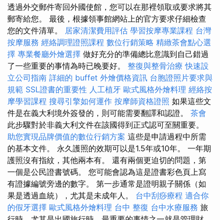
透過外交郵件寄回外國使館，您可以在那裡領取或要求將其
郵寄給您。 最後，根據領事館網站上的官方要求仔細檢查
您的文件清單。
居家清潔費用評估
學習按摩專業課程
台灣
按摩服務
經絡調理證照課程
數位行銷策略
精緻茶會點心選
擇
專業餐廳外燴選擇
做好充分的準備總比意識到自己錯過
了一些重要的事情為時已晚要好。
整復與整骨治療
快速設
立公司指南
詳細的 buffet 外燴價格資訊
台胞證照片要求與
規範
SSL證書的重要性
人工植牙
歐式風格外燴料理
經絡按
摩學習課程
搜尋引擎如何運作
按摩師資格證照
如果這些文
件是在義大利境外簽發的，則可能需要翻譯和認證。
茶會
此步驟對於非義大利文件在該國得到正式認可至關重要。
助您實現品牌價值的數位行銷方案
這些是申請過程中所需
的基本文件。 永久護照的效期可以是1.5年或10年。 一年期
護照沒有指紋，其他兩本有。 還有兩個更迫切的問題，第
一個是公民證書號碼。 您可能會認為這是證書彩色頁上寫
有證據編號旁邊的數字。 第一步通常是證明親子關係（如
果是透過血統），尤其是未成年人。
台中刮痧療程
適合你
的假牙選擇
歐式風格外燴料理
台中 整復
台中水療服務
旅
行時，尤其是出國旅行時，最重要的事情之一就是管理財