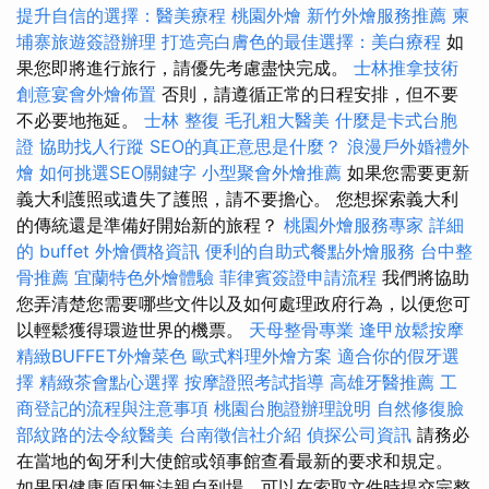
提升自信的選擇：醫美療程
桃園外燴
新竹外燴服務推薦
柬
埔寨旅遊簽證辦理
打造亮白膚色的最佳選擇：美白療程
如
果您即將進行旅行，請優先考慮盡快完成。
士林推拿技術
創意宴會外燴佈置
否則，請遵循正常的日程安排，但不要
不必要地拖延。
士林 整復
毛孔粗大醫美
什麼是卡式台胞
證
協助找人行蹤
SEO的真正意思是什麼？
浪漫戶外婚禮外
燴
如何挑選SEO關鍵字
小型聚會外燴推薦
如果您需要更新
義大利護照或遺失了護照，請不要擔心。 您想探索義大利
的傳統還是準備好開始新的旅程？
桃園外燴服務專家
詳細
的 buffet 外燴價格資訊
便利的自助式餐點外燴服務
台中整
骨推薦
宜蘭特色外燴體驗
菲律賓簽證申請流程
我們將協助
您弄清楚您需要哪些文件以及如何處理政府行為，以便您可
以輕鬆獲得環遊世界的機票。
天母整骨專業
逢甲放鬆按摩
精緻BUFFET外燴菜色
歐式料理外燴方案
適合你的假牙選
擇
精緻茶會點心選擇
按摩證照考試指導
高雄牙醫推薦
工
商登記的流程與注意事項
桃園台胞證辦理說明
自然修復臉
部紋路的法令紋醫美
台南徵信社介紹
偵探公司資訊
請務必
在當地的匈牙利大使館或領事館查看最新的要求和規定。
如果因健康原因無法親自到場，可以在索取文件時提交完整