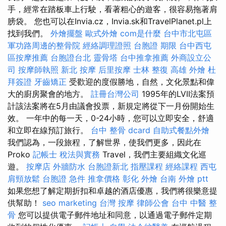
手，經常在踏板車上行駛，看著粗心的遊客，很容易拖著肩
膀袋。 您也可以在Invia.cz，Invia.sk和TravelPlanet.pl上
找到我們。
外燴擺盤
歐式外燴
com是什麼
台中市北屯區
軍功路周邊的整骨院
經絡調理證照
台胞證 期限
台中西屯
區按摩推薦
台胞證台北
靈骨塔
台中推拿推薦
外商設立公
司
按摩師執照
新北 按摩
后里按摩
士林 整復
高雄 外燴
杜
拜簽證
牙齒矯正
受歡迎的度假勝地，自然，文化景點和偉
大的廚房聚會的地方。
註冊台灣公司
1995年的LVII法案預
計該法案將在5月由議會投票，新規定將從下一月份開始生
效。 一年中的每一天，0-24小時，您可以立即安全，舒適
和立即在線預訂旅行。
台中 整骨 dcard
自助式餐點外燴
我們認為，一段旅程，了解世界，使我們更多，因此在
Proko
記帳士 稅法與實務
Travel，我們主要組織文化巡
遊。
按摩店
外牆防水
台胞證新北
指壓課程
經絡課程
西屯
肩頸放鬆
台胞證 急件
推拿價格
彰化 外燴
台南 外燴 ptt
如果您想了解定期折扣和卓越的酒店優惠，我們將很樂意提
供幫助！
seo marketing
台灣 按摩
律師公會
台中 中醫 整
骨
您可以提供電子郵件地址和同意，以通過電子郵件定期