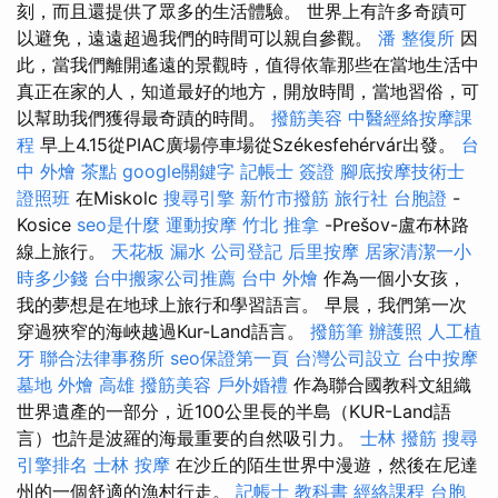
刻，而且還提供了眾多的生活體驗。 世界上有許多奇蹟可
以避免，遠遠超過我們的時間可以親自參觀。
潘 整復所
因
此，當我們離開遙遠的景觀時，值得依靠那些在當地生活中
真正在家的人，知道最好的地方，開放時間，當地習俗，可
以幫助我們獲得最奇蹟的時間。
撥筋美容
中醫經絡按摩課
程
早上4.15從PIAC廣場停車場從Székesfehérvár出發。
台
中 外燴 茶點
google關鍵字
記帳士 簽證
腳底按摩技術士
證照班
在Miskolc
搜尋引擎
新竹市撥筋
旅行社 台胞證
-
Kosice
seo是什麼
運動按摩
竹北 推拿
-Prešov-盧布林路
線上旅行。
天花板 漏水
公司登記
后里按摩
居家清潔一小
時多少錢
台中搬家公司推薦
台中 外燴
作為一個小女孩，
我的夢想是在地球上旅行和學習語言。 早晨，我們第一次
穿過狹窄的海峽越過Kur-Land語言。
撥筋筆
辦護照
人工植
牙
聯合法律事務所
seo保證第一頁
台灣公司設立
台中按摩
墓地
外燴 高雄
撥筋美容
戶外婚禮
作為聯合國教科文組織
世界遺產的一部分，近100公里長的半島（KUR-Land語
言）也許是波羅的海最重要的自然吸引力。
士林 撥筋
搜尋
引擎排名
士林 按摩
在沙丘的陌生世界中漫遊，然後在尼達
州的一個舒適的漁村行走。
記帳士 教科書
經絡課程
台胞