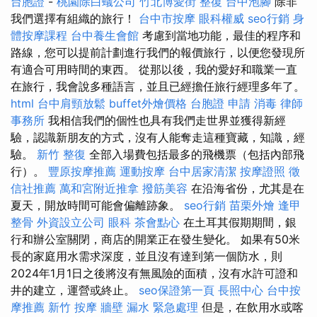
台胞證
-
桃園除白蟻公司
竹北博愛街 整復
台中泡腳
除非
我們選擇有組織的旅行！
台中市按摩
眼科權威
seo行銷
身
體按摩課程
台中養生會館
考慮到當地功能，最佳的程序和
路線，您可以提前計劃進行我們的報價旅行，以便您發現所
有適合可用時間的東西。 從那以後，我的愛好和職業一直
在旅行，我會說多種語言，並且已經擔任旅行經理多年了。
html
台中肩頸放鬆
buffet外燴價格
台胞證 申請
消毒
律師
事務所
我相信我們的個性也具有我們走世界並獲得新經
驗，認識新朋友的方式，沒有人能奪走這種寶藏，知識，經
驗。
新竹 整復
全部入場費包括最多的飛機票（包括內部飛
行）。
豐原按摩推薦
運動按摩
台中居家清潔
按摩證照
徵
信社推薦
萬和宮附近推拿
撥筋美容
在沿海省份，尤其是在
夏天，開放時間可能會偏離跡象。
seo行銷
苗栗外燴
逢甲
整骨
外資設立公司
眼科
茶會點心
在土耳其假期期間，銀
行和辦公室關閉，商店的開業正在發生變化。 如果有50米
長的家庭用水需求深度，並且沒有達到第一個防水，則
2024年1月1日之後將沒有無風險的面積，沒有水許可證和
井的建立，運營或終止。
seo保證第一頁
長照中心
台中按
摩推薦
新竹 按摩
牆壁 漏水 緊急處理
但是，在飲用水或喀