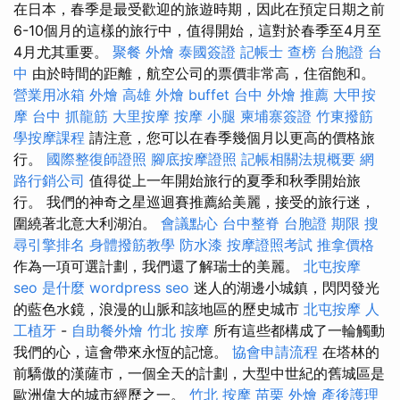
在日本，春季是最受歡迎的旅遊時期，因此在預定日期之前
6-10個月的這樣的旅行中，值得開始，這對於春季至4月至
4月尤其重要。
聚餐 外燴
泰國簽證
記帳士 查榜
台胞證 台
中
由於時間的距離，航空公司的票價非常高，住宿飽和。
營業用冰箱
外燴 高雄
外燴 buffet
台中 外燴 推薦
大甲按
摩
台中 抓龍筋
大里按摩
按摩 小腿
柬埔寨簽證
竹東撥筋
學按摩課程
請注意，您可以在春季幾個月以更高的價格旅
行。
國際整復師證照
腳底按摩證照
記帳相關法規概要
網
路行銷公司
值得從上一年開始旅行的夏季和秋季開始旅
行。 我們的神奇之星巡迴賽推薦給美麗，接受的旅行迷，
圍繞著北意大利湖泊。
會議點心
台中整脊
台胞證 期限
搜
尋引擎排名
身體撥筋教學
防水漆
按摩證照考試
推拿價格
作為一項可選計劃，我們還了解瑞士的美麗。
北屯按摩
seo 是什麼
wordpress seo
迷人的湖邊小城鎮，閃閃發光
的藍色水鏡，浪漫的山脈和該地區的歷史城市
北屯按摩
人
工植牙
-
自助餐外燴
竹北 按摩
所有這些都構成了一輪觸動
我們的心，這會帶來永恆的記憶。
協會申請流程
在塔林的
前驕傲的漢薩市，一個全天的計劃，大型中世紀的舊城區是
歐洲偉大的城市經歷之一。
竹北 按摩
苗栗 外燴
產後護理