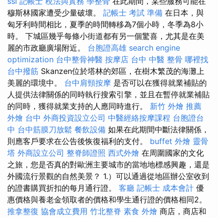
ssl
記帳士 稅法與實務
學整骨
在此期間，某些服務可能在
穆斯林國家遭受少量破壞。
記帳士 考試 準備
在日本，與
匈牙利時間相比，夏季的時間轉移為7個小時，冬季為8小
時。 下城區幾乎每條小街道都有另一個驚喜，尤其是在美
麗的市政廳廣場附近。
台胞證高雄
search engine
optimization
台中整骨神醫
按摩店
台中 中醫 整骨
哪裡找
台中撥筋
Skanzen位於塔林的郊區，在樹木繁茂的海灘上
美麗的環境中。
台中肩頸按摩
是否可以在獲得就業補貼的
人提供法律關係的同時執行搜索引擎，並且在暫停就業補貼
的同時，獲得就業支持的人應同時進行。
新竹 外燴 推薦
外燴 台中
外商投資設立公司
中醫經絡按摩課程
台胞證台
中
台中筋膜刀放鬆
餐飲設備
如果在此期間中斷法律關係，
則應客戶要求在公告後恢復福利的支付。
buffet 外燴
靈骨
塔
外商設立公司
整脊師證照
西式外燴
在周圍國家的文化
之旅，您是否真的對歐洲主要城市的當地地標感興趣，還是
外國流行景觀的自然美景？ 1.）可以通過從地區辦公室收到
的證書購買折扣的每月通行證。
客廳
記帳士 成本會計
優
惠價格與養老金領取者的價格和學生通行證的價格相同2。
推拿整復
協會成立費用
竹北整脊
素食 外燴
商店，商店和