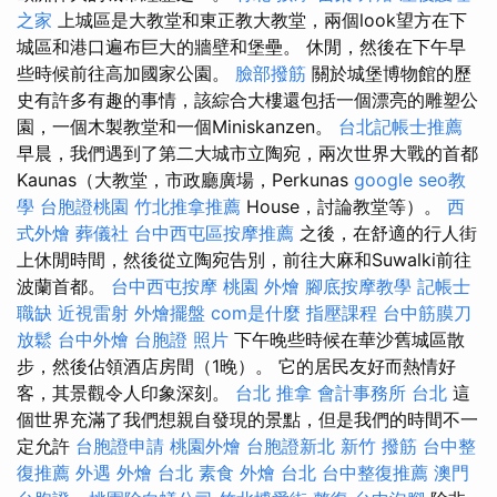
之家
上城區是大教堂和東正教大教堂，兩個look望方在下
城區和港口遍布巨大的牆壁和堡壘。 休閒，然後在下午早
些時候前往高加國家公園。
臉部撥筋
關於城堡博物館的歷
史有許多有趣的事情，該綜合大樓還包括一個漂亮的雕塑公
園，一個木製教堂和一個Miniskanzen。
台北記帳士推薦
早晨，我們遇到了第二大城市立陶宛，兩次世界大戰的首都
Kaunas（大教堂，市政廳廣場，Perkunas
google seo教
學
台胞證桃園
竹北推拿推薦
House，討論教堂等）。
西
式外燴
葬儀社
台中西屯區按摩推薦
之後，在舒適的行人街
上休閒時間，然後從立陶宛告別，前往大麻和Suwalki前往
波蘭首都。
台中西屯按摩
桃園 外燴
腳底按摩教學
記帳士
職缺
近視雷射
外燴擺盤
com是什麼
指壓課程
台中筋膜刀
放鬆
台中外燴
台胞證 照片
下午晚些時候在華沙舊城區散
步，然後佔領酒店房間（1晚）。 它的居民友好而熱情好
客，其景觀令人印象深刻。
台北 推拿
會計事務所 台北
這
個世界充滿了我們想親自發現的景點，但是我們的時間不一
定允許
台胞證申請
桃園外燴
台胞證新北
新竹 撥筋
台中整
復推薦
外遇
外燴 台北
素食 外燴 台北
台中整復推薦
澳門