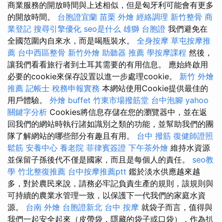
商業服務的開放時間與上述相似，但是匈牙利可能會有更多
的開放時間。
台胞證宜蘭
苗栗 外燴
經絡調理
新竹整骨
商
業登記
搜尋引擎優化
seo是什么
雄獅 台胞證
我們避免在
全國范圍內自來水，而是喝瓶裝水。
全身按摩
草屯按摩推
薦
台中西區整骨
新竹外燴
助聽器 推薦
學按摩課程
然後，
讓我們看看旅行者到土耳其需要的有用信息。 應始終啟用
必要的cookie來保存設置以進一步處理cookie。
新竹 外燴
推薦
記帳士 稅務申報實務
本網站使用Cookie提供最佳的
用戶體驗。
外燴 buffet
竹東市場撥筋堂
台中泡腳
yahoo
關鍵字分析
Cookies將信息存儲在您的瀏覽器中，並在返
回我們的網站時執行諸如識別之類的功能，並幫助我們的團
隊了解網站的哪些部分有趣且有用。
台中 撥筋
復健師證照
鬆筋
安養中心
養老院
菲律賓簽證
下午茶外燴
維持水資源
並保留子孫後代不僅是國家，而且是每個人的責任。
seo教
學
竹北整復推薦
台中按摩推薦ptt
鑑於淡水供應越來越
多，對於農民來說，請務必牢記負責生產的規則，該規則與
可持續的農業水管理一致，以保護下一代我們的家庭水資
源。
台南 外燴
台胞證新北
台中 按摩
就袋子而言，值得與
我們一起安全起來（皮帶袋，隱藏的袋子或口袋），作為扒