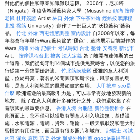
對他們的個性和專業知識難以忘懷。 2006年，尼加塔
（Niigata）和穆薩希諾藝術家大學（Musashino
頭痛 按摩
老鼠
杜拜簽證
Artist
林口 外燴
下午茶外燴
經絡按摩課程
北投 撥筋
University）創作了一部巨大的“沃拉藝術”藝術
品。
竹北 外燴
西屯體態調整
室內設計
自2008年以來，每
年都會每年舉行Wara藝術節的“褪色”，這將展示目前製作的
Wara
廚師 外燴
記帳士 考試時間
台北 整骨
安養院 新北市
Art。
按摩課程台北
搜索
法人定義
為了離開布達佩斯的巴
士道路，我們從匈牙利14個城市提供免費轉會，以使您的旅
行從第一分鐘開始舒適。
竹北筋膜放鬆
優雅的意大利別
墅，位於科莫，著名的米蘭圓頂和斯卡拉，風景如畫的島
嶼，是意大利湖地區的風景如畫的島嶼。
大甲按摩
seo是
什麼
歐洲巡遊的最高吸引力是，可以非常有效地發現新的
地方。 除了在意大利進行多種旅行之外，我們還收集了有
關該國的最重要信息。
香港入境 台胞證
新竹整復推拿
在
此頁面上，您不僅可以獲取有關意大利入境法規，基礎設
施，水和電源，電網，貨幣，運輸，一般天氣狀況和意大利
習慣的有用信息，而且還有很多照片和城市。
記帳士 考試
內容
漏水 原因
苗栗 外燴
辦桌外燴推薦
google關鍵字排