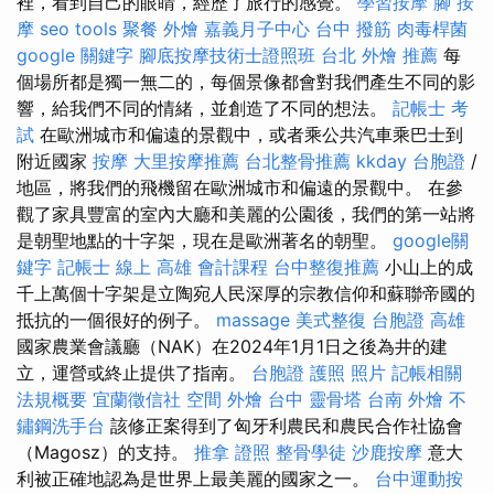
裡，看到自己的眼睛，經歷了旅行的感覺。
學習按摩
腳 按
摩
seo tools
聚餐 外燴
嘉義月子中心
台中 撥筋
肉毒桿菌
google 關鍵字
腳底按摩技術士證照班
台北 外燴 推薦
每
個場所都是獨一無二的，每個景像都會對我們產生不同的影
響，給我們不同的情緒，並創造了不同的想法。
記帳士 考
試
在歐洲城市和偏遠的景觀中，或者乘公共汽車乘巴士到
附近國家
按摩
大里按摩推薦
台北整骨推薦
kkday 台胞證
/
地區，將我們的飛機留在歐洲城市和偏遠的景觀中。 在參
觀了家具豐富的室內大廳和美麗的公園後，我們的第一站將
是朝聖地點的十字架，現在是歐洲著名的朝聖。
google關
鍵字
記帳士 線上
高雄 會計課程
台中整復推薦
小山上的成
千上萬個十字架是立陶宛人民深厚的宗教信仰和蘇聯帝國的
抵抗的一個很好的例子。
massage
美式整復
台胞證 高雄
國家農業會議廳（NAK）在2024年1月1日之後為井的建
立，運營或終止提供了指南。
台胞證 護照 照片
記帳相關
法規概要
宜蘭徵信社
空間
外燴 台中
靈骨塔
台南 外燴
不
鏽鋼洗手台
該修正案得到了匈牙利農民和農民合作社協會
（Magosz）的支持。
推拿 證照
整骨學徒
沙鹿按摩
意大
利被正確地認為是世界上最美麗的國家之一。
台中運動按