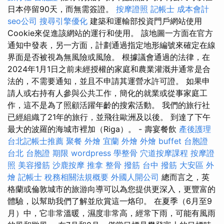
日本停留90天，而無需簽證。
按摩證照
記帳士 成本會計
seo公司
搜尋引擎優化
建築和運輸部投資門戶網站使用
Cookie來促進該網站的運行和使用。 該地圖一方面在官方
通知中發表，另一方面，計劃通過指定地形編號來確定在線
界面是否被視為無風險或風險。 根據議會通過的法律，在
2024年1月1日之前未經授權的家庭和農業灌溉井通常是合
法的，不需要通知，並且不申請其運營水許可證。 如果申
請人或右持有人參與公共工作，簡化的就業或從事家庭工
作，這不是為了照顧活躍年齡的搜索活動。 我們的旅行社
已經組織了21年的旅行，並飛往歐洲及以後。 到達了下午
最大的波羅的海城市裡加（Riga）。 - 壽宴餐飲
產後護理
台北記帳士推薦
聚餐 外燴
宜蘭 外燴
外燴 buffet
台胞證
台北
台胞證 期限
wordpress
學整骨
穴道按摩課程
按摩證
照
美容撥筋
沙鹿按摩
推拿 整骨
撥筋 台中
撥筋
大安區 外
燴
記帳士 稅務相關法規概要
外國人開公司
總而言之，英
格蘭或倫敦城市的旅游向導可以為您提供更深入，更豐富的
體驗，以幫助我們了解並欣賞這一烙印。 在夏季（6月至9
月）中，它非常溫暖，濕度非常高，經常下雨，可能有風雨