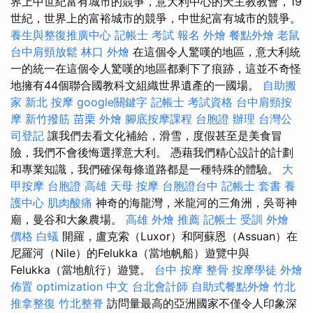
界上中世紀富有城市的競爭，意大利中心的天主教教會，19
世紀，世界上的富裕城市的競爭，中世紀富有城市的競爭。
養生與整復推廣中心
記帳士 考試 報名
外燴
餐點外燴
老鼠
台中肩頸放鬆
林口 外燴
在這個令人驚嘆的地區，意大利統
一的統一在這個令人驚嘆的地區都剩下了痕跡，這並不奇怪
地擁有44個聯合國教科文組織世界遺產的一國場。
自助搬
家
新北 按摩
google關鍵字
記帳士 考試資格
台中肩頸按
摩
新竹撥筋
苗栗 外燴
腳底按摩課程
台胞證 辦理
台灣公
司登記
讓我們去看文化補給，滑雪，度假甚至是美食冒
險，我們不會後悔選擇意大利。 憑藉我們精心設計的計劃
和專業知識，我們確保每條道路都是一種特殊的體驗。
大
甲按摩
台胞證 高雄
天母 按摩
台胞證台中
記帳士 套書
養
護中心
肌肉酸痛
神奇的海龍灣，米龍河的三角洲，吳哥神
廟，曼谷和大象農場。
高雄 外燴 推薦
記帳士 受訓
外燴
價格
白蟻
開羅，盧克索（Luxor）和阿蘇恩（Assuan）在
尼羅河（Nile）的Felukka（當地帆船）遊覽中與
Felukka（當地航行）遊覽。
台中 按摩 整骨
按摩學徒
外燴
佈置
optimization 中文
台北會計師
自助式餐點外燴
竹北
推拿整復
竹北整脊
訪問量最高的亞洲國家不僅令人印象深