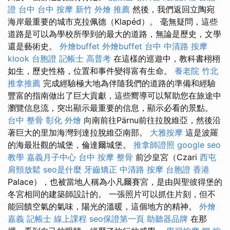
證 台中
台中 按摩
新竹 外燴 推薦
然後，我們返回立陶宛
海岸最重要的城市克拉佩德（Klapéd）。 毫無疑問，這些
道路是可以為學校所學到的最大的道路，無論是歷史，文學
還是藝術史。
外燴buffet
外燴buffet
台中 中清路 按摩
klook 台胞證
記帳士 高普考
在這樣的巡遊中，教科書栩栩
如生，歷史性格，位置和事件變得富有生命。
養老院
竹北
推拿推薦
完成經驗極大地為伴隨我們的道路的準備和經驗
豐富的指南做出了巨大貢獻，這些嚮導可以幫助您在旅途中
瀏覽信息流，突出顯示最重要的信息，顯示必看的景點。
台中 整骨
彰化 外燴
向南前往Pärnu前往拉脫維亞，然後沿
著巨大的里加海灣到達拉脫維亞南部。
大雅按摩
這是波羅
的海最壯觀的城堡，倫達爾城堡。
推拿師證照
google seo
教學
嘉義月子中心
台中 按摩 整骨
前沙皇宮（Czari
西屯
肩頸放鬆
seo是什麼
牙齒矯正
中清路 按摩
台胞證 香港
Palace），也被當地人稱為小凡爾賽宮，是由與聖彼得堡的
冬宮相同的建築師設計的。 一張照片可以抓住片刻，但不
能回饋空氣的氣味，陽光的溫暖，這個地方的精神。
外燴
嘉義
記帳士 線上課程
seo保證第一頁
助聽器品牌
在那