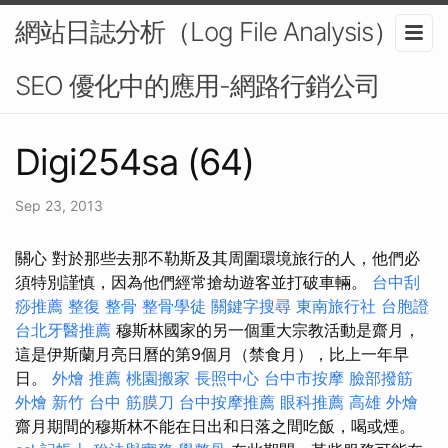
網站日誌分析（Log File Analysis）在
SEO 優化中的應用-網路行銷公司
Digi254sa (64)
Sep 23, 2013
關心 對於那些去那不勒斯及其周圍環境旅行的人，他們必
須特別謹慎，因為他們經常搶劫遊客並打破車輛。
台中刮
痧推薦
整復 整骨
整骨學徒
關鍵字搜尋
東南旅行社 台胞證
台北牙醫推薦
穆斯林國家的另一個重大宗教活動是齋月，
這是伊斯蘭月亮日曆的第9個月（禁食月），比上一年早
日。
外燴 推薦
桃園搬家
長照中心
台中市按摩
臉部撥筋
外燴 新竹
台中 筋膜刀
台中按摩推薦
眼科推薦
高雄 外燴
齋月期間的穆斯林不能在日出和日落之間吃飯，喝或煙。