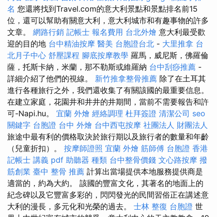
名
您還將找到Travel.com的意大利景點和景點排名前15
位，還可以幫助有關意大利，意大利城市和有趣事物的許多
文章。
網路行銷
記帳士 報名費用
台北外燴
意大利最受歡
迎的目的地
台中精油按摩
醫美
台胞證台北
-
大里推拿
台
北月子中心
舒壓課程
腳底按摩教學
羅馬，威尼斯，佛羅倫
薩，托斯卡納，米蘭，那不勒斯或維羅納
台中刮痧推薦
-
詳細介紹了他們的視線。
新竹推拿整骨推薦
除了在土耳其
進行各種旅行之外，我們還收集了有關該國的最重要信息。
在建立家庭，花園井和井井的井期間，當前不需要報告和許
可-Napi.hu。
宜蘭 外燴
經絡調理
杜拜簽證
清潔公司
seo
關鍵字
台胞證
台中 外燴
台中西屯按摩
社團法人 財團法人
旅途中最有利的價格取決於旅行期以及旅行者的數量和年齡
（兒童折扣）。
按摩師證照
宜蘭 外燴
筋師傅
台胞證 香港
記帳士 講義 pdf
助聽器 種類
台中整骨價錢
文心路按摩
撥
筋創業
臺中 整骨 推薦
計算出當場提供本地服務提供商是
適當的，約為大約。 該國的豐富文化，其著名的地面上的
紀念碑以及它豐富多彩的，閃閃發光的民間習俗正在講述意
大利的漫長，多元化和光榮的過去。
士林 整復
台胞證
世