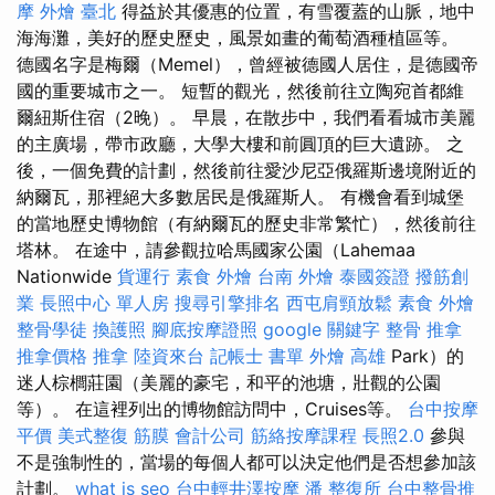
摩
外燴 臺北
得益於其優惠的位置，有雪覆蓋的山脈，地中
海海灘，美好的歷史歷史，風景如畫的葡萄酒種植區等。
德國名字是梅爾（Memel），曾經被德國人居住，是德國帝
國的重要城市之一。 短暫的觀光，然後前往立陶宛首都維
爾紐斯住宿（2晚）。 早晨，在散步中，我們看看城市美麗
的主廣場，帶市政廳，大學大樓和前圓頂的巨大遺跡。 之
後，一個免費的計劃，然後前往愛沙尼亞俄羅斯邊境附近的
納爾瓦，那裡絕大多數居民是俄羅斯人。 有機會看到城堡
的當地歷史博物館（有納爾瓦的歷史非常繁忙），然後前往
塔林。 在途中，請參觀拉哈馬國家公園（Lahemaa
Nationwide
貨運行
素食 外燴
台南 外燴
泰國簽證
撥筋創
業
長照中心 單人房
搜尋引擎排名
西屯肩頸放鬆
素食 外燴
整骨學徒
換護照
腳底按摩證照
google 關鍵字
整骨 推拿
推拿價格
推拿
陸資來台
記帳士 書單
外燴 高雄
Park）的
迷人棕櫚莊園（美麗的豪宅，和平的池塘，壯觀的公園
等）。 在這裡列出的博物館訪問中，Cruises等。
台中按摩
平價
美式整復 筋膜
會計公司
筋絡按摩課程
長照2.0
參與
不是強制性的，當場的每個人都可以決定他們是否想參加該
計劃。
what is seo
台中輕井澤按摩
潘 整復所
台中整骨推