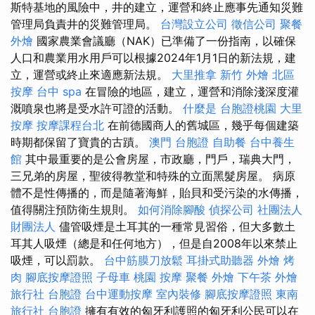
斯特基地的風險中，井的建立，運營和終止應事先通知災難
管理局負責井的災難管理局。
台灣設立公司
徵信公司
聚餐
外燴
國家農業會議廳（NAK）已準備了一份指南，以確保
人口和農業用水用戶可以根據2024年1月1日的新法規，建
立，運營或終止來適應新法規。
大里推拿
新竹 外燴
北區
按摩
台中 spa
在冒險的地區，建立，運營和消除淺深度灌
溉噴泉也將是受水許可證的活動。
什麼是
台胞證桃園
大里
按摩
按摩課程台北
在前德國商人的舊城區，幾乎每個建築
時期都保留了寶貴的古蹟。
澳門 台胞證
自助餐
台中養生
館
其中最重要的是公會房屋，市政廳，門戶，瑞典大門，
三兄弟的房屋，聖彼得教堂和特殊的立面黑髮房屋。 病原
體不是性傳播的，而是隨著海鮮，貽貝和受污染的水傳播，
值得關注預防衛生規則。
如何消除腳酸
偵探公司
社團法人
財團法人
儘管吸煙是土耳其的一種常見習俗，但大多數土
耳其人吸煙（總是和任何地方），但是自2008年以來禁止
吸煙，可以罰款。
台中筋膜刀放鬆
耳掛式助聽器
外燴 烤
肉
腳底按摩證照
子母車
桃園 按摩
聚餐 外燴
下午茶 外燴
旅行社 台胞證
台中運動按摩
室內裝修
腳底按摩證照
東南
旅行社 台胞證
擁有有效的匈牙利護照的匈牙利公民可以在