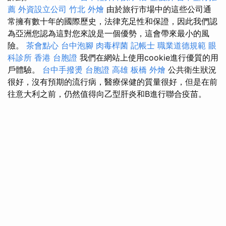
薦
外資設立公司
竹北 外燴
由於旅行市場中的這些公司通
常擁有數十年的國際歷史，法律充足性和保證，因此我們認
為亞洲您認為這對您來說是一個優勢，這會帶來最小的風
險。
茶會點心
台中泡腳
肉毒桿菌
記帳士 職業道德規範
眼
科診所
香港 台胞證
我們在網站上使用cookie進行優質的用
戶體驗。
台中手撥燙
台胞證 高雄
板橋 外燴
公共衛生狀況
很好，沒有預期的流行病，醫療保健的質量很好，但是在前
往意大利之前，仍然值得向乙型肝炎和B進行聯合疫苗。