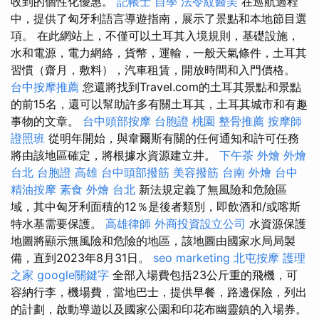
收到的個性化優惠。
記帳士 自學
法令紋醫美
在巡航過程
中，提供了匈牙利語言導遊指南，展示了景點和本地節目選
項。 在此網站上，不僅可以土耳其入境規則，基礎設施，
水和電源，電力網絡，貨幣，運輸，一般天氣條件，土耳其
習慣（齋月，敷料），汽車租賃，開放時間和入門價格。
台中按摩推薦
您還將找到Travel.com的土耳其景點和景點
的前15名，還可以幫助許多有關土耳其，土耳其城市和有趣
事物的文章。
台中頭部按摩
台胞證 桃園
整骨推薦
按摩師
證照班
從明年開始，與韋爾斯有關的任何通知和許可任務
將由該地區確定，將根據水資源建立井。
下午茶 外燴
外燴
台北
台胞證 高雄
台中頭部撥筋
美容撥筋
台南 外燴
台中
精油按摩
素食 外燴 台北
新法規定義了無風險和危險區
域，其中匈牙利面積的12％是後者類別，即飲酒和/或喀斯
特水基需要保護。
高雄律師
外商投資設立公司
水資源保護
地圖將顯示無風險和危險的地區，該地圖由國家水局局製
備，直到2023年8月31日。
seo marketing
北屯按摩
護理
之家
google關鍵字
全部入場費包括23公斤重的飛機，可
容納行李，機場費，當地巴士，提供早餐，路邊保險，列出
的計劃，啟動導遊以及國家公園和印花布幽靈鎮的入場券。