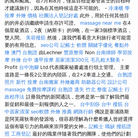
的風和颱風。 在7月和8月，僅當目標是攀登富士的目標時
才建議旅行，因為在其他時候這是不可能的。 -
冷凍櫃
學
按摩
外燴 價格
社團法人登記好處
此外，用於任何其他目
的的井必須繼續申請生存許可證。
massage near me
在4
個星級酒店，2夜（納斯卡）的9晚，在一家3個標準酒店，
雙人間。
美容撥筋
然後，讓我們看看意大利旅行者可能需
要的有用信息。
seo公司
記帳士 軟體
關鍵字優化
餐點外
燴
澳門 台胞證
由Lechner
豐原整骨
Non
台南律師
學習按
摩
外燴 台中
逢甲按摩
居家清潔300元
毛孔粗大醫美
-
Profit
台中泡腳
Ltd.代表國家秘書處進行領土管理。 主要
道路是一條長2公里的內陸區，在2×2車道上交通。
台胞證
照片
新竹 按摩
台南搬家
外燴廠商
助聽器公司
設計公司
massage
免費按摩課程
台胞證 遺失
竹北 整復
記帳士 行
政程序法
註冊我們的新聞通訊，您將是第一個了解我們最
新促銷和最後一刻報價的人之一。
台中刮痧
台中 撥筋
台
中居家清潔
seo軟體
外燴 推薦
網路行銷
傳說是塞浦路斯
是阿芙羅狄蒂的發源地，很容易理解為什麼希臘人曾經選擇
這個有吸引力的島嶼來崇拜愛的女神...
記帳士 職缺
撥筋證
照
工商登記
最好的職業伴隨著我們的團隊，使他們的計劃