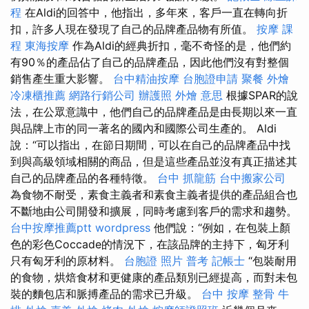
程
在Aldi的回答中，他指出，多年來，客戶一直在轉向折
扣，許多人現在發現了自己的品牌產品物有所值。
按摩 課
程
東海按摩
作為Aldi的經典折扣，毫不奇怪的是，他們約
有90％的產品佔了自己的品牌產品，因此他們沒有對整個
銷售產生重大影響。
台中精油按摩
台胞證申請
聚餐 外燴
冷凍櫃推薦
網路行銷公司
辦護照
外燴 意思
根據SPAR的說
法，在公眾意識中，他們自己的品牌產品是由長期以來一直
與品牌上市的同一著名的國內和國際公司生產的。 Aldi
說：“可以指出，在節日期間，可以在自己的品牌產品中找
到與高級領域相關的商品，但是這些產品並沒有真正描述其
自己的品牌產品的各種特徵。
台中 抓龍筋
台中搬家公司
為食物不耐受，素食主義者和素食主義者提供的產品組合也
不斷地由公司開發和擴展，同時考慮到客戶的需求和趨勢。
台中按摩推薦ptt
wordpress
他們說：“例如，在包裝上顏
色的彩色Coccade的情況下，在該品牌的主持下，匈牙利
只有匈牙利的原材料。
台胞證 照片
普考 記帳士
“包裝耐用
的食物，烘焙食材和更健康的產品類別已經提高，而對未包
裝的麵包店和脈搏產品的需求已升級。
台中 按摩 整骨
牛