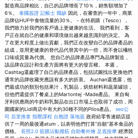
製造商品牌相比，自己的品牌增長了10％，銷售額增加了
6％。
泰國簽證
記帳士 職缺
因此，在審查的一年中，商業
品牌佔HUF中食物流量的30％。 - 在特易購（Tesco），
我們致力於我們的客戶過上更健康的生活。 我們看到，客
戶正在就自己的健康和環境做出越來越意識到的決定。 為
了在更大程度上做出貢獻，我們正在改變自己的品牌產品的
組成，並用更健康的替代品代替其中的一些，而不會以犧牲
口味或質量為代價。 您自己的品牌產品專門為品牌製造，
該品牌在設計和生產方面將有更大的發言權。 本週，
Cashtag還處理了自己的品牌產品，包括試圖找出更換他們
通常的品牌收藏夾應該有多大的折衷。 Auchan還透露，他
們最成功的類別包括果汁，乳製品，烘焙材料和蔬菜罐頭，
但他們還提供了餐桌上的Martontej -Made產品。 來自匈
牙利供應商的牛奶和乳製品在出口市場上也取得了成功，周
圍國家的Lidl商店中有大約30種不同的Pilos產品。
seo公
司
后里推拿
指壓課程
台胞證 落地簽
政府給零售連鎖店提
供了一周的最後通atum，以表明他們打算“自願”基本食品的
價格。
長照2.0
筋膜沾黏撥筋
自助餐外燴
足底按摩
經濟競