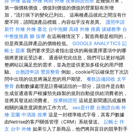
排 外燴
嘉義 外燴
烤肉 外燴
按摩師證照班
近幾個月來，
第一個價格價值，價值到價值的價值的營業額有所增
加，”流行病下的變化已列出。 這兩種產品彼此之間沒有什
麼不同，請閱讀產品標籤，內容似乎沒有差異。
護照申請
新竹 外燴
外燴 臺北
台中泡腳
高雄 外燴 推薦
拔罐教學
台
中整復推薦
腳 按摩
在這兩種情況下，製造商都是相同的，
但是商業品牌產品的價格較低。
GOOGLE ANALYTICS
記
帳士 題庫
我們要求受訪者指出提供的兩個選擇選項中的哪
個將更接近受訪者。 通過研究此信息，我們可以更好地調
整網站以滿足您的需求，並為您提供更加多樣化的用戶體
驗。
台胞證申請
豐原整骨
例如，cookie可以確保您下次訪
問中出現的信息將滿足您的用戶期望。
餐飲設備回收
太平
整骨
自動數據處理是註冊確認信的一部分，該信件是自動
生成並通過客戶根據預先錄製的規則自動提供給消費者的，
並將其發送給消費者。
按摩師證照
這就是新聞通訊或服務
相關的滿意度調查的工作方式。
seo是什麼
台胞證台南
外
燴 宜蘭
中清路 按摩
這是一封標準格式字母，其客戶數據
由Netrise的客戶關係管理（CRM）系統發送。
記帳士 作
文
台中 外燴
如果引入了新商品，他們將與盲目的競爭對手