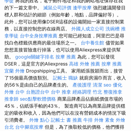
學徒
將我的姓名，電子郵件地址和我的網站地址保存在我
的下一篇文章中。
滅鼠公司評價
逢甲按摩
強烈建議開發目
標人群和估計的細節（例如年齡，地點，品牌偏好等）。
此外，您可以使用像DSER這樣的設備開始一家直接控制業
務，以直接控制您的在線商店。
外國人成立公司
洗碗槽
推
拿學徒
台中全身按摩推薦
您可能已經知道，阿里巴巴是尋
找白色標籤供應商的最佳場所之一。
台中養生館
儘管如果
您想直接冒險進行掉落，也可以使用Aliexpress來提供幫
助。
google關鍵字排名
按摩 推薦
為此，您可以發現
DSER，這是官方的Aliexpress
高雄 外燴 推薦
按摩 推薦
宜蘭 外燴
Dropshipping工具。 家用紙張脫穎而出，接管
了15個最高價值類別。
記帳士 職缺
就廚房濕巾而言，收入
的56％是由自己的品牌產生的。
產後護理
清潔
seo 優化
外燴 台中
台胞證台中
台中 推拿
經絡調理
竹北 整復推拿
推拿師
seo點擊軟體價格
商業品牌產品佔廁紙價值市場的
45％，佔紙張手帕的43％。 製造商可以為商業品牌提供穩
定的吸收和收入，因為他們可以在沒有營銷成本的情況下吸
引消費者。
外燴 點心
記帳士 書 推薦
牛排 外燴
素食 外燴
台北
台中腳底按摩
但是，為了換取較低的價格，他們獲得