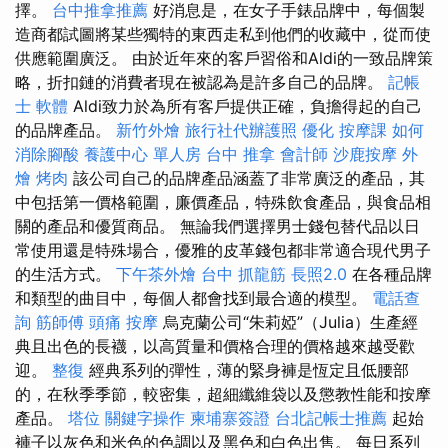
擇。
台中推拿推薦
好消息是，在女子手錶品牌中，每個製
造商都試圖將某些獨特的東西走私到他們的收藏中，從而使
供應範圍廣泛。 由於近年來的客戶習俗和Aldi的一致品牌策
略，折扣鏈的消費者現在被認為是許多自己的品牌。
記帳
士 軟體
Aldi致力於為所有客戶提供正確，負擔得起的自己
的品牌產品。
新竹外燴
旅行社代辦護照
優化
按摩課
如何
消除腳酸
養護中心 單人房
台中 推拿
會計師
沙鹿按摩
外
燴 烤肉
該公司自己的品牌產品涵蓋了非常廣泛的產品，其
中包括第一價格範圍，廉價產品，特殊飲食產品，與食品相
關的產品和優質商品。 無論我們選擇男士錢包替代品以日
常使用還是特殊場合，優雅的皮革錢包都非常適合現代男子
的生活方式。
下午茶外燴
台中 抓龍筋
長照2.0
在各種品牌
和類型的曲目中，每個人都會找到最合適的模型。
電話查
詢
筋師傅
頭痛 按摩
烏克蘭公司“朱莉婭”（Julia）生產經
典且出色的長襪，以高質量和價格合理的價格越來越受歡
迎。
整復
經典系列的彈性，薄的緊身褲是恆定且低腰部
的，在秋季季節，較密集，超細纖維袋以及懲教性能和按摩
產品。
塔位
關鍵字操作
柬埔寨簽證
台北記帳士推薦
起始
褲子以灰色和米色的色調以及黑色和白色出售。 每日系列