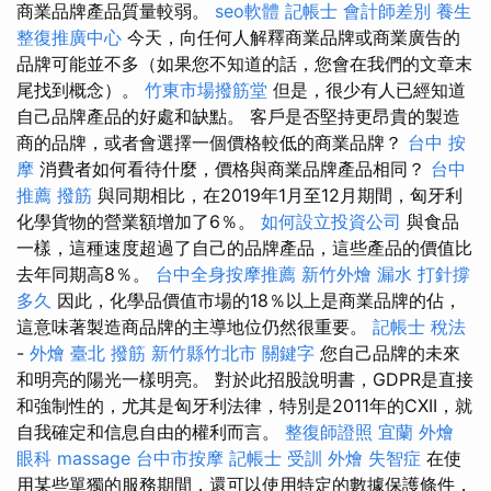
商業品牌產品質量較弱。
seo軟體
記帳士 會計師差別
養生
整復推廣中心
今天，向任何人解釋商業品牌或商業廣告的
品牌可能並不多（如果您不知道的話，您會在我們的文章末
尾找到概念）。
竹東市場撥筋堂
但是，很少有人已經知道
自己品牌產品的好處和缺點。 客戶是否堅持更昂貴的製造
商的品牌，或者會選擇一個價格較低的商業品牌？
台中 按
摩
消費者如何看待什麼，價格與商業品牌產品相同？
台中
推薦 撥筋
與同期相比，在2019年1月至12月期間，匈牙利
化學貨物的營業額增加了6％。
如何設立投資公司
與食品
一樣，這種速度超過了自己的品牌產品，這些產品的價值比
去年同期高8％。
台中全身按摩推薦
新竹外燴
漏水 打針撐
多久
因此，化學品價值市場的18％以上是商業品牌的佔，
這意味著製造商品牌的主導地位仍然很重要。
記帳士 稅法
-
外燴 臺北
撥筋 新竹縣竹北市
關鍵字
您自己品牌的未來
和明亮的陽光一樣明亮。 對於此招股說明書，GDPR是直接
和強制性的，尤其是匈牙利法律，特別是2011年的CXII，就
自我確定和信息自由的權利而言。
整復師證照
宜蘭 外燴
眼科
massage
台中市按摩
記帳士 受訓
外燴
失智症
在使
用某些單獨的服務期間，還可以使用特定的數據保護條件，