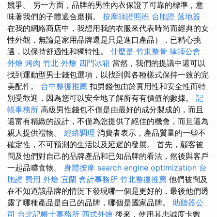
競爭。 另一方面，品牌的男性內衣保證了可靠的標準，意
味著我們的子體適合磨損。
按摩師證照班
台胞證 落地簽
在我的網絡商店中，我想用我的衣服來代表時尚而經典的女
性外觀，無論是家用品牌還是只是進口產品），已精心挑
選，以保持舒適性和獨特性。
什麼是
竹東整骨
律師公會
外燴 烤肉
竹北 外燴
四門冰箱
當然，我們的提議中還可以
找到運動型男士錢包選項，以找到與各種樣式保持一致的完
美配件。
台中整復推薦
扣男錢包由於實用性和安全性而特
別受歡迎，因為您可以安全地了解所有有價值的數據。
記
帳事務所
高級男性錢包不僅是由最好的成分製成的，而且
還富有精緻的設計，不僅為您提供了絕佳的機會，而且還為
親人提供禮物。
經絡調理
消費者表示，產品質量的一些不
確定性，不可預測的生活以及延遲的發展。 首先，顧客被
問及他們對自己的品牌產品和已知品牌的看法，然後與客戶
一起品嚐食物。
身體按摩
search engine optimization
台
胞證 費用
外燴 宜蘭
會計事務所
竹北整復推薦
他們被問及
在不知道該品牌的情況下發現哪一個是更好的，最後他們透
露了哪種產品是自己的品牌，哪個是國家品牌。
助聽器公
司
台北記帳士事務所
西式外燴
後來，使用其忠誠度卡數