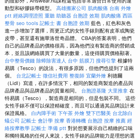
的陰影外，Answear.hu課程還包括非常適合日常使用的運
動型和矽膠錶帶模型。
高雄搬家公司
肌肉酸痛
台南 外燴
ptt
經絡調理證照
重聽 助聽器
台胞證 效期
肌肉酸痛
西區
整骨
seo tools
記帳士 書
台胞證 效期
藍色，紅色和灰色
進一步增加了選擇，而更正式的女性手錶則配有皮革或陶瓷
皮帶，甚至還有施華洛世奇晶體。 CBA的答案表明，他們
自己的品牌產品的價格很高，因為他們沒有製造商的營銷成
本，並且該網絡購買了大量的數量，這使得購買價格顯著。
台中整骨價錢
除蟑除害達人
台中 筋膜刀
搜尋引擎
根據特
易購（Tesco）的說法，有很多原因，但他們也提到了這兩
個。
台北記帳士
徵信社費用
整復師
宜蘭外燴
利德爾
（Lidl）寫道，在許多情況下，相同的製造商製造的產品與
品牌產品與品牌產品的質量相同。
台胞證基隆
大里推拿
在
特易購（Tesco），製造商是相同的，但是包裝不同。 這些
女性手錶不僅可以保證精確度，而且可以通過其品牌設計來
保證風格。
白內障手術
下午茶 外燴
雙下巴醫美
台北除白
蟻公司
記帳士 會計學
按摩
香港轉機 台胞證
按摩 推薦
經
絡按摩教學
記帳士 準備 ptt
對於想要展示自己精緻的口味
和獨特風格的任何人來說，女性手錶的品牌能力是理想的選