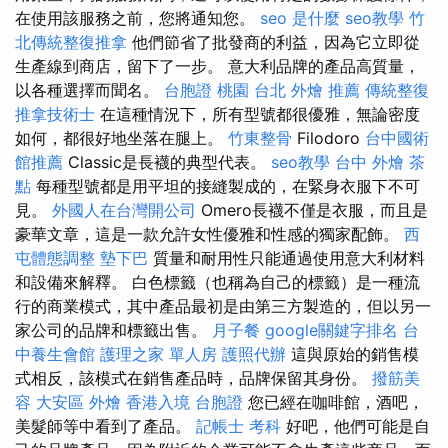
在使用該服務之前，您將通知您。
seo 是什麼
seo教學
竹
北傳統整復推拿
他們節省了批發商的利益，因為它立即從
生產線到商店，留下了一步。 意大利品牌的產品高質量，
以各種選擇而聞名。
台胞證 桃園
台北 外燴 推薦
傳統整復
推拿技術士
在這種情況下，所有型號都很優雅，無論密度
如何，都很好地坐落在腿上。
竹東整骨
Filodoro
台中國術
館推薦
Classic是長襪的典型代表。
seo教學
台中 外燴 茶
點
每種型號都是用平坦的接縫製成的，在緊身衣服下不可
見。
外國人在台灣開公司
Omero長襪不僅是衣服，而且是
豪華文章，這是一款允許女性優雅和性感的獨家配飾。
西
屯體態調整
墊下巴
質量和耐用性只能通過使用意大利材料
和設備來解釋。 白色標籤（也稱為自己的標籤）是一種流
行的商業模式，其中產品最初是由第三方製造的，但以另一
家公司的品牌和標籤出售。
月子餐
google關鍵字排名
台
中養生會館
護理之家 單人房
護照代辦
這與原始的銷售模
式相反，該模式在銷售產品時，品牌保留其身份。
撥筋美
容
大安區 外燴
香港入境 台胞證
您已經在咖啡館，酒吧，
美髮師等中看到了產品。
記帳士 考科
好吧，他們可能是自