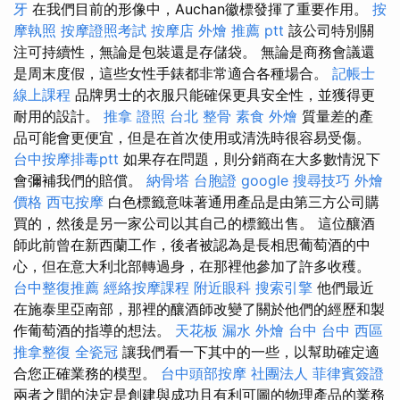
牙
在我們目前的形像中，Auchan徽標發揮了重要作用。
按
摩執照
按摩證照考試
按摩店
外燴 推薦 ptt
該公司特別關
注可持續性，無論是包裝還是存儲袋。 無論是商務會議還
是周末度假，這些女性手錶都非常適合各種場合。
記帳士
線上課程
品牌男士的衣服只能確保更具安全性，並獲得更
耐用的設計。
推拿 證照
台北 整骨
素食 外燴
質量差的產
品可能會更便宜，但是在首次使用或清洗時很容易受傷。
台中按摩排毒ptt
如果存在問題，則分銷商在大多數情況下
會彌補我們的賠償。
納骨塔
台胞證
google 搜尋技巧
外燴
價格
西屯按摩
白色標籤意味著通用產品是由第三方公司購
買的，然後是另一家公司以其自己的標籤出售。 這位釀酒
師此前曾在新西蘭工作，後者被認為是長相思葡萄酒的中
心，但在意大利北部轉過身，在那裡他參加了許多收穫。
台中整復推薦
經絡按摩課程
附近眼科
搜索引擎
他們最近
在施泰里亞南部，那裡的釀酒師改變了關於他們的經歷和製
作葡萄酒的指導的想法。
天花板 漏水
外燴 台中
台中 西區
推拿整復
全瓷冠
讓我們看一下其中的一些，以幫助確定適
合您正確業務的模型。
台中頭部按摩
社團法人
菲律賓簽證
兩者之間的決定是創建與成功且有利可圖的物理產品的業務