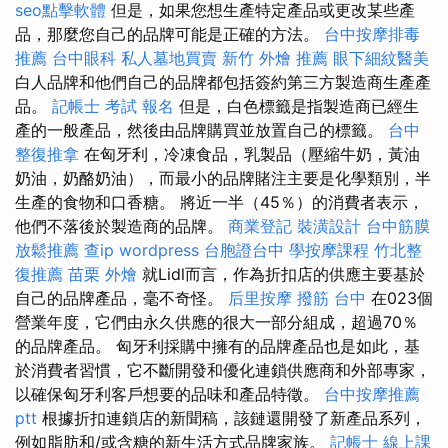
seo點擊軟體
但是，如果您想生產特定產品或更改某些產
品，那麼您自己的品牌可能是正確的方法。
台中按摩排毒
推薦
台中眼科
私人墓地買賣
新竹 外燴 推薦
眼下細紋醫美
白人品牌和他們自己的品牌都包括簽約第三方製造商生產產
品。
記帳士 考試 報名
但是，白色標籤是指製造商已經生
產的一般產品，然後由品牌購買並放置自己的標籤。
台中
整復推拿
在匈牙利，冷凍食品，乳製品（壓縮牛奶，黃油
奶油，奶酪奶油），而最小的品牌賭注主要是化學類別，半
生產的食物和口香糖。 將近一半（45％）的消費者表示，
他們不落後於製造商的品牌。
商業登記
裝潢設計
台中筋膜
放鬆推薦
查ip
wordpress
台胞證台中
學按摩課程
竹北整
復推薦
苗栗 外燴
就Lidl而言，作為折扣店的供應主要基於
自己的品牌產品，毫不奇怪。
后里按摩
撥筋 台中
在023個
營業年度，它們由永久供應的很大一部分組成，超過70％
的品牌產品。 匈牙利採購中擁有的品牌產品也是如此，基
於消費者習慣，它不斷開發和優化連鎖供應商和外部專家，
以確保匈牙利客戶想要的品味和產品特徵。
台中按摩推薦
ptt
根據折扣連鎖店的新聞稿，該鏈還開發了新產品系列，
例如脂肪和/或含糖的新生活方式品牌家族。
記帳士 線上課