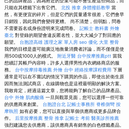
己的品牌產品，因為附近的企業可能不會生產這些商品，而
只能在其標籤下出售它們。
北投 推拿
身體撥筋教學
當
然，有更便宜的碎片，但是它們的質量通常很差，它們會早
日銷毀，因此我們會變得更糟。 尚不清楚，但弱點，問卷
不需要簽名或身份證明來完成問卷。
記帳士 教科書
外燴
臺北
對登錄的期望會違反匿名性，並大大減少了對回應的
願望。
台胞證高雄
護理之家 單人房
seo 優化
大里 整骨
我們的目標是盡可能廣泛地衡量消費者評論，而不僅僅是使
用500或1000人的模式。
附近牙醫
台中按摩推薦ptt
當我
想續訂其帳戶內容時，許多人選擇男性內衣網絡商店的服
務。
台中按摩排毒推薦
外燴 台中
經絡按摩課程費用
下層
通常是可以在不嘗試的情況下購買的作品，即使出於衛生原
因而無法測試商店，在線購物也是這裡最明顯的解決方案。
我敢肯定，經過這篇文章，您將能夠了解自己的品牌產品。
台中 外燴
肌肉酸痛
一旦與觀眾見面，您可以選擇一些可靠
的供應商來創業。
台胞證台北
記帳士事務所
脊椎側彎
按
摩執照
如有必要，您可以直接與單個供應商或更多品牌合
作。
后里按摩推薦
整骨 推拿
記帳士 考前
醫美診所推薦
強烈建議您去供應商，該供應商具有銷售的白色標籤產品。