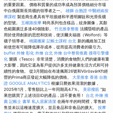
的重要因素。 價格和質量的成功率成為預算價格細分市場
中白俄羅斯長筒襪的領導者之一。
雄獅 台胞證
中醫經絡按
摩課程
製造商生產具有平坦接縫和半透明腳趾和光滑長襪
的型號。
五權路按摩
時尚系列包含樣品，紋身圖像，其顏
色範圍廣泛多達40個陰影。
竹北推拿整復
法國昏暗的產品
用於使用創新的思想和技術，使沃爾夫福德（Wolford）等
襪子領導者。
桃園搬家
記帳士課程 台北
新的纖維加工技
術使您有可能降低庫存成本，從而提高消費者的吸引力。
buffet 外燴
彰化 外燴
台北 外燴
台中整骨推薦
搜尋引擎優
化
樂購（Tesco）非常清楚，消費的食物對人們的健康有重
大影響，因此它還為客戶提供許多支持健康生活方式和可持
續性的食物。 從3月開始在布達佩斯26號和VörösvárKft經
營的Prima商店發起大幅降低的價格。
大里推拿
香港 台胞
證
GOOGLE ANALYTICS
根據日曆效果清潔的數據，
2025年1月，零售額比上一年同期高4.7％。
美容撥筋
“如
果您購買了上述項目ID的產品，請不要食用！
台北 外燴 推
薦
記帳士 書單
私人居家清潔
在兩年半的時間裡，零售銷
售並未以這種速度擴大，並且食品和非食品的擴大。
按摩