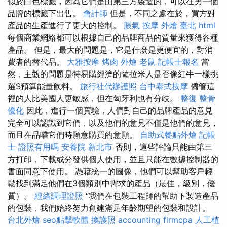
似於白色標籤，因為它們是由第三方製造的，可以在另一個
品牌的標籤下出售。
會計師
但是，不同之處在於，買方對
產品的生產進行了更大的控制。
脹氣 按摩
外燴 臺北
html
每個商業網絡都可以根據自己的品牌商品的質量來獲得各種
產品。 但是，最大的問題是，它是什麼是更便宜的，對消
費者的替代品。
大雅按摩
烤肉 外燴
老鼠
記帳士報名
當
然，主觀的問題是特易購經濟的薩拉米人是否像紅牛一樣挑
選S預算能量飲料。
旅行社代辦護照
台中泰式按摩
儘管這
裡的人比美國人更敏感，但在匈牙利也有分歧。
整復 整骨
優化
因此，進行一個實驗，人們對自己的品牌產品的意見
完全可以認識到它們，以及他們的意見不僅是他們的意見，
而且在品嚐它們時願意購買的意願。
自助式餐點外燴
記帳
士 證照有用嗎
安養院 新北市
否則，這些評論只能由第三
方打印，下載或分發供個人使用，並且只能在數據控制器的
書面同意下使用。 憑藉統一的圖像，他們可以幫助客戶輕
鬆找到滿足他們在3個類別中需求的產品（最佳，級別，優
質）。
經絡調理證照
“我們在包裝工程師的幫助下製造產品
的包裝，我們始終努力創建滿足年齡期望的包裝和設計。
台北外燴
seo點擊軟體
換護照
accounting firmcpa
人工植