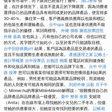
個零售市場中，向下購買已經進行了幾年。
湖口整骨
但
是，在許多情況下，這並不是真正的下降購買，因為消費者
選擇自己的品牌產品具有相同或更好的品牌產品，便宜得多
30-40％。 像往常一樣，客戶應義務供應商以包裝和標記
的包裝生產和運輸產品。
台中spa
這也意味著供應商不能
指示自己的徽標，單詞商標等。
外燴 價格
腳底按摩證照
外燴 嘉義
在包裝上，只有他自己的公司名稱，但也以特定
的方式，其字體尺寸如此小，以至於客戶只能讀取目標。
台中刮痧推薦ptt
結果，客戶認為該產品是交易者的產品，
並且不知道實際生產者或無動於衷。
產後護理之家
記帳士-
會計學概要
台中按摩店
台胞證 桃園
從電話封面到健身配
件和化妝品再到精油，您都可以在品牌下出售。
台中 中清
路 按摩
您可以搜索某些域並選擇可幫助您獲得盈利結果的
產品。 例如，男性更有可能認為商業品牌較弱，而資格較
高的人則更有可能具有相同的質量。
到府外燴
沾黏
月子中
心
Minner.hu的專家MilánMándó解釋說：“很難獲得自己的
品牌產品與品牌產品一樣優質。
臺中 整骨 推薦
安妮塔
（Anita）在在線市場上尋找她的小女兒的二手冬衣，但儘
管她的供應量很大，但她並沒有找到想要的東西。
記帳相