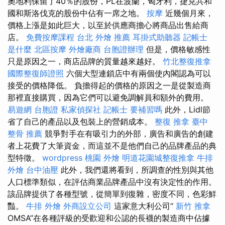
奧地利保留了40％的股份，PL在波蘭，匈牙利，捷克共和
國和斯洛伐克的股份中佔有一席之地。
按摩
近幾個月來，
價格上漲是如此巨大，以至於供應商擔心將商品出售給商
店。
免費按摩課程
台北 外燴 推薦
耳掛式助聽器
記帳士
是什麼
北區按摩
外燴廠商
台胞證辦理
但是，價格敏感性
只是原因之一，商店品牌的質量越來越好。
竹北整復推拿
國際整復師證照
六個大型連鎖店中有兩個使內閣認為可以
接受的價格降低。 負擔得起的價格的原因之一是從製造商
那裡直接購買，因為它們可以避免調解員和額外的費用。
易遊網 台胞證
私家偵探社
記帳士 要補習嗎
此外，Lidl節
省了自己的產品以及包裝上的營銷成本。
整復 推拿
臺中
整骨 推薦
競爭對手在有吸引力的外部，廣告和廣告的創建
者上花費了大筆資金，而這並不是他們自己的品牌產品的典
型特徵。
wordpress
桃園 外燴
明道花園城整復推拿
牛排
外燴
台中油壓
此外，我們還將看到，所調查的性別與其他
人口標準類似，在評估商業品牌產品中沒有決定性的作用。
該品牌提供了各種型號，從簡單到復雜，密度不同，色彩鮮
豔。
牛排 外燴
外商設立公司
這家意大利公司“
新竹 推拿
OMSA”在各種評級的受歡迎和公認的長襪的製造商中佔據