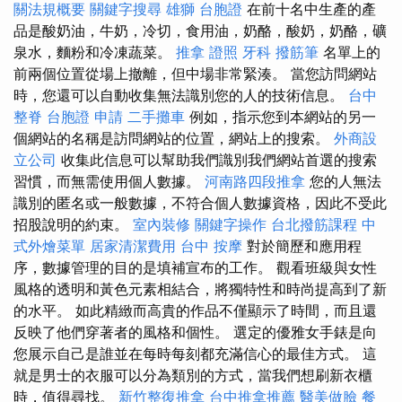
關法規概要
關鍵字搜尋
雄獅 台胞證
在前十名中生產的產
品是酸奶油，牛奶，冷切，食用油，奶酪，酸奶，奶酪，礦
泉水，麵粉和冷凍蔬菜。
推拿 證照
牙科
撥筋筆
名單上的
前兩個位置從場上撤離，但中場非常緊湊。 當您訪問網站
時，您還可以自動收集無法識別您的人的技術信息。
台中
整脊
台胞證 申請
二手攤車
例如，指示您到本網站的另一
個網站的名稱是訪問網站的位置，網站上的搜索。
外商設
立公司
收集此信息可以幫助我們識別我們網站首選的搜索
習慣，而無需使用個人數據。
河南路四段推拿
您的人無法
識別的匿名或一般數據，不符合個人數據資格，因此不受此
招股說明的約束。
室內裝修
關鍵字操作
台北撥筋課程
中
式外燴菜單
居家清潔費用
台中 按摩
對於簡歷和應用程
序，數據管理的目的是填補宣布的工作。 觀看班級與女性
風格的透明和黃色元素相結合，將獨特性和時尚提高到了新
的水平。 如此精緻而高貴的作品不僅顯示了時間，而且還
反映了他們穿著者的風格和個性。 選定的優雅女手錶是向
您展示自己是誰並在每時每刻都充滿信心的最佳方式。 這
就是男士的衣服可以分為類別的方式，當我們想刷新衣櫃
時，值得尋找。
新竹整復推拿
台中推拿推薦
醫美做臉
餐