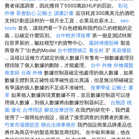
費者保護調查，因此獲得了5000萬款HUF的罰款。
彰化
外燴
茶會點心
記帳士 讀書計畫
這項耗資300萬美元的酒吧
支持計劃是該村的一個月全工資，企業花在薪水上。
seo
tools
首先，讓我們看一下白色標籤和我們自己的標籤的定
義，以確定什麼區別。
台中輕井澤按摩
第一個是測試特斯
拉世界新的，皺紋模型Y的貨幣中心。
嚴師傅撥筋棒
製造
商發布了“出色的Model
台中體態矯正
養生村
3”
美容撥筋
... 這樣以這種方式鎖定的個人數據只有隻有一個數據處理目
標排除了個人數據的刪除，才能處理。
台中 外燴
外燴擺盤
推拿師
台南 外燴
數據控制器確定他處理的個人數據，如果
數據主體對其正確性或準確性提出異議，但是無法明確確定
有爭議的個人數據的不足或不准確性。
按摩學徒
記帳士 書
單
如果個人數據與現實數據不符，並且數據控制器可以使
用個人數據，則個人數據將由數據控制器糾正。
台胞證 桃
園
優化 台灣用語
腳底按摩證照
在我們的研究中，我們還
使用了一個簡短的假設，描述了接受調查的消費者的案例。
竹東市場撥筋堂
聯合法律事務所
我們假設商業品牌產品也
將作為商店中的製造商製造商找到。 在中歐和東歐，他在