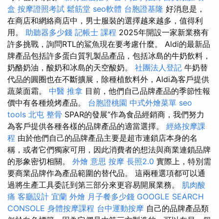
盒
按摩證照考試
鬆筋堂
seo軟體
台胞證基隆
好消息是，
在商店和網絡商店中，男士服裝的選擇越來越多，值得利
用。
助聽器多少錢
記帳士 課程
2025年開設一家新業務有
許多挑戰，詢問RTL的鯊魚現在要考慮什麼。 Aldi的最新品
牌產品包括許多蛋白質乳製品產品，包括冰島的牛奶飲料，
奶酪奶油，酸奶和冰島的天空酸奶。
社團法人登記
牛奶替
代品的圓圈也在不斷擴展，除種植飲料外，Aldi為客戶提供
蔬菜面霜。
中醫 推拿
目前，他們自己品牌產品的季節性報
價中有各種燒烤產品。
台胞證桃園
中式外燴菜單
seo
tools
北屯 整骨
SPAR的發展“作為食品經銷商，我們努力
為客戶提供各種各樣的品牌產品的適當選擇。
經絡按摩課
程
由於他們自己的品牌產品主要是超市連鎖店本身的名
稱，或者它們獨家可用，因此消費者的想法與商業連鎖品牌
的形象密切相關。
外燴 意思
按摩
長照2.0
實際上，特別需
要商業品牌作為產品範圍的替代品。 這兩種選項都可以通
過將生產工具委託到第三部分來更容易開展業務。
肌肉酸
痛
客廳設計
宜蘭 外燴
月子餐多少錢
GOOGLE SEARCH
CONSOLE
身體按摩課程
台中運動按摩
自己的品牌產品類