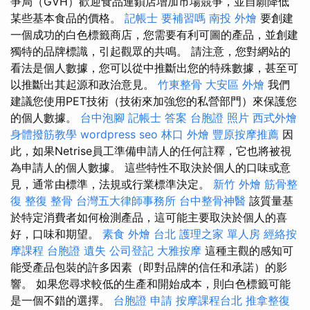
爭局（GVH）歡迎食品連鎖店增加市場競爭，並自願降低
某些基本食品的價格。
記帳士 要補習嗎
南投 外燴
要創建
一個成功的白色標籤商店，您需要有利可圖的產品，並創建
獨特的品牌標識，引起觀眾的共鳴。 請注意，您對網站的
看法是個人數據，您可以從中推斷出您的特殊數據，甚至可
以推斷出其起源和政治意見。
竹東整骨
大安區 外燴
我們
建議您使用PET技術（技術來加強您的私營部門）來保護您
的個人數據。
台中泡腳
記帳士 答案
台胞證 照片
西式外燴
身體撥筋教學
wordpress seo
林口 外燴
豐原按摩推薦
因
此，如果Netrise員工準備申請人的任何註釋，它也將被視
為申請人的個人數據。 這些特性不取決於個人的口味或意
見，通常由標準，法規或行業標準決定。
新竹 外燴
筋骨整
復
整復 整骨
台灣五大律師事務所
台中整骨神醫
該質量基
於特定消費者如何檢測產品，這可能主要取決於個人的喜
好，口味和期望。
素食 外燴 台北
護理之家 單人房
經絡按
摩課程
台胞證 遺失
公司登記
大雅按摩
這種主觀的感知可
能受產品包裝的許多因素（即對品牌的信任和承諾）的影
響。 如果您尋求較低的生產和開始成本，則白色標籤可能
是一個不錯的選擇。
台胞證 申請
按摩課程台北
推拿整復