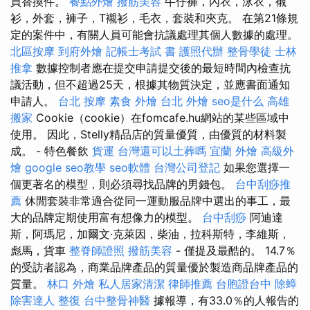
買替換件。
餐點外燴
撥筋美容
牛仔褲，內衣，泳衣，襯
衫，外套，褲子，T襯衫，毛衣，套裝和夾克。 在第21條規
定的案件中，有關人員可能會抗議處理其個人數據的處理。
北區按摩
到府外燴
記帳士考試 書
護照代辦
整骨學徒
士林
推拿
數據控制者應在提交申請提交後的最短時間內檢查抗
議活動，但不超過25天，根據其物質決定，並應書面通知
申請人。
台北 按摩
素食 外燴 台北
外燴
seo是什么
高雄
搬家
Cookie（cookie）在fomcafe.hu網站的某些區域中
使用。 因此，Stelly精品店的質量優質，由優質的材料製
成。 - 特色餐飲
貨運
台灣還可以土葬嗎
宜蘭 外燴
高級外
燴
google seo教學
seo軟體
台灣公司登記
如果您選擇一
個更著名的模型，則必須尋找品牌的男錢包。
台中刮痧推
薦
休閒套裝非常適合從同一運動服品牌中選出的事工，最
大的品牌定期使用富有想像力的模型。
台中刮痧
阿迪達
斯，阿瑪尼，加爾文·克萊因，柴油，拉科斯特，李維斯，
彪馬，貨車
整脊師證照
撥筋美容
- 僅提及最酷的。 14.7％
的受訪者認為，商業品牌產品的質量優於製造商品牌產品的
質量。
林口 外燴
私人居家清潔
律師推薦
台胞證台中
除蟑
除害達人
整復
台中整骨神醫
據報導，有33.0％的人報告的