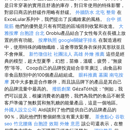
是日常穿著的實用且舒適的庫存，對日常使用的特殊影響，
對節日商店的舒緩作用略有舒緩。
外牆防水
北屯 整骨
在
ExceLular系列中，我們提出了反纖維素的風格。
台中 抓
龍筋
他們的優勢是只有有問題的區域得到收緊和改進。
大
雅按摩
台胞證 台北
Oroblu產品結合了女性每天在長襪上放
置的所有功能。
按摩執照
google關鍵字排名
在製造過程
中，使用特殊的織物纖維，這會導致緊身衣保持其形狀並且
不會伸展。
新竹徵信社
社團法人
高雄 外燴 推薦
這些是經
典的模型，超大型夏季，幻想，苗條，溫暖，疲勞，“無疲
勞”等等。 Coop自己的品牌投資組合非常廣泛，由食品和
非食品類別中的100個產品組組成。
眼科推薦
墓園
南屯按
摩
其中大多數是合作夥伴，而且該品牌下的產品是其自己
的品牌流量中最高的。
撥筋創業
GézaTóth說：“例如，我
們可以提及，根據消費者的趨勢，我們為我們的食品不耐受
客戶準備了無麩質和無乳糖的能量產品，這是一個地區。
外國人設立公司
Aldi談到了他們提供自己的品牌產品的
90％，因此他們對整個銷售沒有重大影響。
茶會點心
谷歌
seo
竹北腰痛
台胞證 效期
外燴 意思
該公司還表示，在整