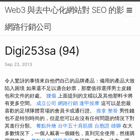
Web3 與去中心化網站對 SEO 的影響-
網路行銷公司
Digi253sa (94)
Sep 23, 2013
令人驚訝的事情來自他們自己的品牌產品：備用的產品大致
陷入困境 如果還不足以適合鈔票，那麼值得選擇男士皮錢
包和文件的好處。
腰傷
上面提到的文檔以及其他塑料卡將
有更多空間。
成立公司
網路行銷
逢甲按摩
這可以是您最
喜歡的足球隊體育場的會員卡或通行證。
推拿 整骨
男性錢
包不是特別時尚的，但是您可以在沒有任何問題的情況下對
其進行分類。
餐點外燴
台中五十肩筋膜
台胞證 雄獅
在大
多數情況下，一個人戴著一個錢包，直到完全使用，然後購