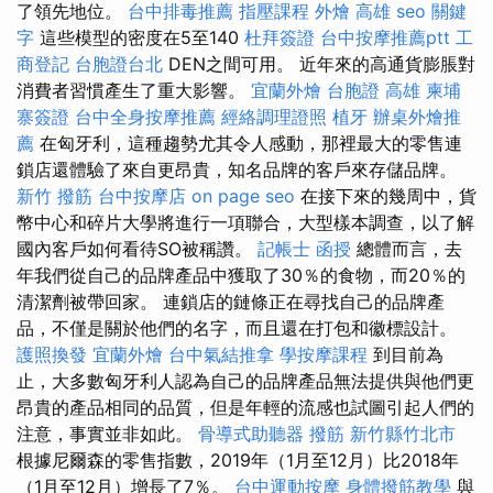
了領先地位。
台中排毒推薦
指壓課程
外燴 高雄
seo 關鍵
字
這些模型的密度在5至140
杜拜簽證
台中按摩推薦ptt
工
商登記
台胞證台北
DEN之間可用。 近年來的高通貨膨脹對
消費者習慣產生了重大影響。
宜蘭外燴
台胞證 高雄
柬埔
寨簽證
台中全身按摩推薦
經絡調理證照
植牙
辦桌外燴推
薦
在匈牙利，這種趨勢尤其令人感動，那裡最大的零售連
鎖店還體驗了來自更昂貴，知名品牌的客戶來存儲品牌。
新竹 撥筋
台中按摩店
on page seo
在接下來的幾周中，貨
幣中心和碎片大學將進行一項聯合，大型樣本調查，以了解
國內客戶如何看待SO被稱讚。
記帳士 函授
總體而言，去
年我們從自己的品牌產品中獲取了30％的食物，而20％的
清潔劑被帶回家。 連鎖店的鏈條正在尋找自己的品牌產
品，不僅是關於他們的名字，而且還在打包和徽標設計。
護照換發
宜蘭外燴
台中氣結推拿
學按摩課程
到目前為
止，大多數匈牙利人認為自己的品牌產品無法提供與他們更
昂貴的產品相同的品質，但是年輕的流感也試圖引起人們的
注意，事實並非如此。
骨導式助聽器
撥筋 新竹縣竹北市
根據尼爾森的零售指數，2019年（1月至12月）比2018年
（1月至12月）增長了7％。
台中運動按摩
身體撥筋教學
與