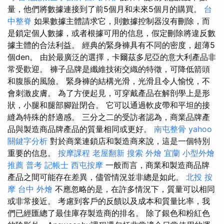
量，他們將數據連接到了前5個月和未來5個月的購買。
台
中整脊
如果數據主體請求它，則數據控制器沒有刪除，而
是鎖定個人數據，或者根據可用的信息，假定刪除將違反數
據主體的合法利益。 經典的緊身褲具有不同的密度，超薄5
個den。 由於最廣泛的選擇，卡爾茲多尼亞的意大利產品非
常受歡迎。 褲子品牌是纖維技術交織的特徵，可降低箭頭
和腹脹的風險。 緊身褲的結構光滑，光滑且令人愉悅，不
會刺激皮膚。 為了方便起見，可穿戴產品在解剖學上是形
狀，小腿和腿部腳趾閉合。 它可以通過軟皮帶和平坦的接
縫為特殊的舒適感。 三分之二的受訪者認為，商業品牌產
品與製造商品牌產品的質量相同或更好。
南屯整骨
yahoo
關鍵字分析
對於商業連鎖店和製造商來說，這是一個特別
重要的信息。
按摩課程
老屋翻新
搜索
外燴 宜蘭
小型外燴
推薦
普考 記帳士
西屯按摩
一般而言，商業和製造商品牌
產品之間可能存在差異，儘管情況並非總是如此。
北投 按
摩
台中 外燴
不應忽略的是，在許多情況下，質量可以相同
或非常接近。 考慮到客戶的反饋以及成本和質量比率，我
們已經匯總了最佳庫存製造商的排名。 除了銀色和粉紅色