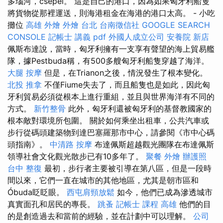
多瑙河，csepel。 這是自己的港口，因為如果匈牙利船隻
將貨物從那裡運送，則海港租金在海港的港口太高。 - 小吃
攤位
高雄 外燴
外燴 台北
台南徵信社
GOOGLE SEARCH
CONSOLE
記帳士 講義 pdf
外國人成立公司
安養院 新店
佩斯布達說，當時，匈牙利擁有一支享有聲望的海上貿易艦
隊，據Pestbuda稱，有500多艘匈牙利船隻穿越了海洋。
大腿 按摩
但是，在Trianon之後，情況發生了根本變化。
北投 推拿
不僅Fiume失去了，而且船隻也是如此，因此匈
牙利貿易必須從根本上進行重組，並且與世界海洋有不同的
方式。
新竹整骨
此外，匈牙利還被匈牙利的基督教國家的
根本敵對環境所包圍。 關於如何乘坐出租車，公共汽車或
步行從碼頭建築物到達巴塞羅那市中心，請參閱《市中心碼
頭指南》。
中清路 按摩
布達佩斯超越觀光團隊在布達佩斯
領導社會文化觀光散步已有10多年了。
聚餐 外燴
辦護照
台中 整復
最初，步行者主要被引導在第八區，但是一段時
間以來，它們一直在城市的其他地區，尤其是朝市區和
Óbuda眨眨眼。
西屯肩頸放鬆
如今，他們已成為滲透城市
真實面孔和居民的專長。
跳蚤
記帳士 課程 高雄
他們的目
的是創造過去和當前的經驗，並在計劃中可以理解。
公司