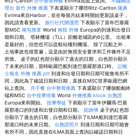
Ritz-Carlton
台中整骨神醫
Evrima頁面上查詢。
不鏽鋼流
理台
新竹 外燴 推薦
下表還顯示了哪些Ritz-Carlton
隆鼻
Evrima來自Harbor，並在每個月結束時開始更新該桌子，
因此請查看更新。
旅行社代辦護照
下表顯示了當年巴塞羅
那MSC
南屯推拿
World
南投 外燴
Europa的到達和出發日
期和日期。 塔林機場（TLL）距離老城區約6公里。 出租車
是最好的，但您也可以從航站樓到機場。 除了沉船之外，
土地事故也很普遍，這是由於無視安全要求和工作條件不足
所致。 桌子的紅色部分顯示了過去的日期，白色部分顯示
了未來的日期，當時歐羅巴船到達巴塞羅那港口時。
記帳
士報名
外燴 推薦 ptt
到達和出發日期和日期可能會有所不
同，因此為了確認日期和日期，直接在MSC世界歐羅巴網
站上查詢。
月子餐
台中整骨推薦
下表還顯示了哪個船舶終
端和MSC
台中按摩排毒
World
外燴推薦
klook 台胞證
Europa來和開始。
按摩學徒
下表顯示了當年伊爾瑪·巴塞
羅那港口的到達和出發日期和日期。
筋師傅
桌子的紅色部
分顯示了過去的日期，白色部分顯示了ILMA船到達巴塞羅
那港口時的未來日期。
台胞證照片
到達日期和日期可能會
有所不同，因此直接在ILMA頁面上查詢以確認日期和日