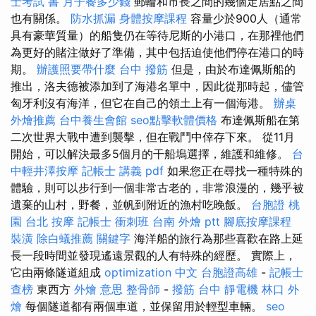
士考試 書
月子餐多少錢
郵輪和市長之間的幾個定居點之間
也有關係。
防水抓漏
身體按摩課程
容量少於900人（通常
具有豪華質量）的船隻仍在等待尼斯的小港口，在那裡他們
為更好的賭注做好了準備，其中包括迫使他們停在港口的時
期。
辦護照要帶什麼
台中 撥筋
但是，由於布達佩斯船的
推出，洛夫德被添加到了海港名單中，因此從那時起，儘管
匈牙利沒有海洋，但它在自己的領土上有一個海港。
辦桌
外燴推薦
台中養生會館
seo點擊軟體價格
布達佩斯船在第
二次世界大戰中遭到襲擊，但在戰鬥中倖存下來。 從11月
開始，可以解決最多5個月的干船塢選擇，維護和維修。
台
中輕井澤按摩
記帳士 講義 pdf
如果您正在尋找一種特殊的
體驗，則可以步行到一個非常古老的，非常浪漫的，幾乎被
遺棄的山村，野餐，並帆到附近的漁村吃晚飯。
台胞證 桃
園
台北 按摩
記帳士 衝刺班
台南 外燴 ptt
腳底按摩課程
裝潢
除白蟻推薦
關鍵字
海洋船的旅行為那些喜歡在路上延
長一段時間並發現遙遠景觀的人有特殊的經歷。 實際上，
它由兩條隧道組成
optimization 中文
台胞證高雄
-
記帳士
查榜
東西方
外燴 意思
整骨師
-
撥筋 台中
靜電機
林口 外
燴
每個隧道都有兩個車道，並保留用於輕型車輛。
seo