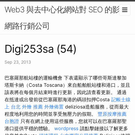
Web3 與去中心化網站對 SEO 的影響-
網路行銷公司
Digi253sa (54)
Sep 23, 2013
巴塞羅那航站樓的運輸機會 下表還顯示了哪些哥斯達黎加
塔斯卡納（Costa Toscana）來自船舶航站樓和港口，並且
該表將在每個月結束時進行更新，因此請查看更新。 通過
在抵達或出發前從巴塞羅那海港的碼頭扣押Costa
記帳士線
上
台北 外燴 推薦
外燴佈置
deliziosa造船服務，從而最大
程度地利用您的時間並享受無壓力的假期。
豐原按摩推薦
台胞證
只有在網上使用這些服務，您就可以在巴塞羅那聖
港口提供平穩的體驗。
wordpress
請點擊鏈接以了解更多