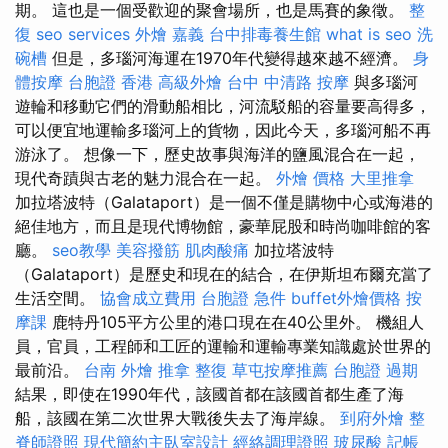
期。 這也是一個受歡迎的聚會場所，也是馬賽的象徵。
整
復
seo services
外燴 嘉義
台中排毒養生館
what is seo
洗
碗槽
但是，多瑙河海運在1970年代變得越來越不經濟。
身
體按摩
台胞證 香港
高級外燴
台中 中清路 按摩
與多瑙河
遊輪和移動它們的滑動船相比，河流駁船的容量要高得多，
可以便宜地運輸多瑙河上的貨物，因此今天，多瑙河船不再
游泳了。 想像一下，歷史故事與海洋的鹽風混合在一起，
現代奇蹟與古老的魅力混合在一起。
外燴 價格
大里推拿
加拉塔波特（Galataport）是一個不僅是購物中心或海港的
絕佳地方，而且是現代博物館，豪華屁股和時尚咖啡館的客
廳。
seo教學
美容撥筋
肌肉酸痛
加拉塔波特
（Galataport）是歷史和現在的結合，在伊斯坦布爾充當了
生活空間。
協會成立費用
台胞證 急件
buffet外燴價格
按
摩課
鹿特丹105平方公里的港口現在在40公里外。 機組人
員，官員，工程師和工匠的運輸和運輸專業知識處於世界的
最前沿。
台南 外燴
推拿 整復
草屯按摩推薦
台胞證 過期
結果，即使在1990年代，該國首都在該國首都生產了海
船，該國在第二次世界大戰後失去了海岸線。
到府外燴
整
脊師證照
現代簡約主臥室設計
經絡調理證照
玻尿酸
記帳