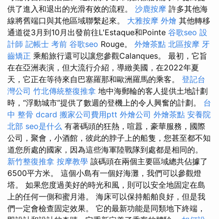
供了進入和退出的光滑有效的流程。
沙鹿按摩
許多其他海
線將舊端口與其他區域聯繫起來。
大雅按摩
外燴
其他轉移
通道從3月到10月出發前往L'Estaque和Pointe
谷歌seo
設
計師
記帳士 考前
谷歌seo
Rouge。
外燴茶點
北區按摩
牙
齒矯正
乘船旅行還可以讓您參觀Calanques。 最初，它旨
在在亞洲表演，但大流行介紹，導緻美國，在2022年夏
天，它正在等待來自巴塞羅那和歐洲羅馬的乘客。
登記台
灣公司
竹北傳統整復推拿
地中海郵輪的客人提供土地計劃
時，“浮動城市”提供了數週的登機上的令人興奮的計劃。
台
中 整骨 dcard
搬家公司費用ptt
外燴公司
外燴茶點
安養院
北部
seo是什么
有著碼頭的狂熱，喧囂，豪華服務，國際
公司，聚會，小酒館，彼此的脖子上的船隻，您甚至都不知
道您所處的國家，因為這些海軍陸戰隊到處都是相同的。
新竹整復推拿
按摩教學
該碼頭在兩個主要區域總共佔據了
6500平方米。 這個小島有一個好海灘，我們可以參觀燈
塔。 如果您度過美好的時光和風，則可以安全地固定在島
上的任何一側和蜜月港。 海床可以保持船舶良好，但是我
們一定會檢查固定效果。 它的最新功能是同類地下終端，