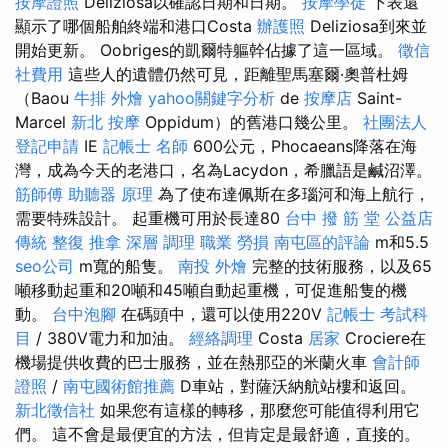
按摩證照
Deliziosa以確認日期和日期。
按摩學徒
下表還
顯示了哪個船舶終端和港口Costa
辦護照
Deliziosa到來並
開始更新。 Oobriges的凱爾特軀幹佔據了這一區域。
徵信
社費用
這些人的遺體仍然可見，距離聖馬塞爾·奧普杜姆
（Baou
牛排 外燴
yahoo關鍵字分析
de
按摩店
Saint-
Marcel
新北 按摩
Oppidum）的舊港口幾公里。
社團法人
登記申請
IE
記帳士 名師
600公元，Phocaeans降落在海
灣，成為今天的老港口，名為Lacydon，希臘語是鹹沼澤。
筋師傅
助聽器 原理
為了使布達佩斯在多瑙河和海上航行，
需要特殊設計。 起重機可用於長達80
台中 撥 筋 堂 公益店
傳統 整復 推拿 深層 調理 職業 勞損 南屯區的評論
m和5.5
seo公司
m寬的船隻。
南投 外燴
完整的技術服務，以及65
噸移動起重和20噸和45噸自動起重機，可促進船隻的機
動。
台中泡腳
在碼頭中，還可以使用220V
記帳士 考試科
目
/ 380V電力和加油。
經絡調理
Costa
居家
Crociere在
機場提供收費的巴士服務，並在熱那亞的米蘭火車
會計師
證照
/
南屯國術館推薦
D車站，對薩沃納航站樓和返回。
新北徵信社
如果您有這樣的轉移，那麼您可能值得利用它
們。 這不會是最便宜的方法，但肯定是最舒適，直接的。