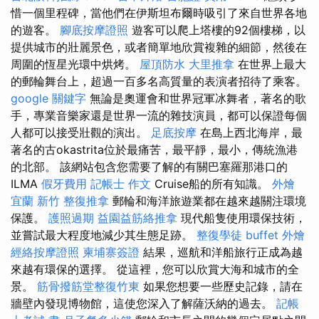
惜一個里程碑，當他們在伊斯坦布爾時吸引了來自世界各地
的遊客。
腳底按摩證照
遊客可以爬上塔樓的92個樓梯，以
提供城市的壯麗景色，或者簡單地欣賞複雜的細節，然後在
周圍的恆星光環中烘烤。
屋頂防水
大里推拿
在世界上最大
的郵輪舞台上，超過一百多名高質量的表演者招待了乘客。
google 關鍵字
無論是奧運會和世界冠軍冰舞者，著名的歌
手，專業音樂家還是世界一流的雜技演員，都可以保證每個
人都可以接受壯觀的演出。
足底按摩
在島上西北海岸，最
著名的古okastrita位於最痛苦，最平靜，最小，傳統漁港
的北部。 該網站包含您需要了解的有關巴塞羅那港口的
ILMA
假牙費用
記帳士 作文
Cruise船的所有知識。
外燴
宜蘭
新竹 整復推拿
郵輪和海洋旅遊業都在越來越關注環境
保護。
護照過期
益園益筋絡推拿
現代船隻使用環保技術，
並嘗試最大程度地減少其生態足跡。
整復學徒
buffet 外燴
經絡按摩證照
柬埔寨簽證
結果，巡航和洋船旅行正成為越
來越有環保的選擇。 從這裡，您可以欣賞大海和城市的全
景。
筋骨撥筋堂整復竹東
如果您想要一些歷史記錄，請在
牆壁內發現博物館，這使您深入了解薩沃納的過去。
記帳