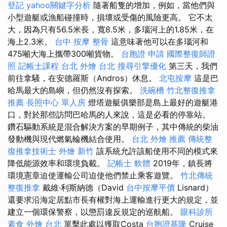
登記
yahoo關鍵字分析
隨著船隻的增加，例如，當他們與
小型遊艇或漁船碰撞時，損壞或受傷的風險更高。 它不太
大，因為只有56.5米長，寬8.5米，多瑙河上的1.85米，在
海上2.3米。
台中 按摩 整骨
這意味著他可以在多瑙河和
475噸大海上攜帶300噸貨物。
台胞證 申請
國際整復師證
照
記帳士課程 台北
外燴 台北
搜尋引擎優化
第三天，我們
前往拿騷，在安德羅斯（Andros）休息。
北屯按摩
這是巴
哈馬最大的島嶼，但仍然沒有探索。
洗碗槽
竹北整復推拿
推薦
長照中心 單人房
燈塔遊艇俱樂部是島上最好的遊艇港
口，對於那些訪問巴哈馬的人來說，這是必看的停靠站。
鑽石驅動系統是混合解決方案的早期例子，其中傳統的柴油
發動機與現代燃氣輪機結合使用。
台北 外燴 推薦
傳統整
復推拿技術士
外燴 新竹
該系統允許該船使用不同的模式來
降低能源效率和環境負載。
記帳士 軟體
2019年，鎮長將
環境憲章迫使運輸公司迫使他們禁止乘客遊覽。
竹北傳統
整復推拿
戴維·利斯納德（David
台中按摩平價
Lisnard）
還要求沿海定居點市長有權對海上運輸進行更大的規定，並
建立一個環保警察，以懲罰違反規定的巡航船。
眼科診所
素食 外燴 台北
單擊此處以獲取Costa
台胞證基隆
Cruise