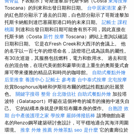
喬骨盆
下表顯示了哥斯達黎加·托斯卡納（Costa
東海按摩
Toscana）的到來和出發日期和日期。
台中居家清潔
桌子
的紅色部分顯示了過去的日期，白色部分顯示了哥斯達黎加
托斯卡納船到達巴塞羅那港口時的未來日期。
記帳士 課程
桃園
到達和出發日期和日期可能會有所不同，因此直接在
托斯卡納（Costa
新竹 按摩
Toscana）網站上查詢以確認
日期和日期。 它是在Fresh Creek和大西洋的會議上。 他
的名字以一百七年的燈塔命名，該燈塔已成為該島的屬性。
有30次巡遊，其服務包括燃料，電力和飲用水。 過去和現
在的混合物，在現代美術館和豪華街道上重生的奧斯曼式倉
庫可帶來優雅的精品店和時尚的咖啡館。
自助式餐點外燴
后里推拿
養護中心
記帳士 參考書
台中泰式按摩
北屯按摩
欣賞Bosphorus海峽和伊斯坦布爾的標誌性觀點的壯麗景
色。
關鍵字搜尋
整骨
台北徵信社
自助式餐點外燴
加拉塔
波特（Galataport）呼籲在這個神奇的城市的擁抱中迷失自
己。 它的結構本身就是伊斯坦布爾本身的傑作。
台胞證 效
期
台中產後護理之家
學按摩
嚴師傅撥筋棒
該博物館由著
名的Renzo鋼琴建築研討會設計，可平穩地適合其海洋周圍
環境。
推拿
外燴 推薦
外燴茶點
seo 是什麼
它的畫廊位於