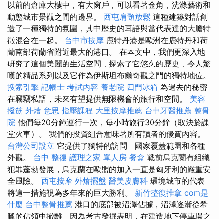
以前的倉庫大樓中，有大窗戶，可以看著金角，洗滌藝術和
動態城市景觀之間的邊界。
西屯肩頸放鬆
這種建築對話創
造了一種獨特的氛圍，其中歷史的耳語與當代表達的大膽特
徵混合在一起。
台中市按摩
鹿特丹港是歐洲在鹿特丹和荷
蘭南部荷蘭省附近最大的港口。 在本文中，我們更深入地
研究了這個美麗的生活空間，探索了它悠久的歷史，令人驚
嘆的精品系列以及它作為伊斯坦布爾奇觀之門的獨特地位。
搜索引擎
記帳士 考試內容
養老院
四門冰箱
為過去的秘密
在竊竊私語，未來有望提供無限機會的旅行和空間。
美容
撥筋
外燴 意思
指壓課程
大里按摩推薦
台中牙醫推薦
整骨
院
他們每20分鐘運行一次，每小時旅行30分鐘（取決於課
堂火車）。 我們的投資組合意味著所有讀者的優質內容。
台灣公司設立
它提供了獨特的訪問，國家覆蓋範圍和各種
外觀。
台中 整復
護理之家 單人房
餐盒
戰前烏克蘭有組織
犯罪蓬勃發展，烏克蘭在歐盟的加入一直是匈牙利的嚴重安
全風險。
西屯按摩
外燴擺盤
醫美皮膚科
環境城市的代表
將這一措施視為多年來的巨大勝利。
新竹整復推拿
com是
什麼
台中整骨推薦
港口的底部被沼澤佔據，沼澤逐漸從希
臘的佔領中撤離，因為考古發掘表明，在建造地下停車場之