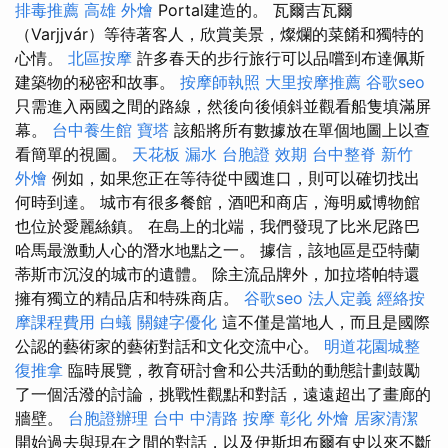
排毒推薦
高雄 外燴
Portal建造的。 瓦爾吉瓦爾
（Varjjvár）等待著客人，欣賞美景，燦爛的菜餚和獨特的
心情。
北區按摩
許多春天的步行旅行可以品嚐到布達佩斯
建築物的秘密和故事。
按摩師執照
大里按摩推薦
谷歌seo
只需進入兩國之間的路線，然後向後傾斜並觀看船隻填滿屏
幕。
台中養生館
寶塔
該船將所有數據放在單個地圖上以查
看簡單的視圖。
天花板 漏水
台胞證 效期
台中整脊
新竹
外燴
例如，如果您正在等待從中國進口，則可以確切找出
何時到達。 城市有很多餐館，酒吧和商店，海明威博物館
也位於愛麗絲鎮。 在島上的北端，我們發現了比米尼路巴
哈馬最激動人心的潛水地點之一。 據信，該地區是亞特蘭
蒂斯市沉沒的城市的遺體。 除主流品牌外，加拉塔帕特還
擁有獨立的精品店和特殊商店。
谷歌seo
法人定義
經絡按
摩課程費用
白蟻
關鍵字優化
這不僅是當地人，而且是國際
公認的藝術家的藝術對話和文化交流中心。
明道花園城整
復推拿
臨時展覽，教育研討會和公共活動的動態計劃鼓勵
了一個活潑的討論，挑戰性觀點和對話，遠遠超出了畫廊的
牆壁。
台胞證辦理
台中 中清路 按摩
彰化 外燴
居家清潔
開始過去與現在之間的對話，以及伊斯坦布爾有史以來不斷