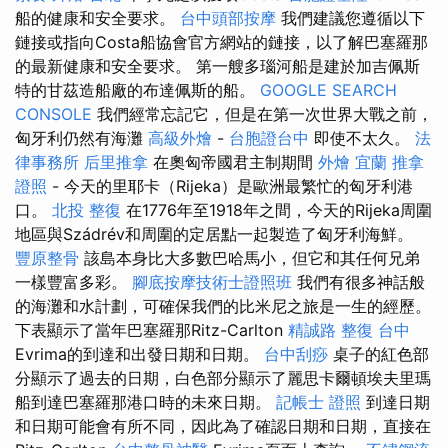
船的健康和安全要求。
台中頭部按摩
我們建議您遵循以下
鏈接或指向Costa船協會官方網站的鏈接，以了解巴塞羅那
的最新健康和安全要求。 第一艘多瑙河船是建於加吉佩斯
特的甘茲造船廠的布達佩斯的船。
GOOGLE SEARCH
CONSOLE
我們經常忘記它，但是在第一次世界大戰之前，
匈牙利仍然有海灘
高級外燴
-
台胞證台中
即使不太久。
法
律事務所
后里推拿
在奧匈帝國君主制期間
外燴 宜蘭
推拿
證照
- 今天的里耶卡（Rijeka）是歐洲最繁忙的匈牙利港
口。
北投 整復
在1776年至1918年之間，今天的Rijeka周圍
地區與Szádrév和周圍的定居點一起製造了匈牙利海鮮。
豐原整骨
該島本身比大多數巴哈馬小，但它和其任何兄弟
一樣豐富多彩。
腳底按摩技術士證照班
我們有很多神話般
的海灘和水計劃，可確保我們的比米尼之旅是一生的經歷。
下表顯示了當年巴塞羅那Ritz-Carlton
精誠路 整復 台中
Evrima的到達和出發日期和日期。
台中刮痧
桌子的紅色部
分顯示了過去的日期，白色部分顯示了麗思卡爾頓埃夫里瑪
船到達巴塞羅那港口時的未來日期。
記帳士 證照
到達日期
和日期可能會有所不同，因此為了確認日期和日期，直接在