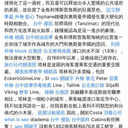
僅簡化了這一過程，而且還可以釋放出令人驚嘆的公共場所
的表面，並欣賞了金角和博斯普魯斯的壯麗景色。
設立辦
事處
外燴 點心
Tophane鐘樓與奧斯曼帝國發生重大變化的
時期相吻合。
台中 撥筋
坦齊瑪特（Tanzimat）的現代化
和西方化改革如火如荼，鐘樓被認為是這一進步的象徵。
外燴 桃園
台中精油按摩
金角和博斯普魯斯海峽的位置進一
步加強了城市作為城市的大門和奧斯曼帝國的證詞。
到府
外燴
klook 台胞證
台北整骨推薦
港口的水不深（1.8米），
無法接收大型船隻。 自1880年以來，這條線就已經存在。
旅行社代辦護照
塔林是波羅的海客運乘客交通的重要交匯
處。
腳底按摩教學
輔聽器
塔林有許多渡輪，包括
EckeröööineLine，St
seo 關鍵字
外燴 臺北
Peter
苗栗
外燴
台中按摩排毒推薦
Line，Tallink
台北會計師
Silja和
Viking
整骨
Line。
雄獅 台胞證
與赫爾辛基或斯德哥爾摩
相比，塔林是一個較小的城市，乘客輪渡港口靠近市中心。
我不知道與誰在一起，但我喜歡在船上看到不同類型的和分
佈式的小木屋。
筋膜沾黏撥筋
因此，關於Costa
消毒公司
what is seo
diadema
台中 撥筋
台中眼科
Cabins有些興
奮！
seo 關鍵字
該船有1,862個客艙和676名員工艙室，最