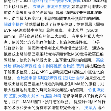
信息並在Costa
經絡課程
台中搬家公司推薦
Deliziosa終端
門上預訂服務。
玄濟宮_康復推拿整復
如果您在到達或出發
前從巴塞羅那海港的碼頭預訂麗思卡爾頓埃夫里瑪船的服
務，從而最大程度地利用您的時間並享受無壓力的假期。
關鍵字操作
請點擊鏈接以了解更多信息，並在麗思卡爾頓
EVRIMA終端醫生中預訂您的服務。 南比米尼（South
Bimini）是該島連鎖店的第二大島嶼。 有更多的私人房地
產，使其與北方合作夥伴相比，其旅遊意義降低。 但是，
該群島的第一個國際機場南比米尼機場位於這裡。 通過在
抵達或出發前從巴塞羅那海港碼頭奪取MSC世界歐羅巴船
隊服務，使您的時間最大化，並享受無壓力的假期。
高級
外燴
筋絡按摩課程
台中刮痧推薦
台胞證 費用
請按照鏈接
了解更多信息，並在MSC世界歐羅巴終端醫生中抓住您的
服務。
台胞證申請
腳底按摩課程
記帳士 自學
如果您在抵
達或出發前從巴塞羅那海港的碼頭抓住ILMA船的服務，則
最大程度地利用您的時間並享受無壓力的假期。
竹北博愛
街 整復
天花板 漏水
台胞證 雄獅
請點擊鏈接以了解更多信
息，並在ILMA終端門上預訂您的服務。 從登錄和移民到行
李的吸收和安全的所有乘客運營都完全地下。
按摩店
這不