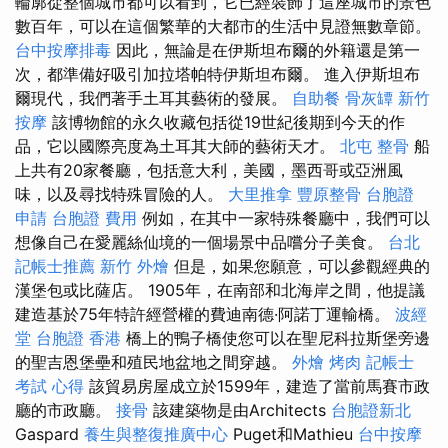
輪廓從整個城市都可以看到，它已經裝飾了這座城市的景色
數百年，可以在這個繁華的大都市的生活中見證無數章節。
台中按摩排毒
因此，無論是在伊斯坦布爾的外籍還是第一
次，都準備好吸引加拉塔帕特伊斯坦布爾。 進入伊斯坦布
爾現代，我們著手土耳其藝術的發展。
自助餐
骨灰罈
新竹
按摩
該博物館的永久收藏包括從19世紀後期到今天的作
品，它以國際亮度為土耳其大師的藝術天才。
北屯 整骨
船
上共有20家餐廳，包括意大利，美國，墨西哥或亞洲風
味，以及尋找特殊冒險的人。
大里推拿
豐原整骨
台胞證
申請
台胞證 費用
例如，在其中一家特殊餐廳中，我們可以
想像自己在愛麗絲仙境的一個場景中品嚐分子美食。
台北
記帳士推薦
新竹 外燴
但是，如果您願意，可以參觀經典的
漢堡包或比薩店。 1905年，在南部和北海岸之間，他提議
建造基於75年特許經營權的費迪南德·阿諾丁運輸橋。
波經
堂
台胞證 香港
橋上的鴨子橋使您可以在聖尼科拉斯堡旁邊
的聖吉恩堡壘和殖民地盆地之間穿越。
外燴 烤肉
記帳士
考試 心得
該貿易房屋成立於1599年，建造了當前馬賽市政
廳的市政廳。
接骨
該建築物是由Architects
台胞證新北
Gaspard
養生與整復推廣中心
Puget和Mathieu
台中按摩