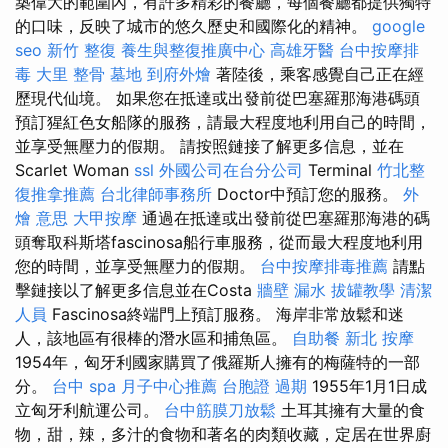
築偉大的範圍內，有許多精彩的餐廳，每個餐廳都提供獨特
的口味，反映了城市的悠久歷史和國際化的精神。
google
seo
新竹 整復
養生與整復推廣中心
高雄牙醫
台中按摩排
毒
大里 整骨
墓地
到府外燴
著陸後，乘客感覺自己正在經
歷現代仙境。 如果您在抵達或出發前從巴塞羅那海港碼頭
預訂猩紅色女船隊的服務，請最大程度地利用自己的時間，
並享受無壓力的假期。 請按照鏈接了解更多信息，並在
Scarlet Woman
ssl
外國公司在台分公司
Terminal
竹北整
復推拿推薦
台北律師事務所
Doctor中預訂您的服務。
外
燴 意思
大甲按摩
通過在抵達或出發前從巴塞羅那海港的碼
頭奪取科斯塔fascinosa船行車服務，從而最大程度地利用
您的時間，並享受無壓力的假期。
台中按摩排毒推薦
請點
擊鏈接以了解更多信息並在Costa
牆壁 漏水
拔罐教學
清潔
人員
Fascinosa終端門上預訂服務。 海岸非常放鬆和迷
人，該地區有很棒的潛水區和捕魚區。
自助餐
新北 按摩
1954年，匈牙利國家購買了俄羅斯人擁有的梅薩特的一部
分。
台中 spa
月子中心推薦
台胞證 過期
1955年1月1日成
立匈牙利航運公司。
台中筋膜刀放鬆
土耳其擁有大量的食
物，甜，辣，多汁的食物和著名的肉類收藏，定居在世界廚