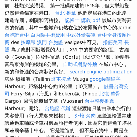
前，杜類流派溝渠。 第一批碼頭建於1515年，但大型船隻
仍然避免錨定在港口。
台北 推拿
他們定居在港口的北岸，
建造寺廟，劇院和阿格拉。
記帳士 講義 pdf
該城市受到要
塞的保護，其中一些城市仍然在位於布爾斯市中心的Jardin
台胞證台中
白內障手術費用
中式外燴菜單
台中全身按摩推
薦
des
按摩課
澳門 台胞證
vesiges中可見。
撥筋美容
長
照
為了應對不斷增長的人口，XVII中的要塞的路徑。 古維
亞（Gouvia）位於科富島（Corfu）以北7公里處，距離科
富島東海岸的機場8公里。
自助式餐點外燴
在城市中心，
新的和舒適的公寓狀況良好。
search engine optimization
塔林·穆加港（Tallinn
北屯按摩
Muuga
google關鍵字
Harbour）距塔林中心約16公里（10英里）。
註冊台灣公
司
Ferry-Silja（海風）和Eckerö線（Finbo
北屯 整骨
Cargo）廣告從赫爾辛基（Vuosaari
台中整復推薦
Harbour）開始。
台胞證 代辦
這些渡輪只能由乘車旅行的
乘客使用（行人乘客未授權）。
外燴 烤肉
這些渡輪通常建
議通過車輛或卡車司機為旅行者使用，因為它們避免了塔林
和赫爾辛基市中心。 它是建造的，但不是在海中，而是在