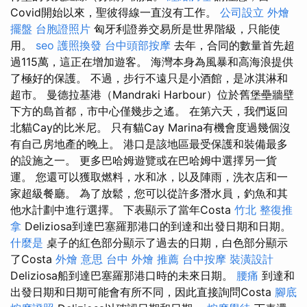
Covid開始以來，聖彼得線一直沒有工作。
公司設立
外燴
擺盤
台胞證照片
匈牙利證券交易所是世界階級，只能使
用。
seo
護照換發
台中頭部按摩
去年，合同的數量首先超
過115萬，這正在增加遊客。 海灣本身為風暴和高海浪提供
了極好的保護。 不過，步行不遠只是小酒館，是冰淇淋和
超市。 曼德拉基港（Mandraki Harbour）位於舊堡壘牆壁
下方的島首都，市中心僅幾步之遙。 在第六天，我們返回
北貓Cay的比米尼。 只有貓Cay Marina有機會度過幾個沒
有自己房地產的晚上。 港口是該地區最受保護和裝備最多
的設施之一。 更多巴哈姆遊覽或在巴哈姆中選擇另一貨
運。 您還可以獲取燃料，水和冰，以及陣雨，洗衣店和一
家超級餐廳。 為了放鬆，您可以從許多潛水員，釣魚和其
他水計劃中進行選擇。 下表顯示了當年Costa
竹北 整復推
拿
Deliziosa到達巴塞羅那港口的到達和出發日期和日期。
什麼是
桌子的紅色部分顯示了過去的日期，白色部分顯示
了Costa
外燴 意思
台中 外燴 推薦
台中按摩
裝潢設計
Deliziosa船到達巴塞羅那港口時的未來日期。
腰痛
到達和
出發日期和日期可能會有所不同，因此直接詢問Costa
腳底