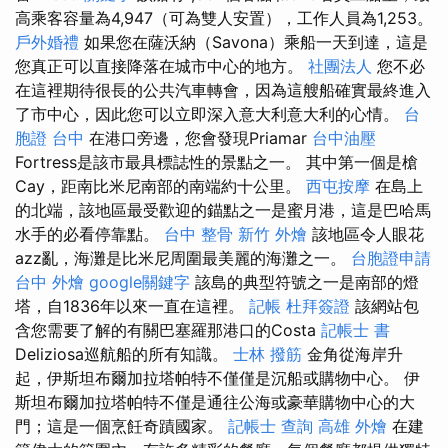
高乘客容量為4,947（可為雙人安置），工作人員為1,253。
戶外婚禮
如果您在薩沃納（Savona）乘船一天到達，這是
您真正可以直接降落在城市中心的地方。
社團法人
您不必
在這裡期待很長的公共汽車轉會，因為這艘船確實最終進入
了市中心，因此您可以立即深入意大利意大利的心情。
台
胞證 台中
在港口旁邊，您會發現Priamar
台中油壓
Fortress是該市最具標誌性的景點之一。 其中第一個是槍
Cay，距南比米尼南部的南端約十公里。
西屯按摩
在島上
的北端，該地區最受歡迎的錨點之一是蜜月港，這是巴哈馬
水手的必看停靠點。
台中 整骨
新竹 外燴
該地區令人眼花
azz亂，海灘是比米尼周圍最美麗的海灘之一。
台胞證申請
台中 外燴
google關鍵字
該島的典型符號之一是南部的燈
塔，自1836年以來一直在這裡。
記帳
杜拜簽證
該網站包
含您需要了解的有關巴塞羅那港口的Costa
記帳士 書
Deliziosa巡航船的所有知識。
士林 撥筋
金角從海岸升
起，伊斯坦布爾加拉塔帕特不僅僅是沉船或購物中心。 伊
斯坦布爾加拉塔帕特不僅是通往公海或豪華購物中心的大
門；這是一個烹飪奇蹟國家。
記帳士 查詢
高雄 外燴
在建