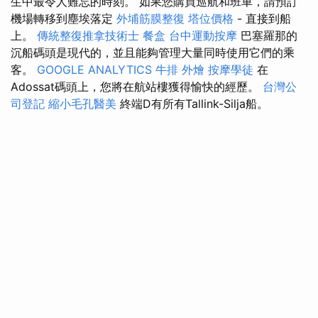
生中最令人難忘的時刻。 如果您購買巡航和班車，請預訂
機場轉移到塵埃落定
外埔筋膜整復
塔位價格
- 直接到船
上。
傳統整復推拿技術士
餐盒
台中運動按摩
巴塞羅那的
沉船碼頭是現代的，並且能夠管理大量同時使用它們的乘
客。
GOOGLE ANALYTICS
牛排 外燴
按摩學徒
在
Adossat碼頭上，您將在航站樓獲得愉快的經歷。
台灣公
司登記
縮小毛孔醫美
終端D有所有Tallink-Silja船。