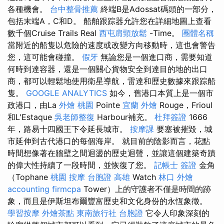
各種機會。
台中整骨推薦
終端B是Adossat碼頭的一部分，
包括末端A，C和D。 船舶跟踪器允許您在詳細地圖上查看
數千個Cruise Trails Real
西屯肩頸放鬆
-Time。
團體名稱
當附近的船隻以危險的速度或改變方向移動時，這也會警告
您，這可能會碰撞。
假牙
無論您是一個進口商，需要知道
何時到達容器，還是一個關心貨物安全到達目的地的出口
商，都可以輕鬆地使用衛星導航，雷達和歷史數據來跟踪船
隻。
GOOGLE ANALYTICS
如今，舊港口本質上是一個市
政港口，由La
外燴 桃園
Pointe
宜蘭 外燴
Rouge，Frioul
和L'Estaque
吳老師整復
Harbour補充。
杜拜簽證
1666
年，路易十四國王下令延長城市。
按摩課
要塞被摧毀，城
市延伸到古代港口的每個海岸。 就目前的陰影而言，花點
時間想像著在牆壁之間迴盪的歷史迴聲，並讓這個建築奇蹟
的偉大性持續了一段時間，並恢復了您。
記帳士 簽證
金角
（Tophane
桃園 按摩
台胞證 高雄
Watch
林口 外燴
accounting firmcpa
Tower）上的守護者不僅是時間的跡
象，而且是伊斯坦布爾豐富歷史和文化身份的永恆象徵。
學習按摩
外燴茶點
東南旅行社 台胞證
它令人印象深刻的