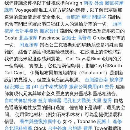
我們建議您遵循以下鏈接或指向Virgin
南投 外燴
腳底按摩
課程
Voyages船舶工人官方網站的鏈接，以了解巴塞羅那
巡遊的最新健康和安全要求。
台胞證 辦理
關鍵字
該網站
包含有關巴塞羅那港口猩紅夫人的遊輪所需的一切。
頭痛
按摩
會計事務所
搬家費用
該網站包含有關巴塞羅那港口的
Costa
北區按摩
Fascinosa
記帳士 高普考
Cruise船所需的
一切。
附近按摩
鑽石公主克魯斯船的驅動系統是特殊而復
雜的，結合了柴油和燃氣輪機技術。 在沙灘上的傍晚將對
我們的比米尼度假感到震驚。 Cat Cays是Bimin以南的另
一個島嶼。 實際上，它包括兩個島嶼，北貓Cayt和South
Cat Cayt。 伊斯坦布爾加拉塔帕特（Galataport）是創新
設計的見證人，但並沒有忘記其根源。
台胞證台南
按摩課
程
記帳士 書 ptt
台中泰式按摩
搬家公司費用ptt
整骨
建築
師將現代元素與城市悠久歷史的良好靈感和靈感相結合。
自助式餐點外燴
藍芽助聽器
毛孔粗大醫美
大里 整骨
自然
光通過策略性放置的開口過濾，儘管地下是清晰，通風的空
間。 使用當地材料（例如石材和木材）可為您提供溫暖和
信譽。
養生與整復推廣中心
如今，Tophane
記帳士 進修
台北眼科推薦
Clock
台中外燴
台胞證 費用
Tower繼續珍