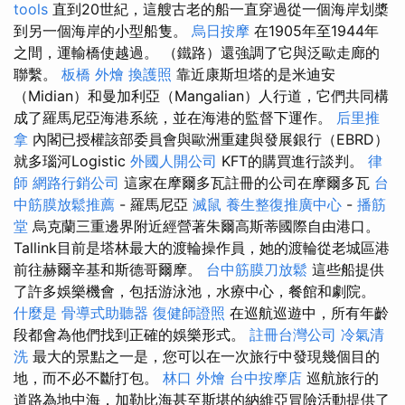
tools
直到20世紀，這艘古老的船一直穿過從一個海岸划槳
到另一個海岸的小型船隻。
烏日按摩
在1905年至1944年
之間，運輸橋使越過。 （鐵路）還強調了它與泛歐走廊的
聯繫。
板橋 外燴
換護照
靠近康斯坦塔的是米迪安
（Midian）和曼加利亞（Mangalian）人行道，它們共同構
成了羅馬尼亞海港系統，並在海港的監督下運作。
后里推
拿
內閣已授權該部委員會與歐洲重建與發展銀行（EBRD）
就多瑙河Logistic
外國人開公司
KFT的購買進行談判。
律
師
網路行銷公司
這家在摩爾多瓦註冊的公司在摩爾多瓦
台
中筋膜放鬆推薦
- 羅馬尼亞
滅鼠
養生整復推廣中心
-
播筋
堂
烏克蘭三重邊界附近經營著朱爾高斯蒂國際自由港口。
Tallink目前是塔林最大的渡輪操作員，她的渡輪從老城區港
前往赫爾辛基和斯德哥爾摩。
台中筋膜刀放鬆
這些船提供
了許多娛樂機會，包括游泳池，水療中心，餐館和劇院。
什麼是
骨導式助聽器
復健師證照
在巡航巡遊中，所有年齡
段都會為他們找到正確的娛樂形式。
註冊台灣公司
冷氣清
洗
最大的景點之一是，您可以在一次旅行中發現幾個目的
地，而不必不斷打包。
林口 外燴
台中按摩店
巡航旅行的
道路為地中海，加勒比海甚至斯堪的納維亞冒險活動提供了