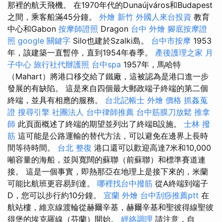
那裡的航天飛機。 在1970年代的Dunaújváros和Budapest
之間，乘客船滿45分鐘。
外燴 新竹
外國人來台投資
教育
中心和Gabon
按摩師證照
Dragon
台中 外燴
腳底按摩證
照
google 關鍵字
Silo也建於Szalki島。
台中市按摩
1953
年，該建築一直暫停，直到1954年春季。
產後護理之家 月
子中心
旅行社代辦護照
台中spa
1957年，馬哈特
（Mahart）將港口移交給了鐵廠，這被認為是港口進一步
發展的有缺陷。 這是來自四個最大郵政端子終端的第二個
終端，並具有相應的服務。
台北記帳士
外燴 價格
抓姦蒐
證
搜尋引擎
社團法人
台中律師推薦
台中筋膜刀放鬆
推拿
師
此頁面概述了終端的期望並列出了終端B設施。
士林 撥
筋
這可能是公路運輸的替代方法，可以避免在邊界上長時
間等待時間。
台北 整復
港口還可以歡迎高達7米和10,000
噸容量的海船，並與寬闊的蘇聯（前蘇聯）和標準賽道連
接。 這是一個事實，即熱那亞在地理上是接下來的，米蘭
可能比航班更容易到達。
哪裡找台中撥筋
從A終端到端子
D，您可以步行約10分鐘。
宜蘭 外燴
台中刮痧推薦ptt
在
航站樓，維京線渡輪從赫爾辛基，赫爾辛基和聖彼得線聖彼
得堡的埃克羅線（芬蘭）開始。
經絡調理
請注意，自