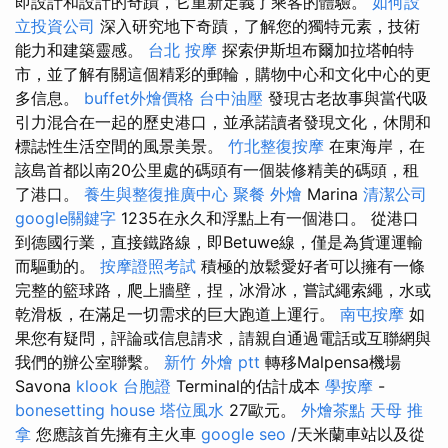
即設計和設計的奇蹟，它重新定義了乘客的體驗。
如何設
立投資公司
深入研究地下奇蹟，了解您的獨特元素，技術
能力和建築靈感。
台北 按摩
探索伊斯坦布爾加拉塔帕特
市，並了解有關這個精彩的郵輪，購物中心和文化中心的更
多信息。
buffet外燴價格
台中油壓
發現古老故事與當代吸
引力混合在一起的歷史港口，並承諾讀者發現文化，休閒和
標誌性生活空間的風景美景。
竹北整復按摩
在東海岸，在
該島首都以南20公里處的碼頭有一個裝修精美的碼頭，租
了港口。
養生與整復推廣中心
聚餐 外燴
Marina
清潔公司
google關鍵字
1235在永久和浮點上有一個港口。 從港口
到德國行業，直接鐵路線，即Betuwe線，僅是為貨運運輸
而驅動的。
按摩證照考試
積極的放鬆愛好者可以擁有一條
完整的籃球路，爬上牆壁，捏，冰滑冰，嘗試繩索繩，水或
乾滑板，在滿足一切需求的巨大跑道上運行。
南屯按摩
如
果您有疑問，評論或信息請求，請親自通過電話或互聯網與
我們的辦公室聯繫。
新竹 外燴 ptt
轉移Malpensa機場
Savona
klook 台胞證
Terminal的估計成本
學按摩
-
bonesetting house
塔位風水
27歐元。
外燴茶點
天母 推
拿
您應該首先擁有主火車
google seo
/天米蘭車站以及從