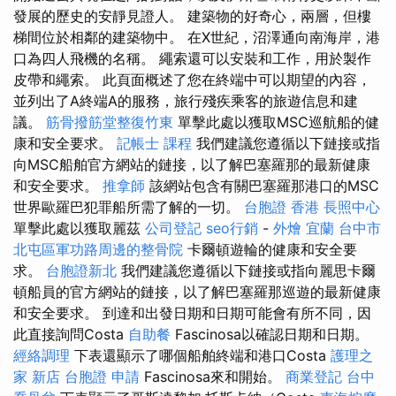
發展的歷史的安靜見證人。 建築物的好奇心，兩層，但樓
梯間位於相鄰的建築物中。 在X世紀，沼澤通向南海岸，港
口為四人飛機的名稱。 繩索還可以安裝和工作，用於製作
皮帶和繩索。 此頁面概述了您在終端中可以期望的內容，
並列出了A終端A的服務，旅行殘疾乘客的旅遊信息和建
議。
筋骨撥筋堂整復竹東
單擊此處以獲取MSC巡航船的健
康和安全要求。
記帳士 課程
我們建議您遵循以下鏈接或指
向MSC船舶官方網站的鏈接，以了解巴塞羅那的最新健康
和安全要求。
推拿師
該網站包含有關巴塞羅那港口的MSC
世界歐羅巴犯罪船所需了解的一切。
台胞證 香港
長照中心
單擊此處以獲取麗茲
公司登記
seo行銷
-
外燴 宜蘭
台中市
北屯區軍功路周邊的整骨院
卡爾頓遊輪的健康和安全要
求。
台胞證新北
我們建議您遵循以下鏈接或指向麗思卡爾
頓船員的官方網站的鏈接，以了解巴塞羅那巡遊的最新健康
和安全要求。 到達和出發日期和日期可能會有所不同，因
此直接詢問Costa
自助餐
Fascinosa以確認日期和日期。
經絡調理
下表還顯示了哪個船舶終端和港口Costa
護理之
家 新店
台胞證 申請
Fascinosa來和開始。
商業登記
台中