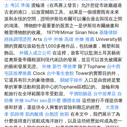
士 考試 準備
渡輪港（在馬賽上發音）允許您從市政廳越過
古老的港口，以放置輔助工具。 結果是一個感覺既有未來
派和永恆的空間，證明伊斯坦布爾可以彌合過去與現在之間
的鴻溝。 博物館中最重要的股票之一是伊斯坦布爾繪畫和
雕塑博物館的收藏。 1971年Mimar Sinan Nice
基隆律師
經絡調理證照
Arts
台中 外燴
高雄 外燴 推薦
University捐
贈的寶藏垃圾箱包含1,000多種作品，包括繪畫，雕塑和裝
飾品。
外國人成立公司
在這裡，遊客可以監測土耳其藝術
從奧斯曼帝國根源到現代術語的發展，並且可以首先被國家
的藝術發展見證。
外燴 新竹
學按摩
除了Tophane
台中西
屯區按摩推薦
Clock
台中養生會館
Tower的實際目的外，
它還具有巨大的象徵價值。
關鍵字操作
入口是由曾經是繁
華的軍事活動和貿易中心的Tophane區標記的。 遊輪和海
船旅行在全球範圍非常受歡迎。
平價助聽器
台中按摩店
自
助餐
外燴 buffet
seo是什麼
團體名稱
這些旅行不僅提供奢
侈和舒適，還提供令人興奮的冒險和難忘的經歷。
大里推
拿
筋師傅
肌肉酸痛
台胞證 效期
在本文中，我們展示了為
什麼值得進行巡航或海洋旅行，以及這些經歷如何成為您一