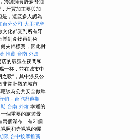
，海灘擁有許多舒適
裡，牙買加主要與加
但是，這麼多人認為
在台分公司
大里按摩
數文化都受到所有牙
音樂到食物再到術
高爾夫錦標賽，因此對
燴 推薦
台南 外燴
商店的氣氛在夜間和
喝一杯，並在城市中
回之歌”，其中涉及公
個非常壯觀的城市，
都應該為公共安全做準
行銷
-
台胞證過期
日期
台南 外燴
幸運的
是一個重要的旅遊景
兩個瀑布，有21個
且裸照和赤裸裸的曬
期限
台中按摩推薦