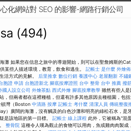
中心化網站對 SEO 的影響-網路行銷公司
sa (494)
海灘 如果您在信息之旅中的導遊開始，則可以在聖詹姆斯的Cata
園，以供某些人描述環境，教育，飲食和逃生。
記帳士 是什麼
外燴佈
加生活方式的見解。
后里推拿
數位行銷
養護中心
老屋翻新
不鏽
台胞證 申請
台胞證新北
腳底按摩證照
台中 整骨
台中 推薦 撥
外國人設立公司
外燴茶點
西式外燴
腳底按摩教學
雖然有些人是
站，但兩者都在這裡種植，但還有許多其他原因去種植園，包括
頓灣（Boston
中清路 按摩
記帳士 考什麼
清潔人員
傳統整復
Bay）廣闊的海灘，沒有觸及的白色沙灘和明亮的綠松石水，是
無疑是該地區的第一目標。
記帳士 線上課程
此外，它被稱為“混
行。
整骨院
這種令人嘆為觀止的食物可以用肉，魚或雞肉肉製成