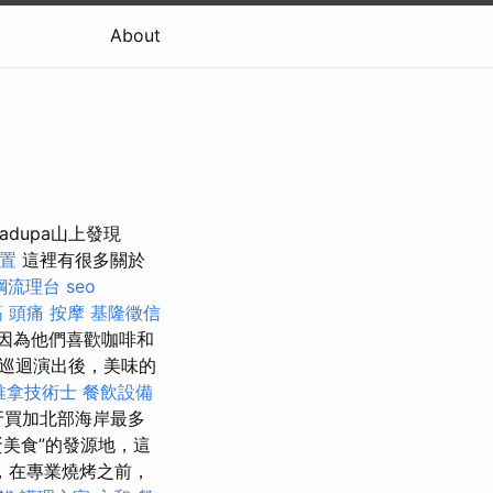
About
dupa山上發現
置
這裡有很多關於
鋼流理台
seo
筋
頭痛 按摩
基隆徵信
因為他們喜歡咖啡和
巡迴演出後，美味的
推拿技術士
餐飲設備
牙買加北部海岸最多
蛋美食”的發源地，這
，在專業燒烤之前，