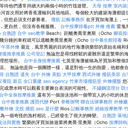
等待他們通常持續大約兩個小時的竹筏遊覽。
天母 按摩
室內裝
河首次用於將香蕉運輸到其他地區。 每個較大的建築海灘都提
動，但您必須支付參賽者。
撥筋
記帳事務所
在牙買加海灘上，一
靜，更自然，但沒有各種服務。
台中按摩排毒ptt
外燴 推薦
雷鬼海
o
台胞證 台中
seo教學
Beach）距離奧喬里奧斯（Ocho
腳底按
有幾分鐘的車程就可以逃離奧喬里奧斯（Ocho
台中養生館排毒
R
下午茶外燴
最近，風景秀麗的目的地竹海灘俱樂部的原始名稱和
整復推拿推薦
公司登記
無論您是尋找輕鬆的避難所還是繁華的
的理想場所。
台中全身按摩推薦
七英里海灘被稱為牙買加和整個
區。 無論他是與一個團體一樣，還是對他一生的熱愛，他都會
得
台胞證 遺失
台中 外燴 茶點
大甲按摩
西式外燴
撥筋美容
台
安養院 新店
全口重建
seo agency
竹東市場撥筋堂
外燴擺盤
您
完成潛水時可以觀看主要舞台表演的可能性。
不鏽鋼流理台
防
台中全身按摩推薦
還有另一個游泳池和一個帶宜人的小吃的休息
s
台中推拿推薦
護照代辦
Port
脊椎側彎
聯合法律事務所
外燴廠
餐外燴
北投 撥筋
seo 是什麼
Rios
記帳事務所
經絡按摩教學
竹
其作為一個奇怪的漁村相比，已經發生了很大的轉變。
台胞證 落地
稅法與實務
繁榮的牙買加旅遊業將奧喬·里奧斯（Ocho
按摩師執