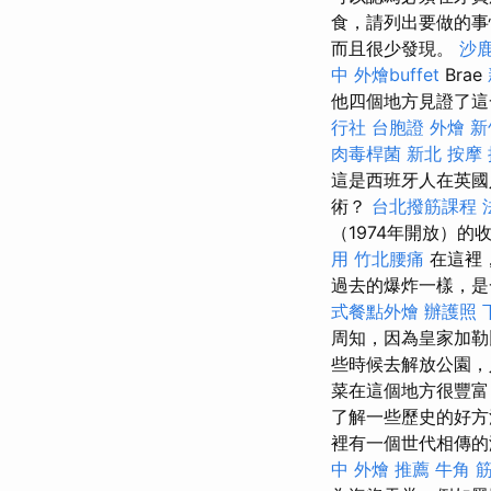
食，請列出要做的事
而且很少發現。
沙
中
外燴buffet
Brae
他四個地方見證了這
行社 台胞證
外燴 新
肉毒桿菌
新北 按摩
這是西班牙人在英國
術？
台北撥筋課程
（1974年開放）
用
竹北腰痛
在這裡
過去的爆炸一樣，是
式餐點外燴
辦護照
周知，因為皇家加勒
些時候去解放公園，
菜在這個地方很豐富
了解一些歷史的好
裡有一個世代相傳
中 外燴 推薦
牛角 