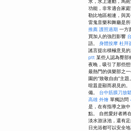
水，水上運動，馬術
功能，非常適合家庭
勒比地區相連，與其
雷鬼音樂和舞廳是所
推薦
護照過期
一方
買加人的強烈影響
語。
身體按摩
杜拜
謠言提出積極意見的
ptt
某些人認為臀部
夜晚，吸引了那些
最熱門的俱樂部之一
園的“致敬自由”主
喧囂是顯而易見的
備。
台中筋膜刀放
高雄 外燴
單獨訪問
是，在有指導之旅中
點。 自然愛好者將
淡水游泳池，還有足
日光浴都可以安全