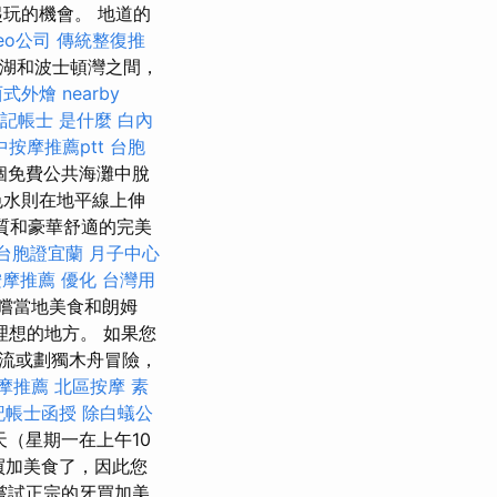
玩的機會。 地道的
eo公司
傳統整復推
湖和波士頓灣之間，
西式外燴
nearby
記帳士 是什麼
白內
中按摩推薦ptt
台胞
個免費公共海灘中脫
色水則在地平線上伸
性質和豪華舒適的完美
台胞證宜蘭
月子中心
按摩推薦
優化 台灣用
嚐當地美食和朗姆
想的地方。 如果您
流或劃獨木舟冒險，
摩推薦
北區按摩
素
記帳士函授
除白蟻公
（星期一在上午10
買加美食了，因此您
嘗試正宗的牙買加美