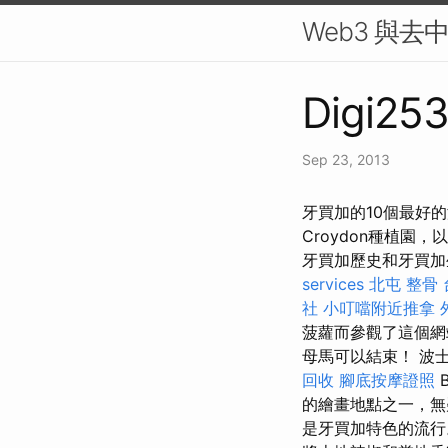
Web3 與去
Digi253
Sep 23, 2013
牙買加的10個最好的
Croydon種植
牙買加歷史和牙買
services
北屯 整骨
社
小叮噹附近推拿
菠蘿而參觀了這個網
母馬可以結束！ 波士
回收
腳底按摩證照
的繪畫地點之一，
是牙買加特色的流