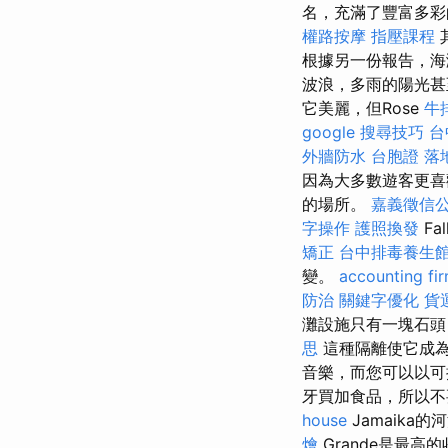
名，充滿了豐富多
權路按摩
指壓課程
根據另一份報告，海
波浪，多雨的陽光甚
它美麗，但Rose
牛
google 搜尋技巧
台
外牆防水
台胞證 落
因為大多數遊客更喜
的場所。
嘉義徵信
字操作
護照換發
Fa
矯正
台中排毒養生
變。
accounting fi
防治
關鍵字優化
貨
灘設施只有一塊石頭
思
這種隔離使它成為
音樂，而您可以以
牙買加食品，所以
house
Jamaika的
燴
Grande是最高