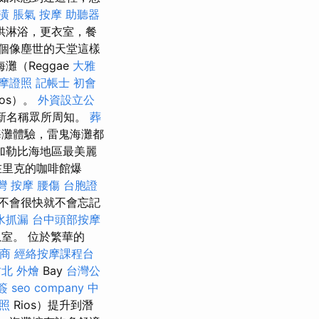
潢
脹氣 按摩
助聽器
供淋浴，更衣室，餐
個像塵世的天堂這樣
灘（Reggae
大雅
摩證照
記帳士 初會
ios）。
外資設立公
新名稱眾所周知。
葬
海灘體驗，雷鬼海灘都
加勒比海地區最美麗
在里克的咖啡館爆
灣 按摩
腰傷
台胞證
不會很快就不會忘記
水抓漏
台中頭部按摩
室。 位於繁華的
商
經絡按摩課程台
北 外燴
Bay
台灣公
簽
seo company
中
照
Rios）提升到潛