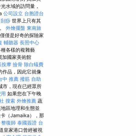
發光水域的訪問量，
a
公司設立
台胞證台
中刮痧
世界上只有其
水。
外燴擺盤
東南旅
不僅僅是好奇的探險家
復
輔聽器
長照中心
各種各樣的複雜藝
買加國家美術館
區按摩
撿骨
除白蟻費
的作品，因此它就像
台中 推薦 撥筋
自助
的城市，現在已經眾所
費用
如果您在下午晚
社
搜索
外燴推薦
蔬
該地區地理和生態並
（Jamaika），那
整復師
泰國簽證
台
道皇家港口曾經被視