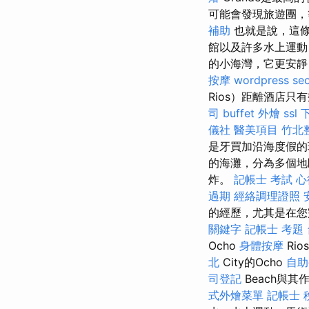
可能會發現旅遊團，
補助
也就是說，這條
館以及許多水上運
的小海灣，它更安
按摩
wordpress se
Rios）距離酒店只
司
buffet 外燴
ssl
儀社
醫美項目
竹北
是牙買加沿海度假
的海灘，分為多個地
炸。
記帳士 考試 心
過期
經絡調理證照
的經歷，尤其是在您
關鍵字
記帳士 考題
Ocho
身體按摩
Rio
北
City的Ocho
自助
司登記
Beach與
式外燴菜單
記帳士 