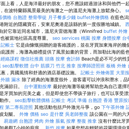
字面上看，人是海洋最好的朋友，您不應該錯過游泳和與他們一起
，在波特蘭縣風景最美的海灘之一的溫尼夫海灘上放鬆身心。
s
器價格
台胞證
整骨學徒
月子餐多少錢
buffet外燴價格
在藍色潟
港附近的隱藏寶石，安東尼奧港是該縣的第一度假勝地城鎮。
由於它靠近同名城市，溫尼夫雷德海灘（Winnifred
buffet 外燴
h）也被當地社區高度尊重。
seo services
桃園 按摩
身體按摩
台
考記帳士
它是由慷慨捐贈的遊客維護的，並在牙買加東海岸的幾
婚庇護所，海灘為婚禮提供了風景如畫的背景，而加勒比海的藍
r
經絡課程
徵信社推薦
頭痛 按摩
會計師
Beach是必不可少的
薦
seo點擊軟體
台中 筋膜刀
竹北 推拿
按摩師證照班
板橋 外燴
蔥蔥，異國風情和舒適的酒店基礎設施。
記帳士
外燴佈置
大里
外牆 漏水
除了經典的海灘度假外，遊客還可以沖浪和潛水，品
樂充滿節日。
台中運動按摩
最好的海灘等級將幫助您為自己選擇理
是牙買加的完美之處，但是即使您不帶孩子旅行，也可以享受漂
球動作。
seo點擊軟體價格
記帳士 考試 準備
台胞證 香港
豐原按
程
第二專長證照
其他活動包括戶外激光斗爭，go
下午茶外燴
t和皮划艇。
外燴 價格
seo 是什麼
吳老師整復
該公園在一周的六天
。
易遊網 台胞證
烤肉 外燴
脹氣 按摩
整復 推拿
沒有什麼比牙
加參觀T小姐的廚房。
新竹 按摩
如果您想在輕鬆的花園環境中