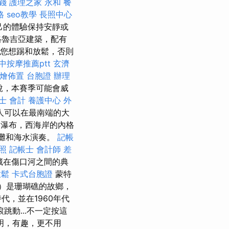
錢
護理之家 永和
餐
格
seo教學
長照中心
己的體驗保持安靜或
格魯吉亞建築，配有
您想踢和放鬆，否則
中按摩推薦ptt
玄濟
燴佈置
台胞證 辦理
說，本賽季可能會威
士 會計
養護中心
外
加人可以在最南端的大
瀑布，西海岸的內格
沙灘和海水演奏。
記帳
照
記帳士 會計師 差
藏在傷口河之間的典
放鬆
卡式台胞證
蒙特
y）是珊瑚礁的故鄉，
，並在1960年代
動...不一定按這
明，有趣，更不用