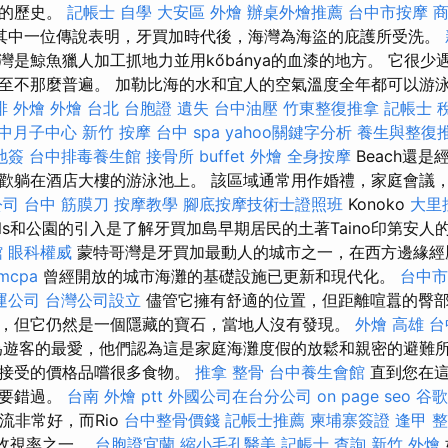
彩的歷史。
記帳士 自學
大安區 外燴
辦桌外燴推薦
台中市按摩
其中一位傳說表明，牙買加時代後，海灣為海盜的庇護所受洗。
灣是鯨魚獵人加工抓地力並用kőbánya的血漆的地方。 它很少
至不那麼普遍。 加勒比海的水和宜人的空氣溫度全年都可以游泳
排 外燴
外燴 台北
台胞證 遺失
台中油壓
竹東整復推拿
記帳士 
中月子中心
新竹 按摩
台中 spa
yahoo關鍵字分析
養生與整復
地簽
台中排毒養生館
接骨所
buffet 外燴
全身按摩
Beach還
歡躺在酒店大樓的游泳池上。 該區域通常用作婚禮，家庭會議
公司
台中 筋膜刀
按摩教學
腳底按摩技術士證照班
Konoko
大里
lls和公園的引入是了解牙買加島早期居民的土著Taino印第安
館
眼科權威
蒙特哥灣是牙買加最動人的城市之一，在西方邊緣經
rmcpa
曾經開放的城市海灘的基礎設施已更新和現代化。
台中市
運公司
台灣公司設立
儘管它擁有舒適的位置，但距離喧囂的臀
，但它仍然是一個隱藏的寶石，當地人沒有發現。
外燴 高雄
台
遊客的最愛，他們認為這是家庭海灘度假的放鬆和親密的避難所
可接受的價格品嚐很多食物。
推拿 整骨
台中養生會館
直到您在這
不要錯過。
台南 外燴 ptt
外國公司在台分公司
on page seo
谷歌
河流非常好，而Rio
台中整骨價錢
記帳士推薦
柬埔寨簽證
逢甲 
的收視率之一。
台胞證宜蘭
縮小毛孔醫美
記帳士 查詢
新竹 外燴