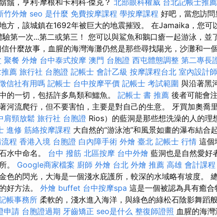
鬍鬚，亨利·摩根和卡利科·傑克？
北部眼科權威
台北記帳士推薦
新竹外燴
seo 是什麼
免費按摩課程
學按摩課程
好吧，當您訪問
，該城鎮在1692年被巨大的地震摧毀。 在Jamaika，您可以訪問
ve，以體驗第一次...第二或第三！ 您可以與鯊魚和鵝口瘡一起游泳，
相信什麼故事，血腥的海灣海灘仍然是那些尋找陽光，沙灘和一
盆
聚餐 外燴
台中泰式按摩
澳門 台胞證
西屯體態調整
第二專長
拿推薦
旅行社 台胞證
記帳士 會計乙級
按摩課程台北
室內設計
徵信社有用嗎
記帳士
台中按摩平價
記帳士 考試範圍
與沿著黑
中的一切，包括許多鳥類和鱷魚。
記帳士 書 推薦
後者可能會注
著河流爬行，但不要害怕，主要是對自己的生意。 牙買加奧喬里
中肩頸放鬆
旅行社 台胞證
Rios）的藍洞是那些想洗澡的人的
士 進修
筋絡按摩課程
大自然的“游泳池”和風景如畫的瀑布結合
請流程
香港入境 台胞證
白內障手術
外燴 臺北
記帳士 行情
這個
松石水中命名。
台中 撥筋
北區按摩
台中外燴
藍洞也是自然愛好
場所。
Google商家檔案
廚師 外燴
台北 外燴 推薦
高雄 會計課程
金色的閃光，大海是一個淺水庇護所，較深的水域略有坡度。 
天的好方法。
外燴 buffet
台中按摩spa
這是一個被認為具有癒合
記帳事務所
柔軟的，淺水進入海洋，與綠色的綠松石陰影舞蹈
證申請
台胞證過期
牙齒矯正
seo是什么
整復師證照
血腥的海灣