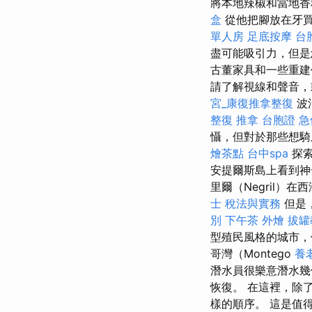
將本地辣椒和當地
盒
從他把腳放在牙
單人房
足底按摩
台
盡可能吸引力，但是
古董家具和一些重
請了解視線和聲音，
宮_康復推拿整復
波
整復 推拿
台胞證 急
懾，但對於那些想騎
燴茶點
台中spa
探索
安提爾斯島上看到
里爾（Negril
士 稅法與實務
但是
別
下午茶 外燴
拔罐
型殖民風格的城市
哥灣（Montego
養
潛水員很樂意潛水幾
恢復。 在這裡，除
樣的順序。 這是值