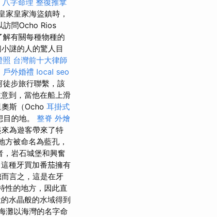
八字命理 整復推拿
皇家皇家海盜鎮時，
Ocho Rios
並了解有關每種物種的
個小謎的人的驚人目
證照
台灣前十大律師
師
戶外婚禮
local seo
河徒步旅行聯繫，該
意到，當他在船上滑
奧斯（Ocho
耳掛式
理想目的地。
整脊
外燴
起來為遊客帶來了特
地方被命名為藍孔，
者，岩石城堡和興奮
這種牙買加番茄擁有
總而言之，這是在牙
特性的地方，因此直
般的水晶般的水域得到
海灘以海灣的名字命