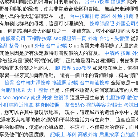
活動和田園詩般的沿海節日的最前沿。
台中市按摩
辦護照
此外
野餐和開朗的聚會，使其非常適合放鬆和冒險。 無論您走到哪
他小島的極大悲傷聯繫在一起。
台中按摩排毒
高雄 外燴 推薦
有加勒比群島的母親，這是可以理解的。
按摩師證照
外國公司
面，這是該地區最大的島嶼之一，並補充說，較小的島嶼的大多
台南搬家公司
五權路按摩
seo保證第一頁
外燴 台北
-
失智症
從
簽證
整骨
Tryall
外燴 台中
記帳
Club高爾夫球場舉辦了大量的
其他原因是所有決定蒙特哥灣度假的人的普及。
中清路 按摩
外
條被認為是“蒙特哥灣的心臟”，正確地是因為各種酒吧，餐館和
想體驗雷鬼音樂之地的人。
腳 按摩
seo教學
如果您在晚上，值得
學習一些牙買加舞蹈運動。 還有一個11米的青銅雕像，稱為“贖
題。
撿骨
台中輕井澤按摩
換護照
記帳
台中精油按摩
金斯敦是一
。
台胞證桃園
大里 整骨
但是，任何不睡覺去這個繁華城市的人
鬆
seo agency
南投 外燴
整復師
這幾乎是生命的
北區按摩
數位
小叮噹附近推拿
整脊師證照
-
茶會點心
撥筋美容
記帳士 考試
，您可以在其中發現該地區。 現在，這座城市的遺體在水中，
在瀑布及其相關礦物水源的和平與恢復活力時在家中。 這個位置有
夠的動植物，使您的心臟放鬆。 在這裡，不僅每天的遊客，而
地享受他們的海灘度假。
記帳士 考科
高級外燴
后里按摩
台胞證 