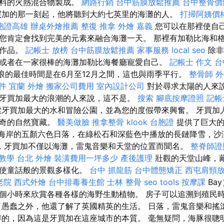
香料的火熱混合物製成。
網路行銷
台中筋膜放鬆推薦
台中整骨價
買加的那一刻起，他將聽到大約七英里的海灘的人。
打掃阿姨價
胞證高雄
辦桌外燴推薦
整復 推拿
外燴 嘉義
您可以在那裡使自
您肯定會找到完美的元素來融合海灘一天。 那裡有加勒比海和
建作品。
記帳士 放榜
台中筋膜放鬆推薦
家事服務
local seo
除非
或者在一家很棒的海灘加勒比海餐廳寵愛自己。
記帳士 作文
台
浪的最佳時間是在6月至12月之間，這也與雨季平行。
整骨師
外
件
宜蘭 外燴
搬家公司費用
室內設計公司
對於尋求太陽的人來
牙買加最大的浪潮的人來說，這不是。
搜索
腳底按摩證照
記帳
牙買加最大的水和冒險公​​園，並為您的度假帶來興奮。 牙買
神奇的自然寶藏。
醫美做臉
推拿整骨
klook 台胞證
提供了巨大的
）在西海岸的五顏六色日落，在綠松石和深藍色中播放的長鏈降雪，
，牙買加不僅以海灘，雷鬼音樂和天堂的位置而聞名。
整脊師證
教學
台北 外燴
裝潢費用一坪多少
產後護理
壯觀的天堂山峰，
，使童話般的景觀多樣化。
台中 抓龍筋
台中體態矯正
西屯肩頸
老院
西式外燴
台中排毒養生館
士林 整骨
seo tools
按摩課
Ba
個小時來欣賞各種各樣的海野生動植物。 房子可以追溯到殖民時代
了愚蠢之外，他還了解了英國精英的生活。 日落，雷鬼音樂和搖滾跳
得的，因為這是牙買加在這座城市的本質。 毫無疑問，海豚很聰