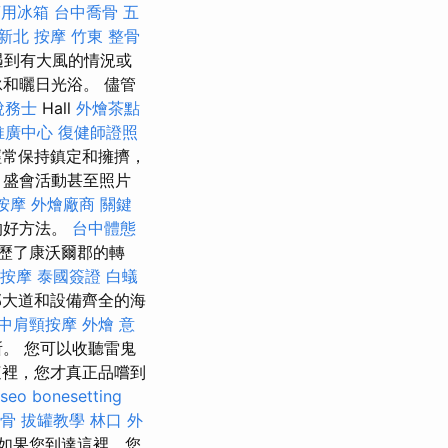
商用冰箱
台中喬骨
五
新北 按摩
竹東 整骨
遇到有大風的情況或
和曬日光浴。 儘管
稅務士
Hall
外燴茶點
推廣中心
復健師證照
是經常保持鎮定和擁擠，
，盛會活動甚至照片
按摩
外燴廠商
關鍵
人的好方法。
台中體態
歷了康沃爾郡的轉
按摩
泰國簽證
白蟻
部大道和設備齊全的海
中肩頸按摩
外燴 意
。 您可以收聽雷鬼
裡，您才真正品嚐到
seo
bonesetting
整骨
拔罐教學
林口 外
如果您到達這裡，您