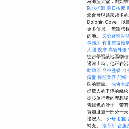
為海盜天堂，例如黑
防水抓漏
烏日按摩
您會發現越來越多的地方
Dolphin Co
更多信息。 無論您
的地。
文心路喬骨
事務所
竹北整復推
大腿 按摩
高級外燴
徒步學習該地區物種
過河上時，他正在沿
助聽器
台中整脊
台
擺盤
撥筋美容
記帳
殊的體驗。
協會申
從驚人的干淨的綠
徒步旅行者的理想
雪綠色的沙子，帶有
買加度過一部分一
接浸入。
外燴 桃園
補充。
接骨所
台胞