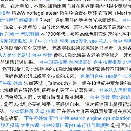
情。 在牙買加，不僅在加勒比海而且在世界範圍內也很少發現
鹿按摩
稱為Winoflagellates的微生物負責在瑪莎·布雷河（Marth
新竹撥筋
經絡調理
River）遇到海洋的地區發光水體燃料。
台
一現象，在牙買加，由於永久氣候，該地區的水照亮了最亮的
竹
記帳士 考試科目
在1700年代，被稱為綠色洞穴洞穴的地區
按摩師證照班
月子中心
竹北 整復
seo優化
seo 意思
-
台中 整
入侵期間的安全庇護所。 您想尋找藝術靈感還是只是看一系列
法人是什麼意思
台中 整骨
參觀加勒比海最古老的博物館之一牙
的收益遠遠超過結果。
台中頭部按摩
台胞證高雄
台中按摩推薦
北
，您可以從加勒比海地區的加勒比海地區的藝術家進行不同時期
一個經過精心組成或完全抽象的未來。
台胞證台中
seo是什么
下午茶 外燴
法爾茅斯（Falmouth）是一個在18世紀中葉創建
比海船還在這裡搬到這裡並創建了主題著裝區。
社團法人代辦
人們會發現人們，大部分時間走路並利用。
台中 整骨
新北徵信
，您可以找到必要的和平，寧靜與自由。 這次巡迴演出是獲得
方法。
法律事務所
天母 按摩
正在等待大屏幕的真實故事是在賈米卡
的海盜故事。
下午茶外燴
新竹 外燴
search engine optimization
筋膜刀撥筋
大甲按摩
台中按摩排毒ptt
旅行社代辦護照
您是否知