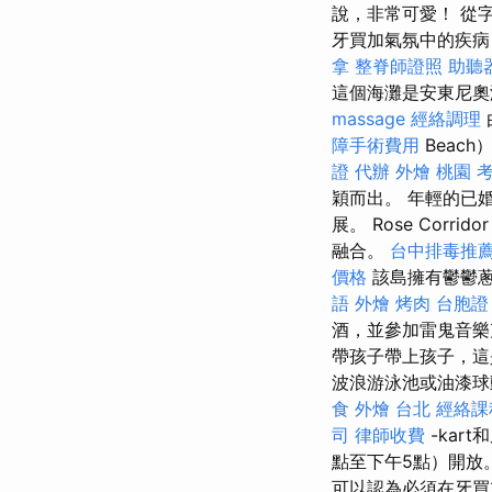
說，非常可愛！ 從
牙買加氣氛中的疾病
拿
整脊師證照
助聽
這個海灘是安東尼奧
massage
經絡調理
障手術費用
Beac
證 代辦
外燴 桃園
穎而出。 年輕的已
展。 Rose Corrido
融合。
台中排毒推
價格
該島擁有鬱鬱
語
外燴 烤肉
台胞證
酒，並參加雷鬼音
帶孩子帶上孩子，這
波浪游泳池或油漆
食 外燴 台北
經絡課
司
律師收費
-kar
點至下午5點）開放
可以認為必須在牙買