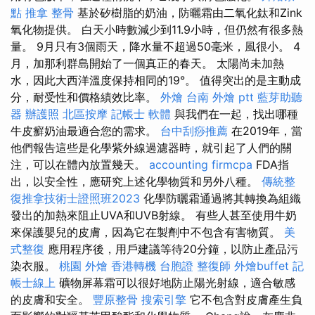
點
推拿 整骨
基於矽樹脂的奶油，防曬霜由二氧化鈦和Zink
氧化物提供。 白天小時數減少到11.9小時，但仍然有很多熱
量。 9月只有3個雨天，降水量不超過50毫米，風很小。 4
月，加那利群島開始了一個真正的春天。 太陽尚未加熱
水，因此大西洋溫度保持相同的19°。 值得突出的是主動成
分，耐受性和價格績效比率。
外燴
台南 外燴 ptt
藍芽助聽
器
辦護照
北區按摩
記帳士 軟體
與我們在一起，找出哪種
牛皮癬奶油最適合您的需求。
台中刮痧推薦
在2019年，當
他們報告這些是化學紫外線過濾器時，就引起了人們的關
注，可以在體內放置幾天。
accounting firmcpa
FDA指
出，以安全性，應研究上述化學物質和另外八種。
傳統整
復推拿技術士證照班2023
化學防曬霜通過將其轉換為組織
發出的加熱來阻止UVA和UVB射線。 有些人甚至使用牛奶
來保護嬰兒的皮膚，因為它在製劑中不包含有害物質。
美
式整復
應用程序後，用戶建議等待20分鐘，以防止產品污
染衣服。
桃園 外燴
香港轉機 台胞證
整復師
外燴buffet
記
帳士線上
礦物屏幕霜可以很好地防止陽光射線，適合敏感
的皮膚和安全。
豐原整骨
搜索引擎
它不包含對皮膚產生負