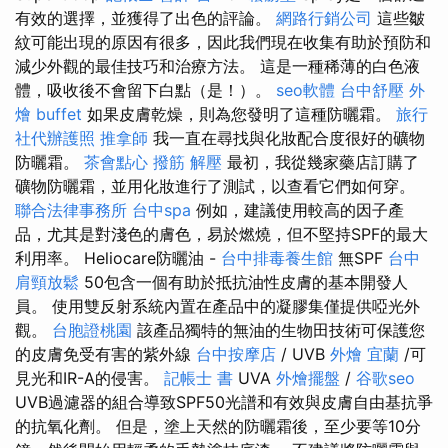
有效的選擇，並獲得了出色的評論。
網路行銷公司
這些皺
紋可能出現的原因有很多，因此我們現在收集有助於預防和
減少外觀的最佳技巧和治療方法。 這是一種稀薄的白色液
體，吸收後不會留下白點（是！）。
seo軟體
台中舒壓
外
燴 buffet
如果皮膚乾燥，則為您發明了這種防曬霜。
旅行
社代辦護照
推拿師
我一直在尋找與化妝配合度很好的礦物
防曬霜。
茶會點心
撥筋 解壓
最初，我從幾家藥店訂購了
礦物防曬霜，並用化妝進行了測試，以查看它們如何穿。
聯合法律事務所
台中spa
例如，建議使用較高的因子產
品，尤其是對淺色的膚色，易於燃燒，但不堅持SPF的最大
利用率。 Heliocare防曬油 -
台中排毒養生館
無SPF
台中
肩頸放鬆
50包含一個有助於抵抗油性皮膚的基本開發人
員。 使用雙反射系統內置在產品中的凝膠集僅提供啞光外
觀。
台胞證桃園
該產品獨特的無油的生物田技術可保護您
的皮膚免受有害的紫外線
台中按摩店
/ UVB
外燴 宜蘭
/可
見光和IR-A的侵害。
記帳士 書
UVA
外燴擺盤
/
谷歌seo
UVB過濾器的組合導致SPF50光譜和有效與皮膚自由基抗爭
的抗氧化劑。 但是，塗上天然的防曬霜後，至少要等10分