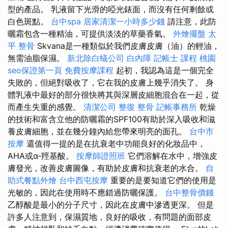
型的產品。 乳液留下光滑的啞光錶面，而沒有任何剩餘或
白色斑點。
台中spa
居家清潔一小時多少錢
請注意，此防
曬霜包含一種精油，可提供淡淡的草藥香氣。
外燴擺盤
太
平 整骨
Skvana是一種類似於我們皮膚皮膚（油）的輕油，
無需油脂保濕。
新北除白蟻公司
白內障
記帳士 課程 桃園
seo保證第一頁
免費按摩課程
起初，我認為這是一個完全
失敗的，但絕對吸收了，它在我的皮膚上幾乎消失了。 身
體乳液中最好的部分很快將其與深層皮細胞混合在一起，從
而產生失重的感覺。
清潔公司
整復 整骨
記帳事務所
乾燥
的技術和富含立他的防曬霜的SPF100有助於深入吸收和滋
養皮膚細胞，並在幾分鐘內給您帶來明亮的面孔。
台中市
按摩
還值得一提的是在抗衰老中功能良好的化妝品中，
AHA或α-羥基酸。
按摩師證照班
它們溶解在水中，增強皮
膚發光，改善皮膚圖像，有助於皮膚和抗衰老的水合。
自
助式餐點外燴
台中西屯按摩
重要的是要知道它們的使用是
光敏的，因此在使用時不應錯過防曬保護。
台中整骨價錢
乙醇酸是最小的分子尺寸，因此在皮膚中滲透更深。 但是
許多人注意到，保濕質地，良好的吸收，有問題的面部皮