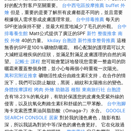
好的配方對客戶至關重要。
台中西屯區按摩推薦
buffet 外
燴
但是，重要的是要了解所有皮膚都是不同的，並且需要
根據個人需求形成皮膚護理常規。
台中排毒推薦
每天的
SPF使油保持不變，並最大程度地減少了毛孔的外觀。
台中
排毒養生館
Matt公式提供了廣泛的SPF
新竹 整復推拿
南
投 外燴
40的力量。
kkday 台胞證
新竹推拿整骨推薦
這種
無香的SPF是100％礦物防曬霜。 精心配製的護理霜可以大
大減輕這種疾病的症狀，並滿足對滿足皮膚護理的自然的渴
望。
記帳士 課程
您可能會驚訝地發現您需要一整盎司的防
曬霜來覆蓋整個身體，並小心每兩個小時重複一次陽光。
萬和宮附近推拿
礦物活性成分由維生素E支持，在合作的情
況下，我們可以防止皺紋，黑斑，細紋和太陽推出的變色。
身體按摩課程
烤肉 外燴
助聽器 種類
東南旅行社 台胞證
含有18.23％的氧化鋅，有助於保護您的皮膚免受紫外線的
侵害，以及抗氧化劑維生素E和舒緩的二甲苯酚。
台中泡腳
海卡克索恩漿果油與脂肪酸（Omaga-7）水合。
GOOGLE
SEARCH CONSOLE
居家
對於我的淺色膚色，陰影有點
深，所以我認為對於中等/深色的膚色會更好。 它在化妝過