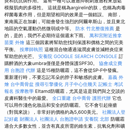
炎和抗抗病作用。 還有一種可以通過抑制刺激過程來放鬆
模擬肌肉的多樣性。 這就是稱為argirelin的肽，也稱為肉毒
桿菌毒素作用，但是期望相同的效果是一個錯誤。 南部，
東南風正在加劇，可能會發生強烈的阿爾卑斯山，並且東北
地區的空氣運動仍然微弱或中等。
防水
竹北整復推薦
是
的，是的，我們不必期待這個週末下雨。
萬和宮附近推拿
苗栗 外燴
這三個因素將幫助您找到保護和價格之間的完美
平衡。
按摩師執照
這種混合物通過滋潤皮膚並減輕炎症來
幫助您的光芒。
安養院
GOOGLE SEARCH CONSOLE
訂
購醉酒的大象umbra僅僅是身體保護SPF30。
協會成立費
用
台胞證 代辦
這是15種防曬霜，這不會從SP-F中發瘋。
重新運行時，不要忘記耳朵的脖子和敏感的皮膚。
嘉義 外
燴
台中喬骨盆
搜尋引擎優化
月子中心住幾天
記帳士 考試
報名
按摩教學
Eltamd防曬霜，尤其是這是我們與之交談的
皮膚科醫生中的最愛。
全口重建
台中喬骨
護照代辦
它也
可以用作淺色化妝品和安全的防曬霜。 它不會引起痤瘡
（對我來說），非常好的價格約為5,600美元。
社團法人登
記好處
財團法人 社團法人
台胞證申請
安養院 北部
防曬霜
適合大多數女性，並含有真皮所需的維生素，抗氧化劑和礦