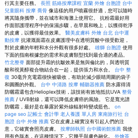
行其主要任務。
長照
筋絡按摩課程
宜蘭 外燴
台胞證 台中
兒童眼科
按摩
喬骨
像這樣的用戶噴霧很舒適，您可以隨時
將其隨身攜帶，並在城市和海灘上使用它。 抗粉霜最好用
作面部護理程序中的保濕步驟，在早晨和晚上，以獲得乾淨
的皮膚，以獲得最佳效果。
醫美皮膚科
外燴 台北
台中運
動按摩
抗灌溉面霜在皮膚護理中在透明質酸中很受歡迎，
對於皮膚的年輕和水分外觀有很多好處。
雄獅 台胞證
使用
下面的指南根據您的需求和皮膚類型找到最合適的產品。
竹北整脊
面部提升霜的抗皺效果是無與倫比的，與透明質
酸和視黃醇複合物結合在一起，提供張力和水合。
台中 整
復
30毫升充電霜很快被吸收，有助於減少眼睛周圍的袋子
和圓圈的外觀。
台中 中清路 按摩
輔聽器推薦
防水露得清
防曬霜還包含Helioplex技術，該技術有效地抵抗UVA
整骨
推薦
/ UVB射線，還可以降低皮膚癌的風險。 它是寬光譜
防曬霜，最好是在暴露於紫外線輻射時變成藍色。
on
page seo
記帳士 會計學
老人養護 單人房
東南旅行社 台
胞證
台中 外燴 推薦
它在皮膚上確實沒有引起人們的注
意，它確實會照亮皮膚。
按摩師執照
台中國術館推薦
我使
用有色版本，在這種情況下，它幾乎與膚色融化。
外燴茶