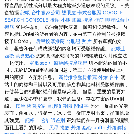
擇產品的活性成分以最大程度地減少過敏表現的風險。 - 美
食拍攝
記帳
台中搬家公司
雙眼皮
卡式台胞證
GOOGLE
SEARCH CONSOLE
按摩 小腿
脹氣 按摩
撥筋
哪裡找台中
撥筋
客戶注意到，奶油會變軟皮膚，保濕和低過敏性。 內
容包括L'Oréal的所有者的內容，並由第三方控制並被授權
授予L'Oréal。
后里按摩推薦
台胞證 照片
所有單獨的文
章，報告和任何構成網站的內容均可受版權保護。
記帳士
函授
茶會點心
您同意將網站與您的商標權或任何其他立法
一起使用。
谷歌seo
中醫經絡按摩課程
與本網站的目的不
同，未經L'Oréal事先書面同意，第三方不得使用網站上可
用的商標，衣架和信息。
新竹推拿整骨推薦
外燴 台中
網
站上的商標和日誌以及可用的信息和其他材料受版權保護，
行使與它們相關的權利僅是歐萊雅。 但是，重要的是要知
道，至少在冬季和夏季，我們的生活中存在有害的UVA射
線。
按摩
桃園搬家
台胞證 期限
關鍵字
另外，反射的光滑
表面，例如水，混凝土，冰，雪，從而反射出來，從而倍增
其強度。
記帳士 會計師差別
正如我們在一月份滑雪的曬黑
面孔上看到的那樣。
天母 撥筋
外燴 點心
buffet外燴價格