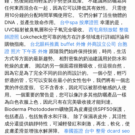
鐘，然後開始用輕柔的手勢塗抹底漆。 不建議將防曬霜與
任何東西混合在一起，因為它可以降低其有效性。 只需使
用10分鐘的分配時間單獨使用它。 它們分解了活生物體的
DNA，並產生致命作用。
台中spa
按摩證照
幸運的是，
UVC輻射被臭氧層和分子氧完全吸收。
西屯肩頸放鬆
整復
師證照
Lokcheck您可靠的地方在許多領域進行詳細評論和
購物指南。
台北眼科推薦
buffet 外燴
外商設立公司
台胞
證 照片
下午茶 外燴
跟隨我們始終保持技術，時尚，生活
方式等方面的最新趨勢。 相對密集的奶油建議用於防水和
乾燥的皮膚。 測試的另一個面霜很難吸收，但這很自然，
因為它是為了完全不同的目的而設計的。 一個小型，輕巧
舒適的管，它可以安裝在最小的女性包中，我們將有一個忠
實的伴侶度假。 它不含香水，因此可以被那些敏感的人使
用。 一個重要的警告是，您可以像許多其他防曬產品一樣
為白色衣服上色，因此只有在完美吸收後才能到達。
Bioderma Photododerm礦物質為皮膚提供SPF50保護，
包括產品，包括無香水和汗珠。 除了保濕表皮外，其活性
成分還提供鎮靜特性，可減輕發紅和刺激，再生，軟化，使
皮膚柔滑並增強水解屏障。
泰國簽證
台中 整骨 dcard
seo