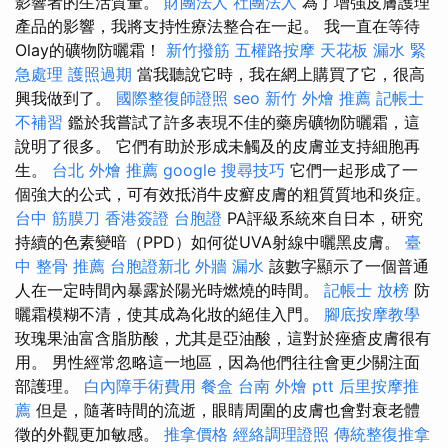
影響者的生活質量。
財團法人 社團法人
為了增強皮膚護理
產品的影響，我將支持性療法整合在一起。 我一直在等待
Olay的礦物防曬霜！
新竹撥筋
五權路按摩
天花板 漏水 緊
急處理
護照過期
當我聽說它時，我在網上購買了它，很高
興我做到了。
國際整復師證照
seo
新竹 外燴 推薦
記帳士
不補習
鑑於我嘗試了許多表現不佳的藥房礦物防曬霜，這
說明了很多。 它們有助於形成未觸及的皮膚並支持細胞再
生。
台北 外燴 推薦
google 搜尋技巧
它們一起形成了一
個強大的公式，可有效抵消牛皮癬皮膚的粗質質地和炎症。
台中 筋膜刀
香港簽證 台胞證
PA評級系統來自日本，研究
持續的色素變暗（PPD）如何從UVA射線中曬黑皮膚。
臺
中 整骨 推薦
台胞證新北
外牆 漏水
該數字顯示了一個普通
人在一定時間內暴露於陽光時燃燒的時間。
記帳士 放榜
防
曬霜模糊不清，使其成為化妝的絕佳入門。
腳底按摩教學
玫瑰果油富含脂肪酸，尤其是亞油酸，這對於痤瘡皮膚很有
用。 男性經常忽略這一地區，因為他們往往會更少關注面
部護理。
白內障手術費用
餐盒
台南 外燴 ptt
后里按摩推
薦
但是，隨著時間的流逝，眼睛周圍的皮膚也會對衰老體
徵的外觀更加敏感。
推拿價格
經絡調理證照
傳統整復推拿