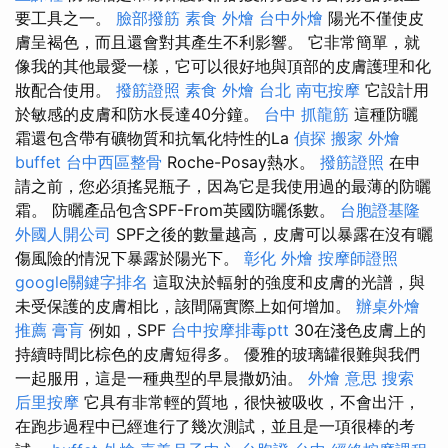
要工具之一。
臉部撥筋
素食 外燴
台中外燴
陽光不僅使皮
膚呈褐色，而且還會對其產生不利影響。 它非常簡單，就
像我的其他最愛一樣，它可以很好地與頂部的皮膚護理和化
妝配合使用。
撥筋證照
素食 外燴 台北
南屯按摩
它設計用
於敏感的皮膚和防水長達40分鐘。
台中 抓龍筋
這種防曬
霜還包含帶有礦物質和抗氧化特性的La
偵探
搬家
外燴
buffet
台中西區整骨
Roche-Posay熱水。
撥筋證照
在申
請之前，您必須搖晃瓶子，因為它是我使用過的最薄的防曬
霜。 防曬產品包含SPF-From英國防曬係數。
台胞證基隆
外國人開公司
SPF之後的數量越高，皮膚可以暴露在沒有曬
傷風險的情況下暴露於陽光下。
彰化 外燴
按摩師證照
google關鍵字排名
這取決於輻射的強度和皮膚的光譜，與
未受保護的皮膚相比，該間隔實際上如何增加。
辦桌外燴
推薦
膏肓
例如，SPF
台中按摩排毒ptt
30在淺色皮膚上的
持續時間比棕色的皮膚短得多。 優雅的玻璃罐很難與我們
一起服用，這是一種典型的早晨撒奶油。
外燴 意思
搜索
后里按摩
它具有非常輕的質地，很快被吸收，不會出汗，
在跑步過程中已經進行了幾次測試，並且是一項很棒的考