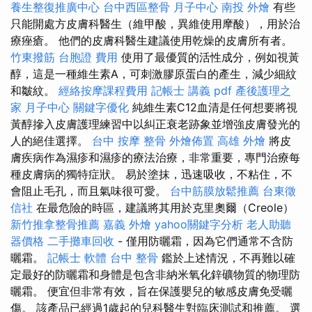
養生整復推廣中心
台中西區整骨
月子中心
南投 外燴
有些
只能開處方皮膚科醫生（維甲酸，異維使用摩酸），用於治
療痤瘡。 他們的皮膚科醫生建議使用乾燥的皮膚所有者。
竹東撥筋
台胞證 費用
使用了最優質的活性成分，例如視黃
醇，這是一種維生素A，可刺激膠原蛋白的產生，減少細紋
和皺紋。
經絡按摩課程費用
記帳士 講義 pdf
產後護理之
家 月子中心
關鍵字優化
純維生素C12血清是任何想要將視
黃醇摻入皮膚護理練習中以糾正衰老跡象並增強皮膚發光的
人的絕佳選擇。
台中 按摩 整骨
外燴佈置
高雄 外燴
將皮
膚疾病作為濕疹和濕疹的療法治療，非常重要，專門治療每
種皮膚病的獨特症狀。 易於塗抹，迅速吸收，不粘住，不
會阻止毛孔，而且氣味很可愛。
台中筋膜放鬆推薦
台東徵
信社
在最危險的時區，建議將其用於克里奧爾（Creole）
新竹推拿整骨推薦
嘉義 外燴
yahoo關鍵字分析
老人助聽
器價格
二手攤車回收
- 僅用防曬霜，因為它們通常不含防
曬霜。
記帳士 軟體
台中 整骨
鑑於上述情況，不再難以確
定最好的防曬霜和身體是包含非納米氧化鋅礦物質的物理防
曬霜。 便宜但非常有效，旨在保護嬰兒的敏感皮膚免受曬
傷。 該產品已經過1歲起的兒科醫生對臨床測試和推薦。 選