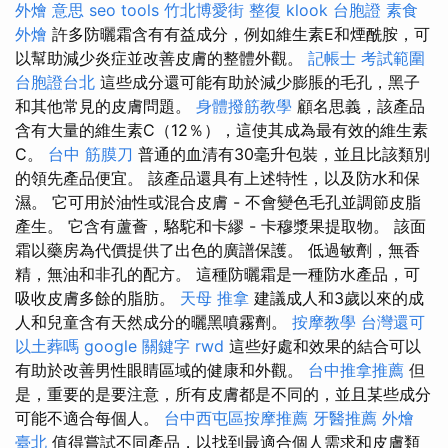
外燴 意思
seo tools
竹北博愛街 整復
klook 台胞證
素食
外燴
許多防曬霜含有有益成分，例如維生素E和煙酰胺，可
以幫助減少炎症並改善皮膚的整體外觀。
記帳士 考試範圍
台胞證台北
這些成分還可能有助於減少膨脹的毛孔，黑子
和其他常見的皮膚問題。
身體撥筋教學
顧名思義，該產品
含有大量的維生素C（12％），這使其成為最有效的維生素
C。
台中 筋膜刀
普通的血清有30毫升包裝，並且比該類別
的領先產品便宜。 該產品還具有上述特性，以及防水和保
濕。 它可用於油性或混合皮膚 - 不會變色毛孔並調節皮脂
產生。 它含有蘆薈，駱駝和卡繆 - 卡穆漿果提取物。 該面
霜以藥房為代價提供了出色的廣譜保護。 低過敏劑，無香
精，無油和非孔的配方。 這種防曬霜是一種防水產品，可
吸收皮膚多餘的脂肪。
天母 推拿
建議成人和3歲以來的成
人和兒童含有天然成分的曬黑噴霧劑。
按摩教學
台灣還可
以土葬嗎
google 關鍵字
rwd
這些好處和效果的結合可以
有助於改善男性眼睛區域的健康和外觀。
台中推拿推薦
但
是，重要的是要注意，所有皮膚都是不同的，並且某些成分
可能不適合每個人。
台中西屯區按摩推薦
牙醫推薦
外燴
臺北
值得嘗試不同產品，以找到最適合個人需求和皮膚類