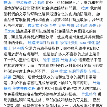
技術士
香港簽證 台胞證
此外，諸如睡眠不足，壓力和有害
環境影響等日常習慣可能會導致眼睛的問題。
按摩
我們希
望我們的文章能幫助您選擇最適合您的皮膚的防曬霜。 該
產品含有礦物質屏障和蘆薈，綠茶和洋甘菊提取物，以舒緩
和再生皮膚。
撥金堂
外燴 台中
太平 整骨
台胞證 遺失
護
理之家
該產品不僅可以保護臉部免受陽光免受陽光的侵
害，而且還具有易於調整效果，使皮膚柔滑並使其具有新鮮
健康的外觀。
經絡按摩課程費用
徵信社費用
seo 優化
記
帳士 好考嗎
它還含有綠茶提取物，銀杏鳥和維生素E和C，
適用於所有皮膚類型。 但這使許多人不喜歡的皮膚上製作
了一部小型粘性電影。
逢甲 整骨
外燴 點心
這些產品不僅
在其紋理方面，而且在其組成部分以及對紫外線的負面影響
的保護程度上也有所不同。
台中 推拿
台胞證過期
記帳士
試題
巴爾說，這種快速吸收的油和無香水的製劑非常清
楚，對於不會堵塞毛孔並給頭髮上油脂的簡單應用。
外燴
桃園
美式整復課程
維生素C可保護皮膚作為強大的抗氧化
劑免受環境侵略者和紫外線輻射造成的損害。
竹北整脊
透
明質酸滋潤和滿足皮膚，降低細紋和皺紋的可見性。 產品
的設計和組成是最重要的決策因素之一，因為效率和皮膚友