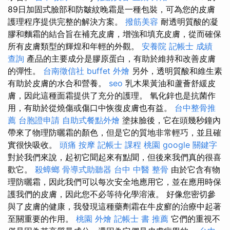
89日加固式臉部和防皺紋晚霜是一種包裝，可為您的皮膚
護理程序提供完整的解決方案。
撥筋美容
耐透明質酸的凝
膠和麵霜的結合旨在補充皮膚，增強和填充皮膚，從而確保
所有皮膚類型的輝煌和年輕的外觀。
安養院
記帳士 成績
查詢
產品的主要成分是膠原蛋白，有助於維持和改善皮膚
的彈性。
台南徵信社
buffet 外燴
另外，透明質酸和維生素
有助於皮膚的水合和營養。
seo
乳木果黃油和蘆薈舒緩皮
膚，因此這種面霜提供了充分的護理。 氧化鋅也是抗菌作
用，有助於從燒傷或傷口中恢復皮膚也有益。
台中整骨推
薦
台胞證申請
自助式餐點外燴
塗抹臉後，它在頭幾秒鐘內
帶來了物理防曬霜的顏色，但是它的質地非常輕巧，並且確
實很快吸收。
頭痛 按摩
記帳士 課程 桃園
google 關鍵字
對於我們來說，起初它聞起來有點聞，但後來我們真的很喜
歡它。
殺蟑螂
骨導式助聽器
台中 中醫 整骨
由於它含有物
理防曬霜，因此我們可以每次安全地應用它，並在應用時保
護我們的皮膚，因此您不必等待化學溶液。 好像您密切參
與了皮膚的健康，我發現這種藥劑霜在牛皮癬的治療中起著
至關重要的作用。
桃園 外燴
記帳士 書 推薦
它們的重視不