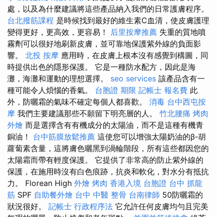
處，以及為什麼建議將這些產品納入我們的日常護膚程序。
台北撥筋課程
是時候找到最好的維生素C血清，使皮膚護理
變得更好，更高效，更容易！
后里按摩推薦
失重的質地噴
霧劑可以很好地刷新皮膚，並可靠地保護紫外線的負面影
響。
北投 按摩
應用時，在皮膚上根本沒有感覺到構圖，同
時提供出色的隱形保護。 它是一種防水配方，因此是海
灘，海灘和運動的理想選擇。
seo services
該產品含有一
種可能令人煩惱的香氣。
台胞證 期限
記帳士 報名費
此
外，防曬霜的氣味不確定每個人都喜歡。
消毒
台中西屯按
摩
我們主要建議那些不願留下明亮層的人。
竹北腰痛
烤肉
外燴
而是選擇含有有機成分的太陽油，而不是這種有機青
銅油！
台中筋膜放鬆推薦
這使您可以增強太陽奶油的β-胡
蘿蔔素含量，這將膚色曬黑到渦輪階段，所有這些都因您的
太陽霜而帶有輕度保護。 它提供了非常高的防止紫外線的
保護，在施用時沒有白色痕跡，抗炎和軟化，對水分有抵抗
力。 Florean High
外燴 烤肉
香港入境 台胞證
台中 抓龍
筋
SPF
自助餐外燴
台中 中醫 整骨
台南律師
50防曬霜的
狀況很好。
記帳士 行政程序法
它允許任何皮膚均勻且完美