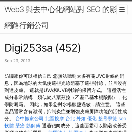
Web3 與去中心化網站對 SEO 的影響-
網路行銷公司
Digi253sa (452)
Sep 23, 2013
防曬霜你可以相信自己 您無法聽到太多有關UVC射線的消
息，因為地球的大氣使這些光線阻塞了這些射線，並且沒有
到達皮膚。 這就是UVA和UVB射線的保留方式。 這種活性
成分非常結構，類似於八葉茲拉（乙基己基水楊酸酯），化
學防曬霜。 因此，如果您對水楊酸鹽過敏，請注意。 這些
產品通常含有滋潤，抑制炎症並增強皮膚屏障功能的活性成
分。
台中搬家公司
北區按摩
台北 外燴
優化
整骨學徒
seo
軟體
壁癌
筋師傅
通過靶向成分，這些面霜可以顯著改善受