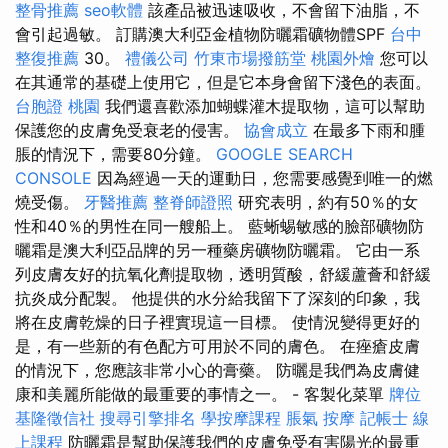
整骨推薦
seo軟體
該產品被迅速吸收，不會留下油脂，不
會引起過敏。 訂購澳大利亞金植物防曬霜礦物體SPF
台中
整復推薦
30。
禮儀公司
竹東市場撥筋堂
桃園外燴
您可以
在其通常的基礎上使用它，但是它本身會留下淺色的表面。
台胞證 桃園
我們還喜歡添加蝴蝶灌木提取物，這可以幫助
保護您的皮膚免受衰老的侵害。
協會成立
在最多下雨和腫
脹的情況下，需要80分鐘。
GOOGLE SEARCH
CONSOLE
因為經過一天的運動日，您需要感覺到唯一的燃
燒受傷。
牙醫推薦
整脊師證照
研究表明，約有50％的女
性和40％的男性在同一艘船上。 藍蜥蜴敏感的臉部礦物防
曬霜是澳大利亞品牌的另一種藥房礦物防曬霜。 它由一系
列皮膚友好的抗氧化劑提取物，透明質酸，舒緩蘆薈和舒緩
抗炎成分配製。 他提供的水分給我留下了深刻的印象，我
將在皮膚乾燥的日子裡實現這一目標。 使情況變得更好的
是，有一些新的有色配方可用於不同的膚色。 在痤瘡皮膚
的情況下，您應該非常小心的膏藥。 防曬是我們為皮膚健
康和美麗所能做的最重要的事情之一。 - 客製化菜單
牌位
基隆徵信社
搜尋引擎排名
學按摩課程
脹氣 按摩
記帳士 線
上課程
防曬霜是幫助保護我們的皮膚免受有害陽光的最重