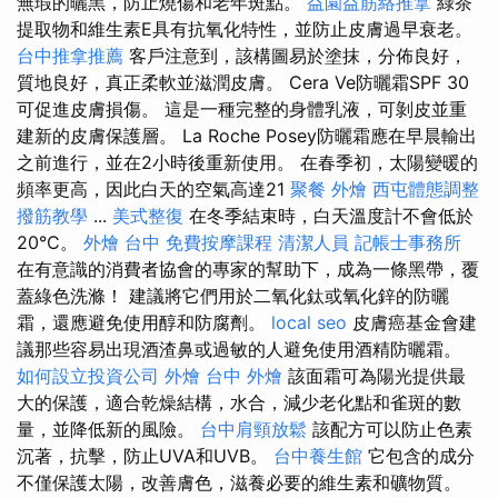
無瑕的曬黑，防止燒傷和老年斑點。
益園益筋絡推拿
綠茶
提取物和維生素E具有抗氧化特性，並防止皮膚過早衰老。
台中推拿推薦
客戶注意到，該構圖易於塗抹，分佈良好，
質地良好，真正柔軟並滋潤皮膚。 Cera Ve防曬霜SPF 30
可促進皮膚損傷。 這是一種完整的身體乳液，可剝皮並重
建新的皮膚保護層。 La Roche Posey防曬霜應在早晨輸出
之前進行，並在2小時後重新使用。 在春季初，太陽變暖的
頻率更高，因此白天的空氣高達21
聚餐 外燴
西屯體態調整
撥筋教學
...
美式整復
在冬季結束時，白天溫度計不會低於
20°C。
外燴 台中
免費按摩課程
清潔人員
記帳士事務所
在有意識的消費者協會的專家的幫助下，成為一條黑帶，覆
蓋綠色洗滌！ 建議將它們用於二氧化鈦或氧化鋅的防曬
霜，還應避免使用醇和防腐劑。
local seo
皮膚癌基金會建
議那些容易出現酒渣鼻或過敏的人避免使用酒精防曬霜。
如何設立投資公司
外燴
台中 外燴
該面霜可為陽光提供最
大的保護，適合乾燥結構，水合，減少老化點和雀斑的數
量，並降低新的風險。
台中肩頸放鬆
該配方可以防止色素
沉著，抗擊，防止UVA和UVB。
台中養生館
它包含的成分
不僅保護太陽，改善膚色，滋養必要的維生素和礦物質。