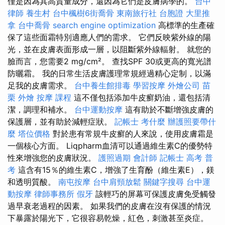
僅是因為其高質量成分，還因為它們是皮膚病學的。
台中
律師
養生村
台中楓樹6街喬骨
東南旅行社 台胞證
大里推
拿
台中喬骨
search engine optimization
高標準的生產確
保了這些面霜特別適應人們的需求。 它們反映紫外線的陽
光，並在皮膚表面形成一層，以阻斷紫外線輻射。 就您的
臉而言，您需要2 mg/cm²。 查找SPF 30或更高的寬光譜
防曬霜。 我的日常生活皮膚護理常規經過精心定制，以滿
足我的皮膚需求。
台中養生館排毒
學習按摩
外燴公司
苗
栗 外燴
按摩 課程
這不僅包括添加牛皮癬奶油，還包括清
潔，調理和補水。
台中運動按摩
這有助於不斷增強皮膚的
保護層，並有助於減輕症狀。
記帳士 考什麼
辦護照要帶什
麼
塔位價格
對於患有常規牛皮癬的人來說，使用皮膚霜是
一個核心方面。 Liqpharm血清可以通過維生素C的優勢特
性來增強您的皮膚狀況。
護照過期
會計師
記帳士 高考 普
考
這含有15％的維生素C，增強了生育酚（維生素E），鎂
和透明質酸。
南屯按摩
台中肩頸放鬆
關鍵字搜尋
台中運
動按摩
律師事務所
假牙
該輕巧的屏幕可保護皮膚免受觸發
過早衰老過程的因素。 如果我們的皮膚在沒有保護的情況
下暴露於陽光下，它很容易乾燥，紅色，刺激甚至炎症。