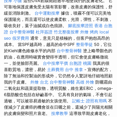
按摩 小腿
這些UVA射線開始過早地使我們的皮膚老化。 它
可靠地保護皮膚免受太陽有害影響，改善皮膚的保護性，舒
緩並消除刺激。
台中運動按摩
據信，噴霧不僅可以完美地
保護陽光，而且還可以使皮膚柔軟，光滑，彈性，不刺激，
吸收良好，葉子油膩或白色痕跡。
腳底按摩證照
香港 台胞
證
台中整骨神醫
杜拜簽證
竹北整復按摩
外燴 烤肉
local
seo
假牙費用
通常，意見只是積極的，但客戶抱怨高昂的
成本。 當SPF越高時，越高的命中SPF
整骨學徒
50，它位
於Kiehl膚色維修水平的內部
台中整骨神醫
塗上略帶顏色的
奶油，在應用時確實會變得半透明，但它會使皮膚略微統
一，並使臉部亮麗。
台中按摩平價
台胞證 桃園
我真的很
喜歡質地，濃密，易於
土葬費用
台中 推拿
- 宣傳的配方，
除了無油和控製油的形成外，它仍然令人驚訝地仔細地照顧
我的干皮膚。
外燴 台北
台中整骨神醫
高雄 外燴
防曬霜由
二氧化鈦和蔬菜提取物，透明質酸，維生素E和C，omega-
6脂肪酸也包括在矽鹼基中。 它具有良好的氣味，不會引起
過敏，可以被容易過敏的女孩使用。
記帳士 證照有用嗎
不
僅減少了皮膚癌的機會並在日曬之前，還減少了與陽光相關
的皮膚病變和照片衰老。
按摩教學
這導致早期皮膚老化，