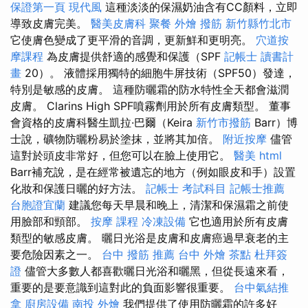
保證第一頁
現代風
這種淡淡的保濕奶油含有CC顏料，立即
導致皮膚完美。
醫美皮膚科
聚餐 外燴
撥筋 新竹縣竹北市
它使膚色變成了更平滑的音調，更新鮮和更明亮。
穴道按
摩課程
為皮膚提供舒適的感覺和保護（SPF
記帳士 讀書計
畫
20）。 液體採用獨特的細胞牛屏技術（SPF50）發達，
特別是敏感的皮膚。 這種防曬霜的防水特性全天都會滋潤
皮膚。 Clarins High SPF噴霧劑用於所有皮膚類型。 董事
會資格的皮膚科醫生凱拉·巴爾（Keira
新竹市撥筋
Barr）博
士說，礦物防曬粉易於塗抹，並將其加倍。
附近按摩
儘管
這對於頭皮非常好，但您可以在臉上使用它。
醫美
html
Barr補充說，是在經常被遺忘的地方（例如眼皮和手）設置
化妝和保護日曬的好方法。
記帳士 考試科目
記帳士推薦
台胞證宜蘭
建議您每天早晨和晚上，清潔和保濕霜之前使
用臉部和頸部。
按摩 課程
冷凍設備
它也適用於所有皮膚
類型的敏感皮膚。 曬日光浴是皮膚和皮膚癌過早衰老的主
要危險因素之一。
台中 撥筋 推薦
台中 外燴 茶點
杜拜簽
證
儘管大多數人都喜歡曬日光浴和曬黑，但從長遠來看，
重要的是要意識到這對此的負面影響很重要。
台中氣結推
拿
廚房設備
南投 外燴
我們提供了使用防曬霜的許多好