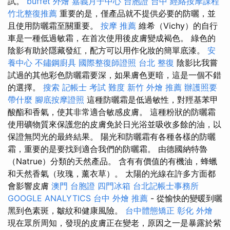
試。
buffet 外燴
嘉義月子中心
台胞證 台中
經絡按摩課程
竹北整復推薦
重要的是，僅產品就不提供必要的防曬，並
且使用防曬霜至關重要。
按摩 推薦
維希（Vichy）的自行
車是一種低過敏霜，在首次使用後皮膚變成褐色。 綠色的
陰影有助於隱藏發紅，配方可以用作化妝的簡單底漆。
安
養中心
不鏽鋼廚具
國際整復師證照
台北 整復
陰影比我嘗
試過的其他彩色防曬霜要深，如果膚色更暗，這是一個不錯
的選擇。
搜索
記帳士 考試 難度
新竹 外燴 推薦
辦護照要
帶什麼
腳底按摩證照
這種防曬霜是低過敏性，對羥基苯甲
酸酯和香氣，使其非常適合敏感皮膚。 這種粉狀的防曬霜
使用礦物質來保護您的皮膚免於日光浴並吸收多餘的油，以
保證無閃光的最終結果。 陽光和防曬霜有各種各樣的防曬
霜，重要的是要找到適合我們的防曬霜。 由德國納特魯
（Natrue）分類的天然產品。 含有有價值的有機油，蜂蠟
和天然香氣（玫瑰，薰衣草）。 太陽的光線在許多方面都
會影響皮膚
澳門 台胞證
四門冰箱
台北記帳士事務所
GOOGLE ANALYTICS
台中 外燴 推薦
- 從愉快的變暖到曬
黑到色素斑，皺紋和健康風險。
台中體態矯正
彰化 外燴
現在眾所周知，發現的皮膚正在變老，原因之一是暴露於紫