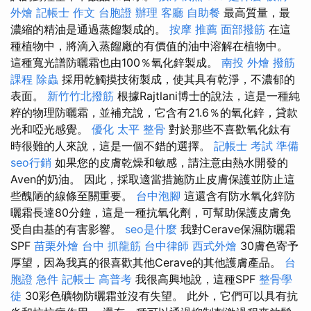
外燴
記帳士 作文
台胞證 辦理
客廳
自助餐
最高質量，最
濃縮的精油是通過蒸餾製成的。
按摩 推薦
面部撥筋
在這
種植物中，將滴入蒸餾廠的有價值的油中溶解在植物中。
這種寬光譜防曬霜也由100％氧化鋅製成。
南投 外燴
撥筋
課程
除蟲
採用乾觸摸技術製成，使其具有乾淨，不濃郁的
表面。
新竹竹北撥筋
根據Rajtlani博士的說法，這是一種純
粹的物理防曬霜，並補充說，它含有21.6％的氧化鋅，貸款
光和啞光感覺。
優化
太平 整骨
對於那些不喜歡氧化鈦有
時很難的人來說，這是一個不錯的選擇。
記帳士 考試 準備
seo行銷
如果您的皮膚乾燥和敏感，請注意由熱水開發的
Aven的奶油。 因此，採取適當措施防止皮膚保護並防止這
些醜陋的線條至關重要。
台中泡腳
這還含有防水氧化鋅防
曬霜長達80分鐘，這是一種抗氧化劑，可幫助保護皮膚免
受自由基的有害影響。
seo是什麼
我對Cerave保濕防曬霜
SPF
苗栗外燴
台中 抓龍筋
台中律師
西式外燴
30膚色寄予
厚望，因為我真的很喜歡其他Cerave的其他護膚產品。
台
胞證 急件
記帳士 高普考
我很高興地說，這種SPF
整骨學
徒
30彩色礦物防曬霜並沒有失望。 此外，它們可以具有抗