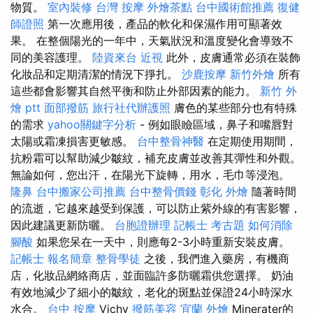
物質。
室內裝修
台灣 按摩
外燴茶點
台中國術館推薦
復健
師證照
第一次應用後，產品的軟化和保濕作用可顯著效
果。 在整個陽光的一年中，天氣狀況和溫度變化會導致不
同的美容護理。
陸資來台
近視
此外，皮膚通常必須在裝飾
化妝品和定期清潔的情況下掙扎。
沙鹿按摩
新竹外燴
所有
這些都會影響其自然平衡和防止外部因素的能力。
新竹 外
燴 ptt
面部撥筋
旅行社代辦護照
膚色的某些部分也有特殊
的需求
yahoo關鍵字分析
- 例如眼瞼區域，鼻子和嘴唇對
太陽或霜凍損害更敏感。
台中整骨神醫
在定期使用期間，
抗粉霜可以幫助減少皺紋，補充皮膚並改善其彈性和外觀。
無論如何，您出汗，在陽光下旋轉，用水，毛巾等浸泡。
隆鼻
台中搬家公司推薦
台中整骨價錢
彰化 外燴
隨著時間
的流逝，它越來越受到保護，可以防止紫外線的有害影響，
因此建議更新防曬。
台胞證辦理
記帳士 考古題
如何消除
腳酸
如果您呆在一天中，則應每2-3小時重新安裝皮膚。
記帳士 報名簡章
整骨學徒
之後，我們進入藥房，有機商
店，化妝品網絡商店，並面臨許多防曬霜供您選擇。 奶油
有效地減少了細小的皺紋，老化的斑點並保證24小時深水
水合。
台中 按摩
Vichy
撥筋美容
宜蘭 外燴
Minerater的