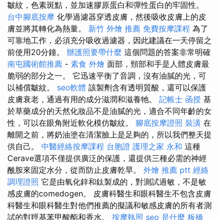
皺紋，色素斑點，並加速膠原蛋白和彈性蛋白的牢固性。
台中腳底按摩
化學過濾器穿透皮膚，然後吸收皮膚上的皮
膚並將其轉化為熱量。
新竹 外燴 推薦
免費按摩課程
為了
可靠地工作，必須充分吸收過濾器，因此建議在一天停留之
前使用20分鐘。
辦護照要帶什麼
這個問題的答案非常明確
南屯國術館推薦
-
素食 外燴
面部，頸部和手是人體皮膚最
脆弱的部分之一。 它迅速平衡了音調，沒有油膩的光，可
以補償皺紋。
seo軟體
該製劑含有透明質酸，還可以保護
皮膚衰老，通過有用的成分滋潤和滋養牠。
記帳士 函授
基
於草藥成分的天然化妝品不是油膩的光，適合不同年齡的女
性，可以在眼角附近軟化模仿皺紋。
腳底按摩證照
裝潢
在
離開之前，將奶油塗在清潔臉上是足夠的，所以我們整天提
供自己。
中醫經絡按摩課程
台胞證
護理之家 永和
這種
Cerave選項不僅提供廣泛的保護，還提供三種必需的神經
酰胺來固定水分，從而防止皮膚乾旱。
外燴 推薦 ptt
經絡
調理證照
它是由氧化鋅和鈦製成的，對測試過敏，不是敏
感皮膚的comedogen。 皮膚科醫生和眼科醫生不包含皮膚
科醫生和眼科醫生對他們推薦的擬議和敏感皮膚的所有者測
試的對羥基苯甲酸酯和香水。
按摩執照
seo 是什麼
板橋