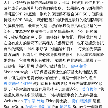
因此，值得投資最佳的品牌罰款，可以用來使用它們具有正
確的成分來保護和加強我們的表皮。 如果將SPF 30防曬霜
潤滑至SPF 20底漆，則您的保護將不適合SPF 50，但將保
持最大SPF 30級。 我們已經知道哪個是最好的物理防曬霜
的臉和身體。 最重要的是，您的早晨例行活動是防曬的一
部分，並為您的皮膚提供大量的保護基礎。 它可用於敏
感，痤瘡和酒渣鼻，是一個很好的脫角質。 即使我們可以
在沒有處方的情況下以某種方式獲得它們，也不建議您嘗試
自己的鬍鬚！ 維生素類似（但無論如何），每天的光保護
是必須的，因為活性成分本身俱有光敏性，因此當它暴露於
陽光時，它會失去其有效性。 如果您在此網站上購買了一
些鏈接，福布斯可以獲得少數銷售額。
台中 整骨
Shainhouse說，棍子保護器將使您的頭髮比其他配方更
難，但是如果您需要額外的蓋子，這是一個不錯的選擇。
香港簽證 台胞證
使用這種勤奮的選項具有禿頭或濃密的頭
髮，但是當纖維薄或容易累積時，請錯過它。
美容撥筋
“我
建議灰塵為很多頭髮頭皮，”洛杉磯董事會的皮膚科醫生
Weitzbuch
下午茶 外燴
Thing博士說。
除白蟻推薦
這種
SuperGoop
記帳士 會計 書
Por
鬆筋堂
Spray是一個舒適