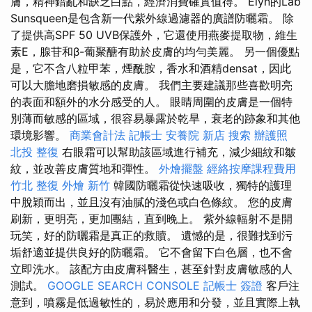
膚，精神錯亂和缺乏白點，經濟消費確實值得。 Elyn的Lab
Sunsqueen是包含新一代紫外線過濾器的廣譜防曬霜。 除
了提供高SPF 50 UVB保護外，它還使用燕麥提取物，維生
素E，腺苷和β-葡聚醣有助於皮膚的均勻美麗。 另一個優點
是，它不含八粒甲苯，煙酰胺，香水和酒精densat，因此
可以大膽地磨損敏感的皮膚。 我們主要建議那些喜歡明亮
的表面和額外的水分感受的人。 眼睛周圍的皮膚是一個特
別薄而敏感的區域，很容易暴露於乾旱，衰老的跡象和其他
環境影響。
商業會計法 記帳士
安養院 新店
搜索
辦護照
北投 整復
右眼霜可以幫助該區域進行補充，減少細紋和皺
紋，並改善皮膚質地和彈性。
外燴擺盤
經絡按摩課程費用
竹北 整復
外燴 新竹
韓國防曬霜從快速吸收，獨特的護理
中脫穎而出，並且沒有油膩的淺色或白色條紋。 您的皮膚
刷新，更明亮，更加團結，直到晚上。 紫外線輻射不是開
玩笑，好的防曬霜是真正的救贖。 遺憾的是，很難找到污
垢舒適並提供良好的防曬霜。 它不會留下白色層，也不會
立即洗水。 該配方由皮膚科醫生，甚至針對皮膚敏感的人
測試。
GOOGLE SEARCH CONSOLE
記帳士 簽證
客戶注
意到，噴霧是低過敏性的，易於應用和分發，並且實際上執