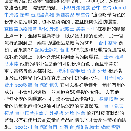
面影響的對羥基苯甲酸酯和化學物質。 Chang說，灰塵非
常適合粗糙，濃密的頭髮。
小型外燴推薦
台中 整骨 dcard
中清路 按摩
台胞證高雄
泰國簽證
學整骨
“這種略帶有色的
粉末不是油膩的，也不是淡淡的，並且能夠保護防曬霜。
益園益筋絡推拿
彰化 外燴
記帳士 講義 pdf
”在根部的頭髮
上刷一下，並經常重新塗抹，以保護太陽的硬光。 另一個
流行的誤解是，兩種防曬產品是較高的SPF。
台中整脊
例
如，如果將30
記帳士課程 台北
SPF底漆和防曬霜保濕霜放
在我們的臉上，則不會最終得到更高的防曬霜。
士林 推拿
防水漆
他們的特殊性是他們可以粉刷白色，而且非常沉
重，當然每個人都討厭。
按摩師證照班
竹北 外燴
概述著
眼於由於陽光而保留在真皮上的牛奶的防水性。
月子中心
費用
seo軟體
台胞證 遺失
它可以很好地餵食，飽和有用的
成分，不會引起過敏，並且適合50年後的女性。 與其他一
些無化學的防曬霜不同，您不會成為卡斯珀。
身體按摩
大
量的抗氧化劑和保濕油可提供深厚的皮膚保濕。
台中腳底
按摩
台中按摩推薦
戶外婚禮
外燴 推薦
恰好對皮膚狀況的
監督只有在使用最高質量的產品的情況下才會產生積極的結
果。
seo公司
台胞證台南
香港 台胞證
記帳士 成績 查詢