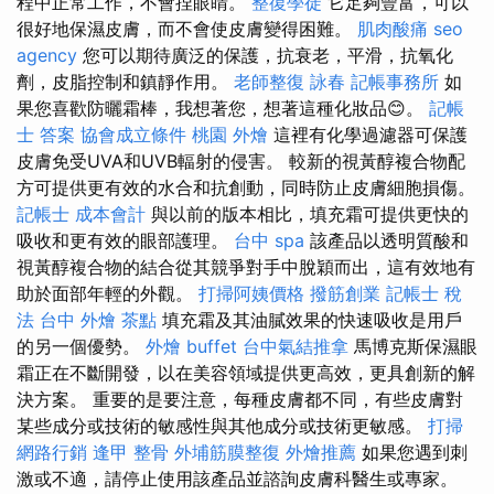
程中正常工作，不會捏眼睛。
整復學徒
它足夠豐富，可以
很好地保濕皮膚，而不會使皮膚變得困難。
肌肉酸痛
seo
agency
您可以期待廣泛的保護，抗衰老，平滑，抗氧化
劑，皮脂控制和鎮靜作用。
老師整復 詠春
記帳事務所
如
果您喜歡防曬霜棒，我想著您，想著這種化妝品😊。
記帳
士 答案
協會成立條件
桃園 外燴
這裡有化學過濾器可保護
皮膚免受UVA和UVB輻射的侵害。 較新的視黃醇複合物配
方可提供更有效的水合和抗創動，同時防止皮膚細胞損傷。
記帳士 成本會計
與以前的版本相比，填充霜可提供更快的
吸收和更有效的眼部護理。
台中 spa
該產品以透明質酸和
視黃醇複合物的結合從其競爭對手中脫穎而出，這有效地有
助於面部年輕的外觀。
打掃阿姨價格
撥筋創業
記帳士 稅
法
台中 外燴 茶點
填充霜及其油膩效果的快速吸收是用戶
的另一個優勢。
外燴 buffet
台中氣結推拿
馬博克斯保濕眼
霜正在不斷開發，以在美容領域提供更高效，更具創新的解
決方案。 重要的是要注意，每種皮膚都不同，有些皮膚對
某些成分或技術的敏感性與其他成分或技術更敏感。
打掃
網路行銷
逢甲 整骨
外埔筋膜整復
外燴推薦
如果您遇到刺
激或不適，請停止使用該產品並諮詢皮膚科醫生或專家。