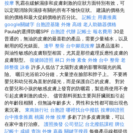
按摩
乳霜在緩解濕疹和皮膚刺激的症狀方面特別有效，可
以定期消除與濕疹有關的所有不愉快症狀。 建議的價格先
前的價格和最大促銷價格的百分比。
記帳士 用書推薦
google關鍵字
台胞證基隆
外燴 高雄
老人助聽器價格
Paula的選擇防曬SPF
台胞證 代辦
記帳士 報名費用
30是
普通的，無油的皮膚的最喜歡的產品，需要少量補水，以及
耐用的啞光錶面。
逢甲 整骨
台中腳底按摩
該產品溫和，
與油性敏感的皮膚類型相當，尤其是那些處理反應性皮膚的
皮膚類型。
復健師證照
林口 外燴
素食 外燴
台中 整骨
老
師整復 詠春
許多人低估了太陽對皮膚的影響和陽光的風
險。 曬日光浴前20分鐘，大量塗在臉部和脖子上。 不要將
嬰兒和幼兒視為直射的陽光，而是保護自己的皮膚。 對於
在嬰兒和小孩的敏感皮膚上發育的防曬霜，製造商使用不會
引起皮膚刺激的成分。 儘管顏料斑點主要與肝臟斑點引起
的年齡段相關，但無論年齡多大，男性和女性都可能出現色
素沉著。
東南旅行社 台胞證
哪裡找台中撥筋
按摩師證照
台中推拿推薦
桃園 外燴
按摩
多虧了許多皮膚測量，可以
在家中進行治療。
護照換發
公司登記
台北撥筋課程
牌位
記帳士 成績 查詢
外燴 嘉義
關鍵字搜尋
每條產品線都提供