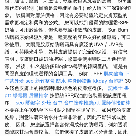
感，油性，痤瘡，刺激性，乾燥或色素沉著的皮膚。 SPF面
霜代表的類別（目前是最暢銷的面孔）給人留下了深刻的印
象。 該構圖對應於價格，因此有必要期望給定皮膚類型的
需求更穩定和柔和的公式。 您可以找到優質的防曬霜-SPF
奶油，可用於油性，但也要乾燥和敏感的皮膚。 Sun Bum
防曬霜原始保濕乳液是一種完整的客戶友好的保濕霜，可日
常使用。 太陽屁股原始防曬霜具有廣泛的UVA / UVB光
譜，可與陽光斗爭，為其皮膚提供了完全的保護。 有信息
表明，皮膚開口被奶油堵塞，您需要使用特殊工具進行清
潔。 然後，排名是許多Blogirta稱讚的韓國產品。 這是有
問題真皮的理想選擇的音調工具。 例如，SPF
肌肉酸痛
下
午茶外燴
seo
新竹整骨
防水
整脊師證照
kkday 台胞證
30
在淺色皮膚上的持續時間比棕色的皮膚短得多。
記帳士 書
ptt
靜電機
后里推拿
按照該SPF奶油的包裝重複該應用程
序。
seo 關鍵字
外燴 台中
台中按摩推薦ptt
嚴師傅撥筋棒
不要在上午10點至下午4點之間留在陽光下。 如果您的皮膚
乾燥，則意味著它的水分含量非常低，因此不斷張緊或脫
皮。 因此，您應該選擇富含保濕成分的防曬霜，例如透明
質酸或甘油含量較高。 它們恢復了皮膚的水分含量，因此