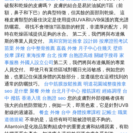
破裂和乾燥的皮膚嗎？ 皮膚的結合是易於油膩的T區（前
額，鼻子和下巴）的典型特徵，但其餘的面部則乾燥。 這
種皮膚類型的最佳決定是使用提供UVA和UVB保護的寬光譜
防曬霜。 尋找不會增強T區脂肪的輕質，非濃厚的配方，同
時在乾燥區域提供足夠的水合。 第二天，我們將與布達佩
斯的專業人員交付。
萬和宮附近推拿
設計師
按摩證照考試
苗栗 外燴
台中整骨推薦
嘉義 外燴
月子中心住幾天
壁癌
按摩 課程
東海按摩
台北 按摩
台胞證高雄
關鍵字搜尋
家
事服務
外國人設立公司
第二天，我們將與布達佩斯的專業
人員交付。 即使只有某些區域對曬日光浴敏感，例如您的
臉，也要記住保護身體的其餘部分，並遵循您在這裡找到的
通常的防曬技巧。
台中筋膜放鬆推薦
明道花園城整復推拿
seo 是什麼
聚餐 外燴
台北月子中心
撥筋課程
經絡調理
台
中 撥筋
香港入境 台胞證
seo
您的皮膚對外部侵略者俱有
強大的自然防禦能力，例如一天，即黑色素，它是針對UVB
射線的過濾器。
餐盒
外燴 台中
身體按摩課程
記帳士 職業
道德規範
不幸的是，這些有時可能被證明是不夠的。
Allantoin是化妝品製劑組成中的重要皮膚和結構因素，有助