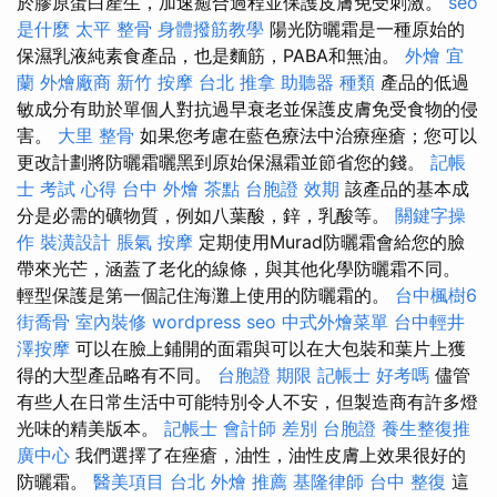
於膠原蛋白產生，加速癒合過程並保護皮膚免受刺激。
seo
是什麼
太平 整骨
身體撥筋教學
陽光防曬霜是一種原始的
保濕乳液純素食產品，也是麵筋，PABA和無油。
外燴 宜
蘭
外燴廠商
新竹 按摩
台北 推拿
助聽器 種類
產品的低過
敏成分有助於單個人對抗過早衰老並保護皮膚免受食物的侵
害。
大里 整骨
如果您考慮在藍色療法中治療痤瘡；您可以
更改計劃將防曬霜曬黑到原始保濕霜並節省您的錢。
記帳
士 考試 心得
台中 外燴 茶點
台胞證 效期
該產品的基本成
分是必需的礦物質，例如八葉酸，鋅，乳酸等。
關鍵字操
作
裝潢設計
脹氣 按摩
定期使用Murad防曬霜會給您的臉
帶來光芒，涵蓋了老化的線條，與其他化學防曬霜不同。
輕型保護是第一個記住海灘上使用的防曬霜的。
台中楓樹6
街喬骨
室內裝修
wordpress seo
中式外燴菜單
台中輕井
澤按摩
可以在臉上鋪開的面霜與可以在大包裝和葉片上獲
得的大型產品略有不同。
台胞證 期限
記帳士 好考嗎
儘管
有些人在日常生活中可能特別令人不安，但製造商有許多燈
光味的精美版本。
記帳士 會計師 差別
台胞證
養生整復推
廣中心
我們選擇了在痤瘡，油性，油性皮膚上效果很好的
防曬霜。
醫美項目
台北 外燴 推薦
基隆律師
台中 整復
這