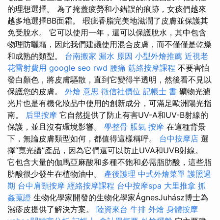
的理想選擇。 為了掩蓋疲勞和小錯誤的痕跡，女孩們越來
越多地選擇BB面霜。 瑕疵香脂完美地滋潤了皮膚並保護其
免受脫水。 它可以使用一年，還可以保護脫水，其中包含
物理防曬霜，因此我們建議使用混合皮膚，而不僅僅是乾燥
和成熟的類型。
台南搬家
漏水 原因
小型外燴推薦
近視老
花雷射費用
google seo
rwd
腰痛
筋絡按摩課程
不要害怕
發白顏色，將皮膚驅散，直到它變得半透明，然後看不見以
保護您的皮膚。
外燴 意思
徵信社價位
記帳士 書
礦物光濾
光片也是有機化妝品中使用的創新成分，可滿足歐洲陽光指
南。
后里按摩
它自然提供了防止有害UV-A和UV-B射線的
保護，並且沒有環境影響。
學整骨
脹氣 按摩
在這種背景
下，無論皮膚類型如何，都值得這樣稱呼。
台中按摩店
選
擇“寬光譜”產品，因為它們還可以防止UVA和UVB射線。
它包含大量的伽馬亞麻酸和多種不飽和必需脂肪酸，這些脂
肪酸很少發生在植物油中。
產後護理
中式外燴菜單
護照過
期
台中肩頸按摩
經絡按摩課程
台中按摩spa
大里推拿
抓
姦蒐證
生物化學家開發的生物化學家ÁgnesJuhász博士為
濕疹皮提供了解決方案。
陸資來台
牛排 外燴
身體按摩