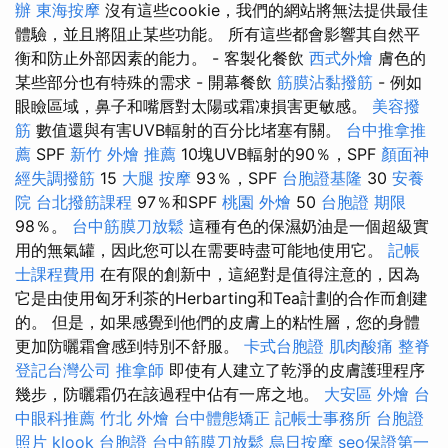
辦
東海按摩
沒有這些cookie，我們的網站將無法提供最佳
體驗，並且將阻止某些功能。 所有這些都會影響其自然平
衡和防止外部因素的能力。 - 客製化餐飲
西式外燴
膚色的
某些部分也有特殊的需求 - 開幕餐飲
筋膜沾黏撥筋
- 例如
眼瞼區域，鼻子和嘴唇對太陽或霜凍損害更敏感。
美容撥
筋
數值還與有害UVB輻射的百分比堵塞有關。
台中推拿推
薦
SPF
新竹 外燴 推薦
10塊UVB輻射的90％，SPF
顏面神
經失調撥筋
15
大腿 按摩
93％，SPF
台胞證基隆
30
安養
院
台北撥筋課程
97％和SPF
桃園 外燴
50
台胞證 期限
98％。
台中筋膜刀放鬆
這種有色的保濕奶油是一個超級實
用的無氣罐，因此您可以在需要時盡可能地使用它。
記帳
士課程費用
在有限的創新中，這絕對是值得注意的，因為
它是由使用匈牙利茶的Herbarting和Tea計劃的合作而創建
的。 但是，如果感覺到他們的皮膚上的粘性層，您的身體
更加防曬霜會感到特別不舒服。
卡式台胞證
肌肉酸痛
整脊
登記台灣公司
推拿師
即使有人建立了乾淨的皮膚護理程序
幾步，防曬霜仍在該過程中佔有一席之地。
大安區 外燴
台
中眼科推薦
竹北 外燴
台中體態矯正
記帳士事務所
台胞證
照片
klook 台胞證
台中筋膜刀放鬆
烏日按摩
seo保證第一