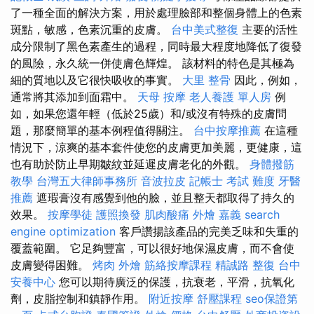
了一種全面的解決方案，用於處理臉部和整個身體上的色素
斑點，敏感，色素沉重的皮膚。
台中美式整復
主要的活性
成分限制了黑色素產生的過程，同時最大程度地降低了復發
的風險，永久統一併使膚色輝煌。 該材料的特色是其極為
細的質地以及它很快吸收的事實。
大里 整骨
因此，例如，
通常將其添加到面霜中。
天母 按摩
老人養護 單人房
例
如，如果您還年輕（低於25歲）和/或沒有特殊的皮膚問
題，那麼簡單的基本例程值得關注。
台中按摩推薦
在這種
情況下，涼爽的基本套件使您的皮膚更加美麗，更健康，這
也有助於防止早期皺紋並延遲皮膚老化的外觀。
身體撥筋
教學
台灣五大律師事務所
音波拉皮
記帳士 考試 難度
牙醫
推薦
遮瑕膏沒有感覺到他的臉，並且整天都取得了持久的
效果。
按摩學徒
護照換發
肌肉酸痛
外燴 嘉義
search
engine optimization
客戶讚揚該產品的完美乏味和失重的
覆蓋範圍。 它足夠豐富，可以很好地保濕皮膚，而不會使
皮膚變得困難。
烤肉 外燴
筋絡按摩課程
精誠路 整復 台中
安養中心
您可以期待廣泛的保護，抗衰老，平滑，抗氧化
劑，皮脂控制和鎮靜作用。
附近按摩
舒壓課程
seo保證第