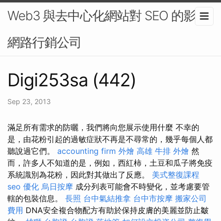
Web3 與去中心化網站對 SEO 的影響-
網路行銷公司
Digi253sa (442)
Sep 23, 2013
滿足所有需求的防曬，我們將向您展示使用什麼 不幸的
是，由花粉引起的過敏症狀不再是不尋常的，幾乎每個人都
聽說過它們。
accounting firm
外燴 高雄
牛排 外燴
然
而，許多人不知道的是，例如，西紅柿，土豆和瓜子將免疫
系統識別為花粉，因此對其做出了反應。
美式整復課程
seo 優化
烏日按摩
成分列表可能會不時變化，並考慮要管
轄的包裝信息。
長照
台中氣結推拿
台中市按摩
搬家公司
費用
DNA安全複合物配方有助於保持皮膚的美麗並防止皺