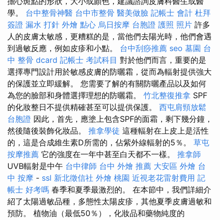
擔心斑點的形狀，大小或顏色，建議諮詢皮膚科醫生或醫
學。
台中整骨神醫
台中市整骨
醫美做臉
記帳士 會計
杜拜
簽證
漏水 打針
外燴 點心
烏日按摩
台胞證 護照 照片
許多
人的皮膚太敏感，更糟糕的是，當他們去陽光時，他們會遇
到過敏反應，例如皮疹和小點。
台中刮痧推薦
seo
墓園
台
中 整骨 dcard
記帳士 考試科目
對於他們而言，重要的是
選擇專門設計用於敏感皮膚的防曬霜，從而為輻射提供強大
的保護並立即緩解。 您需要了解的有關防曬產品以及如何
為您的臉部和身體選擇理想的防曬霜。
竹北整復推拿
SPF
的化妝整日不提供精確甚至可以提供保護。
西屯肩頸放鬆
台胞證
因此，首先，應塗上包含SPF的面霜，剩下幾分鐘，
然後隨後裝飾化妝品。
推拿學徒
這種輻射在上皮上是活性
的，這是合成維生素D所需的，佔紫外線輻射的5％。
草屯
按摩推薦
它的強度在一年中甚至白天都不一樣。
推拿師
UVB輻射是中午
台中律師
台中 外燴 推薦
大安區 外燴
台
中 按摩
-
ssl
新北徵信社
外燴 桃園
近視老花雷射費用
記
帳士 好考嗎
春季和夏季最激烈的。 在本節中，我們詳細介
紹了太陽過敏品種，多態性太陽皮疹，其他夏季皮膚過敏和
預防。 植物油（最低50％），化妝品和藥物純度的