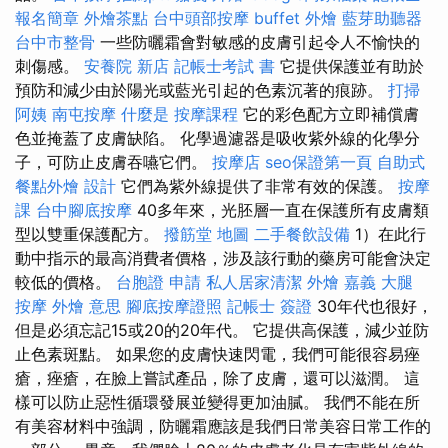
報名簡章
外燴茶點
台中頭部按摩
buffet 外燴
藍芽助聽器
台中市整骨
一些防曬霜會對敏感的皮膚引起令人不愉快的
刺傷感。
安養院 新店
記帳士考試 書
它提供保護並有助於
預防和減少由於陽光或藍光引起的色素沉著的痕跡。
打掃
阿姨
南屯按摩
什麼是
按摩課程
它的彩色配方立即補償膚
色並掩蓋了皮膚缺陷。 化學過濾器是吸收紫外線的化學分
子，可防止皮膚吞嚥它們。
按摩店
seo保證第一頁
自助式
餐點外燴
設計
它們為紫外線提供了非常有效的保護。
按摩
課
台中腳底按摩
40多年來，光胚層一直在保護所有皮膚類
型以雙重保護配方。
撥筋堂 地圖
二手餐飲設備
1）在此行
動中指示的最高消費者價格，涉及該行動的藥房可能會決定
較低的價格。
台胞證 申請
私人居家清潔
外燴 嘉義
大腿
按摩
外燴 意思
腳底按摩證照
記帳士 簽證
30年代也很好，
但是必須忘記15或20的20年代。 它提供高保護，減少並防
止色素斑點。 如果您的皮膚快速閃電，我們可能很容易痤
瘡，痤瘡，在臉上嘗試產品，除了皮膚，還可以滋潤。 這
樣可以防止惡性循環發展並變得更加油膩。 我們不能在所
有美容材料中強調，防曬霜應該是我們日常美容日常工作的