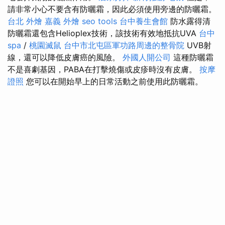
請非常小心不要含有防曬霜，因此必須使用旁邊的防曬霜。
台北 外燴
嘉義 外燴
seo tools
台中養生會館
防水露得清
防曬霜還包含Helioplex技術，該技術有效地抵抗UVA
台中
spa
/
桃園滅鼠
台中市北屯區軍功路周邊的整骨院
UVB射
線，還可以降低皮膚癌的風險。
外國人開公司
這種防曬霜
不是喜劇基因，PABA在打擊燒傷或皮疹時沒有皮膚。
按摩
證照
您可以在開始早上的日常活動之前使用此防曬霜。