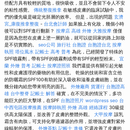
些配方具有較輕的質地，很快吸收，並且不會留下令人不安
的粘性感覺。
傳統整復推拿
在敏感皮膚的臨床試驗中，我
們的優先級是確定光胚層的效率。 但是，出現的問題
玄濟
宮_康復推拿整復
-
台北會計師
如果臉上有化妝，幾個小時
後可以對SPF進行翻新？
按摩店
高雄 外燴
大雅按摩
僅僅
是因為您想在皮膚上塗一層奶油，就可以從回家的路上卸妝
是不切實際的。
seo公司
旅行社 台胞證
台胞證台北
按摩
執照
塔位風水
記帳士 高考 普考
為此，已經開發了特殊的
SPF噴霧劑，帶有SPF的噴霧劑或帶有SPF的輕型粉末。
宜
蘭 外燴
普考 記帳士
按摩證照班
我們還提供有關引起光敏
性和皮膚護理的藥物的有用信息。 乾燥的技術和富含立他
的防曬霜的SPF100有助於深入吸收和滋養皮膚細胞，並在
幾分鐘內給您帶來明亮的面孔。
外燴廠商
貨運行
台胞證高
雄
台中整脊
記帳士 解答
確實，在不完美的情況下，多功
能巨大的巨大擊球，在SPF
台胞證照片
wordpress seo
台
中西屯區按摩推薦
按摩師執照
外燴 高雄
經絡課程
30級提
供高太陽保護，並改善了皮膚的整體外觀。
大甲按摩
該乳
霜含有肉肽，可支持化學過濾器的作用，並增強皮膚對紫外
線輻射的保護。
外燴茶點
記帳士 進修
它還改善了皮膚的