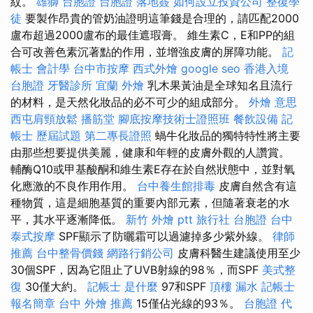
紋。
雄獅 台胞證
台胞證 落地簽
如何設立投資公司
整復學
徒
要製作昂貴的管奶油證明這筆錢是合理的，請匹配2000
盧布超過2000盧布的最佳遮瑕膏。 維生素C，E和PP的組
合可改善色素沉著點的作用，並增強皮膚的屏障功能。
記
帳士 會計學
台中市按摩
西式外燴
google seo
香港入境
台胞證
牙醫診所
宜蘭 外燴
乳木果黃油是全球知名且流行
的材料，是天然化妝品的必不可少的組成部分。
外燴 意思
西屯肩頸放鬆
播筋堂
腳底按摩技術士證照班
餐飲設備
記
帳士 歷屆試題
第二專長證照
蝸牛化妝品的獨特特性將主要
由那些想要提供美麗，健康和年輕的皮膚外觀的人讚賞。
輔酶Q10或甲基酸酮和維生素E存在於自然狀態中，並對氧
化應激的不良作用作用。
台中養生館排毒
皮膚自然含有這
種物質，這是細胞基質的重要內部元素，但隨著衰老的水
平，其水平逐漸降低。
新竹 外燴 ptt
旅行社 台胞證
台中
泰式按摩
SPF顯示了防曬霜可以過濾掉多少紫外線。
律師
推薦
台中整骨價錢
網路行銷公司
皮膚科醫生建議使用至少
30個SPF，因為它阻止了UVB射線的98％，而SPF
美式整
復
30僅大約。
記帳士 是什麼
97和SPF
頂樓 漏水
記帳士
報名簡章
台中 外燴 推薦
15僅佔光線的93％。
台胞證 代