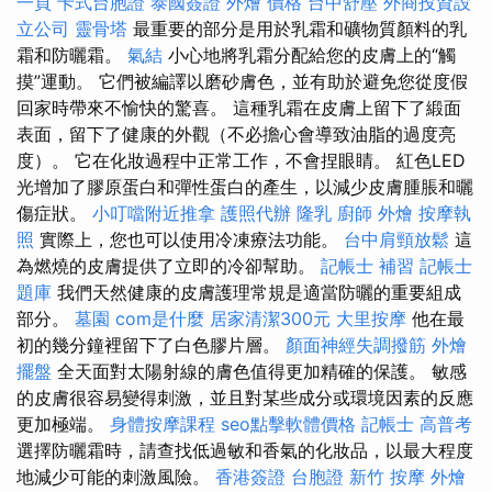
一頁
卡式台胞證
泰國簽證
外燴 價格
台中舒壓
外商投資設
立公司
靈骨塔
最重要的部分是用於乳霜和礦物質顏料的乳
霜和防曬霜。
氣結
小心地將乳霜分配給您的皮膚上的“觸
摸”運動。 它們被編譯以磨砂膚色，並有助於避免您從度假
回家時帶來不愉快的驚喜。 這種乳霜在皮膚上留下了緞面
表面，留下了健康的外觀（不必擔心會導致油脂的過度亮
度）。 它在化妝過程中正常工作，不會捏眼睛。 紅色LED
光增加了膠原蛋白和彈性蛋白的產生，以減少皮膚腫脹和曬
傷症狀。
小叮噹附近推拿
護照代辦
隆乳
廚師 外燴
按摩執
照
實際上，您也可以使用冷凍療法功能。
台中肩頸放鬆
這
為燃燒的皮膚提供了立即的冷卻幫助。
記帳士 補習
記帳士
題庫
我們天然健康的皮膚護理常規是適當防曬的重要組成
部分。
墓園
com是什麼
居家清潔300元
大里按摩
他在最
初的幾分鐘裡留下了白色膠片層。
顏面神經失調撥筋
外燴
擺盤
全天面對太陽射線的膚色值得更加精確的保護。 敏感
的皮膚很容易變得刺激，並且對某些成分或環境因素的反應
更加極端。
身體按摩課程
seo點擊軟體價格
記帳士 高普考
選擇防曬霜時，請查找低過敏和香氣的化妝品，以最大程度
地減少可能的刺激風險。
香港簽證 台胞證
新竹 按摩
外燴