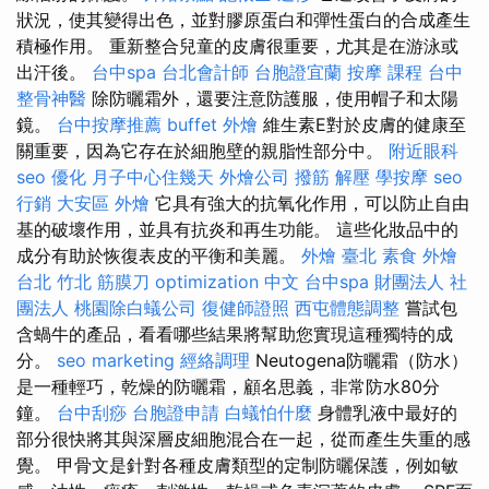
狀況，使其變得出色，並對膠原蛋白和彈性蛋白的合成產生
積極作用。 重新整合兒童的皮膚很重要，尤其是在游泳或
出汗後。
台中spa
台北會計師
台胞證宜蘭
按摩 課程
台中
整骨神醫
除防曬霜外，還要注意防護服，使用帽子和太陽
鏡。
台中按摩推薦
buffet 外燴
維生素E對於皮膚的健康至
關重要，因為它存在於細胞壁的親脂性部分中。
附近眼科
seo 優化
月子中心住幾天
外燴公司
撥筋 解壓
學按摩
seo
行銷
大安區 外燴
它具有強大的抗氧化作用，可以防止自由
基的破壞作用，並具有抗炎和再生功能。 這些化妝品中的
成分有助於恢復表皮的平衡和美麗。
外燴 臺北
素食 外燴
台北
竹北 筋膜刀
optimization 中文
台中spa
財團法人 社
團法人
桃園除白蟻公司
復健師證照
西屯體態調整
嘗試包
含蝸牛的產品，看看哪些結果將幫助您實現這種獨特的成
分。
seo marketing
經絡調理
Neutogena防曬霜（防水）
是一種輕巧，乾燥的防曬霜，顧名思義，非常防水80分
鐘。
台中刮痧
台胞證申請
白蟻怕什麼
身體乳液中最好的
部分很快將其與深層皮細胞混合在一起，從而產生失重的感
覺。 甲骨文是針對各種皮膚類型的定制防曬保護，例如敏