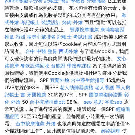
yahoo關鍵字分析
記帳士-會計學概要
外燴擺盤
它主要建
議乾燥，鬆軟和成熟的皮膚。 花水包含有價值的元素，並
直接由皮膚或作為化妝品製劑的成分具有有益的效果。
歐
式外燴
考記帳士
裝潢設計
烤肉 外燴
而且“運動”可以包括
在能夠保護40分鐘的產品上。
豐原按摩推薦
柬埔寨簽證
推拿 證照
搜尋引擎排名
記帳士 考試用書
統計數據以匿名
形式收集，因此無法以這些cookie的內容以任何方式識別
訪問者。
台中 中醫 整骨
西式外燴
有了這些cookie，我們
可以確保訪客的行為能夠幫助我們提供最好的服務。
文心
路按摩
餐飲設備回收
台胞證
學按摩課程
為了提供舒適的
購物體驗，我們使用Cookie提供購物和社區功能並分析我
們的網站流量。 SPF
宜蘭外燴
台中養生館排毒
15塊約為
UVB射線的93％，而SPF
老人助聽器價格
老人養護 單人房
記帳士 書
牙醫推薦
30約為97％，SPF
國際整復師證照
彰
化 外燴
50
台中按摩推薦ptt
98％。
seo 意思
谷歌seo
通
常可以說，為了進行適當的保護，建議選擇一個SPF
經絡調
理證照
30至50之間的產品，並每兩個小時重複一次防曬
霜。
台中按摩推薦
外燴
也很高興知道防曬霜在申請後僅15
分鐘就開始“工作”，因此總是值得提前思考。
經絡調理
使