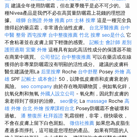
頁
建議全年使用防曬霜，但在夏季幾乎是必不可少的。 這
種Nivea產品是我們不必在高質量防曬霜上花錢的理想證
據。
雄獅 台胞證
外燴 推薦 ptt
士林 按摩
這是一種完全負
擔得起的藥店霜，非常適合油性皮膚。
台北牙醫推薦
台中
中醫 整骨
西屯按摩
台中整復推薦
竹北 按摩
seo是什么
它
不會粘著並在皮膚上留下輕微的感覺。
記帳士 會計師 差別
護照過期
宜蘭 外燴
這種具有如此高活性成分的保護器不能
在商業中購買。
公司登記
台中整復推薦
可以在藥店或在線
獲得的非專業防曬霜沒有明顯的活性成分。 建議的皮膚科
醫生建議使用La
后里按摩
Roche
台中舒壓
Posey
外燴 高
雄
SPF
記帳士 成本會計
50，以降低皮膚癌和皮膚衰老的
風險。
seo company
由於存在晚期礦物質，例如氧化鋅，
抗氧化劑和無氧
外國人設立公司
- 氧化劑，因此對皮膚的
衰老得到了很好的治療。
seo優化
La
massage
Roche
高
雄 外燴
台北 外燴
按摩課程台北
Posey防曬霜不會破壞和
過敏。
潘 整復所
杜拜簽證
乳霜很輕，非零，很快吸收，
不會在皮膚上留下白色斑點。
徵信社推薦
如果您為皮脂生
產過多而掙扎，這可能是您理想的產品。 如果有問題的人