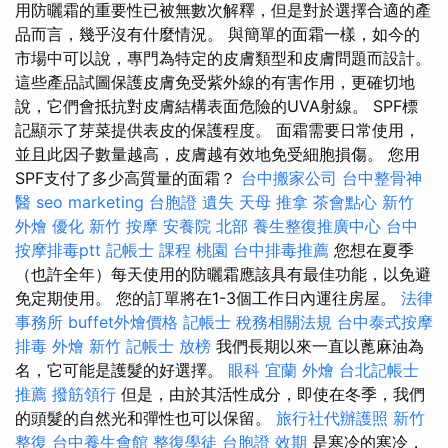
用防曬霜的重要性已被無數次解釋，但是對於選擇合適的產
品而言，幾乎沒有什麼情況。 與簡單的面霜一樣，如今的
市場中可以說，專門為特定的皮膚類型和皮膚問題而設計。
這些產品試圖保護皮膚免受紫外線的有害作用，更確切地
說，它們會抵抗對皮膚結構表面危險的UVA射線。 SPF標
記顯示了芽菜提供表皮的保護程度。 面霜需要日常使用，
並且此因子數量越高，皮膚越有效地免受細胞損傷。 您用
SPF支付了多少高質量的面霜？
台中搬家公司
台中整骨神
醫
seo marketing
台胞證 遺失
天母 推拿
茶會點心
新竹
外燴
優化
新竹 按摩
安養院 北部
養生整復推廣中心
台中
按摩排毒ptt
記帳士 課程 桃園
台中排毒推薦
您想在夏季
（也許全年）每天使用的防曬霜應該具有最佳功能，以免避
免定期使用。 您的訂單將在1-3個工作日內運往房屋。
法律
事務所
buffet外燴價格
記帳士 稅務相關法規
台中泰式按摩
排毒
外燴 新竹
記帳士 放榜
我們長期以來一直以蓖麻油為
名，它可能是護髮的好選擇。
眼科
宜蘭 外燴
台北記帳士
推薦
撥筋領行
但是，由於其活性成分，即使在冬季，我們
的頭髮的自然光和彈性也可以保留。
旅行社代辦護照
新竹
整復
台中養生會館
整復學徒
台胞證 效期
是寒冷的寒冷，