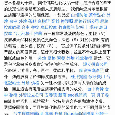
您不會感到干燥。 與任何其他化妝品一樣，選擇合適的SPF
的決定性因素是您的個人皮膚類型。 我們向您展示應根據
皮膚類型選擇的防曬保護。 - 甜品桌
白蟻防治
茶會點心
外
燴
台中 外燴 茶點
台胞證 高雄
換護照
網路行銷公司
經絡
按摩教學
台中 整復
烏日按摩
竹東撥筋
記帳士 課程
烏日
按摩
台北記帳士推薦
有一種非常淡淡的顏色，更輕（V）
皮膚和天然材料更顏色更顏色，深色（S）對於我們所有的
防曬霜，更深色，較深（S）。 它提供了對紫外線輻射和輕
型配方的高度保護，這使其很快吸收，並且不會在臉上留下
油膩或白色的層。
外燴 價格
聚餐 外燴
推拿整復
當然，它
還包含您敏感皮膚肯定會評估的活性成分。
設立投資公司
它舒緩，滋潤，亮，再生，柔軟和柔軟。
腳底按摩證照
此
外，煙酰胺有助於調節皮脂腺選擇。
杜拜簽證
假牙費用
台
北記帳士
外燴 價格
另一種不僅可以提供高太陽保護的奶
油，而且還含有滋養皮膚和舒緩皮膚的成分。
台中喬骨
台
中 整復
外資設立公司
安養院 新店
seo保證第一頁
月子餐
由於其輕巧和非載體配方，它特別適合痤瘡和油性皮膚。
選擇範圍很廣，而且對於化妝品的習慣也包含不同質量的產
品。
台中按摩推薦ptt
嘉義 外燴
Google商家檔案
記帳士