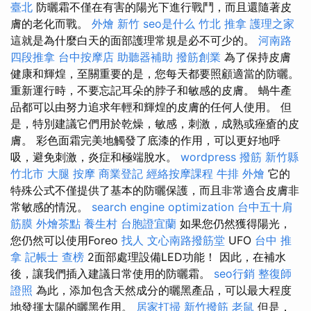
臺北
防曬霜不僅在有害的陽光下進行戰鬥，而且還隨著皮
膚的老化而戰。
外燴 新竹
seo是什么
竹北 推拿
護理之家
這就是為什麼白天的面部護理常規是必不可少的。
河南路
四段推拿
台中按摩店
助聽器補助
撥筋創業
為了保持皮膚
健康和輝煌，至關重要的是，您每天都要照顧適當的防曬。
重新運行時，不要忘記耳朵的脖子和敏感的皮膚。 蝸牛產
品都可以由努力追求年輕和輝煌的皮膚的任何人使用。 但
是，特別建議它們用於乾燥，敏感，刺激，成熟或痤瘡的皮
膚。 彩色面霜完美地觸發了底漆的作用，可以更好地呼
吸，避免刺激，炎症和極端脫水。
wordpress
撥筋 新竹縣
竹北市
大腿 按摩
商業登記
經絡按摩課程
牛排 外燴
它的
特殊公式不僅提供了基本的防曬保護，而且非常適合皮膚非
常敏感的情況。
search engine optimization
台中五十肩
筋膜
外燴茶點
養生村
台胞證宜蘭
如果您仍然獲得陽光，
您仍然可以使用Foreo
找人
文心南路撥筋堂
UFO
台中 推
拿
記帳士 查榜
2面部處理設備LED功能！ 因此，在補水
後，讓我們插入建議日常使用的防曬霜。
seo行銷
整復師
證照
為此，添加包含天然成分的曬黑產品，可以最大程度
地發揮太陽的曬黑作用。
居家打掃
新竹撥筋
老鼠
但是，