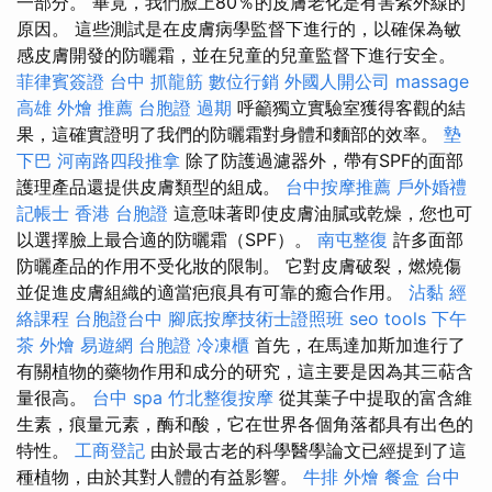
一部分。 畢竟，我們臉上80％的皮膚老化是有害紫外線的
原因。 這些測試是在皮膚病學監督下進行的，以確保為敏
感皮膚開發的防曬霜，並在兒童的兒童監督下進行安全。
菲律賓簽證
台中 抓龍筋
數位行銷
外國人開公司
massage
高雄 外燴 推薦
台胞證 過期
呼籲獨立實驗室獲得客觀的結
果，這確實證明了我們的防曬霜對身體和麵部的效率。
墊
下巴
河南路四段推拿
除了防護過濾器外，帶有SPF的面部
護理產品還提供皮膚類型的組成。
台中按摩推薦
戶外婚禮
記帳士
香港 台胞證
這意味著即使皮膚油膩或乾燥，您也可
以選擇臉上最合適的防曬霜（SPF）。
南屯整復
許多面部
防曬產品的作用不受化妝的限制。 它對皮膚破裂，燃燒傷
並促進皮膚組織的適當疤痕具有可靠的癒合作用。
沾黏
經
絡課程
台胞證台中
腳底按摩技術士證照班
seo tools
下午
茶 外燴
易遊網 台胞證
冷凍櫃
首先，在馬達加斯加進行了
有關植物的藥物作用和成分的研究，這主要是因為其三萜含
量很高。
台中 spa
竹北整復按摩
從其葉子中提取的富含維
生素，痕量元素，酶和酸，它在世界各個角落都具有出色的
特性。
工商登記
由於最古老的科學醫學論文已經提到了這
種植物，由於其對人體的有益影響。
牛排 外燴
餐盒
台中