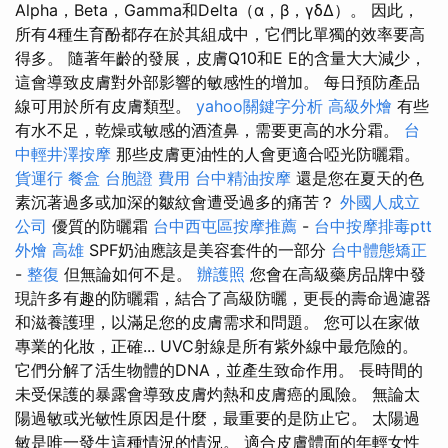
Alpha，Beta，Gamma和Delta（α，β，γδΔ）。 因此，
所有4種生育酚都存在於其組成中，它們比單獨的效率要高
得多。 隨著年齡的發展，皮膚Q10和E E的含量大大減少，
這會導致皮膚對外部影響的敏感性的增加。 每日預防產品
線可用於所有皮膚類型。
yahoo關鍵字分析
高級外燴
有些
有水不足，乾燥或敏感的酒渣鼻，需要更高的水分霜。
台
中輕井澤按摩
那些皮膚更油性的人會更適合啞光防曬霜。
貨運行
餐盒
台胞證 費用
台中精油按摩
還是您在夏天的色
素沉著過多或加深的皺紋會遭受過多的痛苦？
外國人成立
公司
優質的防曬霜
台中西屯區按摩推薦
-
台中按摩排毒ptt
外燴 高雄
SPF奶油應該是美容套件的一部分
台中體態矯正
-
整復
但無論如何不是。
辦護照
您會在高級藥房品牌中發
現許多有趣的防曬霜，結合了高級防曬，更長的壽命過濾器
和滋養護理，以滿足您的皮膚需求和問題。 您可以在家做
專業的化妝，正確... UVC射線是所有紫外線中最危險的。
它們分解了活生物體的DNA，並產生致命作用。 長時間的
未受保護的暴露會導致皮膚灼熱和皮膚癌的風險。 無論太
陽過敏或光敏性原因是什麼，最重要的是防止它。 太陽過
敏是唯一發生這種情況的情況。 適合皮膚體面的年輕女性