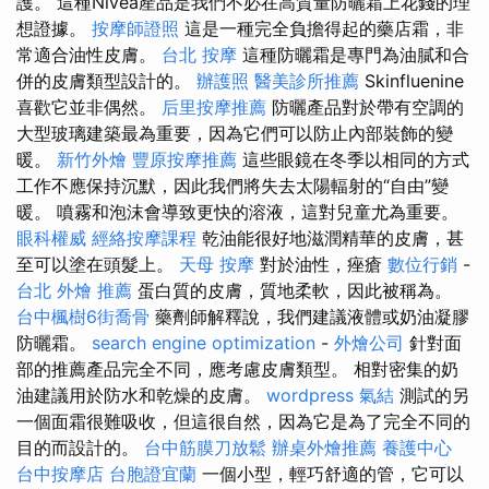
護。 這種Nivea產品是我們不必在高質量防曬霜上花錢的理
想證據。
按摩師證照
這是一種完全負擔得起的藥店霜，非
常適合油性皮膚。
台北 按摩
這種防曬霜是專門為油膩和合
併的皮膚類型設計的。
辦護照
醫美診所推薦
Skinfluenine
喜歡它並非偶然。
后里按摩推薦
防曬產品對於帶有空調的
大型玻璃建築最為重要，因為它們可以防止內部裝飾的變
暖。
新竹外燴
豐原按摩推薦
這些眼鏡在冬季以相同的方式
工作不應保持沉默，因此我們將失去太陽輻射的“自由”變
暖。 噴霧和泡沫會導致更快的溶液，這對兒童尤為重要。
眼科權威
經絡按摩課程
乾油能很好地滋潤精華的皮膚，甚
至可以塗在頭髮上。
天母 按摩
對於油性，痤瘡
數位行銷
-
台北 外燴 推薦
蛋白質的皮膚，質地柔軟，因此被稱為。
台中楓樹6街喬骨
藥劑師解釋說，我們建議液體或奶油凝膠
防曬霜。
search engine optimization
-
外燴公司
針對面
部的推薦產品完全不同，應考慮皮膚類型。 相對密集的奶
油建議用於防水和乾燥的皮膚。
wordpress
氣結
測試的另
一個面霜很難吸收，但這很自然，因為它是為了完全不同的
目的而設計的。
台中筋膜刀放鬆
辦桌外燴推薦
養護中心
台中按摩店
台胞證宜蘭
一個小型，輕巧舒適的管，它可以