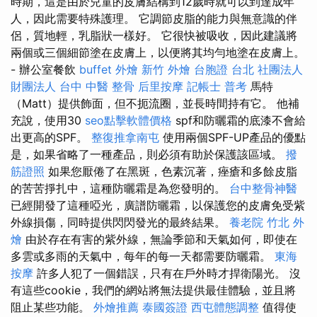
時期，這是由於兒童的皮膚結構到12歲時就可以到達成年
人，因此需要特殊護理。 它調節皮脂的能力與無意識的伴
侶，質地輕，乳脂狀一樣好。 它很快被吸收，因此建議將
兩個或三個細節塗在皮膚上，以便將其均勻地塗在皮膚上。
- 辦公室餐飲
buffet 外燴
新竹 外燴
台胞證 台北
社團法人
財團法人
台中 中醫 整骨
后里按摩
記帳士 普考
馬特
（Matt）提供飾面，但不扼流圈，並長時間持有它。 他補
充說，使用30
seo點擊軟體價格
spf和防曬霜的底漆不會給
出更高的SPF。
整復推拿南屯
使用兩個SPF-UP產品的優點
是，如果省略了一種產品，則必須有助於保護該區域。
撥
筋證照
如果您厭倦了在黑斑，色素沉著，痤瘡和多餘皮脂
的苦苦掙扎中，這種防曬霜是為您發明的。
台中整骨神醫
已經開發了這種啞光，廣譜防曬霜，以保護您的皮膚免受紫
外線損傷，同時提供閃閃發光的最終結果。
養老院
竹北 外
燴
由於存在有害的紫外線，無論季節和天氣如何，即使在
多雲或多雨的天氣中，每年的每一天都需要防曬霜。
東海
按摩
許多人犯了一個錯誤，只有在戶外時才捍衛陽光。 沒
有這些cookie，我們的網站將無法提供最佳體驗，並且將
阻止某些功能。
外燴推薦
泰國簽證
西屯體態調整
值得使