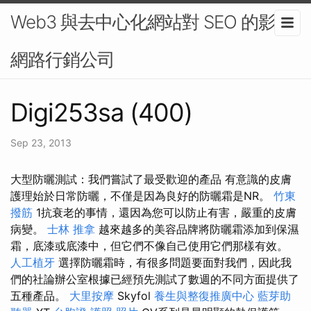
Web3 與去中心化網站對 SEO 的影響-
網路行銷公司
Digi253sa (400)
Sep 23, 2013
大型防曬測試：我們嘗試了最受歡迎的產品 有意識的皮膚
護理始於日常防曬，不僅是因為良好的防曬霜是NR。
竹東
撥筋
1抗衰老的事情，還因為您可以防止有害，嚴重的皮膚
病變。
士林 推拿
越來越多的美容品牌將防曬霜添加到保濕
霜，底漆或底漆中，但它們不像自己使用它們那樣有效。
人工植牙
選擇防曬霜時，有很多問題要面對我們，因此我
們的社論辦公室根據已經預先測試了數週的不同方面提供了
五種產品。
大里按摩
Skyfol
養生與整復推廣中心
藍芽助