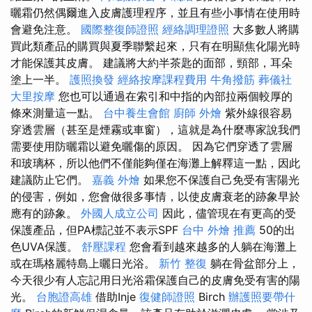
曬霜仍然偶爾進入皮膚護理程序，並且有些小事情在使用時
會避免注意。
國際整復師證照
經絡調理證照
大多數人將購
買此類產品的購買與夏季聯繫起來，只有在明顯焦化陽光時
才能保護其皮膚。 建議將大約半茶匙的面部，頸部，耳朵
塗上一半。
護照換發
經絡按摩課程費用
牛角撥筋
葬儀社
大里按摩
您也可以通過在索引和中指的內部拉兩個較厚的
條來測量這一點。
台中養生會館
廚師 外燴
紫外線很容易
穿透雲層（甚至是煙霧或車窗），這就是為什麼專家說我們
需要使用防曬霜以避免曬傷的原因。 因為它們穿透了雲層
和玻璃杯，所以他們不僅能夠僅在海灘上解釋這一點，因此
建議防止它們。
嘉義 外燴
如果您不保護自己免受有害陽光
的侵害，例如，您會做很多事情，以使皮膚衰老的跡象早於
應有的跡象。
外國人成立公司
因此，儘管現在有更高的受
保護產品，但PA標記並不表示SPF
台中 外燴 推薦
50的出
色UVA保護。
舒壓課程
您會看到越來越多的人躺在海灘上
或在瑪格麗特島上曬日光浴。
新竹 整復
躺在骨盆部分上，
今天很少有人忘記用日光浴霜保護自己的皮膚免受有害的陽
光。
台胞證高雄
借助Inje
復健師證照
Birch
辦護照要帶什