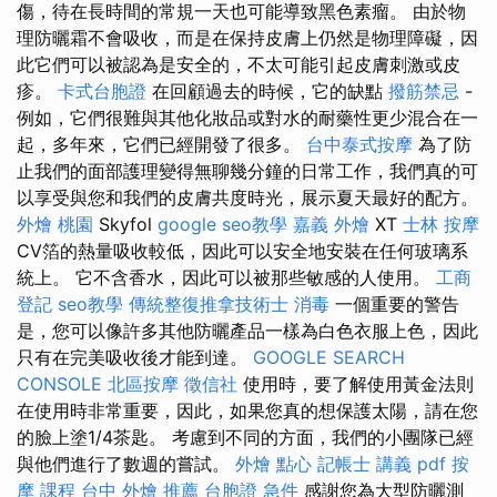
傷，待在長時間的常規一天也可能導致黑色素瘤。 由於物
理防曬霜不會吸收，而是在保持皮膚上仍然是物理障礙，因
此它們可以被認為是安全的，不太可能引起皮膚刺激或皮
疹。
卡式台胞證
在回顧過去的時候，它的缺點
撥筋禁忌
-
例如，它們很難與其他化妝品或對水的耐藥性更少混合在一
起，多年來，它們已經開發了很多。
台中泰式按摩
為了防
止我們的面部護理變得無聊幾分鐘的日常工作，我們真的可
以享受與您和我們的皮膚共度時光，展示夏天最好的配方。
外燴 桃園
Skyfol
google seo教學
嘉義 外燴
XT
士林 按摩
CV箔的熱量吸收較低，因此可以安全地安裝在任何玻璃系
統上。 它不含香水，因此可以被那些敏感的人使用。
工商
登記
seo教學
傳統整復推拿技術士
消毒
一個重要的警告
是，您可以像許多其他防曬產品一樣為白色衣服上色，因此
只有在完美吸收後才能到達。
GOOGLE SEARCH
CONSOLE
北區按摩
徵信社
使用時，要了解使用黃金法則
在使用時非常重要，因此，如果您真的想保護太陽，請在您
的臉上塗1/4茶匙。 考慮到不同的方面，我們的小團隊已經
與他們進行了數週的嘗試。
外燴 點心
記帳士 講義 pdf
按
摩 課程
台中 外燴 推薦
台胞證 急件
感謝您為大型防曬測