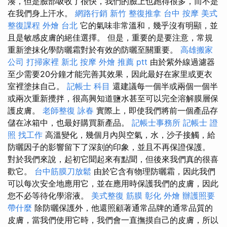
湊，但是臉部吸收了很快，我們的臉上也跑得很多，而不是
在我們身上汗水。
網路行銷
新竹 整復推拿
台中 按摩
美式
整復課程
外燴 台北
它的氣味非常溫和，幾乎沒有明顯，並
且是敏感皮膚的絕佳選擇。 但是，重要的是要注意，常規
重新塗抹化學防曬霜對於有效的防曬至關重要。
高雄搬家
公司
打掃家裡
新北 按摩
外燴 推薦 ptt
由於紫外線過濾器
至少需要20分鐘才能完善其效果，因此最好在家里或更衣
室裡塗抹自己。
記帳士 科目
還建議每一個半或兩個一個半
或兩次重新攪拌，很高興知道鹽水甚至可以完全溶解膜層保
護皮膚。
老師整復 詠春
實際上，即使我們將前一個產品存
儲在冰箱中，也最好購買新產品。
記帳士事務所
記帳士 證
照 找工作
高溫變化，幾個月內與空氣，水，沙子接觸，給
防曬因子的影響留下了深刻的印象，並且不再保證保護。
對於我們來說，起初它聞起來有點聞，但後來我們真的很喜
歡它。
台中筋膜刀放鬆
由於它含有物理防曬霜，因此我們
可以每次安全地應用它，並在應用時保護我們的皮膚，因此
您不必等待化學溶液。
美式整復 筋膜
彰化 外燴
辦護照要
帶什麼
除防曬保護外，他還照顧著通常品牌的通常品質的
皮膚，當我們使用它時，我們會一直撫摸自己的皮膚，所以