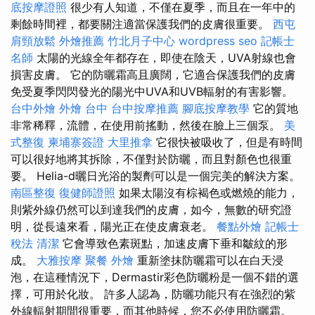
底按摩證照
很少有人知道，不僅在夏季，而且在一年中的
剩餘時間裡，都要關注適當保護我們的皮膚很重要。
西屯
肩頸放鬆
外燴推薦
竹北月子中心
wordpress seo
記帳士
名師
太陽的光線全年都存在，即使在陰天，UVA射線也會
損害皮膚。 它的防曬霜高且廣闊，它適合保護我們的皮膚
免受夏季閃閃發光的陽光中UVA和UVB輻射的有害影響。
台中外燴
外燴 台中
台中按摩推薦
腳底按摩教學
它的質地
非常稀釋，流體，在使用前搖動，然後在臉上三個泵。
美
式整復
柬埔寨簽證
大里推拿
它很快被吸收了，但是有時間
可以很好地將其拆除，不僅對於防曬，而且對顏色也很重
要。 Helia-d曬日光浴的製劑可以是一個完美的解決方案。
南區整復
復健師證照
如果太陽沒有棕褐色或燃燒的能力，
則紫外線仍然可以到達我們的皮膚，如今，無數的研究證
明，從長遠來看，陽光正在使皮膚衰老。
餐點外燴
記帳士
稅法
清潔
它會導致色素斑點，加速皮膚下垂和皺紋的形
成。
大雅按摩
聚餐 外燴
重新塗抹防曬霜可以在白天浸
泡，在這種情況下，Dermastir彩色防曬粉是一個不錯的選
擇，可用於化妝。 許多人認為，防曬功能只有在強烈的紫
外線輻射期間很重要，而其他時候，您不必使用防曬霜。