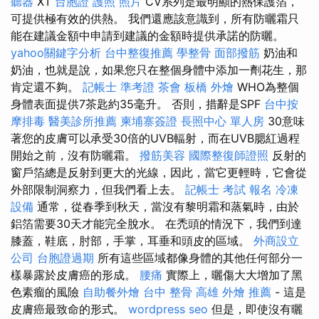
聽器
XT
台胞證 護照 照片
CV系列是最明顯的熱保護箔，
可提供極有效的供熱。 我們還應該意識到，所有防曬霜只
能在建議金額中申請到建議的金額時提供承諾的防曬。
yahoo關鍵字分析
台中整復推薦
學整骨
面部撥筋
奶油和
奶油，也就是說，如果您只在整個身體中添加一劑花生，那
肯定還不夠。
記帳士 準考證
茶會
板橋 外燴
WHO為整個
身體表面提供7茶匙約35毫升。 否則，措辭是SPF
台中按
摩排毒
醫美診所推薦
柬埔寨簽證
長照中心 單人房
30意味
著您的皮膚可以承受30倍的UVB輻射，而在UVB腮紅過程
開始之前，沒有防曬霜。
撥筋美容
國際整復師證照
反射的
窗戶箔總是反射到更大的光線，因此，當它更輕時，它會從
外部限制洞察力，但我們看上去。
記帳士 考試 報名
冷凍
設備
通常，從春季到秋天，當沒有黎明霜和蒸氣時，由於
鋁箔需要30天才能完全脫水。 在禿頭的情況下，我們到達
膝蓋，鞋底，肘部，手掌，耳垂和頭皮的區域。
外商設立
公司
台胞證過期
所有這些區域都像身體的其他任何部分一
樣暴露於皮膚癌的形成。
腰痛
實際上，曬傷大大增加了黑
色素瘤的風險
自助餐外燴
台中 整骨
高雄 外燴 推薦
- 這是
皮膚癌最致命的形式。
wordpress seo
但是，即使沒有曬