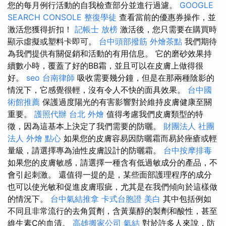
您的每月例行活動的自我檢查部分並進行過濾。
GOOGLE
SEARCH CONSOLE
整復學徒
查看當前的優惠券操作，並
激活您獲得折扣！
記帳士 放榜
激活後，您只需要在購買時
顯示虛擬或塑料卡即可。
台中頭部撥筋
外燴茶點
我們期待
為我們提供有關促銷和活動的有用信息。 它的磨砂效果持
續數小時，覆蓋了好的BB霜，並且可以在皮膚上做得很
好。
seo
台南律師
吸收需要幾分鐘，但是在那兩種陰影的
情況下，它感覺很輕，沒有令人不快的面具效果。
台中國
術館推薦
保護過度陽光的有害影響對於維持皮膚健康至關
重要。
護照代辦
台北 外燴
值得考慮我們皮膚類型的特
徵，因為這基本上決定了我們需要的防曬。
財團法人 社團
法人
外燴 點心
如果您的皮膚容易因防曬霜而易於痤瘡或輕
量級，請選擇專為油性皮膚設計的防曬霜。
台中按摩排毒
如果您的皮膚敏感，請選擇一種含有低過敏成分的產品，不
會引起刺激。 還值得一提的是，某些面部護理程序的成分
也可以使光敏和促進皮膚瑕疵，尤其是在我們傾向於這樣做
的情況下。
台中氣結推拿
卡式台胞證
美白
其中包括例如
不同且非常流行的去角質劑，含黃葉醇的製劑和酸性，甚至
維生素C的血清。
高雄搬家公司
氣結
對於許多人來說，防