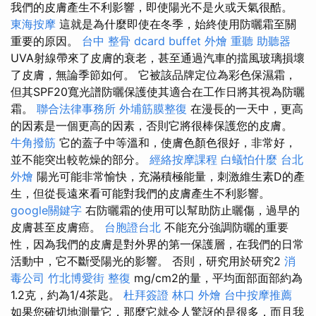
我們的皮膚產生不利影響，即使陽光不是火或天氣很酷。
東海按摩
這就是為什麼即使在冬季，始終使用防曬霜至關
重要的原因。
台中 整骨 dcard
buffet 外燴
重聽 助聽器
UVA射線帶來了皮膚的衰老，甚至通過汽車的擋風玻璃損壞
了皮膚，無論季節如何。 它被該品牌定位為彩色保濕霜，
但其SPF20寬光譜防曬保護使其適合在工作日將其視為防曬
霜。
聯合法律事務所
外埔筋膜整復
在漫長的一天中，更高
的因素是一個更高的因素，否則它將很棒保護您的皮膚。
牛角撥筋
它的蓋子中等溫和，使膚色顏色很好，非常好，
並不能突出較乾燥的部分。
經絡按摩課程
白蟻怕什麼
台北
外燴
陽光可能非常愉快，充滿積極能量，刺激維生素D的產
生，但從長遠來看可能對我們的皮膚產生不利影響。
google關鍵字
右防曬霜的使用可以幫助防止曬傷，過早的
皮膚甚至皮膚癌。
台胞證台北
不能充分強調防曬的重要
性，因為我們的皮膚是對外界的第一保護層，在我們的日常
活動中，它不斷受陽光的影響。 否則，研究用於研究2
消
毒公司
竹北博愛街 整復
mg/cm2的量，平均面部面部約為
1.2克，約為1/4茶匙。
杜拜簽證
林口 外燴
台中按摩推薦
如果您確切地測量它，那麼它就令人驚訝的是很多，而且我