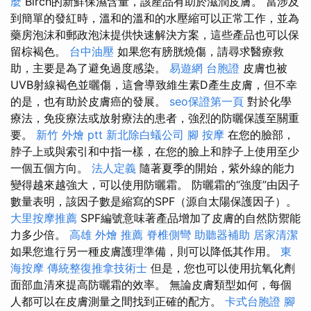
麼
Birch的新鮮保濕含量，該產品有助於滋潤皮膚。 當涉及
到簡單的發紅時，溫和的溫和的水壓縮可以正常工作，並為
藥房泡沫和郵政泡沫提供快速解決方案，這些產品也可以保
留棕褐色。
台中油壓
如果您有膀胱燒傷，請尋求醫療救
助，主要是為了避免過度感染。
易遊網 台胞證
皮膚也被
UVB射線褐色並曬傷，這會導致維生素D產生皮膚，但不幸
的是，也有助於皮膚癌的發展。
seo保證第一頁
對於化學
療法，免疫療法或放射療法的患者，強烈的防曬保護至關重
要。
新竹 外燴 ptt
新北除白蟻公司
腳 按摩
在您的臉部，
脖子上或與索引和中指一樣，在您的臉上和脖子上使用至少
一個五個方向。
法人定義
隨著夏季的開始，紫外線的能力
變得越來越強大，可以使用防曬霜。 防曬霜的“強度”由因子
數量表明，該因子數是縮寫的SPF（源自太陽保護因子）。
大里按摩推薦
SPF編號意味著產品增加了皮膚的自然防禦能
力多少倍。
高雄 外燴 推薦
脊椎側彎
助聽器補助
居家清潔
如果您進行另一種皮膚護理準備，則可以降低其作用。
東
海按摩
傳統整復推拿技術士
但是，您也可以使用抗氧化劑
面部血清來提高防曬霜的效率。 無論皮膚類型如何，每個
人都可以在皮膚測量之間找到正確的配方。
卡式台胞證
腳