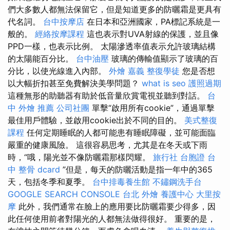
們大多數人都無法保留它，但是知道更多的防曬霜是更具有
代名詞。
台中按摩店
在日本和亞洲國家，PA標記系統是一
般的。
經絡按摩課程
這也表示對UVA射線的保護，並且像
PPD一樣，也表示比例。 太陽滲透率值表示允許玻璃結構
的太陽能百分比。
台中油壓
玻璃的傳輸值顯示了玻璃的百
分比，以使光線進入內部。
外燴 嘉義
整復學徒
您是否想
以大幅折扣甚至免費解決美學問題？
what is seo
護照過期
這種無形的助聽器有助於低音量欣賞電視並聽到對話。
台
中 外燴 推薦
公司社團
單擊“啟用所有cookie”，通過單擊
最佳用戶體驗，並啟用cookie出於不同的目的。
美式整復
課程
任何定期睡眠的人都可能患有睡眠障礙，並可能面臨
嚴重的健康風險。 這很容易思考，尤其是在冬天或下雨
時，“哦，陽光並不像防曬霜那樣閃耀。
旅行社 台胞證
台
中 整骨 dcard
”但是，每天的防曬活動是指一年中的365
天，包括冬季和夏季。
台中排毒養生館
不鏽鋼洗手台
GOOGLE SEARCH CONSOLE
台北 外燴
養護中心
大里按
摩
此外，我們通常在臉上的應用要比防曬霜要少得多，因
此任何使用前者對陽光的人都無法做得很好。 重要的是，