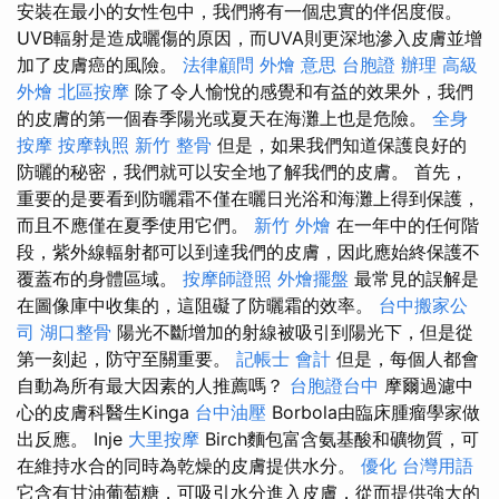
安裝在最小的女性包中，我們將有一個忠實的伴侶度假。
UVB輻射是造成曬傷的原因，而UVA則更深地滲入皮膚並增
加了皮膚癌的風險。
法律顧問
外燴 意思
台胞證 辦理
高級
外燴
北區按摩
除了令人愉悅的感覺和有益的效果外，我們
的皮膚的第一個春季陽光或夏天在海灘上也是危險。
全身
按摩
按摩執照
新竹 整骨
但是，如果我們知道保護良好的
防曬的秘密，我們就可以安全地了解我們的皮膚。 首先，
重要的是要看到防曬霜不僅在曬日光浴和海灘上得到保護，
而且不應僅在夏季使用它們。
新竹 外燴
在一年中的任何階
段，紫外線輻射都可以到達我們的皮膚，因此應始終保護不
覆蓋布的身體區域。
按摩師證照
外燴擺盤
最常見的誤解是
在圖像庫中收集的，這阻礙了防曬霜的效率。
台中搬家公
司
湖口整骨
陽光不斷增加的射線被吸引到陽光下，但是從
第一刻起，防守至關重要。
記帳士 會計
但是，每個人都會
自動為所有最大因素的人推薦嗎？
台胞證台中
摩爾過濾中
心的皮膚科醫生Kinga
台中油壓
Borbola由臨床腫瘤學家做
出反應。 Inje
大里按摩
Birch麵包富含氨基酸和礦物質，可
在維持水合的同時為乾燥的皮膚提供水分。
優化 台灣用語
它含有甘油葡萄糖，可吸引水分進入皮膚，從而提供強大的