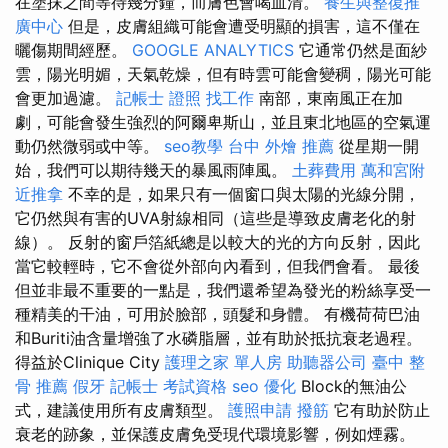
在塗抹之間等待幾分鐘，而膚色會喝血清。
養生與整復推
廣中心
但是，皮膚組織可能會遭受明顯的損害，這不僅在
曬傷期間經歷。
GOOGLE ANALYTICS
它通常仍然是面紗
雲，陽光明媚，天氣乾燥，但有時雲可能會變稠，陽光可能
會更加過濾。
記帳士 證照 找工作
南部，東南風正在加
劇，可能會發生強烈的阿爾卑斯山，並且東北地區的空氣運
動仍然微弱或中等。
seo教學
台中 外燴 推薦
從星期一開
始，我們可以期待幾天的暴風雨陣風。
土葬費用
萬和宮附
近推拿
不幸的是，如果只有一個窗口與太陽的光線分開，
它仍然與有害的UVA射線相同（這些是導致皮膚老化的射
線）。 反射的窗戶箔紙總是以較大的光的方向反射，因此
當它較輕時，它不會從外部向內看到，但我們會看。 最後
但並非最不重要的一點是，我們還希望為發光的粉絲享受一
種精美的干油，可用於臉部，頭髮和身體。 有機荷荷巴油
和Buriti油含量增強了水磷脂層，並有助於抵抗衰老過程。
得益於Clinique City
護理之家 單人房
助聽器公司
臺中 整
骨 推薦
假牙
記帳士 考試資格
seo 優化
Block的無油公
式，建議使用所有皮膚類型。
護照申請
撥筋
它有助於防止
衰老的跡象，並保護皮膚免受現代環境影響，例如煙霧。