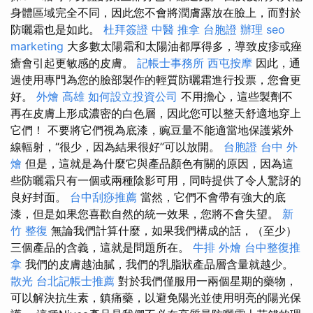
身體區域完全不同，因此您不會將潤膚露放在臉上，而對於
防曬霜也是如此。
杜拜簽證
中醫 推拿
台胞證 辦理
seo
marketing
大多數太陽霜和太陽油都厚得多，導致皮疹或痤
瘡會引起更敏感的皮膚。
記帳士事務所
西屯按摩
因此，通
過使用專門為您的臉部製作的輕質防曬霜進行投票，您會更
好。
外燴 高雄
如何設立投資公司
不用擔心，這些製劑不
再在皮膚上形成濃密的白色層，因此您可以整天舒適地穿上
它們！ 不要將它們視為底漆，豌豆量不能適當地保護紫外
線輻射，“很少，因為結果很好”可以放開。
台胞證
台中 外
燴
但是，這就是為什麼它與產品顏色有關的原因，因為這
些防曬霜只有一個或兩種陰影可用，同時提供了令人驚訝的
良好封面。
台中刮痧推薦
當然，它們不會帶有強大的底
漆，但是如果您喜歡自然的統一效果，您將不會失望。
新
竹 整復
無論我們計算什麼，如果我們構成的話，（至少）
三個產品的含義，這就是問題所在。
牛排 外燴
台中整復推
拿
我們的皮膚越油膩，我們的乳脂狀產品層含量就越少。
散光
台北記帳士推薦
對於我們僅服用一兩個星期的藥物，
可以解決抗生素，鎮痛藥，以避免陽光並使用明亮的陽光保