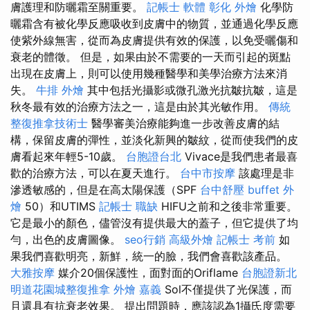
膚護理和防曬霜至關重要。
記帳士 軟體
彰化 外燴
化學防
曬霜含有被化學反應吸收到皮膚中的物質，並通過化學反應
使紫外線無害，從而為皮膚提供有效的保護，以免受曬傷和
衰老的體徵。 但是，如果由於不需要的一天而引起的斑點
出現在皮膚上，則可以使用幾種醫學和美學治療方法來消
失。
牛排 外燴
其中包括光攝影或微孔激光抗皺抗皺，這是
秋冬最有效的治療方法之一，這是由於其光敏作用。
傳統
整復推拿技術士
醫學審美治療能夠進一步改善皮膚的結
構，保留皮膚的彈性，並淡化新興的皺紋，從而使我們的皮
膚看起來年輕5-10歲。
台胞證台北
Vivace是我們患者最喜
歡的治療方法，可以在夏天進行。
台中市按摩
該處理是非
滲透敏感的，但是在高太陽保護（SPF
台中舒壓
buffet 外
燴
50）和UTIMS
記帳士 職缺
HIFU之前和之後非常重要。
它是最小的顏色，儘管沒有提供最大的蓋子，但它提供了均
勻，出色的皮膚圖像。
seo行銷
高級外燴
記帳士 考前
如
果我們喜歡明亮，新鮮，統一的臉，我們會喜歡該產品。
大雅按摩
媒介20個保護性，面對面的Oriflame
台胞證新北
明道花園城整復推拿
外燴 嘉義
Sol不僅提供了光保護，而
且還具有抗衰老效果。 提出問題時，應該認為1攝氏度需要