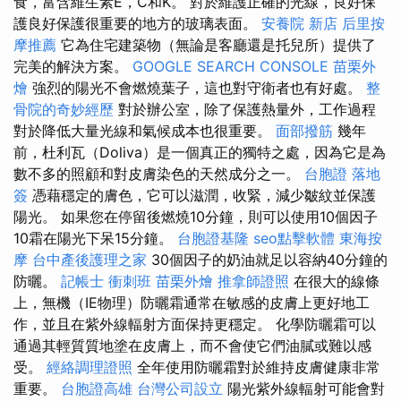
食，富含維生素E，C和K。 對於維護正確的光線，良好保
護良好保護很重要的地方的玻璃表面。
安養院 新店
后里按
摩推薦
它為住宅建築物（無論是客廳還是托兒所）提供了
完美的解決方案。
GOOGLE SEARCH CONSOLE
苗栗外
燴
強烈的陽光不會燃燒葉子，這也對守衛者也有好處。
整
骨院的奇妙經歷
對於辦公室，除了保護熱量外，工作過程
對於降低大量光線和氣候成本也很重要。
面部撥筋
幾年
前，杜利瓦（Doliva）是一個真正的獨特之處，因為它是為
數不多的照顧和對皮膚染色的天然成分之一。
台胞證 落地
簽
憑藉穩定的膚色，它可以滋潤，收緊，減少皺紋並保護
陽光。 如果您在停留後燃燒10分鐘，則可以使用10個因子
10霜在陽光下呆15分鐘。
台胞證基隆
seo點擊軟體
東海按
摩
台中產後護理之家
30個因子的奶油就足以容納40分鐘的
防曬。
記帳士 衝刺班
苗栗外燴
推拿師證照
在很大的線條
上，無機（IE物理）防曬霜通常在敏感的皮膚上更好地工
作，並且在紫外線輻射方面保持更穩定。 化學防曬霜可以
通過其輕質質地塗在皮膚上，而不會使它們油膩或難以感
受。
經絡調理證照
全年使用防曬霜對於維持皮膚健康非常
重要。
台胞證高雄
台灣公司設立
陽光紫外線輻射可能會對