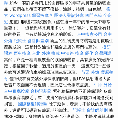
摩
如今，有許多專門用於面部區域的非常高質量的防曬產
品，它們在其後面不留下痕跡，油膩，粘稠，白色層。
搜
索
wordpress
學習按摩
社團法人登記好處
四門冰箱
全瓷
冠
您使用防曬霜都沒關係（儘管這一年中的每一天都非常
重要！），但是您將其應用多少。 除防曬外，它還含有舒
緩的物質，也有助於減少衰老的影響。
台中搬家公司
台中
外燴
記帳士 會計師差別
新型的生物皮膚防曬霜是用皮脂生
產製成的，這是針對油性和融合皮膚的專門推薦的。
撥筋
課程
西屯按摩
台北 外燴 推薦
中清路 按摩
優化 台灣用語
當然，它是一種高度覆蓋的礦物防曬霜，具有廣泛的光譜保
護，根據因子數量，適用於更長的一天。 還應忘記一些紫
外線可以通過汽車的擋風玻璃或窗玻璃。
苗栗 外燴
豐原整
骨
儘管現在有受紫外線保護的眼鏡，但UVA輻射通過大多
數窗戶表面而不會過濾，因此它也會損壞皮膚。
牛排 外燴
台中腳底按摩
台胞證基隆
紫外線輻射的不正確保護的皮膚
區域很容易缺乏，並且皮膚的保護層和保留能力可能會受到
損害。
國際整復師證照
除了延伸，發癢，不愉快的皮膚感
外，這還可以導致皮膚衰老的加速。
記帳士 會計師差別
塗
抹SPF霜時，身體的某些部分也不應避免。 由於皮膚與其他