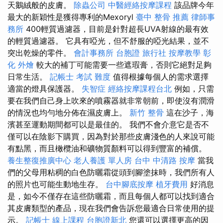
天鵝絨般的皮膚。
除蟲公司
中醫經絡按摩課程
該品牌今年
最大的新穎性是獲得專利的Mexoryl
臺中 整骨 推薦
律師事
務所
400輕質過濾器，目前是針對超長UVA射線的最有效
的輕質過濾器。 它具有啞光，但不舒服的啞光結果，並不
突出乾燥的零件。
會計事務所
台胞證 旅行社
按摩教學
彰
化 外燴
較大的補丁可能需要一些遮瑕膏，否則它絕對足夠
日常生活。
記帳士 考試 難度
值得根據每個人的需求選擇
適當的燈具保護器。
失智症
經絡按摩課程台北
例如，只需
要在我們自己身上吹來的噴霧器就非常朝前，即使沒有潤滑
的情況也均勻地分佈在濕皮膚上。
新竹 整骨
這在沙子，海
濱甚至運動期間都可以是最佳的。 我們不會介意它是否不
僅可以在陰影下購買，因為對於那些皮膚淺色的人來說可能
有點黑，而且橄欖油和礦物質顏料可以得到豐富的補償。
養生整復推廣中心
老人養護 單人房
台中 中清路 按摩
當我
們的父母用粘稠的白色防曬霜從頭到腳塗抹時，我們所有人
的照片也可能生動地生存。
台中腳底按摩
植牙費用
好消息
是，如今不僅存在這些防曬霜，而且每個人都可以找到適合
其皮膚類型的產品，現在我們會告訴您最適合日常使用的提
示。
記帳士 線上課程
台胞證新北
您還可以選擇更高的因