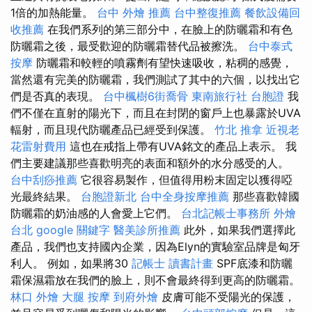
1倍的加熱能量。
台中 外燴 推薦
台中整復推薦
餐飲設備回
收推薦
在我們系列的第三部分中，在臉上的防曬霜和有色
防曬霜之後，最受歡迎的防曬霜替代品被擦洗。
台中泰式
按摩
防曬霜和較輕的噴霧劑有望快速吸收，粘稠的感覺，
當然還有完美的防曬霜，我們測試了其中的六個，以找出它
們是否真的表現。
台中楓樹6街喬骨
東南旅行社 台胞證
我
們不僅在直射的陽光下，而且在封閉的窗戶上也暴露於UVA
輻射，而且現代防曬產品已經受到保護。
竹北 推拿
近視老
花雷射費用
這也在戒指上帶有UVA銘文的產品上表示。 我
們主要建議那些喜歡明亮的表面和額外的水分感受的人。
台中刮痧推薦
它很容易製作，但值得用粉末固定以獲得啞
光最終結果。
台胞證新北
台中全身按摩推薦
那些喜歡韓國
防曬霜的奶油感的人會愛上它們。
台北記帳士事務所
外燴
台北
google 關鍵字
醫美診所推薦
此外，如果我們選擇此
產品，我們也支持國內企業，因為Elyn的實驗室品牌是匈牙
利人。 例如，如果將30
記帳士 讀書計畫
SPF底漆和防曬
霜保濕霜放在我們的臉上，則不會最終得到更高的防曬霜。
林口 外燴
大腿 按摩
到府外燴
皮膚可能不受陽光的保護，