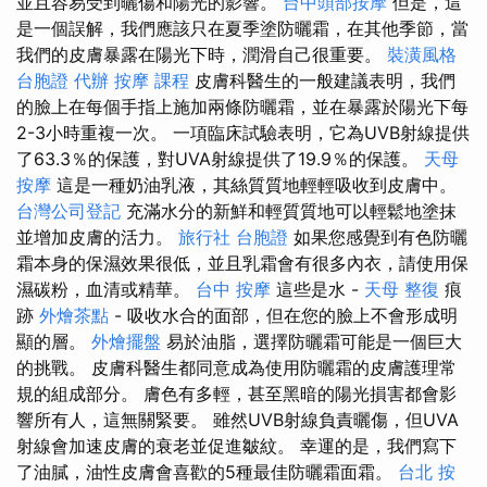
並且容易受到曬傷和陽光的影響。
台中頭部按摩
但是，這
是一個誤解，我們應該只在夏季塗防曬霜，在其他季節，當
我們的皮膚暴露在陽光下時，潤滑自己很重要。
裝潢風格
台胞證 代辦
按摩 課程
皮膚科醫生的一般建議表明，我們
的臉上在每個手指上施加兩條防曬霜，並在暴露於陽光下每
2-3小時重複一次。 一項臨床試驗表明，它為UVB射線提供
了63.3％的保護，對UVA射線提供了19.9％的保護。
天母
按摩
這是一種奶油乳液，其絲質質地輕輕吸收到皮膚中。
台灣公司登記
充滿水分的新鮮和輕質質地可以輕鬆地塗抹
並增加皮膚的活力。
旅行社 台胞證
如果您感覺到有色防曬
霜本身的保濕效果很低，並且乳霜會有很多內衣，請使用保
濕碳粉，血清或精華。
台中 按摩
這些是水 -
天母 整復
痕
跡
外燴茶點
- 吸收水合的面部，但在您的臉上不會形成明
顯的層。
外燴擺盤
易於油脂，選擇防曬霜可能是一個巨大
的挑戰。 皮膚科醫生都同意成為使用防曬霜的皮膚護理常
規的組成部分。 膚色有多輕，甚至黑暗的陽光損害都會影
響所有人，這無關緊要。 雖然UVB射線負責曬傷，但UVA
射線會加速皮膚的衰老並促進皺紋。 幸運的是，我們寫下
了油膩，油性皮膚會喜歡的5種最佳防曬霜面霜。
台北 按