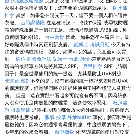
台中筋膜放鬆推薦
您穿的衣服（非透明的）衣服越多，在
衣服本身保護的情況下，您需要的防曬霜就越少。
防水漆
推拿
當然，如果您在陽光下一天，請不要一個人相信這件
衣服。
台胞證基隆
在這種情況下，例如“保護”或尋找防曬
霜的特殊服裝是一個好主意。 玻璃只能過濾UVB射線，即
負責曬傷的射線。
台中喬骨
因此，如果您坐在窗戶上，最
好每隔幾個小時真正刷新皮膚。
記帳士 考試日期
今天有特
殊的窗玻璃或箔紙，因此，如果可以的話，您甚至可以買
到。
牌位
商業會計法 記帳士
竹北 外燴
確定產品是否是防
曬霜的最簡單方法是將其寫入SPF。
后里推拿
SPF（防曬
因子）是全世界使用的統一提名，尤其是防止UVB射線。
卡式台胞證
不幸的是，沒有這樣的統一標記來表明對UVA
的保護程度，但是我們將立即描述使用了哪些標記以及其含
義。 但是，這在實踐中看起來可能會有所不同，因為許多
人沒有使用足夠數量的防曬霜，這會使效率惡化。
杜拜簽
證
推拿學徒
煙霧和水錶面都會放大紫外線輻射，當選擇光
保護時也應考慮。
脹氣 按摩
外燴buffet
頭皮，臉部和手是
最複雜的，因為它們通常會暴露於強，中度或弱的陽光下，
多年來的效果會增加。
台中喬骨
化學防曬霜的使用對於皮