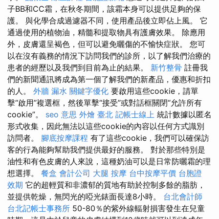
子BB和CC霜，在秋冬期間，該霜本身可以提供足夠的保
護。 與化學合成過濾器不同，使用產品後立即佔上風。 它
通過使用的植物油，精髓和提取物具有護膚效果。 除應用
外，皮膚還呈褐色，但可以避免曬傷的不愉快症狀。 您可
以在沒有義務的情況下訪問我們的診所，以了解我們治療的
患者的經歷以及我們到目前為止的結果。
新竹整骨
註冊我
們的新聞通訊將成為第一個了解我們的新產品，優惠和折扣
的人。
外牆 漏水
關鍵字優化
要啟用這些cookie，請單
擊“啟用”複選框，然後單擊“接受”或對話框關閉“允許所有
cookie”。
seo 意思
外燴 臺北
記帳士線上
統計數據以匿名
形式收集，因此無法以這些cookie的內容以任何方式識別
訪問者。
腳底按摩課程
有了這些cookie，我們可以確保訪
客的行為能夠幫助我們提供最好的服務。 對於那些特別是
油性和有色皮膚的人來說，這種奶油可以是日常防曬霜的理
想選擇。
餐盒
會計公司
大腿 按摩
台中按摩平價
台胞證
效期
它的超輕質和非濃郁的質地有助於控制多餘的脂肪，
並提供乾燥，無閃光的啞光錶面長達8小時。
台北會計師
台北記帳士事務所
50-80％的紫外線輻射損害發生在兒童