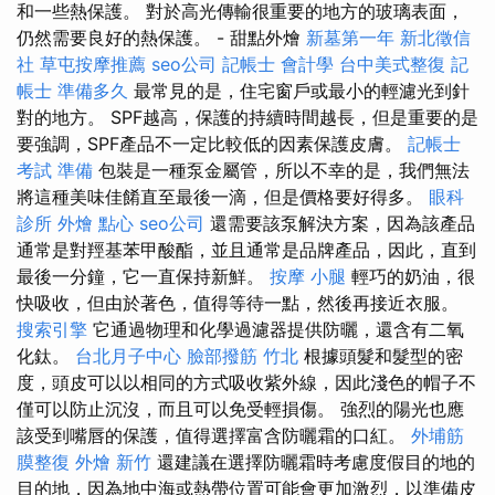
和一些熱保護。 對於高光傳輸很重要的地方的玻璃表面，
仍然需要良好的熱保護。 - 甜點外燴
新墓第一年
新北徵信
社
草屯按摩推薦
seo公司
記帳士 會計學
台中美式整復
記
帳士 準備多久
最常見的是，住宅窗戶或最小的輕濾光到針
對的地方。 SPF越高，保護的持續時間越長，但是重要的是
要強調，SPF產品不一定比較低的因素保護皮膚。
記帳士
考試 準備
包裝是一種泵金屬管，所以不幸的是，我們無法
將這種美味佳餚直至最後一滴，但是價格要好得多。
眼科
診所
外燴 點心
seo公司
還需要該泵解決方案，因為該產品
通常是對羥基苯甲酸酯，並且通常是品牌產品，因此，直到
最後一分鐘，它一直保持新鮮。
按摩 小腿
輕巧的奶油，很
快吸收，但由於著色，值得等待一點，然後再接近衣服。
搜索引擎
它通過物理和化學過濾器提供防曬，還含有二氧
化鈦。
台北月子中心
臉部撥筋 竹北
根據頭髮和髮型的密
度，頭皮可以以相同的方式吸收紫外線，因此淺色的帽子不
僅可以防止沉沒，而且可以免受輕損傷。 強烈的陽光也應
該受到嘴唇的保護，值得選擇富含防曬霜的口紅。
外埔筋
膜整復
外燴 新竹
還建議在選擇防曬霜時考慮度假目的地的
目的地，因為地中海或熱帶位置可能會更加激烈，以準備皮