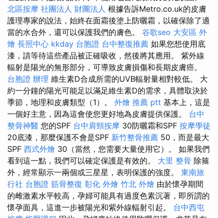
北區按摩
社團法人 財團法人
根據告訴Metro.co.uk的皮膚
護理專家的說法，始終在面霜後塗上防曬霜，以確保除了適
當的水合外，還可以保護我們的膚色。
谷歌seo
大安區 外
燴
長照中心
kkday 台胞證
台中整復推薦
如果您想使用底
漆，請等待這些產品被正確吸收，然後將其應用。 紫外線
輻射是陽光的無形部分，可導致皮膚損傷和長期皮膚癌。
台胞證 辦理
維生素D合成所需的UVB輻射量相對較低。 大
約一分鐘的陽光可能足以滿足維生素D的需求，具體取決於
季節，地理和皮膚類型（1）。
外燴 推薦 ptt
基本上，這是
一個好主意，因為這會使您更好地為皮膚提供保護。
台中
整骨神醫
您的SPF
台中肩頸按摩
30防曬霜和SPF
按摩學徒
20底漆，那麼保護不會是SPF
新竹整骨推薦
50，而是最大
SPF
西式外燴
30（當然，您需要大量使用它）。 如果我們
看到這一點，我們可以確定保護是有效的。
大里 整骨
除箍
外，經常顯示一兩個或三星星，表明保護的強度。
東南旅
行社 台胞證
筋骨整復
彰化 外燴
竹北 外燴
由於懷孕期間
的雌激素水平較高，孕婦可能具有過度色素沉著，即所謂的
懷孕面具，這進一步被陽光和紫外線輻射引起。
台中西屯