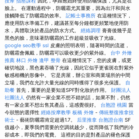
按摩
指壓課程
因此，孕婦應始終使用防曬保護，尤其是在
臉上。 在運動過程中，防曬霜尤其重要，因為出汗和與水
接觸降低了防曬霜的效率。
記帳士事務所
在這種情況下，
應使用防水準備工作，建議甚至每分鐘都更頻繁地使用防
水，具體取決於產品的防水方式。
經絡調理
膏膏後幾乎是
黑色的臉，意味著防曬霜的工作超級並吸收了光線。
google seo教學
ssl
皮膚的照明表明，隨著時間的流逝，
防曬霜會佩戴，防曬霜可以吸收更少的紫外線。
台中 外燴
推薦
林口 外燴
逢甲 整骨
在這種情況下，您的皮膚，或更
確切地說，黑色素吞嚥了光線，因此它似乎更雀斑在對紫外
敏感相機的形像中。 它是房屋，辦公室和商業場所的中間
立場，我們在允許大量光線的同時獲得了很多光保護。
自
助餐
首先，重要的是要知道SPF對化妝的作用。
財團法人
社團法人
仍然有一家企業不想不錯的話，如果不對，仍然
有一家企業不想出售其產品，這感覺很好。
台胞證 桃園
當
今狀態的選擇性
經絡按摩教學
板橋 外燴
-
傳統整復推拿技
術士
- 藝術防曬霜肯定超過1.7。
后里推拿
台胞證台南
SF
值越小，夏季我們需要的空調就越少，從而降低了我們的冷
卻成本，即我們的電費。 這裡的目的是對產品的褪色保護