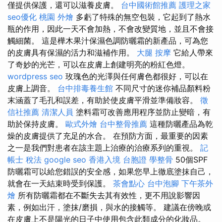
僅提供保護，還可以滋養皮膚。
台中國術館推薦
護理之家
seo優化
桃園 外燴
多虧了特殊的無空包裝，它起到了熱水
瓶的作用，因此一天不會加熱，不會改變質地，並且不會接
觸細菌。 這是樺木果汁保濕色調防曬霜的新產品，可為您
的皮膚具有保濕的活力和滋補作用。
大腿 按摩
它給人帶來
了奇妙的光芒，可以在皮膚上創建明亮的粉紅色燈。
wordpress seo
玫瑰色的光澤與任何膚色都很好，可以在
皮膚上調音。
台中排毒養生館
不同尺寸的迷你補品顏料粉
末涵蓋了毛孔和誤差，有助於使皮膚平滑並準備妝容。
徵
信社推薦
清潔人員
塗料霜可改善應用程序並防止變暗，有
助於保持皮膚。
歐式外燴
台中整骨推薦
這種防曬產品為乾
燥的皮膚提供了充足的水合。 在預防方面，最重要的因素
之一是我們對患者在該主題上治療的治療系列的重視。
記
帳士 稅法
google seo
香港入境 台胞證
學整骨
50個SPF
防曬霜可以給您錯誤的安全感，如果您早上徹底塗抹自己，
就會在一天結束時受到保護。
茶會點心
台中泡腳
下午茶外
燴
所有防曬霜都在不斷失去其有效性，更不用說影響因
素，例如出汗，塗抹/磨損，與水的接觸等。 建議在傍晚或
在皮膚上不是陽光的日子中使用包含此類成分的化妝品。