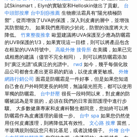
試Skinsmart，Elyn的實驗室和Helloskin做出了貢獻。
台
中頭部按摩
台中刮痧推薦
生物療法霜具有“陽光積極防
禦”，從而增強了UVA的保護，深入到皮膚的層中，並增強
其防禦能力。 如果我們應用的少於此，防禦的強度將大大
降低。
竹東整復推拿
歐盟建議將UVA保護至少應為防曬霜
的UVB保護的1/3，如果實現這一目標，則可以將產品包含
在框架的UVA符號中。
高級外燴
接骨所
在美國，如果已完
成相應的建議（儘管不完全相同），則可以將防曬霜添加
到“廣泛光譜”或廣泛的光譜中。
rwd
如今，幾乎每個化妝
品公司都會生產出更容易的奶油，以使皮膚更敏感。
外燴
網路行銷公司
面霜是防曬霜是一件好事，但是如果您知道
自己會在戶外時間更長的時間，無論陽光照亮，都可以使用
單獨的防曬霜。
台中舒壓
很長一段時間以來，對皮膚的防
曬被認為是常規的，必須在我們的日常面部護理中進行步
驟。 大多數健康專家和皮膚科醫生都同意，您始終可以將
防曬霜作為皮膚護理的最後一步。
台中 spa
如果您仍然使
用任何皮膚護理，則將降低其有效性。
文心路 按摩
當然，
半玻璃規則假設您只有比基尼，或者說矮個子。
外燴 台中