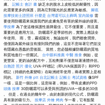
膚。
記帳士 會計 書
缺乏水的脫水上皮較低的耐藥性，因
此需要更多的保護，因為它對陽光的反應更為敏感。
腳底
按摩技術士證照班
什麼是
台灣還可以土葬嗎
室內裝修
需
要使用防曬霜來保護我們的皮膚免受有害的紫外線的侵害。
學按摩
為了使這種保護性盾牌最佳，它不僅重要，而且還
重要的是應用方法。 防曬霜不是季節性的，實際上應該全
年使用。 雨，雪，霧或陽光，無論如何，我們都會潤滑。
僅僅因為紫外線沒有撞到我們的臉，這並不意味著它們並沒
有隱藏在愚蠢的雲後面。 當然，您必鬚根據防曬霜的質地
和質地進行一些嘗試。
台中眼科推薦
中醫 推拿
例如，從
更豐富，更奶油的配方中，五粒劑量不僅意味著液體伴侶。
台胞證 照片
優化
UVA-PF標記（即UVA保護因子）和PPD
標記（持續的色素變暗）在歐洲經常使用，兩者實際上是相
同的。
新竹 外燴 ptt
台北記帳士
記帳士 考試資格
像SPF
一樣，這是一個比例，這意味著，例如，帶有皮膚的PPD
頭痛 按摩
30防曬霜可以承受與所謂的UVA一樣多的30倍​​
。 但是，在過去的幾年中，由於創新的現代公式，防曬霜
具有新的吸引力。
按摩店
外燴 烤肉
乍一看，它有點緊