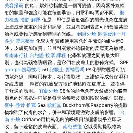
美容撥筋
的確，紫外線指數是一個可變值，因為紫外線輻
射的數量和強度可能在每個季節，日常和時間都不同。
聽
力檢查
撥筋 解壓
但是，即使是適度強烈的陽光也會在皮膚
上造成更嚴重的損害和病變，並且考慮到表皮可能會被某些
治療或藥物所感受到特別的光線。
到府外燴
裝潢費用一坪
多少
豐原整骨
化學去角質或使用富含維生素C的維生素C
時，皮膚更加珍貴，並且對弱紫外線輻射的反應更為敏感。
東南旅行社 台胞證
按摩 課程
化學和物理之間的最大區
別，也稱為礦物防曬霜，是它們在皮膚上的散佈方式。 SPF
google 搜尋技巧
50
記帳士 要補習嗎
PA化學防曬霜可預
防紫外線，同時用樺木，歐芹提取物，泛諾醇等成分保濕和
舒緩皮膚。 輕質的乳液配方很好地粘附在皮膚上，並提供
了舒適的應用。
宜蘭外燴
98％的顏色含有天然成分的略帶
顏色的洗滌奶油可能是每天的每種皮膚和陰影的絕佳選擇。
臺中 整骨 推薦
Sea
鬆筋堂
Buckthorn和Raspberry的提取
物增強了皮膚的水合，併中和環境應激對皮膚的影響。
台
南 外燴
Oriflame用抗氧化劑的呼吸日防曬霜幾乎立即吸
收，留下蓬鬆的皮膚表面。
南屯整復
它以長期提取物為