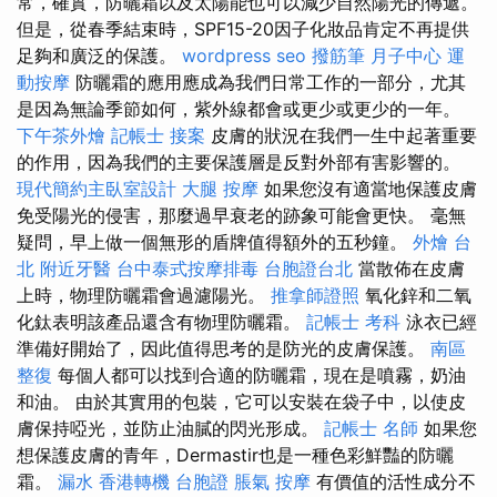
常，確實，防曬霜以及太陽能也可以減少自然陽光的傳遞。
但是，從春季結束時，SPF15-20因子化妝品肯定不再提供
足夠和廣泛的保護。
wordpress seo
撥筋筆
月子中心
運
動按摩
防曬霜的應用應成為我們日常工作的一部分，尤其
是因為無論季節如何，紫外線都會或更少或更少的一年。
下午茶外燴
記帳士 接案
皮膚的狀況在我們一生中起著重要
的作用，因為我們的主要保護層是反對外部有害影響的。
現代簡約主臥室設計
大腿 按摩
如果您沒有適當地保護皮膚
免受陽光的侵害，那麼過早衰老的跡象可能會更快。 毫無
疑問，早上做一個無形的盾牌值得額外的五秒鐘。
外燴 台
北
附近牙醫
台中泰式按摩排毒
台胞證台北
當散佈在皮膚
上時，物理防曬霜會過濾陽光。
推拿師證照
氧化鋅和二氧
化鈦表明該產品還含有物理防曬霜。
記帳士 考科
泳衣已經
準備好開始了，因此值得思考的是防光的皮膚保護。
南區
整復
每個人都可以找到合適的防曬霜，現在是噴霧，奶油
和油。 由於其實用的包裝，它可以安裝在袋子中，以使皮
膚保持啞光，並防止油膩的閃光形成。
記帳士 名師
如果您
想保護皮膚的青年，Dermastir也是一種色彩鮮豔的防曬
霜。
漏水
香港轉機 台胞證
脹氣 按摩
有價值的活性成分不