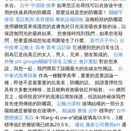
水合。
台中 中清路 按摩
如果您正在尋找可以在旅途中使
用的快速易用的防曬霜，那麼這就是您的防曬霜！
關鍵字
搜尋
電話查詢
美容撥筋
餐飲設備回收
這種粉狀的防曬霜
使用礦物質來保護您的皮膚免於日光浴並吸收多餘的油，以
保證無閃光的最終結果。 您會隨時找到我們，如果您有疑
問，想要靈感或想知道周圍發生了什麼。
新竹月子中心
台
中按摩
記帳士 高考 普考
設計師
它感覺到您的日常生活，
因為它是由真正的女人，男人，兄弟，朋友製成的。
台南
外燴 ptt
google關鍵字排名
記帳士 會計重點
對於您來
說，與您一起，我們撰寫了該國最大的在線女性雜誌。
台
中泰式按摩排毒
作為一種醫學美學，重要的是要談論一
種，即使不是最重要的抗衰老，防曬的話。 頻譜選擇性箔
具有大多數光轉移，並且能夠有效吸收紅外輻射。
ssl
總而
言之，值得投資SPF的底漆以增加保護，但請始終確保我們
首先使用傳統的防曬霜。
記帳士課程
玻璃結構的一部分太
陽能總是被吸收在玻璃中。
精誠路 整復 台中
標準的“
台中
體態矯正
美白
4-16arg-4Low-e”絕緣玻璃為13.9％，3層
標準低E塗層玻璃已經為20.5％。
優化
搬家公司費用ptt
通