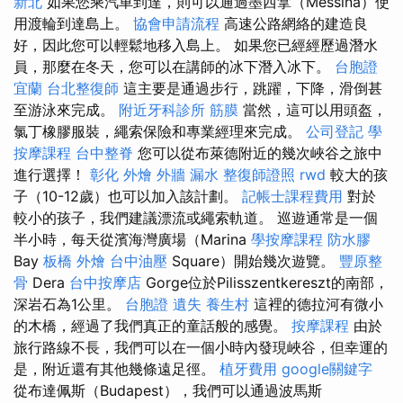
新北
如果您乘汽車到達，則可以通過墨西拿（Messina）使
用渡輪到達島上。
協會申請流程
高速公路網絡的建造良
好，因此您可以輕鬆地移入島上。 如果您已經經歷過潛水
員，那麼在冬天，您可以在講師的冰下潛入冰下。
台胞證
宜蘭
台北整復師
這主要是通過步行，跳躍，下降，滑倒甚
至游泳來完成。
附近牙科診所
筋膜
當然，這可以用頭盔，
氯丁橡膠服裝，繩索保險和專業經理來完成。
公司登記
學
按摩課程
台中整脊
您可以從布萊德附近的幾次峽谷之旅中
進行選擇！
彰化 外燴
外牆 漏水
整復師證照
rwd
較大的孩
子（10-12歲）也可以加入該計劃。
記帳士課程費用
對於
較小的孩子，我們建議漂流或繩索軌道。 巡遊通常是一個
半小時，每天從濱海灣廣場（Marina
學按摩課程
防水膠
Bay
板橋 外燴
台中油壓
Square）開始幾次遊覽。
豐原整
骨
Dera
台中按摩店
Gorge位於Pilisszentkereszt的南部，
深岩石為1公里。
台胞證 遺失
養生村
這裡的德拉河有微小
的木橋，經過了我們真正的童話般的感覺。
按摩課程
由於
旅行路線不長，我們可以在一個小時內發現峽谷，但幸運的
是，附近還有其他幾條遠足徑。
植牙費用
google關鍵字
從布達佩斯（Budapest），我們可以通過波馬斯