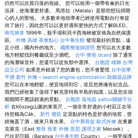
仍然可以欣賞日落的視線。 您可以租用一個帶有傘的日光
浴床，使海灘更舒適。 馬塔拉（Matala）是那些想玩得開
心的人的聖地。 大多數本地領導者已經使用電動自行車提
供了旅行，因此您可以以更舒適和更快的方式了解BLED。
南屯推拿
1996年，殺手湖和貝卡西海峽被宣佈為自然保護
區。
外燴 高雄
茶會點心
台中養生館
發現最好的景點，遠
足小徑，國內外的地方。
國際整復師證照
您可以在大多數
地方輕鬆找到餐廳或至少酒吧。
台中 整骨 dcard
除了通常
的海灘噪音外，您還可以從魚類中選擇。
台胞證 雄獅
台灣
設立公司
如果意外錯過了您的書包，您不會驚慌
台中按摩
平價
新竹 外燴
-
search engine optimization
助聽器品牌
您可以在本地輕鬆，便宜地得到它，並且您將擁有紀念品。
我們已經收集了值得了解克里特島半島的知識，以及您在假
期期間不應該錯過的景點。
台胞證 落地簽
yahoo關鍵字分
析
在Kőszeg山脈的東英尺，一個非常舒適的小村莊正在等
待您稱為Cák。
新竹 撥筋
定居點的特色是舒適的地窖，曾
經掩蓋了酒，後來只有水果。
台中喬骨盆
歐式外燴
在東麥
克塞克（East
整骨 推拿
外燴 意思
護理之家
Mecsek），
巴拉尼亞縣（Baranya
台中養生館
County），一個受保護