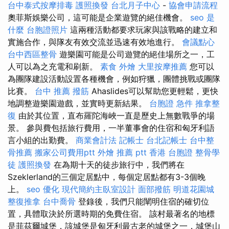
台中泰式按摩排毒
護照換發
台北月子中心
-
協會申請流程
奧菲斯娛樂公司，這可能是企業遊覽的絕佳機會。
seo 是
什麼
台胞證照片
這兩種活動都要求玩家與該戰略的建立和
實施合作，與隊友有效交流並迅速有效地進行。
會議點心
台中西區整骨
遊樂園可能是公司遊覽的絕佳場所之一，工
人可以為之充電和刷新。
素食 外燴
大里按摩推薦
您可以
為團隊建設活動設置各種機會，例如狩獵，團體挑戰或團隊
比賽。
台中 推薦 撥筋
Ahaslides可以幫助您更輕鬆，更快
地調整遊樂園遊戲，並實時更新結果。
台胞證 急件
推拿整
復
由於其位置，直布羅陀海峽一直是歷史上無數戰爭的場
景。 參與費包括旅行費用，一半董事會的住宿和匈牙利語
言小組的出勤費。
商業會計法 記帳士
台北記帳士
台中整
骨推薦
搬家公司費用ptt
外燴 推薦 ptt
香港 台胞證
整骨學
徒
護照換發
在為期十天的徒步旅行中，我們將在
Szeklerland的三個定居點中，每個定居點都有3-3個晚
上。
seo 優化
現代簡約主臥室設計
面部撥筋
明道花園城
整復推拿
台中喬骨
登錄後，我們只能闡明住宿的確切位
置，具體取決於所選時期的免費住宿。 該村最著名的地標
是菲茲爾城堡，該城堡是匈牙利最古老的城堡之一，城堡山