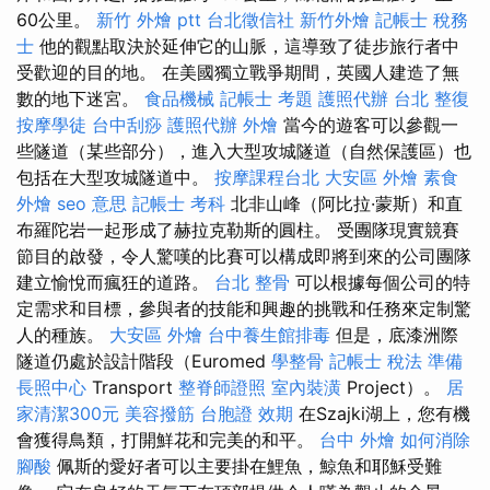
60公里。
新竹 外燴 ptt
台北徵信社
新竹外燴
記帳士 稅務
士
他的觀點取決於延伸它的山脈，這導致了徒步旅行者中
受歡迎的目的地。 在美國獨立戰爭期間，英國人建造了無
數的地下迷宮。
食品機械
記帳士 考題
護照代辦
台北 整復
按摩學徒
台中刮痧
護照代辦
外燴
當今的遊客可以參觀一
些隧道（某些部分），進入大型攻城隧道（自然保護區）也
包括在大型攻城隧道中。
按摩課程台北
大安區 外燴
素食
外燴
seo 意思
記帳士 考科
北非山峰（阿比拉·蒙斯）和直
布羅陀岩一起形成了赫拉克勒斯的圓柱。 受團隊現實競賽
節目的啟發，令人驚嘆的比賽可以構成即將到來的公司團隊
建立愉悅而瘋狂的道路。
台北 整骨
可以根據每個公司的特
定需求和目標，參與者的技能和興趣的挑戰和任務來定制驚
人的種族。
大安區 外燴
台中養生館排毒
但是，底漆洲際
隧道仍處於設計階段（Euromed
學整骨
記帳士 稅法 準備
長照中心
Transport
整脊師證照
室內裝潢
Project）。
居
家清潔300元
美容撥筋
台胞證 效期
在Szajki湖上，您有機
會獲得鳥類，打開鮮花和完美的和平。
台中 外燴
如何消除
腳酸
佩斯的愛好者可以主要掛在鯉魚，鯨魚和耶穌受難