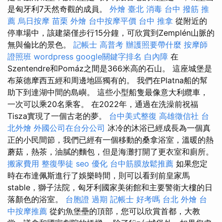
是匈牙利7天然奇觀的成員。
外燴 臺北
消毒
台中 撥筋 推
薦
烏日按摩
苗栗 外燴
台中按摩平價
台中 推拿
從附近的
停車場中，該建築僅步行15分鐘，可欣賞到Zemplén山脈的
無與倫比的景色。
記帳士 高普考
辦護照要帶什麼
按摩師
證照班
wordpress
google關鍵字排名
白內障
在
Szentendre和Pomáz之間是366米高的石山。 這座城堡是
布萊德摩西五經和周邊地區獨有的。 我們在Platna船的幫
助下到達湖中間的島嶼。 這些小型船隻最像意大利纜車，
一次可以乘20名乘客。 在2022年，通過在洗澡前祝福
Tisza實現了一個古老的夢。
台中美式整復
高雄徵信社
台
北外燴
外國公司在台分公司
冰冷的沐浴已經成長為一個真
正的小民間節，我們已經有一個移動的桑拿浴室，溫暖的熱
蘑菇，熱茶，油膩的麵包，但是海灘打開了更衣室和廁所。
搬家費用
整復學徒
seo 優化
台中筋膜放鬆推薦
如果您定
時在布達佩斯進行了娛樂時間，則可以看到前皇家馬
stable，獅子法院，匈牙利國家美術館和主要警衛大樓的日
落顏色的浴室。
台胞證 過期
記帳士 好考嗎
台北 外燴
台
中按摩推薦
從釣魚堡壘的頂部，您可以欣賞首都，大教