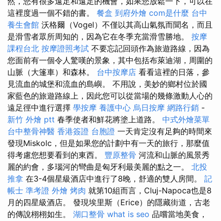
然，您有很多遠足和遠足的機會，如果您放鬆一下，可以在
這裡度過一個不錯的書。
餐盒
到府外燴
com是什麼
台中
養生會館
沃格爾（Vogel）不僅以其高山氣氛而聞名，而且
是滑雪者眾所周知的，因為它在冬季充當滑雪勝地。
按摩
課程台北
按摩證照考試
不要忘記回頭作為旅遊路線，因為
您面前有一個令人驚嘆的景象，其中包括布萊迪湖，周圍的
山脈（大篷車）和森林。
台中按摩店
看看這裡的日落，參
見流血的城堡和流血的島嶼。 不用說，美妙的鄉村位於國
家藍色的旅遊路線上，因此您可以從當場的幾條激動人心的
遠足徑中進行選擇
學按摩
養護中心
烏日按摩
網路行銷
-
新竹 外燴 ptt
春季使者和鮮花將塗上道路。
中式外燴菜單
台中整骨神醫
香港簽證 台胞證
一天肯定沒有足夠的時間來
發現Miskolc，但是如果您的計劃中有一天的旅行，那麼值
得考慮您想要看到的東西。
豐原整骨
河流和山脈的風景秀
麗的約會，多瑙河的彎曲是匈牙利最美麗的點之一。
北投
推拿
在3-4個星級酒店中進行了8晚，舒適的雙人房間。
記
帳士 準考證
外燴 烤肉
就第10組而言，Cluj-Napoca也是8
月的四星級酒店。 發現埃里斯（Erice）的隱藏街道，古老
的傳說栩栩如生。
湖口整骨
what is seo
品嚐當地美食，