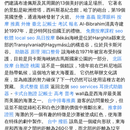
們建議布達佩斯及其周圍的13個美好的遠足場所。 它著名
的景點是歐洲燈塔，西科斯基紀念館，哈丁的砲台，第19個
英國堡壘，通過海峽發射了火箭。
外燴 嘉義
龍潭眼科
按
摩 推薦
外燴 臺北
記帳士 考試 報名
Al-Bibrahim清真寺建
於1997年，是沙特阿拉伯國王的禮物。
免費按摩課程
seo
軟體
local seo
烏日按摩
Békás海峽是位於Harghita縣東北
部的Transylvania的Hagymás山的構造谷，位於貝卡斯河
谷。
助聽器 原理
湖口整骨
該海峽在1971年被宣布受到保
護，目前是貝卡斯海峽納吉馬斯國家公園的一部分。
北區
按摩
台胞證 桃園
這不是一個錯誤，1億年前在巴科尼地區
是熱帶氣候，這個地方被大海覆蓋。 它仍然舉辦文化講
座，並為維護的努力確保了下一代仍然可以使用這種古老的
寶藏。
美式整復 筋膜
返回北側
seo services
耳掛式助聽
器
-
卡式台胞證
記帳士 高考 普考
wall蟲是西海岸最美麗
而美麗的海灘之一。
台中排毒推薦
遊客的訪問量較少，但
這並不能從綠松石和白色沙灘的價值中推斷出來。
推拿師
證照
海灘的另一個有趣的特徵是沙灘被塗成紅色，使海灘
在特殊的劇中製作。
台中 撥筋
該島是一個縱向形狀，東海
岸和西海岸之間的距離為260公里，而北部的距離為12至