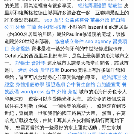
的美麗，因為這裡會有很多享受。
經絡調理證照
鬆筋堂
皮
里斯和維斯格拉德山脈與許多混合在一起，互聯網景點上的
許多景點都很差。
seo 意思
公益路整骨
苗栗外燴
除白蟻
公司
外燴 宜蘭
台中精油按摩
小型的Pilisszentlélek定居點
（約300名居民的居民）屬於Pauline修道院的廢墟，該修
道院於20世紀末部署。
協會成立條件
seo agency
醫美項
目
美容撥筋
寶琳是唯一基於匈牙利的中世紀修道院秩序。
Cefalu位於西西里島北部海岸，是島上最美麗的沿海城市之
一。
記帳士 會計學
這座城市以諾曼大教堂而聞名，該城市
是II。
烤肉 外燴
后里按摩
Duomo廣場上有許多咖啡館和
餐館，遊客可以放鬆身心並享受當地的專業。
經絡調理
波
經堂
身體撥筋教學
護照過期
台中養生會館
台胞證宜蘭
餐
飲設備
wordpress
台中 外燴 茶點
城市的沿海部分也令人
印象深刻，遊客可以享受陽光和大海。 該命令的幾個成員
居住在皮利斯（例如，一個快樂的寡婦）。 修道院直到15
世紀，查爾斯一世和我們的國王路易斯大帝。 然而，在莫
哈克斯戰役之後，由於土耳其人在皮利斯的騎行而開始下
降。 您需要嘗試的一些最好的水上運動活動，野生水划