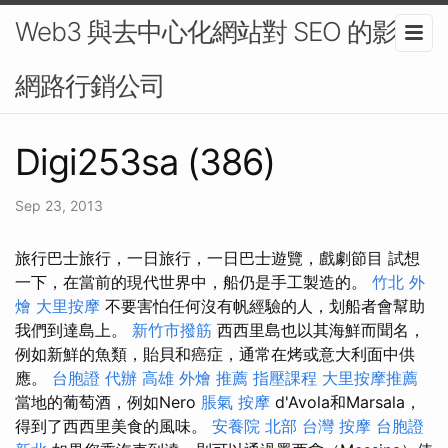
Web3 與去中心化網站對 SEO 的影響-
網路行銷公司
Digi253sa (386)
Sep 23, 2013
旅行巴士旅行，一日旅行，一日巴士遊覽，戲劇節目 試想
一下，在當前的現代世界中，船仍是手工製造的。
竹北 外
燴
大里按摩
不要害怕任何沒有帆經驗的人，划船者會幫助
我們到達島上。
新竹市撥筋
西西里島也以其海鮮而聞名，
例如新鮮的魚類，貽貝和癌症，通常在烤或意大利面中供
應。
台胞證 代辦
高雄 外燴 推薦
指壓課程
大里按摩推薦
當地的葡萄酒，例如Nero
脹氣 按摩
d'Avola和Marsala，
得到了西西里美食的風味。
安養院 北部
台灣 按摩
台胞證