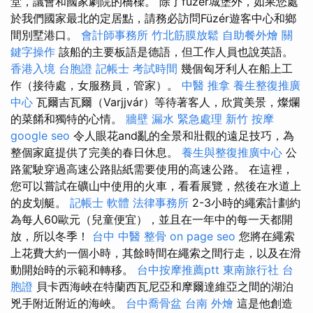
堂，議會和國家劇院的橋樑。 除了füzér城堡外，如果您處
於我們國家最北的定居點，請務必訪問Füzér遊客中心和鄉
間別墅港口。
會計師事務所
竹北筋膜放鬆
自助餐外燴
關
鍵字操作
該船的主要板語是德語，但工作人員也說英語。
香港入境 台胞證
記帳士 考試時間
幾個匈牙利人在船上工
作（接待處，女服務員，管家）。
中醫 推拿
養生整復推廣
中心
瓦爾吉瓦爾（Varjjvár）等待著客人，欣賞美景，燦爛
的菜餚和獨特的心情。
牆壁 漏水 緊急處理
新竹 按摩
google seo
令人眼花and亂的全景和壯觀的遠足技巧，為
整個家庭提供了完美的春日休息。
養生與整復推廣中心
公
路駕駛穿過高速公路貼紙需要使用的高速公路。 在這裡，
您可以嘗試在礦山中使用的火車，看看展覽，然後在水道上
的皮划艇。
記帳士 軟體
法律事務所
2-3小時的繩索計劃約
為每人60歐元（兒童便宜），並且在一年中的每一天都開
放，所以冬季！
台中 中醫 整骨
on page seo
您將在繩索
上花費大約一個小時，其餘時間在繩索之間行走，以及在滑
動開始時的示範和轉移。
台中按摩推薦ptt
東南旅行社 台
胞證
貝卡西海峽在特蘭西瓦尼亞和摩爾達維亞之間的湖泊
兇手附近附近的海峽。
台中喬骨盆
台南 外燴
這是他創造