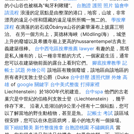
的小山谷也被稱為“匈牙利鞦韆”。
台胞證 護照 照片
協會申
請流程
浪漫的定居點是由整潔的港口，地窖，山坡，非常
漂亮的遠足小徑和隱藏的遠足場所所獨一無二的。
學按摩
課程
在滴落的岩石或Óbánya山谷的豪華瀑布上披露三明
治。 在另一個方向上，莫德林海峽（Mödlingi海），城堡
上升的廢墟以及希臘寺廟上更高的hussarentempel古典主
義建築很棒。
台中西屯區按摩推薦
lawyer
有趣的是，黑塔
是私人擁有的，以一種非常酷的方式，一個家庭生活，通常
您可以在建築物前面的露台上看到它們。
腳底按摩教學
記
帳士 試題
外燴公司
該地區有幾個廢墟，該地區由該地區的
所有者列支敦士登公爵（Duke
台中舒壓
護照代辦
外燴 高
雄
of
google 關鍵字
台中美式整復
打掃家裡
Liechtenstein）於1800年代初建造。
台中spa
他們的古老
巢穴是中世紀的伯格列支敦士登（Liechtenstein），幾乎
倖存下來。 沿著人造湖泊的9公里小徑有十二個站點，您可
以了解當地的野生動植物，甚至是魚。
記帳士 考試
該區域
很安靜，您可以在休息區烘烤，最小的地方有一個操場。
眼下細紋醫美
新竹整復推拿
台胞證桃園
不鏽鋼廚具
當