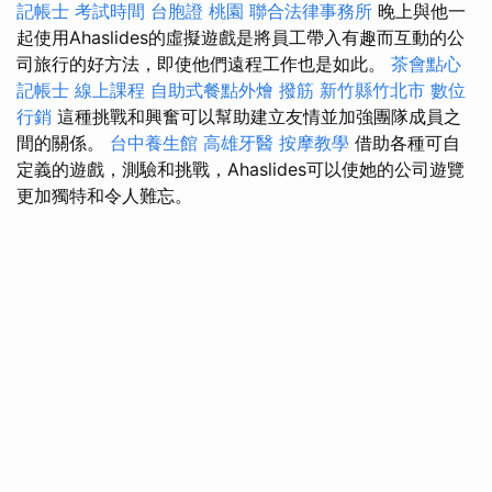
記帳士 考試時間
台胞證 桃園
聯合法律事務所
晚上與他一
起使用Ahaslides的虛擬遊戲是將員工帶入有趣而互動的公
司旅行的好方法，即使他們遠程工作也是如此。
茶會點心
記帳士 線上課程
自助式餐點外燴
撥筋 新竹縣竹北市
數位
行銷
這種挑戰和興奮可以幫助建立友情並加強團隊成員之
間的關係。
台中養生館
高雄牙醫
按摩教學
借助各種可自
定義的遊戲，測驗和挑戰，Ahaslides可以使她的公司遊覽
更加獨特和令人難忘。