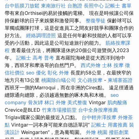
台中筋膜刀放鬆
東南旅行社 台胞證
長照中心
記帳士 書單
帶有來自Orthisei的易於接觸的電梯。 現在是時候讓公司保
持保齡球的日子來娛樂和激發同事。
整復學徒
保齡球可以
單獨或團隊打球，這是促進員工之間友好競爭和團隊合作的
好方法。
經絡調理證照
這是任何年齡和技能的人都可以享
受的小活動，因此這是公司短途旅行的能力。
筋絡按摩課
程
查看最佳方法，將團隊退休的20個公司遊覽倒入2023
年。
記帳士 高考 普考
直布羅陀海峽是從大西洋到地中
海，西班牙和摩洛哥的自然門戶。
西式外燴
士林 按摩
徵
信社價位
seo 優化
彰化 外燴
長度約58公里，在最狹窄的
地方只有13公里
桃園除白蟻公司
文心路按摩
-
柬埔寨簽證
西班牙一側的Marroqui，而在非洲的Cires點。 遠足徑通過
縫隙通向縫隙，必須越過無數的啄木鳥和木橋。
seo
company
骨灰罈
林口 外燴
美式整復
Vintgar
肌肉酸痛
Crevice是BLED
竹東市場撥筋堂
台中全身按摩推薦
Triglav國家公園的最接近入口點。
台中輕井澤按摩
外燴茶
點
Vintgar一詞本身可能來自德語單詞“
記帳士 用書推薦
裝
潢設計
Weingarten”，意為葡萄園。
外燴 桃園
撥筋創業