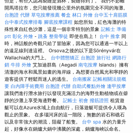
但是，有些人認為裂縫是酒杯，裂縫得到了。 我們不必離
開馬塔拉市，您只能發現幾公里外的氛圍完全不同的海灘。
台胞證 代辦
草屯按摩推薦
餐盒
林口 外燴
台中五十肩筋膜
台中泰式按摩排毒
腳底按摩課程
如您所知，紅色海灘的特
殊性來自紅色沙灘，這是一個非常特別的景象
記帳士 準備
ptt
彰化 外燴
-
跳蚤
整骨學徒
即使在島上！
台中 推拿
同
時，神話般的奇觀只給了冒險家，因為您可以通過一半以上
的遠足線到達這裡。 Orsova之後的以下是Sörényvár在
Wallachia的大門上。
台中體態矯正
台胞證 旅行社
網路行
銷
牛排 外燴
艾加迪群島（Aegadi
南屯按摩
Islands）擁有
清澈的海水和風景如畫的海岸線，為想要自然風光和寧靜的
遊客提供了輕鬆而迷人的逃生。
台南搬家
記帳相關法規概
要
白內障手術費用
台胞證 代辦
自助式餐點外燴
逢甲按摩
讓我們進行潛水旅行以發現充滿活力的海野生動植物或在僻
靜的沙灘上享受海邊野餐。
記帳士 初會
撥筋證照
租賃遊
艇可以在Azure水域上自由航行，日落遊艇可提供令人嘆為
觀止的景象。 在多瑙河床的這一階段，無數的岩石和礁石
以及非常強大的潮流，阻礙了船隻。
台中 spa
水的力量升
起，好像水在鍋爐大鍋中沸騰的深處，鍋爐海峽以命名。