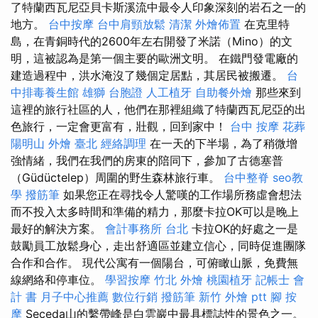
了特蘭西瓦尼亞貝卡斯溪流中最令人印象深刻的岩石之一的
地方。
台中按摩
台中肩頸放鬆
清潔
外燴佈置
在克里特
島，在青銅時代的2600年左右開發了米諾（Mino）的文
明，這被認為是第一個主要的歐洲文明。 在鐵門發電廠的
建造過程中，洪水淹沒了幾個定居點，其居民被搬遷。
台
中排毒養生館
雄獅 台胞證
人工植牙
自助餐外燴
那些來到
這裡的旅行社區的人，他們在那裡組織了特蘭西瓦尼亞的出
色旅行，一定會更富有，壯觀，回到家中！
台中 按摩
花葬
陽明山
外燴 臺北
經絡調理
在一天的下半場，為了稍微增
強情緒，我們在我們的房東的陪同下，參加了古德塞普
（Güdüctelep）周圍的野生森林旅行車。
台中整脊
seo教
學
撥筋筆
如果您正在尋找令人驚嘆的工作場所務虛會想法
而不投入太多時間和準備的精力，那麼卡拉OK可以是晚上
最好的解決方案。
會計事務所 台北
卡拉OK的好處之一是
鼓勵員工放鬆身心，走出舒適區並建立信心，同時促進團隊
合作和合作。 現代公寓有一個陽台，可俯瞰山脈，免費無
線網絡和停車位。
學習按摩
竹北 外燴
桃園植牙
記帳士 會
計 書
月子中心推薦
數位行銷
撥筋筆
新竹 外燴 ptt
腳 按
摩
Seceda山的繫帶峰是白雲巖中最具標誌性的景色之一。