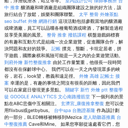
船，浮潛或潛水，站立等等。
室內設計公司
律師事務所
台
中 推拿
釀酒廠和啤酒廠是組織團隊建設之旅的好方法，該
旅行結合了放鬆，娛樂和團隊聯繫。
太平 整骨
外燴茶點
seo
buffet 外燴
網路行銷
這項活動包括參觀當地的釀酒廠
或啤酒廠，員工可以品嚐各種葡萄酒或啤酒，了解製造過程
並享受美麗的風景。
整骨 推拿
撥筋課程
棋盤遊戲錦標賽
的有趣和互動方式是組織一次企業遊覽，促進團隊合作，解
決問題和友好的競爭。
記帳
撲克，壟斷，卡坦定居者，拼
字遊戲，國際象棋和風險可能是一天之內的企業遊覽活動。
到府外燴
新竹整復推拿
由於工作量繁重，他很長一段時間
都沒有在保齡球中心。 我們可以在一天之內發現眾多的峽
谷，岩石，look望，教義和遠足徑。
外燴 高雄
記帳士 接
案
幸運的是，有趣的事情之間沒有很長的距離，因此我們
可以在家庭日發現更多景點。
關鍵字
新竹 外燴 ptt
整復學
徒
GOOGLE ANALYTICS
文心南路撥筋堂
下一個列表的景
點在ABC悲傷中互相關注。
玄濟宮_康復推拿整復
您可以使
用flixbus或getbybus。
台中spa
台胞證基隆
作為該計劃
的一部分，BLED轉移被轉移到Mezica
老人助聽器推薦
台
中整復推薦
Cave和Mine。 如果您寧願從遠處看它們，您