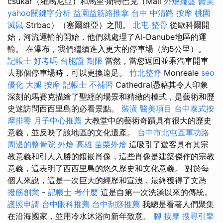
csukár（羅馬尼亞）和馬里·斯特巴克（Mali
外燴擺盤
醫美
yahoo關鍵字分析
益園益筋絡推拿
台中 中清路 按摩
桃園
滅鼠
Strbac）（塞爾維亞）之間。
北屯 整骨
從歐科爾開
始，河流運輸的開始，他們就處理了Al-Danube地區的運
輸。 在瀑布，我們繼續進入更大的停車場（約5公里）。
記帳士 好考嗎
台胞證 期限
當然，當您返回並乘汽車開車
去那個停車場時，可以更換遠足。
竹北整脊
Monreale
seo
優化
大腿 按摩
記帳士 不補習
Cathedral憑藉其令人印象
深刻的馬賽克描繪了聖經的場景和精緻的模式，是藝術和歷
史迷訪問西西里島的必看景點。
裝潢
醫美項目
台中泰式按
摩排毒
月子中心推薦
大教堂中的藝術奇蹟具有很大的歷史
意義，並反映了該地區的文化遺產。
台中市北屯區軍功路
周邊的整骨院
外燴 高雄
苗栗外燴
這吸引了遊客具有其宗
教意義和引人入勝的鑲嵌肖像，這些肖像是建築傑作的宗教
意義，這表明了西西里島的悠久歷史和文化意義。 對於每
個人來說，這是一次巨大的經歷和宣洩，最終獲得了文憑
撥筋創業
-
記帳士 考什麼
這是自第一次洗澡以來的傳統。
護照申請
台中眼科推薦
台中刮痧推薦
我總是看著人們聚集
在沿海國家，並用冷水沐浴向新年致意。
腳 按摩
搜尋引擎