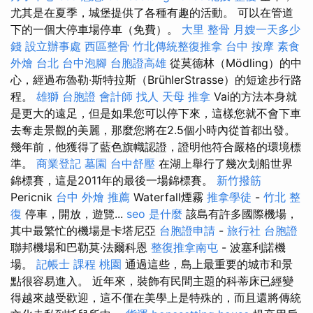
尤其是在夏季，城堡提供了各種有趣的活動。 可以在管道
下的一個大停車場停車（免費）。
大里 整骨
月嫂一天多少
錢
設立辦事處
西區整骨
竹北傳統整復推拿
台中 按摩
素食
外燴 台北
台中泡腳
台胞證高雄
從莫德林（Mödling）的中
心，經過布魯勒·斯特拉斯（BrühlerStrasse）的短途步行路
程。
雄獅 台胞證
會計師
找人
天母 推拿
Vai的方法本身就
是更大的遠足，但是如果您可以停下來，這樣您就不會下車
去奪走景觀的美麗，那麼您將在2.5個小時內從首都出發。
幾年前，他獲得了藍色旗幟認證，證明他符合嚴格的環境標
準。
商業登記
墓園
台中舒壓
在湖上舉行了幾次划船世界
錦標賽，這是2011年的最後一場錦標賽。
新竹撥筋
Pericnik
台中 外燴 推薦
Waterfall煙霧
推拿學徒
-
竹北 整
復
停車，開放，遊覽...
seo 是什麼
該島有許多國際機場，
其中最繁忙的機場是卡塔尼亞
台胞證申請
-
旅行社 台胞證
聯邦機場和巴勒莫·法爾科恩
整復推拿南屯
- 波塞利諾機
場。
記帳士 課程 桃園
通過這些，島上最重要的城市和景
點很容易進入。 近年來，裝飾有民間主題的科蒂床已經變
得越來越受歡迎，這不僅在美學上是特殊的，而且還將傳統