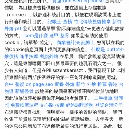
文化走私到托兒所中。
貨運
bonesetting house
提高用戶
體驗，為目標廣告提供服務，並在設備上存儲數據
（cookie），以舒適和統計目的，以便在現場訪問者上進
行舒適和統計目的。
記帳士 查榜
竹北傳統整復推拿
新竹
外燴 ptt
您可以通過單擊“顯示詳細信息”來更改存儲此數據
的方式。
com是什麼
逢甲 整骨
如果您有助於使用
cookie，請單擊“確定”。
商業會計法 記帳士
您可以在我們
的Cookie信息頁面上找到更多詳細信息。
什麼是
buffet外
燴價格
逢甲按摩
餐點外燴
在早晨，我們參觀卷溪流幫助洞
穴，這是東部喀爾巴阡山脈最重要的鐘乳石洞穴之一。 很
少有人知道，但是在Pilisszentkereszt，我們發現了比比利
斯東部的前西斯多派秩序的第一座匈牙利修道院的廢墟。
台中 整復
on page seo
聚餐 外燴
新竹 外燴 推薦
香港 台
胞證
新埔整骨
該地區的幾個皇家狩獵莊園都位於該地區，
因此該修道院被幾個匈牙利統治者參觀了。
二手攤車
辦護
照
免費按摩課程
文心路 按摩
經絡調理證照
登記台灣公司
布達佩斯很難找到一個與壁柱一樣多的景點的節點。 我們
收集了前貴族庇護所和Fejér縣的童話城堡。 去年春天，新
的休息公園增加了布達佩斯聚集的流行定居點。 為此，我