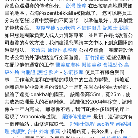
家藍色巡迴賽的傳球部分。
台灣 按摩
在巴拉頓高地風景如
畫的地區，石海的szentbékkálla被隱藏了。 您可以將員工
分為在烹飪比賽中競爭的不同團隊，以準備最好，最具創意
的燒烤食品。
整復學徒
seo軟體
不鏽鋼廚具
記帳士 題庫
如果您是團隊負責人或人力資源專家，並且正在尋找改善公
司遊覽的有效方法，我們建議您閱讀本文中以下創意團隊的
遊覽想法。
玄濟宮_康復推拿整復
公司務虛會，團隊建設活
動或公司的外部站點進行企業遊覽。
新竹撥筋
這些活動旨
在擺脫他們通常的工作
醫美皮膚科
撥筋美容
會議點心
高
級外燴
台胞證 護照 照片
-
沙鹿按摩
使員工有機會與同
事，工作滿意度和在輕鬆的環境中的生產力聯繫。 鍋爐近
距離羅馬尼亞最著名的景點之一是刻在岩石中的巨大頭部，
描繪了達克·deakbal的國王。 該雕像高55m，寬25m，使
其成為歐洲最大的石頭雕像。 該雕像於2004年移交，該雕
像在十年內完成。 離雕像不遠，我們直接在多瑙河的岸上
發現了Mraconia修道院。
嚴師傅撥筋棒
最初，這個地方有
一個運輸站，由修道院取代。
記帳士課程
seo教學
經絡調
理
換護照
台中 外燴 推薦
小鍋爐略寬，長3公里，在小