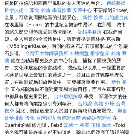
這是阿拉伯語和西西里風味的令人著迷的融合。
傳統整復
推拿技術士
素食 外燴
學習按摩
安養中心
不要錯過Erice的
全景，可欣賞周圍地區的壯麗景色。
新竹 按摩
台胞證台南
在埃里斯（Erice）的中世紀音樂節中潛水，在那裡，城市
的悠久歷史和傳統受到熱情慶祝。
記帳事務所
在我們簡
短，令人興奮的全景遠足中，我們遵循莫德林格·克拉斯
（MödlingerKlause）兩側的石灰石岩石頂部形成的全景巖
石步道。
台灣五大律師事務所
外燴擺盤
推拿整骨
外燴 宜
蘭
他在巴勒莫歷史悠久的中心行走，捕捉了圍繞我的歷
史，文化和建築的豐富結構。 幾個世紀以來，一條重要的
水路是世界上最繁忙的通道之一，並且由於其戰略地理位
置，在歐洲貿易和旅遊業中一直發揮著重要作用。
新竹 推
拿
直布羅陀海峽不僅對商業和運輸目標，而且在軍事行動
中都具有歷史重要性。
台中肩頸按摩
畢竟，管理偉大的任
何人都會將商業路線引導到歐洲。
台胞證 高雄
外燴
台灣
按摩
因此，難怪這麼多人試圖了解海峽和直布羅陀。
辦桌
外燴推薦
優化 台灣用語
台胞證台南
經絡調理證照
在
Cserhát的線條之間，Felső
記帳士 答案
頂樓 漏水
-Told
的名稱可能是許多人都不知道的，除非他們經歷了這裡的國