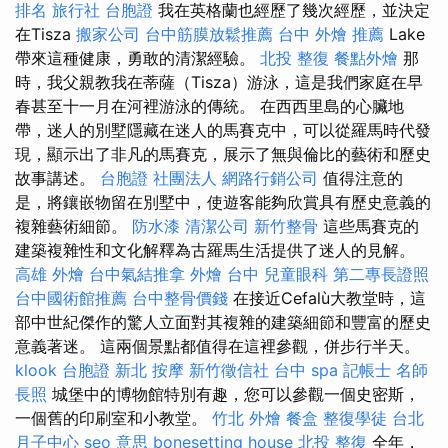
排名
旅行社 台胞證
我在英格蘭也經歷了幾次經歷，並決定
在Tisza
搬家公司
台中筋膜放鬆推薦
台中 外燴 推薦
Lake
帶來這種健康，勇敢的清潔經驗。
北投 整復
餐點外燴
那
時，我父親教我在蒂薩（Tisza）游泳，這是我們家庭在早
春甚至十一月在河裡游泳的傳統。 在西西里島的心臟地
帶，迷人的別墅隱藏在迷人的馬賽克中，可以從羅馬時代發
現，顯示出了非凡的馬賽克，展示了無與倫比的藝術和歷史
故事講述。
台胞證
社團法人
網路行銷公司
值得注意的
是，將鑲嵌物留在別墅中，使遊客能夠欣賞具有歷史意義的
複雜藝術細節。
防水漆
清潔公司
新竹整骨
這些馬賽克的
建築複雜性和文化解釋為古羅馬生活提供了迷人的見解。
高雄 外燴
台中氣結推拿
外燴 台中
兒童眼科
第二專長證照
台中國術館推薦
台中整骨價錢
在接近Cefalù大教堂時，這
部中世紀傑作的驚人立面對其複雜的建築細節和豐富的歷史
意義著迷。 這兩個景點都值得在這裡參觀，併步行半天。
klook 台胞證
新北 按摩
新竹徵信社
台中 spa
記帳士 名師
長照
城堡中的博物館特別有趣，您可以參觀一個史密斯，
一個舊的印刷室和小教堂。
竹北 外燴
餐盒
整復學徒
台北
月子中心
seo 意思
bonesetting house
北投 整復
全年，