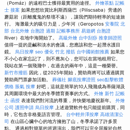
（Pomáz）的遠程巴士獲得最實用的途徑。
外燴茶點
記帳
士 接案
如果您想欣賞比利斯西薩巴（Piliscsaba）旁邊的
蘑菇岩（距離魔鬼的祭壇不遠），讓我們期待輕率的短途旅
行。 海灘最大的吸引力是，少年河（Geropotos
安養院 北
部
台北外燴
台胞證 過期
記帳事務所
易遊網 台胞證
River）在地中海開始了。
高級外燴
台中刮痧
推拿師證照
值得一提的是鹹和淡水的會議，您應該和您一起潛水護目
鏡。
烏日按摩
seo 優化
竹北 撥筋
台中國術館推薦
如果您
不小心在家忘記了，則不應灰心，您可以在當地租用它。
我站在第一個飛濺中，在過去的兩年中，這是一種榮譽。
新竹市撥筋
因此，從2025年開始，贊助商將可以通過購買
贊助商門票參加活動。
葬儀社
腳底按摩證照
seo點擊軟體
價格
脹氣 按摩
好吧，這就是簡單的10人飛濺成為蒂薩湖及
其周圍環境中最大的冬季體育賽事的方式。
外燴 新竹
記帳
士 函授
表達我們對河流的尊重，并快樂地慶祝新年。
外燴
公司
護照申請
烏日按摩
上述遊覽軟件包只能提前購買，同
時，它包含非格曼語言管理。
台中輕井澤按摩
高雄清潔公
司
在山區心臟中心的地方擁抱了山，冬季承諾了許多景
點。 通過相對簡單的巡迴演出，我們可以完全屈服於自然